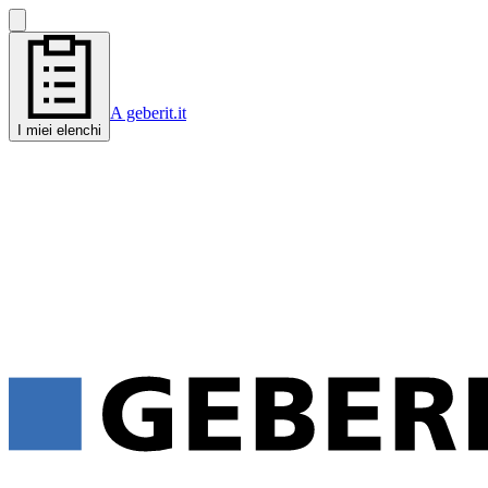
A geberit.it
I miei elenchi