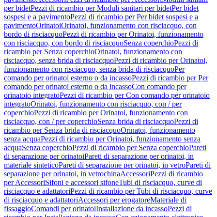
per bidet
Pezzi di ricambio per Moduli sanitari per bidet
Per bidet
sospesi e a pavimento
Pezzi di ricambio per Per bidet sospesi e a
pavimento
Orinatoi
Orinatoi, funzionamento con risciacquo, con
bordo di risciacquo
Pezzi di ricambio per Orinatoi, funzionamento
con risciacquo, con bordo di risciacquo
Senza coperchio
Pezzi di
ricambio per Senza coperchio
Orinatoi, funzionamento con
risciacquo, senza brida di risciacquo
Pezzi di ricambio per Orinatoi,
funzionamento con risciacquo, senza brida di risciacquo
Per
comando per orinatoi esterno o da incasso
Pezzi di ricambio per Per
comando per orinatoi esterno o da incasso
Con comando per
orinatoio integrato
Pezzi di ricambio per Con comando per orinatoio
integrato
Orinatoi, funzionamento con risciacquo, con / per
coperchio
Pezzi di ricambio per Orinatoi, funzionamento con
risciacquo, con / per coperchio
Senza brida di risciacquo
Pezzi di
ricambio per Senza brida di risciacquo
Orinatoi, funzionamento
senza acqua
Pezzi di ricambio per Orinatoi, funzionamento senza
acqua
Senza coperchio
Pezzi di ricambio per Senza coperchio
Pareti
di separazione per orinatoi
Pareti di separazione per orinatoi, in
materiale sintetico
Pareti di separazione per orinatoi, in vetro
Pareti di
separazione per orinatoi, in vetrochina
Accessori
Pezzi di ricambio
per Accessori
Sifoni e accessori sifone
Tubi di risciacquo, curve di
risciacquo e adattatori
Pezzi di ricambio per Tubi di risciacquo, curve
di risciacquo e adattatori
Accessori per erogatore
Materiale di
fissaggio
Comandi per orinatoi
Installazione da incasso
Pezzi di