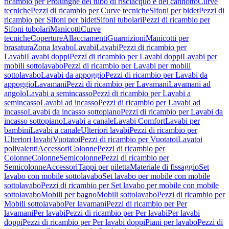
ricambio per Prolunghe del tubo di risciacquo e del cannotto
Curve
tecniche
Pezzi di ricambio per Curve tecniche
Sifoni per bidet
Pezzi di
ricambio per Sifoni per bidet
Sifoni tubolari
Pezzi di ricambio per
Sifoni tubolari
Manicotti
Curve
tecniche
Coperture
Allacciamenti
Guarnizioni
Manicotti per
brasatura
Zona lavabo
Lavabi
Lavabi
Pezzi di ricambio per
Lavabi
Lavabi doppi
Pezzi di ricambio per Lavabi doppi
Lavabi per
mobili sottolavabo
Pezzi di ricambio per Lavabi per mobili
sottolavabo
Lavabi da appoggio
Pezzi di ricambio per Lavabi da
appoggio
Lavamani
Pezzi di ricambio per Lavamani
Lavamani ad
angolo
Lavabi a semincasso
Pezzi di ricambio per Lavabi a
semincasso
Lavabi ad incasso
Pezzi di ricambio per Lavabi ad
incasso
Lavabi da incasso sottopiano
Pezzi di ricambio per Lavabi da
incasso sottopiano
Lavabi a canale
Lavabi Comfort
Lavabi per
bambini
Lavabi a canale
Ulteriori lavabi
Pezzi di ricambio per
Ulteriori lavabi
Vuotatoi
Pezzi di ricambio per Vuotatoi
Lavatoi
polivalenti
Accessori
Colonne
Pezzi di ricambio per
Colonne
Colonne
Semicolonne
Pezzi di ricambio per
Semicolonne
Accessori
Tappi per piletta
Materiale di fissaggio
Set
lavabo con mobile sottolavabo
Set lavabo per mobile con mobile
sottolavabo
Pezzi di ricambio per Set lavabo per mobile con mobile
sottolavabo
Mobili per bagno
Mobili sottolavabo
Pezzi di ricambio per
Mobili sottolavabo
Per lavamani
Pezzi di ricambio per Per
lavamani
Per lavabi
Pezzi di ricambio per Per lavabi
Per lavabi
doppi
Pezzi di ricambio per Per lavabi doppi
Piani per lavabo
Pezzi di