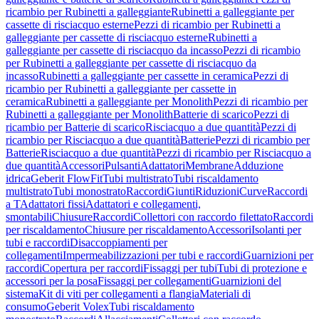
ricambio per Rubinetti a galleggiante
Rubinetti a galleggiante per
cassette di risciacquo esterne
Pezzi di ricambio per Rubinetti a
galleggiante per cassette di risciacquo esterne
Rubinetti a
galleggiante per cassette di risciacquo da incasso
Pezzi di ricambio
per Rubinetti a galleggiante per cassette di risciacquo da
incasso
Rubinetti a galleggiante per cassette in ceramica
Pezzi di
ricambio per Rubinetti a galleggiante per cassette in
ceramica
Rubinetti a galleggiante per Monolith
Pezzi di ricambio per
Rubinetti a galleggiante per Monolith
Batterie di scarico
Pezzi di
ricambio per Batterie di scarico
Risciacquo a due quantità
Pezzi di
ricambio per Risciacquo a due quantità
Batterie
Pezzi di ricambio per
Batterie
Risciacquo a due quantità
Pezzi di ricambio per Risciacquo a
due quantità
Accessori
Pulsanti
Adattatori
Membrane
Adduzione
idrica
Geberit FlowFit
Tubi multistrato
Tubi riscaldamento
multistrato
Tubi monostrato
Raccordi
Giunti
Riduzioni
Curve
Raccordi
a T
Adattatori fissi
Adattatori e collegamenti,
smontabili
Chiusure
Raccordi
Collettori con raccordo filettato
Raccordi
per riscaldamento
Chiusure per riscaldamento
Accessori
Isolanti per
tubi e raccordi
Disaccoppiamenti per
collegamenti
Impermeabilizzazioni per tubi e raccordi
Guarnizioni per
raccordi
Copertura per raccordi
Fissaggi per tubi
Tubi di protezione e
accessori per la posa
Fissaggi per collegamenti
Guarnizioni del
sistema
Kit di viti per collegamenti a flangia
Materiali di
consumo
Geberit Volex
Tubi riscaldamento