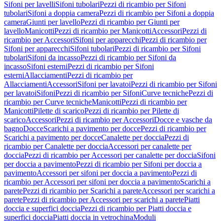
Sifoni per lavelli
Sifoni tubolari
Pezzi di ricambio per Sifoni
tubolari
Sifoni a doppia camera
Pezzi di ricambio per Sifoni a doppia
camera
Giunti per lavello
Pezzi di ricambio per Giunti per
lavello
Manicotti
Pezzi di ricambio per Manicotti
Accessori
Pezzi di
ricambio per Accessori
Sifoni per apparecchi
Pezzi di ricambio per
Sifoni per apparecchi
Sifoni tubolari
Pezzi di ricambio per Sifoni
tubolari
Sifoni da incasso
Pezzi di ricambio per Sifoni da
incasso
Sifoni esterni
Pezzi di ricambio per Sifoni
esterni
Allacciamenti
Pezzi di ricambio per
Allacciamenti
Accessori
Sifoni per lavatoi
Pezzi di ricambio per Sifoni
per lavatoi
Sifoni
Pezzi di ricambio per Sifoni
Curve tecniche
Pezzi di
ricambio per Curve tecniche
Manicotti
Pezzi di ricambio per
Manicotti
Pilette di scarico
Pezzi di ricambio per Pilette di
scarico
Accessori
Pezzi di ricambio per Accessori
Docce e vasche da
bagno
Docce
Scarichi a pavimento per docce
Pezzi di ricambio per
Scarichi a pavimento per docce
Canalette per doccia
Pezzi di
ricambio per Canalette per doccia
Accessori per canalette per
doccia
Pezzi di ricambio per Accessori per canalette per doccia
Sifoni
per doccia a pavimento
Pezzi di ricambio per Sifoni per doccia a
pavimento
Accessori per sifoni per doccia a pavimento
Pezzi di
ricambio per Accessori per sifoni per doccia a pavimento
Scarichi a
parete
Pezzi di ricambio per Scarichi a parete
Accessori per scarichi a
parete
Pezzi di ricambio per Accessori per scarichi a parete
Piatti
doccia e superfici doccia
Pezzi di ricambio per Piatti doccia e
superfici doccia
Piatti doccia in vetrochina
Moduli