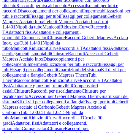
monostrato
Raccordi
Allacciamenti
Collettori con raccordo
filettato
Raccordi per riscaldamento
Accessori
Isolanti per tubi e
raccordi
Disaccoppiamenti per collegamenti
Impermeabilizzazioni per
tubi e raccordi
Fissaggi per tubi
Fissaggi per collegamenti
Geberit
Mapress Acciaio Inox
Geberit Mapress Acciaio Inox
Tubi
1.4401
Nippli da tubo
Manicotti
Riduzioni
Curve
Raccordi a
T
Adattatori fissi
Adattatori e collegamenti,
smontabili
Compensatori
Chiusure
Raccordi
Geberit Mapress Acciaio
Inox, gas
Tubi 1.4401
Nippli da
tubo
Manicotti
Riduzioni
Curve
Raccordi a T
Adattatori fissi
Adattatori
e collegamenti, smontabili
Chiusure
Raccordi
Accessori Geberit
Mapress Acciaio Inox
Disaccoppiamenti per
collegamenti
Impermeabilizzazioni per tubi e raccordi
Fissaggi per
tubi
Fissaggi per collegamenti
Guarnizioni del sistema
Kit di viti per
collegamenti a flangia
Geberit Mapress Therm
Tubi
Therm
Raccordi
Manicotti
Riduzioni
Curve
Raccordi a T
Adattatori
fissi
Adattatori e giunzioni, removibili
Compensatori
assiali
Chiusure
Raccordi per riscaldamento
Chiusure per
riscaldamento
Accessori per Geberit Mapress Therm
Guarnizioni del
sistema
Kit di viti per collegamenti a flangia
Fissaggi per tubi
Geberit
Mapress acciaio al Carbonio
Geberit Mapress Acciaio al
Carbonio
Tubi 1.0034
Tubi 1.0215
Nippli da
tubo
Manicotti
Riduzioni
Curve
Raccordi a T
Croci a 90
gradi
Adattatori fissi
Adattatori e collegamenti,
smontabili
Compensatori
Chiusure
Raccordi per