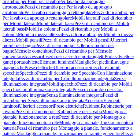
ricambio per Piani per lavabo
Per lavabo da appoggio
arrotondato
Pezzi di ricambio per Per lavabo da appoggio
arrotondato
Per lavabo da appoggio rettangolare
Pezzi di ricambio per
Per lavabo da appoggio rettangolare
Mobili laterali
Pezzi di ricambio
per Mobili laterali
Mobili laterali bassi
Pezzi di ricambio per Mobili
laterali bassi
Mobili a colonna
Pezzi di ricambio per Mobili a
colonna
Mobili a mezza altezza
Pezzi di ricambio per Mobili a mezza
altezza
Mobili pensili
Pezzi di ricambio per Mobili pensili
Ulteriori
mobili per bagno
Pezzi di ricambio per Ulteriori mobili per
bagno
Mensole contenitore
Pezzi di ricambio per Mensole
contenitore
Accessori
Inserti per cassetti e portaoggetti
Portasalviette e
ganci portasalviette
Elementi luminosi
Maniglie
Set piedini
Lavagne
magnetiche
Prese elettriche
Ulteriori accessori
Specchi e mobili
specchio
Specchio
Pezzi di ricambio per Specchio
Con illuminazione
integrata
Pezzi di ricambio per Con illuminazione integrata
Senza
illuminazione integrata
Mobili specchio
Pezzi di ricambio per Mobili
specchio
Con illuminazione integrata
Pezzi di ricambio per Con
illuminazione integrata
Senza illuminazione integrata
Pezzi di
ricambio per Senza illuminazione integrata
Accessori
Elementi
luminosi
Ulteriori accessori
Prese elettriche
Rubinetti
Rubinetterie per
lavabo
Pezzi di ricambio per Rubinetterie per lavabo
Montaggio a
pianale, funzionamento a rete
Pezzi di ricambio per Montaggio a
pianale, funzionamento a rete
Montaggio a pianale, funzionamento a
batteria
Pezzi di ricambio per Montaggio a pianale, funzionamento a
batteria
Montaggio a pianale, funzionamento tramite generatore
Pezzi