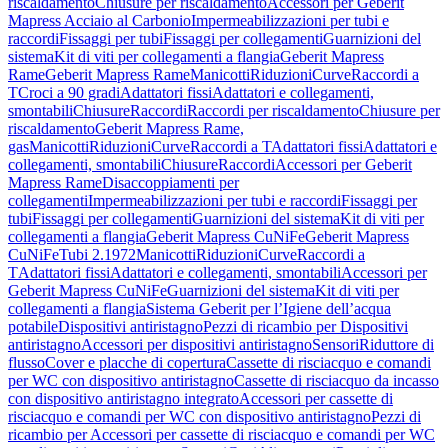
riscaldamento
Chiusure per riscaldamento
Accessori per Geberit
Mapress Acciaio al Carbonio
Impermeabilizzazioni per tubi e
raccordi
Fissaggi per tubi
Fissaggi per collegamenti
Guarnizioni del
sistema
Kit di viti per collegamenti a flangia
Geberit Mapress
Rame
Geberit Mapress Rame
Manicotti
Riduzioni
Curve
Raccordi a
T
Croci a 90 gradi
Adattatori fissi
Adattatori e collegamenti,
smontabili
Chiusure
Raccordi
Raccordi per riscaldamento
Chiusure per
riscaldamento
Geberit Mapress Rame,
gas
Manicotti
Riduzioni
Curve
Raccordi a T
Adattatori fissi
Adattatori e
collegamenti, smontabili
Chiusure
Raccordi
Accessori per Geberit
Mapress Rame
Disaccoppiamenti per
collegamenti
Impermeabilizzazioni per tubi e raccordi
Fissaggi per
tubi
Fissaggi per collegamenti
Guarnizioni del sistema
Kit di viti per
collegamenti a flangia
Geberit Mapress CuNiFe
Geberit Mapress
CuNiFe
Tubi 2.1972
Manicotti
Riduzioni
Curve
Raccordi a
T
Adattatori fissi
Adattatori e collegamenti, smontabili
Accessori per
Geberit Mapress CuNiFe
Guarnizioni del sistema
Kit di viti per
collegamenti a flangia
Sistema Geberit per l’Igiene dell’acqua
potabile
Dispositivi antiristagno
Pezzi di ricambio per Dispositivi
antiristagno
Accessori per dispositivi antiristagno
Sensori
Riduttore di
flusso
Cover e placche di copertura
Cassette di risciacquo e comandi
per WC con dispositivo antiristagno
Cassette di risciacquo da incasso
con dispositivo antiristagno integrato
Accessori per cassette di
risciacquo e comandi per WC con dispositivo antiristagno
Pezzi di
ricambio per Accessori per cassette di risciacquo e comandi per WC