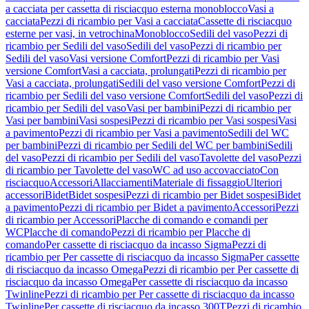
a cacciata per cassetta di risciacquo esterna monoblocco
Vasi a
cacciata
Pezzi di ricambio per Vasi a cacciata
Cassette di risciacquo
esterne per vasi, in vetrochina
Monoblocco
Sedili del vaso
Pezzi di
ricambio per Sedili del vaso
Sedili del vaso
Pezzi di ricambio per
Sedili del vaso
Vasi versione Comfort
Pezzi di ricambio per Vasi
versione Comfort
Vasi a cacciata, prolungati
Pezzi di ricambio per
Vasi a cacciata, prolungati
Sedili del vaso versione Comfort
Pezzi di
ricambio per Sedili del vaso versione Comfort
Sedili del vaso
Pezzi di
ricambio per Sedili del vaso
Vasi per bambini
Pezzi di ricambio per
Vasi per bambini
Vasi sospesi
Pezzi di ricambio per Vasi sospesi
Vasi
a pavimento
Pezzi di ricambio per Vasi a pavimento
Sedili del WC
per bambini
Pezzi di ricambio per Sedili del WC per bambini
Sedili
del vaso
Pezzi di ricambio per Sedili del vaso
Tavolette del vaso
Pezzi
di ricambio per Tavolette del vaso
WC ad uso accovacciato
Con
risciacquo
Accessori
Allacciamenti
Materiale di fissaggio
Ulteriori
accessori
Bidet
Bidet sospesi
Pezzi di ricambio per Bidet sospesi
Bidet
a pavimento
Pezzi di ricambio per Bidet a pavimento
Accessori
Pezzi
di ricambio per Accessori
Placche di comando e comandi per
WC
Placche di comando
Pezzi di ricambio per Placche di
comando
Per cassette di risciacquo da incasso Sigma
Pezzi di
ricambio per Per cassette di risciacquo da incasso Sigma
Per cassette
di risciacquo da incasso Omega
Pezzi di ricambio per Per cassette di
risciacquo da incasso Omega
Per cassette di risciacquo da incasso
Twinline
Pezzi di ricambio per Per cassette di risciacquo da incasso
Twinline
Per cassette di risciacquo da incasso 300T
Pezzi di ricambio