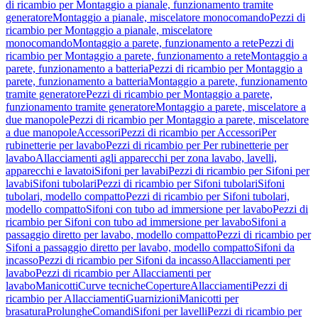
di ricambio per Montaggio a pianale, funzionamento tramite
generatore
Montaggio a pianale, miscelatore monocomando
Pezzi di
ricambio per Montaggio a pianale, miscelatore
monocomando
Montaggio a parete, funzionamento a rete
Pezzi di
ricambio per Montaggio a parete, funzionamento a rete
Montaggio a
parete, funzionamento a batteria
Pezzi di ricambio per Montaggio a
parete, funzionamento a batteria
Montaggio a parete, funzionamento
tramite generatore
Pezzi di ricambio per Montaggio a parete,
funzionamento tramite generatore
Montaggio a parete, miscelatore a
due manopole
Pezzi di ricambio per Montaggio a parete, miscelatore
a due manopole
Accessori
Pezzi di ricambio per Accessori
Per
rubinetterie per lavabo
Pezzi di ricambio per Per rubinetterie per
lavabo
Allacciamenti agli apparecchi per zona lavabo, lavelli,
apparecchi e lavatoi
Sifoni per lavabi
Pezzi di ricambio per Sifoni per
lavabi
Sifoni tubolari
Pezzi di ricambio per Sifoni tubolari
Sifoni
tubolari, modello compatto
Pezzi di ricambio per Sifoni tubolari,
modello compatto
Sifoni con tubo ad immersione per lavabo
Pezzi di
ricambio per Sifoni con tubo ad immersione per lavabo
Sifoni a
passaggio diretto per lavabo, modello compatto
Pezzi di ricambio per
Sifoni a passaggio diretto per lavabo, modello compatto
Sifoni da
incasso
Pezzi di ricambio per Sifoni da incasso
Allacciamenti per
lavabo
Pezzi di ricambio per Allacciamenti per
lavabo
Manicotti
Curve tecniche
Coperture
Allacciamenti
Pezzi di
ricambio per Allacciamenti
Guarnizioni
Manicotti per
brasatura
Prolunghe
Comandi
Sifoni per lavelli
Pezzi di ricambio per