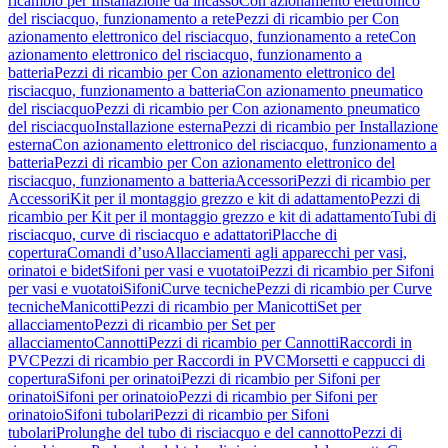
ricambio per Installazione da incasso
Con azionamento elettronico
del risciacquo, funzionamento a rete
Pezzi di ricambio per Con
azionamento elettronico del risciacquo, funzionamento a rete
Con
azionamento elettronico del risciacquo, funzionamento a
batteria
Pezzi di ricambio per Con azionamento elettronico del
risciacquo, funzionamento a batteria
Con azionamento pneumatico
del risciacquo
Pezzi di ricambio per Con azionamento pneumatico
del risciacquo
Installazione esterna
Pezzi di ricambio per Installazione
esterna
Con azionamento elettronico del risciacquo, funzionamento a
batteria
Pezzi di ricambio per Con azionamento elettronico del
risciacquo, funzionamento a batteria
Accessori
Pezzi di ricambio per
Accessori
Kit per il montaggio grezzo e kit di adattamento
Pezzi di
ricambio per Kit per il montaggio grezzo e kit di adattamento
Tubi di
risciacquo, curve di risciacquo e adattatori
Placche di
copertura
Comandi d’uso
Allacciamenti agli apparecchi per vasi,
orinatoi e bidet
Sifoni per vasi e vuotatoi
Pezzi di ricambio per Sifoni
per vasi e vuotatoi
Sifoni
Curve tecniche
Pezzi di ricambio per Curve
tecniche
Manicotti
Pezzi di ricambio per Manicotti
Set per
allacciamento
Pezzi di ricambio per Set per
allacciamento
Cannotti
Pezzi di ricambio per Cannotti
Raccordi in
PVC
Pezzi di ricambio per Raccordi in PVC
Morsetti e cappucci di
copertura
Sifoni per orinatoi
Pezzi di ricambio per Sifoni per
orinatoi
Sifoni per orinatoio
Pezzi di ricambio per Sifoni per
orinatoio
Sifoni tubolari
Pezzi di ricambio per Sifoni
tubolari
Prolunghe del tubo di risciacquo e del cannotto
Pezzi di