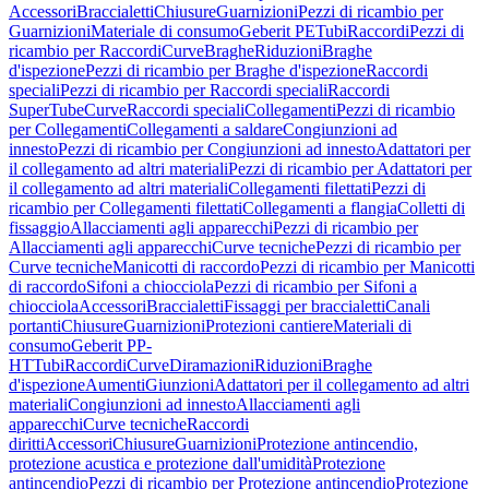
Accessori
Braccialetti
Chiusure
Guarnizioni
Pezzi di ricambio per
Guarnizioni
Materiale di consumo
Geberit PE
Tubi
Raccordi
Pezzi di
ricambio per Raccordi
Curve
Braghe
Riduzioni
Braghe
d'ispezione
Pezzi di ricambio per Braghe d'ispezione
Raccordi
speciali
Pezzi di ricambio per Raccordi speciali
Raccordi
SuperTube
Curve
Raccordi speciali
Collegamenti
Pezzi di ricambio
per Collegamenti
Collegamenti a saldare
Congiunzioni ad
innesto
Pezzi di ricambio per Congiunzioni ad innesto
Adattatori per
il collegamento ad altri materiali
Pezzi di ricambio per Adattatori per
il collegamento ad altri materiali
Collegamenti filettati
Pezzi di
ricambio per Collegamenti filettati
Collegamenti a flangia
Colletti di
fissaggio
Allacciamenti agli apparecchi
Pezzi di ricambio per
Allacciamenti agli apparecchi
Curve tecniche
Pezzi di ricambio per
Curve tecniche
Manicotti di raccordo
Pezzi di ricambio per Manicotti
di raccordo
Sifoni a chiocciola
Pezzi di ricambio per Sifoni a
chiocciola
Accessori
Braccialetti
Fissaggi per braccialetti
Canali
portanti
Chiusure
Guarnizioni
Protezioni cantiere
Materiali di
consumo
Geberit PP-
HT
Tubi
Raccordi
Curve
Diramazioni
Riduzioni
Braghe
d'ispezione
Aumenti
Giunzioni
Adattatori per il collegamento ad altri
materiali
Congiunzioni ad innesto
Allacciamenti agli
apparecchi
Curve tecniche
Raccordi
diritti
Accessori
Chiusure
Guarnizioni
Protezione antincendio,
protezione acustica e protezione dall'umidità
Protezione
antincendio
Pezzi di ricambio per Protezione antincendio
Protezione