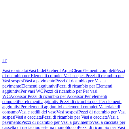
IT
Vasi e orinatoi
Vasi bidet Geberit AquaClean
Elementi completi
Pezzi
di ricambio per Elementi completi
Vasi sospesi
Pezzi di ricambio per
Vasi sospesi
Vasi a pavimento
Pezzi di ricambio per Vasi a
pavimento
Elementi aggiuntivi
Pezzi di ricambio per Elementi
aggiuntivi
Per vasi WC
Pezzi di ricambio per Per vasi
WC
Accessori
Pezzi di ricambio per Accessori
Per elementi
completi
Per elementi aggiuntivi
Pezzi di ricambio per Per elementi
aggiuntivi
Per elementi aggiuntivi e elementi completi
Materiale di
consumo
Vasi e sedili del vaso
Vasi sospesi
Pezzi di ricambio per Vasi
sospesi
Vasi a cacciata
Pezzi di ricambio per Vasi a cacciata
Vasi a
pavimento
Pezzi di ricambio per Vasi a pavimento
Vasi a cacciata per
cassetta di risciacquo esterna monoblocco
Pezzi di ricambio per Vasi