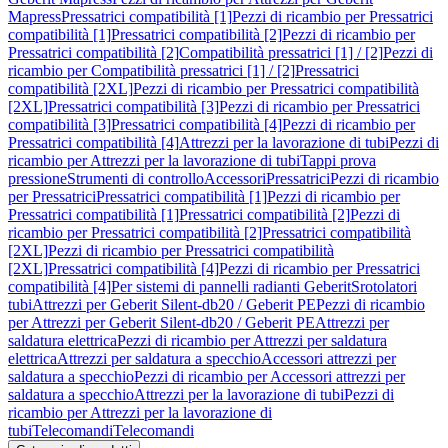
Mapress
Pressatrici compatibilità [1]
Pezzi di ricambio per Pressatrici
compatibilità [1]
Pressatrici compatibilità [2]
Pezzi di ricambio per
Pressatrici compatibilità [2]
Compatibilità pressatrici [1] / [2]
Pezzi di
ricambio per Compatibilità pressatrici [1] / [2]
Pressatrici
compatibilità [2XL]
Pezzi di ricambio per Pressatrici compatibilità
[2XL]
Pressatrici compatibilità [3]
Pezzi di ricambio per Pressatrici
compatibilità [3]
Pressatrici compatibilità [4]
Pezzi di ricambio per
Pressatrici compatibilità [4]
Attrezzi per la lavorazione di tubi
Pezzi di
ricambio per Attrezzi per la lavorazione di tubi
Tappi prova
pressione
Strumenti di controllo
Accessori
Pressatrici
Pezzi di ricambio
per Pressatrici
Pressatrici compatibilità [1]
Pezzi di ricambio per
Pressatrici compatibilità [1]
Pressatrici compatibilità [2]
Pezzi di
ricambio per Pressatrici compatibilità [2]
Pressatrici compatibilità
[2XL]
Pezzi di ricambio per Pressatrici compatibilità
[2XL]
Pressatrici compatibilità [4]
Pezzi di ricambio per Pressatrici
compatibilità [4]
Per sistemi di pannelli radianti Geberit
Srotolatori
tubi
Attrezzi per Geberit Silent-db20 / Geberit PE
Pezzi di ricambio
per Attrezzi per Geberit Silent-db20 / Geberit PE
Attrezzi per
saldatura elettrica
Pezzi di ricambio per Attrezzi per saldatura
elettrica
Attrezzi per saldatura a specchio
Accessori attrezzi per
saldatura a specchio
Pezzi di ricambio per Accessori attrezzi per
saldatura a specchio
Attrezzi per la lavorazione di tubi
Pezzi di
ricambio per Attrezzi per la lavorazione di
tubi
Telecomandi
Telecomandi