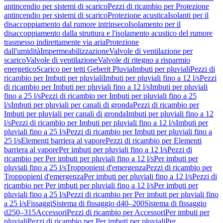
antincendio per sistemi di scarico
Pezzi di ricambio per Protezione
antincendio per sistemi di scarico
Protezione acustica
Isolanti per il
disaccoppiamento dal rumore intrinseco
Isolamento per il
disaccoppiamento dalla struttura e l'isolamento acustico del rumore
trasmesso indirettamente via aria
Protezione
dall'umidità
Impermeabilizzazione
Valvole di ventilazione per
scarico
Valvole di ventilazione
Valvole di ritegno a risparmio
energetico
Scarico per tetti Geberit Pluvia
Imbuti per pluviali
Pezzi di
ricambio per Imbuti per pluviali
Imbuti per pluviali fino a 12 l/s
Pezzi
di ricambio per Imbuti per pluviali fino a 12 l/s
Imbuti per pluviali
fino a 25 l/s
Pezzi di ricambio per Imbuti per pluviali fino a 25
l/s
Imbuti per pluviali per canali di gronda
Pezzi di ricambio per
Imbuti per pluviali per canali di gronda
Imbuti per pluviali fino a 12
l/s
Pezzi di ricambio per Imbuti per pluviali fino a 12 l/s
Imbuti per
pluviali fino a 25 l/s
Pezzi di ricambio per Imbuti per pluviali fino a
25 l/s
Elementi barriera al vapore
Pezzi di ricambio per Elementi
barriera al vapore
Per imbuti per pluviali fino a 12 l/s
Pezzi di
ricambio per Per imbuti per pluviali fino a 12 l/s
Per imbuti per
pluviali fino a 25 l/s
Troppopieni d'emergenza
Pezzi di ricambio per
Troppopieni d'emergenza
Per imbuti per pluviali fino a 12 l/s
Pezzi di
ricambio per Per imbuti per pluviali fino a 12 l/s
Per imbuti per
pluviali fino a 25 l/s
Pezzi di ricambio per Per imbuti per pluviali fino
a 25 l/s
Fissaggi
Sistema di fissaggio d40–200
Sistema di fissaggio
d250–315
Accessori
Pezzi di ricambio per Accessori
Per imbuti per
pluviali
Pezzi di ricambio per Per imbuti per pluviali
Per