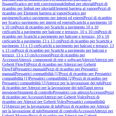
fissaggi
Scarico per tetti convenzionale
Imbuti per pluviali
Pezzi di
ricambio per Imbuti per pluviali
Elementi barriera al vapore
Pezzi di
ricambio per Elementi barriera al vapore
Scarico per
pavimento
Scarico pavimento per interni ed esterni
Pezzi di ricambio
per Scarico pavimento per interni ed esterni
Scarichi a pavimento 10
x 10 cm
Pezzi di ricambio per Scarichi a pavimento 10 x 10
cm
Scarichi a pavimento per balcone e terrazzo, 10 x 10 cm
Pezzi di
ricambio per Scarichi a pavimento per balcone e terrazzo, 10 x 10
cm
Scarichi a pavimento 13 x 13 cm
Pezzi di ricambio per Scarichi a
pavimento 13 x 13 cm
Scarichi a pavimento per balconi e terrazzi, 13
x 13 cm
Pezzi di ricambio per Scarichi a pavimento per balconi e
terrazzi, 13 x 13 cm
Accessori
Pezzi di ricambio per
Accessori
Attrezzi, componenti di rete e software
Attrezzi
Attrezzi per
Geberit FlowFit
Pezzi di ricambio per Attrezzi per Geberit
FlowFit
Pressatrici manuali
Pezzi di ricambio per Pressatrici
manuali
Pressatrici compatibilità [1]
Pezzi di ricambio per Pressatrici
compatibilità [1]
Pressatrici compatibilità [2]
Pezzi di ricambio per
Pressatrici compatibilità [2]
Attrezzi per la lavorazione dei tubi
Pezzi
di ricambio per Attrezzi per la lavorazione dei tubi
Tappi prova
pressione
Strumenti di controllo
Pressatrici con attrezzi
Accessori
Pezzi
di ricambio per Accessori
Attrezzi per Geberit Volex
Pezzi di
ricambio per Attrezzi per Geberit Volex
Pressatrici compatibilità
[2]
Attrezzi per la lavorazione di tubi
Pezzi di ricambio per Attrezzi
per la lavorazione di tubi
Strumenti di controllo
Accessori
Attrezzi per
Geberit Mapress
Pezzi di ricambio per Attrezzi per Geberit