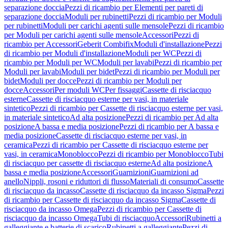
separazione doccia
Pezzi di ricambio per Elementi per pareti di
separazione doccia
Moduli per rubinetti
Pezzi di ricambio per Moduli
per rubinetti
Moduli per carichi agenti sulle mensole
Pezzi di ricambio
per Moduli per carichi agenti sulle mensole
Accessori
Pezzi di
ricambio per Accessori
Geberit Combifix
Moduli d'installazione
Pezzi
di ricambio per Moduli d'installazione
Moduli per WC
Pezzi di
ricambio per Moduli per WC
Moduli per lavabi
Pezzi di ricambio per
Moduli per lavabi
Moduli per bidet
Pezzi di ricambio per Moduli per
bidet
Moduli per docce
Pezzi di ricambio per Moduli per
docce
Accessori
Per moduli WC
Per fissaggi
Cassette di risciacquo
esterne
Cassette di risciacquo esterne per vasi, in materiale
sintetico
Pezzi di ricambio per Cassette di risciacquo esterne per vasi,
in materiale sintetico
Ad alta posizione
Pezzi di ricambio per Ad alta
posizione
A bassa e media posizione
Pezzi di ricambio per A bassa e
media posizione
Cassette di risciacquo esterne per vasi, in
ceramica
Pezzi di ricambio per Cassette di risciacquo esterne per
vasi, in ceramica
Monoblocco
Pezzi di ricambio per Monoblocco
Tubi
di risciacquo per cassette di risciacquo esterne
Ad alta posizione
A
bassa e media posizione
Accessori
Guarnizioni
Guarnizioni ad
anello
Nippli, rosoni e riduttori di flusso
Materiali di consumo
Cassette
di risciacquo da incasso
Cassette di risciacquo da incasso Sigma
Pezzi
di ricambio per Cassette di risciacquo da incasso Sigma
Cassette di
risciacquo da incasso Omega
Pezzi di ricambio per Cassette di
risciacquo da incasso Omega
Tubi di risciacquo
Accessori
Rubinetti a
galleggiante e batterie di scarico
Rubinetti a galleggiante
Pezzi di