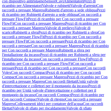
con dispositivo antiristagno
Sensori
Cavi
Alimentatori
Pezzi di
ricambio per Alimentatori
Valvole e rubinetti
Valvole d'arresto
Con
raccordi a pressare Mapress
Rubinetti d'arresto a sede obliqua
Pezzi
di ricambio per Rubinetti d'arresto a sede obliqua
Con raccordi a
pressare FlowFit
Pezzi di ricambio per Con raccordi a pressare
FlowFit
Con raccordi a pressare Mapress
Pezzi di ricambio per Con
raccordi a pressare Mapress
Valvole di prelievo
Valvole di
scarico
Rubinetti a sfera
Pezzi di ricambio per Rubinetti a sfera
Con
raccordi a pressare FlowFit
Pezzi di ricambio per Con raccordi a
pressare FlowFit
Con raccordi a pressare
Pezzi di ricambio per Con
raccordi a pressare
Con raccordi a pressare Mapress
Pezzi di ricambio
per Con raccordi a pressare Mapress
Rubinetti a sfera per
l'installazione da incasso
Pezzi di ricambio per Rubinetti a sfera per
l'installazione da incasso
Con raccordi a pressare FlowFit
Pezzi di
ricambio per Con raccordi a pressare FlowFit
Con raccordi a
pressare
Pezzi di ricambio per Con raccordi a pressare
Con raccordi
Volex
Con raccordi Compact
Pezzi di ricambio per Con raccordi
Compact
Con raccordi a pressare Mapress
Pezzi di ricambio per Con
raccordi a pressare Mapress
Con raccordi filettati
Unità valvole
d'intercettazione e collettori per il montaggio da incasso
Pezzi di
ricambio per Unità valvole d'intercettazione e collettori per il
montaggio da incasso
Con raccordi Compact
Pezzi di ricambio per
Con raccordi Compact
Valvole di ritegno
Con raccordi a pressare
Mapress
Collegamenti idrici per contatore dell'acqua
Con raccordi
filettati
Valvole di sfiato per riscaldamento
Valvole di sfiato