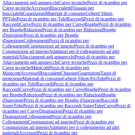
Allacciamenti agli apparecchi
Curve tecniche
Pezzi di ricambio per
Curve tecniche
Accessori
Braccialetti
Fissaggi per
braccialetti
Guarnizioni
Materiali di consumo
Geberit Silent-
PP
Tubi
Pezzi di ricambio per Tubi
Raccordi
Pezzi di ricambio per
Raccordi
Curve
Pezzi di ricambio per Curve
Braghe
Pezzi di ricambio
per Braghe
Riduzioni
Pezzi di ricambio per Riduzioni
Braghe
d'ispezione
Pezzi di ricambio per Braghe
d'ispezione
Collegamenti
Pezzi di ricambio per
Collegamenti
Congiunzioni ad innesto
Pezzi di ricambio per
Congiunzioni ad innesto
Adattatori per il collegamento ad altri
materiali
Allacciamenti agli apparecchi
Pezzi di ricambio per
Allacciamenti agli apparecchi
Curve tecniche
Pezzi di ricambio per
Curve tecniche
Manicotti
Pezzi di ricambio per
Manicotti
Accessori
Braccialetti
Chiusure
Guarnizioni
Tappi di
protezione
Materiali di consumo
Geberit Silent-Pro
Tubi
Pezzi di
ricambio per Tubi
Raccordi
Pezzi di ricambio per
Raccordi
Curve
Pezzi di ricambio per Curve
Braghe
Pezzi di ricambio
per Braghe
Riduzioni
Pezzi di ricambio per Riduzioni
Braghe
d'ispezione
Pezzi di ricambio per Braghe d'ispezione
Raccordi
SuperTube
Pezzi di ricambio per Raccordi SuperTube
Curve
Pezzi di
ricambio per Curve
Diramazioni
Pezzi di ricambio per
Diramazioni
Collegamenti
Pezzi di ricambio per
Collegamenti
Congiunzioni ad innesto
Pezzi di ricambio per
Congiunzioni ad innesto
Adattatori per il collegamento ad altri
materiali
Accessori
Pezzi di ricambio per