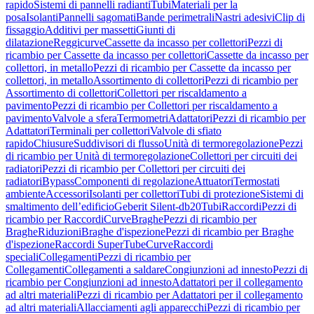
rapido
Sistemi di pannelli radianti
Tubi
Materiali per la
posa
Isolanti
Pannelli sagomati
Bande perimetrali
Nastri adesivi
Clip di
fissaggio
Additivi per massetti
Giunti di
dilatazione
Reggicurve
Cassette da incasso per collettori
Pezzi di
ricambio per Cassette da incasso per collettori
Cassette da incasso per
collettori, in metallo
Pezzi di ricambio per Cassette da incasso per
collettori, in metallo
Assortimento di collettori
Pezzi di ricambio per
Assortimento di collettori
Collettori per riscaldamento a
pavimento
Pezzi di ricambio per Collettori per riscaldamento a
pavimento
Valvole a sfera
Termometri
Adattatori
Pezzi di ricambio per
Adattatori
Terminali per collettori
Valvole di sfiato
rapido
Chiusure
Suddivisori di flusso
Unità di termoregolazione
Pezzi
di ricambio per Unità di termoregolazione
Collettori per circuiti dei
radiatori
Pezzi di ricambio per Collettori per circuiti dei
radiatori
Bypass
Componenti di regolazione
Attuatori
Termostati
ambiente
Accessori
Isolanti per collettori
Tubi di protezione
Sistemi di
smaltimento dell’edificio
Geberit Silent-db20
Tubi
Raccordi
Pezzi di
ricambio per Raccordi
Curve
Braghe
Pezzi di ricambio per
Braghe
Riduzioni
Braghe d'ispezione
Pezzi di ricambio per Braghe
d'ispezione
Raccordi SuperTube
Curve
Raccordi
speciali
Collegamenti
Pezzi di ricambio per
Collegamenti
Collegamenti a saldare
Congiunzioni ad innesto
Pezzi di
ricambio per Congiunzioni ad innesto
Adattatori per il collegamento
ad altri materiali
Pezzi di ricambio per Adattatori per il collegamento
ad altri materiali
Allacciamenti agli apparecchi
Pezzi di ricambio per