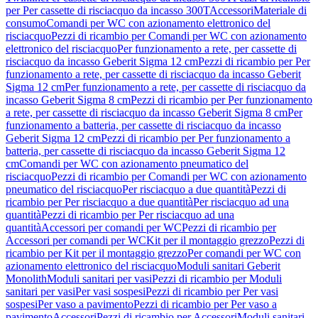
per Per cassette di risciacquo da incasso 300T
Accessori
Materiale di
consumo
Comandi per WC con azionamento elettronico del
risciacquo
Pezzi di ricambio per Comandi per WC con azionamento
elettronico del risciacquo
Per funzionamento a rete, per cassette di
risciacquo da incasso Geberit Sigma 12 cm
Pezzi di ricambio per Per
funzionamento a rete, per cassette di risciacquo da incasso Geberit
Sigma 12 cm
Per funzionamento a rete, per cassette di risciacquo da
incasso Geberit Sigma 8 cm
Pezzi di ricambio per Per funzionamento
a rete, per cassette di risciacquo da incasso Geberit Sigma 8 cm
Per
funzionamento a batteria, per cassette di risciacquo da incasso
Geberit Sigma 12 cm
Pezzi di ricambio per Per funzionamento a
batteria, per cassette di risciacquo da incasso Geberit Sigma 12
cm
Comandi per WC con azionamento pneumatico del
risciacquo
Pezzi di ricambio per Comandi per WC con azionamento
pneumatico del risciacquo
Per risciacquo a due quantità
Pezzi di
ricambio per Per risciacquo a due quantità
Per risciacquo ad una
quantità
Pezzi di ricambio per Per risciacquo ad una
quantità
Accessori per comandi per WC
Pezzi di ricambio per
Accessori per comandi per WC
Kit per il montaggio grezzo
Pezzi di
ricambio per Kit per il montaggio grezzo
Per comandi per WC con
azionamento elettronico del risciacquo
Moduli sanitari Geberit
Monolith
Moduli sanitari per vasi
Pezzi di ricambio per Moduli
sanitari per vasi
Per vasi sospesi
Pezzi di ricambio per Per vasi
sospesi
Per vaso a pavimento
Pezzi di ricambio per Per vaso a
pavimento
Accessori
Pezzi di ricambio per Accessori
Moduli sanitari