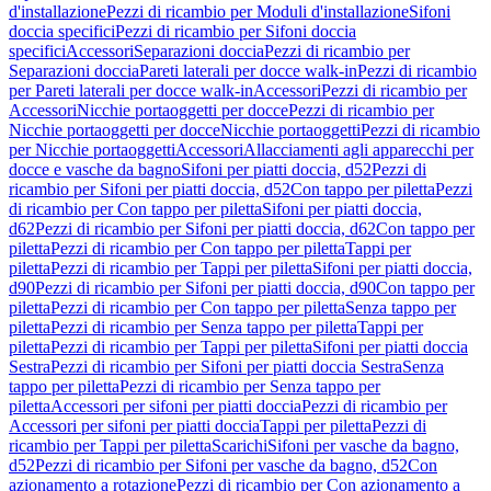
d'installazione
Pezzi di ricambio per Moduli d'installazione
Sifoni
doccia specifici
Pezzi di ricambio per Sifoni doccia
specifici
Accessori
Separazioni doccia
Pezzi di ricambio per
Separazioni doccia
Pareti laterali per docce walk-in
Pezzi di ricambio
per Pareti laterali per docce walk-in
Accessori
Pezzi di ricambio per
Accessori
Nicchie portaoggetti per docce
Pezzi di ricambio per
Nicchie portaoggetti per docce
Nicchie portaoggetti
Pezzi di ricambio
per Nicchie portaoggetti
Accessori
Allacciamenti agli apparecchi per
docce e vasche da bagno
Sifoni per piatti doccia, d52
Pezzi di
ricambio per Sifoni per piatti doccia, d52
Con tappo per piletta
Pezzi
di ricambio per Con tappo per piletta
Sifoni per piatti doccia,
d62
Pezzi di ricambio per Sifoni per piatti doccia, d62
Con tappo per
piletta
Pezzi di ricambio per Con tappo per piletta
Tappi per
piletta
Pezzi di ricambio per Tappi per piletta
Sifoni per piatti doccia,
d90
Pezzi di ricambio per Sifoni per piatti doccia, d90
Con tappo per
piletta
Pezzi di ricambio per Con tappo per piletta
Senza tappo per
piletta
Pezzi di ricambio per Senza tappo per piletta
Tappi per
piletta
Pezzi di ricambio per Tappi per piletta
Sifoni per piatti doccia
Sestra
Pezzi di ricambio per Sifoni per piatti doccia Sestra
Senza
tappo per piletta
Pezzi di ricambio per Senza tappo per
piletta
Accessori per sifoni per piatti doccia
Pezzi di ricambio per
Accessori per sifoni per piatti doccia
Tappi per piletta
Pezzi di
ricambio per Tappi per piletta
Scarichi
Sifoni per vasche da bagno,
d52
Pezzi di ricambio per Sifoni per vasche da bagno, d52
Con
azionamento a rotazione
Pezzi di ricambio per Con azionamento a