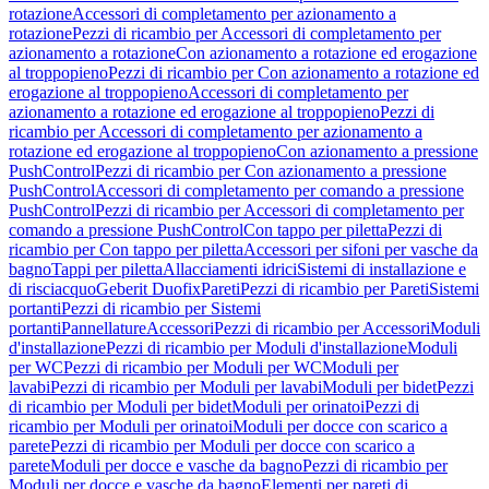
rotazione
Accessori di completamento per azionamento a
rotazione
Pezzi di ricambio per Accessori di completamento per
azionamento a rotazione
Con azionamento a rotazione ed erogazione
al troppopieno
Pezzi di ricambio per Con azionamento a rotazione ed
erogazione al troppopieno
Accessori di completamento per
azionamento a rotazione ed erogazione al troppopieno
Pezzi di
ricambio per Accessori di completamento per azionamento a
rotazione ed erogazione al troppopieno
Con azionamento a pressione
PushControl
Pezzi di ricambio per Con azionamento a pressione
PushControl
Accessori di completamento per comando a pressione
PushControl
Pezzi di ricambio per Accessori di completamento per
comando a pressione PushControl
Con tappo per piletta
Pezzi di
ricambio per Con tappo per piletta
Accessori per sifoni per vasche da
bagno
Tappi per piletta
Allacciamenti idrici
Sistemi di installazione e
di risciacquo
Geberit Duofix
Pareti
Pezzi di ricambio per Pareti
Sistemi
portanti
Pezzi di ricambio per Sistemi
portanti
Pannellature
Accessori
Pezzi di ricambio per Accessori
Moduli
d'installazione
Pezzi di ricambio per Moduli d'installazione
Moduli
per WC
Pezzi di ricambio per Moduli per WC
Moduli per
lavabi
Pezzi di ricambio per Moduli per lavabi
Moduli per bidet
Pezzi
di ricambio per Moduli per bidet
Moduli per orinatoi
Pezzi di
ricambio per Moduli per orinatoi
Moduli per docce con scarico a
parete
Pezzi di ricambio per Moduli per docce con scarico a
parete
Moduli per docce e vasche da bagno
Pezzi di ricambio per
Moduli per docce e vasche da bagno
Elementi per pareti di