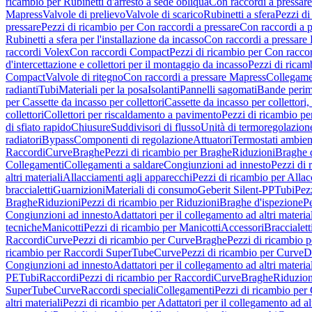
ricambio per Rubinetti d'arresto a sede obliqua
Con raccordi a pressar
Mapress
Valvole di prelievo
Valvole di scarico
Rubinetti a sfera
Pezzi di
pressare
Pezzi di ricambio per Con raccordi a pressare
Con raccordi a 
Rubinetti a sfera per l'installazione da incasso
Con raccordi a pressare
raccordi Volex
Con raccordi Compact
Pezzi di ricambio per Con racc
d'intercettazione e collettori per il montaggio da incasso
Pezzi di ricamb
Compact
Valvole di ritegno
Con raccordi a pressare Mapress
Collegamen
radianti
Tubi
Materiali per la posa
Isolanti
Pannelli sagomati
Bande perim
per Cassette da incasso per collettori
Cassette da incasso per collettori,
collettori
Collettori per riscaldamento a pavimento
Pezzi di ricambio pe
di sfiato rapido
Chiusure
Suddivisori di flusso
Unità di termoregolazion
radiatori
Bypass
Componenti di regolazione
Attuatori
Termostati ambien
Raccordi
Curve
Braghe
Pezzi di ricambio per Braghe
Riduzioni
Braghe 
Collegamenti
Collegamenti a saldare
Congiunzioni ad innesto
Pezzi di 
altri materiali
Allacciamenti agli apparecchi
Pezzi di ricambio per Allac
braccialetti
Guarnizioni
Materiali di consumo
Geberit Silent-PP
Tubi
Pez
Braghe
Riduzioni
Pezzi di ricambio per Riduzioni
Braghe d'ispezione
Pe
Congiunzioni ad innesto
Adattatori per il collegamento ad altri materia
tecniche
Manicotti
Pezzi di ricambio per Manicotti
Accessori
Braccialett
Raccordi
Curve
Pezzi di ricambio per Curve
Braghe
Pezzi di ricambio 
ricambio per Raccordi SuperTube
Curve
Pezzi di ricambio per Curve
D
Congiunzioni ad innesto
Adattatori per il collegamento ad altri materia
PE
Tubi
Raccordi
Pezzi di ricambio per Raccordi
Curve
Braghe
Riduzion
SuperTube
Curve
Raccordi speciali
Collegamenti
Pezzi di ricambio per
altri materiali
Pezzi di ricambio per Adattatori per il collegamento ad alt