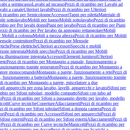
vabi a semincasso
Lavabi ad incasso
Pezzi di ricambio per Lavabi ad
vabi a canale
Ulteriori lavabi
Pezzi di ricambio per Ulteriori
di ricambio per Semicolonne
Accessori
Tappi per piletta
Materiale di
ile sottolavabo
Mobili per bagno
Mobili sottolavabo
Pezzi di ricambio
ambio per Per lavabi doppi
Piani per lavabo
Pezzi di ricambio per Piani
ezzi di ricambio per Per lavabo da appoggio rettangolare
Mobili
r Mobili a colonna
Mobili a mezza altezza
Pezzi di ricambio per Mobili
nsole contenitore
Pezzi di ricambio per Mensole
tiche
Prese elettriche
Ulteriori accessori
Specchi e mobili
zione integrata
Mobili specchio
Pezzi di ricambio per Mobili
za illuminazione integrata
Accessori
Elementi luminosi
Ulteriori
rete
Pezzi di ricambio per Montaggio a pianale, funzionamento a
funzionamento tramite generatore
Pezzi di ricambio per Montaggio a
elatore monocomando
Montaggio a parete, funzionamento a rete
Pezzi di
, funzionamento a batteria
Montaggio a parete, funzionamento tramite
di ricambio per Montaggio a parete, miscelatore a due
gli apparecchi per zona lavabo, lavelli, apparecchi e lavatoi
Sifoni per
ambio per Sifoni tubolari, modello compatto
Sifoni con tubo ad
o
Pezzi di ricambio per Sifoni a passaggio diretto per lavabo, modello
cotti
Curve tecniche
Coperture
Allacciamenti
Pezzi di ricambio per
zi di ricambio per Sifoni tubolari
Sifoni a doppia camera
Pezzi di
ori
Pezzi di ricambio per Accessori
Sifoni per apparecchi
Pezzi di
Sifoni esterni
Pezzi di ricambio per Sifoni esterni
Allacciamenti
Pezzi di
e
Pezzi di ricambio per Curve tecniche
Manicotti
Pezzi di ricambio per
richi a pavimento per docce
Pezzi di ricambio per Scarichi a