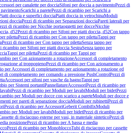
cessori per canalette per doccia
Sifoni per doccia a pavimento
Pezzi di
a pavimento
Scarichi a parete
Pezzi di ricambio per Scarichi a
iatti doccia e superfici doccia
Piatti doccia in vetrochina
Moduli
zioni doccia
Pezzi di ricambio per Separazioni doccia
Pareti laterali per
ezzi di ricambio per Nicchie portaoggetti per docce
Nicchie
occia, d52
Pezzi di ricambio per Sifoni per piatti doccia, d52
Con tappo
er piletta
Pezzi di ricambio per Con tappo per piletta
Tappi per
a
Pezzi di ricambio per Con tappo per piletta
Senza tappo per
i ricambio per Sifoni per piatti doccia Sestra
Senza tappo per
ccia
Tappi per piletta
Pezzi di ricambio per Tappi per
icambio per Con azionamento a rotazione
Accessori di completamento
rogazione al troppopieno
Pezzi di ricambio per Con azionamento a
bio per Accessori di completamento per azionamento a rotazione ed
ri di completamento per comando a pressione PushControl
Pezzi di
tta
Accessori per sifoni per vasche da bagno
Tappi per
mbio per Sistemi portanti
Pannellature
Accessori
Pezzi di ricambio per
lavabi
Pezzi di ricambio per Moduli per lavabi
Moduli per bidet
Pezzi
icambio per Moduli per docce con scarico a parete
Moduli per docce e
menti per pareti di separazione doccia
Moduli per rubinetti
Pezzi di
ori
Pezzi di ricambio per Accessori
Geberit Combifix
Moduli
cambio per Moduli per lavabi
Moduli per bidet
Pezzi di ricambio per
assette di risciacquo esterne per vasi, in materiale sintetico
Pezzi di
edia posizione
Pezzi di ricambio per A bassa e media
cco
Pezzi di ricambio per Monoblocco
Tubi di risciacquo per cassette