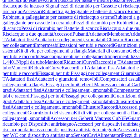
di risciacquo esterne
Ad alta posizione
A bassa e media posizione
Acces
risciacquo da incasso Sigma
Pezzi di ricambio per Cassette di risciac
risciacquo
Accessori
Rubinetti a galleggiante e batterie di scarico
Rubine
Rubinetti a galleggiante per cassette di risciacquo esterne
Rubinetti a g
galleggiante per cassette in ceramica
Pezzi di ricambio per Rubinetti a 
di scarico
Pezzi di ricambio per Batterie di scarico
Risciacquo a due qua
Risciacquo a due quantità
Accessori
Pulsanti
Adattatori
Membrane
Adduz
T
Adattatori fissi
Adattatori e collegamenti, smontabili
Chiusure
Raccord
per collegamenti
Impermeabilizzazioni per tubi e raccordi
Guarnizioni 
sistema
Kit di viti per collegamenti a flangia
Materiali di consumo
Geber
per tubi e raccordi
Disaccoppiamenti per collegamenti
Impermeabilizzaz
1.4401
Nippli da tubo
Manicotti
Riduzioni
Curve
Raccordi a T
Adattatori
tubo
Manicotti
Riduzioni
Curve
Raccordi a T
Adattatori fissi
Adattatori e
per tubi e raccordi
Fissaggi per tubi
Fissaggi per collegamenti
Guarnizio
T
Adattatori fissi
Adattatori e giunzioni, removibili
Compensatori assial
collegamenti a flangia
Fissaggi per tubi
Geberit Mapress acciaio al Car
gradi
Adattatori fissi
Adattatori e collegamenti, smontabili
Compensator
tubi e raccordi
Fissaggi per tubi
Fissaggi per collegamenti
Guarnizioni d
gradi
Adattatori fissi
Adattatori e collegamenti, smontabili
Chiusure
Rac
fissi
Adattatori e collegamenti, smontabili
Chiusure
Raccordi
Accessori 
collegamenti
Guarnizioni del sistema
Kit di viti per collegamenti a flan
collegamenti, smontabili
Accessori per Geberit Mapress CuNiFe
Guarn
ricambio per Dispositivi antiristagno
Accessori per dispositivi antirist
risciacquo da incasso con dispositivo antiristagno integrato
Accessori p
per WC con dispositivo antiristagno
Sensori
Cavi
Alimentatori
Pezzi di 