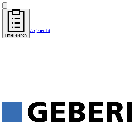
A geberit.it
I miei elenchi