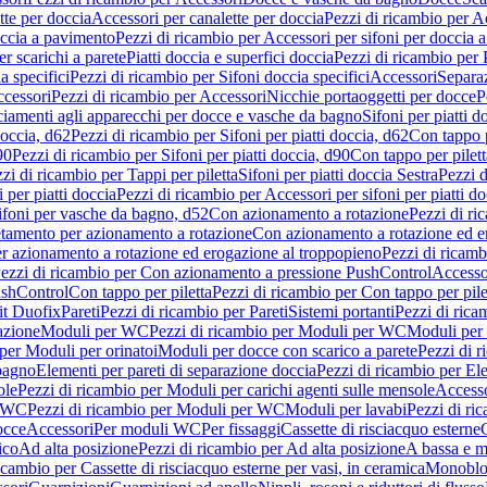
tte per doccia
Accessori per canalette per doccia
Pezzi di ricambio per Ac
occia a pavimento
Pezzi di ricambio per Accessori per sifoni per doccia 
r scarichi a parete
Piatti doccia e superfici doccia
Pezzi di ricambio per P
a specifici
Pezzi di ricambio per Sifoni doccia specifici
Accessori
Separa
cessori
Pezzi di ricambio per Accessori
Nicchie portaoggetti per docce
P
ciamenti agli apparecchi per docce e vasche da bagno
Sifoni per piatti d
doccia, d62
Pezzi di ricambio per Sifoni per piatti doccia, d62
Con tappo p
90
Pezzi di ricambio per Sifoni per piatti doccia, d90
Con tappo per pilett
zi di ricambio per Tappi per piletta
Sifoni per piatti doccia Sestra
Pezzi d
 per piatti doccia
Pezzi di ricambio per Accessori per sifoni per piatti do
ifoni per vasche da bagno, d52
Con azionamento a rotazione
Pezzi di r
etamento per azionamento a rotazione
Con azionamento a rotazione ed e
r azionamento a rotazione ed erogazione al troppopieno
Pezzi di ricam
ezzi di ricambio per Con azionamento a pressione PushControl
Accesso
ushControl
Con tappo per piletta
Pezzi di ricambio per Con tappo per pile
it Duofix
Pareti
Pezzi di ricambio per Pareti
Sistemi portanti
Pezzi di rica
azione
Moduli per WC
Pezzi di ricambio per Moduli per WC
Moduli per 
per Moduli per orinatoi
Moduli per docce con scarico a parete
Pezzi di r
 bagno
Elementi per pareti di separazione doccia
Pezzi di ricambio per Ele
ole
Pezzi di ricambio per Moduli per carichi agenti sulle mensole
Access
r WC
Pezzi di ricambio per Moduli per WC
Moduli per lavabi
Pezzi di ri
occe
Accessori
Per moduli WC
Per fissaggi
Cassette di risciacquo esterne
C
ico
Ad alta posizione
Pezzi di ricambio per Ad alta posizione
A bassa e m
icambio per Cassette di risciacquo esterne per vasi, in ceramica
Monoblo