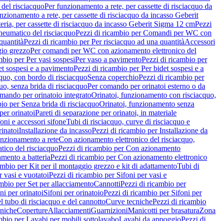
del risciacquo
Per funzionamento a rete, per cassette di risciacquo da
nzionamento a rete, per cassette di risciacquo da incasso Geberit
eria, per cassette di risciacquo da incasso Geberit Sigma 12 cm
Pezzi
umatico del risciacquo
Pezzi di ricambio per Comandi per WC con
quantità
Pezzi di ricambio per Per risciacquo ad una quantità
Accessori
gio grezzo
Per comandi per WC con azionamento elettronico del
mbio per Per vasi sospesi
Per vaso a pavimento
Pezzi di ricambio per
et sospesi e a pavimento
Pezzi di ricambio per Per bidet sospesi e a
quo, con bordo di risciacquo
Senza coperchio
Pezzi di ricambio per
uo, senza brida di risciacquo
Per comando per orinatoi esterno o da
mando per orinatoio integrato
Orinatoi, funzionamento con risciacquo,
bio per Senza brida di risciacquo
Orinatoi, funzionamento senza
per orinatoi
Pareti di separazione per orinatoi, in materiale
foni e accessori sifone
Tubi di risciacquo, curve di risciacquo e
inatoi
Installazione da incasso
Pezzi di ricambio per Installazione da
unzionamento a rete
Con azionamento elettronico del risciacquo,
ico del risciacquo
Pezzi di ricambio per Con azionamento
mento a batteria
Pezzi di ricambio per Con azionamento elettronico
ambio per Kit per il montaggio grezzo e kit di adattamento
Tubi di
r vasi e vuotatoi
Pezzi di ricambio per Sifoni per vasi e
ambio per Set per allacciamento
Cannotti
Pezzi di ricambio per
ni per orinatoi
Sifoni per orinatoio
Pezzi di ricambio per Sifoni per
l tubo di risciacquo e del cannotto
Curve tecniche
Pezzi di ricambio
cniche
Coperture
Allacciamenti
Guarnizioni
Manicotti per brasatura
Zona
mbio per Lavabi per mobili sottolavabo
Lavabi da appoggio
Pezzi di