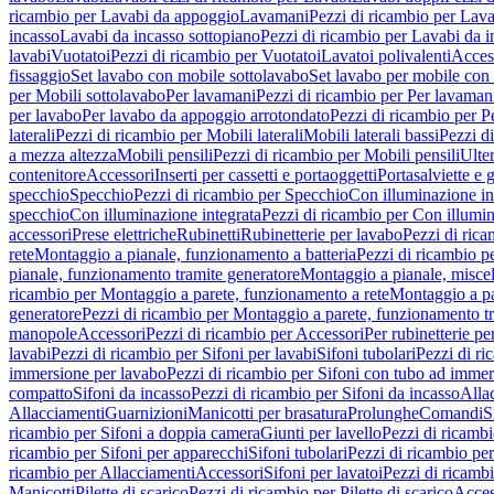
ricambio per Lavabi da appoggio
Lavamani
Pezzi di ricambio per Lav
incasso
Lavabi da incasso sottopiano
Pezzi di ricambio per Lavabi da i
lavabi
Vuotatoi
Pezzi di ricambio per Vuotatoi
Lavatoi polivalenti
Acces
fissaggio
Set lavabo con mobile sottolavabo
Set lavabo per mobile con
per Mobili sottolavabo
Per lavamani
Pezzi di ricambio per Per lavaman
per lavabo
Per lavabo da appoggio arrotondato
Pezzi di ricambio per P
laterali
Pezzi di ricambio per Mobili laterali
Mobili laterali bassi
Pezzi di
a mezza altezza
Mobili pensili
Pezzi di ricambio per Mobili pensili
Ulte
contenitore
Accessori
Inserti per cassetti e portaoggetti
Portasalviette e 
specchio
Specchio
Pezzi di ricambio per Specchio
Con illuminazione in
specchio
Con illuminazione integrata
Pezzi di ricambio per Con illumin
accessori
Prese elettriche
Rubinetti
Rubinetterie per lavabo
Pezzi di rica
rete
Montaggio a pianale, funzionamento a batteria
Pezzi di ricambio p
pianale, funzionamento tramite generatore
Montaggio a pianale, misc
ricambio per Montaggio a parete, funzionamento a rete
Montaggio a pa
generatore
Pezzi di ricambio per Montaggio a parete, funzionamento t
manopole
Accessori
Pezzi di ricambio per Accessori
Per rubinetterie pe
lavabi
Pezzi di ricambio per Sifoni per lavabi
Sifoni tubolari
Pezzi di ri
immersione per lavabo
Pezzi di ricambio per Sifoni con tubo ad immer
compatto
Sifoni da incasso
Pezzi di ricambio per Sifoni da incasso
Alla
Allacciamenti
Guarnizioni
Manicotti per brasatura
Prolunghe
Comandi
S
ricambio per Sifoni a doppia camera
Giunti per lavello
Pezzi di ricambi
ricambio per Sifoni per apparecchi
Sifoni tubolari
Pezzi di ricambio per
ricambio per Allacciamenti
Accessori
Sifoni per lavatoi
Pezzi di ricambi
Manicotti
Pilette di scarico
Pezzi di ricambio per Pilette di scarico
Acces