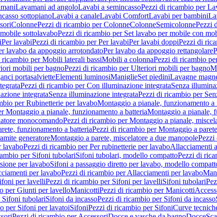
amani
Lavamani ad angolo
Lavabi a semincasso
Pezzi di ricambio per La
ncasso sottopiano
Lavabi a canale
Lavabi Comfort
Lavabi per bambini
La
sori
Colonne
Pezzi di ricambio per Colonne
Colonne
Semicolonne
Pezzi 
 mobile sottolavabo
Pezzi di ricambio per Set lavabo per mobile con mob
i
Per lavabi
Pezzi di ricambio per Per lavabi
Per lavabi doppi
Pezzi di ric
er lavabo da appoggio arrotondato
Per lavabo da appoggio rettangolare
P
 ricambio per Mobili laterali bassi
Mobili a colonna
Pezzi di ricambio pe
riori mobili per bagno
Pezzi di ricambio per Ulteriori mobili per bagno
Me
ganci portasalviette
Elementi luminosi
Maniglie
Set piedini
Lavagne magne
tegrata
Pezzi di ricambio per Con illuminazione integrata
Senza illumina
azione integrata
Senza illuminazione integrata
Pezzi di ricambio per Sen
mbio per Rubinetterie per lavabo
Montaggio a pianale, funzionamento a 
er Montaggio a pianale, funzionamento a batteria
Montaggio a pianale, 
elatore monocomando
Pezzi di ricambio per Montaggio a pianale, misc
rete, funzionamento a batteria
Pezzi di ricambio per Montaggio a parete
ramite generatore
Montaggio a parete, miscelatore a due manopole
Pezzi 
r lavabo
Pezzi di ricambio per Per rubinetterie per lavabo
Allacciamenti a
cambio per Sifoni tubolari
Sifoni tubolari, modello compatto
Pezzi di ric
sione per lavabo
Sifoni a passaggio diretto per lavabo, modello compatt
cciamenti per lavabo
Pezzi di ricambio per Allacciamenti per lavabo
Mani
ifoni per lavelli
Pezzi di ricambio per Sifoni per lavelli
Sifoni tubolari
Pez
o per Giunti per lavello
Manicotti
Pezzi di ricambio per Manicotti
Access
 Sifoni tubolari
Sifoni da incasso
Pezzi di ricambio per Sifoni da incasso
o per Sifoni per lavatoi
Sifoni
Pezzi di ricambio per Sifoni
Curve tecnich
sori
Pezzi di ricambio per Accessori
Docce e vasche da bagno
Docce
Sca