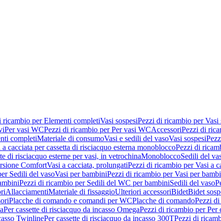
i ricambio per Elementi completi
Vasi sospesi
Pezzi di ricambio per Vasi
vi
Per vasi WC
Pezzi di ricambio per Per vasi WC
Accessori
Pezzi di ric
nti completi
Materiale di consumo
Vasi e sedili del vaso
Vasi sospesi
Pezz
 a cacciata per cassetta di risciacquo esterna monoblocco
Pezzi di ricamb
te di risciacquo esterne per vasi, in vetrochina
Monoblocco
Sedili del va
ersione Comfort
Vasi a cacciata, prolungati
Pezzi di ricambio per Vasi a c
er Sedili del vaso
Vasi per bambini
Pezzi di ricambio per Vasi per bambi
ambini
Pezzi di ricambio per Sedili del WC per bambini
Sedili del vaso
P
ri
Allacciamenti
Materiale di fissaggio
Ulteriori accessori
Bidet
Bidet sosp
ori
Placche di comando e comandi per WC
Placche di comando
Pezzi di
ma
Per cassette di risciacquo da incasso Omega
Pezzi di ricambio per Per
ncasso Twinline
Per cassette di risciacquo da incasso 300T
Pezzi di ricamb