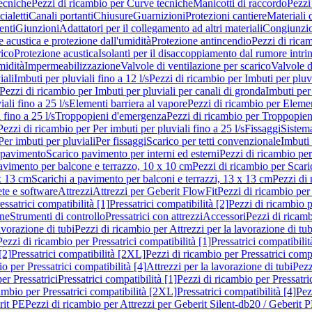
ecniche
Pezzi di ricambio per Curve tecniche
Manicotti di raccordo
Pezzi
ialetti
Canali portanti
Chiusure
Guarnizioni
Protezioni cantiere
Materiali
nti
Giunzioni
Adattatori per il collegamento ad altri materiali
Congiunzio
 acustica e protezione dall'umidità
Protezione antincendio
Pezzi di rica
rico
Protezione acustica
Isolanti per il disaccoppiamento dal rumore intri
midità
Impermeabilizzazione
Valvole di ventilazione per scarico
Valvole d
iali
Imbuti per pluviali fino a 12 l/s
Pezzi di ricambio per Imbuti per pluvi
Pezzi di ricambio per Imbuti per pluviali per canali di gronda
Imbuti per 
ali fino a 25 l/s
Elementi barriera al vapore
Pezzi di ricambio per Elemen
 fino a 25 l/s
Troppopieni d'emergenza
Pezzi di ricambio per Troppopie
Pezzi di ricambio per Per imbuti per pluviali fino a 25 l/s
Fissaggi
Sistem
Per imbuti per pluviali
Per fissaggi
Scarico per tetti convenzionale
Imbuti 
 pavimento
Scarico pavimento per interni ed esterni
Pezzi di ricambio per
pavimento per balcone e terrazzo, 10 x 10 cm
Pezzi di ricambio per Scari
x 13 cm
Scarichi a pavimento per balconi e terrazzi, 13 x 13 cm
Pezzi di 
ete e software
Attrezzi
Attrezzi per Geberit FlowFit
Pezzi di ricambio per
ssatrici compatibilità [1]
Pressatrici compatibilità [2]
Pezzi di ricambio p
one
Strumenti di controllo
Pressatrici con attrezzi
Accessori
Pezzi di ricam
avorazione di tubi
Pezzi di ricambio per Attrezzi per la lavorazione di tub
Pezzi di ricambio per Pressatrici compatibilità [1]
Pressatrici compatibilit
[2]
Pressatrici compatibilità [2XL]
Pezzi di ricambio per Pressatrici comp
o per Pressatrici compatibilità [4]
Attrezzi per la lavorazione di tubi
Pezz
er Pressatrici
Pressatrici compatibilità [1]
Pezzi di ricambio per Pressatric
ambio per Pressatrici compatibilità [2XL]
Pressatrici compatibilità [4]
Pez
rit PE
Pezzi di ricambio per Attrezzi per Geberit Silent-db20 / Geberit 