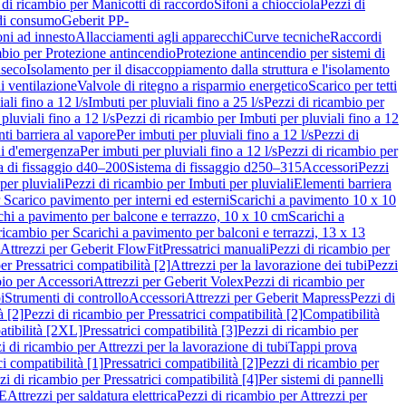
 di ricambio per Manicotti di raccordo
Sifoni a chiocciola
Pezzi di
 di consumo
Geberit PP-
ni ad innesto
Allacciamenti agli apparecchi
Curve tecniche
Raccordi
mbio per Protezione antincendio
Protezione antincendio per sistemi di
nseco
Isolamento per il disaccoppiamento dalla struttura e l'isolamento
i ventilazione
Valvole di ritegno a risparmio energetico
Scarico per tetti
ali fino a 12 l/s
Imbuti per pluviali fino a 25 l/s
Pezzi di ricambio per
pluviali fino a 12 l/s
Pezzi di ricambio per Imbuti per pluviali fino a 12
ti barriera al vapore
Per imbuti per pluviali fino a 12 l/s
Pezzi di
ni d'emergenza
Per imbuti per pluviali fino a 12 l/s
Pezzi di ricambio per
a di fissaggio d40–200
Sistema di fissaggio d250–315
Accessori
Pezzi
per pluviali
Pezzi di ricambio per Imbuti per pluviali
Elementi barriera
 Scarico pavimento per interni ed esterni
Scarichi a pavimento 10 x 10
chi a pavimento per balcone e terrazzo, 10 x 10 cm
Scarichi a
ricambio per Scarichi a pavimento per balconi e terrazzi, 13 x 13
 Attrezzi per Geberit FlowFit
Pressatrici manuali
Pezzi di ricambio per
er Pressatrici compatibilità [2]
Attrezzi per la lavorazione dei tubi
Pezzi
bio per Accessori
Attrezzi per Geberit Volex
Pezzi di ricambio per
i
Strumenti di controllo
Accessori
Attrezzi per Geberit Mapress
Pezzi di
à [2]
Pezzi di ricambio per Pressatrici compatibilità [2]
Compatibilità
atibilità [2XL]
Pressatrici compatibilità [3]
Pezzi di ricambio per
i di ricambio per Attrezzi per la lavorazione di tubi
Tappi prova
i compatibilità [1]
Pressatrici compatibilità [2]
Pezzi di ricambio per
zi di ricambio per Pressatrici compatibilità [4]
Per sistemi di pannelli
PE
Attrezzi per saldatura elettrica
Pezzi di ricambio per Attrezzi per