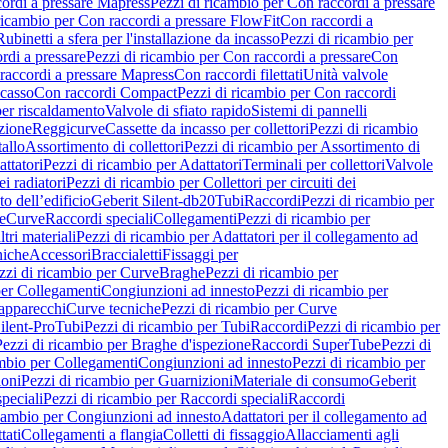
ordi a pressare Mapress
Pezzi di ricambio per Con raccordi a pressare
ricambio per Con raccordi a pressare FlowFit
Con raccordi a
Rubinetti a sfera per l'installazione da incasso
Pezzi di ricambio per
rdi a pressare
Pezzi di ricambio per Con raccordi a pressare
Con
raccordi a pressare Mapress
Con raccordi filettati
Unità valvole
ncasso
Con raccordi Compact
Pezzi di ricambio per Con raccordi
per riscaldamento
Valvole di sfiato rapido
Sistemi di pannelli
azione
Reggicurve
Cassette da incasso per collettori
Pezzi di ricambio
tallo
Assortimento di collettori
Pezzi di ricambio per Assortimento di
ttatori
Pezzi di ricambio per Adattatori
Terminali per collettori
Valvole
ei radiatori
Pezzi di ricambio per Collettori per circuiti dei
o dell’edificio
Geberit Silent-db20
Tubi
Raccordi
Pezzi di ricambio per
e
Curve
Raccordi speciali
Collegamenti
Pezzi di ricambio per
tri materiali
Pezzi di ricambio per Adattatori per il collegamento ad
niche
Accessori
Braccialetti
Fissaggi per
zzi di ricambio per Curve
Braghe
Pezzi di ricambio per
per Collegamenti
Congiunzioni ad innesto
Pezzi di ricambio per
 apparecchi
Curve tecniche
Pezzi di ricambio per Curve
ilent-Pro
Tubi
Pezzi di ricambio per Tubi
Raccordi
Pezzi di ricambio per
Pezzi di ricambio per Braghe d'ispezione
Raccordi SuperTube
Pezzi di
ambio per Collegamenti
Congiunzioni ad innesto
Pezzi di ricambio per
ioni
Pezzi di ricambio per Guarnizioni
Materiale di consumo
Geberit
peciali
Pezzi di ricambio per Raccordi speciali
Raccordi
icambio per Congiunzioni ad innesto
Adattatori per il collegamento ad
tati
Collegamenti a flangia
Colletti di fissaggio
Allacciamenti agli