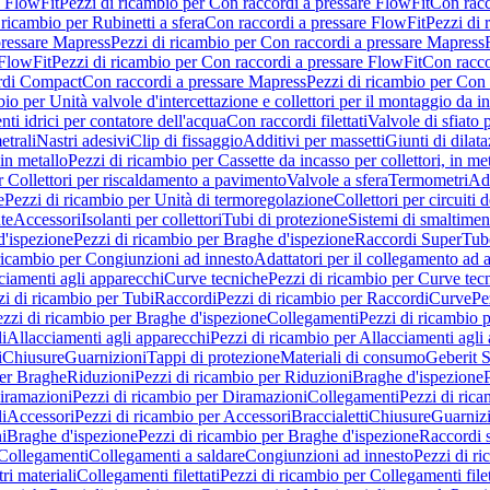
e FlowFit
Pezzi di ricambio per Con raccordi a pressare FlowFit
Con racc
 ricambio per Rubinetti a sfera
Con raccordi a pressare FlowFit
Pezzi di 
pressare Mapress
Pezzi di ricambio per Con raccordi a pressare Mapress
 FlowFit
Pezzi di ricambio per Con raccordi a pressare FlowFit
Con racco
ordi Compact
Con raccordi a pressare Mapress
Pezzi di ricambio per Con 
io per Unità valvole d'intercettazione e collettori per il montaggio da i
ti idrici per contatore dell'acqua
Con raccordi filettati
Valvole di sfiato 
etrali
Nastri adesivi
Clip di fissaggio
Additivi per massetti
Giunti di dilat
 in metallo
Pezzi di ricambio per Cassette da incasso per collettori, in me
r Collettori per riscaldamento a pavimento
Valvole a sfera
Termometri
Ada
e
Pezzi di ricambio per Unità di termoregolazione
Collettori per circuiti d
te
Accessori
Isolanti per collettori
Tubi di protezione
Sistemi di smaltiment
d'ispezione
Pezzi di ricambio per Braghe d'ispezione
Raccordi SuperTub
ricambio per Congiunzioni ad innesto
Adattatori per il collegamento ad al
ciamenti agli apparecchi
Curve tecniche
Pezzi di ricambio per Curve tec
zi di ricambio per Tubi
Raccordi
Pezzi di ricambio per Raccordi
Curve
Pe
zzi di ricambio per Braghe d'ispezione
Collegamenti
Pezzi di ricambio 
li
Allacciamenti agli apparecchi
Pezzi di ricambio per Allacciamenti agli
i
Chiusure
Guarnizioni
Tappi di protezione
Materiali di consumo
Geberit S
per Braghe
Riduzioni
Pezzi di ricambio per Riduzioni
Braghe d'ispezione
iramazioni
Pezzi di ricambio per Diramazioni
Collegamenti
Pezzi di ric
li
Accessori
Pezzi di ricambio per Accessori
Braccialetti
Chiusure
Guarniz
i
Braghe d'ispezione
Pezzi di ricambio per Braghe d'ispezione
Raccordi s
 Collegamenti
Collegamenti a saldare
Congiunzioni ad innesto
Pezzi di r
ri materiali
Collegamenti filettati
Pezzi di ricambio per Collegamenti filet