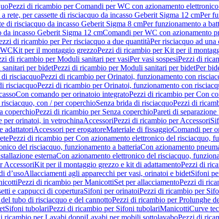
quo
Pezzi di ricambio per Comandi per WC con azionamento elettronico 
a rete, per cassette di risciacquo da incasso Geberit Sigma 12 cm
Per fu
tte di risciacquo da incasso Geberit Sigma 8 cm
Per funzionamento a batt
quo da incasso Geberit Sigma 12 cm
Comandi per WC con azionamento pne
ezzi di ricambio per Per risciacquo a due quantità
Per risciacquo ad una 
r WC
Kit per il montaggio grezzo
Pezzi di ricambio per Kit per il montag
zi di ricambio per Moduli sanitari per vasi
Per vasi sospesi
Pezzi di rica
sanitari per bidet
Pezzi di ricambio per Moduli sanitari per bidet
Per bid
di risciacquo
Pezzi di ricambio per Orinatoi, funzionamento con risciac
i risciacquo
Pezzi di ricambio per Orinatoi, funzionamento con risciacq
ncasso
Con comando per orinatoio integrato
Pezzi di ricambio per Con co
risciacquo, con / per coperchio
Senza brida di risciacquo
Pezzi di ricam
a coperchio
Pezzi di ricambio per Senza coperchio
Pareti di separazione 
e per orinatoi, in vetrochina
Accessori
Pezzi di ricambio per Accessori
Si
e adattatori
Accessori per erogatore
Materiale di fissaggio
Comandi per or
ete
Pezzi di ricambio per Con azionamento elettronico del risciacquo, f
onico del risciacquo, funzionamento a batteria
Con azionamento pneumat
stallazione esterna
Con azionamento elettronico del risciacquo, funziona
r Accessori
Kit per il montaggio grezzo e kit di adattamento
Pezzi di ric
i d’uso
Allacciamenti agli apparecchi per vasi, orinatoi e bidet
Sifoni pe
icotti
Pezzi di ricambio per Manicotti
Set per allacciamento
Pezzi di ric
etti e cappucci di copertura
Sifoni per orinatoi
Pezzi di ricambio per Sifo
del tubo di risciacquo e del cannotto
Pezzi di ricambio per Prolunghe de
et
Sifoni tubolari
Pezzi di ricambio per Sifoni tubolari
Manicotti
Curve te
di ricambio per Lavabi doppi
Lavabi per mobili sottolavabo
Pezzi di rica