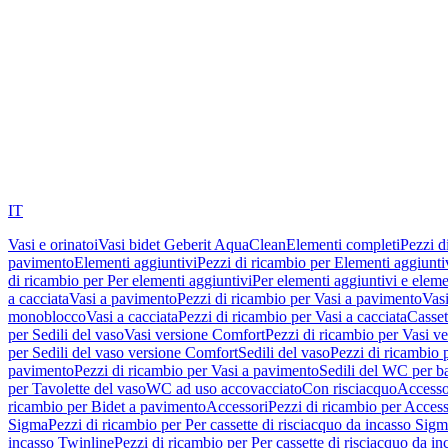
IT
Vasi e orinatoi
Vasi bidet Geberit AquaClean
Elementi completi
Pezzi d
pavimento
Elementi aggiuntivi
Pezzi di ricambio per Elementi aggiunti
di ricambio per Per elementi aggiuntivi
Per elementi aggiuntivi e eleme
a cacciata
Vasi a pavimento
Pezzi di ricambio per Vasi a pavimento
Vasi
monoblocco
Vasi a cacciata
Pezzi di ricambio per Vasi a cacciata
Casset
per Sedili del vaso
Vasi versione Comfort
Pezzi di ricambio per Vasi v
per Sedili del vaso versione Comfort
Sedili del vaso
Pezzi di ricambio p
pavimento
Pezzi di ricambio per Vasi a pavimento
Sedili del WC per b
per Tavolette del vaso
WC ad uso accovacciato
Con risciacquo
Accesso
ricambio per Bidet a pavimento
Accessori
Pezzi di ricambio per Access
Sigma
Pezzi di ricambio per Per cassette di risciacquo da incasso Sig
incasso Twinline
Pezzi di ricambio per Per cassette di risciacquo da i