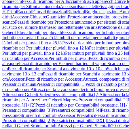
apparecchi
Pezzi di ricambio per Allacciamenti agli apparecchi
Curve t
ricambio per Sifoni a chiocciola
Accessori
Braccialetti
Fissaggi per bracc
HT
Tubi
Raccordi
Curve
Diramazioni
Riduzioni
Braghe d'ispezione
Aume
diritti
Accessori
Chiusure
Guarnizioni
Protezione antincendio, protezione
scarico
Pezzi di ricambio per Protezione antincendio per sistemi di sca
acustico del rumore trasmesso indirettamente via aria
Protezione dall'u
Geberit Pluvia
Imbuti per pluviali
Pezzi di ricambio per Imbuti per pluv
Imbuti per pluviali fino a 25 l/s
Imbuti per pluviali per canali di gronda
l/s
Imbuti per pluviali fino a 25 l/s
Pezzi di ricambio per Imbuti per pluvi
ricambio per Per imbuti per pluviali fino a 12 l/s
Per imbuti per pluviali
Per imbuti per pluviali fino a 12 l/s
Per imbuti per pluviali fino a 25 l/s
di ricambio per Accessori
Per imbuti per pluviali
Pezzi di ricambio per 
al vapore
Pezzi di ricambio per Elementi barriera al vapore
Scarico per
cm
Pezzi di ricambio per Scarichi a pavimento 10 x 10 cm
Scarichi a 
pavimento 13 x 13 cm
Pezzi di ricambio per Scarichi a pavimento 13 
cm
Accessori
Pezzi di ricambio per Accessori
Attrezzi, componenti di r
Pressatrici manuali
Pressatrici compatibilità [1]
Pezzi di ricambio per Pre
di ricambio per Attrezzi per la lavorazione dei tubi
Tappi prova pressi
Attrezzi per Geberit Volex
Pressatrici compatibilità [2]
Attrezzi per la l
ricambio per Attrezzi per Geberit Mapress
Pressatrici compatibilità [1]
pressatrici [1] / [2]
Pezzi di ricambio per Compatibilità pressatrici [1] / 
Pressatrici compatibilità [3]
Pressatrici compatibilità [4]
Pezzi di ricambi
pressione
Strumenti di controllo
Accessori
Pressatrici
Pezzi di ricambio p
Pressatrici compatibilità [2]
Pressatrici compatibilità [2XL]
Pezzi di ric
radianti Geberit
Srotolatori tubi
Attrezzi per Geberit Silent-db20 / Gebe