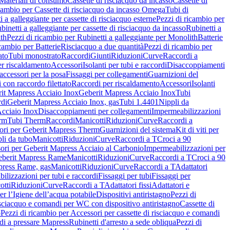
Materiali di consumo
Cassette di risciacquo da incasso
Cassette di
icambio per Cassette di risciacquo da incasso Omega
Tubi di
i a galleggiante per cassette di risciacquo esterne
Pezzi di ricambio per
binetti a galleggiante per cassette di risciacquo da incasso
Rubinetti a
ith
Pezzi di ricambio per Rubinetti a galleggiante per Monolith
Batterie
icambio per Batterie
Risciacquo a due quantità
Pezzi di ricambio per
ato
Tubi monostrato
Raccordi
Giunti
Riduzioni
Curve
Raccordi a
r riscaldamento
Accessori
Isolanti per tubi e raccordi
Disaccoppiamenti
accessori per la posa
Fissaggi per collegamenti
Guarnizioni del
i con raccordo filettato
Raccordi per riscaldamento
Accessori
Isolanti
it Mapress Acciaio Inox
Geberit Mapress Acciaio Inox
Tubi
di
Geberit Mapress Acciaio Inox, gas
Tubi 1.4401
Nippli da
Acciaio Inox
Disaccoppiamenti per collegamenti
Impermeabilizzazioni
rm
Tubi Therm
Raccordi
Manicotti
Riduzioni
Curve
Raccordi a
ori per Geberit Mapress Therm
Guarnizioni del sistema
Kit di viti per
li da tubo
Manicotti
Riduzioni
Curve
Raccordi a T
Croci a 90
ori per Geberit Mapress Acciaio al Carbonio
Impermeabilizzazioni per
berit Mapress Rame
Manicotti
Riduzioni
Curve
Raccordi a T
Croci a 90
press Rame, gas
Manicotti
Riduzioni
Curve
Raccordi a T
Adattatori
ilizzazioni per tubi e raccordi
Fissaggi per tubi
Fissaggi per
otti
Riduzioni
Curve
Raccordi a T
Adattatori fissi
Adattatori e
er l’Igiene dell’acqua potabile
Dispositivi antiristagno
Pezzi di
isciacquo e comandi per WC con dispositivo antiristagno
Cassette di
o
Pezzi di ricambio per Accessori per cassette di risciacquo e comandi
di a pressare Mapress
Rubinetti d'arresto a sede obliqua
Pezzi di