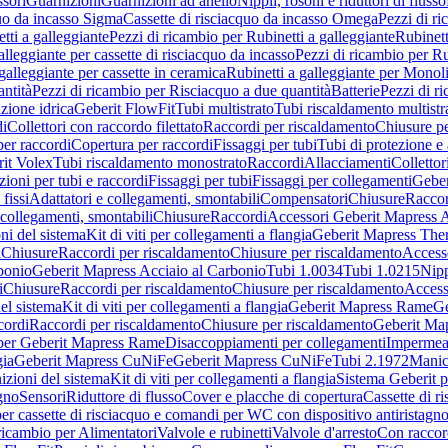
sori
Guarnizioni
Guarnizioni ad anello
Nippli, rosoni e riduttori di flusso
quo da incasso Sigma
Cassette di risciacquo da incasso Omega
Pezzi di r
tti a galleggiante
Pezzi di ricambio per Rubinetti a galleggiante
Rubinett
alleggiante per cassette di risciacquo da incasso
Pezzi di ricambio per Ru
galleggiante per cassette in ceramica
Rubinetti a galleggiante per Monol
ntità
Pezzi di ricambio per Risciacquo a due quantità
Batterie
Pezzi di r
ione idrica
Geberit FlowFit
Tubi multistrato
Tubi riscaldamento multistr
i
Collettori con raccordo filettato
Raccordi per riscaldamento
Chiusure pe
per raccordi
Copertura per raccordi
Fissaggi per tubi
Tubi di protezione e 
it Volex
Tubi riscaldamento monostrato
Raccordi
Allacciamenti
Collettor
ioni per tubi e raccordi
Fissaggi per tubi
Fissaggi per collegamenti
Geber
 fissi
Adattatori e collegamenti, smontabili
Compensatori
Chiusure
Raccor
 collegamenti, smontabili
Chiusure
Raccordi
Accessori Geberit Mapress 
ni del sistema
Kit di viti per collegamenti a flangia
Geberit Mapress The
i
Chiusure
Raccordi per riscaldamento
Chiusure per riscaldamento
Access
bonio
Geberit Mapress Acciaio al Carbonio
Tubi 1.0034
Tubi 1.0215
Nipp
i
Chiusure
Raccordi per riscaldamento
Chiusure per riscaldamento
Access
el sistema
Kit di viti per collegamenti a flangia
Geberit Mapress Rame
Ge
cordi
Raccordi per riscaldamento
Chiusure per riscaldamento
Geberit Ma
per Geberit Mapress Rame
Disaccoppiamenti per collegamenti
Impermeab
gia
Geberit Mapress CuNiFe
Geberit Mapress CuNiFe
Tubi 2.1972
Manic
izioni del sistema
Kit di viti per collegamenti a flangia
Sistema Geberit p
agno
Sensori
Riduttore di flusso
Cover e placche di copertura
Cassette di r
er cassette di risciacquo e comandi per WC con dispositivo antiristagn
ricambio per Alimentatori
Valvole e rubinetti
Valvole d'arresto
Con raccor