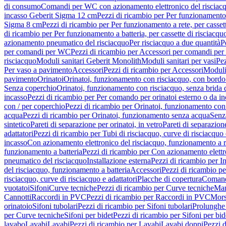
di consumo
Comandi per WC con azionamento elettronico del risciac
incasso Geberit Sigma 12 cm
Pezzi di ricambio per Per funzionamento 
Sigma 8 cm
Pezzi di ricambio per Per funzionamento a rete, per casse
di ricambio per Per funzionamento a batteria, per cassette di risciac
azionamento pneumatico del risciacquo
Per risciacquo a due quantità
P
per comandi per WC
Pezzi di ricambio per Accessori per comandi pe
risciacquo
Moduli sanitari Geberit Monolith
Moduli sanitari per vasi
Pez
Per vaso a pavimento
Accessori
Pezzi di ricambio per Accessori
Moduli 
pavimento
Orinatoi
Orinatoi, funzionamento con risciacquo, con bordo 
Senza coperchio
Orinatoi, funzionamento con risciacquo, senza brida d
incasso
Pezzi di ricambio per Per comando per orinatoi esterno o da i
con / per coperchio
Pezzi di ricambio per Orinatoi, funzionamento con 
acqua
Pezzi di ricambio per Orinatoi, funzionamento senza acqua
Senz
sintetico
Pareti di separazione per orinatoi, in vetro
Pareti di separazion
adattatori
Pezzi di ricambio per Tubi di risciacquo, curve di risciacquo 
incasso
Con azionamento elettronico del risciacquo, funzionamento a r
funzionamento a batteria
Pezzi di ricambio per Con azionamento elettr
pneumatico del risciacquo
Installazione esterna
Pezzi di ricambio per In
del risciacquo, funzionamento a batteria
Accessori
Pezzi di ricambio pe
risciacquo, curve di risciacquo e adattatori
Placche di copertura
Comand
vuotatoi
Sifoni
Curve tecniche
Pezzi di ricambio per Curve tecniche
Man
Cannotti
Raccordi in PVC
Pezzi di ricambio per Raccordi in PVC
Mors
orinatoio
Sifoni tubolari
Pezzi di ricambio per Sifoni tubolari
Prolunghe 
per Curve tecniche
Sifoni per bidet
Pezzi di ricambio per Sifoni per bid
lavabo
Lavabi
Lavabi
Pezzi di ricambio per Lavabi
Lavabi doppi
Pezzi 