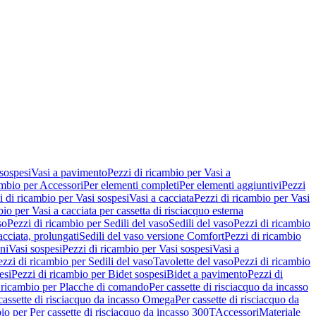
 sospesi
Vasi a pavimento
Pezzi di ricambio per Vasi a
ambio per Accessori
Per elementi completi
Per elementi aggiuntivi
Pezzi
i di ricambio per Vasi sospesi
Vasi a cacciata
Pezzi di ricambio per Vasi
io per Vasi a cacciata per cassetta di risciacquo esterna
so
Pezzi di ricambio per Sedili del vaso
Sedili del vaso
Pezzi di ricambio
acciata, prolungati
Sedili del vaso versione Comfort
Pezzi di ricambio
ni
Vasi sospesi
Pezzi di ricambio per Vasi sospesi
Vasi a
ezzi di ricambio per Sedili del vaso
Tavolette del vaso
Pezzi di ricambio
esi
Pezzi di ricambio per Bidet sospesi
Bidet a pavimento
Pezzi di
 ricambio per Placche di comando
Per cassette di risciacquo da incasso
 cassette di risciacquo da incasso Omega
Per cassette di risciacquo da
io per Per cassette di risciacquo da incasso 300T
Accessori
Materiale