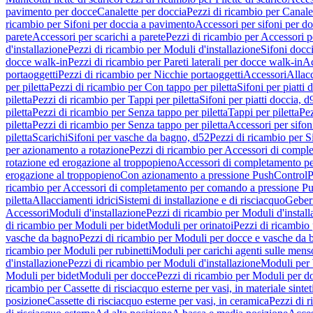
pavimento per docce
Canalette per doccia
Pezzi di ricambio per Canale
ricambio per Sifoni per doccia a pavimento
Accessori per sifoni per d
parete
Accessori per scarichi a parete
Pezzi di ricambio per Accessori pe
d'installazione
Pezzi di ricambio per Moduli d'installazione
Sifoni docci
docce walk-in
Pezzi di ricambio per Pareti laterali per docce walk-in
Ac
portaoggetti
Pezzi di ricambio per Nicchie portaoggetti
Accessori
Allac
per piletta
Pezzi di ricambio per Con tappo per piletta
Sifoni per piatti 
piletta
Pezzi di ricambio per Tappi per piletta
Sifoni per piatti doccia, d
piletta
Pezzi di ricambio per Senza tappo per piletta
Tappi per piletta
Pez
piletta
Pezzi di ricambio per Senza tappo per piletta
Accessori per sifoni
piletta
Scarichi
Sifoni per vasche da bagno, d52
Pezzi di ricambio per S
per azionamento a rotazione
Pezzi di ricambio per Accessori di compl
rotazione ed erogazione al troppopieno
Accessori di completamento pe
erogazione al troppopieno
Con azionamento a pressione PushControl
P
ricambio per Accessori di completamento per comando a pressione P
piletta
Allacciamenti idrici
Sistemi di installazione e di risciacquo
Geber
Accessori
Moduli d'installazione
Pezzi di ricambio per Moduli d'install
di ricambio per Moduli per bidet
Moduli per orinatoi
Pezzi di ricambio 
vasche da bagno
Pezzi di ricambio per Moduli per docce e vasche da
ricambio per Moduli per rubinetti
Moduli per carichi agenti sulle mens
d'installazione
Pezzi di ricambio per Moduli d'installazione
Moduli pe
Moduli per bidet
Moduli per docce
Pezzi di ricambio per Moduli per d
ricambio per Cassette di risciacquo esterne per vasi, in materiale sintet
posizione
Cassette di risciacquo esterne per vasi, in ceramica
Pezzi di r