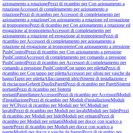
azionamento a rotazione
Pezzi di ricambio per Con azionamento a
rotazione
Accessori di completamento per azionamento a
rotazione
Pezzi di ricambio per Accessori di completamento per
azionamento a rotazione
Con azionamento a rotazione ed erogazione
al troppopieno
Pezzi di ricambio per Con azionamento a rotazione ed
erogazione al troppopieno
Accessori di completamento per
azionamento a rotazione ed erogazione al troppopieno
Pezzi di
ricambio per Accessori di completamento per azionamento a
rotazione ed erogazione al troppopieno
Con azionamento a pressione
PushControl
Pezzi di ricambio per Con azionamento a pressione
PushControl
Accessori di completamento per comando a pressione
PushControl
Pezzi di ricambio per Accessori di completamento per
comando a pressione PushControl
Con tappo per piletta
Pezzi di
ricambio per Con tappo per piletta
Accessori per sifoni per vasche da
bagno
Tappi per piletta
Allacciamenti idrici
Sistemi di installazione e
di risciacquo
Geberit Duofix
Pareti
Pezzi di ricambio per Pareti
Sistemi
portanti
Pezzi di ricambio per Sistemi
portanti
Pannellature
Accessori
Pezzi di ricambio per Accessori
Moduli
d'installazione
Pezzi di ricambio per Moduli d'installazione
Moduli
per WC
Pezzi di ricambio per Moduli per WC
Moduli per
lavabi
Pezzi di ricambio per Moduli per lavabi
Moduli per bidet
Pezzi
di ricambio per Moduli per bidet
Moduli per orinatoi
Pezzi di
ricambio per Moduli per orinatoi
Moduli per docce con scarico a
parete
Pezzi di ricambio per Moduli per docce con scarico a
parete
Moduli per docce e vasche da bagno
Pezzi di ricambio per