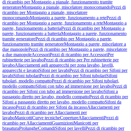
di ricambio per Montaggio a pianale, funzionamento tramite
generatore
Montaggio a pianale, miscelatore monocomando
Pezzi di
ricambio per Montaggio a pianale, miscelatore
monocomando
Montaggio a parete, funzionamento a rete
Pezzi di
ricambio per Montaggio a parete, funzionamento a rete
Montaggio a
parete, funzionamento a batteria
Pezzi di ricambio per Montaggio a
parete, funzionamento a batteria
Montaggio a parete, funzionamento
tramite generatore
Pezzi di ricambio per Montaggio a parete,
funzionamento tramite generatore
Montaggio a parete, miscelatore a
due manopole
Pezzi di ricambio per Montaggio a parete, miscelatore
a due manopole
Accessori
Pezzi di ricambio per Accessori
Per
rubinetterie per lavabo
Pezzi di ricambio per Per rubinetterie per
lavabo
Allacciamenti agli apparecchi per zona lavabo, lavelli,
apparecchi e lavatoi
Sifoni per lavabi
Pezzi di ricambio per Sifoni per
lavabi
Sifoni tubolari
Pezzi di ricambio per Sifoni tubolari
Sifoni
tubolari, modello compatto
Pezzi di ricambio per Sifoni tubolari,
modello compatto
Sifoni con tubo ad immersione per lavabo
Pezzi di
ricambio per Sifoni con tubo ad immersione per lavabo
Sifoni a
passaggio diretto per lavabo, modello compatto
Pezzi di ricambio per
Sifoni a passaggio diretto per lavabo, modello compatto
Sifoni da
incasso
Pezzi di ricambio per Sifoni da incasso
Allacciamenti per
lavabo
Pezzi di ricambio per Allacciamenti per
lavabo
Manicotti
Curve tecniche
Coperture
Allacciamenti
Pezzi di
ricambio per Allacciamenti
Guarnizioni
Manicotti per
brasatura
Prolunghe
Comandi
Sifoni per lavelli
Pezzi di ricambio per