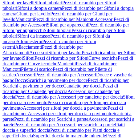
Sifoni per lavelli
Sifoni tubolari
Pezzi di ricambio per Sifoni
tubolari
Sifoni a doppia camera
Pezzi di ricambio per Sifoni a doppia
camera
Giunti per lavello
Pezzi di ricambio per Giunti per
lavello
Manicotti
Pezzi di ricambio per Manicotti
Accessori
Pezzi di
ricambio per Accessori
Sifoni per apparecchi
Pezzi di ricambio per
Sifoni per apparecchi
Sifoni tubolari
Pezzi di ricambio per Sifoni
tubolari
Sifoni da incasso
Pezzi di ricambio per Sifoni da
incasso
Sifoni esterni
Pezzi di ricambio per Sifoni
esterni
Allacciamenti
Pezzi di ricambio per
Allacciamenti
Accessori
Sifoni per lavatoi
Pezzi di ricambio per Sifoni
per lavatoi
Sifoni
Pezzi di ricambio per Sifoni
Curve tecniche
Pezzi di
ricambio per Curve tecniche
Manicotti
Pezzi di ricambio per
Manicotti
Pilette di scarico
Pezzi di ricambio per Pilette di
scarico
Accessori
Pezzi di ricambio per Accessori
Docce e vasche da
bagno
Docce
Scarichi a pavimento per docce
Pezzi di ricambio per
Scarichi a pavimento per docce
Canalette per doccia
Pezzi di
ricambio per Canalette per doccia
Accessori per canalette per
doccia
Pezzi di ricambio per Accessori per canalette per doccia
Sifoni
per doccia a pavimento
Pezzi di ricambio per Sifoni per doccia a
pavimento
Accessori per sifoni per doccia a pavimento
Pezzi di
ricambio per Accessori per sifoni per doccia a pavimento
Scarichi a
parete
Pezzi di ricambio per Scarichi a parete
Accessori per scarichi a
parete
Pezzi di ricambio per Accessori per scarichi a parete
Piatti
doccia e superfici doccia
Pezzi di ricambio per Piatti doccia e
superfici doccia
Superfici doccia in materiale minerale
Pezzi di