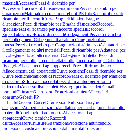
materiali
Accessori
Pezzi di ricambio per
Accessori
Braccialetti
Chiusure
Guarnizioni
Pezzi di ricambio per
Guarnizioni
Materiale di consumo
Geberit PE
Tubi
Raccordi
Pezzi di
ricambio per Raccordi
Curve
Braghe
Riduzioni
Braghe
d'ispezione
Pezzi di ricambio per Braghe d'ispezione
Raccordi
speciali
Pezzi di ricambio per Raccordi speciali
Raccordi
SuperTube
Curve
Raccordi speciali
Collegamenti
Pezzi di ricambio
per Collegamenti
Collegamenti a saldare
Congiunzioni ad
innesto
Pezzi di ricambio per Congiunzioni ad innesto
Adattatori per
il collegamento ad altri materiali
Pezzi di ricambio per Adattatori per
il collegamento ad altri materiali
Collegamenti filettati
Pezzi di
ricambio per Collegamenti filettati
Collegamenti a flangia
Colletti di
fissaggio
Allacciamenti agli apparecchi
Pezzi di ricambio per
Allacciamenti agli apparecchi
Curve tecniche
Pezzi di ricambio per
Curve tecniche
Manicotti di raccordo
Pezzi di ricambio per Manicotti
di raccordo
Sifoni a chiocciola
Pezzi di ricambio per Sifoni a
chiocciola
Accessori
Braccialetti
Fissaggi per braccialetti
Canali
portanti
Chiusure
Guarnizioni
Protezioni cantiere
Materiali di
consumo
Geberit PP-
HT
Tubi
Raccordi
Curve
Diramazioni
Riduzioni
Braghe
d'ispezione
Aumenti
Giunzioni
Adattatori per il collegamento ad altri
materiali
Congiunzioni ad innesto
Allacciamenti agli
apparecchi
Curve tecniche
Raccordi
diritti
Accessori
Chiusure
Guarnizioni
Protezione antincendio,
protezione acustica e protezione dall'umidità
Protezione