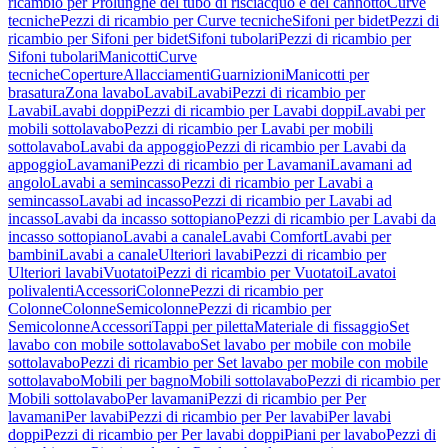
ricambio per Prolunghe del tubo di risciacquo e del cannotto
Curve
tecniche
Pezzi di ricambio per Curve tecniche
Sifoni per bidet
Pezzi di
ricambio per Sifoni per bidet
Sifoni tubolari
Pezzi di ricambio per
Sifoni tubolari
Manicotti
Curve
tecniche
Coperture
Allacciamenti
Guarnizioni
Manicotti per
brasatura
Zona lavabo
Lavabi
Lavabi
Pezzi di ricambio per
Lavabi
Lavabi doppi
Pezzi di ricambio per Lavabi doppi
Lavabi per
mobili sottolavabo
Pezzi di ricambio per Lavabi per mobili
sottolavabo
Lavabi da appoggio
Pezzi di ricambio per Lavabi da
appoggio
Lavamani
Pezzi di ricambio per Lavamani
Lavamani ad
angolo
Lavabi a semincasso
Pezzi di ricambio per Lavabi a
semincasso
Lavabi ad incasso
Pezzi di ricambio per Lavabi ad
incasso
Lavabi da incasso sottopiano
Pezzi di ricambio per Lavabi da
incasso sottopiano
Lavabi a canale
Lavabi Comfort
Lavabi per
bambini
Lavabi a canale
Ulteriori lavabi
Pezzi di ricambio per
Ulteriori lavabi
Vuotatoi
Pezzi di ricambio per Vuotatoi
Lavatoi
polivalenti
Accessori
Colonne
Pezzi di ricambio per
Colonne
Colonne
Semicolonne
Pezzi di ricambio per
Semicolonne
Accessori
Tappi per piletta
Materiale di fissaggio
Set
lavabo con mobile sottolavabo
Set lavabo per mobile con mobile
sottolavabo
Pezzi di ricambio per Set lavabo per mobile con mobile
sottolavabo
Mobili per bagno
Mobili sottolavabo
Pezzi di ricambio per
Mobili sottolavabo
Per lavamani
Pezzi di ricambio per Per
lavamani
Per lavabi
Pezzi di ricambio per Per lavabi
Per lavabi
doppi
Pezzi di ricambio per Per lavabi doppi
Piani per lavabo
Pezzi di