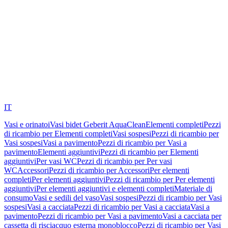
IT
Vasi e orinatoi
Vasi bidet Geberit AquaClean
Elementi completi
Pezzi
di ricambio per Elementi completi
Vasi sospesi
Pezzi di ricambio per
Vasi sospesi
Vasi a pavimento
Pezzi di ricambio per Vasi a
pavimento
Elementi aggiuntivi
Pezzi di ricambio per Elementi
aggiuntivi
Per vasi WC
Pezzi di ricambio per Per vasi
WC
Accessori
Pezzi di ricambio per Accessori
Per elementi
completi
Per elementi aggiuntivi
Pezzi di ricambio per Per elementi
aggiuntivi
Per elementi aggiuntivi e elementi completi
Materiale di
consumo
Vasi e sedili del vaso
Vasi sospesi
Pezzi di ricambio per Vasi
sospesi
Vasi a cacciata
Pezzi di ricambio per Vasi a cacciata
Vasi a
pavimento
Pezzi di ricambio per Vasi a pavimento
Vasi a cacciata per
cassetta di risciacquo esterna monoblocco
Pezzi di ricambio per Vasi