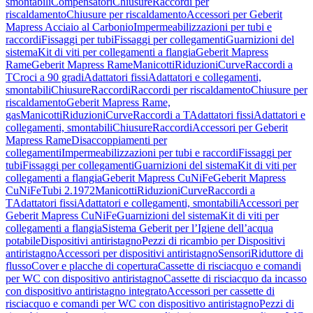
smontabili
Compensatori
Chiusure
Raccordi per
riscaldamento
Chiusure per riscaldamento
Accessori per Geberit
Mapress Acciaio al Carbonio
Impermeabilizzazioni per tubi e
raccordi
Fissaggi per tubi
Fissaggi per collegamenti
Guarnizioni del
sistema
Kit di viti per collegamenti a flangia
Geberit Mapress
Rame
Geberit Mapress Rame
Manicotti
Riduzioni
Curve
Raccordi a
T
Croci a 90 gradi
Adattatori fissi
Adattatori e collegamenti,
smontabili
Chiusure
Raccordi
Raccordi per riscaldamento
Chiusure per
riscaldamento
Geberit Mapress Rame,
gas
Manicotti
Riduzioni
Curve
Raccordi a T
Adattatori fissi
Adattatori e
collegamenti, smontabili
Chiusure
Raccordi
Accessori per Geberit
Mapress Rame
Disaccoppiamenti per
collegamenti
Impermeabilizzazioni per tubi e raccordi
Fissaggi per
tubi
Fissaggi per collegamenti
Guarnizioni del sistema
Kit di viti per
collegamenti a flangia
Geberit Mapress CuNiFe
Geberit Mapress
CuNiFe
Tubi 2.1972
Manicotti
Riduzioni
Curve
Raccordi a
T
Adattatori fissi
Adattatori e collegamenti, smontabili
Accessori per
Geberit Mapress CuNiFe
Guarnizioni del sistema
Kit di viti per
collegamenti a flangia
Sistema Geberit per l’Igiene dell’acqua
potabile
Dispositivi antiristagno
Pezzi di ricambio per Dispositivi
antiristagno
Accessori per dispositivi antiristagno
Sensori
Riduttore di
flusso
Cover e placche di copertura
Cassette di risciacquo e comandi
per WC con dispositivo antiristagno
Cassette di risciacquo da incasso
con dispositivo antiristagno integrato
Accessori per cassette di
risciacquo e comandi per WC con dispositivo antiristagno
Pezzi di