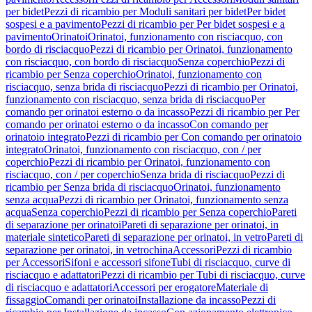
per bidet
Pezzi di ricambio per Moduli sanitari per bidet
Per bidet
sospesi e a pavimento
Pezzi di ricambio per Per bidet sospesi e a
pavimento
Orinatoi
Orinatoi, funzionamento con risciacquo, con
bordo di risciacquo
Pezzi di ricambio per Orinatoi, funzionamento
con risciacquo, con bordo di risciacquo
Senza coperchio
Pezzi di
ricambio per Senza coperchio
Orinatoi, funzionamento con
risciacquo, senza brida di risciacquo
Pezzi di ricambio per Orinatoi,
funzionamento con risciacquo, senza brida di risciacquo
Per
comando per orinatoi esterno o da incasso
Pezzi di ricambio per Per
comando per orinatoi esterno o da incasso
Con comando per
orinatoio integrato
Pezzi di ricambio per Con comando per orinatoio
integrato
Orinatoi, funzionamento con risciacquo, con / per
coperchio
Pezzi di ricambio per Orinatoi, funzionamento con
risciacquo, con / per coperchio
Senza brida di risciacquo
Pezzi di
ricambio per Senza brida di risciacquo
Orinatoi, funzionamento
senza acqua
Pezzi di ricambio per Orinatoi, funzionamento senza
acqua
Senza coperchio
Pezzi di ricambio per Senza coperchio
Pareti
di separazione per orinatoi
Pareti di separazione per orinatoi, in
materiale sintetico
Pareti di separazione per orinatoi, in vetro
Pareti di
separazione per orinatoi, in vetrochina
Accessori
Pezzi di ricambio
per Accessori
Sifoni e accessori sifone
Tubi di risciacquo, curve di
risciacquo e adattatori
Pezzi di ricambio per Tubi di risciacquo, curve
di risciacquo e adattatori
Accessori per erogatore
Materiale di
fissaggio
Comandi per orinatoi
Installazione da incasso
Pezzi di