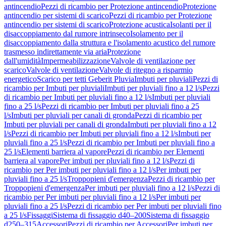
antincendio
Pezzi di ricambio per Protezione antincendio
Protezione
antincendio per sistemi di scarico
Pezzi di ricambio per Protezione
antincendio per sistemi di scarico
Protezione acustica
Isolanti per il
disaccoppiamento dal rumore intrinseco
Isolamento per il
disaccoppiamento dalla struttura e l'isolamento acustico del rumore
trasmesso indirettamente via aria
Protezione
dall'umidità
Impermeabilizzazione
Valvole di ventilazione per
scarico
Valvole di ventilazione
Valvole di ritegno a risparmio
energetico
Scarico per tetti Geberit Pluvia
Imbuti per pluviali
Pezzi di
ricambio per Imbuti per pluviali
Imbuti per pluviali fino a 12 l/s
Pezzi
di ricambio per Imbuti per pluviali fino a 12 l/s
Imbuti per pluviali
fino a 25 l/s
Pezzi di ricambio per Imbuti per pluviali fino a 25
l/s
Imbuti per pluviali per canali di gronda
Pezzi di ricambio per
Imbuti per pluviali per canali di gronda
Imbuti per pluviali fino a 12
l/s
Pezzi di ricambio per Imbuti per pluviali fino a 12 l/s
Imbuti per
pluviali fino a 25 l/s
Pezzi di ricambio per Imbuti per pluviali fino a
25 l/s
Elementi barriera al vapore
Pezzi di ricambio per Elementi
barriera al vapore
Per imbuti per pluviali fino a 12 l/s
Pezzi di
ricambio per Per imbuti per pluviali fino a 12 l/s
Per imbuti per
pluviali fino a 25 l/s
Troppopieni d'emergenza
Pezzi di ricambio per
Troppopieni d'emergenza
Per imbuti per pluviali fino a 12 l/s
Pezzi di
ricambio per Per imbuti per pluviali fino a 12 l/s
Per imbuti per
pluviali fino a 25 l/s
Pezzi di ricambio per Per imbuti per pluviali fino
a 25 l/s
Fissaggi
Sistema di fissaggio d40–200
Sistema di fissaggio
d250–315
Accessori
Pezzi di ricambio per Accessori
Per imbuti per