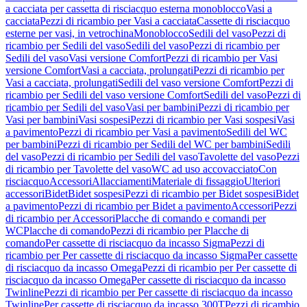
a cacciata per cassetta di risciacquo esterna monoblocco
Vasi a
cacciata
Pezzi di ricambio per Vasi a cacciata
Cassette di risciacquo
esterne per vasi, in vetrochina
Monoblocco
Sedili del vaso
Pezzi di
ricambio per Sedili del vaso
Sedili del vaso
Pezzi di ricambio per
Sedili del vaso
Vasi versione Comfort
Pezzi di ricambio per Vasi
versione Comfort
Vasi a cacciata, prolungati
Pezzi di ricambio per
Vasi a cacciata, prolungati
Sedili del vaso versione Comfort
Pezzi di
ricambio per Sedili del vaso versione Comfort
Sedili del vaso
Pezzi di
ricambio per Sedili del vaso
Vasi per bambini
Pezzi di ricambio per
Vasi per bambini
Vasi sospesi
Pezzi di ricambio per Vasi sospesi
Vasi
a pavimento
Pezzi di ricambio per Vasi a pavimento
Sedili del WC
per bambini
Pezzi di ricambio per Sedili del WC per bambini
Sedili
del vaso
Pezzi di ricambio per Sedili del vaso
Tavolette del vaso
Pezzi
di ricambio per Tavolette del vaso
WC ad uso accovacciato
Con
risciacquo
Accessori
Allacciamenti
Materiale di fissaggio
Ulteriori
accessori
Bidet
Bidet sospesi
Pezzi di ricambio per Bidet sospesi
Bidet
a pavimento
Pezzi di ricambio per Bidet a pavimento
Accessori
Pezzi
di ricambio per Accessori
Placche di comando e comandi per
WC
Placche di comando
Pezzi di ricambio per Placche di
comando
Per cassette di risciacquo da incasso Sigma
Pezzi di
ricambio per Per cassette di risciacquo da incasso Sigma
Per cassette
di risciacquo da incasso Omega
Pezzi di ricambio per Per cassette di
risciacquo da incasso Omega
Per cassette di risciacquo da incasso
Twinline
Pezzi di ricambio per Per cassette di risciacquo da incasso
Twinline
Per cassette di risciacquo da incasso 300T
Pezzi di ricambio