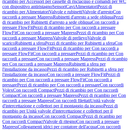
ricambio per Accessori per cassette di risciacquo e comandi per WC
con dispositivo antiristagno
Sensori
Cavi
Alimentatori
Pezzi di
ricambio per Alimentatori
Valvole e rubinetti
Valvole d'arresto
Con
raccordi a pressare Mapress
Rubinetti d'arresto a sede obliqua
Pezzi
di ricambio per Rubinetti d'arresto a sede obliqua
Con raccordi a
pressare FlowFit
Pezzi di ricambio per Con raccordi a pressare
FlowFit
Con raccordi a pressare Mapress
Pezzi di ricambio per Con
raccordi a pressare Mapress
Valvole di prelievo
Valvole di
scarico
Rubinetti a sfera
Pezzi di ricambio per Rubinetti a sfera
Con
raccordi a pressare FlowFit
Pezzi di ricambio per Con raccordi a
pressare FlowFit
Con raccordi a pressare
Pezzi di ricambio per Con
raccordi a pressare
Con raccordi a pressare Mapress
Pezzi di ricambio
per Con raccordi a pressare Mapress
Rubinetti a sfera per
l'installazione da incasso
Pezzi di ricambio per Rubinetti a sfera per
l'installazione da incasso
Con raccordi a pressare FlowFit
Pezzi di
ricambio per Con raccordi a pressare FlowFit
Con raccordi a
pressare
Pezzi di ricambio per Con raccordi a pressare
Con raccordi
Volex
Con raccordi Compact
Pezzi di ricambio per Con raccordi
Compact
Con raccordi a pressare Mapress
Pezzi di ricambio per Con
raccordi a pressare Mapress
Con raccordi filettati
Unità valvole
d'intercettazione e collettori per il montaggio da incasso
Pezzi di
ricambio per Unità valvole d'intercettazione e collettori per il
montaggio da incasso
Con raccordi Compact
Pezzi di ricambio per
Con raccordi Compact
Valvole di ritegno
Con raccordi a pressare
Mapress
Collegamenti idrici per contatore dell'acqua
Con raccordi