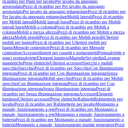
ricambio per Piani per lavabo
Per lavabo da appoggio
arrotondato
Pezzi di ricambio per Per lavabo da appoggio
arrotondato
Per lavabo da appoggio rettangolare
Pezzi di ricambio per
Per lavabo da appoggio rettangolare
Mobili laterali
Pezzi di ricambio
per Mobili laterali
Mobili laterali bassi
Pezzi di ricambio per Mobili
laterali bassi
Mobili a colonna
Pezzi di ricambio per Mobili a
colonna
Mobili a mezza altezza
Pezzi di ricambio per Mobili a mezza
altezza
Mobili pensili
Pezzi di ricambio per Mobili pensili
Ulteriori
mobili per bagno
Pezzi di ricambio per Ulteriori mobili per
bagno
Mensole contenitore
Pezzi di ricambio per Mensole
contenitore
Accessori
Inserti per cassetti e portaoggetti
Portasalviette e
ganci portasalviette
Elementi luminosi
Maniglie
Set piedini
Lavagne
magnetiche
Prese elettriche
Ulteriori accessori
Specchi e mobili
specchio
Specchio
Pezzi di ricambio per Specchio
Con illuminazione
integrata
Pezzi di ricambio per Con illuminazione integrata
Senza
illuminazione integrata
Mobili specchio
Pezzi di ricambio per Mobili
specchio
Con illuminazione integrata
Pezzi di ricambio per Con
illuminazione integrata
Senza illuminazione integrata
Pezzi di
ricambio per Senza illuminazione integrata
Accessori
Elementi
luminosi
Ulteriori accessori
Prese elettriche
Rubinetti
Rubinetterie per
lavabo
Pezzi di ricambio per Rubinetterie per lavabo
Montaggio a
pianale, funzionamento a rete
Pezzi di ricambio per Montaggio a
pianale, funzionamento a rete
Montaggio a pianale, funzionamento a
batteria
Pezzi di ricambio per Montaggio a pianale, funzionamento a
batteria
Montaggio a pianale, funzionamento tramite generatore
Pezzi