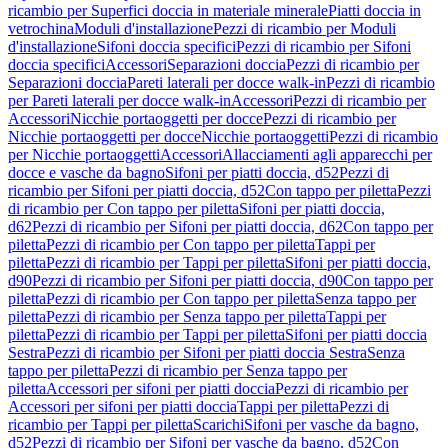
ricambio per Superfici doccia in materiale minerale
Piatti doccia in
vetrochina
Moduli d'installazione
Pezzi di ricambio per Moduli
d'installazione
Sifoni doccia specifici
Pezzi di ricambio per Sifoni
doccia specifici
Accessori
Separazioni doccia
Pezzi di ricambio per
Separazioni doccia
Pareti laterali per docce walk-in
Pezzi di ricambio
per Pareti laterali per docce walk-in
Accessori
Pezzi di ricambio per
Accessori
Nicchie portaoggetti per docce
Pezzi di ricambio per
Nicchie portaoggetti per docce
Nicchie portaoggetti
Pezzi di ricambio
per Nicchie portaoggetti
Accessori
Allacciamenti agli apparecchi per
docce e vasche da bagno
Sifoni per piatti doccia, d52
Pezzi di
ricambio per Sifoni per piatti doccia, d52
Con tappo per piletta
Pezzi
di ricambio per Con tappo per piletta
Sifoni per piatti doccia,
d62
Pezzi di ricambio per Sifoni per piatti doccia, d62
Con tappo per
piletta
Pezzi di ricambio per Con tappo per piletta
Tappi per
piletta
Pezzi di ricambio per Tappi per piletta
Sifoni per piatti doccia,
d90
Pezzi di ricambio per Sifoni per piatti doccia, d90
Con tappo per
piletta
Pezzi di ricambio per Con tappo per piletta
Senza tappo per
piletta
Pezzi di ricambio per Senza tappo per piletta
Tappi per
piletta
Pezzi di ricambio per Tappi per piletta
Sifoni per piatti doccia
Sestra
Pezzi di ricambio per Sifoni per piatti doccia Sestra
Senza
tappo per piletta
Pezzi di ricambio per Senza tappo per
piletta
Accessori per sifoni per piatti doccia
Pezzi di ricambio per
Accessori per sifoni per piatti doccia
Tappi per piletta
Pezzi di
ricambio per Tappi per piletta
Scarichi
Sifoni per vasche da bagno,
d52
Pezzi di ricambio per Sifoni per vasche da bagno, d52
Con