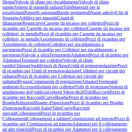
filettati
Valvole di sfiato per riscaldamento
Valvole di sfiato
rapido
Sistemi di pannelli radianti
Tubi
Materiali per la
posa
Isolanti
Pannelli sagomati
Bande perimetrali
Nastri adesivi
Clip di
fissaggio
Additivi per massetti
Giunti di
dilatazione
Reggicurve
Cassette da incasso per collettori
Pezzi di
ricambio per Cassette da incasso per collettori
Cassette da incasso per
collettori, in metallo
Pezzi di ricambio per Cassette da incasso per
collettori, in metallo
Assortimento di collettori
Pezzi di ricambio per
Assortimento di collettori
Collettori per riscaldamento a
pavimento
Pezzi di ricambio per Collettori per riscaldamento a
pavimento
Valvole a sfera
Termometri
Adattatori
Pezzi di ricambio per
Adattatori
Terminali per collettori
Valvole di sfiato
rapido
Chiusure
Suddivisori di flusso
Unità di termoregolazione
Pezzi
di ricambio per Unità di termoregolazione
Collettori per circuiti dei
radiatori
Pezzi di ricambio per Collettori per circuiti dei
radiatori
Bypass
Componenti di regolazione
Attuatori
Termostati
ambiente
Accessori
Isolanti per collettori
Tubi di protezione
Sistemi di
smaltimento dell’edificio
Geberit Silent-db20
Tubi
Raccordi
Pezzi di
ricambio per Raccordi
Curve
Braghe
Pezzi di ricambio per
Braghe
Riduzioni
Braghe d'ispezione
Pezzi di ricambio per Braghe
d'ispezione
Raccordi SuperTube
Curve
Raccordi
speciali
Collegamenti
Pezzi di ricambio per
Collegamenti
Collegamenti a saldare
Congiunzioni ad innesto
Pezzi di
ricambio per Congiunzioni ad innesto
Adattatori per il collegamento
ad altri materiali
Pezzi di ricambio per Adattatori per il collegamento