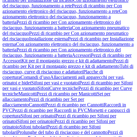
ricambio per Installazione da incasso
Con azionamento elettronico
del risciacquo, funzionamento a rete
Pezzi di ricambio per Con
azionamento elettronico del risciacquo, funzionamento a rete
Con
azionamento elettronico del risciacquo, funzionamento a
batteria
Pezzi di ricambio per Con azionamento elettronico del
risciacquo, funzionamento a batteria
Con azionamento pneumatico
del risciacquo
Pezzi di ricambio per Con azionamento pneumatico
del risciacquo
Installazione esterna
Pezzi di ricambio per Installazione
esterna
Con azionamento elettronico del risciacquo, funzionamento a
batteria
Pezzi di ricambio per Con azionamento elettronico del
risciacquo, funzionamento a batteria
Accessori
Pezzi di ricambio per
Accessori
Kit per il montaggio grezzo e kit di adattamento
Pezzi di
ricambio per Kit per il montaggio grezzo e kit di adattamento
Tubi di
risciacquo, curve di risciacquo e adattatori
Placche di
copertura
Comandi d’uso
Allacciamenti agli apparecchi per vasi,
orinatoi e bidet
Sifoni per vasi e vuotatoi
Pezzi di ricambio per Sifoni
per vasi e vuotatoi
Sifoni
Curve tecniche
Pezzi di ricambio per Curve
tecniche
Manicotti
Pezzi di ricambio per Manicotti
Set per
allacciamento
Pezzi di ricambio per Set per
allacciamento
Cannotti
Pezzi di ricambio per Cannotti
Raccordi in
PVC
Pezzi di ricambio per Raccordi in PVC
Morsetti e cappucci di
copertura
Sifoni per orinatoi
Pezzi di ricambio per Sifoni per
orinatoi
Sifoni per orinatoio
Pezzi di ricambio per Sifoni per
orinatoio
Sifoni tubolari
Pezzi di ricambio per Sifoni
tubolari
Prolunghe del tubo di risciacquo e del cannotto
Pezzi di