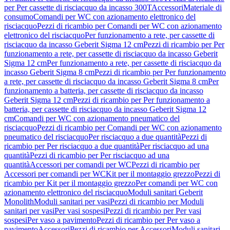
per Per cassette di risciacquo da incasso 300T
Accessori
Materiale di
consumo
Comandi per WC con azionamento elettronico del
risciacquo
Pezzi di ricambio per Comandi per WC con azionamento
elettronico del risciacquo
Per funzionamento a rete, per cassette di
risciacquo da incasso Geberit Sigma 12 cm
Pezzi di ricambio per Per
funzionamento a rete, per cassette di risciacquo da incasso Geberit
Sigma 12 cm
Per funzionamento a rete, per cassette di risciacquo da
incasso Geberit Sigma 8 cm
Pezzi di ricambio per Per funzionamento
a rete, per cassette di risciacquo da incasso Geberit Sigma 8 cm
Per
funzionamento a batteria, per cassette di risciacquo da incasso
Geberit Sigma 12 cm
Pezzi di ricambio per Per funzionamento a
batteria, per cassette di risciacquo da incasso Geberit Sigma 12
cm
Comandi per WC con azionamento pneumatico del
risciacquo
Pezzi di ricambio per Comandi per WC con azionamento
pneumatico del risciacquo
Per risciacquo a due quantità
Pezzi di
ricambio per Per risciacquo a due quantità
Per risciacquo ad una
quantità
Pezzi di ricambio per Per risciacquo ad una
quantità
Accessori per comandi per WC
Pezzi di ricambio per
Accessori per comandi per WC
Kit per il montaggio grezzo
Pezzi di
ricambio per Kit per il montaggio grezzo
Per comandi per WC con
azionamento elettronico del risciacquo
Moduli sanitari Geberit
Monolith
Moduli sanitari per vasi
Pezzi di ricambio per Moduli
sanitari per vasi
Per vasi sospesi
Pezzi di ricambio per Per vasi
sospesi
Per vaso a pavimento
Pezzi di ricambio per Per vaso a
pavimento
Accessori
Pezzi di ricambio per Accessori
Moduli sanitari