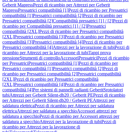
Geberit Mapress
Pezzi di ricambio per Attrezzi per Geberit
Mapress
Pressatrici compatibilità [1]
Pezzi di ricambio per Pressatrici
compatibilità [1]
Pressatrici compatibilità [2]
Pezzi di ricambio per
Pressatrici compatibilità [2]
Compatibilità pressatrici [1] / [2]
Pezzi di
ricambio per Compatibilità pressatrici [1] / [2]
Pressatrici
compatibilità [2XL]
Pezzi di ricambio per Pressatrici compatibilità
[2XL]
Pressatrici compatibilità [3]
Pezzi di ricambio per Pressatrici
compatibilità [3]
Pressatrici compatibilità [4]
Pezzi di ricambio per
Pressatrici compatibilità [4]
Attrezzi per la lavorazione di tubi
Pezzi di
ricambio per Attrezzi per la lavorazione di tubi
Tappi prova
pressione
Strumenti di controllo
Accessori
Pressatrici
Pezzi di ricambio
per Pressatrici
Pressatrici compatibilità [1]
Pezzi di ricambio per
Pressatrici compatibilità [1]
Pressatrici compatibilità [2]
Pezzi di
ricambio per Pressatrici compatibilità [2]
Pressatrici compatibilità
[2XL]
Pezzi di ricambio per Pressatrici compatibilità
[2XL]
Pressatrici compatibilità [4]
Pezzi di ricambio per Pressatrici
compatibilità [4]
Per sistemi di pannelli radianti Geberit
Srotolatori
tubi
Attrezzi per Geberit Silent-db20 / Geberit PE
Pezzi di ricambio
per Attrezzi per Geberit Silent-db20 / Geberit PE
Attrezzi per
saldatura elettrica
Pezzi di ricambio per Attrezzi per saldatura
elettrica
Attrezzi per saldatura a specchio
Accessori attrezzi per
saldatura a specchio
Pezzi di ricambio per Accessori attrezzi per
saldatura a specchio
Attrezzi per la lavorazione di tubi
Pezzi di
ricambio per Attrezzi per la lavorazione di