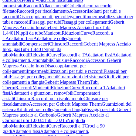
consumo
Geberit Volex
Tubi riscaldamento
monostrato
Raccordi
Allacciamenti
Collettori con raccordo
filettato
Raccordi per riscaldamento
Accessori
Isolanti per tubi e
raccordi
Disaccoppiamenti per collegamenti
Impermeabilizzazioni per
tubi e raccordi
Fissaggi per tubi
Fissaggi per collegamenti
Geberit
Mapress Acciaio Inox
Geberit Mapress Acciaio Inox
Tubi
1.4401
Nippli da tubo
Manicotti
Riduzioni
Curve
Raccordi a
T
Adattatori fissi
Adattatori e collegamenti,
smontabili
Compensatori
Chiusure
Raccordi
Geberit Mapress Acciaio
Inox, gas
Tubi 1.4401
Nippli da
tubo
Manicotti
Riduzioni
Curve
Raccordi a T
Adattatori fissi
Adattatori
e collegamenti, smontabili
Chiusure
Raccordi
Accessori Geberit
Mapress Acciaio Inox
Disaccoppiamenti per
collegamenti
Impermeabilizzazioni per tubi e raccordi
Fissaggi per
tubi
Fissaggi per collegamenti
Guarnizioni del sistema
Kit di viti per
collegamenti a flangia
Geberit Mapress Therm
Tubi
Therm
Raccordi
Manicotti
Riduzioni
Curve
Raccordi a T
Adattatori
fissi
Adattatori e giunzioni, removibili
Compensatori
assiali
Chiusure
Raccordi per riscaldamento
Chiusure per
riscaldamento
Accessori per Geberit Mapress Therm
Guarnizioni del
sistema
Kit di viti per collegamenti a flangia
Fissaggi per tubi
Geberit
Mapress acciaio al Carbonio
Geberit Mapress Acciaio al
Carbonio
Tubi 1.0034
Tubi 1.0215
Nippli da
tubo
Manicotti
Riduzioni
Curve
Raccordi a T
Croci a 90
gradi
Adattatori fissi
Adattatori e collegamenti,