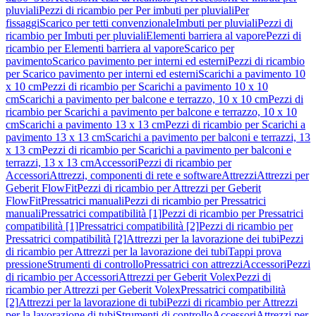
pluviali
Pezzi di ricambio per Per imbuti per pluviali
Per
fissaggi
Scarico per tetti convenzionale
Imbuti per pluviali
Pezzi di
ricambio per Imbuti per pluviali
Elementi barriera al vapore
Pezzi di
ricambio per Elementi barriera al vapore
Scarico per
pavimento
Scarico pavimento per interni ed esterni
Pezzi di ricambio
per Scarico pavimento per interni ed esterni
Scarichi a pavimento 10
x 10 cm
Pezzi di ricambio per Scarichi a pavimento 10 x 10
cm
Scarichi a pavimento per balcone e terrazzo, 10 x 10 cm
Pezzi di
ricambio per Scarichi a pavimento per balcone e terrazzo, 10 x 10
cm
Scarichi a pavimento 13 x 13 cm
Pezzi di ricambio per Scarichi a
pavimento 13 x 13 cm
Scarichi a pavimento per balconi e terrazzi, 13
x 13 cm
Pezzi di ricambio per Scarichi a pavimento per balconi e
terrazzi, 13 x 13 cm
Accessori
Pezzi di ricambio per
Accessori
Attrezzi, componenti di rete e software
Attrezzi
Attrezzi per
Geberit FlowFit
Pezzi di ricambio per Attrezzi per Geberit
FlowFit
Pressatrici manuali
Pezzi di ricambio per Pressatrici
manuali
Pressatrici compatibilità [1]
Pezzi di ricambio per Pressatrici
compatibilità [1]
Pressatrici compatibilità [2]
Pezzi di ricambio per
Pressatrici compatibilità [2]
Attrezzi per la lavorazione dei tubi
Pezzi
di ricambio per Attrezzi per la lavorazione dei tubi
Tappi prova
pressione
Strumenti di controllo
Pressatrici con attrezzi
Accessori
Pezzi
di ricambio per Accessori
Attrezzi per Geberit Volex
Pezzi di
ricambio per Attrezzi per Geberit Volex
Pressatrici compatibilità
[2]
Attrezzi per la lavorazione di tubi
Pezzi di ricambio per Attrezzi
per la lavorazione di tubi
Strumenti di controllo
Accessori
Attrezzi per