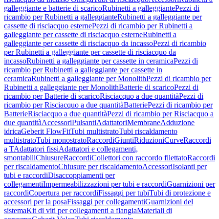
galleggiante e batterie di scarico
Rubinetti a galleggiante
Pezzi di
ricambio per Rubinetti a galleggiante
Rubinetti a galleggiante per
cassette di risciacquo esterne
Pezzi di ricambio per Rubinetti a
galleggiante per cassette di risciacquo esterne
Rubinetti a
galleggiante per cassette di risciacquo da incasso
Pezzi di ricambio
per Rubinetti a galleggiante per cassette di risciacquo da
incasso
Rubinetti a galleggiante per cassette in ceramica
Pezzi di
ricambio per Rubinetti a galleggiante per cassette in
ceramica
Rubinetti a galleggiante per Monolith
Pezzi di ricambio per
Rubinetti a galleggiante per Monolith
Batterie di scarico
Pezzi di
ricambio per Batterie di scarico
Risciacquo a due quantità
Pezzi di
ricambio per Risciacquo a due quantità
Batterie
Pezzi di ricambio per
Batterie
Risciacquo a due quantità
Pezzi di ricambio per Risciacquo a
due quantità
Accessori
Pulsanti
Adattatori
Membrane
Adduzione
idrica
Geberit FlowFit
Tubi multistrato
Tubi riscaldamento
multistrato
Tubi monostrato
Raccordi
Giunti
Riduzioni
Curve
Raccordi
a T
Adattatori fissi
Adattatori e collegamenti,
smontabili
Chiusure
Raccordi
Collettori con raccordo filettato
Raccordi
per riscaldamento
Chiusure per riscaldamento
Accessori
Isolanti per
tubi e raccordi
Disaccoppiamenti per
collegamenti
Impermeabilizzazioni per tubi e raccordi
Guarnizioni per
raccordi
Copertura per raccordi
Fissaggi per tubi
Tubi di protezione e
accessori per la posa
Fissaggi per collegamenti
Guarnizioni del
sistema
Kit di viti per collegamenti a flangia
Materiali di