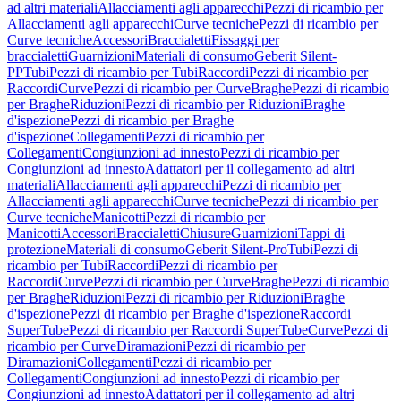
ad altri materiali
Allacciamenti agli apparecchi
Pezzi di ricambio per
Allacciamenti agli apparecchi
Curve tecniche
Pezzi di ricambio per
Curve tecniche
Accessori
Braccialetti
Fissaggi per
braccialetti
Guarnizioni
Materiali di consumo
Geberit Silent-
PP
Tubi
Pezzi di ricambio per Tubi
Raccordi
Pezzi di ricambio per
Raccordi
Curve
Pezzi di ricambio per Curve
Braghe
Pezzi di ricambio
per Braghe
Riduzioni
Pezzi di ricambio per Riduzioni
Braghe
d'ispezione
Pezzi di ricambio per Braghe
d'ispezione
Collegamenti
Pezzi di ricambio per
Collegamenti
Congiunzioni ad innesto
Pezzi di ricambio per
Congiunzioni ad innesto
Adattatori per il collegamento ad altri
materiali
Allacciamenti agli apparecchi
Pezzi di ricambio per
Allacciamenti agli apparecchi
Curve tecniche
Pezzi di ricambio per
Curve tecniche
Manicotti
Pezzi di ricambio per
Manicotti
Accessori
Braccialetti
Chiusure
Guarnizioni
Tappi di
protezione
Materiali di consumo
Geberit Silent-Pro
Tubi
Pezzi di
ricambio per Tubi
Raccordi
Pezzi di ricambio per
Raccordi
Curve
Pezzi di ricambio per Curve
Braghe
Pezzi di ricambio
per Braghe
Riduzioni
Pezzi di ricambio per Riduzioni
Braghe
d'ispezione
Pezzi di ricambio per Braghe d'ispezione
Raccordi
SuperTube
Pezzi di ricambio per Raccordi SuperTube
Curve
Pezzi di
ricambio per Curve
Diramazioni
Pezzi di ricambio per
Diramazioni
Collegamenti
Pezzi di ricambio per
Collegamenti
Congiunzioni ad innesto
Pezzi di ricambio per
Congiunzioni ad innesto
Adattatori per il collegamento ad altri