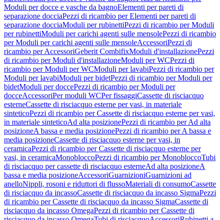
Moduli per docce e vasche da bagno
Elementi per pareti di
separazione doccia
Pezzi di ricambio per Elementi per pareti di
separazione doccia
Moduli per rubinetti
Pezzi di ricambio per Moduli
per rubinetti
Moduli per carichi agenti sulle mensole
Pezzi di ricambio
per Moduli per carichi agenti sulle mensole
Accessori
Pezzi di
ricambio per Accessori
Geberit Combifix
Moduli d'installazione
Pezzi
di ricambio per Moduli d'installazione
Moduli per WC
Pezzi di
ricambio per Moduli per WC
Moduli per lavabi
Pezzi di ricambio per
Moduli per lavabi
Moduli per bidet
Pezzi di ricambio per Moduli per
bidet
Moduli per docce
Pezzi di ricambio per Moduli per
docce
Accessori
Per moduli WC
Per fissaggi
Cassette di risciacquo
esterne
Cassette di risciacquo esterne per vasi, in materiale
sintetico
Pezzi di ricambio per Cassette di risciacquo esterne per vasi,
in materiale sintetico
Ad alta posizione
Pezzi di ricambio per Ad alta
posizione
A bassa e media posizione
Pezzi di ricambio per A bassa e
media posizione
Cassette di risciacquo esterne per vasi, in
ceramica
Pezzi di ricambio per Cassette di risciacquo esterne per
vasi, in ceramica
Monoblocco
Pezzi di ricambio per Monoblocco
Tubi
di risciacquo per cassette di risciacquo esterne
Ad alta posizione
A
bassa e media posizione
Accessori
Guarnizioni
Guarnizioni ad
anello
Nippli, rosoni e riduttori di flusso
Materiali di consumo
Cassette
di risciacquo da incasso
Cassette di risciacquo da incasso Sigma
Pezzi
di ricambio per Cassette di risciacquo da incasso Sigma
Cassette di
risciacquo da incasso Omega
Pezzi di ricambio per Cassette di
risciacquo da incasso Omega
Tubi di risciacquo
Accessori
Rubinetti a