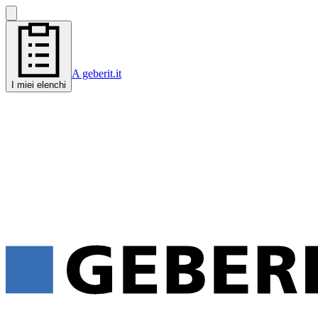
A geberit.it
I miei elenchi