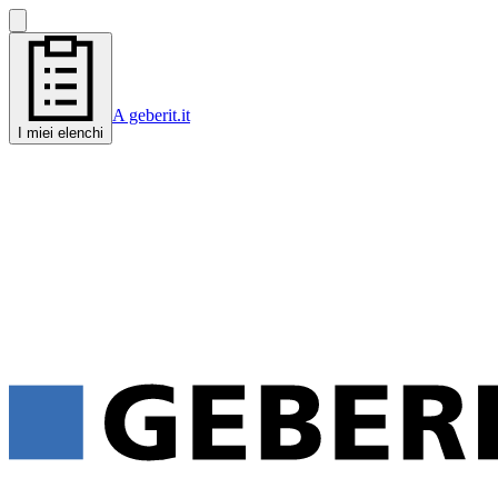
A geberit.it
I miei elenchi