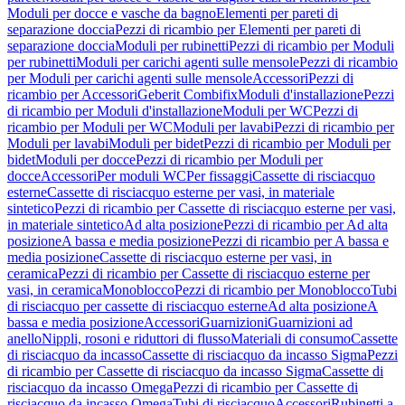
Moduli per docce e vasche da bagno
Elementi per pareti di
separazione doccia
Pezzi di ricambio per Elementi per pareti di
separazione doccia
Moduli per rubinetti
Pezzi di ricambio per Moduli
per rubinetti
Moduli per carichi agenti sulle mensole
Pezzi di ricambio
per Moduli per carichi agenti sulle mensole
Accessori
Pezzi di
ricambio per Accessori
Geberit Combifix
Moduli d'installazione
Pezzi
di ricambio per Moduli d'installazione
Moduli per WC
Pezzi di
ricambio per Moduli per WC
Moduli per lavabi
Pezzi di ricambio per
Moduli per lavabi
Moduli per bidet
Pezzi di ricambio per Moduli per
bidet
Moduli per docce
Pezzi di ricambio per Moduli per
docce
Accessori
Per moduli WC
Per fissaggi
Cassette di risciacquo
esterne
Cassette di risciacquo esterne per vasi, in materiale
sintetico
Pezzi di ricambio per Cassette di risciacquo esterne per vasi,
in materiale sintetico
Ad alta posizione
Pezzi di ricambio per Ad alta
posizione
A bassa e media posizione
Pezzi di ricambio per A bassa e
media posizione
Cassette di risciacquo esterne per vasi, in
ceramica
Pezzi di ricambio per Cassette di risciacquo esterne per
vasi, in ceramica
Monoblocco
Pezzi di ricambio per Monoblocco
Tubi
di risciacquo per cassette di risciacquo esterne
Ad alta posizione
A
bassa e media posizione
Accessori
Guarnizioni
Guarnizioni ad
anello
Nippli, rosoni e riduttori di flusso
Materiali di consumo
Cassette
di risciacquo da incasso
Cassette di risciacquo da incasso Sigma
Pezzi
di ricambio per Cassette di risciacquo da incasso Sigma
Cassette di
risciacquo da incasso Omega
Pezzi di ricambio per Cassette di
risciacquo da incasso Omega
Tubi di risciacquo
Accessori
Rubinetti a