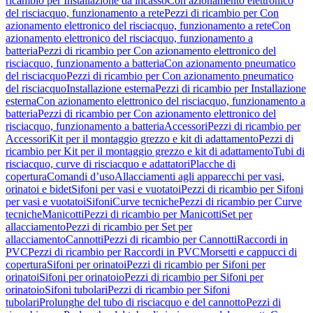
ricambio per Installazione da incasso
Con azionamento elettronico
del risciacquo, funzionamento a rete
Pezzi di ricambio per Con
azionamento elettronico del risciacquo, funzionamento a rete
Con
azionamento elettronico del risciacquo, funzionamento a
batteria
Pezzi di ricambio per Con azionamento elettronico del
risciacquo, funzionamento a batteria
Con azionamento pneumatico
del risciacquo
Pezzi di ricambio per Con azionamento pneumatico
del risciacquo
Installazione esterna
Pezzi di ricambio per Installazione
esterna
Con azionamento elettronico del risciacquo, funzionamento a
batteria
Pezzi di ricambio per Con azionamento elettronico del
risciacquo, funzionamento a batteria
Accessori
Pezzi di ricambio per
Accessori
Kit per il montaggio grezzo e kit di adattamento
Pezzi di
ricambio per Kit per il montaggio grezzo e kit di adattamento
Tubi di
risciacquo, curve di risciacquo e adattatori
Placche di
copertura
Comandi d’uso
Allacciamenti agli apparecchi per vasi,
orinatoi e bidet
Sifoni per vasi e vuotatoi
Pezzi di ricambio per Sifoni
per vasi e vuotatoi
Sifoni
Curve tecniche
Pezzi di ricambio per Curve
tecniche
Manicotti
Pezzi di ricambio per Manicotti
Set per
allacciamento
Pezzi di ricambio per Set per
allacciamento
Cannotti
Pezzi di ricambio per Cannotti
Raccordi in
PVC
Pezzi di ricambio per Raccordi in PVC
Morsetti e cappucci di
copertura
Sifoni per orinatoi
Pezzi di ricambio per Sifoni per
orinatoi
Sifoni per orinatoio
Pezzi di ricambio per Sifoni per
orinatoio
Sifoni tubolari
Pezzi di ricambio per Sifoni
tubolari
Prolunghe del tubo di risciacquo e del cannotto
Pezzi di