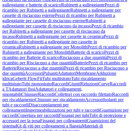
galleggiante e batterie di scarico
Rubinetti a galleggiante
Pezzi di
ricambio per Rubinetti a galleggiante
Rubinetti a galleggiante per
cassette di risciacquo esterne
Pezzi di ricambio per Rubinetti a
galleggiante per cassette di risciacquo esterne
Rubinetti a
galleggiante per cassette di risciacquo da incasso
Pezzi di ricambio
per Rubinetti a galleggiante per cassette di risciacquo da
incasso
Rubinetti a galleggiante per cassette in ceramica
Pezzi di
ricambio per Rubinetti a galleggiante per cassette in
ceramica
Rubinetti a galleggiante per Monolith
Pezzi di ricambio per
Rubinetti a galleggiante per Monolith
Batterie di scarico
Pezzi di
ricambio per Batterie di scarico
Risciacquo a due quantità
Pezzi di
ricambio per Risciacquo a due quantità
Batterie
Pezzi di ricambio per
Batterie
Risciacquo a due quantità
Pezzi di ricambio per Risciacquo a
due quantità
Accessori
Pulsanti
Adattatori
Membrane
Adduzione
idrica
Geberit FlowFit
Tubi multistrato
Tubi riscaldamento
multistrato
Tubi monostrato
Raccordi
Giunti
Riduzioni
Curve
Raccordi
a T
Adattatori fissi
Adattatori e collegamenti,
smontabili
Chiusure
Raccordi
Collettori con raccordo filettato
Raccordi
per riscaldamento
Chiusure per riscaldamento
Accessori
Isolanti per
tubi e raccordi
Disaccoppiamenti per
collegamenti
Impermeabilizzazioni per tubi e raccordi
Guarnizioni per
raccordi
Copertura per raccordi
Fissaggi per tubi
Tubi di protezione e
accessori per la posa
Fissaggi per collegamenti
Guarnizioni del
sistema
Kit di viti per collegamenti a flangia
Materiali di