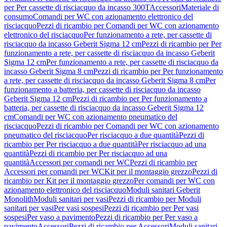
per Per cassette di risciacquo da incasso 300T
Accessori
Materiale di
consumo
Comandi per WC con azionamento elettronico del
risciacquo
Pezzi di ricambio per Comandi per WC con azionamento
elettronico del risciacquo
Per funzionamento a rete, per cassette di
risciacquo da incasso Geberit Sigma 12 cm
Pezzi di ricambio per Per
funzionamento a rete, per cassette di risciacquo da incasso Geberit
Sigma 12 cm
Per funzionamento a rete, per cassette di risciacquo da
incasso Geberit Sigma 8 cm
Pezzi di ricambio per Per funzionamento
a rete, per cassette di risciacquo da incasso Geberit Sigma 8 cm
Per
funzionamento a batteria, per cassette di risciacquo da incasso
Geberit Sigma 12 cm
Pezzi di ricambio per Per funzionamento a
batteria, per cassette di risciacquo da incasso Geberit Sigma 12
cm
Comandi per WC con azionamento pneumatico del
risciacquo
Pezzi di ricambio per Comandi per WC con azionamento
pneumatico del risciacquo
Per risciacquo a due quantità
Pezzi di
ricambio per Per risciacquo a due quantità
Per risciacquo ad una
quantità
Pezzi di ricambio per Per risciacquo ad una
quantità
Accessori per comandi per WC
Pezzi di ricambio per
Accessori per comandi per WC
Kit per il montaggio grezzo
Pezzi di
ricambio per Kit per il montaggio grezzo
Per comandi per WC con
azionamento elettronico del risciacquo
Moduli sanitari Geberit
Monolith
Moduli sanitari per vasi
Pezzi di ricambio per Moduli
sanitari per vasi
Per vasi sospesi
Pezzi di ricambio per Per vasi
sospesi
Per vaso a pavimento
Pezzi di ricambio per Per vaso a
pavimento
Accessori
Pezzi di ricambio per Accessori
Moduli sanitari