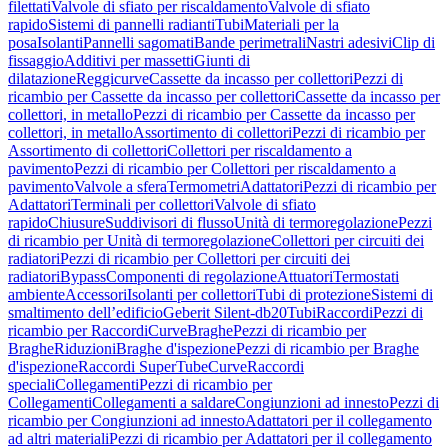
filettati
Valvole di sfiato per riscaldamento
Valvole di sfiato
rapido
Sistemi di pannelli radianti
Tubi
Materiali per la
posa
Isolanti
Pannelli sagomati
Bande perimetrali
Nastri adesivi
Clip di
fissaggio
Additivi per massetti
Giunti di
dilatazione
Reggicurve
Cassette da incasso per collettori
Pezzi di
ricambio per Cassette da incasso per collettori
Cassette da incasso per
collettori, in metallo
Pezzi di ricambio per Cassette da incasso per
collettori, in metallo
Assortimento di collettori
Pezzi di ricambio per
Assortimento di collettori
Collettori per riscaldamento a
pavimento
Pezzi di ricambio per Collettori per riscaldamento a
pavimento
Valvole a sfera
Termometri
Adattatori
Pezzi di ricambio per
Adattatori
Terminali per collettori
Valvole di sfiato
rapido
Chiusure
Suddivisori di flusso
Unità di termoregolazione
Pezzi
di ricambio per Unità di termoregolazione
Collettori per circuiti dei
radiatori
Pezzi di ricambio per Collettori per circuiti dei
radiatori
Bypass
Componenti di regolazione
Attuatori
Termostati
ambiente
Accessori
Isolanti per collettori
Tubi di protezione
Sistemi di
smaltimento dell’edificio
Geberit Silent-db20
Tubi
Raccordi
Pezzi di
ricambio per Raccordi
Curve
Braghe
Pezzi di ricambio per
Braghe
Riduzioni
Braghe d'ispezione
Pezzi di ricambio per Braghe
d'ispezione
Raccordi SuperTube
Curve
Raccordi
speciali
Collegamenti
Pezzi di ricambio per
Collegamenti
Collegamenti a saldare
Congiunzioni ad innesto
Pezzi di
ricambio per Congiunzioni ad innesto
Adattatori per il collegamento
ad altri materiali
Pezzi di ricambio per Adattatori per il collegamento