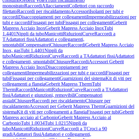
consumo
Geberit Volex
Tubi riscaldamento
monostrato
Raccordi
Allacciamenti
Collettori con raccordo
filettato
Raccordi per riscaldamento
Accessori
Isolanti per tubi e
raccordi
Disaccoppiamenti per collegamenti
Impermeabilizzazioni per
tubi e raccordi
Fissaggi per tubi
Fissaggi per collegamenti
Geberit
Mapress Acciaio Inox
Geberit Mapress Acciaio Inox
Tubi
1.4401
Nippli da tubo
Manicotti
Riduzioni
Curve
Raccordi a
T
Adattatori fissi
Adattatori e collegamenti,
smontabili
Compensatori
Chiusure
Raccordi
Geberit Mapress Acciaio
Inox, gas
Tubi 1.4401
Nippli da
tubo
Manicotti
Riduzioni
Curve
Raccordi a T
Adattatori fissi
Adattatori
e collegamenti, smontabili
Chiusure
Raccordi
Accessori Geberit
Mapress Acciaio Inox
Disaccoppiamenti per
collegamenti
Impermeabilizzazioni per tubi e raccordi
Fissaggi per
tubi
Fissaggi per collegamenti
Guarnizioni del sistema
Kit di viti per
collegamenti a flangia
Geberit Mapress Therm
Tubi
Therm
Raccordi
Manicotti
Riduzioni
Curve
Raccordi a T
Adattatori
fissi
Adattatori e giunzioni, removibili
Compensatori
assiali
Chiusure
Raccordi per riscaldamento
Chiusure per
riscaldamento
Accessori per Geberit Mapress Therm
Guarnizioni del
sistema
Kit di viti per collegamenti a flangia
Fissaggi per tubi
Geberit
Mapress acciaio al Carbonio
Geberit Mapress Acciaio al
Carbonio
Tubi 1.0034
Tubi 1.0215
Nippli da
tubo
Manicotti
Riduzioni
Curve
Raccordi a T
Croci a 90
gradi
Adattatori fissi
Adattatori e collegamenti,