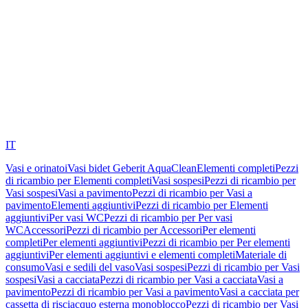
IT
Vasi e orinatoi
Vasi bidet Geberit AquaClean
Elementi completi
Pezzi
di ricambio per Elementi completi
Vasi sospesi
Pezzi di ricambio per
Vasi sospesi
Vasi a pavimento
Pezzi di ricambio per Vasi a
pavimento
Elementi aggiuntivi
Pezzi di ricambio per Elementi
aggiuntivi
Per vasi WC
Pezzi di ricambio per Per vasi
WC
Accessori
Pezzi di ricambio per Accessori
Per elementi
completi
Per elementi aggiuntivi
Pezzi di ricambio per Per elementi
aggiuntivi
Per elementi aggiuntivi e elementi completi
Materiale di
consumo
Vasi e sedili del vaso
Vasi sospesi
Pezzi di ricambio per Vasi
sospesi
Vasi a cacciata
Pezzi di ricambio per Vasi a cacciata
Vasi a
pavimento
Pezzi di ricambio per Vasi a pavimento
Vasi a cacciata per
cassetta di risciacquo esterna monoblocco
Pezzi di ricambio per Vasi