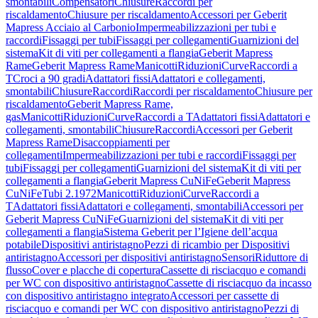
smontabili
Compensatori
Chiusure
Raccordi per
riscaldamento
Chiusure per riscaldamento
Accessori per Geberit
Mapress Acciaio al Carbonio
Impermeabilizzazioni per tubi e
raccordi
Fissaggi per tubi
Fissaggi per collegamenti
Guarnizioni del
sistema
Kit di viti per collegamenti a flangia
Geberit Mapress
Rame
Geberit Mapress Rame
Manicotti
Riduzioni
Curve
Raccordi a
T
Croci a 90 gradi
Adattatori fissi
Adattatori e collegamenti,
smontabili
Chiusure
Raccordi
Raccordi per riscaldamento
Chiusure per
riscaldamento
Geberit Mapress Rame,
gas
Manicotti
Riduzioni
Curve
Raccordi a T
Adattatori fissi
Adattatori e
collegamenti, smontabili
Chiusure
Raccordi
Accessori per Geberit
Mapress Rame
Disaccoppiamenti per
collegamenti
Impermeabilizzazioni per tubi e raccordi
Fissaggi per
tubi
Fissaggi per collegamenti
Guarnizioni del sistema
Kit di viti per
collegamenti a flangia
Geberit Mapress CuNiFe
Geberit Mapress
CuNiFe
Tubi 2.1972
Manicotti
Riduzioni
Curve
Raccordi a
T
Adattatori fissi
Adattatori e collegamenti, smontabili
Accessori per
Geberit Mapress CuNiFe
Guarnizioni del sistema
Kit di viti per
collegamenti a flangia
Sistema Geberit per l’Igiene dell’acqua
potabile
Dispositivi antiristagno
Pezzi di ricambio per Dispositivi
antiristagno
Accessori per dispositivi antiristagno
Sensori
Riduttore di
flusso
Cover e placche di copertura
Cassette di risciacquo e comandi
per WC con dispositivo antiristagno
Cassette di risciacquo da incasso
con dispositivo antiristagno integrato
Accessori per cassette di
risciacquo e comandi per WC con dispositivo antiristagno
Pezzi di