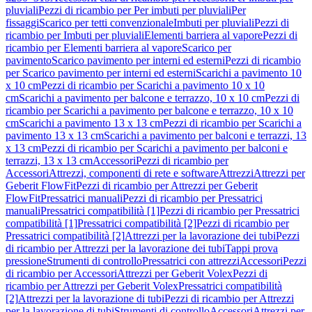
pluviali
Pezzi di ricambio per Per imbuti per pluviali
Per
fissaggi
Scarico per tetti convenzionale
Imbuti per pluviali
Pezzi di
ricambio per Imbuti per pluviali
Elementi barriera al vapore
Pezzi di
ricambio per Elementi barriera al vapore
Scarico per
pavimento
Scarico pavimento per interni ed esterni
Pezzi di ricambio
per Scarico pavimento per interni ed esterni
Scarichi a pavimento 10
x 10 cm
Pezzi di ricambio per Scarichi a pavimento 10 x 10
cm
Scarichi a pavimento per balcone e terrazzo, 10 x 10 cm
Pezzi di
ricambio per Scarichi a pavimento per balcone e terrazzo, 10 x 10
cm
Scarichi a pavimento 13 x 13 cm
Pezzi di ricambio per Scarichi a
pavimento 13 x 13 cm
Scarichi a pavimento per balconi e terrazzi, 13
x 13 cm
Pezzi di ricambio per Scarichi a pavimento per balconi e
terrazzi, 13 x 13 cm
Accessori
Pezzi di ricambio per
Accessori
Attrezzi, componenti di rete e software
Attrezzi
Attrezzi per
Geberit FlowFit
Pezzi di ricambio per Attrezzi per Geberit
FlowFit
Pressatrici manuali
Pezzi di ricambio per Pressatrici
manuali
Pressatrici compatibilità [1]
Pezzi di ricambio per Pressatrici
compatibilità [1]
Pressatrici compatibilità [2]
Pezzi di ricambio per
Pressatrici compatibilità [2]
Attrezzi per la lavorazione dei tubi
Pezzi
di ricambio per Attrezzi per la lavorazione dei tubi
Tappi prova
pressione
Strumenti di controllo
Pressatrici con attrezzi
Accessori
Pezzi
di ricambio per Accessori
Attrezzi per Geberit Volex
Pezzi di
ricambio per Attrezzi per Geberit Volex
Pressatrici compatibilità
[2]
Attrezzi per la lavorazione di tubi
Pezzi di ricambio per Attrezzi
per la lavorazione di tubi
Strumenti di controllo
Accessori
Attrezzi per