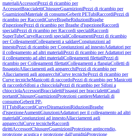
materiali
Accessori
Pezzi di ricambio per
Accessori
Braccialetti
Chiusure
Guarnizioni
Pezzi di ricambio per
Guarnizioni
Materiale di consumo
Geberit PE
Tubi
Raccordi
Pezzi di
ricambio per Raccordi
Curve
Braghe
Riduzioni
Braghe
d'ispezione
Pezzi di ricambio per Braghe d'ispezione
Raccordi
speciali
Pezzi di ricambio per Raccordi speciali
Raccordi
SuperTube
Curve
Raccordi speciali
Collegamenti
Pezzi di ricambio
per Collegamenti
Collegamenti a saldare
Congiunzioni ad
innesto
Pezzi di ricambio per Congiunzioni ad innesto
Adattatori per
il collegamento ad altri materiali
Pezzi di ricambio per Adattatori per
il collegamento ad altri materiali
Collegamenti filettati
Pezzi di
ricambio per Collegamenti filettati
Collegamenti a flangia
Colletti di
fissaggio
Allacciamenti agli apparecchi
Pezzi di ricambio per
Allacciamenti agli apparecchi
Curve tecniche
Pezzi di ricambio per
Curve tecniche
Manicotti di raccordo
Pezzi di ricambio per Manicotti
di raccordo
Sifoni a chiocciola
Pezzi di ricambio per Sifoni a
chiocciola
Accessori
Braccialetti
Fissaggi per braccialetti
Canali
portanti
Chiusure
Guarnizioni
Protezioni cantiere
Materiali di
consumo
Geberit PP-
HT
Tubi
Raccordi
Curve
Diramazioni
Riduzioni
Braghe
d'ispezione
Aumenti
Giunzioni
Adattatori per il collegamento ad altri
materiali
Congiunzioni ad innesto
Allacciamenti agli
apparecchi
Curve tecniche
Raccordi
diritti
Accessori
Chiusure
Guarnizioni
Protezione antincendio,
protezione acustica e protezione dall'umidità
Protezione