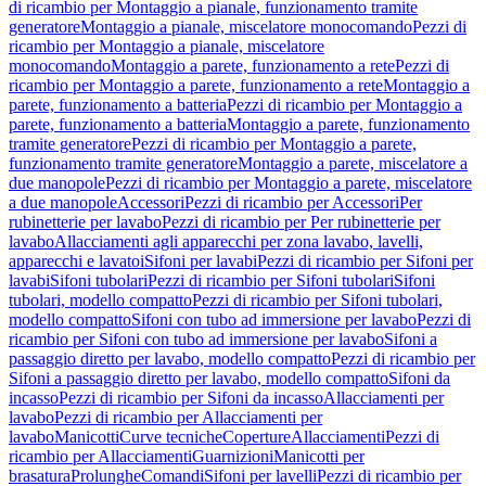
di ricambio per Montaggio a pianale, funzionamento tramite
generatore
Montaggio a pianale, miscelatore monocomando
Pezzi di
ricambio per Montaggio a pianale, miscelatore
monocomando
Montaggio a parete, funzionamento a rete
Pezzi di
ricambio per Montaggio a parete, funzionamento a rete
Montaggio a
parete, funzionamento a batteria
Pezzi di ricambio per Montaggio a
parete, funzionamento a batteria
Montaggio a parete, funzionamento
tramite generatore
Pezzi di ricambio per Montaggio a parete,
funzionamento tramite generatore
Montaggio a parete, miscelatore a
due manopole
Pezzi di ricambio per Montaggio a parete, miscelatore
a due manopole
Accessori
Pezzi di ricambio per Accessori
Per
rubinetterie per lavabo
Pezzi di ricambio per Per rubinetterie per
lavabo
Allacciamenti agli apparecchi per zona lavabo, lavelli,
apparecchi e lavatoi
Sifoni per lavabi
Pezzi di ricambio per Sifoni per
lavabi
Sifoni tubolari
Pezzi di ricambio per Sifoni tubolari
Sifoni
tubolari, modello compatto
Pezzi di ricambio per Sifoni tubolari,
modello compatto
Sifoni con tubo ad immersione per lavabo
Pezzi di
ricambio per Sifoni con tubo ad immersione per lavabo
Sifoni a
passaggio diretto per lavabo, modello compatto
Pezzi di ricambio per
Sifoni a passaggio diretto per lavabo, modello compatto
Sifoni da
incasso
Pezzi di ricambio per Sifoni da incasso
Allacciamenti per
lavabo
Pezzi di ricambio per Allacciamenti per
lavabo
Manicotti
Curve tecniche
Coperture
Allacciamenti
Pezzi di
ricambio per Allacciamenti
Guarnizioni
Manicotti per
brasatura
Prolunghe
Comandi
Sifoni per lavelli
Pezzi di ricambio per