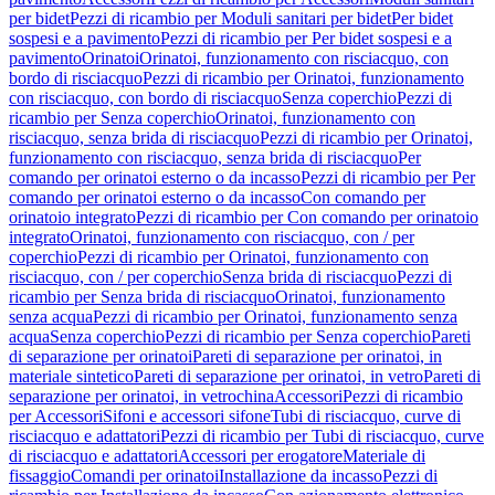
per bidet
Pezzi di ricambio per Moduli sanitari per bidet
Per bidet
sospesi e a pavimento
Pezzi di ricambio per Per bidet sospesi e a
pavimento
Orinatoi
Orinatoi, funzionamento con risciacquo, con
bordo di risciacquo
Pezzi di ricambio per Orinatoi, funzionamento
con risciacquo, con bordo di risciacquo
Senza coperchio
Pezzi di
ricambio per Senza coperchio
Orinatoi, funzionamento con
risciacquo, senza brida di risciacquo
Pezzi di ricambio per Orinatoi,
funzionamento con risciacquo, senza brida di risciacquo
Per
comando per orinatoi esterno o da incasso
Pezzi di ricambio per Per
comando per orinatoi esterno o da incasso
Con comando per
orinatoio integrato
Pezzi di ricambio per Con comando per orinatoio
integrato
Orinatoi, funzionamento con risciacquo, con / per
coperchio
Pezzi di ricambio per Orinatoi, funzionamento con
risciacquo, con / per coperchio
Senza brida di risciacquo
Pezzi di
ricambio per Senza brida di risciacquo
Orinatoi, funzionamento
senza acqua
Pezzi di ricambio per Orinatoi, funzionamento senza
acqua
Senza coperchio
Pezzi di ricambio per Senza coperchio
Pareti
di separazione per orinatoi
Pareti di separazione per orinatoi, in
materiale sintetico
Pareti di separazione per orinatoi, in vetro
Pareti di
separazione per orinatoi, in vetrochina
Accessori
Pezzi di ricambio
per Accessori
Sifoni e accessori sifone
Tubi di risciacquo, curve di
risciacquo e adattatori
Pezzi di ricambio per Tubi di risciacquo, curve
di risciacquo e adattatori
Accessori per erogatore
Materiale di
fissaggio
Comandi per orinatoi
Installazione da incasso
Pezzi di