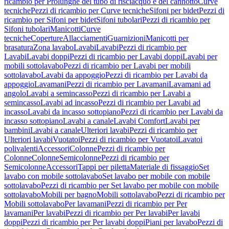
ricambio per Prolunghe del tubo di risciacquo e del cannotto
Curve
tecniche
Pezzi di ricambio per Curve tecniche
Sifoni per bidet
Pezzi di
ricambio per Sifoni per bidet
Sifoni tubolari
Pezzi di ricambio per
Sifoni tubolari
Manicotti
Curve
tecniche
Coperture
Allacciamenti
Guarnizioni
Manicotti per
brasatura
Zona lavabo
Lavabi
Lavabi
Pezzi di ricambio per
Lavabi
Lavabi doppi
Pezzi di ricambio per Lavabi doppi
Lavabi per
mobili sottolavabo
Pezzi di ricambio per Lavabi per mobili
sottolavabo
Lavabi da appoggio
Pezzi di ricambio per Lavabi da
appoggio
Lavamani
Pezzi di ricambio per Lavamani
Lavamani ad
angolo
Lavabi a semincasso
Pezzi di ricambio per Lavabi a
semincasso
Lavabi ad incasso
Pezzi di ricambio per Lavabi ad
incasso
Lavabi da incasso sottopiano
Pezzi di ricambio per Lavabi da
incasso sottopiano
Lavabi a canale
Lavabi Comfort
Lavabi per
bambini
Lavabi a canale
Ulteriori lavabi
Pezzi di ricambio per
Ulteriori lavabi
Vuotatoi
Pezzi di ricambio per Vuotatoi
Lavatoi
polivalenti
Accessori
Colonne
Pezzi di ricambio per
Colonne
Colonne
Semicolonne
Pezzi di ricambio per
Semicolonne
Accessori
Tappi per piletta
Materiale di fissaggio
Set
lavabo con mobile sottolavabo
Set lavabo per mobile con mobile
sottolavabo
Pezzi di ricambio per Set lavabo per mobile con mobile
sottolavabo
Mobili per bagno
Mobili sottolavabo
Pezzi di ricambio per
Mobili sottolavabo
Per lavamani
Pezzi di ricambio per Per
lavamani
Per lavabi
Pezzi di ricambio per Per lavabi
Per lavabi
doppi
Pezzi di ricambio per Per lavabi doppi
Piani per lavabo
Pezzi di