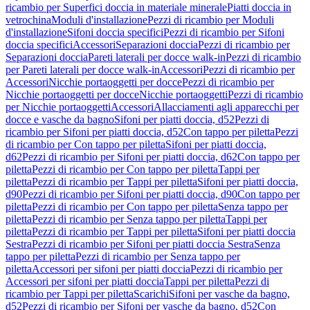
ricambio per Superfici doccia in materiale minerale
Piatti doccia in
vetrochina
Moduli d'installazione
Pezzi di ricambio per Moduli
d'installazione
Sifoni doccia specifici
Pezzi di ricambio per Sifoni
doccia specifici
Accessori
Separazioni doccia
Pezzi di ricambio per
Separazioni doccia
Pareti laterali per docce walk-in
Pezzi di ricambio
per Pareti laterali per docce walk-in
Accessori
Pezzi di ricambio per
Accessori
Nicchie portaoggetti per docce
Pezzi di ricambio per
Nicchie portaoggetti per docce
Nicchie portaoggetti
Pezzi di ricambio
per Nicchie portaoggetti
Accessori
Allacciamenti agli apparecchi per
docce e vasche da bagno
Sifoni per piatti doccia, d52
Pezzi di
ricambio per Sifoni per piatti doccia, d52
Con tappo per piletta
Pezzi
di ricambio per Con tappo per piletta
Sifoni per piatti doccia,
d62
Pezzi di ricambio per Sifoni per piatti doccia, d62
Con tappo per
piletta
Pezzi di ricambio per Con tappo per piletta
Tappi per
piletta
Pezzi di ricambio per Tappi per piletta
Sifoni per piatti doccia,
d90
Pezzi di ricambio per Sifoni per piatti doccia, d90
Con tappo per
piletta
Pezzi di ricambio per Con tappo per piletta
Senza tappo per
piletta
Pezzi di ricambio per Senza tappo per piletta
Tappi per
piletta
Pezzi di ricambio per Tappi per piletta
Sifoni per piatti doccia
Sestra
Pezzi di ricambio per Sifoni per piatti doccia Sestra
Senza
tappo per piletta
Pezzi di ricambio per Senza tappo per
piletta
Accessori per sifoni per piatti doccia
Pezzi di ricambio per
Accessori per sifoni per piatti doccia
Tappi per piletta
Pezzi di
ricambio per Tappi per piletta
Scarichi
Sifoni per vasche da bagno,
d52
Pezzi di ricambio per Sifoni per vasche da bagno, d52
Con