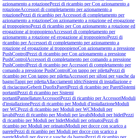
azionamento a rotazione
Pezzi di ricambio per Con azionamento a
rotazione
Accessori di completamento per azionamento a
rotazione
Pezzi di ricambio per Accessori di completamento per
azionamento a rotazione
Con azionamento a rotazione ed erogazione
al troppopieno
Pezzi di ricambio per Con azionamento a rotazione ed
erogazione al troppopieno
Accessori di completamento per
azionamento a rotazione ed erogazione al troppopieno
Pezzi di
ricambio per Accessori di completamento per azionamento a
rotazione ed erogazione al troppopieno
Con azionamento a pressione
PushControl
Pezzi di ricambio per Con azionamento a pressione
PushControl
Accessori di completamento per comando a pressione
PushControl
Pezzi di ricambio per Accessori di completamento per
comando a pressione PushControl
Con tappo per piletta
Pezzi di
ricambio per Con tappo per piletta
Accessori per sifoni per vasche da
bagno
Tappi per piletta
Allacciamenti idrici
Sistemi di installazione e
di risciacquo
Geberit Duofix
Pareti
Pezzi di ricambio per Pareti
Sistemi
portanti
Pezzi di ricambio per Sistemi
portanti
Pannellature
Accessori
Pezzi di ricambio per Accessori
Moduli
d'installazione
Pezzi di ricambio per Moduli d'installazione
Moduli
per WC
Pezzi di ricambio per Moduli per WC
Moduli per
lavabi
Pezzi di ricambio per Moduli per lavabi
Moduli per bidet
Pezzi
di ricambio per Moduli per bidet
Moduli per orinatoi
Pezzi di
ricambio per Moduli per orinatoi
Moduli per docce con scarico a
parete
Pezzi di ricambio per Moduli per docce con scarico a
parete
Moduli per docce e vasche da bagno
Pezzi di ricambio per