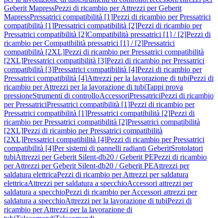
Geberit Mapress
Pezzi di ricambio per Attrezzi per Geberit
Mapress
Pressatrici compatibilità [1]
Pezzi di ricambio per Pressatrici
compatibilità [1]
Pressatrici compatibilità [2]
Pezzi di ricambio per
Pressatrici compatibilità [2]
Compatibilità pressatrici [1] / [2]
Pezzi di
ricambio per Compatibilità pressatrici [1] / [2]
Pressatrici
compatibilità [2XL]
Pezzi di ricambio per Pressatrici compatibilità
[2XL]
Pressatrici compatibilità [3]
Pezzi di ricambio per Pressatrici
compatibilità [3]
Pressatrici compatibilità [4]
Pezzi di ricambio per
Pressatrici compatibilità [4]
Attrezzi per la lavorazione di tubi
Pezzi di
ricambio per Attrezzi per la lavorazione di tubi
Tappi prova
pressione
Strumenti di controllo
Accessori
Pressatrici
Pezzi di ricambio
per Pressatrici
Pressatrici compatibilità [1]
Pezzi di ricambio per
Pressatrici compatibilità [1]
Pressatrici compatibilità [2]
Pezzi di
ricambio per Pressatrici compatibilità [2]
Pressatrici compatibilità
[2XL]
Pezzi di ricambio per Pressatrici compatibilità
[2XL]
Pressatrici compatibilità [4]
Pezzi di ricambio per Pressatrici
compatibilità [4]
Per sistemi di pannelli radianti Geberit
Srotolatori
tubi
Attrezzi per Geberit Silent-db20 / Geberit PE
Pezzi di ricambio
per Attrezzi per Geberit Silent-db20 / Geberit PE
Attrezzi per
saldatura elettrica
Pezzi di ricambio per Attrezzi per saldatura
elettrica
Attrezzi per saldatura a specchio
Accessori attrezzi per
saldatura a specchio
Pezzi di ricambio per Accessori attrezzi per
saldatura a specchio
Attrezzi per la lavorazione di tubi
Pezzi di
ricambio per Attrezzi per la lavorazione di