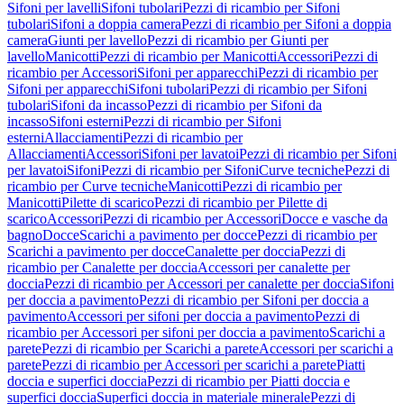
Sifoni per lavelli
Sifoni tubolari
Pezzi di ricambio per Sifoni
tubolari
Sifoni a doppia camera
Pezzi di ricambio per Sifoni a doppia
camera
Giunti per lavello
Pezzi di ricambio per Giunti per
lavello
Manicotti
Pezzi di ricambio per Manicotti
Accessori
Pezzi di
ricambio per Accessori
Sifoni per apparecchi
Pezzi di ricambio per
Sifoni per apparecchi
Sifoni tubolari
Pezzi di ricambio per Sifoni
tubolari
Sifoni da incasso
Pezzi di ricambio per Sifoni da
incasso
Sifoni esterni
Pezzi di ricambio per Sifoni
esterni
Allacciamenti
Pezzi di ricambio per
Allacciamenti
Accessori
Sifoni per lavatoi
Pezzi di ricambio per Sifoni
per lavatoi
Sifoni
Pezzi di ricambio per Sifoni
Curve tecniche
Pezzi di
ricambio per Curve tecniche
Manicotti
Pezzi di ricambio per
Manicotti
Pilette di scarico
Pezzi di ricambio per Pilette di
scarico
Accessori
Pezzi di ricambio per Accessori
Docce e vasche da
bagno
Docce
Scarichi a pavimento per docce
Pezzi di ricambio per
Scarichi a pavimento per docce
Canalette per doccia
Pezzi di
ricambio per Canalette per doccia
Accessori per canalette per
doccia
Pezzi di ricambio per Accessori per canalette per doccia
Sifoni
per doccia a pavimento
Pezzi di ricambio per Sifoni per doccia a
pavimento
Accessori per sifoni per doccia a pavimento
Pezzi di
ricambio per Accessori per sifoni per doccia a pavimento
Scarichi a
parete
Pezzi di ricambio per Scarichi a parete
Accessori per scarichi a
parete
Pezzi di ricambio per Accessori per scarichi a parete
Piatti
doccia e superfici doccia
Pezzi di ricambio per Piatti doccia e
superfici doccia
Superfici doccia in materiale minerale
Pezzi di