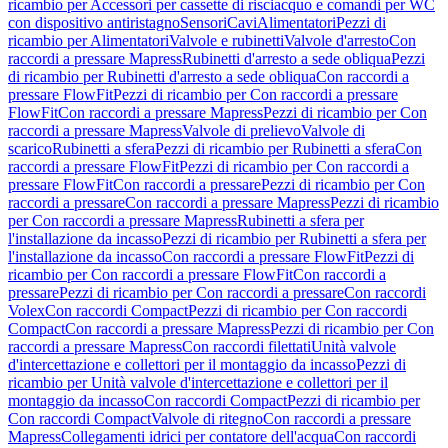
ricambio per Accessori per cassette di risciacquo e comandi per WC
con dispositivo antiristagno
Sensori
Cavi
Alimentatori
Pezzi di
ricambio per Alimentatori
Valvole e rubinetti
Valvole d'arresto
Con
raccordi a pressare Mapress
Rubinetti d'arresto a sede obliqua
Pezzi
di ricambio per Rubinetti d'arresto a sede obliqua
Con raccordi a
pressare FlowFit
Pezzi di ricambio per Con raccordi a pressare
FlowFit
Con raccordi a pressare Mapress
Pezzi di ricambio per Con
raccordi a pressare Mapress
Valvole di prelievo
Valvole di
scarico
Rubinetti a sfera
Pezzi di ricambio per Rubinetti a sfera
Con
raccordi a pressare FlowFit
Pezzi di ricambio per Con raccordi a
pressare FlowFit
Con raccordi a pressare
Pezzi di ricambio per Con
raccordi a pressare
Con raccordi a pressare Mapress
Pezzi di ricambio
per Con raccordi a pressare Mapress
Rubinetti a sfera per
l'installazione da incasso
Pezzi di ricambio per Rubinetti a sfera per
l'installazione da incasso
Con raccordi a pressare FlowFit
Pezzi di
ricambio per Con raccordi a pressare FlowFit
Con raccordi a
pressare
Pezzi di ricambio per Con raccordi a pressare
Con raccordi
Volex
Con raccordi Compact
Pezzi di ricambio per Con raccordi
Compact
Con raccordi a pressare Mapress
Pezzi di ricambio per Con
raccordi a pressare Mapress
Con raccordi filettati
Unità valvole
d'intercettazione e collettori per il montaggio da incasso
Pezzi di
ricambio per Unità valvole d'intercettazione e collettori per il
montaggio da incasso
Con raccordi Compact
Pezzi di ricambio per
Con raccordi Compact
Valvole di ritegno
Con raccordi a pressare
Mapress
Collegamenti idrici per contatore dell'acqua
Con raccordi