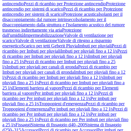
antincendio
Pezzi di ricambio per Protezione antincendio
Protezione
antincendio per sistemi di scarico
Pezzi di ricambio per Protezione
antincendio per sistemi di scarico
Protezione acustica
Isolanti per il
disaccoppiamento dal rumore intrinseco
Isolamento per il
disaccoppiamento dalla struttura e l'isolamento acustico del rumore
trasmesso indirettamente via aria
Protezione
dall'umidità
Impermeabilizzazione
Valvole di ventilazione per
scarico
Valvole di ventilazione
Valvole di ritegno a risparmio
energetico
Scarico per tetti Geberit Pluvia
Imbuti per pluviali
Pezzi di
ricambio per Imbuti per pluviali
Imbuti per pluviali fino a 12 l/s
Pezzi
di ricambio per Imbuti per pluviali fino a 12 l/s
Imbuti per pluviali
fino a 25 l/s
Pezzi di ricambio per Imbuti per pluviali fino a 25
l/s
Imbuti per pluviali per canali di gronda
Pezzi di ricambio per
Imbuti per pluviali per canali di gronda
Imbuti per pluviali fino a 12
l/s
Pezzi di ricambio per Imbuti per pluviali fino a 12 l/s
Imbuti per
pluviali fino a 25 l/s
Pezzi di ricambio per Imbuti per pluviali fino a
25 l/s
Elementi barriera al vapore
Pezzi di ricambio per Elementi
barriera al vapore
Per imbuti per pluviali fino a 12 l/s
Pezzi di
ricambio per Per imbuti per pluviali fino a 12 l/s
Per imbuti per
pluviali fino a 25 l/s
Troppopieni d'emergenza
Pezzi di ricambio per
Troppopieni d'emergenza
Per imbuti per pluviali fino a 12 l/s
Pezzi di
ricambio per Per imbuti per pluviali fino a 12 l/s
Per imbuti per
pluviali fino a 25 l/s
Pezzi di ricambio per Per imbuti per pluviali fino
a 25 l/s
Fissaggi
Sistema di fissaggio d40–200
Sistema di fissaggio
d250–315
Accessori
Pezzi di ricambio per Accessori
Per imbuti per