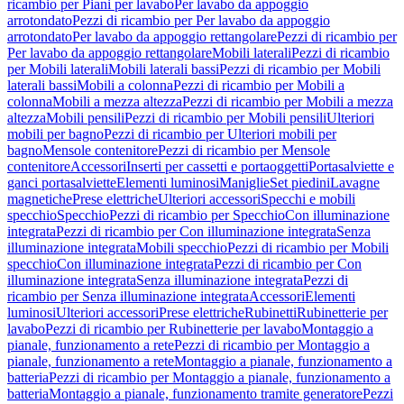
ricambio per Piani per lavabo
Per lavabo da appoggio
arrotondato
Pezzi di ricambio per Per lavabo da appoggio
arrotondato
Per lavabo da appoggio rettangolare
Pezzi di ricambio per
Per lavabo da appoggio rettangolare
Mobili laterali
Pezzi di ricambio
per Mobili laterali
Mobili laterali bassi
Pezzi di ricambio per Mobili
laterali bassi
Mobili a colonna
Pezzi di ricambio per Mobili a
colonna
Mobili a mezza altezza
Pezzi di ricambio per Mobili a mezza
altezza
Mobili pensili
Pezzi di ricambio per Mobili pensili
Ulteriori
mobili per bagno
Pezzi di ricambio per Ulteriori mobili per
bagno
Mensole contenitore
Pezzi di ricambio per Mensole
contenitore
Accessori
Inserti per cassetti e portaoggetti
Portasalviette e
ganci portasalviette
Elementi luminosi
Maniglie
Set piedini
Lavagne
magnetiche
Prese elettriche
Ulteriori accessori
Specchi e mobili
specchio
Specchio
Pezzi di ricambio per Specchio
Con illuminazione
integrata
Pezzi di ricambio per Con illuminazione integrata
Senza
illuminazione integrata
Mobili specchio
Pezzi di ricambio per Mobili
specchio
Con illuminazione integrata
Pezzi di ricambio per Con
illuminazione integrata
Senza illuminazione integrata
Pezzi di
ricambio per Senza illuminazione integrata
Accessori
Elementi
luminosi
Ulteriori accessori
Prese elettriche
Rubinetti
Rubinetterie per
lavabo
Pezzi di ricambio per Rubinetterie per lavabo
Montaggio a
pianale, funzionamento a rete
Pezzi di ricambio per Montaggio a
pianale, funzionamento a rete
Montaggio a pianale, funzionamento a
batteria
Pezzi di ricambio per Montaggio a pianale, funzionamento a
batteria
Montaggio a pianale, funzionamento tramite generatore
Pezzi