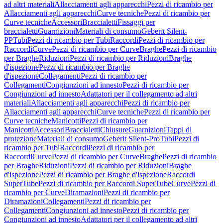
ad altri materiali
Allacciamenti agli apparecchi
Pezzi di ricambio per
Allacciamenti agli apparecchi
Curve tecniche
Pezzi di ricambio per
Curve tecniche
Accessori
Braccialetti
Fissaggi per
braccialetti
Guarnizioni
Materiali di consumo
Geberit Silent-
PP
Tubi
Pezzi di ricambio per Tubi
Raccordi
Pezzi di ricambio per
Raccordi
Curve
Pezzi di ricambio per Curve
Braghe
Pezzi di ricambio
per Braghe
Riduzioni
Pezzi di ricambio per Riduzioni
Braghe
d'ispezione
Pezzi di ricambio per Braghe
d'ispezione
Collegamenti
Pezzi di ricambio per
Collegamenti
Congiunzioni ad innesto
Pezzi di ricambio per
Congiunzioni ad innesto
Adattatori per il collegamento ad altri
materiali
Allacciamenti agli apparecchi
Pezzi di ricambio per
Allacciamenti agli apparecchi
Curve tecniche
Pezzi di ricambio per
Curve tecniche
Manicotti
Pezzi di ricambio per
Manicotti
Accessori
Braccialetti
Chiusure
Guarnizioni
Tappi di
protezione
Materiali di consumo
Geberit Silent-Pro
Tubi
Pezzi di
ricambio per Tubi
Raccordi
Pezzi di ricambio per
Raccordi
Curve
Pezzi di ricambio per Curve
Braghe
Pezzi di ricambio
per Braghe
Riduzioni
Pezzi di ricambio per Riduzioni
Braghe
d'ispezione
Pezzi di ricambio per Braghe d'ispezione
Raccordi
SuperTube
Pezzi di ricambio per Raccordi SuperTube
Curve
Pezzi di
ricambio per Curve
Diramazioni
Pezzi di ricambio per
Diramazioni
Collegamenti
Pezzi di ricambio per
Collegamenti
Congiunzioni ad innesto
Pezzi di ricambio per
Congiunzioni ad innesto
Adattatori per il collegamento ad altri