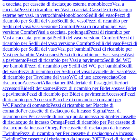
a cacciata per cassetta di risciacquo esterna monoblocco
Vasi a
cacciata
Pezzi di ricambio per Vasi a cacciata
Cassette di risciacquo
esterne per vasi, in vetrochina
Monoblocco
Sedili del vaso
Pezzi di
ricambio per Sedili del vaso
Sedili del vaso
Pezzi di ricambio per
Sedili del vaso
Vasi versione Comfort
Pezzi di ricambio per Vasi
versione Comfort
Vasi a cacciata, prolungati
Pezzi di ricambio per
Vasi a cacciata, prolungati
Sedili del vaso versione Comfort
Pezzi di
ricambio per Sedili del vaso versione Comfort
Sedili del vaso
Pezzi di
ricambio per Sedili del vaso
Vasi per bambini
Pezzi di ricambio per
Vasi per bambini
Vasi sospesi
Pezzi di ricambio per Vasi sospesi
Vasi
a pavimento
Pezzi di ricambio per Vasi a pavimento
Sedili del WC
per bambini
Pezzi di ricambio per Sedili del WC per bambini
Sedili
del vaso
Pezzi di ricambio per Sedili del vaso
Tavolette del vaso
Pezzi
di ricambio per Tavolette del vaso
WC ad uso accovacciato
Con
risciacquo
Accessori
Allacciamenti
Materiale di fissaggio
Ulteriori
accessori
Bidet
Bidet sospesi
Pezzi di ricambio per Bidet sospesi
Bidet
a pavimento
Pezzi di ricambio per Bidet a pavimento
Accessori
Pezzi
di ricambio per Accessori
Placche di comando e comandi per
WC
Placche di comando
Pezzi di ricambio per Placche di
comando
Per cassette di risciacquo da incasso Sigma
Pezzi di
ricambio per Per cassette di risciacquo da incasso Sigma
Per cassette
di risciacquo da incasso Omega
Pezzi di ricambio per Per cassette di
risciacquo da incasso Omega
Per cassette di risciacquo da incasso
Twinline
Pezzi di ricambio per Per cassette di risciacquo da incasso
Twinline
Per cassette di risciacquo da incasso 300T
Pezzi di ricambio