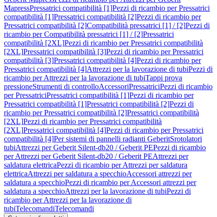
Mapress
Pressatrici compatibilità [1]
Pezzi di ricambio per Pressatrici
compatibilità [1]
Pressatrici compatibilità [2]
Pezzi di ricambio per
Pressatrici compatibilità [2]
Compatibilità pressatrici [1] / [2]
Pezzi di
ricambio per Compatibilità pressatrici [1] / [2]
Pressatrici
compatibilità [2XL]
Pezzi di ricambio per Pressatrici compatibilità
[2XL]
Pressatrici compatibilità [3]
Pezzi di ricambio per Pressatrici
compatibilità [3]
Pressatrici compatibilità [4]
Pezzi di ricambio per
Pressatrici compatibilità [4]
Attrezzi per la lavorazione di tubi
Pezzi di
ricambio per Attrezzi per la lavorazione di tubi
Tappi prova
pressione
Strumenti di controllo
Accessori
Pressatrici
Pezzi di ricambio
per Pressatrici
Pressatrici compatibilità [1]
Pezzi di ricambio per
Pressatrici compatibilità [1]
Pressatrici compatibilità [2]
Pezzi di
ricambio per Pressatrici compatibilità [2]
Pressatrici compatibilità
[2XL]
Pezzi di ricambio per Pressatrici compatibilità
[2XL]
Pressatrici compatibilità [4]
Pezzi di ricambio per Pressatrici
compatibilità [4]
Per sistemi di pannelli radianti Geberit
Srotolatori
tubi
Attrezzi per Geberit Silent-db20 / Geberit PE
Pezzi di ricambio
per Attrezzi per Geberit Silent-db20 / Geberit PE
Attrezzi per
saldatura elettrica
Pezzi di ricambio per Attrezzi per saldatura
elettrica
Attrezzi per saldatura a specchio
Accessori attrezzi per
saldatura a specchio
Pezzi di ricambio per Accessori attrezzi per
saldatura a specchio
Attrezzi per la lavorazione di tubi
Pezzi di
ricambio per Attrezzi per la lavorazione di
tubi
Telecomandi
Telecomandi