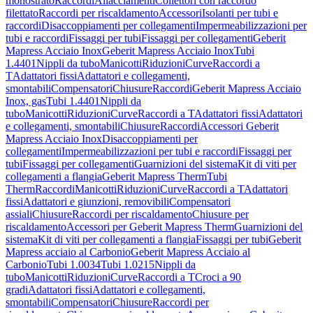
monostrato
Raccordi
Allacciamenti
Collettori con raccordo
filettato
Raccordi per riscaldamento
Accessori
Isolanti per tubi e
raccordi
Disaccoppiamenti per collegamenti
Impermeabilizzazioni per
tubi e raccordi
Fissaggi per tubi
Fissaggi per collegamenti
Geberit
Mapress Acciaio Inox
Geberit Mapress Acciaio Inox
Tubi
1.4401
Nippli da tubo
Manicotti
Riduzioni
Curve
Raccordi a
T
Adattatori fissi
Adattatori e collegamenti,
smontabili
Compensatori
Chiusure
Raccordi
Geberit Mapress Acciaio
Inox, gas
Tubi 1.4401
Nippli da
tubo
Manicotti
Riduzioni
Curve
Raccordi a T
Adattatori fissi
Adattatori
e collegamenti, smontabili
Chiusure
Raccordi
Accessori Geberit
Mapress Acciaio Inox
Disaccoppiamenti per
collegamenti
Impermeabilizzazioni per tubi e raccordi
Fissaggi per
tubi
Fissaggi per collegamenti
Guarnizioni del sistema
Kit di viti per
collegamenti a flangia
Geberit Mapress Therm
Tubi
Therm
Raccordi
Manicotti
Riduzioni
Curve
Raccordi a T
Adattatori
fissi
Adattatori e giunzioni, removibili
Compensatori
assiali
Chiusure
Raccordi per riscaldamento
Chiusure per
riscaldamento
Accessori per Geberit Mapress Therm
Guarnizioni del
sistema
Kit di viti per collegamenti a flangia
Fissaggi per tubi
Geberit
Mapress acciaio al Carbonio
Geberit Mapress Acciaio al
Carbonio
Tubi 1.0034
Tubi 1.0215
Nippli da
tubo
Manicotti
Riduzioni
Curve
Raccordi a T
Croci a 90
gradi
Adattatori fissi
Adattatori e collegamenti,
smontabili
Compensatori
Chiusure
Raccordi per