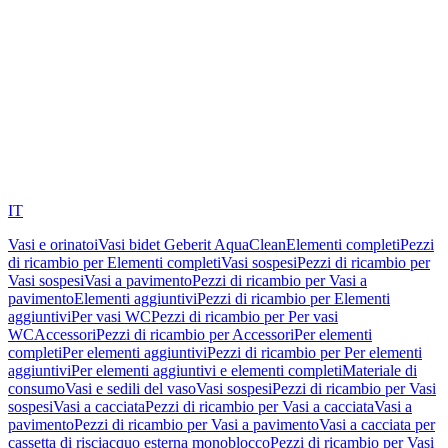
IT
Vasi e orinatoi
Vasi bidet Geberit AquaClean
Elementi completi
Pezzi
di ricambio per Elementi completi
Vasi sospesi
Pezzi di ricambio per
Vasi sospesi
Vasi a pavimento
Pezzi di ricambio per Vasi a
pavimento
Elementi aggiuntivi
Pezzi di ricambio per Elementi
aggiuntivi
Per vasi WC
Pezzi di ricambio per Per vasi
WC
Accessori
Pezzi di ricambio per Accessori
Per elementi
completi
Per elementi aggiuntivi
Pezzi di ricambio per Per elementi
aggiuntivi
Per elementi aggiuntivi e elementi completi
Materiale di
consumo
Vasi e sedili del vaso
Vasi sospesi
Pezzi di ricambio per Vasi
sospesi
Vasi a cacciata
Pezzi di ricambio per Vasi a cacciata
Vasi a
pavimento
Pezzi di ricambio per Vasi a pavimento
Vasi a cacciata per
cassetta di risciacquo esterna monoblocco
Pezzi di ricambio per Vasi