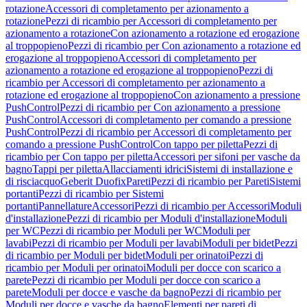
rotazione
Accessori di completamento per azionamento a
rotazione
Pezzi di ricambio per Accessori di completamento per
azionamento a rotazione
Con azionamento a rotazione ed erogazione
al troppopieno
Pezzi di ricambio per Con azionamento a rotazione ed
erogazione al troppopieno
Accessori di completamento per
azionamento a rotazione ed erogazione al troppopieno
Pezzi di
ricambio per Accessori di completamento per azionamento a
rotazione ed erogazione al troppopieno
Con azionamento a pressione
PushControl
Pezzi di ricambio per Con azionamento a pressione
PushControl
Accessori di completamento per comando a pressione
PushControl
Pezzi di ricambio per Accessori di completamento per
comando a pressione PushControl
Con tappo per piletta
Pezzi di
ricambio per Con tappo per piletta
Accessori per sifoni per vasche da
bagno
Tappi per piletta
Allacciamenti idrici
Sistemi di installazione e
di risciacquo
Geberit Duofix
Pareti
Pezzi di ricambio per Pareti
Sistemi
portanti
Pezzi di ricambio per Sistemi
portanti
Pannellature
Accessori
Pezzi di ricambio per Accessori
Moduli
d'installazione
Pezzi di ricambio per Moduli d'installazione
Moduli
per WC
Pezzi di ricambio per Moduli per WC
Moduli per
lavabi
Pezzi di ricambio per Moduli per lavabi
Moduli per bidet
Pezzi
di ricambio per Moduli per bidet
Moduli per orinatoi
Pezzi di
ricambio per Moduli per orinatoi
Moduli per docce con scarico a
parete
Pezzi di ricambio per Moduli per docce con scarico a
parete
Moduli per docce e vasche da bagno
Pezzi di ricambio per
Moduli per docce e vasche da bagno
Elementi per pareti di