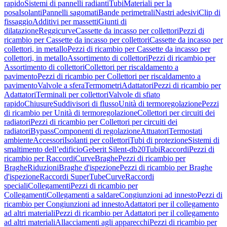
rapido
Sistemi di pannelli radianti
Tubi
Materiali per la
posa
Isolanti
Pannelli sagomati
Bande perimetrali
Nastri adesivi
Clip di
fissaggio
Additivi per massetti
Giunti di
dilatazione
Reggicurve
Cassette da incasso per collettori
Pezzi di
ricambio per Cassette da incasso per collettori
Cassette da incasso per
collettori, in metallo
Pezzi di ricambio per Cassette da incasso per
collettori, in metallo
Assortimento di collettori
Pezzi di ricambio per
Assortimento di collettori
Collettori per riscaldamento a
pavimento
Pezzi di ricambio per Collettori per riscaldamento a
pavimento
Valvole a sfera
Termometri
Adattatori
Pezzi di ricambio per
Adattatori
Terminali per collettori
Valvole di sfiato
rapido
Chiusure
Suddivisori di flusso
Unità di termoregolazione
Pezzi
di ricambio per Unità di termoregolazione
Collettori per circuiti dei
radiatori
Pezzi di ricambio per Collettori per circuiti dei
radiatori
Bypass
Componenti di regolazione
Attuatori
Termostati
ambiente
Accessori
Isolanti per collettori
Tubi di protezione
Sistemi di
smaltimento dell’edificio
Geberit Silent-db20
Tubi
Raccordi
Pezzi di
ricambio per Raccordi
Curve
Braghe
Pezzi di ricambio per
Braghe
Riduzioni
Braghe d'ispezione
Pezzi di ricambio per Braghe
d'ispezione
Raccordi SuperTube
Curve
Raccordi
speciali
Collegamenti
Pezzi di ricambio per
Collegamenti
Collegamenti a saldare
Congiunzioni ad innesto
Pezzi di
ricambio per Congiunzioni ad innesto
Adattatori per il collegamento
ad altri materiali
Pezzi di ricambio per Adattatori per il collegamento
ad altri materiali
Allacciamenti agli apparecchi
Pezzi di ricambio per