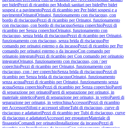
per bidet
Pezzi di ricambio per Moduli sanitari per bidet
Per bidet
sospesi e a pavimento
Pezzi di ricambio per Per bidet sospesi e a
pavimento
Orinatoi
Orinatoi, funzionamento con risciacquo, con
bordo di risciacquo
Pezzi di ricambio per Orinatoi, funzionamento
con risciacquo, con bordo di risciacquo
Senza coperchio
Pezzi di
ricambio per Senza coperchio
Orinatoi, funzionamento con
risciacquo, senza brida di risciacquo
Pezzi di ricambio per Orinatoi,
funzionamento con risciacquo, senza brida di risciacquo
Per
comando per orinatoi esterno o da incasso
Pezzi di ricambio per Per
comando per orinatoi esterno o da incasso
Con comando per
orinatoio integrato
Pezzi di ricambio per Con comando per orinatoio
integrato
Orinatoi, funzionamento con risciacquo, con / per
coperchio
Pezzi di ricambio per Orinatoi, funzionamento con
risciacquo, con / per coperchio
Senza brida di risciacquo
Pezzi di
ricambio per Senza brida di risciacquo
Orinatoi, funzionamento
senza acqua
Pezzi di ricambio per Orinatoi, funzionamento senza
acqua
Senza coperchio
Pezzi di ricambio per Senza coperchio
Pareti
di separazione per orinatoi
Pareti di separazione per orinatoi, in
materiale sintetico
Pareti di separazione per orinatoi, in vetro
Pareti di
separazione per orinatoi, in vetrochina
Accessori
Pezzi di ricambio
per Accessori
Sifoni e accessori sifone
Tubi di risciacquo, curve di
risciacquo e adattatori
Pezzi di ricambio per Tubi di risciacquo, curve
di risciacquo e adattatori
Accessori per erogatore
Materiale di
fissaggio
Comandi per orinatoi
Installazione da incasso
Pezzi di