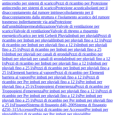
antincendio per sistemi di scarico
Pezzi di ricambio per Protezione
antincendio per sistemi di scarico
Protezione acustica
Isolanti per il
disaccoppiamento dal rumore intrinseco
Isolamento per il
disaccoppiamento dalla struttura e l'isolamento acustico del rumore
trasmesso indirettamente via aria
Protezione
dall'umidità
Impermeabilizzazione
Valvole di ventilazione per
scarico
Valvole di ventilazione
Valvole di ritegno a risparmio
energetico
Scarico per tetti Geberit Pluvia
Imbuti per pluviali
Pezzi di
ricambio per Imbuti per pluviali
Imbuti per pluviali fino a 12 l/s
Pezzi
di ricambio per Imbuti per pluviali fino a 12 l/s
Imbuti per pluviali
fino a 25 l/s
Pezzi di ricambio per Imbuti per pluviali fino a 25
l/s
Imbuti per pluviali per canali di gronda
Pezzi di ricambio per
Imbuti per pluviali per canali di gronda
Imbuti per pluviali fino a 12
l/s
Pezzi di ricambio per Imbuti per pluviali fino a 12 l/s
Imbuti per
pluviali fino a 25 l/s
Pezzi di ricambio per Imbuti per pluviali fino a
25 l/s
Elementi barriera al vapore
Pezzi di ricambio per Elementi
barriera al vapore
Per imbuti per pluviali fino a 12 l/s
Pezzi di
ricambio per Per imbuti per pluviali fino a 12 l/s
Per imbuti per
pluviali fino a 25 l/s
Troppopieni d'emergenza
Pezzi di ricambio per
Troppopieni d'emergenza
Per imbuti per pluviali fino a 12 l/s
Pezzi di
ricambio per Per imbuti per pluviali fino a 12 l/s
Per imbuti per
pluviali fino a 25 l/s
Pezzi di ricambio per Per imbuti per pluviali fino
a 25 l/s
Fissaggi
Sistema di fissaggio d40–200
Sistema di fissaggio
d250–315
Accessori
Pezzi di ricambio per Accessori
Per imbuti per
pluviali
Pezzi di ricambio per Per imbuti per pluviali
Per