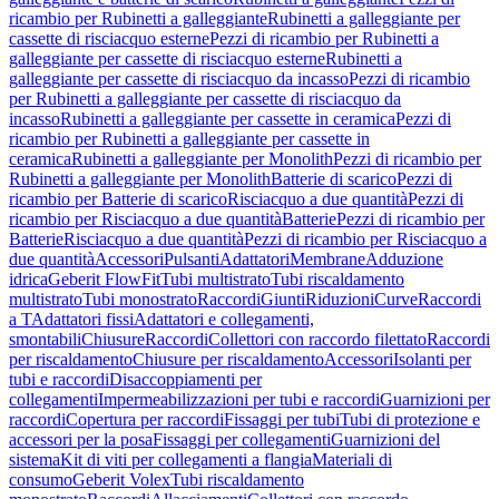
ricambio per Rubinetti a galleggiante
Rubinetti a galleggiante per
cassette di risciacquo esterne
Pezzi di ricambio per Rubinetti a
galleggiante per cassette di risciacquo esterne
Rubinetti a
galleggiante per cassette di risciacquo da incasso
Pezzi di ricambio
per Rubinetti a galleggiante per cassette di risciacquo da
incasso
Rubinetti a galleggiante per cassette in ceramica
Pezzi di
ricambio per Rubinetti a galleggiante per cassette in
ceramica
Rubinetti a galleggiante per Monolith
Pezzi di ricambio per
Rubinetti a galleggiante per Monolith
Batterie di scarico
Pezzi di
ricambio per Batterie di scarico
Risciacquo a due quantità
Pezzi di
ricambio per Risciacquo a due quantità
Batterie
Pezzi di ricambio per
Batterie
Risciacquo a due quantità
Pezzi di ricambio per Risciacquo a
due quantità
Accessori
Pulsanti
Adattatori
Membrane
Adduzione
idrica
Geberit FlowFit
Tubi multistrato
Tubi riscaldamento
multistrato
Tubi monostrato
Raccordi
Giunti
Riduzioni
Curve
Raccordi
a T
Adattatori fissi
Adattatori e collegamenti,
smontabili
Chiusure
Raccordi
Collettori con raccordo filettato
Raccordi
per riscaldamento
Chiusure per riscaldamento
Accessori
Isolanti per
tubi e raccordi
Disaccoppiamenti per
collegamenti
Impermeabilizzazioni per tubi e raccordi
Guarnizioni per
raccordi
Copertura per raccordi
Fissaggi per tubi
Tubi di protezione e
accessori per la posa
Fissaggi per collegamenti
Guarnizioni del
sistema
Kit di viti per collegamenti a flangia
Materiali di
consumo
Geberit Volex
Tubi riscaldamento