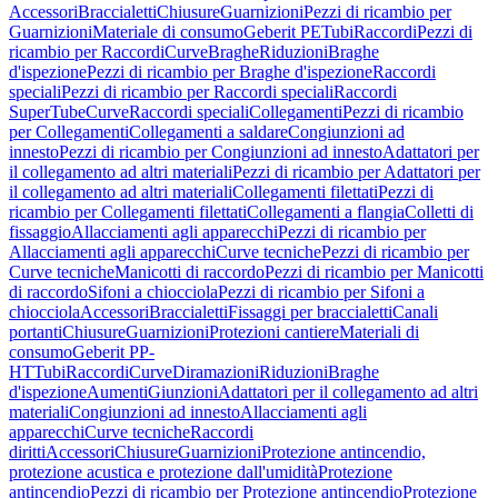
Accessori
Braccialetti
Chiusure
Guarnizioni
Pezzi di ricambio per
Guarnizioni
Materiale di consumo
Geberit PE
Tubi
Raccordi
Pezzi di
ricambio per Raccordi
Curve
Braghe
Riduzioni
Braghe
d'ispezione
Pezzi di ricambio per Braghe d'ispezione
Raccordi
speciali
Pezzi di ricambio per Raccordi speciali
Raccordi
SuperTube
Curve
Raccordi speciali
Collegamenti
Pezzi di ricambio
per Collegamenti
Collegamenti a saldare
Congiunzioni ad
innesto
Pezzi di ricambio per Congiunzioni ad innesto
Adattatori per
il collegamento ad altri materiali
Pezzi di ricambio per Adattatori per
il collegamento ad altri materiali
Collegamenti filettati
Pezzi di
ricambio per Collegamenti filettati
Collegamenti a flangia
Colletti di
fissaggio
Allacciamenti agli apparecchi
Pezzi di ricambio per
Allacciamenti agli apparecchi
Curve tecniche
Pezzi di ricambio per
Curve tecniche
Manicotti di raccordo
Pezzi di ricambio per Manicotti
di raccordo
Sifoni a chiocciola
Pezzi di ricambio per Sifoni a
chiocciola
Accessori
Braccialetti
Fissaggi per braccialetti
Canali
portanti
Chiusure
Guarnizioni
Protezioni cantiere
Materiali di
consumo
Geberit PP-
HT
Tubi
Raccordi
Curve
Diramazioni
Riduzioni
Braghe
d'ispezione
Aumenti
Giunzioni
Adattatori per il collegamento ad altri
materiali
Congiunzioni ad innesto
Allacciamenti agli
apparecchi
Curve tecniche
Raccordi
diritti
Accessori
Chiusure
Guarnizioni
Protezione antincendio,
protezione acustica e protezione dall'umidità
Protezione
antincendio
Pezzi di ricambio per Protezione antincendio
Protezione