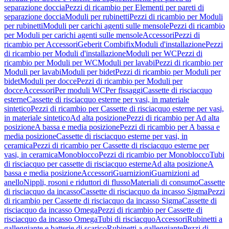
separazione doccia
Pezzi di ricambio per Elementi per pareti di
separazione doccia
Moduli per rubinetti
Pezzi di ricambio per Moduli
per rubinetti
Moduli per carichi agenti sulle mensole
Pezzi di ricambio
per Moduli per carichi agenti sulle mensole
Accessori
Pezzi di
ricambio per Accessori
Geberit Combifix
Moduli d'installazione
Pezzi
di ricambio per Moduli d'installazione
Moduli per WC
Pezzi di
ricambio per Moduli per WC
Moduli per lavabi
Pezzi di ricambio per
Moduli per lavabi
Moduli per bidet
Pezzi di ricambio per Moduli per
bidet
Moduli per docce
Pezzi di ricambio per Moduli per
docce
Accessori
Per moduli WC
Per fissaggi
Cassette di risciacquo
esterne
Cassette di risciacquo esterne per vasi, in materiale
sintetico
Pezzi di ricambio per Cassette di risciacquo esterne per vasi,
in materiale sintetico
Ad alta posizione
Pezzi di ricambio per Ad alta
posizione
A bassa e media posizione
Pezzi di ricambio per A bassa e
media posizione
Cassette di risciacquo esterne per vasi, in
ceramica
Pezzi di ricambio per Cassette di risciacquo esterne per
vasi, in ceramica
Monoblocco
Pezzi di ricambio per Monoblocco
Tubi
di risciacquo per cassette di risciacquo esterne
Ad alta posizione
A
bassa e media posizione
Accessori
Guarnizioni
Guarnizioni ad
anello
Nippli, rosoni e riduttori di flusso
Materiali di consumo
Cassette
di risciacquo da incasso
Cassette di risciacquo da incasso Sigma
Pezzi
di ricambio per Cassette di risciacquo da incasso Sigma
Cassette di
risciacquo da incasso Omega
Pezzi di ricambio per Cassette di
risciacquo da incasso Omega
Tubi di risciacquo
Accessori
Rubinetti a
galleggiante e batterie di scarico
Rubinetti a galleggiante
Pezzi di