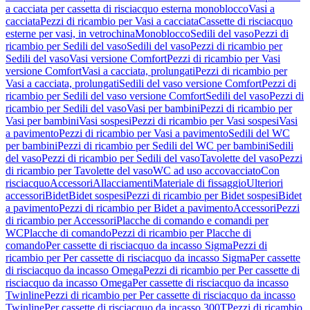
a cacciata per cassetta di risciacquo esterna monoblocco
Vasi a
cacciata
Pezzi di ricambio per Vasi a cacciata
Cassette di risciacquo
esterne per vasi, in vetrochina
Monoblocco
Sedili del vaso
Pezzi di
ricambio per Sedili del vaso
Sedili del vaso
Pezzi di ricambio per
Sedili del vaso
Vasi versione Comfort
Pezzi di ricambio per Vasi
versione Comfort
Vasi a cacciata, prolungati
Pezzi di ricambio per
Vasi a cacciata, prolungati
Sedili del vaso versione Comfort
Pezzi di
ricambio per Sedili del vaso versione Comfort
Sedili del vaso
Pezzi di
ricambio per Sedili del vaso
Vasi per bambini
Pezzi di ricambio per
Vasi per bambini
Vasi sospesi
Pezzi di ricambio per Vasi sospesi
Vasi
a pavimento
Pezzi di ricambio per Vasi a pavimento
Sedili del WC
per bambini
Pezzi di ricambio per Sedili del WC per bambini
Sedili
del vaso
Pezzi di ricambio per Sedili del vaso
Tavolette del vaso
Pezzi
di ricambio per Tavolette del vaso
WC ad uso accovacciato
Con
risciacquo
Accessori
Allacciamenti
Materiale di fissaggio
Ulteriori
accessori
Bidet
Bidet sospesi
Pezzi di ricambio per Bidet sospesi
Bidet
a pavimento
Pezzi di ricambio per Bidet a pavimento
Accessori
Pezzi
di ricambio per Accessori
Placche di comando e comandi per
WC
Placche di comando
Pezzi di ricambio per Placche di
comando
Per cassette di risciacquo da incasso Sigma
Pezzi di
ricambio per Per cassette di risciacquo da incasso Sigma
Per cassette
di risciacquo da incasso Omega
Pezzi di ricambio per Per cassette di
risciacquo da incasso Omega
Per cassette di risciacquo da incasso
Twinline
Pezzi di ricambio per Per cassette di risciacquo da incasso
Twinline
Per cassette di risciacquo da incasso 300T
Pezzi di ricambio