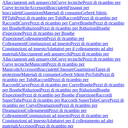
Allacciamenti agli apparecchi
Curve tecniche
Pezzi di ricambio per
Curve tecniche
Accessori
Braccialetti
Fissaggi per
braccialetti
Guarnizioni
Materiali di consumo
Geberit Silent-
PP
Tubi
Pezzi di ricambio per Tubi
Raccordi
Pezzi di ricambio per
Raccordi
Curve
Pezzi di ricambio per Curve
Braghe
Pezzi di ricambio
per Braghe
Riduzioni
Pezzi di ricambio per Riduzioni
Braghe
d'ispezione
Pezzi di ricambio per Braghe
d'ispezione
Collegamenti
Pezzi di ricambio per
Collegamenti
Congiunzioni ad innesto
Pezzi di ricambio per
Congiunzioni ad innesto
Adattatori per il collegamento ad altri
materiali
Allacciamenti agli apparecchi
Pezzi di ricambio per
Allacciamenti agli apparecchi
Curve tecniche
Pezzi di ricambio per
Curve tecniche
Manicotti
Pezzi di ricambio per
Manicotti
Accessori
Braccialetti
Chiusure
Guarnizioni
Tappi di
protezione
Materiali di consumo
Geberit Silent-Pro
Tubi
Pezzi di
ricambio per Tubi
Raccordi
Pezzi di ricambio per
Raccordi
Curve
Pezzi di ricambio per Curve
Braghe
Pezzi di ricambio
per Braghe
Riduzioni
Pezzi di ricambio per Riduzioni
Braghe
d'ispezione
Pezzi di ricambio per Braghe d'ispezione
Raccordi
SuperTube
Pezzi di ricambio per Raccordi SuperTube
Curve
Pezzi di
ricambio per Curve
Diramazioni
Pezzi di ricambio per
Diramazioni
Collegamenti
Pezzi di ricambio per
Collegamenti
Congiunzioni ad innesto
Pezzi di ricambio per
Congiunzioni ad innesto
Adattatori per il collegamento ad altri
materiali
Accessori
Pezzi di ricambio per