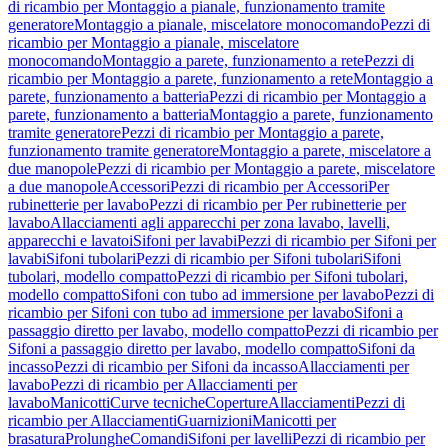
di ricambio per Montaggio a pianale, funzionamento tramite
generatore
Montaggio a pianale, miscelatore monocomando
Pezzi di
ricambio per Montaggio a pianale, miscelatore
monocomando
Montaggio a parete, funzionamento a rete
Pezzi di
ricambio per Montaggio a parete, funzionamento a rete
Montaggio a
parete, funzionamento a batteria
Pezzi di ricambio per Montaggio a
parete, funzionamento a batteria
Montaggio a parete, funzionamento
tramite generatore
Pezzi di ricambio per Montaggio a parete,
funzionamento tramite generatore
Montaggio a parete, miscelatore a
due manopole
Pezzi di ricambio per Montaggio a parete, miscelatore
a due manopole
Accessori
Pezzi di ricambio per Accessori
Per
rubinetterie per lavabo
Pezzi di ricambio per Per rubinetterie per
lavabo
Allacciamenti agli apparecchi per zona lavabo, lavelli,
apparecchi e lavatoi
Sifoni per lavabi
Pezzi di ricambio per Sifoni per
lavabi
Sifoni tubolari
Pezzi di ricambio per Sifoni tubolari
Sifoni
tubolari, modello compatto
Pezzi di ricambio per Sifoni tubolari,
modello compatto
Sifoni con tubo ad immersione per lavabo
Pezzi di
ricambio per Sifoni con tubo ad immersione per lavabo
Sifoni a
passaggio diretto per lavabo, modello compatto
Pezzi di ricambio per
Sifoni a passaggio diretto per lavabo, modello compatto
Sifoni da
incasso
Pezzi di ricambio per Sifoni da incasso
Allacciamenti per
lavabo
Pezzi di ricambio per Allacciamenti per
lavabo
Manicotti
Curve tecniche
Coperture
Allacciamenti
Pezzi di
ricambio per Allacciamenti
Guarnizioni
Manicotti per
brasatura
Prolunghe
Comandi
Sifoni per lavelli
Pezzi di ricambio per