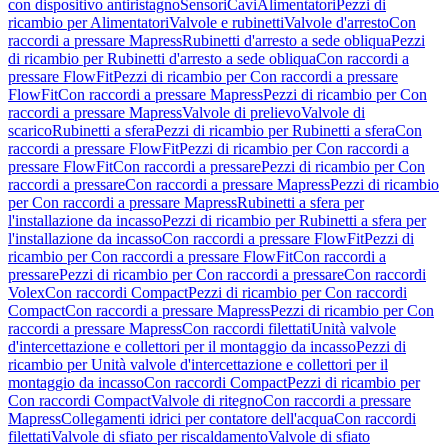
con dispositivo antiristagno
Sensori
Cavi
Alimentatori
Pezzi di
ricambio per Alimentatori
Valvole e rubinetti
Valvole d'arresto
Con
raccordi a pressare Mapress
Rubinetti d'arresto a sede obliqua
Pezzi
di ricambio per Rubinetti d'arresto a sede obliqua
Con raccordi a
pressare FlowFit
Pezzi di ricambio per Con raccordi a pressare
FlowFit
Con raccordi a pressare Mapress
Pezzi di ricambio per Con
raccordi a pressare Mapress
Valvole di prelievo
Valvole di
scarico
Rubinetti a sfera
Pezzi di ricambio per Rubinetti a sfera
Con
raccordi a pressare FlowFit
Pezzi di ricambio per Con raccordi a
pressare FlowFit
Con raccordi a pressare
Pezzi di ricambio per Con
raccordi a pressare
Con raccordi a pressare Mapress
Pezzi di ricambio
per Con raccordi a pressare Mapress
Rubinetti a sfera per
l'installazione da incasso
Pezzi di ricambio per Rubinetti a sfera per
l'installazione da incasso
Con raccordi a pressare FlowFit
Pezzi di
ricambio per Con raccordi a pressare FlowFit
Con raccordi a
pressare
Pezzi di ricambio per Con raccordi a pressare
Con raccordi
Volex
Con raccordi Compact
Pezzi di ricambio per Con raccordi
Compact
Con raccordi a pressare Mapress
Pezzi di ricambio per Con
raccordi a pressare Mapress
Con raccordi filettati
Unità valvole
d'intercettazione e collettori per il montaggio da incasso
Pezzi di
ricambio per Unità valvole d'intercettazione e collettori per il
montaggio da incasso
Con raccordi Compact
Pezzi di ricambio per
Con raccordi Compact
Valvole di ritegno
Con raccordi a pressare
Mapress
Collegamenti idrici per contatore dell'acqua
Con raccordi
filettati
Valvole di sfiato per riscaldamento
Valvole di sfiato