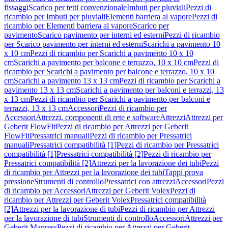
fissaggi
Scarico per tetti convenzionale
Imbuti per pluviali
Pezzi di
ricambio per Imbuti per pluviali
Elementi barriera al vapore
Pezzi di
ricambio per Elementi barriera al vapore
Scarico per
pavimento
Scarico pavimento per interni ed esterni
Pezzi di ricambio
per Scarico pavimento per interni ed esterni
Scarichi a pavimento 10
x 10 cm
Pezzi di ricambio per Scarichi a pavimento 10 x 10
cm
Scarichi a pavimento per balcone e terrazzo, 10 x 10 cm
Pezzi di
ricambio per Scarichi a pavimento per balcone e terrazzo, 10 x 10
cm
Scarichi a pavimento 13 x 13 cm
Pezzi di ricambio per Scarichi a
pavimento 13 x 13 cm
Scarichi a pavimento per balconi e terrazzi, 13
x 13 cm
Pezzi di ricambio per Scarichi a pavimento per balconi e
terrazzi, 13 x 13 cm
Accessori
Pezzi di ricambio per
Accessori
Attrezzi, componenti di rete e software
Attrezzi
Attrezzi per
Geberit FlowFit
Pezzi di ricambio per Attrezzi per Geberit
FlowFit
Pressatrici manuali
Pezzi di ricambio per Pressatrici
manuali
Pressatrici compatibilità [1]
Pezzi di ricambio per Pressatrici
compatibilità [1]
Pressatrici compatibilità [2]
Pezzi di ricambio per
Pressatrici compatibilità [2]
Attrezzi per la lavorazione dei tubi
Pezzi
di ricambio per Attrezzi per la lavorazione dei tubi
Tappi prova
pressione
Strumenti di controllo
Pressatrici con attrezzi
Accessori
Pezzi
di ricambio per Accessori
Attrezzi per Geberit Volex
Pezzi di
ricambio per Attrezzi per Geberit Volex
Pressatrici compatibilità
[2]
Attrezzi per la lavorazione di tubi
Pezzi di ricambio per Attrezzi
per la lavorazione di tubi
Strumenti di controllo
Accessori
Attrezzi per
Geberit Mapress
Pezzi di ricambio per Attrezzi per Geberit