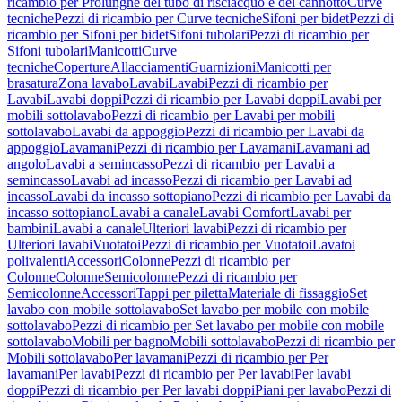
ricambio per Prolunghe del tubo di risciacquo e del cannotto
Curve
tecniche
Pezzi di ricambio per Curve tecniche
Sifoni per bidet
Pezzi di
ricambio per Sifoni per bidet
Sifoni tubolari
Pezzi di ricambio per
Sifoni tubolari
Manicotti
Curve
tecniche
Coperture
Allacciamenti
Guarnizioni
Manicotti per
brasatura
Zona lavabo
Lavabi
Lavabi
Pezzi di ricambio per
Lavabi
Lavabi doppi
Pezzi di ricambio per Lavabi doppi
Lavabi per
mobili sottolavabo
Pezzi di ricambio per Lavabi per mobili
sottolavabo
Lavabi da appoggio
Pezzi di ricambio per Lavabi da
appoggio
Lavamani
Pezzi di ricambio per Lavamani
Lavamani ad
angolo
Lavabi a semincasso
Pezzi di ricambio per Lavabi a
semincasso
Lavabi ad incasso
Pezzi di ricambio per Lavabi ad
incasso
Lavabi da incasso sottopiano
Pezzi di ricambio per Lavabi da
incasso sottopiano
Lavabi a canale
Lavabi Comfort
Lavabi per
bambini
Lavabi a canale
Ulteriori lavabi
Pezzi di ricambio per
Ulteriori lavabi
Vuotatoi
Pezzi di ricambio per Vuotatoi
Lavatoi
polivalenti
Accessori
Colonne
Pezzi di ricambio per
Colonne
Colonne
Semicolonne
Pezzi di ricambio per
Semicolonne
Accessori
Tappi per piletta
Materiale di fissaggio
Set
lavabo con mobile sottolavabo
Set lavabo per mobile con mobile
sottolavabo
Pezzi di ricambio per Set lavabo per mobile con mobile
sottolavabo
Mobili per bagno
Mobili sottolavabo
Pezzi di ricambio per
Mobili sottolavabo
Per lavamani
Pezzi di ricambio per Per
lavamani
Per lavabi
Pezzi di ricambio per Per lavabi
Per lavabi
doppi
Pezzi di ricambio per Per lavabi doppi
Piani per lavabo
Pezzi di