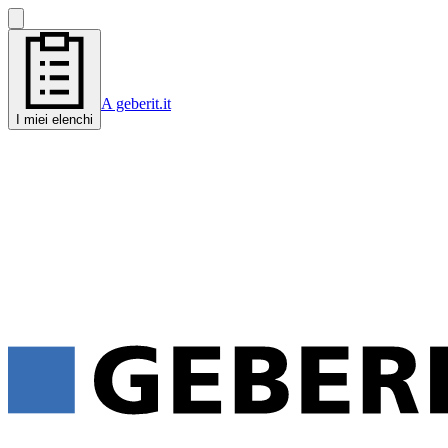
A geberit.it
I miei elenchi