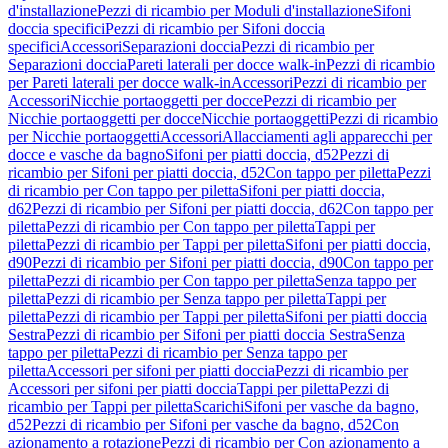
d'installazione
Pezzi di ricambio per Moduli d'installazione
Sifoni
doccia specifici
Pezzi di ricambio per Sifoni doccia
specifici
Accessori
Separazioni doccia
Pezzi di ricambio per
Separazioni doccia
Pareti laterali per docce walk-in
Pezzi di ricambio
per Pareti laterali per docce walk-in
Accessori
Pezzi di ricambio per
Accessori
Nicchie portaoggetti per docce
Pezzi di ricambio per
Nicchie portaoggetti per docce
Nicchie portaoggetti
Pezzi di ricambio
per Nicchie portaoggetti
Accessori
Allacciamenti agli apparecchi per
docce e vasche da bagno
Sifoni per piatti doccia, d52
Pezzi di
ricambio per Sifoni per piatti doccia, d52
Con tappo per piletta
Pezzi
di ricambio per Con tappo per piletta
Sifoni per piatti doccia,
d62
Pezzi di ricambio per Sifoni per piatti doccia, d62
Con tappo per
piletta
Pezzi di ricambio per Con tappo per piletta
Tappi per
piletta
Pezzi di ricambio per Tappi per piletta
Sifoni per piatti doccia,
d90
Pezzi di ricambio per Sifoni per piatti doccia, d90
Con tappo per
piletta
Pezzi di ricambio per Con tappo per piletta
Senza tappo per
piletta
Pezzi di ricambio per Senza tappo per piletta
Tappi per
piletta
Pezzi di ricambio per Tappi per piletta
Sifoni per piatti doccia
Sestra
Pezzi di ricambio per Sifoni per piatti doccia Sestra
Senza
tappo per piletta
Pezzi di ricambio per Senza tappo per
piletta
Accessori per sifoni per piatti doccia
Pezzi di ricambio per
Accessori per sifoni per piatti doccia
Tappi per piletta
Pezzi di
ricambio per Tappi per piletta
Scarichi
Sifoni per vasche da bagno,
d52
Pezzi di ricambio per Sifoni per vasche da bagno, d52
Con
azionamento a rotazione
Pezzi di ricambio per Con azionamento a