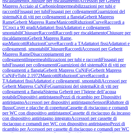
riscaldamento
Chiusure per riscaldamento
Accessori per Geberit
Mapress Acciaio al Carbonio
Impermeabilizzazioni per tubi e
raccordi
Fissaggi per tubi
Fissaggi per collegamenti
Guarnizioni del
sistema
Kit di viti per collegamenti a flangia
Geberit Mapress
Rame
Geberit Mapress Rame
Manicotti
Riduzioni
Curve
Raccordi a
T
Croci a 90 gradi
Adattatori fissi
Adattatori e collegamenti,
smontabili
Chiusure
Raccordi
Raccordi per riscaldamento
Chiusure per
riscaldamento
Geberit Mapress Rame,
gas
Manicotti
Riduzioni
Curve
Raccordi a T
Adattatori fissi
Adattatori e
collegamenti, smontabili
Chiusure
Raccordi
Accessori per Geberit
Mapress Rame
Disaccoppiamenti per
collegamenti
Impermeabilizzazioni per tubi e raccordi
Fissaggi per
tubi
Fissaggi per collegamenti
Guarnizioni del sistema
Kit di viti per
collegamenti a flangia
Geberit Mapress CuNiFe
Geberit Mapress
CuNiFe
Tubi 2.1972
Manicotti
Riduzioni
Curve
Raccordi a
T
Adattatori fissi
Adattatori e collegamenti, smontabili
Accessori per
Geberit Mapress CuNiFe
Guarnizioni del sistema
Kit di viti per
collegamenti a flangia
Sistema Geberit per l’Igiene dell’acqua
potabile
Dispositivi antiristagno
Pezzi di ricambio per Dispositivi
antiristagno
Accessori per dispositivi antiristagno
Sensori
Riduttore di
flusso
Cover e placche di copertura
Cassette di risciacquo e comandi
per WC con dispositivo antiristagno
Cassette di risciacquo da incasso
con dispositivo antiristagno integrato
Accessori per cassette di
risciacquo e comandi per WC con dispositivo antiristagno
Pezzi di
ricambio per Accessori per cassette di risciacquo e comandi per WC