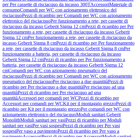
per Per cassette di risciacquo da incasso 300T
Accessori
Materiale di
consumo
Comandi per WC con azionamento elettronico del
risciacquo
Pezzi di ricambio per Comandi per WC con azionamento
elettronico del risciacquo
Per funzionamento a rete, per cassette di
risciacquo da incasso Geberit Sigma 12 cm
Pezzi di ricambio per Per
funzionamento a rete, per cassette di risciacquo da incasso Geberit
Sigma 12 cm
Per funzionamento a rete, per cassette di risciacquo da
incasso Geberit Sigma 8 cm
Pezzi di ricambio per Per funzionamento
a rete, per cassette di risciacquo da incasso Geberit Sigma 8 cm
Per
funzionamento a batteria, per cassette di risciacquo da incasso
Geberit Sigma 12 cm
Pezzi di ricambio per Per funzionamento a
batteria, per cassette di risciacquo da incasso Geberit Sigma 12
cm
Comandi per WC con azionamento pneumatico del
risciacquo
Pezzi di ricambio per Comandi per WC con azionamento
pneumatico del risciacquo
Per risciacquo a due quantità
Pezzi di
ricambio per Per risciacquo a due quantità
Per risciacquo ad una
quantità
Pezzi di ricambio per Per risciacquo ad una
quantità
Accessori per comandi per WC
Pezzi di ricambio per
Accessori per comandi per WC
Kit per il montaggio grezzo
Pezzi di
ricambio per Kit per il montaggio grezzo
Per comandi per WC con
azionamento elettronico del risciacquo
Moduli sanitari Geberit
Monolith
Moduli sanitari per vasi
Pezzi di ricambio per Moduli
sanitari per vasi
Per vasi sospesi
Pezzi di ricambio per Per vasi
sospesi
Per vaso a pavimento
Pezzi di ricambio per Per vaso a
pavimento
Accessori
Pezzi di ricambio per Accessori
Moduli sanitari