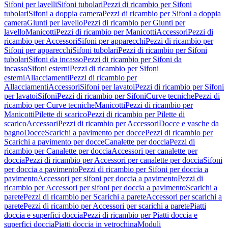
Sifoni per lavelli
Sifoni tubolari
Pezzi di ricambio per Sifoni
tubolari
Sifoni a doppia camera
Pezzi di ricambio per Sifoni a doppia
camera
Giunti per lavello
Pezzi di ricambio per Giunti per
lavello
Manicotti
Pezzi di ricambio per Manicotti
Accessori
Pezzi di
ricambio per Accessori
Sifoni per apparecchi
Pezzi di ricambio per
Sifoni per apparecchi
Sifoni tubolari
Pezzi di ricambio per Sifoni
tubolari
Sifoni da incasso
Pezzi di ricambio per Sifoni da
incasso
Sifoni esterni
Pezzi di ricambio per Sifoni
esterni
Allacciamenti
Pezzi di ricambio per
Allacciamenti
Accessori
Sifoni per lavatoi
Pezzi di ricambio per Sifoni
per lavatoi
Sifoni
Pezzi di ricambio per Sifoni
Curve tecniche
Pezzi di
ricambio per Curve tecniche
Manicotti
Pezzi di ricambio per
Manicotti
Pilette di scarico
Pezzi di ricambio per Pilette di
scarico
Accessori
Pezzi di ricambio per Accessori
Docce e vasche da
bagno
Docce
Scarichi a pavimento per docce
Pezzi di ricambio per
Scarichi a pavimento per docce
Canalette per doccia
Pezzi di
ricambio per Canalette per doccia
Accessori per canalette per
doccia
Pezzi di ricambio per Accessori per canalette per doccia
Sifoni
per doccia a pavimento
Pezzi di ricambio per Sifoni per doccia a
pavimento
Accessori per sifoni per doccia a pavimento
Pezzi di
ricambio per Accessori per sifoni per doccia a pavimento
Scarichi a
parete
Pezzi di ricambio per Scarichi a parete
Accessori per scarichi a
parete
Pezzi di ricambio per Accessori per scarichi a parete
Piatti
doccia e superfici doccia
Pezzi di ricambio per Piatti doccia e
superfici doccia
Piatti doccia in vetrochina
Moduli