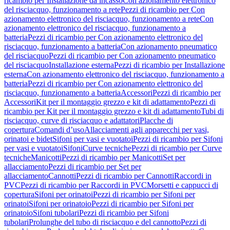
ricambio per Installazione da incasso
Con azionamento elettronico
del risciacquo, funzionamento a rete
Pezzi di ricambio per Con
azionamento elettronico del risciacquo, funzionamento a rete
Con
azionamento elettronico del risciacquo, funzionamento a
batteria
Pezzi di ricambio per Con azionamento elettronico del
risciacquo, funzionamento a batteria
Con azionamento pneumatico
del risciacquo
Pezzi di ricambio per Con azionamento pneumatico
del risciacquo
Installazione esterna
Pezzi di ricambio per Installazione
esterna
Con azionamento elettronico del risciacquo, funzionamento a
batteria
Pezzi di ricambio per Con azionamento elettronico del
risciacquo, funzionamento a batteria
Accessori
Pezzi di ricambio per
Accessori
Kit per il montaggio grezzo e kit di adattamento
Pezzi di
ricambio per Kit per il montaggio grezzo e kit di adattamento
Tubi di
risciacquo, curve di risciacquo e adattatori
Placche di
copertura
Comandi d’uso
Allacciamenti agli apparecchi per vasi,
orinatoi e bidet
Sifoni per vasi e vuotatoi
Pezzi di ricambio per Sifoni
per vasi e vuotatoi
Sifoni
Curve tecniche
Pezzi di ricambio per Curve
tecniche
Manicotti
Pezzi di ricambio per Manicotti
Set per
allacciamento
Pezzi di ricambio per Set per
allacciamento
Cannotti
Pezzi di ricambio per Cannotti
Raccordi in
PVC
Pezzi di ricambio per Raccordi in PVC
Morsetti e cappucci di
copertura
Sifoni per orinatoi
Pezzi di ricambio per Sifoni per
orinatoi
Sifoni per orinatoio
Pezzi di ricambio per Sifoni per
orinatoio
Sifoni tubolari
Pezzi di ricambio per Sifoni
tubolari
Prolunghe del tubo di risciacquo e del cannotto
Pezzi di