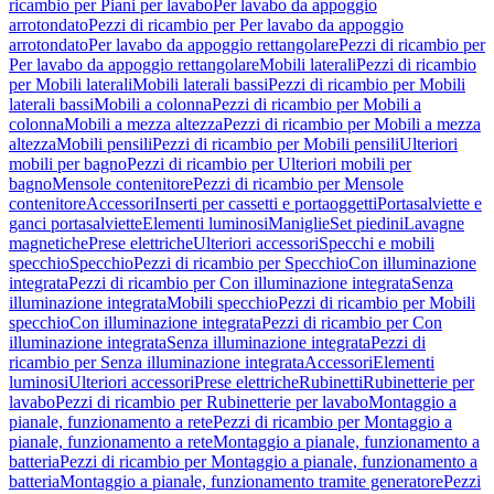
ricambio per Piani per lavabo
Per lavabo da appoggio
arrotondato
Pezzi di ricambio per Per lavabo da appoggio
arrotondato
Per lavabo da appoggio rettangolare
Pezzi di ricambio per
Per lavabo da appoggio rettangolare
Mobili laterali
Pezzi di ricambio
per Mobili laterali
Mobili laterali bassi
Pezzi di ricambio per Mobili
laterali bassi
Mobili a colonna
Pezzi di ricambio per Mobili a
colonna
Mobili a mezza altezza
Pezzi di ricambio per Mobili a mezza
altezza
Mobili pensili
Pezzi di ricambio per Mobili pensili
Ulteriori
mobili per bagno
Pezzi di ricambio per Ulteriori mobili per
bagno
Mensole contenitore
Pezzi di ricambio per Mensole
contenitore
Accessori
Inserti per cassetti e portaoggetti
Portasalviette e
ganci portasalviette
Elementi luminosi
Maniglie
Set piedini
Lavagne
magnetiche
Prese elettriche
Ulteriori accessori
Specchi e mobili
specchio
Specchio
Pezzi di ricambio per Specchio
Con illuminazione
integrata
Pezzi di ricambio per Con illuminazione integrata
Senza
illuminazione integrata
Mobili specchio
Pezzi di ricambio per Mobili
specchio
Con illuminazione integrata
Pezzi di ricambio per Con
illuminazione integrata
Senza illuminazione integrata
Pezzi di
ricambio per Senza illuminazione integrata
Accessori
Elementi
luminosi
Ulteriori accessori
Prese elettriche
Rubinetti
Rubinetterie per
lavabo
Pezzi di ricambio per Rubinetterie per lavabo
Montaggio a
pianale, funzionamento a rete
Pezzi di ricambio per Montaggio a
pianale, funzionamento a rete
Montaggio a pianale, funzionamento a
batteria
Pezzi di ricambio per Montaggio a pianale, funzionamento a
batteria
Montaggio a pianale, funzionamento tramite generatore
Pezzi