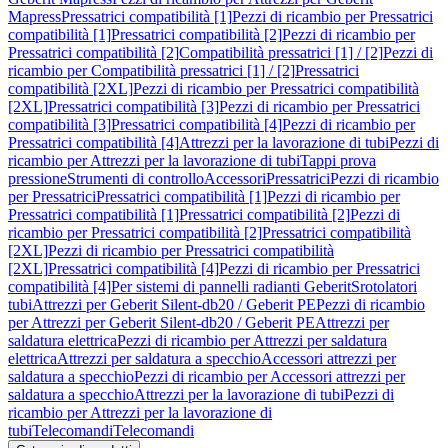
Mapress
Pressatrici compatibilità [1]
Pezzi di ricambio per Pressatrici
compatibilità [1]
Pressatrici compatibilità [2]
Pezzi di ricambio per
Pressatrici compatibilità [2]
Compatibilità pressatrici [1] / [2]
Pezzi di
ricambio per Compatibilità pressatrici [1] / [2]
Pressatrici
compatibilità [2XL]
Pezzi di ricambio per Pressatrici compatibilità
[2XL]
Pressatrici compatibilità [3]
Pezzi di ricambio per Pressatrici
compatibilità [3]
Pressatrici compatibilità [4]
Pezzi di ricambio per
Pressatrici compatibilità [4]
Attrezzi per la lavorazione di tubi
Pezzi di
ricambio per Attrezzi per la lavorazione di tubi
Tappi prova
pressione
Strumenti di controllo
Accessori
Pressatrici
Pezzi di ricambio
per Pressatrici
Pressatrici compatibilità [1]
Pezzi di ricambio per
Pressatrici compatibilità [1]
Pressatrici compatibilità [2]
Pezzi di
ricambio per Pressatrici compatibilità [2]
Pressatrici compatibilità
[2XL]
Pezzi di ricambio per Pressatrici compatibilità
[2XL]
Pressatrici compatibilità [4]
Pezzi di ricambio per Pressatrici
compatibilità [4]
Per sistemi di pannelli radianti Geberit
Srotolatori
tubi
Attrezzi per Geberit Silent-db20 / Geberit PE
Pezzi di ricambio
per Attrezzi per Geberit Silent-db20 / Geberit PE
Attrezzi per
saldatura elettrica
Pezzi di ricambio per Attrezzi per saldatura
elettrica
Attrezzi per saldatura a specchio
Accessori attrezzi per
saldatura a specchio
Pezzi di ricambio per Accessori attrezzi per
saldatura a specchio
Attrezzi per la lavorazione di tubi
Pezzi di
ricambio per Attrezzi per la lavorazione di
tubi
Telecomandi
Telecomandi