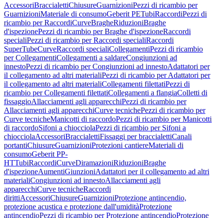
Accessori
Braccialetti
Chiusure
Guarnizioni
Pezzi di ricambio per
Guarnizioni
Materiale di consumo
Geberit PE
Tubi
Raccordi
Pezzi di
ricambio per Raccordi
Curve
Braghe
Riduzioni
Braghe
d'ispezione
Pezzi di ricambio per Braghe d'ispezione
Raccordi
speciali
Pezzi di ricambio per Raccordi speciali
Raccordi
SuperTube
Curve
Raccordi speciali
Collegamenti
Pezzi di ricambio
per Collegamenti
Collegamenti a saldare
Congiunzioni ad
innesto
Pezzi di ricambio per Congiunzioni ad innesto
Adattatori per
il collegamento ad altri materiali
Pezzi di ricambio per Adattatori per
il collegamento ad altri materiali
Collegamenti filettati
Pezzi di
ricambio per Collegamenti filettati
Collegamenti a flangia
Colletti di
fissaggio
Allacciamenti agli apparecchi
Pezzi di ricambio per
Allacciamenti agli apparecchi
Curve tecniche
Pezzi di ricambio per
Curve tecniche
Manicotti di raccordo
Pezzi di ricambio per Manicotti
di raccordo
Sifoni a chiocciola
Pezzi di ricambio per Sifoni a
chiocciola
Accessori
Braccialetti
Fissaggi per braccialetti
Canali
portanti
Chiusure
Guarnizioni
Protezioni cantiere
Materiali di
consumo
Geberit PP-
HT
Tubi
Raccordi
Curve
Diramazioni
Riduzioni
Braghe
d'ispezione
Aumenti
Giunzioni
Adattatori per il collegamento ad altri
materiali
Congiunzioni ad innesto
Allacciamenti agli
apparecchi
Curve tecniche
Raccordi
diritti
Accessori
Chiusure
Guarnizioni
Protezione antincendio,
protezione acustica e protezione dall'umidità
Protezione
antincendio
Pezzi di ricambio per Protezione antincendio
Protezione