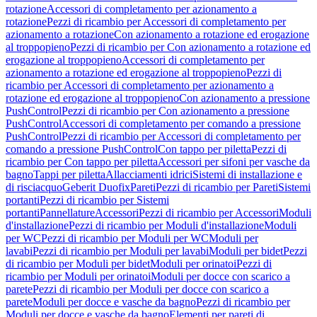
rotazione
Accessori di completamento per azionamento a
rotazione
Pezzi di ricambio per Accessori di completamento per
azionamento a rotazione
Con azionamento a rotazione ed erogazione
al troppopieno
Pezzi di ricambio per Con azionamento a rotazione ed
erogazione al troppopieno
Accessori di completamento per
azionamento a rotazione ed erogazione al troppopieno
Pezzi di
ricambio per Accessori di completamento per azionamento a
rotazione ed erogazione al troppopieno
Con azionamento a pressione
PushControl
Pezzi di ricambio per Con azionamento a pressione
PushControl
Accessori di completamento per comando a pressione
PushControl
Pezzi di ricambio per Accessori di completamento per
comando a pressione PushControl
Con tappo per piletta
Pezzi di
ricambio per Con tappo per piletta
Accessori per sifoni per vasche da
bagno
Tappi per piletta
Allacciamenti idrici
Sistemi di installazione e
di risciacquo
Geberit Duofix
Pareti
Pezzi di ricambio per Pareti
Sistemi
portanti
Pezzi di ricambio per Sistemi
portanti
Pannellature
Accessori
Pezzi di ricambio per Accessori
Moduli
d'installazione
Pezzi di ricambio per Moduli d'installazione
Moduli
per WC
Pezzi di ricambio per Moduli per WC
Moduli per
lavabi
Pezzi di ricambio per Moduli per lavabi
Moduli per bidet
Pezzi
di ricambio per Moduli per bidet
Moduli per orinatoi
Pezzi di
ricambio per Moduli per orinatoi
Moduli per docce con scarico a
parete
Pezzi di ricambio per Moduli per docce con scarico a
parete
Moduli per docce e vasche da bagno
Pezzi di ricambio per
Moduli per docce e vasche da bagno
Elementi per pareti di