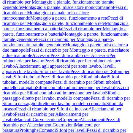
di ricambio per Montaggio a pianale, funzionamento tramite
generatore
Montaggio a pianale, miscelatore monocomando
Pezzi di
ricambio per Montaggio a pianale, miscelatore
monocomando
Montaggio a parete, funzionamento a rete
Pezzi di
ricambio per Montaggio a parete, funzionamento a rete
Montaggio a
parete, funzionamento a batteria
Pezzi di ricambio per Montaggio a
parete, funzionamento a batteria
Montaggio a parete, funzionamento
tramite generatore
Pezzi di ricambio per Montaggio a parete,
funzionamento tramite generatore
Montaggio a parete, miscelatore a
due manopole
Pezzi di ricambio per Montaggio a parete, miscelatore
a due manopole
Accessori
Pezzi di ricambio per Accessori
Per
rubinetterie per lavabo
Pezzi di ricambio per Per rubinetterie per
lavabo
Allacciamenti agli apparecchi per zona lavabo, lavelli,
apparecchi e lavatoi
Sifoni per lavabi
Pezzi di ricambio per Sifoni per
lavabi
Sifoni tubolari
Pezzi di ricambio per Sifoni tubolari
Sifoni
tubolari, modello compatto
Pezzi di ricambio per Sifoni tubolari,
modello compatto
Sifoni con tubo ad immersione per lavabo
Pezzi di
ricambio per Sifoni con tubo ad immersione per lavabo
Sifoni a
passaggio diretto per lavabo, modello compatto
Pezzi di ricambio per
Sifoni a passaggio diretto per lavabo, modello compatto
Sifoni da
incasso
Pezzi di ricambio per Sifoni da incasso
Allacciamenti per
lavabo
Pezzi di ricambio per Allacciamenti per
lavabo
Manicotti
Curve tecniche
Coperture
Allacciamenti
Pezzi di
ricambio per Allacciamenti
Guarnizioni
Manicotti per
brasatura
Prolunghe
Comandi
Sifoni per lavelli
Pezzi di ricambio per