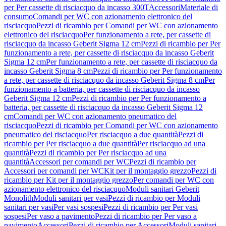
per Per cassette di risciacquo da incasso 300T
Accessori
Materiale di
consumo
Comandi per WC con azionamento elettronico del
risciacquo
Pezzi di ricambio per Comandi per WC con azionamento
elettronico del risciacquo
Per funzionamento a rete, per cassette di
risciacquo da incasso Geberit Sigma 12 cm
Pezzi di ricambio per Per
funzionamento a rete, per cassette di risciacquo da incasso Geberit
Sigma 12 cm
Per funzionamento a rete, per cassette di risciacquo da
incasso Geberit Sigma 8 cm
Pezzi di ricambio per Per funzionamento
a rete, per cassette di risciacquo da incasso Geberit Sigma 8 cm
Per
funzionamento a batteria, per cassette di risciacquo da incasso
Geberit Sigma 12 cm
Pezzi di ricambio per Per funzionamento a
batteria, per cassette di risciacquo da incasso Geberit Sigma 12
cm
Comandi per WC con azionamento pneumatico del
risciacquo
Pezzi di ricambio per Comandi per WC con azionamento
pneumatico del risciacquo
Per risciacquo a due quantità
Pezzi di
ricambio per Per risciacquo a due quantità
Per risciacquo ad una
quantità
Pezzi di ricambio per Per risciacquo ad una
quantità
Accessori per comandi per WC
Pezzi di ricambio per
Accessori per comandi per WC
Kit per il montaggio grezzo
Pezzi di
ricambio per Kit per il montaggio grezzo
Per comandi per WC con
azionamento elettronico del risciacquo
Moduli sanitari Geberit
Monolith
Moduli sanitari per vasi
Pezzi di ricambio per Moduli
sanitari per vasi
Per vasi sospesi
Pezzi di ricambio per Per vasi
sospesi
Per vaso a pavimento
Pezzi di ricambio per Per vaso a
pavimento
Accessori
Pezzi di ricambio per Accessori
Moduli sanitari