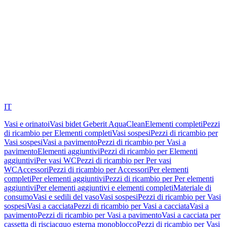
IT
Vasi e orinatoi
Vasi bidet Geberit AquaClean
Elementi completi
Pezzi
di ricambio per Elementi completi
Vasi sospesi
Pezzi di ricambio per
Vasi sospesi
Vasi a pavimento
Pezzi di ricambio per Vasi a
pavimento
Elementi aggiuntivi
Pezzi di ricambio per Elementi
aggiuntivi
Per vasi WC
Pezzi di ricambio per Per vasi
WC
Accessori
Pezzi di ricambio per Accessori
Per elementi
completi
Per elementi aggiuntivi
Pezzi di ricambio per Per elementi
aggiuntivi
Per elementi aggiuntivi e elementi completi
Materiale di
consumo
Vasi e sedili del vaso
Vasi sospesi
Pezzi di ricambio per Vasi
sospesi
Vasi a cacciata
Pezzi di ricambio per Vasi a cacciata
Vasi a
pavimento
Pezzi di ricambio per Vasi a pavimento
Vasi a cacciata per
cassetta di risciacquo esterna monoblocco
Pezzi di ricambio per Vasi