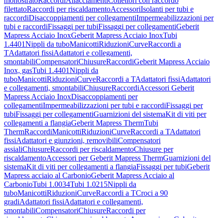
monostrato
Raccordi
Allacciamenti
Collettori con raccordo
filettato
Raccordi per riscaldamento
Accessori
Isolanti per tubi e
raccordi
Disaccoppiamenti per collegamenti
Impermeabilizzazioni per
tubi e raccordi
Fissaggi per tubi
Fissaggi per collegamenti
Geberit
Mapress Acciaio Inox
Geberit Mapress Acciaio Inox
Tubi
1.4401
Nippli da tubo
Manicotti
Riduzioni
Curve
Raccordi a
T
Adattatori fissi
Adattatori e collegamenti,
smontabili
Compensatori
Chiusure
Raccordi
Geberit Mapress Acciaio
Inox, gas
Tubi 1.4401
Nippli da
tubo
Manicotti
Riduzioni
Curve
Raccordi a T
Adattatori fissi
Adattatori
e collegamenti, smontabili
Chiusure
Raccordi
Accessori Geberit
Mapress Acciaio Inox
Disaccoppiamenti per
collegamenti
Impermeabilizzazioni per tubi e raccordi
Fissaggi per
tubi
Fissaggi per collegamenti
Guarnizioni del sistema
Kit di viti per
collegamenti a flangia
Geberit Mapress Therm
Tubi
Therm
Raccordi
Manicotti
Riduzioni
Curve
Raccordi a T
Adattatori
fissi
Adattatori e giunzioni, removibili
Compensatori
assiali
Chiusure
Raccordi per riscaldamento
Chiusure per
riscaldamento
Accessori per Geberit Mapress Therm
Guarnizioni del
sistema
Kit di viti per collegamenti a flangia
Fissaggi per tubi
Geberit
Mapress acciaio al Carbonio
Geberit Mapress Acciaio al
Carbonio
Tubi 1.0034
Tubi 1.0215
Nippli da
tubo
Manicotti
Riduzioni
Curve
Raccordi a T
Croci a 90
gradi
Adattatori fissi
Adattatori e collegamenti,
smontabili
Compensatori
Chiusure
Raccordi per