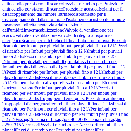
antincendio per sistemi di scarico
Pezzi di ricambio per Protezione
antincendio per sistemi di scarico
Protezione acustica
Isolanti per il
disaccoppiamento dal rumore intrinseco
Isolamento per il
disaccoppiamento dalla struttura e l'isolamento acustico del rumore
trasmesso indirettamente via aria
Protezione
dall'umidità
Impermeabilizzazione
Valvole di ventilazione per
scarico
Valvole di ventilazione
Valvole di ritegno a risparmio
energetico
Scarico per tetti Geberit Pluvia
Imbuti per pluviali
Pezzi di
ricambio per Imbuti per pluviali
Imbuti per pluviali fino a 12 l/s
Pezzi
di ricambio per Imbuti per pluviali fino a 12 l/s
Imbuti per pluviali
fino a 25 l/s
Pezzi di ricambio per Imbuti per pluviali fino a 25
l/s
Imbuti per pluviali per canali di gronda
Pezzi di ricambio per
Imbuti per pluviali per canali di gronda
Imbuti per pluviali fino a 12
l/s
Pezzi di ricambio per Imbuti per pluviali fino a 12 l/s
Imbuti per
pluviali fino a 25 l/s
Pezzi di ricambio per Imbuti per pluviali fino a
25 l/s
Elementi barriera al vapore
Pezzi di ricambio per Elementi
barriera al vapore
Per imbuti per pluviali fino a 12 l/s
Pezzi di
ricambio per Per imbuti per pluviali fino a 12 l/s
Per imbuti per
pluviali fino a 25 l/s
Troppopieni d'emergenza
Pezzi di ricambio per
Troppopieni d'emergenza
Per imbuti per pluviali fino a 12 l/s
Pezzi di
ricambio per Per imbuti per pluviali fino a 12 l/s
Per imbuti per
pluviali fino a 25 l/s
Pezzi di ricambio per Per imbuti per pluviali fino
a 25 l/s
Fissaggi
Sistema di fissaggio d40–200
Sistema di fissaggio
d250–315
Accessori
Pezzi di ricambio per Accessori
Per imbuti per
pluviali
Pezzi di ricambio per Per imbuti per pluviali
Per