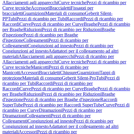
Allacciamenti agli apparecchi
Curve tecniche
Pezzi di ricambio per
Curve tecniche
Accessori
Braccialetti
Fissaggi per
braccialetti
Guarnizioni
Materiali di consumo
Geberit Silent-
PP
Tubi
Pezzi di ricambio per Tubi
Raccordi
Pezzi di ricambio per
Raccordi
Curve
Pezzi di ricambio per Curve
Braghe
Pezzi di ricambio
per Braghe
Riduzioni
Pezzi di ricambio per Riduzioni
Braghe
d'ispezione
Pezzi di ricambio per Braghe
d'ispezione
Collegamenti
Pezzi di ricambio per
Collegamenti
Congiunzioni ad innesto
Pezzi di ricambio per
Congiunzioni ad innesto
Adattatori per il collegamento ad altri
materiali
Allacciamenti agli apparecchi
Pezzi di ricambio per
Allacciamenti agli apparecchi
Curve tecniche
Pezzi di ricambio per
Curve tecniche
Manicotti
Pezzi di ricambio per
Manicotti
Accessori
Braccialetti
Chiusure
Guarnizioni
Tappi di
protezione
Materiali di consumo
Geberit Silent-Pro
Tubi
Pezzi di
ricambio per Tubi
Raccordi
Pezzi di ricambio per
Raccordi
Curve
Pezzi di ricambio per Curve
Braghe
Pezzi di ricambio
per Braghe
Riduzioni
Pezzi di ricambio per Riduzioni
Braghe
d'ispezione
Pezzi di ricambio per Braghe d'ispezione
Raccordi
SuperTube
Pezzi di ricambio per Raccordi SuperTube
Curve
Pezzi di
ricambio per Curve
Diramazioni
Pezzi di ricambio per
Diramazioni
Collegamenti
Pezzi di ricambio per
Collegamenti
Congiunzioni ad innesto
Pezzi di ricambio per
Congiunzioni ad innesto
Adattatori per il collegamento ad altri
materiali
Accessori
Pezzi di ricambio per