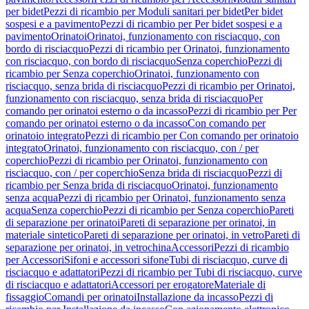
per bidet
Pezzi di ricambio per Moduli sanitari per bidet
Per bidet
sospesi e a pavimento
Pezzi di ricambio per Per bidet sospesi e a
pavimento
Orinatoi
Orinatoi, funzionamento con risciacquo, con
bordo di risciacquo
Pezzi di ricambio per Orinatoi, funzionamento
con risciacquo, con bordo di risciacquo
Senza coperchio
Pezzi di
ricambio per Senza coperchio
Orinatoi, funzionamento con
risciacquo, senza brida di risciacquo
Pezzi di ricambio per Orinatoi,
funzionamento con risciacquo, senza brida di risciacquo
Per
comando per orinatoi esterno o da incasso
Pezzi di ricambio per Per
comando per orinatoi esterno o da incasso
Con comando per
orinatoio integrato
Pezzi di ricambio per Con comando per orinatoio
integrato
Orinatoi, funzionamento con risciacquo, con / per
coperchio
Pezzi di ricambio per Orinatoi, funzionamento con
risciacquo, con / per coperchio
Senza brida di risciacquo
Pezzi di
ricambio per Senza brida di risciacquo
Orinatoi, funzionamento
senza acqua
Pezzi di ricambio per Orinatoi, funzionamento senza
acqua
Senza coperchio
Pezzi di ricambio per Senza coperchio
Pareti
di separazione per orinatoi
Pareti di separazione per orinatoi, in
materiale sintetico
Pareti di separazione per orinatoi, in vetro
Pareti di
separazione per orinatoi, in vetrochina
Accessori
Pezzi di ricambio
per Accessori
Sifoni e accessori sifone
Tubi di risciacquo, curve di
risciacquo e adattatori
Pezzi di ricambio per Tubi di risciacquo, curve
di risciacquo e adattatori
Accessori per erogatore
Materiale di
fissaggio
Comandi per orinatoi
Installazione da incasso
Pezzi di