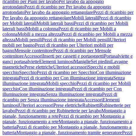
ricambio per Piani per lavabo
Per lavabo da appoggio
arrotondato
Pezzi di ricambio per Per lavabo da appoggio
arrotondato
Per lavabo da appoggio rettangolare
Pezzi di ricambio per
Per lavabo da appoggio rettangolare
Mobili laterali
Pezzi di ricambio
per Mobili laterali
Mobili laterali bassi
Pezzi di ricambio per Mobili
laterali bassi
Mobili a colonna
Pezzi di ricambio per Mobili a
colonna
Mobili a mezza altezza
Pezzi di ricambio per Mobili a mezza
altezza
Mobili pensili
Pezzi di ricambio per Mobili pensili
Ulteriori
mobili per bagno
Pezzi di ricambio per Ulteriori mobili per
bagno
Mensole contenitore
Pezzi di ricambio per Mensole
contenitore
Accessori
Inserti per cassetti e portaoggetti
Portasalviette e
ganci portasalviette
Elementi luminosi
Maniglie
Set piedini
Lavagne
magnetiche
Prese elettriche
Ulteriori accessori
Specchi e mobili
specchio
Specchio
Pezzi di ricambio per Specchio
Con illuminazione
integrata
Pezzi di ricambio per Con illuminazione integrata
Senza
illuminazione integrata
Mobili specchio
Pezzi di ricambio per Mobili
specchio
Con illuminazione integrata
Pezzi di ricambio per Con
illuminazione integrata
Senza illuminazione integrata
Pezzi di
ricambio per Senza illuminazione integrata
Accessori
Elementi
luminosi
Ulteriori accessori
Prese elettriche
Rubinetti
Rubinetterie per
lavabo
Pezzi di ricambio per Rubinetterie per lavabo
Montaggio a
pianale, funzionamento a rete
Pezzi di ricambio per Montaggio a
pianale, funzionamento a rete
Montaggio a pianale, funzionamento a
batteria
Pezzi di ricambio per Montaggio a pianale, funzionamento a
batteria
Montaggio a pianale, funzionamento tramite generatore
Pezzi