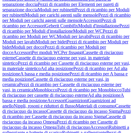
separazione doccia
Pezzi di ricambio per Elementi per pareti di
separazione doccia
Moduli per rubinetti
Pezzi di ricambio per Moduli
per rubinetti
Moduli per carichi agenti sulle mensole
Pezzi di ricambio
per Moduli per carichi agenti sulle mensole
Accessori
Pezzi di
ricambio per Accessori
Geberit Combifix
Moduli d'installazione
Pezzi
di ricambio per Moduli d'installazione
Moduli per WC
Pezzi di
ricambio per Moduli per WC
Moduli per lavabi
Pezzi di ricambio per
Moduli per lavabi
Moduli per bidet
Pezzi di ricambio per Moduli per
bidet
Moduli per docce
Pezzi di ricambio per Moduli per
docce
Accessori
Per moduli WC
Per fissaggi
Cassette di risciacquo
esterne
Cassette di risciacquo esterne per vasi, in materiale
sintetico
Pezzi di ricambio per Cassette di risciacquo esterne per vasi,
in materiale sintetico
Ad alta posizione
Pezzi di ricambio per Ad alta
posizione
A bassa e media posizione
Pezzi di ricambio per A bassa e
media posizione
Cassette di risciacquo esterne per vasi, in
ceramica
Pezzi di ricambio per Cassette di risciacquo esterne per
vasi, in ceramica
Monoblocco
Pezzi di ricambio per Monoblocco
Tubi
di risciacquo per cassette di risciacquo esterne
Ad alta posizione
A
bassa e media posizione
Accessori
Guarnizioni
Guarnizioni ad
anello
Nippli, rosoni e riduttori di flusso
Materiali di consumo
Cassette
di risciacquo da incasso
Cassette di risciacquo da incasso Sigma
Pezzi
di ricambio per Cassette di risciacquo da incasso Sigma
Cassette di
risciacquo da incasso Omega
Pezzi di ricambio per Cassette di
risciacquo da incasso Omega
Tubi di risciacquo
Accessori
Rubinetti a
galleggiante e batterie di scarico
Rubinetti a galleggiante
Pezzi di