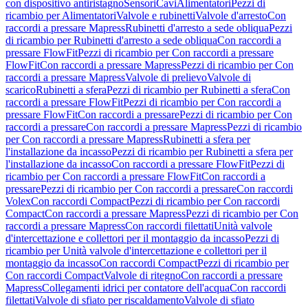
con dispositivo antiristagno
Sensori
Cavi
Alimentatori
Pezzi di
ricambio per Alimentatori
Valvole e rubinetti
Valvole d'arresto
Con
raccordi a pressare Mapress
Rubinetti d'arresto a sede obliqua
Pezzi
di ricambio per Rubinetti d'arresto a sede obliqua
Con raccordi a
pressare FlowFit
Pezzi di ricambio per Con raccordi a pressare
FlowFit
Con raccordi a pressare Mapress
Pezzi di ricambio per Con
raccordi a pressare Mapress
Valvole di prelievo
Valvole di
scarico
Rubinetti a sfera
Pezzi di ricambio per Rubinetti a sfera
Con
raccordi a pressare FlowFit
Pezzi di ricambio per Con raccordi a
pressare FlowFit
Con raccordi a pressare
Pezzi di ricambio per Con
raccordi a pressare
Con raccordi a pressare Mapress
Pezzi di ricambio
per Con raccordi a pressare Mapress
Rubinetti a sfera per
l'installazione da incasso
Pezzi di ricambio per Rubinetti a sfera per
l'installazione da incasso
Con raccordi a pressare FlowFit
Pezzi di
ricambio per Con raccordi a pressare FlowFit
Con raccordi a
pressare
Pezzi di ricambio per Con raccordi a pressare
Con raccordi
Volex
Con raccordi Compact
Pezzi di ricambio per Con raccordi
Compact
Con raccordi a pressare Mapress
Pezzi di ricambio per Con
raccordi a pressare Mapress
Con raccordi filettati
Unità valvole
d'intercettazione e collettori per il montaggio da incasso
Pezzi di
ricambio per Unità valvole d'intercettazione e collettori per il
montaggio da incasso
Con raccordi Compact
Pezzi di ricambio per
Con raccordi Compact
Valvole di ritegno
Con raccordi a pressare
Mapress
Collegamenti idrici per contatore dell'acqua
Con raccordi
filettati
Valvole di sfiato per riscaldamento
Valvole di sfiato