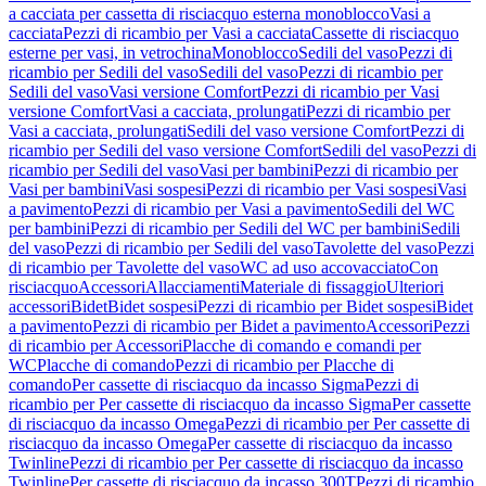
a cacciata per cassetta di risciacquo esterna monoblocco
Vasi a
cacciata
Pezzi di ricambio per Vasi a cacciata
Cassette di risciacquo
esterne per vasi, in vetrochina
Monoblocco
Sedili del vaso
Pezzi di
ricambio per Sedili del vaso
Sedili del vaso
Pezzi di ricambio per
Sedili del vaso
Vasi versione Comfort
Pezzi di ricambio per Vasi
versione Comfort
Vasi a cacciata, prolungati
Pezzi di ricambio per
Vasi a cacciata, prolungati
Sedili del vaso versione Comfort
Pezzi di
ricambio per Sedili del vaso versione Comfort
Sedili del vaso
Pezzi di
ricambio per Sedili del vaso
Vasi per bambini
Pezzi di ricambio per
Vasi per bambini
Vasi sospesi
Pezzi di ricambio per Vasi sospesi
Vasi
a pavimento
Pezzi di ricambio per Vasi a pavimento
Sedili del WC
per bambini
Pezzi di ricambio per Sedili del WC per bambini
Sedili
del vaso
Pezzi di ricambio per Sedili del vaso
Tavolette del vaso
Pezzi
di ricambio per Tavolette del vaso
WC ad uso accovacciato
Con
risciacquo
Accessori
Allacciamenti
Materiale di fissaggio
Ulteriori
accessori
Bidet
Bidet sospesi
Pezzi di ricambio per Bidet sospesi
Bidet
a pavimento
Pezzi di ricambio per Bidet a pavimento
Accessori
Pezzi
di ricambio per Accessori
Placche di comando e comandi per
WC
Placche di comando
Pezzi di ricambio per Placche di
comando
Per cassette di risciacquo da incasso Sigma
Pezzi di
ricambio per Per cassette di risciacquo da incasso Sigma
Per cassette
di risciacquo da incasso Omega
Pezzi di ricambio per Per cassette di
risciacquo da incasso Omega
Per cassette di risciacquo da incasso
Twinline
Pezzi di ricambio per Per cassette di risciacquo da incasso
Twinline
Per cassette di risciacquo da incasso 300T
Pezzi di ricambio