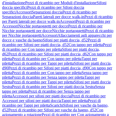
d'installazione
Pezzi di ricambio per Moduli d'installazione
Sifoni
doccia specifici
Pezzi di ricambio per Sifoni doccia
specifici
Accessori
Separazioni doccia
Pezzi di ricambio per
Separazioni doccia
Pareti laterali per docce walk-in
Pezzi di ricambio
per Pareti laterali per docce walk-in
Accessori
Pezzi di ricambio per
Accessori
Nicchie portaoggetti per docce
Pezzi di ricambio per
Nicchie portaoggetti per docce
Nicchie portaoggetti
Pezzi di ricambio
per Nicchie portaoggetti
Accessori
Allacciamenti agli apparecchi per
docce e vasche da bagno
Sifoni per piatti doccia, d52
Pezzi di
ricambio per Sifoni per piatti doccia, d52
Con tappo per piletta
Pezzi
di ricambio per Con tappo per piletta
Sifoni per piatti doccia,
d62
Pezzi di ricambio per Sifoni per piatti doccia, d62
Con tappo per
piletta
Pezzi di ricambio per Con tappo per piletta
Tappi per
piletta
Pezzi di ricambio per Tappi per piletta
Sifoni per piatti doccia,
d90
Pezzi di ricambio per Sifoni per piatti doccia, d90
Con tappo per
piletta
Pezzi di ricambio per Con tappo per piletta
Senza tappo per
piletta
Pezzi di ricambio per Senza tappo per piletta
Tappi per
piletta
Pezzi di ricambio per Tappi per piletta
Sifoni per piatti doccia
Sestra
Pezzi di ricambio per Sifoni per piatti doccia Sestra
Senza
tappo per piletta
Pezzi di ricambio per Senza tappo per
piletta
Accessori per sifoni per piatti doccia
Pezzi di ricambio per
Accessori per sifoni per piatti doccia
Tappi per piletta
Pezzi di
ricambio per Tappi per piletta
Scarichi
Sifoni per vasche da bagno,
d52
Pezzi di ricambio per Sifoni per vasche da bagno, d52
Con
azionamento a rotazione
Pezzi di ricambio per Con azionamento a