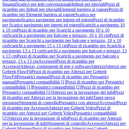
fissaggi
Scarico per tetti convenzionale
Imbuti per pluviali
Pezzi di
ricambio per Imbuti per pluviali
Elementi barriera al vapore
Pezzi di
ricambio per Elementi barriera al vapore
Scarico per
pavimento
Scarico pavimento per interni ed esterni
Pezzi di ricambio
per Scarico pavimento per interni ed esterni
Scarichi a pavimento 10
x 10 cm
Pezzi di ricambio per Scarichi a pavimento 10 x 10
cm
Scarichi a pavimento per balcone e terrazzo, 10 x 10 cm
Pezzi di
ricambio per Scarichi a pavimento per balcone e terrazzo, 10 x 10
cm
Scarichi a pavimento 13 x 13 cm
Pezzi di ricambio per Scarichi a
pavimento 13 x 13 cm
Scarichi a pavimento per balconi e terrazzi, 13
x 13 cm
Pezzi di ricambio per Scarichi a pavimento per balconi e
terrazzi, 13 x 13 cm
Accessori
Pezzi di ricambio per
Accessori
Attrezzi, componenti di rete e software
Attrezzi
Attrezzi per
Geberit FlowFit
Pezzi di ricambio per Attrezzi per Geberit
FlowFit
Pressatrici manuali
Pezzi di ricambio per Pressatrici
manuali
Pressatrici compatibilità [1]
Pezzi di ricambio per Pressatrici
compatibilità [1]
Pressatrici compatibilità [2]
Pezzi di ricambio per
Pressatrici compatibilità [2]
Attrezzi per la lavorazione dei tubi
Pezzi
di ricambio per Attrezzi per la lavorazione dei tubi
Tappi prova
pressione
Strumenti di controllo
Pressatrici con attrezzi
Accessori
Pezzi
di ricambio per Accessori
Attrezzi per Geberit Volex
Pezzi di
ricambio per Attrezzi per Geberit Volex
Pressatrici compatibilità
[2]
Attrezzi per la lavorazione di tubi
Pezzi di ricambio per Attrezzi
per la lavorazione di tubi
Strumenti di controllo
Accessori
Attrezzi per
Geberit Mapress
Pezzi di ricambio per Attrezzi per Geberit