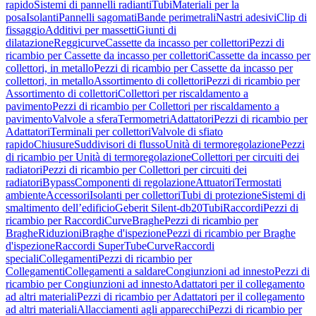
rapido
Sistemi di pannelli radianti
Tubi
Materiali per la
posa
Isolanti
Pannelli sagomati
Bande perimetrali
Nastri adesivi
Clip di
fissaggio
Additivi per massetti
Giunti di
dilatazione
Reggicurve
Cassette da incasso per collettori
Pezzi di
ricambio per Cassette da incasso per collettori
Cassette da incasso per
collettori, in metallo
Pezzi di ricambio per Cassette da incasso per
collettori, in metallo
Assortimento di collettori
Pezzi di ricambio per
Assortimento di collettori
Collettori per riscaldamento a
pavimento
Pezzi di ricambio per Collettori per riscaldamento a
pavimento
Valvole a sfera
Termometri
Adattatori
Pezzi di ricambio per
Adattatori
Terminali per collettori
Valvole di sfiato
rapido
Chiusure
Suddivisori di flusso
Unità di termoregolazione
Pezzi
di ricambio per Unità di termoregolazione
Collettori per circuiti dei
radiatori
Pezzi di ricambio per Collettori per circuiti dei
radiatori
Bypass
Componenti di regolazione
Attuatori
Termostati
ambiente
Accessori
Isolanti per collettori
Tubi di protezione
Sistemi di
smaltimento dell’edificio
Geberit Silent-db20
Tubi
Raccordi
Pezzi di
ricambio per Raccordi
Curve
Braghe
Pezzi di ricambio per
Braghe
Riduzioni
Braghe d'ispezione
Pezzi di ricambio per Braghe
d'ispezione
Raccordi SuperTube
Curve
Raccordi
speciali
Collegamenti
Pezzi di ricambio per
Collegamenti
Collegamenti a saldare
Congiunzioni ad innesto
Pezzi di
ricambio per Congiunzioni ad innesto
Adattatori per il collegamento
ad altri materiali
Pezzi di ricambio per Adattatori per il collegamento
ad altri materiali
Allacciamenti agli apparecchi
Pezzi di ricambio per