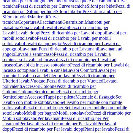
ricambio per Prolunghe del tubo di risciacquo e del cannotto
Curve
tecniche
Pezzi di ricambio per Curve tecniche
Sifoni per bidet
Pezzi di
ricambio per Sifoni per bidet
Sifoni tubolari
Pezzi di ricambio per
Sifoni tubolari
Manicotti
Curve
tecniche
Coperture
Allacciamenti
Guarnizioni
Manicotti per
brasatura
Zona lavabo
Lavabi
Lavabi
Pezzi di ricambio per
Lavabi
Lavabi doppi
Pezzi di ricambio per Lavabi doppi
Lavabi per
mobili sottolavabo
Pezzi di ricambio per Lavabi per mobili
sottolavabo
Lavabi da appoggio
Pezzi di ricambio per Lavabi da
appoggio
Lavamani
Pezzi di ricambio per Lavamani
Lavamani ad
angolo
Lavabi a semincasso
Pezzi di ricambio per Lavabi a
semincasso
Lavabi ad incasso
Pezzi di ricambio per Lavabi ad
incasso
Lavabi da incasso sottopiano
Pezzi di ricambio per Lavabi da
incasso sottopiano
Lavabi a canale
Lavabi Comfort
Lavabi per
bambini
Lavabi a canale
Ulteriori lavabi
Pezzi di ricambio per
Ulteriori lavabi
Vuotatoi
Pezzi di ricambio per Vuotatoi
Lavatoi
polivalenti
Accessori
Colonne
Pezzi di ricambio per
Colonne
Colonne
Semicolonne
Pezzi di ricambio per
Semicolonne
Accessori
Tappi per piletta
Materiale di fissaggio
Set
lavabo con mobile sottolavabo
Set lavabo per mobile con mobile
sottolavabo
Pezzi di ricambio per Set lavabo per mobile con mobile
sottolavabo
Mobili per bagno
Mobili sottolavabo
Pezzi di ricambio per
Mobili sottolavabo
Per lavamani
Pezzi di ricambio per Per
lavamani
Per lavabi
Pezzi di ricambio per Per lavabi
Per lavabi
doppi
Pezzi di ricambio per Per lavabi doppi
Piani per lavabo
Pezzi di