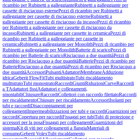
ricambio per Rubinetti a galleggiante
Rubinetti a galleggiante per
cassette di risciacquo esterne
Pezzi di ricambio per Rubinetti a
galleggiante per cassette di risciacquo esterne
Rubinetti a
galleggiante per cassette di risciacquo da incasso
Pezzi di ricambio
per Rubinetti a galleggiante per cassette di risciacquo da
incasso
Rubinetti a galleggiante per cassette in ceramica
Pezzi di
ricambio per Rubinetti a galleggiante per cassette in
ceramica
Rubinetti a galleggiante per Monolith
Pezzi di ricambio per
Rubinetti a galleggiante per Monolith
Batterie di scarico
Pezzi di
ricambio per Batterie di scarico
Risciacquo a due quantità
Pezzi di
ricambio per Risciacquo a due quantità
Batterie
Pezzi di ricambio per
Batterie
Risciacquo a due quantità
Pezzi di ricambio per Risciacquo a
due quantità
Accessori
Pulsanti
Adattatori
Membrane
Adduzione
idrica
Geberit FlowFit
Tubi multistrato
Tubi riscaldamento
multistrato
Tubi monostrato
Raccordi
Giunti
Riduzioni
Curve
Raccordi
a T
Adattatori fissi
Adattatori e collegamenti,
smontabili
Chiusure
Raccordi
Collettori con raccordo filettato
Raccordi
per riscaldamento
Chiusure per riscaldamento
Accessori
Isolanti per
tubi e raccordi
Disaccoppiamenti per
collegamenti
Impermeabilizzazioni per tubi e raccordi
Guarnizioni per
raccordi
Copertura per raccordi
Fissaggi per tubi
Tubi di protezione e
accessori per la posa
Fissaggi per collegamenti
Guarnizioni del
sistema
Kit di viti per collegamenti a flangia
Materiali di
consumo
Geberit Volex
Tubi riscaldamento