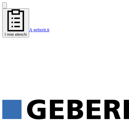
A geberit.it
I miei elenchi