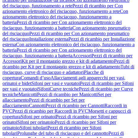
ricambio per Installazione da incasso
Con azionamento elettronico
del risciacquo, funzionamento a rete
Pezzi di ricambio per Con
azionamento elettronico del risciacquo, funzionamento a rete
Con
azionamento elettronico del risciacquo, funzionamento a
batteria
Pezzi di ricambio per Con azionamento elettronico del
risciacquo, funzionamento a batteria
Con azionamento pneumatico
del risciacquo
Pezzi di ricambio per Con azionamento pneumatico
del risciacquo
Installazione esterna
Pezzi di ricambio per Installazione
esterna
Con azionamento elettronico del risciacquo, funzionamento a
batteria
Pezzi di ricambio per Con azionamento elettronico del
risciacquo, funzionamento a batteria
Accessori
Pezzi di ricambio per
Accessori
Kit per il montaggio grezzo e kit di adattamento
Pezzi di
ricambio per Kit per il montaggio grezzo e kit di adattamento
Tubi di
risciacquo, curve di risciacquo e adattatori
Placche di
copertura
Comandi d’uso
Allacciamenti agli apparecchi per vasi,
orinatoi e bidet
Sifoni per vasi e vuotatoi
Pezzi di ricambio per Sifoni
per vasi e vuotatoi
Sifoni
Curve tecniche
Pezzi di ricambio per Curve
tecniche
Manicotti
Pezzi di ricambio per Manicotti
Set per
allacciamento
Pezzi di ricambio per Set per
allacciamento
Cannotti
Pezzi di ricambio per Cannotti
Raccordi in
PVC
Pezzi di ricambio per Raccordi in PVC
Morsetti e cappucci di
copertura
Sifoni per orinatoi
Pezzi di ricambio per Sifoni per
orinatoi
Sifoni per orinatoio
Pezzi di ricambio per Sifoni per
orinatoio
Sifoni tubolari
Pezzi di ricambio per Sifoni
tubolari
Prolunghe del tubo di risciacquo e del cannotto
Pezzi di