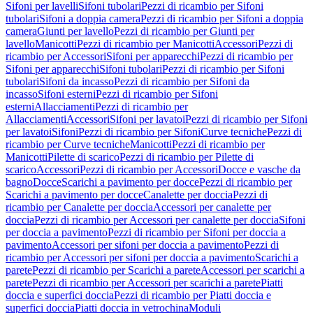
Sifoni per lavelli
Sifoni tubolari
Pezzi di ricambio per Sifoni
tubolari
Sifoni a doppia camera
Pezzi di ricambio per Sifoni a doppia
camera
Giunti per lavello
Pezzi di ricambio per Giunti per
lavello
Manicotti
Pezzi di ricambio per Manicotti
Accessori
Pezzi di
ricambio per Accessori
Sifoni per apparecchi
Pezzi di ricambio per
Sifoni per apparecchi
Sifoni tubolari
Pezzi di ricambio per Sifoni
tubolari
Sifoni da incasso
Pezzi di ricambio per Sifoni da
incasso
Sifoni esterni
Pezzi di ricambio per Sifoni
esterni
Allacciamenti
Pezzi di ricambio per
Allacciamenti
Accessori
Sifoni per lavatoi
Pezzi di ricambio per Sifoni
per lavatoi
Sifoni
Pezzi di ricambio per Sifoni
Curve tecniche
Pezzi di
ricambio per Curve tecniche
Manicotti
Pezzi di ricambio per
Manicotti
Pilette di scarico
Pezzi di ricambio per Pilette di
scarico
Accessori
Pezzi di ricambio per Accessori
Docce e vasche da
bagno
Docce
Scarichi a pavimento per docce
Pezzi di ricambio per
Scarichi a pavimento per docce
Canalette per doccia
Pezzi di
ricambio per Canalette per doccia
Accessori per canalette per
doccia
Pezzi di ricambio per Accessori per canalette per doccia
Sifoni
per doccia a pavimento
Pezzi di ricambio per Sifoni per doccia a
pavimento
Accessori per sifoni per doccia a pavimento
Pezzi di
ricambio per Accessori per sifoni per doccia a pavimento
Scarichi a
parete
Pezzi di ricambio per Scarichi a parete
Accessori per scarichi a
parete
Pezzi di ricambio per Accessori per scarichi a parete
Piatti
doccia e superfici doccia
Pezzi di ricambio per Piatti doccia e
superfici doccia
Piatti doccia in vetrochina
Moduli