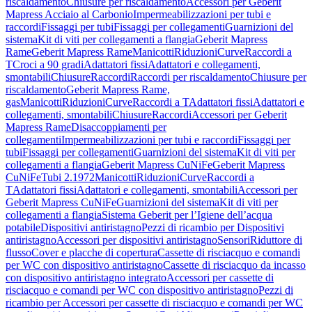
riscaldamento
Chiusure per riscaldamento
Accessori per Geberit
Mapress Acciaio al Carbonio
Impermeabilizzazioni per tubi e
raccordi
Fissaggi per tubi
Fissaggi per collegamenti
Guarnizioni del
sistema
Kit di viti per collegamenti a flangia
Geberit Mapress
Rame
Geberit Mapress Rame
Manicotti
Riduzioni
Curve
Raccordi a
T
Croci a 90 gradi
Adattatori fissi
Adattatori e collegamenti,
smontabili
Chiusure
Raccordi
Raccordi per riscaldamento
Chiusure per
riscaldamento
Geberit Mapress Rame,
gas
Manicotti
Riduzioni
Curve
Raccordi a T
Adattatori fissi
Adattatori e
collegamenti, smontabili
Chiusure
Raccordi
Accessori per Geberit
Mapress Rame
Disaccoppiamenti per
collegamenti
Impermeabilizzazioni per tubi e raccordi
Fissaggi per
tubi
Fissaggi per collegamenti
Guarnizioni del sistema
Kit di viti per
collegamenti a flangia
Geberit Mapress CuNiFe
Geberit Mapress
CuNiFe
Tubi 2.1972
Manicotti
Riduzioni
Curve
Raccordi a
T
Adattatori fissi
Adattatori e collegamenti, smontabili
Accessori per
Geberit Mapress CuNiFe
Guarnizioni del sistema
Kit di viti per
collegamenti a flangia
Sistema Geberit per l’Igiene dell’acqua
potabile
Dispositivi antiristagno
Pezzi di ricambio per Dispositivi
antiristagno
Accessori per dispositivi antiristagno
Sensori
Riduttore di
flusso
Cover e placche di copertura
Cassette di risciacquo e comandi
per WC con dispositivo antiristagno
Cassette di risciacquo da incasso
con dispositivo antiristagno integrato
Accessori per cassette di
risciacquo e comandi per WC con dispositivo antiristagno
Pezzi di
ricambio per Accessori per cassette di risciacquo e comandi per WC