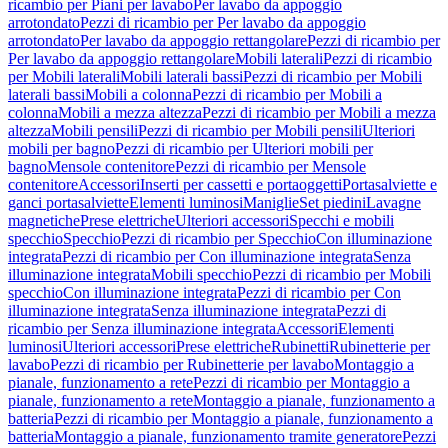
ricambio per Piani per lavabo
Per lavabo da appoggio
arrotondato
Pezzi di ricambio per Per lavabo da appoggio
arrotondato
Per lavabo da appoggio rettangolare
Pezzi di ricambio per
Per lavabo da appoggio rettangolare
Mobili laterali
Pezzi di ricambio
per Mobili laterali
Mobili laterali bassi
Pezzi di ricambio per Mobili
laterali bassi
Mobili a colonna
Pezzi di ricambio per Mobili a
colonna
Mobili a mezza altezza
Pezzi di ricambio per Mobili a mezza
altezza
Mobili pensili
Pezzi di ricambio per Mobili pensili
Ulteriori
mobili per bagno
Pezzi di ricambio per Ulteriori mobili per
bagno
Mensole contenitore
Pezzi di ricambio per Mensole
contenitore
Accessori
Inserti per cassetti e portaoggetti
Portasalviette e
ganci portasalviette
Elementi luminosi
Maniglie
Set piedini
Lavagne
magnetiche
Prese elettriche
Ulteriori accessori
Specchi e mobili
specchio
Specchio
Pezzi di ricambio per Specchio
Con illuminazione
integrata
Pezzi di ricambio per Con illuminazione integrata
Senza
illuminazione integrata
Mobili specchio
Pezzi di ricambio per Mobili
specchio
Con illuminazione integrata
Pezzi di ricambio per Con
illuminazione integrata
Senza illuminazione integrata
Pezzi di
ricambio per Senza illuminazione integrata
Accessori
Elementi
luminosi
Ulteriori accessori
Prese elettriche
Rubinetti
Rubinetterie per
lavabo
Pezzi di ricambio per Rubinetterie per lavabo
Montaggio a
pianale, funzionamento a rete
Pezzi di ricambio per Montaggio a
pianale, funzionamento a rete
Montaggio a pianale, funzionamento a
batteria
Pezzi di ricambio per Montaggio a pianale, funzionamento a
batteria
Montaggio a pianale, funzionamento tramite generatore
Pezzi