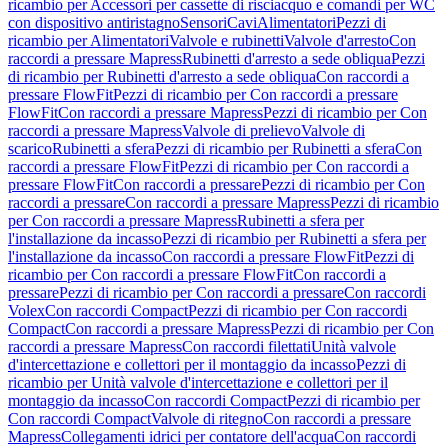
ricambio per Accessori per cassette di risciacquo e comandi per WC
con dispositivo antiristagno
Sensori
Cavi
Alimentatori
Pezzi di
ricambio per Alimentatori
Valvole e rubinetti
Valvole d'arresto
Con
raccordi a pressare Mapress
Rubinetti d'arresto a sede obliqua
Pezzi
di ricambio per Rubinetti d'arresto a sede obliqua
Con raccordi a
pressare FlowFit
Pezzi di ricambio per Con raccordi a pressare
FlowFit
Con raccordi a pressare Mapress
Pezzi di ricambio per Con
raccordi a pressare Mapress
Valvole di prelievo
Valvole di
scarico
Rubinetti a sfera
Pezzi di ricambio per Rubinetti a sfera
Con
raccordi a pressare FlowFit
Pezzi di ricambio per Con raccordi a
pressare FlowFit
Con raccordi a pressare
Pezzi di ricambio per Con
raccordi a pressare
Con raccordi a pressare Mapress
Pezzi di ricambio
per Con raccordi a pressare Mapress
Rubinetti a sfera per
l'installazione da incasso
Pezzi di ricambio per Rubinetti a sfera per
l'installazione da incasso
Con raccordi a pressare FlowFit
Pezzi di
ricambio per Con raccordi a pressare FlowFit
Con raccordi a
pressare
Pezzi di ricambio per Con raccordi a pressare
Con raccordi
Volex
Con raccordi Compact
Pezzi di ricambio per Con raccordi
Compact
Con raccordi a pressare Mapress
Pezzi di ricambio per Con
raccordi a pressare Mapress
Con raccordi filettati
Unità valvole
d'intercettazione e collettori per il montaggio da incasso
Pezzi di
ricambio per Unità valvole d'intercettazione e collettori per il
montaggio da incasso
Con raccordi Compact
Pezzi di ricambio per
Con raccordi Compact
Valvole di ritegno
Con raccordi a pressare
Mapress
Collegamenti idrici per contatore dell'acqua
Con raccordi