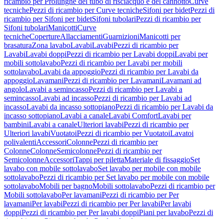
ricambio per Prolunghe del tubo di risciacquo e del cannotto
Curve
tecniche
Pezzi di ricambio per Curve tecniche
Sifoni per bidet
Pezzi di
ricambio per Sifoni per bidet
Sifoni tubolari
Pezzi di ricambio per
Sifoni tubolari
Manicotti
Curve
tecniche
Coperture
Allacciamenti
Guarnizioni
Manicotti per
brasatura
Zona lavabo
Lavabi
Lavabi
Pezzi di ricambio per
Lavabi
Lavabi doppi
Pezzi di ricambio per Lavabi doppi
Lavabi per
mobili sottolavabo
Pezzi di ricambio per Lavabi per mobili
sottolavabo
Lavabi da appoggio
Pezzi di ricambio per Lavabi da
appoggio
Lavamani
Pezzi di ricambio per Lavamani
Lavamani ad
angolo
Lavabi a semincasso
Pezzi di ricambio per Lavabi a
semincasso
Lavabi ad incasso
Pezzi di ricambio per Lavabi ad
incasso
Lavabi da incasso sottopiano
Pezzi di ricambio per Lavabi da
incasso sottopiano
Lavabi a canale
Lavabi Comfort
Lavabi per
bambini
Lavabi a canale
Ulteriori lavabi
Pezzi di ricambio per
Ulteriori lavabi
Vuotatoi
Pezzi di ricambio per Vuotatoi
Lavatoi
polivalenti
Accessori
Colonne
Pezzi di ricambio per
Colonne
Colonne
Semicolonne
Pezzi di ricambio per
Semicolonne
Accessori
Tappi per piletta
Materiale di fissaggio
Set
lavabo con mobile sottolavabo
Set lavabo per mobile con mobile
sottolavabo
Pezzi di ricambio per Set lavabo per mobile con mobile
sottolavabo
Mobili per bagno
Mobili sottolavabo
Pezzi di ricambio per
Mobili sottolavabo
Per lavamani
Pezzi di ricambio per Per
lavamani
Per lavabi
Pezzi di ricambio per Per lavabi
Per lavabi
doppi
Pezzi di ricambio per Per lavabi doppi
Piani per lavabo
Pezzi di