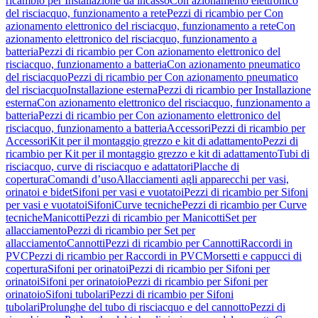
ricambio per Installazione da incasso
Con azionamento elettronico
del risciacquo, funzionamento a rete
Pezzi di ricambio per Con
azionamento elettronico del risciacquo, funzionamento a rete
Con
azionamento elettronico del risciacquo, funzionamento a
batteria
Pezzi di ricambio per Con azionamento elettronico del
risciacquo, funzionamento a batteria
Con azionamento pneumatico
del risciacquo
Pezzi di ricambio per Con azionamento pneumatico
del risciacquo
Installazione esterna
Pezzi di ricambio per Installazione
esterna
Con azionamento elettronico del risciacquo, funzionamento a
batteria
Pezzi di ricambio per Con azionamento elettronico del
risciacquo, funzionamento a batteria
Accessori
Pezzi di ricambio per
Accessori
Kit per il montaggio grezzo e kit di adattamento
Pezzi di
ricambio per Kit per il montaggio grezzo e kit di adattamento
Tubi di
risciacquo, curve di risciacquo e adattatori
Placche di
copertura
Comandi d’uso
Allacciamenti agli apparecchi per vasi,
orinatoi e bidet
Sifoni per vasi e vuotatoi
Pezzi di ricambio per Sifoni
per vasi e vuotatoi
Sifoni
Curve tecniche
Pezzi di ricambio per Curve
tecniche
Manicotti
Pezzi di ricambio per Manicotti
Set per
allacciamento
Pezzi di ricambio per Set per
allacciamento
Cannotti
Pezzi di ricambio per Cannotti
Raccordi in
PVC
Pezzi di ricambio per Raccordi in PVC
Morsetti e cappucci di
copertura
Sifoni per orinatoi
Pezzi di ricambio per Sifoni per
orinatoi
Sifoni per orinatoio
Pezzi di ricambio per Sifoni per
orinatoio
Sifoni tubolari
Pezzi di ricambio per Sifoni
tubolari
Prolunghe del tubo di risciacquo e del cannotto
Pezzi di