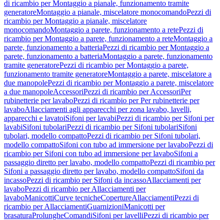
di ricambio per Montaggio a pianale, funzionamento tramite
generatore
Montaggio a pianale, miscelatore monocomando
Pezzi di
ricambio per Montaggio a pianale, miscelatore
monocomando
Montaggio a parete, funzionamento a rete
Pezzi di
ricambio per Montaggio a parete, funzionamento a rete
Montaggio a
parete, funzionamento a batteria
Pezzi di ricambio per Montaggio a
parete, funzionamento a batteria
Montaggio a parete, funzionamento
tramite generatore
Pezzi di ricambio per Montaggio a parete,
funzionamento tramite generatore
Montaggio a parete, miscelatore a
due manopole
Pezzi di ricambio per Montaggio a parete, miscelatore
a due manopole
Accessori
Pezzi di ricambio per Accessori
Per
rubinetterie per lavabo
Pezzi di ricambio per Per rubinetterie per
lavabo
Allacciamenti agli apparecchi per zona lavabo, lavelli,
apparecchi e lavatoi
Sifoni per lavabi
Pezzi di ricambio per Sifoni per
lavabi
Sifoni tubolari
Pezzi di ricambio per Sifoni tubolari
Sifoni
tubolari, modello compatto
Pezzi di ricambio per Sifoni tubolari,
modello compatto
Sifoni con tubo ad immersione per lavabo
Pezzi di
ricambio per Sifoni con tubo ad immersione per lavabo
Sifoni a
passaggio diretto per lavabo, modello compatto
Pezzi di ricambio per
Sifoni a passaggio diretto per lavabo, modello compatto
Sifoni da
incasso
Pezzi di ricambio per Sifoni da incasso
Allacciamenti per
lavabo
Pezzi di ricambio per Allacciamenti per
lavabo
Manicotti
Curve tecniche
Coperture
Allacciamenti
Pezzi di
ricambio per Allacciamenti
Guarnizioni
Manicotti per
brasatura
Prolunghe
Comandi
Sifoni per lavelli
Pezzi di ricambio per