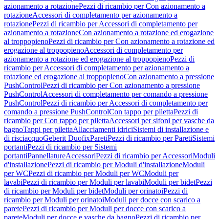
azionamento a rotazione
Pezzi di ricambio per Con azionamento a
rotazione
Accessori di completamento per azionamento a
rotazione
Pezzi di ricambio per Accessori di completamento per
azionamento a rotazione
Con azionamento a rotazione ed erogazione
al troppopieno
Pezzi di ricambio per Con azionamento a rotazione ed
erogazione al troppopieno
Accessori di completamento per
azionamento a rotazione ed erogazione al troppopieno
Pezzi di
ricambio per Accessori di completamento per azionamento a
rotazione ed erogazione al troppopieno
Con azionamento a pressione
PushControl
Pezzi di ricambio per Con azionamento a pressione
PushControl
Accessori di completamento per comando a pressione
PushControl
Pezzi di ricambio per Accessori di completamento per
comando a pressione PushControl
Con tappo per piletta
Pezzi di
ricambio per Con tappo per piletta
Accessori per sifoni per vasche da
bagno
Tappi per piletta
Allacciamenti idrici
Sistemi di installazione e
di risciacquo
Geberit Duofix
Pareti
Pezzi di ricambio per Pareti
Sistemi
portanti
Pezzi di ricambio per Sistemi
portanti
Pannellature
Accessori
Pezzi di ricambio per Accessori
Moduli
d'installazione
Pezzi di ricambio per Moduli d'installazione
Moduli
per WC
Pezzi di ricambio per Moduli per WC
Moduli per
lavabi
Pezzi di ricambio per Moduli per lavabi
Moduli per bidet
Pezzi
di ricambio per Moduli per bidet
Moduli per orinatoi
Pezzi di
ricambio per Moduli per orinatoi
Moduli per docce con scarico a
parete
Pezzi di ricambio per Moduli per docce con scarico a
parete
Moduli per docce e vasche da bagno
Pezzi di ricambio per