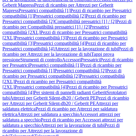
Geberit Mapress
Pezzi di ricambio per Attrezzi per Geberit
Mapress
Pressatrici compatibilità [1]
Pezzi di ricambio per Pressatrici
compatibilità [1]
Pressatrici compatibilità [2]
Pezzi di ricambio per
Pressatrici compatibilità [2]
Compatibilità pressatrici [1] / [2]
Pezzi di
ricambio per Compatibilità pressatrici [1] / [2]
Pressatrici
compatibilità [2XL]
Pezzi di ricambio per Pressatrici compatibilità
[2XL]
Pressatrici compatibilità [3]
Pezzi di ricambio per Pressatrici
compatibilità [3]
Pressatrici compatibilità [4]
Pezzi di ricambio per
Pressatrici compatibilità [4]
Attrezzi per la lavorazione di tubi
Pezzi di
ricambio per Attrezzi per la lavorazione di tubi
Tappi prova
pressione
Strumenti di controllo
Accessori
Pressatrici
Pezzi di ricambio
per Pressatrici
Pressatrici compatibilità [1]
Pezzi di ricambio per
Pressatrici compatibilità [1]
Pressatrici compatibilità [2]
Pezzi di
ricambio per Pressatrici compatibilità [2]
Pressatrici compatibilità
[2XL]
Pezzi di ricambio per Pressatrici compatibilità
[2XL]
Pressatrici compatibilità [4]
Pezzi di ricambio per Pressatrici
compatibilità [4]
Per sistemi di pannelli radianti Geberit
Srotolatori
tubi
Attrezzi per Geberit Silent-db20 / Geberit PE
Pezzi di ricambio
per Attrezzi per Geberit Silent-db20 / Geberit PE
Attrezzi per
saldatura elettrica
Pezzi di ricambio per Attrezzi per saldatura
elettrica
Attrezzi per saldatura a specchio
Accessori attrezzi per
saldatura a specchio
Pezzi di ricambio per Accessori attrezzi per
saldatura a specchio
Attrezzi per la lavorazione di tubi
Pezzi di
ricambio per Attrezzi per la lavorazione di