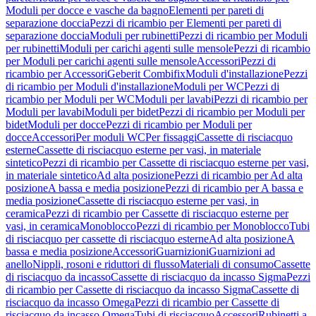
Moduli per docce e vasche da bagno
Elementi per pareti di
separazione doccia
Pezzi di ricambio per Elementi per pareti di
separazione doccia
Moduli per rubinetti
Pezzi di ricambio per Moduli
per rubinetti
Moduli per carichi agenti sulle mensole
Pezzi di ricambio
per Moduli per carichi agenti sulle mensole
Accessori
Pezzi di
ricambio per Accessori
Geberit Combifix
Moduli d'installazione
Pezzi
di ricambio per Moduli d'installazione
Moduli per WC
Pezzi di
ricambio per Moduli per WC
Moduli per lavabi
Pezzi di ricambio per
Moduli per lavabi
Moduli per bidet
Pezzi di ricambio per Moduli per
bidet
Moduli per docce
Pezzi di ricambio per Moduli per
docce
Accessori
Per moduli WC
Per fissaggi
Cassette di risciacquo
esterne
Cassette di risciacquo esterne per vasi, in materiale
sintetico
Pezzi di ricambio per Cassette di risciacquo esterne per vasi,
in materiale sintetico
Ad alta posizione
Pezzi di ricambio per Ad alta
posizione
A bassa e media posizione
Pezzi di ricambio per A bassa e
media posizione
Cassette di risciacquo esterne per vasi, in
ceramica
Pezzi di ricambio per Cassette di risciacquo esterne per
vasi, in ceramica
Monoblocco
Pezzi di ricambio per Monoblocco
Tubi
di risciacquo per cassette di risciacquo esterne
Ad alta posizione
A
bassa e media posizione
Accessori
Guarnizioni
Guarnizioni ad
anello
Nippli, rosoni e riduttori di flusso
Materiali di consumo
Cassette
di risciacquo da incasso
Cassette di risciacquo da incasso Sigma
Pezzi
di ricambio per Cassette di risciacquo da incasso Sigma
Cassette di
risciacquo da incasso Omega
Pezzi di ricambio per Cassette di
risciacquo da incasso Omega
Tubi di risciacquo
Accessori
Rubinetti a