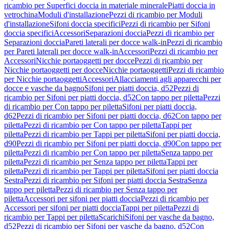
ricambio per Superfici doccia in materiale minerale
Piatti doccia in
vetrochina
Moduli d'installazione
Pezzi di ricambio per Moduli
d'installazione
Sifoni doccia specifici
Pezzi di ricambio per Sifoni
doccia specifici
Accessori
Separazioni doccia
Pezzi di ricambio per
Separazioni doccia
Pareti laterali per docce walk-in
Pezzi di ricambio
per Pareti laterali per docce walk-in
Accessori
Pezzi di ricambio per
Accessori
Nicchie portaoggetti per docce
Pezzi di ricambio per
Nicchie portaoggetti per docce
Nicchie portaoggetti
Pezzi di ricambio
per Nicchie portaoggetti
Accessori
Allacciamenti agli apparecchi per
docce e vasche da bagno
Sifoni per piatti doccia, d52
Pezzi di
ricambio per Sifoni per piatti doccia, d52
Con tappo per piletta
Pezzi
di ricambio per Con tappo per piletta
Sifoni per piatti doccia,
d62
Pezzi di ricambio per Sifoni per piatti doccia, d62
Con tappo per
piletta
Pezzi di ricambio per Con tappo per piletta
Tappi per
piletta
Pezzi di ricambio per Tappi per piletta
Sifoni per piatti doccia,
d90
Pezzi di ricambio per Sifoni per piatti doccia, d90
Con tappo per
piletta
Pezzi di ricambio per Con tappo per piletta
Senza tappo per
piletta
Pezzi di ricambio per Senza tappo per piletta
Tappi per
piletta
Pezzi di ricambio per Tappi per piletta
Sifoni per piatti doccia
Sestra
Pezzi di ricambio per Sifoni per piatti doccia Sestra
Senza
tappo per piletta
Pezzi di ricambio per Senza tappo per
piletta
Accessori per sifoni per piatti doccia
Pezzi di ricambio per
Accessori per sifoni per piatti doccia
Tappi per piletta
Pezzi di
ricambio per Tappi per piletta
Scarichi
Sifoni per vasche da bagno,
d52
Pezzi di ricambio per Sifoni per vasche da bagno, d52
Con