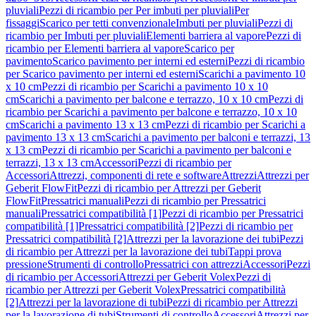
pluviali
Pezzi di ricambio per Per imbuti per pluviali
Per
fissaggi
Scarico per tetti convenzionale
Imbuti per pluviali
Pezzi di
ricambio per Imbuti per pluviali
Elementi barriera al vapore
Pezzi di
ricambio per Elementi barriera al vapore
Scarico per
pavimento
Scarico pavimento per interni ed esterni
Pezzi di ricambio
per Scarico pavimento per interni ed esterni
Scarichi a pavimento 10
x 10 cm
Pezzi di ricambio per Scarichi a pavimento 10 x 10
cm
Scarichi a pavimento per balcone e terrazzo, 10 x 10 cm
Pezzi di
ricambio per Scarichi a pavimento per balcone e terrazzo, 10 x 10
cm
Scarichi a pavimento 13 x 13 cm
Pezzi di ricambio per Scarichi a
pavimento 13 x 13 cm
Scarichi a pavimento per balconi e terrazzi, 13
x 13 cm
Pezzi di ricambio per Scarichi a pavimento per balconi e
terrazzi, 13 x 13 cm
Accessori
Pezzi di ricambio per
Accessori
Attrezzi, componenti di rete e software
Attrezzi
Attrezzi per
Geberit FlowFit
Pezzi di ricambio per Attrezzi per Geberit
FlowFit
Pressatrici manuali
Pezzi di ricambio per Pressatrici
manuali
Pressatrici compatibilità [1]
Pezzi di ricambio per Pressatrici
compatibilità [1]
Pressatrici compatibilità [2]
Pezzi di ricambio per
Pressatrici compatibilità [2]
Attrezzi per la lavorazione dei tubi
Pezzi
di ricambio per Attrezzi per la lavorazione dei tubi
Tappi prova
pressione
Strumenti di controllo
Pressatrici con attrezzi
Accessori
Pezzi
di ricambio per Accessori
Attrezzi per Geberit Volex
Pezzi di
ricambio per Attrezzi per Geberit Volex
Pressatrici compatibilità
[2]
Attrezzi per la lavorazione di tubi
Pezzi di ricambio per Attrezzi
per la lavorazione di tubi
Strumenti di controllo
Accessori
Attrezzi per