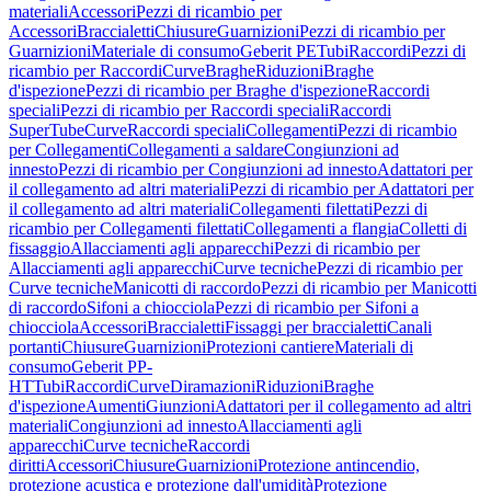
materiali
Accessori
Pezzi di ricambio per
Accessori
Braccialetti
Chiusure
Guarnizioni
Pezzi di ricambio per
Guarnizioni
Materiale di consumo
Geberit PE
Tubi
Raccordi
Pezzi di
ricambio per Raccordi
Curve
Braghe
Riduzioni
Braghe
d'ispezione
Pezzi di ricambio per Braghe d'ispezione
Raccordi
speciali
Pezzi di ricambio per Raccordi speciali
Raccordi
SuperTube
Curve
Raccordi speciali
Collegamenti
Pezzi di ricambio
per Collegamenti
Collegamenti a saldare
Congiunzioni ad
innesto
Pezzi di ricambio per Congiunzioni ad innesto
Adattatori per
il collegamento ad altri materiali
Pezzi di ricambio per Adattatori per
il collegamento ad altri materiali
Collegamenti filettati
Pezzi di
ricambio per Collegamenti filettati
Collegamenti a flangia
Colletti di
fissaggio
Allacciamenti agli apparecchi
Pezzi di ricambio per
Allacciamenti agli apparecchi
Curve tecniche
Pezzi di ricambio per
Curve tecniche
Manicotti di raccordo
Pezzi di ricambio per Manicotti
di raccordo
Sifoni a chiocciola
Pezzi di ricambio per Sifoni a
chiocciola
Accessori
Braccialetti
Fissaggi per braccialetti
Canali
portanti
Chiusure
Guarnizioni
Protezioni cantiere
Materiali di
consumo
Geberit PP-
HT
Tubi
Raccordi
Curve
Diramazioni
Riduzioni
Braghe
d'ispezione
Aumenti
Giunzioni
Adattatori per il collegamento ad altri
materiali
Congiunzioni ad innesto
Allacciamenti agli
apparecchi
Curve tecniche
Raccordi
diritti
Accessori
Chiusure
Guarnizioni
Protezione antincendio,
protezione acustica e protezione dall'umidità
Protezione