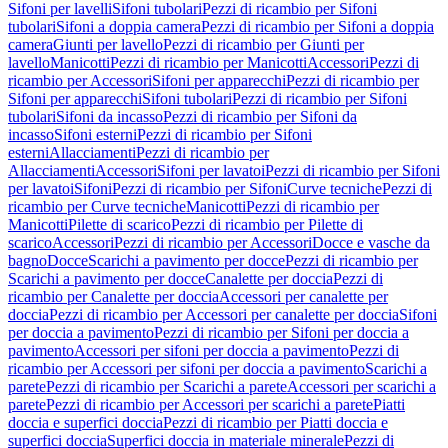
Sifoni per lavelli
Sifoni tubolari
Pezzi di ricambio per Sifoni
tubolari
Sifoni a doppia camera
Pezzi di ricambio per Sifoni a doppia
camera
Giunti per lavello
Pezzi di ricambio per Giunti per
lavello
Manicotti
Pezzi di ricambio per Manicotti
Accessori
Pezzi di
ricambio per Accessori
Sifoni per apparecchi
Pezzi di ricambio per
Sifoni per apparecchi
Sifoni tubolari
Pezzi di ricambio per Sifoni
tubolari
Sifoni da incasso
Pezzi di ricambio per Sifoni da
incasso
Sifoni esterni
Pezzi di ricambio per Sifoni
esterni
Allacciamenti
Pezzi di ricambio per
Allacciamenti
Accessori
Sifoni per lavatoi
Pezzi di ricambio per Sifoni
per lavatoi
Sifoni
Pezzi di ricambio per Sifoni
Curve tecniche
Pezzi di
ricambio per Curve tecniche
Manicotti
Pezzi di ricambio per
Manicotti
Pilette di scarico
Pezzi di ricambio per Pilette di
scarico
Accessori
Pezzi di ricambio per Accessori
Docce e vasche da
bagno
Docce
Scarichi a pavimento per docce
Pezzi di ricambio per
Scarichi a pavimento per docce
Canalette per doccia
Pezzi di
ricambio per Canalette per doccia
Accessori per canalette per
doccia
Pezzi di ricambio per Accessori per canalette per doccia
Sifoni
per doccia a pavimento
Pezzi di ricambio per Sifoni per doccia a
pavimento
Accessori per sifoni per doccia a pavimento
Pezzi di
ricambio per Accessori per sifoni per doccia a pavimento
Scarichi a
parete
Pezzi di ricambio per Scarichi a parete
Accessori per scarichi a
parete
Pezzi di ricambio per Accessori per scarichi a parete
Piatti
doccia e superfici doccia
Pezzi di ricambio per Piatti doccia e
superfici doccia
Superfici doccia in materiale minerale
Pezzi di