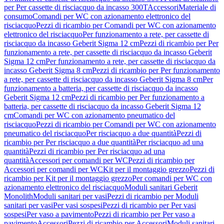
per Per cassette di risciacquo da incasso 300T
Accessori
Materiale di
consumo
Comandi per WC con azionamento elettronico del
risciacquo
Pezzi di ricambio per Comandi per WC con azionamento
elettronico del risciacquo
Per funzionamento a rete, per cassette di
risciacquo da incasso Geberit Sigma 12 cm
Pezzi di ricambio per Per
funzionamento a rete, per cassette di risciacquo da incasso Geberit
Sigma 12 cm
Per funzionamento a rete, per cassette di risciacquo da
incasso Geberit Sigma 8 cm
Pezzi di ricambio per Per funzionamento
a rete, per cassette di risciacquo da incasso Geberit Sigma 8 cm
Per
funzionamento a batteria, per cassette di risciacquo da incasso
Geberit Sigma 12 cm
Pezzi di ricambio per Per funzionamento a
batteria, per cassette di risciacquo da incasso Geberit Sigma 12
cm
Comandi per WC con azionamento pneumatico del
risciacquo
Pezzi di ricambio per Comandi per WC con azionamento
pneumatico del risciacquo
Per risciacquo a due quantità
Pezzi di
ricambio per Per risciacquo a due quantità
Per risciacquo ad una
quantità
Pezzi di ricambio per Per risciacquo ad una
quantità
Accessori per comandi per WC
Pezzi di ricambio per
Accessori per comandi per WC
Kit per il montaggio grezzo
Pezzi di
ricambio per Kit per il montaggio grezzo
Per comandi per WC con
azionamento elettronico del risciacquo
Moduli sanitari Geberit
Monolith
Moduli sanitari per vasi
Pezzi di ricambio per Moduli
sanitari per vasi
Per vasi sospesi
Pezzi di ricambio per Per vasi
sospesi
Per vaso a pavimento
Pezzi di ricambio per Per vaso a
pavimento
Accessori
Pezzi di ricambio per Accessori
Moduli sanitari