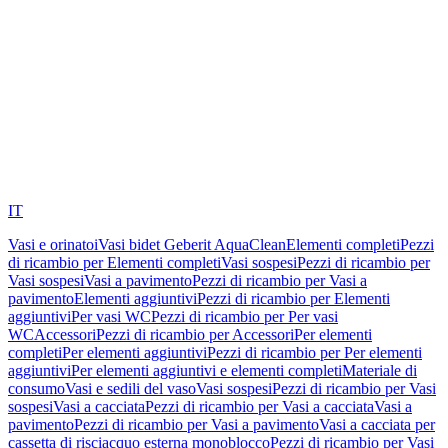
IT
Vasi e orinatoi
Vasi bidet Geberit AquaClean
Elementi completi
Pezzi
di ricambio per Elementi completi
Vasi sospesi
Pezzi di ricambio per
Vasi sospesi
Vasi a pavimento
Pezzi di ricambio per Vasi a
pavimento
Elementi aggiuntivi
Pezzi di ricambio per Elementi
aggiuntivi
Per vasi WC
Pezzi di ricambio per Per vasi
WC
Accessori
Pezzi di ricambio per Accessori
Per elementi
completi
Per elementi aggiuntivi
Pezzi di ricambio per Per elementi
aggiuntivi
Per elementi aggiuntivi e elementi completi
Materiale di
consumo
Vasi e sedili del vaso
Vasi sospesi
Pezzi di ricambio per Vasi
sospesi
Vasi a cacciata
Pezzi di ricambio per Vasi a cacciata
Vasi a
pavimento
Pezzi di ricambio per Vasi a pavimento
Vasi a cacciata per
cassetta di risciacquo esterna monoblocco
Pezzi di ricambio per Vasi