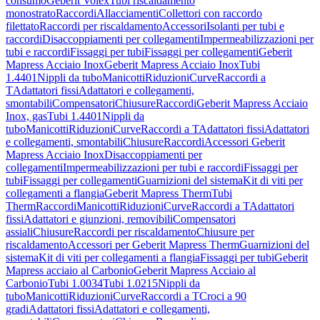
consumo
Geberit Volex
Tubi riscaldamento
monostrato
Raccordi
Allacciamenti
Collettori con raccordo
filettato
Raccordi per riscaldamento
Accessori
Isolanti per tubi e
raccordi
Disaccoppiamenti per collegamenti
Impermeabilizzazioni per
tubi e raccordi
Fissaggi per tubi
Fissaggi per collegamenti
Geberit
Mapress Acciaio Inox
Geberit Mapress Acciaio Inox
Tubi
1.4401
Nippli da tubo
Manicotti
Riduzioni
Curve
Raccordi a
T
Adattatori fissi
Adattatori e collegamenti,
smontabili
Compensatori
Chiusure
Raccordi
Geberit Mapress Acciaio
Inox, gas
Tubi 1.4401
Nippli da
tubo
Manicotti
Riduzioni
Curve
Raccordi a T
Adattatori fissi
Adattatori
e collegamenti, smontabili
Chiusure
Raccordi
Accessori Geberit
Mapress Acciaio Inox
Disaccoppiamenti per
collegamenti
Impermeabilizzazioni per tubi e raccordi
Fissaggi per
tubi
Fissaggi per collegamenti
Guarnizioni del sistema
Kit di viti per
collegamenti a flangia
Geberit Mapress Therm
Tubi
Therm
Raccordi
Manicotti
Riduzioni
Curve
Raccordi a T
Adattatori
fissi
Adattatori e giunzioni, removibili
Compensatori
assiali
Chiusure
Raccordi per riscaldamento
Chiusure per
riscaldamento
Accessori per Geberit Mapress Therm
Guarnizioni del
sistema
Kit di viti per collegamenti a flangia
Fissaggi per tubi
Geberit
Mapress acciaio al Carbonio
Geberit Mapress Acciaio al
Carbonio
Tubi 1.0034
Tubi 1.0215
Nippli da
tubo
Manicotti
Riduzioni
Curve
Raccordi a T
Croci a 90
gradi
Adattatori fissi
Adattatori e collegamenti,