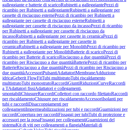
galleggiante e batterie di scarico
Rubinetti a galleggiante
Pezzi di
ricambio per Rubinetti a galleggiante
Rubinetti a galleggiante per
cassette di risciacquo esterne
Pezzi di ricambio per Rubinetti a
galleggiante per cassette di risciacquo esterne
Rubinetti a
galleggiante per cassette di risciacquo da incasso
Pezzi di ricambio
per Rubinetti a galleggiante per cassette di risciacquo da
incasso
Rubinetti a galleggiante per cassette in ceramica
Pezzi di
ricambio per Rubinetti a galleggiante per cassette in
ceramica
Rubinetti a galleggiante per Monolith
Pezzi di ricambio per
Rubinetti a galleggiante per Monolith
Batterie di scarico
Pezzi di
ricambio per Batterie di scarico
Risciacquo a due quantità
Pezzi di
ricambio per Risciacquo a due quantità
Batterie
Pezzi di ricambio per
Batterie
Risciacquo a due quantità
Pezzi di ricambio per Risciacquo a
due quantità
Accessori
Pulsanti
Adattatori
Membrane
Adduzione
idrica
Geberit FlowFit
Tubi multistrato
Tubi riscaldamento
multistrato
Tubi monostrato
Raccordi
Giunti
Riduzioni
Curve
Raccordi
a T
Adattatori fissi
Adattatori e collegamenti,
smontabili
Chiusure
Raccordi
Collettori con raccordo filettato
Raccordi
per riscaldamento
Chiusure per riscaldamento
Accessori
Isolanti per
tubi e raccordi
Disaccoppiamenti per
collegamenti
Impermeabilizzazioni per tubi e raccordi
Guarnizioni per
raccordi
Copertura per raccordi
Fissaggi per tubi
Tubi di protezione e
accessori per la posa
Fissaggi per collegamenti
Guarnizioni del
sistema
Kit di viti per collegamenti a flangia
Materiali di