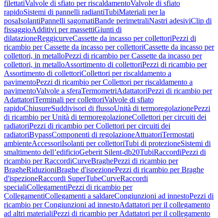
filettati
Valvole di sfiato per riscaldamento
Valvole di sfiato
rapido
Sistemi di pannelli radianti
Tubi
Materiali per la
posa
Isolanti
Pannelli sagomati
Bande perimetrali
Nastri adesivi
Clip di
fissaggio
Additivi per massetti
Giunti di
dilatazione
Reggicurve
Cassette da incasso per collettori
Pezzi di
ricambio per Cassette da incasso per collettori
Cassette da incasso per
collettori, in metallo
Pezzi di ricambio per Cassette da incasso per
collettori, in metallo
Assortimento di collettori
Pezzi di ricambio per
Assortimento di collettori
Collettori per riscaldamento a
pavimento
Pezzi di ricambio per Collettori per riscaldamento a
pavimento
Valvole a sfera
Termometri
Adattatori
Pezzi di ricambio per
Adattatori
Terminali per collettori
Valvole di sfiato
rapido
Chiusure
Suddivisori di flusso
Unità di termoregolazione
Pezzi
di ricambio per Unità di termoregolazione
Collettori per circuiti dei
radiatori
Pezzi di ricambio per Collettori per circuiti dei
radiatori
Bypass
Componenti di regolazione
Attuatori
Termostati
ambiente
Accessori
Isolanti per collettori
Tubi di protezione
Sistemi di
smaltimento dell’edificio
Geberit Silent-db20
Tubi
Raccordi
Pezzi di
ricambio per Raccordi
Curve
Braghe
Pezzi di ricambio per
Braghe
Riduzioni
Braghe d'ispezione
Pezzi di ricambio per Braghe
d'ispezione
Raccordi SuperTube
Curve
Raccordi
speciali
Collegamenti
Pezzi di ricambio per
Collegamenti
Collegamenti a saldare
Congiunzioni ad innesto
Pezzi di
ricambio per Congiunzioni ad innesto
Adattatori per il collegamento
ad altri materiali
Pezzi di ricambio per Adattatori per il collegamento