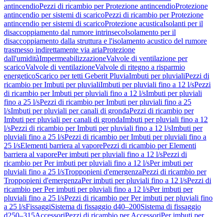
antincendio
Pezzi di ricambio per Protezione antincendio
Protezione
antincendio per sistemi di scarico
Pezzi di ricambio per Protezione
antincendio per sistemi di scarico
Protezione acustica
Isolanti per il
disaccoppiamento dal rumore intrinseco
Isolamento per il
disaccoppiamento dalla struttura e l'isolamento acustico del rumore
trasmesso indirettamente via aria
Protezione
dall'umidità
Impermeabilizzazione
Valvole di ventilazione per
scarico
Valvole di ventilazione
Valvole di ritegno a risparmio
energetico
Scarico per tetti Geberit Pluvia
Imbuti per pluviali
Pezzi di
ricambio per Imbuti per pluviali
Imbuti per pluviali fino a 12 l/s
Pezzi
di ricambio per Imbuti per pluviali fino a 12 l/s
Imbuti per pluviali
fino a 25 l/s
Pezzi di ricambio per Imbuti per pluviali fino a 25
l/s
Imbuti per pluviali per canali di gronda
Pezzi di ricambio per
Imbuti per pluviali per canali di gronda
Imbuti per pluviali fino a 12
l/s
Pezzi di ricambio per Imbuti per pluviali fino a 12 l/s
Imbuti per
pluviali fino a 25 l/s
Pezzi di ricambio per Imbuti per pluviali fino a
25 l/s
Elementi barriera al vapore
Pezzi di ricambio per Elementi
barriera al vapore
Per imbuti per pluviali fino a 12 l/s
Pezzi di
ricambio per Per imbuti per pluviali fino a 12 l/s
Per imbuti per
pluviali fino a 25 l/s
Troppopieni d'emergenza
Pezzi di ricambio per
Troppopieni d'emergenza
Per imbuti per pluviali fino a 12 l/s
Pezzi di
ricambio per Per imbuti per pluviali fino a 12 l/s
Per imbuti per
pluviali fino a 25 l/s
Pezzi di ricambio per Per imbuti per pluviali fino
a 25 l/s
Fissaggi
Sistema di fissaggio d40–200
Sistema di fissaggio
d250–315
Accessori
Pezzi di ricambio per Accessori
Per imbuti per