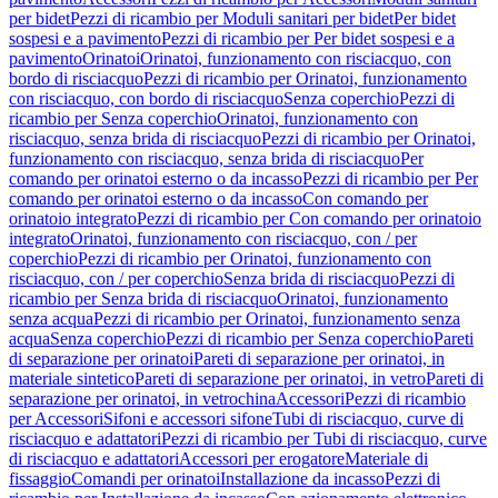
per bidet
Pezzi di ricambio per Moduli sanitari per bidet
Per bidet
sospesi e a pavimento
Pezzi di ricambio per Per bidet sospesi e a
pavimento
Orinatoi
Orinatoi, funzionamento con risciacquo, con
bordo di risciacquo
Pezzi di ricambio per Orinatoi, funzionamento
con risciacquo, con bordo di risciacquo
Senza coperchio
Pezzi di
ricambio per Senza coperchio
Orinatoi, funzionamento con
risciacquo, senza brida di risciacquo
Pezzi di ricambio per Orinatoi,
funzionamento con risciacquo, senza brida di risciacquo
Per
comando per orinatoi esterno o da incasso
Pezzi di ricambio per Per
comando per orinatoi esterno o da incasso
Con comando per
orinatoio integrato
Pezzi di ricambio per Con comando per orinatoio
integrato
Orinatoi, funzionamento con risciacquo, con / per
coperchio
Pezzi di ricambio per Orinatoi, funzionamento con
risciacquo, con / per coperchio
Senza brida di risciacquo
Pezzi di
ricambio per Senza brida di risciacquo
Orinatoi, funzionamento
senza acqua
Pezzi di ricambio per Orinatoi, funzionamento senza
acqua
Senza coperchio
Pezzi di ricambio per Senza coperchio
Pareti
di separazione per orinatoi
Pareti di separazione per orinatoi, in
materiale sintetico
Pareti di separazione per orinatoi, in vetro
Pareti di
separazione per orinatoi, in vetrochina
Accessori
Pezzi di ricambio
per Accessori
Sifoni e accessori sifone
Tubi di risciacquo, curve di
risciacquo e adattatori
Pezzi di ricambio per Tubi di risciacquo, curve
di risciacquo e adattatori
Accessori per erogatore
Materiale di
fissaggio
Comandi per orinatoi
Installazione da incasso
Pezzi di