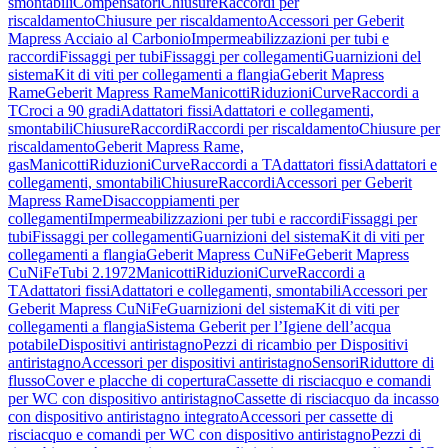
smontabili
Compensatori
Chiusure
Raccordi per
riscaldamento
Chiusure per riscaldamento
Accessori per Geberit
Mapress Acciaio al Carbonio
Impermeabilizzazioni per tubi e
raccordi
Fissaggi per tubi
Fissaggi per collegamenti
Guarnizioni del
sistema
Kit di viti per collegamenti a flangia
Geberit Mapress
Rame
Geberit Mapress Rame
Manicotti
Riduzioni
Curve
Raccordi a
T
Croci a 90 gradi
Adattatori fissi
Adattatori e collegamenti,
smontabili
Chiusure
Raccordi
Raccordi per riscaldamento
Chiusure per
riscaldamento
Geberit Mapress Rame,
gas
Manicotti
Riduzioni
Curve
Raccordi a T
Adattatori fissi
Adattatori e
collegamenti, smontabili
Chiusure
Raccordi
Accessori per Geberit
Mapress Rame
Disaccoppiamenti per
collegamenti
Impermeabilizzazioni per tubi e raccordi
Fissaggi per
tubi
Fissaggi per collegamenti
Guarnizioni del sistema
Kit di viti per
collegamenti a flangia
Geberit Mapress CuNiFe
Geberit Mapress
CuNiFe
Tubi 2.1972
Manicotti
Riduzioni
Curve
Raccordi a
T
Adattatori fissi
Adattatori e collegamenti, smontabili
Accessori per
Geberit Mapress CuNiFe
Guarnizioni del sistema
Kit di viti per
collegamenti a flangia
Sistema Geberit per l’Igiene dell’acqua
potabile
Dispositivi antiristagno
Pezzi di ricambio per Dispositivi
antiristagno
Accessori per dispositivi antiristagno
Sensori
Riduttore di
flusso
Cover e placche di copertura
Cassette di risciacquo e comandi
per WC con dispositivo antiristagno
Cassette di risciacquo da incasso
con dispositivo antiristagno integrato
Accessori per cassette di
risciacquo e comandi per WC con dispositivo antiristagno
Pezzi di