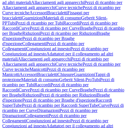
ad altri materiali
Allacciamenti agli apparecchi
Pezzi di ricambio per
Allacciamenti agli apparecchi
Curve tecniche
Pezzi di ricambio per
Curve tecniche
Accessori
Braccialetti
Fissaggi per
braccialetti
Guarnizioni
Materiali di consumo
Geberit Silent-
PP
Tubi
Pezzi di ricambio per Tubi
Raccordi
Pezzi di ricambio per
Raccordi
Curve
Pezzi di ricambio per Curve
Braghe
Pezzi di ricambio
per Braghe
Riduzioni
Pezzi di ricambio per Riduzioni
Braghe
d'ispezione
Pezzi di ricambio per Braghe
d'ispezione
Collegamenti
Pezzi di ricambio per
Collegamenti
Congiunzioni ad innesto
Pezzi di ricambio per
Congiunzioni ad innesto
Adattatori per il collegamento ad altri
materiali
Allacciamenti agli apparecchi
Pezzi di ricambio per
Allacciamenti agli apparecchi
Curve tecniche
Pezzi di ricambio per
Curve tecniche
Manicotti
Pezzi di ricambio per
Manicotti
Accessori
Braccialetti
Chiusure
Guarnizioni
Tappi di
protezione
Materiali di consumo
Geberit Silent-Pro
Tubi
Pezzi di
ricambio per Tubi
Raccordi
Pezzi di ricambio per
Raccordi
Curve
Pezzi di ricambio per Curve
Braghe
Pezzi di ricambio
per Braghe
Riduzioni
Pezzi di ricambio per Riduzioni
Braghe
d'ispezione
Pezzi di ricambio per Braghe d'ispezione
Raccordi
SuperTube
Pezzi di ricambio per Raccordi SuperTube
Curve
Pezzi di
ricambio per Curve
Diramazioni
Pezzi di ricambio per
Diramazioni
Collegamenti
Pezzi di ricambio per
Collegamenti
Congiunzioni ad innesto
Pezzi di ricambio per
Congiunzioni ad innesto
Adattatori per il collegamento ad altri