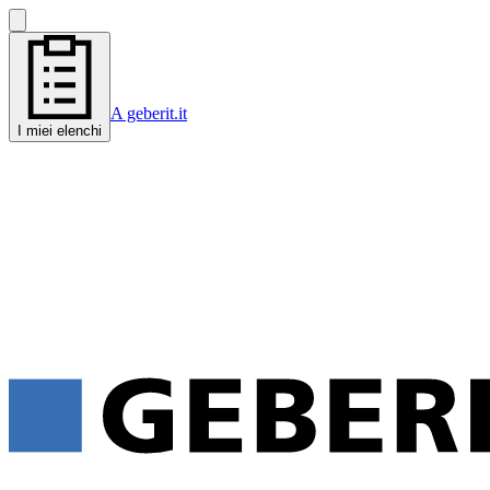
A geberit.it
I miei elenchi