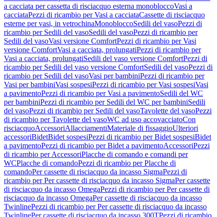
a cacciata per cassetta di risciacquo esterna monoblocco
Vasi a
cacciata
Pezzi di ricambio per Vasi a cacciata
Cassette di risciacquo
esterne per vasi, in vetrochina
Monoblocco
Sedili del vaso
Pezzi di
ricambio per Sedili del vaso
Sedili del vaso
Pezzi di ricambio per
Sedili del vaso
Vasi versione Comfort
Pezzi di ricambio per Vasi
versione Comfort
Vasi a cacciata, prolungati
Pezzi di ricambio per
Vasi a cacciata, prolungati
Sedili del vaso versione Comfort
Pezzi di
ricambio per Sedili del vaso versione Comfort
Sedili del vaso
Pezzi di
ricambio per Sedili del vaso
Vasi per bambini
Pezzi di ricambio per
Vasi per bambini
Vasi sospesi
Pezzi di ricambio per Vasi sospesi
Vasi
a pavimento
Pezzi di ricambio per Vasi a pavimento
Sedili del WC
per bambini
Pezzi di ricambio per Sedili del WC per bambini
Sedili
del vaso
Pezzi di ricambio per Sedili del vaso
Tavolette del vaso
Pezzi
di ricambio per Tavolette del vaso
WC ad uso accovacciato
Con
risciacquo
Accessori
Allacciamenti
Materiale di fissaggio
Ulteriori
accessori
Bidet
Bidet sospesi
Pezzi di ricambio per Bidet sospesi
Bidet
a pavimento
Pezzi di ricambio per Bidet a pavimento
Accessori
Pezzi
di ricambio per Accessori
Placche di comando e comandi per
WC
Placche di comando
Pezzi di ricambio per Placche di
comando
Per cassette di risciacquo da incasso Sigma
Pezzi di
ricambio per Per cassette di risciacquo da incasso Sigma
Per cassette
di risciacquo da incasso Omega
Pezzi di ricambio per Per cassette di
risciacquo da incasso Omega
Per cassette di risciacquo da incasso
Twinline
Pezzi di ricambio per Per cassette di risciacquo da incasso
Twinline
Per cassette di risciacquo da incasso 300T
Pezzi di ricambio