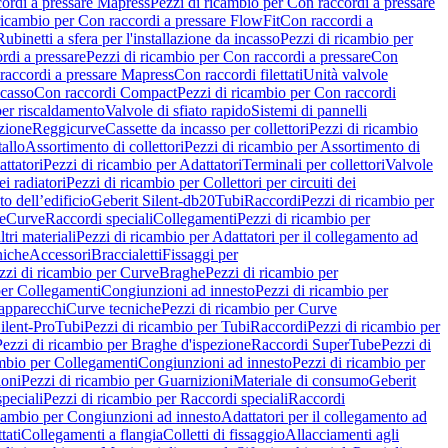
ordi a pressare Mapress
Pezzi di ricambio per Con raccordi a pressare
ricambio per Con raccordi a pressare FlowFit
Con raccordi a
Rubinetti a sfera per l'installazione da incasso
Pezzi di ricambio per
rdi a pressare
Pezzi di ricambio per Con raccordi a pressare
Con
raccordi a pressare Mapress
Con raccordi filettati
Unità valvole
ncasso
Con raccordi Compact
Pezzi di ricambio per Con raccordi
per riscaldamento
Valvole di sfiato rapido
Sistemi di pannelli
azione
Reggicurve
Cassette da incasso per collettori
Pezzi di ricambio
tallo
Assortimento di collettori
Pezzi di ricambio per Assortimento di
ttatori
Pezzi di ricambio per Adattatori
Terminali per collettori
Valvole
ei radiatori
Pezzi di ricambio per Collettori per circuiti dei
o dell’edificio
Geberit Silent-db20
Tubi
Raccordi
Pezzi di ricambio per
e
Curve
Raccordi speciali
Collegamenti
Pezzi di ricambio per
tri materiali
Pezzi di ricambio per Adattatori per il collegamento ad
niche
Accessori
Braccialetti
Fissaggi per
zzi di ricambio per Curve
Braghe
Pezzi di ricambio per
per Collegamenti
Congiunzioni ad innesto
Pezzi di ricambio per
 apparecchi
Curve tecniche
Pezzi di ricambio per Curve
ilent-Pro
Tubi
Pezzi di ricambio per Tubi
Raccordi
Pezzi di ricambio per
Pezzi di ricambio per Braghe d'ispezione
Raccordi SuperTube
Pezzi di
ambio per Collegamenti
Congiunzioni ad innesto
Pezzi di ricambio per
ioni
Pezzi di ricambio per Guarnizioni
Materiale di consumo
Geberit
peciali
Pezzi di ricambio per Raccordi speciali
Raccordi
icambio per Congiunzioni ad innesto
Adattatori per il collegamento ad
tati
Collegamenti a flangia
Colletti di fissaggio
Allacciamenti agli