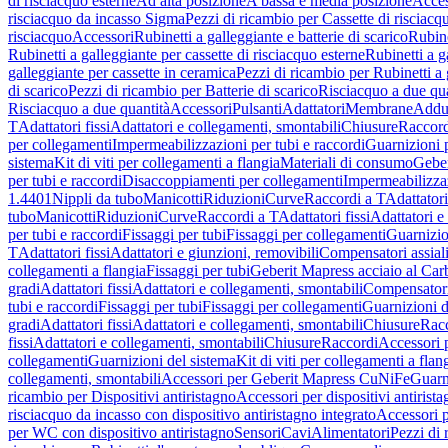
di risciacquo esterne
Ad alta posizione
A bassa e media posizione
Acces
risciacquo da incasso Sigma
Pezzi di ricambio per Cassette di risciac
risciacquo
Accessori
Rubinetti a galleggiante e batterie di scarico
Rubine
Rubinetti a galleggiante per cassette di risciacquo esterne
Rubinetti a g
galleggiante per cassette in ceramica
Pezzi di ricambio per Rubinetti a 
di scarico
Pezzi di ricambio per Batterie di scarico
Risciacquo a due qua
Risciacquo a due quantità
Accessori
Pulsanti
Adattatori
Membrane
Adduz
T
Adattatori fissi
Adattatori e collegamenti, smontabili
Chiusure
Raccord
per collegamenti
Impermeabilizzazioni per tubi e raccordi
Guarnizioni 
sistema
Kit di viti per collegamenti a flangia
Materiali di consumo
Geber
per tubi e raccordi
Disaccoppiamenti per collegamenti
Impermeabilizzaz
1.4401
Nippli da tubo
Manicotti
Riduzioni
Curve
Raccordi a T
Adattatori
tubo
Manicotti
Riduzioni
Curve
Raccordi a T
Adattatori fissi
Adattatori e
per tubi e raccordi
Fissaggi per tubi
Fissaggi per collegamenti
Guarnizio
T
Adattatori fissi
Adattatori e giunzioni, removibili
Compensatori assial
collegamenti a flangia
Fissaggi per tubi
Geberit Mapress acciaio al Car
gradi
Adattatori fissi
Adattatori e collegamenti, smontabili
Compensator
tubi e raccordi
Fissaggi per tubi
Fissaggi per collegamenti
Guarnizioni d
gradi
Adattatori fissi
Adattatori e collegamenti, smontabili
Chiusure
Rac
fissi
Adattatori e collegamenti, smontabili
Chiusure
Raccordi
Accessori 
collegamenti
Guarnizioni del sistema
Kit di viti per collegamenti a flan
collegamenti, smontabili
Accessori per Geberit Mapress CuNiFe
Guarn
ricambio per Dispositivi antiristagno
Accessori per dispositivi antirist
risciacquo da incasso con dispositivo antiristagno integrato
Accessori p
per WC con dispositivo antiristagno
Sensori
Cavi
Alimentatori
Pezzi di 