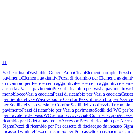
IT
Vasi e orinatoi
Vasi bidet Geberit AquaClean
Elementi completi
Pezzi d
pavimento
Elementi aggiuntivi
Pezzi di ricambio per Elementi aggiunti
di ricambio per Per elementi aggiuntivi
Per elementi aggiuntivi e eleme
a cacciata
Vasi a pavimento
Pezzi di ricambio per Vasi a pavimento
Vasi
monoblocco
Vasi a cacciata
Pezzi di ricambio per Vasi a cacciata
Casset
per Sedili del vaso
Vasi versione Comfort
Pezzi di ricambio per Vasi v
per Sedili del vaso versione Comfort
Sedili del vaso
Pezzi di ricambio p
pavimento
Pezzi di ricambio per Vasi a pavimento
Sedili del WC per b
per Tavolette del vaso
WC ad uso accovacciato
Con risciacquo
Accesso
ricambio per Bidet a pavimento
Accessori
Pezzi di ricambio per Access
Sigma
Pezzi di ricambio per Per cassette di risciacquo da incasso Sig
incasso Twinline
Pezzi di ricambio per Per cassette di risciacquo da i