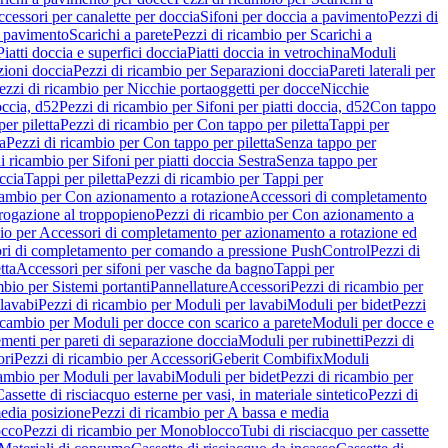
cessori per canalette per doccia
Sifoni per doccia a pavimento
Pezzi di
a pavimento
Scarichi a parete
Pezzi di ricambio per Scarichi a
iatti doccia e superfici doccia
Piatti doccia in vetrochina
Moduli
zioni doccia
Pezzi di ricambio per Separazioni doccia
Pareti laterali per
ezzi di ricambio per Nicchie portaoggetti per docce
Nicchie
occia, d52
Pezzi di ricambio per Sifoni per piatti doccia, d52
Con tappo
er piletta
Pezzi di ricambio per Con tappo per piletta
Tappi per
a
Pezzi di ricambio per Con tappo per piletta
Senza tappo per
i ricambio per Sifoni per piatti doccia Sestra
Senza tappo per
ccia
Tappi per piletta
Pezzi di ricambio per Tappi per
icambio per Con azionamento a rotazione
Accessori di completamento
rogazione al troppopieno
Pezzi di ricambio per Con azionamento a
bio per Accessori di completamento per azionamento a rotazione ed
ri di completamento per comando a pressione PushControl
Pezzi di
tta
Accessori per sifoni per vasche da bagno
Tappi per
mbio per Sistemi portanti
Pannellature
Accessori
Pezzi di ricambio per
lavabi
Pezzi di ricambio per Moduli per lavabi
Moduli per bidet
Pezzi
icambio per Moduli per docce con scarico a parete
Moduli per docce e
menti per pareti di separazione doccia
Moduli per rubinetti
Pezzi di
ori
Pezzi di ricambio per Accessori
Geberit Combifix
Moduli
cambio per Moduli per lavabi
Moduli per bidet
Pezzi di ricambio per
assette di risciacquo esterne per vasi, in materiale sintetico
Pezzi di
edia posizione
Pezzi di ricambio per A bassa e media
cco
Pezzi di ricambio per Monoblocco
Tubi di risciacquo per cassette