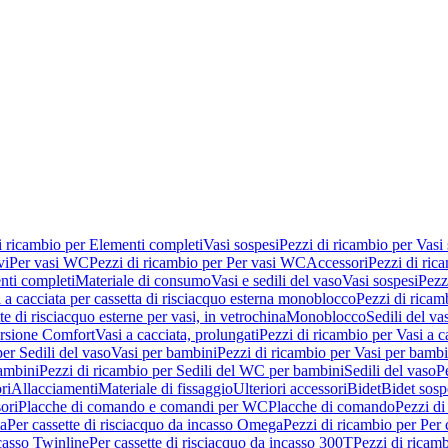
i ricambio per Elementi completi
Vasi sospesi
Pezzi di ricambio per Vasi
vi
Per vasi WC
Pezzi di ricambio per Per vasi WC
Accessori
Pezzi di ric
nti completi
Materiale di consumo
Vasi e sedili del vaso
Vasi sospesi
Pezz
 a cacciata per cassetta di risciacquo esterna monoblocco
Pezzi di ricamb
te di risciacquo esterne per vasi, in vetrochina
Monoblocco
Sedili del va
ersione Comfort
Vasi a cacciata, prolungati
Pezzi di ricambio per Vasi a c
er Sedili del vaso
Vasi per bambini
Pezzi di ricambio per Vasi per bambi
ambini
Pezzi di ricambio per Sedili del WC per bambini
Sedili del vaso
P
ri
Allacciamenti
Materiale di fissaggio
Ulteriori accessori
Bidet
Bidet sosp
ori
Placche di comando e comandi per WC
Placche di comando
Pezzi di
ma
Per cassette di risciacquo da incasso Omega
Pezzi di ricambio per Per
ncasso Twinline
Per cassette di risciacquo da incasso 300T
Pezzi di ricamb