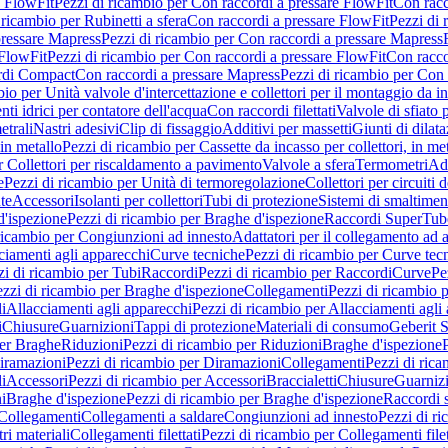
e FlowFit
Pezzi di ricambio per Con raccordi a pressare FlowFit
Con racc
 ricambio per Rubinetti a sfera
Con raccordi a pressare FlowFit
Pezzi di 
pressare Mapress
Pezzi di ricambio per Con raccordi a pressare Mapress
 FlowFit
Pezzi di ricambio per Con raccordi a pressare FlowFit
Con racco
ordi Compact
Con raccordi a pressare Mapress
Pezzi di ricambio per Con 
io per Unità valvole d'intercettazione e collettori per il montaggio da i
ti idrici per contatore dell'acqua
Con raccordi filettati
Valvole di sfiato 
etrali
Nastri adesivi
Clip di fissaggio
Additivi per massetti
Giunti di dilat
 in metallo
Pezzi di ricambio per Cassette da incasso per collettori, in me
r Collettori per riscaldamento a pavimento
Valvole a sfera
Termometri
Ada
e
Pezzi di ricambio per Unità di termoregolazione
Collettori per circuiti d
te
Accessori
Isolanti per collettori
Tubi di protezione
Sistemi di smaltiment
d'ispezione
Pezzi di ricambio per Braghe d'ispezione
Raccordi SuperTub
ricambio per Congiunzioni ad innesto
Adattatori per il collegamento ad al
ciamenti agli apparecchi
Curve tecniche
Pezzi di ricambio per Curve tec
zi di ricambio per Tubi
Raccordi
Pezzi di ricambio per Raccordi
Curve
Pe
zzi di ricambio per Braghe d'ispezione
Collegamenti
Pezzi di ricambio 
li
Allacciamenti agli apparecchi
Pezzi di ricambio per Allacciamenti agli
i
Chiusure
Guarnizioni
Tappi di protezione
Materiali di consumo
Geberit S
per Braghe
Riduzioni
Pezzi di ricambio per Riduzioni
Braghe d'ispezione
iramazioni
Pezzi di ricambio per Diramazioni
Collegamenti
Pezzi di ric
li
Accessori
Pezzi di ricambio per Accessori
Braccialetti
Chiusure
Guarniz
i
Braghe d'ispezione
Pezzi di ricambio per Braghe d'ispezione
Raccordi s
 Collegamenti
Collegamenti a saldare
Congiunzioni ad innesto
Pezzi di r
ri materiali
Collegamenti filettati
Pezzi di ricambio per Collegamenti filet