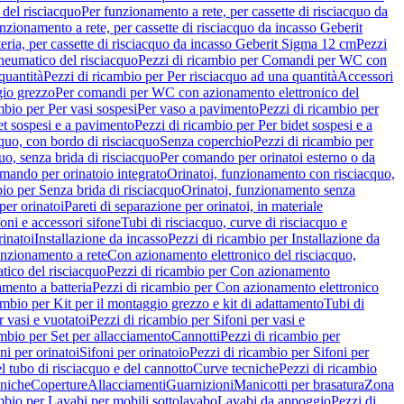
del risciacquo
Per funzionamento a rete, per cassette di risciacquo da
nzionamento a rete, per cassette di risciacquo da incasso Geberit
eria, per cassette di risciacquo da incasso Geberit Sigma 12 cm
Pezzi
umatico del risciacquo
Pezzi di ricambio per Comandi per WC con
quantità
Pezzi di ricambio per Per risciacquo ad una quantità
Accessori
gio grezzo
Per comandi per WC con azionamento elettronico del
mbio per Per vasi sospesi
Per vaso a pavimento
Pezzi di ricambio per
et sospesi e a pavimento
Pezzi di ricambio per Per bidet sospesi e a
quo, con bordo di risciacquo
Senza coperchio
Pezzi di ricambio per
uo, senza brida di risciacquo
Per comando per orinatoi esterno o da
mando per orinatoio integrato
Orinatoi, funzionamento con risciacquo,
bio per Senza brida di risciacquo
Orinatoi, funzionamento senza
per orinatoi
Pareti di separazione per orinatoi, in materiale
foni e accessori sifone
Tubi di risciacquo, curve di risciacquo e
inatoi
Installazione da incasso
Pezzi di ricambio per Installazione da
unzionamento a rete
Con azionamento elettronico del risciacquo,
ico del risciacquo
Pezzi di ricambio per Con azionamento
mento a batteria
Pezzi di ricambio per Con azionamento elettronico
ambio per Kit per il montaggio grezzo e kit di adattamento
Tubi di
r vasi e vuotatoi
Pezzi di ricambio per Sifoni per vasi e
ambio per Set per allacciamento
Cannotti
Pezzi di ricambio per
ni per orinatoi
Sifoni per orinatoio
Pezzi di ricambio per Sifoni per
l tubo di risciacquo e del cannotto
Curve tecniche
Pezzi di ricambio
cniche
Coperture
Allacciamenti
Guarnizioni
Manicotti per brasatura
Zona
mbio per Lavabi per mobili sottolavabo
Lavabi da appoggio
Pezzi di