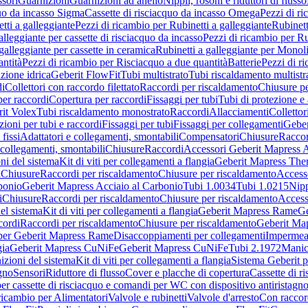
sori
Guarnizioni
Guarnizioni ad anello
Nippli, rosoni e riduttori di flusso
quo da incasso Sigma
Cassette di risciacquo da incasso Omega
Pezzi di r
tti a galleggiante
Pezzi di ricambio per Rubinetti a galleggiante
Rubinett
alleggiante per cassette di risciacquo da incasso
Pezzi di ricambio per Ru
galleggiante per cassette in ceramica
Rubinetti a galleggiante per Monol
ntità
Pezzi di ricambio per Risciacquo a due quantità
Batterie
Pezzi di r
ione idrica
Geberit FlowFit
Tubi multistrato
Tubi riscaldamento multistr
i
Collettori con raccordo filettato
Raccordi per riscaldamento
Chiusure pe
per raccordi
Copertura per raccordi
Fissaggi per tubi
Tubi di protezione e 
it Volex
Tubi riscaldamento monostrato
Raccordi
Allacciamenti
Collettor
ioni per tubi e raccordi
Fissaggi per tubi
Fissaggi per collegamenti
Geber
 fissi
Adattatori e collegamenti, smontabili
Compensatori
Chiusure
Raccor
 collegamenti, smontabili
Chiusure
Raccordi
Accessori Geberit Mapress 
ni del sistema
Kit di viti per collegamenti a flangia
Geberit Mapress The
i
Chiusure
Raccordi per riscaldamento
Chiusure per riscaldamento
Access
bonio
Geberit Mapress Acciaio al Carbonio
Tubi 1.0034
Tubi 1.0215
Nipp
i
Chiusure
Raccordi per riscaldamento
Chiusure per riscaldamento
Access
el sistema
Kit di viti per collegamenti a flangia
Geberit Mapress Rame
Ge
cordi
Raccordi per riscaldamento
Chiusure per riscaldamento
Geberit Ma
per Geberit Mapress Rame
Disaccoppiamenti per collegamenti
Impermeab
gia
Geberit Mapress CuNiFe
Geberit Mapress CuNiFe
Tubi 2.1972
Manic
izioni del sistema
Kit di viti per collegamenti a flangia
Sistema Geberit p
agno
Sensori
Riduttore di flusso
Cover e placche di copertura
Cassette di r
er cassette di risciacquo e comandi per WC con dispositivo antiristagn
ricambio per Alimentatori
Valvole e rubinetti
Valvole d'arresto
Con raccor