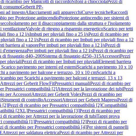
 di ricambio per Manicotti di raccordo
Sifoni a chiocciola
Pezzi di
 di consumo
Geberit PP-
ni ad innesto
Allacciamenti agli apparecchi
Curve tecniche
Raccordi
mbio per Protezione antincendio
Protezione antincendio per sistemi di
nseco
Isolamento per il disaccoppiamento dalla struttura e l'isolamento
i ventilazione
Valvole di ritegno a risparmio energetico
Scarico per tetti
ali fino a 12 l/s
Imbuti per pluviali fino a 25 l/s
Pezzi di ricambio per
pluviali fino a 12 l/s
Pezzi di ricambio per Imbuti per pluviali fino a 12
ti barriera al vapore
Per imbuti per pluviali fino a 12 l/s
Pezzi di
ni d'emergenza
Per imbuti per pluviali fino a 12 l/s
Pezzi di ricambio per
a di fissaggio d40–200
Sistema di fissaggio d250–315
Accessori
Pezzi
per pluviali
Pezzi di ricambio per Imbuti per pluviali
Elementi barriera
 Scarico pavimento per interni ed esterni
Scarichi a pavimento 10 x 10
chi a pavimento per balcone e terrazzo, 10 x 10 cm
Scarichi a
ricambio per Scarichi a pavimento per balconi e terrazzi, 13 x 13
 Attrezzi per Geberit FlowFit
Pressatrici manuali
Pezzi di ricambio per
er Pressatrici compatibilità [2]
Attrezzi per la lavorazione dei tubi
Pezzi
bio per Accessori
Attrezzi per Geberit Volex
Pezzi di ricambio per
i
Strumenti di controllo
Accessori
Attrezzi per Geberit Mapress
Pezzi di
à [2]
Pezzi di ricambio per Pressatrici compatibilità [2]
Compatibilità
atibilità [2XL]
Pressatrici compatibilità [3]
Pezzi di ricambio per
i di ricambio per Attrezzi per la lavorazione di tubi
Tappi prova
i compatibilità [1]
Pressatrici compatibilità [2]
Pezzi di ricambio per
zi di ricambio per Pressatrici compatibilità [4]
Per sistemi di pannelli
PE
Attrezzi per saldatura elettrica
Pezzi di ricambio per Attrezzi per