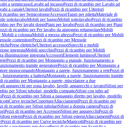
vabi a semincasso
Lavabi ad incasso
Pezzi di ricambio per Lavabi ad
vabi a canale
Ulteriori lavabi
Pezzi di ricambio per Ulteriori
di ricambio per Semicolonne
Accessori
Tappi per piletta
Materiale di
ile sottolavabo
Mobili per bagno
Mobili sottolavabo
Pezzi di ricambio
ambio per Per lavabi doppi
Piani per lavabo
Pezzi di ricambio per Piani
ezzi di ricambio per Per lavabo da appoggio rettangolare
Mobili
r Mobili a colonna
Mobili a mezza altezza
Pezzi di ricambio per Mobili
nsole contenitore
Pezzi di ricambio per Mensole
tiche
Prese elettriche
Ulteriori accessori
Specchi e mobili
zione integrata
Mobili specchio
Pezzi di ricambio per Mobili
za illuminazione integrata
Accessori
Elementi luminosi
Ulteriori
rete
Pezzi di ricambio per Montaggio a pianale, funzionamento a
funzionamento tramite generatore
Pezzi di ricambio per Montaggio a
elatore monocomando
Montaggio a parete, funzionamento a rete
Pezzi di
, funzionamento a batteria
Montaggio a parete, funzionamento tramite
di ricambio per Montaggio a parete, miscelatore a due
gli apparecchi per zona lavabo, lavelli, apparecchi e lavatoi
Sifoni per
ambio per Sifoni tubolari, modello compatto
Sifoni con tubo ad
o
Pezzi di ricambio per Sifoni a passaggio diretto per lavabo, modello
cotti
Curve tecniche
Coperture
Allacciamenti
Pezzi di ricambio per
zi di ricambio per Sifoni tubolari
Sifoni a doppia camera
Pezzi di
ori
Pezzi di ricambio per Accessori
Sifoni per apparecchi
Pezzi di
Sifoni esterni
Pezzi di ricambio per Sifoni esterni
Allacciamenti
Pezzi di
e
Pezzi di ricambio per Curve tecniche
Manicotti
Pezzi di ricambio per
richi a pavimento per docce
Pezzi di ricambio per Scarichi a