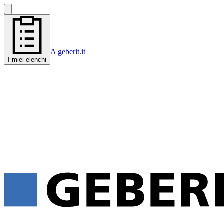
A geberit.it
I miei elenchi