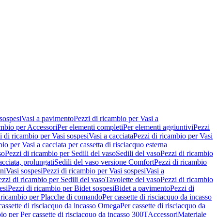
 sospesi
Vasi a pavimento
Pezzi di ricambio per Vasi a
ambio per Accessori
Per elementi completi
Per elementi aggiuntivi
Pezzi
i di ricambio per Vasi sospesi
Vasi a cacciata
Pezzi di ricambio per Vasi
io per Vasi a cacciata per cassetta di risciacquo esterna
so
Pezzi di ricambio per Sedili del vaso
Sedili del vaso
Pezzi di ricambio
acciata, prolungati
Sedili del vaso versione Comfort
Pezzi di ricambio
ni
Vasi sospesi
Pezzi di ricambio per Vasi sospesi
Vasi a
ezzi di ricambio per Sedili del vaso
Tavolette del vaso
Pezzi di ricambio
esi
Pezzi di ricambio per Bidet sospesi
Bidet a pavimento
Pezzi di
 ricambio per Placche di comando
Per cassette di risciacquo da incasso
 cassette di risciacquo da incasso Omega
Per cassette di risciacquo da
io per Per cassette di risciacquo da incasso 300T
Accessori
Materiale