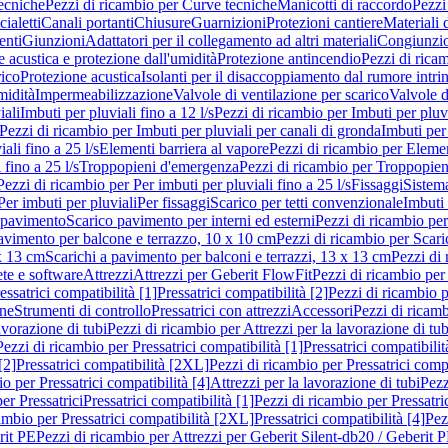
ecniche
Pezzi di ricambio per Curve tecniche
Manicotti di raccordo
Pezzi
ialetti
Canali portanti
Chiusure
Guarnizioni
Protezioni cantiere
Materiali
nti
Giunzioni
Adattatori per il collegamento ad altri materiali
Congiunzio
 acustica e protezione dall'umidità
Protezione antincendio
Pezzi di rica
rico
Protezione acustica
Isolanti per il disaccoppiamento dal rumore intri
midità
Impermeabilizzazione
Valvole di ventilazione per scarico
Valvole d
iali
Imbuti per pluviali fino a 12 l/s
Pezzi di ricambio per Imbuti per pluvi
Pezzi di ricambio per Imbuti per pluviali per canali di gronda
Imbuti per 
ali fino a 25 l/s
Elementi barriera al vapore
Pezzi di ricambio per Elemen
 fino a 25 l/s
Troppopieni d'emergenza
Pezzi di ricambio per Troppopie
Pezzi di ricambio per Per imbuti per pluviali fino a 25 l/s
Fissaggi
Sistem
Per imbuti per pluviali
Per fissaggi
Scarico per tetti convenzionale
Imbuti 
 pavimento
Scarico pavimento per interni ed esterni
Pezzi di ricambio per
pavimento per balcone e terrazzo, 10 x 10 cm
Pezzi di ricambio per Scari
x 13 cm
Scarichi a pavimento per balconi e terrazzi, 13 x 13 cm
Pezzi di 
ete e software
Attrezzi
Attrezzi per Geberit FlowFit
Pezzi di ricambio per
ssatrici compatibilità [1]
Pressatrici compatibilità [2]
Pezzi di ricambio p
one
Strumenti di controllo
Pressatrici con attrezzi
Accessori
Pezzi di ricam
avorazione di tubi
Pezzi di ricambio per Attrezzi per la lavorazione di tub
Pezzi di ricambio per Pressatrici compatibilità [1]
Pressatrici compatibilit
[2]
Pressatrici compatibilità [2XL]
Pezzi di ricambio per Pressatrici comp
o per Pressatrici compatibilità [4]
Attrezzi per la lavorazione di tubi
Pezz
er Pressatrici
Pressatrici compatibilità [1]
Pezzi di ricambio per Pressatric
ambio per Pressatrici compatibilità [2XL]
Pressatrici compatibilità [4]
Pez
rit PE
Pezzi di ricambio per Attrezzi per Geberit Silent-db20 / Geberit 