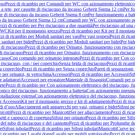
quo
Pezzi di ricambio per Comandi per WC con azionamento elettronico 
a rete, per cassette di risciacquo da incasso Geberit Sigma 12 cm
Per fu
tte di risciacquo da incasso Geberit Sigma 8 cm
Per funzionamento a batt
quo da incasso Geberit Sigma 12 cm
Comandi per WC con azionamento pne
ezzi di ricambio per Per risciacquo a due quantità
Per risciacquo ad una 
r WC
Kit per il montaggio grezzo
Pezzi di ricambio per Kit per il montag
zi di ricambio per Moduli sanitari per vasi
Per vasi sospesi
Pezzi di rica
sanitari per bidet
Pezzi di ricambio per Moduli sanitari per bidet
Per bid
di risciacquo
Pezzi di ricambio per Orinatoi, funzionamento con risciac
i risciacquo
Pezzi di ricambio per Orinatoi, funzionamento con risciacq
ncasso
Con comando per orinatoio integrato
Pezzi di ricambio per Con co
risciacquo, con / per coperchio
Senza brida di risciacquo
Pezzi di ricam
a coperchio
Pezzi di ricambio per Senza coperchio
Pareti di separazione 
e per orinatoi, in vetrochina
Accessori
Pezzi di ricambio per Accessori
Si
e adattatori
Accessori per erogatore
Materiale di fissaggio
Comandi per or
ete
Pezzi di ricambio per Con azionamento elettronico del risciacquo, f
onico del risciacquo, funzionamento a batteria
Con azionamento pneumat
stallazione esterna
Con azionamento elettronico del risciacquo, funziona
r Accessori
Kit per il montaggio grezzo e kit di adattamento
Pezzi di ric
i d’uso
Allacciamenti agli apparecchi per vasi, orinatoi e bidet
Sifoni pe
icotti
Pezzi di ricambio per Manicotti
Set per allacciamento
Pezzi di ric
etti e cappucci di copertura
Sifoni per orinatoi
Pezzi di ricambio per Sifo
del tubo di risciacquo e del cannotto
Pezzi di ricambio per Prolunghe de
et
Sifoni tubolari
Pezzi di ricambio per Sifoni tubolari
Manicotti
Curve te
di ricambio per Lavabi doppi
Lavabi per mobili sottolavabo
Pezzi di rica