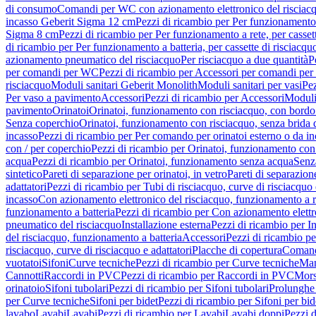
di consumo
Comandi per WC con azionamento elettronico del risciac
incasso Geberit Sigma 12 cm
Pezzi di ricambio per Per funzionamento 
Sigma 8 cm
Pezzi di ricambio per Per funzionamento a rete, per casse
di ricambio per Per funzionamento a batteria, per cassette di risciac
azionamento pneumatico del risciacquo
Per risciacquo a due quantità
P
per comandi per WC
Pezzi di ricambio per Accessori per comandi pe
risciacquo
Moduli sanitari Geberit Monolith
Moduli sanitari per vasi
Pez
Per vaso a pavimento
Accessori
Pezzi di ricambio per Accessori
Moduli 
pavimento
Orinatoi
Orinatoi, funzionamento con risciacquo, con bordo 
Senza coperchio
Orinatoi, funzionamento con risciacquo, senza brida d
incasso
Pezzi di ricambio per Per comando per orinatoi esterno o da i
con / per coperchio
Pezzi di ricambio per Orinatoi, funzionamento con 
acqua
Pezzi di ricambio per Orinatoi, funzionamento senza acqua
Senz
sintetico
Pareti di separazione per orinatoi, in vetro
Pareti di separazion
adattatori
Pezzi di ricambio per Tubi di risciacquo, curve di risciacquo 
incasso
Con azionamento elettronico del risciacquo, funzionamento a r
funzionamento a batteria
Pezzi di ricambio per Con azionamento elettr
pneumatico del risciacquo
Installazione esterna
Pezzi di ricambio per In
del risciacquo, funzionamento a batteria
Accessori
Pezzi di ricambio pe
risciacquo, curve di risciacquo e adattatori
Placche di copertura
Comand
vuotatoi
Sifoni
Curve tecniche
Pezzi di ricambio per Curve tecniche
Man
Cannotti
Raccordi in PVC
Pezzi di ricambio per Raccordi in PVC
Mors
orinatoio
Sifoni tubolari
Pezzi di ricambio per Sifoni tubolari
Prolunghe 
per Curve tecniche
Sifoni per bidet
Pezzi di ricambio per Sifoni per bid
lavabo
Lavabi
Lavabi
Pezzi di ricambio per Lavabi
Lavabi doppi
Pezzi 