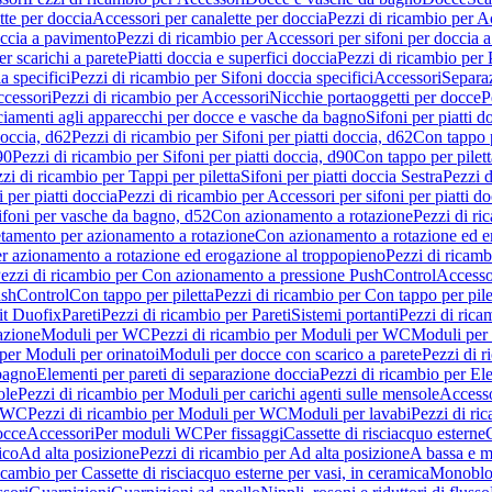
tte per doccia
Accessori per canalette per doccia
Pezzi di ricambio per Ac
occia a pavimento
Pezzi di ricambio per Accessori per sifoni per doccia 
r scarichi a parete
Piatti doccia e superfici doccia
Pezzi di ricambio per P
a specifici
Pezzi di ricambio per Sifoni doccia specifici
Accessori
Separa
cessori
Pezzi di ricambio per Accessori
Nicchie portaoggetti per docce
P
ciamenti agli apparecchi per docce e vasche da bagno
Sifoni per piatti d
doccia, d62
Pezzi di ricambio per Sifoni per piatti doccia, d62
Con tappo p
90
Pezzi di ricambio per Sifoni per piatti doccia, d90
Con tappo per pilett
zi di ricambio per Tappi per piletta
Sifoni per piatti doccia Sestra
Pezzi d
 per piatti doccia
Pezzi di ricambio per Accessori per sifoni per piatti do
ifoni per vasche da bagno, d52
Con azionamento a rotazione
Pezzi di r
etamento per azionamento a rotazione
Con azionamento a rotazione ed e
r azionamento a rotazione ed erogazione al troppopieno
Pezzi di ricam
ezzi di ricambio per Con azionamento a pressione PushControl
Accesso
ushControl
Con tappo per piletta
Pezzi di ricambio per Con tappo per pile
it Duofix
Pareti
Pezzi di ricambio per Pareti
Sistemi portanti
Pezzi di rica
azione
Moduli per WC
Pezzi di ricambio per Moduli per WC
Moduli per 
per Moduli per orinatoi
Moduli per docce con scarico a parete
Pezzi di r
 bagno
Elementi per pareti di separazione doccia
Pezzi di ricambio per Ele
ole
Pezzi di ricambio per Moduli per carichi agenti sulle mensole
Access
r WC
Pezzi di ricambio per Moduli per WC
Moduli per lavabi
Pezzi di ri
occe
Accessori
Per moduli WC
Per fissaggi
Cassette di risciacquo esterne
C
ico
Ad alta posizione
Pezzi di ricambio per Ad alta posizione
A bassa e m
icambio per Cassette di risciacquo esterne per vasi, in ceramica
Monoblo