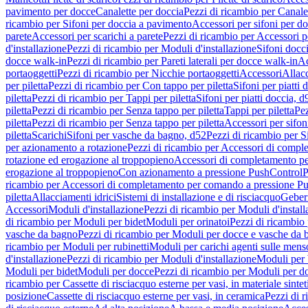
pavimento per docce
Canalette per doccia
Pezzi di ricambio per Canale
ricambio per Sifoni per doccia a pavimento
Accessori per sifoni per d
parete
Accessori per scarichi a parete
Pezzi di ricambio per Accessori pe
d'installazione
Pezzi di ricambio per Moduli d'installazione
Sifoni docci
docce walk-in
Pezzi di ricambio per Pareti laterali per docce walk-in
Ac
portaoggetti
Pezzi di ricambio per Nicchie portaoggetti
Accessori
Allac
per piletta
Pezzi di ricambio per Con tappo per piletta
Sifoni per piatti 
piletta
Pezzi di ricambio per Tappi per piletta
Sifoni per piatti doccia, d
piletta
Pezzi di ricambio per Senza tappo per piletta
Tappi per piletta
Pez
piletta
Pezzi di ricambio per Senza tappo per piletta
Accessori per sifoni
piletta
Scarichi
Sifoni per vasche da bagno, d52
Pezzi di ricambio per S
per azionamento a rotazione
Pezzi di ricambio per Accessori di compl
rotazione ed erogazione al troppopieno
Accessori di completamento pe
erogazione al troppopieno
Con azionamento a pressione PushControl
P
ricambio per Accessori di completamento per comando a pressione P
piletta
Allacciamenti idrici
Sistemi di installazione e di risciacquo
Geber
Accessori
Moduli d'installazione
Pezzi di ricambio per Moduli d'install
di ricambio per Moduli per bidet
Moduli per orinatoi
Pezzi di ricambio 
vasche da bagno
Pezzi di ricambio per Moduli per docce e vasche da
ricambio per Moduli per rubinetti
Moduli per carichi agenti sulle mens
d'installazione
Pezzi di ricambio per Moduli d'installazione
Moduli pe
Moduli per bidet
Moduli per docce
Pezzi di ricambio per Moduli per d
ricambio per Cassette di risciacquo esterne per vasi, in materiale sintet
posizione
Cassette di risciacquo esterne per vasi, in ceramica
Pezzi di r