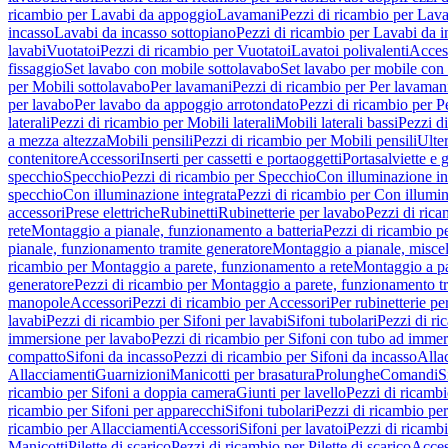
ricambio per Lavabi da appoggio
Lavamani
Pezzi di ricambio per Lav
incasso
Lavabi da incasso sottopiano
Pezzi di ricambio per Lavabi da i
lavabi
Vuotatoi
Pezzi di ricambio per Vuotatoi
Lavatoi polivalenti
Acces
fissaggio
Set lavabo con mobile sottolavabo
Set lavabo per mobile con
per Mobili sottolavabo
Per lavamani
Pezzi di ricambio per Per lavaman
per lavabo
Per lavabo da appoggio arrotondato
Pezzi di ricambio per P
laterali
Pezzi di ricambio per Mobili laterali
Mobili laterali bassi
Pezzi di
a mezza altezza
Mobili pensili
Pezzi di ricambio per Mobili pensili
Ulte
contenitore
Accessori
Inserti per cassetti e portaoggetti
Portasalviette e 
specchio
Specchio
Pezzi di ricambio per Specchio
Con illuminazione in
specchio
Con illuminazione integrata
Pezzi di ricambio per Con illumin
accessori
Prese elettriche
Rubinetti
Rubinetterie per lavabo
Pezzi di rica
rete
Montaggio a pianale, funzionamento a batteria
Pezzi di ricambio p
pianale, funzionamento tramite generatore
Montaggio a pianale, misc
ricambio per Montaggio a parete, funzionamento a rete
Montaggio a pa
generatore
Pezzi di ricambio per Montaggio a parete, funzionamento t
manopole
Accessori
Pezzi di ricambio per Accessori
Per rubinetterie pe
lavabi
Pezzi di ricambio per Sifoni per lavabi
Sifoni tubolari
Pezzi di ri
immersione per lavabo
Pezzi di ricambio per Sifoni con tubo ad immer
compatto
Sifoni da incasso
Pezzi di ricambio per Sifoni da incasso
Alla
Allacciamenti
Guarnizioni
Manicotti per brasatura
Prolunghe
Comandi
S
ricambio per Sifoni a doppia camera
Giunti per lavello
Pezzi di ricambi
ricambio per Sifoni per apparecchi
Sifoni tubolari
Pezzi di ricambio per
ricambio per Allacciamenti
Accessori
Sifoni per lavatoi
Pezzi di ricambi
Manicotti
Pilette di scarico
Pezzi di ricambio per Pilette di scarico
Acces