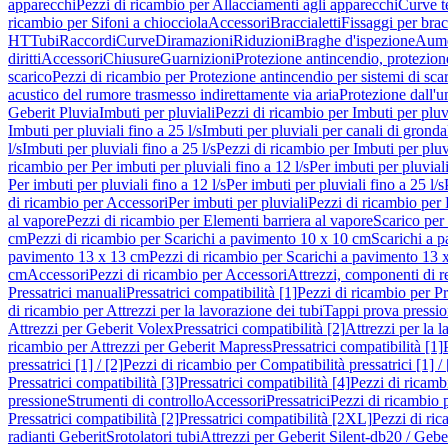
apparecchi
Pezzi di ricambio per Allacciamenti agli apparecchi
Curve t
ricambio per Sifoni a chiocciola
Accessori
Braccialetti
Fissaggi per bracc
HT
Tubi
Raccordi
Curve
Diramazioni
Riduzioni
Braghe d'ispezione
Aume
diritti
Accessori
Chiusure
Guarnizioni
Protezione antincendio, protezione
scarico
Pezzi di ricambio per Protezione antincendio per sistemi di sca
acustico del rumore trasmesso indirettamente via aria
Protezione dall'u
Geberit Pluvia
Imbuti per pluviali
Pezzi di ricambio per Imbuti per pluv
Imbuti per pluviali fino a 25 l/s
Imbuti per pluviali per canali di gronda
l/s
Imbuti per pluviali fino a 25 l/s
Pezzi di ricambio per Imbuti per pluvi
ricambio per Per imbuti per pluviali fino a 12 l/s
Per imbuti per pluviali
Per imbuti per pluviali fino a 12 l/s
Per imbuti per pluviali fino a 25 l/s
di ricambio per Accessori
Per imbuti per pluviali
Pezzi di ricambio per 
al vapore
Pezzi di ricambio per Elementi barriera al vapore
Scarico per
cm
Pezzi di ricambio per Scarichi a pavimento 10 x 10 cm
Scarichi a 
pavimento 13 x 13 cm
Pezzi di ricambio per Scarichi a pavimento 13 
cm
Accessori
Pezzi di ricambio per Accessori
Attrezzi, componenti di r
Pressatrici manuali
Pressatrici compatibilità [1]
Pezzi di ricambio per Pre
di ricambio per Attrezzi per la lavorazione dei tubi
Tappi prova pressi
Attrezzi per Geberit Volex
Pressatrici compatibilità [2]
Attrezzi per la l
ricambio per Attrezzi per Geberit Mapress
Pressatrici compatibilità [1]
pressatrici [1] / [2]
Pezzi di ricambio per Compatibilità pressatrici [1] / 
Pressatrici compatibilità [3]
Pressatrici compatibilità [4]
Pezzi di ricambi
pressione
Strumenti di controllo
Accessori
Pressatrici
Pezzi di ricambio p
Pressatrici compatibilità [2]
Pressatrici compatibilità [2XL]
Pezzi di ric
radianti Geberit
Srotolatori tubi
Attrezzi per Geberit Silent-db20 / Gebe