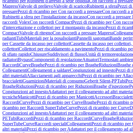
ricambio per Rubinetti d'arresto a sede obliqua
Con raccordi a pressar
Mapress
Valvole di prelievo
Valvole di scarico
Rubinetti a sfera
Pezzi di
pressare
Pezzi di ricambio per Con raccordi a pressare
Con raccordi a 
Rubinetti a sfera per l'installazione da incasso
Con raccordi a pressare
raccordi Volex
Con raccordi Compact
Pezzi di ricambio per Con racc
d'intercettazione e collettori per il montaggio da incasso
Pezzi di ricamb
Compact
Valvole di ritegno
Con raccordi a pressare Mapress
Collegamen
radianti
Tubi
Materiali per la posa
Isolanti
Pannelli sagomati
Bande perim
per Cassette da incasso per collettori
Cassette da incasso per collettori,
collettori
Collettori per riscaldamento a pavimento
Pezzi di ricambio pe
di sfiato rapido
Chiusure
Suddivisori di flusso
Unità di termoregolazion
radiatori
Bypass
Componenti di regolazione
Attuatori
Termostati ambien
Raccordi
Curve
Braghe
Pezzi di ricambio per Braghe
Riduzioni
Braghe 
Collegamenti
Collegamenti a saldare
Congiunzioni ad innesto
Pezzi di 
altri materiali
Allacciamenti agli apparecchi
Pezzi di ricambio per Allac
braccialetti
Guarnizioni
Materiali di consumo
Geberit Silent-PP
Tubi
Pez
Braghe
Riduzioni
Pezzi di ricambio per Riduzioni
Braghe d'ispezione
Pe
Congiunzioni ad innesto
Adattatori per il collegamento ad altri materia
tecniche
Manicotti
Pezzi di ricambio per Manicotti
Accessori
Braccialett
Raccordi
Curve
Pezzi di ricambio per Curve
Braghe
Pezzi di ricambio 
ricambio per Raccordi SuperTube
Curve
Pezzi di ricambio per Curve
D
Congiunzioni ad innesto
Adattatori per il collegamento ad altri materia
PE
Tubi
Raccordi
Pezzi di ricambio per Raccordi
Curve
Braghe
Riduzion
SuperTube
Curve
Raccordi speciali
Collegamenti
Pezzi di ricambio per
altri materiali
Pezzi di ricambio per Adattatori per il collegamento ad alt