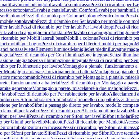
amani
Lavamani ad angolo
Lavabi a semincasso
Pezzi di ricambio per La
ncasso sottopiano
Lavabi a canale
Lavabi Comfort
Lavabi per bambini
La
sori
Colonne
Pezzi di ricambio per Colonne
Colonne
Semicolonne
Pezzi 
 mobile sottolavabo
Pezzi di ricambio per Set lavabo per mobile con mob
i
Per lavabi
Pezzi di ricambio per Per lavabi
Per lavabi doppi
Pezzi di ric
er lavabo da appoggio arrotondato
Per lavabo da appoggio rettangolare
P
 ricambio per Mobili laterali bassi
Mobili a colonna
Pezzi di ricambio pe
riori mobili per bagno
Pezzi di ricambio per Ulteriori mobili per bagno
Me
ganci portasalviette
Elementi luminosi
Maniglie
Set piedini
Lavagne magne
tegrata
Pezzi di ricambio per Con illuminazione integrata
Senza illumina
azione integrata
Senza illuminazione integrata
Pezzi di ricambio per Sen
mbio per Rubinetterie per lavabo
Montaggio a pianale, funzionamento a 
er Montaggio a pianale, funzionamento a batteria
Montaggio a pianale, 
elatore monocomando
Pezzi di ricambio per Montaggio a pianale, misc
rete, funzionamento a batteria
Pezzi di ricambio per Montaggio a parete
ramite generatore
Montaggio a parete, miscelatore a due manopole
Pezzi 
r lavabo
Pezzi di ricambio per Per rubinetterie per lavabo
Allacciamenti a
cambio per Sifoni tubolari
Sifoni tubolari, modello compatto
Pezzi di ric
sione per lavabo
Sifoni a passaggio diretto per lavabo, modello compatt
cciamenti per lavabo
Pezzi di ricambio per Allacciamenti per lavabo
Mani
ifoni per lavelli
Pezzi di ricambio per Sifoni per lavelli
Sifoni tubolari
Pez
o per Giunti per lavello
Manicotti
Pezzi di ricambio per Manicotti
Access
 Sifoni tubolari
Sifoni da incasso
Pezzi di ricambio per Sifoni da incasso
o per Sifoni per lavatoi
Sifoni
Pezzi di ricambio per Sifoni
Curve tecnich
sori
Pezzi di ricambio per Accessori
Docce e vasche da bagno
Docce
Sca