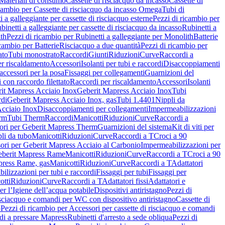
Materiali di consumo
Cassette di risciacquo da incasso
Cassette di
icambio per Cassette di risciacquo da incasso Omega
Tubi di
i a galleggiante per cassette di risciacquo esterne
Pezzi di ricambio per
binetti a galleggiante per cassette di risciacquo da incasso
Rubinetti a
ith
Pezzi di ricambio per Rubinetti a galleggiante per Monolith
Batterie
icambio per Batterie
Risciacquo a due quantità
Pezzi di ricambio per
ato
Tubi monostrato
Raccordi
Giunti
Riduzioni
Curve
Raccordi a
r riscaldamento
Accessori
Isolanti per tubi e raccordi
Disaccoppiamenti
accessori per la posa
Fissaggi per collegamenti
Guarnizioni del
i con raccordo filettato
Raccordi per riscaldamento
Accessori
Isolanti
it Mapress Acciaio Inox
Geberit Mapress Acciaio Inox
Tubi
di
Geberit Mapress Acciaio Inox, gas
Tubi 1.4401
Nippli da
Acciaio Inox
Disaccoppiamenti per collegamenti
Impermeabilizzazioni
rm
Tubi Therm
Raccordi
Manicotti
Riduzioni
Curve
Raccordi a
ori per Geberit Mapress Therm
Guarnizioni del sistema
Kit di viti per
li da tubo
Manicotti
Riduzioni
Curve
Raccordi a T
Croci a 90
ori per Geberit Mapress Acciaio al Carbonio
Impermeabilizzazioni per
berit Mapress Rame
Manicotti
Riduzioni
Curve
Raccordi a T
Croci a 90
press Rame, gas
Manicotti
Riduzioni
Curve
Raccordi a T
Adattatori
ilizzazioni per tubi e raccordi
Fissaggi per tubi
Fissaggi per
otti
Riduzioni
Curve
Raccordi a T
Adattatori fissi
Adattatori e
er l’Igiene dell’acqua potabile
Dispositivi antiristagno
Pezzi di
isciacquo e comandi per WC con dispositivo antiristagno
Cassette di
o
Pezzi di ricambio per Accessori per cassette di risciacquo e comandi
di a pressare Mapress
Rubinetti d'arresto a sede obliqua
Pezzi di