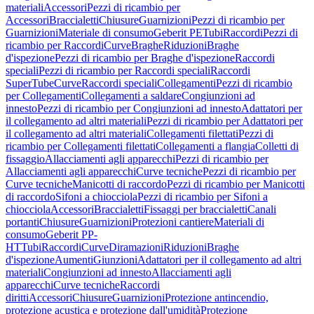
materiali
Accessori
Pezzi di ricambio per
Accessori
Braccialetti
Chiusure
Guarnizioni
Pezzi di ricambio per
Guarnizioni
Materiale di consumo
Geberit PE
Tubi
Raccordi
Pezzi di
ricambio per Raccordi
Curve
Braghe
Riduzioni
Braghe
d'ispezione
Pezzi di ricambio per Braghe d'ispezione
Raccordi
speciali
Pezzi di ricambio per Raccordi speciali
Raccordi
SuperTube
Curve
Raccordi speciali
Collegamenti
Pezzi di ricambio
per Collegamenti
Collegamenti a saldare
Congiunzioni ad
innesto
Pezzi di ricambio per Congiunzioni ad innesto
Adattatori per
il collegamento ad altri materiali
Pezzi di ricambio per Adattatori per
il collegamento ad altri materiali
Collegamenti filettati
Pezzi di
ricambio per Collegamenti filettati
Collegamenti a flangia
Colletti di
fissaggio
Allacciamenti agli apparecchi
Pezzi di ricambio per
Allacciamenti agli apparecchi
Curve tecniche
Pezzi di ricambio per
Curve tecniche
Manicotti di raccordo
Pezzi di ricambio per Manicotti
di raccordo
Sifoni a chiocciola
Pezzi di ricambio per Sifoni a
chiocciola
Accessori
Braccialetti
Fissaggi per braccialetti
Canali
portanti
Chiusure
Guarnizioni
Protezioni cantiere
Materiali di
consumo
Geberit PP-
HT
Tubi
Raccordi
Curve
Diramazioni
Riduzioni
Braghe
d'ispezione
Aumenti
Giunzioni
Adattatori per il collegamento ad altri
materiali
Congiunzioni ad innesto
Allacciamenti agli
apparecchi
Curve tecniche
Raccordi
diritti
Accessori
Chiusure
Guarnizioni
Protezione antincendio,
protezione acustica e protezione dall'umidità
Protezione