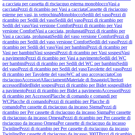
a cacciata per cassetta di risciacquo esterna monoblocco
Vasi a
cacciata
Pezzi di ricambio per Vasi a cacciata
Cassette di risciacquo
esterne per vasi, in vetrochina
Monoblocco
Sedili del vaso
Pezzi di
ricambio per Sedili del vaso
Sedili del vaso
Pezzi di ricambio per
Sedili del vaso
Vasi versione Comfort
Pezzi di ricambio per Vasi
versione Comfort
Vasi a cacciata, prolungati
Pezzi di ricambio per
Vasi a cacciata, prolungati
Sedili del vaso versione Comfort
Pezzi di
ricambio per Sedili del vaso versione Comfort
Sedili del vaso
Pezzi di
ricambio per Sedili del vaso
Vasi per bambini
Pezzi di ricambio per
Vasi per bambini
Vasi sospesi
Pezzi di ricambio per Vasi sospesi
Vasi
a pavimento
Pezzi di ricambio per Vasi a pavimento
Sedili del WC
per bambini
Pezzi di ricambio per Sedili del WC per bambini
Sedili
del vaso
Pezzi di ricambio per Sedili del vaso
Tavolette del vaso
Pezzi
di ricambio per Tavolette del vaso
WC ad uso accovacciato
Con
risciacquo
Accessori
Allacciamenti
Materiale di fissaggio
Ulteriori
accessori
Bidet
Bidet sospesi
Pezzi di ricambio per Bidet sospesi
Bidet
a pavimento
Pezzi di ricambio per Bidet a pavimento
Accessori
Pezzi
di ricambio per Accessori
Placche di comando e comandi per
WC
Placche di comando
Pezzi di ricambio per Placche di
comando
Per cassette di risciacquo da incasso Sigma
Pezzi di
ricambio per Per cassette di risciacquo da incasso Sigma
Per cassette
di risciacquo da incasso Omega
Pezzi di ricambio per Per cassette di
risciacquo da incasso Omega
Per cassette di risciacquo da incasso
Twinline
Pezzi di ricambio per Per cassette di risciacquo da incasso
Twinline
Per cassette di risciacquo da incasso 300T
Pezzi di ricambio