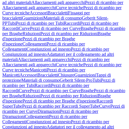
ad altri materiali
Allacciamenti agli apparecchi
Pezzi di ricambio per
Allacciamenti agli apparecchi
Curve tecniche
Pezzi di ricambio per
Curve tecniche
Accessori
Braccialetti
Fissaggi per
braccialetti
Guarnizioni
Materiali di consumo
Geberit Silent-
PP
Tubi
Pezzi di ricambio per Tubi
Raccordi
Pezzi di ricambio per
Raccordi
Curve
Pezzi di ricambio per Curve
Braghe
Pezzi di ricambio
per Braghe
Riduzioni
Pezzi di ricambio per Riduzioni
Braghe
d'ispezione
Pezzi di ricambio per Braghe
d'ispezione
Collegamenti
Pezzi di ricambio per
Collegamenti
Congiunzioni ad innesto
Pezzi di ricambio per
Congiunzioni ad innesto
Adattatori per il collegamento ad altri
materiali
Allacciamenti agli apparecchi
Pezzi di ricambio per
Allacciamenti agli apparecchi
Curve tecniche
Pezzi di ricambio per
Curve tecniche
Manicotti
Pezzi di ricambio per
Manicotti
Accessori
Braccialetti
Chiusure
Guarnizioni
Tappi di
protezione
Materiali di consumo
Geberit Silent-Pro
Tubi
Pezzi di
ricambio per Tubi
Raccordi
Pezzi di ricambio per
Raccordi
Curve
Pezzi di ricambio per Curve
Braghe
Pezzi di ricambio
per Braghe
Riduzioni
Pezzi di ricambio per Riduzioni
Braghe
d'ispezione
Pezzi di ricambio per Braghe d'ispezione
Raccordi
SuperTube
Pezzi di ricambio per Raccordi SuperTube
Curve
Pezzi di
ricambio per Curve
Diramazioni
Pezzi di ricambio per
Diramazioni
Collegamenti
Pezzi di ricambio per
Collegamenti
Congiunzioni ad innesto
Pezzi di ricambio per
Congiunzioni ad innesto
Adattatori per il collegamento ad altri