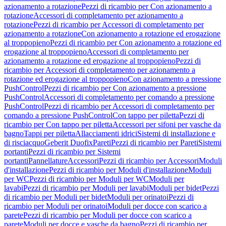
azionamento a rotazione
Pezzi di ricambio per Con azionamento a
rotazione
Accessori di completamento per azionamento a
rotazione
Pezzi di ricambio per Accessori di completamento per
azionamento a rotazione
Con azionamento a rotazione ed erogazione
al troppopieno
Pezzi di ricambio per Con azionamento a rotazione ed
erogazione al troppopieno
Accessori di completamento per
azionamento a rotazione ed erogazione al troppopieno
Pezzi di
ricambio per Accessori di completamento per azionamento a
rotazione ed erogazione al troppopieno
Con azionamento a pressione
PushControl
Pezzi di ricambio per Con azionamento a pressione
PushControl
Accessori di completamento per comando a pressione
PushControl
Pezzi di ricambio per Accessori di completamento per
comando a pressione PushControl
Con tappo per piletta
Pezzi di
ricambio per Con tappo per piletta
Accessori per sifoni per vasche da
bagno
Tappi per piletta
Allacciamenti idrici
Sistemi di installazione e
di risciacquo
Geberit Duofix
Pareti
Pezzi di ricambio per Pareti
Sistemi
portanti
Pezzi di ricambio per Sistemi
portanti
Pannellature
Accessori
Pezzi di ricambio per Accessori
Moduli
d'installazione
Pezzi di ricambio per Moduli d'installazione
Moduli
per WC
Pezzi di ricambio per Moduli per WC
Moduli per
lavabi
Pezzi di ricambio per Moduli per lavabi
Moduli per bidet
Pezzi
di ricambio per Moduli per bidet
Moduli per orinatoi
Pezzi di
ricambio per Moduli per orinatoi
Moduli per docce con scarico a
parete
Pezzi di ricambio per Moduli per docce con scarico a
parete
Moduli per docce e vasche da bagno
Pezzi di ricambio per