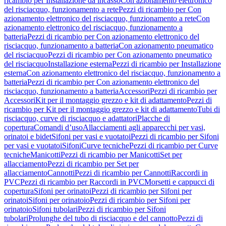
ricambio per Installazione da incasso
Con azionamento elettronico
del risciacquo, funzionamento a rete
Pezzi di ricambio per Con
azionamento elettronico del risciacquo, funzionamento a rete
Con
azionamento elettronico del risciacquo, funzionamento a
batteria
Pezzi di ricambio per Con azionamento elettronico del
risciacquo, funzionamento a batteria
Con azionamento pneumatico
del risciacquo
Pezzi di ricambio per Con azionamento pneumatico
del risciacquo
Installazione esterna
Pezzi di ricambio per Installazione
esterna
Con azionamento elettronico del risciacquo, funzionamento a
batteria
Pezzi di ricambio per Con azionamento elettronico del
risciacquo, funzionamento a batteria
Accessori
Pezzi di ricambio per
Accessori
Kit per il montaggio grezzo e kit di adattamento
Pezzi di
ricambio per Kit per il montaggio grezzo e kit di adattamento
Tubi di
risciacquo, curve di risciacquo e adattatori
Placche di
copertura
Comandi d’uso
Allacciamenti agli apparecchi per vasi,
orinatoi e bidet
Sifoni per vasi e vuotatoi
Pezzi di ricambio per Sifoni
per vasi e vuotatoi
Sifoni
Curve tecniche
Pezzi di ricambio per Curve
tecniche
Manicotti
Pezzi di ricambio per Manicotti
Set per
allacciamento
Pezzi di ricambio per Set per
allacciamento
Cannotti
Pezzi di ricambio per Cannotti
Raccordi in
PVC
Pezzi di ricambio per Raccordi in PVC
Morsetti e cappucci di
copertura
Sifoni per orinatoi
Pezzi di ricambio per Sifoni per
orinatoi
Sifoni per orinatoio
Pezzi di ricambio per Sifoni per
orinatoio
Sifoni tubolari
Pezzi di ricambio per Sifoni
tubolari
Prolunghe del tubo di risciacquo e del cannotto
Pezzi di