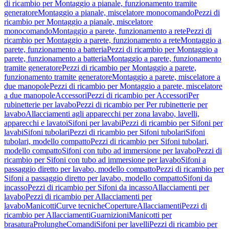
di ricambio per Montaggio a pianale, funzionamento tramite
generatore
Montaggio a pianale, miscelatore monocomando
Pezzi di
ricambio per Montaggio a pianale, miscelatore
monocomando
Montaggio a parete, funzionamento a rete
Pezzi di
ricambio per Montaggio a parete, funzionamento a rete
Montaggio a
parete, funzionamento a batteria
Pezzi di ricambio per Montaggio a
parete, funzionamento a batteria
Montaggio a parete, funzionamento
tramite generatore
Pezzi di ricambio per Montaggio a parete,
funzionamento tramite generatore
Montaggio a parete, miscelatore a
due manopole
Pezzi di ricambio per Montaggio a parete, miscelatore
a due manopole
Accessori
Pezzi di ricambio per Accessori
Per
rubinetterie per lavabo
Pezzi di ricambio per Per rubinetterie per
lavabo
Allacciamenti agli apparecchi per zona lavabo, lavelli,
apparecchi e lavatoi
Sifoni per lavabi
Pezzi di ricambio per Sifoni per
lavabi
Sifoni tubolari
Pezzi di ricambio per Sifoni tubolari
Sifoni
tubolari, modello compatto
Pezzi di ricambio per Sifoni tubolari,
modello compatto
Sifoni con tubo ad immersione per lavabo
Pezzi di
ricambio per Sifoni con tubo ad immersione per lavabo
Sifoni a
passaggio diretto per lavabo, modello compatto
Pezzi di ricambio per
Sifoni a passaggio diretto per lavabo, modello compatto
Sifoni da
incasso
Pezzi di ricambio per Sifoni da incasso
Allacciamenti per
lavabo
Pezzi di ricambio per Allacciamenti per
lavabo
Manicotti
Curve tecniche
Coperture
Allacciamenti
Pezzi di
ricambio per Allacciamenti
Guarnizioni
Manicotti per
brasatura
Prolunghe
Comandi
Sifoni per lavelli
Pezzi di ricambio per