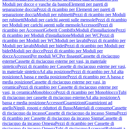
Moduli per docce e vasche da bagno
Elementi per pareti di
separazione doccia
Pezzi di ricambio per Elementi per pareti di
separazione doccia
Moduli per rubinetti
Pezzi di ricambio per Moduli
per rubinetti
Moduli per carichi agenti sulle mensole
Pezzi di ricambio
per Moduli per carichi agenti sulle mensole
Accessori
Pezzi di
ricambio per Accessori
Geberit Combifix
Moduli d'installazione
Pezzi
di ricambio per Moduli d'installazione
Moduli per WC
Pezzi di
ricambio per Moduli per WC
Moduli per lavabi
Pezzi di ricambio per
Moduli per lavabi
Moduli per bidet
Pezzi di ricambio per Moduli per
bidet
Moduli per docce
Pezzi di ricambio per Moduli per
docce
Accessori
Per moduli WC
Per fissaggi
Cassette di risciacquo
esterne
Cassette di risciacquo esterne per vasi, in materiale
sintetico
Pezzi di ricambio per Cassette di risciacquo esterne per vasi,
in materiale sintetico
Ad alta posizione
Pezzi di ricambio per Ad alta
posizione
A bassa e media posizione
Pezzi di ricambio per A bassa e
media posizione
Cassette di risciacquo esterne per vasi, in
ceramica
Pezzi di ricambio per Cassette di risciacquo esterne per
vasi, in ceramica
Monoblocco
Pezzi di ricambio per Monoblocco
Tubi
di risciacquo per cassette di risciacquo esterne
Ad alta posizione
A
bassa e media posizione
Accessori
Guarnizioni
Guarnizioni ad
anello
Nippli, rosoni e riduttori di flusso
Materiali di consumo
Cassette
di risciacquo da incasso
Cassette di risciacquo da incasso Sigma
Pezzi
di ricambio per Cassette di risciacquo da incasso Sigma
Cassette di
risciacquo da incasso Omega
Pezzi di ricambio per Cassette di
risciacquo da incasso Omega
Tubi di risciacquo
Accessori
Rubinetti a