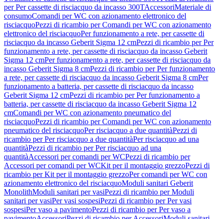
per Per cassette di risciacquo da incasso 300T
Accessori
Materiale di
consumo
Comandi per WC con azionamento elettronico del
risciacquo
Pezzi di ricambio per Comandi per WC con azionamento
elettronico del risciacquo
Per funzionamento a rete, per cassette di
risciacquo da incasso Geberit Sigma 12 cm
Pezzi di ricambio per Per
funzionamento a rete, per cassette di risciacquo da incasso Geberit
Sigma 12 cm
Per funzionamento a rete, per cassette di risciacquo da
incasso Geberit Sigma 8 cm
Pezzi di ricambio per Per funzionamento
a rete, per cassette di risciacquo da incasso Geberit Sigma 8 cm
Per
funzionamento a batteria, per cassette di risciacquo da incasso
Geberit Sigma 12 cm
Pezzi di ricambio per Per funzionamento a
batteria, per cassette di risciacquo da incasso Geberit Sigma 12
cm
Comandi per WC con azionamento pneumatico del
risciacquo
Pezzi di ricambio per Comandi per WC con azionamento
pneumatico del risciacquo
Per risciacquo a due quantità
Pezzi di
ricambio per Per risciacquo a due quantità
Per risciacquo ad una
quantità
Pezzi di ricambio per Per risciacquo ad una
quantità
Accessori per comandi per WC
Pezzi di ricambio per
Accessori per comandi per WC
Kit per il montaggio grezzo
Pezzi di
ricambio per Kit per il montaggio grezzo
Per comandi per WC con
azionamento elettronico del risciacquo
Moduli sanitari Geberit
Monolith
Moduli sanitari per vasi
Pezzi di ricambio per Moduli
sanitari per vasi
Per vasi sospesi
Pezzi di ricambio per Per vasi
sospesi
Per vaso a pavimento
Pezzi di ricambio per Per vaso a
pavimento
Accessori
Pezzi di ricambio per Accessori
Moduli sanitari