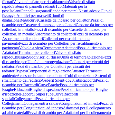
filettati
Valvole di sfiato per riscaldamento
Valvole di sfiato
rapido
Sistemi di pannelli radianti
Tubi
Materiali per la
posa
Isolanti
Pannelli sagomati
Bande perimetrali
Nastri adesivi
Clip di
fissaggio
Additivi per massetti
Giunti di
dilatazione
Reggicurve
Cassette da incasso per collettori
Pezzi di
ricambio per Cassette da incasso per collettori
Cassette da incasso per
collettori, in metallo
Pezzi di ricambio per Cassette da incasso per
collettori, in metallo
Assortimento di collettori
Pezzi di ricambio per
Assortimento di collettori
Collettori per riscaldamento a
pavimento
Pezzi di ricambio per Collettori per riscaldamento a
pavimento
Valvole a sfera
Termometri
Adattatori
Pezzi di ricambio per
Adattatori
Terminali per collettori
Valvole di sfiato
rapido
Chiusure
Suddivisori di flusso
Unità di termoregolazione
Pezzi
di ricambio per Unità di termoregolazione
Collettori per circuiti dei
radiatori
Pezzi di ricambio per Collettori per circuiti dei
radiatori
Bypass
Componenti di regolazione
Attuatori
Termostati
ambiente
Accessori
Isolanti per collettori
Tubi di protezione
Sistemi di
smaltimento dell’edificio
Geberit Silent-db20
Tubi
Raccordi
Pezzi di
ricambio per Raccordi
Curve
Braghe
Pezzi di ricambio per
Braghe
Riduzioni
Braghe d'ispezione
Pezzi di ricambio per Braghe
d'ispezione
Raccordi SuperTube
Curve
Raccordi
speciali
Collegamenti
Pezzi di ricambio per
Collegamenti
Collegamenti a saldare
Congiunzioni ad innesto
Pezzi di
ricambio per Congiunzioni ad innesto
Adattatori per il collegamento
ad altri materiali
Pezzi di ricambio per Adattatori per il collegamento