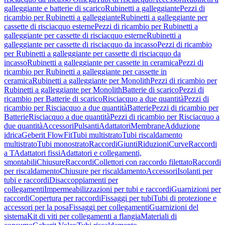
galleggiante e batterie di scarico
Rubinetti a galleggiante
Pezzi di
ricambio per Rubinetti a galleggiante
Rubinetti a galleggiante per
cassette di risciacquo esterne
Pezzi di ricambio per Rubinetti a
galleggiante per cassette di risciacquo esterne
Rubinetti a
galleggiante per cassette di risciacquo da incasso
Pezzi di ricambio
per Rubinetti a galleggiante per cassette di risciacquo da
incasso
Rubinetti a galleggiante per cassette in ceramica
Pezzi di
ricambio per Rubinetti a galleggiante per cassette in
ceramica
Rubinetti a galleggiante per Monolith
Pezzi di ricambio per
Rubinetti a galleggiante per Monolith
Batterie di scarico
Pezzi di
ricambio per Batterie di scarico
Risciacquo a due quantità
Pezzi di
ricambio per Risciacquo a due quantità
Batterie
Pezzi di ricambio per
Batterie
Risciacquo a due quantità
Pezzi di ricambio per Risciacquo a
due quantità
Accessori
Pulsanti
Adattatori
Membrane
Adduzione
idrica
Geberit FlowFit
Tubi multistrato
Tubi riscaldamento
multistrato
Tubi monostrato
Raccordi
Giunti
Riduzioni
Curve
Raccordi
a T
Adattatori fissi
Adattatori e collegamenti,
smontabili
Chiusure
Raccordi
Collettori con raccordo filettato
Raccordi
per riscaldamento
Chiusure per riscaldamento
Accessori
Isolanti per
tubi e raccordi
Disaccoppiamenti per
collegamenti
Impermeabilizzazioni per tubi e raccordi
Guarnizioni per
raccordi
Copertura per raccordi
Fissaggi per tubi
Tubi di protezione e
accessori per la posa
Fissaggi per collegamenti
Guarnizioni del
sistema
Kit di viti per collegamenti a flangia
Materiali di