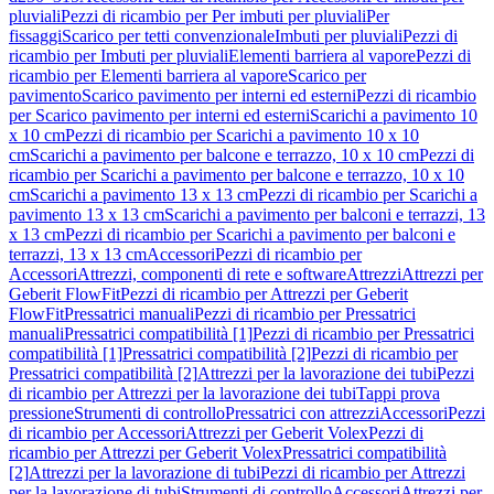
pluviali
Pezzi di ricambio per Per imbuti per pluviali
Per
fissaggi
Scarico per tetti convenzionale
Imbuti per pluviali
Pezzi di
ricambio per Imbuti per pluviali
Elementi barriera al vapore
Pezzi di
ricambio per Elementi barriera al vapore
Scarico per
pavimento
Scarico pavimento per interni ed esterni
Pezzi di ricambio
per Scarico pavimento per interni ed esterni
Scarichi a pavimento 10
x 10 cm
Pezzi di ricambio per Scarichi a pavimento 10 x 10
cm
Scarichi a pavimento per balcone e terrazzo, 10 x 10 cm
Pezzi di
ricambio per Scarichi a pavimento per balcone e terrazzo, 10 x 10
cm
Scarichi a pavimento 13 x 13 cm
Pezzi di ricambio per Scarichi a
pavimento 13 x 13 cm
Scarichi a pavimento per balconi e terrazzi, 13
x 13 cm
Pezzi di ricambio per Scarichi a pavimento per balconi e
terrazzi, 13 x 13 cm
Accessori
Pezzi di ricambio per
Accessori
Attrezzi, componenti di rete e software
Attrezzi
Attrezzi per
Geberit FlowFit
Pezzi di ricambio per Attrezzi per Geberit
FlowFit
Pressatrici manuali
Pezzi di ricambio per Pressatrici
manuali
Pressatrici compatibilità [1]
Pezzi di ricambio per Pressatrici
compatibilità [1]
Pressatrici compatibilità [2]
Pezzi di ricambio per
Pressatrici compatibilità [2]
Attrezzi per la lavorazione dei tubi
Pezzi
di ricambio per Attrezzi per la lavorazione dei tubi
Tappi prova
pressione
Strumenti di controllo
Pressatrici con attrezzi
Accessori
Pezzi
di ricambio per Accessori
Attrezzi per Geberit Volex
Pezzi di
ricambio per Attrezzi per Geberit Volex
Pressatrici compatibilità
[2]
Attrezzi per la lavorazione di tubi
Pezzi di ricambio per Attrezzi
per la lavorazione di tubi
Strumenti di controllo
Accessori
Attrezzi per