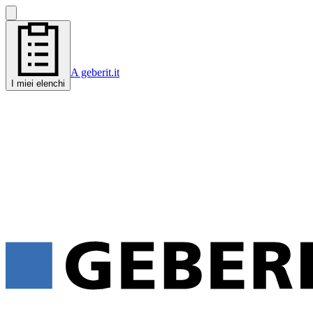
A geberit.it
I miei elenchi