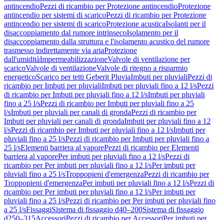
antincendio
Pezzi di ricambio per Protezione antincendio
Protezione
antincendio per sistemi di scarico
Pezzi di ricambio per Protezione
antincendio per sistemi di scarico
Protezione acustica
Isolanti per il
disaccoppiamento dal rumore intrinseco
Isolamento per il
disaccoppiamento dalla struttura e l'isolamento acustico del rumore
trasmesso indirettamente via aria
Protezione
dall'umidità
Impermeabilizzazione
Valvole di ventilazione per
scarico
Valvole di ventilazione
Valvole di ritegno a risparmio
energetico
Scarico per tetti Geberit Pluvia
Imbuti per pluviali
Pezzi di
ricambio per Imbuti per pluviali
Imbuti per pluviali fino a 12 l/s
Pezzi
di ricambio per Imbuti per pluviali fino a 12 l/s
Imbuti per pluviali
fino a 25 l/s
Pezzi di ricambio per Imbuti per pluviali fino a 25
l/s
Imbuti per pluviali per canali di gronda
Pezzi di ricambio per
Imbuti per pluviali per canali di gronda
Imbuti per pluviali fino a 12
l/s
Pezzi di ricambio per Imbuti per pluviali fino a 12 l/s
Imbuti per
pluviali fino a 25 l/s
Pezzi di ricambio per Imbuti per pluviali fino a
25 l/s
Elementi barriera al vapore
Pezzi di ricambio per Elementi
barriera al vapore
Per imbuti per pluviali fino a 12 l/s
Pezzi di
ricambio per Per imbuti per pluviali fino a 12 l/s
Per imbuti per
pluviali fino a 25 l/s
Troppopieni d'emergenza
Pezzi di ricambio per
Troppopieni d'emergenza
Per imbuti per pluviali fino a 12 l/s
Pezzi di
ricambio per Per imbuti per pluviali fino a 12 l/s
Per imbuti per
pluviali fino a 25 l/s
Pezzi di ricambio per Per imbuti per pluviali fino
a 25 l/s
Fissaggi
Sistema di fissaggio d40–200
Sistema di fissaggio
d250–315
Accessori
Pezzi di ricambio per Accessori
Per imbuti per