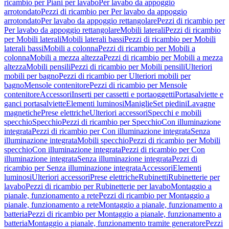
ricambio per Piani per lavabo
Per lavabo da appoggio
arrotondato
Pezzi di ricambio per Per lavabo da appoggio
arrotondato
Per lavabo da appoggio rettangolare
Pezzi di ricambio per
Per lavabo da appoggio rettangolare
Mobili laterali
Pezzi di ricambio
per Mobili laterali
Mobili laterali bassi
Pezzi di ricambio per Mobili
laterali bassi
Mobili a colonna
Pezzi di ricambio per Mobili a
colonna
Mobili a mezza altezza
Pezzi di ricambio per Mobili a mezza
altezza
Mobili pensili
Pezzi di ricambio per Mobili pensili
Ulteriori
mobili per bagno
Pezzi di ricambio per Ulteriori mobili per
bagno
Mensole contenitore
Pezzi di ricambio per Mensole
contenitore
Accessori
Inserti per cassetti e portaoggetti
Portasalviette e
ganci portasalviette
Elementi luminosi
Maniglie
Set piedini
Lavagne
magnetiche
Prese elettriche
Ulteriori accessori
Specchi e mobili
specchio
Specchio
Pezzi di ricambio per Specchio
Con illuminazione
integrata
Pezzi di ricambio per Con illuminazione integrata
Senza
illuminazione integrata
Mobili specchio
Pezzi di ricambio per Mobili
specchio
Con illuminazione integrata
Pezzi di ricambio per Con
illuminazione integrata
Senza illuminazione integrata
Pezzi di
ricambio per Senza illuminazione integrata
Accessori
Elementi
luminosi
Ulteriori accessori
Prese elettriche
Rubinetti
Rubinetterie per
lavabo
Pezzi di ricambio per Rubinetterie per lavabo
Montaggio a
pianale, funzionamento a rete
Pezzi di ricambio per Montaggio a
pianale, funzionamento a rete
Montaggio a pianale, funzionamento a
batteria
Pezzi di ricambio per Montaggio a pianale, funzionamento a
batteria
Montaggio a pianale, funzionamento tramite generatore
Pezzi