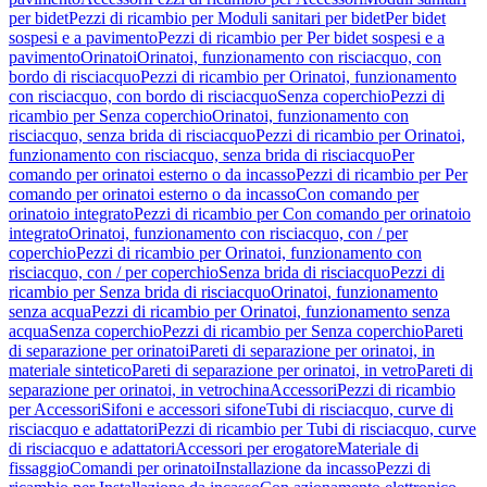
per bidet
Pezzi di ricambio per Moduli sanitari per bidet
Per bidet
sospesi e a pavimento
Pezzi di ricambio per Per bidet sospesi e a
pavimento
Orinatoi
Orinatoi, funzionamento con risciacquo, con
bordo di risciacquo
Pezzi di ricambio per Orinatoi, funzionamento
con risciacquo, con bordo di risciacquo
Senza coperchio
Pezzi di
ricambio per Senza coperchio
Orinatoi, funzionamento con
risciacquo, senza brida di risciacquo
Pezzi di ricambio per Orinatoi,
funzionamento con risciacquo, senza brida di risciacquo
Per
comando per orinatoi esterno o da incasso
Pezzi di ricambio per Per
comando per orinatoi esterno o da incasso
Con comando per
orinatoio integrato
Pezzi di ricambio per Con comando per orinatoio
integrato
Orinatoi, funzionamento con risciacquo, con / per
coperchio
Pezzi di ricambio per Orinatoi, funzionamento con
risciacquo, con / per coperchio
Senza brida di risciacquo
Pezzi di
ricambio per Senza brida di risciacquo
Orinatoi, funzionamento
senza acqua
Pezzi di ricambio per Orinatoi, funzionamento senza
acqua
Senza coperchio
Pezzi di ricambio per Senza coperchio
Pareti
di separazione per orinatoi
Pareti di separazione per orinatoi, in
materiale sintetico
Pareti di separazione per orinatoi, in vetro
Pareti di
separazione per orinatoi, in vetrochina
Accessori
Pezzi di ricambio
per Accessori
Sifoni e accessori sifone
Tubi di risciacquo, curve di
risciacquo e adattatori
Pezzi di ricambio per Tubi di risciacquo, curve
di risciacquo e adattatori
Accessori per erogatore
Materiale di
fissaggio
Comandi per orinatoi
Installazione da incasso
Pezzi di