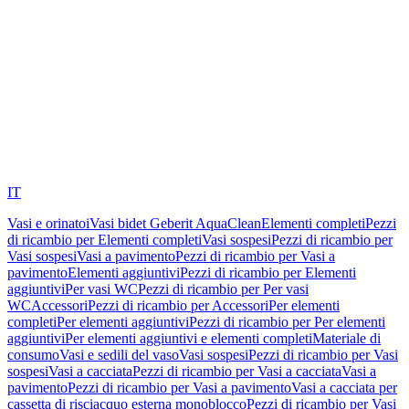
IT
Vasi e orinatoi
Vasi bidet Geberit AquaClean
Elementi completi
Pezzi
di ricambio per Elementi completi
Vasi sospesi
Pezzi di ricambio per
Vasi sospesi
Vasi a pavimento
Pezzi di ricambio per Vasi a
pavimento
Elementi aggiuntivi
Pezzi di ricambio per Elementi
aggiuntivi
Per vasi WC
Pezzi di ricambio per Per vasi
WC
Accessori
Pezzi di ricambio per Accessori
Per elementi
completi
Per elementi aggiuntivi
Pezzi di ricambio per Per elementi
aggiuntivi
Per elementi aggiuntivi e elementi completi
Materiale di
consumo
Vasi e sedili del vaso
Vasi sospesi
Pezzi di ricambio per Vasi
sospesi
Vasi a cacciata
Pezzi di ricambio per Vasi a cacciata
Vasi a
pavimento
Pezzi di ricambio per Vasi a pavimento
Vasi a cacciata per
cassetta di risciacquo esterna monoblocco
Pezzi di ricambio per Vasi