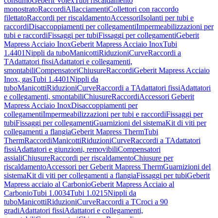
consumo
Geberit Volex
Tubi riscaldamento
monostrato
Raccordi
Allacciamenti
Collettori con raccordo
filettato
Raccordi per riscaldamento
Accessori
Isolanti per tubi e
raccordi
Disaccoppiamenti per collegamenti
Impermeabilizzazioni per
tubi e raccordi
Fissaggi per tubi
Fissaggi per collegamenti
Geberit
Mapress Acciaio Inox
Geberit Mapress Acciaio Inox
Tubi
1.4401
Nippli da tubo
Manicotti
Riduzioni
Curve
Raccordi a
T
Adattatori fissi
Adattatori e collegamenti,
smontabili
Compensatori
Chiusure
Raccordi
Geberit Mapress Acciaio
Inox, gas
Tubi 1.4401
Nippli da
tubo
Manicotti
Riduzioni
Curve
Raccordi a T
Adattatori fissi
Adattatori
e collegamenti, smontabili
Chiusure
Raccordi
Accessori Geberit
Mapress Acciaio Inox
Disaccoppiamenti per
collegamenti
Impermeabilizzazioni per tubi e raccordi
Fissaggi per
tubi
Fissaggi per collegamenti
Guarnizioni del sistema
Kit di viti per
collegamenti a flangia
Geberit Mapress Therm
Tubi
Therm
Raccordi
Manicotti
Riduzioni
Curve
Raccordi a T
Adattatori
fissi
Adattatori e giunzioni, removibili
Compensatori
assiali
Chiusure
Raccordi per riscaldamento
Chiusure per
riscaldamento
Accessori per Geberit Mapress Therm
Guarnizioni del
sistema
Kit di viti per collegamenti a flangia
Fissaggi per tubi
Geberit
Mapress acciaio al Carbonio
Geberit Mapress Acciaio al
Carbonio
Tubi 1.0034
Tubi 1.0215
Nippli da
tubo
Manicotti
Riduzioni
Curve
Raccordi a T
Croci a 90
gradi
Adattatori fissi
Adattatori e collegamenti,