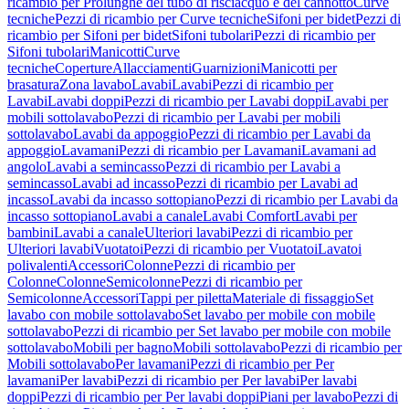
ricambio per Prolunghe del tubo di risciacquo e del cannotto
Curve
tecniche
Pezzi di ricambio per Curve tecniche
Sifoni per bidet
Pezzi di
ricambio per Sifoni per bidet
Sifoni tubolari
Pezzi di ricambio per
Sifoni tubolari
Manicotti
Curve
tecniche
Coperture
Allacciamenti
Guarnizioni
Manicotti per
brasatura
Zona lavabo
Lavabi
Lavabi
Pezzi di ricambio per
Lavabi
Lavabi doppi
Pezzi di ricambio per Lavabi doppi
Lavabi per
mobili sottolavabo
Pezzi di ricambio per Lavabi per mobili
sottolavabo
Lavabi da appoggio
Pezzi di ricambio per Lavabi da
appoggio
Lavamani
Pezzi di ricambio per Lavamani
Lavamani ad
angolo
Lavabi a semincasso
Pezzi di ricambio per Lavabi a
semincasso
Lavabi ad incasso
Pezzi di ricambio per Lavabi ad
incasso
Lavabi da incasso sottopiano
Pezzi di ricambio per Lavabi da
incasso sottopiano
Lavabi a canale
Lavabi Comfort
Lavabi per
bambini
Lavabi a canale
Ulteriori lavabi
Pezzi di ricambio per
Ulteriori lavabi
Vuotatoi
Pezzi di ricambio per Vuotatoi
Lavatoi
polivalenti
Accessori
Colonne
Pezzi di ricambio per
Colonne
Colonne
Semicolonne
Pezzi di ricambio per
Semicolonne
Accessori
Tappi per piletta
Materiale di fissaggio
Set
lavabo con mobile sottolavabo
Set lavabo per mobile con mobile
sottolavabo
Pezzi di ricambio per Set lavabo per mobile con mobile
sottolavabo
Mobili per bagno
Mobili sottolavabo
Pezzi di ricambio per
Mobili sottolavabo
Per lavamani
Pezzi di ricambio per Per
lavamani
Per lavabi
Pezzi di ricambio per Per lavabi
Per lavabi
doppi
Pezzi di ricambio per Per lavabi doppi
Piani per lavabo
Pezzi di