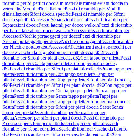
ricambio per Superfici doccia in materiale minerale
Piatti doccia in
vetrochina
Moduli d'installazione
Pezzi di ricambio per Moduli
d'installazione
Sifoni doccia specifici
Pezzi di ricambio per Sifoni
doccia specifici
Accessori
Separazioni doccia
Pezzi di ricambio per
Separazioni doccia
Pareti laterali per docce walk-in
Pezzi di ricambio
per Pareti laterali per docce walk-in
Accessori
Pezzi di ricambio per
Accessori
Nicchie portaoggetti per docce
Pezzi di ricambio per
Nicchie portaoggetti per docce
Nicchie portaoggetti
Pezzi di ricambio
per Nicchie portaoggetti
Accessori
Allacciamenti agli apparecchi per
docce e vasche da bagno
Sifoni per piatti doccia, d52
Pezzi di
ricambio per Sifoni per piatti doccia, d52
Con tappo per piletta
Pezzi
di ricambio per Con tappo per piletta
Sifoni per piatti doccia,
d62
Pezzi di ricambio per Sifoni per piatti doccia, d62
Con tappo per
piletta
Pezzi di ricambio per Con tappo per piletta
Tappi per
piletta
Pezzi di ricambio per Tappi per piletta
Sifoni per piatti doccia,
d90
Pezzi di ricambio per Sifoni per piatti doccia, d90
Con tappo per
piletta
Pezzi di ricambio per Con tappo per piletta
Senza tappo per
piletta
Pezzi di ricambio per Senza tappo per piletta
Tappi per
piletta
Pezzi di ricambio per Tappi per piletta
Sifoni per piatti doccia
Sestra
Pezzi di ricambio per Sifoni per piatti doccia Sestra
Senza
tappo per piletta
Pezzi di ricambio per Senza tappo per
piletta
Accessori per sifoni per piatti doccia
Pezzi di ricambio per
Accessori per sifoni per piatti doccia
Tappi per piletta
Pezzi di
ricambio per Tappi per piletta
Scarichi
Sifoni per vasche da bagno,
d52
Pezzi di ricambio per Sifoni per vasche da bagno, d52
Con