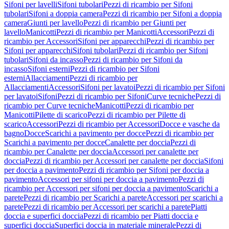
Sifoni per lavelli
Sifoni tubolari
Pezzi di ricambio per Sifoni
tubolari
Sifoni a doppia camera
Pezzi di ricambio per Sifoni a doppia
camera
Giunti per lavello
Pezzi di ricambio per Giunti per
lavello
Manicotti
Pezzi di ricambio per Manicotti
Accessori
Pezzi di
ricambio per Accessori
Sifoni per apparecchi
Pezzi di ricambio per
Sifoni per apparecchi
Sifoni tubolari
Pezzi di ricambio per Sifoni
tubolari
Sifoni da incasso
Pezzi di ricambio per Sifoni da
incasso
Sifoni esterni
Pezzi di ricambio per Sifoni
esterni
Allacciamenti
Pezzi di ricambio per
Allacciamenti
Accessori
Sifoni per lavatoi
Pezzi di ricambio per Sifoni
per lavatoi
Sifoni
Pezzi di ricambio per Sifoni
Curve tecniche
Pezzi di
ricambio per Curve tecniche
Manicotti
Pezzi di ricambio per
Manicotti
Pilette di scarico
Pezzi di ricambio per Pilette di
scarico
Accessori
Pezzi di ricambio per Accessori
Docce e vasche da
bagno
Docce
Scarichi a pavimento per docce
Pezzi di ricambio per
Scarichi a pavimento per docce
Canalette per doccia
Pezzi di
ricambio per Canalette per doccia
Accessori per canalette per
doccia
Pezzi di ricambio per Accessori per canalette per doccia
Sifoni
per doccia a pavimento
Pezzi di ricambio per Sifoni per doccia a
pavimento
Accessori per sifoni per doccia a pavimento
Pezzi di
ricambio per Accessori per sifoni per doccia a pavimento
Scarichi a
parete
Pezzi di ricambio per Scarichi a parete
Accessori per scarichi a
parete
Pezzi di ricambio per Accessori per scarichi a parete
Piatti
doccia e superfici doccia
Pezzi di ricambio per Piatti doccia e
superfici doccia
Superfici doccia in materiale minerale
Pezzi di