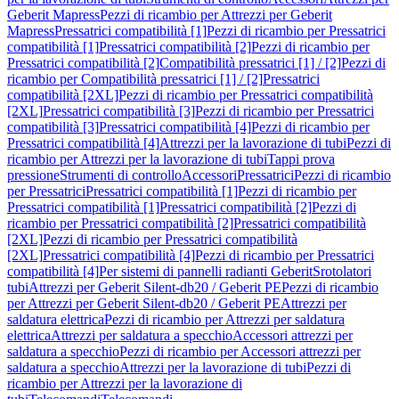
Geberit Mapress
Pezzi di ricambio per Attrezzi per Geberit
Mapress
Pressatrici compatibilità [1]
Pezzi di ricambio per Pressatrici
compatibilità [1]
Pressatrici compatibilità [2]
Pezzi di ricambio per
Pressatrici compatibilità [2]
Compatibilità pressatrici [1] / [2]
Pezzi di
ricambio per Compatibilità pressatrici [1] / [2]
Pressatrici
compatibilità [2XL]
Pezzi di ricambio per Pressatrici compatibilità
[2XL]
Pressatrici compatibilità [3]
Pezzi di ricambio per Pressatrici
compatibilità [3]
Pressatrici compatibilità [4]
Pezzi di ricambio per
Pressatrici compatibilità [4]
Attrezzi per la lavorazione di tubi
Pezzi di
ricambio per Attrezzi per la lavorazione di tubi
Tappi prova
pressione
Strumenti di controllo
Accessori
Pressatrici
Pezzi di ricambio
per Pressatrici
Pressatrici compatibilità [1]
Pezzi di ricambio per
Pressatrici compatibilità [1]
Pressatrici compatibilità [2]
Pezzi di
ricambio per Pressatrici compatibilità [2]
Pressatrici compatibilità
[2XL]
Pezzi di ricambio per Pressatrici compatibilità
[2XL]
Pressatrici compatibilità [4]
Pezzi di ricambio per Pressatrici
compatibilità [4]
Per sistemi di pannelli radianti Geberit
Srotolatori
tubi
Attrezzi per Geberit Silent-db20 / Geberit PE
Pezzi di ricambio
per Attrezzi per Geberit Silent-db20 / Geberit PE
Attrezzi per
saldatura elettrica
Pezzi di ricambio per Attrezzi per saldatura
elettrica
Attrezzi per saldatura a specchio
Accessori attrezzi per
saldatura a specchio
Pezzi di ricambio per Accessori attrezzi per
saldatura a specchio
Attrezzi per la lavorazione di tubi
Pezzi di
ricambio per Attrezzi per la lavorazione di