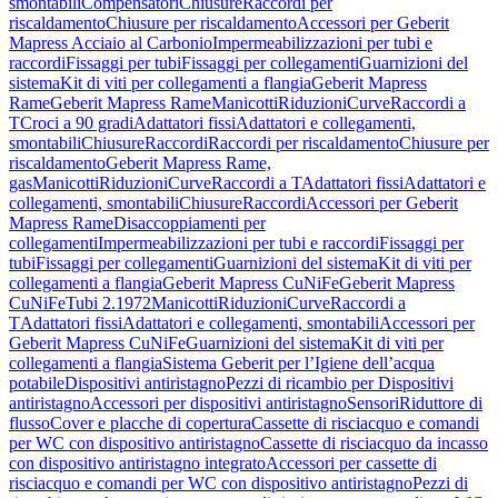
smontabili
Compensatori
Chiusure
Raccordi per
riscaldamento
Chiusure per riscaldamento
Accessori per Geberit
Mapress Acciaio al Carbonio
Impermeabilizzazioni per tubi e
raccordi
Fissaggi per tubi
Fissaggi per collegamenti
Guarnizioni del
sistema
Kit di viti per collegamenti a flangia
Geberit Mapress
Rame
Geberit Mapress Rame
Manicotti
Riduzioni
Curve
Raccordi a
T
Croci a 90 gradi
Adattatori fissi
Adattatori e collegamenti,
smontabili
Chiusure
Raccordi
Raccordi per riscaldamento
Chiusure per
riscaldamento
Geberit Mapress Rame,
gas
Manicotti
Riduzioni
Curve
Raccordi a T
Adattatori fissi
Adattatori e
collegamenti, smontabili
Chiusure
Raccordi
Accessori per Geberit
Mapress Rame
Disaccoppiamenti per
collegamenti
Impermeabilizzazioni per tubi e raccordi
Fissaggi per
tubi
Fissaggi per collegamenti
Guarnizioni del sistema
Kit di viti per
collegamenti a flangia
Geberit Mapress CuNiFe
Geberit Mapress
CuNiFe
Tubi 2.1972
Manicotti
Riduzioni
Curve
Raccordi a
T
Adattatori fissi
Adattatori e collegamenti, smontabili
Accessori per
Geberit Mapress CuNiFe
Guarnizioni del sistema
Kit di viti per
collegamenti a flangia
Sistema Geberit per l’Igiene dell’acqua
potabile
Dispositivi antiristagno
Pezzi di ricambio per Dispositivi
antiristagno
Accessori per dispositivi antiristagno
Sensori
Riduttore di
flusso
Cover e placche di copertura
Cassette di risciacquo e comandi
per WC con dispositivo antiristagno
Cassette di risciacquo da incasso
con dispositivo antiristagno integrato
Accessori per cassette di
risciacquo e comandi per WC con dispositivo antiristagno
Pezzi di