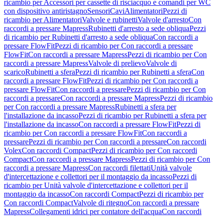
ricambio per Accessori per cassette di risciacquo e comandi per WC
con dispositivo antiristagno
Sensori
Cavi
Alimentatori
Pezzi di
ricambio per Alimentatori
Valvole e rubinetti
Valvole d'arresto
Con
raccordi a pressare Mapress
Rubinetti d'arresto a sede obliqua
Pezzi
di ricambio per Rubinetti d'arresto a sede obliqua
Con raccordi a
pressare FlowFit
Pezzi di ricambio per Con raccordi a pressare
FlowFit
Con raccordi a pressare Mapress
Pezzi di ricambio per Con
raccordi a pressare Mapress
Valvole di prelievo
Valvole di
scarico
Rubinetti a sfera
Pezzi di ricambio per Rubinetti a sfera
Con
raccordi a pressare FlowFit
Pezzi di ricambio per Con raccordi a
pressare FlowFit
Con raccordi a pressare
Pezzi di ricambio per Con
raccordi a pressare
Con raccordi a pressare Mapress
Pezzi di ricambio
per Con raccordi a pressare Mapress
Rubinetti a sfera per
l'installazione da incasso
Pezzi di ricambio per Rubinetti a sfera per
l'installazione da incasso
Con raccordi a pressare FlowFit
Pezzi di
ricambio per Con raccordi a pressare FlowFit
Con raccordi a
pressare
Pezzi di ricambio per Con raccordi a pressare
Con raccordi
Volex
Con raccordi Compact
Pezzi di ricambio per Con raccordi
Compact
Con raccordi a pressare Mapress
Pezzi di ricambio per Con
raccordi a pressare Mapress
Con raccordi filettati
Unità valvole
d'intercettazione e collettori per il montaggio da incasso
Pezzi di
ricambio per Unità valvole d'intercettazione e collettori per il
montaggio da incasso
Con raccordi Compact
Pezzi di ricambio per
Con raccordi Compact
Valvole di ritegno
Con raccordi a pressare
Mapress
Collegamenti idrici per contatore dell'acqua
Con raccordi