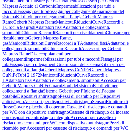
riscaldamento
Chiusure per riscaldamento
Accessori per Geberit
Mapress Acciaio al Carbonio
Impermeabilizzazioni per tubi e
raccordi
Fissaggi per tubi
Fissaggi per collegamenti
Guarnizioni del
sistema
Kit di viti per collegamenti a flangia
Geberit Mapress
Rame
Geberit Mapress Rame
Manicotti
Riduzioni
Curve
Raccordi a
T
Croci a 90 gradi
Adattatori fissi
Adattatori e collegamenti,
smontabili
Chiusure
Raccordi
Raccordi per riscaldamento
Chiusure per
riscaldamento
Geberit Mapress Rame,
gas
Manicotti
Riduzioni
Curve
Raccordi a T
Adattatori fissi
Adattatori e
collegamenti, smontabili
Chiusure
Raccordi
Accessori per Geberit
Mapress Rame
Disaccoppiamenti per
collegamenti
Impermeabilizzazioni per tubi e raccordi
Fissaggi per
tubi
Fissaggi per collegamenti
Guarnizioni del sistema
Kit di viti per
collegamenti a flangia
Geberit Mapress CuNiFe
Geberit Mapress
CuNiFe
Tubi 2.1972
Manicotti
Riduzioni
Curve
Raccordi a
T
Adattatori fissi
Adattatori e collegamenti, smontabili
Accessori per
Geberit Mapress CuNiFe
Guarnizioni del sistema
Kit di viti per
collegamenti a flangia
Sistema Geberit per l’Igiene dell’acqua
potabile
Dispositivi antiristagno
Pezzi di ricambio per Dispositivi
antiristagno
Accessori per dispositivi antiristagno
Sensori
Riduttore di
flusso
Cover e placche di copertura
Cassette di risciacquo e comandi
per WC con dispositivo antiristagno
Cassette di risciacquo da incasso
con dispositivo antiristagno integrato
Accessori per cassette di
risciacquo e comandi per WC con dispositivo antiristagno
Pezzi di
ricambio per Accessori per cassette di risciacquo e comandi per WC