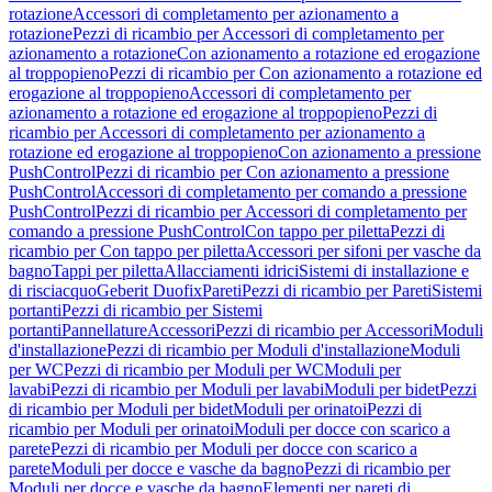
rotazione
Accessori di completamento per azionamento a
rotazione
Pezzi di ricambio per Accessori di completamento per
azionamento a rotazione
Con azionamento a rotazione ed erogazione
al troppopieno
Pezzi di ricambio per Con azionamento a rotazione ed
erogazione al troppopieno
Accessori di completamento per
azionamento a rotazione ed erogazione al troppopieno
Pezzi di
ricambio per Accessori di completamento per azionamento a
rotazione ed erogazione al troppopieno
Con azionamento a pressione
PushControl
Pezzi di ricambio per Con azionamento a pressione
PushControl
Accessori di completamento per comando a pressione
PushControl
Pezzi di ricambio per Accessori di completamento per
comando a pressione PushControl
Con tappo per piletta
Pezzi di
ricambio per Con tappo per piletta
Accessori per sifoni per vasche da
bagno
Tappi per piletta
Allacciamenti idrici
Sistemi di installazione e
di risciacquo
Geberit Duofix
Pareti
Pezzi di ricambio per Pareti
Sistemi
portanti
Pezzi di ricambio per Sistemi
portanti
Pannellature
Accessori
Pezzi di ricambio per Accessori
Moduli
d'installazione
Pezzi di ricambio per Moduli d'installazione
Moduli
per WC
Pezzi di ricambio per Moduli per WC
Moduli per
lavabi
Pezzi di ricambio per Moduli per lavabi
Moduli per bidet
Pezzi
di ricambio per Moduli per bidet
Moduli per orinatoi
Pezzi di
ricambio per Moduli per orinatoi
Moduli per docce con scarico a
parete
Pezzi di ricambio per Moduli per docce con scarico a
parete
Moduli per docce e vasche da bagno
Pezzi di ricambio per
Moduli per docce e vasche da bagno
Elementi per pareti di