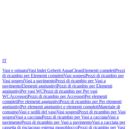
IT
Vasi e orinatoi
Vasi bidet Geberit AquaClean
Elementi completi
Pezzi
di ricambio per Elementi completi
Vasi sospesi
Pezzi di ricambio per
Vasi sospesi
Vasi a pavimento
Pezzi di ricambio per Vasi a
pavimento
Elementi aggiuntivi
Pezzi di ricambio per Elementi
aggiuntivi
Per vasi WC
Pezzi di ricambio per Per vasi
WC
Accessori
Pezzi di ricambio per Accessori
Per elementi
completi
Per elementi aggiuntivi
Pezzi di ricambio per Per elementi
aggiuntivi
Per elementi aggiuntivi e elementi completi
Materiale di
consumo
Vasi e sedili del vaso
Vasi sospesi
Pezzi di ricambio per Vasi
sospesi
Vasi a cacciata
Pezzi di ricambio per Vasi a cacciata
Vasi a
pavimento
Pezzi di ricambio per Vasi a pavimento
Vasi a cacciata per
cassetta di risciacquo esterna monoblocco
Pezzi di ricambio per Vasi