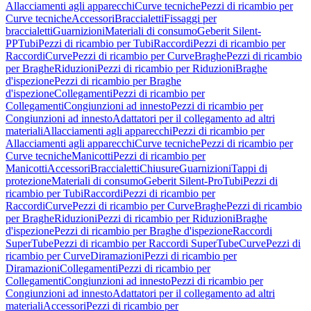
Allacciamenti agli apparecchi
Curve tecniche
Pezzi di ricambio per
Curve tecniche
Accessori
Braccialetti
Fissaggi per
braccialetti
Guarnizioni
Materiali di consumo
Geberit Silent-
PP
Tubi
Pezzi di ricambio per Tubi
Raccordi
Pezzi di ricambio per
Raccordi
Curve
Pezzi di ricambio per Curve
Braghe
Pezzi di ricambio
per Braghe
Riduzioni
Pezzi di ricambio per Riduzioni
Braghe
d'ispezione
Pezzi di ricambio per Braghe
d'ispezione
Collegamenti
Pezzi di ricambio per
Collegamenti
Congiunzioni ad innesto
Pezzi di ricambio per
Congiunzioni ad innesto
Adattatori per il collegamento ad altri
materiali
Allacciamenti agli apparecchi
Pezzi di ricambio per
Allacciamenti agli apparecchi
Curve tecniche
Pezzi di ricambio per
Curve tecniche
Manicotti
Pezzi di ricambio per
Manicotti
Accessori
Braccialetti
Chiusure
Guarnizioni
Tappi di
protezione
Materiali di consumo
Geberit Silent-Pro
Tubi
Pezzi di
ricambio per Tubi
Raccordi
Pezzi di ricambio per
Raccordi
Curve
Pezzi di ricambio per Curve
Braghe
Pezzi di ricambio
per Braghe
Riduzioni
Pezzi di ricambio per Riduzioni
Braghe
d'ispezione
Pezzi di ricambio per Braghe d'ispezione
Raccordi
SuperTube
Pezzi di ricambio per Raccordi SuperTube
Curve
Pezzi di
ricambio per Curve
Diramazioni
Pezzi di ricambio per
Diramazioni
Collegamenti
Pezzi di ricambio per
Collegamenti
Congiunzioni ad innesto
Pezzi di ricambio per
Congiunzioni ad innesto
Adattatori per il collegamento ad altri
materiali
Accessori
Pezzi di ricambio per