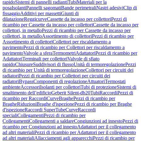
rapido
Sistemi di pannelli radianti
Tubi
Materiali per la
posa
Isolanti
Pannelli sagomati
Bande perimetrali
Nastri adesivi
Clip di
fissaggio
Additivi per massetti
Giunti di
dilatazione
Reggicurve
Cassette da incasso per collettori
Pezzi di
ricambio per Cassette da incasso per collettori
Cassette da incasso per
collettori, in metallo
Pezzi di ricambio per Cassette da incasso per
collettori, in metallo
Assortimento di collettori
Pezzi di ricambio per
Assortimento di collettori
Collettori per riscaldamento a
pavimento
Pezzi di ricambio per Collettori per riscaldamento a
pavimento
Valvole a sfera
Termometri
Adattatori
Pezzi di ricambio per
Adattatori
Terminali per collettori
Valvole di sfiato
rapido
Chiusure
Suddivisori di flusso
Unità di termoregolazione
Pezzi
di ricambio per Unità di termoregolazione
Collettori per circuiti dei
radiatori
Pezzi di ricambio per Collettori per circuiti dei
radiatori
Bypass
Componenti di regolazione
Attuatori
Termostati
ambiente
Accessori
Isolanti per collettori
Tubi di protezione
Sistemi di
smaltimento dell’edificio
Geberit Silent-db20
Tubi
Raccordi
Pezzi di
ricambio per Raccordi
Curve
Braghe
Pezzi di ricambio per
Braghe
Riduzioni
Braghe d'ispezione
Pezzi di ricambio per Braghe
d'ispezione
Raccordi SuperTube
Curve
Raccordi
speciali
Collegamenti
Pezzi di ricambio per
Collegamenti
Collegamenti a saldare
Congiunzioni ad innesto
Pezzi di
ricambio per Congiunzioni ad innesto
Adattatori per il collegamento
ad altri materiali
Pezzi di ricambio per Adattatori per il collegamento
ad altri materiali
Allacciamenti agli apparecchi
Pezzi di ricambio per