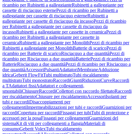
ricambio per Rubinetti a galleggiante
Rubinetti a galleggiante per
cassette di risciacquo esterne
Pezzi di ricambio per Rubinetti a
galleggiante per cassette di risciacquo esterne
Rubinetti a
galleggiante per cassette di risciacquo da incasso
Pezzi di ricambio
per Rubinetti a galleggiante per cassette di risciacquo da
incasso
Rubinetti a galleggiante per cassette in ceramica
Pezzi di
ricambio per Rubinetti a galleggiante per cassette in
ceramica
Rubinetti a galleggiante per Monolith
Pezzi di ricambio per
Rubinetti a galleggiante per Monolith
Batterie di scarico
Pezzi di
ricambio per Batterie di scarico
Risciacquo a due quantità
Pezzi di
ricambio per Risciacquo a due quantità
Batterie
Pezzi di ricambio per
Batterie
Risciacquo a due quantità
Pezzi di ricambio per Risciacquo a
due quantità
Accessori
Pulsanti
Adattatori
Membrane
Adduzione
idrica
Geberit FlowFit
Tubi multistrato
Tubi riscaldamento
multistrato
Tubi monostrato
Raccordi
Giunti
Riduzioni
Curve
Raccordi
a T
Adattatori fissi
Adattatori e collegamenti,
smontabili
Chiusure
Raccordi
Collettori con raccordo filettato
Raccordi
per riscaldamento
Chiusure per riscaldamento
Accessori
Isolanti per
tubi e raccordi
Disaccoppiamenti per
collegamenti
Impermeabilizzazioni per tubi e raccordi
Guarnizioni per
raccordi
Copertura per raccordi
Fissaggi per tubi
Tubi di protezione e
accessori per la posa
Fissaggi per collegamenti
Guarnizioni del
sistema
Kit di viti per collegamenti a flangia
Materiali di
consumo
Geberit Volex
Tubi riscaldamento