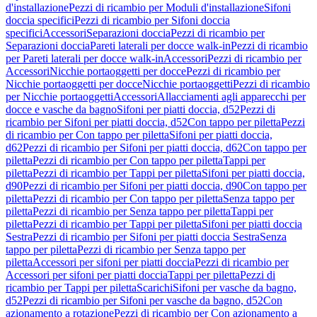
d'installazione
Pezzi di ricambio per Moduli d'installazione
Sifoni
doccia specifici
Pezzi di ricambio per Sifoni doccia
specifici
Accessori
Separazioni doccia
Pezzi di ricambio per
Separazioni doccia
Pareti laterali per docce walk-in
Pezzi di ricambio
per Pareti laterali per docce walk-in
Accessori
Pezzi di ricambio per
Accessori
Nicchie portaoggetti per docce
Pezzi di ricambio per
Nicchie portaoggetti per docce
Nicchie portaoggetti
Pezzi di ricambio
per Nicchie portaoggetti
Accessori
Allacciamenti agli apparecchi per
docce e vasche da bagno
Sifoni per piatti doccia, d52
Pezzi di
ricambio per Sifoni per piatti doccia, d52
Con tappo per piletta
Pezzi
di ricambio per Con tappo per piletta
Sifoni per piatti doccia,
d62
Pezzi di ricambio per Sifoni per piatti doccia, d62
Con tappo per
piletta
Pezzi di ricambio per Con tappo per piletta
Tappi per
piletta
Pezzi di ricambio per Tappi per piletta
Sifoni per piatti doccia,
d90
Pezzi di ricambio per Sifoni per piatti doccia, d90
Con tappo per
piletta
Pezzi di ricambio per Con tappo per piletta
Senza tappo per
piletta
Pezzi di ricambio per Senza tappo per piletta
Tappi per
piletta
Pezzi di ricambio per Tappi per piletta
Sifoni per piatti doccia
Sestra
Pezzi di ricambio per Sifoni per piatti doccia Sestra
Senza
tappo per piletta
Pezzi di ricambio per Senza tappo per
piletta
Accessori per sifoni per piatti doccia
Pezzi di ricambio per
Accessori per sifoni per piatti doccia
Tappi per piletta
Pezzi di
ricambio per Tappi per piletta
Scarichi
Sifoni per vasche da bagno,
d52
Pezzi di ricambio per Sifoni per vasche da bagno, d52
Con
azionamento a rotazione
Pezzi di ricambio per Con azionamento a