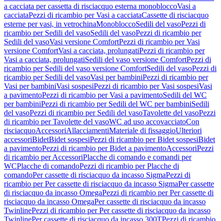
a cacciata per cassetta di risciacquo esterna monoblocco
Vasi a
cacciata
Pezzi di ricambio per Vasi a cacciata
Cassette di risciacquo
esterne per vasi, in vetrochina
Monoblocco
Sedili del vaso
Pezzi di
ricambio per Sedili del vaso
Sedili del vaso
Pezzi di ricambio per
Sedili del vaso
Vasi versione Comfort
Pezzi di ricambio per Vasi
versione Comfort
Vasi a cacciata, prolungati
Pezzi di ricambio per
Vasi a cacciata, prolungati
Sedili del vaso versione Comfort
Pezzi di
ricambio per Sedili del vaso versione Comfort
Sedili del vaso
Pezzi di
ricambio per Sedili del vaso
Vasi per bambini
Pezzi di ricambio per
Vasi per bambini
Vasi sospesi
Pezzi di ricambio per Vasi sospesi
Vasi
a pavimento
Pezzi di ricambio per Vasi a pavimento
Sedili del WC
per bambini
Pezzi di ricambio per Sedili del WC per bambini
Sedili
del vaso
Pezzi di ricambio per Sedili del vaso
Tavolette del vaso
Pezzi
di ricambio per Tavolette del vaso
WC ad uso accovacciato
Con
risciacquo
Accessori
Allacciamenti
Materiale di fissaggio
Ulteriori
accessori
Bidet
Bidet sospesi
Pezzi di ricambio per Bidet sospesi
Bidet
a pavimento
Pezzi di ricambio per Bidet a pavimento
Accessori
Pezzi
di ricambio per Accessori
Placche di comando e comandi per
WC
Placche di comando
Pezzi di ricambio per Placche di
comando
Per cassette di risciacquo da incasso Sigma
Pezzi di
ricambio per Per cassette di risciacquo da incasso Sigma
Per cassette
di risciacquo da incasso Omega
Pezzi di ricambio per Per cassette di
risciacquo da incasso Omega
Per cassette di risciacquo da incasso
Twinline
Pezzi di ricambio per Per cassette di risciacquo da incasso
Twinline
Per cassette di risciacquo da incasso 300T
Pezzi di ricambio