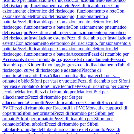
ricambio per Installazione da incasso
Con azionamento elettronico
del risciacquo, funzionamento a rete
Pezzi di ricambio per Con
azionamento elettronico del risciacquo, funzionamento a rete
Con
azionamento elettronico del risciacquo, funzionamento a
batteria
Pezzi di ricambio per Con azionamento elettronico del
risciacquo, funzionamento a batteria
Con azionamento pneumatico
del risciacquo
Pezzi di ricambio per Con azionamento pneumatico
del risciacquo
Installazione esterna
Pezzi di ricambio per Installazione
esterna
Con azionamento elettronico del risciacquo, funzionamento a
batteria
Pezzi di ricambio per Con azionamento elettronico del
risciacquo, funzionamento a batteria
Accessori
Pezzi di ricambio per
Accessori
Kit per il montaggio grezzo e kit di adattamento
Pezzi di
ricambio per Kit per il montaggio grezzo e kit di adattamento
Tubi di
risciacquo, curve di risciacquo e adattatori
Placche di
copertura
Comandi d’uso
Allacciamenti agli apparecchi per vasi,
orinatoi e bidet
Sifoni per vasi e vuotatoi
Pezzi di ricambio per Sifoni
per vasi e vuotatoi
Sifoni
Curve tecniche
Pezzi di ricambio per Curve
tecniche
Manicotti
Pezzi di ricambio per Manicotti
Set per
allacciamento
Pezzi di ricambio per Set per
allacciamento
Cannotti
Pezzi di ricambio per Cannotti
Raccordi in
PVC
Pezzi di ricambio per Raccordi in PVC
Morsetti e cappucci di
copertura
Sifoni per orinatoi
Pezzi di ricambio per Sifoni per
orinatoi
Sifoni per orinatoio
Pezzi di ricambio per Sifoni per
orinatoio
Sifoni tubolari
Pezzi di ricambio per Sifoni
tubolari
Prolunghe del tubo di risciacquo e del cannotto
Pezzi di