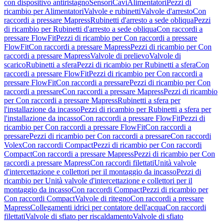
con dispositivo antiristagno
Sensori
Cavi
Alimentatori
Pezzi di
ricambio per Alimentatori
Valvole e rubinetti
Valvole d'arresto
Con
raccordi a pressare Mapress
Rubinetti d'arresto a sede obliqua
Pezzi
di ricambio per Rubinetti d'arresto a sede obliqua
Con raccordi a
pressare FlowFit
Pezzi di ricambio per Con raccordi a pressare
FlowFit
Con raccordi a pressare Mapress
Pezzi di ricambio per Con
raccordi a pressare Mapress
Valvole di prelievo
Valvole di
scarico
Rubinetti a sfera
Pezzi di ricambio per Rubinetti a sfera
Con
raccordi a pressare FlowFit
Pezzi di ricambio per Con raccordi a
pressare FlowFit
Con raccordi a pressare
Pezzi di ricambio per Con
raccordi a pressare
Con raccordi a pressare Mapress
Pezzi di ricambio
per Con raccordi a pressare Mapress
Rubinetti a sfera per
l'installazione da incasso
Pezzi di ricambio per Rubinetti a sfera per
l'installazione da incasso
Con raccordi a pressare FlowFit
Pezzi di
ricambio per Con raccordi a pressare FlowFit
Con raccordi a
pressare
Pezzi di ricambio per Con raccordi a pressare
Con raccordi
Volex
Con raccordi Compact
Pezzi di ricambio per Con raccordi
Compact
Con raccordi a pressare Mapress
Pezzi di ricambio per Con
raccordi a pressare Mapress
Con raccordi filettati
Unità valvole
d'intercettazione e collettori per il montaggio da incasso
Pezzi di
ricambio per Unità valvole d'intercettazione e collettori per il
montaggio da incasso
Con raccordi Compact
Pezzi di ricambio per
Con raccordi Compact
Valvole di ritegno
Con raccordi a pressare
Mapress
Collegamenti idrici per contatore dell'acqua
Con raccordi
filettati
Valvole di sfiato per riscaldamento
Valvole di sfiato