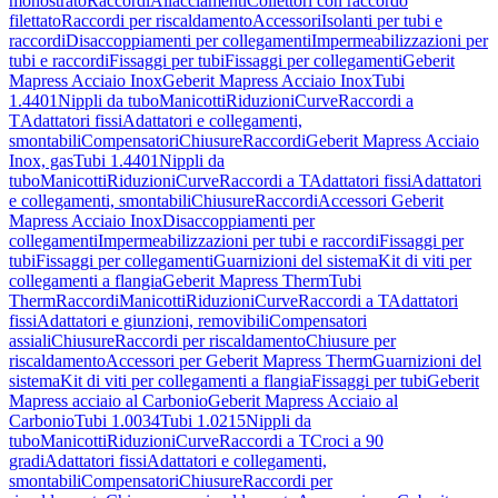
monostrato
Raccordi
Allacciamenti
Collettori con raccordo
filettato
Raccordi per riscaldamento
Accessori
Isolanti per tubi e
raccordi
Disaccoppiamenti per collegamenti
Impermeabilizzazioni per
tubi e raccordi
Fissaggi per tubi
Fissaggi per collegamenti
Geberit
Mapress Acciaio Inox
Geberit Mapress Acciaio Inox
Tubi
1.4401
Nippli da tubo
Manicotti
Riduzioni
Curve
Raccordi a
T
Adattatori fissi
Adattatori e collegamenti,
smontabili
Compensatori
Chiusure
Raccordi
Geberit Mapress Acciaio
Inox, gas
Tubi 1.4401
Nippli da
tubo
Manicotti
Riduzioni
Curve
Raccordi a T
Adattatori fissi
Adattatori
e collegamenti, smontabili
Chiusure
Raccordi
Accessori Geberit
Mapress Acciaio Inox
Disaccoppiamenti per
collegamenti
Impermeabilizzazioni per tubi e raccordi
Fissaggi per
tubi
Fissaggi per collegamenti
Guarnizioni del sistema
Kit di viti per
collegamenti a flangia
Geberit Mapress Therm
Tubi
Therm
Raccordi
Manicotti
Riduzioni
Curve
Raccordi a T
Adattatori
fissi
Adattatori e giunzioni, removibili
Compensatori
assiali
Chiusure
Raccordi per riscaldamento
Chiusure per
riscaldamento
Accessori per Geberit Mapress Therm
Guarnizioni del
sistema
Kit di viti per collegamenti a flangia
Fissaggi per tubi
Geberit
Mapress acciaio al Carbonio
Geberit Mapress Acciaio al
Carbonio
Tubi 1.0034
Tubi 1.0215
Nippli da
tubo
Manicotti
Riduzioni
Curve
Raccordi a T
Croci a 90
gradi
Adattatori fissi
Adattatori e collegamenti,
smontabili
Compensatori
Chiusure
Raccordi per