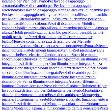
ricambio per Piani per lavabo
Per lavabo da appoggio
arrotondato
Pezzi di ricambio per Per lavabo da appoggio
arrotondato
Per lavabo da appoggio rettangolare
Pezzi di ricambio per
Per lavabo da appoggio rettangolare
Mobili laterali
Pezzi di ricambio
per Mobili laterali
Mobili laterali bassi
Pezzi di ricambio per Mobili
laterali bassi
Mobili a colonna
Pezzi di ricambio per Mobili a
colonna
Mobili a mezza altezza
Pezzi di ricambio per Mobili a mezza
altezza
Mobili pensili
Pezzi di ricambio per Mobili pensili
Ulteriori
mobili per bagno
Pezzi di ricambio per Ulteriori mobili per
bagno
Mensole contenitore
Pezzi di ricambio per Mensole
contenitore
Accessori
Inserti per cassetti e portaoggetti
Portasalviette e
ganci portasalviette
Elementi luminosi
Maniglie
Set piedini
Lavagne
magnetiche
Prese elettriche
Ulteriori accessori
Specchi e mobili
specchio
Specchio
Pezzi di ricambio per Specchio
Con illuminazione
integrata
Pezzi di ricambio per Con illuminazione integrata
Senza
illuminazione integrata
Mobili specchio
Pezzi di ricambio per Mobili
specchio
Con illuminazione integrata
Pezzi di ricambio per Con
illuminazione integrata
Senza illuminazione integrata
Pezzi di
ricambio per Senza illuminazione integrata
Accessori
Elementi
luminosi
Ulteriori accessori
Prese elettriche
Rubinetti
Rubinetterie per
lavabo
Pezzi di ricambio per Rubinetterie per lavabo
Montaggio a
pianale, funzionamento a rete
Pezzi di ricambio per Montaggio a
pianale, funzionamento a rete
Montaggio a pianale, funzionamento a
batteria
Pezzi di ricambio per Montaggio a pianale, funzionamento a
batteria
Montaggio a pianale, funzionamento tramite generatore
Pezzi