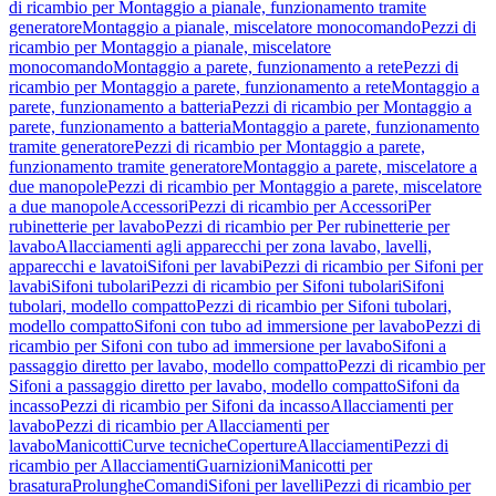
di ricambio per Montaggio a pianale, funzionamento tramite
generatore
Montaggio a pianale, miscelatore monocomando
Pezzi di
ricambio per Montaggio a pianale, miscelatore
monocomando
Montaggio a parete, funzionamento a rete
Pezzi di
ricambio per Montaggio a parete, funzionamento a rete
Montaggio a
parete, funzionamento a batteria
Pezzi di ricambio per Montaggio a
parete, funzionamento a batteria
Montaggio a parete, funzionamento
tramite generatore
Pezzi di ricambio per Montaggio a parete,
funzionamento tramite generatore
Montaggio a parete, miscelatore a
due manopole
Pezzi di ricambio per Montaggio a parete, miscelatore
a due manopole
Accessori
Pezzi di ricambio per Accessori
Per
rubinetterie per lavabo
Pezzi di ricambio per Per rubinetterie per
lavabo
Allacciamenti agli apparecchi per zona lavabo, lavelli,
apparecchi e lavatoi
Sifoni per lavabi
Pezzi di ricambio per Sifoni per
lavabi
Sifoni tubolari
Pezzi di ricambio per Sifoni tubolari
Sifoni
tubolari, modello compatto
Pezzi di ricambio per Sifoni tubolari,
modello compatto
Sifoni con tubo ad immersione per lavabo
Pezzi di
ricambio per Sifoni con tubo ad immersione per lavabo
Sifoni a
passaggio diretto per lavabo, modello compatto
Pezzi di ricambio per
Sifoni a passaggio diretto per lavabo, modello compatto
Sifoni da
incasso
Pezzi di ricambio per Sifoni da incasso
Allacciamenti per
lavabo
Pezzi di ricambio per Allacciamenti per
lavabo
Manicotti
Curve tecniche
Coperture
Allacciamenti
Pezzi di
ricambio per Allacciamenti
Guarnizioni
Manicotti per
brasatura
Prolunghe
Comandi
Sifoni per lavelli
Pezzi di ricambio per