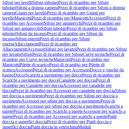
Sifoni per lavelli
Sifoni tubolari
Pezzi di ricambio per Sifoni
tubolari
Sifoni a doppia camera
Pezzi di ricambio per Sifoni a doppia
camera
Giunti per lavello
Pezzi di ricambio per Giunti per
lavello
Manicotti
Pezzi di ricambio per Manicotti
Accessori
Pezzi di
ricambio per Accessori
Sifoni per apparecchi
Pezzi di ricambio per
Sifoni per apparecchi
Sifoni tubolari
Pezzi di ricambio per Sifoni
tubolari
Sifoni da incasso
Pezzi di ricambio per Sifoni da
incasso
Sifoni esterni
Pezzi di ricambio per Sifoni
esterni
Allacciamenti
Pezzi di ricambio per
Allacciamenti
Accessori
Sifoni per lavatoi
Pezzi di ricambio per Sifoni
per lavatoi
Sifoni
Pezzi di ricambio per Sifoni
Curve tecniche
Pezzi di
ricambio per Curve tecniche
Manicotti
Pezzi di ricambio per
Manicotti
Pilette di scarico
Pezzi di ricambio per Pilette di
scarico
Accessori
Pezzi di ricambio per Accessori
Docce e vasche da
bagno
Docce
Scarichi a pavimento per docce
Pezzi di ricambio per
Scarichi a pavimento per docce
Canalette per doccia
Pezzi di
ricambio per Canalette per doccia
Accessori per canalette per
doccia
Pezzi di ricambio per Accessori per canalette per doccia
Sifoni
per doccia a pavimento
Pezzi di ricambio per Sifoni per doccia a
pavimento
Accessori per sifoni per doccia a pavimento
Pezzi di
ricambio per Accessori per sifoni per doccia a pavimento
Scarichi a
parete
Pezzi di ricambio per Scarichi a parete
Accessori per scarichi a
parete
Pezzi di ricambio per Accessori per scarichi a parete
Piatti
doccia e superfici doccia
Pezzi di ricambio per Piatti doccia e
superfici doccia
Piatti doccia in vetrochina
Moduli