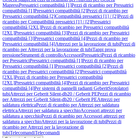
Mapress
Pressatrici compatibilità [1]
Pezzi di ricambio per Pressatrici
compatibilità [1]
Pressatrici compatibilità [2]
Pezzi di ricambio per
Pressatrici compatibilità [2]
Compatibilità pressatrici [1] / [2]
Pezzi di
ricambio per Compatibilità pressatrici [1] / [2]
Pressatrici
compatibilità [2XL]
Pezzi di ricambio per Pressatrici compatibilità
[2XL]
Pressatrici compatibilità [3]
Pezzi di ricambio per Pressatrici
compatibilità [3]
Pressatrici compatibilità [4]
Pezzi di ricambio per
Pressatrici compatibilità [4]
Attrezzi per la lavorazione di tubi
Pezzi di
ricambio per Attrezzi per la lavorazione di tubi
Tappi prova
pressione
Strumenti di controllo
Accessori
Pressatrici
Pezzi di ricambio
per Pressatrici
Pressatrici compatibilità [1]
Pezzi di ricambio per
Pressatrici compatibilità [1]
Pressatrici compatibilità [2]
Pezzi di
ricambio per Pressatrici compatibilità [2]
Pressatrici compatibilità
[2XL]
Pezzi di ricambio per Pressatrici compatibilità
[2XL]
Pressatrici compatibilità [4]
Pezzi di ricambio per Pressatrici
compatibilità [4]
Per sistemi di pannelli radianti Geberit
Srotolatori
tubi
Attrezzi per Geberit Silent-db20 / Geberit PE
Pezzi di ricambio
per Attrezzi per Geberit Silent-db20 / Geberit PE
Attrezzi per
saldatura elettrica
Pezzi di ricambio per Attrezzi per saldatura
elettrica
Attrezzi per saldatura a specchio
Accessori attrezzi per
saldatura a specchio
Pezzi di ricambio per Accessori attrezzi per
saldatura a specchio
Attrezzi per la lavorazione di tubi
Pezzi di
ricambio per Attrezzi per la lavorazione di
tubi
Telecomandi
Telecomandi