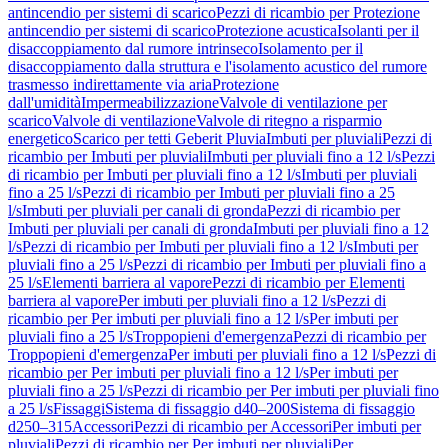
antincendio per sistemi di scarico
Pezzi di ricambio per Protezione
antincendio per sistemi di scarico
Protezione acustica
Isolanti per il
disaccoppiamento dal rumore intrinseco
Isolamento per il
disaccoppiamento dalla struttura e l'isolamento acustico del rumore
trasmesso indirettamente via aria
Protezione
dall'umidità
Impermeabilizzazione
Valvole di ventilazione per
scarico
Valvole di ventilazione
Valvole di ritegno a risparmio
energetico
Scarico per tetti Geberit Pluvia
Imbuti per pluviali
Pezzi di
ricambio per Imbuti per pluviali
Imbuti per pluviali fino a 12 l/s
Pezzi
di ricambio per Imbuti per pluviali fino a 12 l/s
Imbuti per pluviali
fino a 25 l/s
Pezzi di ricambio per Imbuti per pluviali fino a 25
l/s
Imbuti per pluviali per canali di gronda
Pezzi di ricambio per
Imbuti per pluviali per canali di gronda
Imbuti per pluviali fino a 12
l/s
Pezzi di ricambio per Imbuti per pluviali fino a 12 l/s
Imbuti per
pluviali fino a 25 l/s
Pezzi di ricambio per Imbuti per pluviali fino a
25 l/s
Elementi barriera al vapore
Pezzi di ricambio per Elementi
barriera al vapore
Per imbuti per pluviali fino a 12 l/s
Pezzi di
ricambio per Per imbuti per pluviali fino a 12 l/s
Per imbuti per
pluviali fino a 25 l/s
Troppopieni d'emergenza
Pezzi di ricambio per
Troppopieni d'emergenza
Per imbuti per pluviali fino a 12 l/s
Pezzi di
ricambio per Per imbuti per pluviali fino a 12 l/s
Per imbuti per
pluviali fino a 25 l/s
Pezzi di ricambio per Per imbuti per pluviali fino
a 25 l/s
Fissaggi
Sistema di fissaggio d40–200
Sistema di fissaggio
d250–315
Accessori
Pezzi di ricambio per Accessori
Per imbuti per
pluviali
Pezzi di ricambio per Per imbuti per pluviali
Per