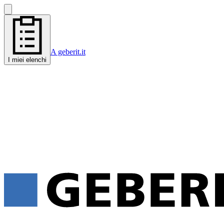
A geberit.it
I miei elenchi