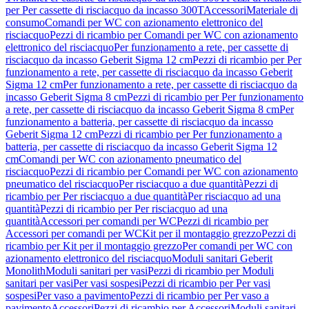
per Per cassette di risciacquo da incasso 300T
Accessori
Materiale di
consumo
Comandi per WC con azionamento elettronico del
risciacquo
Pezzi di ricambio per Comandi per WC con azionamento
elettronico del risciacquo
Per funzionamento a rete, per cassette di
risciacquo da incasso Geberit Sigma 12 cm
Pezzi di ricambio per Per
funzionamento a rete, per cassette di risciacquo da incasso Geberit
Sigma 12 cm
Per funzionamento a rete, per cassette di risciacquo da
incasso Geberit Sigma 8 cm
Pezzi di ricambio per Per funzionamento
a rete, per cassette di risciacquo da incasso Geberit Sigma 8 cm
Per
funzionamento a batteria, per cassette di risciacquo da incasso
Geberit Sigma 12 cm
Pezzi di ricambio per Per funzionamento a
batteria, per cassette di risciacquo da incasso Geberit Sigma 12
cm
Comandi per WC con azionamento pneumatico del
risciacquo
Pezzi di ricambio per Comandi per WC con azionamento
pneumatico del risciacquo
Per risciacquo a due quantità
Pezzi di
ricambio per Per risciacquo a due quantità
Per risciacquo ad una
quantità
Pezzi di ricambio per Per risciacquo ad una
quantità
Accessori per comandi per WC
Pezzi di ricambio per
Accessori per comandi per WC
Kit per il montaggio grezzo
Pezzi di
ricambio per Kit per il montaggio grezzo
Per comandi per WC con
azionamento elettronico del risciacquo
Moduli sanitari Geberit
Monolith
Moduli sanitari per vasi
Pezzi di ricambio per Moduli
sanitari per vasi
Per vasi sospesi
Pezzi di ricambio per Per vasi
sospesi
Per vaso a pavimento
Pezzi di ricambio per Per vaso a
pavimento
Accessori
Pezzi di ricambio per Accessori
Moduli sanitari