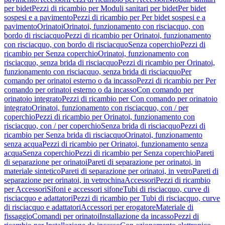
per bidet
Pezzi di ricambio per Moduli sanitari per bidet
Per bidet
sospesi e a pavimento
Pezzi di ricambio per Per bidet sospesi e a
pavimento
Orinatoi
Orinatoi, funzionamento con risciacquo, con
bordo di risciacquo
Pezzi di ricambio per Orinatoi, funzionamento
con risciacquo, con bordo di risciacquo
Senza coperchio
Pezzi di
ricambio per Senza coperchio
Orinatoi, funzionamento con
risciacquo, senza brida di risciacquo
Pezzi di ricambio per Orinatoi,
funzionamento con risciacquo, senza brida di risciacquo
Per
comando per orinatoi esterno o da incasso
Pezzi di ricambio per Per
comando per orinatoi esterno o da incasso
Con comando per
orinatoio integrato
Pezzi di ricambio per Con comando per orinatoio
integrato
Orinatoi, funzionamento con risciacquo, con / per
coperchio
Pezzi di ricambio per Orinatoi, funzionamento con
risciacquo, con / per coperchio
Senza brida di risciacquo
Pezzi di
ricambio per Senza brida di risciacquo
Orinatoi, funzionamento
senza acqua
Pezzi di ricambio per Orinatoi, funzionamento senza
acqua
Senza coperchio
Pezzi di ricambio per Senza coperchio
Pareti
di separazione per orinatoi
Pareti di separazione per orinatoi, in
materiale sintetico
Pareti di separazione per orinatoi, in vetro
Pareti di
separazione per orinatoi, in vetrochina
Accessori
Pezzi di ricambio
per Accessori
Sifoni e accessori sifone
Tubi di risciacquo, curve di
risciacquo e adattatori
Pezzi di ricambio per Tubi di risciacquo, curve
di risciacquo e adattatori
Accessori per erogatore
Materiale di
fissaggio
Comandi per orinatoi
Installazione da incasso
Pezzi di