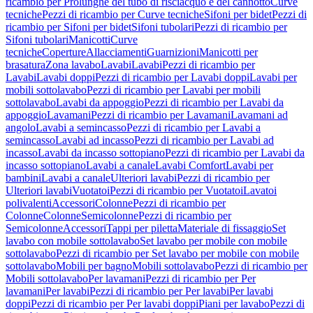
ricambio per Prolunghe del tubo di risciacquo e del cannotto
Curve
tecniche
Pezzi di ricambio per Curve tecniche
Sifoni per bidet
Pezzi di
ricambio per Sifoni per bidet
Sifoni tubolari
Pezzi di ricambio per
Sifoni tubolari
Manicotti
Curve
tecniche
Coperture
Allacciamenti
Guarnizioni
Manicotti per
brasatura
Zona lavabo
Lavabi
Lavabi
Pezzi di ricambio per
Lavabi
Lavabi doppi
Pezzi di ricambio per Lavabi doppi
Lavabi per
mobili sottolavabo
Pezzi di ricambio per Lavabi per mobili
sottolavabo
Lavabi da appoggio
Pezzi di ricambio per Lavabi da
appoggio
Lavamani
Pezzi di ricambio per Lavamani
Lavamani ad
angolo
Lavabi a semincasso
Pezzi di ricambio per Lavabi a
semincasso
Lavabi ad incasso
Pezzi di ricambio per Lavabi ad
incasso
Lavabi da incasso sottopiano
Pezzi di ricambio per Lavabi da
incasso sottopiano
Lavabi a canale
Lavabi Comfort
Lavabi per
bambini
Lavabi a canale
Ulteriori lavabi
Pezzi di ricambio per
Ulteriori lavabi
Vuotatoi
Pezzi di ricambio per Vuotatoi
Lavatoi
polivalenti
Accessori
Colonne
Pezzi di ricambio per
Colonne
Colonne
Semicolonne
Pezzi di ricambio per
Semicolonne
Accessori
Tappi per piletta
Materiale di fissaggio
Set
lavabo con mobile sottolavabo
Set lavabo per mobile con mobile
sottolavabo
Pezzi di ricambio per Set lavabo per mobile con mobile
sottolavabo
Mobili per bagno
Mobili sottolavabo
Pezzi di ricambio per
Mobili sottolavabo
Per lavamani
Pezzi di ricambio per Per
lavamani
Per lavabi
Pezzi di ricambio per Per lavabi
Per lavabi
doppi
Pezzi di ricambio per Per lavabi doppi
Piani per lavabo
Pezzi di