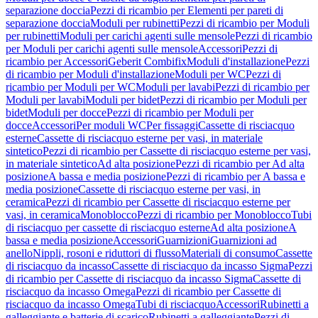
separazione doccia
Pezzi di ricambio per Elementi per pareti di
separazione doccia
Moduli per rubinetti
Pezzi di ricambio per Moduli
per rubinetti
Moduli per carichi agenti sulle mensole
Pezzi di ricambio
per Moduli per carichi agenti sulle mensole
Accessori
Pezzi di
ricambio per Accessori
Geberit Combifix
Moduli d'installazione
Pezzi
di ricambio per Moduli d'installazione
Moduli per WC
Pezzi di
ricambio per Moduli per WC
Moduli per lavabi
Pezzi di ricambio per
Moduli per lavabi
Moduli per bidet
Pezzi di ricambio per Moduli per
bidet
Moduli per docce
Pezzi di ricambio per Moduli per
docce
Accessori
Per moduli WC
Per fissaggi
Cassette di risciacquo
esterne
Cassette di risciacquo esterne per vasi, in materiale
sintetico
Pezzi di ricambio per Cassette di risciacquo esterne per vasi,
in materiale sintetico
Ad alta posizione
Pezzi di ricambio per Ad alta
posizione
A bassa e media posizione
Pezzi di ricambio per A bassa e
media posizione
Cassette di risciacquo esterne per vasi, in
ceramica
Pezzi di ricambio per Cassette di risciacquo esterne per
vasi, in ceramica
Monoblocco
Pezzi di ricambio per Monoblocco
Tubi
di risciacquo per cassette di risciacquo esterne
Ad alta posizione
A
bassa e media posizione
Accessori
Guarnizioni
Guarnizioni ad
anello
Nippli, rosoni e riduttori di flusso
Materiali di consumo
Cassette
di risciacquo da incasso
Cassette di risciacquo da incasso Sigma
Pezzi
di ricambio per Cassette di risciacquo da incasso Sigma
Cassette di
risciacquo da incasso Omega
Pezzi di ricambio per Cassette di
risciacquo da incasso Omega
Tubi di risciacquo
Accessori
Rubinetti a
galleggiante e batterie di scarico
Rubinetti a galleggiante
Pezzi di