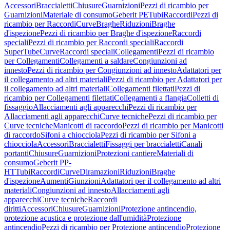
Accessori
Braccialetti
Chiusure
Guarnizioni
Pezzi di ricambio per
Guarnizioni
Materiale di consumo
Geberit PE
Tubi
Raccordi
Pezzi di
ricambio per Raccordi
Curve
Braghe
Riduzioni
Braghe
d'ispezione
Pezzi di ricambio per Braghe d'ispezione
Raccordi
speciali
Pezzi di ricambio per Raccordi speciali
Raccordi
SuperTube
Curve
Raccordi speciali
Collegamenti
Pezzi di ricambio
per Collegamenti
Collegamenti a saldare
Congiunzioni ad
innesto
Pezzi di ricambio per Congiunzioni ad innesto
Adattatori per
il collegamento ad altri materiali
Pezzi di ricambio per Adattatori per
il collegamento ad altri materiali
Collegamenti filettati
Pezzi di
ricambio per Collegamenti filettati
Collegamenti a flangia
Colletti di
fissaggio
Allacciamenti agli apparecchi
Pezzi di ricambio per
Allacciamenti agli apparecchi
Curve tecniche
Pezzi di ricambio per
Curve tecniche
Manicotti di raccordo
Pezzi di ricambio per Manicotti
di raccordo
Sifoni a chiocciola
Pezzi di ricambio per Sifoni a
chiocciola
Accessori
Braccialetti
Fissaggi per braccialetti
Canali
portanti
Chiusure
Guarnizioni
Protezioni cantiere
Materiali di
consumo
Geberit PP-
HT
Tubi
Raccordi
Curve
Diramazioni
Riduzioni
Braghe
d'ispezione
Aumenti
Giunzioni
Adattatori per il collegamento ad altri
materiali
Congiunzioni ad innesto
Allacciamenti agli
apparecchi
Curve tecniche
Raccordi
diritti
Accessori
Chiusure
Guarnizioni
Protezione antincendio,
protezione acustica e protezione dall'umidità
Protezione
antincendio
Pezzi di ricambio per Protezione antincendio
Protezione