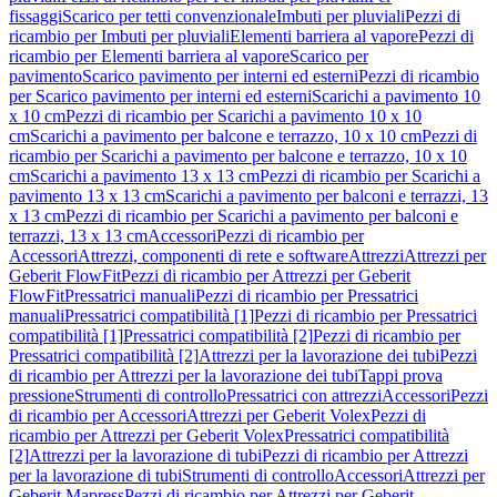
fissaggi
Scarico per tetti convenzionale
Imbuti per pluviali
Pezzi di
ricambio per Imbuti per pluviali
Elementi barriera al vapore
Pezzi di
ricambio per Elementi barriera al vapore
Scarico per
pavimento
Scarico pavimento per interni ed esterni
Pezzi di ricambio
per Scarico pavimento per interni ed esterni
Scarichi a pavimento 10
x 10 cm
Pezzi di ricambio per Scarichi a pavimento 10 x 10
cm
Scarichi a pavimento per balcone e terrazzo, 10 x 10 cm
Pezzi di
ricambio per Scarichi a pavimento per balcone e terrazzo, 10 x 10
cm
Scarichi a pavimento 13 x 13 cm
Pezzi di ricambio per Scarichi a
pavimento 13 x 13 cm
Scarichi a pavimento per balconi e terrazzi, 13
x 13 cm
Pezzi di ricambio per Scarichi a pavimento per balconi e
terrazzi, 13 x 13 cm
Accessori
Pezzi di ricambio per
Accessori
Attrezzi, componenti di rete e software
Attrezzi
Attrezzi per
Geberit FlowFit
Pezzi di ricambio per Attrezzi per Geberit
FlowFit
Pressatrici manuali
Pezzi di ricambio per Pressatrici
manuali
Pressatrici compatibilità [1]
Pezzi di ricambio per Pressatrici
compatibilità [1]
Pressatrici compatibilità [2]
Pezzi di ricambio per
Pressatrici compatibilità [2]
Attrezzi per la lavorazione dei tubi
Pezzi
di ricambio per Attrezzi per la lavorazione dei tubi
Tappi prova
pressione
Strumenti di controllo
Pressatrici con attrezzi
Accessori
Pezzi
di ricambio per Accessori
Attrezzi per Geberit Volex
Pezzi di
ricambio per Attrezzi per Geberit Volex
Pressatrici compatibilità
[2]
Attrezzi per la lavorazione di tubi
Pezzi di ricambio per Attrezzi
per la lavorazione di tubi
Strumenti di controllo
Accessori
Attrezzi per
Geberit Mapress
Pezzi di ricambio per Attrezzi per Geberit