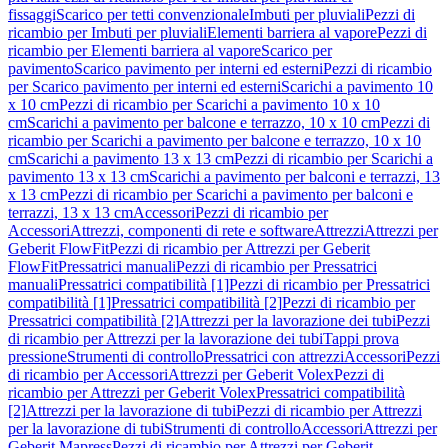
fissaggi
Scarico per tetti convenzionale
Imbuti per pluviali
Pezzi di
ricambio per Imbuti per pluviali
Elementi barriera al vapore
Pezzi di
ricambio per Elementi barriera al vapore
Scarico per
pavimento
Scarico pavimento per interni ed esterni
Pezzi di ricambio
per Scarico pavimento per interni ed esterni
Scarichi a pavimento 10
x 10 cm
Pezzi di ricambio per Scarichi a pavimento 10 x 10
cm
Scarichi a pavimento per balcone e terrazzo, 10 x 10 cm
Pezzi di
ricambio per Scarichi a pavimento per balcone e terrazzo, 10 x 10
cm
Scarichi a pavimento 13 x 13 cm
Pezzi di ricambio per Scarichi a
pavimento 13 x 13 cm
Scarichi a pavimento per balconi e terrazzi, 13
x 13 cm
Pezzi di ricambio per Scarichi a pavimento per balconi e
terrazzi, 13 x 13 cm
Accessori
Pezzi di ricambio per
Accessori
Attrezzi, componenti di rete e software
Attrezzi
Attrezzi per
Geberit FlowFit
Pezzi di ricambio per Attrezzi per Geberit
FlowFit
Pressatrici manuali
Pezzi di ricambio per Pressatrici
manuali
Pressatrici compatibilità [1]
Pezzi di ricambio per Pressatrici
compatibilità [1]
Pressatrici compatibilità [2]
Pezzi di ricambio per
Pressatrici compatibilità [2]
Attrezzi per la lavorazione dei tubi
Pezzi
di ricambio per Attrezzi per la lavorazione dei tubi
Tappi prova
pressione
Strumenti di controllo
Pressatrici con attrezzi
Accessori
Pezzi
di ricambio per Accessori
Attrezzi per Geberit Volex
Pezzi di
ricambio per Attrezzi per Geberit Volex
Pressatrici compatibilità
[2]
Attrezzi per la lavorazione di tubi
Pezzi di ricambio per Attrezzi
per la lavorazione di tubi
Strumenti di controllo
Accessori
Attrezzi per
Geberit Mapress
Pezzi di ricambio per Attrezzi per Geberit