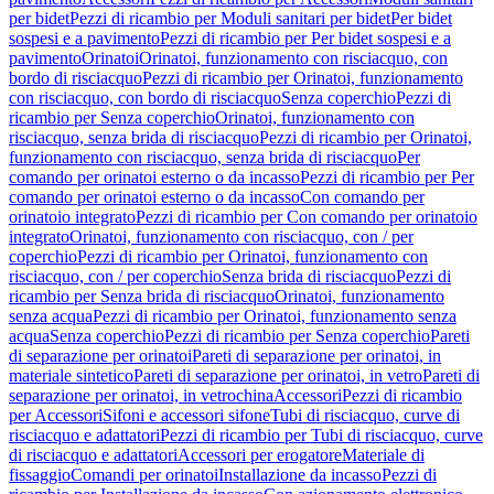
per bidet
Pezzi di ricambio per Moduli sanitari per bidet
Per bidet
sospesi e a pavimento
Pezzi di ricambio per Per bidet sospesi e a
pavimento
Orinatoi
Orinatoi, funzionamento con risciacquo, con
bordo di risciacquo
Pezzi di ricambio per Orinatoi, funzionamento
con risciacquo, con bordo di risciacquo
Senza coperchio
Pezzi di
ricambio per Senza coperchio
Orinatoi, funzionamento con
risciacquo, senza brida di risciacquo
Pezzi di ricambio per Orinatoi,
funzionamento con risciacquo, senza brida di risciacquo
Per
comando per orinatoi esterno o da incasso
Pezzi di ricambio per Per
comando per orinatoi esterno o da incasso
Con comando per
orinatoio integrato
Pezzi di ricambio per Con comando per orinatoio
integrato
Orinatoi, funzionamento con risciacquo, con / per
coperchio
Pezzi di ricambio per Orinatoi, funzionamento con
risciacquo, con / per coperchio
Senza brida di risciacquo
Pezzi di
ricambio per Senza brida di risciacquo
Orinatoi, funzionamento
senza acqua
Pezzi di ricambio per Orinatoi, funzionamento senza
acqua
Senza coperchio
Pezzi di ricambio per Senza coperchio
Pareti
di separazione per orinatoi
Pareti di separazione per orinatoi, in
materiale sintetico
Pareti di separazione per orinatoi, in vetro
Pareti di
separazione per orinatoi, in vetrochina
Accessori
Pezzi di ricambio
per Accessori
Sifoni e accessori sifone
Tubi di risciacquo, curve di
risciacquo e adattatori
Pezzi di ricambio per Tubi di risciacquo, curve
di risciacquo e adattatori
Accessori per erogatore
Materiale di
fissaggio
Comandi per orinatoi
Installazione da incasso
Pezzi di