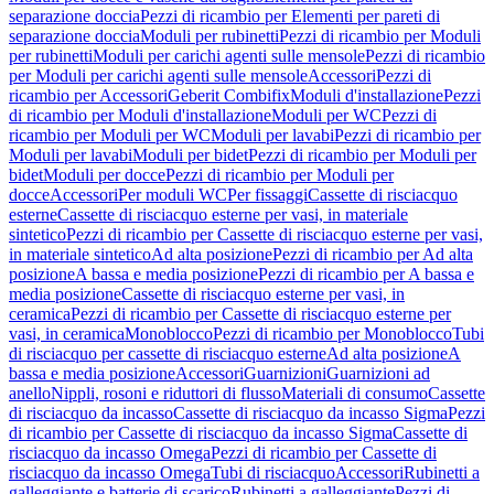
separazione doccia
Pezzi di ricambio per Elementi per pareti di
separazione doccia
Moduli per rubinetti
Pezzi di ricambio per Moduli
per rubinetti
Moduli per carichi agenti sulle mensole
Pezzi di ricambio
per Moduli per carichi agenti sulle mensole
Accessori
Pezzi di
ricambio per Accessori
Geberit Combifix
Moduli d'installazione
Pezzi
di ricambio per Moduli d'installazione
Moduli per WC
Pezzi di
ricambio per Moduli per WC
Moduli per lavabi
Pezzi di ricambio per
Moduli per lavabi
Moduli per bidet
Pezzi di ricambio per Moduli per
bidet
Moduli per docce
Pezzi di ricambio per Moduli per
docce
Accessori
Per moduli WC
Per fissaggi
Cassette di risciacquo
esterne
Cassette di risciacquo esterne per vasi, in materiale
sintetico
Pezzi di ricambio per Cassette di risciacquo esterne per vasi,
in materiale sintetico
Ad alta posizione
Pezzi di ricambio per Ad alta
posizione
A bassa e media posizione
Pezzi di ricambio per A bassa e
media posizione
Cassette di risciacquo esterne per vasi, in
ceramica
Pezzi di ricambio per Cassette di risciacquo esterne per
vasi, in ceramica
Monoblocco
Pezzi di ricambio per Monoblocco
Tubi
di risciacquo per cassette di risciacquo esterne
Ad alta posizione
A
bassa e media posizione
Accessori
Guarnizioni
Guarnizioni ad
anello
Nippli, rosoni e riduttori di flusso
Materiali di consumo
Cassette
di risciacquo da incasso
Cassette di risciacquo da incasso Sigma
Pezzi
di ricambio per Cassette di risciacquo da incasso Sigma
Cassette di
risciacquo da incasso Omega
Pezzi di ricambio per Cassette di
risciacquo da incasso Omega
Tubi di risciacquo
Accessori
Rubinetti a
galleggiante e batterie di scarico
Rubinetti a galleggiante
Pezzi di