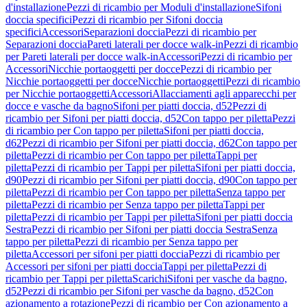
d'installazione
Pezzi di ricambio per Moduli d'installazione
Sifoni
doccia specifici
Pezzi di ricambio per Sifoni doccia
specifici
Accessori
Separazioni doccia
Pezzi di ricambio per
Separazioni doccia
Pareti laterali per docce walk-in
Pezzi di ricambio
per Pareti laterali per docce walk-in
Accessori
Pezzi di ricambio per
Accessori
Nicchie portaoggetti per docce
Pezzi di ricambio per
Nicchie portaoggetti per docce
Nicchie portaoggetti
Pezzi di ricambio
per Nicchie portaoggetti
Accessori
Allacciamenti agli apparecchi per
docce e vasche da bagno
Sifoni per piatti doccia, d52
Pezzi di
ricambio per Sifoni per piatti doccia, d52
Con tappo per piletta
Pezzi
di ricambio per Con tappo per piletta
Sifoni per piatti doccia,
d62
Pezzi di ricambio per Sifoni per piatti doccia, d62
Con tappo per
piletta
Pezzi di ricambio per Con tappo per piletta
Tappi per
piletta
Pezzi di ricambio per Tappi per piletta
Sifoni per piatti doccia,
d90
Pezzi di ricambio per Sifoni per piatti doccia, d90
Con tappo per
piletta
Pezzi di ricambio per Con tappo per piletta
Senza tappo per
piletta
Pezzi di ricambio per Senza tappo per piletta
Tappi per
piletta
Pezzi di ricambio per Tappi per piletta
Sifoni per piatti doccia
Sestra
Pezzi di ricambio per Sifoni per piatti doccia Sestra
Senza
tappo per piletta
Pezzi di ricambio per Senza tappo per
piletta
Accessori per sifoni per piatti doccia
Pezzi di ricambio per
Accessori per sifoni per piatti doccia
Tappi per piletta
Pezzi di
ricambio per Tappi per piletta
Scarichi
Sifoni per vasche da bagno,
d52
Pezzi di ricambio per Sifoni per vasche da bagno, d52
Con
azionamento a rotazione
Pezzi di ricambio per Con azionamento a