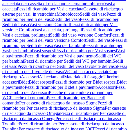
a cacciata per cassetta di risciacquo esterna monoblocco
Vasi a
cacciata
Pezzi di ricambio per Vasi a cacciata
Cassette di risciacquo
esterne per vasi, in vetrochina
Monoblocco
Sedili del vaso
Pezzi di
ricambio per Sedili del vaso
Sedili del vaso
Pezzi di ricambio per
Sedili del vaso
Vasi versione Comfort
Pezzi di ricambio per Vasi
versione Comfort
Vasi a cacciata, prolungati
Pezzi di ricambio per
Vasi a cacciata, prolungati
Sedili del vaso versione Comfort
Pezzi di
ricambio per Sedili del vaso versione Comfort
Sedili del vaso
Pezzi di
ricambio per Sedili del vaso
Vasi per bambini
Pezzi di ricambio per
Vasi per bambini
Vasi sospesi
Pezzi di ricambio per Vasi sospesi
Vasi
a pavimento
Pezzi di ricambio per Vasi a pavimento
Sedili del WC
per bambini
Pezzi di ricambio per Sedili del WC per bambini
Sedili
del vaso
Pezzi di ricambio per Sedili del vaso
Tavolette del vaso
Pezzi
di ricambio per Tavolette del vaso
WC ad uso accovacciato
Con
risciacquo
Accessori
Allacciamenti
Materiale di fissaggio
Ulteriori
accessori
Bidet
Bidet sospesi
Pezzi di ricambio per Bidet sospesi
Bidet
a pavimento
Pezzi di ricambio per Bidet a pavimento
Accessori
Pezzi
di ricambio per Accessori
Placche di comando e comandi per
WC
Placche di comando
Pezzi di ricambio per Placche di
comando
Per cassette di risciacquo da incasso Sigma
Pezzi di
ricambio per Per cassette di risciacquo da incasso Sigma
Per cassette
di risciacquo da incasso Omega
Pezzi di ricambio per Per cassette di
risciacquo da incasso Omega
Per cassette di risciacquo da incasso
Twinline
Pezzi di ricambio per Per cassette di risciacquo da incasso
Twinline
Per cassette di risciacquo da incasso 300T
Pezzi di ricambio