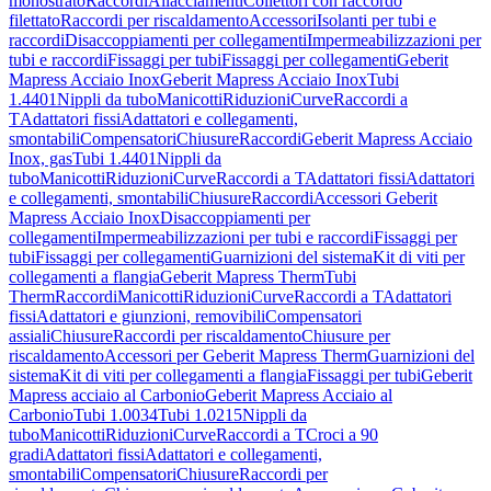
monostrato
Raccordi
Allacciamenti
Collettori con raccordo
filettato
Raccordi per riscaldamento
Accessori
Isolanti per tubi e
raccordi
Disaccoppiamenti per collegamenti
Impermeabilizzazioni per
tubi e raccordi
Fissaggi per tubi
Fissaggi per collegamenti
Geberit
Mapress Acciaio Inox
Geberit Mapress Acciaio Inox
Tubi
1.4401
Nippli da tubo
Manicotti
Riduzioni
Curve
Raccordi a
T
Adattatori fissi
Adattatori e collegamenti,
smontabili
Compensatori
Chiusure
Raccordi
Geberit Mapress Acciaio
Inox, gas
Tubi 1.4401
Nippli da
tubo
Manicotti
Riduzioni
Curve
Raccordi a T
Adattatori fissi
Adattatori
e collegamenti, smontabili
Chiusure
Raccordi
Accessori Geberit
Mapress Acciaio Inox
Disaccoppiamenti per
collegamenti
Impermeabilizzazioni per tubi e raccordi
Fissaggi per
tubi
Fissaggi per collegamenti
Guarnizioni del sistema
Kit di viti per
collegamenti a flangia
Geberit Mapress Therm
Tubi
Therm
Raccordi
Manicotti
Riduzioni
Curve
Raccordi a T
Adattatori
fissi
Adattatori e giunzioni, removibili
Compensatori
assiali
Chiusure
Raccordi per riscaldamento
Chiusure per
riscaldamento
Accessori per Geberit Mapress Therm
Guarnizioni del
sistema
Kit di viti per collegamenti a flangia
Fissaggi per tubi
Geberit
Mapress acciaio al Carbonio
Geberit Mapress Acciaio al
Carbonio
Tubi 1.0034
Tubi 1.0215
Nippli da
tubo
Manicotti
Riduzioni
Curve
Raccordi a T
Croci a 90
gradi
Adattatori fissi
Adattatori e collegamenti,
smontabili
Compensatori
Chiusure
Raccordi per