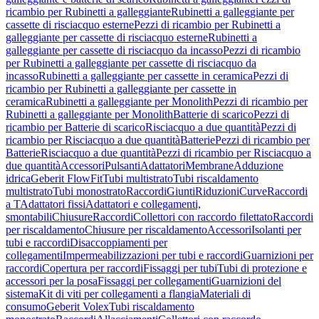
ricambio per Rubinetti a galleggiante
Rubinetti a galleggiante per
cassette di risciacquo esterne
Pezzi di ricambio per Rubinetti a
galleggiante per cassette di risciacquo esterne
Rubinetti a
galleggiante per cassette di risciacquo da incasso
Pezzi di ricambio
per Rubinetti a galleggiante per cassette di risciacquo da
incasso
Rubinetti a galleggiante per cassette in ceramica
Pezzi di
ricambio per Rubinetti a galleggiante per cassette in
ceramica
Rubinetti a galleggiante per Monolith
Pezzi di ricambio per
Rubinetti a galleggiante per Monolith
Batterie di scarico
Pezzi di
ricambio per Batterie di scarico
Risciacquo a due quantità
Pezzi di
ricambio per Risciacquo a due quantità
Batterie
Pezzi di ricambio per
Batterie
Risciacquo a due quantità
Pezzi di ricambio per Risciacquo a
due quantità
Accessori
Pulsanti
Adattatori
Membrane
Adduzione
idrica
Geberit FlowFit
Tubi multistrato
Tubi riscaldamento
multistrato
Tubi monostrato
Raccordi
Giunti
Riduzioni
Curve
Raccordi
a T
Adattatori fissi
Adattatori e collegamenti,
smontabili
Chiusure
Raccordi
Collettori con raccordo filettato
Raccordi
per riscaldamento
Chiusure per riscaldamento
Accessori
Isolanti per
tubi e raccordi
Disaccoppiamenti per
collegamenti
Impermeabilizzazioni per tubi e raccordi
Guarnizioni per
raccordi
Copertura per raccordi
Fissaggi per tubi
Tubi di protezione e
accessori per la posa
Fissaggi per collegamenti
Guarnizioni del
sistema
Kit di viti per collegamenti a flangia
Materiali di
consumo
Geberit Volex
Tubi riscaldamento