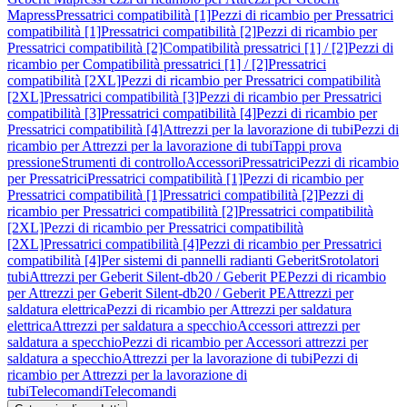
Mapress
Pressatrici compatibilità [1]
Pezzi di ricambio per Pressatrici
compatibilità [1]
Pressatrici compatibilità [2]
Pezzi di ricambio per
Pressatrici compatibilità [2]
Compatibilità pressatrici [1] / [2]
Pezzi di
ricambio per Compatibilità pressatrici [1] / [2]
Pressatrici
compatibilità [2XL]
Pezzi di ricambio per Pressatrici compatibilità
[2XL]
Pressatrici compatibilità [3]
Pezzi di ricambio per Pressatrici
compatibilità [3]
Pressatrici compatibilità [4]
Pezzi di ricambio per
Pressatrici compatibilità [4]
Attrezzi per la lavorazione di tubi
Pezzi di
ricambio per Attrezzi per la lavorazione di tubi
Tappi prova
pressione
Strumenti di controllo
Accessori
Pressatrici
Pezzi di ricambio
per Pressatrici
Pressatrici compatibilità [1]
Pezzi di ricambio per
Pressatrici compatibilità [1]
Pressatrici compatibilità [2]
Pezzi di
ricambio per Pressatrici compatibilità [2]
Pressatrici compatibilità
[2XL]
Pezzi di ricambio per Pressatrici compatibilità
[2XL]
Pressatrici compatibilità [4]
Pezzi di ricambio per Pressatrici
compatibilità [4]
Per sistemi di pannelli radianti Geberit
Srotolatori
tubi
Attrezzi per Geberit Silent-db20 / Geberit PE
Pezzi di ricambio
per Attrezzi per Geberit Silent-db20 / Geberit PE
Attrezzi per
saldatura elettrica
Pezzi di ricambio per Attrezzi per saldatura
elettrica
Attrezzi per saldatura a specchio
Accessori attrezzi per
saldatura a specchio
Pezzi di ricambio per Accessori attrezzi per
saldatura a specchio
Attrezzi per la lavorazione di tubi
Pezzi di
ricambio per Attrezzi per la lavorazione di
tubi
Telecomandi
Telecomandi