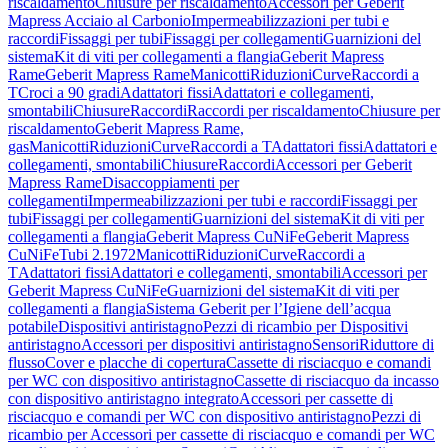
riscaldamento
Chiusure per riscaldamento
Accessori per Geberit
Mapress Acciaio al Carbonio
Impermeabilizzazioni per tubi e
raccordi
Fissaggi per tubi
Fissaggi per collegamenti
Guarnizioni del
sistema
Kit di viti per collegamenti a flangia
Geberit Mapress
Rame
Geberit Mapress Rame
Manicotti
Riduzioni
Curve
Raccordi a
T
Croci a 90 gradi
Adattatori fissi
Adattatori e collegamenti,
smontabili
Chiusure
Raccordi
Raccordi per riscaldamento
Chiusure per
riscaldamento
Geberit Mapress Rame,
gas
Manicotti
Riduzioni
Curve
Raccordi a T
Adattatori fissi
Adattatori e
collegamenti, smontabili
Chiusure
Raccordi
Accessori per Geberit
Mapress Rame
Disaccoppiamenti per
collegamenti
Impermeabilizzazioni per tubi e raccordi
Fissaggi per
tubi
Fissaggi per collegamenti
Guarnizioni del sistema
Kit di viti per
collegamenti a flangia
Geberit Mapress CuNiFe
Geberit Mapress
CuNiFe
Tubi 2.1972
Manicotti
Riduzioni
Curve
Raccordi a
T
Adattatori fissi
Adattatori e collegamenti, smontabili
Accessori per
Geberit Mapress CuNiFe
Guarnizioni del sistema
Kit di viti per
collegamenti a flangia
Sistema Geberit per l’Igiene dell’acqua
potabile
Dispositivi antiristagno
Pezzi di ricambio per Dispositivi
antiristagno
Accessori per dispositivi antiristagno
Sensori
Riduttore di
flusso
Cover e placche di copertura
Cassette di risciacquo e comandi
per WC con dispositivo antiristagno
Cassette di risciacquo da incasso
con dispositivo antiristagno integrato
Accessori per cassette di
risciacquo e comandi per WC con dispositivo antiristagno
Pezzi di
ricambio per Accessori per cassette di risciacquo e comandi per WC