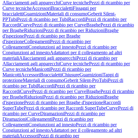
Allacciamenti agli apparecchi
Curve tecniche
Pezzi di ricambio per
Curve tecniche
Accessori
Braccialetti
Fissaggi per
braccialetti
Guarnizioni
Materiali di consumo
Geberit Silent-
PP
Tubi
Pezzi di ricambio per Tubi
Raccordi
Pezzi di ricambio per
Raccordi
Curve
Pezzi di ricambio per Curve
Braghe
Pezzi di ricambio
per Braghe
Riduzioni
Pezzi di ricambio per Riduzioni
Braghe
d'ispezione
Pezzi di ricambio per Braghe
d'ispezione
Collegamenti
Pezzi di ricambio per
Collegamenti
Congiunzioni ad innesto
Pezzi di ricambio per
Congiunzioni ad innesto
Adattatori per il collegamento ad altri
materiali
Allacciamenti agli apparecchi
Pezzi di ricambio per
Allacciamenti agli apparecchi
Curve tecniche
Pezzi di ricambio per
Curve tecniche
Manicotti
Pezzi di ricambio per
Manicotti
Accessori
Braccialetti
Chiusure
Guarnizioni
Tappi di
protezione
Materiali di consumo
Geberit Silent-Pro
Tubi
Pezzi di
ricambio per Tubi
Raccordi
Pezzi di ricambio per
Raccordi
Curve
Pezzi di ricambio per Curve
Braghe
Pezzi di ricambio
per Braghe
Riduzioni
Pezzi di ricambio per Riduzioni
Braghe
d'ispezione
Pezzi di ricambio per Braghe d'ispezione
Raccordi
SuperTube
Pezzi di ricambio per Raccordi SuperTube
Curve
Pezzi di
ricambio per Curve
Diramazioni
Pezzi di ricambio per
Diramazioni
Collegamenti
Pezzi di ricambio per
Collegamenti
Congiunzioni ad innesto
Pezzi di ricambio per
Congiunzioni ad innesto
Adattatori per il collegamento ad altri
materiali
Accessori
Pezzi di ricambio per