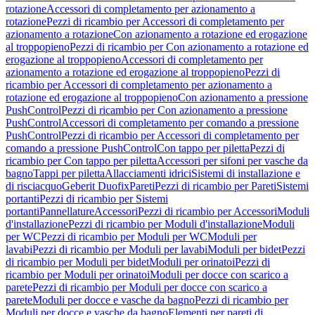
rotazione
Accessori di completamento per azionamento a
rotazione
Pezzi di ricambio per Accessori di completamento per
azionamento a rotazione
Con azionamento a rotazione ed erogazione
al troppopieno
Pezzi di ricambio per Con azionamento a rotazione ed
erogazione al troppopieno
Accessori di completamento per
azionamento a rotazione ed erogazione al troppopieno
Pezzi di
ricambio per Accessori di completamento per azionamento a
rotazione ed erogazione al troppopieno
Con azionamento a pressione
PushControl
Pezzi di ricambio per Con azionamento a pressione
PushControl
Accessori di completamento per comando a pressione
PushControl
Pezzi di ricambio per Accessori di completamento per
comando a pressione PushControl
Con tappo per piletta
Pezzi di
ricambio per Con tappo per piletta
Accessori per sifoni per vasche da
bagno
Tappi per piletta
Allacciamenti idrici
Sistemi di installazione e
di risciacquo
Geberit Duofix
Pareti
Pezzi di ricambio per Pareti
Sistemi
portanti
Pezzi di ricambio per Sistemi
portanti
Pannellature
Accessori
Pezzi di ricambio per Accessori
Moduli
d'installazione
Pezzi di ricambio per Moduli d'installazione
Moduli
per WC
Pezzi di ricambio per Moduli per WC
Moduli per
lavabi
Pezzi di ricambio per Moduli per lavabi
Moduli per bidet
Pezzi
di ricambio per Moduli per bidet
Moduli per orinatoi
Pezzi di
ricambio per Moduli per orinatoi
Moduli per docce con scarico a
parete
Pezzi di ricambio per Moduli per docce con scarico a
parete
Moduli per docce e vasche da bagno
Pezzi di ricambio per
Moduli per docce e vasche da bagno
Elementi per pareti di