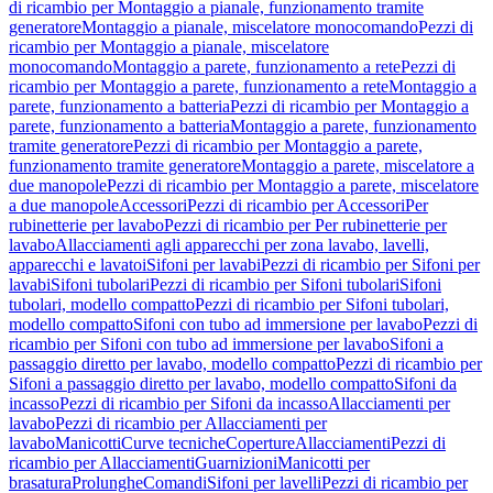
di ricambio per Montaggio a pianale, funzionamento tramite
generatore
Montaggio a pianale, miscelatore monocomando
Pezzi di
ricambio per Montaggio a pianale, miscelatore
monocomando
Montaggio a parete, funzionamento a rete
Pezzi di
ricambio per Montaggio a parete, funzionamento a rete
Montaggio a
parete, funzionamento a batteria
Pezzi di ricambio per Montaggio a
parete, funzionamento a batteria
Montaggio a parete, funzionamento
tramite generatore
Pezzi di ricambio per Montaggio a parete,
funzionamento tramite generatore
Montaggio a parete, miscelatore a
due manopole
Pezzi di ricambio per Montaggio a parete, miscelatore
a due manopole
Accessori
Pezzi di ricambio per Accessori
Per
rubinetterie per lavabo
Pezzi di ricambio per Per rubinetterie per
lavabo
Allacciamenti agli apparecchi per zona lavabo, lavelli,
apparecchi e lavatoi
Sifoni per lavabi
Pezzi di ricambio per Sifoni per
lavabi
Sifoni tubolari
Pezzi di ricambio per Sifoni tubolari
Sifoni
tubolari, modello compatto
Pezzi di ricambio per Sifoni tubolari,
modello compatto
Sifoni con tubo ad immersione per lavabo
Pezzi di
ricambio per Sifoni con tubo ad immersione per lavabo
Sifoni a
passaggio diretto per lavabo, modello compatto
Pezzi di ricambio per
Sifoni a passaggio diretto per lavabo, modello compatto
Sifoni da
incasso
Pezzi di ricambio per Sifoni da incasso
Allacciamenti per
lavabo
Pezzi di ricambio per Allacciamenti per
lavabo
Manicotti
Curve tecniche
Coperture
Allacciamenti
Pezzi di
ricambio per Allacciamenti
Guarnizioni
Manicotti per
brasatura
Prolunghe
Comandi
Sifoni per lavelli
Pezzi di ricambio per