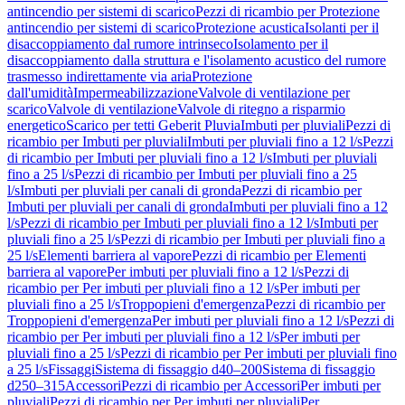
antincendio per sistemi di scarico
Pezzi di ricambio per Protezione
antincendio per sistemi di scarico
Protezione acustica
Isolanti per il
disaccoppiamento dal rumore intrinseco
Isolamento per il
disaccoppiamento dalla struttura e l'isolamento acustico del rumore
trasmesso indirettamente via aria
Protezione
dall'umidità
Impermeabilizzazione
Valvole di ventilazione per
scarico
Valvole di ventilazione
Valvole di ritegno a risparmio
energetico
Scarico per tetti Geberit Pluvia
Imbuti per pluviali
Pezzi di
ricambio per Imbuti per pluviali
Imbuti per pluviali fino a 12 l/s
Pezzi
di ricambio per Imbuti per pluviali fino a 12 l/s
Imbuti per pluviali
fino a 25 l/s
Pezzi di ricambio per Imbuti per pluviali fino a 25
l/s
Imbuti per pluviali per canali di gronda
Pezzi di ricambio per
Imbuti per pluviali per canali di gronda
Imbuti per pluviali fino a 12
l/s
Pezzi di ricambio per Imbuti per pluviali fino a 12 l/s
Imbuti per
pluviali fino a 25 l/s
Pezzi di ricambio per Imbuti per pluviali fino a
25 l/s
Elementi barriera al vapore
Pezzi di ricambio per Elementi
barriera al vapore
Per imbuti per pluviali fino a 12 l/s
Pezzi di
ricambio per Per imbuti per pluviali fino a 12 l/s
Per imbuti per
pluviali fino a 25 l/s
Troppopieni d'emergenza
Pezzi di ricambio per
Troppopieni d'emergenza
Per imbuti per pluviali fino a 12 l/s
Pezzi di
ricambio per Per imbuti per pluviali fino a 12 l/s
Per imbuti per
pluviali fino a 25 l/s
Pezzi di ricambio per Per imbuti per pluviali fino
a 25 l/s
Fissaggi
Sistema di fissaggio d40–200
Sistema di fissaggio
d250–315
Accessori
Pezzi di ricambio per Accessori
Per imbuti per
pluviali
Pezzi di ricambio per Per imbuti per pluviali
Per