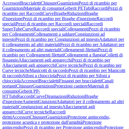
Accessori
Braccialetti
Chiusure
Guarnizioni
Pezzi di ricambio per
Guarnizioni
Materiale di consumo
Geberit PE
Tubi
Raccordi
Pezzi di
ricambio per Raccordi
Curve
Braghe
Riduzioni
Braghe
d'ispezione
Pezzi di ricambio per Braghe d'ispezione
Raccordi
speciali
Pezzi di ricambio per Raccordi speciali
Raccordi
SuperTube
Curve
Raccordi speciali
Collegamenti
Pezzi di ricambio
per Collegamenti
Collegamenti a saldare
Congiunzioni ad
innesto
Pezzi di ricambio per Congiunzioni ad innesto
Adattatori per
il collegamento ad altri materiali
Pezzi di ricambio per Adattatori per
il collegamento ad altri materiali
Collegamenti filettati
Pezzi di
ricambio per Collegamenti filettati
Collegamenti a flangia
Colletti di
fissaggio
Allacciamenti agli apparecchi
Pezzi di ricambio per
Allacciamenti agli apparecchi
Curve tecniche
Pezzi di ricambio per
Curve tecniche
Manicotti di raccordo
Pezzi di ricambio per Manicotti
di raccordo
Sifoni a chiocciola
Pezzi di ricambio per Sifoni a
chiocciola
Accessori
Braccialetti
Fissaggi per braccialetti
Canali
portanti
Chiusure
Guarnizioni
Protezioni cantiere
Materiali di
consumo
Geberit PP-
HT
Tubi
Raccordi
Curve
Diramazioni
Riduzioni
Braghe
d'ispezione
Aumenti
Giunzioni
Adattatori per il collegamento ad altri
materiali
Congiunzioni ad innesto
Allacciamenti agli
apparecchi
Curve tecniche
Raccordi
diritti
Accessori
Chiusure
Guarnizioni
Protezione antincendio,
protezione acustica e protezione dall'umidità
Protezione
antincendio
Pezzi di ricambio per Protezione antincendio
Protezione