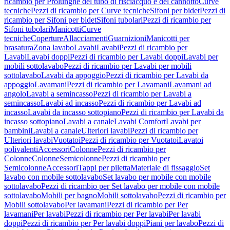
ricambio per Prolunghe del tubo di risciacquo e del cannotto
Curve
tecniche
Pezzi di ricambio per Curve tecniche
Sifoni per bidet
Pezzi di
ricambio per Sifoni per bidet
Sifoni tubolari
Pezzi di ricambio per
Sifoni tubolari
Manicotti
Curve
tecniche
Coperture
Allacciamenti
Guarnizioni
Manicotti per
brasatura
Zona lavabo
Lavabi
Lavabi
Pezzi di ricambio per
Lavabi
Lavabi doppi
Pezzi di ricambio per Lavabi doppi
Lavabi per
mobili sottolavabo
Pezzi di ricambio per Lavabi per mobili
sottolavabo
Lavabi da appoggio
Pezzi di ricambio per Lavabi da
appoggio
Lavamani
Pezzi di ricambio per Lavamani
Lavamani ad
angolo
Lavabi a semincasso
Pezzi di ricambio per Lavabi a
semincasso
Lavabi ad incasso
Pezzi di ricambio per Lavabi ad
incasso
Lavabi da incasso sottopiano
Pezzi di ricambio per Lavabi da
incasso sottopiano
Lavabi a canale
Lavabi Comfort
Lavabi per
bambini
Lavabi a canale
Ulteriori lavabi
Pezzi di ricambio per
Ulteriori lavabi
Vuotatoi
Pezzi di ricambio per Vuotatoi
Lavatoi
polivalenti
Accessori
Colonne
Pezzi di ricambio per
Colonne
Colonne
Semicolonne
Pezzi di ricambio per
Semicolonne
Accessori
Tappi per piletta
Materiale di fissaggio
Set
lavabo con mobile sottolavabo
Set lavabo per mobile con mobile
sottolavabo
Pezzi di ricambio per Set lavabo per mobile con mobile
sottolavabo
Mobili per bagno
Mobili sottolavabo
Pezzi di ricambio per
Mobili sottolavabo
Per lavamani
Pezzi di ricambio per Per
lavamani
Per lavabi
Pezzi di ricambio per Per lavabi
Per lavabi
doppi
Pezzi di ricambio per Per lavabi doppi
Piani per lavabo
Pezzi di