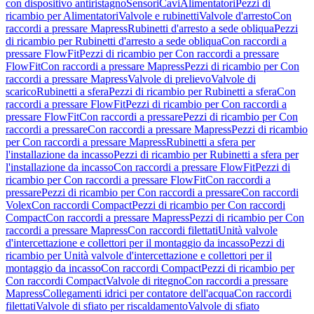
con dispositivo antiristagno
Sensori
Cavi
Alimentatori
Pezzi di
ricambio per Alimentatori
Valvole e rubinetti
Valvole d'arresto
Con
raccordi a pressare Mapress
Rubinetti d'arresto a sede obliqua
Pezzi
di ricambio per Rubinetti d'arresto a sede obliqua
Con raccordi a
pressare FlowFit
Pezzi di ricambio per Con raccordi a pressare
FlowFit
Con raccordi a pressare Mapress
Pezzi di ricambio per Con
raccordi a pressare Mapress
Valvole di prelievo
Valvole di
scarico
Rubinetti a sfera
Pezzi di ricambio per Rubinetti a sfera
Con
raccordi a pressare FlowFit
Pezzi di ricambio per Con raccordi a
pressare FlowFit
Con raccordi a pressare
Pezzi di ricambio per Con
raccordi a pressare
Con raccordi a pressare Mapress
Pezzi di ricambio
per Con raccordi a pressare Mapress
Rubinetti a sfera per
l'installazione da incasso
Pezzi di ricambio per Rubinetti a sfera per
l'installazione da incasso
Con raccordi a pressare FlowFit
Pezzi di
ricambio per Con raccordi a pressare FlowFit
Con raccordi a
pressare
Pezzi di ricambio per Con raccordi a pressare
Con raccordi
Volex
Con raccordi Compact
Pezzi di ricambio per Con raccordi
Compact
Con raccordi a pressare Mapress
Pezzi di ricambio per Con
raccordi a pressare Mapress
Con raccordi filettati
Unità valvole
d'intercettazione e collettori per il montaggio da incasso
Pezzi di
ricambio per Unità valvole d'intercettazione e collettori per il
montaggio da incasso
Con raccordi Compact
Pezzi di ricambio per
Con raccordi Compact
Valvole di ritegno
Con raccordi a pressare
Mapress
Collegamenti idrici per contatore dell'acqua
Con raccordi
filettati
Valvole di sfiato per riscaldamento
Valvole di sfiato