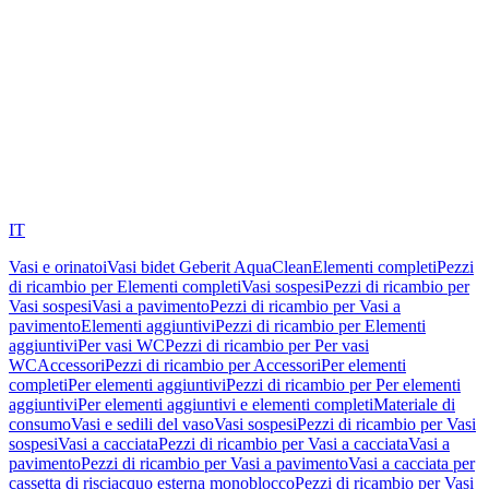
IT
Vasi e orinatoi
Vasi bidet Geberit AquaClean
Elementi completi
Pezzi
di ricambio per Elementi completi
Vasi sospesi
Pezzi di ricambio per
Vasi sospesi
Vasi a pavimento
Pezzi di ricambio per Vasi a
pavimento
Elementi aggiuntivi
Pezzi di ricambio per Elementi
aggiuntivi
Per vasi WC
Pezzi di ricambio per Per vasi
WC
Accessori
Pezzi di ricambio per Accessori
Per elementi
completi
Per elementi aggiuntivi
Pezzi di ricambio per Per elementi
aggiuntivi
Per elementi aggiuntivi e elementi completi
Materiale di
consumo
Vasi e sedili del vaso
Vasi sospesi
Pezzi di ricambio per Vasi
sospesi
Vasi a cacciata
Pezzi di ricambio per Vasi a cacciata
Vasi a
pavimento
Pezzi di ricambio per Vasi a pavimento
Vasi a cacciata per
cassetta di risciacquo esterna monoblocco
Pezzi di ricambio per Vasi