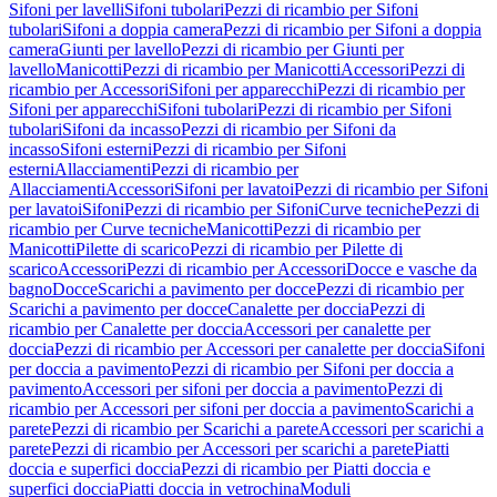
Sifoni per lavelli
Sifoni tubolari
Pezzi di ricambio per Sifoni
tubolari
Sifoni a doppia camera
Pezzi di ricambio per Sifoni a doppia
camera
Giunti per lavello
Pezzi di ricambio per Giunti per
lavello
Manicotti
Pezzi di ricambio per Manicotti
Accessori
Pezzi di
ricambio per Accessori
Sifoni per apparecchi
Pezzi di ricambio per
Sifoni per apparecchi
Sifoni tubolari
Pezzi di ricambio per Sifoni
tubolari
Sifoni da incasso
Pezzi di ricambio per Sifoni da
incasso
Sifoni esterni
Pezzi di ricambio per Sifoni
esterni
Allacciamenti
Pezzi di ricambio per
Allacciamenti
Accessori
Sifoni per lavatoi
Pezzi di ricambio per Sifoni
per lavatoi
Sifoni
Pezzi di ricambio per Sifoni
Curve tecniche
Pezzi di
ricambio per Curve tecniche
Manicotti
Pezzi di ricambio per
Manicotti
Pilette di scarico
Pezzi di ricambio per Pilette di
scarico
Accessori
Pezzi di ricambio per Accessori
Docce e vasche da
bagno
Docce
Scarichi a pavimento per docce
Pezzi di ricambio per
Scarichi a pavimento per docce
Canalette per doccia
Pezzi di
ricambio per Canalette per doccia
Accessori per canalette per
doccia
Pezzi di ricambio per Accessori per canalette per doccia
Sifoni
per doccia a pavimento
Pezzi di ricambio per Sifoni per doccia a
pavimento
Accessori per sifoni per doccia a pavimento
Pezzi di
ricambio per Accessori per sifoni per doccia a pavimento
Scarichi a
parete
Pezzi di ricambio per Scarichi a parete
Accessori per scarichi a
parete
Pezzi di ricambio per Accessori per scarichi a parete
Piatti
doccia e superfici doccia
Pezzi di ricambio per Piatti doccia e
superfici doccia
Piatti doccia in vetrochina
Moduli