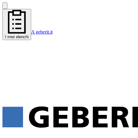
A geberit.it
I miei elenchi