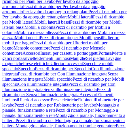
ricambio per Piani per lavabo
Per lavabo da appoggio
arrotondato
Pezzi di ricambio per Per lavabo da appoggio
arrotondato
Per lavabo da appoggio rettangolare
Pezzi di ricambio per
Per lavabo da appoggio rettangolare
Mobili laterali
Pezzi di ricambio
per Mobili laterali
Mobili laterali bassi
Pezzi di ricambio per Mobili
laterali bassi
Mobili a colonna
Pezzi di ricambio per Mobili a
colonna
Mobili a mezza altezza
Pezzi di ricambio per Mobili a mezza
altezza
Mobili pensili
Pezzi di ricambio per Mobili pensili
Ulteriori
mobili per bagno
Pezzi di ricambio per Ulteriori mobili per
bagno
Mensole contenitore
Pezzi di ricambio per Mensole
contenitore
Accessori
Inserti per cassetti e portaoggetti
Portasalviette e
ganci portasalviette
Elementi luminosi
Maniglie
Set piedini
Lavagne
magnetiche
Prese elettriche
Ulteriori accessori
Specchi e mobili
specchio
Specchio
Pezzi di ricambio per Specchio
Con illuminazione
integrata
Pezzi di ricambio per Con illuminazione integrata
Senza
illuminazione integrata
Mobili specchio
Pezzi di ricambio per Mobili
specchio
Con illuminazione integrata
Pezzi di ricambio per Con
illuminazione integrata
Senza illuminazione integrata
Pezzi di
ricambio per Senza illuminazione integrata
Accessori
Elementi
luminosi
Ulteriori accessori
Prese elettriche
Rubinetti
Rubinetterie per
lavabo
Pezzi di ricambio per Rubinetterie per lavabo
Montaggio a
pianale, funzionamento a rete
Pezzi di ricambio per Montaggio a
pianale, funzionamento a rete
Montaggio a pianale, funzionamento a
batteria
Pezzi di ricambio per Montaggio a pianale, funzionamento a
batteria
Montaggio a pianale, funzionamento tramite generatore
Pezzi