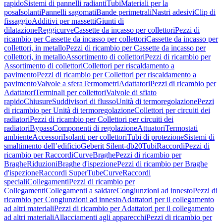
rapido
Sistemi di pannelli radianti
Tubi
Materiali per la
posa
Isolanti
Pannelli sagomati
Bande perimetrali
Nastri adesivi
Clip di
fissaggio
Additivi per massetti
Giunti di
dilatazione
Reggicurve
Cassette da incasso per collettori
Pezzi di
ricambio per Cassette da incasso per collettori
Cassette da incasso per
collettori, in metallo
Pezzi di ricambio per Cassette da incasso per
collettori, in metallo
Assortimento di collettori
Pezzi di ricambio per
Assortimento di collettori
Collettori per riscaldamento a
pavimento
Pezzi di ricambio per Collettori per riscaldamento a
pavimento
Valvole a sfera
Termometri
Adattatori
Pezzi di ricambio per
Adattatori
Terminali per collettori
Valvole di sfiato
rapido
Chiusure
Suddivisori di flusso
Unità di termoregolazione
Pezzi
di ricambio per Unità di termoregolazione
Collettori per circuiti dei
radiatori
Pezzi di ricambio per Collettori per circuiti dei
radiatori
Bypass
Componenti di regolazione
Attuatori
Termostati
ambiente
Accessori
Isolanti per collettori
Tubi di protezione
Sistemi di
smaltimento dell’edificio
Geberit Silent-db20
Tubi
Raccordi
Pezzi di
ricambio per Raccordi
Curve
Braghe
Pezzi di ricambio per
Braghe
Riduzioni
Braghe d'ispezione
Pezzi di ricambio per Braghe
d'ispezione
Raccordi SuperTube
Curve
Raccordi
speciali
Collegamenti
Pezzi di ricambio per
Collegamenti
Collegamenti a saldare
Congiunzioni ad innesto
Pezzi di
ricambio per Congiunzioni ad innesto
Adattatori per il collegamento
ad altri materiali
Pezzi di ricambio per Adattatori per il collegamento
ad altri materiali
Allacciamenti agli apparecchi
Pezzi di ricambio per