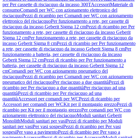
per Per cassette di risciacquo da incasso 300T
Accessori
Materiale di
consumo
Comandi per WC con azionamento elettronico del
risciacquo
Pezzi di ricambio per Comandi per WC con azionamento
elettronico del risciacquo
Per funzionamento a rete, per cassette di
risciacquo da incasso Geberit Sigma 12 cm
Pezzi di ricambio per Per
funzionamento a rete, per cassette di risciacquo da incasso Geberit
Sigma 12 cm
Per funzionamento a rete, per cassette di risciacquo da
incasso Geberit Sigma 8 cm
Pezzi di ricambio per Per funzionamento
a rete, per cassette di risciacquo da incasso Geberit Sigma 8 cm
Per
funzionamento a batteria, per cassette di risciacquo da incasso
Geberit Sigma 12 cm
Pezzi di ricambio per Per funzionamento a
batteria, per cassette di risciacquo da incasso Geberit Sigma 12
cm
Comandi per WC con azionamento pneumatico del
risciacquo
Pezzi di ricambio per Comandi per WC con azionamento
pneumatico del risciacquo
Per risciacquo a due quantità
Pezzi di
ricambio per Per risciacquo a due quantità
Per risciacquo ad una
quantità
Pezzi di ricambio per Per risciacquo ad una
quantità
Accessori per comandi per WC
Pezzi di ricambio per
Accessori per comandi per WC
Kit per il montaggio grezzo
Pezzi di
ricambio per Kit per il montaggio grezzo
Per comandi per WC con
azionamento elettronico del risciacquo
Moduli sanitari Geberit
Monolith
Moduli sanitari per vasi
Pezzi di ricambio per Moduli
sanitari per vasi
Per vasi sospesi
Pezzi di ricambio per Per vasi
sospesi
Per vaso a pavimento
Pezzi di ricambio per Per vaso a
pavimento
Accessori
Pezzi di ricambio per Accessori
Moduli sanitari