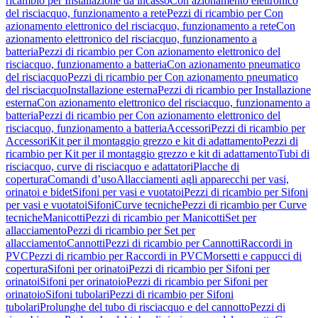
ricambio per Installazione da incasso
Con azionamento elettronico
del risciacquo, funzionamento a rete
Pezzi di ricambio per Con
azionamento elettronico del risciacquo, funzionamento a rete
Con
azionamento elettronico del risciacquo, funzionamento a
batteria
Pezzi di ricambio per Con azionamento elettronico del
risciacquo, funzionamento a batteria
Con azionamento pneumatico
del risciacquo
Pezzi di ricambio per Con azionamento pneumatico
del risciacquo
Installazione esterna
Pezzi di ricambio per Installazione
esterna
Con azionamento elettronico del risciacquo, funzionamento a
batteria
Pezzi di ricambio per Con azionamento elettronico del
risciacquo, funzionamento a batteria
Accessori
Pezzi di ricambio per
Accessori
Kit per il montaggio grezzo e kit di adattamento
Pezzi di
ricambio per Kit per il montaggio grezzo e kit di adattamento
Tubi di
risciacquo, curve di risciacquo e adattatori
Placche di
copertura
Comandi d’uso
Allacciamenti agli apparecchi per vasi,
orinatoi e bidet
Sifoni per vasi e vuotatoi
Pezzi di ricambio per Sifoni
per vasi e vuotatoi
Sifoni
Curve tecniche
Pezzi di ricambio per Curve
tecniche
Manicotti
Pezzi di ricambio per Manicotti
Set per
allacciamento
Pezzi di ricambio per Set per
allacciamento
Cannotti
Pezzi di ricambio per Cannotti
Raccordi in
PVC
Pezzi di ricambio per Raccordi in PVC
Morsetti e cappucci di
copertura
Sifoni per orinatoi
Pezzi di ricambio per Sifoni per
orinatoi
Sifoni per orinatoio
Pezzi di ricambio per Sifoni per
orinatoio
Sifoni tubolari
Pezzi di ricambio per Sifoni
tubolari
Prolunghe del tubo di risciacquo e del cannotto
Pezzi di