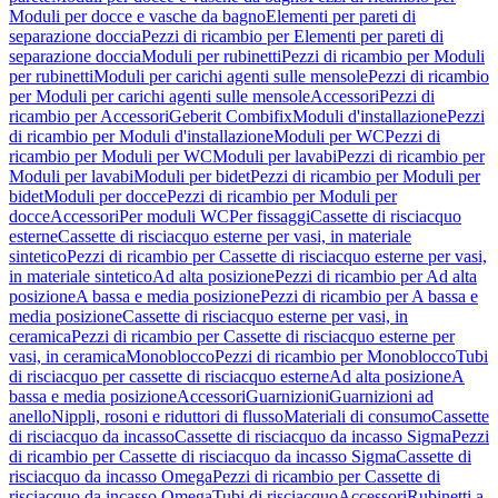
Moduli per docce e vasche da bagno
Elementi per pareti di
separazione doccia
Pezzi di ricambio per Elementi per pareti di
separazione doccia
Moduli per rubinetti
Pezzi di ricambio per Moduli
per rubinetti
Moduli per carichi agenti sulle mensole
Pezzi di ricambio
per Moduli per carichi agenti sulle mensole
Accessori
Pezzi di
ricambio per Accessori
Geberit Combifix
Moduli d'installazione
Pezzi
di ricambio per Moduli d'installazione
Moduli per WC
Pezzi di
ricambio per Moduli per WC
Moduli per lavabi
Pezzi di ricambio per
Moduli per lavabi
Moduli per bidet
Pezzi di ricambio per Moduli per
bidet
Moduli per docce
Pezzi di ricambio per Moduli per
docce
Accessori
Per moduli WC
Per fissaggi
Cassette di risciacquo
esterne
Cassette di risciacquo esterne per vasi, in materiale
sintetico
Pezzi di ricambio per Cassette di risciacquo esterne per vasi,
in materiale sintetico
Ad alta posizione
Pezzi di ricambio per Ad alta
posizione
A bassa e media posizione
Pezzi di ricambio per A bassa e
media posizione
Cassette di risciacquo esterne per vasi, in
ceramica
Pezzi di ricambio per Cassette di risciacquo esterne per
vasi, in ceramica
Monoblocco
Pezzi di ricambio per Monoblocco
Tubi
di risciacquo per cassette di risciacquo esterne
Ad alta posizione
A
bassa e media posizione
Accessori
Guarnizioni
Guarnizioni ad
anello
Nippli, rosoni e riduttori di flusso
Materiali di consumo
Cassette
di risciacquo da incasso
Cassette di risciacquo da incasso Sigma
Pezzi
di ricambio per Cassette di risciacquo da incasso Sigma
Cassette di
risciacquo da incasso Omega
Pezzi di ricambio per Cassette di
risciacquo da incasso Omega
Tubi di risciacquo
Accessori
Rubinetti a