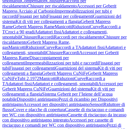
smontabili
Compensatori
Chiusure
Raccordi per
riscaldamento
Chiusure per riscaldamento
Accessori per Geberit
Mapress Acciaio al Carbonio
Impermeabilizzazioni per tubi e
raccordi
Fissaggi per tubi
Fissaggi per collegamenti
Guarnizioni del
sistema
Kit di viti per collegamenti a flangia
Geberit Mapress
Rame
Geberit Mapress Rame
Manicotti
Riduzioni
Curve
Raccordi a
T
Croci a 90 gradi
Adattatori fissi
Adattatori e collegamenti,
smontabili
Chiusure
Raccordi
Raccordi per riscaldamento
Chiusure per
riscaldamento
Geberit Mapress Rame,
gas
Manicotti
Riduzioni
Curve
Raccordi a T
Adattatori fissi
Adattatori e
collegamenti, smontabili
Chiusure
Raccordi
Accessori per Geberit
Mapress Rame
Disaccoppiamenti per
collegamenti
Impermeabilizzazioni per tubi e raccordi
Fissaggi per
tubi
Fissaggi per collegamenti
Guarnizioni del sistema
Kit di viti per
collegamenti a flangia
Geberit Mapress CuNiFe
Geberit Mapress
CuNiFe
Tubi 2.1972
Manicotti
Riduzioni
Curve
Raccordi a
T
Adattatori fissi
Adattatori e collegamenti, smontabili
Accessori per
Geberit Mapress CuNiFe
Guarnizioni del sistema
Kit di viti per
collegamenti a flangia
Sistema Geberit per l’Igiene dell’acqua
potabile
Dispositivi antiristagno
Pezzi di ricambio per Dispositivi
antiristagno
Accessori per dispositivi antiristagno
Sensori
Riduttore di
flusso
Cover e placche di copertura
Cassette di risciacquo e comandi
per WC con dispositivo antiristagno
Cassette di risciacquo da incasso
con dispositivo antiristagno integrato
Accessori per cassette di
risciacquo e comandi per WC con dispositivo antiristagno
Pezzi di