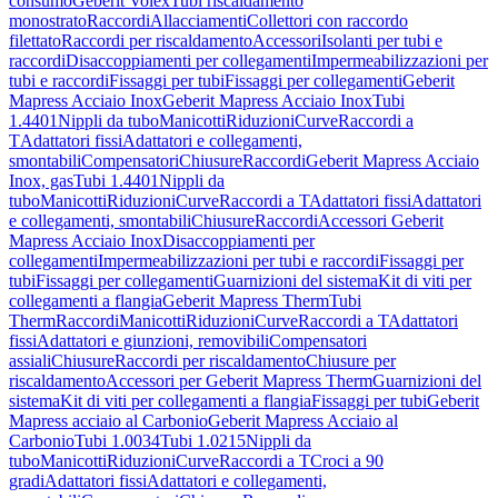
consumo
Geberit Volex
Tubi riscaldamento
monostrato
Raccordi
Allacciamenti
Collettori con raccordo
filettato
Raccordi per riscaldamento
Accessori
Isolanti per tubi e
raccordi
Disaccoppiamenti per collegamenti
Impermeabilizzazioni per
tubi e raccordi
Fissaggi per tubi
Fissaggi per collegamenti
Geberit
Mapress Acciaio Inox
Geberit Mapress Acciaio Inox
Tubi
1.4401
Nippli da tubo
Manicotti
Riduzioni
Curve
Raccordi a
T
Adattatori fissi
Adattatori e collegamenti,
smontabili
Compensatori
Chiusure
Raccordi
Geberit Mapress Acciaio
Inox, gas
Tubi 1.4401
Nippli da
tubo
Manicotti
Riduzioni
Curve
Raccordi a T
Adattatori fissi
Adattatori
e collegamenti, smontabili
Chiusure
Raccordi
Accessori Geberit
Mapress Acciaio Inox
Disaccoppiamenti per
collegamenti
Impermeabilizzazioni per tubi e raccordi
Fissaggi per
tubi
Fissaggi per collegamenti
Guarnizioni del sistema
Kit di viti per
collegamenti a flangia
Geberit Mapress Therm
Tubi
Therm
Raccordi
Manicotti
Riduzioni
Curve
Raccordi a T
Adattatori
fissi
Adattatori e giunzioni, removibili
Compensatori
assiali
Chiusure
Raccordi per riscaldamento
Chiusure per
riscaldamento
Accessori per Geberit Mapress Therm
Guarnizioni del
sistema
Kit di viti per collegamenti a flangia
Fissaggi per tubi
Geberit
Mapress acciaio al Carbonio
Geberit Mapress Acciaio al
Carbonio
Tubi 1.0034
Tubi 1.0215
Nippli da
tubo
Manicotti
Riduzioni
Curve
Raccordi a T
Croci a 90
gradi
Adattatori fissi
Adattatori e collegamenti,