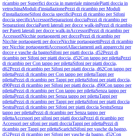
ricambio per Superfici doccia in materiale minerale
Piatti doccia in
vetrochina
Moduli d'installazione
Pezzi di ricambio per Moduli
d'installazione
Sifoni doccia specifici
Pezzi di ricambio per Sifoni
doccia specifici
Accessori
Separazioni doccia
Pezzi di ricambio per
Separazioni doccia
Pareti laterali per docce walk-in
Pezzi di ricambio
per Pareti laterali per docce walk-in
Accessori
Pezzi di ricambio per
Accessori
Nicchie portaoggetti per docce
Pezzi di ricambio per
Nicchie portaoggetti per docce
Nicchie portaoggetti
Pezzi di ricambio
per Nicchie portaoggetti
Accessori
Allacciamenti agli apparecchi per
docce e vasche da bagno
Sifoni per piatti doccia, d52
Pezzi di
ricambio per Sifoni per piatti doccia, d52
Con tappo per piletta
Pezzi
di ricambio per Con tappo per piletta
Sifoni per piatti doccia,
d62
Pezzi di ricambio per Sifoni per piatti doccia, d62
Con tappo per
piletta
Pezzi di ricambio per Con tappo per piletta
Tappi per
piletta
Pezzi di ricambio per Tappi per piletta
Sifoni per piatti doccia,
d90
Pezzi di ricambio per Sifoni per piatti doccia, d90
Con tappo per
piletta
Pezzi di ricambio per Con tappo per piletta
Senza tappo per
piletta
Pezzi di ricambio per Senza tappo per piletta
Tappi per
piletta
Pezzi di ricambio per Tappi per piletta
Sifoni per piatti doccia
Sestra
Pezzi di ricambio per Sifoni per piatti doccia Sestra
Senza
tappo per piletta
Pezzi di ricambio per Senza tappo per
piletta
Accessori per sifoni per piatti doccia
Pezzi di ricambio per
Accessori per sifoni per piatti doccia
Tappi per piletta
Pezzi di
ricambio per Tappi per piletta
Scarichi
Sifoni per vasche da bagno,
d52
Pezzi di ricambio per Sifoni per vasche da bagno, d52
Con