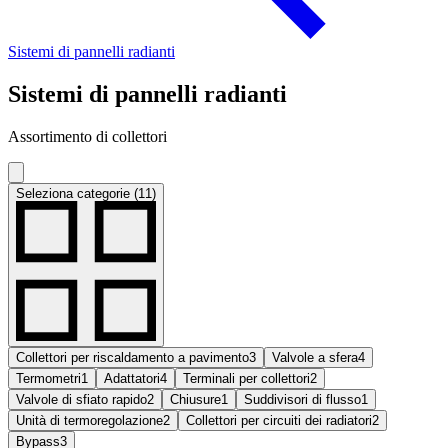
Sistemi di pannelli radianti
Sistemi di pannelli radianti
Assortimento di collettori
Seleziona categorie (11)
Collettori per riscaldamento a pavimento
3
Valvole a sfera
4
Termometri
1
Adattatori
4
Terminali per collettori
2
Valvole di sfiato rapido
2
Chiusure
1
Suddivisori di flusso
1
Unità di termoregolazione
2
Collettori per circuiti dei radiatori
2
Bypass
3