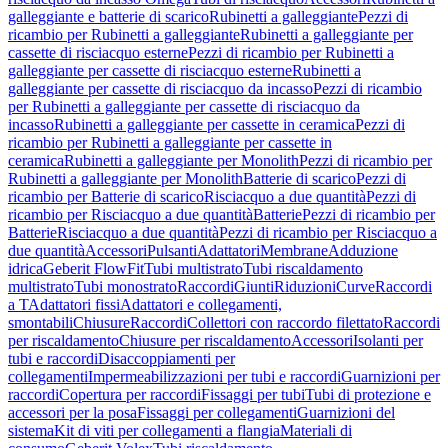
galleggiante e batterie di scarico
Rubinetti a galleggiante
Pezzi di
ricambio per Rubinetti a galleggiante
Rubinetti a galleggiante per
cassette di risciacquo esterne
Pezzi di ricambio per Rubinetti a
galleggiante per cassette di risciacquo esterne
Rubinetti a
galleggiante per cassette di risciacquo da incasso
Pezzi di ricambio
per Rubinetti a galleggiante per cassette di risciacquo da
incasso
Rubinetti a galleggiante per cassette in ceramica
Pezzi di
ricambio per Rubinetti a galleggiante per cassette in
ceramica
Rubinetti a galleggiante per Monolith
Pezzi di ricambio per
Rubinetti a galleggiante per Monolith
Batterie di scarico
Pezzi di
ricambio per Batterie di scarico
Risciacquo a due quantità
Pezzi di
ricambio per Risciacquo a due quantità
Batterie
Pezzi di ricambio per
Batterie
Risciacquo a due quantità
Pezzi di ricambio per Risciacquo a
due quantità
Accessori
Pulsanti
Adattatori
Membrane
Adduzione
idrica
Geberit FlowFit
Tubi multistrato
Tubi riscaldamento
multistrato
Tubi monostrato
Raccordi
Giunti
Riduzioni
Curve
Raccordi
a T
Adattatori fissi
Adattatori e collegamenti,
smontabili
Chiusure
Raccordi
Collettori con raccordo filettato
Raccordi
per riscaldamento
Chiusure per riscaldamento
Accessori
Isolanti per
tubi e raccordi
Disaccoppiamenti per
collegamenti
Impermeabilizzazioni per tubi e raccordi
Guarnizioni per
raccordi
Copertura per raccordi
Fissaggi per tubi
Tubi di protezione e
accessori per la posa
Fissaggi per collegamenti
Guarnizioni del
sistema
Kit di viti per collegamenti a flangia
Materiali di