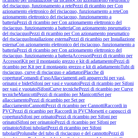
ricambio per Installazione da incasso
Con azionamento elettronico
del risciacquo, funzionamento a rete
Pezzi di ricambio per Con
azionamento elettronico del risciacquo, funzionamento a rete
Con
azionamento elettronico del risciacquo, funzionamento a
batteria
Pezzi di ricambio per Con azionamento elettronico del
risciacquo, funzionamento a batteria
Con azionamento pneumatico
del risciacquo
Pezzi di ricambio per Con azionamento pneumatico
del risciacquo
Installazione esterna
Pezzi di ricambio per Installazione
esterna
Con azionamento elettronico del risciacquo, funzionamento a
batteria
Pezzi di ricambio per Con azionamento elettronico del
risciacquo, funzionamento a batteria
Accessori
Pezzi di ricambio per
Accessori
Kit per il montaggio grezzo e kit di adattamento
Pezzi di
ricambio per Kit per il montaggio grezzo e kit di adattamento
Tubi di
risciacquo, curve di risciacquo e adattatori
Placche di
copertura
Comandi d’uso
Allacciamenti agli apparecchi per vasi,
orinatoi e bidet
Sifoni per vasi e vuotatoi
Pezzi di ricambio per Sifoni
per vasi e vuotatoi
Sifoni
Curve tecniche
Pezzi di ricambio per Curve
tecniche
Manicotti
Pezzi di ricambio per Manicotti
Set per
allacciamento
Pezzi di ricambio per Set per
allacciamento
Cannotti
Pezzi di ricambio per Cannotti
Raccordi in
PVC
Pezzi di ricambio per Raccordi in PVC
Morsetti e cappucci di
copertura
Sifoni per orinatoi
Pezzi di ricambio per Sifoni per
orinatoi
Sifoni per orinatoio
Pezzi di ricambio per Sifoni per
orinatoio
Sifoni tubolari
Pezzi di ricambio per Sifoni
tubolari
Prolunghe del tubo di risciacquo e del cannotto
Pezzi di