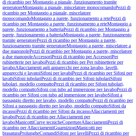
di ricambio per Montaggio a pianale, funzionamento tramite
generatore
Montaggio a pianale, miscelatore monocomando
Pezzi di
ricambio per Montaggio a pianale, miscelatore
monocomando
Montaggio a parete, funzionamento a rete
Pezzi di
ricambio per Montaggio a parete, funzionamento a rete
Montaggio a
parete, funzionamento a batteria
Pezzi di ricambio per Montaggio a
parete, funzionamento a batteria
Montaggio a parete, funzionamento
tramite generatore
Pezzi di ricambio per Montaggio a parete,
funzionamento tramite generatore
Montaggio a parete, miscelatore a
due manopole
Pezzi di ricambio per Montaggio a parete, miscelatore
a due manopole
Accessori
Pezzi di ricambio per Accessori
Per
rubinetterie per lavabo
Pezzi di ricambio per Per rubinetterie per
lavabo
Allacciamenti agli apparecchi per zona lavabo, lavelli,
apparecchi e lavatoi
Sifoni per lavabi
Pezzi di ricambio per Sifoni per
lavabi
Sifoni tubolari
Pezzi di ricambio per Sifoni tubolari
Sifoni
tubolari, modello compatto
Pezzi di ricambio per Sifoni tubolari,
modello compatto
Sifoni con tubo ad immersione per lavabo
Pezzi di
ricambio per Sifoni con tubo ad immersione per lavabo
Sifoni a
passaggio diretto per lavabo, modello compatto
Pezzi di ricambio per
Sifoni a passaggio diretto per lavabo, modello compatto
Sifoni da
incasso
Pezzi di ricambio per Sifoni da incasso
Allacciamenti per
lavabo
Pezzi di ricambio per Allacciamenti per
lavabo
Manicotti
Curve tecniche
Coperture
Allacciamenti
Pezzi di
ricambio per Allacciamenti
Guarnizioni
Manicotti per
brasatura
Prolunghe
Comandi
Sifoni per lavelli
Pezzi di ricambio per