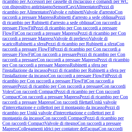
ricambio per Accessori per cassette di risciacquo e comandi per WC
con dispositivo antiristagno
Sensori
Cavi
Alimentatori
Pezzi di
ricambio per Alimentatori
Valvole e rubinetti
Valvole d'arresto
Con
raccordi a pressare Mapress
Rubinetti d'arresto a sede obliqua
Pezzi
di ricambio per Rubinetti d'arresto a sede obliqua
Con raccordi a
pressare FlowFit
Pezzi di ricambio per Con raccordi a pressare
FlowFit
Con raccordi a pressare Mapress
Pezzi di ricambio per Con
raccordi a pressare Mapress
Valvole di prelievo
Valvole di
scarico
Rubinetti a sfera
Pezzi di ricambio per Rubinetti a sfera
Con
raccordi a pressare FlowFit
Pezzi di ricambio per Con raccordi a
pressare FlowFit
Con raccordi a pressare
Pezzi di ricambio per Con
raccordi a pressare
Con raccordi a pressare Mapress
Pezzi di ricambio
per Con raccordi a pressare Mapress
Rubinetti a sfera per
l'installazione da incasso
Pezzi di ricambio per Rubinetti a sfera per
l'installazione da incasso
Con raccordi a pressare FlowFit
Pezzi di
ricambio per Con raccordi a pressare FlowFit
Con raccordi a
pressare
Pezzi di ricambio per Con raccordi a pressare
Con raccordi
Volex
Con raccordi Compact
Pezzi di ricambio per Con raccordi
Compact
Con raccordi a pressare Mapress
Pezzi di ricambio per Con
raccordi a pressare Mapress
Con raccordi filettati
Unità valvole
d'intercettazione e collettori per il montaggio da incasso
Pezzi di
ricambio per Unità valvole d'intercettazione e collettori per il
montaggio da incasso
Con raccordi Compact
Pezzi di ricambio per
Con raccordi Compact
Valvole di ritegno
Con raccordi a pressare
Mapress
Collegamenti idrici per contatore dell'acqua
Con raccordi