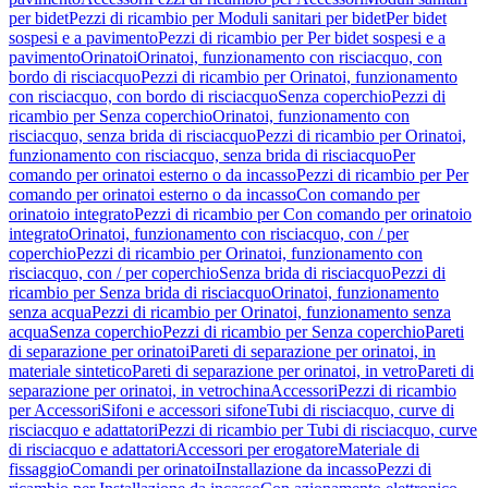
per bidet
Pezzi di ricambio per Moduli sanitari per bidet
Per bidet
sospesi e a pavimento
Pezzi di ricambio per Per bidet sospesi e a
pavimento
Orinatoi
Orinatoi, funzionamento con risciacquo, con
bordo di risciacquo
Pezzi di ricambio per Orinatoi, funzionamento
con risciacquo, con bordo di risciacquo
Senza coperchio
Pezzi di
ricambio per Senza coperchio
Orinatoi, funzionamento con
risciacquo, senza brida di risciacquo
Pezzi di ricambio per Orinatoi,
funzionamento con risciacquo, senza brida di risciacquo
Per
comando per orinatoi esterno o da incasso
Pezzi di ricambio per Per
comando per orinatoi esterno o da incasso
Con comando per
orinatoio integrato
Pezzi di ricambio per Con comando per orinatoio
integrato
Orinatoi, funzionamento con risciacquo, con / per
coperchio
Pezzi di ricambio per Orinatoi, funzionamento con
risciacquo, con / per coperchio
Senza brida di risciacquo
Pezzi di
ricambio per Senza brida di risciacquo
Orinatoi, funzionamento
senza acqua
Pezzi di ricambio per Orinatoi, funzionamento senza
acqua
Senza coperchio
Pezzi di ricambio per Senza coperchio
Pareti
di separazione per orinatoi
Pareti di separazione per orinatoi, in
materiale sintetico
Pareti di separazione per orinatoi, in vetro
Pareti di
separazione per orinatoi, in vetrochina
Accessori
Pezzi di ricambio
per Accessori
Sifoni e accessori sifone
Tubi di risciacquo, curve di
risciacquo e adattatori
Pezzi di ricambio per Tubi di risciacquo, curve
di risciacquo e adattatori
Accessori per erogatore
Materiale di
fissaggio
Comandi per orinatoi
Installazione da incasso
Pezzi di