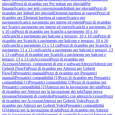
pluviali
Pezzi di ricambio per Per imbuti per pluviali
Per
fissaggi
Scarico per tetti convenzionale
Imbuti per pluviali
Pezzi di
ricambio per Imbuti per pluviali
Elementi barriera al vapore
Pezzi di
ricambio per Elementi barriera al vapore
Scarico per
pavimento
Scarico pavimento per interni ed esterni
Pezzi di ricambio
per Scarico pavimento per interni ed esterni
Scarichi a pavimento 10
x 10 cm
Pezzi di ricambio per Scarichi a pavimento 10 x 10
cm
Scarichi a pavimento per balcone e terrazzo, 10 x 10 cm
Pezzi di
ricambio per Scarichi a pavimento per balcone e terrazzo, 10 x 10
cm
Scarichi a pavimento 13 x 13 cm
Pezzi di ricambio per Scarichi a
pavimento 13 x 13 cm
Scarichi a pavimento per balconi e terrazzi, 13
x 13 cm
Pezzi di ricambio per Scarichi a pavimento per balconi e
terrazzi, 13 x 13 cm
Accessori
Pezzi di ricambio per
Accessori
Attrezzi, componenti di rete e software
Attrezzi
Attrezzi per
Geberit FlowFit
Pezzi di ricambio per Attrezzi per Geberit
FlowFit
Pressatrici manuali
Pezzi di ricambio per Pressatrici
manuali
Pressatrici compatibilità [1]
Pezzi di ricambio per Pressatrici
compatibilità [1]
Pressatrici compatibilità [2]
Pezzi di ricambio per
Pressatrici compatibilità [2]
Attrezzi per la lavorazione dei tubi
Pezzi
di ricambio per Attrezzi per la lavorazione dei tubi
Tappi prova
pressione
Strumenti di controllo
Pressatrici con attrezzi
Accessori
Pezzi
di ricambio per Accessori
Attrezzi per Geberit Volex
Pezzi di
ricambio per Attrezzi per Geberit Volex
Pressatrici compatibilità
[2]
Attrezzi per la lavorazione di tubi
Pezzi di ricambio per Attrezzi
per la lavorazione di tubi
Strumenti di controllo
Accessori
Attrezzi per