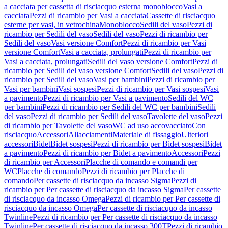
a cacciata per cassetta di risciacquo esterna monoblocco
Vasi a
cacciata
Pezzi di ricambio per Vasi a cacciata
Cassette di risciacquo
esterne per vasi, in vetrochina
Monoblocco
Sedili del vaso
Pezzi di
ricambio per Sedili del vaso
Sedili del vaso
Pezzi di ricambio per
Sedili del vaso
Vasi versione Comfort
Pezzi di ricambio per Vasi
versione Comfort
Vasi a cacciata, prolungati
Pezzi di ricambio per
Vasi a cacciata, prolungati
Sedili del vaso versione Comfort
Pezzi di
ricambio per Sedili del vaso versione Comfort
Sedili del vaso
Pezzi di
ricambio per Sedili del vaso
Vasi per bambini
Pezzi di ricambio per
Vasi per bambini
Vasi sospesi
Pezzi di ricambio per Vasi sospesi
Vasi
a pavimento
Pezzi di ricambio per Vasi a pavimento
Sedili del WC
per bambini
Pezzi di ricambio per Sedili del WC per bambini
Sedili
del vaso
Pezzi di ricambio per Sedili del vaso
Tavolette del vaso
Pezzi
di ricambio per Tavolette del vaso
WC ad uso accovacciato
Con
risciacquo
Accessori
Allacciamenti
Materiale di fissaggio
Ulteriori
accessori
Bidet
Bidet sospesi
Pezzi di ricambio per Bidet sospesi
Bidet
a pavimento
Pezzi di ricambio per Bidet a pavimento
Accessori
Pezzi
di ricambio per Accessori
Placche di comando e comandi per
WC
Placche di comando
Pezzi di ricambio per Placche di
comando
Per cassette di risciacquo da incasso Sigma
Pezzi di
ricambio per Per cassette di risciacquo da incasso Sigma
Per cassette
di risciacquo da incasso Omega
Pezzi di ricambio per Per cassette di
risciacquo da incasso Omega
Per cassette di risciacquo da incasso
Twinline
Pezzi di ricambio per Per cassette di risciacquo da incasso
Twinline
Per cassette di risciacquo da incasso 300T
Pezzi di ricambio