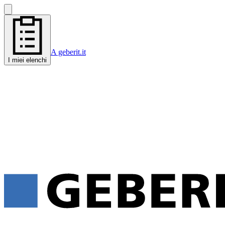
A geberit.it
I miei elenchi