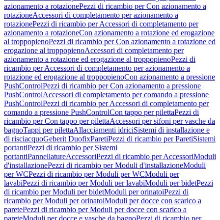
azionamento a rotazione
Pezzi di ricambio per Con azionamento a
rotazione
Accessori di completamento per azionamento a
rotazione
Pezzi di ricambio per Accessori di completamento per
azionamento a rotazione
Con azionamento a rotazione ed erogazione
al troppopieno
Pezzi di ricambio per Con azionamento a rotazione ed
erogazione al troppopieno
Accessori di completamento per
azionamento a rotazione ed erogazione al troppopieno
Pezzi di
ricambio per Accessori di completamento per azionamento a
rotazione ed erogazione al troppopieno
Con azionamento a pressione
PushControl
Pezzi di ricambio per Con azionamento a pressione
PushControl
Accessori di completamento per comando a pressione
PushControl
Pezzi di ricambio per Accessori di completamento per
comando a pressione PushControl
Con tappo per piletta
Pezzi di
ricambio per Con tappo per piletta
Accessori per sifoni per vasche da
bagno
Tappi per piletta
Allacciamenti idrici
Sistemi di installazione e
di risciacquo
Geberit Duofix
Pareti
Pezzi di ricambio per Pareti
Sistemi
portanti
Pezzi di ricambio per Sistemi
portanti
Pannellature
Accessori
Pezzi di ricambio per Accessori
Moduli
d'installazione
Pezzi di ricambio per Moduli d'installazione
Moduli
per WC
Pezzi di ricambio per Moduli per WC
Moduli per
lavabi
Pezzi di ricambio per Moduli per lavabi
Moduli per bidet
Pezzi
di ricambio per Moduli per bidet
Moduli per orinatoi
Pezzi di
ricambio per Moduli per orinatoi
Moduli per docce con scarico a
parete
Pezzi di ricambio per Moduli per docce con scarico a
parete
Moduli per docce e vasche da bagno
Pezzi di ricambio per