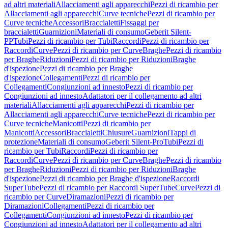
ad altri materiali
Allacciamenti agli apparecchi
Pezzi di ricambio per
Allacciamenti agli apparecchi
Curve tecniche
Pezzi di ricambio per
Curve tecniche
Accessori
Braccialetti
Fissaggi per
braccialetti
Guarnizioni
Materiali di consumo
Geberit Silent-
PP
Tubi
Pezzi di ricambio per Tubi
Raccordi
Pezzi di ricambio per
Raccordi
Curve
Pezzi di ricambio per Curve
Braghe
Pezzi di ricambio
per Braghe
Riduzioni
Pezzi di ricambio per Riduzioni
Braghe
d'ispezione
Pezzi di ricambio per Braghe
d'ispezione
Collegamenti
Pezzi di ricambio per
Collegamenti
Congiunzioni ad innesto
Pezzi di ricambio per
Congiunzioni ad innesto
Adattatori per il collegamento ad altri
materiali
Allacciamenti agli apparecchi
Pezzi di ricambio per
Allacciamenti agli apparecchi
Curve tecniche
Pezzi di ricambio per
Curve tecniche
Manicotti
Pezzi di ricambio per
Manicotti
Accessori
Braccialetti
Chiusure
Guarnizioni
Tappi di
protezione
Materiali di consumo
Geberit Silent-Pro
Tubi
Pezzi di
ricambio per Tubi
Raccordi
Pezzi di ricambio per
Raccordi
Curve
Pezzi di ricambio per Curve
Braghe
Pezzi di ricambio
per Braghe
Riduzioni
Pezzi di ricambio per Riduzioni
Braghe
d'ispezione
Pezzi di ricambio per Braghe d'ispezione
Raccordi
SuperTube
Pezzi di ricambio per Raccordi SuperTube
Curve
Pezzi di
ricambio per Curve
Diramazioni
Pezzi di ricambio per
Diramazioni
Collegamenti
Pezzi di ricambio per
Collegamenti
Congiunzioni ad innesto
Pezzi di ricambio per
Congiunzioni ad innesto
Adattatori per il collegamento ad altri