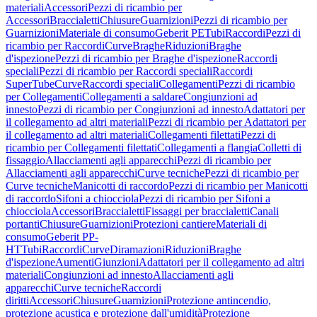
materiali
Accessori
Pezzi di ricambio per
Accessori
Braccialetti
Chiusure
Guarnizioni
Pezzi di ricambio per
Guarnizioni
Materiale di consumo
Geberit PE
Tubi
Raccordi
Pezzi di
ricambio per Raccordi
Curve
Braghe
Riduzioni
Braghe
d'ispezione
Pezzi di ricambio per Braghe d'ispezione
Raccordi
speciali
Pezzi di ricambio per Raccordi speciali
Raccordi
SuperTube
Curve
Raccordi speciali
Collegamenti
Pezzi di ricambio
per Collegamenti
Collegamenti a saldare
Congiunzioni ad
innesto
Pezzi di ricambio per Congiunzioni ad innesto
Adattatori per
il collegamento ad altri materiali
Pezzi di ricambio per Adattatori per
il collegamento ad altri materiali
Collegamenti filettati
Pezzi di
ricambio per Collegamenti filettati
Collegamenti a flangia
Colletti di
fissaggio
Allacciamenti agli apparecchi
Pezzi di ricambio per
Allacciamenti agli apparecchi
Curve tecniche
Pezzi di ricambio per
Curve tecniche
Manicotti di raccordo
Pezzi di ricambio per Manicotti
di raccordo
Sifoni a chiocciola
Pezzi di ricambio per Sifoni a
chiocciola
Accessori
Braccialetti
Fissaggi per braccialetti
Canali
portanti
Chiusure
Guarnizioni
Protezioni cantiere
Materiali di
consumo
Geberit PP-
HT
Tubi
Raccordi
Curve
Diramazioni
Riduzioni
Braghe
d'ispezione
Aumenti
Giunzioni
Adattatori per il collegamento ad altri
materiali
Congiunzioni ad innesto
Allacciamenti agli
apparecchi
Curve tecniche
Raccordi
diritti
Accessori
Chiusure
Guarnizioni
Protezione antincendio,
protezione acustica e protezione dall'umidità
Protezione