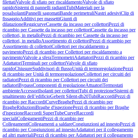
filettati
Valvole di sfiato per riscaldamento
Valvole di sfiato
rapido
Sistemi di pannelli radianti
Tubi
Materiali per la
posa
Isolanti
Pannelli sagomati
Bande perimetrali
Nastri adesivi
Clip di
fissaggio
Additivi per massetti
Giunti di
dilatazione
Reggicurve
Cassette da incasso per collettori
Pezzi di
ricambio per Cassette da incasso per collettori
Cassette da incasso per
collettori, in metallo
Pezzi di ricambio per Cassette da incasso per
collettori, in metallo
Assortimento di collettori
Pezzi di ricambio per
Assortimento di collettori
Collettori per riscaldamento a
pavimento
Pezzi di ricambio per Collettori per riscaldamento a
pavimento
Valvole a sfera
Termometri
Adattatori
Pezzi di ricambio per
Adattatori
Terminali per collettori
Valvole di sfiato
rapido
Chiusure
Suddivisori di flusso
Unità di termoregolazione
Pezzi
di ricambio per Unità di termoregolazione
Collettori per circuiti dei
radiatori
Pezzi di ricambio per Collettori per circuiti dei
radiatori
Bypass
Componenti di regolazione
Attuatori
Termostati
ambiente
Accessori
Isolanti per collettori
Tubi di protezione
Sistemi di
smaltimento dell’edificio
Geberit Silent-db20
Tubi
Raccordi
Pezzi di
ricambio per Raccordi
Curve
Braghe
Pezzi di ricambio per
Braghe
Riduzioni
Braghe d'ispezione
Pezzi di ricambio per Braghe
d'ispezione
Raccordi SuperTube
Curve
Raccordi
speciali
Collegamenti
Pezzi di ricambio per
Collegamenti
Collegamenti a saldare
Congiunzioni ad innesto
Pezzi di
ricambio per Congiunzioni ad innesto
Adattatori per il collegamento
ad altri materiali
Pezzi di ricambio per Adattatori per il collegamento