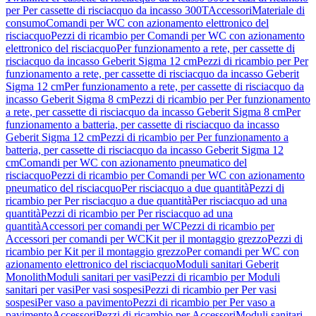
per Per cassette di risciacquo da incasso 300T
Accessori
Materiale di
consumo
Comandi per WC con azionamento elettronico del
risciacquo
Pezzi di ricambio per Comandi per WC con azionamento
elettronico del risciacquo
Per funzionamento a rete, per cassette di
risciacquo da incasso Geberit Sigma 12 cm
Pezzi di ricambio per Per
funzionamento a rete, per cassette di risciacquo da incasso Geberit
Sigma 12 cm
Per funzionamento a rete, per cassette di risciacquo da
incasso Geberit Sigma 8 cm
Pezzi di ricambio per Per funzionamento
a rete, per cassette di risciacquo da incasso Geberit Sigma 8 cm
Per
funzionamento a batteria, per cassette di risciacquo da incasso
Geberit Sigma 12 cm
Pezzi di ricambio per Per funzionamento a
batteria, per cassette di risciacquo da incasso Geberit Sigma 12
cm
Comandi per WC con azionamento pneumatico del
risciacquo
Pezzi di ricambio per Comandi per WC con azionamento
pneumatico del risciacquo
Per risciacquo a due quantità
Pezzi di
ricambio per Per risciacquo a due quantità
Per risciacquo ad una
quantità
Pezzi di ricambio per Per risciacquo ad una
quantità
Accessori per comandi per WC
Pezzi di ricambio per
Accessori per comandi per WC
Kit per il montaggio grezzo
Pezzi di
ricambio per Kit per il montaggio grezzo
Per comandi per WC con
azionamento elettronico del risciacquo
Moduli sanitari Geberit
Monolith
Moduli sanitari per vasi
Pezzi di ricambio per Moduli
sanitari per vasi
Per vasi sospesi
Pezzi di ricambio per Per vasi
sospesi
Per vaso a pavimento
Pezzi di ricambio per Per vaso a
pavimento
Accessori
Pezzi di ricambio per Accessori
Moduli sanitari