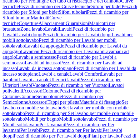
ricambio per Prolunghe del tubo di risciacquo e del cannotto
Curve
tecniche
Pezzi di ricambio per Curve tecniche
Sifoni per bidet
Pezzi di
ricambio per Sifoni per bidet
Sifoni tubolari
Pezzi di ricambio per
Sifoni tubolari
Manicotti
Curve
tecniche
Coperture
Allacciamenti
Guarnizioni
Manicotti per
brasatura
Zona lavabo
Lavabi
Lavabi
Pezzi di ricambio per
Lavabi
Lavabi doppi
Pezzi di ricambio per Lavabi doppi
Lavabi per
mobili sottolavabo
Pezzi di ricambio per Lavabi per mobili
sottolavabo
Lavabi da appoggio
Pezzi di ricambio per Lavabi da
appoggio
Lavamani
Pezzi di ricambio per Lavamani
Lavamani ad
angolo
Lavabi a semincasso
Pezzi di ricambio per Lavabi a
semincasso
Lavabi ad incasso
Pezzi di ricambio per Lavabi ad
incasso
Lavabi da incasso sottopiano
Pezzi di ricambio per Lavabi da
incasso sottopiano
Lavabi a canale
Lavabi Comfort
Lavabi per
bambini
Lavabi a canale
Ulteriori lavabi
Pezzi di ricambio per
Ulteriori lavabi
Vuotatoi
Pezzi di ricambio per Vuotatoi
Lavatoi
polivalenti
Accessori
Colonne
Pezzi di ricambio per
Colonne
Colonne
Semicolonne
Pezzi di ricambio per
Semicolonne
Accessori
Tappi per piletta
Materiale di fissaggio
Set
lavabo con mobile sottolavabo
Set lavabo per mobile con mobile
sottolavabo
Pezzi di ricambio per Set lavabo per mobile con mobile
sottolavabo
Mobili per bagno
Mobili sottolavabo
Pezzi di ricambio per
Mobili sottolavabo
Per lavamani
Pezzi di ricambio per Per
lavamani
Per lavabi
Pezzi di ricambio per Per lavabi
Per lavabi
doppi
Pezzi di ricambio per Per lavabi doppi
Piani per lavabo
Pezzi di