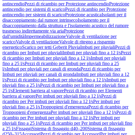
antincendio
Pezzi di ricambio per Protezione antincendio
Protezione
antincendio per sistemi di scarico
Pezzi di ricambio per Protezione
antincendio per sistemi di scarico
Protezione acustica
Isolanti per il
disaccoppiamento dal rumore intrinseco
Isolamento per il
disaccoppiamento dalla struttura e l'isolamento acustico del rumore
trasmesso indirettamente via aria
Protezione
dall'umidità
Impermeabilizzazione
Valvole di ventilazione per
scarico
Valvole di ventilazione
Valvole di ritegno a risparmio
energetico
Scarico per tetti Geberit Pluvia
Imbuti per pluviali
Pezzi di
ricambio per Imbuti per pluviali
Imbuti per pluviali fino a 12 l/s
Pezzi
di ricambio per Imbuti per pluviali fino a 12 l/s
Imbuti per pluviali
fino a 25 l/s
Pezzi di ricambio per Imbuti per pluviali fino a 25
l/s
Imbuti per pluviali per canali di gronda
Pezzi di ricambio per
Imbuti per pluviali per canali di gronda
Imbuti per pluviali fino a 12
l/s
Pezzi di ricambio per Imbuti per pluviali fino a 12 l/s
Imbuti per
pluviali fino a 25 l/s
Pezzi di ricambio per Imbuti per pluviali fino a
25 l/s
Elementi barriera al vapore
Pezzi di ricambio per Elementi
barriera al vapore
Per imbuti per pluviali fino a 12 l/s
Pezzi di
ricambio per Per imbuti per pluviali fino a 12 l/s
Per imbuti per
pluviali fino a 25 l/s
Troppopieni d'emergenza
Pezzi di ricambio per
Troppopieni d'emergenza
Per imbuti per pluviali fino a 12 l/s
Pezzi di
ricambio per Per imbuti per pluviali fino a 12 l/s
Per imbuti per
pluviali fino a 25 l/s
Pezzi di ricambio per Per imbuti per pluviali fino
a 25 l/s
Fissaggi
Sistema di fissaggio d40–200
Sistema di fissaggio
d250–315
Accessori
Pezzi di ricambio per Accessori
Per imbuti per