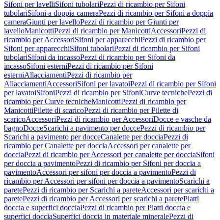
Sifoni per lavelli
Sifoni tubolari
Pezzi di ricambio per Sifoni
tubolari
Sifoni a doppia camera
Pezzi di ricambio per Sifoni a doppia
camera
Giunti per lavello
Pezzi di ricambio per Giunti per
lavello
Manicotti
Pezzi di ricambio per Manicotti
Accessori
Pezzi di
ricambio per Accessori
Sifoni per apparecchi
Pezzi di ricambio per
Sifoni per apparecchi
Sifoni tubolari
Pezzi di ricambio per Sifoni
tubolari
Sifoni da incasso
Pezzi di ricambio per Sifoni da
incasso
Sifoni esterni
Pezzi di ricambio per Sifoni
esterni
Allacciamenti
Pezzi di ricambio per
Allacciamenti
Accessori
Sifoni per lavatoi
Pezzi di ricambio per Sifoni
per lavatoi
Sifoni
Pezzi di ricambio per Sifoni
Curve tecniche
Pezzi di
ricambio per Curve tecniche
Manicotti
Pezzi di ricambio per
Manicotti
Pilette di scarico
Pezzi di ricambio per Pilette di
scarico
Accessori
Pezzi di ricambio per Accessori
Docce e vasche da
bagno
Docce
Scarichi a pavimento per docce
Pezzi di ricambio per
Scarichi a pavimento per docce
Canalette per doccia
Pezzi di
ricambio per Canalette per doccia
Accessori per canalette per
doccia
Pezzi di ricambio per Accessori per canalette per doccia
Sifoni
per doccia a pavimento
Pezzi di ricambio per Sifoni per doccia a
pavimento
Accessori per sifoni per doccia a pavimento
Pezzi di
ricambio per Accessori per sifoni per doccia a pavimento
Scarichi a
parete
Pezzi di ricambio per Scarichi a parete
Accessori per scarichi a
parete
Pezzi di ricambio per Accessori per scarichi a parete
Piatti
doccia e superfici doccia
Pezzi di ricambio per Piatti doccia e
superfici doccia
Superfici doccia in materiale minerale
Pezzi di