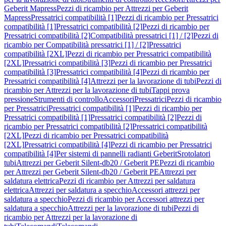
Geberit Mapress
Pezzi di ricambio per Attrezzi per Geberit
Mapress
Pressatrici compatibilità [1]
Pezzi di ricambio per Pressatrici
compatibilità [1]
Pressatrici compatibilità [2]
Pezzi di ricambio per
Pressatrici compatibilità [2]
Compatibilità pressatrici [1] / [2]
Pezzi di
ricambio per Compatibilità pressatrici [1] / [2]
Pressatrici
compatibilità [2XL]
Pezzi di ricambio per Pressatrici compatibilità
[2XL]
Pressatrici compatibilità [3]
Pezzi di ricambio per Pressatrici
compatibilità [3]
Pressatrici compatibilità [4]
Pezzi di ricambio per
Pressatrici compatibilità [4]
Attrezzi per la lavorazione di tubi
Pezzi di
ricambio per Attrezzi per la lavorazione di tubi
Tappi prova
pressione
Strumenti di controllo
Accessori
Pressatrici
Pezzi di ricambio
per Pressatrici
Pressatrici compatibilità [1]
Pezzi di ricambio per
Pressatrici compatibilità [1]
Pressatrici compatibilità [2]
Pezzi di
ricambio per Pressatrici compatibilità [2]
Pressatrici compatibilità
[2XL]
Pezzi di ricambio per Pressatrici compatibilità
[2XL]
Pressatrici compatibilità [4]
Pezzi di ricambio per Pressatrici
compatibilità [4]
Per sistemi di pannelli radianti Geberit
Srotolatori
tubi
Attrezzi per Geberit Silent-db20 / Geberit PE
Pezzi di ricambio
per Attrezzi per Geberit Silent-db20 / Geberit PE
Attrezzi per
saldatura elettrica
Pezzi di ricambio per Attrezzi per saldatura
elettrica
Attrezzi per saldatura a specchio
Accessori attrezzi per
saldatura a specchio
Pezzi di ricambio per Accessori attrezzi per
saldatura a specchio
Attrezzi per la lavorazione di tubi
Pezzi di
ricambio per Attrezzi per la lavorazione di