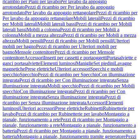
ricambio per Piani per lavabo
Per lavabo da appoggio
arrotondato
Pezzi di ricambio per Per lavabo da appoggio
arrotondato
Per lavabo da appoggio rettangolare
Pezzi di ricambio per
Per lavabo da appoggio rettangolare
Mobili laterali
Pezzi di ricambio
per Mobili laterali
Mobili laterali bassi
Pezzi di ricambio per Mobili
laterali bassi
Mobili a colonna
Pezzi di ricambio per Mobili a
colonna
Mobili a mezza altezza
Pezzi di ricambio per Mobili a mezza
altezza
Mobili pensili
Pezzi di ricambio per Mobili pensili
Ulteriori
mobili per bagno
Pezzi di ricambio per Ulteriori mobili per
bagno
Mensole contenitore
Pezzi di ricambio per Mensole
contenitore
Accessori
Inserti per cassetti e portaoggetti
Portasalviette e
ganci portasalviette
Elementi luminosi
Maniglie
Set piedini
Lavagne
magnetiche
Prese elettriche
Ulteriori accessori
Specchi e mobili
specchio
Specchio
Pezzi di ricambio per Specchio
Con illuminazione
integrata
Pezzi di ricambio per Con illuminazione integrata
Senza
illuminazione integrata
Mobili specchio
Pezzi di ricambio per Mobili
specchio
Con illuminazione integrata
Pezzi di ricambio per Con
illuminazione integrata
Senza illuminazione integrata
Pezzi di
ricambio per Senza illuminazione integrata
Accessori
Elementi
luminosi
Ulteriori accessori
Prese elettriche
Rubinetti
Rubinetterie per
lavabo
Pezzi di ricambio per Rubinetterie per lavabo
Montaggio a
pianale, funzionamento a rete
Pezzi di ricambio per Montaggio a
pianale, funzionamento a rete
Montaggio a pianale, funzionamento a
batteria
Pezzi di ricambio per Montaggio a pianale, funzionamento a
batteria
Montaggio a pianale, funzionamento tramite generatore
Pezzi