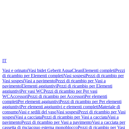
IT
Vasi e orinatoi
Vasi bidet Geberit AquaClean
Elementi completi
Pezzi
di ricambio per Elementi completi
Vasi sospesi
Pezzi di ricambio per
Vasi sospesi
Vasi a pavimento
Pezzi di ricambio per Vasi a
pavimento
Elementi aggiuntivi
Pezzi di ricambio per Elementi
aggiuntivi
Per vasi WC
Pezzi di ricambio per Per vasi
WC
Accessori
Pezzi di ricambio per Accessori
Per elementi
completi
Per elementi aggiuntivi
Pezzi di ricambio per Per elementi
aggiuntivi
Per elementi aggiuntivi e elementi completi
Materiale di
consumo
Vasi e sedili del vaso
Vasi sospesi
Pezzi di ricambio per Vasi
sospesi
Vasi a cacciata
Pezzi di ricambio per Vasi a cacciata
Vasi a
pavimento
Pezzi di ricambio per Vasi a pavimento
Vasi a cacciata per
cassetta di risciacquo esterna monoblocco
Pezzi di ricambio per Vasi