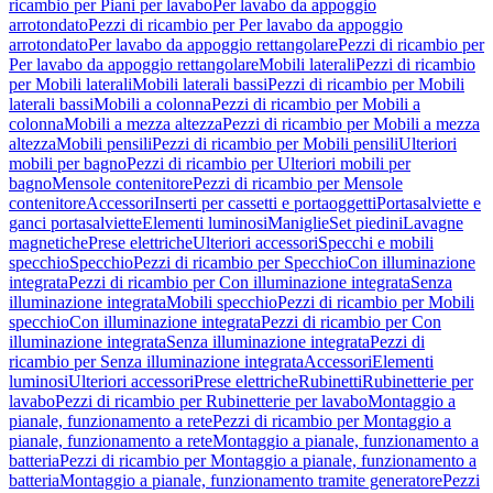
ricambio per Piani per lavabo
Per lavabo da appoggio
arrotondato
Pezzi di ricambio per Per lavabo da appoggio
arrotondato
Per lavabo da appoggio rettangolare
Pezzi di ricambio per
Per lavabo da appoggio rettangolare
Mobili laterali
Pezzi di ricambio
per Mobili laterali
Mobili laterali bassi
Pezzi di ricambio per Mobili
laterali bassi
Mobili a colonna
Pezzi di ricambio per Mobili a
colonna
Mobili a mezza altezza
Pezzi di ricambio per Mobili a mezza
altezza
Mobili pensili
Pezzi di ricambio per Mobili pensili
Ulteriori
mobili per bagno
Pezzi di ricambio per Ulteriori mobili per
bagno
Mensole contenitore
Pezzi di ricambio per Mensole
contenitore
Accessori
Inserti per cassetti e portaoggetti
Portasalviette e
ganci portasalviette
Elementi luminosi
Maniglie
Set piedini
Lavagne
magnetiche
Prese elettriche
Ulteriori accessori
Specchi e mobili
specchio
Specchio
Pezzi di ricambio per Specchio
Con illuminazione
integrata
Pezzi di ricambio per Con illuminazione integrata
Senza
illuminazione integrata
Mobili specchio
Pezzi di ricambio per Mobili
specchio
Con illuminazione integrata
Pezzi di ricambio per Con
illuminazione integrata
Senza illuminazione integrata
Pezzi di
ricambio per Senza illuminazione integrata
Accessori
Elementi
luminosi
Ulteriori accessori
Prese elettriche
Rubinetti
Rubinetterie per
lavabo
Pezzi di ricambio per Rubinetterie per lavabo
Montaggio a
pianale, funzionamento a rete
Pezzi di ricambio per Montaggio a
pianale, funzionamento a rete
Montaggio a pianale, funzionamento a
batteria
Pezzi di ricambio per Montaggio a pianale, funzionamento a
batteria
Montaggio a pianale, funzionamento tramite generatore
Pezzi