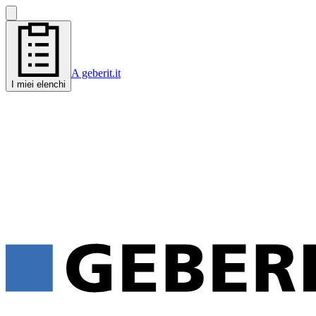
A geberit.it
I miei elenchi