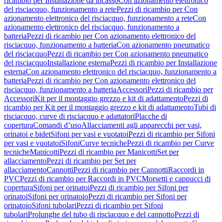
ricambio per Installazione da incasso
Con azionamento elettronico
del risciacquo, funzionamento a rete
Pezzi di ricambio per Con
azionamento elettronico del risciacquo, funzionamento a rete
Con
azionamento elettronico del risciacquo, funzionamento a
batteria
Pezzi di ricambio per Con azionamento elettronico del
risciacquo, funzionamento a batteria
Con azionamento pneumatico
del risciacquo
Pezzi di ricambio per Con azionamento pneumatico
del risciacquo
Installazione esterna
Pezzi di ricambio per Installazione
esterna
Con azionamento elettronico del risciacquo, funzionamento a
batteria
Pezzi di ricambio per Con azionamento elettronico del
risciacquo, funzionamento a batteria
Accessori
Pezzi di ricambio per
Accessori
Kit per il montaggio grezzo e kit di adattamento
Pezzi di
ricambio per Kit per il montaggio grezzo e kit di adattamento
Tubi di
risciacquo, curve di risciacquo e adattatori
Placche di
copertura
Comandi d’uso
Allacciamenti agli apparecchi per vasi,
orinatoi e bidet
Sifoni per vasi e vuotatoi
Pezzi di ricambio per Sifoni
per vasi e vuotatoi
Sifoni
Curve tecniche
Pezzi di ricambio per Curve
tecniche
Manicotti
Pezzi di ricambio per Manicotti
Set per
allacciamento
Pezzi di ricambio per Set per
allacciamento
Cannotti
Pezzi di ricambio per Cannotti
Raccordi in
PVC
Pezzi di ricambio per Raccordi in PVC
Morsetti e cappucci di
copertura
Sifoni per orinatoi
Pezzi di ricambio per Sifoni per
orinatoi
Sifoni per orinatoio
Pezzi di ricambio per Sifoni per
orinatoio
Sifoni tubolari
Pezzi di ricambio per Sifoni
tubolari
Prolunghe del tubo di risciacquo e del cannotto
Pezzi di