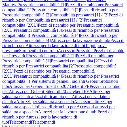
Mapress
Pressatrici compatibilità [1]
Pezzi di ricambio per Pressatrici
compatibilità [1]
Pressatrici compatibilità [2]
Pezzi di ricambio per
Pressatrici compatibilità [2]
Compatibilità pressatrici [1] / [2]
Pezzi di
ricambio per Compatibilità pressatrici [1] / [2]
Pressatrici
compatibilità [2XL]
Pezzi di ricambio per Pressatrici compatibilità
[2XL]
Pressatrici compatibilità [3]
Pezzi di ricambio per Pressatrici
compatibilità [3]
Pressatrici compatibilità [4]
Pezzi di ricambio per
Pressatrici compatibilità [4]
Attrezzi per la lavorazione di tubi
Pezzi di
ricambio per Attrezzi per la lavorazione di tubi
Tappi prova
pressione
Strumenti di controllo
Accessori
Pressatrici
Pezzi di ricambio
per Pressatrici
Pressatrici compatibilità [1]
Pezzi di ricambio per
Pressatrici compatibilità [1]
Pressatrici compatibilità [2]
Pezzi di
ricambio per Pressatrici compatibilità [2]
Pressatrici compatibilità
[2XL]
Pezzi di ricambio per Pressatrici compatibilità
[2XL]
Pressatrici compatibilità [4]
Pezzi di ricambio per Pressatrici
compatibilità [4]
Per sistemi di pannelli radianti Geberit
Srotolatori
tubi
Attrezzi per Geberit Silent-db20 / Geberit PE
Pezzi di ricambio
per Attrezzi per Geberit Silent-db20 / Geberit PE
Attrezzi per
saldatura elettrica
Pezzi di ricambio per Attrezzi per saldatura
elettrica
Attrezzi per saldatura a specchio
Accessori attrezzi per
saldatura a specchio
Pezzi di ricambio per Accessori attrezzi per
saldatura a specchio
Attrezzi per la lavorazione di tubi
Pezzi di
ricambio per Attrezzi per la lavorazione di
tubi
Telecomandi
Telecomandi