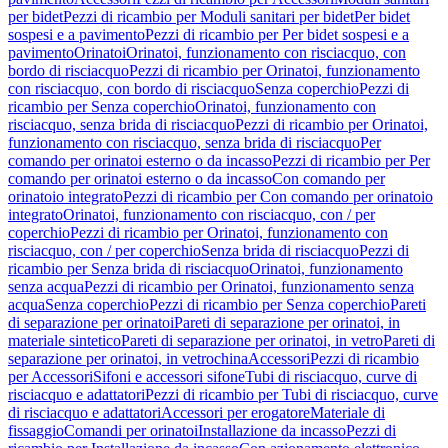
per bidet
Pezzi di ricambio per Moduli sanitari per bidet
Per bidet
sospesi e a pavimento
Pezzi di ricambio per Per bidet sospesi e a
pavimento
Orinatoi
Orinatoi, funzionamento con risciacquo, con
bordo di risciacquo
Pezzi di ricambio per Orinatoi, funzionamento
con risciacquo, con bordo di risciacquo
Senza coperchio
Pezzi di
ricambio per Senza coperchio
Orinatoi, funzionamento con
risciacquo, senza brida di risciacquo
Pezzi di ricambio per Orinatoi,
funzionamento con risciacquo, senza brida di risciacquo
Per
comando per orinatoi esterno o da incasso
Pezzi di ricambio per Per
comando per orinatoi esterno o da incasso
Con comando per
orinatoio integrato
Pezzi di ricambio per Con comando per orinatoio
integrato
Orinatoi, funzionamento con risciacquo, con / per
coperchio
Pezzi di ricambio per Orinatoi, funzionamento con
risciacquo, con / per coperchio
Senza brida di risciacquo
Pezzi di
ricambio per Senza brida di risciacquo
Orinatoi, funzionamento
senza acqua
Pezzi di ricambio per Orinatoi, funzionamento senza
acqua
Senza coperchio
Pezzi di ricambio per Senza coperchio
Pareti
di separazione per orinatoi
Pareti di separazione per orinatoi, in
materiale sintetico
Pareti di separazione per orinatoi, in vetro
Pareti di
separazione per orinatoi, in vetrochina
Accessori
Pezzi di ricambio
per Accessori
Sifoni e accessori sifone
Tubi di risciacquo, curve di
risciacquo e adattatori
Pezzi di ricambio per Tubi di risciacquo, curve
di risciacquo e adattatori
Accessori per erogatore
Materiale di
fissaggio
Comandi per orinatoi
Installazione da incasso
Pezzi di