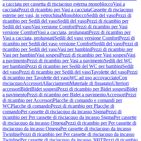
a cacciata per cassetta di risciacquo esterna monoblocco
Vasi a
cacciata
Pezzi di ricambio per Vasi a cacciata
Cassette di risciacquo
esterne per vasi, in vetrochina
Monoblocco
Sedili del vaso
Pezzi di
ricambio per Sedili del vaso
Sedili del vaso
Pezzi di ricambio per
Sedili del vaso
Vasi versione Comfort
Pezzi di ricambio per Vasi
versione Comfort
Vasi a cacciata, prolungati
Pezzi di ricambio per
Vasi a cacciata, prolungati
Sedili del vaso versione Comfort
Pezzi di
ricambio per Sedili del vaso versione Comfort
Sedili del vaso
Pezzi di
ricambio per Sedili del vaso
Vasi per bambini
Pezzi di ricambio per
Vasi per bambini
Vasi sospesi
Pezzi di ricambio per Vasi sospesi
Vasi
a pavimento
Pezzi di ricambio per Vasi a pavimento
Sedili del WC
per bambini
Pezzi di ricambio per Sedili del WC per bambini
Sedili
del vaso
Pezzi di ricambio per Sedili del vaso
Tavolette del vaso
Pezzi
di ricambio per Tavolette del vaso
WC ad uso accovacciato
Con
risciacquo
Accessori
Allacciamenti
Materiale di fissaggio
Ulteriori
accessori
Bidet
Bidet sospesi
Pezzi di ricambio per Bidet sospesi
Bidet
a pavimento
Pezzi di ricambio per Bidet a pavimento
Accessori
Pezzi
di ricambio per Accessori
Placche di comando e comandi per
WC
Placche di comando
Pezzi di ricambio per Placche di
comando
Per cassette di risciacquo da incasso Sigma
Pezzi di
ricambio per Per cassette di risciacquo da incasso Sigma
Per cassette
di risciacquo da incasso Omega
Pezzi di ricambio per Per cassette di
risciacquo da incasso Omega
Per cassette di risciacquo da incasso
Twinline
Pezzi di ricambio per Per cassette di risciacquo da incasso
Twinline
Per cassette di risciacquo da incasso 300T
Pezzi di ricambio