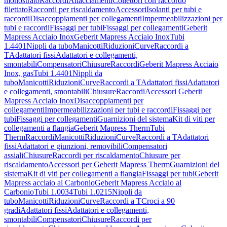
monostrato
Raccordi
Allacciamenti
Collettori con raccordo
filettato
Raccordi per riscaldamento
Accessori
Isolanti per tubi e
raccordi
Disaccoppiamenti per collegamenti
Impermeabilizzazioni per
tubi e raccordi
Fissaggi per tubi
Fissaggi per collegamenti
Geberit
Mapress Acciaio Inox
Geberit Mapress Acciaio Inox
Tubi
1.4401
Nippli da tubo
Manicotti
Riduzioni
Curve
Raccordi a
T
Adattatori fissi
Adattatori e collegamenti,
smontabili
Compensatori
Chiusure
Raccordi
Geberit Mapress Acciaio
Inox, gas
Tubi 1.4401
Nippli da
tubo
Manicotti
Riduzioni
Curve
Raccordi a T
Adattatori fissi
Adattatori
e collegamenti, smontabili
Chiusure
Raccordi
Accessori Geberit
Mapress Acciaio Inox
Disaccoppiamenti per
collegamenti
Impermeabilizzazioni per tubi e raccordi
Fissaggi per
tubi
Fissaggi per collegamenti
Guarnizioni del sistema
Kit di viti per
collegamenti a flangia
Geberit Mapress Therm
Tubi
Therm
Raccordi
Manicotti
Riduzioni
Curve
Raccordi a T
Adattatori
fissi
Adattatori e giunzioni, removibili
Compensatori
assiali
Chiusure
Raccordi per riscaldamento
Chiusure per
riscaldamento
Accessori per Geberit Mapress Therm
Guarnizioni del
sistema
Kit di viti per collegamenti a flangia
Fissaggi per tubi
Geberit
Mapress acciaio al Carbonio
Geberit Mapress Acciaio al
Carbonio
Tubi 1.0034
Tubi 1.0215
Nippli da
tubo
Manicotti
Riduzioni
Curve
Raccordi a T
Croci a 90
gradi
Adattatori fissi
Adattatori e collegamenti,
smontabili
Compensatori
Chiusure
Raccordi per