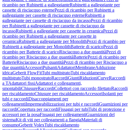
ricambio per Rubinetti a galleggiante
Rubinetti a galleggiante per
cassette di risciacquo esterne
Pezzi di ricambio per Rubinetti a
galleggiante per cassette di risciacquo esterne
Rubinetti a
galleggiante per cassette di risciacquo da incasso
Pezzi di ricambio
per Rubinetti a galleggiante per cassette di risciacquo da
incasso
Rubinetti a galleggiante per cassette in ceramica
Pezzi di
ricambio per Rubinetti a galleggiante per cassette in
ceramica
Rubinetti a galleggiante per Monolith
Pezzi di ricambio per
Rubinetti a galleggiante per Monolith
Batterie di scarico
Pezzi di
ricambio per Batterie di scarico
Risciacquo a due quantità
Pezzi di
ricambio per Risciacquo a due quantità
Batterie
Pezzi di ricambio per
Batterie
Risciacquo a due quantità
Pezzi di ricambio per Risciacquo a
due quantità
Accessori
Pulsanti
Adattatori
Membrane
Adduzione
idrica
Geberit FlowFit
Tubi multistrato
Tubi riscaldamento
multistrato
Tubi monostrato
Raccordi
Giunti
Riduzioni
Curve
Raccordi
a T
Adattatori fissi
Adattatori e collegamenti,
smontabili
Chiusure
Raccordi
Collettori con raccordo filettato
Raccordi
per riscaldamento
Chiusure per riscaldamento
Accessori
Isolanti per
tubi e raccordi
Disaccoppiamenti per
collegamenti
Impermeabilizzazioni per tubi e raccordi
Guarnizioni per
raccordi
Copertura per raccordi
Fissaggi per tubi
Tubi di protezione e
accessori per la posa
Fissaggi per collegamenti
Guarnizioni del
sistema
Kit di viti per collegamenti a flangia
Materiali di
consumo
Geberit Volex
Tubi riscaldamento