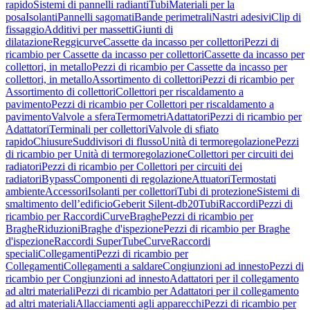
rapido
Sistemi di pannelli radianti
Tubi
Materiali per la
posa
Isolanti
Pannelli sagomati
Bande perimetrali
Nastri adesivi
Clip di
fissaggio
Additivi per massetti
Giunti di
dilatazione
Reggicurve
Cassette da incasso per collettori
Pezzi di
ricambio per Cassette da incasso per collettori
Cassette da incasso per
collettori, in metallo
Pezzi di ricambio per Cassette da incasso per
collettori, in metallo
Assortimento di collettori
Pezzi di ricambio per
Assortimento di collettori
Collettori per riscaldamento a
pavimento
Pezzi di ricambio per Collettori per riscaldamento a
pavimento
Valvole a sfera
Termometri
Adattatori
Pezzi di ricambio per
Adattatori
Terminali per collettori
Valvole di sfiato
rapido
Chiusure
Suddivisori di flusso
Unità di termoregolazione
Pezzi
di ricambio per Unità di termoregolazione
Collettori per circuiti dei
radiatori
Pezzi di ricambio per Collettori per circuiti dei
radiatori
Bypass
Componenti di regolazione
Attuatori
Termostati
ambiente
Accessori
Isolanti per collettori
Tubi di protezione
Sistemi di
smaltimento dell’edificio
Geberit Silent-db20
Tubi
Raccordi
Pezzi di
ricambio per Raccordi
Curve
Braghe
Pezzi di ricambio per
Braghe
Riduzioni
Braghe d'ispezione
Pezzi di ricambio per Braghe
d'ispezione
Raccordi SuperTube
Curve
Raccordi
speciali
Collegamenti
Pezzi di ricambio per
Collegamenti
Collegamenti a saldare
Congiunzioni ad innesto
Pezzi di
ricambio per Congiunzioni ad innesto
Adattatori per il collegamento
ad altri materiali
Pezzi di ricambio per Adattatori per il collegamento
ad altri materiali
Allacciamenti agli apparecchi
Pezzi di ricambio per