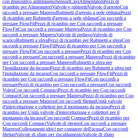
con dispositivo antiristagno
Sensori
Cavi
Alimentatori
Pezzi di
ricambio per Alimentatori
Valvole e rubinetti
Valvole d'arresto
Con
raccordi a pressare Mapress
Rubinetti d'arresto a sede obliqua
Pezzi
di ricambio per Rubinetti d'arresto a sede obliqua
Con raccordi a
pressare FlowFit
Pezzi di ricambio per Con raccordi a pressare
FlowFit
Con raccordi a pressare Mapress
Pezzi di ricambio per Con
raccordi a pressare Mapress
Valvole di prelievo
Valvole di
scarico
Rubinetti a sfera
Pezzi di ricambio per Rubinetti a sfera
Con
raccordi a pressare FlowFit
Pezzi di ricambio per Con raccordi a
pressare FlowFit
Con raccordi a pressare
Pezzi di ricambio per Con
raccordi a pressare
Con raccordi a pressare Mapress
Pezzi di ricambio
per Con raccordi a pressare Mapress
Rubinetti a sfera per
l'installazione da incasso
Pezzi di ricambio per Rubinetti a sfera per
l'installazione da incasso
Con raccordi a pressare FlowFit
Pezzi di
ricambio per Con raccordi a pressare FlowFit
Con raccordi a
pressare
Pezzi di ricambio per Con raccordi a pressare
Con raccordi
Volex
Con raccordi Compact
Pezzi di ricambio per Con raccordi
Compact
Con raccordi a pressare Mapress
Pezzi di ricambio per Con
raccordi a pressare Mapress
Con raccordi filettati
Unità valvole
d'intercettazione e collettori per il montaggio da incasso
Pezzi di
ricambio per Unità valvole d'intercettazione e collettori per il
montaggio da incasso
Con raccordi Compact
Pezzi di ricambio per
Con raccordi Compact
Valvole di ritegno
Con raccordi a pressare
Mapress
Collegamenti idrici per contatore dell'acqua
Con raccordi
filettati
Valvole di sfiato per riscaldamento
Valvole di sfiato