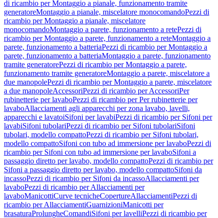
di ricambio per Montaggio a pianale, funzionamento tramite
generatore
Montaggio a pianale, miscelatore monocomando
Pezzi di
ricambio per Montaggio a pianale, miscelatore
monocomando
Montaggio a parete, funzionamento a rete
Pezzi di
ricambio per Montaggio a parete, funzionamento a rete
Montaggio a
parete, funzionamento a batteria
Pezzi di ricambio per Montaggio a
parete, funzionamento a batteria
Montaggio a parete, funzionamento
tramite generatore
Pezzi di ricambio per Montaggio a parete,
funzionamento tramite generatore
Montaggio a parete, miscelatore a
due manopole
Pezzi di ricambio per Montaggio a parete, miscelatore
a due manopole
Accessori
Pezzi di ricambio per Accessori
Per
rubinetterie per lavabo
Pezzi di ricambio per Per rubinetterie per
lavabo
Allacciamenti agli apparecchi per zona lavabo, lavelli,
apparecchi e lavatoi
Sifoni per lavabi
Pezzi di ricambio per Sifoni per
lavabi
Sifoni tubolari
Pezzi di ricambio per Sifoni tubolari
Sifoni
tubolari, modello compatto
Pezzi di ricambio per Sifoni tubolari,
modello compatto
Sifoni con tubo ad immersione per lavabo
Pezzi di
ricambio per Sifoni con tubo ad immersione per lavabo
Sifoni a
passaggio diretto per lavabo, modello compatto
Pezzi di ricambio per
Sifoni a passaggio diretto per lavabo, modello compatto
Sifoni da
incasso
Pezzi di ricambio per Sifoni da incasso
Allacciamenti per
lavabo
Pezzi di ricambio per Allacciamenti per
lavabo
Manicotti
Curve tecniche
Coperture
Allacciamenti
Pezzi di
ricambio per Allacciamenti
Guarnizioni
Manicotti per
brasatura
Prolunghe
Comandi
Sifoni per lavelli
Pezzi di ricambio per