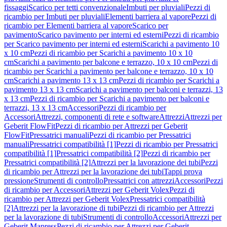
fissaggi
Scarico per tetti convenzionale
Imbuti per pluviali
Pezzi di
ricambio per Imbuti per pluviali
Elementi barriera al vapore
Pezzi di
ricambio per Elementi barriera al vapore
Scarico per
pavimento
Scarico pavimento per interni ed esterni
Pezzi di ricambio
per Scarico pavimento per interni ed esterni
Scarichi a pavimento 10
x 10 cm
Pezzi di ricambio per Scarichi a pavimento 10 x 10
cm
Scarichi a pavimento per balcone e terrazzo, 10 x 10 cm
Pezzi di
ricambio per Scarichi a pavimento per balcone e terrazzo, 10 x 10
cm
Scarichi a pavimento 13 x 13 cm
Pezzi di ricambio per Scarichi a
pavimento 13 x 13 cm
Scarichi a pavimento per balconi e terrazzi, 13
x 13 cm
Pezzi di ricambio per Scarichi a pavimento per balconi e
terrazzi, 13 x 13 cm
Accessori
Pezzi di ricambio per
Accessori
Attrezzi, componenti di rete e software
Attrezzi
Attrezzi per
Geberit FlowFit
Pezzi di ricambio per Attrezzi per Geberit
FlowFit
Pressatrici manuali
Pezzi di ricambio per Pressatrici
manuali
Pressatrici compatibilità [1]
Pezzi di ricambio per Pressatrici
compatibilità [1]
Pressatrici compatibilità [2]
Pezzi di ricambio per
Pressatrici compatibilità [2]
Attrezzi per la lavorazione dei tubi
Pezzi
di ricambio per Attrezzi per la lavorazione dei tubi
Tappi prova
pressione
Strumenti di controllo
Pressatrici con attrezzi
Accessori
Pezzi
di ricambio per Accessori
Attrezzi per Geberit Volex
Pezzi di
ricambio per Attrezzi per Geberit Volex
Pressatrici compatibilità
[2]
Attrezzi per la lavorazione di tubi
Pezzi di ricambio per Attrezzi
per la lavorazione di tubi
Strumenti di controllo
Accessori
Attrezzi per
Geberit Mapress
Pezzi di ricambio per Attrezzi per Geberit