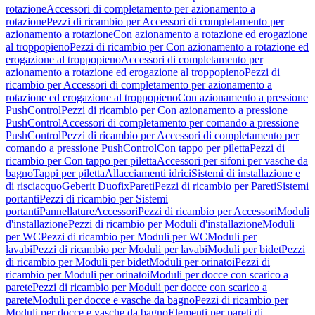
rotazione
Accessori di completamento per azionamento a
rotazione
Pezzi di ricambio per Accessori di completamento per
azionamento a rotazione
Con azionamento a rotazione ed erogazione
al troppopieno
Pezzi di ricambio per Con azionamento a rotazione ed
erogazione al troppopieno
Accessori di completamento per
azionamento a rotazione ed erogazione al troppopieno
Pezzi di
ricambio per Accessori di completamento per azionamento a
rotazione ed erogazione al troppopieno
Con azionamento a pressione
PushControl
Pezzi di ricambio per Con azionamento a pressione
PushControl
Accessori di completamento per comando a pressione
PushControl
Pezzi di ricambio per Accessori di completamento per
comando a pressione PushControl
Con tappo per piletta
Pezzi di
ricambio per Con tappo per piletta
Accessori per sifoni per vasche da
bagno
Tappi per piletta
Allacciamenti idrici
Sistemi di installazione e
di risciacquo
Geberit Duofix
Pareti
Pezzi di ricambio per Pareti
Sistemi
portanti
Pezzi di ricambio per Sistemi
portanti
Pannellature
Accessori
Pezzi di ricambio per Accessori
Moduli
d'installazione
Pezzi di ricambio per Moduli d'installazione
Moduli
per WC
Pezzi di ricambio per Moduli per WC
Moduli per
lavabi
Pezzi di ricambio per Moduli per lavabi
Moduli per bidet
Pezzi
di ricambio per Moduli per bidet
Moduli per orinatoi
Pezzi di
ricambio per Moduli per orinatoi
Moduli per docce con scarico a
parete
Pezzi di ricambio per Moduli per docce con scarico a
parete
Moduli per docce e vasche da bagno
Pezzi di ricambio per
Moduli per docce e vasche da bagno
Elementi per pareti di