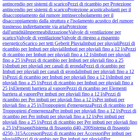
antincendio per sistemi di scarico
Pezzi di ricambio per Protezione
antincendio per sistemi di scarico
Protezione acustica
Isolanti per il
disaccoppiamento dal rumore intrinseco
Isolamento per il
disaccoppiamento dalla struttura e l'isolamento acustico del rumore
trasmesso indirettamente via aria
Protezione
dall'umidità
Impermeabilizzazione
Valvole di ventilazione per
scarico
Valvole di ventilazione
Valvole di ritegno a risparmio
energetico
Scarico per tetti Geberit Pluvia
Imbuti per pluviali
Pezzi di
ricambio per Imbuti per pluviali
Imbuti per pluviali fino a 12 l/s
Pezzi
di ricambio per Imbuti per pluviali fino a 12 l/s
Imbuti per pluviali
fino a 25 l/s
Pezzi di ricambio per Imbuti per pluviali fino a 25
l/s
Imbuti per pluviali per canali di gronda
Pezzi di ricambio per
Imbuti per pluviali per canali di gronda
Imbuti per pluviali fino a 12
l/s
Pezzi di ricambio per Imbuti per pluviali fino a 12 l/s
Imbuti per
pluviali fino a 25 l/s
Pezzi di ricambio per Imbuti per pluviali fino a
25 l/s
Elementi barriera al vapore
Pezzi di ricambio per Elementi
barriera al vapore
Per imbuti per pluviali fino a 12 l/s
Pezzi di
ricambio per Per imbuti per pluviali fino a 12 l/s
Per imbuti per
pluviali fino a 25 l/s
Troppopieni d'emergenza
Pezzi di ricambio per
Troppopieni d'emergenza
Per imbuti per pluviali fino a 12 l/s
Pezzi di
ricambio per Per imbuti per pluviali fino a 12 l/s
Per imbuti per
pluviali fino a 25 l/s
Pezzi di ricambio per Per imbuti per pluviali fino
a 25 l/s
Fissaggi
Sistema di fissaggio d40–200
Sistema di fissaggio
d250–315
Accessori
Pezzi di ricambio per Accessori
Per imbuti per
pluviali
Pezzi di ricambio per Per imbuti per pluviali
Per