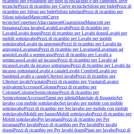
ricambio per Prolunghe del tubo di risciacquo e del cannotto
Curve
tecniche
Pezzi di ricambio per Curve tecniche
Sifoni per bidet
Pezzi di
ricambio per Sifoni per bidet
Sifoni tubolari
Pezzi di ricambio per
Sifoni tubolari
Manicotti
Curve
tecniche
Coperture
Allacciamenti
Guarnizioni
Manicotti per
brasatura
Zona lavabo
Lavabi
Lavabi
Pezzi di ricambio per
Lavabi
Lavabi doppi
Pezzi di ricambio per Lavabi doppi
Lavabi per
mobili sottolavabo
Pezzi di ricambio per Lavabi per mobili
sottolavabo
Lavabi da appoggio
Pezzi di ricambio per Lavabi da
appoggio
Lavamani
Pezzi di ricambio per Lavamani
Lavamani ad
angolo
Lavabi a semincasso
Pezzi di ricambio per Lavabi a
semincasso
Lavabi ad incasso
Pezzi di ricambio per Lavabi ad
incasso
Lavabi da incasso sottopiano
Pezzi di ricambio per Lavabi da
incasso sottopiano
Lavabi a canale
Lavabi Comfort
Lavabi per
bambini
Lavabi a canale
Ulteriori lavabi
Pezzi di ricambio per
Ulteriori lavabi
Vuotatoi
Pezzi di ricambio per Vuotatoi
Lavatoi
polivalenti
Accessori
Colonne
Pezzi di ricambio per
Colonne
Colonne
Semicolonne
Pezzi di ricambio per
Semicolonne
Accessori
Tappi per piletta
Materiale di fissaggio
Set
lavabo con mobile sottolavabo
Set lavabo per mobile con mobile
sottolavabo
Pezzi di ricambio per Set lavabo per mobile con mobile
sottolavabo
Mobili per bagno
Mobili sottolavabo
Pezzi di ricambio per
Mobili sottolavabo
Per lavamani
Pezzi di ricambio per Per
lavamani
Per lavabi
Pezzi di ricambio per Per lavabi
Per lavabi
doppi
Pezzi di ricambio per Per lavabi doppi
Piani per lavabo
Pezzi di