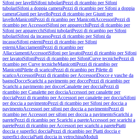
Sifoni per lavelli
Sifoni tubolari
Pezzi di ricambio per Sifoni
tubolari
Sifoni a doppia camera
Pezzi di ricambio per Sifoni a doppia
camera
Giunti per lavello
Pezzi di ricambio per Giunti per
lavello
Manicotti
Pezzi di ricambio per Manicotti
Accessori
Pezzi di
ricambio per Accessori
Sifoni per apparecchi
Pezzi di ricambio per
Sifoni per apparecchi
Sifoni tubolari
Pezzi di ricambio per Sifoni
tubolari
Sifoni da incasso
Pezzi di ricambio per Sifoni da
incasso
Sifoni esterni
Pezzi di ricambio per Sifoni
esterni
Allacciamenti
Pezzi di ricambio per
Allacciamenti
Accessori
Sifoni per lavatoi
Pezzi di ricambio per Sifoni
per lavatoi
Sifoni
Pezzi di ricambio per Sifoni
Curve tecniche
Pezzi di
ricambio per Curve tecniche
Manicotti
Pezzi di ricambio per
Manicotti
Pilette di scarico
Pezzi di ricambio per Pilette di
scarico
Accessori
Pezzi di ricambio per Accessori
Docce e vasche da
bagno
Docce
Scarichi a pavimento per docce
Pezzi di ricambio per
Scarichi a pavimento per docce
Canalette per doccia
Pezzi di
ricambio per Canalette per doccia
Accessori per canalette per
doccia
Pezzi di ricambio per Accessori per canalette per doccia
Sifoni
per doccia a pavimento
Pezzi di ricambio per Sifoni per doccia a
pavimento
Accessori per sifoni per doccia a pavimento
Pezzi di
ricambio per Accessori per sifoni per doccia a pavimento
Scarichi a
parete
Pezzi di ricambio per Scarichi a parete
Accessori per scarichi a
parete
Pezzi di ricambio per Accessori per scarichi a parete
Piatti
doccia e superfici doccia
Pezzi di ricambio per Piatti doccia e
superfici doccia
Piatti doccia in vetrochina
Moduli