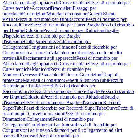
Allacciamenti agli apparecchi
Curve tecniche
Pezzi di ricambio per
Curve tecniche
Accessori
Braccialetti
Fissaggi per
braccialetti
Guarnizioni
Materiali di consumo
Geberit Silent-
PP
Tubi
Pezzi di ricambio per Tubi
Raccordi
Pezzi di ricambio per
Raccordi
Curve
Pezzi di ricambio per Curve
Braghe
Pezzi di ricambio
per Braghe
Riduzioni
Pezzi di ricambio per Riduzioni
Braghe
d'ispezione
Pezzi di ricambio per Braghe
d'ispezione
Collegamenti
Pezzi di ricambio per
Collegamenti
Congiunzioni ad innesto
Pezzi di ricambio per
Congiunzioni ad innesto
Adattatori per il collegamento ad altri
materiali
Allacciamenti agli apparecchi
Pezzi di ricambio per
Allacciamenti agli apparecchi
Curve tecniche
Pezzi di ricambio per
Curve tecniche
Manicotti
Pezzi di ricambio per
Manicotti
Accessori
Braccialetti
Chiusure
Guarnizioni
Tappi di
protezione
Materiali di consumo
Geberit Silent-Pro
Tubi
Pezzi di
ricambio per Tubi
Raccordi
Pezzi di ricambio per
Raccordi
Curve
Pezzi di ricambio per Curve
Braghe
Pezzi di ricambio
per Braghe
Riduzioni
Pezzi di ricambio per Riduzioni
Braghe
d'ispezione
Pezzi di ricambio per Braghe d'ispezione
Raccordi
SuperTube
Pezzi di ricambio per Raccordi SuperTube
Curve
Pezzi di
ricambio per Curve
Diramazioni
Pezzi di ricambio per
Diramazioni
Collegamenti
Pezzi di ricambio per
Collegamenti
Congiunzioni ad innesto
Pezzi di ricambio per
Congiunzioni ad innesto
Adattatori per il collegamento ad altri
materiali
Accessori
Pezzi di ricambio per