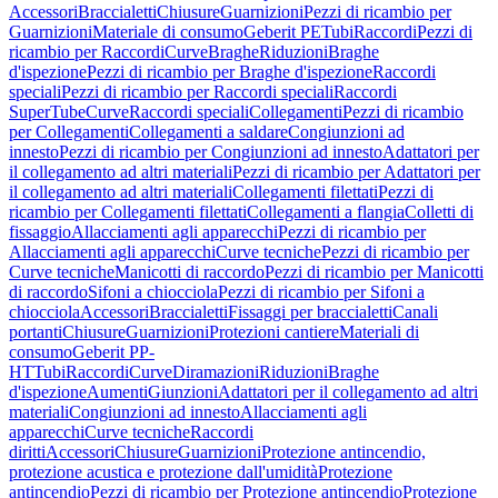
Accessori
Braccialetti
Chiusure
Guarnizioni
Pezzi di ricambio per
Guarnizioni
Materiale di consumo
Geberit PE
Tubi
Raccordi
Pezzi di
ricambio per Raccordi
Curve
Braghe
Riduzioni
Braghe
d'ispezione
Pezzi di ricambio per Braghe d'ispezione
Raccordi
speciali
Pezzi di ricambio per Raccordi speciali
Raccordi
SuperTube
Curve
Raccordi speciali
Collegamenti
Pezzi di ricambio
per Collegamenti
Collegamenti a saldare
Congiunzioni ad
innesto
Pezzi di ricambio per Congiunzioni ad innesto
Adattatori per
il collegamento ad altri materiali
Pezzi di ricambio per Adattatori per
il collegamento ad altri materiali
Collegamenti filettati
Pezzi di
ricambio per Collegamenti filettati
Collegamenti a flangia
Colletti di
fissaggio
Allacciamenti agli apparecchi
Pezzi di ricambio per
Allacciamenti agli apparecchi
Curve tecniche
Pezzi di ricambio per
Curve tecniche
Manicotti di raccordo
Pezzi di ricambio per Manicotti
di raccordo
Sifoni a chiocciola
Pezzi di ricambio per Sifoni a
chiocciola
Accessori
Braccialetti
Fissaggi per braccialetti
Canali
portanti
Chiusure
Guarnizioni
Protezioni cantiere
Materiali di
consumo
Geberit PP-
HT
Tubi
Raccordi
Curve
Diramazioni
Riduzioni
Braghe
d'ispezione
Aumenti
Giunzioni
Adattatori per il collegamento ad altri
materiali
Congiunzioni ad innesto
Allacciamenti agli
apparecchi
Curve tecniche
Raccordi
diritti
Accessori
Chiusure
Guarnizioni
Protezione antincendio,
protezione acustica e protezione dall'umidità
Protezione
antincendio
Pezzi di ricambio per Protezione antincendio
Protezione