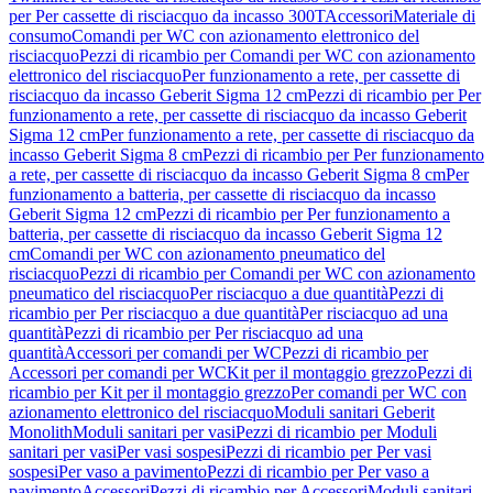
per Per cassette di risciacquo da incasso 300T
Accessori
Materiale di
consumo
Comandi per WC con azionamento elettronico del
risciacquo
Pezzi di ricambio per Comandi per WC con azionamento
elettronico del risciacquo
Per funzionamento a rete, per cassette di
risciacquo da incasso Geberit Sigma 12 cm
Pezzi di ricambio per Per
funzionamento a rete, per cassette di risciacquo da incasso Geberit
Sigma 12 cm
Per funzionamento a rete, per cassette di risciacquo da
incasso Geberit Sigma 8 cm
Pezzi di ricambio per Per funzionamento
a rete, per cassette di risciacquo da incasso Geberit Sigma 8 cm
Per
funzionamento a batteria, per cassette di risciacquo da incasso
Geberit Sigma 12 cm
Pezzi di ricambio per Per funzionamento a
batteria, per cassette di risciacquo da incasso Geberit Sigma 12
cm
Comandi per WC con azionamento pneumatico del
risciacquo
Pezzi di ricambio per Comandi per WC con azionamento
pneumatico del risciacquo
Per risciacquo a due quantità
Pezzi di
ricambio per Per risciacquo a due quantità
Per risciacquo ad una
quantità
Pezzi di ricambio per Per risciacquo ad una
quantità
Accessori per comandi per WC
Pezzi di ricambio per
Accessori per comandi per WC
Kit per il montaggio grezzo
Pezzi di
ricambio per Kit per il montaggio grezzo
Per comandi per WC con
azionamento elettronico del risciacquo
Moduli sanitari Geberit
Monolith
Moduli sanitari per vasi
Pezzi di ricambio per Moduli
sanitari per vasi
Per vasi sospesi
Pezzi di ricambio per Per vasi
sospesi
Per vaso a pavimento
Pezzi di ricambio per Per vaso a
pavimento
Accessori
Pezzi di ricambio per Accessori
Moduli sanitari