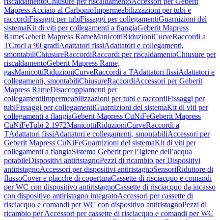
riscaldamento
Chiusure per riscaldamento
Accessori per Geberit
Mapress Acciaio al Carbonio
Impermeabilizzazioni per tubi e
raccordi
Fissaggi per tubi
Fissaggi per collegamenti
Guarnizioni del
sistema
Kit di viti per collegamenti a flangia
Geberit Mapress
Rame
Geberit Mapress Rame
Manicotti
Riduzioni
Curve
Raccordi a
T
Croci a 90 gradi
Adattatori fissi
Adattatori e collegamenti,
smontabili
Chiusure
Raccordi
Raccordi per riscaldamento
Chiusure per
riscaldamento
Geberit Mapress Rame,
gas
Manicotti
Riduzioni
Curve
Raccordi a T
Adattatori fissi
Adattatori e
collegamenti, smontabili
Chiusure
Raccordi
Accessori per Geberit
Mapress Rame
Disaccoppiamenti per
collegamenti
Impermeabilizzazioni per tubi e raccordi
Fissaggi per
tubi
Fissaggi per collegamenti
Guarnizioni del sistema
Kit di viti per
collegamenti a flangia
Geberit Mapress CuNiFe
Geberit Mapress
CuNiFe
Tubi 2.1972
Manicotti
Riduzioni
Curve
Raccordi a
T
Adattatori fissi
Adattatori e collegamenti, smontabili
Accessori per
Geberit Mapress CuNiFe
Guarnizioni del sistema
Kit di viti per
collegamenti a flangia
Sistema Geberit per l’Igiene dell’acqua
potabile
Dispositivi antiristagno
Pezzi di ricambio per Dispositivi
antiristagno
Accessori per dispositivi antiristagno
Sensori
Riduttore di
flusso
Cover e placche di copertura
Cassette di risciacquo e comandi
per WC con dispositivo antiristagno
Cassette di risciacquo da incasso
con dispositivo antiristagno integrato
Accessori per cassette di
risciacquo e comandi per WC con dispositivo antiristagno
Pezzi di
ricambio per Accessori per cassette di risciacquo e comandi per WC