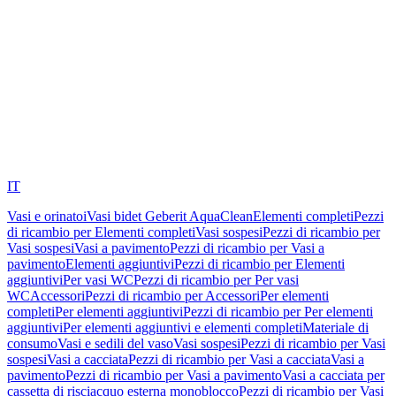
IT
Vasi e orinatoi
Vasi bidet Geberit AquaClean
Elementi completi
Pezzi
di ricambio per Elementi completi
Vasi sospesi
Pezzi di ricambio per
Vasi sospesi
Vasi a pavimento
Pezzi di ricambio per Vasi a
pavimento
Elementi aggiuntivi
Pezzi di ricambio per Elementi
aggiuntivi
Per vasi WC
Pezzi di ricambio per Per vasi
WC
Accessori
Pezzi di ricambio per Accessori
Per elementi
completi
Per elementi aggiuntivi
Pezzi di ricambio per Per elementi
aggiuntivi
Per elementi aggiuntivi e elementi completi
Materiale di
consumo
Vasi e sedili del vaso
Vasi sospesi
Pezzi di ricambio per Vasi
sospesi
Vasi a cacciata
Pezzi di ricambio per Vasi a cacciata
Vasi a
pavimento
Pezzi di ricambio per Vasi a pavimento
Vasi a cacciata per
cassetta di risciacquo esterna monoblocco
Pezzi di ricambio per Vasi