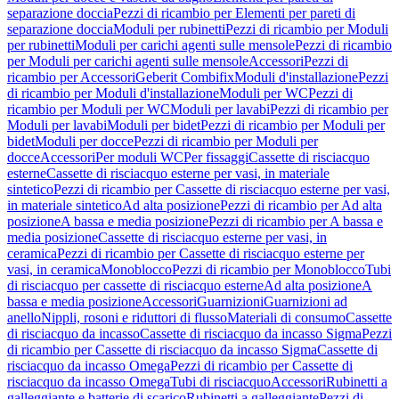
separazione doccia
Pezzi di ricambio per Elementi per pareti di
separazione doccia
Moduli per rubinetti
Pezzi di ricambio per Moduli
per rubinetti
Moduli per carichi agenti sulle mensole
Pezzi di ricambio
per Moduli per carichi agenti sulle mensole
Accessori
Pezzi di
ricambio per Accessori
Geberit Combifix
Moduli d'installazione
Pezzi
di ricambio per Moduli d'installazione
Moduli per WC
Pezzi di
ricambio per Moduli per WC
Moduli per lavabi
Pezzi di ricambio per
Moduli per lavabi
Moduli per bidet
Pezzi di ricambio per Moduli per
bidet
Moduli per docce
Pezzi di ricambio per Moduli per
docce
Accessori
Per moduli WC
Per fissaggi
Cassette di risciacquo
esterne
Cassette di risciacquo esterne per vasi, in materiale
sintetico
Pezzi di ricambio per Cassette di risciacquo esterne per vasi,
in materiale sintetico
Ad alta posizione
Pezzi di ricambio per Ad alta
posizione
A bassa e media posizione
Pezzi di ricambio per A bassa e
media posizione
Cassette di risciacquo esterne per vasi, in
ceramica
Pezzi di ricambio per Cassette di risciacquo esterne per
vasi, in ceramica
Monoblocco
Pezzi di ricambio per Monoblocco
Tubi
di risciacquo per cassette di risciacquo esterne
Ad alta posizione
A
bassa e media posizione
Accessori
Guarnizioni
Guarnizioni ad
anello
Nippli, rosoni e riduttori di flusso
Materiali di consumo
Cassette
di risciacquo da incasso
Cassette di risciacquo da incasso Sigma
Pezzi
di ricambio per Cassette di risciacquo da incasso Sigma
Cassette di
risciacquo da incasso Omega
Pezzi di ricambio per Cassette di
risciacquo da incasso Omega
Tubi di risciacquo
Accessori
Rubinetti a
galleggiante e batterie di scarico
Rubinetti a galleggiante
Pezzi di