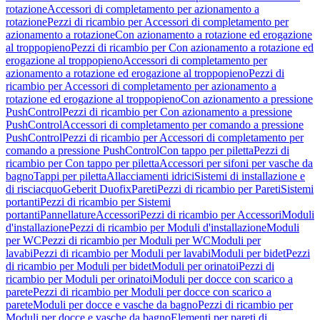
rotazione
Accessori di completamento per azionamento a
rotazione
Pezzi di ricambio per Accessori di completamento per
azionamento a rotazione
Con azionamento a rotazione ed erogazione
al troppopieno
Pezzi di ricambio per Con azionamento a rotazione ed
erogazione al troppopieno
Accessori di completamento per
azionamento a rotazione ed erogazione al troppopieno
Pezzi di
ricambio per Accessori di completamento per azionamento a
rotazione ed erogazione al troppopieno
Con azionamento a pressione
PushControl
Pezzi di ricambio per Con azionamento a pressione
PushControl
Accessori di completamento per comando a pressione
PushControl
Pezzi di ricambio per Accessori di completamento per
comando a pressione PushControl
Con tappo per piletta
Pezzi di
ricambio per Con tappo per piletta
Accessori per sifoni per vasche da
bagno
Tappi per piletta
Allacciamenti idrici
Sistemi di installazione e
di risciacquo
Geberit Duofix
Pareti
Pezzi di ricambio per Pareti
Sistemi
portanti
Pezzi di ricambio per Sistemi
portanti
Pannellature
Accessori
Pezzi di ricambio per Accessori
Moduli
d'installazione
Pezzi di ricambio per Moduli d'installazione
Moduli
per WC
Pezzi di ricambio per Moduli per WC
Moduli per
lavabi
Pezzi di ricambio per Moduli per lavabi
Moduli per bidet
Pezzi
di ricambio per Moduli per bidet
Moduli per orinatoi
Pezzi di
ricambio per Moduli per orinatoi
Moduli per docce con scarico a
parete
Pezzi di ricambio per Moduli per docce con scarico a
parete
Moduli per docce e vasche da bagno
Pezzi di ricambio per
Moduli per docce e vasche da bagno
Elementi per pareti di