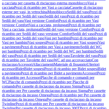
a cacciata per cassetta di risciacquo esterna monoblocco
Vasi a
cacciata
Pezzi di ricambio per Vasi a cacciata
Cassette di risciacquo
esterne per vasi, in vetrochina
Monoblocco
Sedili del vaso
Pezzi di
ricambio per Sedili del vaso
Sedili del vaso
Pezzi di ricambio per
Sedili del vaso
Vasi versione Comfort
Pezzi di ricambio per Vasi
versione Comfort
Vasi a cacciata, prolungati
Pezzi di ricambio per
Vasi a cacciata, prolungati
Sedili del vaso versione Comfort
Pezzi di
ricambio per Sedili del vaso versione Comfort
Sedili del vaso
Pezzi di
ricambio per Sedili del vaso
Vasi per bambini
Pezzi di ricambio per
Vasi per bambini
Vasi sospesi
Pezzi di ricambio per Vasi sospesi
Vasi
a pavimento
Pezzi di ricambio per Vasi a pavimento
Sedili del WC
per bambini
Pezzi di ricambio per Sedili del WC per bambini
Sedili
del vaso
Pezzi di ricambio per Sedili del vaso
Tavolette del vaso
Pezzi
di ricambio per Tavolette del vaso
WC ad uso accovacciato
Con
risciacquo
Accessori
Allacciamenti
Materiale di fissaggio
Ulteriori
accessori
Bidet
Bidet sospesi
Pezzi di ricambio per Bidet sospesi
Bidet
a pavimento
Pezzi di ricambio per Bidet a pavimento
Accessori
Pezzi
di ricambio per Accessori
Placche di comando e comandi per
WC
Placche di comando
Pezzi di ricambio per Placche di
comando
Per cassette di risciacquo da incasso Sigma
Pezzi di
ricambio per Per cassette di risciacquo da incasso Sigma
Per cassette
di risciacquo da incasso Omega
Pezzi di ricambio per Per cassette di
risciacquo da incasso Omega
Per cassette di risciacquo da incasso
Twinline
Pezzi di ricambio per Per cassette di risciacquo da incasso
Twinline
Per cassette di risciacquo da incasso 300T
Pezzi di ricambio