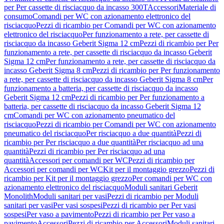
per Per cassette di risciacquo da incasso 300T
Accessori
Materiale di
consumo
Comandi per WC con azionamento elettronico del
risciacquo
Pezzi di ricambio per Comandi per WC con azionamento
elettronico del risciacquo
Per funzionamento a rete, per cassette di
risciacquo da incasso Geberit Sigma 12 cm
Pezzi di ricambio per Per
funzionamento a rete, per cassette di risciacquo da incasso Geberit
Sigma 12 cm
Per funzionamento a rete, per cassette di risciacquo da
incasso Geberit Sigma 8 cm
Pezzi di ricambio per Per funzionamento
a rete, per cassette di risciacquo da incasso Geberit Sigma 8 cm
Per
funzionamento a batteria, per cassette di risciacquo da incasso
Geberit Sigma 12 cm
Pezzi di ricambio per Per funzionamento a
batteria, per cassette di risciacquo da incasso Geberit Sigma 12
cm
Comandi per WC con azionamento pneumatico del
risciacquo
Pezzi di ricambio per Comandi per WC con azionamento
pneumatico del risciacquo
Per risciacquo a due quantità
Pezzi di
ricambio per Per risciacquo a due quantità
Per risciacquo ad una
quantità
Pezzi di ricambio per Per risciacquo ad una
quantità
Accessori per comandi per WC
Pezzi di ricambio per
Accessori per comandi per WC
Kit per il montaggio grezzo
Pezzi di
ricambio per Kit per il montaggio grezzo
Per comandi per WC con
azionamento elettronico del risciacquo
Moduli sanitari Geberit
Monolith
Moduli sanitari per vasi
Pezzi di ricambio per Moduli
sanitari per vasi
Per vasi sospesi
Pezzi di ricambio per Per vasi
sospesi
Per vaso a pavimento
Pezzi di ricambio per Per vaso a
pavimento
Accessori
Pezzi di ricambio per Accessori
Moduli sanitari