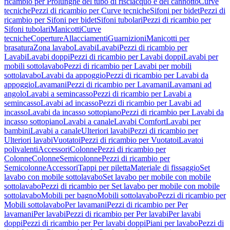
ricambio per Prolunghe del tubo di risciacquo e del cannotto
Curve
tecniche
Pezzi di ricambio per Curve tecniche
Sifoni per bidet
Pezzi di
ricambio per Sifoni per bidet
Sifoni tubolari
Pezzi di ricambio per
Sifoni tubolari
Manicotti
Curve
tecniche
Coperture
Allacciamenti
Guarnizioni
Manicotti per
brasatura
Zona lavabo
Lavabi
Lavabi
Pezzi di ricambio per
Lavabi
Lavabi doppi
Pezzi di ricambio per Lavabi doppi
Lavabi per
mobili sottolavabo
Pezzi di ricambio per Lavabi per mobili
sottolavabo
Lavabi da appoggio
Pezzi di ricambio per Lavabi da
appoggio
Lavamani
Pezzi di ricambio per Lavamani
Lavamani ad
angolo
Lavabi a semincasso
Pezzi di ricambio per Lavabi a
semincasso
Lavabi ad incasso
Pezzi di ricambio per Lavabi ad
incasso
Lavabi da incasso sottopiano
Pezzi di ricambio per Lavabi da
incasso sottopiano
Lavabi a canale
Lavabi Comfort
Lavabi per
bambini
Lavabi a canale
Ulteriori lavabi
Pezzi di ricambio per
Ulteriori lavabi
Vuotatoi
Pezzi di ricambio per Vuotatoi
Lavatoi
polivalenti
Accessori
Colonne
Pezzi di ricambio per
Colonne
Colonne
Semicolonne
Pezzi di ricambio per
Semicolonne
Accessori
Tappi per piletta
Materiale di fissaggio
Set
lavabo con mobile sottolavabo
Set lavabo per mobile con mobile
sottolavabo
Pezzi di ricambio per Set lavabo per mobile con mobile
sottolavabo
Mobili per bagno
Mobili sottolavabo
Pezzi di ricambio per
Mobili sottolavabo
Per lavamani
Pezzi di ricambio per Per
lavamani
Per lavabi
Pezzi di ricambio per Per lavabi
Per lavabi
doppi
Pezzi di ricambio per Per lavabi doppi
Piani per lavabo
Pezzi di