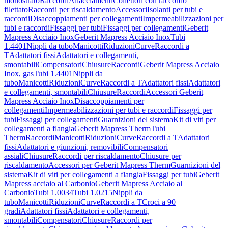
monostrato
Raccordi
Allacciamenti
Collettori con raccordo
filettato
Raccordi per riscaldamento
Accessori
Isolanti per tubi e
raccordi
Disaccoppiamenti per collegamenti
Impermeabilizzazioni per
tubi e raccordi
Fissaggi per tubi
Fissaggi per collegamenti
Geberit
Mapress Acciaio Inox
Geberit Mapress Acciaio Inox
Tubi
1.4401
Nippli da tubo
Manicotti
Riduzioni
Curve
Raccordi a
T
Adattatori fissi
Adattatori e collegamenti,
smontabili
Compensatori
Chiusure
Raccordi
Geberit Mapress Acciaio
Inox, gas
Tubi 1.4401
Nippli da
tubo
Manicotti
Riduzioni
Curve
Raccordi a T
Adattatori fissi
Adattatori
e collegamenti, smontabili
Chiusure
Raccordi
Accessori Geberit
Mapress Acciaio Inox
Disaccoppiamenti per
collegamenti
Impermeabilizzazioni per tubi e raccordi
Fissaggi per
tubi
Fissaggi per collegamenti
Guarnizioni del sistema
Kit di viti per
collegamenti a flangia
Geberit Mapress Therm
Tubi
Therm
Raccordi
Manicotti
Riduzioni
Curve
Raccordi a T
Adattatori
fissi
Adattatori e giunzioni, removibili
Compensatori
assiali
Chiusure
Raccordi per riscaldamento
Chiusure per
riscaldamento
Accessori per Geberit Mapress Therm
Guarnizioni del
sistema
Kit di viti per collegamenti a flangia
Fissaggi per tubi
Geberit
Mapress acciaio al Carbonio
Geberit Mapress Acciaio al
Carbonio
Tubi 1.0034
Tubi 1.0215
Nippli da
tubo
Manicotti
Riduzioni
Curve
Raccordi a T
Croci a 90
gradi
Adattatori fissi
Adattatori e collegamenti,
smontabili
Compensatori
Chiusure
Raccordi per