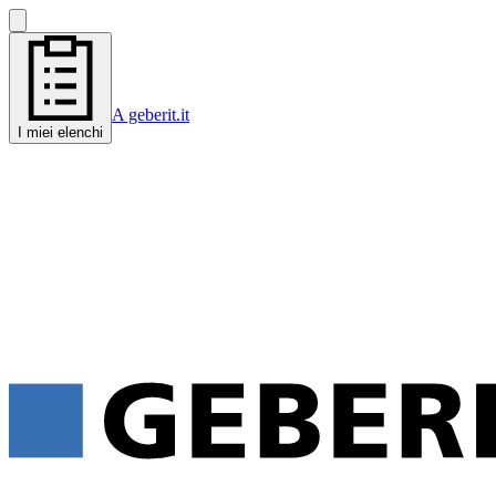
A geberit.it
I miei elenchi