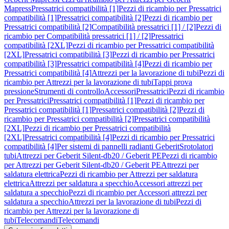
Mapress
Pressatrici compatibilità [1]
Pezzi di ricambio per Pressatrici
compatibilità [1]
Pressatrici compatibilità [2]
Pezzi di ricambio per
Pressatrici compatibilità [2]
Compatibilità pressatrici [1] / [2]
Pezzi di
ricambio per Compatibilità pressatrici [1] / [2]
Pressatrici
compatibilità [2XL]
Pezzi di ricambio per Pressatrici compatibilità
[2XL]
Pressatrici compatibilità [3]
Pezzi di ricambio per Pressatrici
compatibilità [3]
Pressatrici compatibilità [4]
Pezzi di ricambio per
Pressatrici compatibilità [4]
Attrezzi per la lavorazione di tubi
Pezzi di
ricambio per Attrezzi per la lavorazione di tubi
Tappi prova
pressione
Strumenti di controllo
Accessori
Pressatrici
Pezzi di ricambio
per Pressatrici
Pressatrici compatibilità [1]
Pezzi di ricambio per
Pressatrici compatibilità [1]
Pressatrici compatibilità [2]
Pezzi di
ricambio per Pressatrici compatibilità [2]
Pressatrici compatibilità
[2XL]
Pezzi di ricambio per Pressatrici compatibilità
[2XL]
Pressatrici compatibilità [4]
Pezzi di ricambio per Pressatrici
compatibilità [4]
Per sistemi di pannelli radianti Geberit
Srotolatori
tubi
Attrezzi per Geberit Silent-db20 / Geberit PE
Pezzi di ricambio
per Attrezzi per Geberit Silent-db20 / Geberit PE
Attrezzi per
saldatura elettrica
Pezzi di ricambio per Attrezzi per saldatura
elettrica
Attrezzi per saldatura a specchio
Accessori attrezzi per
saldatura a specchio
Pezzi di ricambio per Accessori attrezzi per
saldatura a specchio
Attrezzi per la lavorazione di tubi
Pezzi di
ricambio per Attrezzi per la lavorazione di
tubi
Telecomandi
Telecomandi