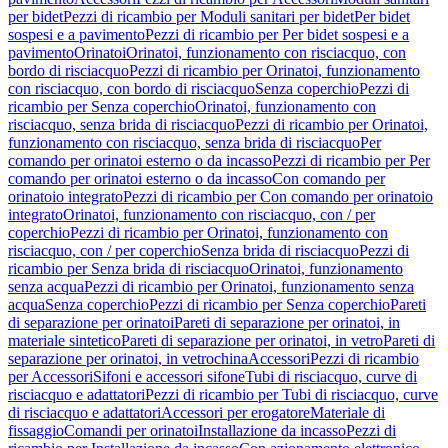
per bidet
Pezzi di ricambio per Moduli sanitari per bidet
Per bidet
sospesi e a pavimento
Pezzi di ricambio per Per bidet sospesi e a
pavimento
Orinatoi
Orinatoi, funzionamento con risciacquo, con
bordo di risciacquo
Pezzi di ricambio per Orinatoi, funzionamento
con risciacquo, con bordo di risciacquo
Senza coperchio
Pezzi di
ricambio per Senza coperchio
Orinatoi, funzionamento con
risciacquo, senza brida di risciacquo
Pezzi di ricambio per Orinatoi,
funzionamento con risciacquo, senza brida di risciacquo
Per
comando per orinatoi esterno o da incasso
Pezzi di ricambio per Per
comando per orinatoi esterno o da incasso
Con comando per
orinatoio integrato
Pezzi di ricambio per Con comando per orinatoio
integrato
Orinatoi, funzionamento con risciacquo, con / per
coperchio
Pezzi di ricambio per Orinatoi, funzionamento con
risciacquo, con / per coperchio
Senza brida di risciacquo
Pezzi di
ricambio per Senza brida di risciacquo
Orinatoi, funzionamento
senza acqua
Pezzi di ricambio per Orinatoi, funzionamento senza
acqua
Senza coperchio
Pezzi di ricambio per Senza coperchio
Pareti
di separazione per orinatoi
Pareti di separazione per orinatoi, in
materiale sintetico
Pareti di separazione per orinatoi, in vetro
Pareti di
separazione per orinatoi, in vetrochina
Accessori
Pezzi di ricambio
per Accessori
Sifoni e accessori sifone
Tubi di risciacquo, curve di
risciacquo e adattatori
Pezzi di ricambio per Tubi di risciacquo, curve
di risciacquo e adattatori
Accessori per erogatore
Materiale di
fissaggio
Comandi per orinatoi
Installazione da incasso
Pezzi di