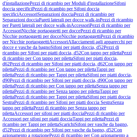
d'installazione
Pezzi di ricambio per Moduli d'installazione
Sifoni
doccia specifici
Pezzi di ricambio per Sifoni doccia
specifici
Accessori
Separazioni doccia
Pezzi di ricambio per
Separazioni doccia
Pareti laterali per docce walk-in
Pezzi di ricambio
per Pareti laterali per docce walk-in
Accessori
Pezzi di ricambio per
Accessori
Nicchie portaoggetti per docce
Pezzi di ricambio per
Nicchie portaoggetti per docce
Nicchie portaoggetti
Pezzi di ricambio
per Nicchie portaoggetti
Accessori
Allacciamenti agli apparecchi per
docce e vasche da bagno
Sifoni per piatti doccia, d52
Pezzi di
ricambio per Sifoni per piatti doccia, d52
Con tappo per piletta
Pezzi
di ricambio per Con tappo per piletta
Sifoni per piatti doccia,
d62
Pezzi di ricambio per Sifoni per piatti doccia, d62
Con tappo per
piletta
Pezzi di ricambio per Con tappo per piletta
Tappi per
piletta
Pezzi di ricambio per Tappi per piletta
Sifoni per piatti doccia,
d90
Pezzi di ricambio per Sifoni per piatti doccia, d90
Con tappo per
piletta
Pezzi di ricambio per Con tappo per piletta
Senza tappo per
piletta
Pezzi di ricambio per Senza tappo per piletta
Tappi per
piletta
Pezzi di ricambio per Tappi per piletta
Sifoni per piatti doccia
Sestra
Pezzi di ricambio per Sifoni per piatti doccia Sestra
Senza
tappo per piletta
Pezzi di ricambio per Senza tappo per
piletta
Accessori per sifoni per piatti doccia
Pezzi di ricambio per
Accessori per sifoni per piatti doccia
Tappi per piletta
Pezzi di
ricambio per Tappi per piletta
Scarichi
Sifoni per vasche da bagno,
d52
Pezzi di ricambio per Sifoni per vasche da bagno, d52
Con
azionamento a rotazione
Pezzi di ricambio per Con azionamento a