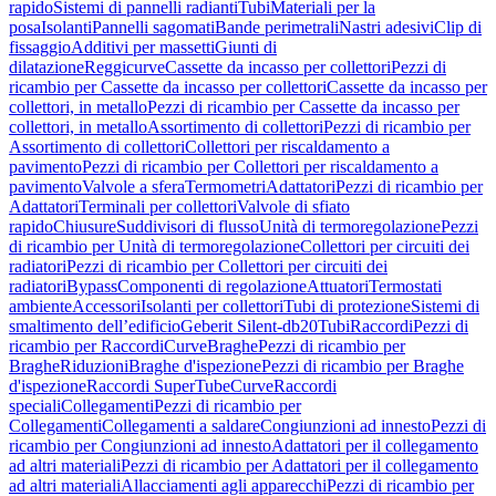
rapido
Sistemi di pannelli radianti
Tubi
Materiali per la
posa
Isolanti
Pannelli sagomati
Bande perimetrali
Nastri adesivi
Clip di
fissaggio
Additivi per massetti
Giunti di
dilatazione
Reggicurve
Cassette da incasso per collettori
Pezzi di
ricambio per Cassette da incasso per collettori
Cassette da incasso per
collettori, in metallo
Pezzi di ricambio per Cassette da incasso per
collettori, in metallo
Assortimento di collettori
Pezzi di ricambio per
Assortimento di collettori
Collettori per riscaldamento a
pavimento
Pezzi di ricambio per Collettori per riscaldamento a
pavimento
Valvole a sfera
Termometri
Adattatori
Pezzi di ricambio per
Adattatori
Terminali per collettori
Valvole di sfiato
rapido
Chiusure
Suddivisori di flusso
Unità di termoregolazione
Pezzi
di ricambio per Unità di termoregolazione
Collettori per circuiti dei
radiatori
Pezzi di ricambio per Collettori per circuiti dei
radiatori
Bypass
Componenti di regolazione
Attuatori
Termostati
ambiente
Accessori
Isolanti per collettori
Tubi di protezione
Sistemi di
smaltimento dell’edificio
Geberit Silent-db20
Tubi
Raccordi
Pezzi di
ricambio per Raccordi
Curve
Braghe
Pezzi di ricambio per
Braghe
Riduzioni
Braghe d'ispezione
Pezzi di ricambio per Braghe
d'ispezione
Raccordi SuperTube
Curve
Raccordi
speciali
Collegamenti
Pezzi di ricambio per
Collegamenti
Collegamenti a saldare
Congiunzioni ad innesto
Pezzi di
ricambio per Congiunzioni ad innesto
Adattatori per il collegamento
ad altri materiali
Pezzi di ricambio per Adattatori per il collegamento
ad altri materiali
Allacciamenti agli apparecchi
Pezzi di ricambio per