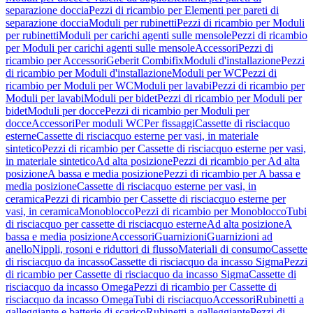
separazione doccia
Pezzi di ricambio per Elementi per pareti di
separazione doccia
Moduli per rubinetti
Pezzi di ricambio per Moduli
per rubinetti
Moduli per carichi agenti sulle mensole
Pezzi di ricambio
per Moduli per carichi agenti sulle mensole
Accessori
Pezzi di
ricambio per Accessori
Geberit Combifix
Moduli d'installazione
Pezzi
di ricambio per Moduli d'installazione
Moduli per WC
Pezzi di
ricambio per Moduli per WC
Moduli per lavabi
Pezzi di ricambio per
Moduli per lavabi
Moduli per bidet
Pezzi di ricambio per Moduli per
bidet
Moduli per docce
Pezzi di ricambio per Moduli per
docce
Accessori
Per moduli WC
Per fissaggi
Cassette di risciacquo
esterne
Cassette di risciacquo esterne per vasi, in materiale
sintetico
Pezzi di ricambio per Cassette di risciacquo esterne per vasi,
in materiale sintetico
Ad alta posizione
Pezzi di ricambio per Ad alta
posizione
A bassa e media posizione
Pezzi di ricambio per A bassa e
media posizione
Cassette di risciacquo esterne per vasi, in
ceramica
Pezzi di ricambio per Cassette di risciacquo esterne per
vasi, in ceramica
Monoblocco
Pezzi di ricambio per Monoblocco
Tubi
di risciacquo per cassette di risciacquo esterne
Ad alta posizione
A
bassa e media posizione
Accessori
Guarnizioni
Guarnizioni ad
anello
Nippli, rosoni e riduttori di flusso
Materiali di consumo
Cassette
di risciacquo da incasso
Cassette di risciacquo da incasso Sigma
Pezzi
di ricambio per Cassette di risciacquo da incasso Sigma
Cassette di
risciacquo da incasso Omega
Pezzi di ricambio per Cassette di
risciacquo da incasso Omega
Tubi di risciacquo
Accessori
Rubinetti a
galleggiante e batterie di scarico
Rubinetti a galleggiante
Pezzi di