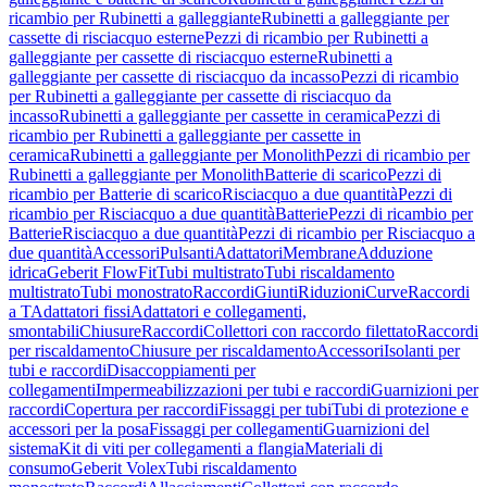
ricambio per Rubinetti a galleggiante
Rubinetti a galleggiante per
cassette di risciacquo esterne
Pezzi di ricambio per Rubinetti a
galleggiante per cassette di risciacquo esterne
Rubinetti a
galleggiante per cassette di risciacquo da incasso
Pezzi di ricambio
per Rubinetti a galleggiante per cassette di risciacquo da
incasso
Rubinetti a galleggiante per cassette in ceramica
Pezzi di
ricambio per Rubinetti a galleggiante per cassette in
ceramica
Rubinetti a galleggiante per Monolith
Pezzi di ricambio per
Rubinetti a galleggiante per Monolith
Batterie di scarico
Pezzi di
ricambio per Batterie di scarico
Risciacquo a due quantità
Pezzi di
ricambio per Risciacquo a due quantità
Batterie
Pezzi di ricambio per
Batterie
Risciacquo a due quantità
Pezzi di ricambio per Risciacquo a
due quantità
Accessori
Pulsanti
Adattatori
Membrane
Adduzione
idrica
Geberit FlowFit
Tubi multistrato
Tubi riscaldamento
multistrato
Tubi monostrato
Raccordi
Giunti
Riduzioni
Curve
Raccordi
a T
Adattatori fissi
Adattatori e collegamenti,
smontabili
Chiusure
Raccordi
Collettori con raccordo filettato
Raccordi
per riscaldamento
Chiusure per riscaldamento
Accessori
Isolanti per
tubi e raccordi
Disaccoppiamenti per
collegamenti
Impermeabilizzazioni per tubi e raccordi
Guarnizioni per
raccordi
Copertura per raccordi
Fissaggi per tubi
Tubi di protezione e
accessori per la posa
Fissaggi per collegamenti
Guarnizioni del
sistema
Kit di viti per collegamenti a flangia
Materiali di
consumo
Geberit Volex
Tubi riscaldamento