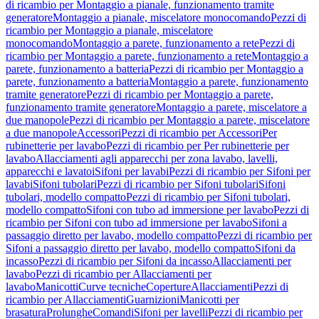
di ricambio per Montaggio a pianale, funzionamento tramite
generatore
Montaggio a pianale, miscelatore monocomando
Pezzi di
ricambio per Montaggio a pianale, miscelatore
monocomando
Montaggio a parete, funzionamento a rete
Pezzi di
ricambio per Montaggio a parete, funzionamento a rete
Montaggio a
parete, funzionamento a batteria
Pezzi di ricambio per Montaggio a
parete, funzionamento a batteria
Montaggio a parete, funzionamento
tramite generatore
Pezzi di ricambio per Montaggio a parete,
funzionamento tramite generatore
Montaggio a parete, miscelatore a
due manopole
Pezzi di ricambio per Montaggio a parete, miscelatore
a due manopole
Accessori
Pezzi di ricambio per Accessori
Per
rubinetterie per lavabo
Pezzi di ricambio per Per rubinetterie per
lavabo
Allacciamenti agli apparecchi per zona lavabo, lavelli,
apparecchi e lavatoi
Sifoni per lavabi
Pezzi di ricambio per Sifoni per
lavabi
Sifoni tubolari
Pezzi di ricambio per Sifoni tubolari
Sifoni
tubolari, modello compatto
Pezzi di ricambio per Sifoni tubolari,
modello compatto
Sifoni con tubo ad immersione per lavabo
Pezzi di
ricambio per Sifoni con tubo ad immersione per lavabo
Sifoni a
passaggio diretto per lavabo, modello compatto
Pezzi di ricambio per
Sifoni a passaggio diretto per lavabo, modello compatto
Sifoni da
incasso
Pezzi di ricambio per Sifoni da incasso
Allacciamenti per
lavabo
Pezzi di ricambio per Allacciamenti per
lavabo
Manicotti
Curve tecniche
Coperture
Allacciamenti
Pezzi di
ricambio per Allacciamenti
Guarnizioni
Manicotti per
brasatura
Prolunghe
Comandi
Sifoni per lavelli
Pezzi di ricambio per