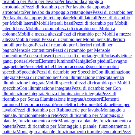
ricambio per Piani per lavabo
Per lavabo da appoggio
arrotondato
Pezzi di ricambio per Per lavabo da appoggio
arrotondato
Per lavabo da appoggio rettangolare
Pezzi di ricambio per
Per lavabo da appoggio rettangolare
Mobili laterali
Pezzi di ricambio
per Mobili laterali
Mobili laterali bassi
Pezzi di ricambio per Mobili
laterali bassi
Mobili a colonna
Pezzi di ricambio per Mobili a
colonna
Mobili a mezza altezza
Pezzi di ricambio per Mobili a mezza
altezza
Mobili pensili
Pezzi di ricambio per Mobili pensili
Ulteriori
mobili per bagno
Pezzi di ricambio per Ulteriori mobili per
bagno
Mensole contenitore
Pezzi di ricambio per Mensole
contenitore
Accessori
Inserti per cassetti e portaoggetti
Portasalviette e
ganci portasalviette
Elementi luminosi
Maniglie
Set piedini
Lavagne
magnetiche
Prese elettriche
Ulteriori accessori
Specchi e mobili
specchio
Specchio
Pezzi di ricambio per Specchio
Con illuminazione
integrata
Pezzi di ricambio per Con illuminazione integrata
Senza
illuminazione integrata
Mobili specchio
Pezzi di ricambio per Mobili
specchio
Con illuminazione integrata
Pezzi di ricambio per Con
illuminazione integrata
Senza illuminazione integrata
Pezzi di
ricambio per Senza illuminazione integrata
Accessori
Elementi
luminosi
Ulteriori accessori
Prese elettriche
Rubinetti
Rubinetterie per
lavabo
Pezzi di ricambio per Rubinetterie per lavabo
Montaggio a
pianale, funzionamento a rete
Pezzi di ricambio per Montaggio a
pianale, funzionamento a rete
Montaggio a pianale, funzionamento a
batteria
Pezzi di ricambio per Montaggio a pianale, funzionamento a
batteria
Montaggio a pianale, funzionamento tramite generatore
Pezzi