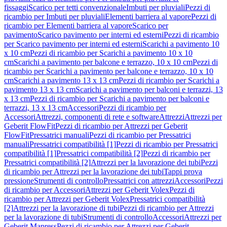
fissaggi
Scarico per tetti convenzionale
Imbuti per pluviali
Pezzi di
ricambio per Imbuti per pluviali
Elementi barriera al vapore
Pezzi di
ricambio per Elementi barriera al vapore
Scarico per
pavimento
Scarico pavimento per interni ed esterni
Pezzi di ricambio
per Scarico pavimento per interni ed esterni
Scarichi a pavimento 10
x 10 cm
Pezzi di ricambio per Scarichi a pavimento 10 x 10
cm
Scarichi a pavimento per balcone e terrazzo, 10 x 10 cm
Pezzi di
ricambio per Scarichi a pavimento per balcone e terrazzo, 10 x 10
cm
Scarichi a pavimento 13 x 13 cm
Pezzi di ricambio per Scarichi a
pavimento 13 x 13 cm
Scarichi a pavimento per balconi e terrazzi, 13
x 13 cm
Pezzi di ricambio per Scarichi a pavimento per balconi e
terrazzi, 13 x 13 cm
Accessori
Pezzi di ricambio per
Accessori
Attrezzi, componenti di rete e software
Attrezzi
Attrezzi per
Geberit FlowFit
Pezzi di ricambio per Attrezzi per Geberit
FlowFit
Pressatrici manuali
Pezzi di ricambio per Pressatrici
manuali
Pressatrici compatibilità [1]
Pezzi di ricambio per Pressatrici
compatibilità [1]
Pressatrici compatibilità [2]
Pezzi di ricambio per
Pressatrici compatibilità [2]
Attrezzi per la lavorazione dei tubi
Pezzi
di ricambio per Attrezzi per la lavorazione dei tubi
Tappi prova
pressione
Strumenti di controllo
Pressatrici con attrezzi
Accessori
Pezzi
di ricambio per Accessori
Attrezzi per Geberit Volex
Pezzi di
ricambio per Attrezzi per Geberit Volex
Pressatrici compatibilità
[2]
Attrezzi per la lavorazione di tubi
Pezzi di ricambio per Attrezzi
per la lavorazione di tubi
Strumenti di controllo
Accessori
Attrezzi per
Geberit Mapress
Pezzi di ricambio per Attrezzi per Geberit