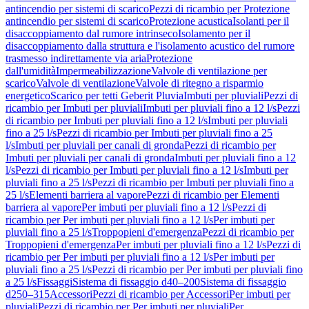
antincendio per sistemi di scarico
Pezzi di ricambio per Protezione
antincendio per sistemi di scarico
Protezione acustica
Isolanti per il
disaccoppiamento dal rumore intrinseco
Isolamento per il
disaccoppiamento dalla struttura e l'isolamento acustico del rumore
trasmesso indirettamente via aria
Protezione
dall'umidità
Impermeabilizzazione
Valvole di ventilazione per
scarico
Valvole di ventilazione
Valvole di ritegno a risparmio
energetico
Scarico per tetti Geberit Pluvia
Imbuti per pluviali
Pezzi di
ricambio per Imbuti per pluviali
Imbuti per pluviali fino a 12 l/s
Pezzi
di ricambio per Imbuti per pluviali fino a 12 l/s
Imbuti per pluviali
fino a 25 l/s
Pezzi di ricambio per Imbuti per pluviali fino a 25
l/s
Imbuti per pluviali per canali di gronda
Pezzi di ricambio per
Imbuti per pluviali per canali di gronda
Imbuti per pluviali fino a 12
l/s
Pezzi di ricambio per Imbuti per pluviali fino a 12 l/s
Imbuti per
pluviali fino a 25 l/s
Pezzi di ricambio per Imbuti per pluviali fino a
25 l/s
Elementi barriera al vapore
Pezzi di ricambio per Elementi
barriera al vapore
Per imbuti per pluviali fino a 12 l/s
Pezzi di
ricambio per Per imbuti per pluviali fino a 12 l/s
Per imbuti per
pluviali fino a 25 l/s
Troppopieni d'emergenza
Pezzi di ricambio per
Troppopieni d'emergenza
Per imbuti per pluviali fino a 12 l/s
Pezzi di
ricambio per Per imbuti per pluviali fino a 12 l/s
Per imbuti per
pluviali fino a 25 l/s
Pezzi di ricambio per Per imbuti per pluviali fino
a 25 l/s
Fissaggi
Sistema di fissaggio d40–200
Sistema di fissaggio
d250–315
Accessori
Pezzi di ricambio per Accessori
Per imbuti per
pluviali
Pezzi di ricambio per Per imbuti per pluviali
Per