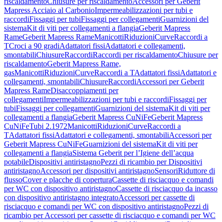
riscaldamento
Chiusure per riscaldamento
Accessori per Geberit
Mapress Acciaio al Carbonio
Impermeabilizzazioni per tubi e
raccordi
Fissaggi per tubi
Fissaggi per collegamenti
Guarnizioni del
sistema
Kit di viti per collegamenti a flangia
Geberit Mapress
Rame
Geberit Mapress Rame
Manicotti
Riduzioni
Curve
Raccordi a
T
Croci a 90 gradi
Adattatori fissi
Adattatori e collegamenti,
smontabili
Chiusure
Raccordi
Raccordi per riscaldamento
Chiusure per
riscaldamento
Geberit Mapress Rame,
gas
Manicotti
Riduzioni
Curve
Raccordi a T
Adattatori fissi
Adattatori e
collegamenti, smontabili
Chiusure
Raccordi
Accessori per Geberit
Mapress Rame
Disaccoppiamenti per
collegamenti
Impermeabilizzazioni per tubi e raccordi
Fissaggi per
tubi
Fissaggi per collegamenti
Guarnizioni del sistema
Kit di viti per
collegamenti a flangia
Geberit Mapress CuNiFe
Geberit Mapress
CuNiFe
Tubi 2.1972
Manicotti
Riduzioni
Curve
Raccordi a
T
Adattatori fissi
Adattatori e collegamenti, smontabili
Accessori per
Geberit Mapress CuNiFe
Guarnizioni del sistema
Kit di viti per
collegamenti a flangia
Sistema Geberit per l’Igiene dell’acqua
potabile
Dispositivi antiristagno
Pezzi di ricambio per Dispositivi
antiristagno
Accessori per dispositivi antiristagno
Sensori
Riduttore di
flusso
Cover e placche di copertura
Cassette di risciacquo e comandi
per WC con dispositivo antiristagno
Cassette di risciacquo da incasso
con dispositivo antiristagno integrato
Accessori per cassette di
risciacquo e comandi per WC con dispositivo antiristagno
Pezzi di
ricambio per Accessori per cassette di risciacquo e comandi per WC