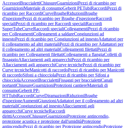
Accessori
Braccialetti
Chiusure
Guarnizioni
Pezzi di ricambio per
Guarnizioni
Materiale di consumo
Geberit PE
Tubi
Raccordi
Pezzi di
ricambio per Raccordi
Curve
Braghe
Riduzioni
Braghe
d'ispezione
Pezzi di ricambio per Braghe d'ispezione
Raccordi
speciali
Pezzi di ricambio per Raccordi speciali
Raccordi
SuperTube
Curve
Raccordi speciali
Collegamenti
Pezzi di ricambio
per Collegamenti
Collegamenti a saldare
Congiunzioni ad
innesto
Pezzi di ricambio per Congiunzioni ad innesto
Adattatori per
il collegamento ad altri materiali
Pezzi di ricambio per Adattatori per
il collegamento ad altri materiali
Collegamenti filettati
Pezzi di
ricambio per Collegamenti filettati
Collegamenti a flangia
Colletti di
fissaggio
Allacciamenti agli apparecchi
Pezzi di ricambio per
Allacciamenti agli apparecchi
Curve tecniche
Pezzi di ricambio per
Curve tecniche
Manicotti di raccordo
Pezzi di ricambio per Manicotti
di raccordo
Sifoni a chiocciola
Pezzi di ricambio per Sifoni a
chiocciola
Accessori
Braccialetti
Fissaggi per braccialetti
Canali
portanti
Chiusure
Guarnizioni
Protezioni cantiere
Materiali di
consumo
Geberit PP-
HT
Tubi
Raccordi
Curve
Diramazioni
Riduzioni
Braghe
d'ispezione
Aumenti
Giunzioni
Adattatori per il collegamento ad altri
materiali
Congiunzioni ad innesto
Allacciamenti agli
apparecchi
Curve tecniche
Raccordi
diritti
Accessori
Chiusure
Guarnizioni
Protezione antincendio,
protezione acustica e protezione dall'umidità
Protezione
antincendio
Pezzi di ricambio per Protezione antincendio
Protezione