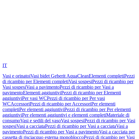
IT
Vasi e orinatoi
Vasi bidet Geberit AquaClean
Elementi completi
Pezzi
di ricambio per Elementi completi
Vasi sospesi
Pezzi di ricambio per
Vasi sospesi
Vasi a pavimento
Pezzi di ricambio per Vasi a
pavimento
Elementi aggiuntivi
Pezzi di ricambio per Elementi
aggiuntivi
Per vasi WC
Pezzi di ricambio per Per vasi
WC
Accessori
Pezzi di ricambio per Accessori
Per elementi
completi
Per elementi aggiuntivi
Pezzi di ricambio per Per elementi
aggiuntivi
Per elementi aggiuntivi e elementi completi
Materiale di
consumo
Vasi e sedili del vaso
Vasi sospesi
Pezzi di ricambio per Vasi
sospesi
Vasi a cacciata
Pezzi di ricambio per Vasi a cacciata
Vasi a
pavimento
Pezzi di ricambio per Vasi a pavimento
Vasi a cacciata per
cassetta di risciacquo esterna monoblocco
Pezzi di ricambio per Vasi