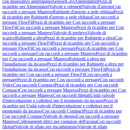
con dispositivo antiristagno
Sensori
Cavi
Alimentatori
Pezzi di
ricambio per Alimentatori
Valvole e rubinetti
Valvole d'arresto
Con
raccordi a pressare Mapress
Rubinetti d'arresto a sede obliqua
Pezzi
di ricambio per Rubinetti d'arresto a sede obliqua
Con raccordi a
pressare FlowFit
Pezzi di ricambio per Con raccordi a pressare
FlowFit
Con raccordi a pressare Mapress
Pezzi di ricambio per Con
raccordi a pressare Mapress
Valvole di prelievo
Valvole di
scarico
Rubinetti a sfera
Pezzi di ricambio per Rubinetti a sfera
Con
raccordi a pressare FlowFit
Pezzi di ricambio per Con raccordi a
pressare FlowFit
Con raccordi a pressare
Pezzi di ricambio per Con
raccordi a pressare
Con raccordi a pressare Mapress
Pezzi di ricambio
per Con raccordi a pressare Mapress
Rubinetti a sfera per
l'installazione da incasso
Pezzi di ricambio per Rubinetti a sfera per
l'installazione da incasso
Con raccordi a pressare FlowFit
Pezzi di
ricambio per Con raccordi a pressare FlowFit
Con raccordi a
pressare
Pezzi di ricambio per Con raccordi a pressare
Con raccordi
Volex
Con raccordi Compact
Pezzi di ricambio per Con raccordi
Compact
Con raccordi a pressare Mapress
Pezzi di ricambio per Con
raccordi a pressare Mapress
Con raccordi filettati
Unità valvole
d'intercettazione e collettori per il montaggio da incasso
Pezzi di
ricambio per Unità valvole d'intercettazione e collettori per il
montaggio da incasso
Con raccordi Compact
Pezzi di ricambio per
Con raccordi Compact
Valvole di ritegno
Con raccordi a pressare
Mapress
Collegamenti idrici per contatore dell'acqua
Con raccordi
filettati
Valvole di sfiato per riscaldamento
Valvole di sfiato