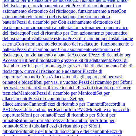
ricambio per Installazione da incasso
Con azionamento elettronico
del risciacquo, funzionamento a rete
Pezzi di ricambio per Con
azionamento elettronico del risciacquo, funzionamento a rete
Con
azionamento elettronico del risciacquo, funzionamento a
batteria
Pezzi di ricambio per Con azionamento elettronico del
risciacquo, funzionamento a batteria
Con azionamento pneumatico
del risciacquo
Pezzi di ricambio per Con azionamento pneumatico
del risciacquo
Installazione esterna
Pezzi di ricambio per Installazione
esterna
Con azionamento elettronico del risciacquo, funzionamento a
batteria
Pezzi di ricambio per Con azionamento elettronico del
risciacquo, funzionamento a batteria
Accessori
Pezzi di ricambio per
Accessori
Kit per il montaggio grezzo e kit di adattamento
Pezzi di
ricambio per Kit per il montaggio grezzo e kit di adattamento
Tubi di
risciacquo, curve di risciacquo e adattatori
Placche di
copertura
Comandi d’uso
Allacciamenti agli apparecchi per vasi,
orinatoi e bidet
Sifoni per vasi e vuotatoi
Pezzi di ricambio per Sifoni
per vasi e vuotatoi
Sifoni
Curve tecniche
Pezzi di ricambio per Curve
tecniche
Manicotti
Pezzi di ricambio per Manicotti
Set per
allacciamento
Pezzi di ricambio per Set per
allacciamento
Cannotti
Pezzi di ricambio per Cannotti
Raccordi in
PVC
Pezzi di ricambio per Raccordi in PVC
Morsetti e cappucci di
copertura
Sifoni per orinatoi
Pezzi di ricambio per Sifoni per
orinatoi
Sifoni per orinatoio
Pezzi di ricambio per Sifoni per
orinatoio
Sifoni tubolari
Pezzi di ricambio per Sifoni
tubolari
Prolunghe del tubo di risciacquo e del cannotto
Pezzi di