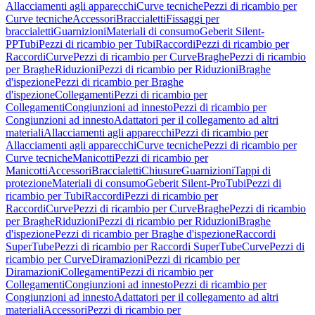
Allacciamenti agli apparecchi
Curve tecniche
Pezzi di ricambio per
Curve tecniche
Accessori
Braccialetti
Fissaggi per
braccialetti
Guarnizioni
Materiali di consumo
Geberit Silent-
PP
Tubi
Pezzi di ricambio per Tubi
Raccordi
Pezzi di ricambio per
Raccordi
Curve
Pezzi di ricambio per Curve
Braghe
Pezzi di ricambio
per Braghe
Riduzioni
Pezzi di ricambio per Riduzioni
Braghe
d'ispezione
Pezzi di ricambio per Braghe
d'ispezione
Collegamenti
Pezzi di ricambio per
Collegamenti
Congiunzioni ad innesto
Pezzi di ricambio per
Congiunzioni ad innesto
Adattatori per il collegamento ad altri
materiali
Allacciamenti agli apparecchi
Pezzi di ricambio per
Allacciamenti agli apparecchi
Curve tecniche
Pezzi di ricambio per
Curve tecniche
Manicotti
Pezzi di ricambio per
Manicotti
Accessori
Braccialetti
Chiusure
Guarnizioni
Tappi di
protezione
Materiali di consumo
Geberit Silent-Pro
Tubi
Pezzi di
ricambio per Tubi
Raccordi
Pezzi di ricambio per
Raccordi
Curve
Pezzi di ricambio per Curve
Braghe
Pezzi di ricambio
per Braghe
Riduzioni
Pezzi di ricambio per Riduzioni
Braghe
d'ispezione
Pezzi di ricambio per Braghe d'ispezione
Raccordi
SuperTube
Pezzi di ricambio per Raccordi SuperTube
Curve
Pezzi di
ricambio per Curve
Diramazioni
Pezzi di ricambio per
Diramazioni
Collegamenti
Pezzi di ricambio per
Collegamenti
Congiunzioni ad innesto
Pezzi di ricambio per
Congiunzioni ad innesto
Adattatori per il collegamento ad altri
materiali
Accessori
Pezzi di ricambio per