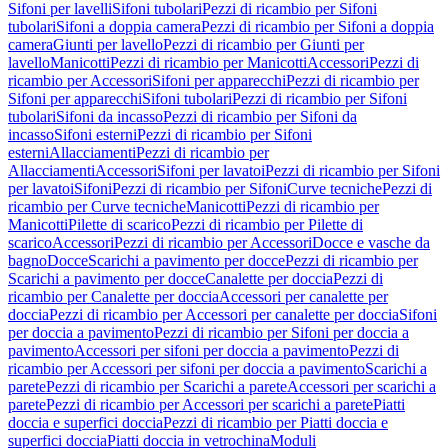
Sifoni per lavelli
Sifoni tubolari
Pezzi di ricambio per Sifoni
tubolari
Sifoni a doppia camera
Pezzi di ricambio per Sifoni a doppia
camera
Giunti per lavello
Pezzi di ricambio per Giunti per
lavello
Manicotti
Pezzi di ricambio per Manicotti
Accessori
Pezzi di
ricambio per Accessori
Sifoni per apparecchi
Pezzi di ricambio per
Sifoni per apparecchi
Sifoni tubolari
Pezzi di ricambio per Sifoni
tubolari
Sifoni da incasso
Pezzi di ricambio per Sifoni da
incasso
Sifoni esterni
Pezzi di ricambio per Sifoni
esterni
Allacciamenti
Pezzi di ricambio per
Allacciamenti
Accessori
Sifoni per lavatoi
Pezzi di ricambio per Sifoni
per lavatoi
Sifoni
Pezzi di ricambio per Sifoni
Curve tecniche
Pezzi di
ricambio per Curve tecniche
Manicotti
Pezzi di ricambio per
Manicotti
Pilette di scarico
Pezzi di ricambio per Pilette di
scarico
Accessori
Pezzi di ricambio per Accessori
Docce e vasche da
bagno
Docce
Scarichi a pavimento per docce
Pezzi di ricambio per
Scarichi a pavimento per docce
Canalette per doccia
Pezzi di
ricambio per Canalette per doccia
Accessori per canalette per
doccia
Pezzi di ricambio per Accessori per canalette per doccia
Sifoni
per doccia a pavimento
Pezzi di ricambio per Sifoni per doccia a
pavimento
Accessori per sifoni per doccia a pavimento
Pezzi di
ricambio per Accessori per sifoni per doccia a pavimento
Scarichi a
parete
Pezzi di ricambio per Scarichi a parete
Accessori per scarichi a
parete
Pezzi di ricambio per Accessori per scarichi a parete
Piatti
doccia e superfici doccia
Pezzi di ricambio per Piatti doccia e
superfici doccia
Piatti doccia in vetrochina
Moduli