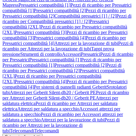
Mapress
Pressatrici compatibilità [1]
Pezzi di ricambio per Pressatrici
compatibilità [1]
Pressatrici compatibilità [2]
Pezzi di ricambio per
Pressatrici compatibilità [2]
Compatibilità pressatrici [1] / [2]
Pezzi di
ricambio per Compatibilità pressatrici [1] / [2]
Pressatrici
compatibilità [2XL]
Pezzi di ricambio per Pressatrici compatibilità
[2XL]
Pressatrici compatibilità [3]
Pezzi di ricambio per Pressatrici
compatibilità [3]
Pressatrici compatibilità [4]
Pezzi di ricambio per
Pressatrici compatibilità [4]
Attrezzi per la lavorazione di tubi
Pezzi di
ricambio per Attrezzi per la lavorazione di tubi
Tappi prova
pressione
Strumenti di controllo
Accessori
Pressatrici
Pezzi di ricambio
per Pressatrici
Pressatrici compatibilità [1]
Pezzi di ricambio per
Pressatrici compatibilità [1]
Pressatrici compatibilità [2]
Pezzi di
ricambio per Pressatrici compatibilità [2]
Pressatrici compatibilità
[2XL]
Pezzi di ricambio per Pressatrici compatibilità
[2XL]
Pressatrici compatibilità [4]
Pezzi di ricambio per Pressatrici
compatibilità [4]
Per sistemi di pannelli radianti Geberit
Srotolatori
tubi
Attrezzi per Geberit Silent-db20 / Geberit PE
Pezzi di ricambio
per Attrezzi per Geberit Silent-db20 / Geberit PE
Attrezzi per
saldatura elettrica
Pezzi di ricambio per Attrezzi per saldatura
elettrica
Attrezzi per saldatura a specchio
Accessori attrezzi per
saldatura a specchio
Pezzi di ricambio per Accessori attrezzi per
saldatura a specchio
Attrezzi per la lavorazione di tubi
Pezzi di
ricambio per Attrezzi per la lavorazione di
tubi
Telecomandi
Telecomandi