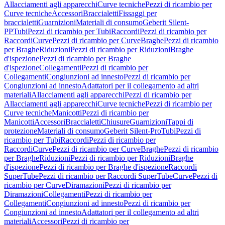
Allacciamenti agli apparecchi
Curve tecniche
Pezzi di ricambio per
Curve tecniche
Accessori
Braccialetti
Fissaggi per
braccialetti
Guarnizioni
Materiali di consumo
Geberit Silent-
PP
Tubi
Pezzi di ricambio per Tubi
Raccordi
Pezzi di ricambio per
Raccordi
Curve
Pezzi di ricambio per Curve
Braghe
Pezzi di ricambio
per Braghe
Riduzioni
Pezzi di ricambio per Riduzioni
Braghe
d'ispezione
Pezzi di ricambio per Braghe
d'ispezione
Collegamenti
Pezzi di ricambio per
Collegamenti
Congiunzioni ad innesto
Pezzi di ricambio per
Congiunzioni ad innesto
Adattatori per il collegamento ad altri
materiali
Allacciamenti agli apparecchi
Pezzi di ricambio per
Allacciamenti agli apparecchi
Curve tecniche
Pezzi di ricambio per
Curve tecniche
Manicotti
Pezzi di ricambio per
Manicotti
Accessori
Braccialetti
Chiusure
Guarnizioni
Tappi di
protezione
Materiali di consumo
Geberit Silent-Pro
Tubi
Pezzi di
ricambio per Tubi
Raccordi
Pezzi di ricambio per
Raccordi
Curve
Pezzi di ricambio per Curve
Braghe
Pezzi di ricambio
per Braghe
Riduzioni
Pezzi di ricambio per Riduzioni
Braghe
d'ispezione
Pezzi di ricambio per Braghe d'ispezione
Raccordi
SuperTube
Pezzi di ricambio per Raccordi SuperTube
Curve
Pezzi di
ricambio per Curve
Diramazioni
Pezzi di ricambio per
Diramazioni
Collegamenti
Pezzi di ricambio per
Collegamenti
Congiunzioni ad innesto
Pezzi di ricambio per
Congiunzioni ad innesto
Adattatori per il collegamento ad altri
materiali
Accessori
Pezzi di ricambio per