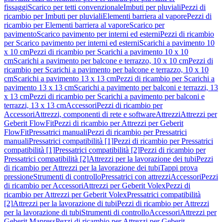
fissaggi
Scarico per tetti convenzionale
Imbuti per pluviali
Pezzi di
ricambio per Imbuti per pluviali
Elementi barriera al vapore
Pezzi di
ricambio per Elementi barriera al vapore
Scarico per
pavimento
Scarico pavimento per interni ed esterni
Pezzi di ricambio
per Scarico pavimento per interni ed esterni
Scarichi a pavimento 10
x 10 cm
Pezzi di ricambio per Scarichi a pavimento 10 x 10
cm
Scarichi a pavimento per balcone e terrazzo, 10 x 10 cm
Pezzi di
ricambio per Scarichi a pavimento per balcone e terrazzo, 10 x 10
cm
Scarichi a pavimento 13 x 13 cm
Pezzi di ricambio per Scarichi a
pavimento 13 x 13 cm
Scarichi a pavimento per balconi e terrazzi, 13
x 13 cm
Pezzi di ricambio per Scarichi a pavimento per balconi e
terrazzi, 13 x 13 cm
Accessori
Pezzi di ricambio per
Accessori
Attrezzi, componenti di rete e software
Attrezzi
Attrezzi per
Geberit FlowFit
Pezzi di ricambio per Attrezzi per Geberit
FlowFit
Pressatrici manuali
Pezzi di ricambio per Pressatrici
manuali
Pressatrici compatibilità [1]
Pezzi di ricambio per Pressatrici
compatibilità [1]
Pressatrici compatibilità [2]
Pezzi di ricambio per
Pressatrici compatibilità [2]
Attrezzi per la lavorazione dei tubi
Pezzi
di ricambio per Attrezzi per la lavorazione dei tubi
Tappi prova
pressione
Strumenti di controllo
Pressatrici con attrezzi
Accessori
Pezzi
di ricambio per Accessori
Attrezzi per Geberit Volex
Pezzi di
ricambio per Attrezzi per Geberit Volex
Pressatrici compatibilità
[2]
Attrezzi per la lavorazione di tubi
Pezzi di ricambio per Attrezzi
per la lavorazione di tubi
Strumenti di controllo
Accessori
Attrezzi per
Geberit Mapress
Pezzi di ricambio per Attrezzi per Geberit