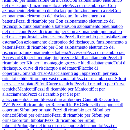
ricambio per Installazione da incasso
Con azionamento elettronico
del risciacquo, funzionamento a rete
Pezzi di ricambio per Con
azionamento elettronico del risciacquo, funzionamento a rete
Con
azionamento elettronico del risciacquo, funzionamento a
batteria
Pezzi di ricambio per Con azionamento elettronico del
risciacquo, funzionamento a batteria
Con azionamento pneumatico
del risciacquo
Pezzi di ricambio per Con azionamento pneumatico
del risciacquo
Installazione esterna
Pezzi di ricambio per Installazione
esterna
Con azionamento elettronico del risciacquo, funzionamento a
batteria
Pezzi di ricambio per Con azionamento elettronico del
risciacquo, funzionamento a batteria
Accessori
Pezzi di ricambio per
Accessori
Kit per il montaggio grezzo e kit di adattamento
Pezzi di
ricambio per Kit per il montaggio grezzo e kit di adattamento
Tubi di
risciacquo, curve di risciacquo e adattatori
Placche di
copertura
Comandi d’uso
Allacciamenti agli apparecchi per vasi,
orinatoi e bidet
Sifoni per vasi e vuotatoi
Pezzi di ricambio per Sifoni
per vasi e vuotatoi
Sifoni
Curve tecniche
Pezzi di ricambio per Curve
tecniche
Manicotti
Pezzi di ricambio per Manicotti
Set per
allacciamento
Pezzi di ricambio per Set per
allacciamento
Cannotti
Pezzi di ricambio per Cannotti
Raccordi in
PVC
Pezzi di ricambio per Raccordi in PVC
Morsetti e cappucci di
copertura
Sifoni per orinatoi
Pezzi di ricambio per Sifoni per
orinatoi
Sifoni per orinatoio
Pezzi di ricambio per Sifoni per
orinatoio
Sifoni tubolari
Pezzi di ricambio per Sifoni
tubolari
Prolunghe del tubo di risciacquo e del cannotto
Pezzi di