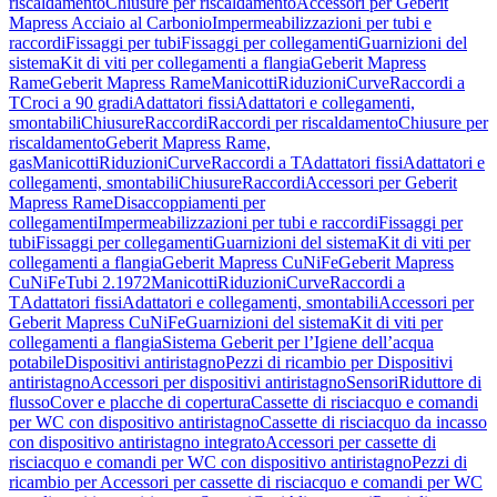
riscaldamento
Chiusure per riscaldamento
Accessori per Geberit
Mapress Acciaio al Carbonio
Impermeabilizzazioni per tubi e
raccordi
Fissaggi per tubi
Fissaggi per collegamenti
Guarnizioni del
sistema
Kit di viti per collegamenti a flangia
Geberit Mapress
Rame
Geberit Mapress Rame
Manicotti
Riduzioni
Curve
Raccordi a
T
Croci a 90 gradi
Adattatori fissi
Adattatori e collegamenti,
smontabili
Chiusure
Raccordi
Raccordi per riscaldamento
Chiusure per
riscaldamento
Geberit Mapress Rame,
gas
Manicotti
Riduzioni
Curve
Raccordi a T
Adattatori fissi
Adattatori e
collegamenti, smontabili
Chiusure
Raccordi
Accessori per Geberit
Mapress Rame
Disaccoppiamenti per
collegamenti
Impermeabilizzazioni per tubi e raccordi
Fissaggi per
tubi
Fissaggi per collegamenti
Guarnizioni del sistema
Kit di viti per
collegamenti a flangia
Geberit Mapress CuNiFe
Geberit Mapress
CuNiFe
Tubi 2.1972
Manicotti
Riduzioni
Curve
Raccordi a
T
Adattatori fissi
Adattatori e collegamenti, smontabili
Accessori per
Geberit Mapress CuNiFe
Guarnizioni del sistema
Kit di viti per
collegamenti a flangia
Sistema Geberit per l’Igiene dell’acqua
potabile
Dispositivi antiristagno
Pezzi di ricambio per Dispositivi
antiristagno
Accessori per dispositivi antiristagno
Sensori
Riduttore di
flusso
Cover e placche di copertura
Cassette di risciacquo e comandi
per WC con dispositivo antiristagno
Cassette di risciacquo da incasso
con dispositivo antiristagno integrato
Accessori per cassette di
risciacquo e comandi per WC con dispositivo antiristagno
Pezzi di
ricambio per Accessori per cassette di risciacquo e comandi per WC