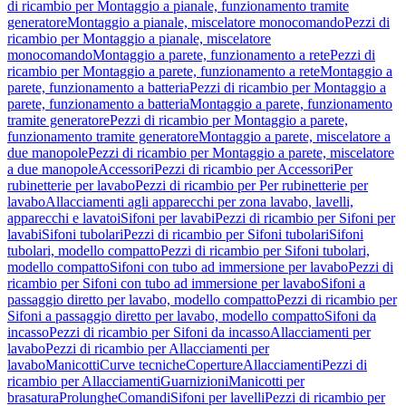
di ricambio per Montaggio a pianale, funzionamento tramite
generatore
Montaggio a pianale, miscelatore monocomando
Pezzi di
ricambio per Montaggio a pianale, miscelatore
monocomando
Montaggio a parete, funzionamento a rete
Pezzi di
ricambio per Montaggio a parete, funzionamento a rete
Montaggio a
parete, funzionamento a batteria
Pezzi di ricambio per Montaggio a
parete, funzionamento a batteria
Montaggio a parete, funzionamento
tramite generatore
Pezzi di ricambio per Montaggio a parete,
funzionamento tramite generatore
Montaggio a parete, miscelatore a
due manopole
Pezzi di ricambio per Montaggio a parete, miscelatore
a due manopole
Accessori
Pezzi di ricambio per Accessori
Per
rubinetterie per lavabo
Pezzi di ricambio per Per rubinetterie per
lavabo
Allacciamenti agli apparecchi per zona lavabo, lavelli,
apparecchi e lavatoi
Sifoni per lavabi
Pezzi di ricambio per Sifoni per
lavabi
Sifoni tubolari
Pezzi di ricambio per Sifoni tubolari
Sifoni
tubolari, modello compatto
Pezzi di ricambio per Sifoni tubolari,
modello compatto
Sifoni con tubo ad immersione per lavabo
Pezzi di
ricambio per Sifoni con tubo ad immersione per lavabo
Sifoni a
passaggio diretto per lavabo, modello compatto
Pezzi di ricambio per
Sifoni a passaggio diretto per lavabo, modello compatto
Sifoni da
incasso
Pezzi di ricambio per Sifoni da incasso
Allacciamenti per
lavabo
Pezzi di ricambio per Allacciamenti per
lavabo
Manicotti
Curve tecniche
Coperture
Allacciamenti
Pezzi di
ricambio per Allacciamenti
Guarnizioni
Manicotti per
brasatura
Prolunghe
Comandi
Sifoni per lavelli
Pezzi di ricambio per