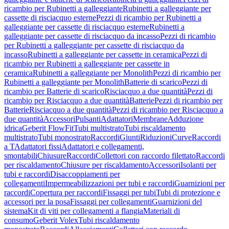
ricambio per Rubinetti a galleggiante
Rubinetti a galleggiante per
cassette di risciacquo esterne
Pezzi di ricambio per Rubinetti a
galleggiante per cassette di risciacquo esterne
Rubinetti a
galleggiante per cassette di risciacquo da incasso
Pezzi di ricambio
per Rubinetti a galleggiante per cassette di risciacquo da
incasso
Rubinetti a galleggiante per cassette in ceramica
Pezzi di
ricambio per Rubinetti a galleggiante per cassette in
ceramica
Rubinetti a galleggiante per Monolith
Pezzi di ricambio per
Rubinetti a galleggiante per Monolith
Batterie di scarico
Pezzi di
ricambio per Batterie di scarico
Risciacquo a due quantità
Pezzi di
ricambio per Risciacquo a due quantità
Batterie
Pezzi di ricambio per
Batterie
Risciacquo a due quantità
Pezzi di ricambio per Risciacquo a
due quantità
Accessori
Pulsanti
Adattatori
Membrane
Adduzione
idrica
Geberit FlowFit
Tubi multistrato
Tubi riscaldamento
multistrato
Tubi monostrato
Raccordi
Giunti
Riduzioni
Curve
Raccordi
a T
Adattatori fissi
Adattatori e collegamenti,
smontabili
Chiusure
Raccordi
Collettori con raccordo filettato
Raccordi
per riscaldamento
Chiusure per riscaldamento
Accessori
Isolanti per
tubi e raccordi
Disaccoppiamenti per
collegamenti
Impermeabilizzazioni per tubi e raccordi
Guarnizioni per
raccordi
Copertura per raccordi
Fissaggi per tubi
Tubi di protezione e
accessori per la posa
Fissaggi per collegamenti
Guarnizioni del
sistema
Kit di viti per collegamenti a flangia
Materiali di
consumo
Geberit Volex
Tubi riscaldamento