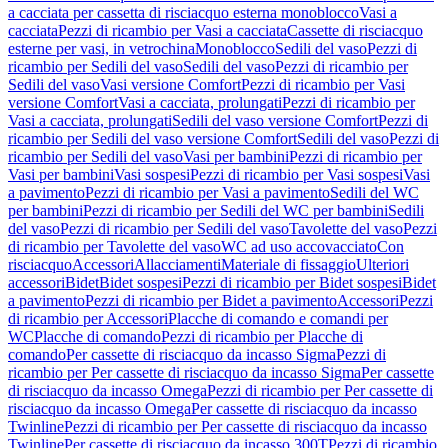
a cacciata per cassetta di risciacquo esterna monoblocco
Vasi a
cacciata
Pezzi di ricambio per Vasi a cacciata
Cassette di risciacquo
esterne per vasi, in vetrochina
Monoblocco
Sedili del vaso
Pezzi di
ricambio per Sedili del vaso
Sedili del vaso
Pezzi di ricambio per
Sedili del vaso
Vasi versione Comfort
Pezzi di ricambio per Vasi
versione Comfort
Vasi a cacciata, prolungati
Pezzi di ricambio per
Vasi a cacciata, prolungati
Sedili del vaso versione Comfort
Pezzi di
ricambio per Sedili del vaso versione Comfort
Sedili del vaso
Pezzi di
ricambio per Sedili del vaso
Vasi per bambini
Pezzi di ricambio per
Vasi per bambini
Vasi sospesi
Pezzi di ricambio per Vasi sospesi
Vasi
a pavimento
Pezzi di ricambio per Vasi a pavimento
Sedili del WC
per bambini
Pezzi di ricambio per Sedili del WC per bambini
Sedili
del vaso
Pezzi di ricambio per Sedili del vaso
Tavolette del vaso
Pezzi
di ricambio per Tavolette del vaso
WC ad uso accovacciato
Con
risciacquo
Accessori
Allacciamenti
Materiale di fissaggio
Ulteriori
accessori
Bidet
Bidet sospesi
Pezzi di ricambio per Bidet sospesi
Bidet
a pavimento
Pezzi di ricambio per Bidet a pavimento
Accessori
Pezzi
di ricambio per Accessori
Placche di comando e comandi per
WC
Placche di comando
Pezzi di ricambio per Placche di
comando
Per cassette di risciacquo da incasso Sigma
Pezzi di
ricambio per Per cassette di risciacquo da incasso Sigma
Per cassette
di risciacquo da incasso Omega
Pezzi di ricambio per Per cassette di
risciacquo da incasso Omega
Per cassette di risciacquo da incasso
Twinline
Pezzi di ricambio per Per cassette di risciacquo da incasso
Twinline
Per cassette di risciacquo da incasso 300T
Pezzi di ricambio