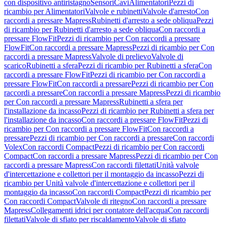
con dispositivo antiristagno
Sensori
Cavi
Alimentatori
Pezzi di
ricambio per Alimentatori
Valvole e rubinetti
Valvole d'arresto
Con
raccordi a pressare Mapress
Rubinetti d'arresto a sede obliqua
Pezzi
di ricambio per Rubinetti d'arresto a sede obliqua
Con raccordi a
pressare FlowFit
Pezzi di ricambio per Con raccordi a pressare
FlowFit
Con raccordi a pressare Mapress
Pezzi di ricambio per Con
raccordi a pressare Mapress
Valvole di prelievo
Valvole di
scarico
Rubinetti a sfera
Pezzi di ricambio per Rubinetti a sfera
Con
raccordi a pressare FlowFit
Pezzi di ricambio per Con raccordi a
pressare FlowFit
Con raccordi a pressare
Pezzi di ricambio per Con
raccordi a pressare
Con raccordi a pressare Mapress
Pezzi di ricambio
per Con raccordi a pressare Mapress
Rubinetti a sfera per
l'installazione da incasso
Pezzi di ricambio per Rubinetti a sfera per
l'installazione da incasso
Con raccordi a pressare FlowFit
Pezzi di
ricambio per Con raccordi a pressare FlowFit
Con raccordi a
pressare
Pezzi di ricambio per Con raccordi a pressare
Con raccordi
Volex
Con raccordi Compact
Pezzi di ricambio per Con raccordi
Compact
Con raccordi a pressare Mapress
Pezzi di ricambio per Con
raccordi a pressare Mapress
Con raccordi filettati
Unità valvole
d'intercettazione e collettori per il montaggio da incasso
Pezzi di
ricambio per Unità valvole d'intercettazione e collettori per il
montaggio da incasso
Con raccordi Compact
Pezzi di ricambio per
Con raccordi Compact
Valvole di ritegno
Con raccordi a pressare
Mapress
Collegamenti idrici per contatore dell'acqua
Con raccordi
filettati
Valvole di sfiato per riscaldamento
Valvole di sfiato