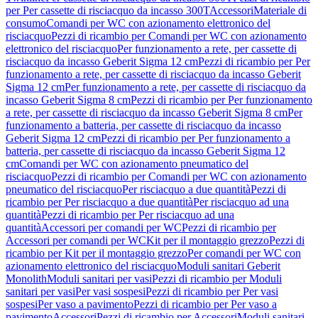
per Per cassette di risciacquo da incasso 300T
Accessori
Materiale di
consumo
Comandi per WC con azionamento elettronico del
risciacquo
Pezzi di ricambio per Comandi per WC con azionamento
elettronico del risciacquo
Per funzionamento a rete, per cassette di
risciacquo da incasso Geberit Sigma 12 cm
Pezzi di ricambio per Per
funzionamento a rete, per cassette di risciacquo da incasso Geberit
Sigma 12 cm
Per funzionamento a rete, per cassette di risciacquo da
incasso Geberit Sigma 8 cm
Pezzi di ricambio per Per funzionamento
a rete, per cassette di risciacquo da incasso Geberit Sigma 8 cm
Per
funzionamento a batteria, per cassette di risciacquo da incasso
Geberit Sigma 12 cm
Pezzi di ricambio per Per funzionamento a
batteria, per cassette di risciacquo da incasso Geberit Sigma 12
cm
Comandi per WC con azionamento pneumatico del
risciacquo
Pezzi di ricambio per Comandi per WC con azionamento
pneumatico del risciacquo
Per risciacquo a due quantità
Pezzi di
ricambio per Per risciacquo a due quantità
Per risciacquo ad una
quantità
Pezzi di ricambio per Per risciacquo ad una
quantità
Accessori per comandi per WC
Pezzi di ricambio per
Accessori per comandi per WC
Kit per il montaggio grezzo
Pezzi di
ricambio per Kit per il montaggio grezzo
Per comandi per WC con
azionamento elettronico del risciacquo
Moduli sanitari Geberit
Monolith
Moduli sanitari per vasi
Pezzi di ricambio per Moduli
sanitari per vasi
Per vasi sospesi
Pezzi di ricambio per Per vasi
sospesi
Per vaso a pavimento
Pezzi di ricambio per Per vaso a
pavimento
Accessori
Pezzi di ricambio per Accessori
Moduli sanitari