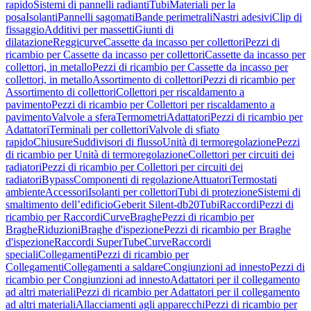
rapido
Sistemi di pannelli radianti
Tubi
Materiali per la
posa
Isolanti
Pannelli sagomati
Bande perimetrali
Nastri adesivi
Clip di
fissaggio
Additivi per massetti
Giunti di
dilatazione
Reggicurve
Cassette da incasso per collettori
Pezzi di
ricambio per Cassette da incasso per collettori
Cassette da incasso per
collettori, in metallo
Pezzi di ricambio per Cassette da incasso per
collettori, in metallo
Assortimento di collettori
Pezzi di ricambio per
Assortimento di collettori
Collettori per riscaldamento a
pavimento
Pezzi di ricambio per Collettori per riscaldamento a
pavimento
Valvole a sfera
Termometri
Adattatori
Pezzi di ricambio per
Adattatori
Terminali per collettori
Valvole di sfiato
rapido
Chiusure
Suddivisori di flusso
Unità di termoregolazione
Pezzi
di ricambio per Unità di termoregolazione
Collettori per circuiti dei
radiatori
Pezzi di ricambio per Collettori per circuiti dei
radiatori
Bypass
Componenti di regolazione
Attuatori
Termostati
ambiente
Accessori
Isolanti per collettori
Tubi di protezione
Sistemi di
smaltimento dell’edificio
Geberit Silent-db20
Tubi
Raccordi
Pezzi di
ricambio per Raccordi
Curve
Braghe
Pezzi di ricambio per
Braghe
Riduzioni
Braghe d'ispezione
Pezzi di ricambio per Braghe
d'ispezione
Raccordi SuperTube
Curve
Raccordi
speciali
Collegamenti
Pezzi di ricambio per
Collegamenti
Collegamenti a saldare
Congiunzioni ad innesto
Pezzi di
ricambio per Congiunzioni ad innesto
Adattatori per il collegamento
ad altri materiali
Pezzi di ricambio per Adattatori per il collegamento
ad altri materiali
Allacciamenti agli apparecchi
Pezzi di ricambio per