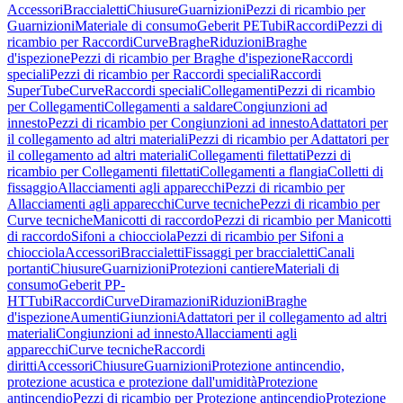
Accessori
Braccialetti
Chiusure
Guarnizioni
Pezzi di ricambio per
Guarnizioni
Materiale di consumo
Geberit PE
Tubi
Raccordi
Pezzi di
ricambio per Raccordi
Curve
Braghe
Riduzioni
Braghe
d'ispezione
Pezzi di ricambio per Braghe d'ispezione
Raccordi
speciali
Pezzi di ricambio per Raccordi speciali
Raccordi
SuperTube
Curve
Raccordi speciali
Collegamenti
Pezzi di ricambio
per Collegamenti
Collegamenti a saldare
Congiunzioni ad
innesto
Pezzi di ricambio per Congiunzioni ad innesto
Adattatori per
il collegamento ad altri materiali
Pezzi di ricambio per Adattatori per
il collegamento ad altri materiali
Collegamenti filettati
Pezzi di
ricambio per Collegamenti filettati
Collegamenti a flangia
Colletti di
fissaggio
Allacciamenti agli apparecchi
Pezzi di ricambio per
Allacciamenti agli apparecchi
Curve tecniche
Pezzi di ricambio per
Curve tecniche
Manicotti di raccordo
Pezzi di ricambio per Manicotti
di raccordo
Sifoni a chiocciola
Pezzi di ricambio per Sifoni a
chiocciola
Accessori
Braccialetti
Fissaggi per braccialetti
Canali
portanti
Chiusure
Guarnizioni
Protezioni cantiere
Materiali di
consumo
Geberit PP-
HT
Tubi
Raccordi
Curve
Diramazioni
Riduzioni
Braghe
d'ispezione
Aumenti
Giunzioni
Adattatori per il collegamento ad altri
materiali
Congiunzioni ad innesto
Allacciamenti agli
apparecchi
Curve tecniche
Raccordi
diritti
Accessori
Chiusure
Guarnizioni
Protezione antincendio,
protezione acustica e protezione dall'umidità
Protezione
antincendio
Pezzi di ricambio per Protezione antincendio
Protezione