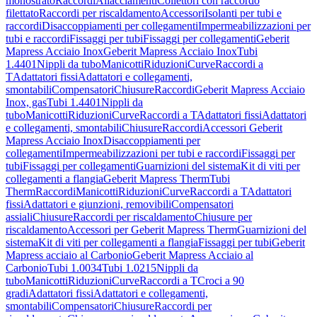
monostrato
Raccordi
Allacciamenti
Collettori con raccordo
filettato
Raccordi per riscaldamento
Accessori
Isolanti per tubi e
raccordi
Disaccoppiamenti per collegamenti
Impermeabilizzazioni per
tubi e raccordi
Fissaggi per tubi
Fissaggi per collegamenti
Geberit
Mapress Acciaio Inox
Geberit Mapress Acciaio Inox
Tubi
1.4401
Nippli da tubo
Manicotti
Riduzioni
Curve
Raccordi a
T
Adattatori fissi
Adattatori e collegamenti,
smontabili
Compensatori
Chiusure
Raccordi
Geberit Mapress Acciaio
Inox, gas
Tubi 1.4401
Nippli da
tubo
Manicotti
Riduzioni
Curve
Raccordi a T
Adattatori fissi
Adattatori
e collegamenti, smontabili
Chiusure
Raccordi
Accessori Geberit
Mapress Acciaio Inox
Disaccoppiamenti per
collegamenti
Impermeabilizzazioni per tubi e raccordi
Fissaggi per
tubi
Fissaggi per collegamenti
Guarnizioni del sistema
Kit di viti per
collegamenti a flangia
Geberit Mapress Therm
Tubi
Therm
Raccordi
Manicotti
Riduzioni
Curve
Raccordi a T
Adattatori
fissi
Adattatori e giunzioni, removibili
Compensatori
assiali
Chiusure
Raccordi per riscaldamento
Chiusure per
riscaldamento
Accessori per Geberit Mapress Therm
Guarnizioni del
sistema
Kit di viti per collegamenti a flangia
Fissaggi per tubi
Geberit
Mapress acciaio al Carbonio
Geberit Mapress Acciaio al
Carbonio
Tubi 1.0034
Tubi 1.0215
Nippli da
tubo
Manicotti
Riduzioni
Curve
Raccordi a T
Croci a 90
gradi
Adattatori fissi
Adattatori e collegamenti,
smontabili
Compensatori
Chiusure
Raccordi per