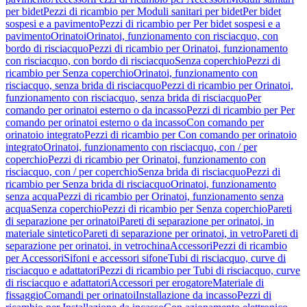
per bidet
Pezzi di ricambio per Moduli sanitari per bidet
Per bidet
sospesi e a pavimento
Pezzi di ricambio per Per bidet sospesi e a
pavimento
Orinatoi
Orinatoi, funzionamento con risciacquo, con
bordo di risciacquo
Pezzi di ricambio per Orinatoi, funzionamento
con risciacquo, con bordo di risciacquo
Senza coperchio
Pezzi di
ricambio per Senza coperchio
Orinatoi, funzionamento con
risciacquo, senza brida di risciacquo
Pezzi di ricambio per Orinatoi,
funzionamento con risciacquo, senza brida di risciacquo
Per
comando per orinatoi esterno o da incasso
Pezzi di ricambio per Per
comando per orinatoi esterno o da incasso
Con comando per
orinatoio integrato
Pezzi di ricambio per Con comando per orinatoio
integrato
Orinatoi, funzionamento con risciacquo, con / per
coperchio
Pezzi di ricambio per Orinatoi, funzionamento con
risciacquo, con / per coperchio
Senza brida di risciacquo
Pezzi di
ricambio per Senza brida di risciacquo
Orinatoi, funzionamento
senza acqua
Pezzi di ricambio per Orinatoi, funzionamento senza
acqua
Senza coperchio
Pezzi di ricambio per Senza coperchio
Pareti
di separazione per orinatoi
Pareti di separazione per orinatoi, in
materiale sintetico
Pareti di separazione per orinatoi, in vetro
Pareti di
separazione per orinatoi, in vetrochina
Accessori
Pezzi di ricambio
per Accessori
Sifoni e accessori sifone
Tubi di risciacquo, curve di
risciacquo e adattatori
Pezzi di ricambio per Tubi di risciacquo, curve
di risciacquo e adattatori
Accessori per erogatore
Materiale di
fissaggio
Comandi per orinatoi
Installazione da incasso
Pezzi di