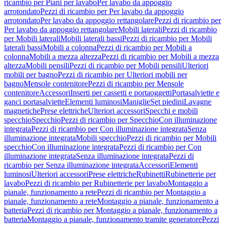
ricambio per Piani per lavabo
Per lavabo da appoggio
arrotondato
Pezzi di ricambio per Per lavabo da appoggio
arrotondato
Per lavabo da appoggio rettangolare
Pezzi di ricambio per
Per lavabo da appoggio rettangolare
Mobili laterali
Pezzi di ricambio
per Mobili laterali
Mobili laterali bassi
Pezzi di ricambio per Mobili
laterali bassi
Mobili a colonna
Pezzi di ricambio per Mobili a
colonna
Mobili a mezza altezza
Pezzi di ricambio per Mobili a mezza
altezza
Mobili pensili
Pezzi di ricambio per Mobili pensili
Ulteriori
mobili per bagno
Pezzi di ricambio per Ulteriori mobili per
bagno
Mensole contenitore
Pezzi di ricambio per Mensole
contenitore
Accessori
Inserti per cassetti e portaoggetti
Portasalviette e
ganci portasalviette
Elementi luminosi
Maniglie
Set piedini
Lavagne
magnetiche
Prese elettriche
Ulteriori accessori
Specchi e mobili
specchio
Specchio
Pezzi di ricambio per Specchio
Con illuminazione
integrata
Pezzi di ricambio per Con illuminazione integrata
Senza
illuminazione integrata
Mobili specchio
Pezzi di ricambio per Mobili
specchio
Con illuminazione integrata
Pezzi di ricambio per Con
illuminazione integrata
Senza illuminazione integrata
Pezzi di
ricambio per Senza illuminazione integrata
Accessori
Elementi
luminosi
Ulteriori accessori
Prese elettriche
Rubinetti
Rubinetterie per
lavabo
Pezzi di ricambio per Rubinetterie per lavabo
Montaggio a
pianale, funzionamento a rete
Pezzi di ricambio per Montaggio a
pianale, funzionamento a rete
Montaggio a pianale, funzionamento a
batteria
Pezzi di ricambio per Montaggio a pianale, funzionamento a
batteria
Montaggio a pianale, funzionamento tramite generatore
Pezzi