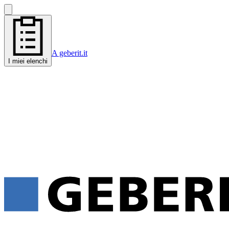
A geberit.it
I miei elenchi