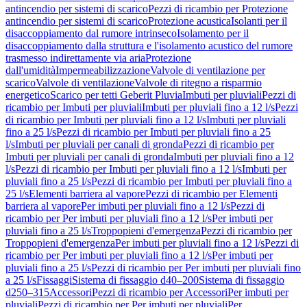
antincendio per sistemi di scarico
Pezzi di ricambio per Protezione
antincendio per sistemi di scarico
Protezione acustica
Isolanti per il
disaccoppiamento dal rumore intrinseco
Isolamento per il
disaccoppiamento dalla struttura e l'isolamento acustico del rumore
trasmesso indirettamente via aria
Protezione
dall'umidità
Impermeabilizzazione
Valvole di ventilazione per
scarico
Valvole di ventilazione
Valvole di ritegno a risparmio
energetico
Scarico per tetti Geberit Pluvia
Imbuti per pluviali
Pezzi di
ricambio per Imbuti per pluviali
Imbuti per pluviali fino a 12 l/s
Pezzi
di ricambio per Imbuti per pluviali fino a 12 l/s
Imbuti per pluviali
fino a 25 l/s
Pezzi di ricambio per Imbuti per pluviali fino a 25
l/s
Imbuti per pluviali per canali di gronda
Pezzi di ricambio per
Imbuti per pluviali per canali di gronda
Imbuti per pluviali fino a 12
l/s
Pezzi di ricambio per Imbuti per pluviali fino a 12 l/s
Imbuti per
pluviali fino a 25 l/s
Pezzi di ricambio per Imbuti per pluviali fino a
25 l/s
Elementi barriera al vapore
Pezzi di ricambio per Elementi
barriera al vapore
Per imbuti per pluviali fino a 12 l/s
Pezzi di
ricambio per Per imbuti per pluviali fino a 12 l/s
Per imbuti per
pluviali fino a 25 l/s
Troppopieni d'emergenza
Pezzi di ricambio per
Troppopieni d'emergenza
Per imbuti per pluviali fino a 12 l/s
Pezzi di
ricambio per Per imbuti per pluviali fino a 12 l/s
Per imbuti per
pluviali fino a 25 l/s
Pezzi di ricambio per Per imbuti per pluviali fino
a 25 l/s
Fissaggi
Sistema di fissaggio d40–200
Sistema di fissaggio
d250–315
Accessori
Pezzi di ricambio per Accessori
Per imbuti per
pluviali
Pezzi di ricambio per Per imbuti per pluviali
Per