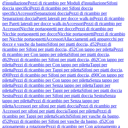
d'installazione
Pezzi di ricambio per Moduli d'installazione
Sifoni
doccia specifici
Pezzi di ricambio per Sifoni doccia
specifici
Accessori
Separazioni doccia
Pezzi di ricambio per
Separazioni doccia
Pareti laterali per docce walk-in
Pezzi di ricambio
per Pareti laterali per docce walk-in
Accessori
Pezzi di ricambio per
Accessori
Nicchie portaoggetti per docce
Pezzi di ricambio per
Nicchie portaoggetti per docce
Nicchie portaoggetti
Pezzi di ricambio
per Nicchie portaoggetti
Accessori
Allacciamenti agli apparecchi per
docce e vasche da bagno
Sifoni per piatti doccia, d52
Pezzi di
ricambio per Sifoni per piatti doccia, d52
Con tappo per piletta
Pezzi
di ricambio per Con tappo per piletta
Sifoni per piatti doccia,
d62
Pezzi di ricambio per Sifoni per piatti doccia, d62
Con tappo per
piletta
Pezzi di ricambio per Con tappo per piletta
Tappi per
piletta
Pezzi di ricambio per Tappi per piletta
Sifoni per piatti doccia,
d90
Pezzi di ricambio per Sifoni per piatti doccia, d90
Con tappo per
piletta
Pezzi di ricambio per Con tappo per piletta
Senza tappo per
piletta
Pezzi di ricambio per Senza tappo per piletta
Tappi per
piletta
Pezzi di ricambio per Tappi per piletta
Sifoni per piatti doccia
Sestra
Pezzi di ricambio per Sifoni per piatti doccia Sestra
Senza
tappo per piletta
Pezzi di ricambio per Senza tappo per
piletta
Accessori per sifoni per piatti doccia
Pezzi di ricambio per
Accessori per sifoni per piatti doccia
Tappi per piletta
Pezzi di
ricambio per Tappi per piletta
Scarichi
Sifoni per vasche da bagno,
d52
Pezzi di ricambio per Sifoni per vasche da bagno, d52
Con
azionamento a rotazione
Pezzi di ricambio per Con azionamento a