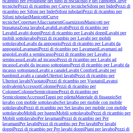
ricambio per Prolunghe del tubo di risciacquo e del cannotto
Curve
tecniche
Pezzi di ricambio per Curve tecniche
Sifoni per bidet
Pezzi di
ricambio per Sifoni per bidet
Sifoni tubolari
Pezzi di ricambio per
Sifoni tubolari
Manicotti
Curve
tecniche
Coperture
Allacciamenti
Guarnizioni
Manicotti per
brasatura
Zona lavabo
Lavabi
Lavabi
Pezzi di ricambio per
Lavabi
Lavabi doppi
Pezzi di ricambio per Lavabi doppi
Lavabi per
mobili sottolavabo
Pezzi di ricambio per Lavabi per mobili
sottolavabo
Lavabi da appoggio
Pezzi di ricambio per Lavabi da
appoggio
Lavamani
Pezzi di ricambio per Lavamani
Lavamani ad
angolo
Lavabi a semincasso
Pezzi di ricambio per Lavabi a
semincasso
Lavabi ad incasso
Pezzi di ricambio per Lavabi ad
incasso
Lavabi da incasso sottopiano
Pezzi di ricambio per Lavabi da
incasso sottopiano
Lavabi a canale
Lavabi Comfort
Lavabi per
bambini
Lavabi a canale
Ulteriori lavabi
Pezzi di ricambio per
Ulteriori lavabi
Vuotatoi
Pezzi di ricambio per Vuotatoi
Lavatoi
polivalenti
Accessori
Colonne
Pezzi di ricambio per
Colonne
Colonne
Semicolonne
Pezzi di ricambio per
Semicolonne
Accessori
Tappi per piletta
Materiale di fissaggio
Set
lavabo con mobile sottolavabo
Set lavabo per mobile con mobile
sottolavabo
Pezzi di ricambio per Set lavabo per mobile con mobile
sottolavabo
Mobili per bagno
Mobili sottolavabo
Pezzi di ricambio per
Mobili sottolavabo
Per lavamani
Pezzi di ricambio per Per
lavamani
Per lavabi
Pezzi di ricambio per Per lavabi
Per lavabi
doppi
Pezzi di ricambio per Per lavabi doppi
Piani per lavabo
Pezzi di