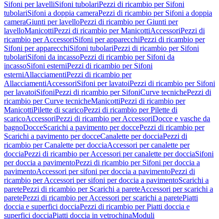
Sifoni per lavelli
Sifoni tubolari
Pezzi di ricambio per Sifoni
tubolari
Sifoni a doppia camera
Pezzi di ricambio per Sifoni a doppia
camera
Giunti per lavello
Pezzi di ricambio per Giunti per
lavello
Manicotti
Pezzi di ricambio per Manicotti
Accessori
Pezzi di
ricambio per Accessori
Sifoni per apparecchi
Pezzi di ricambio per
Sifoni per apparecchi
Sifoni tubolari
Pezzi di ricambio per Sifoni
tubolari
Sifoni da incasso
Pezzi di ricambio per Sifoni da
incasso
Sifoni esterni
Pezzi di ricambio per Sifoni
esterni
Allacciamenti
Pezzi di ricambio per
Allacciamenti
Accessori
Sifoni per lavatoi
Pezzi di ricambio per Sifoni
per lavatoi
Sifoni
Pezzi di ricambio per Sifoni
Curve tecniche
Pezzi di
ricambio per Curve tecniche
Manicotti
Pezzi di ricambio per
Manicotti
Pilette di scarico
Pezzi di ricambio per Pilette di
scarico
Accessori
Pezzi di ricambio per Accessori
Docce e vasche da
bagno
Docce
Scarichi a pavimento per docce
Pezzi di ricambio per
Scarichi a pavimento per docce
Canalette per doccia
Pezzi di
ricambio per Canalette per doccia
Accessori per canalette per
doccia
Pezzi di ricambio per Accessori per canalette per doccia
Sifoni
per doccia a pavimento
Pezzi di ricambio per Sifoni per doccia a
pavimento
Accessori per sifoni per doccia a pavimento
Pezzi di
ricambio per Accessori per sifoni per doccia a pavimento
Scarichi a
parete
Pezzi di ricambio per Scarichi a parete
Accessori per scarichi a
parete
Pezzi di ricambio per Accessori per scarichi a parete
Piatti
doccia e superfici doccia
Pezzi di ricambio per Piatti doccia e
superfici doccia
Piatti doccia in vetrochina
Moduli