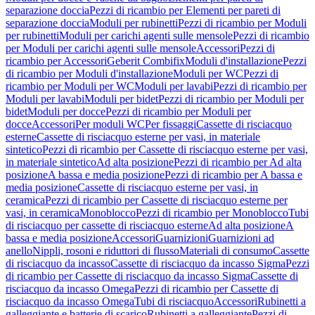
separazione doccia
Pezzi di ricambio per Elementi per pareti di
separazione doccia
Moduli per rubinetti
Pezzi di ricambio per Moduli
per rubinetti
Moduli per carichi agenti sulle mensole
Pezzi di ricambio
per Moduli per carichi agenti sulle mensole
Accessori
Pezzi di
ricambio per Accessori
Geberit Combifix
Moduli d'installazione
Pezzi
di ricambio per Moduli d'installazione
Moduli per WC
Pezzi di
ricambio per Moduli per WC
Moduli per lavabi
Pezzi di ricambio per
Moduli per lavabi
Moduli per bidet
Pezzi di ricambio per Moduli per
bidet
Moduli per docce
Pezzi di ricambio per Moduli per
docce
Accessori
Per moduli WC
Per fissaggi
Cassette di risciacquo
esterne
Cassette di risciacquo esterne per vasi, in materiale
sintetico
Pezzi di ricambio per Cassette di risciacquo esterne per vasi,
in materiale sintetico
Ad alta posizione
Pezzi di ricambio per Ad alta
posizione
A bassa e media posizione
Pezzi di ricambio per A bassa e
media posizione
Cassette di risciacquo esterne per vasi, in
ceramica
Pezzi di ricambio per Cassette di risciacquo esterne per
vasi, in ceramica
Monoblocco
Pezzi di ricambio per Monoblocco
Tubi
di risciacquo per cassette di risciacquo esterne
Ad alta posizione
A
bassa e media posizione
Accessori
Guarnizioni
Guarnizioni ad
anello
Nippli, rosoni e riduttori di flusso
Materiali di consumo
Cassette
di risciacquo da incasso
Cassette di risciacquo da incasso Sigma
Pezzi
di ricambio per Cassette di risciacquo da incasso Sigma
Cassette di
risciacquo da incasso Omega
Pezzi di ricambio per Cassette di
risciacquo da incasso Omega
Tubi di risciacquo
Accessori
Rubinetti a
galleggiante e batterie di scarico
Rubinetti a galleggiante
Pezzi di