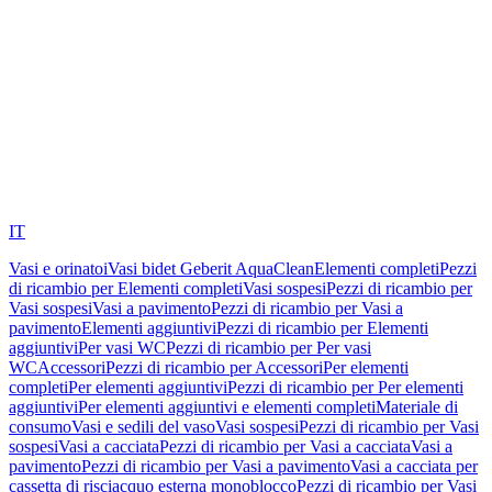
IT
Vasi e orinatoi
Vasi bidet Geberit AquaClean
Elementi completi
Pezzi
di ricambio per Elementi completi
Vasi sospesi
Pezzi di ricambio per
Vasi sospesi
Vasi a pavimento
Pezzi di ricambio per Vasi a
pavimento
Elementi aggiuntivi
Pezzi di ricambio per Elementi
aggiuntivi
Per vasi WC
Pezzi di ricambio per Per vasi
WC
Accessori
Pezzi di ricambio per Accessori
Per elementi
completi
Per elementi aggiuntivi
Pezzi di ricambio per Per elementi
aggiuntivi
Per elementi aggiuntivi e elementi completi
Materiale di
consumo
Vasi e sedili del vaso
Vasi sospesi
Pezzi di ricambio per Vasi
sospesi
Vasi a cacciata
Pezzi di ricambio per Vasi a cacciata
Vasi a
pavimento
Pezzi di ricambio per Vasi a pavimento
Vasi a cacciata per
cassetta di risciacquo esterna monoblocco
Pezzi di ricambio per Vasi