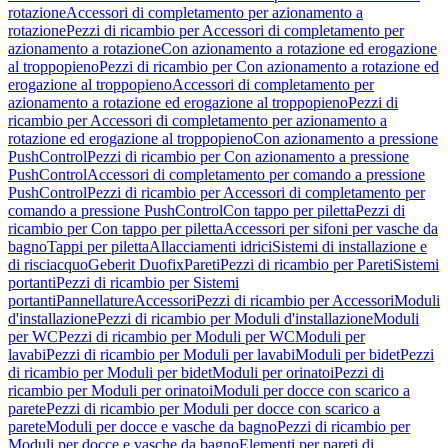
rotazione
Accessori di completamento per azionamento a
rotazione
Pezzi di ricambio per Accessori di completamento per
azionamento a rotazione
Con azionamento a rotazione ed erogazione
al troppopieno
Pezzi di ricambio per Con azionamento a rotazione ed
erogazione al troppopieno
Accessori di completamento per
azionamento a rotazione ed erogazione al troppopieno
Pezzi di
ricambio per Accessori di completamento per azionamento a
rotazione ed erogazione al troppopieno
Con azionamento a pressione
PushControl
Pezzi di ricambio per Con azionamento a pressione
PushControl
Accessori di completamento per comando a pressione
PushControl
Pezzi di ricambio per Accessori di completamento per
comando a pressione PushControl
Con tappo per piletta
Pezzi di
ricambio per Con tappo per piletta
Accessori per sifoni per vasche da
bagno
Tappi per piletta
Allacciamenti idrici
Sistemi di installazione e
di risciacquo
Geberit Duofix
Pareti
Pezzi di ricambio per Pareti
Sistemi
portanti
Pezzi di ricambio per Sistemi
portanti
Pannellature
Accessori
Pezzi di ricambio per Accessori
Moduli
d'installazione
Pezzi di ricambio per Moduli d'installazione
Moduli
per WC
Pezzi di ricambio per Moduli per WC
Moduli per
lavabi
Pezzi di ricambio per Moduli per lavabi
Moduli per bidet
Pezzi
di ricambio per Moduli per bidet
Moduli per orinatoi
Pezzi di
ricambio per Moduli per orinatoi
Moduli per docce con scarico a
parete
Pezzi di ricambio per Moduli per docce con scarico a
parete
Moduli per docce e vasche da bagno
Pezzi di ricambio per
Moduli per docce e vasche da bagno
Elementi per pareti di