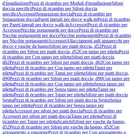
d'installazione
Pezzi di ricambio per Moduli d'installazione
Sifoni
doccia specifici
Pezzi di ricambio per Sifoni doccia
specifici
Accessori
Separazioni doccia
Pezzi di ricambio per
Separazioni doccia
Pareti laterali per docce walk-in
Pezzi di ricambio
per Pareti laterali per docce walk-in
Accessori
Pezzi di ricambio per
Accessori
Nicchie portaoggetti per docce
Pezzi di ricambio per
Nicchie portaoggetti per docce
Nicchie portaoggetti
Pezzi di ricambio
per Nicchie portaoggetti
Accessori
Allacciamenti agli apparecchi per
docce e vasche da bagno
Sifoni per piatti doccia, d52
Pezzi di
ricambio per Sifoni per piatti doccia, d52
Con tappo per piletta
Pezzi
di ricambio per Con tappo per piletta
Sifoni per piatti doccia,
d62
Pezzi di ricambio per Sifoni per piatti doccia, d62
Con tappo per
piletta
Pezzi di ricambio per Con tappo per piletta
Tappi per
piletta
Pezzi di ricambio per Tappi per piletta
Sifoni per piatti doccia,
d90
Pezzi di ricambio per Sifoni per piatti doccia, d90
Con tappo per
piletta
Pezzi di ricambio per Con tappo per piletta
Senza tappo per
piletta
Pezzi di ricambio per Senza tappo per piletta
Tappi per
piletta
Pezzi di ricambio per Tappi per piletta
Sifoni per piatti doccia
Sestra
Pezzi di ricambio per Sifoni per piatti doccia Sestra
Senza
tappo per piletta
Pezzi di ricambio per Senza tappo per
piletta
Accessori per sifoni per piatti doccia
Pezzi di ricambio per
Accessori per sifoni per piatti doccia
Tappi per piletta
Pezzi di
ricambio per Tappi per piletta
Scarichi
Sifoni per vasche da bagno,
d52
Pezzi di ricambio per Sifoni per vasche da bagno, d52
Con
azionamento a rotazione
Pezzi di ricambio per Con azionamento a