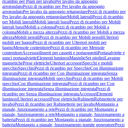
ricambio per Piani per lavabo
Per lavabo da appoggio
arrotondato
Pezzi di ricambio per Per lavabo da appoggio
arrotondato
Per lavabo da appoggio rettangolare
Pezzi di ricambio per
Per lavabo da appoggio rettangolare
Mobili laterali
Pezzi di ricambio
per Mobili laterali
Mobili laterali bassi
Pezzi di ricambio per Mobili
laterali bassi
Mobili a colonna
Pezzi di ricambio per Mobili a
colonna
Mobili a mezza altezza
Pezzi di ricambio per Mobili a mezza
altezza
Mobili pensili
Pezzi di ricambio per Mobili pensili
Ulteriori
mobili per bagno
Pezzi di ricambio per Ulteriori mobili per
bagno
Mensole contenitore
Pezzi di ricambio per Mensole
contenitore
Accessori
Inserti per cassetti e portaoggetti
Portasalviette e
ganci portasalviette
Elementi luminosi
Maniglie
Set piedini
Lavagne
magnetiche
Prese elettriche
Ulteriori accessori
Specchi e mobili
specchio
Specchio
Pezzi di ricambio per Specchio
Con illuminazione
integrata
Pezzi di ricambio per Con illuminazione integrata
Senza
illuminazione integrata
Mobili specchio
Pezzi di ricambio per Mobili
specchio
Con illuminazione integrata
Pezzi di ricambio per Con
illuminazione integrata
Senza illuminazione integrata
Pezzi di
ricambio per Senza illuminazione integrata
Accessori
Elementi
luminosi
Ulteriori accessori
Prese elettriche
Rubinetti
Rubinetterie per
lavabo
Pezzi di ricambio per Rubinetterie per lavabo
Montaggio a
pianale, funzionamento a rete
Pezzi di ricambio per Montaggio a
pianale, funzionamento a rete
Montaggio a pianale, funzionamento a
batteria
Pezzi di ricambio per Montaggio a pianale, funzionamento a
batteria
Montaggio a pianale, funzionamento tramite generatore
Pezzi