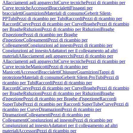
Allacciamenti agli apparecchi
Curve tecniche
Pezzi di ricambio per
Curve tecniche
Accessori
Braccialetti
Fissaggi per
braccialetti
Guarnizioni
Materiali di consumo
Geberit Silent-
PP
Tubi
Pezzi di ricambio per Tubi
Raccordi
Pezzi di ricambio per
Raccordi
Curve
Pezzi di ricambio per Curve
Braghe
Pezzi di ricambio
per Braghe
Riduzioni
Pezzi di ricambio per Riduzioni
Braghe
d'ispezione
Pezzi di ricambio per Braghe
d'ispezione
Collegamenti
Pezzi di ricambio per
Collegamenti
Congiunzioni ad innesto
Pezzi di ricambio per
Congiunzioni ad innesto
Adattatori per il collegamento ad altri
materiali
Allacciamenti agli apparecchi
Pezzi di ricambio per
Allacciamenti agli apparecchi
Curve tecniche
Pezzi di ricambio per
Curve tecniche
Manicotti
Pezzi di ricambio per
Manicotti
Accessori
Braccialetti
Chiusure
Guarnizioni
Tappi di
protezione
Materiali di consumo
Geberit Silent-Pro
Tubi
Pezzi di
ricambio per Tubi
Raccordi
Pezzi di ricambio per
Raccordi
Curve
Pezzi di ricambio per Curve
Braghe
Pezzi di ricambio
per Braghe
Riduzioni
Pezzi di ricambio per Riduzioni
Braghe
d'ispezione
Pezzi di ricambio per Braghe d'ispezione
Raccordi
SuperTube
Pezzi di ricambio per Raccordi SuperTube
Curve
Pezzi di
ricambio per Curve
Diramazioni
Pezzi di ricambio per
Diramazioni
Collegamenti
Pezzi di ricambio per
Collegamenti
Congiunzioni ad innesto
Pezzi di ricambio per
Congiunzioni ad innesto
Adattatori per il collegamento ad altri
materiali
Accessori
Pezzi di ricambio per