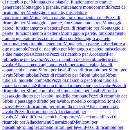
di ricambio per Montaggio a pianale, funzionamento tramite
generatore
Montaggio a pianale, miscelatore monocomando
Pezzi di
ricambio per Montaggio a pianale, miscelatore
monocomando
Montaggio a parete, funzionamento a rete
Pezzi di
ricambio per Montaggio a parete, funzionamento a rete
Montaggio a
parete, funzionamento a batteria
Pezzi di ricambio per Montaggio a
parete, funzionamento a batteria
Montaggio a parete, funzionamento
tramite generatore
Pezzi di ricambio per Montaggio a parete,
funzionamento tramite generatore
Montaggio a parete, miscelatore a
due manopole
Pezzi di ricambio per Montaggio a parete, miscelatore
a due manopole
Accessori
Pezzi di ricambio per Accessori
Per
rubinetterie per lavabo
Pezzi di ricambio per Per rubinetterie per
lavabo
Allacciamenti agli apparecchi per zona lavabo, lavelli,
apparecchi e lavatoi
Sifoni per lavabi
Pezzi di ricambio per Sifoni per
lavabi
Sifoni tubolari
Pezzi di ricambio per Sifoni tubolari
Sifoni
tubolari, modello compatto
Pezzi di ricambio per Sifoni tubolari,
modello compatto
Sifoni con tubo ad immersione per lavabo
Pezzi di
ricambio per Sifoni con tubo ad immersione per lavabo
Sifoni a
passaggio diretto per lavabo, modello compatto
Pezzi di ricambio per
Sifoni a passaggio diretto per lavabo, modello compatto
Sifoni da
incasso
Pezzi di ricambio per Sifoni da incasso
Allacciamenti per
lavabo
Pezzi di ricambio per Allacciamenti per
lavabo
Manicotti
Curve tecniche
Coperture
Allacciamenti
Pezzi di
ricambio per Allacciamenti
Guarnizioni
Manicotti per
brasatura
Prolunghe
Comandi
Sifoni per lavelli
Pezzi di ricambio per