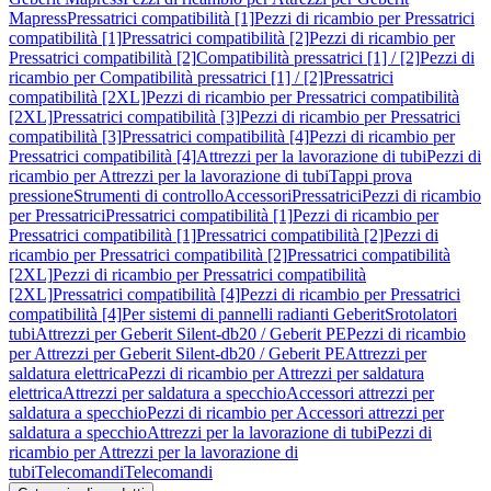
Mapress
Pressatrici compatibilità [1]
Pezzi di ricambio per Pressatrici
compatibilità [1]
Pressatrici compatibilità [2]
Pezzi di ricambio per
Pressatrici compatibilità [2]
Compatibilità pressatrici [1] / [2]
Pezzi di
ricambio per Compatibilità pressatrici [1] / [2]
Pressatrici
compatibilità [2XL]
Pezzi di ricambio per Pressatrici compatibilità
[2XL]
Pressatrici compatibilità [3]
Pezzi di ricambio per Pressatrici
compatibilità [3]
Pressatrici compatibilità [4]
Pezzi di ricambio per
Pressatrici compatibilità [4]
Attrezzi per la lavorazione di tubi
Pezzi di
ricambio per Attrezzi per la lavorazione di tubi
Tappi prova
pressione
Strumenti di controllo
Accessori
Pressatrici
Pezzi di ricambio
per Pressatrici
Pressatrici compatibilità [1]
Pezzi di ricambio per
Pressatrici compatibilità [1]
Pressatrici compatibilità [2]
Pezzi di
ricambio per Pressatrici compatibilità [2]
Pressatrici compatibilità
[2XL]
Pezzi di ricambio per Pressatrici compatibilità
[2XL]
Pressatrici compatibilità [4]
Pezzi di ricambio per Pressatrici
compatibilità [4]
Per sistemi di pannelli radianti Geberit
Srotolatori
tubi
Attrezzi per Geberit Silent-db20 / Geberit PE
Pezzi di ricambio
per Attrezzi per Geberit Silent-db20 / Geberit PE
Attrezzi per
saldatura elettrica
Pezzi di ricambio per Attrezzi per saldatura
elettrica
Attrezzi per saldatura a specchio
Accessori attrezzi per
saldatura a specchio
Pezzi di ricambio per Accessori attrezzi per
saldatura a specchio
Attrezzi per la lavorazione di tubi
Pezzi di
ricambio per Attrezzi per la lavorazione di
tubi
Telecomandi
Telecomandi