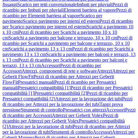
fissaggi
Scarico per tetti convenzionale
Imbuti per pluviali
Pezzi di
ricambio per Imbuti per pluviali
Elementi barriera al vapore
Pezzi di
ricambio per Elementi barriera al vapore
Scarico per
pavimento
Scarico pavimento per interni ed esterni
Pezzi di ricambio
per Scarico pavimento per interni ed esterni
Scarichi a pavimento 10
x 10 cm
Pezzi di ricambio per Scarichi a pavimento 10 x 10
cm
Scarichi a pavimento per balcone e terrazzo, 10 x 10 cm
Pezzi di
ricambio per Scarichi a pavimento per balcone e terrazzo, 10 x 10
cm
Scarichi a pavimento 13 x 13 cm
Pezzi di ricambio per Scarichi a
pavimento 13 x 13 cm
Scarichi a pavimento per balconi e terrazzi, 13
x 13 cm
Pezzi di ricambio per Scarichi a pavimento per balconi e
terrazzi, 13 x 13 cm
Accessori
Pezzi di ricambio per
Accessori
Attrezzi, componenti di rete e software
Attrezzi
Attrezzi per
Geberit FlowFit
Pezzi di ricambio per Attrezzi per Geberit
FlowFit
Pressatrici manuali
Pezzi di ricambio per Pressatrici
manuali
Pressatrici compatibilità [1]
Pezzi di ricambio per Pressatrici
compatibilità [1]
Pressatrici compatibilità [2]
Pezzi di ricambio per
Pressatrici compatibilità [2]
Attrezzi per la lavorazione dei tubi
Pezzi
di ricambio per Attrezzi per la lavorazione dei tubi
Tappi prova
pressione
Strumenti di controllo
Pressatrici con attrezzi
Accessori
Pezzi
di ricambio per Accessori
Attrezzi per Geberit Volex
Pezzi di
ricambio per Attrezzi per Geberit Volex
Pressatrici compatibilità
[2]
Attrezzi per la lavorazione di tubi
Pezzi di ricambio per Attrezzi
per la lavorazione di tubi
Strumenti di controllo
Accessori
Attrezzi per
Geberit Mapress
Pezzi di ricambio per Attrezzi per Geberit