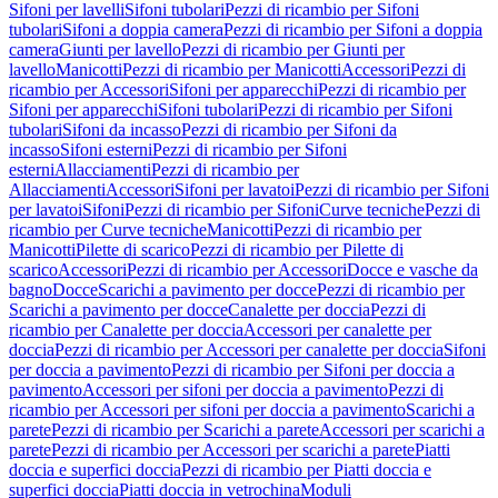
Sifoni per lavelli
Sifoni tubolari
Pezzi di ricambio per Sifoni
tubolari
Sifoni a doppia camera
Pezzi di ricambio per Sifoni a doppia
camera
Giunti per lavello
Pezzi di ricambio per Giunti per
lavello
Manicotti
Pezzi di ricambio per Manicotti
Accessori
Pezzi di
ricambio per Accessori
Sifoni per apparecchi
Pezzi di ricambio per
Sifoni per apparecchi
Sifoni tubolari
Pezzi di ricambio per Sifoni
tubolari
Sifoni da incasso
Pezzi di ricambio per Sifoni da
incasso
Sifoni esterni
Pezzi di ricambio per Sifoni
esterni
Allacciamenti
Pezzi di ricambio per
Allacciamenti
Accessori
Sifoni per lavatoi
Pezzi di ricambio per Sifoni
per lavatoi
Sifoni
Pezzi di ricambio per Sifoni
Curve tecniche
Pezzi di
ricambio per Curve tecniche
Manicotti
Pezzi di ricambio per
Manicotti
Pilette di scarico
Pezzi di ricambio per Pilette di
scarico
Accessori
Pezzi di ricambio per Accessori
Docce e vasche da
bagno
Docce
Scarichi a pavimento per docce
Pezzi di ricambio per
Scarichi a pavimento per docce
Canalette per doccia
Pezzi di
ricambio per Canalette per doccia
Accessori per canalette per
doccia
Pezzi di ricambio per Accessori per canalette per doccia
Sifoni
per doccia a pavimento
Pezzi di ricambio per Sifoni per doccia a
pavimento
Accessori per sifoni per doccia a pavimento
Pezzi di
ricambio per Accessori per sifoni per doccia a pavimento
Scarichi a
parete
Pezzi di ricambio per Scarichi a parete
Accessori per scarichi a
parete
Pezzi di ricambio per Accessori per scarichi a parete
Piatti
doccia e superfici doccia
Pezzi di ricambio per Piatti doccia e
superfici doccia
Piatti doccia in vetrochina
Moduli