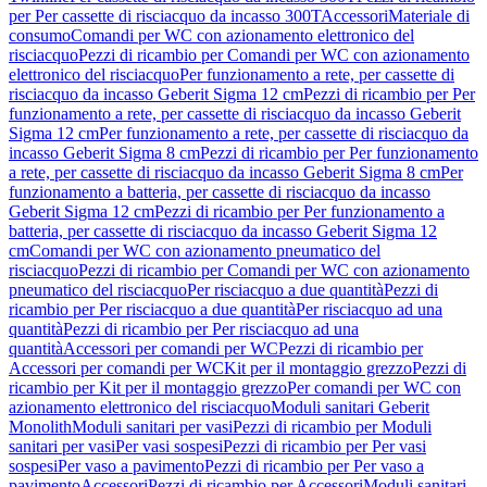
per Per cassette di risciacquo da incasso 300T
Accessori
Materiale di
consumo
Comandi per WC con azionamento elettronico del
risciacquo
Pezzi di ricambio per Comandi per WC con azionamento
elettronico del risciacquo
Per funzionamento a rete, per cassette di
risciacquo da incasso Geberit Sigma 12 cm
Pezzi di ricambio per Per
funzionamento a rete, per cassette di risciacquo da incasso Geberit
Sigma 12 cm
Per funzionamento a rete, per cassette di risciacquo da
incasso Geberit Sigma 8 cm
Pezzi di ricambio per Per funzionamento
a rete, per cassette di risciacquo da incasso Geberit Sigma 8 cm
Per
funzionamento a batteria, per cassette di risciacquo da incasso
Geberit Sigma 12 cm
Pezzi di ricambio per Per funzionamento a
batteria, per cassette di risciacquo da incasso Geberit Sigma 12
cm
Comandi per WC con azionamento pneumatico del
risciacquo
Pezzi di ricambio per Comandi per WC con azionamento
pneumatico del risciacquo
Per risciacquo a due quantità
Pezzi di
ricambio per Per risciacquo a due quantità
Per risciacquo ad una
quantità
Pezzi di ricambio per Per risciacquo ad una
quantità
Accessori per comandi per WC
Pezzi di ricambio per
Accessori per comandi per WC
Kit per il montaggio grezzo
Pezzi di
ricambio per Kit per il montaggio grezzo
Per comandi per WC con
azionamento elettronico del risciacquo
Moduli sanitari Geberit
Monolith
Moduli sanitari per vasi
Pezzi di ricambio per Moduli
sanitari per vasi
Per vasi sospesi
Pezzi di ricambio per Per vasi
sospesi
Per vaso a pavimento
Pezzi di ricambio per Per vaso a
pavimento
Accessori
Pezzi di ricambio per Accessori
Moduli sanitari