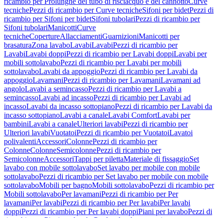
ricambio per Prolunghe del tubo di risciacquo e del cannotto
Curve
tecniche
Pezzi di ricambio per Curve tecniche
Sifoni per bidet
Pezzi di
ricambio per Sifoni per bidet
Sifoni tubolari
Pezzi di ricambio per
Sifoni tubolari
Manicotti
Curve
tecniche
Coperture
Allacciamenti
Guarnizioni
Manicotti per
brasatura
Zona lavabo
Lavabi
Lavabi
Pezzi di ricambio per
Lavabi
Lavabi doppi
Pezzi di ricambio per Lavabi doppi
Lavabi per
mobili sottolavabo
Pezzi di ricambio per Lavabi per mobili
sottolavabo
Lavabi da appoggio
Pezzi di ricambio per Lavabi da
appoggio
Lavamani
Pezzi di ricambio per Lavamani
Lavamani ad
angolo
Lavabi a semincasso
Pezzi di ricambio per Lavabi a
semincasso
Lavabi ad incasso
Pezzi di ricambio per Lavabi ad
incasso
Lavabi da incasso sottopiano
Pezzi di ricambio per Lavabi da
incasso sottopiano
Lavabi a canale
Lavabi Comfort
Lavabi per
bambini
Lavabi a canale
Ulteriori lavabi
Pezzi di ricambio per
Ulteriori lavabi
Vuotatoi
Pezzi di ricambio per Vuotatoi
Lavatoi
polivalenti
Accessori
Colonne
Pezzi di ricambio per
Colonne
Colonne
Semicolonne
Pezzi di ricambio per
Semicolonne
Accessori
Tappi per piletta
Materiale di fissaggio
Set
lavabo con mobile sottolavabo
Set lavabo per mobile con mobile
sottolavabo
Pezzi di ricambio per Set lavabo per mobile con mobile
sottolavabo
Mobili per bagno
Mobili sottolavabo
Pezzi di ricambio per
Mobili sottolavabo
Per lavamani
Pezzi di ricambio per Per
lavamani
Per lavabi
Pezzi di ricambio per Per lavabi
Per lavabi
doppi
Pezzi di ricambio per Per lavabi doppi
Piani per lavabo
Pezzi di