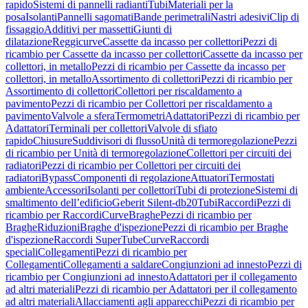
rapido
Sistemi di pannelli radianti
Tubi
Materiali per la
posa
Isolanti
Pannelli sagomati
Bande perimetrali
Nastri adesivi
Clip di
fissaggio
Additivi per massetti
Giunti di
dilatazione
Reggicurve
Cassette da incasso per collettori
Pezzi di
ricambio per Cassette da incasso per collettori
Cassette da incasso per
collettori, in metallo
Pezzi di ricambio per Cassette da incasso per
collettori, in metallo
Assortimento di collettori
Pezzi di ricambio per
Assortimento di collettori
Collettori per riscaldamento a
pavimento
Pezzi di ricambio per Collettori per riscaldamento a
pavimento
Valvole a sfera
Termometri
Adattatori
Pezzi di ricambio per
Adattatori
Terminali per collettori
Valvole di sfiato
rapido
Chiusure
Suddivisori di flusso
Unità di termoregolazione
Pezzi
di ricambio per Unità di termoregolazione
Collettori per circuiti dei
radiatori
Pezzi di ricambio per Collettori per circuiti dei
radiatori
Bypass
Componenti di regolazione
Attuatori
Termostati
ambiente
Accessori
Isolanti per collettori
Tubi di protezione
Sistemi di
smaltimento dell’edificio
Geberit Silent-db20
Tubi
Raccordi
Pezzi di
ricambio per Raccordi
Curve
Braghe
Pezzi di ricambio per
Braghe
Riduzioni
Braghe d'ispezione
Pezzi di ricambio per Braghe
d'ispezione
Raccordi SuperTube
Curve
Raccordi
speciali
Collegamenti
Pezzi di ricambio per
Collegamenti
Collegamenti a saldare
Congiunzioni ad innesto
Pezzi di
ricambio per Congiunzioni ad innesto
Adattatori per il collegamento
ad altri materiali
Pezzi di ricambio per Adattatori per il collegamento
ad altri materiali
Allacciamenti agli apparecchi
Pezzi di ricambio per