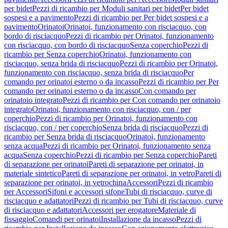
per bidet
Pezzi di ricambio per Moduli sanitari per bidet
Per bidet
sospesi e a pavimento
Pezzi di ricambio per Per bidet sospesi e a
pavimento
Orinatoi
Orinatoi, funzionamento con risciacquo, con
bordo di risciacquo
Pezzi di ricambio per Orinatoi, funzionamento
con risciacquo, con bordo di risciacquo
Senza coperchio
Pezzi di
ricambio per Senza coperchio
Orinatoi, funzionamento con
risciacquo, senza brida di risciacquo
Pezzi di ricambio per Orinatoi,
funzionamento con risciacquo, senza brida di risciacquo
Per
comando per orinatoi esterno o da incasso
Pezzi di ricambio per Per
comando per orinatoi esterno o da incasso
Con comando per
orinatoio integrato
Pezzi di ricambio per Con comando per orinatoio
integrato
Orinatoi, funzionamento con risciacquo, con / per
coperchio
Pezzi di ricambio per Orinatoi, funzionamento con
risciacquo, con / per coperchio
Senza brida di risciacquo
Pezzi di
ricambio per Senza brida di risciacquo
Orinatoi, funzionamento
senza acqua
Pezzi di ricambio per Orinatoi, funzionamento senza
acqua
Senza coperchio
Pezzi di ricambio per Senza coperchio
Pareti
di separazione per orinatoi
Pareti di separazione per orinatoi, in
materiale sintetico
Pareti di separazione per orinatoi, in vetro
Pareti di
separazione per orinatoi, in vetrochina
Accessori
Pezzi di ricambio
per Accessori
Sifoni e accessori sifone
Tubi di risciacquo, curve di
risciacquo e adattatori
Pezzi di ricambio per Tubi di risciacquo, curve
di risciacquo e adattatori
Accessori per erogatore
Materiale di
fissaggio
Comandi per orinatoi
Installazione da incasso
Pezzi di