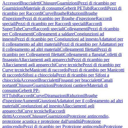
Accessori
Braccialetti
Chiusure
Guarnizioni
Pezzi di ricambio per
Guarnizioni
Materiale di consumo
Geberit PE
Tubi
Raccordi
Pezzi di
ricambio per Raccordi
Curve
Braghe
Riduzioni
Braghe
d'ispezione
Pezzi di ricambio per Braghe d'ispezione
Raccordi
speciali
Pezzi di ricambio per Raccordi speciali
Raccordi
SuperTube
Curve
Raccordi speciali
Collegamenti
Pezzi di ricambio
per Collegamenti
Collegamenti a saldare
Congiunzioni ad
innesto
Pezzi di ricambio per Congiunzioni ad innesto
Adattatori per
il collegamento ad altri materiali
Pezzi di ricambio per Adattatori per
il collegamento ad altri materiali
Collegamenti filettati
Pezzi di
ricambio per Collegamenti filettati
Collegamenti a flangia
Colletti di
fissaggio
Allacciamenti agli apparecchi
Pezzi di ricambio per
Allacciamenti agli apparecchi
Curve tecniche
Pezzi di ricambio per
Curve tecniche
Manicotti di raccordo
Pezzi di ricambio per Manicotti
di raccordo
Sifoni a chiocciola
Pezzi di ricambio per Sifoni a
chiocciola
Accessori
Braccialetti
Fissaggi per braccialetti
Canali
portanti
Chiusure
Guarnizioni
Protezioni cantiere
Materiali di
consumo
Geberit PP-
HT
Tubi
Raccordi
Curve
Diramazioni
Riduzioni
Braghe
d'ispezione
Aumenti
Giunzioni
Adattatori per il collegamento ad altri
materiali
Congiunzioni ad innesto
Allacciamenti agli
apparecchi
Curve tecniche
Raccordi
diritti
Accessori
Chiusure
Guarnizioni
Protezione antincendio,
protezione acustica e protezione dall'umidità
Protezione
antincendio
Pezzi di ricambio per Protezione antincendio
Protezione