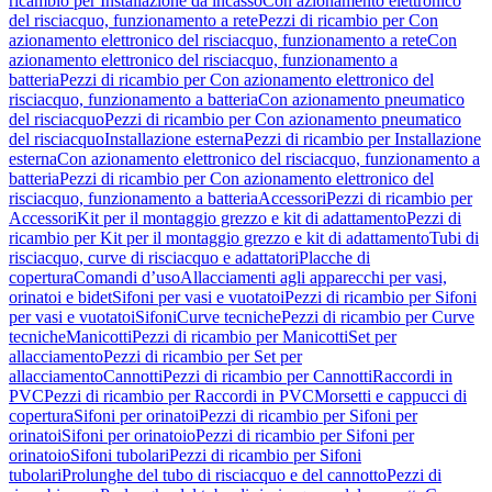
ricambio per Installazione da incasso
Con azionamento elettronico
del risciacquo, funzionamento a rete
Pezzi di ricambio per Con
azionamento elettronico del risciacquo, funzionamento a rete
Con
azionamento elettronico del risciacquo, funzionamento a
batteria
Pezzi di ricambio per Con azionamento elettronico del
risciacquo, funzionamento a batteria
Con azionamento pneumatico
del risciacquo
Pezzi di ricambio per Con azionamento pneumatico
del risciacquo
Installazione esterna
Pezzi di ricambio per Installazione
esterna
Con azionamento elettronico del risciacquo, funzionamento a
batteria
Pezzi di ricambio per Con azionamento elettronico del
risciacquo, funzionamento a batteria
Accessori
Pezzi di ricambio per
Accessori
Kit per il montaggio grezzo e kit di adattamento
Pezzi di
ricambio per Kit per il montaggio grezzo e kit di adattamento
Tubi di
risciacquo, curve di risciacquo e adattatori
Placche di
copertura
Comandi d’uso
Allacciamenti agli apparecchi per vasi,
orinatoi e bidet
Sifoni per vasi e vuotatoi
Pezzi di ricambio per Sifoni
per vasi e vuotatoi
Sifoni
Curve tecniche
Pezzi di ricambio per Curve
tecniche
Manicotti
Pezzi di ricambio per Manicotti
Set per
allacciamento
Pezzi di ricambio per Set per
allacciamento
Cannotti
Pezzi di ricambio per Cannotti
Raccordi in
PVC
Pezzi di ricambio per Raccordi in PVC
Morsetti e cappucci di
copertura
Sifoni per orinatoi
Pezzi di ricambio per Sifoni per
orinatoi
Sifoni per orinatoio
Pezzi di ricambio per Sifoni per
orinatoio
Sifoni tubolari
Pezzi di ricambio per Sifoni
tubolari
Prolunghe del tubo di risciacquo e del cannotto
Pezzi di