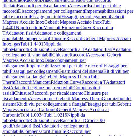
monostrato
Raccordi
Allacciamenti
Collettori con raccordo
filettato
Raccordi per riscaldamento
Accessori
Isolanti per tubi e
raccordi
Disaccoppiamenti per collegamenti
Impermeabilizzazioni per
tubi e raccordi
Fissaggi per tubi
Fissaggi per collegamenti
Geberit
Mapress Acciaio Inox
Geberit Mapress Acciaio Inox
Tubi
1.4401
Nippli da tubo
Manicotti
Riduzioni
Curve
Raccordi a
T
Adattatori fissi
Adattatori e collegamenti,
smontabili
Compensatori
Chiusure
Raccordi
Geberit Mapress Acciaio
Inox, gas
Tubi 1.4401
Nippli da
tubo
Manicotti
Riduzioni
Curve
Raccordi a T
Adattatori fissi
Adattatori
e collegamenti, smontabili
Chiusure
Raccordi
Accessori Geberit
Mapress Acciaio Inox
Disaccoppiamenti per
collegamenti
Impermeabilizzazioni per tubi e raccordi
Fissaggi per
tubi
Fissaggi per collegamenti
Guarnizioni del sistema
Kit di viti per
collegamenti a flangia
Geberit Mapress Therm
Tubi
Therm
Raccordi
Manicotti
Riduzioni
Curve
Raccordi a T
Adattatori
fissi
Adattatori e giunzioni, removibili
Compensatori
assiali
Chiusure
Raccordi per riscaldamento
Chiusure per
riscaldamento
Accessori per Geberit Mapress Therm
Guarnizioni del
sistema
Kit di viti per collegamenti a flangia
Fissaggi per tubi
Geberit
Mapress acciaio al Carbonio
Geberit Mapress Acciaio al
Carbonio
Tubi 1.0034
Tubi 1.0215
Nippli da
tubo
Manicotti
Riduzioni
Curve
Raccordi a T
Croci a 90
gradi
Adattatori fissi
Adattatori e collegamenti,
smontabili
Compensatori
Chiusure
Raccordi per