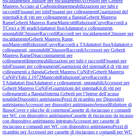
riscaldamento
Chiusure per riscaldamento
Accessori per Geberit
Mapress Acciaio al Carbonio
Impermeabilizzazioni per tubi e
raccordi
Fissaggi per tubi
Fissaggi per collegamenti
Guarnizioni del
sistema
Kit di viti per collegamenti a flangia
Geberit Mapress
Rame
Geberit Mapress Rame
Manicotti
Riduzioni
Curve
Raccordi a
T
Croci a 90 gradi
Adattatori fissi
Adattatori e collegamenti,
smontabili
Chiusure
Raccordi
Raccordi per riscaldamento
Chiusure per
riscaldamento
Geberit Mapress Rame,
gas
Manicotti
Riduzioni
Curve
Raccordi a T
Adattatori fissi
Adattatori e
collegamenti, smontabili
Chiusure
Raccordi
Accessori per Geberit
Mapress Rame
Disaccoppiamenti per
collegamenti
Impermeabilizzazioni per tubi e raccordi
Fissaggi per
tubi
Fissaggi per collegamenti
Guarnizioni del sistema
Kit di viti per
collegamenti a flangia
Geberit Mapress CuNiFe
Geberit Mapress
CuNiFe
Tubi 2.1972
Manicotti
Riduzioni
Curve
Raccordi a
T
Adattatori fissi
Adattatori e collegamenti, smontabili
Accessori per
Geberit Mapress CuNiFe
Guarnizioni del sistema
Kit di viti per
collegamenti a flangia
Sistema Geberit per l’Igiene dell’acqua
potabile
Dispositivi antiristagno
Pezzi di ricambio per Dispositivi
antiristagno
Accessori per dispositivi antiristagno
Sensori
Riduttore di
flusso
Cover e placche di copertura
Cassette di risciacquo e comandi
per WC con dispositivo antiristagno
Cassette di risciacquo da incasso
con dispositivo antiristagno integrato
Accessori per cassette di
risciacquo e comandi per WC con dispositivo antiristagno
Pezzi di
ricambio per Accessori per cassette di risciacquo e comandi per WC