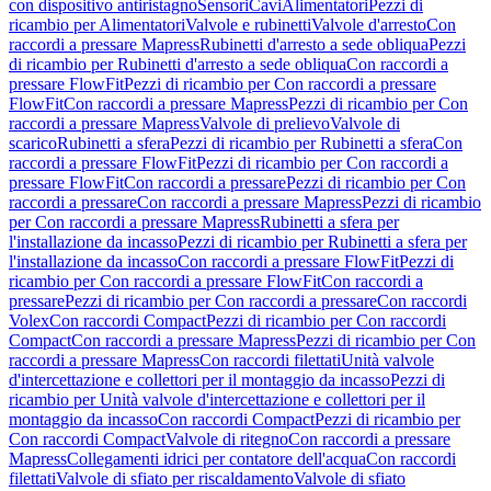
con dispositivo antiristagno
Sensori
Cavi
Alimentatori
Pezzi di
ricambio per Alimentatori
Valvole e rubinetti
Valvole d'arresto
Con
raccordi a pressare Mapress
Rubinetti d'arresto a sede obliqua
Pezzi
di ricambio per Rubinetti d'arresto a sede obliqua
Con raccordi a
pressare FlowFit
Pezzi di ricambio per Con raccordi a pressare
FlowFit
Con raccordi a pressare Mapress
Pezzi di ricambio per Con
raccordi a pressare Mapress
Valvole di prelievo
Valvole di
scarico
Rubinetti a sfera
Pezzi di ricambio per Rubinetti a sfera
Con
raccordi a pressare FlowFit
Pezzi di ricambio per Con raccordi a
pressare FlowFit
Con raccordi a pressare
Pezzi di ricambio per Con
raccordi a pressare
Con raccordi a pressare Mapress
Pezzi di ricambio
per Con raccordi a pressare Mapress
Rubinetti a sfera per
l'installazione da incasso
Pezzi di ricambio per Rubinetti a sfera per
l'installazione da incasso
Con raccordi a pressare FlowFit
Pezzi di
ricambio per Con raccordi a pressare FlowFit
Con raccordi a
pressare
Pezzi di ricambio per Con raccordi a pressare
Con raccordi
Volex
Con raccordi Compact
Pezzi di ricambio per Con raccordi
Compact
Con raccordi a pressare Mapress
Pezzi di ricambio per Con
raccordi a pressare Mapress
Con raccordi filettati
Unità valvole
d'intercettazione e collettori per il montaggio da incasso
Pezzi di
ricambio per Unità valvole d'intercettazione e collettori per il
montaggio da incasso
Con raccordi Compact
Pezzi di ricambio per
Con raccordi Compact
Valvole di ritegno
Con raccordi a pressare
Mapress
Collegamenti idrici per contatore dell'acqua
Con raccordi
filettati
Valvole di sfiato per riscaldamento
Valvole di sfiato