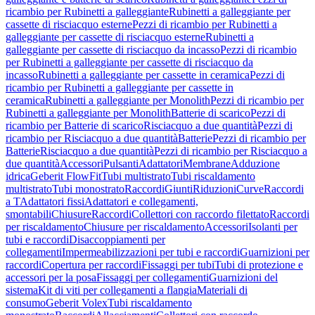
ricambio per Rubinetti a galleggiante
Rubinetti a galleggiante per
cassette di risciacquo esterne
Pezzi di ricambio per Rubinetti a
galleggiante per cassette di risciacquo esterne
Rubinetti a
galleggiante per cassette di risciacquo da incasso
Pezzi di ricambio
per Rubinetti a galleggiante per cassette di risciacquo da
incasso
Rubinetti a galleggiante per cassette in ceramica
Pezzi di
ricambio per Rubinetti a galleggiante per cassette in
ceramica
Rubinetti a galleggiante per Monolith
Pezzi di ricambio per
Rubinetti a galleggiante per Monolith
Batterie di scarico
Pezzi di
ricambio per Batterie di scarico
Risciacquo a due quantità
Pezzi di
ricambio per Risciacquo a due quantità
Batterie
Pezzi di ricambio per
Batterie
Risciacquo a due quantità
Pezzi di ricambio per Risciacquo a
due quantità
Accessori
Pulsanti
Adattatori
Membrane
Adduzione
idrica
Geberit FlowFit
Tubi multistrato
Tubi riscaldamento
multistrato
Tubi monostrato
Raccordi
Giunti
Riduzioni
Curve
Raccordi
a T
Adattatori fissi
Adattatori e collegamenti,
smontabili
Chiusure
Raccordi
Collettori con raccordo filettato
Raccordi
per riscaldamento
Chiusure per riscaldamento
Accessori
Isolanti per
tubi e raccordi
Disaccoppiamenti per
collegamenti
Impermeabilizzazioni per tubi e raccordi
Guarnizioni per
raccordi
Copertura per raccordi
Fissaggi per tubi
Tubi di protezione e
accessori per la posa
Fissaggi per collegamenti
Guarnizioni del
sistema
Kit di viti per collegamenti a flangia
Materiali di
consumo
Geberit Volex
Tubi riscaldamento