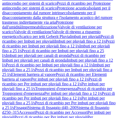
antincendio per sistemi di scarico
Pezzi di ricambio per Protezione
antincendio per sistemi di scarico
Protezione acustica
Isolanti per il
disaccoppiamento dal rumore intrinseco
Isolamento per il
disaccoppiamento dalla struttura e l'isolamento acustico del rumore
trasmesso indirettamente via aria
Protezione
dall'umidità
Impermeabilizzazione
Valvole di ventilazione per
scarico
Valvole di ventilazione
Valvole di ritegno a risparmio
energetico
Scarico per tetti Geberit Pluvia
Imbuti per pluviali
Pezzi di
ricambio per Imbuti per pluviali
Imbuti per pluviali fino a 12 l/s
Pezzi
di ricambio per Imbuti per pluviali fino a 12 l/s
Imbuti per pluviali
fino a 25 l/s
Pezzi di ricambio per Imbuti per pluviali fino a 25
l/s
Imbuti per pluviali per canali di gronda
Pezzi di ricambio per
Imbuti per pluviali per canali di gronda
Imbuti per pluviali fino a 12
l/s
Pezzi di ricambio per Imbuti per pluviali fino a 12 l/s
Imbuti per
pluviali fino a 25 l/s
Pezzi di ricambio per Imbuti per pluviali fino a
25 l/s
Elementi barriera al vapore
Pezzi di ricambio per Elementi
barriera al vapore
Per imbuti per pluviali fino a 12 l/s
Pezzi di
ricambio per Per imbuti per pluviali fino a 12 l/s
Per imbuti per
pluviali fino a 25 l/s
Troppopieni d'emergenza
Pezzi di ricambio per
Troppopieni d'emergenza
Per imbuti per pluviali fino a 12 l/s
Pezzi di
ricambio per Per imbuti per pluviali fino a 12 l/s
Per imbuti per
pluviali fino a 25 l/s
Pezzi di ricambio per Per imbuti per pluviali fino
a 25 l/s
Fissaggi
Sistema di fissaggio d40–200
Sistema di fissaggio
d250–315
Accessori
Pezzi di ricambio per Accessori
Per imbuti per
pluviali
Pezzi di ricambio per Per imbuti per pluviali
Per