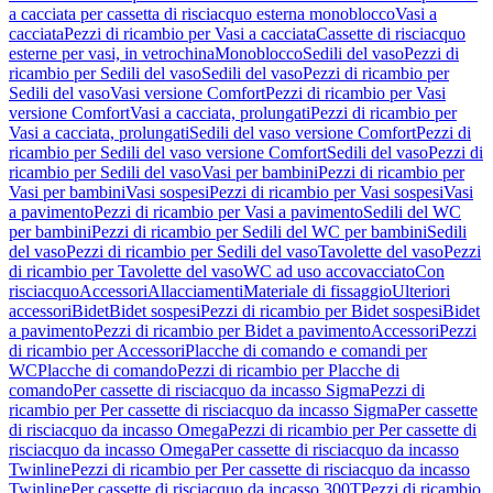
a cacciata per cassetta di risciacquo esterna monoblocco
Vasi a
cacciata
Pezzi di ricambio per Vasi a cacciata
Cassette di risciacquo
esterne per vasi, in vetrochina
Monoblocco
Sedili del vaso
Pezzi di
ricambio per Sedili del vaso
Sedili del vaso
Pezzi di ricambio per
Sedili del vaso
Vasi versione Comfort
Pezzi di ricambio per Vasi
versione Comfort
Vasi a cacciata, prolungati
Pezzi di ricambio per
Vasi a cacciata, prolungati
Sedili del vaso versione Comfort
Pezzi di
ricambio per Sedili del vaso versione Comfort
Sedili del vaso
Pezzi di
ricambio per Sedili del vaso
Vasi per bambini
Pezzi di ricambio per
Vasi per bambini
Vasi sospesi
Pezzi di ricambio per Vasi sospesi
Vasi
a pavimento
Pezzi di ricambio per Vasi a pavimento
Sedili del WC
per bambini
Pezzi di ricambio per Sedili del WC per bambini
Sedili
del vaso
Pezzi di ricambio per Sedili del vaso
Tavolette del vaso
Pezzi
di ricambio per Tavolette del vaso
WC ad uso accovacciato
Con
risciacquo
Accessori
Allacciamenti
Materiale di fissaggio
Ulteriori
accessori
Bidet
Bidet sospesi
Pezzi di ricambio per Bidet sospesi
Bidet
a pavimento
Pezzi di ricambio per Bidet a pavimento
Accessori
Pezzi
di ricambio per Accessori
Placche di comando e comandi per
WC
Placche di comando
Pezzi di ricambio per Placche di
comando
Per cassette di risciacquo da incasso Sigma
Pezzi di
ricambio per Per cassette di risciacquo da incasso Sigma
Per cassette
di risciacquo da incasso Omega
Pezzi di ricambio per Per cassette di
risciacquo da incasso Omega
Per cassette di risciacquo da incasso
Twinline
Pezzi di ricambio per Per cassette di risciacquo da incasso
Twinline
Per cassette di risciacquo da incasso 300T
Pezzi di ricambio