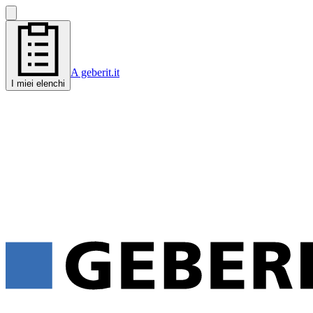
A geberit.it
I miei elenchi