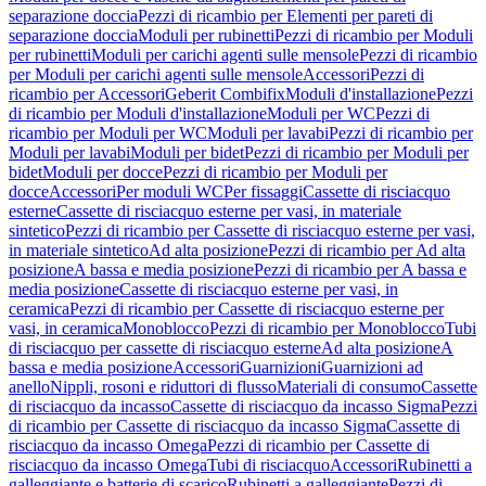
separazione doccia
Pezzi di ricambio per Elementi per pareti di
separazione doccia
Moduli per rubinetti
Pezzi di ricambio per Moduli
per rubinetti
Moduli per carichi agenti sulle mensole
Pezzi di ricambio
per Moduli per carichi agenti sulle mensole
Accessori
Pezzi di
ricambio per Accessori
Geberit Combifix
Moduli d'installazione
Pezzi
di ricambio per Moduli d'installazione
Moduli per WC
Pezzi di
ricambio per Moduli per WC
Moduli per lavabi
Pezzi di ricambio per
Moduli per lavabi
Moduli per bidet
Pezzi di ricambio per Moduli per
bidet
Moduli per docce
Pezzi di ricambio per Moduli per
docce
Accessori
Per moduli WC
Per fissaggi
Cassette di risciacquo
esterne
Cassette di risciacquo esterne per vasi, in materiale
sintetico
Pezzi di ricambio per Cassette di risciacquo esterne per vasi,
in materiale sintetico
Ad alta posizione
Pezzi di ricambio per Ad alta
posizione
A bassa e media posizione
Pezzi di ricambio per A bassa e
media posizione
Cassette di risciacquo esterne per vasi, in
ceramica
Pezzi di ricambio per Cassette di risciacquo esterne per
vasi, in ceramica
Monoblocco
Pezzi di ricambio per Monoblocco
Tubi
di risciacquo per cassette di risciacquo esterne
Ad alta posizione
A
bassa e media posizione
Accessori
Guarnizioni
Guarnizioni ad
anello
Nippli, rosoni e riduttori di flusso
Materiali di consumo
Cassette
di risciacquo da incasso
Cassette di risciacquo da incasso Sigma
Pezzi
di ricambio per Cassette di risciacquo da incasso Sigma
Cassette di
risciacquo da incasso Omega
Pezzi di ricambio per Cassette di
risciacquo da incasso Omega
Tubi di risciacquo
Accessori
Rubinetti a
galleggiante e batterie di scarico
Rubinetti a galleggiante
Pezzi di