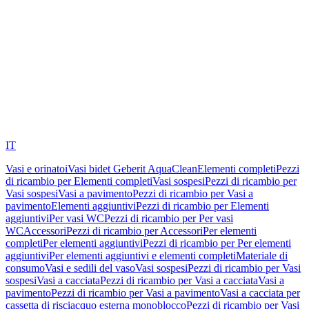
IT
Vasi e orinatoi
Vasi bidet Geberit AquaClean
Elementi completi
Pezzi
di ricambio per Elementi completi
Vasi sospesi
Pezzi di ricambio per
Vasi sospesi
Vasi a pavimento
Pezzi di ricambio per Vasi a
pavimento
Elementi aggiuntivi
Pezzi di ricambio per Elementi
aggiuntivi
Per vasi WC
Pezzi di ricambio per Per vasi
WC
Accessori
Pezzi di ricambio per Accessori
Per elementi
completi
Per elementi aggiuntivi
Pezzi di ricambio per Per elementi
aggiuntivi
Per elementi aggiuntivi e elementi completi
Materiale di
consumo
Vasi e sedili del vaso
Vasi sospesi
Pezzi di ricambio per Vasi
sospesi
Vasi a cacciata
Pezzi di ricambio per Vasi a cacciata
Vasi a
pavimento
Pezzi di ricambio per Vasi a pavimento
Vasi a cacciata per
cassetta di risciacquo esterna monoblocco
Pezzi di ricambio per Vasi