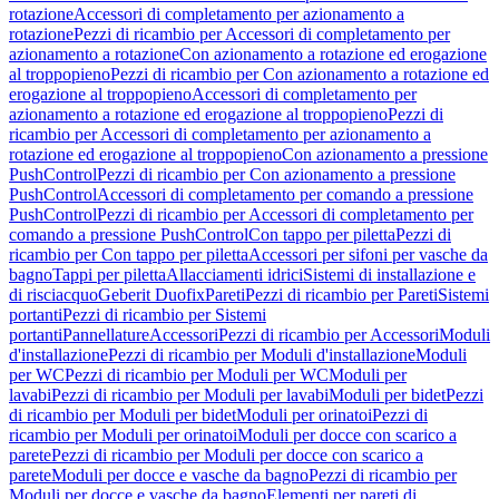
rotazione
Accessori di completamento per azionamento a
rotazione
Pezzi di ricambio per Accessori di completamento per
azionamento a rotazione
Con azionamento a rotazione ed erogazione
al troppopieno
Pezzi di ricambio per Con azionamento a rotazione ed
erogazione al troppopieno
Accessori di completamento per
azionamento a rotazione ed erogazione al troppopieno
Pezzi di
ricambio per Accessori di completamento per azionamento a
rotazione ed erogazione al troppopieno
Con azionamento a pressione
PushControl
Pezzi di ricambio per Con azionamento a pressione
PushControl
Accessori di completamento per comando a pressione
PushControl
Pezzi di ricambio per Accessori di completamento per
comando a pressione PushControl
Con tappo per piletta
Pezzi di
ricambio per Con tappo per piletta
Accessori per sifoni per vasche da
bagno
Tappi per piletta
Allacciamenti idrici
Sistemi di installazione e
di risciacquo
Geberit Duofix
Pareti
Pezzi di ricambio per Pareti
Sistemi
portanti
Pezzi di ricambio per Sistemi
portanti
Pannellature
Accessori
Pezzi di ricambio per Accessori
Moduli
d'installazione
Pezzi di ricambio per Moduli d'installazione
Moduli
per WC
Pezzi di ricambio per Moduli per WC
Moduli per
lavabi
Pezzi di ricambio per Moduli per lavabi
Moduli per bidet
Pezzi
di ricambio per Moduli per bidet
Moduli per orinatoi
Pezzi di
ricambio per Moduli per orinatoi
Moduli per docce con scarico a
parete
Pezzi di ricambio per Moduli per docce con scarico a
parete
Moduli per docce e vasche da bagno
Pezzi di ricambio per
Moduli per docce e vasche da bagno
Elementi per pareti di