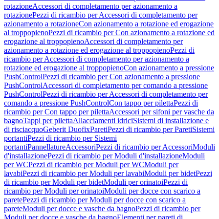
rotazione
Accessori di completamento per azionamento a
rotazione
Pezzi di ricambio per Accessori di completamento per
azionamento a rotazione
Con azionamento a rotazione ed erogazione
al troppopieno
Pezzi di ricambio per Con azionamento a rotazione ed
erogazione al troppopieno
Accessori di completamento per
azionamento a rotazione ed erogazione al troppopieno
Pezzi di
ricambio per Accessori di completamento per azionamento a
rotazione ed erogazione al troppopieno
Con azionamento a pressione
PushControl
Pezzi di ricambio per Con azionamento a pressione
PushControl
Accessori di completamento per comando a pressione
PushControl
Pezzi di ricambio per Accessori di completamento per
comando a pressione PushControl
Con tappo per piletta
Pezzi di
ricambio per Con tappo per piletta
Accessori per sifoni per vasche da
bagno
Tappi per piletta
Allacciamenti idrici
Sistemi di installazione e
di risciacquo
Geberit Duofix
Pareti
Pezzi di ricambio per Pareti
Sistemi
portanti
Pezzi di ricambio per Sistemi
portanti
Pannellature
Accessori
Pezzi di ricambio per Accessori
Moduli
d'installazione
Pezzi di ricambio per Moduli d'installazione
Moduli
per WC
Pezzi di ricambio per Moduli per WC
Moduli per
lavabi
Pezzi di ricambio per Moduli per lavabi
Moduli per bidet
Pezzi
di ricambio per Moduli per bidet
Moduli per orinatoi
Pezzi di
ricambio per Moduli per orinatoi
Moduli per docce con scarico a
parete
Pezzi di ricambio per Moduli per docce con scarico a
parete
Moduli per docce e vasche da bagno
Pezzi di ricambio per
Moduli per docce e vasche da bagno
Elementi per pareti di