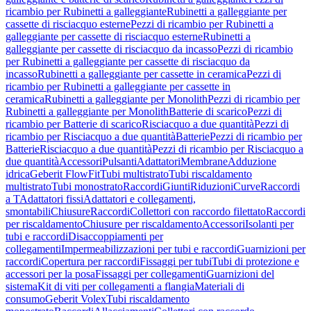
ricambio per Rubinetti a galleggiante
Rubinetti a galleggiante per
cassette di risciacquo esterne
Pezzi di ricambio per Rubinetti a
galleggiante per cassette di risciacquo esterne
Rubinetti a
galleggiante per cassette di risciacquo da incasso
Pezzi di ricambio
per Rubinetti a galleggiante per cassette di risciacquo da
incasso
Rubinetti a galleggiante per cassette in ceramica
Pezzi di
ricambio per Rubinetti a galleggiante per cassette in
ceramica
Rubinetti a galleggiante per Monolith
Pezzi di ricambio per
Rubinetti a galleggiante per Monolith
Batterie di scarico
Pezzi di
ricambio per Batterie di scarico
Risciacquo a due quantità
Pezzi di
ricambio per Risciacquo a due quantità
Batterie
Pezzi di ricambio per
Batterie
Risciacquo a due quantità
Pezzi di ricambio per Risciacquo a
due quantità
Accessori
Pulsanti
Adattatori
Membrane
Adduzione
idrica
Geberit FlowFit
Tubi multistrato
Tubi riscaldamento
multistrato
Tubi monostrato
Raccordi
Giunti
Riduzioni
Curve
Raccordi
a T
Adattatori fissi
Adattatori e collegamenti,
smontabili
Chiusure
Raccordi
Collettori con raccordo filettato
Raccordi
per riscaldamento
Chiusure per riscaldamento
Accessori
Isolanti per
tubi e raccordi
Disaccoppiamenti per
collegamenti
Impermeabilizzazioni per tubi e raccordi
Guarnizioni per
raccordi
Copertura per raccordi
Fissaggi per tubi
Tubi di protezione e
accessori per la posa
Fissaggi per collegamenti
Guarnizioni del
sistema
Kit di viti per collegamenti a flangia
Materiali di
consumo
Geberit Volex
Tubi riscaldamento