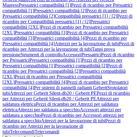
Mapress
Pressatrici compatibilità [1]
Pezzi di ricambio per Pressatrici
compatibilità [1]
Pressatrici compatibilità [2]
Pezzi di ricambio per
Pressatrici compatibilità [2]
Compatibilità pressatrici [1] / [2]
Pezzi di
ricambio per Compatibilità pressatrici [1] / [2]
Pressatrici
compatibilità [2XL]
Pezzi di ricambio per Pressatrici compatibilità
[2XL]
Pressatrici compatibilità [3]
Pezzi di ricambio per Pressatrici
compatibilità [3]
Pressatrici compatibilità [4]
Pezzi di ricambio per
Pressatrici compatibilità [4]
Attrezzi per la lavorazione di tubi
Pezzi di
ricambio per Attrezzi per la lavorazione di tubi
Tappi prova
pressione
Strumenti di controllo
Accessori
Pressatrici
Pezzi di ricambio
per Pressatrici
Pressatrici compatibilità [1]
Pezzi di ricambio per
Pressatrici compatibilità [1]
Pressatrici compatibilità [2]
Pezzi di
ricambio per Pressatrici compatibilità [2]
Pressatrici compatibilità
[2XL]
Pezzi di ricambio per Pressatrici compatibilità
[2XL]
Pressatrici compatibilità [4]
Pezzi di ricambio per Pressatrici
compatibilità [4]
Per sistemi di pannelli radianti Geberit
Srotolatori
tubi
Attrezzi per Geberit Silent-db20 / Geberit PE
Pezzi di ricambio
per Attrezzi per Geberit Silent-db20 / Geberit PE
Attrezzi per
saldatura elettrica
Pezzi di ricambio per Attrezzi per saldatura
elettrica
Attrezzi per saldatura a specchio
Accessori attrezzi per
saldatura a specchio
Pezzi di ricambio per Accessori attrezzi per
saldatura a specchio
Attrezzi per la lavorazione di tubi
Pezzi di
ricambio per Attrezzi per la lavorazione di
tubi
Telecomandi
Telecomandi