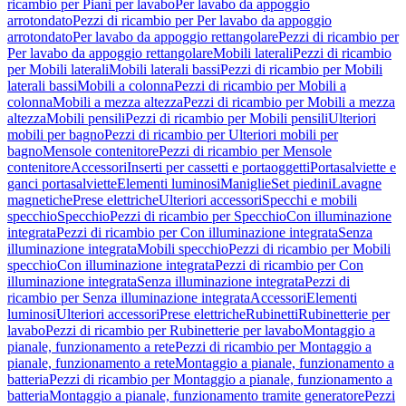
ricambio per Piani per lavabo
Per lavabo da appoggio
arrotondato
Pezzi di ricambio per Per lavabo da appoggio
arrotondato
Per lavabo da appoggio rettangolare
Pezzi di ricambio per
Per lavabo da appoggio rettangolare
Mobili laterali
Pezzi di ricambio
per Mobili laterali
Mobili laterali bassi
Pezzi di ricambio per Mobili
laterali bassi
Mobili a colonna
Pezzi di ricambio per Mobili a
colonna
Mobili a mezza altezza
Pezzi di ricambio per Mobili a mezza
altezza
Mobili pensili
Pezzi di ricambio per Mobili pensili
Ulteriori
mobili per bagno
Pezzi di ricambio per Ulteriori mobili per
bagno
Mensole contenitore
Pezzi di ricambio per Mensole
contenitore
Accessori
Inserti per cassetti e portaoggetti
Portasalviette e
ganci portasalviette
Elementi luminosi
Maniglie
Set piedini
Lavagne
magnetiche
Prese elettriche
Ulteriori accessori
Specchi e mobili
specchio
Specchio
Pezzi di ricambio per Specchio
Con illuminazione
integrata
Pezzi di ricambio per Con illuminazione integrata
Senza
illuminazione integrata
Mobili specchio
Pezzi di ricambio per Mobili
specchio
Con illuminazione integrata
Pezzi di ricambio per Con
illuminazione integrata
Senza illuminazione integrata
Pezzi di
ricambio per Senza illuminazione integrata
Accessori
Elementi
luminosi
Ulteriori accessori
Prese elettriche
Rubinetti
Rubinetterie per
lavabo
Pezzi di ricambio per Rubinetterie per lavabo
Montaggio a
pianale, funzionamento a rete
Pezzi di ricambio per Montaggio a
pianale, funzionamento a rete
Montaggio a pianale, funzionamento a
batteria
Pezzi di ricambio per Montaggio a pianale, funzionamento a
batteria
Montaggio a pianale, funzionamento tramite generatore
Pezzi