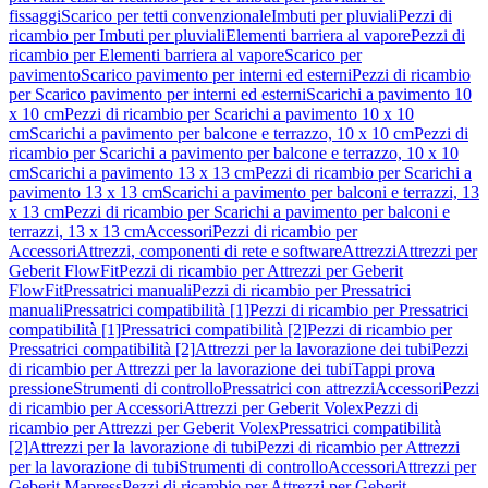
fissaggi
Scarico per tetti convenzionale
Imbuti per pluviali
Pezzi di
ricambio per Imbuti per pluviali
Elementi barriera al vapore
Pezzi di
ricambio per Elementi barriera al vapore
Scarico per
pavimento
Scarico pavimento per interni ed esterni
Pezzi di ricambio
per Scarico pavimento per interni ed esterni
Scarichi a pavimento 10
x 10 cm
Pezzi di ricambio per Scarichi a pavimento 10 x 10
cm
Scarichi a pavimento per balcone e terrazzo, 10 x 10 cm
Pezzi di
ricambio per Scarichi a pavimento per balcone e terrazzo, 10 x 10
cm
Scarichi a pavimento 13 x 13 cm
Pezzi di ricambio per Scarichi a
pavimento 13 x 13 cm
Scarichi a pavimento per balconi e terrazzi, 13
x 13 cm
Pezzi di ricambio per Scarichi a pavimento per balconi e
terrazzi, 13 x 13 cm
Accessori
Pezzi di ricambio per
Accessori
Attrezzi, componenti di rete e software
Attrezzi
Attrezzi per
Geberit FlowFit
Pezzi di ricambio per Attrezzi per Geberit
FlowFit
Pressatrici manuali
Pezzi di ricambio per Pressatrici
manuali
Pressatrici compatibilità [1]
Pezzi di ricambio per Pressatrici
compatibilità [1]
Pressatrici compatibilità [2]
Pezzi di ricambio per
Pressatrici compatibilità [2]
Attrezzi per la lavorazione dei tubi
Pezzi
di ricambio per Attrezzi per la lavorazione dei tubi
Tappi prova
pressione
Strumenti di controllo
Pressatrici con attrezzi
Accessori
Pezzi
di ricambio per Accessori
Attrezzi per Geberit Volex
Pezzi di
ricambio per Attrezzi per Geberit Volex
Pressatrici compatibilità
[2]
Attrezzi per la lavorazione di tubi
Pezzi di ricambio per Attrezzi
per la lavorazione di tubi
Strumenti di controllo
Accessori
Attrezzi per
Geberit Mapress
Pezzi di ricambio per Attrezzi per Geberit