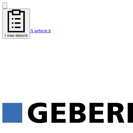
A geberit.it
I miei elenchi