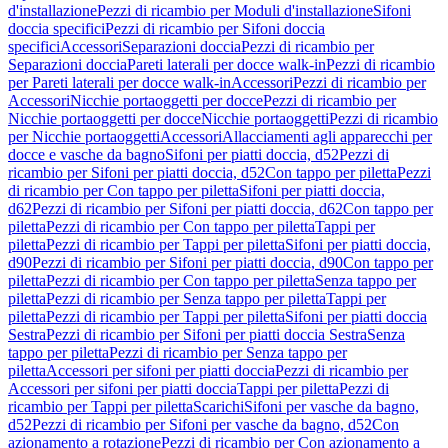
d'installazione
Pezzi di ricambio per Moduli d'installazione
Sifoni
doccia specifici
Pezzi di ricambio per Sifoni doccia
specifici
Accessori
Separazioni doccia
Pezzi di ricambio per
Separazioni doccia
Pareti laterali per docce walk-in
Pezzi di ricambio
per Pareti laterali per docce walk-in
Accessori
Pezzi di ricambio per
Accessori
Nicchie portaoggetti per docce
Pezzi di ricambio per
Nicchie portaoggetti per docce
Nicchie portaoggetti
Pezzi di ricambio
per Nicchie portaoggetti
Accessori
Allacciamenti agli apparecchi per
docce e vasche da bagno
Sifoni per piatti doccia, d52
Pezzi di
ricambio per Sifoni per piatti doccia, d52
Con tappo per piletta
Pezzi
di ricambio per Con tappo per piletta
Sifoni per piatti doccia,
d62
Pezzi di ricambio per Sifoni per piatti doccia, d62
Con tappo per
piletta
Pezzi di ricambio per Con tappo per piletta
Tappi per
piletta
Pezzi di ricambio per Tappi per piletta
Sifoni per piatti doccia,
d90
Pezzi di ricambio per Sifoni per piatti doccia, d90
Con tappo per
piletta
Pezzi di ricambio per Con tappo per piletta
Senza tappo per
piletta
Pezzi di ricambio per Senza tappo per piletta
Tappi per
piletta
Pezzi di ricambio per Tappi per piletta
Sifoni per piatti doccia
Sestra
Pezzi di ricambio per Sifoni per piatti doccia Sestra
Senza
tappo per piletta
Pezzi di ricambio per Senza tappo per
piletta
Accessori per sifoni per piatti doccia
Pezzi di ricambio per
Accessori per sifoni per piatti doccia
Tappi per piletta
Pezzi di
ricambio per Tappi per piletta
Scarichi
Sifoni per vasche da bagno,
d52
Pezzi di ricambio per Sifoni per vasche da bagno, d52
Con
azionamento a rotazione
Pezzi di ricambio per Con azionamento a