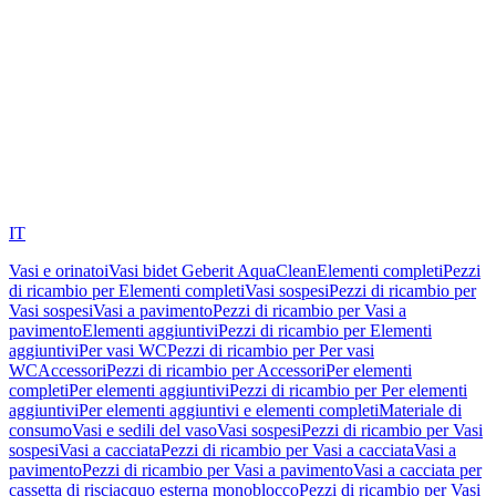
IT
Vasi e orinatoi
Vasi bidet Geberit AquaClean
Elementi completi
Pezzi
di ricambio per Elementi completi
Vasi sospesi
Pezzi di ricambio per
Vasi sospesi
Vasi a pavimento
Pezzi di ricambio per Vasi a
pavimento
Elementi aggiuntivi
Pezzi di ricambio per Elementi
aggiuntivi
Per vasi WC
Pezzi di ricambio per Per vasi
WC
Accessori
Pezzi di ricambio per Accessori
Per elementi
completi
Per elementi aggiuntivi
Pezzi di ricambio per Per elementi
aggiuntivi
Per elementi aggiuntivi e elementi completi
Materiale di
consumo
Vasi e sedili del vaso
Vasi sospesi
Pezzi di ricambio per Vasi
sospesi
Vasi a cacciata
Pezzi di ricambio per Vasi a cacciata
Vasi a
pavimento
Pezzi di ricambio per Vasi a pavimento
Vasi a cacciata per
cassetta di risciacquo esterna monoblocco
Pezzi di ricambio per Vasi