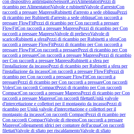
con dispositivo antiristagno
Sensori
Cavi
Alimentatori
Pezzi di
ricambio per Alimentatori
Valvole e rubinetti
Valvole d'arresto
Con
raccordi a pressare Mapress
Rubinetti d'arresto a sede obliqua
Pezzi
di ricambio per Rubinetti d'arresto a sede obliqua
Con raccordi a
pressare FlowFit
Pezzi di ricambio per Con raccordi a pressare
FlowFit
Con raccordi a pressare Mapress
Pezzi di ricambio per Con
raccordi a pressare Mapress
Valvole di prelievo
Valvole di
scarico
Rubinetti a sfera
Pezzi di ricambio per Rubinetti a sfera
Con
raccordi a pressare FlowFit
Pezzi di ricambio per Con raccordi a
pressare FlowFit
Con raccordi a pressare
Pezzi di ricambio per Con
raccordi a pressare
Con raccordi a pressare Mapress
Pezzi di ricambio
per Con raccordi a pressare Mapress
Rubinetti a sfera per
l'installazione da incasso
Pezzi di ricambio per Rubinetti a sfera per
l'installazione da incasso
Con raccordi a pressare FlowFit
Pezzi di
ricambio per Con raccordi a pressare FlowFit
Con raccordi a
pressare
Pezzi di ricambio per Con raccordi a pressare
Con raccordi
Volex
Con raccordi Compact
Pezzi di ricambio per Con raccordi
Compact
Con raccordi a pressare Mapress
Pezzi di ricambio per Con
raccordi a pressare Mapress
Con raccordi filettati
Unità valvole
d'intercettazione e collettori per il montaggio da incasso
Pezzi di
ricambio per Unità valvole d'intercettazione e collettori per il
montaggio da incasso
Con raccordi Compact
Pezzi di ricambio per
Con raccordi Compact
Valvole di ritegno
Con raccordi a pressare
Mapress
Collegamenti idrici per contatore dell'acqua
Con raccordi
filettati
Valvole di sfiato per riscaldamento
Valvole di sfiato