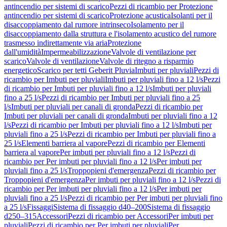
antincendio per sistemi di scarico
Pezzi di ricambio per Protezione
antincendio per sistemi di scarico
Protezione acustica
Isolanti per il
disaccoppiamento dal rumore intrinseco
Isolamento per il
disaccoppiamento dalla struttura e l'isolamento acustico del rumore
trasmesso indirettamente via aria
Protezione
dall'umidità
Impermeabilizzazione
Valvole di ventilazione per
scarico
Valvole di ventilazione
Valvole di ritegno a risparmio
energetico
Scarico per tetti Geberit Pluvia
Imbuti per pluviali
Pezzi di
ricambio per Imbuti per pluviali
Imbuti per pluviali fino a 12 l/s
Pezzi
di ricambio per Imbuti per pluviali fino a 12 l/s
Imbuti per pluviali
fino a 25 l/s
Pezzi di ricambio per Imbuti per pluviali fino a 25
l/s
Imbuti per pluviali per canali di gronda
Pezzi di ricambio per
Imbuti per pluviali per canali di gronda
Imbuti per pluviali fino a 12
l/s
Pezzi di ricambio per Imbuti per pluviali fino a 12 l/s
Imbuti per
pluviali fino a 25 l/s
Pezzi di ricambio per Imbuti per pluviali fino a
25 l/s
Elementi barriera al vapore
Pezzi di ricambio per Elementi
barriera al vapore
Per imbuti per pluviali fino a 12 l/s
Pezzi di
ricambio per Per imbuti per pluviali fino a 12 l/s
Per imbuti per
pluviali fino a 25 l/s
Troppopieni d'emergenza
Pezzi di ricambio per
Troppopieni d'emergenza
Per imbuti per pluviali fino a 12 l/s
Pezzi di
ricambio per Per imbuti per pluviali fino a 12 l/s
Per imbuti per
pluviali fino a 25 l/s
Pezzi di ricambio per Per imbuti per pluviali fino
a 25 l/s
Fissaggi
Sistema di fissaggio d40–200
Sistema di fissaggio
d250–315
Accessori
Pezzi di ricambio per Accessori
Per imbuti per
pluviali
Pezzi di ricambio per Per imbuti per pluviali
Per