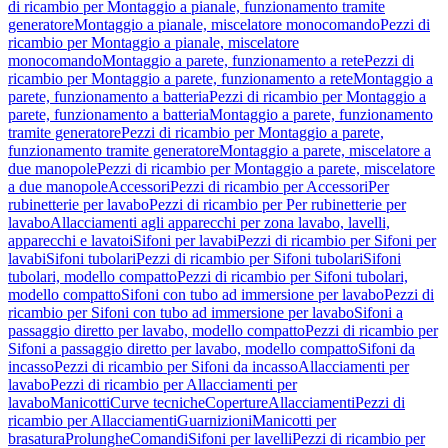
di ricambio per Montaggio a pianale, funzionamento tramite
generatore
Montaggio a pianale, miscelatore monocomando
Pezzi di
ricambio per Montaggio a pianale, miscelatore
monocomando
Montaggio a parete, funzionamento a rete
Pezzi di
ricambio per Montaggio a parete, funzionamento a rete
Montaggio a
parete, funzionamento a batteria
Pezzi di ricambio per Montaggio a
parete, funzionamento a batteria
Montaggio a parete, funzionamento
tramite generatore
Pezzi di ricambio per Montaggio a parete,
funzionamento tramite generatore
Montaggio a parete, miscelatore a
due manopole
Pezzi di ricambio per Montaggio a parete, miscelatore
a due manopole
Accessori
Pezzi di ricambio per Accessori
Per
rubinetterie per lavabo
Pezzi di ricambio per Per rubinetterie per
lavabo
Allacciamenti agli apparecchi per zona lavabo, lavelli,
apparecchi e lavatoi
Sifoni per lavabi
Pezzi di ricambio per Sifoni per
lavabi
Sifoni tubolari
Pezzi di ricambio per Sifoni tubolari
Sifoni
tubolari, modello compatto
Pezzi di ricambio per Sifoni tubolari,
modello compatto
Sifoni con tubo ad immersione per lavabo
Pezzi di
ricambio per Sifoni con tubo ad immersione per lavabo
Sifoni a
passaggio diretto per lavabo, modello compatto
Pezzi di ricambio per
Sifoni a passaggio diretto per lavabo, modello compatto
Sifoni da
incasso
Pezzi di ricambio per Sifoni da incasso
Allacciamenti per
lavabo
Pezzi di ricambio per Allacciamenti per
lavabo
Manicotti
Curve tecniche
Coperture
Allacciamenti
Pezzi di
ricambio per Allacciamenti
Guarnizioni
Manicotti per
brasatura
Prolunghe
Comandi
Sifoni per lavelli
Pezzi di ricambio per