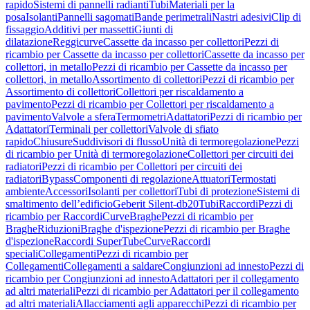
rapido
Sistemi di pannelli radianti
Tubi
Materiali per la
posa
Isolanti
Pannelli sagomati
Bande perimetrali
Nastri adesivi
Clip di
fissaggio
Additivi per massetti
Giunti di
dilatazione
Reggicurve
Cassette da incasso per collettori
Pezzi di
ricambio per Cassette da incasso per collettori
Cassette da incasso per
collettori, in metallo
Pezzi di ricambio per Cassette da incasso per
collettori, in metallo
Assortimento di collettori
Pezzi di ricambio per
Assortimento di collettori
Collettori per riscaldamento a
pavimento
Pezzi di ricambio per Collettori per riscaldamento a
pavimento
Valvole a sfera
Termometri
Adattatori
Pezzi di ricambio per
Adattatori
Terminali per collettori
Valvole di sfiato
rapido
Chiusure
Suddivisori di flusso
Unità di termoregolazione
Pezzi
di ricambio per Unità di termoregolazione
Collettori per circuiti dei
radiatori
Pezzi di ricambio per Collettori per circuiti dei
radiatori
Bypass
Componenti di regolazione
Attuatori
Termostati
ambiente
Accessori
Isolanti per collettori
Tubi di protezione
Sistemi di
smaltimento dell’edificio
Geberit Silent-db20
Tubi
Raccordi
Pezzi di
ricambio per Raccordi
Curve
Braghe
Pezzi di ricambio per
Braghe
Riduzioni
Braghe d'ispezione
Pezzi di ricambio per Braghe
d'ispezione
Raccordi SuperTube
Curve
Raccordi
speciali
Collegamenti
Pezzi di ricambio per
Collegamenti
Collegamenti a saldare
Congiunzioni ad innesto
Pezzi di
ricambio per Congiunzioni ad innesto
Adattatori per il collegamento
ad altri materiali
Pezzi di ricambio per Adattatori per il collegamento
ad altri materiali
Allacciamenti agli apparecchi
Pezzi di ricambio per