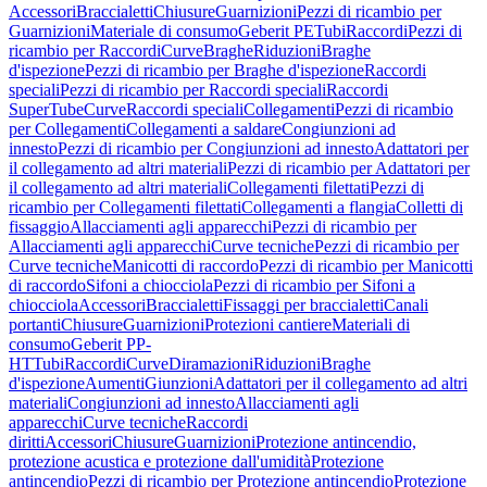
Accessori
Braccialetti
Chiusure
Guarnizioni
Pezzi di ricambio per
Guarnizioni
Materiale di consumo
Geberit PE
Tubi
Raccordi
Pezzi di
ricambio per Raccordi
Curve
Braghe
Riduzioni
Braghe
d'ispezione
Pezzi di ricambio per Braghe d'ispezione
Raccordi
speciali
Pezzi di ricambio per Raccordi speciali
Raccordi
SuperTube
Curve
Raccordi speciali
Collegamenti
Pezzi di ricambio
per Collegamenti
Collegamenti a saldare
Congiunzioni ad
innesto
Pezzi di ricambio per Congiunzioni ad innesto
Adattatori per
il collegamento ad altri materiali
Pezzi di ricambio per Adattatori per
il collegamento ad altri materiali
Collegamenti filettati
Pezzi di
ricambio per Collegamenti filettati
Collegamenti a flangia
Colletti di
fissaggio
Allacciamenti agli apparecchi
Pezzi di ricambio per
Allacciamenti agli apparecchi
Curve tecniche
Pezzi di ricambio per
Curve tecniche
Manicotti di raccordo
Pezzi di ricambio per Manicotti
di raccordo
Sifoni a chiocciola
Pezzi di ricambio per Sifoni a
chiocciola
Accessori
Braccialetti
Fissaggi per braccialetti
Canali
portanti
Chiusure
Guarnizioni
Protezioni cantiere
Materiali di
consumo
Geberit PP-
HT
Tubi
Raccordi
Curve
Diramazioni
Riduzioni
Braghe
d'ispezione
Aumenti
Giunzioni
Adattatori per il collegamento ad altri
materiali
Congiunzioni ad innesto
Allacciamenti agli
apparecchi
Curve tecniche
Raccordi
diritti
Accessori
Chiusure
Guarnizioni
Protezione antincendio,
protezione acustica e protezione dall'umidità
Protezione
antincendio
Pezzi di ricambio per Protezione antincendio
Protezione