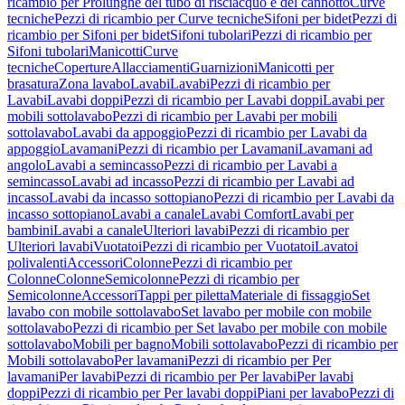
ricambio per Prolunghe del tubo di risciacquo e del cannotto
Curve
tecniche
Pezzi di ricambio per Curve tecniche
Sifoni per bidet
Pezzi di
ricambio per Sifoni per bidet
Sifoni tubolari
Pezzi di ricambio per
Sifoni tubolari
Manicotti
Curve
tecniche
Coperture
Allacciamenti
Guarnizioni
Manicotti per
brasatura
Zona lavabo
Lavabi
Lavabi
Pezzi di ricambio per
Lavabi
Lavabi doppi
Pezzi di ricambio per Lavabi doppi
Lavabi per
mobili sottolavabo
Pezzi di ricambio per Lavabi per mobili
sottolavabo
Lavabi da appoggio
Pezzi di ricambio per Lavabi da
appoggio
Lavamani
Pezzi di ricambio per Lavamani
Lavamani ad
angolo
Lavabi a semincasso
Pezzi di ricambio per Lavabi a
semincasso
Lavabi ad incasso
Pezzi di ricambio per Lavabi ad
incasso
Lavabi da incasso sottopiano
Pezzi di ricambio per Lavabi da
incasso sottopiano
Lavabi a canale
Lavabi Comfort
Lavabi per
bambini
Lavabi a canale
Ulteriori lavabi
Pezzi di ricambio per
Ulteriori lavabi
Vuotatoi
Pezzi di ricambio per Vuotatoi
Lavatoi
polivalenti
Accessori
Colonne
Pezzi di ricambio per
Colonne
Colonne
Semicolonne
Pezzi di ricambio per
Semicolonne
Accessori
Tappi per piletta
Materiale di fissaggio
Set
lavabo con mobile sottolavabo
Set lavabo per mobile con mobile
sottolavabo
Pezzi di ricambio per Set lavabo per mobile con mobile
sottolavabo
Mobili per bagno
Mobili sottolavabo
Pezzi di ricambio per
Mobili sottolavabo
Per lavamani
Pezzi di ricambio per Per
lavamani
Per lavabi
Pezzi di ricambio per Per lavabi
Per lavabi
doppi
Pezzi di ricambio per Per lavabi doppi
Piani per lavabo
Pezzi di