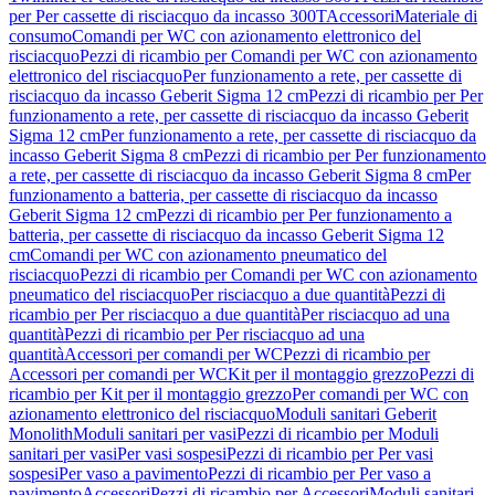
per Per cassette di risciacquo da incasso 300T
Accessori
Materiale di
consumo
Comandi per WC con azionamento elettronico del
risciacquo
Pezzi di ricambio per Comandi per WC con azionamento
elettronico del risciacquo
Per funzionamento a rete, per cassette di
risciacquo da incasso Geberit Sigma 12 cm
Pezzi di ricambio per Per
funzionamento a rete, per cassette di risciacquo da incasso Geberit
Sigma 12 cm
Per funzionamento a rete, per cassette di risciacquo da
incasso Geberit Sigma 8 cm
Pezzi di ricambio per Per funzionamento
a rete, per cassette di risciacquo da incasso Geberit Sigma 8 cm
Per
funzionamento a batteria, per cassette di risciacquo da incasso
Geberit Sigma 12 cm
Pezzi di ricambio per Per funzionamento a
batteria, per cassette di risciacquo da incasso Geberit Sigma 12
cm
Comandi per WC con azionamento pneumatico del
risciacquo
Pezzi di ricambio per Comandi per WC con azionamento
pneumatico del risciacquo
Per risciacquo a due quantità
Pezzi di
ricambio per Per risciacquo a due quantità
Per risciacquo ad una
quantità
Pezzi di ricambio per Per risciacquo ad una
quantità
Accessori per comandi per WC
Pezzi di ricambio per
Accessori per comandi per WC
Kit per il montaggio grezzo
Pezzi di
ricambio per Kit per il montaggio grezzo
Per comandi per WC con
azionamento elettronico del risciacquo
Moduli sanitari Geberit
Monolith
Moduli sanitari per vasi
Pezzi di ricambio per Moduli
sanitari per vasi
Per vasi sospesi
Pezzi di ricambio per Per vasi
sospesi
Per vaso a pavimento
Pezzi di ricambio per Per vaso a
pavimento
Accessori
Pezzi di ricambio per Accessori
Moduli sanitari