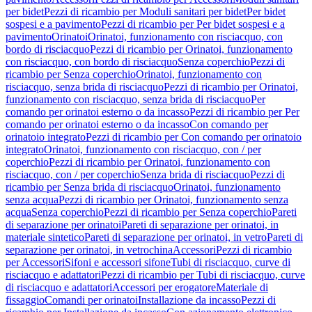
per bidet
Pezzi di ricambio per Moduli sanitari per bidet
Per bidet
sospesi e a pavimento
Pezzi di ricambio per Per bidet sospesi e a
pavimento
Orinatoi
Orinatoi, funzionamento con risciacquo, con
bordo di risciacquo
Pezzi di ricambio per Orinatoi, funzionamento
con risciacquo, con bordo di risciacquo
Senza coperchio
Pezzi di
ricambio per Senza coperchio
Orinatoi, funzionamento con
risciacquo, senza brida di risciacquo
Pezzi di ricambio per Orinatoi,
funzionamento con risciacquo, senza brida di risciacquo
Per
comando per orinatoi esterno o da incasso
Pezzi di ricambio per Per
comando per orinatoi esterno o da incasso
Con comando per
orinatoio integrato
Pezzi di ricambio per Con comando per orinatoio
integrato
Orinatoi, funzionamento con risciacquo, con / per
coperchio
Pezzi di ricambio per Orinatoi, funzionamento con
risciacquo, con / per coperchio
Senza brida di risciacquo
Pezzi di
ricambio per Senza brida di risciacquo
Orinatoi, funzionamento
senza acqua
Pezzi di ricambio per Orinatoi, funzionamento senza
acqua
Senza coperchio
Pezzi di ricambio per Senza coperchio
Pareti
di separazione per orinatoi
Pareti di separazione per orinatoi, in
materiale sintetico
Pareti di separazione per orinatoi, in vetro
Pareti di
separazione per orinatoi, in vetrochina
Accessori
Pezzi di ricambio
per Accessori
Sifoni e accessori sifone
Tubi di risciacquo, curve di
risciacquo e adattatori
Pezzi di ricambio per Tubi di risciacquo, curve
di risciacquo e adattatori
Accessori per erogatore
Materiale di
fissaggio
Comandi per orinatoi
Installazione da incasso
Pezzi di