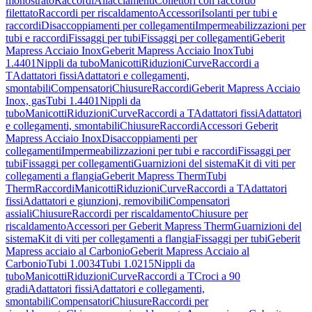
monostrato
Raccordi
Allacciamenti
Collettori con raccordo
filettato
Raccordi per riscaldamento
Accessori
Isolanti per tubi e
raccordi
Disaccoppiamenti per collegamenti
Impermeabilizzazioni per
tubi e raccordi
Fissaggi per tubi
Fissaggi per collegamenti
Geberit
Mapress Acciaio Inox
Geberit Mapress Acciaio Inox
Tubi
1.4401
Nippli da tubo
Manicotti
Riduzioni
Curve
Raccordi a
T
Adattatori fissi
Adattatori e collegamenti,
smontabili
Compensatori
Chiusure
Raccordi
Geberit Mapress Acciaio
Inox, gas
Tubi 1.4401
Nippli da
tubo
Manicotti
Riduzioni
Curve
Raccordi a T
Adattatori fissi
Adattatori
e collegamenti, smontabili
Chiusure
Raccordi
Accessori Geberit
Mapress Acciaio Inox
Disaccoppiamenti per
collegamenti
Impermeabilizzazioni per tubi e raccordi
Fissaggi per
tubi
Fissaggi per collegamenti
Guarnizioni del sistema
Kit di viti per
collegamenti a flangia
Geberit Mapress Therm
Tubi
Therm
Raccordi
Manicotti
Riduzioni
Curve
Raccordi a T
Adattatori
fissi
Adattatori e giunzioni, removibili
Compensatori
assiali
Chiusure
Raccordi per riscaldamento
Chiusure per
riscaldamento
Accessori per Geberit Mapress Therm
Guarnizioni del
sistema
Kit di viti per collegamenti a flangia
Fissaggi per tubi
Geberit
Mapress acciaio al Carbonio
Geberit Mapress Acciaio al
Carbonio
Tubi 1.0034
Tubi 1.0215
Nippli da
tubo
Manicotti
Riduzioni
Curve
Raccordi a T
Croci a 90
gradi
Adattatori fissi
Adattatori e collegamenti,
smontabili
Compensatori
Chiusure
Raccordi per