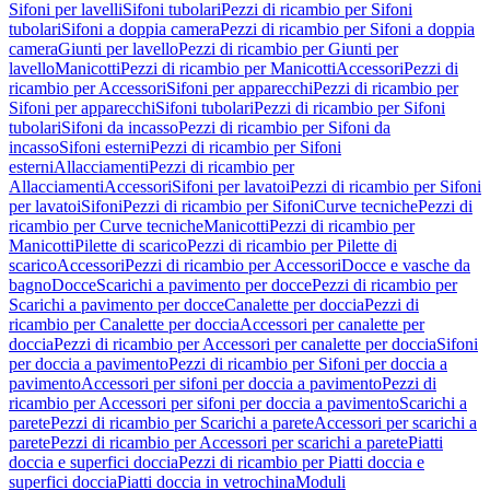
Sifoni per lavelli
Sifoni tubolari
Pezzi di ricambio per Sifoni
tubolari
Sifoni a doppia camera
Pezzi di ricambio per Sifoni a doppia
camera
Giunti per lavello
Pezzi di ricambio per Giunti per
lavello
Manicotti
Pezzi di ricambio per Manicotti
Accessori
Pezzi di
ricambio per Accessori
Sifoni per apparecchi
Pezzi di ricambio per
Sifoni per apparecchi
Sifoni tubolari
Pezzi di ricambio per Sifoni
tubolari
Sifoni da incasso
Pezzi di ricambio per Sifoni da
incasso
Sifoni esterni
Pezzi di ricambio per Sifoni
esterni
Allacciamenti
Pezzi di ricambio per
Allacciamenti
Accessori
Sifoni per lavatoi
Pezzi di ricambio per Sifoni
per lavatoi
Sifoni
Pezzi di ricambio per Sifoni
Curve tecniche
Pezzi di
ricambio per Curve tecniche
Manicotti
Pezzi di ricambio per
Manicotti
Pilette di scarico
Pezzi di ricambio per Pilette di
scarico
Accessori
Pezzi di ricambio per Accessori
Docce e vasche da
bagno
Docce
Scarichi a pavimento per docce
Pezzi di ricambio per
Scarichi a pavimento per docce
Canalette per doccia
Pezzi di
ricambio per Canalette per doccia
Accessori per canalette per
doccia
Pezzi di ricambio per Accessori per canalette per doccia
Sifoni
per doccia a pavimento
Pezzi di ricambio per Sifoni per doccia a
pavimento
Accessori per sifoni per doccia a pavimento
Pezzi di
ricambio per Accessori per sifoni per doccia a pavimento
Scarichi a
parete
Pezzi di ricambio per Scarichi a parete
Accessori per scarichi a
parete
Pezzi di ricambio per Accessori per scarichi a parete
Piatti
doccia e superfici doccia
Pezzi di ricambio per Piatti doccia e
superfici doccia
Piatti doccia in vetrochina
Moduli