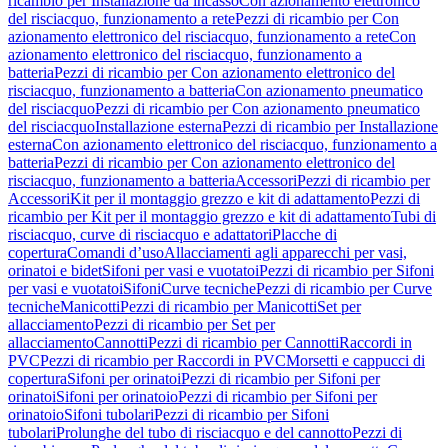
ricambio per Installazione da incasso
Con azionamento elettronico
del risciacquo, funzionamento a rete
Pezzi di ricambio per Con
azionamento elettronico del risciacquo, funzionamento a rete
Con
azionamento elettronico del risciacquo, funzionamento a
batteria
Pezzi di ricambio per Con azionamento elettronico del
risciacquo, funzionamento a batteria
Con azionamento pneumatico
del risciacquo
Pezzi di ricambio per Con azionamento pneumatico
del risciacquo
Installazione esterna
Pezzi di ricambio per Installazione
esterna
Con azionamento elettronico del risciacquo, funzionamento a
batteria
Pezzi di ricambio per Con azionamento elettronico del
risciacquo, funzionamento a batteria
Accessori
Pezzi di ricambio per
Accessori
Kit per il montaggio grezzo e kit di adattamento
Pezzi di
ricambio per Kit per il montaggio grezzo e kit di adattamento
Tubi di
risciacquo, curve di risciacquo e adattatori
Placche di
copertura
Comandi d’uso
Allacciamenti agli apparecchi per vasi,
orinatoi e bidet
Sifoni per vasi e vuotatoi
Pezzi di ricambio per Sifoni
per vasi e vuotatoi
Sifoni
Curve tecniche
Pezzi di ricambio per Curve
tecniche
Manicotti
Pezzi di ricambio per Manicotti
Set per
allacciamento
Pezzi di ricambio per Set per
allacciamento
Cannotti
Pezzi di ricambio per Cannotti
Raccordi in
PVC
Pezzi di ricambio per Raccordi in PVC
Morsetti e cappucci di
copertura
Sifoni per orinatoi
Pezzi di ricambio per Sifoni per
orinatoi
Sifoni per orinatoio
Pezzi di ricambio per Sifoni per
orinatoio
Sifoni tubolari
Pezzi di ricambio per Sifoni
tubolari
Prolunghe del tubo di risciacquo e del cannotto
Pezzi di