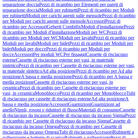
separazione doccia
Pezzi di ricambio per Elementi per pareti di
separazione doccia
Moduli per rubinetti
Pezzi di ricambio per Moduli
per rubinetti
Moduli per carichi agenti sulle mensole
Pezzi di ricambio
per Moduli per carichi agenti sulle mensole
Accessori
Pezzi di
ricambio per Accessori
Geberit Combifix
Moduli d'installazione
Pezzi
di ricambio per Moduli d'installazione
Moduli per WC
Pezzi di
ricambio per Moduli per WC
Moduli per lavabi
Pezzi di ricambio per
Moduli per lavabi
Moduli per bidet
Pezzi di ricambio per Moduli per
bidet
Moduli per docce
Pezzi di ricambio per Moduli per
docce
Accessori
Per moduli WC
Per fissaggi
Cassette di risciacquo
esterne
Cassette di risciacquo esterne per vasi, in materiale
sintetico
Pezzi di ricambio per Cassette di risciacquo esterne per vasi,
in materiale sintetico
Ad alta posizione
Pezzi di ricambio per Ad alta
posizione
A bassa e media posizione
Pezzi di ricambio per A bassa e
media posizione
Cassette di risciacquo esterne per vasi, in
ceramica
Pezzi di ricambio per Cassette di risciacquo esterne per
vasi, in ceramica
Monoblocco
Pezzi di ricambio per Monoblocco
Tubi
di risciacquo per cassette di risciacquo esterne
Ad alta posizione
A
bassa e media posizione
Accessori
Guarnizioni
Guarnizioni ad
anello
Nippli, rosoni e riduttori di flusso
Materiali di consumo
Cassette
di risciacquo da incasso
Cassette di risciacquo da incasso Sigma
Pezzi
di ricambio per Cassette di risciacquo da incasso Sigma
Cassette di
risciacquo da incasso Omega
Pezzi di ricambio per Cassette di
risciacquo da incasso Omega
Tubi di risciacquo
Accessori
Rubinetti a
galleggiante e batterie di scarico
Rubinetti a galleggiante
Pezzi di