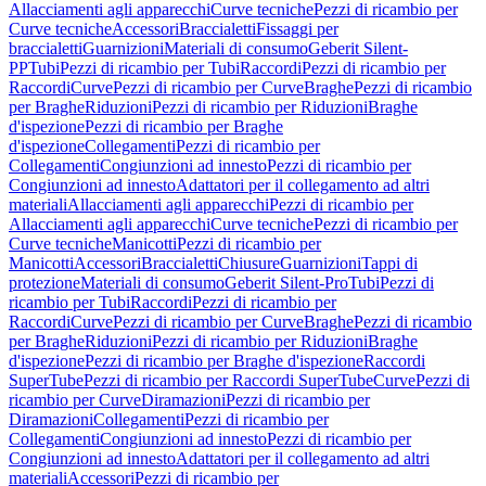
Allacciamenti agli apparecchi
Curve tecniche
Pezzi di ricambio per
Curve tecniche
Accessori
Braccialetti
Fissaggi per
braccialetti
Guarnizioni
Materiali di consumo
Geberit Silent-
PP
Tubi
Pezzi di ricambio per Tubi
Raccordi
Pezzi di ricambio per
Raccordi
Curve
Pezzi di ricambio per Curve
Braghe
Pezzi di ricambio
per Braghe
Riduzioni
Pezzi di ricambio per Riduzioni
Braghe
d'ispezione
Pezzi di ricambio per Braghe
d'ispezione
Collegamenti
Pezzi di ricambio per
Collegamenti
Congiunzioni ad innesto
Pezzi di ricambio per
Congiunzioni ad innesto
Adattatori per il collegamento ad altri
materiali
Allacciamenti agli apparecchi
Pezzi di ricambio per
Allacciamenti agli apparecchi
Curve tecniche
Pezzi di ricambio per
Curve tecniche
Manicotti
Pezzi di ricambio per
Manicotti
Accessori
Braccialetti
Chiusure
Guarnizioni
Tappi di
protezione
Materiali di consumo
Geberit Silent-Pro
Tubi
Pezzi di
ricambio per Tubi
Raccordi
Pezzi di ricambio per
Raccordi
Curve
Pezzi di ricambio per Curve
Braghe
Pezzi di ricambio
per Braghe
Riduzioni
Pezzi di ricambio per Riduzioni
Braghe
d'ispezione
Pezzi di ricambio per Braghe d'ispezione
Raccordi
SuperTube
Pezzi di ricambio per Raccordi SuperTube
Curve
Pezzi di
ricambio per Curve
Diramazioni
Pezzi di ricambio per
Diramazioni
Collegamenti
Pezzi di ricambio per
Collegamenti
Congiunzioni ad innesto
Pezzi di ricambio per
Congiunzioni ad innesto
Adattatori per il collegamento ad altri
materiali
Accessori
Pezzi di ricambio per