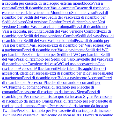
a cacciata per cassetta di risciacquo esterna monoblocco
Vasi a
cacciata
Pezzi di ricambio per Vasi a cacciata
Cassette di risciacquo
esterne per vasi, in vetrochina
Monoblocco
Sedili del vaso
Pezzi di
ricambio per Sedili del vaso
Sedili del vaso
Pezzi di ricambio per
Sedili del vaso
Vasi versione Comfort
Pezzi di ricambio per Vasi
versione Comfort
Vasi a cacciata, prolungati
Pezzi di ricambio per
Vasi a cacciata, prolungati
Sedili del vaso versione Comfort
Pezzi di
ricambio per Sedili del vaso versione Comfort
Sedili del vaso
Pezzi di
ricambio per Sedili del vaso
Vasi per bambini
Pezzi di ricambio per
Vasi per bambini
Vasi sospesi
Pezzi di ricambio per Vasi sospesi
Vasi
a pavimento
Pezzi di ricambio per Vasi a pavimento
Sedili del WC
per bambini
Pezzi di ricambio per Sedili del WC per bambini
Sedili
del vaso
Pezzi di ricambio per Sedili del vaso
Tavolette del vaso
Pezzi
di ricambio per Tavolette del vaso
WC ad uso accovacciato
Con
risciacquo
Accessori
Allacciamenti
Materiale di fissaggio
Ulteriori
accessori
Bidet
Bidet sospesi
Pezzi di ricambio per Bidet sospesi
Bidet
a pavimento
Pezzi di ricambio per Bidet a pavimento
Accessori
Pezzi
di ricambio per Accessori
Placche di comando e comandi per
WC
Placche di comando
Pezzi di ricambio per Placche di
comando
Per cassette di risciacquo da incasso Sigma
Pezzi di
ricambio per Per cassette di risciacquo da incasso Sigma
Per cassette
di risciacquo da incasso Omega
Pezzi di ricambio per Per cassette di
risciacquo da incasso Omega
Per cassette di risciacquo da incasso
Twinline
Pezzi di ricambio per Per cassette di risciacquo da incasso
Twinline
Per cassette di risciacquo da incasso 300T
Pezzi di ricambio