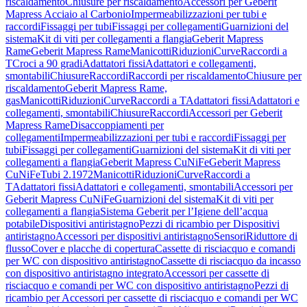
riscaldamento
Chiusure per riscaldamento
Accessori per Geberit
Mapress Acciaio al Carbonio
Impermeabilizzazioni per tubi e
raccordi
Fissaggi per tubi
Fissaggi per collegamenti
Guarnizioni del
sistema
Kit di viti per collegamenti a flangia
Geberit Mapress
Rame
Geberit Mapress Rame
Manicotti
Riduzioni
Curve
Raccordi a
T
Croci a 90 gradi
Adattatori fissi
Adattatori e collegamenti,
smontabili
Chiusure
Raccordi
Raccordi per riscaldamento
Chiusure per
riscaldamento
Geberit Mapress Rame,
gas
Manicotti
Riduzioni
Curve
Raccordi a T
Adattatori fissi
Adattatori e
collegamenti, smontabili
Chiusure
Raccordi
Accessori per Geberit
Mapress Rame
Disaccoppiamenti per
collegamenti
Impermeabilizzazioni per tubi e raccordi
Fissaggi per
tubi
Fissaggi per collegamenti
Guarnizioni del sistema
Kit di viti per
collegamenti a flangia
Geberit Mapress CuNiFe
Geberit Mapress
CuNiFe
Tubi 2.1972
Manicotti
Riduzioni
Curve
Raccordi a
T
Adattatori fissi
Adattatori e collegamenti, smontabili
Accessori per
Geberit Mapress CuNiFe
Guarnizioni del sistema
Kit di viti per
collegamenti a flangia
Sistema Geberit per l’Igiene dell’acqua
potabile
Dispositivi antiristagno
Pezzi di ricambio per Dispositivi
antiristagno
Accessori per dispositivi antiristagno
Sensori
Riduttore di
flusso
Cover e placche di copertura
Cassette di risciacquo e comandi
per WC con dispositivo antiristagno
Cassette di risciacquo da incasso
con dispositivo antiristagno integrato
Accessori per cassette di
risciacquo e comandi per WC con dispositivo antiristagno
Pezzi di
ricambio per Accessori per cassette di risciacquo e comandi per WC