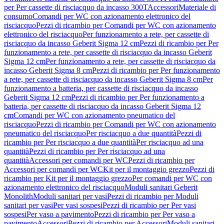
per Per cassette di risciacquo da incasso 300T
Accessori
Materiale di
consumo
Comandi per WC con azionamento elettronico del
risciacquo
Pezzi di ricambio per Comandi per WC con azionamento
elettronico del risciacquo
Per funzionamento a rete, per cassette di
risciacquo da incasso Geberit Sigma 12 cm
Pezzi di ricambio per Per
funzionamento a rete, per cassette di risciacquo da incasso Geberit
Sigma 12 cm
Per funzionamento a rete, per cassette di risciacquo da
incasso Geberit Sigma 8 cm
Pezzi di ricambio per Per funzionamento
a rete, per cassette di risciacquo da incasso Geberit Sigma 8 cm
Per
funzionamento a batteria, per cassette di risciacquo da incasso
Geberit Sigma 12 cm
Pezzi di ricambio per Per funzionamento a
batteria, per cassette di risciacquo da incasso Geberit Sigma 12
cm
Comandi per WC con azionamento pneumatico del
risciacquo
Pezzi di ricambio per Comandi per WC con azionamento
pneumatico del risciacquo
Per risciacquo a due quantità
Pezzi di
ricambio per Per risciacquo a due quantità
Per risciacquo ad una
quantità
Pezzi di ricambio per Per risciacquo ad una
quantità
Accessori per comandi per WC
Pezzi di ricambio per
Accessori per comandi per WC
Kit per il montaggio grezzo
Pezzi di
ricambio per Kit per il montaggio grezzo
Per comandi per WC con
azionamento elettronico del risciacquo
Moduli sanitari Geberit
Monolith
Moduli sanitari per vasi
Pezzi di ricambio per Moduli
sanitari per vasi
Per vasi sospesi
Pezzi di ricambio per Per vasi
sospesi
Per vaso a pavimento
Pezzi di ricambio per Per vaso a
pavimento
Accessori
Pezzi di ricambio per Accessori
Moduli sanitari