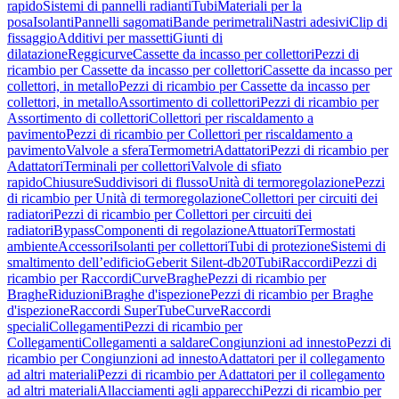
rapido
Sistemi di pannelli radianti
Tubi
Materiali per la
posa
Isolanti
Pannelli sagomati
Bande perimetrali
Nastri adesivi
Clip di
fissaggio
Additivi per massetti
Giunti di
dilatazione
Reggicurve
Cassette da incasso per collettori
Pezzi di
ricambio per Cassette da incasso per collettori
Cassette da incasso per
collettori, in metallo
Pezzi di ricambio per Cassette da incasso per
collettori, in metallo
Assortimento di collettori
Pezzi di ricambio per
Assortimento di collettori
Collettori per riscaldamento a
pavimento
Pezzi di ricambio per Collettori per riscaldamento a
pavimento
Valvole a sfera
Termometri
Adattatori
Pezzi di ricambio per
Adattatori
Terminali per collettori
Valvole di sfiato
rapido
Chiusure
Suddivisori di flusso
Unità di termoregolazione
Pezzi
di ricambio per Unità di termoregolazione
Collettori per circuiti dei
radiatori
Pezzi di ricambio per Collettori per circuiti dei
radiatori
Bypass
Componenti di regolazione
Attuatori
Termostati
ambiente
Accessori
Isolanti per collettori
Tubi di protezione
Sistemi di
smaltimento dell’edificio
Geberit Silent-db20
Tubi
Raccordi
Pezzi di
ricambio per Raccordi
Curve
Braghe
Pezzi di ricambio per
Braghe
Riduzioni
Braghe d'ispezione
Pezzi di ricambio per Braghe
d'ispezione
Raccordi SuperTube
Curve
Raccordi
speciali
Collegamenti
Pezzi di ricambio per
Collegamenti
Collegamenti a saldare
Congiunzioni ad innesto
Pezzi di
ricambio per Congiunzioni ad innesto
Adattatori per il collegamento
ad altri materiali
Pezzi di ricambio per Adattatori per il collegamento
ad altri materiali
Allacciamenti agli apparecchi
Pezzi di ricambio per