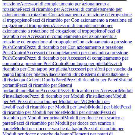
rotazione
Accessori di completamento per azionamento a
rotazione
Pezzi di ricambio per Accessori di completamento per
azionamento a rotazione
Con azionamento a rotazione ed erogazione
al troppopieno
Pezzi di ricambio per Con azionamento a rotazione ed
erogazione al troppopieno
Accessori di completamento per
azionamento a rotazione ed erogazione al troppopieno
Pezzi di
ricambio per Accessori di completamento per azionamento a
rotazione ed erogazione al troppopieno
Con azionamento a pressione
PushControl
Pezzi di ricambio per Con azionamento a pressione
PushControl
Accessori di completamento per comando a pressione
PushControl
Pezzi di ricambio per Accessori di completamento per
comando a pressione PushControl
Con tappo per piletta
Pezzi di
ricambio per Con tappo per piletta
Accessori per sifoni per vasche da
bagno
Tappi per piletta
Allacciamenti idrici
Sistemi di installazione e
di risciacquo
Geberit Duofix
Pareti
Pezzi di ricambio per Pareti
Sistemi
portanti
Pezzi di ricambio per Sistemi
portanti
Pannellature
Accessori
Pezzi di ricambio per Accessori
Moduli
d'installazione
Pezzi di ricambio per Moduli d'installazione
Moduli
per WC
Pezzi di ricambio per Moduli per WC
Moduli per
lavabi
Pezzi di ricambio per Moduli per lavabi
Moduli per bidet
Pezzi
di ricambio per Moduli per bidet
Moduli per orinatoi
Pezzi di
ricambio per Moduli per orinatoi
Moduli per docce con scarico a
parete
Pezzi di ricambio per Moduli per docce con scarico a
parete
Moduli per docce e vasche da bagno
Pezzi di ricambio per
Moduli per docce e vasche da bagno
Elementi per pareti di