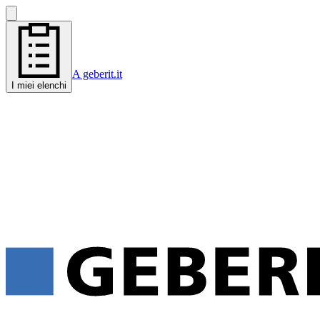
A geberit.it
I miei elenchi