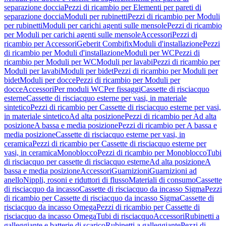
separazione doccia
Pezzi di ricambio per Elementi per pareti di
separazione doccia
Moduli per rubinetti
Pezzi di ricambio per Moduli
per rubinetti
Moduli per carichi agenti sulle mensole
Pezzi di ricambio
per Moduli per carichi agenti sulle mensole
Accessori
Pezzi di
ricambio per Accessori
Geberit Combifix
Moduli d'installazione
Pezzi
di ricambio per Moduli d'installazione
Moduli per WC
Pezzi di
ricambio per Moduli per WC
Moduli per lavabi
Pezzi di ricambio per
Moduli per lavabi
Moduli per bidet
Pezzi di ricambio per Moduli per
bidet
Moduli per docce
Pezzi di ricambio per Moduli per
docce
Accessori
Per moduli WC
Per fissaggi
Cassette di risciacquo
esterne
Cassette di risciacquo esterne per vasi, in materiale
sintetico
Pezzi di ricambio per Cassette di risciacquo esterne per vasi,
in materiale sintetico
Ad alta posizione
Pezzi di ricambio per Ad alta
posizione
A bassa e media posizione
Pezzi di ricambio per A bassa e
media posizione
Cassette di risciacquo esterne per vasi, in
ceramica
Pezzi di ricambio per Cassette di risciacquo esterne per
vasi, in ceramica
Monoblocco
Pezzi di ricambio per Monoblocco
Tubi
di risciacquo per cassette di risciacquo esterne
Ad alta posizione
A
bassa e media posizione
Accessori
Guarnizioni
Guarnizioni ad
anello
Nippli, rosoni e riduttori di flusso
Materiali di consumo
Cassette
di risciacquo da incasso
Cassette di risciacquo da incasso Sigma
Pezzi
di ricambio per Cassette di risciacquo da incasso Sigma
Cassette di
risciacquo da incasso Omega
Pezzi di ricambio per Cassette di
risciacquo da incasso Omega
Tubi di risciacquo
Accessori
Rubinetti a
galleggiante e batterie di scarico
Rubinetti a galleggiante
Pezzi di