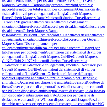
riscaldamento
Chiusure per riscaldamento
Accessori per Geberit
Mapress Acciaio al Carbonio
Impermeabilizzazioni per tubi e
raccordi
Fissaggi per tubi
Fissaggi per collegamenti
Guarnizioni del
sistema
Kit di viti per collegamenti a flangia
Geberit Mapress
Rame
Geberit Mapress Rame
Manicotti
Riduzioni
Curve
Raccordi a
T
Croci a 90 gradi
Adattatori fissi
Adattatori e collegamenti,
smontabili
Chiusure
Raccordi
Raccordi per riscaldamento
Chiusure per
riscaldamento
Geberit Mapress Rame,
gas
Manicotti
Riduzioni
Curve
Raccordi a T
Adattatori fissi
Adattatori e
collegamenti, smontabili
Chiusure
Raccordi
Accessori per Geberit
Mapress Rame
Disaccoppiamenti per
collegamenti
Impermeabilizzazioni per tubi e raccordi
Fissaggi per
tubi
Fissaggi per collegamenti
Guarnizioni del sistema
Kit di viti per
collegamenti a flangia
Geberit Mapress CuNiFe
Geberit Mapress
CuNiFe
Tubi 2.1972
Manicotti
Riduzioni
Curve
Raccordi a
T
Adattatori fissi
Adattatori e collegamenti, smontabili
Accessori per
Geberit Mapress CuNiFe
Guarnizioni del sistema
Kit di viti per
collegamenti a flangia
Sistema Geberit per l’Igiene dell’acqua
potabile
Dispositivi antiristagno
Pezzi di ricambio per Dispositivi
antiristagno
Accessori per dispositivi antiristagno
Sensori
Riduttore di
flusso
Cover e placche di copertura
Cassette di risciacquo e comandi
per WC con dispositivo antiristagno
Cassette di risciacquo da incasso
con dispositivo antiristagno integrato
Accessori per cassette di
risciacquo e comandi per WC con dispositivo antiristagno
Pezzi di
ricambio per Accessori per cassette di risciacquo e comandi per WC