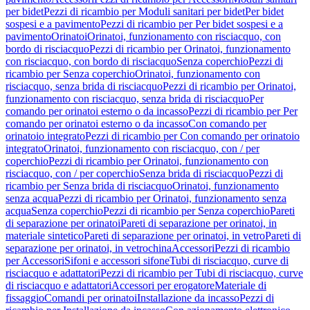
per bidet
Pezzi di ricambio per Moduli sanitari per bidet
Per bidet
sospesi e a pavimento
Pezzi di ricambio per Per bidet sospesi e a
pavimento
Orinatoi
Orinatoi, funzionamento con risciacquo, con
bordo di risciacquo
Pezzi di ricambio per Orinatoi, funzionamento
con risciacquo, con bordo di risciacquo
Senza coperchio
Pezzi di
ricambio per Senza coperchio
Orinatoi, funzionamento con
risciacquo, senza brida di risciacquo
Pezzi di ricambio per Orinatoi,
funzionamento con risciacquo, senza brida di risciacquo
Per
comando per orinatoi esterno o da incasso
Pezzi di ricambio per Per
comando per orinatoi esterno o da incasso
Con comando per
orinatoio integrato
Pezzi di ricambio per Con comando per orinatoio
integrato
Orinatoi, funzionamento con risciacquo, con / per
coperchio
Pezzi di ricambio per Orinatoi, funzionamento con
risciacquo, con / per coperchio
Senza brida di risciacquo
Pezzi di
ricambio per Senza brida di risciacquo
Orinatoi, funzionamento
senza acqua
Pezzi di ricambio per Orinatoi, funzionamento senza
acqua
Senza coperchio
Pezzi di ricambio per Senza coperchio
Pareti
di separazione per orinatoi
Pareti di separazione per orinatoi, in
materiale sintetico
Pareti di separazione per orinatoi, in vetro
Pareti di
separazione per orinatoi, in vetrochina
Accessori
Pezzi di ricambio
per Accessori
Sifoni e accessori sifone
Tubi di risciacquo, curve di
risciacquo e adattatori
Pezzi di ricambio per Tubi di risciacquo, curve
di risciacquo e adattatori
Accessori per erogatore
Materiale di
fissaggio
Comandi per orinatoi
Installazione da incasso
Pezzi di