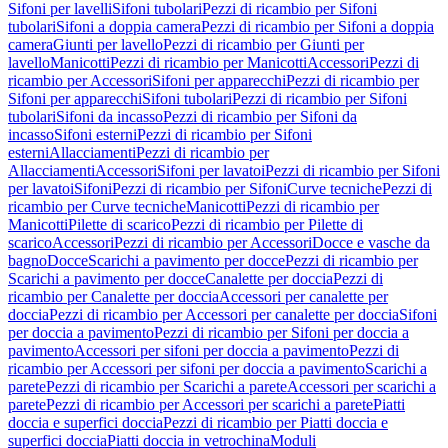
Sifoni per lavelli
Sifoni tubolari
Pezzi di ricambio per Sifoni
tubolari
Sifoni a doppia camera
Pezzi di ricambio per Sifoni a doppia
camera
Giunti per lavello
Pezzi di ricambio per Giunti per
lavello
Manicotti
Pezzi di ricambio per Manicotti
Accessori
Pezzi di
ricambio per Accessori
Sifoni per apparecchi
Pezzi di ricambio per
Sifoni per apparecchi
Sifoni tubolari
Pezzi di ricambio per Sifoni
tubolari
Sifoni da incasso
Pezzi di ricambio per Sifoni da
incasso
Sifoni esterni
Pezzi di ricambio per Sifoni
esterni
Allacciamenti
Pezzi di ricambio per
Allacciamenti
Accessori
Sifoni per lavatoi
Pezzi di ricambio per Sifoni
per lavatoi
Sifoni
Pezzi di ricambio per Sifoni
Curve tecniche
Pezzi di
ricambio per Curve tecniche
Manicotti
Pezzi di ricambio per
Manicotti
Pilette di scarico
Pezzi di ricambio per Pilette di
scarico
Accessori
Pezzi di ricambio per Accessori
Docce e vasche da
bagno
Docce
Scarichi a pavimento per docce
Pezzi di ricambio per
Scarichi a pavimento per docce
Canalette per doccia
Pezzi di
ricambio per Canalette per doccia
Accessori per canalette per
doccia
Pezzi di ricambio per Accessori per canalette per doccia
Sifoni
per doccia a pavimento
Pezzi di ricambio per Sifoni per doccia a
pavimento
Accessori per sifoni per doccia a pavimento
Pezzi di
ricambio per Accessori per sifoni per doccia a pavimento
Scarichi a
parete
Pezzi di ricambio per Scarichi a parete
Accessori per scarichi a
parete
Pezzi di ricambio per Accessori per scarichi a parete
Piatti
doccia e superfici doccia
Pezzi di ricambio per Piatti doccia e
superfici doccia
Piatti doccia in vetrochina
Moduli