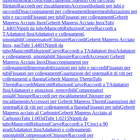
monostrato
Raccordi
Allacciamenti
Collettori con raccordo
filettato
Raccordi per riscaldamento
Accessori
Isolanti per tubi e
raccordi
Disaccoppiamenti per collegamenti
Impermeabilizzazioni per
tubi e raccordi
Fissaggi per tubi
Fissaggi per collegamenti
Geberit
Mapress Acciaio Inox
Geberit Mapress Acciaio Inox
Tubi
1.4401
Nippli da tubo
Manicotti
Riduzioni
Curve
Raccordi a
T
Adattatori fissi
Adattatori e collegamenti,
smontabili
Compensatori
Chiusure
Raccordi
Geberit Mapress Acciaio
Inox, gas
Tubi 1.4401
Nippli da
tubo
Manicotti
Riduzioni
Curve
Raccordi a T
Adattatori fissi
Adattatori
e collegamenti, smontabili
Chiusure
Raccordi
Accessori Geberit
Mapress Acciaio Inox
Disaccoppiamenti per
collegamenti
Impermeabilizzazioni per tubi e raccordi
Fissaggi per
tubi
Fissaggi per collegamenti
Guarnizioni del sistema
Kit di viti per
collegamenti a flangia
Geberit Mapress Therm
Tubi
Therm
Raccordi
Manicotti
Riduzioni
Curve
Raccordi a T
Adattatori
fissi
Adattatori e giunzioni, removibili
Compensatori
assiali
Chiusure
Raccordi per riscaldamento
Chiusure per
riscaldamento
Accessori per Geberit Mapress Therm
Guarnizioni del
sistema
Kit di viti per collegamenti a flangia
Fissaggi per tubi
Geberit
Mapress acciaio al Carbonio
Geberit Mapress Acciaio al
Carbonio
Tubi 1.0034
Tubi 1.0215
Nippli da
tubo
Manicotti
Riduzioni
Curve
Raccordi a T
Croci a 90
gradi
Adattatori fissi
Adattatori e collegamenti,
smontabili
Compensatori
Chiusure
Raccordi per