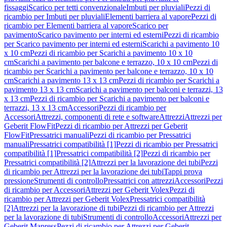
fissaggi
Scarico per tetti convenzionale
Imbuti per pluviali
Pezzi di
ricambio per Imbuti per pluviali
Elementi barriera al vapore
Pezzi di
ricambio per Elementi barriera al vapore
Scarico per
pavimento
Scarico pavimento per interni ed esterni
Pezzi di ricambio
per Scarico pavimento per interni ed esterni
Scarichi a pavimento 10
x 10 cm
Pezzi di ricambio per Scarichi a pavimento 10 x 10
cm
Scarichi a pavimento per balcone e terrazzo, 10 x 10 cm
Pezzi di
ricambio per Scarichi a pavimento per balcone e terrazzo, 10 x 10
cm
Scarichi a pavimento 13 x 13 cm
Pezzi di ricambio per Scarichi a
pavimento 13 x 13 cm
Scarichi a pavimento per balconi e terrazzi, 13
x 13 cm
Pezzi di ricambio per Scarichi a pavimento per balconi e
terrazzi, 13 x 13 cm
Accessori
Pezzi di ricambio per
Accessori
Attrezzi, componenti di rete e software
Attrezzi
Attrezzi per
Geberit FlowFit
Pezzi di ricambio per Attrezzi per Geberit
FlowFit
Pressatrici manuali
Pezzi di ricambio per Pressatrici
manuali
Pressatrici compatibilità [1]
Pezzi di ricambio per Pressatrici
compatibilità [1]
Pressatrici compatibilità [2]
Pezzi di ricambio per
Pressatrici compatibilità [2]
Attrezzi per la lavorazione dei tubi
Pezzi
di ricambio per Attrezzi per la lavorazione dei tubi
Tappi prova
pressione
Strumenti di controllo
Pressatrici con attrezzi
Accessori
Pezzi
di ricambio per Accessori
Attrezzi per Geberit Volex
Pezzi di
ricambio per Attrezzi per Geberit Volex
Pressatrici compatibilità
[2]
Attrezzi per la lavorazione di tubi
Pezzi di ricambio per Attrezzi
per la lavorazione di tubi
Strumenti di controllo
Accessori
Attrezzi per
Geberit Mapress
Pezzi di ricambio per Attrezzi per Geberit