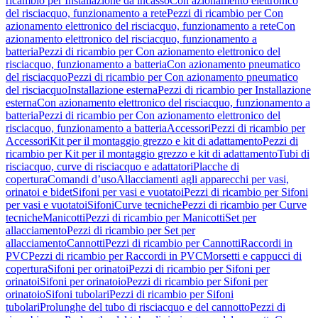
ricambio per Installazione da incasso
Con azionamento elettronico
del risciacquo, funzionamento a rete
Pezzi di ricambio per Con
azionamento elettronico del risciacquo, funzionamento a rete
Con
azionamento elettronico del risciacquo, funzionamento a
batteria
Pezzi di ricambio per Con azionamento elettronico del
risciacquo, funzionamento a batteria
Con azionamento pneumatico
del risciacquo
Pezzi di ricambio per Con azionamento pneumatico
del risciacquo
Installazione esterna
Pezzi di ricambio per Installazione
esterna
Con azionamento elettronico del risciacquo, funzionamento a
batteria
Pezzi di ricambio per Con azionamento elettronico del
risciacquo, funzionamento a batteria
Accessori
Pezzi di ricambio per
Accessori
Kit per il montaggio grezzo e kit di adattamento
Pezzi di
ricambio per Kit per il montaggio grezzo e kit di adattamento
Tubi di
risciacquo, curve di risciacquo e adattatori
Placche di
copertura
Comandi d’uso
Allacciamenti agli apparecchi per vasi,
orinatoi e bidet
Sifoni per vasi e vuotatoi
Pezzi di ricambio per Sifoni
per vasi e vuotatoi
Sifoni
Curve tecniche
Pezzi di ricambio per Curve
tecniche
Manicotti
Pezzi di ricambio per Manicotti
Set per
allacciamento
Pezzi di ricambio per Set per
allacciamento
Cannotti
Pezzi di ricambio per Cannotti
Raccordi in
PVC
Pezzi di ricambio per Raccordi in PVC
Morsetti e cappucci di
copertura
Sifoni per orinatoi
Pezzi di ricambio per Sifoni per
orinatoi
Sifoni per orinatoio
Pezzi di ricambio per Sifoni per
orinatoio
Sifoni tubolari
Pezzi di ricambio per Sifoni
tubolari
Prolunghe del tubo di risciacquo e del cannotto
Pezzi di