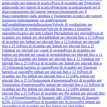
antincendio per sistemi di scarico
Pezzi di ricambio per Protezione
antincendio per sistemi di scarico
Protezione acustica
Isolanti per il
disaccoppiamento dal rumore intrinseco
Isolamento per il
disaccoppiamento dalla struttura e l'isolamento acustico del rumore
trasmesso indirettamente via aria
Protezione
dall'umidità
Impermeabilizzazione
Valvole di ventilazione per
scarico
Valvole di ventilazione
Valvole di ritegno a risparmio
energetico
Scarico per tetti Geberit Pluvia
Imbuti per pluviali
Pezzi di
ricambio per Imbuti per pluviali
Imbuti per pluviali fino a 12 l/s
Pezzi
di ricambio per Imbuti per pluviali fino a 12 l/s
Imbuti per pluviali
fino a 25 l/s
Pezzi di ricambio per Imbuti per pluviali fino a 25
l/s
Imbuti per pluviali per canali di gronda
Pezzi di ricambio per
Imbuti per pluviali per canali di gronda
Imbuti per pluviali fino a 12
l/s
Pezzi di ricambio per Imbuti per pluviali fino a 12 l/s
Imbuti per
pluviali fino a 25 l/s
Pezzi di ricambio per Imbuti per pluviali fino a
25 l/s
Elementi barriera al vapore
Pezzi di ricambio per Elementi
barriera al vapore
Per imbuti per pluviali fino a 12 l/s
Pezzi di
ricambio per Per imbuti per pluviali fino a 12 l/s
Per imbuti per
pluviali fino a 25 l/s
Troppopieni d'emergenza
Pezzi di ricambio per
Troppopieni d'emergenza
Per imbuti per pluviali fino a 12 l/s
Pezzi di
ricambio per Per imbuti per pluviali fino a 12 l/s
Per imbuti per
pluviali fino a 25 l/s
Pezzi di ricambio per Per imbuti per pluviali fino
a 25 l/s
Fissaggi
Sistema di fissaggio d40–200
Sistema di fissaggio
d250–315
Accessori
Pezzi di ricambio per Accessori
Per imbuti per
pluviali
Pezzi di ricambio per Per imbuti per pluviali
Per