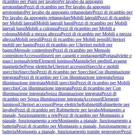
ricambio per Piani per lavabo
Per lavabo da appoggio
arrotondato
Pezzi di ricambio per Per lavabo da appoggio
arrotondato
Per lavabo da appoggio rettangolare
Pezzi di ricambio per
Per lavabo da appoggio rettangolare
Mobili laterali
Pezzi di ricambio
per Mobili laterali
Mobili laterali bassi
Pezzi di ricambio per Mobili
laterali bassi
Mobili a colonna
Pezzi di ricambio per Mobili a
colonna
Mobili a mezza altezza
Pezzi di ricambio per Mobili a mezza
altezza
Mobili pensili
Pezzi di ricambio per Mobili pensili
Ulteriori
mobili per bagno
Pezzi di ricambio per Ulteriori mobili per
bagno
Mensole contenitore
Pezzi di ricambio per Mensole
contenitore
Accessori
Inserti per cassetti e portaoggetti
Portasalviette e
ganci portasalviette
Elementi luminosi
Maniglie
Set piedini
Lavagne
magnetiche
Prese elettriche
Ulteriori accessori
Specchi e mobili
specchio
Specchio
Pezzi di ricambio per Specchio
Con illuminazione
integrata
Pezzi di ricambio per Con illuminazione integrata
Senza
illuminazione integrata
Mobili specchio
Pezzi di ricambio per Mobili
specchio
Con illuminazione integrata
Pezzi di ricambio per Con
illuminazione integrata
Senza illuminazione integrata
Pezzi di
ricambio per Senza illuminazione integrata
Accessori
Elementi
luminosi
Ulteriori accessori
Prese elettriche
Rubinetti
Rubinetterie per
lavabo
Pezzi di ricambio per Rubinetterie per lavabo
Montaggio a
pianale, funzionamento a rete
Pezzi di ricambio per Montaggio a
pianale, funzionamento a rete
Montaggio a pianale, funzionamento a
batteria
Pezzi di ricambio per Montaggio a pianale, funzionamento a
batteria
Montaggio a pianale, funzionamento tramite generatore
Pezzi