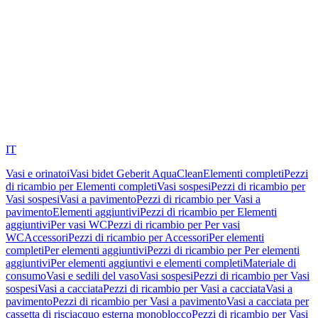
IT
Vasi e orinatoi
Vasi bidet Geberit AquaClean
Elementi completi
Pezzi
di ricambio per Elementi completi
Vasi sospesi
Pezzi di ricambio per
Vasi sospesi
Vasi a pavimento
Pezzi di ricambio per Vasi a
pavimento
Elementi aggiuntivi
Pezzi di ricambio per Elementi
aggiuntivi
Per vasi WC
Pezzi di ricambio per Per vasi
WC
Accessori
Pezzi di ricambio per Accessori
Per elementi
completi
Per elementi aggiuntivi
Pezzi di ricambio per Per elementi
aggiuntivi
Per elementi aggiuntivi e elementi completi
Materiale di
consumo
Vasi e sedili del vaso
Vasi sospesi
Pezzi di ricambio per Vasi
sospesi
Vasi a cacciata
Pezzi di ricambio per Vasi a cacciata
Vasi a
pavimento
Pezzi di ricambio per Vasi a pavimento
Vasi a cacciata per
cassetta di risciacquo esterna monoblocco
Pezzi di ricambio per Vasi