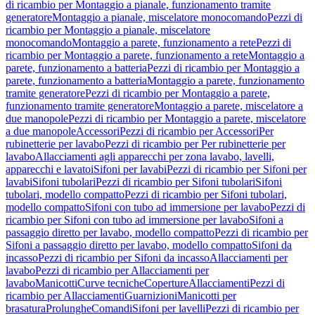
di ricambio per Montaggio a pianale, funzionamento tramite
generatore
Montaggio a pianale, miscelatore monocomando
Pezzi di
ricambio per Montaggio a pianale, miscelatore
monocomando
Montaggio a parete, funzionamento a rete
Pezzi di
ricambio per Montaggio a parete, funzionamento a rete
Montaggio a
parete, funzionamento a batteria
Pezzi di ricambio per Montaggio a
parete, funzionamento a batteria
Montaggio a parete, funzionamento
tramite generatore
Pezzi di ricambio per Montaggio a parete,
funzionamento tramite generatore
Montaggio a parete, miscelatore a
due manopole
Pezzi di ricambio per Montaggio a parete, miscelatore
a due manopole
Accessori
Pezzi di ricambio per Accessori
Per
rubinetterie per lavabo
Pezzi di ricambio per Per rubinetterie per
lavabo
Allacciamenti agli apparecchi per zona lavabo, lavelli,
apparecchi e lavatoi
Sifoni per lavabi
Pezzi di ricambio per Sifoni per
lavabi
Sifoni tubolari
Pezzi di ricambio per Sifoni tubolari
Sifoni
tubolari, modello compatto
Pezzi di ricambio per Sifoni tubolari,
modello compatto
Sifoni con tubo ad immersione per lavabo
Pezzi di
ricambio per Sifoni con tubo ad immersione per lavabo
Sifoni a
passaggio diretto per lavabo, modello compatto
Pezzi di ricambio per
Sifoni a passaggio diretto per lavabo, modello compatto
Sifoni da
incasso
Pezzi di ricambio per Sifoni da incasso
Allacciamenti per
lavabo
Pezzi di ricambio per Allacciamenti per
lavabo
Manicotti
Curve tecniche
Coperture
Allacciamenti
Pezzi di
ricambio per Allacciamenti
Guarnizioni
Manicotti per
brasatura
Prolunghe
Comandi
Sifoni per lavelli
Pezzi di ricambio per