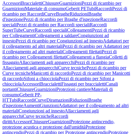
Accessori
Braccialetti
Chiusure
Guarnizioni
Pezzi di ricambio per
Guarnizioni
Materiale di consumo
Geberit PE
Tubi
Raccordi
Pezzi di
ricambio per Raccordi
Curve
Braghe
Riduzioni
Braghe
d'ispezione
Pezzi di ricambio per Braghe d'ispezione
Raccordi
speciali
Pezzi di ricambio per Raccordi speciali
Raccordi
SuperTube
Curve
Raccordi speciali
Collegamenti
Pezzi di ricambio
per Collegamenti
Collegamenti a saldare
Congiunzioni ad
innesto
Pezzi di ricambio per Congiunzioni ad innesto
Adattatori per
il collegamento ad altri materiali
Pezzi di ricambio per Adattatori per
il collegamento ad altri materiali
Collegamenti filettati
Pezzi di
ricambio per Collegamenti filettati
Collegamenti a flangia
Colletti di
fissaggio
Allacciamenti agli apparecchi
Pezzi di ricambio per
Allacciamenti agli apparecchi
Curve tecniche
Pezzi di ricambio per
Curve tecniche
Manicotti di raccordo
Pezzi di ricambio per Manicotti
di raccordo
Sifoni a chiocciola
Pezzi di ricambio per Sifoni a
chiocciola
Accessori
Braccialetti
Fissaggi per braccialetti
Canali
portanti
Chiusure
Guarnizioni
Protezioni cantiere
Materiali di
consumo
Geberit PP-
HT
Tubi
Raccordi
Curve
Diramazioni
Riduzioni
Braghe
d'ispezione
Aumenti
Giunzioni
Adattatori per il collegamento ad altri
materiali
Congiunzioni ad innesto
Allacciamenti agli
apparecchi
Curve tecniche
Raccordi
diritti
Accessori
Chiusure
Guarnizioni
Protezione antincendio,
protezione acustica e protezione dall'umidità
Protezione
antincendio
Pezzi di ricambio per Protezione antincendio
Protezione