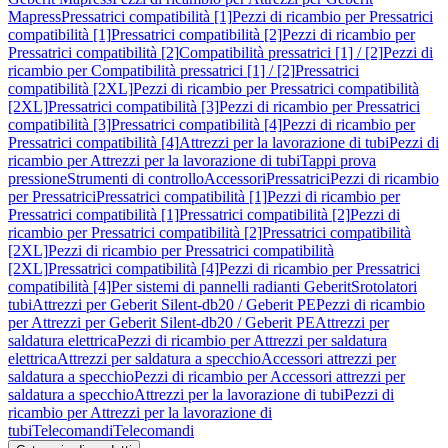
Mapress
Pressatrici compatibilità [1]
Pezzi di ricambio per Pressatrici
compatibilità [1]
Pressatrici compatibilità [2]
Pezzi di ricambio per
Pressatrici compatibilità [2]
Compatibilità pressatrici [1] / [2]
Pezzi di
ricambio per Compatibilità pressatrici [1] / [2]
Pressatrici
compatibilità [2XL]
Pezzi di ricambio per Pressatrici compatibilità
[2XL]
Pressatrici compatibilità [3]
Pezzi di ricambio per Pressatrici
compatibilità [3]
Pressatrici compatibilità [4]
Pezzi di ricambio per
Pressatrici compatibilità [4]
Attrezzi per la lavorazione di tubi
Pezzi di
ricambio per Attrezzi per la lavorazione di tubi
Tappi prova
pressione
Strumenti di controllo
Accessori
Pressatrici
Pezzi di ricambio
per Pressatrici
Pressatrici compatibilità [1]
Pezzi di ricambio per
Pressatrici compatibilità [1]
Pressatrici compatibilità [2]
Pezzi di
ricambio per Pressatrici compatibilità [2]
Pressatrici compatibilità
[2XL]
Pezzi di ricambio per Pressatrici compatibilità
[2XL]
Pressatrici compatibilità [4]
Pezzi di ricambio per Pressatrici
compatibilità [4]
Per sistemi di pannelli radianti Geberit
Srotolatori
tubi
Attrezzi per Geberit Silent-db20 / Geberit PE
Pezzi di ricambio
per Attrezzi per Geberit Silent-db20 / Geberit PE
Attrezzi per
saldatura elettrica
Pezzi di ricambio per Attrezzi per saldatura
elettrica
Attrezzi per saldatura a specchio
Accessori attrezzi per
saldatura a specchio
Pezzi di ricambio per Accessori attrezzi per
saldatura a specchio
Attrezzi per la lavorazione di tubi
Pezzi di
ricambio per Attrezzi per la lavorazione di
tubi
Telecomandi
Telecomandi