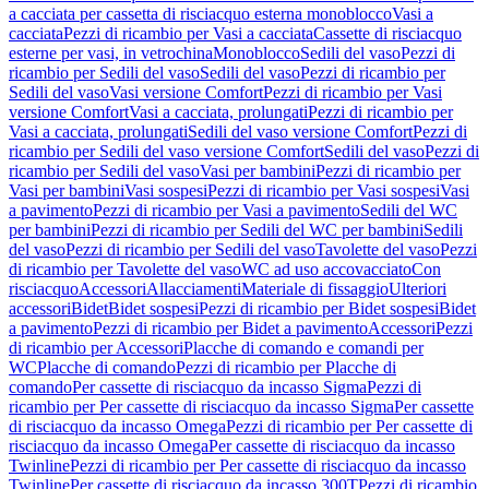
a cacciata per cassetta di risciacquo esterna monoblocco
Vasi a
cacciata
Pezzi di ricambio per Vasi a cacciata
Cassette di risciacquo
esterne per vasi, in vetrochina
Monoblocco
Sedili del vaso
Pezzi di
ricambio per Sedili del vaso
Sedili del vaso
Pezzi di ricambio per
Sedili del vaso
Vasi versione Comfort
Pezzi di ricambio per Vasi
versione Comfort
Vasi a cacciata, prolungati
Pezzi di ricambio per
Vasi a cacciata, prolungati
Sedili del vaso versione Comfort
Pezzi di
ricambio per Sedili del vaso versione Comfort
Sedili del vaso
Pezzi di
ricambio per Sedili del vaso
Vasi per bambini
Pezzi di ricambio per
Vasi per bambini
Vasi sospesi
Pezzi di ricambio per Vasi sospesi
Vasi
a pavimento
Pezzi di ricambio per Vasi a pavimento
Sedili del WC
per bambini
Pezzi di ricambio per Sedili del WC per bambini
Sedili
del vaso
Pezzi di ricambio per Sedili del vaso
Tavolette del vaso
Pezzi
di ricambio per Tavolette del vaso
WC ad uso accovacciato
Con
risciacquo
Accessori
Allacciamenti
Materiale di fissaggio
Ulteriori
accessori
Bidet
Bidet sospesi
Pezzi di ricambio per Bidet sospesi
Bidet
a pavimento
Pezzi di ricambio per Bidet a pavimento
Accessori
Pezzi
di ricambio per Accessori
Placche di comando e comandi per
WC
Placche di comando
Pezzi di ricambio per Placche di
comando
Per cassette di risciacquo da incasso Sigma
Pezzi di
ricambio per Per cassette di risciacquo da incasso Sigma
Per cassette
di risciacquo da incasso Omega
Pezzi di ricambio per Per cassette di
risciacquo da incasso Omega
Per cassette di risciacquo da incasso
Twinline
Pezzi di ricambio per Per cassette di risciacquo da incasso
Twinline
Per cassette di risciacquo da incasso 300T
Pezzi di ricambio