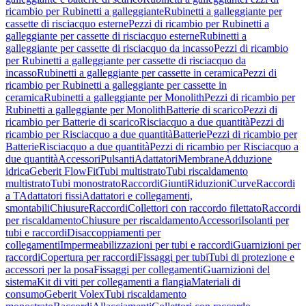
ricambio per Rubinetti a galleggiante
Rubinetti a galleggiante per
cassette di risciacquo esterne
Pezzi di ricambio per Rubinetti a
galleggiante per cassette di risciacquo esterne
Rubinetti a
galleggiante per cassette di risciacquo da incasso
Pezzi di ricambio
per Rubinetti a galleggiante per cassette di risciacquo da
incasso
Rubinetti a galleggiante per cassette in ceramica
Pezzi di
ricambio per Rubinetti a galleggiante per cassette in
ceramica
Rubinetti a galleggiante per Monolith
Pezzi di ricambio per
Rubinetti a galleggiante per Monolith
Batterie di scarico
Pezzi di
ricambio per Batterie di scarico
Risciacquo a due quantità
Pezzi di
ricambio per Risciacquo a due quantità
Batterie
Pezzi di ricambio per
Batterie
Risciacquo a due quantità
Pezzi di ricambio per Risciacquo a
due quantità
Accessori
Pulsanti
Adattatori
Membrane
Adduzione
idrica
Geberit FlowFit
Tubi multistrato
Tubi riscaldamento
multistrato
Tubi monostrato
Raccordi
Giunti
Riduzioni
Curve
Raccordi
a T
Adattatori fissi
Adattatori e collegamenti,
smontabili
Chiusure
Raccordi
Collettori con raccordo filettato
Raccordi
per riscaldamento
Chiusure per riscaldamento
Accessori
Isolanti per
tubi e raccordi
Disaccoppiamenti per
collegamenti
Impermeabilizzazioni per tubi e raccordi
Guarnizioni per
raccordi
Copertura per raccordi
Fissaggi per tubi
Tubi di protezione e
accessori per la posa
Fissaggi per collegamenti
Guarnizioni del
sistema
Kit di viti per collegamenti a flangia
Materiali di
consumo
Geberit Volex
Tubi riscaldamento