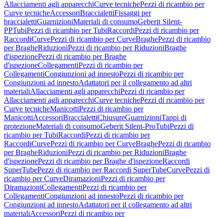
Allacciamenti agli apparecchi
Curve tecniche
Pezzi di ricambio per
Curve tecniche
Accessori
Braccialetti
Fissaggi per
braccialetti
Guarnizioni
Materiali di consumo
Geberit Silent-
PP
Tubi
Pezzi di ricambio per Tubi
Raccordi
Pezzi di ricambio per
Raccordi
Curve
Pezzi di ricambio per Curve
Braghe
Pezzi di ricambio
per Braghe
Riduzioni
Pezzi di ricambio per Riduzioni
Braghe
d'ispezione
Pezzi di ricambio per Braghe
d'ispezione
Collegamenti
Pezzi di ricambio per
Collegamenti
Congiunzioni ad innesto
Pezzi di ricambio per
Congiunzioni ad innesto
Adattatori per il collegamento ad altri
materiali
Allacciamenti agli apparecchi
Pezzi di ricambio per
Allacciamenti agli apparecchi
Curve tecniche
Pezzi di ricambio per
Curve tecniche
Manicotti
Pezzi di ricambio per
Manicotti
Accessori
Braccialetti
Chiusure
Guarnizioni
Tappi di
protezione
Materiali di consumo
Geberit Silent-Pro
Tubi
Pezzi di
ricambio per Tubi
Raccordi
Pezzi di ricambio per
Raccordi
Curve
Pezzi di ricambio per Curve
Braghe
Pezzi di ricambio
per Braghe
Riduzioni
Pezzi di ricambio per Riduzioni
Braghe
d'ispezione
Pezzi di ricambio per Braghe d'ispezione
Raccordi
SuperTube
Pezzi di ricambio per Raccordi SuperTube
Curve
Pezzi di
ricambio per Curve
Diramazioni
Pezzi di ricambio per
Diramazioni
Collegamenti
Pezzi di ricambio per
Collegamenti
Congiunzioni ad innesto
Pezzi di ricambio per
Congiunzioni ad innesto
Adattatori per il collegamento ad altri
materiali
Accessori
Pezzi di ricambio per