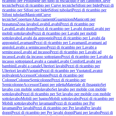
ricambio per Prolunghe del tubo di risciacquo e del cannotto
Curve
tecniche
Pezzi di ricambio per Curve tecniche
Sifoni per bidet
Pezzi di
ricambio per Sifoni per bidet
Sifoni tubolari
Pezzi di ricambio per
Sifoni tubolari
Manicotti
Curve
tecniche
Coperture
Allacciamenti
Guarnizioni
Manicotti per
brasatura
Zona lavabo
Lavabi
Lavabi
Pezzi di ricambio per
Lavabi
Lavabi doppi
Pezzi di ricambio per Lavabi doppi
Lavabi per
mobili sottolavabo
Pezzi di ricambio per Lavabi per mobili
sottolavabo
Lavabi da appoggio
Pezzi di ricambio per Lavabi da
appoggio
Lavamani
Pezzi di ricambio per Lavamani
Lavamani ad
angolo
Lavabi a semincasso
Pezzi di ricambio per Lavabi a
semincasso
Lavabi ad incasso
Pezzi di ricambio per Lavabi ad
incasso
Lavabi da incasso sottopiano
Pezzi di ricambio per Lavabi da
incasso sottopiano
Lavabi a canale
Lavabi Comfort
Lavabi per
bambini
Lavabi a canale
Ulteriori lavabi
Pezzi di ricambio per
Ulteriori lavabi
Vuotatoi
Pezzi di ricambio per Vuotatoi
Lavatoi
polivalenti
Accessori
Colonne
Pezzi di ricambio per
Colonne
Colonne
Semicolonne
Pezzi di ricambio per
Semicolonne
Accessori
Tappi per piletta
Materiale di fissaggio
Set
lavabo con mobile sottolavabo
Set lavabo per mobile con mobile
sottolavabo
Pezzi di ricambio per Set lavabo per mobile con mobile
sottolavabo
Mobili per bagno
Mobili sottolavabo
Pezzi di ricambio per
Mobili sottolavabo
Per lavamani
Pezzi di ricambio per Per
lavamani
Per lavabi
Pezzi di ricambio per Per lavabi
Per lavabi
doppi
Pezzi di ricambio per Per lavabi doppi
Piani per lavabo
Pezzi di