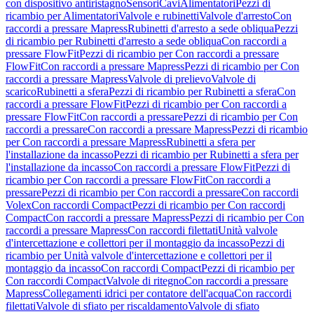
con dispositivo antiristagno
Sensori
Cavi
Alimentatori
Pezzi di
ricambio per Alimentatori
Valvole e rubinetti
Valvole d'arresto
Con
raccordi a pressare Mapress
Rubinetti d'arresto a sede obliqua
Pezzi
di ricambio per Rubinetti d'arresto a sede obliqua
Con raccordi a
pressare FlowFit
Pezzi di ricambio per Con raccordi a pressare
FlowFit
Con raccordi a pressare Mapress
Pezzi di ricambio per Con
raccordi a pressare Mapress
Valvole di prelievo
Valvole di
scarico
Rubinetti a sfera
Pezzi di ricambio per Rubinetti a sfera
Con
raccordi a pressare FlowFit
Pezzi di ricambio per Con raccordi a
pressare FlowFit
Con raccordi a pressare
Pezzi di ricambio per Con
raccordi a pressare
Con raccordi a pressare Mapress
Pezzi di ricambio
per Con raccordi a pressare Mapress
Rubinetti a sfera per
l'installazione da incasso
Pezzi di ricambio per Rubinetti a sfera per
l'installazione da incasso
Con raccordi a pressare FlowFit
Pezzi di
ricambio per Con raccordi a pressare FlowFit
Con raccordi a
pressare
Pezzi di ricambio per Con raccordi a pressare
Con raccordi
Volex
Con raccordi Compact
Pezzi di ricambio per Con raccordi
Compact
Con raccordi a pressare Mapress
Pezzi di ricambio per Con
raccordi a pressare Mapress
Con raccordi filettati
Unità valvole
d'intercettazione e collettori per il montaggio da incasso
Pezzi di
ricambio per Unità valvole d'intercettazione e collettori per il
montaggio da incasso
Con raccordi Compact
Pezzi di ricambio per
Con raccordi Compact
Valvole di ritegno
Con raccordi a pressare
Mapress
Collegamenti idrici per contatore dell'acqua
Con raccordi
filettati
Valvole di sfiato per riscaldamento
Valvole di sfiato