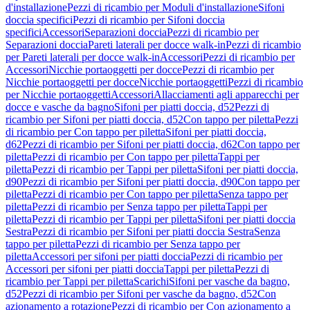
d'installazione
Pezzi di ricambio per Moduli d'installazione
Sifoni
doccia specifici
Pezzi di ricambio per Sifoni doccia
specifici
Accessori
Separazioni doccia
Pezzi di ricambio per
Separazioni doccia
Pareti laterali per docce walk-in
Pezzi di ricambio
per Pareti laterali per docce walk-in
Accessori
Pezzi di ricambio per
Accessori
Nicchie portaoggetti per docce
Pezzi di ricambio per
Nicchie portaoggetti per docce
Nicchie portaoggetti
Pezzi di ricambio
per Nicchie portaoggetti
Accessori
Allacciamenti agli apparecchi per
docce e vasche da bagno
Sifoni per piatti doccia, d52
Pezzi di
ricambio per Sifoni per piatti doccia, d52
Con tappo per piletta
Pezzi
di ricambio per Con tappo per piletta
Sifoni per piatti doccia,
d62
Pezzi di ricambio per Sifoni per piatti doccia, d62
Con tappo per
piletta
Pezzi di ricambio per Con tappo per piletta
Tappi per
piletta
Pezzi di ricambio per Tappi per piletta
Sifoni per piatti doccia,
d90
Pezzi di ricambio per Sifoni per piatti doccia, d90
Con tappo per
piletta
Pezzi di ricambio per Con tappo per piletta
Senza tappo per
piletta
Pezzi di ricambio per Senza tappo per piletta
Tappi per
piletta
Pezzi di ricambio per Tappi per piletta
Sifoni per piatti doccia
Sestra
Pezzi di ricambio per Sifoni per piatti doccia Sestra
Senza
tappo per piletta
Pezzi di ricambio per Senza tappo per
piletta
Accessori per sifoni per piatti doccia
Pezzi di ricambio per
Accessori per sifoni per piatti doccia
Tappi per piletta
Pezzi di
ricambio per Tappi per piletta
Scarichi
Sifoni per vasche da bagno,
d52
Pezzi di ricambio per Sifoni per vasche da bagno, d52
Con
azionamento a rotazione
Pezzi di ricambio per Con azionamento a