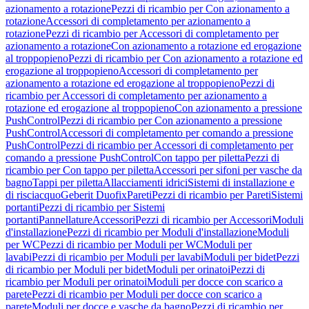
azionamento a rotazione
Pezzi di ricambio per Con azionamento a
rotazione
Accessori di completamento per azionamento a
rotazione
Pezzi di ricambio per Accessori di completamento per
azionamento a rotazione
Con azionamento a rotazione ed erogazione
al troppopieno
Pezzi di ricambio per Con azionamento a rotazione ed
erogazione al troppopieno
Accessori di completamento per
azionamento a rotazione ed erogazione al troppopieno
Pezzi di
ricambio per Accessori di completamento per azionamento a
rotazione ed erogazione al troppopieno
Con azionamento a pressione
PushControl
Pezzi di ricambio per Con azionamento a pressione
PushControl
Accessori di completamento per comando a pressione
PushControl
Pezzi di ricambio per Accessori di completamento per
comando a pressione PushControl
Con tappo per piletta
Pezzi di
ricambio per Con tappo per piletta
Accessori per sifoni per vasche da
bagno
Tappi per piletta
Allacciamenti idrici
Sistemi di installazione e
di risciacquo
Geberit Duofix
Pareti
Pezzi di ricambio per Pareti
Sistemi
portanti
Pezzi di ricambio per Sistemi
portanti
Pannellature
Accessori
Pezzi di ricambio per Accessori
Moduli
d'installazione
Pezzi di ricambio per Moduli d'installazione
Moduli
per WC
Pezzi di ricambio per Moduli per WC
Moduli per
lavabi
Pezzi di ricambio per Moduli per lavabi
Moduli per bidet
Pezzi
di ricambio per Moduli per bidet
Moduli per orinatoi
Pezzi di
ricambio per Moduli per orinatoi
Moduli per docce con scarico a
parete
Pezzi di ricambio per Moduli per docce con scarico a
parete
Moduli per docce e vasche da bagno
Pezzi di ricambio per