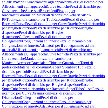
ad altri materiali
Allacciamenti agli apparecchi
Pezzi di ricambio per
Allacciamenti agli apparecchi
Curve tecniche
Pezzi di ricambio per
Curve tecniche
Accessori
Braccialetti
Fissaggi per
braccialetti
Guarnizioni
Materiali di consumo
Geberit Silent-
PP
Tubi
Pezzi di ricambio per Tubi
Raccordi
Pezzi di ricambio per
Raccordi
Curve
Pezzi di ricambio per Curve
Braghe
Pezzi di ricambio
per Braghe
Riduzioni
Pezzi di ricambio per Riduzioni
Braghe
d'ispezione
Pezzi di ricambio per Braghe
d'ispezione
Collegamenti
Pezzi di ricambio per
Collegamenti
Congiunzioni ad innesto
Pezzi di ricambio per
Congiunzioni ad innesto
Adattatori per il collegamento ad altri
materiali
Allacciamenti agli apparecchi
Pezzi di ricambio per
Allacciamenti agli apparecchi
Curve tecniche
Pezzi di ricambio per
Curve tecniche
Manicotti
Pezzi di ricambio per
Manicotti
Accessori
Braccialetti
Chiusure
Guarnizioni
Tappi di
protezione
Materiali di consumo
Geberit Silent-Pro
Tubi
Pezzi di
ricambio per Tubi
Raccordi
Pezzi di ricambio per
Raccordi
Curve
Pezzi di ricambio per Curve
Braghe
Pezzi di ricambio
per Braghe
Riduzioni
Pezzi di ricambio per Riduzioni
Braghe
d'ispezione
Pezzi di ricambio per Braghe d'ispezione
Raccordi
SuperTube
Pezzi di ricambio per Raccordi SuperTube
Curve
Pezzi di
ricambio per Curve
Diramazioni
Pezzi di ricambio per
Diramazioni
Collegamenti
Pezzi di ricambio per
Collegamenti
Congiunzioni ad innesto
Pezzi di ricambio per
Congiunzioni ad innesto
Adattatori per il collegamento ad altri