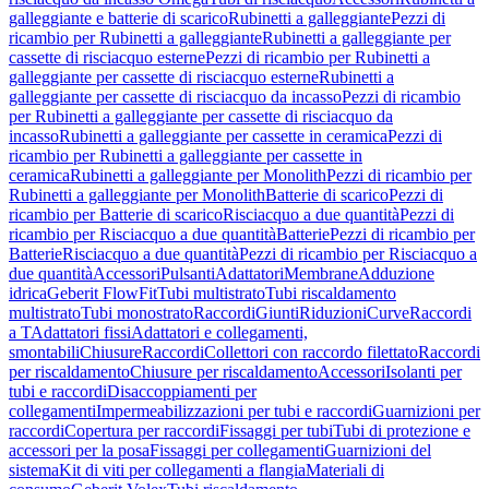
galleggiante e batterie di scarico
Rubinetti a galleggiante
Pezzi di
ricambio per Rubinetti a galleggiante
Rubinetti a galleggiante per
cassette di risciacquo esterne
Pezzi di ricambio per Rubinetti a
galleggiante per cassette di risciacquo esterne
Rubinetti a
galleggiante per cassette di risciacquo da incasso
Pezzi di ricambio
per Rubinetti a galleggiante per cassette di risciacquo da
incasso
Rubinetti a galleggiante per cassette in ceramica
Pezzi di
ricambio per Rubinetti a galleggiante per cassette in
ceramica
Rubinetti a galleggiante per Monolith
Pezzi di ricambio per
Rubinetti a galleggiante per Monolith
Batterie di scarico
Pezzi di
ricambio per Batterie di scarico
Risciacquo a due quantità
Pezzi di
ricambio per Risciacquo a due quantità
Batterie
Pezzi di ricambio per
Batterie
Risciacquo a due quantità
Pezzi di ricambio per Risciacquo a
due quantità
Accessori
Pulsanti
Adattatori
Membrane
Adduzione
idrica
Geberit FlowFit
Tubi multistrato
Tubi riscaldamento
multistrato
Tubi monostrato
Raccordi
Giunti
Riduzioni
Curve
Raccordi
a T
Adattatori fissi
Adattatori e collegamenti,
smontabili
Chiusure
Raccordi
Collettori con raccordo filettato
Raccordi
per riscaldamento
Chiusure per riscaldamento
Accessori
Isolanti per
tubi e raccordi
Disaccoppiamenti per
collegamenti
Impermeabilizzazioni per tubi e raccordi
Guarnizioni per
raccordi
Copertura per raccordi
Fissaggi per tubi
Tubi di protezione e
accessori per la posa
Fissaggi per collegamenti
Guarnizioni del
sistema
Kit di viti per collegamenti a flangia
Materiali di