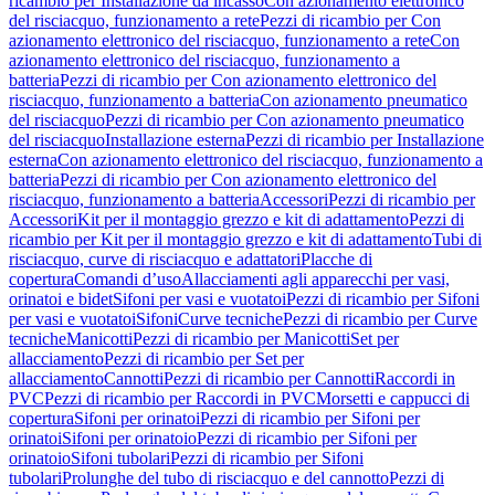
ricambio per Installazione da incasso
Con azionamento elettronico
del risciacquo, funzionamento a rete
Pezzi di ricambio per Con
azionamento elettronico del risciacquo, funzionamento a rete
Con
azionamento elettronico del risciacquo, funzionamento a
batteria
Pezzi di ricambio per Con azionamento elettronico del
risciacquo, funzionamento a batteria
Con azionamento pneumatico
del risciacquo
Pezzi di ricambio per Con azionamento pneumatico
del risciacquo
Installazione esterna
Pezzi di ricambio per Installazione
esterna
Con azionamento elettronico del risciacquo, funzionamento a
batteria
Pezzi di ricambio per Con azionamento elettronico del
risciacquo, funzionamento a batteria
Accessori
Pezzi di ricambio per
Accessori
Kit per il montaggio grezzo e kit di adattamento
Pezzi di
ricambio per Kit per il montaggio grezzo e kit di adattamento
Tubi di
risciacquo, curve di risciacquo e adattatori
Placche di
copertura
Comandi d’uso
Allacciamenti agli apparecchi per vasi,
orinatoi e bidet
Sifoni per vasi e vuotatoi
Pezzi di ricambio per Sifoni
per vasi e vuotatoi
Sifoni
Curve tecniche
Pezzi di ricambio per Curve
tecniche
Manicotti
Pezzi di ricambio per Manicotti
Set per
allacciamento
Pezzi di ricambio per Set per
allacciamento
Cannotti
Pezzi di ricambio per Cannotti
Raccordi in
PVC
Pezzi di ricambio per Raccordi in PVC
Morsetti e cappucci di
copertura
Sifoni per orinatoi
Pezzi di ricambio per Sifoni per
orinatoi
Sifoni per orinatoio
Pezzi di ricambio per Sifoni per
orinatoio
Sifoni tubolari
Pezzi di ricambio per Sifoni
tubolari
Prolunghe del tubo di risciacquo e del cannotto
Pezzi di