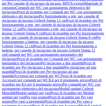
per Per cassette di risciacquo da incasso 300T
Accessori
Materiale di
consumo
Comandi per WC con azionamento elettronico del
risciacquo
Pezzi di ricambio per Comandi per WC con azionamento
elettronico del risciacquo
Per funzionamento a rete, per cassette di
risciacquo da incasso Geberit Sigma 12 cm
Pezzi di ricambio per Per
funzionamento a rete, per cassette di risciacquo da incasso Geberit
Sigma 12 cm
Per funzionamento a rete, per cassette di risciacquo da
incasso Geberit Sigma 8 cm
Pezzi di ricambio per Per funzionamento
a rete, per cassette di risciacquo da incasso Geberit Sigma 8 cm
Per
funzionamento a batteria, per cassette di risciacquo da incasso
Geberit Sigma 12 cm
Pezzi di ricambio per Per funzionamento a
batteria, per cassette di risciacquo da incasso Geberit Sigma 12
cm
Comandi per WC con azionamento pneumatico del
risciacquo
Pezzi di ricambio per Comandi per WC con azionamento
pneumatico del risciacquo
Per risciacquo a due quantità
Pezzi di
ricambio per Per risciacquo a due quantità
Per risciacquo ad una
quantità
Pezzi di ricambio per Per risciacquo ad una
quantità
Accessori per comandi per WC
Pezzi di ricambio per
Accessori per comandi per WC
Kit per il montaggio grezzo
Pezzi di
ricambio per Kit per il montaggio grezzo
Per comandi per WC con
azionamento elettronico del risciacquo
Moduli sanitari Geberit
Monolith
Moduli sanitari per vasi
Pezzi di ricambio per Moduli
sanitari per vasi
Per vasi sospesi
Pezzi di ricambio per Per vasi
sospesi
Per vaso a pavimento
Pezzi di ricambio per Per vaso a
pavimento
Accessori
Pezzi di ricambio per Accessori
Moduli sanitari