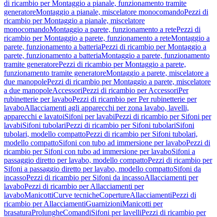
di ricambio per Montaggio a pianale, funzionamento tramite
generatore
Montaggio a pianale, miscelatore monocomando
Pezzi di
ricambio per Montaggio a pianale, miscelatore
monocomando
Montaggio a parete, funzionamento a rete
Pezzi di
ricambio per Montaggio a parete, funzionamento a rete
Montaggio a
parete, funzionamento a batteria
Pezzi di ricambio per Montaggio a
parete, funzionamento a batteria
Montaggio a parete, funzionamento
tramite generatore
Pezzi di ricambio per Montaggio a parete,
funzionamento tramite generatore
Montaggio a parete, miscelatore a
due manopole
Pezzi di ricambio per Montaggio a parete, miscelatore
a due manopole
Accessori
Pezzi di ricambio per Accessori
Per
rubinetterie per lavabo
Pezzi di ricambio per Per rubinetterie per
lavabo
Allacciamenti agli apparecchi per zona lavabo, lavelli,
apparecchi e lavatoi
Sifoni per lavabi
Pezzi di ricambio per Sifoni per
lavabi
Sifoni tubolari
Pezzi di ricambio per Sifoni tubolari
Sifoni
tubolari, modello compatto
Pezzi di ricambio per Sifoni tubolari,
modello compatto
Sifoni con tubo ad immersione per lavabo
Pezzi di
ricambio per Sifoni con tubo ad immersione per lavabo
Sifoni a
passaggio diretto per lavabo, modello compatto
Pezzi di ricambio per
Sifoni a passaggio diretto per lavabo, modello compatto
Sifoni da
incasso
Pezzi di ricambio per Sifoni da incasso
Allacciamenti per
lavabo
Pezzi di ricambio per Allacciamenti per
lavabo
Manicotti
Curve tecniche
Coperture
Allacciamenti
Pezzi di
ricambio per Allacciamenti
Guarnizioni
Manicotti per
brasatura
Prolunghe
Comandi
Sifoni per lavelli
Pezzi di ricambio per