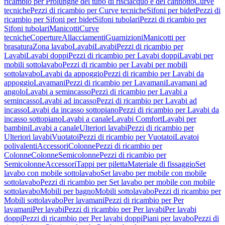
ricambio per Prolunghe del tubo di risciacquo e del cannotto
Curve
tecniche
Pezzi di ricambio per Curve tecniche
Sifoni per bidet
Pezzi di
ricambio per Sifoni per bidet
Sifoni tubolari
Pezzi di ricambio per
Sifoni tubolari
Manicotti
Curve
tecniche
Coperture
Allacciamenti
Guarnizioni
Manicotti per
brasatura
Zona lavabo
Lavabi
Lavabi
Pezzi di ricambio per
Lavabi
Lavabi doppi
Pezzi di ricambio per Lavabi doppi
Lavabi per
mobili sottolavabo
Pezzi di ricambio per Lavabi per mobili
sottolavabo
Lavabi da appoggio
Pezzi di ricambio per Lavabi da
appoggio
Lavamani
Pezzi di ricambio per Lavamani
Lavamani ad
angolo
Lavabi a semincasso
Pezzi di ricambio per Lavabi a
semincasso
Lavabi ad incasso
Pezzi di ricambio per Lavabi ad
incasso
Lavabi da incasso sottopiano
Pezzi di ricambio per Lavabi da
incasso sottopiano
Lavabi a canale
Lavabi Comfort
Lavabi per
bambini
Lavabi a canale
Ulteriori lavabi
Pezzi di ricambio per
Ulteriori lavabi
Vuotatoi
Pezzi di ricambio per Vuotatoi
Lavatoi
polivalenti
Accessori
Colonne
Pezzi di ricambio per
Colonne
Colonne
Semicolonne
Pezzi di ricambio per
Semicolonne
Accessori
Tappi per piletta
Materiale di fissaggio
Set
lavabo con mobile sottolavabo
Set lavabo per mobile con mobile
sottolavabo
Pezzi di ricambio per Set lavabo per mobile con mobile
sottolavabo
Mobili per bagno
Mobili sottolavabo
Pezzi di ricambio per
Mobili sottolavabo
Per lavamani
Pezzi di ricambio per Per
lavamani
Per lavabi
Pezzi di ricambio per Per lavabi
Per lavabi
doppi
Pezzi di ricambio per Per lavabi doppi
Piani per lavabo
Pezzi di