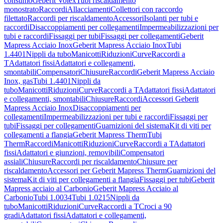
consumo
Geberit Volex
Tubi riscaldamento
monostrato
Raccordi
Allacciamenti
Collettori con raccordo
filettato
Raccordi per riscaldamento
Accessori
Isolanti per tubi e
raccordi
Disaccoppiamenti per collegamenti
Impermeabilizzazioni per
tubi e raccordi
Fissaggi per tubi
Fissaggi per collegamenti
Geberit
Mapress Acciaio Inox
Geberit Mapress Acciaio Inox
Tubi
1.4401
Nippli da tubo
Manicotti
Riduzioni
Curve
Raccordi a
T
Adattatori fissi
Adattatori e collegamenti,
smontabili
Compensatori
Chiusure
Raccordi
Geberit Mapress Acciaio
Inox, gas
Tubi 1.4401
Nippli da
tubo
Manicotti
Riduzioni
Curve
Raccordi a T
Adattatori fissi
Adattatori
e collegamenti, smontabili
Chiusure
Raccordi
Accessori Geberit
Mapress Acciaio Inox
Disaccoppiamenti per
collegamenti
Impermeabilizzazioni per tubi e raccordi
Fissaggi per
tubi
Fissaggi per collegamenti
Guarnizioni del sistema
Kit di viti per
collegamenti a flangia
Geberit Mapress Therm
Tubi
Therm
Raccordi
Manicotti
Riduzioni
Curve
Raccordi a T
Adattatori
fissi
Adattatori e giunzioni, removibili
Compensatori
assiali
Chiusure
Raccordi per riscaldamento
Chiusure per
riscaldamento
Accessori per Geberit Mapress Therm
Guarnizioni del
sistema
Kit di viti per collegamenti a flangia
Fissaggi per tubi
Geberit
Mapress acciaio al Carbonio
Geberit Mapress Acciaio al
Carbonio
Tubi 1.0034
Tubi 1.0215
Nippli da
tubo
Manicotti
Riduzioni
Curve
Raccordi a T
Croci a 90
gradi
Adattatori fissi
Adattatori e collegamenti,