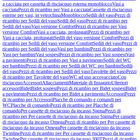
a cacciata per cassetta di risciacquo esterna monoblocco
Vasi a
cacciata
Pezzi di ricambio per Vasi a cacciata
Cassette di risciacquo
esterne per vasi, in vetrochina
Monoblocco
Sedili del vaso
Pezzi di
ricambio per Sedili del vaso
Sedili del vaso
Pezzi di ricambio per
Sedili del vaso
Vasi versione Comfort
Pezzi di ricambio per Vasi
versione Comfort
Vasi a cacciata, prolungati
Pezzi di ricambio per
Vasi a cacciata, prolungati
Sedili del vaso versione Comfort
Pezzi di
ricambio per Sedili del vaso versione Comfort
Sedili del vaso
Pezzi di
ricambio per Sedili del vaso
Vasi per bambini
Pezzi di ricambio per
Vasi per bambini
Vasi sospesi
Pezzi di ricambio per Vasi sospesi
Vasi
a pavimento
Pezzi di ricambio per Vasi a pavimento
Sedili del WC
per bambini
Pezzi di ricambio per Sedili del WC per bambini
Sedili
del vaso
Pezzi di ricambio per Sedili del vaso
Tavolette del vaso
Pezzi
di ricambio per Tavolette del vaso
WC ad uso accovacciato
Con
risciacquo
Accessori
Allacciamenti
Materiale di fissaggio
Ulteriori
accessori
Bidet
Bidet sospesi
Pezzi di ricambio per Bidet sospesi
Bidet
a pavimento
Pezzi di ricambio per Bidet a pavimento
Accessori
Pezzi
di ricambio per Accessori
Placche di comando e comandi per
WC
Placche di comando
Pezzi di ricambio per Placche di
comando
Per cassette di risciacquo da incasso Sigma
Pezzi di
ricambio per Per cassette di risciacquo da incasso Sigma
Per cassette
di risciacquo da incasso Omega
Pezzi di ricambio per Per cassette di
risciacquo da incasso Omega
Per cassette di risciacquo da incasso
Twinline
Pezzi di ricambio per Per cassette di risciacquo da incasso
Twinline
Per cassette di risciacquo da incasso 300T
Pezzi di ricambio