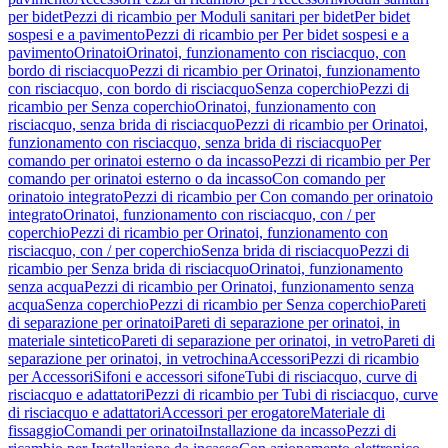
per bidet
Pezzi di ricambio per Moduli sanitari per bidet
Per bidet
sospesi e a pavimento
Pezzi di ricambio per Per bidet sospesi e a
pavimento
Orinatoi
Orinatoi, funzionamento con risciacquo, con
bordo di risciacquo
Pezzi di ricambio per Orinatoi, funzionamento
con risciacquo, con bordo di risciacquo
Senza coperchio
Pezzi di
ricambio per Senza coperchio
Orinatoi, funzionamento con
risciacquo, senza brida di risciacquo
Pezzi di ricambio per Orinatoi,
funzionamento con risciacquo, senza brida di risciacquo
Per
comando per orinatoi esterno o da incasso
Pezzi di ricambio per Per
comando per orinatoi esterno o da incasso
Con comando per
orinatoio integrato
Pezzi di ricambio per Con comando per orinatoio
integrato
Orinatoi, funzionamento con risciacquo, con / per
coperchio
Pezzi di ricambio per Orinatoi, funzionamento con
risciacquo, con / per coperchio
Senza brida di risciacquo
Pezzi di
ricambio per Senza brida di risciacquo
Orinatoi, funzionamento
senza acqua
Pezzi di ricambio per Orinatoi, funzionamento senza
acqua
Senza coperchio
Pezzi di ricambio per Senza coperchio
Pareti
di separazione per orinatoi
Pareti di separazione per orinatoi, in
materiale sintetico
Pareti di separazione per orinatoi, in vetro
Pareti di
separazione per orinatoi, in vetrochina
Accessori
Pezzi di ricambio
per Accessori
Sifoni e accessori sifone
Tubi di risciacquo, curve di
risciacquo e adattatori
Pezzi di ricambio per Tubi di risciacquo, curve
di risciacquo e adattatori
Accessori per erogatore
Materiale di
fissaggio
Comandi per orinatoi
Installazione da incasso
Pezzi di