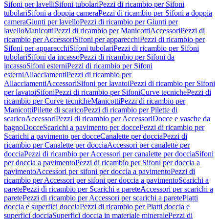
Sifoni per lavelli
Sifoni tubolari
Pezzi di ricambio per Sifoni
tubolari
Sifoni a doppia camera
Pezzi di ricambio per Sifoni a doppia
camera
Giunti per lavello
Pezzi di ricambio per Giunti per
lavello
Manicotti
Pezzi di ricambio per Manicotti
Accessori
Pezzi di
ricambio per Accessori
Sifoni per apparecchi
Pezzi di ricambio per
Sifoni per apparecchi
Sifoni tubolari
Pezzi di ricambio per Sifoni
tubolari
Sifoni da incasso
Pezzi di ricambio per Sifoni da
incasso
Sifoni esterni
Pezzi di ricambio per Sifoni
esterni
Allacciamenti
Pezzi di ricambio per
Allacciamenti
Accessori
Sifoni per lavatoi
Pezzi di ricambio per Sifoni
per lavatoi
Sifoni
Pezzi di ricambio per Sifoni
Curve tecniche
Pezzi di
ricambio per Curve tecniche
Manicotti
Pezzi di ricambio per
Manicotti
Pilette di scarico
Pezzi di ricambio per Pilette di
scarico
Accessori
Pezzi di ricambio per Accessori
Docce e vasche da
bagno
Docce
Scarichi a pavimento per docce
Pezzi di ricambio per
Scarichi a pavimento per docce
Canalette per doccia
Pezzi di
ricambio per Canalette per doccia
Accessori per canalette per
doccia
Pezzi di ricambio per Accessori per canalette per doccia
Sifoni
per doccia a pavimento
Pezzi di ricambio per Sifoni per doccia a
pavimento
Accessori per sifoni per doccia a pavimento
Pezzi di
ricambio per Accessori per sifoni per doccia a pavimento
Scarichi a
parete
Pezzi di ricambio per Scarichi a parete
Accessori per scarichi a
parete
Pezzi di ricambio per Accessori per scarichi a parete
Piatti
doccia e superfici doccia
Pezzi di ricambio per Piatti doccia e
superfici doccia
Superfici doccia in materiale minerale
Pezzi di