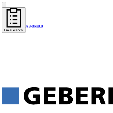
A geberit.it
I miei elenchi