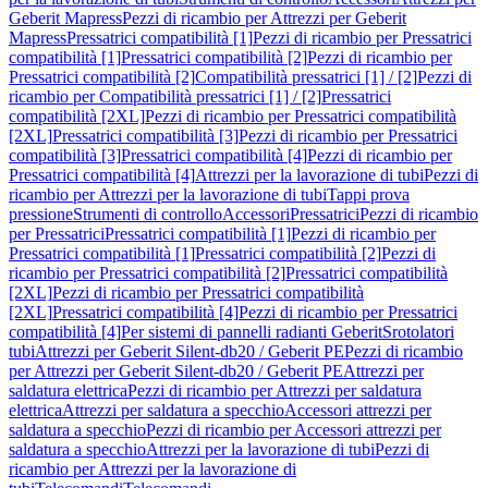
Geberit Mapress
Pezzi di ricambio per Attrezzi per Geberit
Mapress
Pressatrici compatibilità [1]
Pezzi di ricambio per Pressatrici
compatibilità [1]
Pressatrici compatibilità [2]
Pezzi di ricambio per
Pressatrici compatibilità [2]
Compatibilità pressatrici [1] / [2]
Pezzi di
ricambio per Compatibilità pressatrici [1] / [2]
Pressatrici
compatibilità [2XL]
Pezzi di ricambio per Pressatrici compatibilità
[2XL]
Pressatrici compatibilità [3]
Pezzi di ricambio per Pressatrici
compatibilità [3]
Pressatrici compatibilità [4]
Pezzi di ricambio per
Pressatrici compatibilità [4]
Attrezzi per la lavorazione di tubi
Pezzi di
ricambio per Attrezzi per la lavorazione di tubi
Tappi prova
pressione
Strumenti di controllo
Accessori
Pressatrici
Pezzi di ricambio
per Pressatrici
Pressatrici compatibilità [1]
Pezzi di ricambio per
Pressatrici compatibilità [1]
Pressatrici compatibilità [2]
Pezzi di
ricambio per Pressatrici compatibilità [2]
Pressatrici compatibilità
[2XL]
Pezzi di ricambio per Pressatrici compatibilità
[2XL]
Pressatrici compatibilità [4]
Pezzi di ricambio per Pressatrici
compatibilità [4]
Per sistemi di pannelli radianti Geberit
Srotolatori
tubi
Attrezzi per Geberit Silent-db20 / Geberit PE
Pezzi di ricambio
per Attrezzi per Geberit Silent-db20 / Geberit PE
Attrezzi per
saldatura elettrica
Pezzi di ricambio per Attrezzi per saldatura
elettrica
Attrezzi per saldatura a specchio
Accessori attrezzi per
saldatura a specchio
Pezzi di ricambio per Accessori attrezzi per
saldatura a specchio
Attrezzi per la lavorazione di tubi
Pezzi di
ricambio per Attrezzi per la lavorazione di