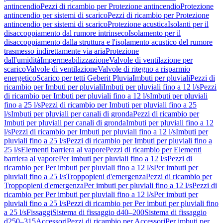
antincendio
Pezzi di ricambio per Protezione antincendio
Protezione
antincendio per sistemi di scarico
Pezzi di ricambio per Protezione
antincendio per sistemi di scarico
Protezione acustica
Isolanti per il
disaccoppiamento dal rumore intrinseco
Isolamento per il
disaccoppiamento dalla struttura e l'isolamento acustico del rumore
trasmesso indirettamente via aria
Protezione
dall'umidità
Impermeabilizzazione
Valvole di ventilazione per
scarico
Valvole di ventilazione
Valvole di ritegno a risparmio
energetico
Scarico per tetti Geberit Pluvia
Imbuti per pluviali
Pezzi di
ricambio per Imbuti per pluviali
Imbuti per pluviali fino a 12 l/s
Pezzi
di ricambio per Imbuti per pluviali fino a 12 l/s
Imbuti per pluviali
fino a 25 l/s
Pezzi di ricambio per Imbuti per pluviali fino a 25
l/s
Imbuti per pluviali per canali di gronda
Pezzi di ricambio per
Imbuti per pluviali per canali di gronda
Imbuti per pluviali fino a 12
l/s
Pezzi di ricambio per Imbuti per pluviali fino a 12 l/s
Imbuti per
pluviali fino a 25 l/s
Pezzi di ricambio per Imbuti per pluviali fino a
25 l/s
Elementi barriera al vapore
Pezzi di ricambio per Elementi
barriera al vapore
Per imbuti per pluviali fino a 12 l/s
Pezzi di
ricambio per Per imbuti per pluviali fino a 12 l/s
Per imbuti per
pluviali fino a 25 l/s
Troppopieni d'emergenza
Pezzi di ricambio per
Troppopieni d'emergenza
Per imbuti per pluviali fino a 12 l/s
Pezzi di
ricambio per Per imbuti per pluviali fino a 12 l/s
Per imbuti per
pluviali fino a 25 l/s
Pezzi di ricambio per Per imbuti per pluviali fino
a 25 l/s
Fissaggi
Sistema di fissaggio d40–200
Sistema di fissaggio
d250–315
Accessori
Pezzi di ricambio per Accessori
Per imbuti per