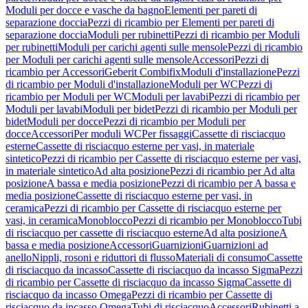
Moduli per docce e vasche da bagno
Elementi per pareti di
separazione doccia
Pezzi di ricambio per Elementi per pareti di
separazione doccia
Moduli per rubinetti
Pezzi di ricambio per Moduli
per rubinetti
Moduli per carichi agenti sulle mensole
Pezzi di ricambio
per Moduli per carichi agenti sulle mensole
Accessori
Pezzi di
ricambio per Accessori
Geberit Combifix
Moduli d'installazione
Pezzi
di ricambio per Moduli d'installazione
Moduli per WC
Pezzi di
ricambio per Moduli per WC
Moduli per lavabi
Pezzi di ricambio per
Moduli per lavabi
Moduli per bidet
Pezzi di ricambio per Moduli per
bidet
Moduli per docce
Pezzi di ricambio per Moduli per
docce
Accessori
Per moduli WC
Per fissaggi
Cassette di risciacquo
esterne
Cassette di risciacquo esterne per vasi, in materiale
sintetico
Pezzi di ricambio per Cassette di risciacquo esterne per vasi,
in materiale sintetico
Ad alta posizione
Pezzi di ricambio per Ad alta
posizione
A bassa e media posizione
Pezzi di ricambio per A bassa e
media posizione
Cassette di risciacquo esterne per vasi, in
ceramica
Pezzi di ricambio per Cassette di risciacquo esterne per
vasi, in ceramica
Monoblocco
Pezzi di ricambio per Monoblocco
Tubi
di risciacquo per cassette di risciacquo esterne
Ad alta posizione
A
bassa e media posizione
Accessori
Guarnizioni
Guarnizioni ad
anello
Nippli, rosoni e riduttori di flusso
Materiali di consumo
Cassette
di risciacquo da incasso
Cassette di risciacquo da incasso Sigma
Pezzi
di ricambio per Cassette di risciacquo da incasso Sigma
Cassette di
risciacquo da incasso Omega
Pezzi di ricambio per Cassette di
risciacquo da incasso Omega
Tubi di risciacquo
Accessori
Rubinetti a