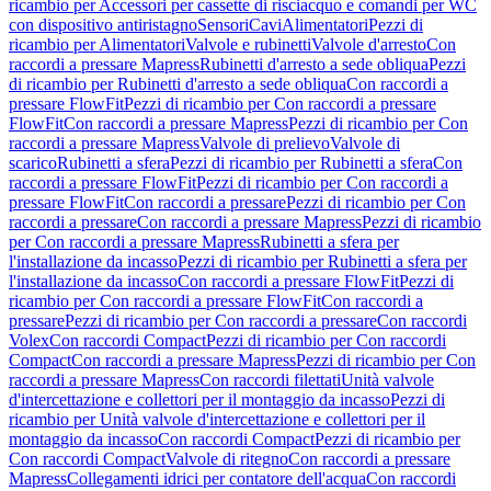
ricambio per Accessori per cassette di risciacquo e comandi per WC
con dispositivo antiristagno
Sensori
Cavi
Alimentatori
Pezzi di
ricambio per Alimentatori
Valvole e rubinetti
Valvole d'arresto
Con
raccordi a pressare Mapress
Rubinetti d'arresto a sede obliqua
Pezzi
di ricambio per Rubinetti d'arresto a sede obliqua
Con raccordi a
pressare FlowFit
Pezzi di ricambio per Con raccordi a pressare
FlowFit
Con raccordi a pressare Mapress
Pezzi di ricambio per Con
raccordi a pressare Mapress
Valvole di prelievo
Valvole di
scarico
Rubinetti a sfera
Pezzi di ricambio per Rubinetti a sfera
Con
raccordi a pressare FlowFit
Pezzi di ricambio per Con raccordi a
pressare FlowFit
Con raccordi a pressare
Pezzi di ricambio per Con
raccordi a pressare
Con raccordi a pressare Mapress
Pezzi di ricambio
per Con raccordi a pressare Mapress
Rubinetti a sfera per
l'installazione da incasso
Pezzi di ricambio per Rubinetti a sfera per
l'installazione da incasso
Con raccordi a pressare FlowFit
Pezzi di
ricambio per Con raccordi a pressare FlowFit
Con raccordi a
pressare
Pezzi di ricambio per Con raccordi a pressare
Con raccordi
Volex
Con raccordi Compact
Pezzi di ricambio per Con raccordi
Compact
Con raccordi a pressare Mapress
Pezzi di ricambio per Con
raccordi a pressare Mapress
Con raccordi filettati
Unità valvole
d'intercettazione e collettori per il montaggio da incasso
Pezzi di
ricambio per Unità valvole d'intercettazione e collettori per il
montaggio da incasso
Con raccordi Compact
Pezzi di ricambio per
Con raccordi Compact
Valvole di ritegno
Con raccordi a pressare
Mapress
Collegamenti idrici per contatore dell'acqua
Con raccordi