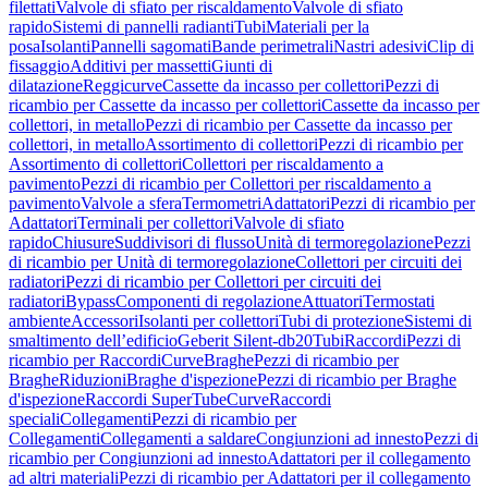
filettati
Valvole di sfiato per riscaldamento
Valvole di sfiato
rapido
Sistemi di pannelli radianti
Tubi
Materiali per la
posa
Isolanti
Pannelli sagomati
Bande perimetrali
Nastri adesivi
Clip di
fissaggio
Additivi per massetti
Giunti di
dilatazione
Reggicurve
Cassette da incasso per collettori
Pezzi di
ricambio per Cassette da incasso per collettori
Cassette da incasso per
collettori, in metallo
Pezzi di ricambio per Cassette da incasso per
collettori, in metallo
Assortimento di collettori
Pezzi di ricambio per
Assortimento di collettori
Collettori per riscaldamento a
pavimento
Pezzi di ricambio per Collettori per riscaldamento a
pavimento
Valvole a sfera
Termometri
Adattatori
Pezzi di ricambio per
Adattatori
Terminali per collettori
Valvole di sfiato
rapido
Chiusure
Suddivisori di flusso
Unità di termoregolazione
Pezzi
di ricambio per Unità di termoregolazione
Collettori per circuiti dei
radiatori
Pezzi di ricambio per Collettori per circuiti dei
radiatori
Bypass
Componenti di regolazione
Attuatori
Termostati
ambiente
Accessori
Isolanti per collettori
Tubi di protezione
Sistemi di
smaltimento dell’edificio
Geberit Silent-db20
Tubi
Raccordi
Pezzi di
ricambio per Raccordi
Curve
Braghe
Pezzi di ricambio per
Braghe
Riduzioni
Braghe d'ispezione
Pezzi di ricambio per Braghe
d'ispezione
Raccordi SuperTube
Curve
Raccordi
speciali
Collegamenti
Pezzi di ricambio per
Collegamenti
Collegamenti a saldare
Congiunzioni ad innesto
Pezzi di
ricambio per Congiunzioni ad innesto
Adattatori per il collegamento
ad altri materiali
Pezzi di ricambio per Adattatori per il collegamento