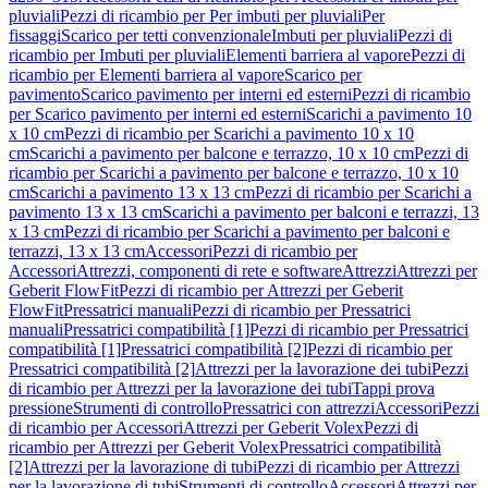
pluviali
Pezzi di ricambio per Per imbuti per pluviali
Per
fissaggi
Scarico per tetti convenzionale
Imbuti per pluviali
Pezzi di
ricambio per Imbuti per pluviali
Elementi barriera al vapore
Pezzi di
ricambio per Elementi barriera al vapore
Scarico per
pavimento
Scarico pavimento per interni ed esterni
Pezzi di ricambio
per Scarico pavimento per interni ed esterni
Scarichi a pavimento 10
x 10 cm
Pezzi di ricambio per Scarichi a pavimento 10 x 10
cm
Scarichi a pavimento per balcone e terrazzo, 10 x 10 cm
Pezzi di
ricambio per Scarichi a pavimento per balcone e terrazzo, 10 x 10
cm
Scarichi a pavimento 13 x 13 cm
Pezzi di ricambio per Scarichi a
pavimento 13 x 13 cm
Scarichi a pavimento per balconi e terrazzi, 13
x 13 cm
Pezzi di ricambio per Scarichi a pavimento per balconi e
terrazzi, 13 x 13 cm
Accessori
Pezzi di ricambio per
Accessori
Attrezzi, componenti di rete e software
Attrezzi
Attrezzi per
Geberit FlowFit
Pezzi di ricambio per Attrezzi per Geberit
FlowFit
Pressatrici manuali
Pezzi di ricambio per Pressatrici
manuali
Pressatrici compatibilità [1]
Pezzi di ricambio per Pressatrici
compatibilità [1]
Pressatrici compatibilità [2]
Pezzi di ricambio per
Pressatrici compatibilità [2]
Attrezzi per la lavorazione dei tubi
Pezzi
di ricambio per Attrezzi per la lavorazione dei tubi
Tappi prova
pressione
Strumenti di controllo
Pressatrici con attrezzi
Accessori
Pezzi
di ricambio per Accessori
Attrezzi per Geberit Volex
Pezzi di
ricambio per Attrezzi per Geberit Volex
Pressatrici compatibilità
[2]
Attrezzi per la lavorazione di tubi
Pezzi di ricambio per Attrezzi
per la lavorazione di tubi
Strumenti di controllo
Accessori
Attrezzi per