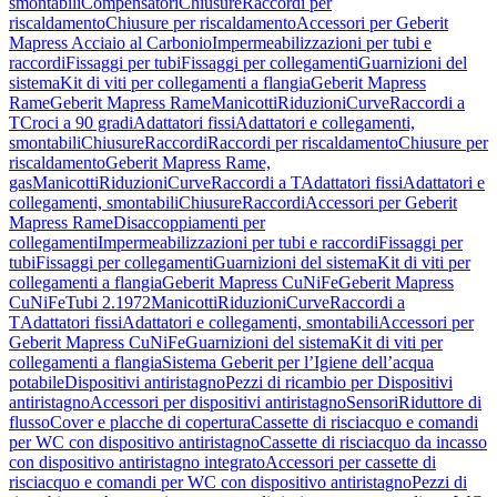
smontabili
Compensatori
Chiusure
Raccordi per
riscaldamento
Chiusure per riscaldamento
Accessori per Geberit
Mapress Acciaio al Carbonio
Impermeabilizzazioni per tubi e
raccordi
Fissaggi per tubi
Fissaggi per collegamenti
Guarnizioni del
sistema
Kit di viti per collegamenti a flangia
Geberit Mapress
Rame
Geberit Mapress Rame
Manicotti
Riduzioni
Curve
Raccordi a
T
Croci a 90 gradi
Adattatori fissi
Adattatori e collegamenti,
smontabili
Chiusure
Raccordi
Raccordi per riscaldamento
Chiusure per
riscaldamento
Geberit Mapress Rame,
gas
Manicotti
Riduzioni
Curve
Raccordi a T
Adattatori fissi
Adattatori e
collegamenti, smontabili
Chiusure
Raccordi
Accessori per Geberit
Mapress Rame
Disaccoppiamenti per
collegamenti
Impermeabilizzazioni per tubi e raccordi
Fissaggi per
tubi
Fissaggi per collegamenti
Guarnizioni del sistema
Kit di viti per
collegamenti a flangia
Geberit Mapress CuNiFe
Geberit Mapress
CuNiFe
Tubi 2.1972
Manicotti
Riduzioni
Curve
Raccordi a
T
Adattatori fissi
Adattatori e collegamenti, smontabili
Accessori per
Geberit Mapress CuNiFe
Guarnizioni del sistema
Kit di viti per
collegamenti a flangia
Sistema Geberit per l’Igiene dell’acqua
potabile
Dispositivi antiristagno
Pezzi di ricambio per Dispositivi
antiristagno
Accessori per dispositivi antiristagno
Sensori
Riduttore di
flusso
Cover e placche di copertura
Cassette di risciacquo e comandi
per WC con dispositivo antiristagno
Cassette di risciacquo da incasso
con dispositivo antiristagno integrato
Accessori per cassette di
risciacquo e comandi per WC con dispositivo antiristagno
Pezzi di