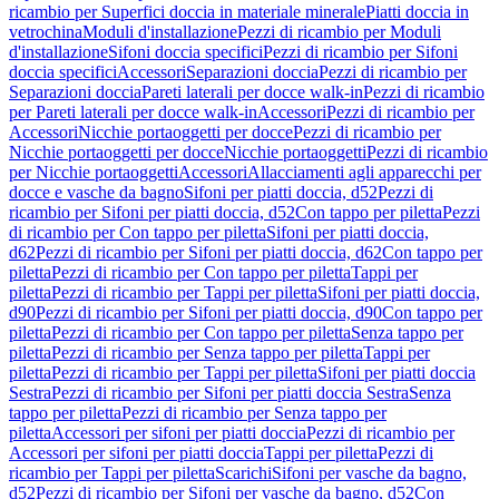
ricambio per Superfici doccia in materiale minerale
Piatti doccia in
vetrochina
Moduli d'installazione
Pezzi di ricambio per Moduli
d'installazione
Sifoni doccia specifici
Pezzi di ricambio per Sifoni
doccia specifici
Accessori
Separazioni doccia
Pezzi di ricambio per
Separazioni doccia
Pareti laterali per docce walk-in
Pezzi di ricambio
per Pareti laterali per docce walk-in
Accessori
Pezzi di ricambio per
Accessori
Nicchie portaoggetti per docce
Pezzi di ricambio per
Nicchie portaoggetti per docce
Nicchie portaoggetti
Pezzi di ricambio
per Nicchie portaoggetti
Accessori
Allacciamenti agli apparecchi per
docce e vasche da bagno
Sifoni per piatti doccia, d52
Pezzi di
ricambio per Sifoni per piatti doccia, d52
Con tappo per piletta
Pezzi
di ricambio per Con tappo per piletta
Sifoni per piatti doccia,
d62
Pezzi di ricambio per Sifoni per piatti doccia, d62
Con tappo per
piletta
Pezzi di ricambio per Con tappo per piletta
Tappi per
piletta
Pezzi di ricambio per Tappi per piletta
Sifoni per piatti doccia,
d90
Pezzi di ricambio per Sifoni per piatti doccia, d90
Con tappo per
piletta
Pezzi di ricambio per Con tappo per piletta
Senza tappo per
piletta
Pezzi di ricambio per Senza tappo per piletta
Tappi per
piletta
Pezzi di ricambio per Tappi per piletta
Sifoni per piatti doccia
Sestra
Pezzi di ricambio per Sifoni per piatti doccia Sestra
Senza
tappo per piletta
Pezzi di ricambio per Senza tappo per
piletta
Accessori per sifoni per piatti doccia
Pezzi di ricambio per
Accessori per sifoni per piatti doccia
Tappi per piletta
Pezzi di
ricambio per Tappi per piletta
Scarichi
Sifoni per vasche da bagno,
d52
Pezzi di ricambio per Sifoni per vasche da bagno, d52
Con