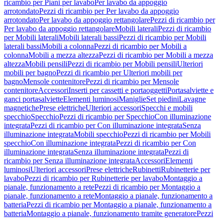
ricambio per Piani per lavabo
Per lavabo da appoggio
arrotondato
Pezzi di ricambio per Per lavabo da appoggio
arrotondato
Per lavabo da appoggio rettangolare
Pezzi di ricambio per
Per lavabo da appoggio rettangolare
Mobili laterali
Pezzi di ricambio
per Mobili laterali
Mobili laterali bassi
Pezzi di ricambio per Mobili
laterali bassi
Mobili a colonna
Pezzi di ricambio per Mobili a
colonna
Mobili a mezza altezza
Pezzi di ricambio per Mobili a mezza
altezza
Mobili pensili
Pezzi di ricambio per Mobili pensili
Ulteriori
mobili per bagno
Pezzi di ricambio per Ulteriori mobili per
bagno
Mensole contenitore
Pezzi di ricambio per Mensole
contenitore
Accessori
Inserti per cassetti e portaoggetti
Portasalviette e
ganci portasalviette
Elementi luminosi
Maniglie
Set piedini
Lavagne
magnetiche
Prese elettriche
Ulteriori accessori
Specchi e mobili
specchio
Specchio
Pezzi di ricambio per Specchio
Con illuminazione
integrata
Pezzi di ricambio per Con illuminazione integrata
Senza
illuminazione integrata
Mobili specchio
Pezzi di ricambio per Mobili
specchio
Con illuminazione integrata
Pezzi di ricambio per Con
illuminazione integrata
Senza illuminazione integrata
Pezzi di
ricambio per Senza illuminazione integrata
Accessori
Elementi
luminosi
Ulteriori accessori
Prese elettriche
Rubinetti
Rubinetterie per
lavabo
Pezzi di ricambio per Rubinetterie per lavabo
Montaggio a
pianale, funzionamento a rete
Pezzi di ricambio per Montaggio a
pianale, funzionamento a rete
Montaggio a pianale, funzionamento a
batteria
Pezzi di ricambio per Montaggio a pianale, funzionamento a
batteria
Montaggio a pianale, funzionamento tramite generatore
Pezzi