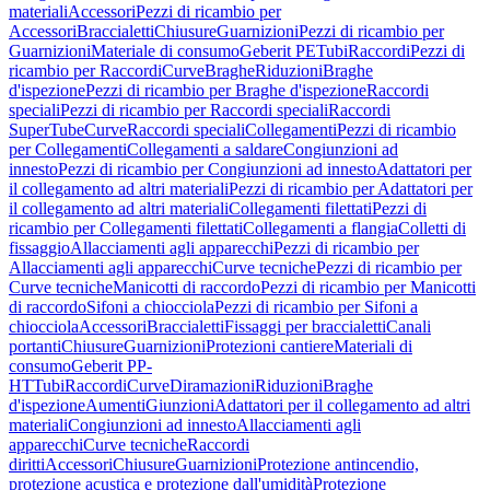
materiali
Accessori
Pezzi di ricambio per
Accessori
Braccialetti
Chiusure
Guarnizioni
Pezzi di ricambio per
Guarnizioni
Materiale di consumo
Geberit PE
Tubi
Raccordi
Pezzi di
ricambio per Raccordi
Curve
Braghe
Riduzioni
Braghe
d'ispezione
Pezzi di ricambio per Braghe d'ispezione
Raccordi
speciali
Pezzi di ricambio per Raccordi speciali
Raccordi
SuperTube
Curve
Raccordi speciali
Collegamenti
Pezzi di ricambio
per Collegamenti
Collegamenti a saldare
Congiunzioni ad
innesto
Pezzi di ricambio per Congiunzioni ad innesto
Adattatori per
il collegamento ad altri materiali
Pezzi di ricambio per Adattatori per
il collegamento ad altri materiali
Collegamenti filettati
Pezzi di
ricambio per Collegamenti filettati
Collegamenti a flangia
Colletti di
fissaggio
Allacciamenti agli apparecchi
Pezzi di ricambio per
Allacciamenti agli apparecchi
Curve tecniche
Pezzi di ricambio per
Curve tecniche
Manicotti di raccordo
Pezzi di ricambio per Manicotti
di raccordo
Sifoni a chiocciola
Pezzi di ricambio per Sifoni a
chiocciola
Accessori
Braccialetti
Fissaggi per braccialetti
Canali
portanti
Chiusure
Guarnizioni
Protezioni cantiere
Materiali di
consumo
Geberit PP-
HT
Tubi
Raccordi
Curve
Diramazioni
Riduzioni
Braghe
d'ispezione
Aumenti
Giunzioni
Adattatori per il collegamento ad altri
materiali
Congiunzioni ad innesto
Allacciamenti agli
apparecchi
Curve tecniche
Raccordi
diritti
Accessori
Chiusure
Guarnizioni
Protezione antincendio,
protezione acustica e protezione dall'umidità
Protezione