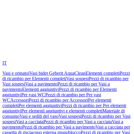
IT
Vasi e orinatoi
Vasi bidet Geberit AquaClean
Elementi completi
Pezzi
di ricambio per Elementi completi
Vasi sospesi
Pezzi di ricambio per
Vasi sospesi
Vasi a pavimento
Pezzi di ricambio per Vasi a
pavimento
Elementi aggiuntivi
Pezzi di ricambio per Elementi
aggiuntivi
Per vasi WC
Pezzi di ricambio per Per vasi
WC
Accessori
Pezzi di ricambio per Accessori
Per elementi
completi
Per elementi aggiuntivi
Pezzi di ricambio per Per elementi
aggiuntivi
Per elementi aggiuntivi e elementi completi
Materiale di
consumo
Vasi e sedili del vaso
Vasi sospesi
Pezzi di ricambio per Vasi
sospesi
Vasi a cacciata
Pezzi di ricambio per Vasi a cacciata
Vasi a
pavimento
Pezzi di ricambio per Vasi a pavimento
Vasi a cacciata per
cassetta di risciacquo esterna monoblocco
Pezzi di ricambio per Vasi