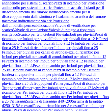
antincendio per sistemi di scarico
Pezzi di ricambio per Protezione
antincendio per sistemi di scarico
Protezione acustica
Isolanti per il
disaccoppiamento dal rumore intrinseco
Isolamento per il
disaccoppiamento dalla struttura e l'isolamento acustico del rumore
trasmesso indirettamente via aria
Protezione
dall'umidità
Impermeabilizzazione
Valvole di ventilazione per
scarico
Valvole di ventilazione
Valvole di ritegno a risparmio
energetico
Scarico per tetti Geberit Pluvia
Imbuti per pluviali
Pezzi di
ricambio per Imbuti per pluviali
Imbuti per pluviali fino a 12 l/s
Pezzi
di ricambio per Imbuti per pluviali fino a 12 l/s
Imbuti per pluviali
fino a 25 l/s
Pezzi di ricambio per Imbuti per pluviali fino a 25
l/s
Imbuti per pluviali per canali di gronda
Pezzi di ricambio per
Imbuti per pluviali per canali di gronda
Imbuti per pluviali fino a 12
l/s
Pezzi di ricambio per Imbuti per pluviali fino a 12 l/s
Imbuti per
pluviali fino a 25 l/s
Pezzi di ricambio per Imbuti per pluviali fino a
25 l/s
Elementi barriera al vapore
Pezzi di ricambio per Elementi
barriera al vapore
Per imbuti per pluviali fino a 12 l/s
Pezzi di
ricambio per Per imbuti per pluviali fino a 12 l/s
Per imbuti per
pluviali fino a 25 l/s
Troppopieni d'emergenza
Pezzi di ricambio per
Troppopieni d'emergenza
Per imbuti per pluviali fino a 12 l/s
Pezzi di
ricambio per Per imbuti per pluviali fino a 12 l/s
Per imbuti per
pluviali fino a 25 l/s
Pezzi di ricambio per Per imbuti per pluviali fino
a 25 l/s
Fissaggi
Sistema di fissaggio d40–200
Sistema di fissaggio
d250–315
Accessori
Pezzi di ricambio per Accessori
Per imbuti per
pluviali
Pezzi di ricambio per Per imbuti per pluviali
Per