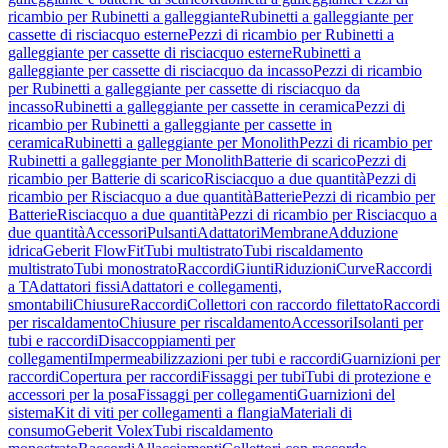
ricambio per Rubinetti a galleggiante
Rubinetti a galleggiante per
cassette di risciacquo esterne
Pezzi di ricambio per Rubinetti a
galleggiante per cassette di risciacquo esterne
Rubinetti a
galleggiante per cassette di risciacquo da incasso
Pezzi di ricambio
per Rubinetti a galleggiante per cassette di risciacquo da
incasso
Rubinetti a galleggiante per cassette in ceramica
Pezzi di
ricambio per Rubinetti a galleggiante per cassette in
ceramica
Rubinetti a galleggiante per Monolith
Pezzi di ricambio per
Rubinetti a galleggiante per Monolith
Batterie di scarico
Pezzi di
ricambio per Batterie di scarico
Risciacquo a due quantità
Pezzi di
ricambio per Risciacquo a due quantità
Batterie
Pezzi di ricambio per
Batterie
Risciacquo a due quantità
Pezzi di ricambio per Risciacquo a
due quantità
Accessori
Pulsanti
Adattatori
Membrane
Adduzione
idrica
Geberit FlowFit
Tubi multistrato
Tubi riscaldamento
multistrato
Tubi monostrato
Raccordi
Giunti
Riduzioni
Curve
Raccordi
a T
Adattatori fissi
Adattatori e collegamenti,
smontabili
Chiusure
Raccordi
Collettori con raccordo filettato
Raccordi
per riscaldamento
Chiusure per riscaldamento
Accessori
Isolanti per
tubi e raccordi
Disaccoppiamenti per
collegamenti
Impermeabilizzazioni per tubi e raccordi
Guarnizioni per
raccordi
Copertura per raccordi
Fissaggi per tubi
Tubi di protezione e
accessori per la posa
Fissaggi per collegamenti
Guarnizioni del
sistema
Kit di viti per collegamenti a flangia
Materiali di
consumo
Geberit Volex
Tubi riscaldamento