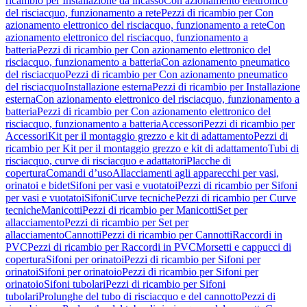
ricambio per Installazione da incasso
Con azionamento elettronico
del risciacquo, funzionamento a rete
Pezzi di ricambio per Con
azionamento elettronico del risciacquo, funzionamento a rete
Con
azionamento elettronico del risciacquo, funzionamento a
batteria
Pezzi di ricambio per Con azionamento elettronico del
risciacquo, funzionamento a batteria
Con azionamento pneumatico
del risciacquo
Pezzi di ricambio per Con azionamento pneumatico
del risciacquo
Installazione esterna
Pezzi di ricambio per Installazione
esterna
Con azionamento elettronico del risciacquo, funzionamento a
batteria
Pezzi di ricambio per Con azionamento elettronico del
risciacquo, funzionamento a batteria
Accessori
Pezzi di ricambio per
Accessori
Kit per il montaggio grezzo e kit di adattamento
Pezzi di
ricambio per Kit per il montaggio grezzo e kit di adattamento
Tubi di
risciacquo, curve di risciacquo e adattatori
Placche di
copertura
Comandi d’uso
Allacciamenti agli apparecchi per vasi,
orinatoi e bidet
Sifoni per vasi e vuotatoi
Pezzi di ricambio per Sifoni
per vasi e vuotatoi
Sifoni
Curve tecniche
Pezzi di ricambio per Curve
tecniche
Manicotti
Pezzi di ricambio per Manicotti
Set per
allacciamento
Pezzi di ricambio per Set per
allacciamento
Cannotti
Pezzi di ricambio per Cannotti
Raccordi in
PVC
Pezzi di ricambio per Raccordi in PVC
Morsetti e cappucci di
copertura
Sifoni per orinatoi
Pezzi di ricambio per Sifoni per
orinatoi
Sifoni per orinatoio
Pezzi di ricambio per Sifoni per
orinatoio
Sifoni tubolari
Pezzi di ricambio per Sifoni
tubolari
Prolunghe del tubo di risciacquo e del cannotto
Pezzi di