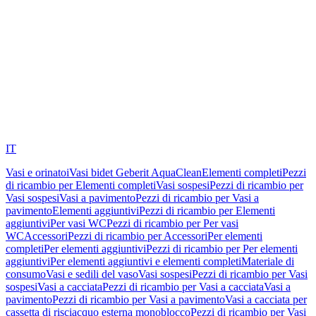
IT
Vasi e orinatoi
Vasi bidet Geberit AquaClean
Elementi completi
Pezzi
di ricambio per Elementi completi
Vasi sospesi
Pezzi di ricambio per
Vasi sospesi
Vasi a pavimento
Pezzi di ricambio per Vasi a
pavimento
Elementi aggiuntivi
Pezzi di ricambio per Elementi
aggiuntivi
Per vasi WC
Pezzi di ricambio per Per vasi
WC
Accessori
Pezzi di ricambio per Accessori
Per elementi
completi
Per elementi aggiuntivi
Pezzi di ricambio per Per elementi
aggiuntivi
Per elementi aggiuntivi e elementi completi
Materiale di
consumo
Vasi e sedili del vaso
Vasi sospesi
Pezzi di ricambio per Vasi
sospesi
Vasi a cacciata
Pezzi di ricambio per Vasi a cacciata
Vasi a
pavimento
Pezzi di ricambio per Vasi a pavimento
Vasi a cacciata per
cassetta di risciacquo esterna monoblocco
Pezzi di ricambio per Vasi