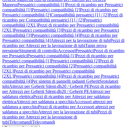
Mapress
Pressatrici compatibilità [1]
Pezzi di ricambio per Pressatrici
compatibilità [1]
Pressatrici compatibilità [2]
Pezzi di ricambio per
Pressatrici compatibilità [2]
Compatibilità pressatrici [1] / [2]
Pezzi di
ricambio per Compatibilità pressatrici [1] / [2]
Pressatrici
compatibilità [2XL]
Pezzi di ricambio per Pressatrici compatibilità
[2XL]
Pressatrici compatibilità [3]
Pezzi di ricambio per Pressatrici
compatibilità [3]
Pressatrici compatibilità [4]
Pezzi di ricambio per
Pressatrici compatibilità [4]
Attrezzi per la lavorazione di tubi
Pezzi di
ricambio per Attrezzi per la lavorazione di tubi
Tappi prova
pressione
Strumenti di controllo
Accessori
Pressatrici
Pezzi di ricambio
per Pressatrici
Pressatrici compatibilità [1]
Pezzi di ricambio per
Pressatrici compatibilità [1]
Pressatrici compatibilità [2]
Pezzi di
ricambio per Pressatrici compatibilità [2]
Pressatrici compatibilità
[2XL]
Pezzi di ricambio per Pressatrici compatibilità
[2XL]
Pressatrici compatibilità [4]
Pezzi di ricambio per Pressatrici
compatibilità [4]
Per sistemi di pannelli radianti Geberit
Srotolatori
tubi
Attrezzi per Geberit Silent-db20 / Geberit PE
Pezzi di ricambio
per Attrezzi per Geberit Silent-db20 / Geberit PE
Attrezzi per
saldatura elettrica
Pezzi di ricambio per Attrezzi per saldatura
elettrica
Attrezzi per saldatura a specchio
Accessori attrezzi per
saldatura a specchio
Pezzi di ricambio per Accessori attrezzi per
saldatura a specchio
Attrezzi per la lavorazione di tubi
Pezzi di
ricambio per Attrezzi per la lavorazione di
tubi
Telecomandi
Telecomandi