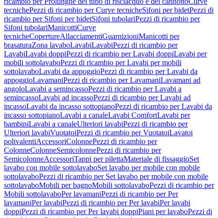
ricambio per Prolunghe del tubo di risciacquo e del cannotto
Curve
tecniche
Pezzi di ricambio per Curve tecniche
Sifoni per bidet
Pezzi di
ricambio per Sifoni per bidet
Sifoni tubolari
Pezzi di ricambio per
Sifoni tubolari
Manicotti
Curve
tecniche
Coperture
Allacciamenti
Guarnizioni
Manicotti per
brasatura
Zona lavabo
Lavabi
Lavabi
Pezzi di ricambio per
Lavabi
Lavabi doppi
Pezzi di ricambio per Lavabi doppi
Lavabi per
mobili sottolavabo
Pezzi di ricambio per Lavabi per mobili
sottolavabo
Lavabi da appoggio
Pezzi di ricambio per Lavabi da
appoggio
Lavamani
Pezzi di ricambio per Lavamani
Lavamani ad
angolo
Lavabi a semincasso
Pezzi di ricambio per Lavabi a
semincasso
Lavabi ad incasso
Pezzi di ricambio per Lavabi ad
incasso
Lavabi da incasso sottopiano
Pezzi di ricambio per Lavabi da
incasso sottopiano
Lavabi a canale
Lavabi Comfort
Lavabi per
bambini
Lavabi a canale
Ulteriori lavabi
Pezzi di ricambio per
Ulteriori lavabi
Vuotatoi
Pezzi di ricambio per Vuotatoi
Lavatoi
polivalenti
Accessori
Colonne
Pezzi di ricambio per
Colonne
Colonne
Semicolonne
Pezzi di ricambio per
Semicolonne
Accessori
Tappi per piletta
Materiale di fissaggio
Set
lavabo con mobile sottolavabo
Set lavabo per mobile con mobile
sottolavabo
Pezzi di ricambio per Set lavabo per mobile con mobile
sottolavabo
Mobili per bagno
Mobili sottolavabo
Pezzi di ricambio per
Mobili sottolavabo
Per lavamani
Pezzi di ricambio per Per
lavamani
Per lavabi
Pezzi di ricambio per Per lavabi
Per lavabi
doppi
Pezzi di ricambio per Per lavabi doppi
Piani per lavabo
Pezzi di