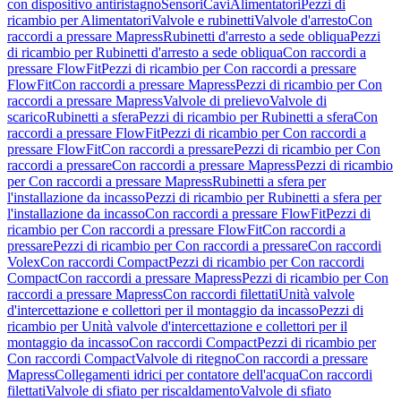
con dispositivo antiristagno
Sensori
Cavi
Alimentatori
Pezzi di
ricambio per Alimentatori
Valvole e rubinetti
Valvole d'arresto
Con
raccordi a pressare Mapress
Rubinetti d'arresto a sede obliqua
Pezzi
di ricambio per Rubinetti d'arresto a sede obliqua
Con raccordi a
pressare FlowFit
Pezzi di ricambio per Con raccordi a pressare
FlowFit
Con raccordi a pressare Mapress
Pezzi di ricambio per Con
raccordi a pressare Mapress
Valvole di prelievo
Valvole di
scarico
Rubinetti a sfera
Pezzi di ricambio per Rubinetti a sfera
Con
raccordi a pressare FlowFit
Pezzi di ricambio per Con raccordi a
pressare FlowFit
Con raccordi a pressare
Pezzi di ricambio per Con
raccordi a pressare
Con raccordi a pressare Mapress
Pezzi di ricambio
per Con raccordi a pressare Mapress
Rubinetti a sfera per
l'installazione da incasso
Pezzi di ricambio per Rubinetti a sfera per
l'installazione da incasso
Con raccordi a pressare FlowFit
Pezzi di
ricambio per Con raccordi a pressare FlowFit
Con raccordi a
pressare
Pezzi di ricambio per Con raccordi a pressare
Con raccordi
Volex
Con raccordi Compact
Pezzi di ricambio per Con raccordi
Compact
Con raccordi a pressare Mapress
Pezzi di ricambio per Con
raccordi a pressare Mapress
Con raccordi filettati
Unità valvole
d'intercettazione e collettori per il montaggio da incasso
Pezzi di
ricambio per Unità valvole d'intercettazione e collettori per il
montaggio da incasso
Con raccordi Compact
Pezzi di ricambio per
Con raccordi Compact
Valvole di ritegno
Con raccordi a pressare
Mapress
Collegamenti idrici per contatore dell'acqua
Con raccordi
filettati
Valvole di sfiato per riscaldamento
Valvole di sfiato