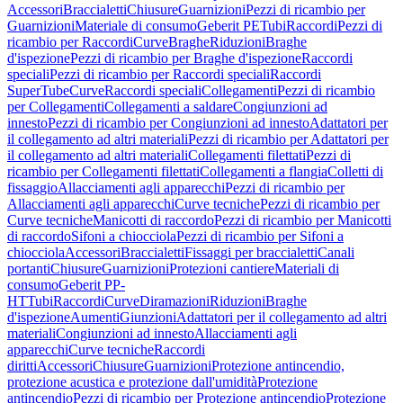
Accessori
Braccialetti
Chiusure
Guarnizioni
Pezzi di ricambio per
Guarnizioni
Materiale di consumo
Geberit PE
Tubi
Raccordi
Pezzi di
ricambio per Raccordi
Curve
Braghe
Riduzioni
Braghe
d'ispezione
Pezzi di ricambio per Braghe d'ispezione
Raccordi
speciali
Pezzi di ricambio per Raccordi speciali
Raccordi
SuperTube
Curve
Raccordi speciali
Collegamenti
Pezzi di ricambio
per Collegamenti
Collegamenti a saldare
Congiunzioni ad
innesto
Pezzi di ricambio per Congiunzioni ad innesto
Adattatori per
il collegamento ad altri materiali
Pezzi di ricambio per Adattatori per
il collegamento ad altri materiali
Collegamenti filettati
Pezzi di
ricambio per Collegamenti filettati
Collegamenti a flangia
Colletti di
fissaggio
Allacciamenti agli apparecchi
Pezzi di ricambio per
Allacciamenti agli apparecchi
Curve tecniche
Pezzi di ricambio per
Curve tecniche
Manicotti di raccordo
Pezzi di ricambio per Manicotti
di raccordo
Sifoni a chiocciola
Pezzi di ricambio per Sifoni a
chiocciola
Accessori
Braccialetti
Fissaggi per braccialetti
Canali
portanti
Chiusure
Guarnizioni
Protezioni cantiere
Materiali di
consumo
Geberit PP-
HT
Tubi
Raccordi
Curve
Diramazioni
Riduzioni
Braghe
d'ispezione
Aumenti
Giunzioni
Adattatori per il collegamento ad altri
materiali
Congiunzioni ad innesto
Allacciamenti agli
apparecchi
Curve tecniche
Raccordi
diritti
Accessori
Chiusure
Guarnizioni
Protezione antincendio,
protezione acustica e protezione dall'umidità
Protezione
antincendio
Pezzi di ricambio per Protezione antincendio
Protezione