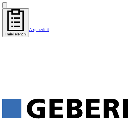
A geberit.it
I miei elenchi