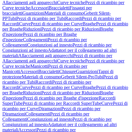
Allacciamenti agli apparecchi
Curve tecniche
Pezzi di ricambio per
Curve tecniche
Accessori
Braccialetti
Fissaggi per
braccialetti
Guarnizioni
Materiali di consumo
Geberit Silent-
PP
Tubi
Pezzi di ricambio per Tubi
Raccordi
Pezzi di ricambio per
Raccordi
Curve
Pezzi di ricambio per Curve
Braghe
Pezzi di ricambio
per Braghe
Riduzioni
Pezzi di ricambio per Riduzioni
Braghe
d'ispezione
Pezzi di ricambio per Braghe
d'ispezione
Collegamenti
Pezzi di ricambio per
Collegamenti
Congiunzioni ad innesto
Pezzi di ricambio per
Congiunzioni ad innesto
Adattatori per il collegamento ad altri
materiali
Allacciamenti agli apparecchi
Pezzi di ricambio per
Allacciamenti agli apparecchi
Curve tecniche
Pezzi di ricambio per
Curve tecniche
Manicotti
Pezzi di ricambio per
Manicotti
Accessori
Braccialetti
Chiusure
Guarnizioni
Tappi di
protezione
Materiali di consumo
Geberit Silent-Pro
Tubi
Pezzi di
ricambio per Tubi
Raccordi
Pezzi di ricambio per
Raccordi
Curve
Pezzi di ricambio per Curve
Braghe
Pezzi di ricambio
per Braghe
Riduzioni
Pezzi di ricambio per Riduzioni
Braghe
d'ispezione
Pezzi di ricambio per Braghe d'ispezione
Raccordi
SuperTube
Pezzi di ricambio per Raccordi SuperTube
Curve
Pezzi di
ricambio per Curve
Diramazioni
Pezzi di ricambio per
Diramazioni
Collegamenti
Pezzi di ricambio per
Collegamenti
Congiunzioni ad innesto
Pezzi di ricambio per
Congiunzioni ad innesto
Adattatori per il collegamento ad altri
materiali
Accessori
Pezzi di ricambio per