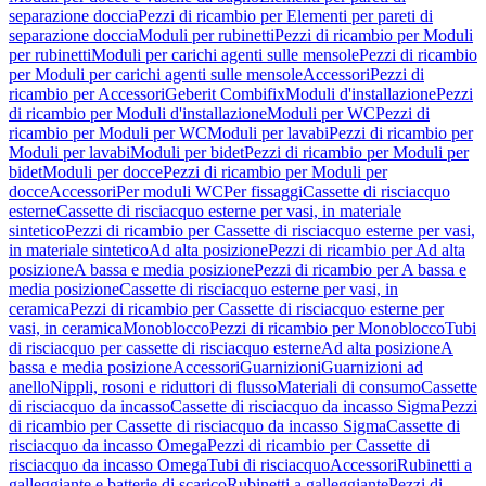
separazione doccia
Pezzi di ricambio per Elementi per pareti di
separazione doccia
Moduli per rubinetti
Pezzi di ricambio per Moduli
per rubinetti
Moduli per carichi agenti sulle mensole
Pezzi di ricambio
per Moduli per carichi agenti sulle mensole
Accessori
Pezzi di
ricambio per Accessori
Geberit Combifix
Moduli d'installazione
Pezzi
di ricambio per Moduli d'installazione
Moduli per WC
Pezzi di
ricambio per Moduli per WC
Moduli per lavabi
Pezzi di ricambio per
Moduli per lavabi
Moduli per bidet
Pezzi di ricambio per Moduli per
bidet
Moduli per docce
Pezzi di ricambio per Moduli per
docce
Accessori
Per moduli WC
Per fissaggi
Cassette di risciacquo
esterne
Cassette di risciacquo esterne per vasi, in materiale
sintetico
Pezzi di ricambio per Cassette di risciacquo esterne per vasi,
in materiale sintetico
Ad alta posizione
Pezzi di ricambio per Ad alta
posizione
A bassa e media posizione
Pezzi di ricambio per A bassa e
media posizione
Cassette di risciacquo esterne per vasi, in
ceramica
Pezzi di ricambio per Cassette di risciacquo esterne per
vasi, in ceramica
Monoblocco
Pezzi di ricambio per Monoblocco
Tubi
di risciacquo per cassette di risciacquo esterne
Ad alta posizione
A
bassa e media posizione
Accessori
Guarnizioni
Guarnizioni ad
anello
Nippli, rosoni e riduttori di flusso
Materiali di consumo
Cassette
di risciacquo da incasso
Cassette di risciacquo da incasso Sigma
Pezzi
di ricambio per Cassette di risciacquo da incasso Sigma
Cassette di
risciacquo da incasso Omega
Pezzi di ricambio per Cassette di
risciacquo da incasso Omega
Tubi di risciacquo
Accessori
Rubinetti a
galleggiante e batterie di scarico
Rubinetti a galleggiante
Pezzi di