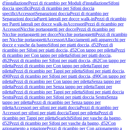
d'installazione
Pezzi di ricambio per Moduli d'installazione
Sifoni
doccia specifici
Pezzi di ricambio per Sifoni doccia
specifici
Accessori
Separazioni doccia
Pezzi di ricambio per
Separazioni doccia
Pareti laterali per docce walk-in
Pezzi di ricambio
per Pareti laterali per docce walk-in
Accessori
Pezzi di ricambio per
Accessori
Nicchie portaoggetti per docce
Pezzi di ricambio per
Nicchie portaoggetti per docce
Nicchie portaoggetti
Pezzi di ricambio
per Nicchie portaoggetti
Accessori
Allacciamenti agli apparecchi per
docce e vasche da bagno
Sifoni per piatti doccia, d52
Pezzi di
ricambio per Sifoni per piatti doccia, d52
Con tappo per piletta
Pezzi
di ricambio per Con tappo per piletta
Sifoni per piatti doccia,
d62
Pezzi di ricambio per Sifoni per piatti doccia, d62
Con tappo per
piletta
Pezzi di ricambio per Con tappo per piletta
Tappi per
piletta
Pezzi di ricambio per Tappi per piletta
Sifoni per piatti doccia,
d90
Pezzi di ricambio per Sifoni per piatti doccia, d90
Con tappo per
piletta
Pezzi di ricambio per Con tappo per piletta
Senza tappo per
piletta
Pezzi di ricambio per Senza tappo per piletta
Tappi per
piletta
Pezzi di ricambio per Tappi per piletta
Sifoni per piatti doccia
Sestra
Pezzi di ricambio per Sifoni per piatti doccia Sestra
Senza
tappo per piletta
Pezzi di ricambio per Senza tappo per
piletta
Accessori per sifoni per piatti doccia
Pezzi di ricambio per
Accessori per sifoni per piatti doccia
Tappi per piletta
Pezzi di
ricambio per Tappi per piletta
Scarichi
Sifoni per vasche da bagno,
d52
Pezzi di ricambio per Sifoni per vasche da bagno, d52
Con
azionamento a rotazione
Pezzi di ricambio per Con azionamento a