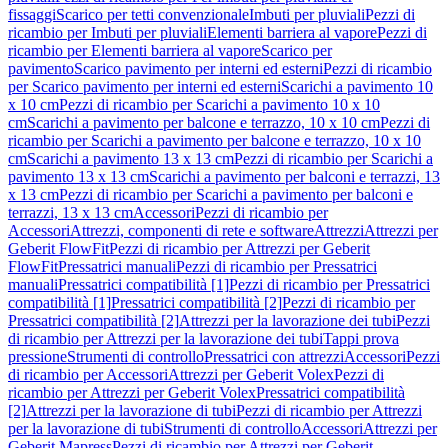
fissaggi
Scarico per tetti convenzionale
Imbuti per pluviali
Pezzi di
ricambio per Imbuti per pluviali
Elementi barriera al vapore
Pezzi di
ricambio per Elementi barriera al vapore
Scarico per
pavimento
Scarico pavimento per interni ed esterni
Pezzi di ricambio
per Scarico pavimento per interni ed esterni
Scarichi a pavimento 10
x 10 cm
Pezzi di ricambio per Scarichi a pavimento 10 x 10
cm
Scarichi a pavimento per balcone e terrazzo, 10 x 10 cm
Pezzi di
ricambio per Scarichi a pavimento per balcone e terrazzo, 10 x 10
cm
Scarichi a pavimento 13 x 13 cm
Pezzi di ricambio per Scarichi a
pavimento 13 x 13 cm
Scarichi a pavimento per balconi e terrazzi, 13
x 13 cm
Pezzi di ricambio per Scarichi a pavimento per balconi e
terrazzi, 13 x 13 cm
Accessori
Pezzi di ricambio per
Accessori
Attrezzi, componenti di rete e software
Attrezzi
Attrezzi per
Geberit FlowFit
Pezzi di ricambio per Attrezzi per Geberit
FlowFit
Pressatrici manuali
Pezzi di ricambio per Pressatrici
manuali
Pressatrici compatibilità [1]
Pezzi di ricambio per Pressatrici
compatibilità [1]
Pressatrici compatibilità [2]
Pezzi di ricambio per
Pressatrici compatibilità [2]
Attrezzi per la lavorazione dei tubi
Pezzi
di ricambio per Attrezzi per la lavorazione dei tubi
Tappi prova
pressione
Strumenti di controllo
Pressatrici con attrezzi
Accessori
Pezzi
di ricambio per Accessori
Attrezzi per Geberit Volex
Pezzi di
ricambio per Attrezzi per Geberit Volex
Pressatrici compatibilità
[2]
Attrezzi per la lavorazione di tubi
Pezzi di ricambio per Attrezzi
per la lavorazione di tubi
Strumenti di controllo
Accessori
Attrezzi per
Geberit Mapress
Pezzi di ricambio per Attrezzi per Geberit