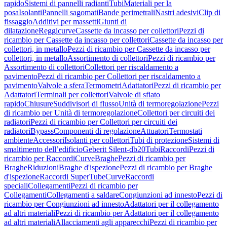
rapido
Sistemi di pannelli radianti
Tubi
Materiali per la
posa
Isolanti
Pannelli sagomati
Bande perimetrali
Nastri adesivi
Clip di
fissaggio
Additivi per massetti
Giunti di
dilatazione
Reggicurve
Cassette da incasso per collettori
Pezzi di
ricambio per Cassette da incasso per collettori
Cassette da incasso per
collettori, in metallo
Pezzi di ricambio per Cassette da incasso per
collettori, in metallo
Assortimento di collettori
Pezzi di ricambio per
Assortimento di collettori
Collettori per riscaldamento a
pavimento
Pezzi di ricambio per Collettori per riscaldamento a
pavimento
Valvole a sfera
Termometri
Adattatori
Pezzi di ricambio per
Adattatori
Terminali per collettori
Valvole di sfiato
rapido
Chiusure
Suddivisori di flusso
Unità di termoregolazione
Pezzi
di ricambio per Unità di termoregolazione
Collettori per circuiti dei
radiatori
Pezzi di ricambio per Collettori per circuiti dei
radiatori
Bypass
Componenti di regolazione
Attuatori
Termostati
ambiente
Accessori
Isolanti per collettori
Tubi di protezione
Sistemi di
smaltimento dell’edificio
Geberit Silent-db20
Tubi
Raccordi
Pezzi di
ricambio per Raccordi
Curve
Braghe
Pezzi di ricambio per
Braghe
Riduzioni
Braghe d'ispezione
Pezzi di ricambio per Braghe
d'ispezione
Raccordi SuperTube
Curve
Raccordi
speciali
Collegamenti
Pezzi di ricambio per
Collegamenti
Collegamenti a saldare
Congiunzioni ad innesto
Pezzi di
ricambio per Congiunzioni ad innesto
Adattatori per il collegamento
ad altri materiali
Pezzi di ricambio per Adattatori per il collegamento
ad altri materiali
Allacciamenti agli apparecchi
Pezzi di ricambio per