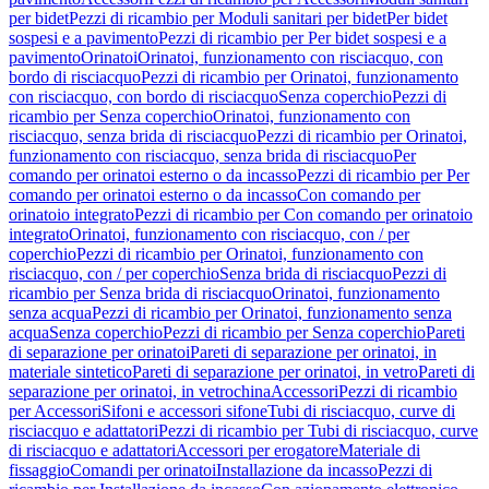
per bidet
Pezzi di ricambio per Moduli sanitari per bidet
Per bidet
sospesi e a pavimento
Pezzi di ricambio per Per bidet sospesi e a
pavimento
Orinatoi
Orinatoi, funzionamento con risciacquo, con
bordo di risciacquo
Pezzi di ricambio per Orinatoi, funzionamento
con risciacquo, con bordo di risciacquo
Senza coperchio
Pezzi di
ricambio per Senza coperchio
Orinatoi, funzionamento con
risciacquo, senza brida di risciacquo
Pezzi di ricambio per Orinatoi,
funzionamento con risciacquo, senza brida di risciacquo
Per
comando per orinatoi esterno o da incasso
Pezzi di ricambio per Per
comando per orinatoi esterno o da incasso
Con comando per
orinatoio integrato
Pezzi di ricambio per Con comando per orinatoio
integrato
Orinatoi, funzionamento con risciacquo, con / per
coperchio
Pezzi di ricambio per Orinatoi, funzionamento con
risciacquo, con / per coperchio
Senza brida di risciacquo
Pezzi di
ricambio per Senza brida di risciacquo
Orinatoi, funzionamento
senza acqua
Pezzi di ricambio per Orinatoi, funzionamento senza
acqua
Senza coperchio
Pezzi di ricambio per Senza coperchio
Pareti
di separazione per orinatoi
Pareti di separazione per orinatoi, in
materiale sintetico
Pareti di separazione per orinatoi, in vetro
Pareti di
separazione per orinatoi, in vetrochina
Accessori
Pezzi di ricambio
per Accessori
Sifoni e accessori sifone
Tubi di risciacquo, curve di
risciacquo e adattatori
Pezzi di ricambio per Tubi di risciacquo, curve
di risciacquo e adattatori
Accessori per erogatore
Materiale di
fissaggio
Comandi per orinatoi
Installazione da incasso
Pezzi di