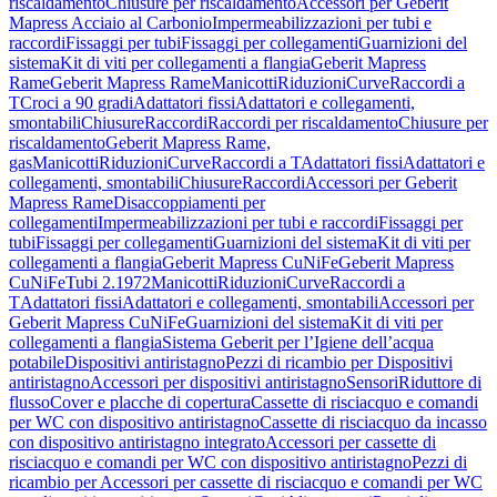
riscaldamento
Chiusure per riscaldamento
Accessori per Geberit
Mapress Acciaio al Carbonio
Impermeabilizzazioni per tubi e
raccordi
Fissaggi per tubi
Fissaggi per collegamenti
Guarnizioni del
sistema
Kit di viti per collegamenti a flangia
Geberit Mapress
Rame
Geberit Mapress Rame
Manicotti
Riduzioni
Curve
Raccordi a
T
Croci a 90 gradi
Adattatori fissi
Adattatori e collegamenti,
smontabili
Chiusure
Raccordi
Raccordi per riscaldamento
Chiusure per
riscaldamento
Geberit Mapress Rame,
gas
Manicotti
Riduzioni
Curve
Raccordi a T
Adattatori fissi
Adattatori e
collegamenti, smontabili
Chiusure
Raccordi
Accessori per Geberit
Mapress Rame
Disaccoppiamenti per
collegamenti
Impermeabilizzazioni per tubi e raccordi
Fissaggi per
tubi
Fissaggi per collegamenti
Guarnizioni del sistema
Kit di viti per
collegamenti a flangia
Geberit Mapress CuNiFe
Geberit Mapress
CuNiFe
Tubi 2.1972
Manicotti
Riduzioni
Curve
Raccordi a
T
Adattatori fissi
Adattatori e collegamenti, smontabili
Accessori per
Geberit Mapress CuNiFe
Guarnizioni del sistema
Kit di viti per
collegamenti a flangia
Sistema Geberit per l’Igiene dell’acqua
potabile
Dispositivi antiristagno
Pezzi di ricambio per Dispositivi
antiristagno
Accessori per dispositivi antiristagno
Sensori
Riduttore di
flusso
Cover e placche di copertura
Cassette di risciacquo e comandi
per WC con dispositivo antiristagno
Cassette di risciacquo da incasso
con dispositivo antiristagno integrato
Accessori per cassette di
risciacquo e comandi per WC con dispositivo antiristagno
Pezzi di
ricambio per Accessori per cassette di risciacquo e comandi per WC