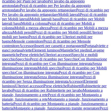
ricambio per Piani per lavabo
Per lavabo da appoggio
arrotondato
Pezzi di ricambio per Per lavabo da appoggio
arrotondato
Per lavabo da appoggio rettangolare
Pezzi di ricambio per
Per lavabo da appoggio rettangolare
Mobili laterali
Pezzi di ricambio
per Mobili laterali
Mobili laterali bassi
Pezzi di ricambio per Mobili
laterali bassi
Mobili a colonna
Pezzi di ricambio per Mobili a
colonna
Mobili a mezza altezza
Pezzi di ricambio per Mobili a mezza
altezza
Mobili pensili
Pezzi di ricambio per Mobili pensili
Ulteriori
mobili per bagno
Pezzi di ricambio per Ulteriori mobili per
bagno
Mensole contenitore
Pezzi di ricambio per Mensole
contenitore
Accessori
Inserti per cassetti e portaoggetti
Portasalviette e
ganci portasalviette
Elementi luminosi
Maniglie
Set piedini
Lavagne
magnetiche
Prese elettriche
Ulteriori accessori
Specchi e mobili
specchio
Specchio
Pezzi di ricambio per Specchio
Con illuminazione
integrata
Pezzi di ricambio per Con illuminazione integrata
Senza
illuminazione integrata
Mobili specchio
Pezzi di ricambio per Mobili
specchio
Con illuminazione integrata
Pezzi di ricambio per Con
illuminazione integrata
Senza illuminazione integrata
Pezzi di
ricambio per Senza illuminazione integrata
Accessori
Elementi
luminosi
Ulteriori accessori
Prese elettriche
Rubinetti
Rubinetterie per
lavabo
Pezzi di ricambio per Rubinetterie per lavabo
Montaggio a
pianale, funzionamento a rete
Pezzi di ricambio per Montaggio a
pianale, funzionamento a rete
Montaggio a pianale, funzionamento a
batteria
Pezzi di ricambio per Montaggio a pianale, funzionamento a
batteria
Montaggio a pianale, funzionamento tramite generatore
Pezzi