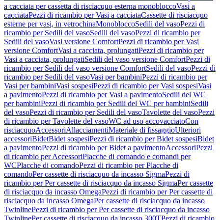
a cacciata per cassetta di risciacquo esterna monoblocco
Vasi a
cacciata
Pezzi di ricambio per Vasi a cacciata
Cassette di risciacquo
esterne per vasi, in vetrochina
Monoblocco
Sedili del vaso
Pezzi di
ricambio per Sedili del vaso
Sedili del vaso
Pezzi di ricambio per
Sedili del vaso
Vasi versione Comfort
Pezzi di ricambio per Vasi
versione Comfort
Vasi a cacciata, prolungati
Pezzi di ricambio per
Vasi a cacciata, prolungati
Sedili del vaso versione Comfort
Pezzi di
ricambio per Sedili del vaso versione Comfort
Sedili del vaso
Pezzi di
ricambio per Sedili del vaso
Vasi per bambini
Pezzi di ricambio per
Vasi per bambini
Vasi sospesi
Pezzi di ricambio per Vasi sospesi
Vasi
a pavimento
Pezzi di ricambio per Vasi a pavimento
Sedili del WC
per bambini
Pezzi di ricambio per Sedili del WC per bambini
Sedili
del vaso
Pezzi di ricambio per Sedili del vaso
Tavolette del vaso
Pezzi
di ricambio per Tavolette del vaso
WC ad uso accovacciato
Con
risciacquo
Accessori
Allacciamenti
Materiale di fissaggio
Ulteriori
accessori
Bidet
Bidet sospesi
Pezzi di ricambio per Bidet sospesi
Bidet
a pavimento
Pezzi di ricambio per Bidet a pavimento
Accessori
Pezzi
di ricambio per Accessori
Placche di comando e comandi per
WC
Placche di comando
Pezzi di ricambio per Placche di
comando
Per cassette di risciacquo da incasso Sigma
Pezzi di
ricambio per Per cassette di risciacquo da incasso Sigma
Per cassette
di risciacquo da incasso Omega
Pezzi di ricambio per Per cassette di
risciacquo da incasso Omega
Per cassette di risciacquo da incasso
Twinline
Pezzi di ricambio per Per cassette di risciacquo da incasso
Twinline
Per cassette di risciacquo da incasso 300T
Pezzi di ricambio