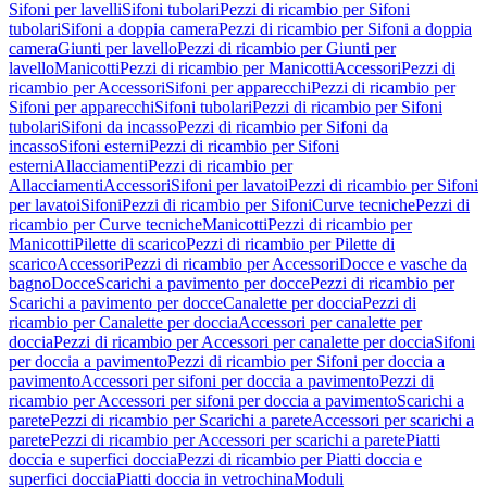
Sifoni per lavelli
Sifoni tubolari
Pezzi di ricambio per Sifoni
tubolari
Sifoni a doppia camera
Pezzi di ricambio per Sifoni a doppia
camera
Giunti per lavello
Pezzi di ricambio per Giunti per
lavello
Manicotti
Pezzi di ricambio per Manicotti
Accessori
Pezzi di
ricambio per Accessori
Sifoni per apparecchi
Pezzi di ricambio per
Sifoni per apparecchi
Sifoni tubolari
Pezzi di ricambio per Sifoni
tubolari
Sifoni da incasso
Pezzi di ricambio per Sifoni da
incasso
Sifoni esterni
Pezzi di ricambio per Sifoni
esterni
Allacciamenti
Pezzi di ricambio per
Allacciamenti
Accessori
Sifoni per lavatoi
Pezzi di ricambio per Sifoni
per lavatoi
Sifoni
Pezzi di ricambio per Sifoni
Curve tecniche
Pezzi di
ricambio per Curve tecniche
Manicotti
Pezzi di ricambio per
Manicotti
Pilette di scarico
Pezzi di ricambio per Pilette di
scarico
Accessori
Pezzi di ricambio per Accessori
Docce e vasche da
bagno
Docce
Scarichi a pavimento per docce
Pezzi di ricambio per
Scarichi a pavimento per docce
Canalette per doccia
Pezzi di
ricambio per Canalette per doccia
Accessori per canalette per
doccia
Pezzi di ricambio per Accessori per canalette per doccia
Sifoni
per doccia a pavimento
Pezzi di ricambio per Sifoni per doccia a
pavimento
Accessori per sifoni per doccia a pavimento
Pezzi di
ricambio per Accessori per sifoni per doccia a pavimento
Scarichi a
parete
Pezzi di ricambio per Scarichi a parete
Accessori per scarichi a
parete
Pezzi di ricambio per Accessori per scarichi a parete
Piatti
doccia e superfici doccia
Pezzi di ricambio per Piatti doccia e
superfici doccia
Piatti doccia in vetrochina
Moduli