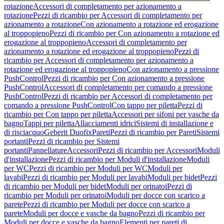
rotazione
Accessori di completamento per azionamento a
rotazione
Pezzi di ricambio per Accessori di completamento per
azionamento a rotazione
Con azionamento a rotazione ed erogazione
al troppopieno
Pezzi di ricambio per Con azionamento a rotazione ed
erogazione al troppopieno
Accessori di completamento per
azionamento a rotazione ed erogazione al troppopieno
Pezzi di
ricambio per Accessori di completamento per azionamento a
rotazione ed erogazione al troppopieno
Con azionamento a pressione
PushControl
Pezzi di ricambio per Con azionamento a pressione
PushControl
Accessori di completamento per comando a pressione
PushControl
Pezzi di ricambio per Accessori di completamento per
comando a pressione PushControl
Con tappo per piletta
Pezzi di
ricambio per Con tappo per piletta
Accessori per sifoni per vasche da
bagno
Tappi per piletta
Allacciamenti idrici
Sistemi di installazione e
di risciacquo
Geberit Duofix
Pareti
Pezzi di ricambio per Pareti
Sistemi
portanti
Pezzi di ricambio per Sistemi
portanti
Pannellature
Accessori
Pezzi di ricambio per Accessori
Moduli
d'installazione
Pezzi di ricambio per Moduli d'installazione
Moduli
per WC
Pezzi di ricambio per Moduli per WC
Moduli per
lavabi
Pezzi di ricambio per Moduli per lavabi
Moduli per bidet
Pezzi
di ricambio per Moduli per bidet
Moduli per orinatoi
Pezzi di
ricambio per Moduli per orinatoi
Moduli per docce con scarico a
parete
Pezzi di ricambio per Moduli per docce con scarico a
parete
Moduli per docce e vasche da bagno
Pezzi di ricambio per
Moduli per docce e vasche da bagno
Elementi per pareti di