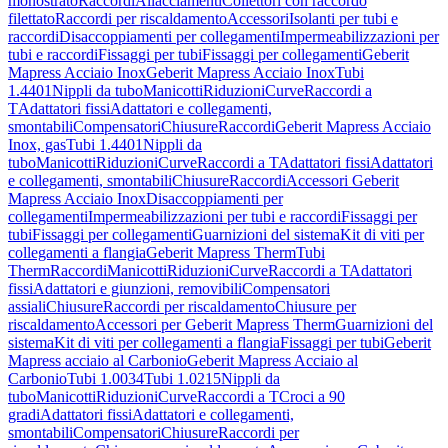
monostrato
Raccordi
Allacciamenti
Collettori con raccordo
filettato
Raccordi per riscaldamento
Accessori
Isolanti per tubi e
raccordi
Disaccoppiamenti per collegamenti
Impermeabilizzazioni per
tubi e raccordi
Fissaggi per tubi
Fissaggi per collegamenti
Geberit
Mapress Acciaio Inox
Geberit Mapress Acciaio Inox
Tubi
1.4401
Nippli da tubo
Manicotti
Riduzioni
Curve
Raccordi a
T
Adattatori fissi
Adattatori e collegamenti,
smontabili
Compensatori
Chiusure
Raccordi
Geberit Mapress Acciaio
Inox, gas
Tubi 1.4401
Nippli da
tubo
Manicotti
Riduzioni
Curve
Raccordi a T
Adattatori fissi
Adattatori
e collegamenti, smontabili
Chiusure
Raccordi
Accessori Geberit
Mapress Acciaio Inox
Disaccoppiamenti per
collegamenti
Impermeabilizzazioni per tubi e raccordi
Fissaggi per
tubi
Fissaggi per collegamenti
Guarnizioni del sistema
Kit di viti per
collegamenti a flangia
Geberit Mapress Therm
Tubi
Therm
Raccordi
Manicotti
Riduzioni
Curve
Raccordi a T
Adattatori
fissi
Adattatori e giunzioni, removibili
Compensatori
assiali
Chiusure
Raccordi per riscaldamento
Chiusure per
riscaldamento
Accessori per Geberit Mapress Therm
Guarnizioni del
sistema
Kit di viti per collegamenti a flangia
Fissaggi per tubi
Geberit
Mapress acciaio al Carbonio
Geberit Mapress Acciaio al
Carbonio
Tubi 1.0034
Tubi 1.0215
Nippli da
tubo
Manicotti
Riduzioni
Curve
Raccordi a T
Croci a 90
gradi
Adattatori fissi
Adattatori e collegamenti,
smontabili
Compensatori
Chiusure
Raccordi per