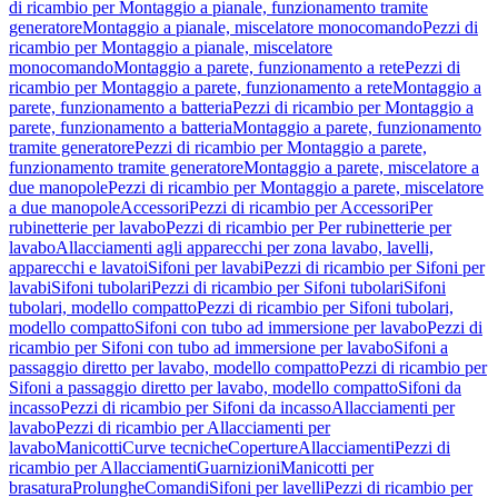
di ricambio per Montaggio a pianale, funzionamento tramite
generatore
Montaggio a pianale, miscelatore monocomando
Pezzi di
ricambio per Montaggio a pianale, miscelatore
monocomando
Montaggio a parete, funzionamento a rete
Pezzi di
ricambio per Montaggio a parete, funzionamento a rete
Montaggio a
parete, funzionamento a batteria
Pezzi di ricambio per Montaggio a
parete, funzionamento a batteria
Montaggio a parete, funzionamento
tramite generatore
Pezzi di ricambio per Montaggio a parete,
funzionamento tramite generatore
Montaggio a parete, miscelatore a
due manopole
Pezzi di ricambio per Montaggio a parete, miscelatore
a due manopole
Accessori
Pezzi di ricambio per Accessori
Per
rubinetterie per lavabo
Pezzi di ricambio per Per rubinetterie per
lavabo
Allacciamenti agli apparecchi per zona lavabo, lavelli,
apparecchi e lavatoi
Sifoni per lavabi
Pezzi di ricambio per Sifoni per
lavabi
Sifoni tubolari
Pezzi di ricambio per Sifoni tubolari
Sifoni
tubolari, modello compatto
Pezzi di ricambio per Sifoni tubolari,
modello compatto
Sifoni con tubo ad immersione per lavabo
Pezzi di
ricambio per Sifoni con tubo ad immersione per lavabo
Sifoni a
passaggio diretto per lavabo, modello compatto
Pezzi di ricambio per
Sifoni a passaggio diretto per lavabo, modello compatto
Sifoni da
incasso
Pezzi di ricambio per Sifoni da incasso
Allacciamenti per
lavabo
Pezzi di ricambio per Allacciamenti per
lavabo
Manicotti
Curve tecniche
Coperture
Allacciamenti
Pezzi di
ricambio per Allacciamenti
Guarnizioni
Manicotti per
brasatura
Prolunghe
Comandi
Sifoni per lavelli
Pezzi di ricambio per