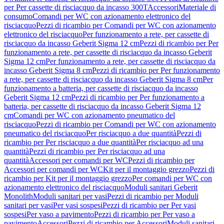
per Per cassette di risciacquo da incasso 300T
Accessori
Materiale di
consumo
Comandi per WC con azionamento elettronico del
risciacquo
Pezzi di ricambio per Comandi per WC con azionamento
elettronico del risciacquo
Per funzionamento a rete, per cassette di
risciacquo da incasso Geberit Sigma 12 cm
Pezzi di ricambio per Per
funzionamento a rete, per cassette di risciacquo da incasso Geberit
Sigma 12 cm
Per funzionamento a rete, per cassette di risciacquo da
incasso Geberit Sigma 8 cm
Pezzi di ricambio per Per funzionamento
a rete, per cassette di risciacquo da incasso Geberit Sigma 8 cm
Per
funzionamento a batteria, per cassette di risciacquo da incasso
Geberit Sigma 12 cm
Pezzi di ricambio per Per funzionamento a
batteria, per cassette di risciacquo da incasso Geberit Sigma 12
cm
Comandi per WC con azionamento pneumatico del
risciacquo
Pezzi di ricambio per Comandi per WC con azionamento
pneumatico del risciacquo
Per risciacquo a due quantità
Pezzi di
ricambio per Per risciacquo a due quantità
Per risciacquo ad una
quantità
Pezzi di ricambio per Per risciacquo ad una
quantità
Accessori per comandi per WC
Pezzi di ricambio per
Accessori per comandi per WC
Kit per il montaggio grezzo
Pezzi di
ricambio per Kit per il montaggio grezzo
Per comandi per WC con
azionamento elettronico del risciacquo
Moduli sanitari Geberit
Monolith
Moduli sanitari per vasi
Pezzi di ricambio per Moduli
sanitari per vasi
Per vasi sospesi
Pezzi di ricambio per Per vasi
sospesi
Per vaso a pavimento
Pezzi di ricambio per Per vaso a
pavimento
Accessori
Pezzi di ricambio per Accessori
Moduli sanitari