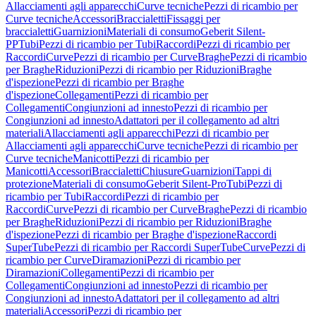
Allacciamenti agli apparecchi
Curve tecniche
Pezzi di ricambio per
Curve tecniche
Accessori
Braccialetti
Fissaggi per
braccialetti
Guarnizioni
Materiali di consumo
Geberit Silent-
PP
Tubi
Pezzi di ricambio per Tubi
Raccordi
Pezzi di ricambio per
Raccordi
Curve
Pezzi di ricambio per Curve
Braghe
Pezzi di ricambio
per Braghe
Riduzioni
Pezzi di ricambio per Riduzioni
Braghe
d'ispezione
Pezzi di ricambio per Braghe
d'ispezione
Collegamenti
Pezzi di ricambio per
Collegamenti
Congiunzioni ad innesto
Pezzi di ricambio per
Congiunzioni ad innesto
Adattatori per il collegamento ad altri
materiali
Allacciamenti agli apparecchi
Pezzi di ricambio per
Allacciamenti agli apparecchi
Curve tecniche
Pezzi di ricambio per
Curve tecniche
Manicotti
Pezzi di ricambio per
Manicotti
Accessori
Braccialetti
Chiusure
Guarnizioni
Tappi di
protezione
Materiali di consumo
Geberit Silent-Pro
Tubi
Pezzi di
ricambio per Tubi
Raccordi
Pezzi di ricambio per
Raccordi
Curve
Pezzi di ricambio per Curve
Braghe
Pezzi di ricambio
per Braghe
Riduzioni
Pezzi di ricambio per Riduzioni
Braghe
d'ispezione
Pezzi di ricambio per Braghe d'ispezione
Raccordi
SuperTube
Pezzi di ricambio per Raccordi SuperTube
Curve
Pezzi di
ricambio per Curve
Diramazioni
Pezzi di ricambio per
Diramazioni
Collegamenti
Pezzi di ricambio per
Collegamenti
Congiunzioni ad innesto
Pezzi di ricambio per
Congiunzioni ad innesto
Adattatori per il collegamento ad altri
materiali
Accessori
Pezzi di ricambio per