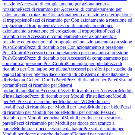
rotazione
Accessori di completamento per azionamento a
rotazione
Pezzi di ricambio per Accessori di completamento per
azionamento a rotazione
Con azionamento a rotazione ed erogazione
al troppopieno
Pezzi di ricambio per Con azionamento a rotazione ed
erogazione al troppopieno
Accessori di completamento per
azionamento a rotazione ed erogazione al troppopieno
Pezzi di
ricambio per Accessori di completamento per azionamento a
rotazione ed erogazione al troppopieno
Con azionamento a pressione
PushControl
Pezzi di ricambio per Con azionamento a pressione
PushControl
Accessori di completamento per comando a pressione
PushControl
Pezzi di ricambio per Accessori di completamento per
comando a pressione PushControl
Con tappo per piletta
Pezzi di
ricambio per Con tappo per piletta
Accessori per sifoni per vasche da
bagno
Tappi per piletta
Allacciamenti idrici
Sistemi di installazione e
di risciacquo
Geberit Duofix
Pareti
Pezzi di ricambio per Pareti
Sistemi
portanti
Pezzi di ricambio per Sistemi
portanti
Pannellature
Accessori
Pezzi di ricambio per Accessori
Moduli
d'installazione
Pezzi di ricambio per Moduli d'installazione
Moduli
per WC
Pezzi di ricambio per Moduli per WC
Moduli per
lavabi
Pezzi di ricambio per Moduli per lavabi
Moduli per bidet
Pezzi
di ricambio per Moduli per bidet
Moduli per orinatoi
Pezzi di
ricambio per Moduli per orinatoi
Moduli per docce con scarico a
parete
Pezzi di ricambio per Moduli per docce con scarico a
parete
Moduli per docce e vasche da bagno
Pezzi di ricambio per
Moduli per docce e vasche da bagno
Elementi per pareti di