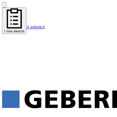
A geberit.it
I miei elenchi