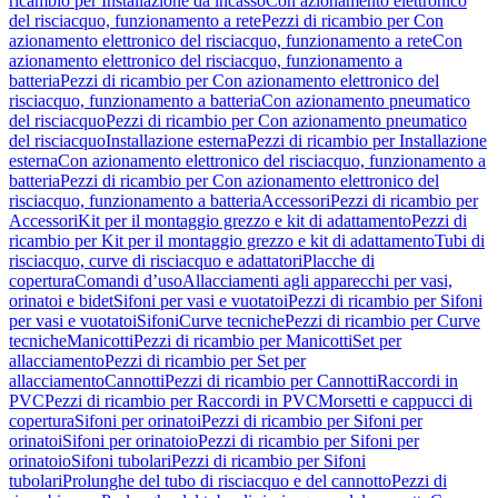
ricambio per Installazione da incasso
Con azionamento elettronico
del risciacquo, funzionamento a rete
Pezzi di ricambio per Con
azionamento elettronico del risciacquo, funzionamento a rete
Con
azionamento elettronico del risciacquo, funzionamento a
batteria
Pezzi di ricambio per Con azionamento elettronico del
risciacquo, funzionamento a batteria
Con azionamento pneumatico
del risciacquo
Pezzi di ricambio per Con azionamento pneumatico
del risciacquo
Installazione esterna
Pezzi di ricambio per Installazione
esterna
Con azionamento elettronico del risciacquo, funzionamento a
batteria
Pezzi di ricambio per Con azionamento elettronico del
risciacquo, funzionamento a batteria
Accessori
Pezzi di ricambio per
Accessori
Kit per il montaggio grezzo e kit di adattamento
Pezzi di
ricambio per Kit per il montaggio grezzo e kit di adattamento
Tubi di
risciacquo, curve di risciacquo e adattatori
Placche di
copertura
Comandi d’uso
Allacciamenti agli apparecchi per vasi,
orinatoi e bidet
Sifoni per vasi e vuotatoi
Pezzi di ricambio per Sifoni
per vasi e vuotatoi
Sifoni
Curve tecniche
Pezzi di ricambio per Curve
tecniche
Manicotti
Pezzi di ricambio per Manicotti
Set per
allacciamento
Pezzi di ricambio per Set per
allacciamento
Cannotti
Pezzi di ricambio per Cannotti
Raccordi in
PVC
Pezzi di ricambio per Raccordi in PVC
Morsetti e cappucci di
copertura
Sifoni per orinatoi
Pezzi di ricambio per Sifoni per
orinatoi
Sifoni per orinatoio
Pezzi di ricambio per Sifoni per
orinatoio
Sifoni tubolari
Pezzi di ricambio per Sifoni
tubolari
Prolunghe del tubo di risciacquo e del cannotto
Pezzi di