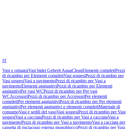
IT
Vasi e orinatoi
Vasi bidet Geberit AquaClean
Elementi completi
Pezzi
di ricambio per Elementi completi
Vasi sospesi
Pezzi di ricambio per
Vasi sospesi
Vasi a pavimento
Pezzi di ricambio per Vasi a
pavimento
Elementi aggiuntivi
Pezzi di ricambio per Elementi
aggiuntivi
Per vasi WC
Pezzi di ricambio per Per vasi
WC
Accessori
Pezzi di ricambio per Accessori
Per elementi
completi
Per elementi aggiuntivi
Pezzi di ricambio per Per elementi
aggiuntivi
Per elementi aggiuntivi e elementi completi
Materiale di
consumo
Vasi e sedili del vaso
Vasi sospesi
Pezzi di ricambio per Vasi
sospesi
Vasi a cacciata
Pezzi di ricambio per Vasi a cacciata
Vasi a
pavimento
Pezzi di ricambio per Vasi a pavimento
Vasi a cacciata per
cassetta di risciacquo esterna monoblocco
Pezzi di ricambio per Vasi