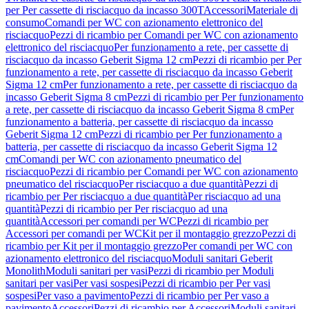
per Per cassette di risciacquo da incasso 300T
Accessori
Materiale di
consumo
Comandi per WC con azionamento elettronico del
risciacquo
Pezzi di ricambio per Comandi per WC con azionamento
elettronico del risciacquo
Per funzionamento a rete, per cassette di
risciacquo da incasso Geberit Sigma 12 cm
Pezzi di ricambio per Per
funzionamento a rete, per cassette di risciacquo da incasso Geberit
Sigma 12 cm
Per funzionamento a rete, per cassette di risciacquo da
incasso Geberit Sigma 8 cm
Pezzi di ricambio per Per funzionamento
a rete, per cassette di risciacquo da incasso Geberit Sigma 8 cm
Per
funzionamento a batteria, per cassette di risciacquo da incasso
Geberit Sigma 12 cm
Pezzi di ricambio per Per funzionamento a
batteria, per cassette di risciacquo da incasso Geberit Sigma 12
cm
Comandi per WC con azionamento pneumatico del
risciacquo
Pezzi di ricambio per Comandi per WC con azionamento
pneumatico del risciacquo
Per risciacquo a due quantità
Pezzi di
ricambio per Per risciacquo a due quantità
Per risciacquo ad una
quantità
Pezzi di ricambio per Per risciacquo ad una
quantità
Accessori per comandi per WC
Pezzi di ricambio per
Accessori per comandi per WC
Kit per il montaggio grezzo
Pezzi di
ricambio per Kit per il montaggio grezzo
Per comandi per WC con
azionamento elettronico del risciacquo
Moduli sanitari Geberit
Monolith
Moduli sanitari per vasi
Pezzi di ricambio per Moduli
sanitari per vasi
Per vasi sospesi
Pezzi di ricambio per Per vasi
sospesi
Per vaso a pavimento
Pezzi di ricambio per Per vaso a
pavimento
Accessori
Pezzi di ricambio per Accessori
Moduli sanitari