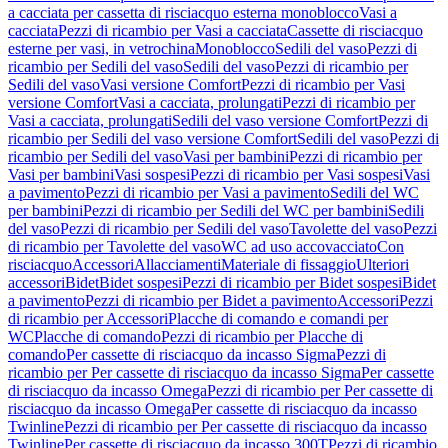
a cacciata per cassetta di risciacquo esterna monoblocco
Vasi a
cacciata
Pezzi di ricambio per Vasi a cacciata
Cassette di risciacquo
esterne per vasi, in vetrochina
Monoblocco
Sedili del vaso
Pezzi di
ricambio per Sedili del vaso
Sedili del vaso
Pezzi di ricambio per
Sedili del vaso
Vasi versione Comfort
Pezzi di ricambio per Vasi
versione Comfort
Vasi a cacciata, prolungati
Pezzi di ricambio per
Vasi a cacciata, prolungati
Sedili del vaso versione Comfort
Pezzi di
ricambio per Sedili del vaso versione Comfort
Sedili del vaso
Pezzi di
ricambio per Sedili del vaso
Vasi per bambini
Pezzi di ricambio per
Vasi per bambini
Vasi sospesi
Pezzi di ricambio per Vasi sospesi
Vasi
a pavimento
Pezzi di ricambio per Vasi a pavimento
Sedili del WC
per bambini
Pezzi di ricambio per Sedili del WC per bambini
Sedili
del vaso
Pezzi di ricambio per Sedili del vaso
Tavolette del vaso
Pezzi
di ricambio per Tavolette del vaso
WC ad uso accovacciato
Con
risciacquo
Accessori
Allacciamenti
Materiale di fissaggio
Ulteriori
accessori
Bidet
Bidet sospesi
Pezzi di ricambio per Bidet sospesi
Bidet
a pavimento
Pezzi di ricambio per Bidet a pavimento
Accessori
Pezzi
di ricambio per Accessori
Placche di comando e comandi per
WC
Placche di comando
Pezzi di ricambio per Placche di
comando
Per cassette di risciacquo da incasso Sigma
Pezzi di
ricambio per Per cassette di risciacquo da incasso Sigma
Per cassette
di risciacquo da incasso Omega
Pezzi di ricambio per Per cassette di
risciacquo da incasso Omega
Per cassette di risciacquo da incasso
Twinline
Pezzi di ricambio per Per cassette di risciacquo da incasso
Twinline
Per cassette di risciacquo da incasso 300T
Pezzi di ricambio