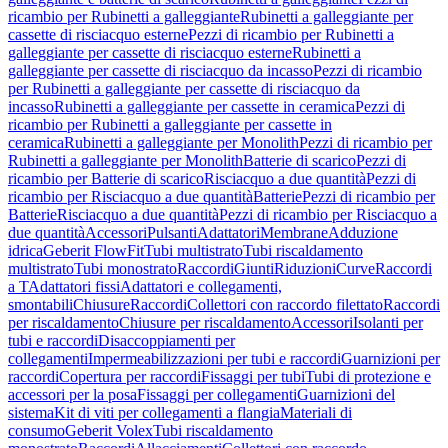
ricambio per Rubinetti a galleggiante
Rubinetti a galleggiante per
cassette di risciacquo esterne
Pezzi di ricambio per Rubinetti a
galleggiante per cassette di risciacquo esterne
Rubinetti a
galleggiante per cassette di risciacquo da incasso
Pezzi di ricambio
per Rubinetti a galleggiante per cassette di risciacquo da
incasso
Rubinetti a galleggiante per cassette in ceramica
Pezzi di
ricambio per Rubinetti a galleggiante per cassette in
ceramica
Rubinetti a galleggiante per Monolith
Pezzi di ricambio per
Rubinetti a galleggiante per Monolith
Batterie di scarico
Pezzi di
ricambio per Batterie di scarico
Risciacquo a due quantità
Pezzi di
ricambio per Risciacquo a due quantità
Batterie
Pezzi di ricambio per
Batterie
Risciacquo a due quantità
Pezzi di ricambio per Risciacquo a
due quantità
Accessori
Pulsanti
Adattatori
Membrane
Adduzione
idrica
Geberit FlowFit
Tubi multistrato
Tubi riscaldamento
multistrato
Tubi monostrato
Raccordi
Giunti
Riduzioni
Curve
Raccordi
a T
Adattatori fissi
Adattatori e collegamenti,
smontabili
Chiusure
Raccordi
Collettori con raccordo filettato
Raccordi
per riscaldamento
Chiusure per riscaldamento
Accessori
Isolanti per
tubi e raccordi
Disaccoppiamenti per
collegamenti
Impermeabilizzazioni per tubi e raccordi
Guarnizioni per
raccordi
Copertura per raccordi
Fissaggi per tubi
Tubi di protezione e
accessori per la posa
Fissaggi per collegamenti
Guarnizioni del
sistema
Kit di viti per collegamenti a flangia
Materiali di
consumo
Geberit Volex
Tubi riscaldamento