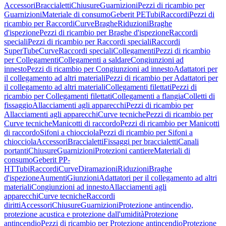
Accessori
Braccialetti
Chiusure
Guarnizioni
Pezzi di ricambio per
Guarnizioni
Materiale di consumo
Geberit PE
Tubi
Raccordi
Pezzi di
ricambio per Raccordi
Curve
Braghe
Riduzioni
Braghe
d'ispezione
Pezzi di ricambio per Braghe d'ispezione
Raccordi
speciali
Pezzi di ricambio per Raccordi speciali
Raccordi
SuperTube
Curve
Raccordi speciali
Collegamenti
Pezzi di ricambio
per Collegamenti
Collegamenti a saldare
Congiunzioni ad
innesto
Pezzi di ricambio per Congiunzioni ad innesto
Adattatori per
il collegamento ad altri materiali
Pezzi di ricambio per Adattatori per
il collegamento ad altri materiali
Collegamenti filettati
Pezzi di
ricambio per Collegamenti filettati
Collegamenti a flangia
Colletti di
fissaggio
Allacciamenti agli apparecchi
Pezzi di ricambio per
Allacciamenti agli apparecchi
Curve tecniche
Pezzi di ricambio per
Curve tecniche
Manicotti di raccordo
Pezzi di ricambio per Manicotti
di raccordo
Sifoni a chiocciola
Pezzi di ricambio per Sifoni a
chiocciola
Accessori
Braccialetti
Fissaggi per braccialetti
Canali
portanti
Chiusure
Guarnizioni
Protezioni cantiere
Materiali di
consumo
Geberit PP-
HT
Tubi
Raccordi
Curve
Diramazioni
Riduzioni
Braghe
d'ispezione
Aumenti
Giunzioni
Adattatori per il collegamento ad altri
materiali
Congiunzioni ad innesto
Allacciamenti agli
apparecchi
Curve tecniche
Raccordi
diritti
Accessori
Chiusure
Guarnizioni
Protezione antincendio,
protezione acustica e protezione dall'umidità
Protezione
antincendio
Pezzi di ricambio per Protezione antincendio
Protezione