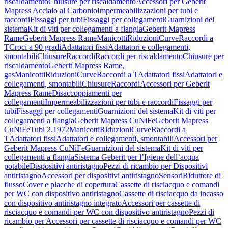
riscaldamento
Chiusure per riscaldamento
Accessori per Geberit
Mapress Acciaio al Carbonio
Impermeabilizzazioni per tubi e
raccordi
Fissaggi per tubi
Fissaggi per collegamenti
Guarnizioni del
sistema
Kit di viti per collegamenti a flangia
Geberit Mapress
Rame
Geberit Mapress Rame
Manicotti
Riduzioni
Curve
Raccordi a
T
Croci a 90 gradi
Adattatori fissi
Adattatori e collegamenti,
smontabili
Chiusure
Raccordi
Raccordi per riscaldamento
Chiusure per
riscaldamento
Geberit Mapress Rame,
gas
Manicotti
Riduzioni
Curve
Raccordi a T
Adattatori fissi
Adattatori e
collegamenti, smontabili
Chiusure
Raccordi
Accessori per Geberit
Mapress Rame
Disaccoppiamenti per
collegamenti
Impermeabilizzazioni per tubi e raccordi
Fissaggi per
tubi
Fissaggi per collegamenti
Guarnizioni del sistema
Kit di viti per
collegamenti a flangia
Geberit Mapress CuNiFe
Geberit Mapress
CuNiFe
Tubi 2.1972
Manicotti
Riduzioni
Curve
Raccordi a
T
Adattatori fissi
Adattatori e collegamenti, smontabili
Accessori per
Geberit Mapress CuNiFe
Guarnizioni del sistema
Kit di viti per
collegamenti a flangia
Sistema Geberit per l’Igiene dell’acqua
potabile
Dispositivi antiristagno
Pezzi di ricambio per Dispositivi
antiristagno
Accessori per dispositivi antiristagno
Sensori
Riduttore di
flusso
Cover e placche di copertura
Cassette di risciacquo e comandi
per WC con dispositivo antiristagno
Cassette di risciacquo da incasso
con dispositivo antiristagno integrato
Accessori per cassette di
risciacquo e comandi per WC con dispositivo antiristagno
Pezzi di
ricambio per Accessori per cassette di risciacquo e comandi per WC