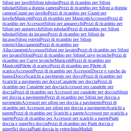
Sifoni per lavelli
Sifoni tubolari
Pezzi di ricambio per Sifoni
tubolari
Sifoni a doppia camera
Pezzi di ricambio per Sifoni a doppia
camera
Giunti per lavello
Pezzi di ricambio per Giunti per
lavello
Manicotti
Pezzi di ricambio per Manicotti
Accessori
Pezzi di
ricambio per Accessori
Sifoni per apparecchi
Pezzi di ricambio per
Sifoni per apparecchi
Sifoni tubolari
Pezzi di ricambio per Sifoni
tubolari
Sifoni da incasso
Pezzi di ricambio per Sifoni da
incasso
Sifoni esterni
Pezzi di ricambio per Sifoni
esterni
Allacciamenti
Pezzi di ricambio per
Allacciamenti
Accessori
Sifoni per lavatoi
Pezzi di ricambio per Sifoni
per lavatoi
Sifoni
Pezzi di ricambio per Sifoni
Curve tecniche
Pezzi di
ricambio per Curve tecniche
Manicotti
Pezzi di ricambio per
Manicotti
Pilette di scarico
Pezzi di ricambio per Pilette di
scarico
Accessori
Pezzi di ricambio per Accessori
Docce e vasche da
bagno
Docce
Scarichi a pavimento per docce
Pezzi di ricambio per
Scarichi a pavimento per docce
Canalette per doccia
Pezzi di
ricambio per Canalette per doccia
Accessori per canalette per
doccia
Pezzi di ricambio per Accessori per canalette per doccia
Sifoni
per doccia a pavimento
Pezzi di ricambio per Sifoni per doccia a
pavimento
Accessori per sifoni per doccia a pavimento
Pezzi di
ricambio per Accessori per sifoni per doccia a pavimento
Scarichi a
parete
Pezzi di ricambio per Scarichi a parete
Accessori per scarichi a
parete
Pezzi di ricambio per Accessori per scarichi a parete
Piatti
doccia e superfici doccia
Pezzi di ricambio per Piatti doccia e
superfici doccia
Piatti doccia in vetrochina
Moduli