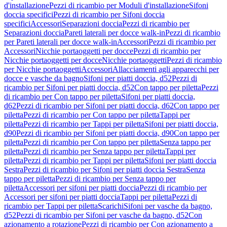
d'installazione
Pezzi di ricambio per Moduli d'installazione
Sifoni
doccia specifici
Pezzi di ricambio per Sifoni doccia
specifici
Accessori
Separazioni doccia
Pezzi di ricambio per
Separazioni doccia
Pareti laterali per docce walk-in
Pezzi di ricambio
per Pareti laterali per docce walk-in
Accessori
Pezzi di ricambio per
Accessori
Nicchie portaoggetti per docce
Pezzi di ricambio per
Nicchie portaoggetti per docce
Nicchie portaoggetti
Pezzi di ricambio
per Nicchie portaoggetti
Accessori
Allacciamenti agli apparecchi per
docce e vasche da bagno
Sifoni per piatti doccia, d52
Pezzi di
ricambio per Sifoni per piatti doccia, d52
Con tappo per piletta
Pezzi
di ricambio per Con tappo per piletta
Sifoni per piatti doccia,
d62
Pezzi di ricambio per Sifoni per piatti doccia, d62
Con tappo per
piletta
Pezzi di ricambio per Con tappo per piletta
Tappi per
piletta
Pezzi di ricambio per Tappi per piletta
Sifoni per piatti doccia,
d90
Pezzi di ricambio per Sifoni per piatti doccia, d90
Con tappo per
piletta
Pezzi di ricambio per Con tappo per piletta
Senza tappo per
piletta
Pezzi di ricambio per Senza tappo per piletta
Tappi per
piletta
Pezzi di ricambio per Tappi per piletta
Sifoni per piatti doccia
Sestra
Pezzi di ricambio per Sifoni per piatti doccia Sestra
Senza
tappo per piletta
Pezzi di ricambio per Senza tappo per
piletta
Accessori per sifoni per piatti doccia
Pezzi di ricambio per
Accessori per sifoni per piatti doccia
Tappi per piletta
Pezzi di
ricambio per Tappi per piletta
Scarichi
Sifoni per vasche da bagno,
d52
Pezzi di ricambio per Sifoni per vasche da bagno, d52
Con
azionamento a rotazione
Pezzi di ricambio per Con azionamento a