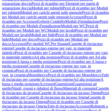
separazione doccia
Pezzi di ricambio per Elementi per pareti di
separazione doccia
Moduli per rubinetti
Pezzi di ricambio per Moduli
per rubinetti
Moduli per carichi agenti sulle mensole
Pezzi di ricambio
per Moduli per carichi agenti sulle mensole
Accessori
Pezzi di
ricambio per Accessori
Geberit Combifix
Moduli d'installazione
Pezzi
di ricambio per Moduli d'installazione
Moduli per WC
Pezzi di
ricambio per Moduli per WC
Moduli per lavabi
Pezzi di ricambio per
Moduli per lavabi
Moduli per bidet
Pezzi di ricambio per Moduli per
bidet
Moduli per docce
Pezzi di ricambio per Moduli per
docce
Accessori
Per moduli WC
Per fissaggi
Cassette di risciacquo
esterne
Cassette di risciacquo esterne per vasi, in materiale
sintetico
Pezzi di ricambio per Cassette di risciacquo esterne per vasi,
in materiale sintetico
Ad alta posizione
Pezzi di ricambio per Ad alta
posizione
A bassa e media posizione
Pezzi di ricambio per A bassa e
media posizione
Cassette di risciacquo esterne per vasi, in
ceramica
Pezzi di ricambio per Cassette di risciacquo esterne per
vasi, in ceramica
Monoblocco
Pezzi di ricambio per Monoblocco
Tubi
di risciacquo per cassette di risciacquo esterne
Ad alta posizione
A
bassa e media posizione
Accessori
Guarnizioni
Guarnizioni ad
anello
Nippli, rosoni e riduttori di flusso
Materiali di consumo
Cassette
di risciacquo da incasso
Cassette di risciacquo da incasso Sigma
Pezzi
di ricambio per Cassette di risciacquo da incasso Sigma
Cassette di
risciacquo da incasso Omega
Pezzi di ricambio per Cassette di
risciacquo da incasso Omega
Tubi di risciacquo
Accessori
Rubinetti a
galleggiante e batterie di scarico
Rubinetti a galleggiante
Pezzi di