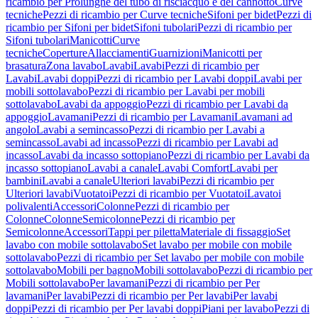
ricambio per Prolunghe del tubo di risciacquo e del cannotto
Curve
tecniche
Pezzi di ricambio per Curve tecniche
Sifoni per bidet
Pezzi di
ricambio per Sifoni per bidet
Sifoni tubolari
Pezzi di ricambio per
Sifoni tubolari
Manicotti
Curve
tecniche
Coperture
Allacciamenti
Guarnizioni
Manicotti per
brasatura
Zona lavabo
Lavabi
Lavabi
Pezzi di ricambio per
Lavabi
Lavabi doppi
Pezzi di ricambio per Lavabi doppi
Lavabi per
mobili sottolavabo
Pezzi di ricambio per Lavabi per mobili
sottolavabo
Lavabi da appoggio
Pezzi di ricambio per Lavabi da
appoggio
Lavamani
Pezzi di ricambio per Lavamani
Lavamani ad
angolo
Lavabi a semincasso
Pezzi di ricambio per Lavabi a
semincasso
Lavabi ad incasso
Pezzi di ricambio per Lavabi ad
incasso
Lavabi da incasso sottopiano
Pezzi di ricambio per Lavabi da
incasso sottopiano
Lavabi a canale
Lavabi Comfort
Lavabi per
bambini
Lavabi a canale
Ulteriori lavabi
Pezzi di ricambio per
Ulteriori lavabi
Vuotatoi
Pezzi di ricambio per Vuotatoi
Lavatoi
polivalenti
Accessori
Colonne
Pezzi di ricambio per
Colonne
Colonne
Semicolonne
Pezzi di ricambio per
Semicolonne
Accessori
Tappi per piletta
Materiale di fissaggio
Set
lavabo con mobile sottolavabo
Set lavabo per mobile con mobile
sottolavabo
Pezzi di ricambio per Set lavabo per mobile con mobile
sottolavabo
Mobili per bagno
Mobili sottolavabo
Pezzi di ricambio per
Mobili sottolavabo
Per lavamani
Pezzi di ricambio per Per
lavamani
Per lavabi
Pezzi di ricambio per Per lavabi
Per lavabi
doppi
Pezzi di ricambio per Per lavabi doppi
Piani per lavabo
Pezzi di