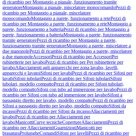
di ricambio per Montaggio a pianale, funzionamento tramite
generatore
Montaggio a pianale, miscelatore monocomando
Pezzi di
ricambio per Montaggio a pianale, miscelatore
monocomando
Montaggio a parete, funzionamento a rete
Pezzi di
ricambio per Montaggio a parete, funzionamento a rete
Montaggio a
parete, funzionamento a batteria
Pezzi di ricambio per Montaggio a
parete, funzionamento a batteria
Montaggio a parete, funzionamento
tramite generatore
Pezzi di ricambio per Montaggio a parete,
funzionamento tramite generatore
Montaggio a parete, miscelatore a
due manopole
Pezzi di ricambio per Montaggio a parete, miscelatore
a due manopole
Accessori
Pezzi di ricambio per Accessori
Per
rubinetterie per lavabo
Pezzi di ricambio per Per rubinetterie per
lavabo
Allacciamenti agli apparecchi per zona lavabo, lavelli,
apparecchi e lavatoi
Sifoni per lavabi
Pezzi di ricambio per Sifoni per
lavabi
Sifoni tubolari
Pezzi di ricambio per Sifoni tubolari
Sifoni
tubolari, modello compatto
Pezzi di ricambio per Sifoni tubolari,
modello compatto
Sifoni con tubo ad immersione per lavabo
Pezzi di
ricambio per Sifoni con tubo ad immersione per lavabo
Sifoni a
passaggio diretto per lavabo, modello compatto
Pezzi di ricambio per
Sifoni a passaggio diretto per lavabo, modello compatto
Sifoni da
incasso
Pezzi di ricambio per Sifoni da incasso
Allacciamenti per
lavabo
Pezzi di ricambio per Allacciamenti per
lavabo
Manicotti
Curve tecniche
Coperture
Allacciamenti
Pezzi di
ricambio per Allacciamenti
Guarnizioni
Manicotti per
brasatura
Prolunghe
Comandi
Sifoni per lavelli
Pezzi di ricambio per