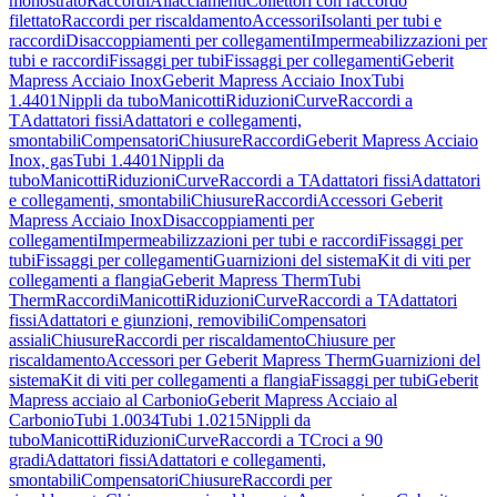
monostrato
Raccordi
Allacciamenti
Collettori con raccordo
filettato
Raccordi per riscaldamento
Accessori
Isolanti per tubi e
raccordi
Disaccoppiamenti per collegamenti
Impermeabilizzazioni per
tubi e raccordi
Fissaggi per tubi
Fissaggi per collegamenti
Geberit
Mapress Acciaio Inox
Geberit Mapress Acciaio Inox
Tubi
1.4401
Nippli da tubo
Manicotti
Riduzioni
Curve
Raccordi a
T
Adattatori fissi
Adattatori e collegamenti,
smontabili
Compensatori
Chiusure
Raccordi
Geberit Mapress Acciaio
Inox, gas
Tubi 1.4401
Nippli da
tubo
Manicotti
Riduzioni
Curve
Raccordi a T
Adattatori fissi
Adattatori
e collegamenti, smontabili
Chiusure
Raccordi
Accessori Geberit
Mapress Acciaio Inox
Disaccoppiamenti per
collegamenti
Impermeabilizzazioni per tubi e raccordi
Fissaggi per
tubi
Fissaggi per collegamenti
Guarnizioni del sistema
Kit di viti per
collegamenti a flangia
Geberit Mapress Therm
Tubi
Therm
Raccordi
Manicotti
Riduzioni
Curve
Raccordi a T
Adattatori
fissi
Adattatori e giunzioni, removibili
Compensatori
assiali
Chiusure
Raccordi per riscaldamento
Chiusure per
riscaldamento
Accessori per Geberit Mapress Therm
Guarnizioni del
sistema
Kit di viti per collegamenti a flangia
Fissaggi per tubi
Geberit
Mapress acciaio al Carbonio
Geberit Mapress Acciaio al
Carbonio
Tubi 1.0034
Tubi 1.0215
Nippli da
tubo
Manicotti
Riduzioni
Curve
Raccordi a T
Croci a 90
gradi
Adattatori fissi
Adattatori e collegamenti,
smontabili
Compensatori
Chiusure
Raccordi per