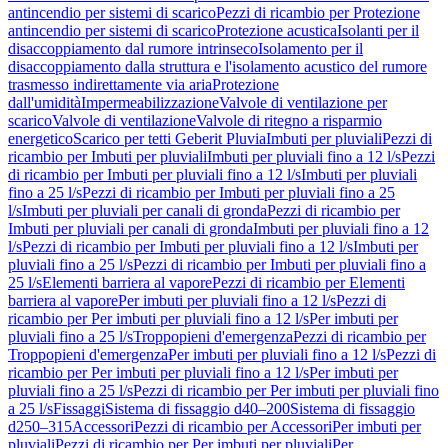
antincendio per sistemi di scarico
Pezzi di ricambio per Protezione
antincendio per sistemi di scarico
Protezione acustica
Isolanti per il
disaccoppiamento dal rumore intrinseco
Isolamento per il
disaccoppiamento dalla struttura e l'isolamento acustico del rumore
trasmesso indirettamente via aria
Protezione
dall'umidità
Impermeabilizzazione
Valvole di ventilazione per
scarico
Valvole di ventilazione
Valvole di ritegno a risparmio
energetico
Scarico per tetti Geberit Pluvia
Imbuti per pluviali
Pezzi di
ricambio per Imbuti per pluviali
Imbuti per pluviali fino a 12 l/s
Pezzi
di ricambio per Imbuti per pluviali fino a 12 l/s
Imbuti per pluviali
fino a 25 l/s
Pezzi di ricambio per Imbuti per pluviali fino a 25
l/s
Imbuti per pluviali per canali di gronda
Pezzi di ricambio per
Imbuti per pluviali per canali di gronda
Imbuti per pluviali fino a 12
l/s
Pezzi di ricambio per Imbuti per pluviali fino a 12 l/s
Imbuti per
pluviali fino a 25 l/s
Pezzi di ricambio per Imbuti per pluviali fino a
25 l/s
Elementi barriera al vapore
Pezzi di ricambio per Elementi
barriera al vapore
Per imbuti per pluviali fino a 12 l/s
Pezzi di
ricambio per Per imbuti per pluviali fino a 12 l/s
Per imbuti per
pluviali fino a 25 l/s
Troppopieni d'emergenza
Pezzi di ricambio per
Troppopieni d'emergenza
Per imbuti per pluviali fino a 12 l/s
Pezzi di
ricambio per Per imbuti per pluviali fino a 12 l/s
Per imbuti per
pluviali fino a 25 l/s
Pezzi di ricambio per Per imbuti per pluviali fino
a 25 l/s
Fissaggi
Sistema di fissaggio d40–200
Sistema di fissaggio
d250–315
Accessori
Pezzi di ricambio per Accessori
Per imbuti per
pluviali
Pezzi di ricambio per Per imbuti per pluviali
Per