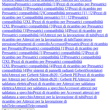
Mapress
Pressatrici compatibilità [1]
Pezzi di ricambio per Pressatrici
compatibilità [1]
Pressatrici compatibilità [2]
Pezzi di ricambio per
Pressatrici compatibilità [2]
Compatibilità pressatrici [1] / [2]
Pezzi di
ricambio per Compatibilità pressatrici [1] / [2]
Pressatrici
compatibilità [2XL]
Pezzi di ricambio per Pressatrici compatibilità
[2XL]
Pressatrici compatibilità [3]
Pezzi di ricambio per Pressatrici
compatibilità [3]
Pressatrici compatibilità [4]
Pezzi di ricambio per
Pressatrici compatibilità [4]
Attrezzi per la lavorazione di tubi
Pezzi di
ricambio per Attrezzi per la lavorazione di tubi
Tappi prova
pressione
Strumenti di controllo
Accessori
Pressatrici
Pezzi di ricambio
per Pressatrici
Pressatrici compatibilità [1]
Pezzi di ricambio per
Pressatrici compatibilità [1]
Pressatrici compatibilità [2]
Pezzi di
ricambio per Pressatrici compatibilità [2]
Pressatrici compatibilità
[2XL]
Pezzi di ricambio per Pressatrici compatibilità
[2XL]
Pressatrici compatibilità [4]
Pezzi di ricambio per Pressatrici
compatibilità [4]
Per sistemi di pannelli radianti Geberit
Srotolatori
tubi
Attrezzi per Geberit Silent-db20 / Geberit PE
Pezzi di ricambio
per Attrezzi per Geberit Silent-db20 / Geberit PE
Attrezzi per
saldatura elettrica
Pezzi di ricambio per Attrezzi per saldatura
elettrica
Attrezzi per saldatura a specchio
Accessori attrezzi per
saldatura a specchio
Pezzi di ricambio per Accessori attrezzi per
saldatura a specchio
Attrezzi per la lavorazione di tubi
Pezzi di
ricambio per Attrezzi per la lavorazione di
tubi
Telecomandi
Telecomandi