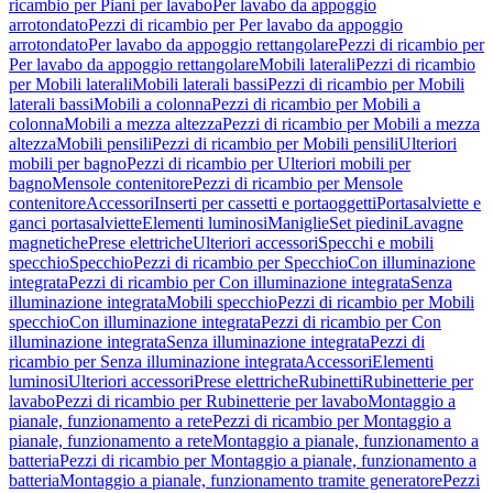
ricambio per Piani per lavabo
Per lavabo da appoggio
arrotondato
Pezzi di ricambio per Per lavabo da appoggio
arrotondato
Per lavabo da appoggio rettangolare
Pezzi di ricambio per
Per lavabo da appoggio rettangolare
Mobili laterali
Pezzi di ricambio
per Mobili laterali
Mobili laterali bassi
Pezzi di ricambio per Mobili
laterali bassi
Mobili a colonna
Pezzi di ricambio per Mobili a
colonna
Mobili a mezza altezza
Pezzi di ricambio per Mobili a mezza
altezza
Mobili pensili
Pezzi di ricambio per Mobili pensili
Ulteriori
mobili per bagno
Pezzi di ricambio per Ulteriori mobili per
bagno
Mensole contenitore
Pezzi di ricambio per Mensole
contenitore
Accessori
Inserti per cassetti e portaoggetti
Portasalviette e
ganci portasalviette
Elementi luminosi
Maniglie
Set piedini
Lavagne
magnetiche
Prese elettriche
Ulteriori accessori
Specchi e mobili
specchio
Specchio
Pezzi di ricambio per Specchio
Con illuminazione
integrata
Pezzi di ricambio per Con illuminazione integrata
Senza
illuminazione integrata
Mobili specchio
Pezzi di ricambio per Mobili
specchio
Con illuminazione integrata
Pezzi di ricambio per Con
illuminazione integrata
Senza illuminazione integrata
Pezzi di
ricambio per Senza illuminazione integrata
Accessori
Elementi
luminosi
Ulteriori accessori
Prese elettriche
Rubinetti
Rubinetterie per
lavabo
Pezzi di ricambio per Rubinetterie per lavabo
Montaggio a
pianale, funzionamento a rete
Pezzi di ricambio per Montaggio a
pianale, funzionamento a rete
Montaggio a pianale, funzionamento a
batteria
Pezzi di ricambio per Montaggio a pianale, funzionamento a
batteria
Montaggio a pianale, funzionamento tramite generatore
Pezzi