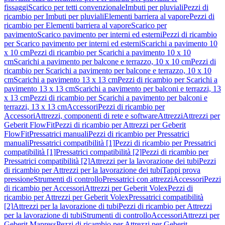
fissaggi
Scarico per tetti convenzionale
Imbuti per pluviali
Pezzi di
ricambio per Imbuti per pluviali
Elementi barriera al vapore
Pezzi di
ricambio per Elementi barriera al vapore
Scarico per
pavimento
Scarico pavimento per interni ed esterni
Pezzi di ricambio
per Scarico pavimento per interni ed esterni
Scarichi a pavimento 10
x 10 cm
Pezzi di ricambio per Scarichi a pavimento 10 x 10
cm
Scarichi a pavimento per balcone e terrazzo, 10 x 10 cm
Pezzi di
ricambio per Scarichi a pavimento per balcone e terrazzo, 10 x 10
cm
Scarichi a pavimento 13 x 13 cm
Pezzi di ricambio per Scarichi a
pavimento 13 x 13 cm
Scarichi a pavimento per balconi e terrazzi, 13
x 13 cm
Pezzi di ricambio per Scarichi a pavimento per balconi e
terrazzi, 13 x 13 cm
Accessori
Pezzi di ricambio per
Accessori
Attrezzi, componenti di rete e software
Attrezzi
Attrezzi per
Geberit FlowFit
Pezzi di ricambio per Attrezzi per Geberit
FlowFit
Pressatrici manuali
Pezzi di ricambio per Pressatrici
manuali
Pressatrici compatibilità [1]
Pezzi di ricambio per Pressatrici
compatibilità [1]
Pressatrici compatibilità [2]
Pezzi di ricambio per
Pressatrici compatibilità [2]
Attrezzi per la lavorazione dei tubi
Pezzi
di ricambio per Attrezzi per la lavorazione dei tubi
Tappi prova
pressione
Strumenti di controllo
Pressatrici con attrezzi
Accessori
Pezzi
di ricambio per Accessori
Attrezzi per Geberit Volex
Pezzi di
ricambio per Attrezzi per Geberit Volex
Pressatrici compatibilità
[2]
Attrezzi per la lavorazione di tubi
Pezzi di ricambio per Attrezzi
per la lavorazione di tubi
Strumenti di controllo
Accessori
Attrezzi per
Geberit Mapress
Pezzi di ricambio per Attrezzi per Geberit