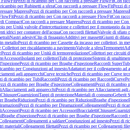
e FlowFit
Pezzi di ricambio per Con raccordi a pressare FlowFit
Con racc
 ricambio per Rubinetti a sfera
Con raccordi a pressare FlowFit
Pezzi di 
pressare Mapress
Pezzi di ricambio per Con raccordi a pressare Mapress
 FlowFit
Pezzi di ricambio per Con raccordi a pressare FlowFit
Con racco
ordi Compact
Con raccordi a pressare Mapress
Pezzi di ricambio per Con 
io per Unità valvole d'intercettazione e collettori per il montaggio da i
ti idrici per contatore dell'acqua
Con raccordi filettati
Valvole di sfiato 
etrali
Nastri adesivi
Clip di fissaggio
Additivi per massetti
Giunti di dilat
 in metallo
Pezzi di ricambio per Cassette da incasso per collettori, in me
r Collettori per riscaldamento a pavimento
Valvole a sfera
Termometri
Ada
e
Pezzi di ricambio per Unità di termoregolazione
Collettori per circuiti d
te
Accessori
Isolanti per collettori
Tubi di protezione
Sistemi di smaltiment
d'ispezione
Pezzi di ricambio per Braghe d'ispezione
Raccordi SuperTub
ricambio per Congiunzioni ad innesto
Adattatori per il collegamento ad al
ciamenti agli apparecchi
Curve tecniche
Pezzi di ricambio per Curve tec
zi di ricambio per Tubi
Raccordi
Pezzi di ricambio per Raccordi
Curve
Pe
zzi di ricambio per Braghe d'ispezione
Collegamenti
Pezzi di ricambio 
li
Allacciamenti agli apparecchi
Pezzi di ricambio per Allacciamenti agli
i
Chiusure
Guarnizioni
Tappi di protezione
Materiali di consumo
Geberit S
per Braghe
Riduzioni
Pezzi di ricambio per Riduzioni
Braghe d'ispezione
iramazioni
Pezzi di ricambio per Diramazioni
Collegamenti
Pezzi di ric
li
Accessori
Pezzi di ricambio per Accessori
Braccialetti
Chiusure
Guarniz
i
Braghe d'ispezione
Pezzi di ricambio per Braghe d'ispezione
Raccordi s
 Collegamenti
Collegamenti a saldare
Congiunzioni ad innesto
Pezzi di r
ri materiali
Collegamenti filettati
Pezzi di ricambio per Collegamenti filet