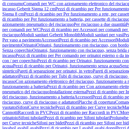
di consumo
Comandi per WC con azionamento elettronico del risciac
incasso Geberit Sigma 12 cm
Pezzi di ricambio per Per funzionamento 
Sigma 8 cm
Pezzi di ricambio per Per funzionamento a rete, per casse
di ricambio per Per funzionamento a batteria, per cassette di risciac
azionamento pneumatico del risciacquo
Per risciacquo a due quantità
P
per comandi per WC
Pezzi di ricambio per Accessori per comandi pe
risciacquo
Moduli sanitari Geberit Monolith
Moduli sanitari per vasi
Pez
Per vaso a pavimento
Accessori
Pezzi di ricambio per Accessori
Moduli 
pavimento
Orinatoi
Orinatoi, funzionamento con risciacquo, con bordo 
Senza coperchio
Orinatoi, funzionamento con risciacquo, senza brida d
incasso
Pezzi di ricambio per Per comando per orinatoi esterno o da i
con / per coperchio
Pezzi di ricambio per Orinatoi, funzionamento con 
acqua
Pezzi di ricambio per Orinatoi, funzionamento senza acqua
Senz
sintetico
Pareti di separazione per orinatoi, in vetro
Pareti di separazion
adattatori
Pezzi di ricambio per Tubi di risciacquo, curve di risciacquo 
incasso
Con azionamento elettronico del risciacquo, funzionamento a r
funzionamento a batteria
Pezzi di ricambio per Con azionamento elettr
pneumatico del risciacquo
Installazione esterna
Pezzi di ricambio per In
del risciacquo, funzionamento a batteria
Accessori
Pezzi di ricambio pe
risciacquo, curve di risciacquo e adattatori
Placche di copertura
Comand
vuotatoi
Sifoni
Curve tecniche
Pezzi di ricambio per Curve tecniche
Man
Cannotti
Raccordi in PVC
Pezzi di ricambio per Raccordi in PVC
Mors
orinatoio
Sifoni tubolari
Pezzi di ricambio per Sifoni tubolari
Prolunghe 
per Curve tecniche
Sifoni per bidet
Pezzi di ricambio per Sifoni per bid
lavabo
Lavabi
Lavabi
Pezzi di ricambio per Lavabi
Lavabi doppi
Pezzi 