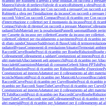
ricambio per Rubinetti d'arresto a sede obliqua
Con raccordi a pressar
Mapress
Valvole di prelievo
Valvole di scarico
Rubinetti a sfera
Pezzi di
pressare
Pezzi di ricambio per Con raccordi a pressare
Con raccordi a 
Rubinetti a sfera per l'installazione da incasso
Con raccordi a pressare
raccordi Volex
Con raccordi Compact
Pezzi di ricambio per Con racc
d'intercettazione e collettori per il montaggio da incasso
Pezzi di ricamb
Compact
Valvole di ritegno
Con raccordi a pressare Mapress
Collegamen
radianti
Tubi
Materiali per la posa
Isolanti
Pannelli sagomati
Bande perim
per Cassette da incasso per collettori
Cassette da incasso per collettori,
collettori
Collettori per riscaldamento a pavimento
Pezzi di ricambio pe
di sfiato rapido
Chiusure
Suddivisori di flusso
Unità di termoregolazion
radiatori
Bypass
Componenti di regolazione
Attuatori
Termostati ambien
Raccordi
Curve
Braghe
Pezzi di ricambio per Braghe
Riduzioni
Braghe 
Collegamenti
Collegamenti a saldare
Congiunzioni ad innesto
Pezzi di 
altri materiali
Allacciamenti agli apparecchi
Pezzi di ricambio per Allac
braccialetti
Guarnizioni
Materiali di consumo
Geberit Silent-PP
Tubi
Pez
Braghe
Riduzioni
Pezzi di ricambio per Riduzioni
Braghe d'ispezione
Pe
Congiunzioni ad innesto
Adattatori per il collegamento ad altri materia
tecniche
Manicotti
Pezzi di ricambio per Manicotti
Accessori
Braccialett
Raccordi
Curve
Pezzi di ricambio per Curve
Braghe
Pezzi di ricambio 
ricambio per Raccordi SuperTube
Curve
Pezzi di ricambio per Curve
D
Congiunzioni ad innesto
Adattatori per il collegamento ad altri materia
PE
Tubi
Raccordi
Pezzi di ricambio per Raccordi
Curve
Braghe
Riduzion
SuperTube
Curve
Raccordi speciali
Collegamenti
Pezzi di ricambio per
altri materiali
Pezzi di ricambio per Adattatori per il collegamento ad alt