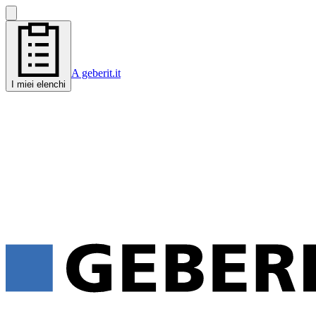
A geberit.it
I miei elenchi