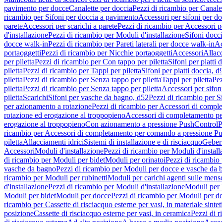
pavimento per docce
Canalette per doccia
Pezzi di ricambio per Canale
ricambio per Sifoni per doccia a pavimento
Accessori per sifoni per d
parete
Accessori per scarichi a parete
Pezzi di ricambio per Accessori pe
d'installazione
Pezzi di ricambio per Moduli d'installazione
Sifoni docci
docce walk-in
Pezzi di ricambio per Pareti laterali per docce walk-in
Ac
portaoggetti
Pezzi di ricambio per Nicchie portaoggetti
Accessori
Allac
per piletta
Pezzi di ricambio per Con tappo per piletta
Sifoni per piatti 
piletta
Pezzi di ricambio per Tappi per piletta
Sifoni per piatti doccia, d
piletta
Pezzi di ricambio per Senza tappo per piletta
Tappi per piletta
Pez
piletta
Pezzi di ricambio per Senza tappo per piletta
Accessori per sifoni
piletta
Scarichi
Sifoni per vasche da bagno, d52
Pezzi di ricambio per S
per azionamento a rotazione
Pezzi di ricambio per Accessori di compl
rotazione ed erogazione al troppopieno
Accessori di completamento pe
erogazione al troppopieno
Con azionamento a pressione PushControl
P
ricambio per Accessori di completamento per comando a pressione P
piletta
Allacciamenti idrici
Sistemi di installazione e di risciacquo
Geber
Accessori
Moduli d'installazione
Pezzi di ricambio per Moduli d'install
di ricambio per Moduli per bidet
Moduli per orinatoi
Pezzi di ricambio 
vasche da bagno
Pezzi di ricambio per Moduli per docce e vasche da
ricambio per Moduli per rubinetti
Moduli per carichi agenti sulle mens
d'installazione
Pezzi di ricambio per Moduli d'installazione
Moduli pe
Moduli per bidet
Moduli per docce
Pezzi di ricambio per Moduli per d
ricambio per Cassette di risciacquo esterne per vasi, in materiale sintet
posizione
Cassette di risciacquo esterne per vasi, in ceramica
Pezzi di r