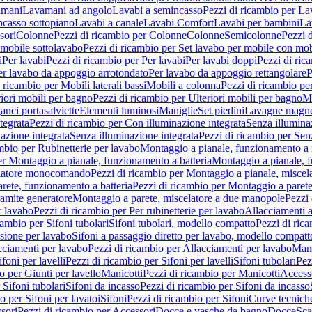
amani
Lavamani ad angolo
Lavabi a semincasso
Pezzi di ricambio per La
ncasso sottopiano
Lavabi a canale
Lavabi Comfort
Lavabi per bambini
La
sori
Colonne
Pezzi di ricambio per Colonne
Colonne
Semicolonne
Pezzi 
 mobile sottolavabo
Pezzi di ricambio per Set lavabo per mobile con mob
i
Per lavabi
Pezzi di ricambio per Per lavabi
Per lavabi doppi
Pezzi di ric
er lavabo da appoggio arrotondato
Per lavabo da appoggio rettangolare
P
 ricambio per Mobili laterali bassi
Mobili a colonna
Pezzi di ricambio pe
riori mobili per bagno
Pezzi di ricambio per Ulteriori mobili per bagno
Me
ganci portasalviette
Elementi luminosi
Maniglie
Set piedini
Lavagne magne
tegrata
Pezzi di ricambio per Con illuminazione integrata
Senza illumina
azione integrata
Senza illuminazione integrata
Pezzi di ricambio per Sen
mbio per Rubinetterie per lavabo
Montaggio a pianale, funzionamento a 
er Montaggio a pianale, funzionamento a batteria
Montaggio a pianale, 
elatore monocomando
Pezzi di ricambio per Montaggio a pianale, misc
rete, funzionamento a batteria
Pezzi di ricambio per Montaggio a parete
ramite generatore
Montaggio a parete, miscelatore a due manopole
Pezzi 
r lavabo
Pezzi di ricambio per Per rubinetterie per lavabo
Allacciamenti a
cambio per Sifoni tubolari
Sifoni tubolari, modello compatto
Pezzi di ric
sione per lavabo
Sifoni a passaggio diretto per lavabo, modello compatt
cciamenti per lavabo
Pezzi di ricambio per Allacciamenti per lavabo
Mani
ifoni per lavelli
Pezzi di ricambio per Sifoni per lavelli
Sifoni tubolari
Pez
o per Giunti per lavello
Manicotti
Pezzi di ricambio per Manicotti
Access
 Sifoni tubolari
Sifoni da incasso
Pezzi di ricambio per Sifoni da incasso
o per Sifoni per lavatoi
Sifoni
Pezzi di ricambio per Sifoni
Curve tecnich
sori
Pezzi di ricambio per Accessori
Docce e vasche da bagno
Docce
Sca