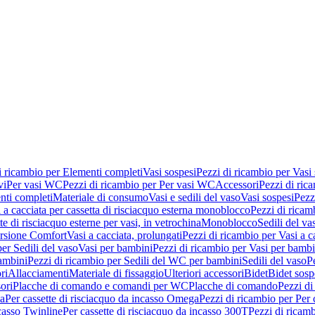
i ricambio per Elementi completi
Vasi sospesi
Pezzi di ricambio per Vasi
vi
Per vasi WC
Pezzi di ricambio per Per vasi WC
Accessori
Pezzi di ric
nti completi
Materiale di consumo
Vasi e sedili del vaso
Vasi sospesi
Pezz
 a cacciata per cassetta di risciacquo esterna monoblocco
Pezzi di ricamb
te di risciacquo esterne per vasi, in vetrochina
Monoblocco
Sedili del va
ersione Comfort
Vasi a cacciata, prolungati
Pezzi di ricambio per Vasi a c
er Sedili del vaso
Vasi per bambini
Pezzi di ricambio per Vasi per bambi
ambini
Pezzi di ricambio per Sedili del WC per bambini
Sedili del vaso
P
ri
Allacciamenti
Materiale di fissaggio
Ulteriori accessori
Bidet
Bidet sosp
ori
Placche di comando e comandi per WC
Placche di comando
Pezzi di
ma
Per cassette di risciacquo da incasso Omega
Pezzi di ricambio per Per
ncasso Twinline
Per cassette di risciacquo da incasso 300T
Pezzi di ricamb