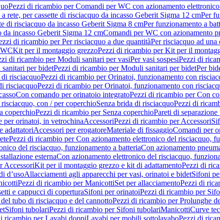
quo
Pezzi di ricambio per Comandi per WC con azionamento elettronico 
a rete, per cassette di risciacquo da incasso Geberit Sigma 12 cm
Per fu
tte di risciacquo da incasso Geberit Sigma 8 cm
Per funzionamento a batt
quo da incasso Geberit Sigma 12 cm
Comandi per WC con azionamento pne
ezzi di ricambio per Per risciacquo a due quantità
Per risciacquo ad una 
r WC
Kit per il montaggio grezzo
Pezzi di ricambio per Kit per il montag
zi di ricambio per Moduli sanitari per vasi
Per vasi sospesi
Pezzi di rica
sanitari per bidet
Pezzi di ricambio per Moduli sanitari per bidet
Per bid
di risciacquo
Pezzi di ricambio per Orinatoi, funzionamento con risciac
i risciacquo
Pezzi di ricambio per Orinatoi, funzionamento con risciacq
ncasso
Con comando per orinatoio integrato
Pezzi di ricambio per Con co
risciacquo, con / per coperchio
Senza brida di risciacquo
Pezzi di ricam
a coperchio
Pezzi di ricambio per Senza coperchio
Pareti di separazione 
e per orinatoi, in vetrochina
Accessori
Pezzi di ricambio per Accessori
Si
e adattatori
Accessori per erogatore
Materiale di fissaggio
Comandi per or
ete
Pezzi di ricambio per Con azionamento elettronico del risciacquo, f
onico del risciacquo, funzionamento a batteria
Con azionamento pneumat
stallazione esterna
Con azionamento elettronico del risciacquo, funziona
r Accessori
Kit per il montaggio grezzo e kit di adattamento
Pezzi di ric
i d’uso
Allacciamenti agli apparecchi per vasi, orinatoi e bidet
Sifoni pe
icotti
Pezzi di ricambio per Manicotti
Set per allacciamento
Pezzi di ric
etti e cappucci di copertura
Sifoni per orinatoi
Pezzi di ricambio per Sifo
del tubo di risciacquo e del cannotto
Pezzi di ricambio per Prolunghe de
et
Sifoni tubolari
Pezzi di ricambio per Sifoni tubolari
Manicotti
Curve te
di ricambio per Lavabi doppi
Lavabi per mobili sottolavabo
Pezzi di rica