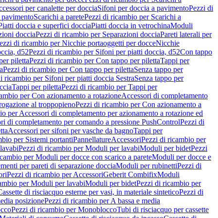
cessori per canalette per doccia
Sifoni per doccia a pavimento
Pezzi di
a pavimento
Scarichi a parete
Pezzi di ricambio per Scarichi a
iatti doccia e superfici doccia
Piatti doccia in vetrochina
Moduli
zioni doccia
Pezzi di ricambio per Separazioni doccia
Pareti laterali per
ezzi di ricambio per Nicchie portaoggetti per docce
Nicchie
occia, d52
Pezzi di ricambio per Sifoni per piatti doccia, d52
Con tappo
er piletta
Pezzi di ricambio per Con tappo per piletta
Tappi per
a
Pezzi di ricambio per Con tappo per piletta
Senza tappo per
i ricambio per Sifoni per piatti doccia Sestra
Senza tappo per
ccia
Tappi per piletta
Pezzi di ricambio per Tappi per
icambio per Con azionamento a rotazione
Accessori di completamento
rogazione al troppopieno
Pezzi di ricambio per Con azionamento a
bio per Accessori di completamento per azionamento a rotazione ed
ri di completamento per comando a pressione PushControl
Pezzi di
tta
Accessori per sifoni per vasche da bagno
Tappi per
mbio per Sistemi portanti
Pannellature
Accessori
Pezzi di ricambio per
lavabi
Pezzi di ricambio per Moduli per lavabi
Moduli per bidet
Pezzi
icambio per Moduli per docce con scarico a parete
Moduli per docce e
menti per pareti di separazione doccia
Moduli per rubinetti
Pezzi di
ori
Pezzi di ricambio per Accessori
Geberit Combifix
Moduli
cambio per Moduli per lavabi
Moduli per bidet
Pezzi di ricambio per
assette di risciacquo esterne per vasi, in materiale sintetico
Pezzi di
edia posizione
Pezzi di ricambio per A bassa e media
cco
Pezzi di ricambio per Monoblocco
Tubi di risciacquo per cassette