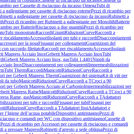
Materiali di consumo
Cassette di risciacquo da incasso
Cassette di
icambio per Cassette di risciacquo da incasso Omega
Tubi di
i a galleggiante per cassette di risciacquo esterne
Pezzi di ricambio per
binetti a galleggiante per cassette di risciacquo da incasso
Rubinetti a
ith
Pezzi di ricambio per Rubinetti a galleggiante per Monolith
Batterie
icambio per Batterie
Risciacquo a due quantità
Pezzi di ricambio per
ato
Tubi monostrato
Raccordi
Giunti
Riduzioni
Curve
Raccordi a
r riscaldamento
Accessori
Isolanti per tubi e raccordi
Disaccoppiamenti
accessori per la posa
Fissaggi per collegamenti
Guarnizioni del
i con raccordo filettato
Raccordi per riscaldamento
Accessori
Isolanti
it Mapress Acciaio Inox
Geberit Mapress Acciaio Inox
Tubi
di
Geberit Mapress Acciaio Inox, gas
Tubi 1.4401
Nippli da
Acciaio Inox
Disaccoppiamenti per collegamenti
Impermeabilizzazioni
rm
Tubi Therm
Raccordi
Manicotti
Riduzioni
Curve
Raccordi a
ori per Geberit Mapress Therm
Guarnizioni del sistema
Kit di viti per
li da tubo
Manicotti
Riduzioni
Curve
Raccordi a T
Croci a 90
ori per Geberit Mapress Acciaio al Carbonio
Impermeabilizzazioni per
berit Mapress Rame
Manicotti
Riduzioni
Curve
Raccordi a T
Croci a 90
press Rame, gas
Manicotti
Riduzioni
Curve
Raccordi a T
Adattatori
ilizzazioni per tubi e raccordi
Fissaggi per tubi
Fissaggi per
otti
Riduzioni
Curve
Raccordi a T
Adattatori fissi
Adattatori e
er l’Igiene dell’acqua potabile
Dispositivi antiristagno
Pezzi di
isciacquo e comandi per WC con dispositivo antiristagno
Cassette di
o
Pezzi di ricambio per Accessori per cassette di risciacquo e comandi
di a pressare Mapress
Rubinetti d'arresto a sede obliqua
Pezzi di