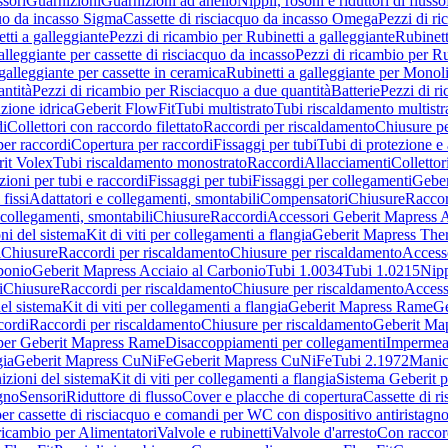
sori
Guarnizioni
Guarnizioni ad anello
Nippli, rosoni e riduttori di flusso
quo da incasso Sigma
Cassette di risciacquo da incasso Omega
Pezzi di r
tti a galleggiante
Pezzi di ricambio per Rubinetti a galleggiante
Rubinett
alleggiante per cassette di risciacquo da incasso
Pezzi di ricambio per Ru
galleggiante per cassette in ceramica
Rubinetti a galleggiante per Monol
ntità
Pezzi di ricambio per Risciacquo a due quantità
Batterie
Pezzi di r
ione idrica
Geberit FlowFit
Tubi multistrato
Tubi riscaldamento multistr
i
Collettori con raccordo filettato
Raccordi per riscaldamento
Chiusure pe
per raccordi
Copertura per raccordi
Fissaggi per tubi
Tubi di protezione e 
it Volex
Tubi riscaldamento monostrato
Raccordi
Allacciamenti
Collettor
ioni per tubi e raccordi
Fissaggi per tubi
Fissaggi per collegamenti
Geber
 fissi
Adattatori e collegamenti, smontabili
Compensatori
Chiusure
Raccor
 collegamenti, smontabili
Chiusure
Raccordi
Accessori Geberit Mapress 
ni del sistema
Kit di viti per collegamenti a flangia
Geberit Mapress The
i
Chiusure
Raccordi per riscaldamento
Chiusure per riscaldamento
Access
bonio
Geberit Mapress Acciaio al Carbonio
Tubi 1.0034
Tubi 1.0215
Nipp
i
Chiusure
Raccordi per riscaldamento
Chiusure per riscaldamento
Access
el sistema
Kit di viti per collegamenti a flangia
Geberit Mapress Rame
Ge
cordi
Raccordi per riscaldamento
Chiusure per riscaldamento
Geberit Ma
per Geberit Mapress Rame
Disaccoppiamenti per collegamenti
Impermeab
gia
Geberit Mapress CuNiFe
Geberit Mapress CuNiFe
Tubi 2.1972
Manic
izioni del sistema
Kit di viti per collegamenti a flangia
Sistema Geberit p
agno
Sensori
Riduttore di flusso
Cover e placche di copertura
Cassette di r
er cassette di risciacquo e comandi per WC con dispositivo antiristagn
ricambio per Alimentatori
Valvole e rubinetti
Valvole d'arresto
Con raccor