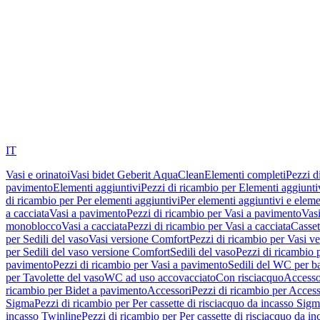
IT
Vasi e orinatoi
Vasi bidet Geberit AquaClean
Elementi completi
Pezzi d
pavimento
Elementi aggiuntivi
Pezzi di ricambio per Elementi aggiunti
di ricambio per Per elementi aggiuntivi
Per elementi aggiuntivi e eleme
a cacciata
Vasi a pavimento
Pezzi di ricambio per Vasi a pavimento
Vasi
monoblocco
Vasi a cacciata
Pezzi di ricambio per Vasi a cacciata
Casset
per Sedili del vaso
Vasi versione Comfort
Pezzi di ricambio per Vasi v
per Sedili del vaso versione Comfort
Sedili del vaso
Pezzi di ricambio p
pavimento
Pezzi di ricambio per Vasi a pavimento
Sedili del WC per b
per Tavolette del vaso
WC ad uso accovacciato
Con risciacquo
Accesso
ricambio per Bidet a pavimento
Accessori
Pezzi di ricambio per Access
Sigma
Pezzi di ricambio per Per cassette di risciacquo da incasso Sig
incasso Twinline
Pezzi di ricambio per Per cassette di risciacquo da i