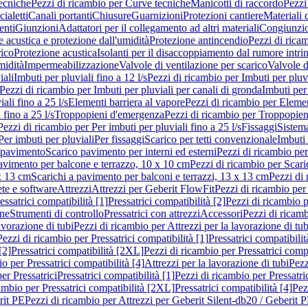
ecniche
Pezzi di ricambio per Curve tecniche
Manicotti di raccordo
Pezzi
ialetti
Canali portanti
Chiusure
Guarnizioni
Protezioni cantiere
Materiali
nti
Giunzioni
Adattatori per il collegamento ad altri materiali
Congiunzio
 acustica e protezione dall'umidità
Protezione antincendio
Pezzi di rica
rico
Protezione acustica
Isolanti per il disaccoppiamento dal rumore intri
midità
Impermeabilizzazione
Valvole di ventilazione per scarico
Valvole d
iali
Imbuti per pluviali fino a 12 l/s
Pezzi di ricambio per Imbuti per pluvi
Pezzi di ricambio per Imbuti per pluviali per canali di gronda
Imbuti per 
ali fino a 25 l/s
Elementi barriera al vapore
Pezzi di ricambio per Elemen
 fino a 25 l/s
Troppopieni d'emergenza
Pezzi di ricambio per Troppopie
Pezzi di ricambio per Per imbuti per pluviali fino a 25 l/s
Fissaggi
Sistem
Per imbuti per pluviali
Per fissaggi
Scarico per tetti convenzionale
Imbuti 
 pavimento
Scarico pavimento per interni ed esterni
Pezzi di ricambio per
pavimento per balcone e terrazzo, 10 x 10 cm
Pezzi di ricambio per Scari
x 13 cm
Scarichi a pavimento per balconi e terrazzi, 13 x 13 cm
Pezzi di 
ete e software
Attrezzi
Attrezzi per Geberit FlowFit
Pezzi di ricambio per
ssatrici compatibilità [1]
Pressatrici compatibilità [2]
Pezzi di ricambio p
one
Strumenti di controllo
Pressatrici con attrezzi
Accessori
Pezzi di ricam
avorazione di tubi
Pezzi di ricambio per Attrezzi per la lavorazione di tub
Pezzi di ricambio per Pressatrici compatibilità [1]
Pressatrici compatibilit
[2]
Pressatrici compatibilità [2XL]
Pezzi di ricambio per Pressatrici comp
o per Pressatrici compatibilità [4]
Attrezzi per la lavorazione di tubi
Pezz
er Pressatrici
Pressatrici compatibilità [1]
Pezzi di ricambio per Pressatric
ambio per Pressatrici compatibilità [2XL]
Pressatrici compatibilità [4]
Pez
rit PE
Pezzi di ricambio per Attrezzi per Geberit Silent-db20 / Geberit 