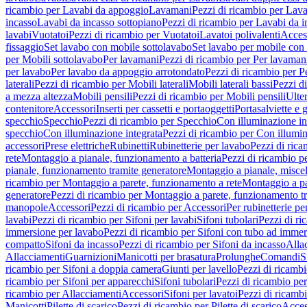
ricambio per Lavabi da appoggio
Lavamani
Pezzi di ricambio per Lav
incasso
Lavabi da incasso sottopiano
Pezzi di ricambio per Lavabi da i
lavabi
Vuotatoi
Pezzi di ricambio per Vuotatoi
Lavatoi polivalenti
Acces
fissaggio
Set lavabo con mobile sottolavabo
Set lavabo per mobile con
per Mobili sottolavabo
Per lavamani
Pezzi di ricambio per Per lavaman
per lavabo
Per lavabo da appoggio arrotondato
Pezzi di ricambio per P
laterali
Pezzi di ricambio per Mobili laterali
Mobili laterali bassi
Pezzi di
a mezza altezza
Mobili pensili
Pezzi di ricambio per Mobili pensili
Ulte
contenitore
Accessori
Inserti per cassetti e portaoggetti
Portasalviette e 
specchio
Specchio
Pezzi di ricambio per Specchio
Con illuminazione in
specchio
Con illuminazione integrata
Pezzi di ricambio per Con illumin
accessori
Prese elettriche
Rubinetti
Rubinetterie per lavabo
Pezzi di rica
rete
Montaggio a pianale, funzionamento a batteria
Pezzi di ricambio p
pianale, funzionamento tramite generatore
Montaggio a pianale, misc
ricambio per Montaggio a parete, funzionamento a rete
Montaggio a pa
generatore
Pezzi di ricambio per Montaggio a parete, funzionamento t
manopole
Accessori
Pezzi di ricambio per Accessori
Per rubinetterie pe
lavabi
Pezzi di ricambio per Sifoni per lavabi
Sifoni tubolari
Pezzi di ri
immersione per lavabo
Pezzi di ricambio per Sifoni con tubo ad immer
compatto
Sifoni da incasso
Pezzi di ricambio per Sifoni da incasso
Alla
Allacciamenti
Guarnizioni
Manicotti per brasatura
Prolunghe
Comandi
S
ricambio per Sifoni a doppia camera
Giunti per lavello
Pezzi di ricambi
ricambio per Sifoni per apparecchi
Sifoni tubolari
Pezzi di ricambio per
ricambio per Allacciamenti
Accessori
Sifoni per lavatoi
Pezzi di ricambi
Manicotti
Pilette di scarico
Pezzi di ricambio per Pilette di scarico
Acces