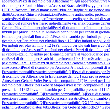
apparecchi
Pezzi di ricambio per Allacciamenti agli apparecchi
Curve t
ricambio per Sifoni a chiocciola
Accessori
Braccialetti
Fissaggi per bracc
HT
Tubi
Raccordi
Curve
Diramazioni
Riduzioni
Braghe d'ispezione
Aume
diritti
Accessori
Chiusure
Guarnizioni
Protezione antincendio, protezione
scarico
Pezzi di ricambio per Protezione antincendio per sistemi di sca
acustico del rumore trasmesso indirettamente via aria
Protezione dall'u
Geberit Pluvia
Imbuti per pluviali
Pezzi di ricambio per Imbuti per pluv
Imbuti per pluviali fino a 25 l/s
Imbuti per pluviali per canali di gronda
l/s
Imbuti per pluviali fino a 25 l/s
Pezzi di ricambio per Imbuti per pluvi
ricambio per Per imbuti per pluviali fino a 12 l/s
Per imbuti per pluviali
Per imbuti per pluviali fino a 12 l/s
Per imbuti per pluviali fino a 25 l/s
di ricambio per Accessori
Per imbuti per pluviali
Pezzi di ricambio per 
al vapore
Pezzi di ricambio per Elementi barriera al vapore
Scarico per
cm
Pezzi di ricambio per Scarichi a pavimento 10 x 10 cm
Scarichi a 
pavimento 13 x 13 cm
Pezzi di ricambio per Scarichi a pavimento 13 
cm
Accessori
Pezzi di ricambio per Accessori
Attrezzi, componenti di r
Pressatrici manuali
Pressatrici compatibilità [1]
Pezzi di ricambio per Pre
di ricambio per Attrezzi per la lavorazione dei tubi
Tappi prova pressi
Attrezzi per Geberit Volex
Pressatrici compatibilità [2]
Attrezzi per la l
ricambio per Attrezzi per Geberit Mapress
Pressatrici compatibilità [1]
pressatrici [1] / [2]
Pezzi di ricambio per Compatibilità pressatrici [1] / 
Pressatrici compatibilità [3]
Pressatrici compatibilità [4]
Pezzi di ricambi
pressione
Strumenti di controllo
Accessori
Pressatrici
Pezzi di ricambio p
Pressatrici compatibilità [2]
Pressatrici compatibilità [2XL]
Pezzi di ric
radianti Geberit
Srotolatori tubi
Attrezzi per Geberit Silent-db20 / Gebe