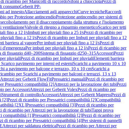
 di ricambio per Manicotti di raccordo
Sifoni a chiocciola
Pezzi di
 di consumo
Geberit PP-
ni ad innesto
Allacciamenti agli apparecchi
Curve tecniche
Raccordi
mbio per Protezione antincendio
Protezione antincendio per sistemi di
nseco
Isolamento per il disaccoppiamento dalla struttura e l'isolamento
i ventilazione
Valvole di ritegno a risparmio energetico
Scarico per tetti
ali fino a 12 l/s
Imbuti per pluviali fino a 25 l/s
Pezzi di ricambio per
pluviali fino a 12 l/s
Pezzi di ricambio per Imbuti per pluviali fino a 12
ti barriera al vapore
Per imbuti per pluviali fino a 12 l/s
Pezzi di
ni d'emergenza
Per imbuti per pluviali fino a 12 l/s
Pezzi di ricambio per
a di fissaggio d40–200
Sistema di fissaggio d250–315
Accessori
Pezzi
per pluviali
Pezzi di ricambio per Imbuti per pluviali
Elementi barriera
 Scarico pavimento per interni ed esterni
Scarichi a pavimento 10 x 10
chi a pavimento per balcone e terrazzo, 10 x 10 cm
Scarichi a
ricambio per Scarichi a pavimento per balconi e terrazzi, 13 x 13
 Attrezzi per Geberit FlowFit
Pressatrici manuali
Pezzi di ricambio per
er Pressatrici compatibilità [2]
Attrezzi per la lavorazione dei tubi
Pezzi
bio per Accessori
Attrezzi per Geberit Volex
Pezzi di ricambio per
i
Strumenti di controllo
Accessori
Attrezzi per Geberit Mapress
Pezzi di
à [2]
Pezzi di ricambio per Pressatrici compatibilità [2]
Compatibilità
atibilità [2XL]
Pressatrici compatibilità [3]
Pezzi di ricambio per
i di ricambio per Attrezzi per la lavorazione di tubi
Tappi prova
i compatibilità [1]
Pressatrici compatibilità [2]
Pezzi di ricambio per
zi di ricambio per Pressatrici compatibilità [4]
Per sistemi di pannelli
PE
Attrezzi per saldatura elettrica
Pezzi di ricambio per Attrezzi per