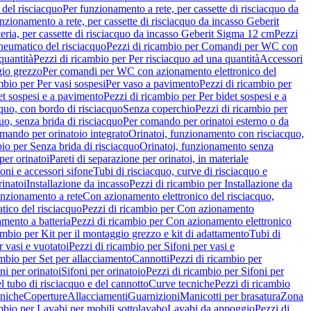
del risciacquo
Per funzionamento a rete, per cassette di risciacquo da
nzionamento a rete, per cassette di risciacquo da incasso Geberit
eria, per cassette di risciacquo da incasso Geberit Sigma 12 cm
Pezzi
umatico del risciacquo
Pezzi di ricambio per Comandi per WC con
quantità
Pezzi di ricambio per Per risciacquo ad una quantità
Accessori
gio grezzo
Per comandi per WC con azionamento elettronico del
mbio per Per vasi sospesi
Per vaso a pavimento
Pezzi di ricambio per
et sospesi e a pavimento
Pezzi di ricambio per Per bidet sospesi e a
quo, con bordo di risciacquo
Senza coperchio
Pezzi di ricambio per
uo, senza brida di risciacquo
Per comando per orinatoi esterno o da
mando per orinatoio integrato
Orinatoi, funzionamento con risciacquo,
bio per Senza brida di risciacquo
Orinatoi, funzionamento senza
per orinatoi
Pareti di separazione per orinatoi, in materiale
foni e accessori sifone
Tubi di risciacquo, curve di risciacquo e
inatoi
Installazione da incasso
Pezzi di ricambio per Installazione da
unzionamento a rete
Con azionamento elettronico del risciacquo,
ico del risciacquo
Pezzi di ricambio per Con azionamento
mento a batteria
Pezzi di ricambio per Con azionamento elettronico
ambio per Kit per il montaggio grezzo e kit di adattamento
Tubi di
r vasi e vuotatoi
Pezzi di ricambio per Sifoni per vasi e
ambio per Set per allacciamento
Cannotti
Pezzi di ricambio per
ni per orinatoi
Sifoni per orinatoio
Pezzi di ricambio per Sifoni per
l tubo di risciacquo e del cannotto
Curve tecniche
Pezzi di ricambio
cniche
Coperture
Allacciamenti
Guarnizioni
Manicotti per brasatura
Zona
mbio per Lavabi per mobili sottolavabo
Lavabi da appoggio
Pezzi di