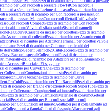
ordi a pressare Mapress
Pezzi di ricambio per Con raccordi a pressare
ricambio per Con raccordi a pressare FlowFit
Con raccordi a
Rubinetti a sfera per l'installazione da incasso
Pezzi di ricambio per
rdi a pressare
Pezzi di ricambio per Con raccordi a pressare
Con
raccordi a pressare Mapress
Con raccordi filettati
Unità valvole
ncasso
Con raccordi Compact
Pezzi di ricambio per Con raccordi
per riscaldamento
Valvole di sfiato rapido
Sistemi di pannelli
azione
Reggicurve
Cassette da incasso per collettori
Pezzi di ricambio
tallo
Assortimento di collettori
Pezzi di ricambio per Assortimento di
ttatori
Pezzi di ricambio per Adattatori
Terminali per collettori
Valvole
ei radiatori
Pezzi di ricambio per Collettori per circuiti dei
o dell’edificio
Geberit Silent-db20
Tubi
Raccordi
Pezzi di ricambio per
e
Curve
Raccordi speciali
Collegamenti
Pezzi di ricambio per
tri materiali
Pezzi di ricambio per Adattatori per il collegamento ad
niche
Accessori
Braccialetti
Fissaggi per
zzi di ricambio per Curve
Braghe
Pezzi di ricambio per
per Collegamenti
Congiunzioni ad innesto
Pezzi di ricambio per
 apparecchi
Curve tecniche
Pezzi di ricambio per Curve
ilent-Pro
Tubi
Pezzi di ricambio per Tubi
Raccordi
Pezzi di ricambio per
Pezzi di ricambio per Braghe d'ispezione
Raccordi SuperTube
Pezzi di
ambio per Collegamenti
Congiunzioni ad innesto
Pezzi di ricambio per
ioni
Pezzi di ricambio per Guarnizioni
Materiale di consumo
Geberit
peciali
Pezzi di ricambio per Raccordi speciali
Raccordi
icambio per Congiunzioni ad innesto
Adattatori per il collegamento ad
tati
Collegamenti a flangia
Colletti di fissaggio
Allacciamenti agli