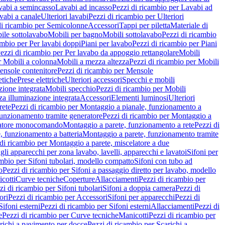
vabi a semincasso
Lavabi ad incasso
Pezzi di ricambio per Lavabi ad
vabi a canale
Ulteriori lavabi
Pezzi di ricambio per Ulteriori
di ricambio per Semicolonne
Accessori
Tappi per piletta
Materiale di
ile sottolavabo
Mobili per bagno
Mobili sottolavabo
Pezzi di ricambio
ambio per Per lavabi doppi
Piani per lavabo
Pezzi di ricambio per Piani
ezzi di ricambio per Per lavabo da appoggio rettangolare
Mobili
r Mobili a colonna
Mobili a mezza altezza
Pezzi di ricambio per Mobili
nsole contenitore
Pezzi di ricambio per Mensole
tiche
Prese elettriche
Ulteriori accessori
Specchi e mobili
zione integrata
Mobili specchio
Pezzi di ricambio per Mobili
za illuminazione integrata
Accessori
Elementi luminosi
Ulteriori
rete
Pezzi di ricambio per Montaggio a pianale, funzionamento a
funzionamento tramite generatore
Pezzi di ricambio per Montaggio a
elatore monocomando
Montaggio a parete, funzionamento a rete
Pezzi di
, funzionamento a batteria
Montaggio a parete, funzionamento tramite
di ricambio per Montaggio a parete, miscelatore a due
gli apparecchi per zona lavabo, lavelli, apparecchi e lavatoi
Sifoni per
ambio per Sifoni tubolari, modello compatto
Sifoni con tubo ad
o
Pezzi di ricambio per Sifoni a passaggio diretto per lavabo, modello
cotti
Curve tecniche
Coperture
Allacciamenti
Pezzi di ricambio per
zi di ricambio per Sifoni tubolari
Sifoni a doppia camera
Pezzi di
ori
Pezzi di ricambio per Accessori
Sifoni per apparecchi
Pezzi di
Sifoni esterni
Pezzi di ricambio per Sifoni esterni
Allacciamenti
Pezzi di
e
Pezzi di ricambio per Curve tecniche
Manicotti
Pezzi di ricambio per
richi a pavimento per docce
Pezzi di ricambio per Scarichi a