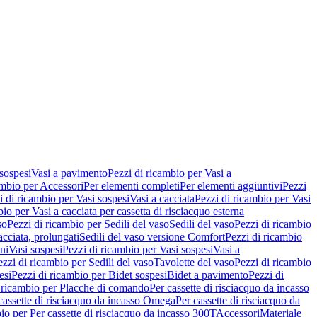
 sospesi
Vasi a pavimento
Pezzi di ricambio per Vasi a
ambio per Accessori
Per elementi completi
Per elementi aggiuntivi
Pezzi
i di ricambio per Vasi sospesi
Vasi a cacciata
Pezzi di ricambio per Vasi
io per Vasi a cacciata per cassetta di risciacquo esterna
so
Pezzi di ricambio per Sedili del vaso
Sedili del vaso
Pezzi di ricambio
acciata, prolungati
Sedili del vaso versione Comfort
Pezzi di ricambio
ni
Vasi sospesi
Pezzi di ricambio per Vasi sospesi
Vasi a
ezzi di ricambio per Sedili del vaso
Tavolette del vaso
Pezzi di ricambio
esi
Pezzi di ricambio per Bidet sospesi
Bidet a pavimento
Pezzi di
 ricambio per Placche di comando
Per cassette di risciacquo da incasso
 cassette di risciacquo da incasso Omega
Per cassette di risciacquo da
io per Per cassette di risciacquo da incasso 300T
Accessori
Materiale