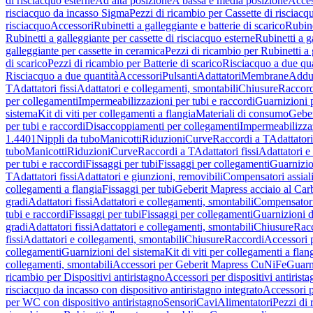
di risciacquo esterne
Ad alta posizione
A bassa e media posizione
Acces
risciacquo da incasso Sigma
Pezzi di ricambio per Cassette di risciac
risciacquo
Accessori
Rubinetti a galleggiante e batterie di scarico
Rubine
Rubinetti a galleggiante per cassette di risciacquo esterne
Rubinetti a g
galleggiante per cassette in ceramica
Pezzi di ricambio per Rubinetti a 
di scarico
Pezzi di ricambio per Batterie di scarico
Risciacquo a due qua
Risciacquo a due quantità
Accessori
Pulsanti
Adattatori
Membrane
Adduz
T
Adattatori fissi
Adattatori e collegamenti, smontabili
Chiusure
Raccord
per collegamenti
Impermeabilizzazioni per tubi e raccordi
Guarnizioni 
sistema
Kit di viti per collegamenti a flangia
Materiali di consumo
Geber
per tubi e raccordi
Disaccoppiamenti per collegamenti
Impermeabilizzaz
1.4401
Nippli da tubo
Manicotti
Riduzioni
Curve
Raccordi a T
Adattatori
tubo
Manicotti
Riduzioni
Curve
Raccordi a T
Adattatori fissi
Adattatori e
per tubi e raccordi
Fissaggi per tubi
Fissaggi per collegamenti
Guarnizio
T
Adattatori fissi
Adattatori e giunzioni, removibili
Compensatori assial
collegamenti a flangia
Fissaggi per tubi
Geberit Mapress acciaio al Car
gradi
Adattatori fissi
Adattatori e collegamenti, smontabili
Compensator
tubi e raccordi
Fissaggi per tubi
Fissaggi per collegamenti
Guarnizioni d
gradi
Adattatori fissi
Adattatori e collegamenti, smontabili
Chiusure
Rac
fissi
Adattatori e collegamenti, smontabili
Chiusure
Raccordi
Accessori 
collegamenti
Guarnizioni del sistema
Kit di viti per collegamenti a flan
collegamenti, smontabili
Accessori per Geberit Mapress CuNiFe
Guarn
ricambio per Dispositivi antiristagno
Accessori per dispositivi antirist
risciacquo da incasso con dispositivo antiristagno integrato
Accessori p
per WC con dispositivo antiristagno
Sensori
Cavi
Alimentatori
Pezzi di 