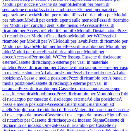
Moduli per docce e vasche da bagno
Elementi per pareti di
separazione doccia
Pezzi di ricambio per Elementi per pareti di
separazione doccia
Moduli per rubinetti
Pezzi di ricambio per Moduli
per rubinetti
Moduli per carichi agenti sulle mensole
Pezzi di ricambio
per Moduli per carichi agenti sulle mensole
Accessori
Pezzi di
ricambio per Accessori
Geberit Combifix
Moduli d'installazione
Pezzi
di ricambio per Moduli d'installazione
Moduli per WC
Pezzi di
ricambio per Moduli per WC
Moduli per lavabi
Pezzi di ricambio per
Moduli per lavabi
Moduli per bidet
Pezzi di ricambio per Moduli per
bidet
Moduli per docce
Pezzi di ricambio per Moduli per
docce
Accessori
Per moduli WC
Per fissaggi
Cassette di risciacquo
esterne
Cassette di risciacquo esterne per vasi, in materiale
sintetico
Pezzi di ricambio per Cassette di risciacquo esterne per vasi,
in materiale sintetico
Ad alta posizione
Pezzi di ricambio per Ad alta
posizione
A bassa e media posizione
Pezzi di ricambio per A bassa e
media posizione
Cassette di risciacquo esterne per vasi, in
ceramica
Pezzi di ricambio per Cassette di risciacquo esterne per
vasi, in ceramica
Monoblocco
Pezzi di ricambio per Monoblocco
Tubi
di risciacquo per cassette di risciacquo esterne
Ad alta posizione
A
bassa e media posizione
Accessori
Guarnizioni
Guarnizioni ad
anello
Nippli, rosoni e riduttori di flusso
Materiali di consumo
Cassette
di risciacquo da incasso
Cassette di risciacquo da incasso Sigma
Pezzi
di ricambio per Cassette di risciacquo da incasso Sigma
Cassette di
risciacquo da incasso Omega
Pezzi di ricambio per Cassette di
risciacquo da incasso Omega
Tubi di risciacquo
Accessori
Rubinetti a