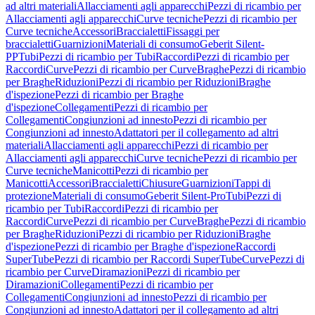
ad altri materiali
Allacciamenti agli apparecchi
Pezzi di ricambio per
Allacciamenti agli apparecchi
Curve tecniche
Pezzi di ricambio per
Curve tecniche
Accessori
Braccialetti
Fissaggi per
braccialetti
Guarnizioni
Materiali di consumo
Geberit Silent-
PP
Tubi
Pezzi di ricambio per Tubi
Raccordi
Pezzi di ricambio per
Raccordi
Curve
Pezzi di ricambio per Curve
Braghe
Pezzi di ricambio
per Braghe
Riduzioni
Pezzi di ricambio per Riduzioni
Braghe
d'ispezione
Pezzi di ricambio per Braghe
d'ispezione
Collegamenti
Pezzi di ricambio per
Collegamenti
Congiunzioni ad innesto
Pezzi di ricambio per
Congiunzioni ad innesto
Adattatori per il collegamento ad altri
materiali
Allacciamenti agli apparecchi
Pezzi di ricambio per
Allacciamenti agli apparecchi
Curve tecniche
Pezzi di ricambio per
Curve tecniche
Manicotti
Pezzi di ricambio per
Manicotti
Accessori
Braccialetti
Chiusure
Guarnizioni
Tappi di
protezione
Materiali di consumo
Geberit Silent-Pro
Tubi
Pezzi di
ricambio per Tubi
Raccordi
Pezzi di ricambio per
Raccordi
Curve
Pezzi di ricambio per Curve
Braghe
Pezzi di ricambio
per Braghe
Riduzioni
Pezzi di ricambio per Riduzioni
Braghe
d'ispezione
Pezzi di ricambio per Braghe d'ispezione
Raccordi
SuperTube
Pezzi di ricambio per Raccordi SuperTube
Curve
Pezzi di
ricambio per Curve
Diramazioni
Pezzi di ricambio per
Diramazioni
Collegamenti
Pezzi di ricambio per
Collegamenti
Congiunzioni ad innesto
Pezzi di ricambio per
Congiunzioni ad innesto
Adattatori per il collegamento ad altri