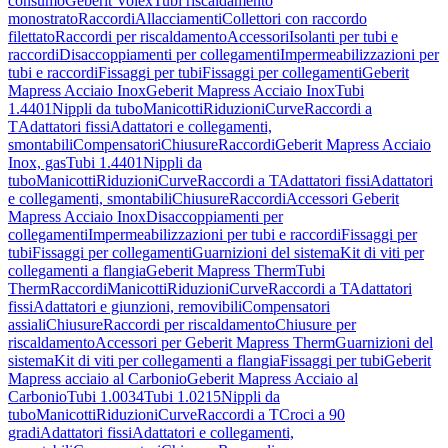
consumo
Geberit Volex
Tubi riscaldamento
monostrato
Raccordi
Allacciamenti
Collettori con raccordo
filettato
Raccordi per riscaldamento
Accessori
Isolanti per tubi e
raccordi
Disaccoppiamenti per collegamenti
Impermeabilizzazioni per
tubi e raccordi
Fissaggi per tubi
Fissaggi per collegamenti
Geberit
Mapress Acciaio Inox
Geberit Mapress Acciaio Inox
Tubi
1.4401
Nippli da tubo
Manicotti
Riduzioni
Curve
Raccordi a
T
Adattatori fissi
Adattatori e collegamenti,
smontabili
Compensatori
Chiusure
Raccordi
Geberit Mapress Acciaio
Inox, gas
Tubi 1.4401
Nippli da
tubo
Manicotti
Riduzioni
Curve
Raccordi a T
Adattatori fissi
Adattatori
e collegamenti, smontabili
Chiusure
Raccordi
Accessori Geberit
Mapress Acciaio Inox
Disaccoppiamenti per
collegamenti
Impermeabilizzazioni per tubi e raccordi
Fissaggi per
tubi
Fissaggi per collegamenti
Guarnizioni del sistema
Kit di viti per
collegamenti a flangia
Geberit Mapress Therm
Tubi
Therm
Raccordi
Manicotti
Riduzioni
Curve
Raccordi a T
Adattatori
fissi
Adattatori e giunzioni, removibili
Compensatori
assiali
Chiusure
Raccordi per riscaldamento
Chiusure per
riscaldamento
Accessori per Geberit Mapress Therm
Guarnizioni del
sistema
Kit di viti per collegamenti a flangia
Fissaggi per tubi
Geberit
Mapress acciaio al Carbonio
Geberit Mapress Acciaio al
Carbonio
Tubi 1.0034
Tubi 1.0215
Nippli da
tubo
Manicotti
Riduzioni
Curve
Raccordi a T
Croci a 90
gradi
Adattatori fissi
Adattatori e collegamenti,