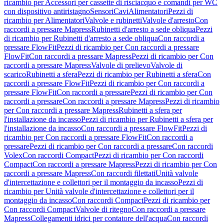
ricambio per Accessori per cassette di risciacquo e comandi per WC
con dispositivo antiristagno
Sensori
Cavi
Alimentatori
Pezzi di
ricambio per Alimentatori
Valvole e rubinetti
Valvole d'arresto
Con
raccordi a pressare Mapress
Rubinetti d'arresto a sede obliqua
Pezzi
di ricambio per Rubinetti d'arresto a sede obliqua
Con raccordi a
pressare FlowFit
Pezzi di ricambio per Con raccordi a pressare
FlowFit
Con raccordi a pressare Mapress
Pezzi di ricambio per Con
raccordi a pressare Mapress
Valvole di prelievo
Valvole di
scarico
Rubinetti a sfera
Pezzi di ricambio per Rubinetti a sfera
Con
raccordi a pressare FlowFit
Pezzi di ricambio per Con raccordi a
pressare FlowFit
Con raccordi a pressare
Pezzi di ricambio per Con
raccordi a pressare
Con raccordi a pressare Mapress
Pezzi di ricambio
per Con raccordi a pressare Mapress
Rubinetti a sfera per
l'installazione da incasso
Pezzi di ricambio per Rubinetti a sfera per
l'installazione da incasso
Con raccordi a pressare FlowFit
Pezzi di
ricambio per Con raccordi a pressare FlowFit
Con raccordi a
pressare
Pezzi di ricambio per Con raccordi a pressare
Con raccordi
Volex
Con raccordi Compact
Pezzi di ricambio per Con raccordi
Compact
Con raccordi a pressare Mapress
Pezzi di ricambio per Con
raccordi a pressare Mapress
Con raccordi filettati
Unità valvole
d'intercettazione e collettori per il montaggio da incasso
Pezzi di
ricambio per Unità valvole d'intercettazione e collettori per il
montaggio da incasso
Con raccordi Compact
Pezzi di ricambio per
Con raccordi Compact
Valvole di ritegno
Con raccordi a pressare
Mapress
Collegamenti idrici per contatore dell'acqua
Con raccordi