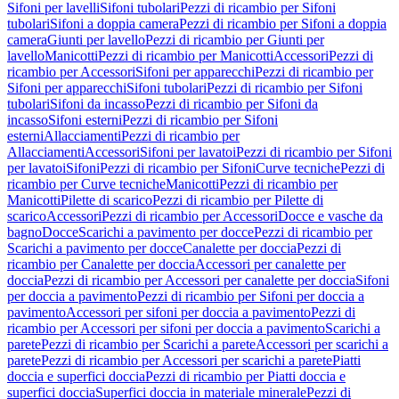
Sifoni per lavelli
Sifoni tubolari
Pezzi di ricambio per Sifoni
tubolari
Sifoni a doppia camera
Pezzi di ricambio per Sifoni a doppia
camera
Giunti per lavello
Pezzi di ricambio per Giunti per
lavello
Manicotti
Pezzi di ricambio per Manicotti
Accessori
Pezzi di
ricambio per Accessori
Sifoni per apparecchi
Pezzi di ricambio per
Sifoni per apparecchi
Sifoni tubolari
Pezzi di ricambio per Sifoni
tubolari
Sifoni da incasso
Pezzi di ricambio per Sifoni da
incasso
Sifoni esterni
Pezzi di ricambio per Sifoni
esterni
Allacciamenti
Pezzi di ricambio per
Allacciamenti
Accessori
Sifoni per lavatoi
Pezzi di ricambio per Sifoni
per lavatoi
Sifoni
Pezzi di ricambio per Sifoni
Curve tecniche
Pezzi di
ricambio per Curve tecniche
Manicotti
Pezzi di ricambio per
Manicotti
Pilette di scarico
Pezzi di ricambio per Pilette di
scarico
Accessori
Pezzi di ricambio per Accessori
Docce e vasche da
bagno
Docce
Scarichi a pavimento per docce
Pezzi di ricambio per
Scarichi a pavimento per docce
Canalette per doccia
Pezzi di
ricambio per Canalette per doccia
Accessori per canalette per
doccia
Pezzi di ricambio per Accessori per canalette per doccia
Sifoni
per doccia a pavimento
Pezzi di ricambio per Sifoni per doccia a
pavimento
Accessori per sifoni per doccia a pavimento
Pezzi di
ricambio per Accessori per sifoni per doccia a pavimento
Scarichi a
parete
Pezzi di ricambio per Scarichi a parete
Accessori per scarichi a
parete
Pezzi di ricambio per Accessori per scarichi a parete
Piatti
doccia e superfici doccia
Pezzi di ricambio per Piatti doccia e
superfici doccia
Superfici doccia in materiale minerale
Pezzi di