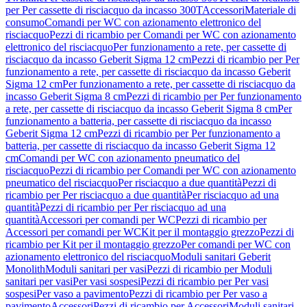
per Per cassette di risciacquo da incasso 300T
Accessori
Materiale di
consumo
Comandi per WC con azionamento elettronico del
risciacquo
Pezzi di ricambio per Comandi per WC con azionamento
elettronico del risciacquo
Per funzionamento a rete, per cassette di
risciacquo da incasso Geberit Sigma 12 cm
Pezzi di ricambio per Per
funzionamento a rete, per cassette di risciacquo da incasso Geberit
Sigma 12 cm
Per funzionamento a rete, per cassette di risciacquo da
incasso Geberit Sigma 8 cm
Pezzi di ricambio per Per funzionamento
a rete, per cassette di risciacquo da incasso Geberit Sigma 8 cm
Per
funzionamento a batteria, per cassette di risciacquo da incasso
Geberit Sigma 12 cm
Pezzi di ricambio per Per funzionamento a
batteria, per cassette di risciacquo da incasso Geberit Sigma 12
cm
Comandi per WC con azionamento pneumatico del
risciacquo
Pezzi di ricambio per Comandi per WC con azionamento
pneumatico del risciacquo
Per risciacquo a due quantità
Pezzi di
ricambio per Per risciacquo a due quantità
Per risciacquo ad una
quantità
Pezzi di ricambio per Per risciacquo ad una
quantità
Accessori per comandi per WC
Pezzi di ricambio per
Accessori per comandi per WC
Kit per il montaggio grezzo
Pezzi di
ricambio per Kit per il montaggio grezzo
Per comandi per WC con
azionamento elettronico del risciacquo
Moduli sanitari Geberit
Monolith
Moduli sanitari per vasi
Pezzi di ricambio per Moduli
sanitari per vasi
Per vasi sospesi
Pezzi di ricambio per Per vasi
sospesi
Per vaso a pavimento
Pezzi di ricambio per Per vaso a
pavimento
Accessori
Pezzi di ricambio per Accessori
Moduli sanitari