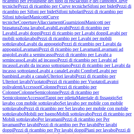
ricambio per Prolunghe del tubo di risciacquo e del cannotto
Curve
tecniche
Pezzi di ricambio per Curve tecniche
Sifoni per bidet
Pezzi di
ricambio per Sifoni per bidet
Sifoni tubolari
Pezzi di ricambio per
Sifoni tubolari
Manicotti
Curve
tecniche
Coperture
Allacciamenti
Guarnizioni
Manicotti per
brasatura
Zona lavabo
Lavabi
Lavabi
Pezzi di ricambio per
Lavabi
Lavabi doppi
Pezzi di ricambio per Lavabi doppi
Lavabi per
mobili sottolavabo
Pezzi di ricambio per Lavabi per mobili
sottolavabo
Lavabi da appoggio
Pezzi di ricambio per Lavabi da
appoggio
Lavamani
Pezzi di ricambio per Lavamani
Lavamani ad
angolo
Lavabi a semincasso
Pezzi di ricambio per Lavabi a
semincasso
Lavabi ad incasso
Pezzi di ricambio per Lavabi ad
incasso
Lavabi da incasso sottopiano
Pezzi di ricambio per Lavabi da
incasso sottopiano
Lavabi a canale
Lavabi Comfort
Lavabi per
bambini
Lavabi a canale
Ulteriori lavabi
Pezzi di ricambio per
Ulteriori lavabi
Vuotatoi
Pezzi di ricambio per Vuotatoi
Lavatoi
polivalenti
Accessori
Colonne
Pezzi di ricambio per
Colonne
Colonne
Semicolonne
Pezzi di ricambio per
Semicolonne
Accessori
Tappi per piletta
Materiale di fissaggio
Set
lavabo con mobile sottolavabo
Set lavabo per mobile con mobile
sottolavabo
Pezzi di ricambio per Set lavabo per mobile con mobile
sottolavabo
Mobili per bagno
Mobili sottolavabo
Pezzi di ricambio per
Mobili sottolavabo
Per lavamani
Pezzi di ricambio per Per
lavamani
Per lavabi
Pezzi di ricambio per Per lavabi
Per lavabi
doppi
Pezzi di ricambio per Per lavabi doppi
Piani per lavabo
Pezzi di