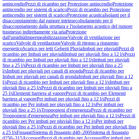
antincendio
Pezzi di ricambio per Protezione antincendio
Protezione
antincendio per sistemi di scarico
Pezzi di ricambio per Protezione
antincendio per sistemi di scarico
Protezione acustica
Isolanti per il
disaccoppiamento dal rumore intrinseco
Isolamento per il
disaccoppiamento dalla struttura e l'isolamento acustico del rumore
trasmesso indirettamente via aria
Protezione
dall'umidità
Impermeabilizzazione
Valvole di ventilazione per
scarico
Valvole di ventilazione
Valvole di ritegno a risparmio
energetico
Scarico per tetti Geberit Pluvia
Imbuti per pluviali
Pezzi di
ricambio per Imbuti per pluviali
Imbuti per pluviali fino a 12 l/s
Pezzi
di ricambio per Imbuti per pluviali fino a 12 l/s
Imbuti per pluviali
fino a 25 l/s
Pezzi di ricambio per Imbuti per pluviali fino a 25
l/s
Imbuti per pluviali per canali di gronda
Pezzi di ricambio per
Imbuti per pluviali per canali di gronda
Imbuti per pluviali fino a 12
l/s
Pezzi di ricambio per Imbuti per pluviali fino a 12 l/s
Imbuti per
pluviali fino a 25 l/s
Pezzi di ricambio per Imbuti per pluviali fino a
25 l/s
Elementi barriera al vapore
Pezzi di ricambio per Elementi
barriera al vapore
Per imbuti per pluviali fino a 12 l/s
Pezzi di
ricambio per Per imbuti per pluviali fino a 12 l/s
Per imbuti per
pluviali fino a 25 l/s
Troppopieni d'emergenza
Pezzi di ricambio per
Troppopieni d'emergenza
Per imbuti per pluviali fino a 12 l/s
Pezzi di
ricambio per Per imbuti per pluviali fino a 12 l/s
Per imbuti per
pluviali fino a 25 l/s
Pezzi di ricambio per Per imbuti per pluviali fino
a 25 l/s
Fissaggi
Sistema di fissaggio d40–200
Sistema di fissaggio
d250–315
Accessori
Pezzi di ricambio per Accessori
Per imbuti per