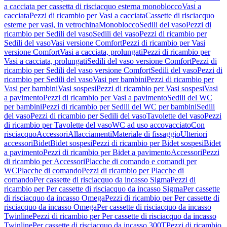
a cacciata per cassetta di risciacquo esterna monoblocco
Vasi a
cacciata
Pezzi di ricambio per Vasi a cacciata
Cassette di risciacquo
esterne per vasi, in vetrochina
Monoblocco
Sedili del vaso
Pezzi di
ricambio per Sedili del vaso
Sedili del vaso
Pezzi di ricambio per
Sedili del vaso
Vasi versione Comfort
Pezzi di ricambio per Vasi
versione Comfort
Vasi a cacciata, prolungati
Pezzi di ricambio per
Vasi a cacciata, prolungati
Sedili del vaso versione Comfort
Pezzi di
ricambio per Sedili del vaso versione Comfort
Sedili del vaso
Pezzi di
ricambio per Sedili del vaso
Vasi per bambini
Pezzi di ricambio per
Vasi per bambini
Vasi sospesi
Pezzi di ricambio per Vasi sospesi
Vasi
a pavimento
Pezzi di ricambio per Vasi a pavimento
Sedili del WC
per bambini
Pezzi di ricambio per Sedili del WC per bambini
Sedili
del vaso
Pezzi di ricambio per Sedili del vaso
Tavolette del vaso
Pezzi
di ricambio per Tavolette del vaso
WC ad uso accovacciato
Con
risciacquo
Accessori
Allacciamenti
Materiale di fissaggio
Ulteriori
accessori
Bidet
Bidet sospesi
Pezzi di ricambio per Bidet sospesi
Bidet
a pavimento
Pezzi di ricambio per Bidet a pavimento
Accessori
Pezzi
di ricambio per Accessori
Placche di comando e comandi per
WC
Placche di comando
Pezzi di ricambio per Placche di
comando
Per cassette di risciacquo da incasso Sigma
Pezzi di
ricambio per Per cassette di risciacquo da incasso Sigma
Per cassette
di risciacquo da incasso Omega
Pezzi di ricambio per Per cassette di
risciacquo da incasso Omega
Per cassette di risciacquo da incasso
Twinline
Pezzi di ricambio per Per cassette di risciacquo da incasso
Twinline
Per cassette di risciacquo da incasso 300T
Pezzi di ricambio