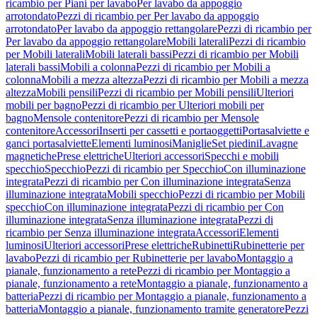
ricambio per Piani per lavabo
Per lavabo da appoggio
arrotondato
Pezzi di ricambio per Per lavabo da appoggio
arrotondato
Per lavabo da appoggio rettangolare
Pezzi di ricambio per
Per lavabo da appoggio rettangolare
Mobili laterali
Pezzi di ricambio
per Mobili laterali
Mobili laterali bassi
Pezzi di ricambio per Mobili
laterali bassi
Mobili a colonna
Pezzi di ricambio per Mobili a
colonna
Mobili a mezza altezza
Pezzi di ricambio per Mobili a mezza
altezza
Mobili pensili
Pezzi di ricambio per Mobili pensili
Ulteriori
mobili per bagno
Pezzi di ricambio per Ulteriori mobili per
bagno
Mensole contenitore
Pezzi di ricambio per Mensole
contenitore
Accessori
Inserti per cassetti e portaoggetti
Portasalviette e
ganci portasalviette
Elementi luminosi
Maniglie
Set piedini
Lavagne
magnetiche
Prese elettriche
Ulteriori accessori
Specchi e mobili
specchio
Specchio
Pezzi di ricambio per Specchio
Con illuminazione
integrata
Pezzi di ricambio per Con illuminazione integrata
Senza
illuminazione integrata
Mobili specchio
Pezzi di ricambio per Mobili
specchio
Con illuminazione integrata
Pezzi di ricambio per Con
illuminazione integrata
Senza illuminazione integrata
Pezzi di
ricambio per Senza illuminazione integrata
Accessori
Elementi
luminosi
Ulteriori accessori
Prese elettriche
Rubinetti
Rubinetterie per
lavabo
Pezzi di ricambio per Rubinetterie per lavabo
Montaggio a
pianale, funzionamento a rete
Pezzi di ricambio per Montaggio a
pianale, funzionamento a rete
Montaggio a pianale, funzionamento a
batteria
Pezzi di ricambio per Montaggio a pianale, funzionamento a
batteria
Montaggio a pianale, funzionamento tramite generatore
Pezzi