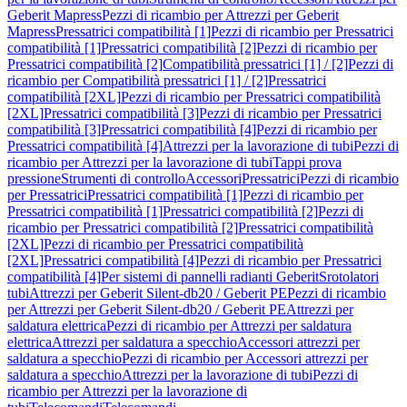
Geberit Mapress
Pezzi di ricambio per Attrezzi per Geberit
Mapress
Pressatrici compatibilità [1]
Pezzi di ricambio per Pressatrici
compatibilità [1]
Pressatrici compatibilità [2]
Pezzi di ricambio per
Pressatrici compatibilità [2]
Compatibilità pressatrici [1] / [2]
Pezzi di
ricambio per Compatibilità pressatrici [1] / [2]
Pressatrici
compatibilità [2XL]
Pezzi di ricambio per Pressatrici compatibilità
[2XL]
Pressatrici compatibilità [3]
Pezzi di ricambio per Pressatrici
compatibilità [3]
Pressatrici compatibilità [4]
Pezzi di ricambio per
Pressatrici compatibilità [4]
Attrezzi per la lavorazione di tubi
Pezzi di
ricambio per Attrezzi per la lavorazione di tubi
Tappi prova
pressione
Strumenti di controllo
Accessori
Pressatrici
Pezzi di ricambio
per Pressatrici
Pressatrici compatibilità [1]
Pezzi di ricambio per
Pressatrici compatibilità [1]
Pressatrici compatibilità [2]
Pezzi di
ricambio per Pressatrici compatibilità [2]
Pressatrici compatibilità
[2XL]
Pezzi di ricambio per Pressatrici compatibilità
[2XL]
Pressatrici compatibilità [4]
Pezzi di ricambio per Pressatrici
compatibilità [4]
Per sistemi di pannelli radianti Geberit
Srotolatori
tubi
Attrezzi per Geberit Silent-db20 / Geberit PE
Pezzi di ricambio
per Attrezzi per Geberit Silent-db20 / Geberit PE
Attrezzi per
saldatura elettrica
Pezzi di ricambio per Attrezzi per saldatura
elettrica
Attrezzi per saldatura a specchio
Accessori attrezzi per
saldatura a specchio
Pezzi di ricambio per Accessori attrezzi per
saldatura a specchio
Attrezzi per la lavorazione di tubi
Pezzi di
ricambio per Attrezzi per la lavorazione di