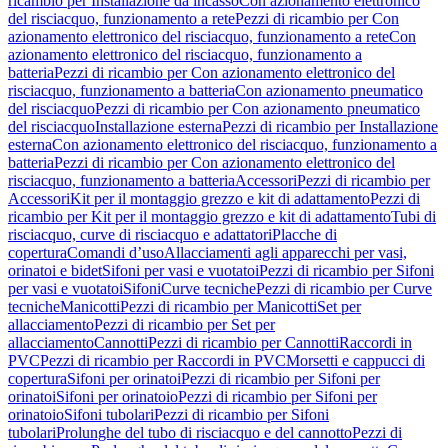
ricambio per Installazione da incasso
Con azionamento elettronico
del risciacquo, funzionamento a rete
Pezzi di ricambio per Con
azionamento elettronico del risciacquo, funzionamento a rete
Con
azionamento elettronico del risciacquo, funzionamento a
batteria
Pezzi di ricambio per Con azionamento elettronico del
risciacquo, funzionamento a batteria
Con azionamento pneumatico
del risciacquo
Pezzi di ricambio per Con azionamento pneumatico
del risciacquo
Installazione esterna
Pezzi di ricambio per Installazione
esterna
Con azionamento elettronico del risciacquo, funzionamento a
batteria
Pezzi di ricambio per Con azionamento elettronico del
risciacquo, funzionamento a batteria
Accessori
Pezzi di ricambio per
Accessori
Kit per il montaggio grezzo e kit di adattamento
Pezzi di
ricambio per Kit per il montaggio grezzo e kit di adattamento
Tubi di
risciacquo, curve di risciacquo e adattatori
Placche di
copertura
Comandi d’uso
Allacciamenti agli apparecchi per vasi,
orinatoi e bidet
Sifoni per vasi e vuotatoi
Pezzi di ricambio per Sifoni
per vasi e vuotatoi
Sifoni
Curve tecniche
Pezzi di ricambio per Curve
tecniche
Manicotti
Pezzi di ricambio per Manicotti
Set per
allacciamento
Pezzi di ricambio per Set per
allacciamento
Cannotti
Pezzi di ricambio per Cannotti
Raccordi in
PVC
Pezzi di ricambio per Raccordi in PVC
Morsetti e cappucci di
copertura
Sifoni per orinatoi
Pezzi di ricambio per Sifoni per
orinatoi
Sifoni per orinatoio
Pezzi di ricambio per Sifoni per
orinatoio
Sifoni tubolari
Pezzi di ricambio per Sifoni
tubolari
Prolunghe del tubo di risciacquo e del cannotto
Pezzi di