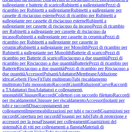
galleggiante e batterie di scarico
Rubinetti a galleggiante
Pezzi di
ricambio per Rubinetti a galleggiante
Rubinetti a galleggiante per
cassette di risciacquo esterne
Pezzi di ricambio per Rubinetti a
galleggiante per cassette di risciacquo esterne
Rubinetti a
galleggiante per cassette di risciacquo da incasso
Pezzi di ricambio
per Rubinetti a galleggiante per cassette di risciacquo da
incasso
Rubinetti a galleggiante per cassette in ceramica
Pezzi di
ricambio per Rubinetti a galleggiante per cassette in
ceramica
Rubinetti a galleggiante per Monolith
Pezzi di ricambio per
Rubinetti a galleggiante per Monolith
Batterie di scarico
Pezzi di
ricambio per Batterie di scarico
Risciacquo a due quantità
Pezzi di
ricambio per Risciacquo a due quantità
Batterie
Pezzi di ricambio per
Batterie
Risciacquo a due quantità
Pezzi di ricambio per Risciacquo a
due quantità
Accessori
Pulsanti
Adattatori
Membrane
Adduzione
idrica
Geberit FlowFit
Tubi multistrato
Tubi riscaldamento
multistrato
Tubi monostrato
Raccordi
Giunti
Riduzioni
Curve
Raccordi
a T
Adattatori fissi
Adattatori e collegamenti,
smontabili
Chiusure
Raccordi
Collettori con raccordo filettato
Raccordi
per riscaldamento
Chiusure per riscaldamento
Accessori
Isolanti per
tubi e raccordi
Disaccoppiamenti per
collegamenti
Impermeabilizzazioni per tubi e raccordi
Guarnizioni per
raccordi
Copertura per raccordi
Fissaggi per tubi
Tubi di protezione e
accessori per la posa
Fissaggi per collegamenti
Guarnizioni del
sistema
Kit di viti per collegamenti a flangia
Materiali di