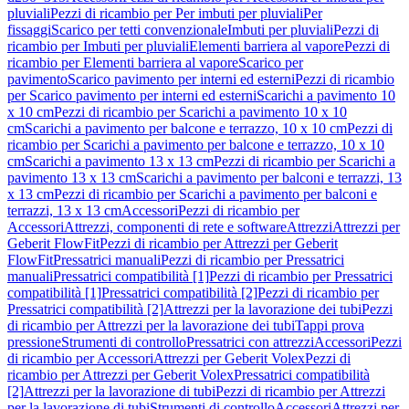
pluviali
Pezzi di ricambio per Per imbuti per pluviali
Per
fissaggi
Scarico per tetti convenzionale
Imbuti per pluviali
Pezzi di
ricambio per Imbuti per pluviali
Elementi barriera al vapore
Pezzi di
ricambio per Elementi barriera al vapore
Scarico per
pavimento
Scarico pavimento per interni ed esterni
Pezzi di ricambio
per Scarico pavimento per interni ed esterni
Scarichi a pavimento 10
x 10 cm
Pezzi di ricambio per Scarichi a pavimento 10 x 10
cm
Scarichi a pavimento per balcone e terrazzo, 10 x 10 cm
Pezzi di
ricambio per Scarichi a pavimento per balcone e terrazzo, 10 x 10
cm
Scarichi a pavimento 13 x 13 cm
Pezzi di ricambio per Scarichi a
pavimento 13 x 13 cm
Scarichi a pavimento per balconi e terrazzi, 13
x 13 cm
Pezzi di ricambio per Scarichi a pavimento per balconi e
terrazzi, 13 x 13 cm
Accessori
Pezzi di ricambio per
Accessori
Attrezzi, componenti di rete e software
Attrezzi
Attrezzi per
Geberit FlowFit
Pezzi di ricambio per Attrezzi per Geberit
FlowFit
Pressatrici manuali
Pezzi di ricambio per Pressatrici
manuali
Pressatrici compatibilità [1]
Pezzi di ricambio per Pressatrici
compatibilità [1]
Pressatrici compatibilità [2]
Pezzi di ricambio per
Pressatrici compatibilità [2]
Attrezzi per la lavorazione dei tubi
Pezzi
di ricambio per Attrezzi per la lavorazione dei tubi
Tappi prova
pressione
Strumenti di controllo
Pressatrici con attrezzi
Accessori
Pezzi
di ricambio per Accessori
Attrezzi per Geberit Volex
Pezzi di
ricambio per Attrezzi per Geberit Volex
Pressatrici compatibilità
[2]
Attrezzi per la lavorazione di tubi
Pezzi di ricambio per Attrezzi
per la lavorazione di tubi
Strumenti di controllo
Accessori
Attrezzi per