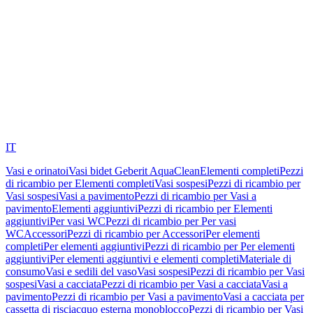
IT
Vasi e orinatoi
Vasi bidet Geberit AquaClean
Elementi completi
Pezzi
di ricambio per Elementi completi
Vasi sospesi
Pezzi di ricambio per
Vasi sospesi
Vasi a pavimento
Pezzi di ricambio per Vasi a
pavimento
Elementi aggiuntivi
Pezzi di ricambio per Elementi
aggiuntivi
Per vasi WC
Pezzi di ricambio per Per vasi
WC
Accessori
Pezzi di ricambio per Accessori
Per elementi
completi
Per elementi aggiuntivi
Pezzi di ricambio per Per elementi
aggiuntivi
Per elementi aggiuntivi e elementi completi
Materiale di
consumo
Vasi e sedili del vaso
Vasi sospesi
Pezzi di ricambio per Vasi
sospesi
Vasi a cacciata
Pezzi di ricambio per Vasi a cacciata
Vasi a
pavimento
Pezzi di ricambio per Vasi a pavimento
Vasi a cacciata per
cassetta di risciacquo esterna monoblocco
Pezzi di ricambio per Vasi