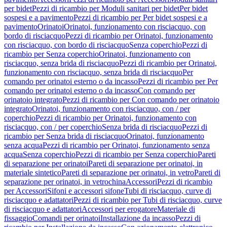
per bidet
Pezzi di ricambio per Moduli sanitari per bidet
Per bidet
sospesi e a pavimento
Pezzi di ricambio per Per bidet sospesi e a
pavimento
Orinatoi
Orinatoi, funzionamento con risciacquo, con
bordo di risciacquo
Pezzi di ricambio per Orinatoi, funzionamento
con risciacquo, con bordo di risciacquo
Senza coperchio
Pezzi di
ricambio per Senza coperchio
Orinatoi, funzionamento con
risciacquo, senza brida di risciacquo
Pezzi di ricambio per Orinatoi,
funzionamento con risciacquo, senza brida di risciacquo
Per
comando per orinatoi esterno o da incasso
Pezzi di ricambio per Per
comando per orinatoi esterno o da incasso
Con comando per
orinatoio integrato
Pezzi di ricambio per Con comando per orinatoio
integrato
Orinatoi, funzionamento con risciacquo, con / per
coperchio
Pezzi di ricambio per Orinatoi, funzionamento con
risciacquo, con / per coperchio
Senza brida di risciacquo
Pezzi di
ricambio per Senza brida di risciacquo
Orinatoi, funzionamento
senza acqua
Pezzi di ricambio per Orinatoi, funzionamento senza
acqua
Senza coperchio
Pezzi di ricambio per Senza coperchio
Pareti
di separazione per orinatoi
Pareti di separazione per orinatoi, in
materiale sintetico
Pareti di separazione per orinatoi, in vetro
Pareti di
separazione per orinatoi, in vetrochina
Accessori
Pezzi di ricambio
per Accessori
Sifoni e accessori sifone
Tubi di risciacquo, curve di
risciacquo e adattatori
Pezzi di ricambio per Tubi di risciacquo, curve
di risciacquo e adattatori
Accessori per erogatore
Materiale di
fissaggio
Comandi per orinatoi
Installazione da incasso
Pezzi di