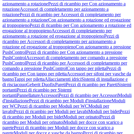
azionamento a rotazione
Pezzi di ricambio per Con azionamento a
rotazione
Accessori di completamento per azionamento a
rotazione
Pezzi di ricambio per Accessori di completamento per
azionamento a rotazione
Con azionamento a rotazione ed erogazione
al troppopieno
Pezzi di ricambio per Con azionamento a rotazione ed
erogazione al troppopieno
Accessori di completamento per
azionamento a rotazione ed erogazione al troppopieno
Pezzi di
ricambio per Accessori di completamento per azionamento a
rotazione ed erogazione al troppopieno
Con azionamento a pressione
PushControl
Pezzi di ricambio per Con azionamento a pressione
PushControl
Accessori di completamento per comando a pressione
PushControl
Pezzi di ricambio per Accessori di completamento per
comando a pressione PushControl
Con tappo per piletta
Pezzi di
ricambio per Con tappo per piletta
Accessori per sifoni per vasche da
bagno
Tappi per piletta
Allacciamenti idrici
Sistemi di installazione e
di risciacquo
Geberit Duofix
Pareti
Pezzi di ricambio per Pareti
Sistemi
portanti
Pezzi di ricambio per Sistemi
portanti
Pannellature
Accessori
Pezzi di ricambio per Accessori
Moduli
d'installazione
Pezzi di ricambio per Moduli d'installazione
Moduli
per WC
Pezzi di ricambio per Moduli per WC
Moduli per
lavabi
Pezzi di ricambio per Moduli per lavabi
Moduli per bidet
Pezzi
di ricambio per Moduli per bidet
Moduli per orinatoi
Pezzi di
ricambio per Moduli per orinatoi
Moduli per docce con scarico a
parete
Pezzi di ricambio per Moduli per docce con scarico a
parete
Moduli per docce e vasche da bagno
Pezzi di ricambio per