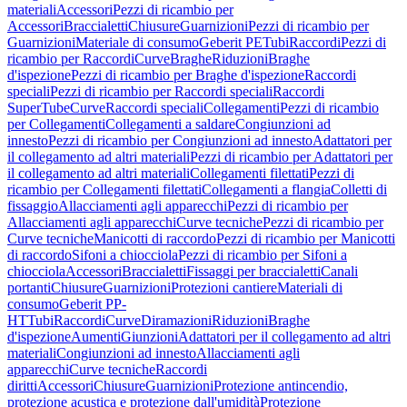
materiali
Accessori
Pezzi di ricambio per
Accessori
Braccialetti
Chiusure
Guarnizioni
Pezzi di ricambio per
Guarnizioni
Materiale di consumo
Geberit PE
Tubi
Raccordi
Pezzi di
ricambio per Raccordi
Curve
Braghe
Riduzioni
Braghe
d'ispezione
Pezzi di ricambio per Braghe d'ispezione
Raccordi
speciali
Pezzi di ricambio per Raccordi speciali
Raccordi
SuperTube
Curve
Raccordi speciali
Collegamenti
Pezzi di ricambio
per Collegamenti
Collegamenti a saldare
Congiunzioni ad
innesto
Pezzi di ricambio per Congiunzioni ad innesto
Adattatori per
il collegamento ad altri materiali
Pezzi di ricambio per Adattatori per
il collegamento ad altri materiali
Collegamenti filettati
Pezzi di
ricambio per Collegamenti filettati
Collegamenti a flangia
Colletti di
fissaggio
Allacciamenti agli apparecchi
Pezzi di ricambio per
Allacciamenti agli apparecchi
Curve tecniche
Pezzi di ricambio per
Curve tecniche
Manicotti di raccordo
Pezzi di ricambio per Manicotti
di raccordo
Sifoni a chiocciola
Pezzi di ricambio per Sifoni a
chiocciola
Accessori
Braccialetti
Fissaggi per braccialetti
Canali
portanti
Chiusure
Guarnizioni
Protezioni cantiere
Materiali di
consumo
Geberit PP-
HT
Tubi
Raccordi
Curve
Diramazioni
Riduzioni
Braghe
d'ispezione
Aumenti
Giunzioni
Adattatori per il collegamento ad altri
materiali
Congiunzioni ad innesto
Allacciamenti agli
apparecchi
Curve tecniche
Raccordi
diritti
Accessori
Chiusure
Guarnizioni
Protezione antincendio,
protezione acustica e protezione dall'umidità
Protezione