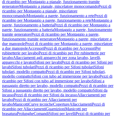
di ricambio per Montaggio a pianale, funzionamento tramite
generatore
Montaggio a pianale, miscelatore monocomando
Pezzi di
ricambio per Montaggio a pianale, miscelatore
monocomando
Montaggio a parete, funzionamento a rete
Pezzi di
ricambio per Montaggio a parete, funzionamento a rete
Montaggio a
parete, funzionamento a batteria
Pezzi di ricambio per Montaggio a
parete, funzionamento a batteria
Montaggio a parete, funzionamento
tramite generatore
Pezzi di ricambio per Montaggio a parete,
funzionamento tramite generatore
Montaggio a parete, miscelatore a
due manopole
Pezzi di ricambio per Montaggio a parete, miscelatore
a due manopole
Accessori
Pezzi di ricambio per Accessori
Per
rubinetterie per lavabo
Pezzi di ricambio per Per rubinetterie per
lavabo
Allacciamenti agli apparecchi per zona lavabo, lavelli,
apparecchi e lavatoi
Sifoni per lavabi
Pezzi di ricambio per Sifoni per
lavabi
Sifoni tubolari
Pezzi di ricambio per Sifoni tubolari
Sifoni
tubolari, modello compatto
Pezzi di ricambio per Sifoni tubolari,
modello compatto
Sifoni con tubo ad immersione per lavabo
Pezzi di
ricambio per Sifoni con tubo ad immersione per lavabo
Sifoni a
passaggio diretto per lavabo, modello compatto
Pezzi di ricambio per
Sifoni a passaggio diretto per lavabo, modello compatto
Sifoni da
incasso
Pezzi di ricambio per Sifoni da incasso
Allacciamenti per
lavabo
Pezzi di ricambio per Allacciamenti per
lavabo
Manicotti
Curve tecniche
Coperture
Allacciamenti
Pezzi di
ricambio per Allacciamenti
Guarnizioni
Manicotti per
brasatura
Prolunghe
Comandi
Sifoni per lavelli
Pezzi di ricambio per