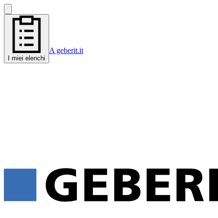
A geberit.it
I miei elenchi