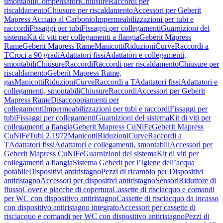
smontabili
Compensatori
Chiusure
Raccordi per
riscaldamento
Chiusure per riscaldamento
Accessori per Geberit
Mapress Acciaio al Carbonio
Impermeabilizzazioni per tubi e
raccordi
Fissaggi per tubi
Fissaggi per collegamenti
Guarnizioni del
sistema
Kit di viti per collegamenti a flangia
Geberit Mapress
Rame
Geberit Mapress Rame
Manicotti
Riduzioni
Curve
Raccordi a
T
Croci a 90 gradi
Adattatori fissi
Adattatori e collegamenti,
smontabili
Chiusure
Raccordi
Raccordi per riscaldamento
Chiusure per
riscaldamento
Geberit Mapress Rame,
gas
Manicotti
Riduzioni
Curve
Raccordi a T
Adattatori fissi
Adattatori e
collegamenti, smontabili
Chiusure
Raccordi
Accessori per Geberit
Mapress Rame
Disaccoppiamenti per
collegamenti
Impermeabilizzazioni per tubi e raccordi
Fissaggi per
tubi
Fissaggi per collegamenti
Guarnizioni del sistema
Kit di viti per
collegamenti a flangia
Geberit Mapress CuNiFe
Geberit Mapress
CuNiFe
Tubi 2.1972
Manicotti
Riduzioni
Curve
Raccordi a
T
Adattatori fissi
Adattatori e collegamenti, smontabili
Accessori per
Geberit Mapress CuNiFe
Guarnizioni del sistema
Kit di viti per
collegamenti a flangia
Sistema Geberit per l’Igiene dell’acqua
potabile
Dispositivi antiristagno
Pezzi di ricambio per Dispositivi
antiristagno
Accessori per dispositivi antiristagno
Sensori
Riduttore di
flusso
Cover e placche di copertura
Cassette di risciacquo e comandi
per WC con dispositivo antiristagno
Cassette di risciacquo da incasso
con dispositivo antiristagno integrato
Accessori per cassette di
risciacquo e comandi per WC con dispositivo antiristagno
Pezzi di