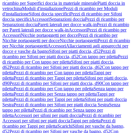
ricambio per Superfici doccia in materiale minerale
Piatti doccia in
vetrochina
Moduli d'installazione
Pezzi di ricambio per Moduli
d'installazione
Sifoni doccia specifici
Pezzi di ricambio per Sifoni
doccia specifici
Accessori
Separazioni doccia
Pezzi di ricambio per
Separazioni doccia
Pareti laterali per docce walk-in
Pezzi di ricambio
per Pareti laterali per docce walk-in
Accessori
Pezzi di ricambio per
Accessori
Nicchie portaoggetti per docce
Pezzi di ricambio per
Nicchie portaoggetti per docce
Nicchie portaoggetti
Pezzi di ricambio
per Nicchie portaoggetti
Accessori
Allacciamenti agli apparecchi per
docce e vasche da bagno
Sifoni per piatti doccia, d52
Pezzi di
ricambio per Sifoni per piatti doccia, d52
Con tappo per piletta
Pezzi
di ricambio per Con tappo per piletta
Sifoni per piatti doccia,
d62
Pezzi di ricambio per Sifoni per piatti doccia, d62
Con tappo per
piletta
Pezzi di ricambio per Con tappo per piletta
Tappi per
piletta
Pezzi di ricambio per Tappi per piletta
Sifoni per piatti doccia,
d90
Pezzi di ricambio per Sifoni per piatti doccia, d90
Con tappo per
piletta
Pezzi di ricambio per Con tappo per piletta
Senza tappo per
piletta
Pezzi di ricambio per Senza tappo per piletta
Tappi per
piletta
Pezzi di ricambio per Tappi per piletta
Sifoni per piatti doccia
Sestra
Pezzi di ricambio per Sifoni per piatti doccia Sestra
Senza
tappo per piletta
Pezzi di ricambio per Senza tappo per
piletta
Accessori per sifoni per piatti doccia
Pezzi di ricambio per
Accessori per sifoni per piatti doccia
Tappi per piletta
Pezzi di
ricambio per Tappi per piletta
Scarichi
Sifoni per vasche da bagno,
d52
Pezzi di ricambio per Sifoni per vasche da bagno, d52
Con