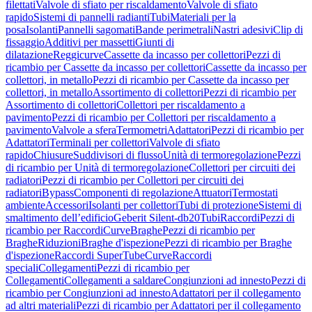
filettati
Valvole di sfiato per riscaldamento
Valvole di sfiato
rapido
Sistemi di pannelli radianti
Tubi
Materiali per la
posa
Isolanti
Pannelli sagomati
Bande perimetrali
Nastri adesivi
Clip di
fissaggio
Additivi per massetti
Giunti di
dilatazione
Reggicurve
Cassette da incasso per collettori
Pezzi di
ricambio per Cassette da incasso per collettori
Cassette da incasso per
collettori, in metallo
Pezzi di ricambio per Cassette da incasso per
collettori, in metallo
Assortimento di collettori
Pezzi di ricambio per
Assortimento di collettori
Collettori per riscaldamento a
pavimento
Pezzi di ricambio per Collettori per riscaldamento a
pavimento
Valvole a sfera
Termometri
Adattatori
Pezzi di ricambio per
Adattatori
Terminali per collettori
Valvole di sfiato
rapido
Chiusure
Suddivisori di flusso
Unità di termoregolazione
Pezzi
di ricambio per Unità di termoregolazione
Collettori per circuiti dei
radiatori
Pezzi di ricambio per Collettori per circuiti dei
radiatori
Bypass
Componenti di regolazione
Attuatori
Termostati
ambiente
Accessori
Isolanti per collettori
Tubi di protezione
Sistemi di
smaltimento dell’edificio
Geberit Silent-db20
Tubi
Raccordi
Pezzi di
ricambio per Raccordi
Curve
Braghe
Pezzi di ricambio per
Braghe
Riduzioni
Braghe d'ispezione
Pezzi di ricambio per Braghe
d'ispezione
Raccordi SuperTube
Curve
Raccordi
speciali
Collegamenti
Pezzi di ricambio per
Collegamenti
Collegamenti a saldare
Congiunzioni ad innesto
Pezzi di
ricambio per Congiunzioni ad innesto
Adattatori per il collegamento
ad altri materiali
Pezzi di ricambio per Adattatori per il collegamento