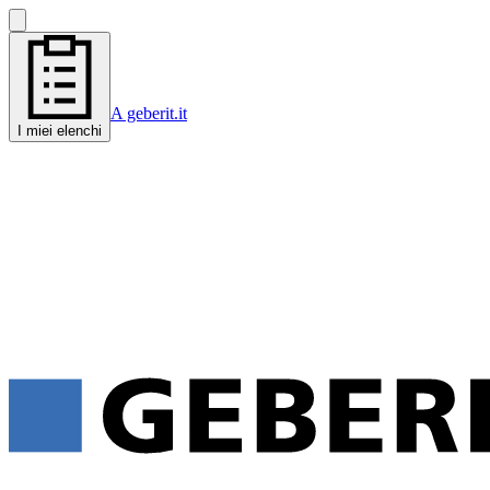
A geberit.it
I miei elenchi