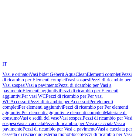
IT
Vasi e orinatoi
Vasi bidet Geberit AquaClean
Elementi completi
Pezzi
di ricambio per Elementi completi
Vasi sospesi
Pezzi di ricambio per
Vasi sospesi
Vasi a pavimento
Pezzi di ricambio per Vasi a
pavimento
Elementi aggiuntivi
Pezzi di ricambio per Elementi
aggiuntivi
Per vasi WC
Pezzi di ricambio per Per vasi
WC
Accessori
Pezzi di ricambio per Accessori
Per elementi
completi
Per elementi aggiuntivi
Pezzi di ricambio per Per elementi
aggiuntivi
Per elementi aggiuntivi e elementi completi
Materiale di
consumo
Vasi e sedili del vaso
Vasi sospesi
Pezzi di ricambio per Vasi
sospesi
Vasi a cacciata
Pezzi di ricambio per Vasi a cacciata
Vasi a
pavimento
Pezzi di ricambio per Vasi a pavimento
Vasi a cacciata per
cassetta di risciacquo esterna monoblocco
Pezzi di ricambio per Vasi