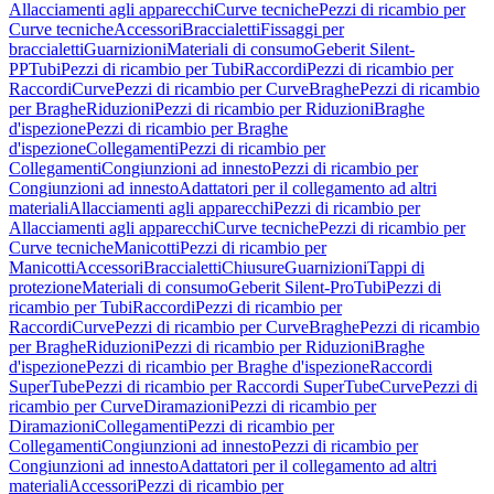
Allacciamenti agli apparecchi
Curve tecniche
Pezzi di ricambio per
Curve tecniche
Accessori
Braccialetti
Fissaggi per
braccialetti
Guarnizioni
Materiali di consumo
Geberit Silent-
PP
Tubi
Pezzi di ricambio per Tubi
Raccordi
Pezzi di ricambio per
Raccordi
Curve
Pezzi di ricambio per Curve
Braghe
Pezzi di ricambio
per Braghe
Riduzioni
Pezzi di ricambio per Riduzioni
Braghe
d'ispezione
Pezzi di ricambio per Braghe
d'ispezione
Collegamenti
Pezzi di ricambio per
Collegamenti
Congiunzioni ad innesto
Pezzi di ricambio per
Congiunzioni ad innesto
Adattatori per il collegamento ad altri
materiali
Allacciamenti agli apparecchi
Pezzi di ricambio per
Allacciamenti agli apparecchi
Curve tecniche
Pezzi di ricambio per
Curve tecniche
Manicotti
Pezzi di ricambio per
Manicotti
Accessori
Braccialetti
Chiusure
Guarnizioni
Tappi di
protezione
Materiali di consumo
Geberit Silent-Pro
Tubi
Pezzi di
ricambio per Tubi
Raccordi
Pezzi di ricambio per
Raccordi
Curve
Pezzi di ricambio per Curve
Braghe
Pezzi di ricambio
per Braghe
Riduzioni
Pezzi di ricambio per Riduzioni
Braghe
d'ispezione
Pezzi di ricambio per Braghe d'ispezione
Raccordi
SuperTube
Pezzi di ricambio per Raccordi SuperTube
Curve
Pezzi di
ricambio per Curve
Diramazioni
Pezzi di ricambio per
Diramazioni
Collegamenti
Pezzi di ricambio per
Collegamenti
Congiunzioni ad innesto
Pezzi di ricambio per
Congiunzioni ad innesto
Adattatori per il collegamento ad altri
materiali
Accessori
Pezzi di ricambio per