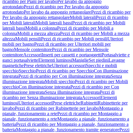
ricambio per Piani per lavabo
Per lavabo da appoggio
arrotondato
Pezzi di ricambio per Per lavabo da appoggio
arrotondato
Per lavabo da appoggio rettangolare
Pezzi di ricambio per
Per lavabo da appoggio rettangolare
Mobili laterali
Pezzi di ricambio
per Mobili laterali
Mobili laterali bassi
Pezzi di ricambio per Mobili
laterali bassi
Mobili a colonna
Pezzi di ricambio per Mobili a
colonna
Mobili a mezza altezza
Pezzi di ricambio per Mobili a mezza
altezza
Mobili pensili
Pezzi di ricambio per Mobili pensili
Ulteriori
mobili per bagno
Pezzi di ricambio per Ulteriori mobili per
bagno
Mensole contenitore
Pezzi di ricambio per Mensole
contenitore
Accessori
Inserti per cassetti e portaoggetti
Portasalviette e
ganci portasalviette
Elementi luminosi
Maniglie
Set piedini
Lavagne
magnetiche
Prese elettriche
Ulteriori accessori
Specchi e mobili
specchio
Specchio
Pezzi di ricambio per Specchio
Con illuminazione
integrata
Pezzi di ricambio per Con illuminazione integrata
Senza
illuminazione integrata
Mobili specchio
Pezzi di ricambio per Mobili
specchio
Con illuminazione integrata
Pezzi di ricambio per Con
illuminazione integrata
Senza illuminazione integrata
Pezzi di
ricambio per Senza illuminazione integrata
Accessori
Elementi
luminosi
Ulteriori accessori
Prese elettriche
Rubinetti
Rubinetterie per
lavabo
Pezzi di ricambio per Rubinetterie per lavabo
Montaggio a
pianale, funzionamento a rete
Pezzi di ricambio per Montaggio a
pianale, funzionamento a rete
Montaggio a pianale, funzionamento a
batteria
Pezzi di ricambio per Montaggio a pianale, funzionamento a
batteria
Montaggio a pianale, funzionamento tramite generatore
Pezzi