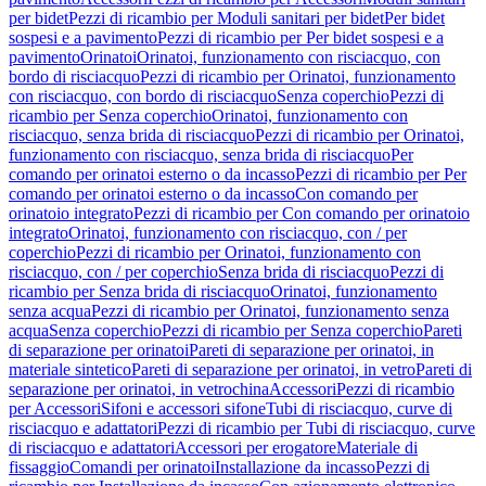
per bidet
Pezzi di ricambio per Moduli sanitari per bidet
Per bidet
sospesi e a pavimento
Pezzi di ricambio per Per bidet sospesi e a
pavimento
Orinatoi
Orinatoi, funzionamento con risciacquo, con
bordo di risciacquo
Pezzi di ricambio per Orinatoi, funzionamento
con risciacquo, con bordo di risciacquo
Senza coperchio
Pezzi di
ricambio per Senza coperchio
Orinatoi, funzionamento con
risciacquo, senza brida di risciacquo
Pezzi di ricambio per Orinatoi,
funzionamento con risciacquo, senza brida di risciacquo
Per
comando per orinatoi esterno o da incasso
Pezzi di ricambio per Per
comando per orinatoi esterno o da incasso
Con comando per
orinatoio integrato
Pezzi di ricambio per Con comando per orinatoio
integrato
Orinatoi, funzionamento con risciacquo, con / per
coperchio
Pezzi di ricambio per Orinatoi, funzionamento con
risciacquo, con / per coperchio
Senza brida di risciacquo
Pezzi di
ricambio per Senza brida di risciacquo
Orinatoi, funzionamento
senza acqua
Pezzi di ricambio per Orinatoi, funzionamento senza
acqua
Senza coperchio
Pezzi di ricambio per Senza coperchio
Pareti
di separazione per orinatoi
Pareti di separazione per orinatoi, in
materiale sintetico
Pareti di separazione per orinatoi, in vetro
Pareti di
separazione per orinatoi, in vetrochina
Accessori
Pezzi di ricambio
per Accessori
Sifoni e accessori sifone
Tubi di risciacquo, curve di
risciacquo e adattatori
Pezzi di ricambio per Tubi di risciacquo, curve
di risciacquo e adattatori
Accessori per erogatore
Materiale di
fissaggio
Comandi per orinatoi
Installazione da incasso
Pezzi di