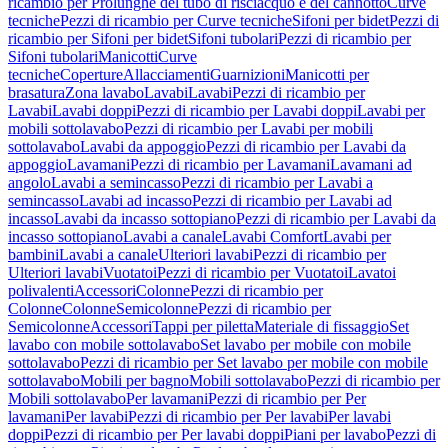
ricambio per Prolunghe del tubo di risciacquo e del cannotto
Curve
tecniche
Pezzi di ricambio per Curve tecniche
Sifoni per bidet
Pezzi di
ricambio per Sifoni per bidet
Sifoni tubolari
Pezzi di ricambio per
Sifoni tubolari
Manicotti
Curve
tecniche
Coperture
Allacciamenti
Guarnizioni
Manicotti per
brasatura
Zona lavabo
Lavabi
Lavabi
Pezzi di ricambio per
Lavabi
Lavabi doppi
Pezzi di ricambio per Lavabi doppi
Lavabi per
mobili sottolavabo
Pezzi di ricambio per Lavabi per mobili
sottolavabo
Lavabi da appoggio
Pezzi di ricambio per Lavabi da
appoggio
Lavamani
Pezzi di ricambio per Lavamani
Lavamani ad
angolo
Lavabi a semincasso
Pezzi di ricambio per Lavabi a
semincasso
Lavabi ad incasso
Pezzi di ricambio per Lavabi ad
incasso
Lavabi da incasso sottopiano
Pezzi di ricambio per Lavabi da
incasso sottopiano
Lavabi a canale
Lavabi Comfort
Lavabi per
bambini
Lavabi a canale
Ulteriori lavabi
Pezzi di ricambio per
Ulteriori lavabi
Vuotatoi
Pezzi di ricambio per Vuotatoi
Lavatoi
polivalenti
Accessori
Colonne
Pezzi di ricambio per
Colonne
Colonne
Semicolonne
Pezzi di ricambio per
Semicolonne
Accessori
Tappi per piletta
Materiale di fissaggio
Set
lavabo con mobile sottolavabo
Set lavabo per mobile con mobile
sottolavabo
Pezzi di ricambio per Set lavabo per mobile con mobile
sottolavabo
Mobili per bagno
Mobili sottolavabo
Pezzi di ricambio per
Mobili sottolavabo
Per lavamani
Pezzi di ricambio per Per
lavamani
Per lavabi
Pezzi di ricambio per Per lavabi
Per lavabi
doppi
Pezzi di ricambio per Per lavabi doppi
Piani per lavabo
Pezzi di