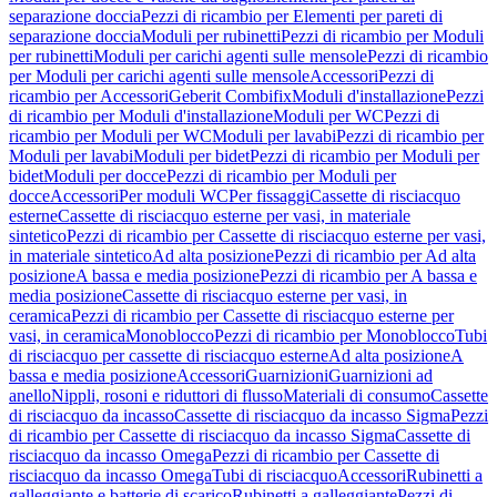
separazione doccia
Pezzi di ricambio per Elementi per pareti di
separazione doccia
Moduli per rubinetti
Pezzi di ricambio per Moduli
per rubinetti
Moduli per carichi agenti sulle mensole
Pezzi di ricambio
per Moduli per carichi agenti sulle mensole
Accessori
Pezzi di
ricambio per Accessori
Geberit Combifix
Moduli d'installazione
Pezzi
di ricambio per Moduli d'installazione
Moduli per WC
Pezzi di
ricambio per Moduli per WC
Moduli per lavabi
Pezzi di ricambio per
Moduli per lavabi
Moduli per bidet
Pezzi di ricambio per Moduli per
bidet
Moduli per docce
Pezzi di ricambio per Moduli per
docce
Accessori
Per moduli WC
Per fissaggi
Cassette di risciacquo
esterne
Cassette di risciacquo esterne per vasi, in materiale
sintetico
Pezzi di ricambio per Cassette di risciacquo esterne per vasi,
in materiale sintetico
Ad alta posizione
Pezzi di ricambio per Ad alta
posizione
A bassa e media posizione
Pezzi di ricambio per A bassa e
media posizione
Cassette di risciacquo esterne per vasi, in
ceramica
Pezzi di ricambio per Cassette di risciacquo esterne per
vasi, in ceramica
Monoblocco
Pezzi di ricambio per Monoblocco
Tubi
di risciacquo per cassette di risciacquo esterne
Ad alta posizione
A
bassa e media posizione
Accessori
Guarnizioni
Guarnizioni ad
anello
Nippli, rosoni e riduttori di flusso
Materiali di consumo
Cassette
di risciacquo da incasso
Cassette di risciacquo da incasso Sigma
Pezzi
di ricambio per Cassette di risciacquo da incasso Sigma
Cassette di
risciacquo da incasso Omega
Pezzi di ricambio per Cassette di
risciacquo da incasso Omega
Tubi di risciacquo
Accessori
Rubinetti a
galleggiante e batterie di scarico
Rubinetti a galleggiante
Pezzi di