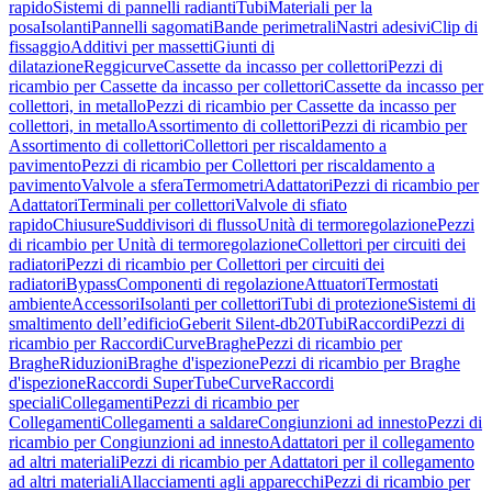
rapido
Sistemi di pannelli radianti
Tubi
Materiali per la
posa
Isolanti
Pannelli sagomati
Bande perimetrali
Nastri adesivi
Clip di
fissaggio
Additivi per massetti
Giunti di
dilatazione
Reggicurve
Cassette da incasso per collettori
Pezzi di
ricambio per Cassette da incasso per collettori
Cassette da incasso per
collettori, in metallo
Pezzi di ricambio per Cassette da incasso per
collettori, in metallo
Assortimento di collettori
Pezzi di ricambio per
Assortimento di collettori
Collettori per riscaldamento a
pavimento
Pezzi di ricambio per Collettori per riscaldamento a
pavimento
Valvole a sfera
Termometri
Adattatori
Pezzi di ricambio per
Adattatori
Terminali per collettori
Valvole di sfiato
rapido
Chiusure
Suddivisori di flusso
Unità di termoregolazione
Pezzi
di ricambio per Unità di termoregolazione
Collettori per circuiti dei
radiatori
Pezzi di ricambio per Collettori per circuiti dei
radiatori
Bypass
Componenti di regolazione
Attuatori
Termostati
ambiente
Accessori
Isolanti per collettori
Tubi di protezione
Sistemi di
smaltimento dell’edificio
Geberit Silent-db20
Tubi
Raccordi
Pezzi di
ricambio per Raccordi
Curve
Braghe
Pezzi di ricambio per
Braghe
Riduzioni
Braghe d'ispezione
Pezzi di ricambio per Braghe
d'ispezione
Raccordi SuperTube
Curve
Raccordi
speciali
Collegamenti
Pezzi di ricambio per
Collegamenti
Collegamenti a saldare
Congiunzioni ad innesto
Pezzi di
ricambio per Congiunzioni ad innesto
Adattatori per il collegamento
ad altri materiali
Pezzi di ricambio per Adattatori per il collegamento
ad altri materiali
Allacciamenti agli apparecchi
Pezzi di ricambio per