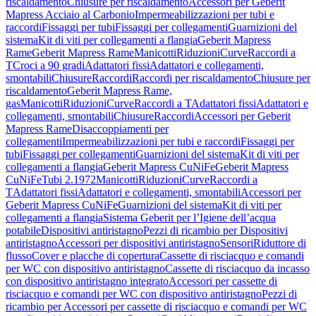
riscaldamento
Chiusure per riscaldamento
Accessori per Geberit
Mapress Acciaio al Carbonio
Impermeabilizzazioni per tubi e
raccordi
Fissaggi per tubi
Fissaggi per collegamenti
Guarnizioni del
sistema
Kit di viti per collegamenti a flangia
Geberit Mapress
Rame
Geberit Mapress Rame
Manicotti
Riduzioni
Curve
Raccordi a
T
Croci a 90 gradi
Adattatori fissi
Adattatori e collegamenti,
smontabili
Chiusure
Raccordi
Raccordi per riscaldamento
Chiusure per
riscaldamento
Geberit Mapress Rame,
gas
Manicotti
Riduzioni
Curve
Raccordi a T
Adattatori fissi
Adattatori e
collegamenti, smontabili
Chiusure
Raccordi
Accessori per Geberit
Mapress Rame
Disaccoppiamenti per
collegamenti
Impermeabilizzazioni per tubi e raccordi
Fissaggi per
tubi
Fissaggi per collegamenti
Guarnizioni del sistema
Kit di viti per
collegamenti a flangia
Geberit Mapress CuNiFe
Geberit Mapress
CuNiFe
Tubi 2.1972
Manicotti
Riduzioni
Curve
Raccordi a
T
Adattatori fissi
Adattatori e collegamenti, smontabili
Accessori per
Geberit Mapress CuNiFe
Guarnizioni del sistema
Kit di viti per
collegamenti a flangia
Sistema Geberit per l’Igiene dell’acqua
potabile
Dispositivi antiristagno
Pezzi di ricambio per Dispositivi
antiristagno
Accessori per dispositivi antiristagno
Sensori
Riduttore di
flusso
Cover e placche di copertura
Cassette di risciacquo e comandi
per WC con dispositivo antiristagno
Cassette di risciacquo da incasso
con dispositivo antiristagno integrato
Accessori per cassette di
risciacquo e comandi per WC con dispositivo antiristagno
Pezzi di
ricambio per Accessori per cassette di risciacquo e comandi per WC