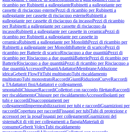
ricambio per Rubinetti a galleggiante
Rubinetti a galleggiante per
cassette di risciacquo esterne
Pezzi di ricambio per Rubinetti a
galleggiante per cassette di risciacquo esterne
Rubinetti a
galleggiante per cassette di risciacquo da incasso
Pezzi di ricambio
per Rubinetti a galleggiante per cassette di risciacquo da
incasso
Rubinetti a galleggiante per cassette in ceramica
Pezzi di
ricambio per Rubinetti a galleggiante per cassette in
ceramica
Rubinetti a galleggiante per Monolith
Pezzi di ricambio per
Rubinetti a galleggiante per Monolith
Batterie di scarico
Pezzi di
ricambio per Batterie di scarico
Risciacquo a due quantità
Pezzi di
ricambio per Risciacquo a due quantità
Batterie
Pezzi di ricambio per
Batterie
Risciacquo a due quantità
Pezzi di ricambio per Risciacquo a
due quantità
Accessori
Pulsanti
Adattatori
Membrane
Adduzione
idrica
Geberit FlowFit
Tubi multistrato
Tubi riscaldamento
multistrato
Tubi monostrato
Raccordi
Giunti
Riduzioni
Curve
Raccordi
a T
Adattatori fissi
Adattatori e collegamenti,
smontabili
Chiusure
Raccordi
Collettori con raccordo filettato
Raccordi
per riscaldamento
Chiusure per riscaldamento
Accessori
Isolanti per
tubi e raccordi
Disaccoppiamenti per
collegamenti
Impermeabilizzazioni per tubi e raccordi
Guarnizioni per
raccordi
Copertura per raccordi
Fissaggi per tubi
Tubi di protezione e
accessori per la posa
Fissaggi per collegamenti
Guarnizioni del
sistema
Kit di viti per collegamenti a flangia
Materiali di
consumo
Geberit Volex
Tubi riscaldamento