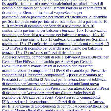
fissaggi
Scarico per tetti convenzionale
Imbuti per pluviali
Pezzi di
ricambio per Imbuti per pluviali
Elementi barriera al vapore
Pezzi di
ricambio per Elementi barriera al vapore
Scarico per
pavimento
Scarico pavimento per interni ed esterni
Pezzi di ricambio
per Scarico pavimento per interni ed esterni
Scarichi a pavimento 10
x 10 cm
Pezzi di ricambio per Scarichi a pavimento 10 x 10
cm
Scarichi a pavimento per balcone e terrazzo, 10 x 10 cm
Pezzi di
ricambio per Scarichi a pavimento per balcone e terrazzo, 10 x 10
cm
Scarichi a pavimento 13 x 13 cm
Pezzi di ricambio per Scarichi a
pavimento 13 x 13 cm
Scarichi a pavimento per balconi e terrazzi, 13
x 13 cm
Pezzi di ricambio per Scarichi a pavimento per balconi e
terrazzi, 13 x 13 cm
Accessori
Pezzi di ricambio per
Accessori
Attrezzi, componenti di rete e software
Attrezzi
Attrezzi per
Geberit FlowFit
Pezzi di ricambio per Attrezzi per Geberit
FlowFit
Pressatrici manuali
Pezzi di ricambio per Pressatrici
manuali
Pressatrici compatibilità [1]
Pezzi di ricambio per Pressatrici
compatibilità [1]
Pressatrici compatibilità [2]
Pezzi di ricambio per
Pressatrici compatibilità [2]
Attrezzi per la lavorazione dei tubi
Pezzi
di ricambio per Attrezzi per la lavorazione dei tubi
Tappi prova
pressione
Strumenti di controllo
Pressatrici con attrezzi
Accessori
Pezzi
di ricambio per Accessori
Attrezzi per Geberit Volex
Pezzi di
ricambio per Attrezzi per Geberit Volex
Pressatrici compatibilità
[2]
Attrezzi per la lavorazione di tubi
Pezzi di ricambio per Attrezzi
per la lavorazione di tubi
Strumenti di controllo
Accessori
Attrezzi per
Geberit Mapress
Pezzi di ricambio per Attrezzi per Geberit