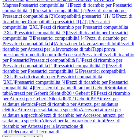
Mapress
Pressatrici compatibilità [1]
Pezzi di ricambio per Pressatrici
compatibilità [1]
Pressatrici compatibilità [2]
Pezzi di ricambio per
Pressatrici compatibilità [2]
Compatibilità pressatrici [1] / [2]
Pezzi di
ricambio per Compatibilità pressatrici [1] / [2]
Pressatrici
compatibilità [2XL]
Pezzi di ricambio per Pressatrici compatibilità
[2XL]
Pressatrici compatibilità [3]
Pezzi di ricambio per Pressatrici
compatibilità [3]
Pressatrici compatibilità [4]
Pezzi di ricambio per
Pressatrici compatibilità [4]
Attrezzi per la lavorazione di tubi
Pezzi di
ricambio per Attrezzi per la lavorazione di tubi
Tappi prova
pressione
Strumenti di controllo
Accessori
Pressatrici
Pezzi di ricambio
per Pressatrici
Pressatrici compatibilità [1]
Pezzi di ricambio per
Pressatrici compatibilità [1]
Pressatrici compatibilità [2]
Pezzi di
ricambio per Pressatrici compatibilità [2]
Pressatrici compatibilità
[2XL]
Pezzi di ricambio per Pressatrici compatibilità
[2XL]
Pressatrici compatibilità [4]
Pezzi di ricambio per Pressatrici
compatibilità [4]
Per sistemi di pannelli radianti Geberit
Srotolatori
tubi
Attrezzi per Geberit Silent-db20 / Geberit PE
Pezzi di ricambio
per Attrezzi per Geberit Silent-db20 / Geberit PE
Attrezzi per
saldatura elettrica
Pezzi di ricambio per Attrezzi per saldatura
elettrica
Attrezzi per saldatura a specchio
Accessori attrezzi per
saldatura a specchio
Pezzi di ricambio per Accessori attrezzi per
saldatura a specchio
Attrezzi per la lavorazione di tubi
Pezzi di
ricambio per Attrezzi per la lavorazione di
tubi
Telecomandi
Telecomandi