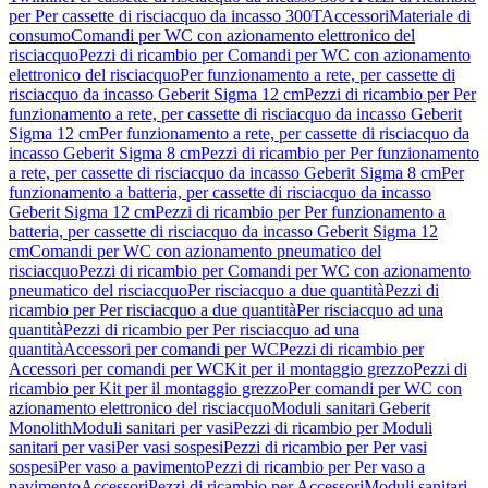
per Per cassette di risciacquo da incasso 300T
Accessori
Materiale di
consumo
Comandi per WC con azionamento elettronico del
risciacquo
Pezzi di ricambio per Comandi per WC con azionamento
elettronico del risciacquo
Per funzionamento a rete, per cassette di
risciacquo da incasso Geberit Sigma 12 cm
Pezzi di ricambio per Per
funzionamento a rete, per cassette di risciacquo da incasso Geberit
Sigma 12 cm
Per funzionamento a rete, per cassette di risciacquo da
incasso Geberit Sigma 8 cm
Pezzi di ricambio per Per funzionamento
a rete, per cassette di risciacquo da incasso Geberit Sigma 8 cm
Per
funzionamento a batteria, per cassette di risciacquo da incasso
Geberit Sigma 12 cm
Pezzi di ricambio per Per funzionamento a
batteria, per cassette di risciacquo da incasso Geberit Sigma 12
cm
Comandi per WC con azionamento pneumatico del
risciacquo
Pezzi di ricambio per Comandi per WC con azionamento
pneumatico del risciacquo
Per risciacquo a due quantità
Pezzi di
ricambio per Per risciacquo a due quantità
Per risciacquo ad una
quantità
Pezzi di ricambio per Per risciacquo ad una
quantità
Accessori per comandi per WC
Pezzi di ricambio per
Accessori per comandi per WC
Kit per il montaggio grezzo
Pezzi di
ricambio per Kit per il montaggio grezzo
Per comandi per WC con
azionamento elettronico del risciacquo
Moduli sanitari Geberit
Monolith
Moduli sanitari per vasi
Pezzi di ricambio per Moduli
sanitari per vasi
Per vasi sospesi
Pezzi di ricambio per Per vasi
sospesi
Per vaso a pavimento
Pezzi di ricambio per Per vaso a
pavimento
Accessori
Pezzi di ricambio per Accessori
Moduli sanitari