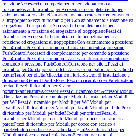
rotazione
Accessori di completamento per azionamento a
rotazione
Pezzi di ricambio per Accessori di completamento per
azionamento a rotazione
Con azionamento a rotazione ed erogazione
al troppopieno
Pezzi di ricambio per Con azionamento a rotazione ed
erogazione al troppopieno
Accessori di completamento per
azionamento a rotazione ed erogazione al troppopieno
Pezzi di
ricambio per Accessori di completamento per azionamento a
rotazione ed erogazione al troppopieno
Con azionamento a pressione
PushControl
Pezzi di ricambio per Con azionamento a pressione
PushControl
Accessori di completamento per comando a pressione
PushControl
Pezzi di ricambio per Accessori di completamento per
comando a pressione PushControl
Con tappo per piletta
Pezzi di
ricambio per Con tappo per piletta
Accessori per sifoni per vasche da
bagno
Tappi per piletta
Allacciamenti idrici
Sistemi di installazione e
di risciacquo
Geberit Duofix
Pareti
Pezzi di ricambio per Pareti
Sistemi
portanti
Pezzi di ricambio per Sistemi
portanti
Pannellature
Accessori
Pezzi di ricambio per Accessori
Moduli
d'installazione
Pezzi di ricambio per Moduli d'installazione
Moduli
per WC
Pezzi di ricambio per Moduli per WC
Moduli per
lavabi
Pezzi di ricambio per Moduli per lavabi
Moduli per bidet
Pezzi
di ricambio per Moduli per bidet
Moduli per orinatoi
Pezzi di
ricambio per Moduli per orinatoi
Moduli per docce con scarico a
parete
Pezzi di ricambio per Moduli per docce con scarico a
parete
Moduli per docce e vasche da bagno
Pezzi di ricambio per
Moduli per docce e vasche da bagno
Elementi per pareti di