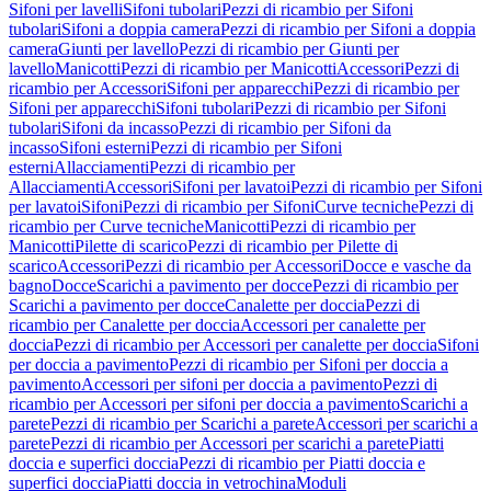
Sifoni per lavelli
Sifoni tubolari
Pezzi di ricambio per Sifoni
tubolari
Sifoni a doppia camera
Pezzi di ricambio per Sifoni a doppia
camera
Giunti per lavello
Pezzi di ricambio per Giunti per
lavello
Manicotti
Pezzi di ricambio per Manicotti
Accessori
Pezzi di
ricambio per Accessori
Sifoni per apparecchi
Pezzi di ricambio per
Sifoni per apparecchi
Sifoni tubolari
Pezzi di ricambio per Sifoni
tubolari
Sifoni da incasso
Pezzi di ricambio per Sifoni da
incasso
Sifoni esterni
Pezzi di ricambio per Sifoni
esterni
Allacciamenti
Pezzi di ricambio per
Allacciamenti
Accessori
Sifoni per lavatoi
Pezzi di ricambio per Sifoni
per lavatoi
Sifoni
Pezzi di ricambio per Sifoni
Curve tecniche
Pezzi di
ricambio per Curve tecniche
Manicotti
Pezzi di ricambio per
Manicotti
Pilette di scarico
Pezzi di ricambio per Pilette di
scarico
Accessori
Pezzi di ricambio per Accessori
Docce e vasche da
bagno
Docce
Scarichi a pavimento per docce
Pezzi di ricambio per
Scarichi a pavimento per docce
Canalette per doccia
Pezzi di
ricambio per Canalette per doccia
Accessori per canalette per
doccia
Pezzi di ricambio per Accessori per canalette per doccia
Sifoni
per doccia a pavimento
Pezzi di ricambio per Sifoni per doccia a
pavimento
Accessori per sifoni per doccia a pavimento
Pezzi di
ricambio per Accessori per sifoni per doccia a pavimento
Scarichi a
parete
Pezzi di ricambio per Scarichi a parete
Accessori per scarichi a
parete
Pezzi di ricambio per Accessori per scarichi a parete
Piatti
doccia e superfici doccia
Pezzi di ricambio per Piatti doccia e
superfici doccia
Piatti doccia in vetrochina
Moduli