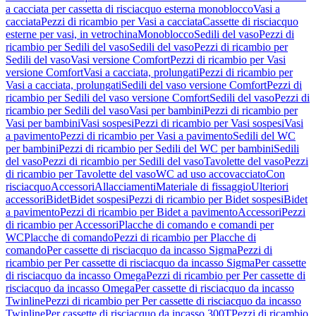
a cacciata per cassetta di risciacquo esterna monoblocco
Vasi a
cacciata
Pezzi di ricambio per Vasi a cacciata
Cassette di risciacquo
esterne per vasi, in vetrochina
Monoblocco
Sedili del vaso
Pezzi di
ricambio per Sedili del vaso
Sedili del vaso
Pezzi di ricambio per
Sedili del vaso
Vasi versione Comfort
Pezzi di ricambio per Vasi
versione Comfort
Vasi a cacciata, prolungati
Pezzi di ricambio per
Vasi a cacciata, prolungati
Sedili del vaso versione Comfort
Pezzi di
ricambio per Sedili del vaso versione Comfort
Sedili del vaso
Pezzi di
ricambio per Sedili del vaso
Vasi per bambini
Pezzi di ricambio per
Vasi per bambini
Vasi sospesi
Pezzi di ricambio per Vasi sospesi
Vasi
a pavimento
Pezzi di ricambio per Vasi a pavimento
Sedili del WC
per bambini
Pezzi di ricambio per Sedili del WC per bambini
Sedili
del vaso
Pezzi di ricambio per Sedili del vaso
Tavolette del vaso
Pezzi
di ricambio per Tavolette del vaso
WC ad uso accovacciato
Con
risciacquo
Accessori
Allacciamenti
Materiale di fissaggio
Ulteriori
accessori
Bidet
Bidet sospesi
Pezzi di ricambio per Bidet sospesi
Bidet
a pavimento
Pezzi di ricambio per Bidet a pavimento
Accessori
Pezzi
di ricambio per Accessori
Placche di comando e comandi per
WC
Placche di comando
Pezzi di ricambio per Placche di
comando
Per cassette di risciacquo da incasso Sigma
Pezzi di
ricambio per Per cassette di risciacquo da incasso Sigma
Per cassette
di risciacquo da incasso Omega
Pezzi di ricambio per Per cassette di
risciacquo da incasso Omega
Per cassette di risciacquo da incasso
Twinline
Pezzi di ricambio per Per cassette di risciacquo da incasso
Twinline
Per cassette di risciacquo da incasso 300T
Pezzi di ricambio