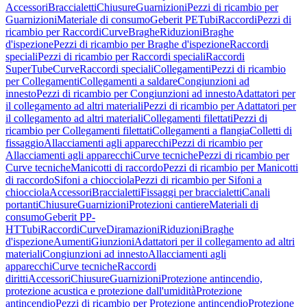
Accessori
Braccialetti
Chiusure
Guarnizioni
Pezzi di ricambio per
Guarnizioni
Materiale di consumo
Geberit PE
Tubi
Raccordi
Pezzi di
ricambio per Raccordi
Curve
Braghe
Riduzioni
Braghe
d'ispezione
Pezzi di ricambio per Braghe d'ispezione
Raccordi
speciali
Pezzi di ricambio per Raccordi speciali
Raccordi
SuperTube
Curve
Raccordi speciali
Collegamenti
Pezzi di ricambio
per Collegamenti
Collegamenti a saldare
Congiunzioni ad
innesto
Pezzi di ricambio per Congiunzioni ad innesto
Adattatori per
il collegamento ad altri materiali
Pezzi di ricambio per Adattatori per
il collegamento ad altri materiali
Collegamenti filettati
Pezzi di
ricambio per Collegamenti filettati
Collegamenti a flangia
Colletti di
fissaggio
Allacciamenti agli apparecchi
Pezzi di ricambio per
Allacciamenti agli apparecchi
Curve tecniche
Pezzi di ricambio per
Curve tecniche
Manicotti di raccordo
Pezzi di ricambio per Manicotti
di raccordo
Sifoni a chiocciola
Pezzi di ricambio per Sifoni a
chiocciola
Accessori
Braccialetti
Fissaggi per braccialetti
Canali
portanti
Chiusure
Guarnizioni
Protezioni cantiere
Materiali di
consumo
Geberit PP-
HT
Tubi
Raccordi
Curve
Diramazioni
Riduzioni
Braghe
d'ispezione
Aumenti
Giunzioni
Adattatori per il collegamento ad altri
materiali
Congiunzioni ad innesto
Allacciamenti agli
apparecchi
Curve tecniche
Raccordi
diritti
Accessori
Chiusure
Guarnizioni
Protezione antincendio,
protezione acustica e protezione dall'umidità
Protezione
antincendio
Pezzi di ricambio per Protezione antincendio
Protezione