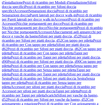
d'installazione
Pezzi di ricambio per Moduli d'installazione
Sifoni
doccia specifici
Pezzi di ricambio per Sifoni doccia
specifici
Accessori
Separazioni doccia
Pezzi di ricambio per
Separazioni doccia
Pareti laterali per docce walk-in
Pezzi di ricambio
per Pareti laterali per docce walk-in
Accessori
Pezzi di ricambio per
Accessori
Nicchie portaoggetti per docce
Pezzi di ricambio per
Nicchie portaoggetti per docce
Nicchie portaoggetti
Pezzi di ricambio
per Nicchie portaoggetti
Accessori
Allacciamenti agli apparecchi per
docce e vasche da bagno
Sifoni per piatti doccia, d52
Pezzi di
ricambio per Sifoni per piatti doccia, d52
Con tappo per piletta
Pezzi
di ricambio per Con tappo per piletta
Sifoni per piatti doccia,
d62
Pezzi di ricambio per Sifoni per piatti doccia, d62
Con tappo per
piletta
Pezzi di ricambio per Con tappo per piletta
Tappi per
piletta
Pezzi di ricambio per Tappi per piletta
Sifoni per piatti doccia,
d90
Pezzi di ricambio per Sifoni per piatti doccia, d90
Con tappo per
piletta
Pezzi di ricambio per Con tappo per piletta
Senza tappo per
piletta
Pezzi di ricambio per Senza tappo per piletta
Tappi per
piletta
Pezzi di ricambio per Tappi per piletta
Sifoni per piatti doccia
Sestra
Pezzi di ricambio per Sifoni per piatti doccia Sestra
Senza
tappo per piletta
Pezzi di ricambio per Senza tappo per
piletta
Accessori per sifoni per piatti doccia
Pezzi di ricambio per
Accessori per sifoni per piatti doccia
Tappi per piletta
Pezzi di
ricambio per Tappi per piletta
Scarichi
Sifoni per vasche da bagno,
d52
Pezzi di ricambio per Sifoni per vasche da bagno, d52
Con
azionamento a rotazione
Pezzi di ricambio per Con azionamento a