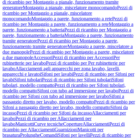
di ricambio per Montaggio a pianale, funzionamento tramite
generatore
Montaggio a pianale, miscelatore monocomando
Pezzi di
ricambio per Montaggio a pianale, miscelatore
monocomando
Montaggio a parete, funzionamento a rete
Pezzi di
ricambio per Montaggio a parete, funzionamento a rete
Montaggio a
parete, funzionamento a batteria
Pezzi di ricambio per Montaggio a
parete, funzionamento a batteria
Montaggio a parete, funzionamento
tramite generatore
Pezzi di ricambio per Montaggio a parete,
funzionamento tramite generatore
Montaggio a parete, miscelatore a
due manopole
Pezzi di ricambio per Montaggio a parete, miscelatore
a due manopole
Accessori
Pezzi di ricambio per Accessori
Per
rubinetterie per lavabo
Pezzi di ricambio per Per rubinetterie per
lavabo
Allacciamenti agli apparecchi per zona lavabo, lavelli,
apparecchi e lavatoi
Sifoni per lavabi
Pezzi di ricambio per Sifoni per
lavabi
Sifoni tubolari
Pezzi di ricambio per Sifoni tubolari
Sifoni
tubolari, modello compatto
Pezzi di ricambio per Sifoni tubolari,
modello compatto
Sifoni con tubo ad immersione per lavabo
Pezzi di
ricambio per Sifoni con tubo ad immersione per lavabo
Sifoni a
passaggio diretto per lavabo, modello compatto
Pezzi di ricambio per
Sifoni a passaggio diretto per lavabo, modello compatto
Sifoni da
incasso
Pezzi di ricambio per Sifoni da incasso
Allacciamenti per
lavabo
Pezzi di ricambio per Allacciamenti per
lavabo
Manicotti
Curve tecniche
Coperture
Allacciamenti
Pezzi di
ricambio per Allacciamenti
Guarnizioni
Manicotti per
brasatura
Prolunghe
Comandi
Sifoni per lavelli
Pezzi di ricambio per