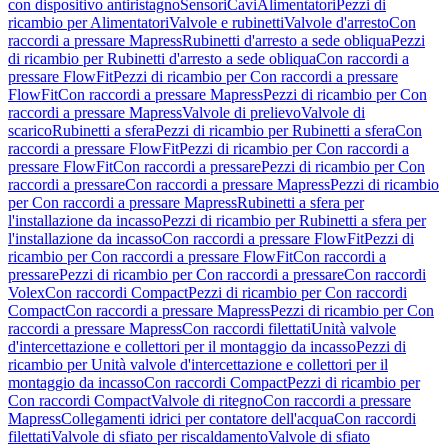
con dispositivo antiristagno
Sensori
Cavi
Alimentatori
Pezzi di
ricambio per Alimentatori
Valvole e rubinetti
Valvole d'arresto
Con
raccordi a pressare Mapress
Rubinetti d'arresto a sede obliqua
Pezzi
di ricambio per Rubinetti d'arresto a sede obliqua
Con raccordi a
pressare FlowFit
Pezzi di ricambio per Con raccordi a pressare
FlowFit
Con raccordi a pressare Mapress
Pezzi di ricambio per Con
raccordi a pressare Mapress
Valvole di prelievo
Valvole di
scarico
Rubinetti a sfera
Pezzi di ricambio per Rubinetti a sfera
Con
raccordi a pressare FlowFit
Pezzi di ricambio per Con raccordi a
pressare FlowFit
Con raccordi a pressare
Pezzi di ricambio per Con
raccordi a pressare
Con raccordi a pressare Mapress
Pezzi di ricambio
per Con raccordi a pressare Mapress
Rubinetti a sfera per
l'installazione da incasso
Pezzi di ricambio per Rubinetti a sfera per
l'installazione da incasso
Con raccordi a pressare FlowFit
Pezzi di
ricambio per Con raccordi a pressare FlowFit
Con raccordi a
pressare
Pezzi di ricambio per Con raccordi a pressare
Con raccordi
Volex
Con raccordi Compact
Pezzi di ricambio per Con raccordi
Compact
Con raccordi a pressare Mapress
Pezzi di ricambio per Con
raccordi a pressare Mapress
Con raccordi filettati
Unità valvole
d'intercettazione e collettori per il montaggio da incasso
Pezzi di
ricambio per Unità valvole d'intercettazione e collettori per il
montaggio da incasso
Con raccordi Compact
Pezzi di ricambio per
Con raccordi Compact
Valvole di ritegno
Con raccordi a pressare
Mapress
Collegamenti idrici per contatore dell'acqua
Con raccordi
filettati
Valvole di sfiato per riscaldamento
Valvole di sfiato