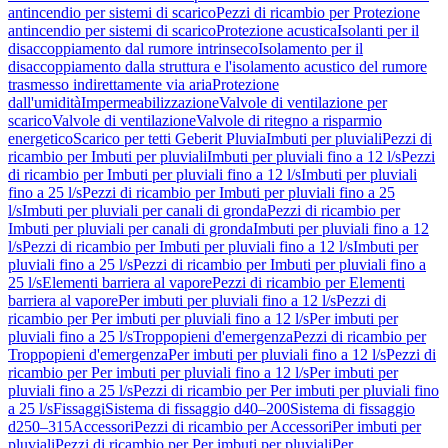
antincendio per sistemi di scarico
Pezzi di ricambio per Protezione
antincendio per sistemi di scarico
Protezione acustica
Isolanti per il
disaccoppiamento dal rumore intrinseco
Isolamento per il
disaccoppiamento dalla struttura e l'isolamento acustico del rumore
trasmesso indirettamente via aria
Protezione
dall'umidità
Impermeabilizzazione
Valvole di ventilazione per
scarico
Valvole di ventilazione
Valvole di ritegno a risparmio
energetico
Scarico per tetti Geberit Pluvia
Imbuti per pluviali
Pezzi di
ricambio per Imbuti per pluviali
Imbuti per pluviali fino a 12 l/s
Pezzi
di ricambio per Imbuti per pluviali fino a 12 l/s
Imbuti per pluviali
fino a 25 l/s
Pezzi di ricambio per Imbuti per pluviali fino a 25
l/s
Imbuti per pluviali per canali di gronda
Pezzi di ricambio per
Imbuti per pluviali per canali di gronda
Imbuti per pluviali fino a 12
l/s
Pezzi di ricambio per Imbuti per pluviali fino a 12 l/s
Imbuti per
pluviali fino a 25 l/s
Pezzi di ricambio per Imbuti per pluviali fino a
25 l/s
Elementi barriera al vapore
Pezzi di ricambio per Elementi
barriera al vapore
Per imbuti per pluviali fino a 12 l/s
Pezzi di
ricambio per Per imbuti per pluviali fino a 12 l/s
Per imbuti per
pluviali fino a 25 l/s
Troppopieni d'emergenza
Pezzi di ricambio per
Troppopieni d'emergenza
Per imbuti per pluviali fino a 12 l/s
Pezzi di
ricambio per Per imbuti per pluviali fino a 12 l/s
Per imbuti per
pluviali fino a 25 l/s
Pezzi di ricambio per Per imbuti per pluviali fino
a 25 l/s
Fissaggi
Sistema di fissaggio d40–200
Sistema di fissaggio
d250–315
Accessori
Pezzi di ricambio per Accessori
Per imbuti per
pluviali
Pezzi di ricambio per Per imbuti per pluviali
Per