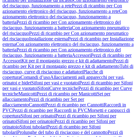
ricambio per Installazione da incasso
Con azionamento elettronico
del risciacquo, funzionamento a rete
Pezzi di ricambio per Con
azionamento elettronico del risciacquo, funzionamento a rete
Con
azionamento elettronico del risciacquo, funzionamento a
batteria
Pezzi di ricambio per Con azionamento elettronico del
risciacquo, funzionamento a batteria
Con azionamento pneumatico
del risciacquo
Pezzi di ricambio per Con azionamento pneumatico
del risciacquo
Installazione esterna
Pezzi di ricambio per Installazione
esterna
Con azionamento elettronico del risciacquo, funzionamento a
batteria
Pezzi di ricambio per Con azionamento elettronico del
risciacquo, funzionamento a batteria
Accessori
Pezzi di ricambio per
Accessori
Kit per il montaggio grezzo e kit di adattamento
Pezzi di
ricambio per Kit per il montaggio grezzo e kit di adattamento
Tubi di
risciacquo, curve di risciacquo e adattatori
Placche di
copertura
Comandi d’uso
Allacciamenti agli apparecchi per vasi,
orinatoi e bidet
Sifoni per vasi e vuotatoi
Pezzi di ricambio per Sifoni
per vasi e vuotatoi
Sifoni
Curve tecniche
Pezzi di ricambio per Curve
tecniche
Manicotti
Pezzi di ricambio per Manicotti
Set per
allacciamento
Pezzi di ricambio per Set per
allacciamento
Cannotti
Pezzi di ricambio per Cannotti
Raccordi in
PVC
Pezzi di ricambio per Raccordi in PVC
Morsetti e cappucci di
copertura
Sifoni per orinatoi
Pezzi di ricambio per Sifoni per
orinatoi
Sifoni per orinatoio
Pezzi di ricambio per Sifoni per
orinatoio
Sifoni tubolari
Pezzi di ricambio per Sifoni
tubolari
Prolunghe del tubo di risciacquo e del cannotto
Pezzi di