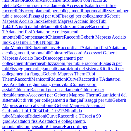
monostrato
Raccordi
Allacciamenti
Collettori con raccordo
filettato
Raccordi per riscaldamento
Accessori
Isolanti per tubi e
raccordi
Disaccoppiamenti per collegamenti
Impermeabilizzazioni per
tubi e raccordi
Fissaggi per tubi
Fissaggi per collegamenti
Geberit
Mapress Acciaio Inox
Geberit Mapress Acciaio Inox
Tubi
1.4401
Nippli da tubo
Manicotti
Riduzioni
Curve
Raccordi a
T
Adattatori fissi
Adattatori e collegamenti,
smontabili
Compensatori
Chiusure
Raccordi
Geberit Mapress Acciaio
Inox, gas
Tubi 1.4401
Nippli da
tubo
Manicotti
Riduzioni
Curve
Raccordi a T
Adattatori fissi
Adattatori
e collegamenti, smontabili
Chiusure
Raccordi
Accessori Geberit
Mapress Acciaio Inox
Disaccoppiamenti per
collegamenti
Impermeabilizzazioni per tubi e raccordi
Fissaggi per
tubi
Fissaggi per collegamenti
Guarnizioni del sistema
Kit di viti per
collegamenti a flangia
Geberit Mapress Therm
Tubi
Therm
Raccordi
Manicotti
Riduzioni
Curve
Raccordi a T
Adattatori
fissi
Adattatori e giunzioni, removibili
Compensatori
assiali
Chiusure
Raccordi per riscaldamento
Chiusure per
riscaldamento
Accessori per Geberit Mapress Therm
Guarnizioni del
sistema
Kit di viti per collegamenti a flangia
Fissaggi per tubi
Geberit
Mapress acciaio al Carbonio
Geberit Mapress Acciaio al
Carbonio
Tubi 1.0034
Tubi 1.0215
Nippli da
tubo
Manicotti
Riduzioni
Curve
Raccordi a T
Croci a 90
gradi
Adattatori fissi
Adattatori e collegamenti,
smontabili
Compensatori
Chiusure
Raccordi per