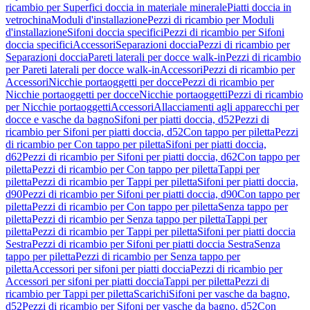
ricambio per Superfici doccia in materiale minerale
Piatti doccia in
vetrochina
Moduli d'installazione
Pezzi di ricambio per Moduli
d'installazione
Sifoni doccia specifici
Pezzi di ricambio per Sifoni
doccia specifici
Accessori
Separazioni doccia
Pezzi di ricambio per
Separazioni doccia
Pareti laterali per docce walk-in
Pezzi di ricambio
per Pareti laterali per docce walk-in
Accessori
Pezzi di ricambio per
Accessori
Nicchie portaoggetti per docce
Pezzi di ricambio per
Nicchie portaoggetti per docce
Nicchie portaoggetti
Pezzi di ricambio
per Nicchie portaoggetti
Accessori
Allacciamenti agli apparecchi per
docce e vasche da bagno
Sifoni per piatti doccia, d52
Pezzi di
ricambio per Sifoni per piatti doccia, d52
Con tappo per piletta
Pezzi
di ricambio per Con tappo per piletta
Sifoni per piatti doccia,
d62
Pezzi di ricambio per Sifoni per piatti doccia, d62
Con tappo per
piletta
Pezzi di ricambio per Con tappo per piletta
Tappi per
piletta
Pezzi di ricambio per Tappi per piletta
Sifoni per piatti doccia,
d90
Pezzi di ricambio per Sifoni per piatti doccia, d90
Con tappo per
piletta
Pezzi di ricambio per Con tappo per piletta
Senza tappo per
piletta
Pezzi di ricambio per Senza tappo per piletta
Tappi per
piletta
Pezzi di ricambio per Tappi per piletta
Sifoni per piatti doccia
Sestra
Pezzi di ricambio per Sifoni per piatti doccia Sestra
Senza
tappo per piletta
Pezzi di ricambio per Senza tappo per
piletta
Accessori per sifoni per piatti doccia
Pezzi di ricambio per
Accessori per sifoni per piatti doccia
Tappi per piletta
Pezzi di
ricambio per Tappi per piletta
Scarichi
Sifoni per vasche da bagno,
d52
Pezzi di ricambio per Sifoni per vasche da bagno, d52
Con