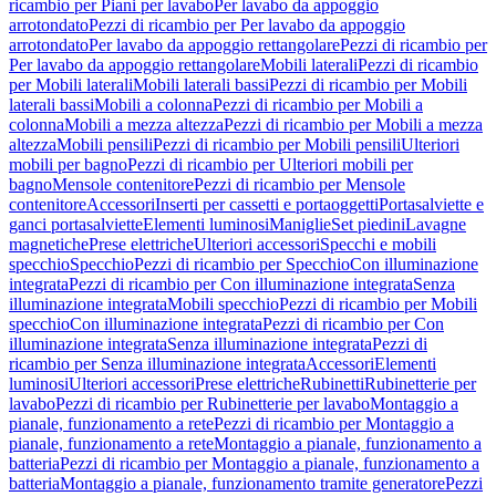
ricambio per Piani per lavabo
Per lavabo da appoggio
arrotondato
Pezzi di ricambio per Per lavabo da appoggio
arrotondato
Per lavabo da appoggio rettangolare
Pezzi di ricambio per
Per lavabo da appoggio rettangolare
Mobili laterali
Pezzi di ricambio
per Mobili laterali
Mobili laterali bassi
Pezzi di ricambio per Mobili
laterali bassi
Mobili a colonna
Pezzi di ricambio per Mobili a
colonna
Mobili a mezza altezza
Pezzi di ricambio per Mobili a mezza
altezza
Mobili pensili
Pezzi di ricambio per Mobili pensili
Ulteriori
mobili per bagno
Pezzi di ricambio per Ulteriori mobili per
bagno
Mensole contenitore
Pezzi di ricambio per Mensole
contenitore
Accessori
Inserti per cassetti e portaoggetti
Portasalviette e
ganci portasalviette
Elementi luminosi
Maniglie
Set piedini
Lavagne
magnetiche
Prese elettriche
Ulteriori accessori
Specchi e mobili
specchio
Specchio
Pezzi di ricambio per Specchio
Con illuminazione
integrata
Pezzi di ricambio per Con illuminazione integrata
Senza
illuminazione integrata
Mobili specchio
Pezzi di ricambio per Mobili
specchio
Con illuminazione integrata
Pezzi di ricambio per Con
illuminazione integrata
Senza illuminazione integrata
Pezzi di
ricambio per Senza illuminazione integrata
Accessori
Elementi
luminosi
Ulteriori accessori
Prese elettriche
Rubinetti
Rubinetterie per
lavabo
Pezzi di ricambio per Rubinetterie per lavabo
Montaggio a
pianale, funzionamento a rete
Pezzi di ricambio per Montaggio a
pianale, funzionamento a rete
Montaggio a pianale, funzionamento a
batteria
Pezzi di ricambio per Montaggio a pianale, funzionamento a
batteria
Montaggio a pianale, funzionamento tramite generatore
Pezzi