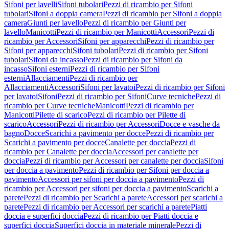
Sifoni per lavelli
Sifoni tubolari
Pezzi di ricambio per Sifoni
tubolari
Sifoni a doppia camera
Pezzi di ricambio per Sifoni a doppia
camera
Giunti per lavello
Pezzi di ricambio per Giunti per
lavello
Manicotti
Pezzi di ricambio per Manicotti
Accessori
Pezzi di
ricambio per Accessori
Sifoni per apparecchi
Pezzi di ricambio per
Sifoni per apparecchi
Sifoni tubolari
Pezzi di ricambio per Sifoni
tubolari
Sifoni da incasso
Pezzi di ricambio per Sifoni da
incasso
Sifoni esterni
Pezzi di ricambio per Sifoni
esterni
Allacciamenti
Pezzi di ricambio per
Allacciamenti
Accessori
Sifoni per lavatoi
Pezzi di ricambio per Sifoni
per lavatoi
Sifoni
Pezzi di ricambio per Sifoni
Curve tecniche
Pezzi di
ricambio per Curve tecniche
Manicotti
Pezzi di ricambio per
Manicotti
Pilette di scarico
Pezzi di ricambio per Pilette di
scarico
Accessori
Pezzi di ricambio per Accessori
Docce e vasche da
bagno
Docce
Scarichi a pavimento per docce
Pezzi di ricambio per
Scarichi a pavimento per docce
Canalette per doccia
Pezzi di
ricambio per Canalette per doccia
Accessori per canalette per
doccia
Pezzi di ricambio per Accessori per canalette per doccia
Sifoni
per doccia a pavimento
Pezzi di ricambio per Sifoni per doccia a
pavimento
Accessori per sifoni per doccia a pavimento
Pezzi di
ricambio per Accessori per sifoni per doccia a pavimento
Scarichi a
parete
Pezzi di ricambio per Scarichi a parete
Accessori per scarichi a
parete
Pezzi di ricambio per Accessori per scarichi a parete
Piatti
doccia e superfici doccia
Pezzi di ricambio per Piatti doccia e
superfici doccia
Superfici doccia in materiale minerale
Pezzi di