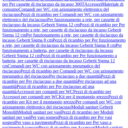
per Per cassette di risciacquo da incasso 300T
Accessori
Materiale di
consumo
Comandi per WC con azionamento elettronico del
risciacquo
Pezzi di ricambio per Comandi per WC con azionamento
elettronico del risciacquo
Per funzionamento a rete, per cassette di
risciacquo da incasso Geberit Sigma 12 cm
Pezzi di ricambio per Per
funzionamento a rete, per cassette di risciacquo da incasso Geberit
Sigma 12 cm
Per funzionamento a rete, per cassette di risciacquo da
incasso Geberit Sigma 8 cm
Pezzi di ricambio per Per funzionamento
a rete, per cassette di risciacquo da incasso Geberit Sigma 8 cm
Per
funzionamento a batteria, per cassette di risciacquo da incasso
Geberit Sigma 12 cm
Pezzi di ricambio per Per funzionamento a
batteria, per cassette di risciacquo da incasso Geberit Sigma 12
cm
Comandi per WC con azionamento pneumatico del
risciacquo
Pezzi di ricambio per Comandi per WC con azionamento
pneumatico del risciacquo
Per risciacquo a due quantità
Pezzi di
ricambio per Per risciacquo a due quantità
Per risciacquo ad una
quantità
Pezzi di ricambio per Per risciacquo ad una
quantità
Accessori per comandi per WC
Pezzi di ricambio per
Accessori per comandi per WC
Kit per il montaggio grezzo
Pezzi di
ricambio per Kit per il montaggio grezzo
Per comandi per WC con
azionamento elettronico del risciacquo
Moduli sanitari Geberit
Monolith
Moduli sanitari per vasi
Pezzi di ricambio per Moduli
sanitari per vasi
Per vasi sospesi
Pezzi di ricambio per Per vasi
sospesi
Per vaso a pavimento
Pezzi di ricambio per Per vaso a
pavimento
Accessori
Pezzi di ricambio per Accessori
Moduli sanitari