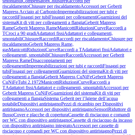
smontabili
Compensatori
Chiusure
Raccordi per
riscaldamento
Chiusure per riscaldamento
Accessori per Geberit
Mapress Acciaio al Carbonio
Impermeabilizzazioni per tubi e
raccordi
Fissaggi per tubi
Fissaggi per collegamenti
Guarnizioni del
sistema
Kit di viti per collegamenti a flangia
Geberit Mapress
Rame
Geberit Mapress Rame
Manicotti
Riduzioni
Curve
Raccordi a
T
Croci a 90 gradi
Adattatori fissi
Adattatori e collegamenti,
smontabili
Chiusure
Raccordi
Raccordi per riscaldamento
Chiusure per
riscaldamento
Geberit Mapress Rame,
gas
Manicotti
Riduzioni
Curve
Raccordi a T
Adattatori fissi
Adattatori e
collegamenti, smontabili
Chiusure
Raccordi
Accessori per Geberit
Mapress Rame
Disaccoppiamenti per
collegamenti
Impermeabilizzazioni per tubi e raccordi
Fissaggi per
tubi
Fissaggi per collegamenti
Guarnizioni del sistema
Kit di viti per
collegamenti a flangia
Geberit Mapress CuNiFe
Geberit Mapress
CuNiFe
Tubi 2.1972
Manicotti
Riduzioni
Curve
Raccordi a
T
Adattatori fissi
Adattatori e collegamenti, smontabili
Accessori per
Geberit Mapress CuNiFe
Guarnizioni del sistema
Kit di viti per
collegamenti a flangia
Sistema Geberit per l’Igiene dell’acqua
potabile
Dispositivi antiristagno
Pezzi di ricambio per Dispositivi
antiristagno
Accessori per dispositivi antiristagno
Sensori
Riduttore di
flusso
Cover e placche di copertura
Cassette di risciacquo e comandi
per WC con dispositivo antiristagno
Cassette di risciacquo da incasso
con dispositivo antiristagno integrato
Accessori per cassette di
risciacquo e comandi per WC con dispositivo antiristagno
Pezzi di