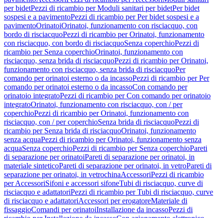
per bidet
Pezzi di ricambio per Moduli sanitari per bidet
Per bidet
sospesi e a pavimento
Pezzi di ricambio per Per bidet sospesi e a
pavimento
Orinatoi
Orinatoi, funzionamento con risciacquo, con
bordo di risciacquo
Pezzi di ricambio per Orinatoi, funzionamento
con risciacquo, con bordo di risciacquo
Senza coperchio
Pezzi di
ricambio per Senza coperchio
Orinatoi, funzionamento con
risciacquo, senza brida di risciacquo
Pezzi di ricambio per Orinatoi,
funzionamento con risciacquo, senza brida di risciacquo
Per
comando per orinatoi esterno o da incasso
Pezzi di ricambio per Per
comando per orinatoi esterno o da incasso
Con comando per
orinatoio integrato
Pezzi di ricambio per Con comando per orinatoio
integrato
Orinatoi, funzionamento con risciacquo, con / per
coperchio
Pezzi di ricambio per Orinatoi, funzionamento con
risciacquo, con / per coperchio
Senza brida di risciacquo
Pezzi di
ricambio per Senza brida di risciacquo
Orinatoi, funzionamento
senza acqua
Pezzi di ricambio per Orinatoi, funzionamento senza
acqua
Senza coperchio
Pezzi di ricambio per Senza coperchio
Pareti
di separazione per orinatoi
Pareti di separazione per orinatoi, in
materiale sintetico
Pareti di separazione per orinatoi, in vetro
Pareti di
separazione per orinatoi, in vetrochina
Accessori
Pezzi di ricambio
per Accessori
Sifoni e accessori sifone
Tubi di risciacquo, curve di
risciacquo e adattatori
Pezzi di ricambio per Tubi di risciacquo, curve
di risciacquo e adattatori
Accessori per erogatore
Materiale di
fissaggio
Comandi per orinatoi
Installazione da incasso
Pezzi di