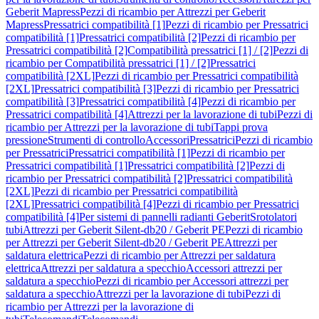
Geberit Mapress
Pezzi di ricambio per Attrezzi per Geberit
Mapress
Pressatrici compatibilità [1]
Pezzi di ricambio per Pressatrici
compatibilità [1]
Pressatrici compatibilità [2]
Pezzi di ricambio per
Pressatrici compatibilità [2]
Compatibilità pressatrici [1] / [2]
Pezzi di
ricambio per Compatibilità pressatrici [1] / [2]
Pressatrici
compatibilità [2XL]
Pezzi di ricambio per Pressatrici compatibilità
[2XL]
Pressatrici compatibilità [3]
Pezzi di ricambio per Pressatrici
compatibilità [3]
Pressatrici compatibilità [4]
Pezzi di ricambio per
Pressatrici compatibilità [4]
Attrezzi per la lavorazione di tubi
Pezzi di
ricambio per Attrezzi per la lavorazione di tubi
Tappi prova
pressione
Strumenti di controllo
Accessori
Pressatrici
Pezzi di ricambio
per Pressatrici
Pressatrici compatibilità [1]
Pezzi di ricambio per
Pressatrici compatibilità [1]
Pressatrici compatibilità [2]
Pezzi di
ricambio per Pressatrici compatibilità [2]
Pressatrici compatibilità
[2XL]
Pezzi di ricambio per Pressatrici compatibilità
[2XL]
Pressatrici compatibilità [4]
Pezzi di ricambio per Pressatrici
compatibilità [4]
Per sistemi di pannelli radianti Geberit
Srotolatori
tubi
Attrezzi per Geberit Silent-db20 / Geberit PE
Pezzi di ricambio
per Attrezzi per Geberit Silent-db20 / Geberit PE
Attrezzi per
saldatura elettrica
Pezzi di ricambio per Attrezzi per saldatura
elettrica
Attrezzi per saldatura a specchio
Accessori attrezzi per
saldatura a specchio
Pezzi di ricambio per Accessori attrezzi per
saldatura a specchio
Attrezzi per la lavorazione di tubi
Pezzi di
ricambio per Attrezzi per la lavorazione di