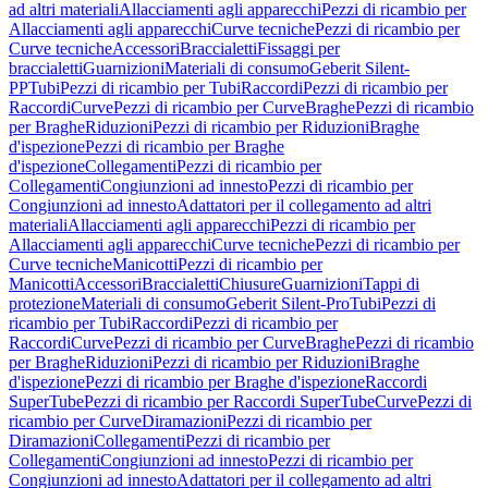
ad altri materiali
Allacciamenti agli apparecchi
Pezzi di ricambio per
Allacciamenti agli apparecchi
Curve tecniche
Pezzi di ricambio per
Curve tecniche
Accessori
Braccialetti
Fissaggi per
braccialetti
Guarnizioni
Materiali di consumo
Geberit Silent-
PP
Tubi
Pezzi di ricambio per Tubi
Raccordi
Pezzi di ricambio per
Raccordi
Curve
Pezzi di ricambio per Curve
Braghe
Pezzi di ricambio
per Braghe
Riduzioni
Pezzi di ricambio per Riduzioni
Braghe
d'ispezione
Pezzi di ricambio per Braghe
d'ispezione
Collegamenti
Pezzi di ricambio per
Collegamenti
Congiunzioni ad innesto
Pezzi di ricambio per
Congiunzioni ad innesto
Adattatori per il collegamento ad altri
materiali
Allacciamenti agli apparecchi
Pezzi di ricambio per
Allacciamenti agli apparecchi
Curve tecniche
Pezzi di ricambio per
Curve tecniche
Manicotti
Pezzi di ricambio per
Manicotti
Accessori
Braccialetti
Chiusure
Guarnizioni
Tappi di
protezione
Materiali di consumo
Geberit Silent-Pro
Tubi
Pezzi di
ricambio per Tubi
Raccordi
Pezzi di ricambio per
Raccordi
Curve
Pezzi di ricambio per Curve
Braghe
Pezzi di ricambio
per Braghe
Riduzioni
Pezzi di ricambio per Riduzioni
Braghe
d'ispezione
Pezzi di ricambio per Braghe d'ispezione
Raccordi
SuperTube
Pezzi di ricambio per Raccordi SuperTube
Curve
Pezzi di
ricambio per Curve
Diramazioni
Pezzi di ricambio per
Diramazioni
Collegamenti
Pezzi di ricambio per
Collegamenti
Congiunzioni ad innesto
Pezzi di ricambio per
Congiunzioni ad innesto
Adattatori per il collegamento ad altri