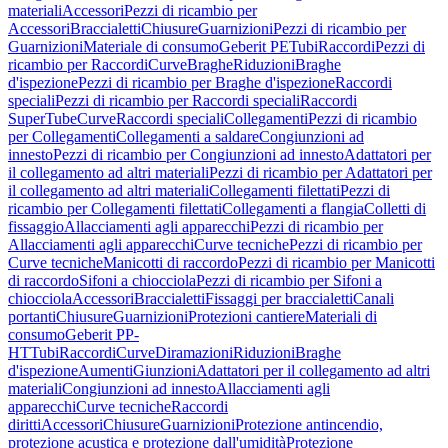
materiali
Accessori
Pezzi di ricambio per
Accessori
Braccialetti
Chiusure
Guarnizioni
Pezzi di ricambio per
Guarnizioni
Materiale di consumo
Geberit PE
Tubi
Raccordi
Pezzi di
ricambio per Raccordi
Curve
Braghe
Riduzioni
Braghe
d'ispezione
Pezzi di ricambio per Braghe d'ispezione
Raccordi
speciali
Pezzi di ricambio per Raccordi speciali
Raccordi
SuperTube
Curve
Raccordi speciali
Collegamenti
Pezzi di ricambio
per Collegamenti
Collegamenti a saldare
Congiunzioni ad
innesto
Pezzi di ricambio per Congiunzioni ad innesto
Adattatori per
il collegamento ad altri materiali
Pezzi di ricambio per Adattatori per
il collegamento ad altri materiali
Collegamenti filettati
Pezzi di
ricambio per Collegamenti filettati
Collegamenti a flangia
Colletti di
fissaggio
Allacciamenti agli apparecchi
Pezzi di ricambio per
Allacciamenti agli apparecchi
Curve tecniche
Pezzi di ricambio per
Curve tecniche
Manicotti di raccordo
Pezzi di ricambio per Manicotti
di raccordo
Sifoni a chiocciola
Pezzi di ricambio per Sifoni a
chiocciola
Accessori
Braccialetti
Fissaggi per braccialetti
Canali
portanti
Chiusure
Guarnizioni
Protezioni cantiere
Materiali di
consumo
Geberit PP-
HT
Tubi
Raccordi
Curve
Diramazioni
Riduzioni
Braghe
d'ispezione
Aumenti
Giunzioni
Adattatori per il collegamento ad altri
materiali
Congiunzioni ad innesto
Allacciamenti agli
apparecchi
Curve tecniche
Raccordi
diritti
Accessori
Chiusure
Guarnizioni
Protezione antincendio,
protezione acustica e protezione dall'umidità
Protezione