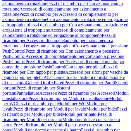
azionamento a rotazione
Pezzi di ricambio per Con azionamento a
rotazione
Accessori di completamento per azionamento a
rotazione
Pezzi di ricambio per Accessori di completamento per
azionamento a rotazione
Con azionamento a rotazione ed erogazione
al troppopieno
Pezzi di ricambio per Con azionamento a rotazione ed
erogazione al troppopieno
Accessori di completamento per
azionamento a rotazione ed erogazione al troppopieno
Pezzi di
ricambio per Accessori di completamento per azionamento a
rotazione ed erogazione al troppopieno
Con azionamento a pressione
PushControl
Pezzi di ricambio per Con azionamento a pressione
PushControl
Accessori di completamento per comando a pressione
PushControl
Pezzi di ricambio per Accessori di completamento per
comando a pressione PushControl
Con tappo per piletta
Pezzi di
ricambio per Con tappo per piletta
Accessori per sifoni per vasche da
bagno
Tappi per piletta
Allacciamenti idrici
Sistemi di installazione e
di risciacquo
Geberit Duofix
Pareti
Pezzi di ricambio per Pareti
Sistemi
portanti
Pezzi di ricambio per Sistemi
portanti
Pannellature
Accessori
Pezzi di ricambio per Accessori
Moduli
d'installazione
Pezzi di ricambio per Moduli d'installazione
Moduli
per WC
Pezzi di ricambio per Moduli per WC
Moduli per
lavabi
Pezzi di ricambio per Moduli per lavabi
Moduli per bidet
Pezzi
di ricambio per Moduli per bidet
Moduli per orinatoi
Pezzi di
ricambio per Moduli per orinatoi
Moduli per docce con scarico a
parete
Pezzi di ricambio per Moduli per docce con scarico a
parete
Moduli per docce e vasche da bagno
Pezzi di ricambio per