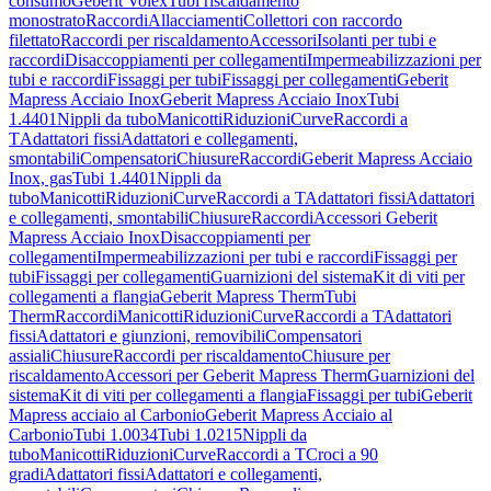
consumo
Geberit Volex
Tubi riscaldamento
monostrato
Raccordi
Allacciamenti
Collettori con raccordo
filettato
Raccordi per riscaldamento
Accessori
Isolanti per tubi e
raccordi
Disaccoppiamenti per collegamenti
Impermeabilizzazioni per
tubi e raccordi
Fissaggi per tubi
Fissaggi per collegamenti
Geberit
Mapress Acciaio Inox
Geberit Mapress Acciaio Inox
Tubi
1.4401
Nippli da tubo
Manicotti
Riduzioni
Curve
Raccordi a
T
Adattatori fissi
Adattatori e collegamenti,
smontabili
Compensatori
Chiusure
Raccordi
Geberit Mapress Acciaio
Inox, gas
Tubi 1.4401
Nippli da
tubo
Manicotti
Riduzioni
Curve
Raccordi a T
Adattatori fissi
Adattatori
e collegamenti, smontabili
Chiusure
Raccordi
Accessori Geberit
Mapress Acciaio Inox
Disaccoppiamenti per
collegamenti
Impermeabilizzazioni per tubi e raccordi
Fissaggi per
tubi
Fissaggi per collegamenti
Guarnizioni del sistema
Kit di viti per
collegamenti a flangia
Geberit Mapress Therm
Tubi
Therm
Raccordi
Manicotti
Riduzioni
Curve
Raccordi a T
Adattatori
fissi
Adattatori e giunzioni, removibili
Compensatori
assiali
Chiusure
Raccordi per riscaldamento
Chiusure per
riscaldamento
Accessori per Geberit Mapress Therm
Guarnizioni del
sistema
Kit di viti per collegamenti a flangia
Fissaggi per tubi
Geberit
Mapress acciaio al Carbonio
Geberit Mapress Acciaio al
Carbonio
Tubi 1.0034
Tubi 1.0215
Nippli da
tubo
Manicotti
Riduzioni
Curve
Raccordi a T
Croci a 90
gradi
Adattatori fissi
Adattatori e collegamenti,