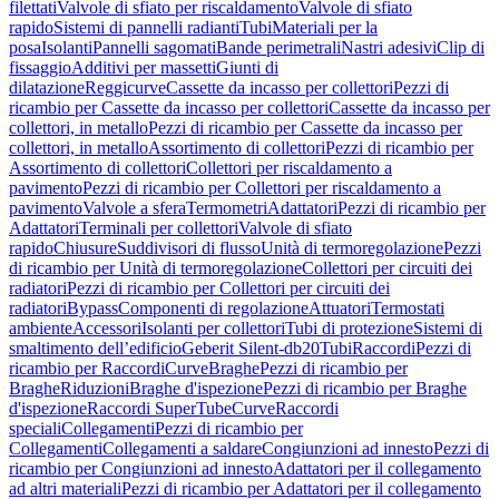
filettati
Valvole di sfiato per riscaldamento
Valvole di sfiato
rapido
Sistemi di pannelli radianti
Tubi
Materiali per la
posa
Isolanti
Pannelli sagomati
Bande perimetrali
Nastri adesivi
Clip di
fissaggio
Additivi per massetti
Giunti di
dilatazione
Reggicurve
Cassette da incasso per collettori
Pezzi di
ricambio per Cassette da incasso per collettori
Cassette da incasso per
collettori, in metallo
Pezzi di ricambio per Cassette da incasso per
collettori, in metallo
Assortimento di collettori
Pezzi di ricambio per
Assortimento di collettori
Collettori per riscaldamento a
pavimento
Pezzi di ricambio per Collettori per riscaldamento a
pavimento
Valvole a sfera
Termometri
Adattatori
Pezzi di ricambio per
Adattatori
Terminali per collettori
Valvole di sfiato
rapido
Chiusure
Suddivisori di flusso
Unità di termoregolazione
Pezzi
di ricambio per Unità di termoregolazione
Collettori per circuiti dei
radiatori
Pezzi di ricambio per Collettori per circuiti dei
radiatori
Bypass
Componenti di regolazione
Attuatori
Termostati
ambiente
Accessori
Isolanti per collettori
Tubi di protezione
Sistemi di
smaltimento dell’edificio
Geberit Silent-db20
Tubi
Raccordi
Pezzi di
ricambio per Raccordi
Curve
Braghe
Pezzi di ricambio per
Braghe
Riduzioni
Braghe d'ispezione
Pezzi di ricambio per Braghe
d'ispezione
Raccordi SuperTube
Curve
Raccordi
speciali
Collegamenti
Pezzi di ricambio per
Collegamenti
Collegamenti a saldare
Congiunzioni ad innesto
Pezzi di
ricambio per Congiunzioni ad innesto
Adattatori per il collegamento
ad altri materiali
Pezzi di ricambio per Adattatori per il collegamento