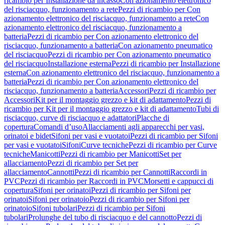
ricambio per Installazione da incasso
Con azionamento elettronico
del risciacquo, funzionamento a rete
Pezzi di ricambio per Con
azionamento elettronico del risciacquo, funzionamento a rete
Con
azionamento elettronico del risciacquo, funzionamento a
batteria
Pezzi di ricambio per Con azionamento elettronico del
risciacquo, funzionamento a batteria
Con azionamento pneumatico
del risciacquo
Pezzi di ricambio per Con azionamento pneumatico
del risciacquo
Installazione esterna
Pezzi di ricambio per Installazione
esterna
Con azionamento elettronico del risciacquo, funzionamento a
batteria
Pezzi di ricambio per Con azionamento elettronico del
risciacquo, funzionamento a batteria
Accessori
Pezzi di ricambio per
Accessori
Kit per il montaggio grezzo e kit di adattamento
Pezzi di
ricambio per Kit per il montaggio grezzo e kit di adattamento
Tubi di
risciacquo, curve di risciacquo e adattatori
Placche di
copertura
Comandi d’uso
Allacciamenti agli apparecchi per vasi,
orinatoi e bidet
Sifoni per vasi e vuotatoi
Pezzi di ricambio per Sifoni
per vasi e vuotatoi
Sifoni
Curve tecniche
Pezzi di ricambio per Curve
tecniche
Manicotti
Pezzi di ricambio per Manicotti
Set per
allacciamento
Pezzi di ricambio per Set per
allacciamento
Cannotti
Pezzi di ricambio per Cannotti
Raccordi in
PVC
Pezzi di ricambio per Raccordi in PVC
Morsetti e cappucci di
copertura
Sifoni per orinatoi
Pezzi di ricambio per Sifoni per
orinatoi
Sifoni per orinatoio
Pezzi di ricambio per Sifoni per
orinatoio
Sifoni tubolari
Pezzi di ricambio per Sifoni
tubolari
Prolunghe del tubo di risciacquo e del cannotto
Pezzi di