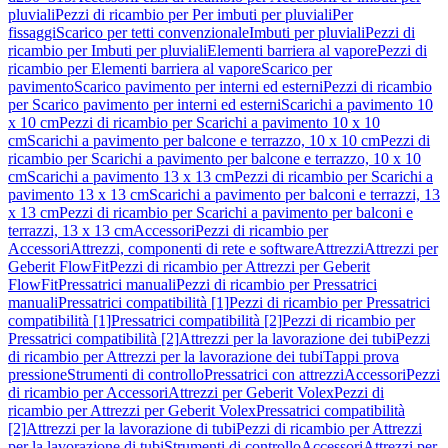
pluviali
Pezzi di ricambio per Per imbuti per pluviali
Per
fissaggi
Scarico per tetti convenzionale
Imbuti per pluviali
Pezzi di
ricambio per Imbuti per pluviali
Elementi barriera al vapore
Pezzi di
ricambio per Elementi barriera al vapore
Scarico per
pavimento
Scarico pavimento per interni ed esterni
Pezzi di ricambio
per Scarico pavimento per interni ed esterni
Scarichi a pavimento 10
x 10 cm
Pezzi di ricambio per Scarichi a pavimento 10 x 10
cm
Scarichi a pavimento per balcone e terrazzo, 10 x 10 cm
Pezzi di
ricambio per Scarichi a pavimento per balcone e terrazzo, 10 x 10
cm
Scarichi a pavimento 13 x 13 cm
Pezzi di ricambio per Scarichi a
pavimento 13 x 13 cm
Scarichi a pavimento per balconi e terrazzi, 13
x 13 cm
Pezzi di ricambio per Scarichi a pavimento per balconi e
terrazzi, 13 x 13 cm
Accessori
Pezzi di ricambio per
Accessori
Attrezzi, componenti di rete e software
Attrezzi
Attrezzi per
Geberit FlowFit
Pezzi di ricambio per Attrezzi per Geberit
FlowFit
Pressatrici manuali
Pezzi di ricambio per Pressatrici
manuali
Pressatrici compatibilità [1]
Pezzi di ricambio per Pressatrici
compatibilità [1]
Pressatrici compatibilità [2]
Pezzi di ricambio per
Pressatrici compatibilità [2]
Attrezzi per la lavorazione dei tubi
Pezzi
di ricambio per Attrezzi per la lavorazione dei tubi
Tappi prova
pressione
Strumenti di controllo
Pressatrici con attrezzi
Accessori
Pezzi
di ricambio per Accessori
Attrezzi per Geberit Volex
Pezzi di
ricambio per Attrezzi per Geberit Volex
Pressatrici compatibilità
[2]
Attrezzi per la lavorazione di tubi
Pezzi di ricambio per Attrezzi
per la lavorazione di tubi
Strumenti di controllo
Accessori
Attrezzi per