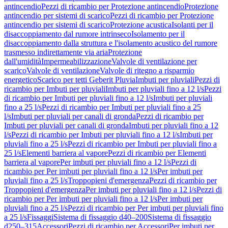
antincendio
Pezzi di ricambio per Protezione antincendio
Protezione
antincendio per sistemi di scarico
Pezzi di ricambio per Protezione
antincendio per sistemi di scarico
Protezione acustica
Isolanti per il
disaccoppiamento dal rumore intrinseco
Isolamento per il
disaccoppiamento dalla struttura e l'isolamento acustico del rumore
trasmesso indirettamente via aria
Protezione
dall'umidità
Impermeabilizzazione
Valvole di ventilazione per
scarico
Valvole di ventilazione
Valvole di ritegno a risparmio
energetico
Scarico per tetti Geberit Pluvia
Imbuti per pluviali
Pezzi di
ricambio per Imbuti per pluviali
Imbuti per pluviali fino a 12 l/s
Pezzi
di ricambio per Imbuti per pluviali fino a 12 l/s
Imbuti per pluviali
fino a 25 l/s
Pezzi di ricambio per Imbuti per pluviali fino a 25
l/s
Imbuti per pluviali per canali di gronda
Pezzi di ricambio per
Imbuti per pluviali per canali di gronda
Imbuti per pluviali fino a 12
l/s
Pezzi di ricambio per Imbuti per pluviali fino a 12 l/s
Imbuti per
pluviali fino a 25 l/s
Pezzi di ricambio per Imbuti per pluviali fino a
25 l/s
Elementi barriera al vapore
Pezzi di ricambio per Elementi
barriera al vapore
Per imbuti per pluviali fino a 12 l/s
Pezzi di
ricambio per Per imbuti per pluviali fino a 12 l/s
Per imbuti per
pluviali fino a 25 l/s
Troppopieni d'emergenza
Pezzi di ricambio per
Troppopieni d'emergenza
Per imbuti per pluviali fino a 12 l/s
Pezzi di
ricambio per Per imbuti per pluviali fino a 12 l/s
Per imbuti per
pluviali fino a 25 l/s
Pezzi di ricambio per Per imbuti per pluviali fino
a 25 l/s
Fissaggi
Sistema di fissaggio d40–200
Sistema di fissaggio
d250–315
Accessori
Pezzi di ricambio per Accessori
Per imbuti per