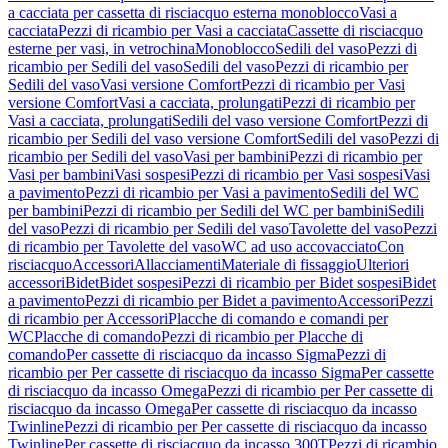
a cacciata per cassetta di risciacquo esterna monoblocco
Vasi a
cacciata
Pezzi di ricambio per Vasi a cacciata
Cassette di risciacquo
esterne per vasi, in vetrochina
Monoblocco
Sedili del vaso
Pezzi di
ricambio per Sedili del vaso
Sedili del vaso
Pezzi di ricambio per
Sedili del vaso
Vasi versione Comfort
Pezzi di ricambio per Vasi
versione Comfort
Vasi a cacciata, prolungati
Pezzi di ricambio per
Vasi a cacciata, prolungati
Sedili del vaso versione Comfort
Pezzi di
ricambio per Sedili del vaso versione Comfort
Sedili del vaso
Pezzi di
ricambio per Sedili del vaso
Vasi per bambini
Pezzi di ricambio per
Vasi per bambini
Vasi sospesi
Pezzi di ricambio per Vasi sospesi
Vasi
a pavimento
Pezzi di ricambio per Vasi a pavimento
Sedili del WC
per bambini
Pezzi di ricambio per Sedili del WC per bambini
Sedili
del vaso
Pezzi di ricambio per Sedili del vaso
Tavolette del vaso
Pezzi
di ricambio per Tavolette del vaso
WC ad uso accovacciato
Con
risciacquo
Accessori
Allacciamenti
Materiale di fissaggio
Ulteriori
accessori
Bidet
Bidet sospesi
Pezzi di ricambio per Bidet sospesi
Bidet
a pavimento
Pezzi di ricambio per Bidet a pavimento
Accessori
Pezzi
di ricambio per Accessori
Placche di comando e comandi per
WC
Placche di comando
Pezzi di ricambio per Placche di
comando
Per cassette di risciacquo da incasso Sigma
Pezzi di
ricambio per Per cassette di risciacquo da incasso Sigma
Per cassette
di risciacquo da incasso Omega
Pezzi di ricambio per Per cassette di
risciacquo da incasso Omega
Per cassette di risciacquo da incasso
Twinline
Pezzi di ricambio per Per cassette di risciacquo da incasso
Twinline
Per cassette di risciacquo da incasso 300T
Pezzi di ricambio