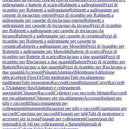
galleggiante e batterie di scarico
Rubinetti a galleggiante
Pezzi di
ricambio per Rubinetti a galleggiante
Rubinetti a galleggiante per
cassette di risciacquo esterne
Pezzi di ricambio per Rubinetti a
galleggiante per cassette di risciacquo esterne
Rubinetti a
galleggiante per cassette di risciacquo da incasso
Pezzi di ricambio
per Rubinetti a galleggiante per cassette di risciacquo da
incasso
Rubinetti a galleggiante per cassette in ceramica
Pezzi di
ricambio per Rubinetti a galleggiante per cassette in
ceramica
Rubinetti a galleggiante per Monolith
Pezzi di ricambio per
Rubinetti a galleggiante per Monolith
Batterie di scarico
Pezzi di
ricambio per Batterie di scarico
Risciacquo a due quantità
Pezzi di
ricambio per Risciacquo a due quantità
Batterie
Pezzi di ricambio per
Batterie
Risciacquo a due quantità
Pezzi di ricambio per Risciacquo a
due quantità
Accessori
Pulsanti
Adattatori
Membrane
Adduzione
idrica
Geberit FlowFit
Tubi multistrato
Tubi riscaldamento
multistrato
Tubi monostrato
Raccordi
Giunti
Riduzioni
Curve
Raccordi
a T
Adattatori fissi
Adattatori e collegamenti,
smontabili
Chiusure
Raccordi
Collettori con raccordo filettato
Raccordi
per riscaldamento
Chiusure per riscaldamento
Accessori
Isolanti per
tubi e raccordi
Disaccoppiamenti per
collegamenti
Impermeabilizzazioni per tubi e raccordi
Guarnizioni per
raccordi
Copertura per raccordi
Fissaggi per tubi
Tubi di protezione e
accessori per la posa
Fissaggi per collegamenti
Guarnizioni del
sistema
Kit di viti per collegamenti a flangia
Materiali di