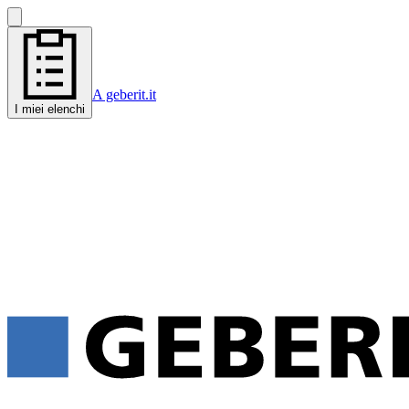
A geberit.it
I miei elenchi