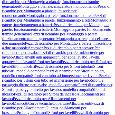
di ricambio per Montaggio a pianale, funzionamento tramite
generatore
Montaggio a pianale, miscelatore monocomando
Pezzi di
ricambio per Montaggio a pianale, miscelatore
monocomando
Montaggio a parete, funzionamento a rete
Pezzi di
ricambio per Montaggio a parete, funzionamento a rete
Montaggio a
parete, funzionamento a batteria
Pezzi di ricambio per Montaggio a
parete, funzionamento a batteria
Montaggio a parete, funzionamento
tramite generatore
Pezzi di ricambio per Montaggio a parete,
funzionamento tramite generatore
Montaggio a parete, miscelatore a
due manopole
Pezzi di ricambio per Montaggio a parete, miscelatore
a due manopole
Accessori
Pezzi di ricambio per Accessori
Per
rubinetterie per lavabo
Pezzi di ricambio per Per rubinetterie per
lavabo
Allacciamenti agli apparecchi per zona lavabo, lavelli,
apparecchi e lavatoi
Sifoni per lavabi
Pezzi di ricambio per Sifoni per
lavabi
Sifoni tubolari
Pezzi di ricambio per Sifoni tubolari
Sifoni
tubolari, modello compatto
Pezzi di ricambio per Sifoni tubolari,
modello compatto
Sifoni con tubo ad immersione per lavabo
Pezzi di
ricambio per Sifoni con tubo ad immersione per lavabo
Sifoni a
passaggio diretto per lavabo, modello compatto
Pezzi di ricambio per
Sifoni a passaggio diretto per lavabo, modello compatto
Sifoni da
incasso
Pezzi di ricambio per Sifoni da incasso
Allacciamenti per
lavabo
Pezzi di ricambio per Allacciamenti per
lavabo
Manicotti
Curve tecniche
Coperture
Allacciamenti
Pezzi di
ricambio per Allacciamenti
Guarnizioni
Manicotti per
brasatura
Prolunghe
Comandi
Sifoni per lavelli
Pezzi di ricambio per