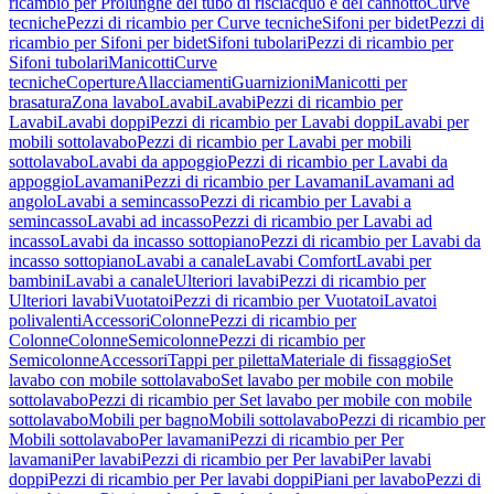
ricambio per Prolunghe del tubo di risciacquo e del cannotto
Curve
tecniche
Pezzi di ricambio per Curve tecniche
Sifoni per bidet
Pezzi di
ricambio per Sifoni per bidet
Sifoni tubolari
Pezzi di ricambio per
Sifoni tubolari
Manicotti
Curve
tecniche
Coperture
Allacciamenti
Guarnizioni
Manicotti per
brasatura
Zona lavabo
Lavabi
Lavabi
Pezzi di ricambio per
Lavabi
Lavabi doppi
Pezzi di ricambio per Lavabi doppi
Lavabi per
mobili sottolavabo
Pezzi di ricambio per Lavabi per mobili
sottolavabo
Lavabi da appoggio
Pezzi di ricambio per Lavabi da
appoggio
Lavamani
Pezzi di ricambio per Lavamani
Lavamani ad
angolo
Lavabi a semincasso
Pezzi di ricambio per Lavabi a
semincasso
Lavabi ad incasso
Pezzi di ricambio per Lavabi ad
incasso
Lavabi da incasso sottopiano
Pezzi di ricambio per Lavabi da
incasso sottopiano
Lavabi a canale
Lavabi Comfort
Lavabi per
bambini
Lavabi a canale
Ulteriori lavabi
Pezzi di ricambio per
Ulteriori lavabi
Vuotatoi
Pezzi di ricambio per Vuotatoi
Lavatoi
polivalenti
Accessori
Colonne
Pezzi di ricambio per
Colonne
Colonne
Semicolonne
Pezzi di ricambio per
Semicolonne
Accessori
Tappi per piletta
Materiale di fissaggio
Set
lavabo con mobile sottolavabo
Set lavabo per mobile con mobile
sottolavabo
Pezzi di ricambio per Set lavabo per mobile con mobile
sottolavabo
Mobili per bagno
Mobili sottolavabo
Pezzi di ricambio per
Mobili sottolavabo
Per lavamani
Pezzi di ricambio per Per
lavamani
Per lavabi
Pezzi di ricambio per Per lavabi
Per lavabi
doppi
Pezzi di ricambio per Per lavabi doppi
Piani per lavabo
Pezzi di