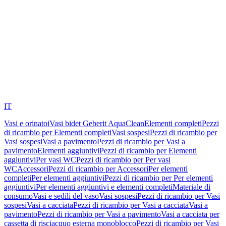
IT
Vasi e orinatoi
Vasi bidet Geberit AquaClean
Elementi completi
Pezzi
di ricambio per Elementi completi
Vasi sospesi
Pezzi di ricambio per
Vasi sospesi
Vasi a pavimento
Pezzi di ricambio per Vasi a
pavimento
Elementi aggiuntivi
Pezzi di ricambio per Elementi
aggiuntivi
Per vasi WC
Pezzi di ricambio per Per vasi
WC
Accessori
Pezzi di ricambio per Accessori
Per elementi
completi
Per elementi aggiuntivi
Pezzi di ricambio per Per elementi
aggiuntivi
Per elementi aggiuntivi e elementi completi
Materiale di
consumo
Vasi e sedili del vaso
Vasi sospesi
Pezzi di ricambio per Vasi
sospesi
Vasi a cacciata
Pezzi di ricambio per Vasi a cacciata
Vasi a
pavimento
Pezzi di ricambio per Vasi a pavimento
Vasi a cacciata per
cassetta di risciacquo esterna monoblocco
Pezzi di ricambio per Vasi