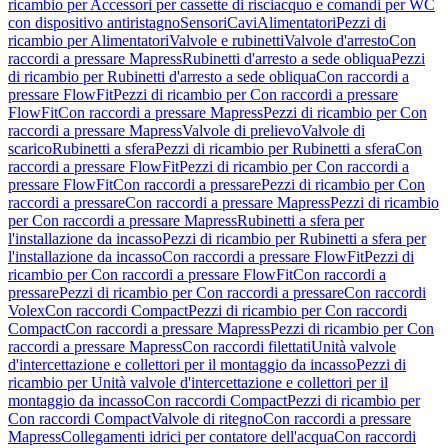
ricambio per Accessori per cassette di risciacquo e comandi per WC
con dispositivo antiristagno
Sensori
Cavi
Alimentatori
Pezzi di
ricambio per Alimentatori
Valvole e rubinetti
Valvole d'arresto
Con
raccordi a pressare Mapress
Rubinetti d'arresto a sede obliqua
Pezzi
di ricambio per Rubinetti d'arresto a sede obliqua
Con raccordi a
pressare FlowFit
Pezzi di ricambio per Con raccordi a pressare
FlowFit
Con raccordi a pressare Mapress
Pezzi di ricambio per Con
raccordi a pressare Mapress
Valvole di prelievo
Valvole di
scarico
Rubinetti a sfera
Pezzi di ricambio per Rubinetti a sfera
Con
raccordi a pressare FlowFit
Pezzi di ricambio per Con raccordi a
pressare FlowFit
Con raccordi a pressare
Pezzi di ricambio per Con
raccordi a pressare
Con raccordi a pressare Mapress
Pezzi di ricambio
per Con raccordi a pressare Mapress
Rubinetti a sfera per
l'installazione da incasso
Pezzi di ricambio per Rubinetti a sfera per
l'installazione da incasso
Con raccordi a pressare FlowFit
Pezzi di
ricambio per Con raccordi a pressare FlowFit
Con raccordi a
pressare
Pezzi di ricambio per Con raccordi a pressare
Con raccordi
Volex
Con raccordi Compact
Pezzi di ricambio per Con raccordi
Compact
Con raccordi a pressare Mapress
Pezzi di ricambio per Con
raccordi a pressare Mapress
Con raccordi filettati
Unità valvole
d'intercettazione e collettori per il montaggio da incasso
Pezzi di
ricambio per Unità valvole d'intercettazione e collettori per il
montaggio da incasso
Con raccordi Compact
Pezzi di ricambio per
Con raccordi Compact
Valvole di ritegno
Con raccordi a pressare
Mapress
Collegamenti idrici per contatore dell'acqua
Con raccordi