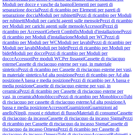
Moduli per docce e vasche da bagno
Elementi per pareti di
separazione doccia
Pezzi di ricambio per Elementi per pareti di
separazione doccia
Moduli per rubinetti
Pezzi di ricambio per Moduli
per rubinetti
Moduli per carichi agenti sulle mensole
Pezzi di ricambio
per Moduli per carichi agenti sulle mensole
Accessori
Pezzi di
ricambio per Accessori
Geberit Combifix
Moduli d'installazione
Pezzi
di ricambio per Moduli d'installazione
Moduli per WC
Pezzi di
ricambio per Moduli per WC
Moduli per lavabi
Pezzi di ricambio per
Moduli per lavabi
Moduli per bidet
Pezzi di ricambio per Moduli per
bidet
Moduli per docce
Pezzi di ricambio per Moduli per
docce
Accessori
Per moduli WC
Per fissaggi
Cassette di risciacquo
esterne
Cassette di risciacquo esterne per vasi, in materiale
sintetico
Pezzi di ricambio per Cassette di risciacquo esterne per vasi,
in materiale sintetico
Ad alta posizione
Pezzi di ricambio per Ad alta
posizione
A bassa e media posizione
Pezzi di ricambio per A bassa e
media posizione
Cassette di risciacquo esterne per vasi, in
ceramica
Pezzi di ricambio per Cassette di risciacquo esterne per
vasi, in ceramica
Monoblocco
Pezzi di ricambio per Monoblocco
Tubi
di risciacquo per cassette di risciacquo esterne
Ad alta posizione
A
bassa e media posizione
Accessori
Guarnizioni
Guarnizioni ad
anello
Nippli, rosoni e riduttori di flusso
Materiali di consumo
Cassette
di risciacquo da incasso
Cassette di risciacquo da incasso Sigma
Pezzi
di ricambio per Cassette di risciacquo da incasso Sigma
Cassette di
risciacquo da incasso Omega
Pezzi di ricambio per Cassette di
risciacquo da incasso Omega
Tubi di risciacquo
Accessori
Rubinetti a