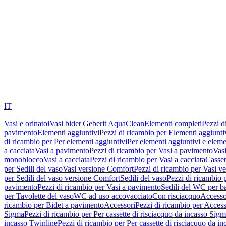
IT
Vasi e orinatoi
Vasi bidet Geberit AquaClean
Elementi completi
Pezzi d
pavimento
Elementi aggiuntivi
Pezzi di ricambio per Elementi aggiunti
di ricambio per Per elementi aggiuntivi
Per elementi aggiuntivi e eleme
a cacciata
Vasi a pavimento
Pezzi di ricambio per Vasi a pavimento
Vasi
monoblocco
Vasi a cacciata
Pezzi di ricambio per Vasi a cacciata
Casset
per Sedili del vaso
Vasi versione Comfort
Pezzi di ricambio per Vasi v
per Sedili del vaso versione Comfort
Sedili del vaso
Pezzi di ricambio p
pavimento
Pezzi di ricambio per Vasi a pavimento
Sedili del WC per b
per Tavolette del vaso
WC ad uso accovacciato
Con risciacquo
Accesso
ricambio per Bidet a pavimento
Accessori
Pezzi di ricambio per Access
Sigma
Pezzi di ricambio per Per cassette di risciacquo da incasso Sig
incasso Twinline
Pezzi di ricambio per Per cassette di risciacquo da i