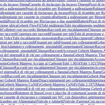
sori
Guarnizioni
Guarnizioni ad anello
Nippli, rosoni e riduttori di flusso
quo da incasso Sigma
Cassette di risciacquo da incasso Omega
Pezzi di r
tti a galleggiante
Pezzi di ricambio per Rubinetti a galleggiante
Rubinett
alleggiante per cassette di risciacquo da incasso
Pezzi di ricambio per Ru
galleggiante per cassette in ceramica
Rubinetti a galleggiante per Monol
ntità
Pezzi di ricambio per Risciacquo a due quantità
Batterie
Pezzi di r
ione idrica
Geberit FlowFit
Tubi multistrato
Tubi riscaldamento multistr
i
Collettori con raccordo filettato
Raccordi per riscaldamento
Chiusure pe
per raccordi
Copertura per raccordi
Fissaggi per tubi
Tubi di protezione e 
it Volex
Tubi riscaldamento monostrato
Raccordi
Allacciamenti
Collettor
ioni per tubi e raccordi
Fissaggi per tubi
Fissaggi per collegamenti
Geber
 fissi
Adattatori e collegamenti, smontabili
Compensatori
Chiusure
Raccor
 collegamenti, smontabili
Chiusure
Raccordi
Accessori Geberit Mapress 
ni del sistema
Kit di viti per collegamenti a flangia
Geberit Mapress The
i
Chiusure
Raccordi per riscaldamento
Chiusure per riscaldamento
Access
bonio
Geberit Mapress Acciaio al Carbonio
Tubi 1.0034
Tubi 1.0215
Nipp
i
Chiusure
Raccordi per riscaldamento
Chiusure per riscaldamento
Access
el sistema
Kit di viti per collegamenti a flangia
Geberit Mapress Rame
Ge
cordi
Raccordi per riscaldamento
Chiusure per riscaldamento
Geberit Ma
per Geberit Mapress Rame
Disaccoppiamenti per collegamenti
Impermeab
gia
Geberit Mapress CuNiFe
Geberit Mapress CuNiFe
Tubi 2.1972
Manic
izioni del sistema
Kit di viti per collegamenti a flangia
Sistema Geberit p
agno
Sensori
Riduttore di flusso
Cover e placche di copertura
Cassette di r
er cassette di risciacquo e comandi per WC con dispositivo antiristagn
ricambio per Alimentatori
Valvole e rubinetti
Valvole d'arresto
Con raccor