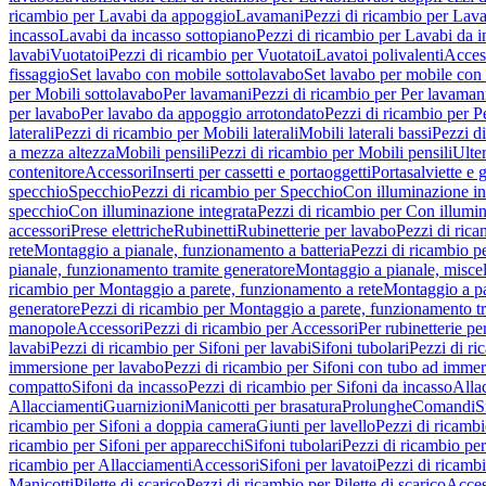
ricambio per Lavabi da appoggio
Lavamani
Pezzi di ricambio per Lav
incasso
Lavabi da incasso sottopiano
Pezzi di ricambio per Lavabi da i
lavabi
Vuotatoi
Pezzi di ricambio per Vuotatoi
Lavatoi polivalenti
Acces
fissaggio
Set lavabo con mobile sottolavabo
Set lavabo per mobile con
per Mobili sottolavabo
Per lavamani
Pezzi di ricambio per Per lavaman
per lavabo
Per lavabo da appoggio arrotondato
Pezzi di ricambio per P
laterali
Pezzi di ricambio per Mobili laterali
Mobili laterali bassi
Pezzi di
a mezza altezza
Mobili pensili
Pezzi di ricambio per Mobili pensili
Ulte
contenitore
Accessori
Inserti per cassetti e portaoggetti
Portasalviette e 
specchio
Specchio
Pezzi di ricambio per Specchio
Con illuminazione in
specchio
Con illuminazione integrata
Pezzi di ricambio per Con illumin
accessori
Prese elettriche
Rubinetti
Rubinetterie per lavabo
Pezzi di rica
rete
Montaggio a pianale, funzionamento a batteria
Pezzi di ricambio p
pianale, funzionamento tramite generatore
Montaggio a pianale, misc
ricambio per Montaggio a parete, funzionamento a rete
Montaggio a pa
generatore
Pezzi di ricambio per Montaggio a parete, funzionamento t
manopole
Accessori
Pezzi di ricambio per Accessori
Per rubinetterie pe
lavabi
Pezzi di ricambio per Sifoni per lavabi
Sifoni tubolari
Pezzi di ri
immersione per lavabo
Pezzi di ricambio per Sifoni con tubo ad immer
compatto
Sifoni da incasso
Pezzi di ricambio per Sifoni da incasso
Alla
Allacciamenti
Guarnizioni
Manicotti per brasatura
Prolunghe
Comandi
S
ricambio per Sifoni a doppia camera
Giunti per lavello
Pezzi di ricambi
ricambio per Sifoni per apparecchi
Sifoni tubolari
Pezzi di ricambio per
ricambio per Allacciamenti
Accessori
Sifoni per lavatoi
Pezzi di ricambi
Manicotti
Pilette di scarico
Pezzi di ricambio per Pilette di scarico
Acces