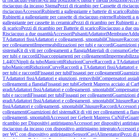
di risciacquo esterne
Ad alta posizione
A bassa e media posizione
Acces
risciacquo da incasso Sigma
Pezzi di ricambio per Cassette di risciac
risciacquo
Accessori
Rubinetti a galleggiante e batterie di scarico
Rubine
Rubinetti a galleggiante per cassette di risciacquo esterne
Rubinetti a g
galleggiante per cassette in ceramica
Pezzi di ricambio per Rubinetti a 
di scarico
Pezzi di ricambio per Batterie di scarico
Risciacquo a due qua
Risciacquo a due quantità
Accessori
Pulsanti
Adattatori
Membrane
Adduz
T
Adattatori fissi
Adattatori e collegamenti, smontabili
Chiusure
Raccord
per collegamenti
Impermeabilizzazioni per tubi e raccordi
Guarnizioni 
sistema
Kit di viti per collegamenti a flangia
Materiali di consumo
Geber
per tubi e raccordi
Disaccoppiamenti per collegamenti
Impermeabilizzaz
1.4401
Nippli da tubo
Manicotti
Riduzioni
Curve
Raccordi a T
Adattatori
tubo
Manicotti
Riduzioni
Curve
Raccordi a T
Adattatori fissi
Adattatori e
per tubi e raccordi
Fissaggi per tubi
Fissaggi per collegamenti
Guarnizio
T
Adattatori fissi
Adattatori e giunzioni, removibili
Compensatori assial
collegamenti a flangia
Fissaggi per tubi
Geberit Mapress acciaio al Car
gradi
Adattatori fissi
Adattatori e collegamenti, smontabili
Compensator
tubi e raccordi
Fissaggi per tubi
Fissaggi per collegamenti
Guarnizioni d
gradi
Adattatori fissi
Adattatori e collegamenti, smontabili
Chiusure
Rac
fissi
Adattatori e collegamenti, smontabili
Chiusure
Raccordi
Accessori 
collegamenti
Guarnizioni del sistema
Kit di viti per collegamenti a flan
collegamenti, smontabili
Accessori per Geberit Mapress CuNiFe
Guarn
ricambio per Dispositivi antiristagno
Accessori per dispositivi antirist
risciacquo da incasso con dispositivo antiristagno integrato
Accessori p
per WC con dispositivo antiristagno
Sensori
Cavi
Alimentatori
Pezzi di 