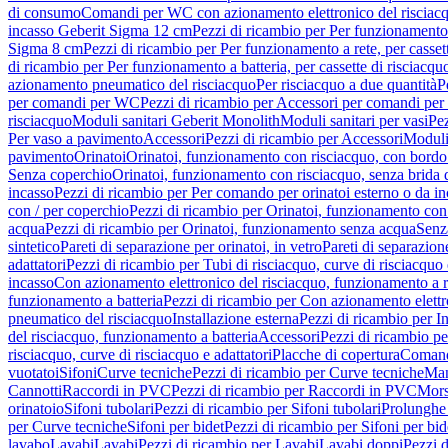
di consumo
Comandi per WC con azionamento elettronico del risciac
incasso Geberit Sigma 12 cm
Pezzi di ricambio per Per funzionamento 
Sigma 8 cm
Pezzi di ricambio per Per funzionamento a rete, per casse
di ricambio per Per funzionamento a batteria, per cassette di risciac
azionamento pneumatico del risciacquo
Per risciacquo a due quantità
P
per comandi per WC
Pezzi di ricambio per Accessori per comandi pe
risciacquo
Moduli sanitari Geberit Monolith
Moduli sanitari per vasi
Pez
Per vaso a pavimento
Accessori
Pezzi di ricambio per Accessori
Moduli 
pavimento
Orinatoi
Orinatoi, funzionamento con risciacquo, con bordo 
Senza coperchio
Orinatoi, funzionamento con risciacquo, senza brida d
incasso
Pezzi di ricambio per Per comando per orinatoi esterno o da i
con / per coperchio
Pezzi di ricambio per Orinatoi, funzionamento con 
acqua
Pezzi di ricambio per Orinatoi, funzionamento senza acqua
Senz
sintetico
Pareti di separazione per orinatoi, in vetro
Pareti di separazion
adattatori
Pezzi di ricambio per Tubi di risciacquo, curve di risciacquo 
incasso
Con azionamento elettronico del risciacquo, funzionamento a r
funzionamento a batteria
Pezzi di ricambio per Con azionamento elettr
pneumatico del risciacquo
Installazione esterna
Pezzi di ricambio per In
del risciacquo, funzionamento a batteria
Accessori
Pezzi di ricambio pe
risciacquo, curve di risciacquo e adattatori
Placche di copertura
Comand
vuotatoi
Sifoni
Curve tecniche
Pezzi di ricambio per Curve tecniche
Man
Cannotti
Raccordi in PVC
Pezzi di ricambio per Raccordi in PVC
Mors
orinatoio
Sifoni tubolari
Pezzi di ricambio per Sifoni tubolari
Prolunghe 
per Curve tecniche
Sifoni per bidet
Pezzi di ricambio per Sifoni per bid
lavabo
Lavabi
Lavabi
Pezzi di ricambio per Lavabi
Lavabi doppi
Pezzi 