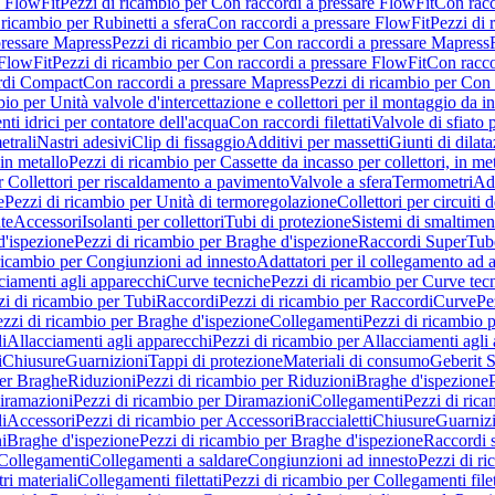
e FlowFit
Pezzi di ricambio per Con raccordi a pressare FlowFit
Con racc
 ricambio per Rubinetti a sfera
Con raccordi a pressare FlowFit
Pezzi di 
pressare Mapress
Pezzi di ricambio per Con raccordi a pressare Mapress
 FlowFit
Pezzi di ricambio per Con raccordi a pressare FlowFit
Con racco
ordi Compact
Con raccordi a pressare Mapress
Pezzi di ricambio per Con 
io per Unità valvole d'intercettazione e collettori per il montaggio da i
ti idrici per contatore dell'acqua
Con raccordi filettati
Valvole di sfiato 
etrali
Nastri adesivi
Clip di fissaggio
Additivi per massetti
Giunti di dilat
 in metallo
Pezzi di ricambio per Cassette da incasso per collettori, in me
r Collettori per riscaldamento a pavimento
Valvole a sfera
Termometri
Ada
e
Pezzi di ricambio per Unità di termoregolazione
Collettori per circuiti d
te
Accessori
Isolanti per collettori
Tubi di protezione
Sistemi di smaltiment
d'ispezione
Pezzi di ricambio per Braghe d'ispezione
Raccordi SuperTub
ricambio per Congiunzioni ad innesto
Adattatori per il collegamento ad al
ciamenti agli apparecchi
Curve tecniche
Pezzi di ricambio per Curve tec
zi di ricambio per Tubi
Raccordi
Pezzi di ricambio per Raccordi
Curve
Pe
zzi di ricambio per Braghe d'ispezione
Collegamenti
Pezzi di ricambio 
li
Allacciamenti agli apparecchi
Pezzi di ricambio per Allacciamenti agli
i
Chiusure
Guarnizioni
Tappi di protezione
Materiali di consumo
Geberit S
per Braghe
Riduzioni
Pezzi di ricambio per Riduzioni
Braghe d'ispezione
iramazioni
Pezzi di ricambio per Diramazioni
Collegamenti
Pezzi di ric
li
Accessori
Pezzi di ricambio per Accessori
Braccialetti
Chiusure
Guarniz
i
Braghe d'ispezione
Pezzi di ricambio per Braghe d'ispezione
Raccordi s
 Collegamenti
Collegamenti a saldare
Congiunzioni ad innesto
Pezzi di r
ri materiali
Collegamenti filettati
Pezzi di ricambio per Collegamenti filet