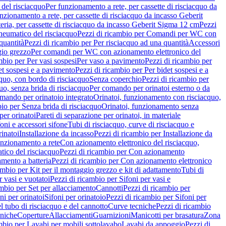
del risciacquo
Per funzionamento a rete, per cassette di risciacquo da
nzionamento a rete, per cassette di risciacquo da incasso Geberit
eria, per cassette di risciacquo da incasso Geberit Sigma 12 cm
Pezzi
umatico del risciacquo
Pezzi di ricambio per Comandi per WC con
quantità
Pezzi di ricambio per Per risciacquo ad una quantità
Accessori
gio grezzo
Per comandi per WC con azionamento elettronico del
mbio per Per vasi sospesi
Per vaso a pavimento
Pezzi di ricambio per
et sospesi e a pavimento
Pezzi di ricambio per Per bidet sospesi e a
quo, con bordo di risciacquo
Senza coperchio
Pezzi di ricambio per
uo, senza brida di risciacquo
Per comando per orinatoi esterno o da
mando per orinatoio integrato
Orinatoi, funzionamento con risciacquo,
bio per Senza brida di risciacquo
Orinatoi, funzionamento senza
per orinatoi
Pareti di separazione per orinatoi, in materiale
foni e accessori sifone
Tubi di risciacquo, curve di risciacquo e
inatoi
Installazione da incasso
Pezzi di ricambio per Installazione da
unzionamento a rete
Con azionamento elettronico del risciacquo,
ico del risciacquo
Pezzi di ricambio per Con azionamento
mento a batteria
Pezzi di ricambio per Con azionamento elettronico
ambio per Kit per il montaggio grezzo e kit di adattamento
Tubi di
r vasi e vuotatoi
Pezzi di ricambio per Sifoni per vasi e
ambio per Set per allacciamento
Cannotti
Pezzi di ricambio per
ni per orinatoi
Sifoni per orinatoio
Pezzi di ricambio per Sifoni per
l tubo di risciacquo e del cannotto
Curve tecniche
Pezzi di ricambio
cniche
Coperture
Allacciamenti
Guarnizioni
Manicotti per brasatura
Zona
mbio per Lavabi per mobili sottolavabo
Lavabi da appoggio
Pezzi di