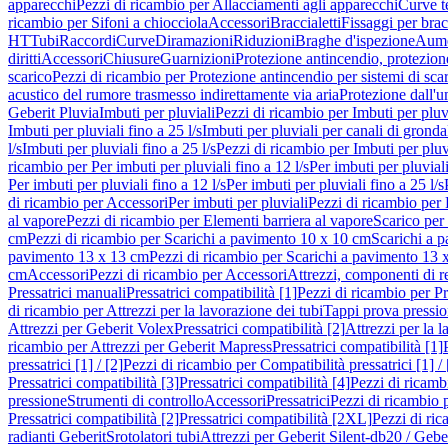
apparecchi
Pezzi di ricambio per Allacciamenti agli apparecchi
Curve t
ricambio per Sifoni a chiocciola
Accessori
Braccialetti
Fissaggi per bracc
HT
Tubi
Raccordi
Curve
Diramazioni
Riduzioni
Braghe d'ispezione
Aume
diritti
Accessori
Chiusure
Guarnizioni
Protezione antincendio, protezione
scarico
Pezzi di ricambio per Protezione antincendio per sistemi di sca
acustico del rumore trasmesso indirettamente via aria
Protezione dall'u
Geberit Pluvia
Imbuti per pluviali
Pezzi di ricambio per Imbuti per pluv
Imbuti per pluviali fino a 25 l/s
Imbuti per pluviali per canali di gronda
l/s
Imbuti per pluviali fino a 25 l/s
Pezzi di ricambio per Imbuti per pluvi
ricambio per Per imbuti per pluviali fino a 12 l/s
Per imbuti per pluviali
Per imbuti per pluviali fino a 12 l/s
Per imbuti per pluviali fino a 25 l/s
di ricambio per Accessori
Per imbuti per pluviali
Pezzi di ricambio per 
al vapore
Pezzi di ricambio per Elementi barriera al vapore
Scarico per
cm
Pezzi di ricambio per Scarichi a pavimento 10 x 10 cm
Scarichi a 
pavimento 13 x 13 cm
Pezzi di ricambio per Scarichi a pavimento 13 
cm
Accessori
Pezzi di ricambio per Accessori
Attrezzi, componenti di r
Pressatrici manuali
Pressatrici compatibilità [1]
Pezzi di ricambio per Pre
di ricambio per Attrezzi per la lavorazione dei tubi
Tappi prova pressi
Attrezzi per Geberit Volex
Pressatrici compatibilità [2]
Attrezzi per la l
ricambio per Attrezzi per Geberit Mapress
Pressatrici compatibilità [1]
pressatrici [1] / [2]
Pezzi di ricambio per Compatibilità pressatrici [1] / 
Pressatrici compatibilità [3]
Pressatrici compatibilità [4]
Pezzi di ricambi
pressione
Strumenti di controllo
Accessori
Pressatrici
Pezzi di ricambio p
Pressatrici compatibilità [2]
Pressatrici compatibilità [2XL]
Pezzi di ric
radianti Geberit
Srotolatori tubi
Attrezzi per Geberit Silent-db20 / Gebe