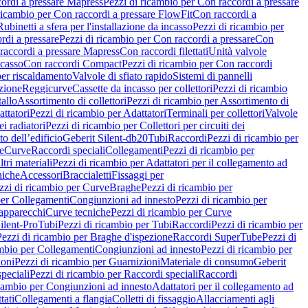
ordi a pressare Mapress
Pezzi di ricambio per Con raccordi a pressare
ricambio per Con raccordi a pressare FlowFit
Con raccordi a
Rubinetti a sfera per l'installazione da incasso
Pezzi di ricambio per
rdi a pressare
Pezzi di ricambio per Con raccordi a pressare
Con
raccordi a pressare Mapress
Con raccordi filettati
Unità valvole
ncasso
Con raccordi Compact
Pezzi di ricambio per Con raccordi
per riscaldamento
Valvole di sfiato rapido
Sistemi di pannelli
azione
Reggicurve
Cassette da incasso per collettori
Pezzi di ricambio
tallo
Assortimento di collettori
Pezzi di ricambio per Assortimento di
ttatori
Pezzi di ricambio per Adattatori
Terminali per collettori
Valvole
ei radiatori
Pezzi di ricambio per Collettori per circuiti dei
o dell’edificio
Geberit Silent-db20
Tubi
Raccordi
Pezzi di ricambio per
e
Curve
Raccordi speciali
Collegamenti
Pezzi di ricambio per
tri materiali
Pezzi di ricambio per Adattatori per il collegamento ad
niche
Accessori
Braccialetti
Fissaggi per
zzi di ricambio per Curve
Braghe
Pezzi di ricambio per
per Collegamenti
Congiunzioni ad innesto
Pezzi di ricambio per
 apparecchi
Curve tecniche
Pezzi di ricambio per Curve
ilent-Pro
Tubi
Pezzi di ricambio per Tubi
Raccordi
Pezzi di ricambio per
Pezzi di ricambio per Braghe d'ispezione
Raccordi SuperTube
Pezzi di
ambio per Collegamenti
Congiunzioni ad innesto
Pezzi di ricambio per
ioni
Pezzi di ricambio per Guarnizioni
Materiale di consumo
Geberit
peciali
Pezzi di ricambio per Raccordi speciali
Raccordi
icambio per Congiunzioni ad innesto
Adattatori per il collegamento ad
tati
Collegamenti a flangia
Colletti di fissaggio
Allacciamenti agli