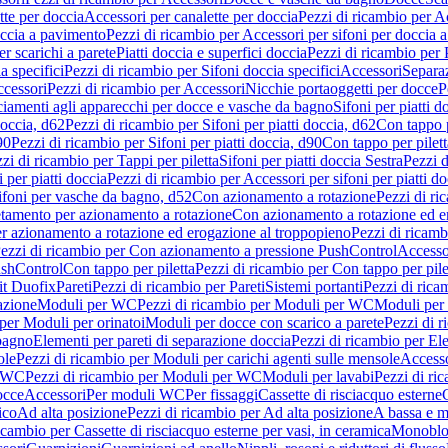
tte per doccia
Accessori per canalette per doccia
Pezzi di ricambio per Ac
occia a pavimento
Pezzi di ricambio per Accessori per sifoni per doccia 
r scarichi a parete
Piatti doccia e superfici doccia
Pezzi di ricambio per P
a specifici
Pezzi di ricambio per Sifoni doccia specifici
Accessori
Separa
cessori
Pezzi di ricambio per Accessori
Nicchie portaoggetti per docce
P
ciamenti agli apparecchi per docce e vasche da bagno
Sifoni per piatti d
doccia, d62
Pezzi di ricambio per Sifoni per piatti doccia, d62
Con tappo p
90
Pezzi di ricambio per Sifoni per piatti doccia, d90
Con tappo per pilett
zi di ricambio per Tappi per piletta
Sifoni per piatti doccia Sestra
Pezzi d
 per piatti doccia
Pezzi di ricambio per Accessori per sifoni per piatti do
ifoni per vasche da bagno, d52
Con azionamento a rotazione
Pezzi di r
etamento per azionamento a rotazione
Con azionamento a rotazione ed e
r azionamento a rotazione ed erogazione al troppopieno
Pezzi di ricam
ezzi di ricambio per Con azionamento a pressione PushControl
Accesso
ushControl
Con tappo per piletta
Pezzi di ricambio per Con tappo per pile
it Duofix
Pareti
Pezzi di ricambio per Pareti
Sistemi portanti
Pezzi di rica
azione
Moduli per WC
Pezzi di ricambio per Moduli per WC
Moduli per 
per Moduli per orinatoi
Moduli per docce con scarico a parete
Pezzi di r
 bagno
Elementi per pareti di separazione doccia
Pezzi di ricambio per Ele
ole
Pezzi di ricambio per Moduli per carichi agenti sulle mensole
Access
r WC
Pezzi di ricambio per Moduli per WC
Moduli per lavabi
Pezzi di ri
occe
Accessori
Per moduli WC
Per fissaggi
Cassette di risciacquo esterne
C
ico
Ad alta posizione
Pezzi di ricambio per Ad alta posizione
A bassa e m
icambio per Cassette di risciacquo esterne per vasi, in ceramica
Monoblo