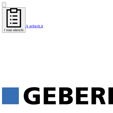
A geberit.it
I miei elenchi