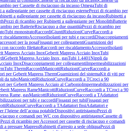
Materiali di consumo
Cassette di risciacquo da incasso
Cassette di
icambio per Cassette di risciacquo da incasso Omega
Tubi di
i a galleggiante per cassette di risciacquo esterne
Pezzi di ricambio per
binetti a galleggiante per cassette di risciacquo da incasso
Rubinetti a
ith
Pezzi di ricambio per Rubinetti a galleggiante per Monolith
Batterie
icambio per Batterie
Risciacquo a due quantità
Pezzi di ricambio per
ato
Tubi monostrato
Raccordi
Giunti
Riduzioni
Curve
Raccordi a
r riscaldamento
Accessori
Isolanti per tubi e raccordi
Disaccoppiamenti
accessori per la posa
Fissaggi per collegamenti
Guarnizioni del
i con raccordo filettato
Raccordi per riscaldamento
Accessori
Isolanti
it Mapress Acciaio Inox
Geberit Mapress Acciaio Inox
Tubi
di
Geberit Mapress Acciaio Inox, gas
Tubi 1.4401
Nippli da
Acciaio Inox
Disaccoppiamenti per collegamenti
Impermeabilizzazioni
rm
Tubi Therm
Raccordi
Manicotti
Riduzioni
Curve
Raccordi a
ori per Geberit Mapress Therm
Guarnizioni del sistema
Kit di viti per
li da tubo
Manicotti
Riduzioni
Curve
Raccordi a T
Croci a 90
ori per Geberit Mapress Acciaio al Carbonio
Impermeabilizzazioni per
berit Mapress Rame
Manicotti
Riduzioni
Curve
Raccordi a T
Croci a 90
press Rame, gas
Manicotti
Riduzioni
Curve
Raccordi a T
Adattatori
ilizzazioni per tubi e raccordi
Fissaggi per tubi
Fissaggi per
otti
Riduzioni
Curve
Raccordi a T
Adattatori fissi
Adattatori e
er l’Igiene dell’acqua potabile
Dispositivi antiristagno
Pezzi di
isciacquo e comandi per WC con dispositivo antiristagno
Cassette di
o
Pezzi di ricambio per Accessori per cassette di risciacquo e comandi
di a pressare Mapress
Rubinetti d'arresto a sede obliqua
Pezzi di