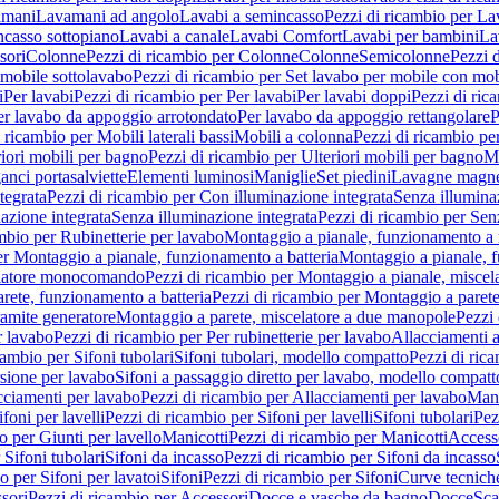
amani
Lavamani ad angolo
Lavabi a semincasso
Pezzi di ricambio per La
ncasso sottopiano
Lavabi a canale
Lavabi Comfort
Lavabi per bambini
La
sori
Colonne
Pezzi di ricambio per Colonne
Colonne
Semicolonne
Pezzi 
 mobile sottolavabo
Pezzi di ricambio per Set lavabo per mobile con mob
i
Per lavabi
Pezzi di ricambio per Per lavabi
Per lavabi doppi
Pezzi di ric
er lavabo da appoggio arrotondato
Per lavabo da appoggio rettangolare
P
 ricambio per Mobili laterali bassi
Mobili a colonna
Pezzi di ricambio pe
riori mobili per bagno
Pezzi di ricambio per Ulteriori mobili per bagno
Me
ganci portasalviette
Elementi luminosi
Maniglie
Set piedini
Lavagne magne
tegrata
Pezzi di ricambio per Con illuminazione integrata
Senza illumina
azione integrata
Senza illuminazione integrata
Pezzi di ricambio per Sen
mbio per Rubinetterie per lavabo
Montaggio a pianale, funzionamento a 
er Montaggio a pianale, funzionamento a batteria
Montaggio a pianale, 
elatore monocomando
Pezzi di ricambio per Montaggio a pianale, misc
rete, funzionamento a batteria
Pezzi di ricambio per Montaggio a parete
ramite generatore
Montaggio a parete, miscelatore a due manopole
Pezzi 
r lavabo
Pezzi di ricambio per Per rubinetterie per lavabo
Allacciamenti a
cambio per Sifoni tubolari
Sifoni tubolari, modello compatto
Pezzi di ric
sione per lavabo
Sifoni a passaggio diretto per lavabo, modello compatt
cciamenti per lavabo
Pezzi di ricambio per Allacciamenti per lavabo
Mani
ifoni per lavelli
Pezzi di ricambio per Sifoni per lavelli
Sifoni tubolari
Pez
o per Giunti per lavello
Manicotti
Pezzi di ricambio per Manicotti
Access
 Sifoni tubolari
Sifoni da incasso
Pezzi di ricambio per Sifoni da incasso
o per Sifoni per lavatoi
Sifoni
Pezzi di ricambio per Sifoni
Curve tecnich
sori
Pezzi di ricambio per Accessori
Docce e vasche da bagno
Docce
Sca