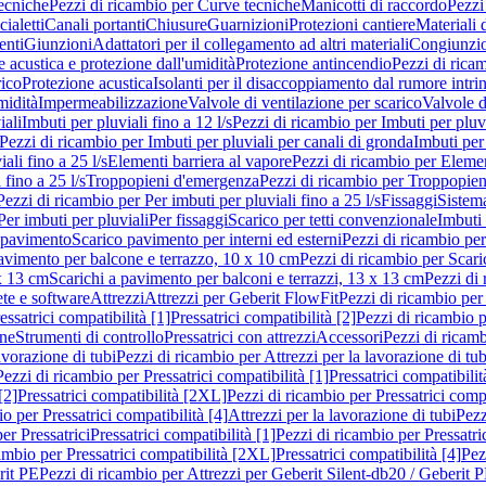
ecniche
Pezzi di ricambio per Curve tecniche
Manicotti di raccordo
Pezzi
ialetti
Canali portanti
Chiusure
Guarnizioni
Protezioni cantiere
Materiali
nti
Giunzioni
Adattatori per il collegamento ad altri materiali
Congiunzio
 acustica e protezione dall'umidità
Protezione antincendio
Pezzi di rica
rico
Protezione acustica
Isolanti per il disaccoppiamento dal rumore intri
midità
Impermeabilizzazione
Valvole di ventilazione per scarico
Valvole d
iali
Imbuti per pluviali fino a 12 l/s
Pezzi di ricambio per Imbuti per pluvi
Pezzi di ricambio per Imbuti per pluviali per canali di gronda
Imbuti per 
ali fino a 25 l/s
Elementi barriera al vapore
Pezzi di ricambio per Elemen
 fino a 25 l/s
Troppopieni d'emergenza
Pezzi di ricambio per Troppopie
Pezzi di ricambio per Per imbuti per pluviali fino a 25 l/s
Fissaggi
Sistem
Per imbuti per pluviali
Per fissaggi
Scarico per tetti convenzionale
Imbuti 
 pavimento
Scarico pavimento per interni ed esterni
Pezzi di ricambio per
pavimento per balcone e terrazzo, 10 x 10 cm
Pezzi di ricambio per Scari
x 13 cm
Scarichi a pavimento per balconi e terrazzi, 13 x 13 cm
Pezzi di 
ete e software
Attrezzi
Attrezzi per Geberit FlowFit
Pezzi di ricambio per
ssatrici compatibilità [1]
Pressatrici compatibilità [2]
Pezzi di ricambio p
one
Strumenti di controllo
Pressatrici con attrezzi
Accessori
Pezzi di ricam
avorazione di tubi
Pezzi di ricambio per Attrezzi per la lavorazione di tub
Pezzi di ricambio per Pressatrici compatibilità [1]
Pressatrici compatibilit
[2]
Pressatrici compatibilità [2XL]
Pezzi di ricambio per Pressatrici comp
o per Pressatrici compatibilità [4]
Attrezzi per la lavorazione di tubi
Pezz
er Pressatrici
Pressatrici compatibilità [1]
Pezzi di ricambio per Pressatric
ambio per Pressatrici compatibilità [2XL]
Pressatrici compatibilità [4]
Pez
rit PE
Pezzi di ricambio per Attrezzi per Geberit Silent-db20 / Geberit 