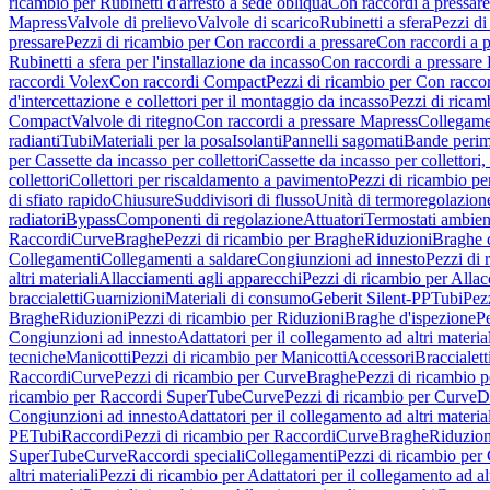
ricambio per Rubinetti d'arresto a sede obliqua
Con raccordi a pressar
Mapress
Valvole di prelievo
Valvole di scarico
Rubinetti a sfera
Pezzi di
pressare
Pezzi di ricambio per Con raccordi a pressare
Con raccordi a 
Rubinetti a sfera per l'installazione da incasso
Con raccordi a pressare
raccordi Volex
Con raccordi Compact
Pezzi di ricambio per Con racc
d'intercettazione e collettori per il montaggio da incasso
Pezzi di ricamb
Compact
Valvole di ritegno
Con raccordi a pressare Mapress
Collegamen
radianti
Tubi
Materiali per la posa
Isolanti
Pannelli sagomati
Bande perim
per Cassette da incasso per collettori
Cassette da incasso per collettori,
collettori
Collettori per riscaldamento a pavimento
Pezzi di ricambio pe
di sfiato rapido
Chiusure
Suddivisori di flusso
Unità di termoregolazion
radiatori
Bypass
Componenti di regolazione
Attuatori
Termostati ambien
Raccordi
Curve
Braghe
Pezzi di ricambio per Braghe
Riduzioni
Braghe 
Collegamenti
Collegamenti a saldare
Congiunzioni ad innesto
Pezzi di 
altri materiali
Allacciamenti agli apparecchi
Pezzi di ricambio per Allac
braccialetti
Guarnizioni
Materiali di consumo
Geberit Silent-PP
Tubi
Pez
Braghe
Riduzioni
Pezzi di ricambio per Riduzioni
Braghe d'ispezione
Pe
Congiunzioni ad innesto
Adattatori per il collegamento ad altri materia
tecniche
Manicotti
Pezzi di ricambio per Manicotti
Accessori
Braccialett
Raccordi
Curve
Pezzi di ricambio per Curve
Braghe
Pezzi di ricambio 
ricambio per Raccordi SuperTube
Curve
Pezzi di ricambio per Curve
D
Congiunzioni ad innesto
Adattatori per il collegamento ad altri materia
PE
Tubi
Raccordi
Pezzi di ricambio per Raccordi
Curve
Braghe
Riduzion
SuperTube
Curve
Raccordi speciali
Collegamenti
Pezzi di ricambio per
altri materiali
Pezzi di ricambio per Adattatori per il collegamento ad alt