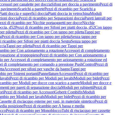
cessori per canalette per doccia
Sifoni per doccia a pavimento
Pezzi di
a pavimento
Scarichi a parete
Pezzi di ricambio per Scarichi a
iatti doccia e superfici doccia
Piatti doccia in vetrochina
Moduli
zioni doccia
Pezzi di ricambio per Separazioni doccia
Pareti laterali per
ezzi di ricambio per Nicchie portaoggetti per docce
Nicchie
occia, d52
Pezzi di ricambio per Sifoni per piatti doccia, d52
Con tappo
er piletta
Pezzi di ricambio per Con tappo per piletta
Tappi per
a
Pezzi di ricambio per Con tappo per piletta
Senza tappo per
i ricambio per Sifoni per piatti doccia Sestra
Senza tappo per
ccia
Tappi per piletta
Pezzi di ricambio per Tappi per
icambio per Con azionamento a rotazione
Accessori di completamento
rogazione al troppopieno
Pezzi di ricambio per Con azionamento a
bio per Accessori di completamento per azionamento a rotazione ed
ri di completamento per comando a pressione PushControl
Pezzi di
tta
Accessori per sifoni per vasche da bagno
Tappi per
mbio per Sistemi portanti
Pannellature
Accessori
Pezzi di ricambio per
lavabi
Pezzi di ricambio per Moduli per lavabi
Moduli per bidet
Pezzi
icambio per Moduli per docce con scarico a parete
Moduli per docce e
menti per pareti di separazione doccia
Moduli per rubinetti
Pezzi di
ori
Pezzi di ricambio per Accessori
Geberit Combifix
Moduli
cambio per Moduli per lavabi
Moduli per bidet
Pezzi di ricambio per
assette di risciacquo esterne per vasi, in materiale sintetico
Pezzi di
edia posizione
Pezzi di ricambio per A bassa e media
cco
Pezzi di ricambio per Monoblocco
Tubi di risciacquo per cassette