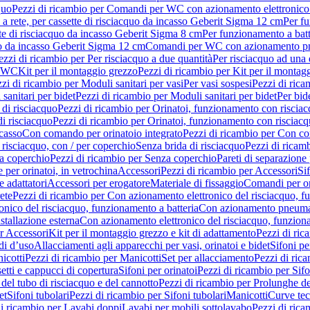
quo
Pezzi di ricambio per Comandi per WC con azionamento elettronico 
a rete, per cassette di risciacquo da incasso Geberit Sigma 12 cm
Per fu
tte di risciacquo da incasso Geberit Sigma 8 cm
Per funzionamento a batt
quo da incasso Geberit Sigma 12 cm
Comandi per WC con azionamento pne
ezzi di ricambio per Per risciacquo a due quantità
Per risciacquo ad una 
r WC
Kit per il montaggio grezzo
Pezzi di ricambio per Kit per il montag
zi di ricambio per Moduli sanitari per vasi
Per vasi sospesi
Pezzi di rica
sanitari per bidet
Pezzi di ricambio per Moduli sanitari per bidet
Per bid
di risciacquo
Pezzi di ricambio per Orinatoi, funzionamento con risciac
i risciacquo
Pezzi di ricambio per Orinatoi, funzionamento con risciacq
ncasso
Con comando per orinatoio integrato
Pezzi di ricambio per Con co
risciacquo, con / per coperchio
Senza brida di risciacquo
Pezzi di ricam
a coperchio
Pezzi di ricambio per Senza coperchio
Pareti di separazione 
e per orinatoi, in vetrochina
Accessori
Pezzi di ricambio per Accessori
Si
e adattatori
Accessori per erogatore
Materiale di fissaggio
Comandi per or
ete
Pezzi di ricambio per Con azionamento elettronico del risciacquo, f
onico del risciacquo, funzionamento a batteria
Con azionamento pneumat
stallazione esterna
Con azionamento elettronico del risciacquo, funziona
r Accessori
Kit per il montaggio grezzo e kit di adattamento
Pezzi di ric
i d’uso
Allacciamenti agli apparecchi per vasi, orinatoi e bidet
Sifoni pe
icotti
Pezzi di ricambio per Manicotti
Set per allacciamento
Pezzi di ric
etti e cappucci di copertura
Sifoni per orinatoi
Pezzi di ricambio per Sifo
del tubo di risciacquo e del cannotto
Pezzi di ricambio per Prolunghe de
et
Sifoni tubolari
Pezzi di ricambio per Sifoni tubolari
Manicotti
Curve te
di ricambio per Lavabi doppi
Lavabi per mobili sottolavabo
Pezzi di rica