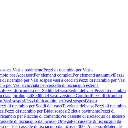
 sospesi
Vasi a pavimento
Pezzi di ricambio per Vasi a
ambio per Accessori
Per elementi completi
Per elementi aggiuntivi
Pezzi
i di ricambio per Vasi sospesi
Vasi a cacciata
Pezzi di ricambio per Vasi
io per Vasi a cacciata per cassetta di risciacquo esterna
so
Pezzi di ricambio per Sedili del vaso
Sedili del vaso
Pezzi di ricambio
acciata, prolungati
Sedili del vaso versione Comfort
Pezzi di ricambio
ni
Vasi sospesi
Pezzi di ricambio per Vasi sospesi
Vasi a
ezzi di ricambio per Sedili del vaso
Tavolette del vaso
Pezzi di ricambio
esi
Pezzi di ricambio per Bidet sospesi
Bidet a pavimento
Pezzi di
 ricambio per Placche di comando
Per cassette di risciacquo da incasso
 cassette di risciacquo da incasso Omega
Per cassette di risciacquo da
io per Per cassette di risciacquo da incasso 300T
Accessori
Materiale