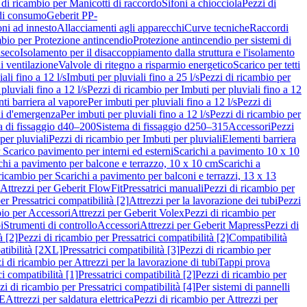
 di ricambio per Manicotti di raccordo
Sifoni a chiocciola
Pezzi di
 di consumo
Geberit PP-
ni ad innesto
Allacciamenti agli apparecchi
Curve tecniche
Raccordi
mbio per Protezione antincendio
Protezione antincendio per sistemi di
nseco
Isolamento per il disaccoppiamento dalla struttura e l'isolamento
i ventilazione
Valvole di ritegno a risparmio energetico
Scarico per tetti
ali fino a 12 l/s
Imbuti per pluviali fino a 25 l/s
Pezzi di ricambio per
pluviali fino a 12 l/s
Pezzi di ricambio per Imbuti per pluviali fino a 12
ti barriera al vapore
Per imbuti per pluviali fino a 12 l/s
Pezzi di
ni d'emergenza
Per imbuti per pluviali fino a 12 l/s
Pezzi di ricambio per
a di fissaggio d40–200
Sistema di fissaggio d250–315
Accessori
Pezzi
per pluviali
Pezzi di ricambio per Imbuti per pluviali
Elementi barriera
 Scarico pavimento per interni ed esterni
Scarichi a pavimento 10 x 10
chi a pavimento per balcone e terrazzo, 10 x 10 cm
Scarichi a
ricambio per Scarichi a pavimento per balconi e terrazzi, 13 x 13
 Attrezzi per Geberit FlowFit
Pressatrici manuali
Pezzi di ricambio per
er Pressatrici compatibilità [2]
Attrezzi per la lavorazione dei tubi
Pezzi
bio per Accessori
Attrezzi per Geberit Volex
Pezzi di ricambio per
i
Strumenti di controllo
Accessori
Attrezzi per Geberit Mapress
Pezzi di
à [2]
Pezzi di ricambio per Pressatrici compatibilità [2]
Compatibilità
atibilità [2XL]
Pressatrici compatibilità [3]
Pezzi di ricambio per
i di ricambio per Attrezzi per la lavorazione di tubi
Tappi prova
i compatibilità [1]
Pressatrici compatibilità [2]
Pezzi di ricambio per
zi di ricambio per Pressatrici compatibilità [4]
Per sistemi di pannelli
PE
Attrezzi per saldatura elettrica
Pezzi di ricambio per Attrezzi per