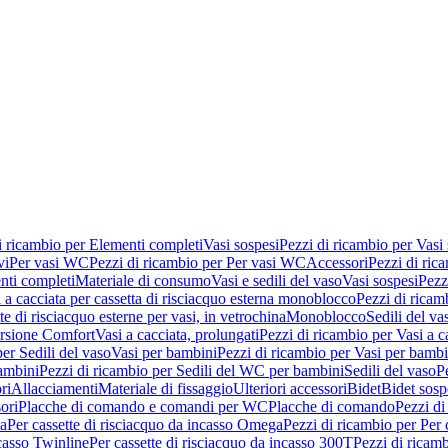
i ricambio per Elementi completi
Vasi sospesi
Pezzi di ricambio per Vasi
vi
Per vasi WC
Pezzi di ricambio per Per vasi WC
Accessori
Pezzi di ric
nti completi
Materiale di consumo
Vasi e sedili del vaso
Vasi sospesi
Pezz
 a cacciata per cassetta di risciacquo esterna monoblocco
Pezzi di ricamb
te di risciacquo esterne per vasi, in vetrochina
Monoblocco
Sedili del va
ersione Comfort
Vasi a cacciata, prolungati
Pezzi di ricambio per Vasi a c
er Sedili del vaso
Vasi per bambini
Pezzi di ricambio per Vasi per bambi
ambini
Pezzi di ricambio per Sedili del WC per bambini
Sedili del vaso
P
ri
Allacciamenti
Materiale di fissaggio
Ulteriori accessori
Bidet
Bidet sosp
ori
Placche di comando e comandi per WC
Placche di comando
Pezzi di
ma
Per cassette di risciacquo da incasso Omega
Pezzi di ricambio per Per
ncasso Twinline
Per cassette di risciacquo da incasso 300T
Pezzi di ricamb