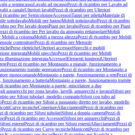
vabi a semincasso
Lavabi ad incasso
Pezzi di ricambio per Lavabi ad
vabi a canale
Ulteriori lavabi
Pezzi di ricambio per Ulteriori
di ricambio per Semicolonne
Accessori
Tappi per piletta
Materiale di
ile sottolavabo
Mobili per bagno
Mobili sottolavabo
Pezzi di ricambio
ambio per Per lavabi doppi
Piani per lavabo
Pezzi di ricambio per Piani
ezzi di ricambio per Per lavabo da appoggio rettangolare
Mobili
r Mobili a colonna
Mobili a mezza altezza
Pezzi di ricambio per Mobili
nsole contenitore
Pezzi di ricambio per Mensole
tiche
Prese elettriche
Ulteriori accessori
Specchi e mobili
zione integrata
Mobili specchio
Pezzi di ricambio per Mobili
za illuminazione integrata
Accessori
Elementi luminosi
Ulteriori
rete
Pezzi di ricambio per Montaggio a pianale, funzionamento a
funzionamento tramite generatore
Pezzi di ricambio per Montaggio a
elatore monocomando
Montaggio a parete, funzionamento a rete
Pezzi di
, funzionamento a batteria
Montaggio a parete, funzionamento tramite
di ricambio per Montaggio a parete, miscelatore a due
gli apparecchi per zona lavabo, lavelli, apparecchi e lavatoi
Sifoni per
ambio per Sifoni tubolari, modello compatto
Sifoni con tubo ad
o
Pezzi di ricambio per Sifoni a passaggio diretto per lavabo, modello
cotti
Curve tecniche
Coperture
Allacciamenti
Pezzi di ricambio per
zi di ricambio per Sifoni tubolari
Sifoni a doppia camera
Pezzi di
ori
Pezzi di ricambio per Accessori
Sifoni per apparecchi
Pezzi di
Sifoni esterni
Pezzi di ricambio per Sifoni esterni
Allacciamenti
Pezzi di
e
Pezzi di ricambio per Curve tecniche
Manicotti
Pezzi di ricambio per
richi a pavimento per docce
Pezzi di ricambio per Scarichi a