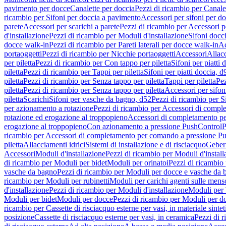
pavimento per docce
Canalette per doccia
Pezzi di ricambio per Canale
ricambio per Sifoni per doccia a pavimento
Accessori per sifoni per d
parete
Accessori per scarichi a parete
Pezzi di ricambio per Accessori pe
d'installazione
Pezzi di ricambio per Moduli d'installazione
Sifoni docci
docce walk-in
Pezzi di ricambio per Pareti laterali per docce walk-in
Ac
portaoggetti
Pezzi di ricambio per Nicchie portaoggetti
Accessori
Allac
per piletta
Pezzi di ricambio per Con tappo per piletta
Sifoni per piatti 
piletta
Pezzi di ricambio per Tappi per piletta
Sifoni per piatti doccia, d
piletta
Pezzi di ricambio per Senza tappo per piletta
Tappi per piletta
Pez
piletta
Pezzi di ricambio per Senza tappo per piletta
Accessori per sifoni
piletta
Scarichi
Sifoni per vasche da bagno, d52
Pezzi di ricambio per S
per azionamento a rotazione
Pezzi di ricambio per Accessori di compl
rotazione ed erogazione al troppopieno
Accessori di completamento pe
erogazione al troppopieno
Con azionamento a pressione PushControl
P
ricambio per Accessori di completamento per comando a pressione P
piletta
Allacciamenti idrici
Sistemi di installazione e di risciacquo
Geber
Accessori
Moduli d'installazione
Pezzi di ricambio per Moduli d'install
di ricambio per Moduli per bidet
Moduli per orinatoi
Pezzi di ricambio 
vasche da bagno
Pezzi di ricambio per Moduli per docce e vasche da
ricambio per Moduli per rubinetti
Moduli per carichi agenti sulle mens
d'installazione
Pezzi di ricambio per Moduli d'installazione
Moduli pe
Moduli per bidet
Moduli per docce
Pezzi di ricambio per Moduli per d
ricambio per Cassette di risciacquo esterne per vasi, in materiale sintet
posizione
Cassette di risciacquo esterne per vasi, in ceramica
Pezzi di r