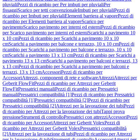
pluviali
Pezzi di ricambio per Per imbuti per pluviali
Per
fissaggi
Scarico per tetti convenzionale
Imbuti per pluviali
Pezzi di
ricambio per Imbuti per pluviali
Elementi barriera al vapore
Pezzi di
ricambio per Elementi barriera al vapore
Scarico per
pavimento
Scarico pavimento per interni ed esterni
Pezzi di ricambio
per Scarico pavimento per interni ed esterni
Scarichi a pavimento 10
x 10 cm
Pezzi di ricambio per Scarichi a pavimento 10 x 10
cm
Scarichi a pavimento per balcone e terrazzo, 10 x 10 cm
Pezzi di
ricambio per Scarichi a pavimento per balcone e terrazzo, 10 x 10
cm
Scarichi a pavimento 13 x 13 cm
Pezzi di ricambio per Scarichi a
pavimento 13 x 13 cm
Scarichi a pavimento per balconi e terrazzi, 13
x 13 cm
Pezzi di ricambio per Scarichi a pavimento per balconi e
terrazzi, 13 x 13 cm
Accessori
Pezzi di ricambio per
Accessori
Attrezzi, componenti di rete e software
Attrezzi
Attrezzi per
Geberit FlowFit
Pezzi di ricambio per Attrezzi per Geberit
FlowFit
Pressatrici manuali
Pezzi di ricambio per Pressatrici
manuali
Pressatrici compatibilità [1]
Pezzi di ricambio per Pressatrici
compatibilità [1]
Pressatrici compatibilità [2]
Pezzi di ricambio per
Pressatrici compatibilità [2]
Attrezzi per la lavorazione dei tubi
Pezzi
di ricambio per Attrezzi per la lavorazione dei tubi
Tappi prova
pressione
Strumenti di controllo
Pressatrici con attrezzi
Accessori
Pezzi
di ricambio per Accessori
Attrezzi per Geberit Volex
Pezzi di
ricambio per Attrezzi per Geberit Volex
Pressatrici compatibilità
[2]
Attrezzi per la lavorazione di tubi
Pezzi di ricambio per Attrezzi
per la lavorazione di tubi
Strumenti di controllo
Accessori
Attrezzi per