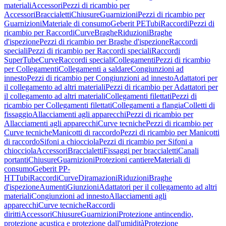
materiali
Accessori
Pezzi di ricambio per
Accessori
Braccialetti
Chiusure
Guarnizioni
Pezzi di ricambio per
Guarnizioni
Materiale di consumo
Geberit PE
Tubi
Raccordi
Pezzi di
ricambio per Raccordi
Curve
Braghe
Riduzioni
Braghe
d'ispezione
Pezzi di ricambio per Braghe d'ispezione
Raccordi
speciali
Pezzi di ricambio per Raccordi speciali
Raccordi
SuperTube
Curve
Raccordi speciali
Collegamenti
Pezzi di ricambio
per Collegamenti
Collegamenti a saldare
Congiunzioni ad
innesto
Pezzi di ricambio per Congiunzioni ad innesto
Adattatori per
il collegamento ad altri materiali
Pezzi di ricambio per Adattatori per
il collegamento ad altri materiali
Collegamenti filettati
Pezzi di
ricambio per Collegamenti filettati
Collegamenti a flangia
Colletti di
fissaggio
Allacciamenti agli apparecchi
Pezzi di ricambio per
Allacciamenti agli apparecchi
Curve tecniche
Pezzi di ricambio per
Curve tecniche
Manicotti di raccordo
Pezzi di ricambio per Manicotti
di raccordo
Sifoni a chiocciola
Pezzi di ricambio per Sifoni a
chiocciola
Accessori
Braccialetti
Fissaggi per braccialetti
Canali
portanti
Chiusure
Guarnizioni
Protezioni cantiere
Materiali di
consumo
Geberit PP-
HT
Tubi
Raccordi
Curve
Diramazioni
Riduzioni
Braghe
d'ispezione
Aumenti
Giunzioni
Adattatori per il collegamento ad altri
materiali
Congiunzioni ad innesto
Allacciamenti agli
apparecchi
Curve tecniche
Raccordi
diritti
Accessori
Chiusure
Guarnizioni
Protezione antincendio,
protezione acustica e protezione dall'umidità
Protezione