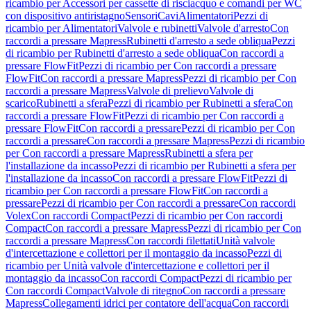
ricambio per Accessori per cassette di risciacquo e comandi per WC
con dispositivo antiristagno
Sensori
Cavi
Alimentatori
Pezzi di
ricambio per Alimentatori
Valvole e rubinetti
Valvole d'arresto
Con
raccordi a pressare Mapress
Rubinetti d'arresto a sede obliqua
Pezzi
di ricambio per Rubinetti d'arresto a sede obliqua
Con raccordi a
pressare FlowFit
Pezzi di ricambio per Con raccordi a pressare
FlowFit
Con raccordi a pressare Mapress
Pezzi di ricambio per Con
raccordi a pressare Mapress
Valvole di prelievo
Valvole di
scarico
Rubinetti a sfera
Pezzi di ricambio per Rubinetti a sfera
Con
raccordi a pressare FlowFit
Pezzi di ricambio per Con raccordi a
pressare FlowFit
Con raccordi a pressare
Pezzi di ricambio per Con
raccordi a pressare
Con raccordi a pressare Mapress
Pezzi di ricambio
per Con raccordi a pressare Mapress
Rubinetti a sfera per
l'installazione da incasso
Pezzi di ricambio per Rubinetti a sfera per
l'installazione da incasso
Con raccordi a pressare FlowFit
Pezzi di
ricambio per Con raccordi a pressare FlowFit
Con raccordi a
pressare
Pezzi di ricambio per Con raccordi a pressare
Con raccordi
Volex
Con raccordi Compact
Pezzi di ricambio per Con raccordi
Compact
Con raccordi a pressare Mapress
Pezzi di ricambio per Con
raccordi a pressare Mapress
Con raccordi filettati
Unità valvole
d'intercettazione e collettori per il montaggio da incasso
Pezzi di
ricambio per Unità valvole d'intercettazione e collettori per il
montaggio da incasso
Con raccordi Compact
Pezzi di ricambio per
Con raccordi Compact
Valvole di ritegno
Con raccordi a pressare
Mapress
Collegamenti idrici per contatore dell'acqua
Con raccordi