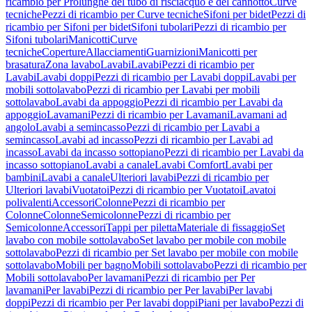
ricambio per Prolunghe del tubo di risciacquo e del cannotto
Curve
tecniche
Pezzi di ricambio per Curve tecniche
Sifoni per bidet
Pezzi di
ricambio per Sifoni per bidet
Sifoni tubolari
Pezzi di ricambio per
Sifoni tubolari
Manicotti
Curve
tecniche
Coperture
Allacciamenti
Guarnizioni
Manicotti per
brasatura
Zona lavabo
Lavabi
Lavabi
Pezzi di ricambio per
Lavabi
Lavabi doppi
Pezzi di ricambio per Lavabi doppi
Lavabi per
mobili sottolavabo
Pezzi di ricambio per Lavabi per mobili
sottolavabo
Lavabi da appoggio
Pezzi di ricambio per Lavabi da
appoggio
Lavamani
Pezzi di ricambio per Lavamani
Lavamani ad
angolo
Lavabi a semincasso
Pezzi di ricambio per Lavabi a
semincasso
Lavabi ad incasso
Pezzi di ricambio per Lavabi ad
incasso
Lavabi da incasso sottopiano
Pezzi di ricambio per Lavabi da
incasso sottopiano
Lavabi a canale
Lavabi Comfort
Lavabi per
bambini
Lavabi a canale
Ulteriori lavabi
Pezzi di ricambio per
Ulteriori lavabi
Vuotatoi
Pezzi di ricambio per Vuotatoi
Lavatoi
polivalenti
Accessori
Colonne
Pezzi di ricambio per
Colonne
Colonne
Semicolonne
Pezzi di ricambio per
Semicolonne
Accessori
Tappi per piletta
Materiale di fissaggio
Set
lavabo con mobile sottolavabo
Set lavabo per mobile con mobile
sottolavabo
Pezzi di ricambio per Set lavabo per mobile con mobile
sottolavabo
Mobili per bagno
Mobili sottolavabo
Pezzi di ricambio per
Mobili sottolavabo
Per lavamani
Pezzi di ricambio per Per
lavamani
Per lavabi
Pezzi di ricambio per Per lavabi
Per lavabi
doppi
Pezzi di ricambio per Per lavabi doppi
Piani per lavabo
Pezzi di