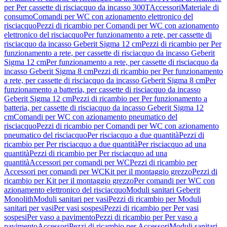
per Per cassette di risciacquo da incasso 300T
Accessori
Materiale di
consumo
Comandi per WC con azionamento elettronico del
risciacquo
Pezzi di ricambio per Comandi per WC con azionamento
elettronico del risciacquo
Per funzionamento a rete, per cassette di
risciacquo da incasso Geberit Sigma 12 cm
Pezzi di ricambio per Per
funzionamento a rete, per cassette di risciacquo da incasso Geberit
Sigma 12 cm
Per funzionamento a rete, per cassette di risciacquo da
incasso Geberit Sigma 8 cm
Pezzi di ricambio per Per funzionamento
a rete, per cassette di risciacquo da incasso Geberit Sigma 8 cm
Per
funzionamento a batteria, per cassette di risciacquo da incasso
Geberit Sigma 12 cm
Pezzi di ricambio per Per funzionamento a
batteria, per cassette di risciacquo da incasso Geberit Sigma 12
cm
Comandi per WC con azionamento pneumatico del
risciacquo
Pezzi di ricambio per Comandi per WC con azionamento
pneumatico del risciacquo
Per risciacquo a due quantità
Pezzi di
ricambio per Per risciacquo a due quantità
Per risciacquo ad una
quantità
Pezzi di ricambio per Per risciacquo ad una
quantità
Accessori per comandi per WC
Pezzi di ricambio per
Accessori per comandi per WC
Kit per il montaggio grezzo
Pezzi di
ricambio per Kit per il montaggio grezzo
Per comandi per WC con
azionamento elettronico del risciacquo
Moduli sanitari Geberit
Monolith
Moduli sanitari per vasi
Pezzi di ricambio per Moduli
sanitari per vasi
Per vasi sospesi
Pezzi di ricambio per Per vasi
sospesi
Per vaso a pavimento
Pezzi di ricambio per Per vaso a
pavimento
Accessori
Pezzi di ricambio per Accessori
Moduli sanitari