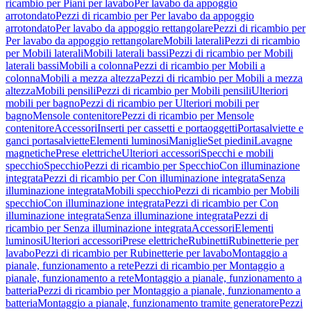
ricambio per Piani per lavabo
Per lavabo da appoggio
arrotondato
Pezzi di ricambio per Per lavabo da appoggio
arrotondato
Per lavabo da appoggio rettangolare
Pezzi di ricambio per
Per lavabo da appoggio rettangolare
Mobili laterali
Pezzi di ricambio
per Mobili laterali
Mobili laterali bassi
Pezzi di ricambio per Mobili
laterali bassi
Mobili a colonna
Pezzi di ricambio per Mobili a
colonna
Mobili a mezza altezza
Pezzi di ricambio per Mobili a mezza
altezza
Mobili pensili
Pezzi di ricambio per Mobili pensili
Ulteriori
mobili per bagno
Pezzi di ricambio per Ulteriori mobili per
bagno
Mensole contenitore
Pezzi di ricambio per Mensole
contenitore
Accessori
Inserti per cassetti e portaoggetti
Portasalviette e
ganci portasalviette
Elementi luminosi
Maniglie
Set piedini
Lavagne
magnetiche
Prese elettriche
Ulteriori accessori
Specchi e mobili
specchio
Specchio
Pezzi di ricambio per Specchio
Con illuminazione
integrata
Pezzi di ricambio per Con illuminazione integrata
Senza
illuminazione integrata
Mobili specchio
Pezzi di ricambio per Mobili
specchio
Con illuminazione integrata
Pezzi di ricambio per Con
illuminazione integrata
Senza illuminazione integrata
Pezzi di
ricambio per Senza illuminazione integrata
Accessori
Elementi
luminosi
Ulteriori accessori
Prese elettriche
Rubinetti
Rubinetterie per
lavabo
Pezzi di ricambio per Rubinetterie per lavabo
Montaggio a
pianale, funzionamento a rete
Pezzi di ricambio per Montaggio a
pianale, funzionamento a rete
Montaggio a pianale, funzionamento a
batteria
Pezzi di ricambio per Montaggio a pianale, funzionamento a
batteria
Montaggio a pianale, funzionamento tramite generatore
Pezzi