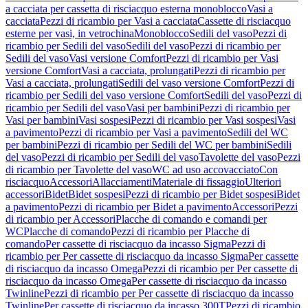
a cacciata per cassetta di risciacquo esterna monoblocco
Vasi a
cacciata
Pezzi di ricambio per Vasi a cacciata
Cassette di risciacquo
esterne per vasi, in vetrochina
Monoblocco
Sedili del vaso
Pezzi di
ricambio per Sedili del vaso
Sedili del vaso
Pezzi di ricambio per
Sedili del vaso
Vasi versione Comfort
Pezzi di ricambio per Vasi
versione Comfort
Vasi a cacciata, prolungati
Pezzi di ricambio per
Vasi a cacciata, prolungati
Sedili del vaso versione Comfort
Pezzi di
ricambio per Sedili del vaso versione Comfort
Sedili del vaso
Pezzi di
ricambio per Sedili del vaso
Vasi per bambini
Pezzi di ricambio per
Vasi per bambini
Vasi sospesi
Pezzi di ricambio per Vasi sospesi
Vasi
a pavimento
Pezzi di ricambio per Vasi a pavimento
Sedili del WC
per bambini
Pezzi di ricambio per Sedili del WC per bambini
Sedili
del vaso
Pezzi di ricambio per Sedili del vaso
Tavolette del vaso
Pezzi
di ricambio per Tavolette del vaso
WC ad uso accovacciato
Con
risciacquo
Accessori
Allacciamenti
Materiale di fissaggio
Ulteriori
accessori
Bidet
Bidet sospesi
Pezzi di ricambio per Bidet sospesi
Bidet
a pavimento
Pezzi di ricambio per Bidet a pavimento
Accessori
Pezzi
di ricambio per Accessori
Placche di comando e comandi per
WC
Placche di comando
Pezzi di ricambio per Placche di
comando
Per cassette di risciacquo da incasso Sigma
Pezzi di
ricambio per Per cassette di risciacquo da incasso Sigma
Per cassette
di risciacquo da incasso Omega
Pezzi di ricambio per Per cassette di
risciacquo da incasso Omega
Per cassette di risciacquo da incasso
Twinline
Pezzi di ricambio per Per cassette di risciacquo da incasso
Twinline
Per cassette di risciacquo da incasso 300T
Pezzi di ricambio