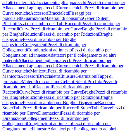
ad altri materiali
Allacciamenti agli apparecchi
Pezzi di ricambio per
Allacciamenti agli apparecchi
Curve tecniche
Pezzi di ricambio per
Curve tecniche
Accessori
Braccialetti
Fissaggi per
braccialetti
Guarnizioni
Materiali di consumo
Geberit Silent-
PP
Tubi
Pezzi di ricambio per Tubi
Raccordi
Pezzi di ricambio per
Raccordi
Curve
Pezzi di ricambio per Curve
Braghe
Pezzi di ricambio
per Braghe
Riduzioni
Pezzi di ricambio per Riduzioni
Braghe
d'ispezione
Pezzi di ricambio per Braghe
d'ispezione
Collegamenti
Pezzi di ricambio per
Collegamenti
Congiunzioni ad innesto
Pezzi di ricambio per
Congiunzioni ad innesto
Adattatori per il collegamento ad altri
materiali
Allacciamenti agli apparecchi
Pezzi di ricambio per
Allacciamenti agli apparecchi
Curve tecniche
Pezzi di ricambio per
Curve tecniche
Manicotti
Pezzi di ricambio per
Manicotti
Accessori
Braccialetti
Chiusure
Guarnizioni
Tappi di
protezione
Materiali di consumo
Geberit Silent-Pro
Tubi
Pezzi di
ricambio per Tubi
Raccordi
Pezzi di ricambio per
Raccordi
Curve
Pezzi di ricambio per Curve
Braghe
Pezzi di ricambio
per Braghe
Riduzioni
Pezzi di ricambio per Riduzioni
Braghe
d'ispezione
Pezzi di ricambio per Braghe d'ispezione
Raccordi
SuperTube
Pezzi di ricambio per Raccordi SuperTube
Curve
Pezzi di
ricambio per Curve
Diramazioni
Pezzi di ricambio per
Diramazioni
Collegamenti
Pezzi di ricambio per
Collegamenti
Congiunzioni ad innesto
Pezzi di ricambio per
Congiunzioni ad innesto
Adattatori per il collegamento ad altri