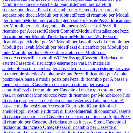
Moduli per docce e vasche da bagno
Elementi per pareti di
separazione doccia
Pezzi di ricambio per Elementi per pareti di
separazione doccia
Moduli per rubinetti
Pezzi di ricambio per Moduli
per rubinetti
Moduli per carichi agenti sulle mensole
Pezzi di ricambio
per Moduli per carichi agenti sulle mensole
Accessori
Pezzi di
ricambio per Accessori
Geberit Combifix
Moduli d'installazione
Pezzi
di ricambio per Moduli d'installazione
Moduli per WC
Pezzi di
ricambio per Moduli per WC
Moduli per lavabi
Pezzi di ricambio per
Moduli per lavabi
Moduli per bidet
Pezzi di ricambio per Moduli per
bidet
Moduli per docce
Pezzi di ricambio per Moduli per
docce
Accessori
Per moduli WC
Per fissaggi
Cassette di risciacquo
esterne
Cassette di risciacquo esterne per vasi, in materiale
sintetico
Pezzi di ricambio per Cassette di risciacquo esterne per vasi,
in materiale sintetico
Ad alta posizione
Pezzi di ricambio per Ad alta
posizione
A bassa e media posizione
Pezzi di ricambio per A bassa e
media posizione
Cassette di risciacquo esterne per vasi, in
ceramica
Pezzi di ricambio per Cassette di risciacquo esterne per
vasi, in ceramica
Monoblocco
Pezzi di ricambio per Monoblocco
Tubi
di risciacquo per cassette di risciacquo esterne
Ad alta posizione
A
bassa e media posizione
Accessori
Guarnizioni
Guarnizioni ad
anello
Nippli, rosoni e riduttori di flusso
Materiali di consumo
Cassette
di risciacquo da incasso
Cassette di risciacquo da incasso Sigma
Pezzi
di ricambio per Cassette di risciacquo da incasso Sigma
Cassette di
risciacquo da incasso Omega
Pezzi di ricambio per Cassette di
risciacquo da incasso Omega
Tubi di risciacquo
Accessori
Rubinetti a