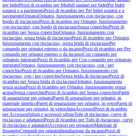
per bidet
Pezzi di ricambio per Moduli sanitari per bidet
Per bidet
sospesi e a pavimento
Pezzi di ricambio per Per bidet sospesi e a
pavimento
Orinatoi
Orinatoi, funzionamento con risciacquo, con
bordo di risciacquo
Pezzi di ricambio per Orinatoi, funzionamento
con risciacquo, con bordo di risciacquo
Senza coperchio
Pezzi di
ricambio per Senza coperchio
Orinatoi, funzionamento con
risciacquo, senza brida di risciacquo
Pezzi di ricambio per Orinatoi,
funzionamento con risciacquo, senza brida di risciacquo
Per
comando per orinatoi esterno o da incasso
Pezzi di ricambio per Per
comando per orinatoi esterno o da incasso
Con comando per
orinatoio integrato
Pezzi di ricambio per Con comando per orinatoio
integrato
Orinatoi, funzionamento con risciacquo, con / per
coperchio
Pezzi di ricambio per Orinatoi, funzionamento con
risciacquo, con / per coperchio
Senza brida di risciacquo
Pezzi di
ricambio per Senza brida di risciacquo
Orinatoi, funzionamento
senza acqua
Pezzi di ricambio per Orinatoi, funzionamento senza
acqua
Senza coperchio
Pezzi di ricambio per Senza coperchio
Pareti
di separazione per orinatoi
Pareti di separazione per orinatoi, in
materiale sintetico
Pareti di separazione per orinatoi, in vetro
Pareti di
separazione per orinatoi, in vetrochina
Accessori
Pezzi di ricambio
per Accessori
Sifoni e accessori sifone
Tubi di risciacquo, curve di
risciacquo e adattatori
Pezzi di ricambio per Tubi di risciacquo, curve
di risciacquo e adattatori
Accessori per erogatore
Materiale di
fissaggio
Comandi per orinatoi
Installazione da incasso
Pezzi di