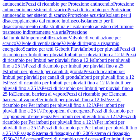
antincendio
Pezzi di ricambio per Protezione antincendio
Protezione
antincendio per sistemi di scarico
Pezzi di ricambio per Protezione
antincendio per sistemi di scarico
Protezione acustica
Isolanti per il
disaccoppiamento dal rumore intrinseco
Isolamento per il
disaccoppiamento dalla struttura e l'isolamento acustico del rumore
trasmesso indirettamente via aria
Protezione
dall'umidità
Impermeabilizzazione
Valvole di ventilazione per
scarico
Valvole di ventilazione
Valvole di ritegno a risparmio
energetico
Scarico per tetti Geberit Pluvia
Imbuti per pluviali
Pezzi di
ricambio per Imbuti per pluviali
Imbuti per pluviali fino a 12 l/s
Pezzi
di ricambio per Imbuti per pluviali fino a 12 l/s
Imbuti per pluviali
fino a 25 l/s
Pezzi di ricambio per Imbuti per pluviali fino a 25
l/s
Imbuti per pluviali per canali di gronda
Pezzi di ricambio per
Imbuti per pluviali per canali di gronda
Imbuti per pluviali fino a 12
l/s
Pezzi di ricambio per Imbuti per pluviali fino a 12 l/s
Imbuti per
pluviali fino a 25 l/s
Pezzi di ricambio per Imbuti per pluviali fino a
25 l/s
Elementi barriera al vapore
Pezzi di ricambio per Elementi
barriera al vapore
Per imbuti per pluviali fino a 12 l/s
Pezzi di
ricambio per Per imbuti per pluviali fino a 12 l/s
Per imbuti per
pluviali fino a 25 l/s
Troppopieni d'emergenza
Pezzi di ricambio per
Troppopieni d'emergenza
Per imbuti per pluviali fino a 12 l/s
Pezzi di
ricambio per Per imbuti per pluviali fino a 12 l/s
Per imbuti per
pluviali fino a 25 l/s
Pezzi di ricambio per Per imbuti per pluviali fino
a 25 l/s
Fissaggi
Sistema di fissaggio d40–200
Sistema di fissaggio
d250–315
Accessori
Pezzi di ricambio per Accessori
Per imbuti per