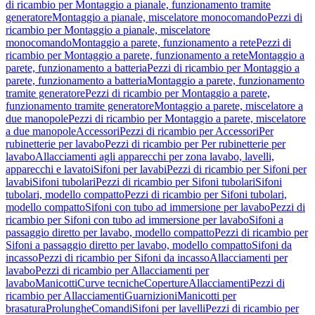
di ricambio per Montaggio a pianale, funzionamento tramite
generatore
Montaggio a pianale, miscelatore monocomando
Pezzi di
ricambio per Montaggio a pianale, miscelatore
monocomando
Montaggio a parete, funzionamento a rete
Pezzi di
ricambio per Montaggio a parete, funzionamento a rete
Montaggio a
parete, funzionamento a batteria
Pezzi di ricambio per Montaggio a
parete, funzionamento a batteria
Montaggio a parete, funzionamento
tramite generatore
Pezzi di ricambio per Montaggio a parete,
funzionamento tramite generatore
Montaggio a parete, miscelatore a
due manopole
Pezzi di ricambio per Montaggio a parete, miscelatore
a due manopole
Accessori
Pezzi di ricambio per Accessori
Per
rubinetterie per lavabo
Pezzi di ricambio per Per rubinetterie per
lavabo
Allacciamenti agli apparecchi per zona lavabo, lavelli,
apparecchi e lavatoi
Sifoni per lavabi
Pezzi di ricambio per Sifoni per
lavabi
Sifoni tubolari
Pezzi di ricambio per Sifoni tubolari
Sifoni
tubolari, modello compatto
Pezzi di ricambio per Sifoni tubolari,
modello compatto
Sifoni con tubo ad immersione per lavabo
Pezzi di
ricambio per Sifoni con tubo ad immersione per lavabo
Sifoni a
passaggio diretto per lavabo, modello compatto
Pezzi di ricambio per
Sifoni a passaggio diretto per lavabo, modello compatto
Sifoni da
incasso
Pezzi di ricambio per Sifoni da incasso
Allacciamenti per
lavabo
Pezzi di ricambio per Allacciamenti per
lavabo
Manicotti
Curve tecniche
Coperture
Allacciamenti
Pezzi di
ricambio per Allacciamenti
Guarnizioni
Manicotti per
brasatura
Prolunghe
Comandi
Sifoni per lavelli
Pezzi di ricambio per