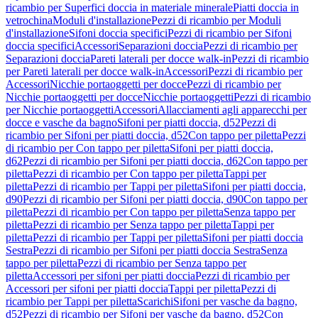
ricambio per Superfici doccia in materiale minerale
Piatti doccia in
vetrochina
Moduli d'installazione
Pezzi di ricambio per Moduli
d'installazione
Sifoni doccia specifici
Pezzi di ricambio per Sifoni
doccia specifici
Accessori
Separazioni doccia
Pezzi di ricambio per
Separazioni doccia
Pareti laterali per docce walk-in
Pezzi di ricambio
per Pareti laterali per docce walk-in
Accessori
Pezzi di ricambio per
Accessori
Nicchie portaoggetti per docce
Pezzi di ricambio per
Nicchie portaoggetti per docce
Nicchie portaoggetti
Pezzi di ricambio
per Nicchie portaoggetti
Accessori
Allacciamenti agli apparecchi per
docce e vasche da bagno
Sifoni per piatti doccia, d52
Pezzi di
ricambio per Sifoni per piatti doccia, d52
Con tappo per piletta
Pezzi
di ricambio per Con tappo per piletta
Sifoni per piatti doccia,
d62
Pezzi di ricambio per Sifoni per piatti doccia, d62
Con tappo per
piletta
Pezzi di ricambio per Con tappo per piletta
Tappi per
piletta
Pezzi di ricambio per Tappi per piletta
Sifoni per piatti doccia,
d90
Pezzi di ricambio per Sifoni per piatti doccia, d90
Con tappo per
piletta
Pezzi di ricambio per Con tappo per piletta
Senza tappo per
piletta
Pezzi di ricambio per Senza tappo per piletta
Tappi per
piletta
Pezzi di ricambio per Tappi per piletta
Sifoni per piatti doccia
Sestra
Pezzi di ricambio per Sifoni per piatti doccia Sestra
Senza
tappo per piletta
Pezzi di ricambio per Senza tappo per
piletta
Accessori per sifoni per piatti doccia
Pezzi di ricambio per
Accessori per sifoni per piatti doccia
Tappi per piletta
Pezzi di
ricambio per Tappi per piletta
Scarichi
Sifoni per vasche da bagno,
d52
Pezzi di ricambio per Sifoni per vasche da bagno, d52
Con