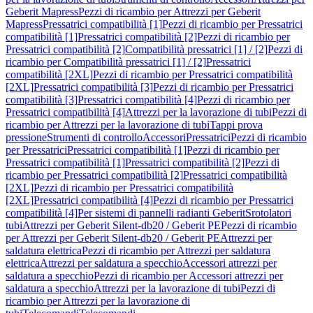
Geberit Mapress
Pezzi di ricambio per Attrezzi per Geberit
Mapress
Pressatrici compatibilità [1]
Pezzi di ricambio per Pressatrici
compatibilità [1]
Pressatrici compatibilità [2]
Pezzi di ricambio per
Pressatrici compatibilità [2]
Compatibilità pressatrici [1] / [2]
Pezzi di
ricambio per Compatibilità pressatrici [1] / [2]
Pressatrici
compatibilità [2XL]
Pezzi di ricambio per Pressatrici compatibilità
[2XL]
Pressatrici compatibilità [3]
Pezzi di ricambio per Pressatrici
compatibilità [3]
Pressatrici compatibilità [4]
Pezzi di ricambio per
Pressatrici compatibilità [4]
Attrezzi per la lavorazione di tubi
Pezzi di
ricambio per Attrezzi per la lavorazione di tubi
Tappi prova
pressione
Strumenti di controllo
Accessori
Pressatrici
Pezzi di ricambio
per Pressatrici
Pressatrici compatibilità [1]
Pezzi di ricambio per
Pressatrici compatibilità [1]
Pressatrici compatibilità [2]
Pezzi di
ricambio per Pressatrici compatibilità [2]
Pressatrici compatibilità
[2XL]
Pezzi di ricambio per Pressatrici compatibilità
[2XL]
Pressatrici compatibilità [4]
Pezzi di ricambio per Pressatrici
compatibilità [4]
Per sistemi di pannelli radianti Geberit
Srotolatori
tubi
Attrezzi per Geberit Silent-db20 / Geberit PE
Pezzi di ricambio
per Attrezzi per Geberit Silent-db20 / Geberit PE
Attrezzi per
saldatura elettrica
Pezzi di ricambio per Attrezzi per saldatura
elettrica
Attrezzi per saldatura a specchio
Accessori attrezzi per
saldatura a specchio
Pezzi di ricambio per Accessori attrezzi per
saldatura a specchio
Attrezzi per la lavorazione di tubi
Pezzi di
ricambio per Attrezzi per la lavorazione di