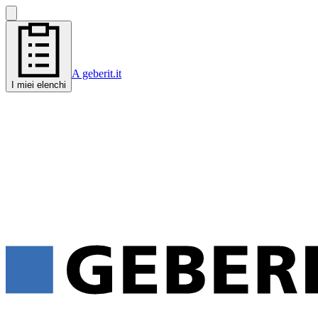
A geberit.it
I miei elenchi