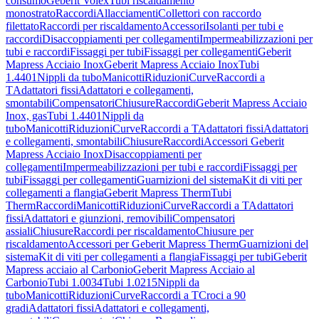
consumo
Geberit Volex
Tubi riscaldamento
monostrato
Raccordi
Allacciamenti
Collettori con raccordo
filettato
Raccordi per riscaldamento
Accessori
Isolanti per tubi e
raccordi
Disaccoppiamenti per collegamenti
Impermeabilizzazioni per
tubi e raccordi
Fissaggi per tubi
Fissaggi per collegamenti
Geberit
Mapress Acciaio Inox
Geberit Mapress Acciaio Inox
Tubi
1.4401
Nippli da tubo
Manicotti
Riduzioni
Curve
Raccordi a
T
Adattatori fissi
Adattatori e collegamenti,
smontabili
Compensatori
Chiusure
Raccordi
Geberit Mapress Acciaio
Inox, gas
Tubi 1.4401
Nippli da
tubo
Manicotti
Riduzioni
Curve
Raccordi a T
Adattatori fissi
Adattatori
e collegamenti, smontabili
Chiusure
Raccordi
Accessori Geberit
Mapress Acciaio Inox
Disaccoppiamenti per
collegamenti
Impermeabilizzazioni per tubi e raccordi
Fissaggi per
tubi
Fissaggi per collegamenti
Guarnizioni del sistema
Kit di viti per
collegamenti a flangia
Geberit Mapress Therm
Tubi
Therm
Raccordi
Manicotti
Riduzioni
Curve
Raccordi a T
Adattatori
fissi
Adattatori e giunzioni, removibili
Compensatori
assiali
Chiusure
Raccordi per riscaldamento
Chiusure per
riscaldamento
Accessori per Geberit Mapress Therm
Guarnizioni del
sistema
Kit di viti per collegamenti a flangia
Fissaggi per tubi
Geberit
Mapress acciaio al Carbonio
Geberit Mapress Acciaio al
Carbonio
Tubi 1.0034
Tubi 1.0215
Nippli da
tubo
Manicotti
Riduzioni
Curve
Raccordi a T
Croci a 90
gradi
Adattatori fissi
Adattatori e collegamenti,