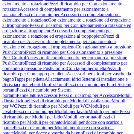
azionamento a rotazione
Pezzi di ricambio per Con azionamento a
rotazione
Accessori di completamento per azionamento a
rotazione
Pezzi di ricambio per Accessori di completamento per
azionamento a rotazione
Con azionamento a rotazione ed erogazione
al troppopieno
Pezzi di ricambio per Con azionamento a rotazione ed
erogazione al troppopieno
Accessori di completamento per
azionamento a rotazione ed erogazione al troppopieno
Pezzi di
ricambio per Accessori di completamento per azionamento a
rotazione ed erogazione al troppopieno
Con azionamento a pressione
PushControl
Pezzi di ricambio per Con azionamento a pressione
PushControl
Accessori di completamento per comando a pressione
PushControl
Pezzi di ricambio per Accessori di completamento per
comando a pressione PushControl
Con tappo per piletta
Pezzi di
ricambio per Con tappo per piletta
Accessori per sifoni per vasche da
bagno
Tappi per piletta
Allacciamenti idrici
Sistemi di installazione e
di risciacquo
Geberit Duofix
Pareti
Pezzi di ricambio per Pareti
Sistemi
portanti
Pezzi di ricambio per Sistemi
portanti
Pannellature
Accessori
Pezzi di ricambio per Accessori
Moduli
d'installazione
Pezzi di ricambio per Moduli d'installazione
Moduli
per WC
Pezzi di ricambio per Moduli per WC
Moduli per
lavabi
Pezzi di ricambio per Moduli per lavabi
Moduli per bidet
Pezzi
di ricambio per Moduli per bidet
Moduli per orinatoi
Pezzi di
ricambio per Moduli per orinatoi
Moduli per docce con scarico a
parete
Pezzi di ricambio per Moduli per docce con scarico a
parete
Moduli per docce e vasche da bagno
Pezzi di ricambio per