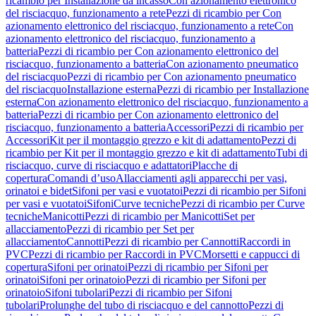
ricambio per Installazione da incasso
Con azionamento elettronico
del risciacquo, funzionamento a rete
Pezzi di ricambio per Con
azionamento elettronico del risciacquo, funzionamento a rete
Con
azionamento elettronico del risciacquo, funzionamento a
batteria
Pezzi di ricambio per Con azionamento elettronico del
risciacquo, funzionamento a batteria
Con azionamento pneumatico
del risciacquo
Pezzi di ricambio per Con azionamento pneumatico
del risciacquo
Installazione esterna
Pezzi di ricambio per Installazione
esterna
Con azionamento elettronico del risciacquo, funzionamento a
batteria
Pezzi di ricambio per Con azionamento elettronico del
risciacquo, funzionamento a batteria
Accessori
Pezzi di ricambio per
Accessori
Kit per il montaggio grezzo e kit di adattamento
Pezzi di
ricambio per Kit per il montaggio grezzo e kit di adattamento
Tubi di
risciacquo, curve di risciacquo e adattatori
Placche di
copertura
Comandi d’uso
Allacciamenti agli apparecchi per vasi,
orinatoi e bidet
Sifoni per vasi e vuotatoi
Pezzi di ricambio per Sifoni
per vasi e vuotatoi
Sifoni
Curve tecniche
Pezzi di ricambio per Curve
tecniche
Manicotti
Pezzi di ricambio per Manicotti
Set per
allacciamento
Pezzi di ricambio per Set per
allacciamento
Cannotti
Pezzi di ricambio per Cannotti
Raccordi in
PVC
Pezzi di ricambio per Raccordi in PVC
Morsetti e cappucci di
copertura
Sifoni per orinatoi
Pezzi di ricambio per Sifoni per
orinatoi
Sifoni per orinatoio
Pezzi di ricambio per Sifoni per
orinatoio
Sifoni tubolari
Pezzi di ricambio per Sifoni
tubolari
Prolunghe del tubo di risciacquo e del cannotto
Pezzi di