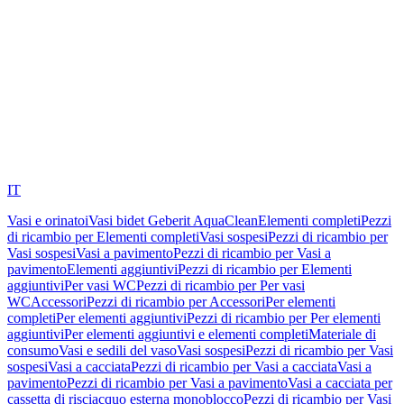
IT
Vasi e orinatoi
Vasi bidet Geberit AquaClean
Elementi completi
Pezzi
di ricambio per Elementi completi
Vasi sospesi
Pezzi di ricambio per
Vasi sospesi
Vasi a pavimento
Pezzi di ricambio per Vasi a
pavimento
Elementi aggiuntivi
Pezzi di ricambio per Elementi
aggiuntivi
Per vasi WC
Pezzi di ricambio per Per vasi
WC
Accessori
Pezzi di ricambio per Accessori
Per elementi
completi
Per elementi aggiuntivi
Pezzi di ricambio per Per elementi
aggiuntivi
Per elementi aggiuntivi e elementi completi
Materiale di
consumo
Vasi e sedili del vaso
Vasi sospesi
Pezzi di ricambio per Vasi
sospesi
Vasi a cacciata
Pezzi di ricambio per Vasi a cacciata
Vasi a
pavimento
Pezzi di ricambio per Vasi a pavimento
Vasi a cacciata per
cassetta di risciacquo esterna monoblocco
Pezzi di ricambio per Vasi