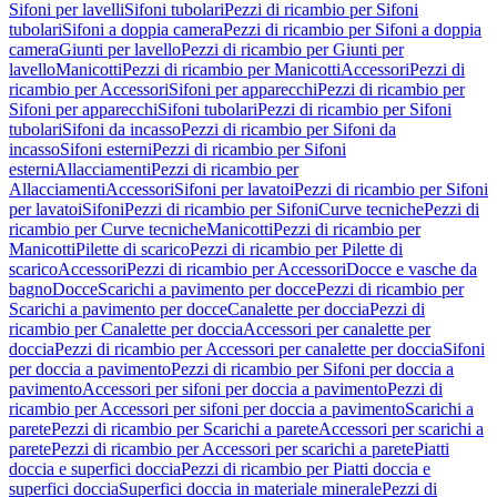
Sifoni per lavelli
Sifoni tubolari
Pezzi di ricambio per Sifoni
tubolari
Sifoni a doppia camera
Pezzi di ricambio per Sifoni a doppia
camera
Giunti per lavello
Pezzi di ricambio per Giunti per
lavello
Manicotti
Pezzi di ricambio per Manicotti
Accessori
Pezzi di
ricambio per Accessori
Sifoni per apparecchi
Pezzi di ricambio per
Sifoni per apparecchi
Sifoni tubolari
Pezzi di ricambio per Sifoni
tubolari
Sifoni da incasso
Pezzi di ricambio per Sifoni da
incasso
Sifoni esterni
Pezzi di ricambio per Sifoni
esterni
Allacciamenti
Pezzi di ricambio per
Allacciamenti
Accessori
Sifoni per lavatoi
Pezzi di ricambio per Sifoni
per lavatoi
Sifoni
Pezzi di ricambio per Sifoni
Curve tecniche
Pezzi di
ricambio per Curve tecniche
Manicotti
Pezzi di ricambio per
Manicotti
Pilette di scarico
Pezzi di ricambio per Pilette di
scarico
Accessori
Pezzi di ricambio per Accessori
Docce e vasche da
bagno
Docce
Scarichi a pavimento per docce
Pezzi di ricambio per
Scarichi a pavimento per docce
Canalette per doccia
Pezzi di
ricambio per Canalette per doccia
Accessori per canalette per
doccia
Pezzi di ricambio per Accessori per canalette per doccia
Sifoni
per doccia a pavimento
Pezzi di ricambio per Sifoni per doccia a
pavimento
Accessori per sifoni per doccia a pavimento
Pezzi di
ricambio per Accessori per sifoni per doccia a pavimento
Scarichi a
parete
Pezzi di ricambio per Scarichi a parete
Accessori per scarichi a
parete
Pezzi di ricambio per Accessori per scarichi a parete
Piatti
doccia e superfici doccia
Pezzi di ricambio per Piatti doccia e
superfici doccia
Superfici doccia in materiale minerale
Pezzi di