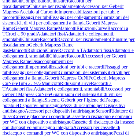
smontabili
Compensatori
Chiusure
Raccordi per
riscaldamento
Chiusure per riscaldamento
Accessori per Geberit
Mapress Acciaio al Carbonio
Impermeabilizzazioni per tubi e
raccordi
Fissaggi per tubi
Fissaggi per collegamenti
Guarnizioni del
sistema
Kit di viti per collegamenti a flangia
Geberit Mapress
Rame
Geberit Mapress Rame
Manicotti
Riduzioni
Curve
Raccordi a
T
Croci a 90 gradi
Adattatori fissi
Adattatori e collegamenti,
smontabili
Chiusure
Raccordi
Raccordi per riscaldamento
Chiusure per
riscaldamento
Geberit Mapress Rame,
gas
Manicotti
Riduzioni
Curve
Raccordi a T
Adattatori fissi
Adattatori e
collegamenti, smontabili
Chiusure
Raccordi
Accessori per Geberit
Mapress Rame
Disaccoppiamenti per
collegamenti
Impermeabilizzazioni per tubi e raccordi
Fissaggi per
tubi
Fissaggi per collegamenti
Guarnizioni del sistema
Kit di viti per
collegamenti a flangia
Geberit Mapress CuNiFe
Geberit Mapress
CuNiFe
Tubi 2.1972
Manicotti
Riduzioni
Curve
Raccordi a
T
Adattatori fissi
Adattatori e collegamenti, smontabili
Accessori per
Geberit Mapress CuNiFe
Guarnizioni del sistema
Kit di viti per
collegamenti a flangia
Sistema Geberit per l’Igiene dell’acqua
potabile
Dispositivi antiristagno
Pezzi di ricambio per Dispositivi
antiristagno
Accessori per dispositivi antiristagno
Sensori
Riduttore di
flusso
Cover e placche di copertura
Cassette di risciacquo e comandi
per WC con dispositivo antiristagno
Cassette di risciacquo da incasso
con dispositivo antiristagno integrato
Accessori per cassette di
risciacquo e comandi per WC con dispositivo antiristagno
Pezzi di