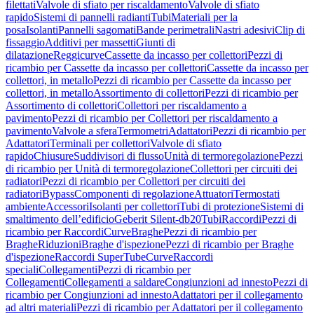
filettati
Valvole di sfiato per riscaldamento
Valvole di sfiato
rapido
Sistemi di pannelli radianti
Tubi
Materiali per la
posa
Isolanti
Pannelli sagomati
Bande perimetrali
Nastri adesivi
Clip di
fissaggio
Additivi per massetti
Giunti di
dilatazione
Reggicurve
Cassette da incasso per collettori
Pezzi di
ricambio per Cassette da incasso per collettori
Cassette da incasso per
collettori, in metallo
Pezzi di ricambio per Cassette da incasso per
collettori, in metallo
Assortimento di collettori
Pezzi di ricambio per
Assortimento di collettori
Collettori per riscaldamento a
pavimento
Pezzi di ricambio per Collettori per riscaldamento a
pavimento
Valvole a sfera
Termometri
Adattatori
Pezzi di ricambio per
Adattatori
Terminali per collettori
Valvole di sfiato
rapido
Chiusure
Suddivisori di flusso
Unità di termoregolazione
Pezzi
di ricambio per Unità di termoregolazione
Collettori per circuiti dei
radiatori
Pezzi di ricambio per Collettori per circuiti dei
radiatori
Bypass
Componenti di regolazione
Attuatori
Termostati
ambiente
Accessori
Isolanti per collettori
Tubi di protezione
Sistemi di
smaltimento dell’edificio
Geberit Silent-db20
Tubi
Raccordi
Pezzi di
ricambio per Raccordi
Curve
Braghe
Pezzi di ricambio per
Braghe
Riduzioni
Braghe d'ispezione
Pezzi di ricambio per Braghe
d'ispezione
Raccordi SuperTube
Curve
Raccordi
speciali
Collegamenti
Pezzi di ricambio per
Collegamenti
Collegamenti a saldare
Congiunzioni ad innesto
Pezzi di
ricambio per Congiunzioni ad innesto
Adattatori per il collegamento
ad altri materiali
Pezzi di ricambio per Adattatori per il collegamento