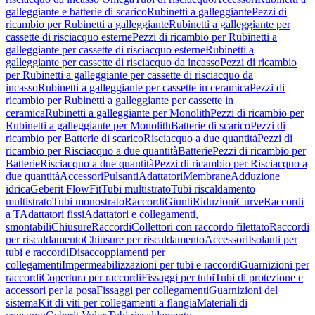
galleggiante e batterie di scarico
Rubinetti a galleggiante
Pezzi di
ricambio per Rubinetti a galleggiante
Rubinetti a galleggiante per
cassette di risciacquo esterne
Pezzi di ricambio per Rubinetti a
galleggiante per cassette di risciacquo esterne
Rubinetti a
galleggiante per cassette di risciacquo da incasso
Pezzi di ricambio
per Rubinetti a galleggiante per cassette di risciacquo da
incasso
Rubinetti a galleggiante per cassette in ceramica
Pezzi di
ricambio per Rubinetti a galleggiante per cassette in
ceramica
Rubinetti a galleggiante per Monolith
Pezzi di ricambio per
Rubinetti a galleggiante per Monolith
Batterie di scarico
Pezzi di
ricambio per Batterie di scarico
Risciacquo a due quantità
Pezzi di
ricambio per Risciacquo a due quantità
Batterie
Pezzi di ricambio per
Batterie
Risciacquo a due quantità
Pezzi di ricambio per Risciacquo a
due quantità
Accessori
Pulsanti
Adattatori
Membrane
Adduzione
idrica
Geberit FlowFit
Tubi multistrato
Tubi riscaldamento
multistrato
Tubi monostrato
Raccordi
Giunti
Riduzioni
Curve
Raccordi
a T
Adattatori fissi
Adattatori e collegamenti,
smontabili
Chiusure
Raccordi
Collettori con raccordo filettato
Raccordi
per riscaldamento
Chiusure per riscaldamento
Accessori
Isolanti per
tubi e raccordi
Disaccoppiamenti per
collegamenti
Impermeabilizzazioni per tubi e raccordi
Guarnizioni per
raccordi
Copertura per raccordi
Fissaggi per tubi
Tubi di protezione e
accessori per la posa
Fissaggi per collegamenti
Guarnizioni del
sistema
Kit di viti per collegamenti a flangia
Materiali di