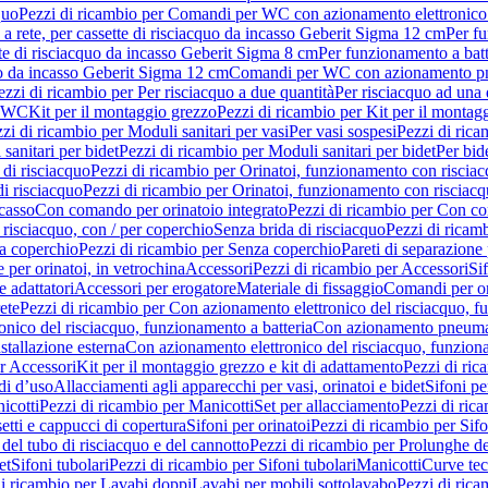
quo
Pezzi di ricambio per Comandi per WC con azionamento elettronico 
a rete, per cassette di risciacquo da incasso Geberit Sigma 12 cm
Per fu
tte di risciacquo da incasso Geberit Sigma 8 cm
Per funzionamento a batt
quo da incasso Geberit Sigma 12 cm
Comandi per WC con azionamento pne
ezzi di ricambio per Per risciacquo a due quantità
Per risciacquo ad una 
r WC
Kit per il montaggio grezzo
Pezzi di ricambio per Kit per il montag
zi di ricambio per Moduli sanitari per vasi
Per vasi sospesi
Pezzi di rica
sanitari per bidet
Pezzi di ricambio per Moduli sanitari per bidet
Per bid
di risciacquo
Pezzi di ricambio per Orinatoi, funzionamento con risciac
i risciacquo
Pezzi di ricambio per Orinatoi, funzionamento con risciacq
ncasso
Con comando per orinatoio integrato
Pezzi di ricambio per Con co
risciacquo, con / per coperchio
Senza brida di risciacquo
Pezzi di ricam
a coperchio
Pezzi di ricambio per Senza coperchio
Pareti di separazione 
e per orinatoi, in vetrochina
Accessori
Pezzi di ricambio per Accessori
Si
e adattatori
Accessori per erogatore
Materiale di fissaggio
Comandi per or
ete
Pezzi di ricambio per Con azionamento elettronico del risciacquo, f
onico del risciacquo, funzionamento a batteria
Con azionamento pneumat
stallazione esterna
Con azionamento elettronico del risciacquo, funziona
r Accessori
Kit per il montaggio grezzo e kit di adattamento
Pezzi di ric
i d’uso
Allacciamenti agli apparecchi per vasi, orinatoi e bidet
Sifoni pe
icotti
Pezzi di ricambio per Manicotti
Set per allacciamento
Pezzi di ric
etti e cappucci di copertura
Sifoni per orinatoi
Pezzi di ricambio per Sifo
del tubo di risciacquo e del cannotto
Pezzi di ricambio per Prolunghe de
et
Sifoni tubolari
Pezzi di ricambio per Sifoni tubolari
Manicotti
Curve te
di ricambio per Lavabi doppi
Lavabi per mobili sottolavabo
Pezzi di rica