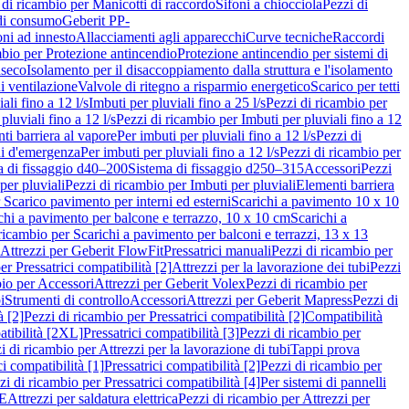
 di ricambio per Manicotti di raccordo
Sifoni a chiocciola
Pezzi di
 di consumo
Geberit PP-
ni ad innesto
Allacciamenti agli apparecchi
Curve tecniche
Raccordi
mbio per Protezione antincendio
Protezione antincendio per sistemi di
nseco
Isolamento per il disaccoppiamento dalla struttura e l'isolamento
i ventilazione
Valvole di ritegno a risparmio energetico
Scarico per tetti
ali fino a 12 l/s
Imbuti per pluviali fino a 25 l/s
Pezzi di ricambio per
pluviali fino a 12 l/s
Pezzi di ricambio per Imbuti per pluviali fino a 12
ti barriera al vapore
Per imbuti per pluviali fino a 12 l/s
Pezzi di
ni d'emergenza
Per imbuti per pluviali fino a 12 l/s
Pezzi di ricambio per
a di fissaggio d40–200
Sistema di fissaggio d250–315
Accessori
Pezzi
per pluviali
Pezzi di ricambio per Imbuti per pluviali
Elementi barriera
 Scarico pavimento per interni ed esterni
Scarichi a pavimento 10 x 10
chi a pavimento per balcone e terrazzo, 10 x 10 cm
Scarichi a
ricambio per Scarichi a pavimento per balconi e terrazzi, 13 x 13
 Attrezzi per Geberit FlowFit
Pressatrici manuali
Pezzi di ricambio per
er Pressatrici compatibilità [2]
Attrezzi per la lavorazione dei tubi
Pezzi
bio per Accessori
Attrezzi per Geberit Volex
Pezzi di ricambio per
i
Strumenti di controllo
Accessori
Attrezzi per Geberit Mapress
Pezzi di
à [2]
Pezzi di ricambio per Pressatrici compatibilità [2]
Compatibilità
atibilità [2XL]
Pressatrici compatibilità [3]
Pezzi di ricambio per
i di ricambio per Attrezzi per la lavorazione di tubi
Tappi prova
i compatibilità [1]
Pressatrici compatibilità [2]
Pezzi di ricambio per
zi di ricambio per Pressatrici compatibilità [4]
Per sistemi di pannelli
PE
Attrezzi per saldatura elettrica
Pezzi di ricambio per Attrezzi per