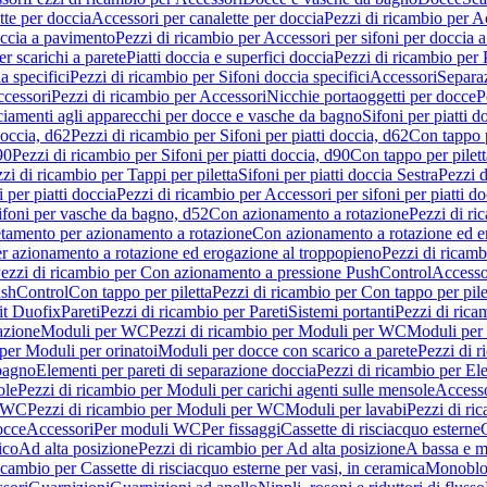
tte per doccia
Accessori per canalette per doccia
Pezzi di ricambio per Ac
occia a pavimento
Pezzi di ricambio per Accessori per sifoni per doccia 
r scarichi a parete
Piatti doccia e superfici doccia
Pezzi di ricambio per P
a specifici
Pezzi di ricambio per Sifoni doccia specifici
Accessori
Separa
cessori
Pezzi di ricambio per Accessori
Nicchie portaoggetti per docce
P
ciamenti agli apparecchi per docce e vasche da bagno
Sifoni per piatti d
doccia, d62
Pezzi di ricambio per Sifoni per piatti doccia, d62
Con tappo p
90
Pezzi di ricambio per Sifoni per piatti doccia, d90
Con tappo per pilett
zi di ricambio per Tappi per piletta
Sifoni per piatti doccia Sestra
Pezzi d
 per piatti doccia
Pezzi di ricambio per Accessori per sifoni per piatti do
ifoni per vasche da bagno, d52
Con azionamento a rotazione
Pezzi di r
etamento per azionamento a rotazione
Con azionamento a rotazione ed e
r azionamento a rotazione ed erogazione al troppopieno
Pezzi di ricam
ezzi di ricambio per Con azionamento a pressione PushControl
Accesso
ushControl
Con tappo per piletta
Pezzi di ricambio per Con tappo per pile
it Duofix
Pareti
Pezzi di ricambio per Pareti
Sistemi portanti
Pezzi di rica
azione
Moduli per WC
Pezzi di ricambio per Moduli per WC
Moduli per 
per Moduli per orinatoi
Moduli per docce con scarico a parete
Pezzi di r
 bagno
Elementi per pareti di separazione doccia
Pezzi di ricambio per Ele
ole
Pezzi di ricambio per Moduli per carichi agenti sulle mensole
Access
r WC
Pezzi di ricambio per Moduli per WC
Moduli per lavabi
Pezzi di ri
occe
Accessori
Per moduli WC
Per fissaggi
Cassette di risciacquo esterne
C
ico
Ad alta posizione
Pezzi di ricambio per Ad alta posizione
A bassa e m
icambio per Cassette di risciacquo esterne per vasi, in ceramica
Monoblo