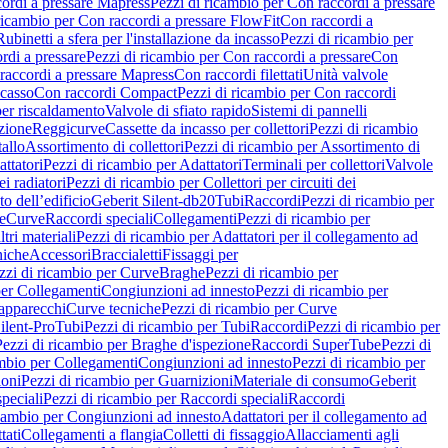
ordi a pressare Mapress
Pezzi di ricambio per Con raccordi a pressare
ricambio per Con raccordi a pressare FlowFit
Con raccordi a
Rubinetti a sfera per l'installazione da incasso
Pezzi di ricambio per
rdi a pressare
Pezzi di ricambio per Con raccordi a pressare
Con
raccordi a pressare Mapress
Con raccordi filettati
Unità valvole
ncasso
Con raccordi Compact
Pezzi di ricambio per Con raccordi
per riscaldamento
Valvole di sfiato rapido
Sistemi di pannelli
azione
Reggicurve
Cassette da incasso per collettori
Pezzi di ricambio
tallo
Assortimento di collettori
Pezzi di ricambio per Assortimento di
ttatori
Pezzi di ricambio per Adattatori
Terminali per collettori
Valvole
ei radiatori
Pezzi di ricambio per Collettori per circuiti dei
o dell’edificio
Geberit Silent-db20
Tubi
Raccordi
Pezzi di ricambio per
e
Curve
Raccordi speciali
Collegamenti
Pezzi di ricambio per
tri materiali
Pezzi di ricambio per Adattatori per il collegamento ad
niche
Accessori
Braccialetti
Fissaggi per
zzi di ricambio per Curve
Braghe
Pezzi di ricambio per
per Collegamenti
Congiunzioni ad innesto
Pezzi di ricambio per
 apparecchi
Curve tecniche
Pezzi di ricambio per Curve
ilent-Pro
Tubi
Pezzi di ricambio per Tubi
Raccordi
Pezzi di ricambio per
Pezzi di ricambio per Braghe d'ispezione
Raccordi SuperTube
Pezzi di
ambio per Collegamenti
Congiunzioni ad innesto
Pezzi di ricambio per
ioni
Pezzi di ricambio per Guarnizioni
Materiale di consumo
Geberit
peciali
Pezzi di ricambio per Raccordi speciali
Raccordi
icambio per Congiunzioni ad innesto
Adattatori per il collegamento ad
tati
Collegamenti a flangia
Colletti di fissaggio
Allacciamenti agli