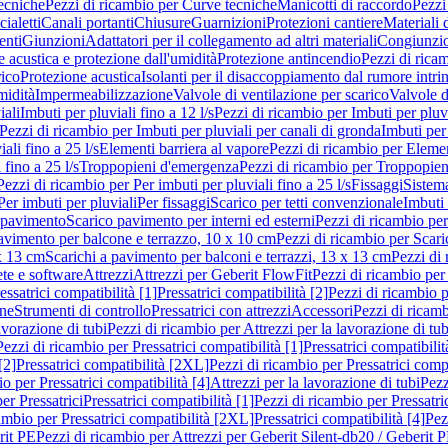
ecniche
Pezzi di ricambio per Curve tecniche
Manicotti di raccordo
Pezzi
ialetti
Canali portanti
Chiusure
Guarnizioni
Protezioni cantiere
Materiali
nti
Giunzioni
Adattatori per il collegamento ad altri materiali
Congiunzio
 acustica e protezione dall'umidità
Protezione antincendio
Pezzi di rica
rico
Protezione acustica
Isolanti per il disaccoppiamento dal rumore intri
midità
Impermeabilizzazione
Valvole di ventilazione per scarico
Valvole d
iali
Imbuti per pluviali fino a 12 l/s
Pezzi di ricambio per Imbuti per pluvi
Pezzi di ricambio per Imbuti per pluviali per canali di gronda
Imbuti per 
ali fino a 25 l/s
Elementi barriera al vapore
Pezzi di ricambio per Elemen
 fino a 25 l/s
Troppopieni d'emergenza
Pezzi di ricambio per Troppopie
Pezzi di ricambio per Per imbuti per pluviali fino a 25 l/s
Fissaggi
Sistem
Per imbuti per pluviali
Per fissaggi
Scarico per tetti convenzionale
Imbuti 
 pavimento
Scarico pavimento per interni ed esterni
Pezzi di ricambio per
pavimento per balcone e terrazzo, 10 x 10 cm
Pezzi di ricambio per Scari
x 13 cm
Scarichi a pavimento per balconi e terrazzi, 13 x 13 cm
Pezzi di 
ete e software
Attrezzi
Attrezzi per Geberit FlowFit
Pezzi di ricambio per
ssatrici compatibilità [1]
Pressatrici compatibilità [2]
Pezzi di ricambio p
one
Strumenti di controllo
Pressatrici con attrezzi
Accessori
Pezzi di ricam
avorazione di tubi
Pezzi di ricambio per Attrezzi per la lavorazione di tub
Pezzi di ricambio per Pressatrici compatibilità [1]
Pressatrici compatibilit
[2]
Pressatrici compatibilità [2XL]
Pezzi di ricambio per Pressatrici comp
o per Pressatrici compatibilità [4]
Attrezzi per la lavorazione di tubi
Pezz
er Pressatrici
Pressatrici compatibilità [1]
Pezzi di ricambio per Pressatric
ambio per Pressatrici compatibilità [2XL]
Pressatrici compatibilità [4]
Pez
rit PE
Pezzi di ricambio per Attrezzi per Geberit Silent-db20 / Geberit 