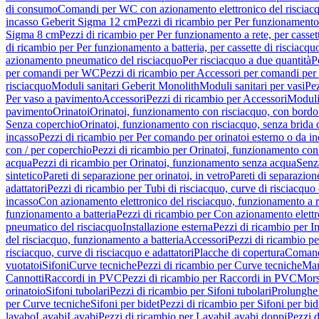
di consumo
Comandi per WC con azionamento elettronico del risciac
incasso Geberit Sigma 12 cm
Pezzi di ricambio per Per funzionamento 
Sigma 8 cm
Pezzi di ricambio per Per funzionamento a rete, per casse
di ricambio per Per funzionamento a batteria, per cassette di risciac
azionamento pneumatico del risciacquo
Per risciacquo a due quantità
P
per comandi per WC
Pezzi di ricambio per Accessori per comandi pe
risciacquo
Moduli sanitari Geberit Monolith
Moduli sanitari per vasi
Pez
Per vaso a pavimento
Accessori
Pezzi di ricambio per Accessori
Moduli 
pavimento
Orinatoi
Orinatoi, funzionamento con risciacquo, con bordo 
Senza coperchio
Orinatoi, funzionamento con risciacquo, senza brida d
incasso
Pezzi di ricambio per Per comando per orinatoi esterno o da i
con / per coperchio
Pezzi di ricambio per Orinatoi, funzionamento con 
acqua
Pezzi di ricambio per Orinatoi, funzionamento senza acqua
Senz
sintetico
Pareti di separazione per orinatoi, in vetro
Pareti di separazion
adattatori
Pezzi di ricambio per Tubi di risciacquo, curve di risciacquo 
incasso
Con azionamento elettronico del risciacquo, funzionamento a r
funzionamento a batteria
Pezzi di ricambio per Con azionamento elettr
pneumatico del risciacquo
Installazione esterna
Pezzi di ricambio per In
del risciacquo, funzionamento a batteria
Accessori
Pezzi di ricambio pe
risciacquo, curve di risciacquo e adattatori
Placche di copertura
Comand
vuotatoi
Sifoni
Curve tecniche
Pezzi di ricambio per Curve tecniche
Man
Cannotti
Raccordi in PVC
Pezzi di ricambio per Raccordi in PVC
Mors
orinatoio
Sifoni tubolari
Pezzi di ricambio per Sifoni tubolari
Prolunghe 
per Curve tecniche
Sifoni per bidet
Pezzi di ricambio per Sifoni per bid
lavabo
Lavabi
Lavabi
Pezzi di ricambio per Lavabi
Lavabi doppi
Pezzi 