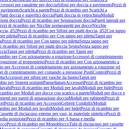
cessori per canalette per doccia
Sifoni per doccia a pavimento
Pezzi di
a pavimento
Scarichi a parete
Pezzi di ricambio per Scarichi a
iatti doccia e superfici doccia
Piatti doccia in vetrochina
Moduli
zioni doccia
Pezzi di ricambio per Separazioni doccia
Pareti laterali per
ezzi di ricambio per Nicchie portaoggetti per docce
Nicchie
occia, d52
Pezzi di ricambio per Sifoni per piatti doccia, d52
Con tappo
er piletta
Pezzi di ricambio per Con tappo per piletta
Tappi per
a
Pezzi di ricambio per Con tappo per piletta
Senza tappo per
i ricambio per Sifoni per piatti doccia Sestra
Senza tappo per
ccia
Tappi per piletta
Pezzi di ricambio per Tappi per
icambio per Con azionamento a rotazione
Accessori di completamento
rogazione al troppopieno
Pezzi di ricambio per Con azionamento a
bio per Accessori di completamento per azionamento a rotazione ed
ri di completamento per comando a pressione PushControl
Pezzi di
tta
Accessori per sifoni per vasche da bagno
Tappi per
mbio per Sistemi portanti
Pannellature
Accessori
Pezzi di ricambio per
lavabi
Pezzi di ricambio per Moduli per lavabi
Moduli per bidet
Pezzi
icambio per Moduli per docce con scarico a parete
Moduli per docce e
menti per pareti di separazione doccia
Moduli per rubinetti
Pezzi di
ori
Pezzi di ricambio per Accessori
Geberit Combifix
Moduli
cambio per Moduli per lavabi
Moduli per bidet
Pezzi di ricambio per
assette di risciacquo esterne per vasi, in materiale sintetico
Pezzi di
edia posizione
Pezzi di ricambio per A bassa e media
cco
Pezzi di ricambio per Monoblocco
Tubi di risciacquo per cassette