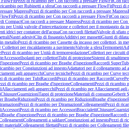
e FlowFit
Pezzi di ricambio per Con raccordi a pressare FlowFit
Con racc
 ricambio per Rubinetti a sfera
Con raccordi a pressare FlowFit
Pezzi di 
pressare Mapress
Pezzi di ricambio per Con raccordi a pressare Mapress
 FlowFit
Pezzi di ricambio per Con raccordi a pressare FlowFit
Con racco
ordi Compact
Con raccordi a pressare Mapress
Pezzi di ricambio per Con 
io per Unità valvole d'intercettazione e collettori per il montaggio da i
ti idrici per contatore dell'acqua
Con raccordi filettati
Valvole di sfiato 
etrali
Nastri adesivi
Clip di fissaggio
Additivi per massetti
Giunti di dilat
 in metallo
Pezzi di ricambio per Cassette da incasso per collettori, in me
r Collettori per riscaldamento a pavimento
Valvole a sfera
Termometri
Ada
e
Pezzi di ricambio per Unità di termoregolazione
Collettori per circuiti d
te
Accessori
Isolanti per collettori
Tubi di protezione
Sistemi di smaltiment
d'ispezione
Pezzi di ricambio per Braghe d'ispezione
Raccordi SuperTub
ricambio per Congiunzioni ad innesto
Adattatori per il collegamento ad al
ciamenti agli apparecchi
Curve tecniche
Pezzi di ricambio per Curve tec
zi di ricambio per Tubi
Raccordi
Pezzi di ricambio per Raccordi
Curve
Pe
zzi di ricambio per Braghe d'ispezione
Collegamenti
Pezzi di ricambio 
li
Allacciamenti agli apparecchi
Pezzi di ricambio per Allacciamenti agli
i
Chiusure
Guarnizioni
Tappi di protezione
Materiali di consumo
Geberit S
per Braghe
Riduzioni
Pezzi di ricambio per Riduzioni
Braghe d'ispezione
iramazioni
Pezzi di ricambio per Diramazioni
Collegamenti
Pezzi di ric
li
Accessori
Pezzi di ricambio per Accessori
Braccialetti
Chiusure
Guarniz
i
Braghe d'ispezione
Pezzi di ricambio per Braghe d'ispezione
Raccordi s
 Collegamenti
Collegamenti a saldare
Congiunzioni ad innesto
Pezzi di r
ri materiali
Collegamenti filettati
Pezzi di ricambio per Collegamenti filet