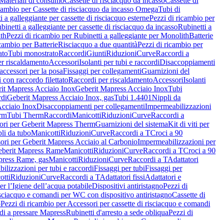
Materiali di consumo
Cassette di risciacquo da incasso
Cassette di
icambio per Cassette di risciacquo da incasso Omega
Tubi di
i a galleggiante per cassette di risciacquo esterne
Pezzi di ricambio per
binetti a galleggiante per cassette di risciacquo da incasso
Rubinetti a
ith
Pezzi di ricambio per Rubinetti a galleggiante per Monolith
Batterie
icambio per Batterie
Risciacquo a due quantità
Pezzi di ricambio per
ato
Tubi monostrato
Raccordi
Giunti
Riduzioni
Curve
Raccordi a
r riscaldamento
Accessori
Isolanti per tubi e raccordi
Disaccoppiamenti
accessori per la posa
Fissaggi per collegamenti
Guarnizioni del
i con raccordo filettato
Raccordi per riscaldamento
Accessori
Isolanti
it Mapress Acciaio Inox
Geberit Mapress Acciaio Inox
Tubi
di
Geberit Mapress Acciaio Inox, gas
Tubi 1.4401
Nippli da
Acciaio Inox
Disaccoppiamenti per collegamenti
Impermeabilizzazioni
rm
Tubi Therm
Raccordi
Manicotti
Riduzioni
Curve
Raccordi a
ori per Geberit Mapress Therm
Guarnizioni del sistema
Kit di viti per
li da tubo
Manicotti
Riduzioni
Curve
Raccordi a T
Croci a 90
ori per Geberit Mapress Acciaio al Carbonio
Impermeabilizzazioni per
berit Mapress Rame
Manicotti
Riduzioni
Curve
Raccordi a T
Croci a 90
press Rame, gas
Manicotti
Riduzioni
Curve
Raccordi a T
Adattatori
ilizzazioni per tubi e raccordi
Fissaggi per tubi
Fissaggi per
otti
Riduzioni
Curve
Raccordi a T
Adattatori fissi
Adattatori e
er l’Igiene dell’acqua potabile
Dispositivi antiristagno
Pezzi di
isciacquo e comandi per WC con dispositivo antiristagno
Cassette di
o
Pezzi di ricambio per Accessori per cassette di risciacquo e comandi
di a pressare Mapress
Rubinetti d'arresto a sede obliqua
Pezzi di