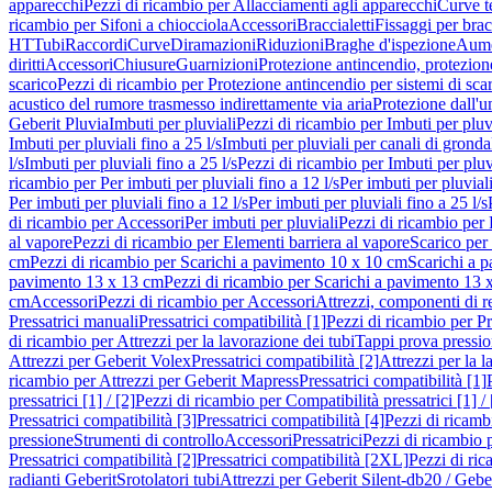
apparecchi
Pezzi di ricambio per Allacciamenti agli apparecchi
Curve t
ricambio per Sifoni a chiocciola
Accessori
Braccialetti
Fissaggi per bracc
HT
Tubi
Raccordi
Curve
Diramazioni
Riduzioni
Braghe d'ispezione
Aume
diritti
Accessori
Chiusure
Guarnizioni
Protezione antincendio, protezione
scarico
Pezzi di ricambio per Protezione antincendio per sistemi di sca
acustico del rumore trasmesso indirettamente via aria
Protezione dall'u
Geberit Pluvia
Imbuti per pluviali
Pezzi di ricambio per Imbuti per pluv
Imbuti per pluviali fino a 25 l/s
Imbuti per pluviali per canali di gronda
l/s
Imbuti per pluviali fino a 25 l/s
Pezzi di ricambio per Imbuti per pluvi
ricambio per Per imbuti per pluviali fino a 12 l/s
Per imbuti per pluviali
Per imbuti per pluviali fino a 12 l/s
Per imbuti per pluviali fino a 25 l/s
di ricambio per Accessori
Per imbuti per pluviali
Pezzi di ricambio per 
al vapore
Pezzi di ricambio per Elementi barriera al vapore
Scarico per
cm
Pezzi di ricambio per Scarichi a pavimento 10 x 10 cm
Scarichi a 
pavimento 13 x 13 cm
Pezzi di ricambio per Scarichi a pavimento 13 
cm
Accessori
Pezzi di ricambio per Accessori
Attrezzi, componenti di r
Pressatrici manuali
Pressatrici compatibilità [1]
Pezzi di ricambio per Pre
di ricambio per Attrezzi per la lavorazione dei tubi
Tappi prova pressi
Attrezzi per Geberit Volex
Pressatrici compatibilità [2]
Attrezzi per la l
ricambio per Attrezzi per Geberit Mapress
Pressatrici compatibilità [1]
pressatrici [1] / [2]
Pezzi di ricambio per Compatibilità pressatrici [1] / 
Pressatrici compatibilità [3]
Pressatrici compatibilità [4]
Pezzi di ricambi
pressione
Strumenti di controllo
Accessori
Pressatrici
Pezzi di ricambio p
Pressatrici compatibilità [2]
Pressatrici compatibilità [2XL]
Pezzi di ric
radianti Geberit
Srotolatori tubi
Attrezzi per Geberit Silent-db20 / Gebe