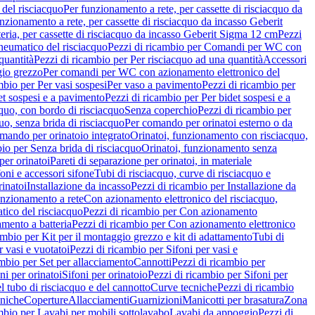
del risciacquo
Per funzionamento a rete, per cassette di risciacquo da
nzionamento a rete, per cassette di risciacquo da incasso Geberit
eria, per cassette di risciacquo da incasso Geberit Sigma 12 cm
Pezzi
umatico del risciacquo
Pezzi di ricambio per Comandi per WC con
quantità
Pezzi di ricambio per Per risciacquo ad una quantità
Accessori
gio grezzo
Per comandi per WC con azionamento elettronico del
mbio per Per vasi sospesi
Per vaso a pavimento
Pezzi di ricambio per
et sospesi e a pavimento
Pezzi di ricambio per Per bidet sospesi e a
quo, con bordo di risciacquo
Senza coperchio
Pezzi di ricambio per
uo, senza brida di risciacquo
Per comando per orinatoi esterno o da
mando per orinatoio integrato
Orinatoi, funzionamento con risciacquo,
bio per Senza brida di risciacquo
Orinatoi, funzionamento senza
per orinatoi
Pareti di separazione per orinatoi, in materiale
foni e accessori sifone
Tubi di risciacquo, curve di risciacquo e
inatoi
Installazione da incasso
Pezzi di ricambio per Installazione da
unzionamento a rete
Con azionamento elettronico del risciacquo,
ico del risciacquo
Pezzi di ricambio per Con azionamento
mento a batteria
Pezzi di ricambio per Con azionamento elettronico
ambio per Kit per il montaggio grezzo e kit di adattamento
Tubi di
r vasi e vuotatoi
Pezzi di ricambio per Sifoni per vasi e
ambio per Set per allacciamento
Cannotti
Pezzi di ricambio per
ni per orinatoi
Sifoni per orinatoio
Pezzi di ricambio per Sifoni per
l tubo di risciacquo e del cannotto
Curve tecniche
Pezzi di ricambio
cniche
Coperture
Allacciamenti
Guarnizioni
Manicotti per brasatura
Zona
mbio per Lavabi per mobili sottolavabo
Lavabi da appoggio
Pezzi di