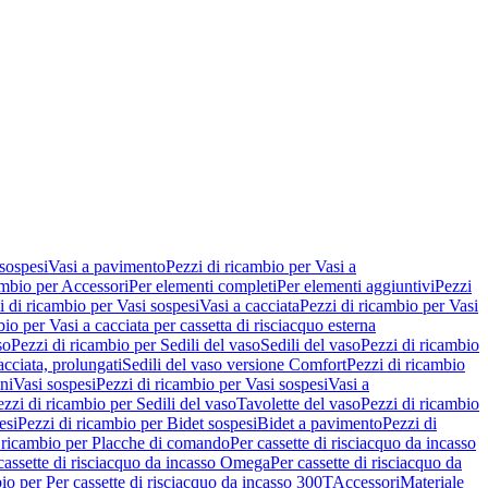
 sospesi
Vasi a pavimento
Pezzi di ricambio per Vasi a
ambio per Accessori
Per elementi completi
Per elementi aggiuntivi
Pezzi
i di ricambio per Vasi sospesi
Vasi a cacciata
Pezzi di ricambio per Vasi
io per Vasi a cacciata per cassetta di risciacquo esterna
so
Pezzi di ricambio per Sedili del vaso
Sedili del vaso
Pezzi di ricambio
acciata, prolungati
Sedili del vaso versione Comfort
Pezzi di ricambio
ni
Vasi sospesi
Pezzi di ricambio per Vasi sospesi
Vasi a
ezzi di ricambio per Sedili del vaso
Tavolette del vaso
Pezzi di ricambio
esi
Pezzi di ricambio per Bidet sospesi
Bidet a pavimento
Pezzi di
 ricambio per Placche di comando
Per cassette di risciacquo da incasso
 cassette di risciacquo da incasso Omega
Per cassette di risciacquo da
io per Per cassette di risciacquo da incasso 300T
Accessori
Materiale