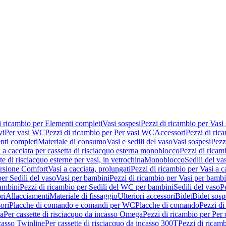
i ricambio per Elementi completi
Vasi sospesi
Pezzi di ricambio per Vasi
vi
Per vasi WC
Pezzi di ricambio per Per vasi WC
Accessori
Pezzi di ric
nti completi
Materiale di consumo
Vasi e sedili del vaso
Vasi sospesi
Pezz
 a cacciata per cassetta di risciacquo esterna monoblocco
Pezzi di ricamb
te di risciacquo esterne per vasi, in vetrochina
Monoblocco
Sedili del va
ersione Comfort
Vasi a cacciata, prolungati
Pezzi di ricambio per Vasi a c
er Sedili del vaso
Vasi per bambini
Pezzi di ricambio per Vasi per bambi
ambini
Pezzi di ricambio per Sedili del WC per bambini
Sedili del vaso
P
ri
Allacciamenti
Materiale di fissaggio
Ulteriori accessori
Bidet
Bidet sosp
ori
Placche di comando e comandi per WC
Placche di comando
Pezzi di
ma
Per cassette di risciacquo da incasso Omega
Pezzi di ricambio per Per
ncasso Twinline
Per cassette di risciacquo da incasso 300T
Pezzi di ricamb