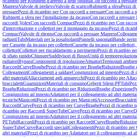
ricambio per Rubinetti d'arresto a sede obliqua
Con raccordi a pressar
Mapress
Valvole di prelievo
Valvole di scarico
Rubinetti a sfera
Pezzi di
pressare
Pezzi di ricambio per Con raccordi a pressare
Con raccordi a 
Rubinetti a sfera per l'installazione da incasso
Con raccordi a pressare
raccordi Volex
Con raccordi Compact
Pezzi di ricambio per Con racc
d'intercettazione e collettori per il montaggio da incasso
Pezzi di ricamb
Compact
Valvole di ritegno
Con raccordi a pressare Mapress
Collegamen
radianti
Tubi
Materiali per la posa
Isolanti
Pannelli sagomati
Bande perim
per Cassette da incasso per collettori
Cassette da incasso per collettori,
collettori
Collettori per riscaldamento a pavimento
Pezzi di ricambio pe
di sfiato rapido
Chiusure
Suddivisori di flusso
Unità di termoregolazion
radiatori
Bypass
Componenti di regolazione
Attuatori
Termostati ambien
Raccordi
Curve
Braghe
Pezzi di ricambio per Braghe
Riduzioni
Braghe 
Collegamenti
Collegamenti a saldare
Congiunzioni ad innesto
Pezzi di 
altri materiali
Allacciamenti agli apparecchi
Pezzi di ricambio per Allac
braccialetti
Guarnizioni
Materiali di consumo
Geberit Silent-PP
Tubi
Pez
Braghe
Riduzioni
Pezzi di ricambio per Riduzioni
Braghe d'ispezione
Pe
Congiunzioni ad innesto
Adattatori per il collegamento ad altri materia
tecniche
Manicotti
Pezzi di ricambio per Manicotti
Accessori
Braccialett
Raccordi
Curve
Pezzi di ricambio per Curve
Braghe
Pezzi di ricambio 
ricambio per Raccordi SuperTube
Curve
Pezzi di ricambio per Curve
D
Congiunzioni ad innesto
Adattatori per il collegamento ad altri materia
PE
Tubi
Raccordi
Pezzi di ricambio per Raccordi
Curve
Braghe
Riduzion
SuperTube
Curve
Raccordi speciali
Collegamenti
Pezzi di ricambio per
altri materiali
Pezzi di ricambio per Adattatori per il collegamento ad alt