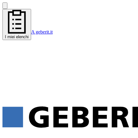
A geberit.it
I miei elenchi