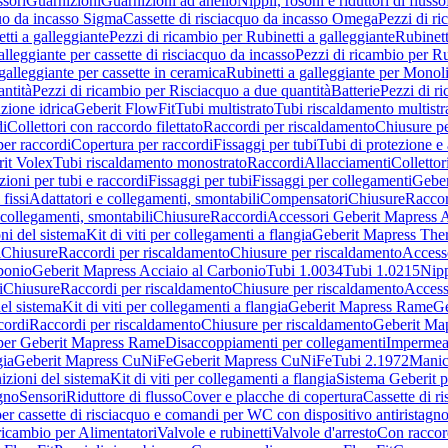
sori
Guarnizioni
Guarnizioni ad anello
Nippli, rosoni e riduttori di flusso
quo da incasso Sigma
Cassette di risciacquo da incasso Omega
Pezzi di r
tti a galleggiante
Pezzi di ricambio per Rubinetti a galleggiante
Rubinett
alleggiante per cassette di risciacquo da incasso
Pezzi di ricambio per Ru
galleggiante per cassette in ceramica
Rubinetti a galleggiante per Monol
ntità
Pezzi di ricambio per Risciacquo a due quantità
Batterie
Pezzi di r
ione idrica
Geberit FlowFit
Tubi multistrato
Tubi riscaldamento multistr
i
Collettori con raccordo filettato
Raccordi per riscaldamento
Chiusure pe
per raccordi
Copertura per raccordi
Fissaggi per tubi
Tubi di protezione e 
it Volex
Tubi riscaldamento monostrato
Raccordi
Allacciamenti
Collettor
ioni per tubi e raccordi
Fissaggi per tubi
Fissaggi per collegamenti
Geber
 fissi
Adattatori e collegamenti, smontabili
Compensatori
Chiusure
Raccor
 collegamenti, smontabili
Chiusure
Raccordi
Accessori Geberit Mapress 
ni del sistema
Kit di viti per collegamenti a flangia
Geberit Mapress The
i
Chiusure
Raccordi per riscaldamento
Chiusure per riscaldamento
Access
bonio
Geberit Mapress Acciaio al Carbonio
Tubi 1.0034
Tubi 1.0215
Nipp
i
Chiusure
Raccordi per riscaldamento
Chiusure per riscaldamento
Access
el sistema
Kit di viti per collegamenti a flangia
Geberit Mapress Rame
Ge
cordi
Raccordi per riscaldamento
Chiusure per riscaldamento
Geberit Ma
per Geberit Mapress Rame
Disaccoppiamenti per collegamenti
Impermeab
gia
Geberit Mapress CuNiFe
Geberit Mapress CuNiFe
Tubi 2.1972
Manic
izioni del sistema
Kit di viti per collegamenti a flangia
Sistema Geberit p
agno
Sensori
Riduttore di flusso
Cover e placche di copertura
Cassette di r
er cassette di risciacquo e comandi per WC con dispositivo antiristagn
ricambio per Alimentatori
Valvole e rubinetti
Valvole d'arresto
Con raccor