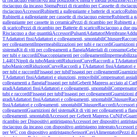
di risciacquo esterne
Ad alta posizione
A bassa e media posizione
Acces
risciacquo da incasso Sigma
Pezzi di ricambio per Cassette di risciac
risciacquo
Accessori
Rubinetti a galleggiante e batterie di scarico
Rubine
Rubinetti a galleggiante per cassette di risciacquo esterne
Rubinetti a g
galleggiante per cassette in ceramica
Pezzi di ricambio per Rubinetti a 
di scarico
Pezzi di ricambio per Batterie di scarico
Risciacquo a due qua
Risciacquo a due quantità
Accessori
Pulsanti
Adattatori
Membrane
Adduz
T
Adattatori fissi
Adattatori e collegamenti, smontabili
Chiusure
Raccord
per collegamenti
Impermeabilizzazioni per tubi e raccordi
Guarnizioni 
sistema
Kit di viti per collegamenti a flangia
Materiali di consumo
Geber
per tubi e raccordi
Disaccoppiamenti per collegamenti
Impermeabilizzaz
1.4401
Nippli da tubo
Manicotti
Riduzioni
Curve
Raccordi a T
Adattatori
tubo
Manicotti
Riduzioni
Curve
Raccordi a T
Adattatori fissi
Adattatori e
per tubi e raccordi
Fissaggi per tubi
Fissaggi per collegamenti
Guarnizio
T
Adattatori fissi
Adattatori e giunzioni, removibili
Compensatori assial
collegamenti a flangia
Fissaggi per tubi
Geberit Mapress acciaio al Car
gradi
Adattatori fissi
Adattatori e collegamenti, smontabili
Compensator
tubi e raccordi
Fissaggi per tubi
Fissaggi per collegamenti
Guarnizioni d
gradi
Adattatori fissi
Adattatori e collegamenti, smontabili
Chiusure
Rac
fissi
Adattatori e collegamenti, smontabili
Chiusure
Raccordi
Accessori 
collegamenti
Guarnizioni del sistema
Kit di viti per collegamenti a flan
collegamenti, smontabili
Accessori per Geberit Mapress CuNiFe
Guarn
ricambio per Dispositivi antiristagno
Accessori per dispositivi antirist
risciacquo da incasso con dispositivo antiristagno integrato
Accessori p
per WC con dispositivo antiristagno
Sensori
Cavi
Alimentatori
Pezzi di 