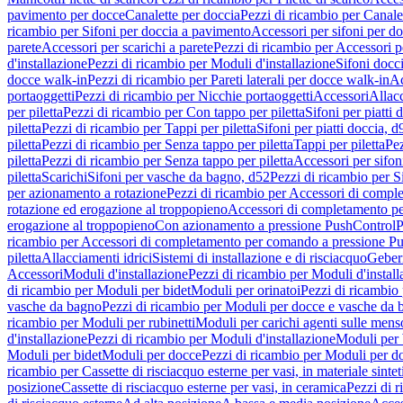
pavimento per docce
Canalette per doccia
Pezzi di ricambio per Canale
ricambio per Sifoni per doccia a pavimento
Accessori per sifoni per d
parete
Accessori per scarichi a parete
Pezzi di ricambio per Accessori pe
d'installazione
Pezzi di ricambio per Moduli d'installazione
Sifoni docci
docce walk-in
Pezzi di ricambio per Pareti laterali per docce walk-in
Ac
portaoggetti
Pezzi di ricambio per Nicchie portaoggetti
Accessori
Allac
per piletta
Pezzi di ricambio per Con tappo per piletta
Sifoni per piatti 
piletta
Pezzi di ricambio per Tappi per piletta
Sifoni per piatti doccia, d
piletta
Pezzi di ricambio per Senza tappo per piletta
Tappi per piletta
Pez
piletta
Pezzi di ricambio per Senza tappo per piletta
Accessori per sifoni
piletta
Scarichi
Sifoni per vasche da bagno, d52
Pezzi di ricambio per S
per azionamento a rotazione
Pezzi di ricambio per Accessori di compl
rotazione ed erogazione al troppopieno
Accessori di completamento pe
erogazione al troppopieno
Con azionamento a pressione PushControl
P
ricambio per Accessori di completamento per comando a pressione P
piletta
Allacciamenti idrici
Sistemi di installazione e di risciacquo
Geber
Accessori
Moduli d'installazione
Pezzi di ricambio per Moduli d'install
di ricambio per Moduli per bidet
Moduli per orinatoi
Pezzi di ricambio 
vasche da bagno
Pezzi di ricambio per Moduli per docce e vasche da
ricambio per Moduli per rubinetti
Moduli per carichi agenti sulle mens
d'installazione
Pezzi di ricambio per Moduli d'installazione
Moduli pe
Moduli per bidet
Moduli per docce
Pezzi di ricambio per Moduli per d
ricambio per Cassette di risciacquo esterne per vasi, in materiale sintet
posizione
Cassette di risciacquo esterne per vasi, in ceramica
Pezzi di r