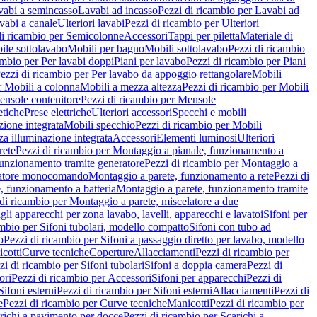
vabi a semincasso
Lavabi ad incasso
Pezzi di ricambio per Lavabi ad
vabi a canale
Ulteriori lavabi
Pezzi di ricambio per Ulteriori
di ricambio per Semicolonne
Accessori
Tappi per piletta
Materiale di
ile sottolavabo
Mobili per bagno
Mobili sottolavabo
Pezzi di ricambio
ambio per Per lavabi doppi
Piani per lavabo
Pezzi di ricambio per Piani
ezzi di ricambio per Per lavabo da appoggio rettangolare
Mobili
r Mobili a colonna
Mobili a mezza altezza
Pezzi di ricambio per Mobili
nsole contenitore
Pezzi di ricambio per Mensole
tiche
Prese elettriche
Ulteriori accessori
Specchi e mobili
zione integrata
Mobili specchio
Pezzi di ricambio per Mobili
za illuminazione integrata
Accessori
Elementi luminosi
Ulteriori
rete
Pezzi di ricambio per Montaggio a pianale, funzionamento a
funzionamento tramite generatore
Pezzi di ricambio per Montaggio a
elatore monocomando
Montaggio a parete, funzionamento a rete
Pezzi di
, funzionamento a batteria
Montaggio a parete, funzionamento tramite
di ricambio per Montaggio a parete, miscelatore a due
gli apparecchi per zona lavabo, lavelli, apparecchi e lavatoi
Sifoni per
ambio per Sifoni tubolari, modello compatto
Sifoni con tubo ad
o
Pezzi di ricambio per Sifoni a passaggio diretto per lavabo, modello
cotti
Curve tecniche
Coperture
Allacciamenti
Pezzi di ricambio per
zi di ricambio per Sifoni tubolari
Sifoni a doppia camera
Pezzi di
ori
Pezzi di ricambio per Accessori
Sifoni per apparecchi
Pezzi di
Sifoni esterni
Pezzi di ricambio per Sifoni esterni
Allacciamenti
Pezzi di
e
Pezzi di ricambio per Curve tecniche
Manicotti
Pezzi di ricambio per
richi a pavimento per docce
Pezzi di ricambio per Scarichi a