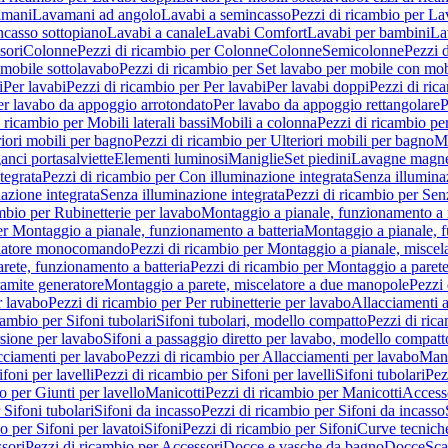
amani
Lavamani ad angolo
Lavabi a semincasso
Pezzi di ricambio per La
ncasso sottopiano
Lavabi a canale
Lavabi Comfort
Lavabi per bambini
La
sori
Colonne
Pezzi di ricambio per Colonne
Colonne
Semicolonne
Pezzi 
 mobile sottolavabo
Pezzi di ricambio per Set lavabo per mobile con mob
i
Per lavabi
Pezzi di ricambio per Per lavabi
Per lavabi doppi
Pezzi di ric
er lavabo da appoggio arrotondato
Per lavabo da appoggio rettangolare
P
 ricambio per Mobili laterali bassi
Mobili a colonna
Pezzi di ricambio pe
riori mobili per bagno
Pezzi di ricambio per Ulteriori mobili per bagno
Me
ganci portasalviette
Elementi luminosi
Maniglie
Set piedini
Lavagne magne
tegrata
Pezzi di ricambio per Con illuminazione integrata
Senza illumina
azione integrata
Senza illuminazione integrata
Pezzi di ricambio per Sen
mbio per Rubinetterie per lavabo
Montaggio a pianale, funzionamento a 
er Montaggio a pianale, funzionamento a batteria
Montaggio a pianale, 
elatore monocomando
Pezzi di ricambio per Montaggio a pianale, misc
rete, funzionamento a batteria
Pezzi di ricambio per Montaggio a parete
ramite generatore
Montaggio a parete, miscelatore a due manopole
Pezzi 
r lavabo
Pezzi di ricambio per Per rubinetterie per lavabo
Allacciamenti a
cambio per Sifoni tubolari
Sifoni tubolari, modello compatto
Pezzi di ric
sione per lavabo
Sifoni a passaggio diretto per lavabo, modello compatt
cciamenti per lavabo
Pezzi di ricambio per Allacciamenti per lavabo
Mani
ifoni per lavelli
Pezzi di ricambio per Sifoni per lavelli
Sifoni tubolari
Pez
o per Giunti per lavello
Manicotti
Pezzi di ricambio per Manicotti
Access
 Sifoni tubolari
Sifoni da incasso
Pezzi di ricambio per Sifoni da incasso
o per Sifoni per lavatoi
Sifoni
Pezzi di ricambio per Sifoni
Curve tecnich
sori
Pezzi di ricambio per Accessori
Docce e vasche da bagno
Docce
Sca