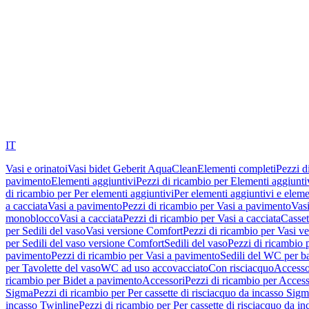
IT
Vasi e orinatoi
Vasi bidet Geberit AquaClean
Elementi completi
Pezzi d
pavimento
Elementi aggiuntivi
Pezzi di ricambio per Elementi aggiunti
di ricambio per Per elementi aggiuntivi
Per elementi aggiuntivi e eleme
a cacciata
Vasi a pavimento
Pezzi di ricambio per Vasi a pavimento
Vasi
monoblocco
Vasi a cacciata
Pezzi di ricambio per Vasi a cacciata
Casset
per Sedili del vaso
Vasi versione Comfort
Pezzi di ricambio per Vasi v
per Sedili del vaso versione Comfort
Sedili del vaso
Pezzi di ricambio p
pavimento
Pezzi di ricambio per Vasi a pavimento
Sedili del WC per b
per Tavolette del vaso
WC ad uso accovacciato
Con risciacquo
Accesso
ricambio per Bidet a pavimento
Accessori
Pezzi di ricambio per Access
Sigma
Pezzi di ricambio per Per cassette di risciacquo da incasso Sig
incasso Twinline
Pezzi di ricambio per Per cassette di risciacquo da i