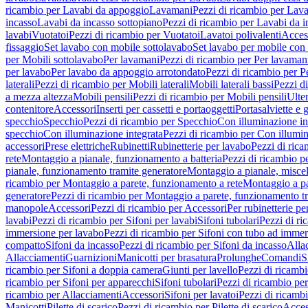
ricambio per Lavabi da appoggio
Lavamani
Pezzi di ricambio per Lav
incasso
Lavabi da incasso sottopiano
Pezzi di ricambio per Lavabi da i
lavabi
Vuotatoi
Pezzi di ricambio per Vuotatoi
Lavatoi polivalenti
Acces
fissaggio
Set lavabo con mobile sottolavabo
Set lavabo per mobile con
per Mobili sottolavabo
Per lavamani
Pezzi di ricambio per Per lavaman
per lavabo
Per lavabo da appoggio arrotondato
Pezzi di ricambio per P
laterali
Pezzi di ricambio per Mobili laterali
Mobili laterali bassi
Pezzi di
a mezza altezza
Mobili pensili
Pezzi di ricambio per Mobili pensili
Ulte
contenitore
Accessori
Inserti per cassetti e portaoggetti
Portasalviette e 
specchio
Specchio
Pezzi di ricambio per Specchio
Con illuminazione in
specchio
Con illuminazione integrata
Pezzi di ricambio per Con illumin
accessori
Prese elettriche
Rubinetti
Rubinetterie per lavabo
Pezzi di rica
rete
Montaggio a pianale, funzionamento a batteria
Pezzi di ricambio p
pianale, funzionamento tramite generatore
Montaggio a pianale, misc
ricambio per Montaggio a parete, funzionamento a rete
Montaggio a pa
generatore
Pezzi di ricambio per Montaggio a parete, funzionamento t
manopole
Accessori
Pezzi di ricambio per Accessori
Per rubinetterie pe
lavabi
Pezzi di ricambio per Sifoni per lavabi
Sifoni tubolari
Pezzi di ri
immersione per lavabo
Pezzi di ricambio per Sifoni con tubo ad immer
compatto
Sifoni da incasso
Pezzi di ricambio per Sifoni da incasso
Alla
Allacciamenti
Guarnizioni
Manicotti per brasatura
Prolunghe
Comandi
S
ricambio per Sifoni a doppia camera
Giunti per lavello
Pezzi di ricambi
ricambio per Sifoni per apparecchi
Sifoni tubolari
Pezzi di ricambio per
ricambio per Allacciamenti
Accessori
Sifoni per lavatoi
Pezzi di ricambi
Manicotti
Pilette di scarico
Pezzi di ricambio per Pilette di scarico
Acces