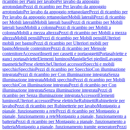
ricambio per Piani per lavabo
Per lavabo da appoggio
arrotondato
Pezzi di ricambio per Per lavabo da appoggio
arrotondato
Per lavabo da appoggio rettangolare
Pezzi di ricambio per
Per lavabo da appoggio rettangolare
Mobili laterali
Pezzi di ricambio
per Mobili laterali
Mobili laterali bassi
Pezzi di ricambio per Mobili
laterali bassi
Mobili a colonna
Pezzi di ricambio per Mobili a
colonna
Mobili a mezza altezza
Pezzi di ricambio per Mobili a mezza
altezza
Mobili pensili
Pezzi di ricambio per Mobili pensili
Ulteriori
mobili per bagno
Pezzi di ricambio per Ulteriori mobili per
bagno
Mensole contenitore
Pezzi di ricambio per Mensole
contenitore
Accessori
Inserti per cassetti e portaoggetti
Portasalviette e
ganci portasalviette
Elementi luminosi
Maniglie
Set piedini
Lavagne
magnetiche
Prese elettriche
Ulteriori accessori
Specchi e mobili
specchio
Specchio
Pezzi di ricambio per Specchio
Con illuminazione
integrata
Pezzi di ricambio per Con illuminazione integrata
Senza
illuminazione integrata
Mobili specchio
Pezzi di ricambio per Mobili
specchio
Con illuminazione integrata
Pezzi di ricambio per Con
illuminazione integrata
Senza illuminazione integrata
Pezzi di
ricambio per Senza illuminazione integrata
Accessori
Elementi
luminosi
Ulteriori accessori
Prese elettriche
Rubinetti
Rubinetterie per
lavabo
Pezzi di ricambio per Rubinetterie per lavabo
Montaggio a
pianale, funzionamento a rete
Pezzi di ricambio per Montaggio a
pianale, funzionamento a rete
Montaggio a pianale, funzionamento a
batteria
Pezzi di ricambio per Montaggio a pianale, funzionamento a
batteria
Montaggio a pianale, funzionamento tramite generatore
Pezzi