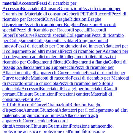
materiali
Accessori
Pezzi di ricambio per
Accessori
Braccialetti
Chiusure
Guarnizioni
Pezzi di ricambio per
Guarnizioni
Materiale di consumo
Geberit PE
Tubi
Raccordi
Pezzi di
ricambio per Raccordi
Curve
Braghe
Riduzioni
Braghe
d'ispezione
Pezzi di ricambio per Braghe d'ispezione
Raccordi
speciali
Pezzi di ricambio per Raccordi speciali
Raccordi
SuperTube
Curve
Raccordi speciali
Collegamenti
Pezzi di ricambio
per Collegamenti
Collegamenti a saldare
Congiunzioni ad
innesto
Pezzi di ricambio per Congiunzioni ad innesto
Adattatori per
il collegamento ad altri materiali
Pezzi di ricambio per Adattatori per
il collegamento ad altri materiali
Collegamenti filettati
Pezzi di
ricambio per Collegamenti filettati
Collegamenti a flangia
Colletti di
fissaggio
Allacciamenti agli apparecchi
Pezzi di ricambio per
Allacciamenti agli apparecchi
Curve tecniche
Pezzi di ricambio per
Curve tecniche
Manicotti di raccordo
Pezzi di ricambio per Manicotti
di raccordo
Sifoni a chiocciola
Pezzi di ricambio per Sifoni a
chiocciola
Accessori
Braccialetti
Fissaggi per braccialetti
Canali
portanti
Chiusure
Guarnizioni
Protezioni cantiere
Materiali di
consumo
Geberit PP-
HT
Tubi
Raccordi
Curve
Diramazioni
Riduzioni
Braghe
d'ispezione
Aumenti
Giunzioni
Adattatori per il collegamento ad altri
materiali
Congiunzioni ad innesto
Allacciamenti agli
apparecchi
Curve tecniche
Raccordi
diritti
Accessori
Chiusure
Guarnizioni
Protezione antincendio,
protezione acustica e protezione dall'umidità
Protezione