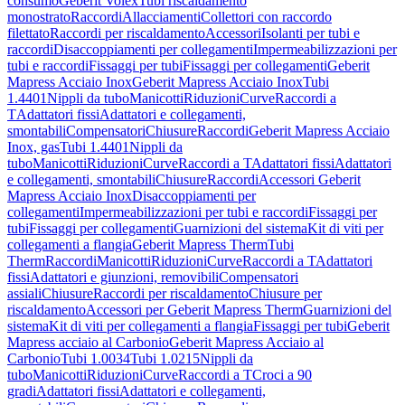
consumo
Geberit Volex
Tubi riscaldamento
monostrato
Raccordi
Allacciamenti
Collettori con raccordo
filettato
Raccordi per riscaldamento
Accessori
Isolanti per tubi e
raccordi
Disaccoppiamenti per collegamenti
Impermeabilizzazioni per
tubi e raccordi
Fissaggi per tubi
Fissaggi per collegamenti
Geberit
Mapress Acciaio Inox
Geberit Mapress Acciaio Inox
Tubi
1.4401
Nippli da tubo
Manicotti
Riduzioni
Curve
Raccordi a
T
Adattatori fissi
Adattatori e collegamenti,
smontabili
Compensatori
Chiusure
Raccordi
Geberit Mapress Acciaio
Inox, gas
Tubi 1.4401
Nippli da
tubo
Manicotti
Riduzioni
Curve
Raccordi a T
Adattatori fissi
Adattatori
e collegamenti, smontabili
Chiusure
Raccordi
Accessori Geberit
Mapress Acciaio Inox
Disaccoppiamenti per
collegamenti
Impermeabilizzazioni per tubi e raccordi
Fissaggi per
tubi
Fissaggi per collegamenti
Guarnizioni del sistema
Kit di viti per
collegamenti a flangia
Geberit Mapress Therm
Tubi
Therm
Raccordi
Manicotti
Riduzioni
Curve
Raccordi a T
Adattatori
fissi
Adattatori e giunzioni, removibili
Compensatori
assiali
Chiusure
Raccordi per riscaldamento
Chiusure per
riscaldamento
Accessori per Geberit Mapress Therm
Guarnizioni del
sistema
Kit di viti per collegamenti a flangia
Fissaggi per tubi
Geberit
Mapress acciaio al Carbonio
Geberit Mapress Acciaio al
Carbonio
Tubi 1.0034
Tubi 1.0215
Nippli da
tubo
Manicotti
Riduzioni
Curve
Raccordi a T
Croci a 90
gradi
Adattatori fissi
Adattatori e collegamenti,