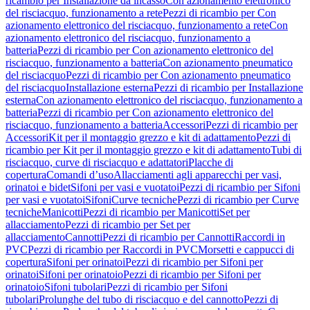
ricambio per Installazione da incasso
Con azionamento elettronico
del risciacquo, funzionamento a rete
Pezzi di ricambio per Con
azionamento elettronico del risciacquo, funzionamento a rete
Con
azionamento elettronico del risciacquo, funzionamento a
batteria
Pezzi di ricambio per Con azionamento elettronico del
risciacquo, funzionamento a batteria
Con azionamento pneumatico
del risciacquo
Pezzi di ricambio per Con azionamento pneumatico
del risciacquo
Installazione esterna
Pezzi di ricambio per Installazione
esterna
Con azionamento elettronico del risciacquo, funzionamento a
batteria
Pezzi di ricambio per Con azionamento elettronico del
risciacquo, funzionamento a batteria
Accessori
Pezzi di ricambio per
Accessori
Kit per il montaggio grezzo e kit di adattamento
Pezzi di
ricambio per Kit per il montaggio grezzo e kit di adattamento
Tubi di
risciacquo, curve di risciacquo e adattatori
Placche di
copertura
Comandi d’uso
Allacciamenti agli apparecchi per vasi,
orinatoi e bidet
Sifoni per vasi e vuotatoi
Pezzi di ricambio per Sifoni
per vasi e vuotatoi
Sifoni
Curve tecniche
Pezzi di ricambio per Curve
tecniche
Manicotti
Pezzi di ricambio per Manicotti
Set per
allacciamento
Pezzi di ricambio per Set per
allacciamento
Cannotti
Pezzi di ricambio per Cannotti
Raccordi in
PVC
Pezzi di ricambio per Raccordi in PVC
Morsetti e cappucci di
copertura
Sifoni per orinatoi
Pezzi di ricambio per Sifoni per
orinatoi
Sifoni per orinatoio
Pezzi di ricambio per Sifoni per
orinatoio
Sifoni tubolari
Pezzi di ricambio per Sifoni
tubolari
Prolunghe del tubo di risciacquo e del cannotto
Pezzi di