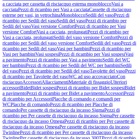
a cacciata per cassetta di risciacquo esterna monoblocco
Vasi a
cacciata
Pezzi di ricambio per Vasi a cacciata
Cassette di risciacquo
esterne per vasi, in vetrochina
Monoblocco
Sedili del vaso
Pezzi di
ricambio per Sedili del vaso
Sedili del vaso
Pezzi di ricambio per
Sedili del vaso
Vasi versione Comfort
Pezzi di ricambio per Vasi
versione Comfort
Vasi a cacciata, prolungati
Pezzi di ricambio per
Vasi a cacciata, prolungati
Sedili del vaso versione Comfort
Pezzi di
ricambio per Sedili del vaso versione Comfort
Sedili del vaso
Pezzi di
ricambio per Sedili del vaso
Vasi per bambini
Pezzi di ricambio per
Vasi per bambini
Vasi sospesi
Pezzi di ricambio per Vasi sospesi
Vasi
a pavimento
Pezzi di ricambio per Vasi a pavimento
Sedili del WC
per bambini
Pezzi di ricambio per Sedili del WC per bambini
Sedili
del vaso
Pezzi di ricambio per Sedili del vaso
Tavolette del vaso
Pezzi
di ricambio per Tavolette del vaso
WC ad uso accovacciato
Con
risciacquo
Accessori
Allacciamenti
Materiale di fissaggio
Ulteriori
accessori
Bidet
Bidet sospesi
Pezzi di ricambio per Bidet sospesi
Bidet
a pavimento
Pezzi di ricambio per Bidet a pavimento
Accessori
Pezzi
di ricambio per Accessori
Placche di comando e comandi per
WC
Placche di comando
Pezzi di ricambio per Placche di
comando
Per cassette di risciacquo da incasso Sigma
Pezzi di
ricambio per Per cassette di risciacquo da incasso Sigma
Per cassette
di risciacquo da incasso Omega
Pezzi di ricambio per Per cassette di
risciacquo da incasso Omega
Per cassette di risciacquo da incasso
Twinline
Pezzi di ricambio per Per cassette di risciacquo da incasso
Twinline
Per cassette di risciacquo da incasso 300T
Pezzi di ricambio