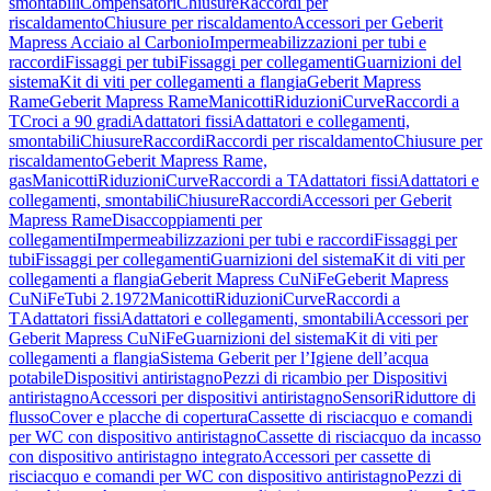
smontabili
Compensatori
Chiusure
Raccordi per
riscaldamento
Chiusure per riscaldamento
Accessori per Geberit
Mapress Acciaio al Carbonio
Impermeabilizzazioni per tubi e
raccordi
Fissaggi per tubi
Fissaggi per collegamenti
Guarnizioni del
sistema
Kit di viti per collegamenti a flangia
Geberit Mapress
Rame
Geberit Mapress Rame
Manicotti
Riduzioni
Curve
Raccordi a
T
Croci a 90 gradi
Adattatori fissi
Adattatori e collegamenti,
smontabili
Chiusure
Raccordi
Raccordi per riscaldamento
Chiusure per
riscaldamento
Geberit Mapress Rame,
gas
Manicotti
Riduzioni
Curve
Raccordi a T
Adattatori fissi
Adattatori e
collegamenti, smontabili
Chiusure
Raccordi
Accessori per Geberit
Mapress Rame
Disaccoppiamenti per
collegamenti
Impermeabilizzazioni per tubi e raccordi
Fissaggi per
tubi
Fissaggi per collegamenti
Guarnizioni del sistema
Kit di viti per
collegamenti a flangia
Geberit Mapress CuNiFe
Geberit Mapress
CuNiFe
Tubi 2.1972
Manicotti
Riduzioni
Curve
Raccordi a
T
Adattatori fissi
Adattatori e collegamenti, smontabili
Accessori per
Geberit Mapress CuNiFe
Guarnizioni del sistema
Kit di viti per
collegamenti a flangia
Sistema Geberit per l’Igiene dell’acqua
potabile
Dispositivi antiristagno
Pezzi di ricambio per Dispositivi
antiristagno
Accessori per dispositivi antiristagno
Sensori
Riduttore di
flusso
Cover e placche di copertura
Cassette di risciacquo e comandi
per WC con dispositivo antiristagno
Cassette di risciacquo da incasso
con dispositivo antiristagno integrato
Accessori per cassette di
risciacquo e comandi per WC con dispositivo antiristagno
Pezzi di