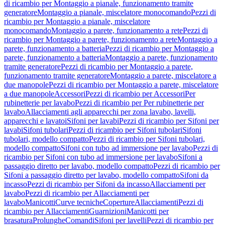
di ricambio per Montaggio a pianale, funzionamento tramite
generatore
Montaggio a pianale, miscelatore monocomando
Pezzi di
ricambio per Montaggio a pianale, miscelatore
monocomando
Montaggio a parete, funzionamento a rete
Pezzi di
ricambio per Montaggio a parete, funzionamento a rete
Montaggio a
parete, funzionamento a batteria
Pezzi di ricambio per Montaggio a
parete, funzionamento a batteria
Montaggio a parete, funzionamento
tramite generatore
Pezzi di ricambio per Montaggio a parete,
funzionamento tramite generatore
Montaggio a parete, miscelatore a
due manopole
Pezzi di ricambio per Montaggio a parete, miscelatore
a due manopole
Accessori
Pezzi di ricambio per Accessori
Per
rubinetterie per lavabo
Pezzi di ricambio per Per rubinetterie per
lavabo
Allacciamenti agli apparecchi per zona lavabo, lavelli,
apparecchi e lavatoi
Sifoni per lavabi
Pezzi di ricambio per Sifoni per
lavabi
Sifoni tubolari
Pezzi di ricambio per Sifoni tubolari
Sifoni
tubolari, modello compatto
Pezzi di ricambio per Sifoni tubolari,
modello compatto
Sifoni con tubo ad immersione per lavabo
Pezzi di
ricambio per Sifoni con tubo ad immersione per lavabo
Sifoni a
passaggio diretto per lavabo, modello compatto
Pezzi di ricambio per
Sifoni a passaggio diretto per lavabo, modello compatto
Sifoni da
incasso
Pezzi di ricambio per Sifoni da incasso
Allacciamenti per
lavabo
Pezzi di ricambio per Allacciamenti per
lavabo
Manicotti
Curve tecniche
Coperture
Allacciamenti
Pezzi di
ricambio per Allacciamenti
Guarnizioni
Manicotti per
brasatura
Prolunghe
Comandi
Sifoni per lavelli
Pezzi di ricambio per