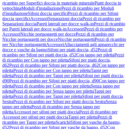
ricambio per Superfici doccia in materiale minerale
Piatti doccia in
vetrochina
Moduli d'installazione
Pezzi di ricambio per Moduli
d'installazione
Sifoni doccia specifici
Pezzi di ricambio per Sifoni
doccia specifici
Accessori
Separazioni doccia
Pezzi di ricambio per
Separazioni doccia
Pareti laterali per docce walk-in
Pezzi di ricambio
per Pareti laterali per docce walk-in
Accessori
Pezzi di ricambio per
Accessori
Nicchie portaoggetti per docce
Pezzi di ricambio per
Nicchie portaoggetti per docce
Nicchie portaoggetti
Pezzi di ricambio
per Nicchie portaoggetti
Accessori
Allacciamenti agli apparecchi per
docce e vasche da bagno
Sifoni per piatti doccia, d52
Pezzi di
ricambio per Sifoni per piatti doccia, d52
Con tappo per piletta
Pezzi
di ricambio per Con tappo per piletta
Sifoni per piatti doccia,
d62
Pezzi di ricambio per Sifoni per piatti doccia, d62
Con tappo per
piletta
Pezzi di ricambio per Con tappo per piletta
Tappi per
piletta
Pezzi di ricambio per Tappi per piletta
Sifoni per piatti doccia,
d90
Pezzi di ricambio per Sifoni per piatti doccia, d90
Con tappo per
piletta
Pezzi di ricambio per Con tappo per piletta
Senza tappo per
piletta
Pezzi di ricambio per Senza tappo per piletta
Tappi per
piletta
Pezzi di ricambio per Tappi per piletta
Sifoni per piatti doccia
Sestra
Pezzi di ricambio per Sifoni per piatti doccia Sestra
Senza
tappo per piletta
Pezzi di ricambio per Senza tappo per
piletta
Accessori per sifoni per piatti doccia
Pezzi di ricambio per
Accessori per sifoni per piatti doccia
Tappi per piletta
Pezzi di
ricambio per Tappi per piletta
Scarichi
Sifoni per vasche da bagno,
d52
Pezzi di ricambio per Sifoni per vasche da bagno, d52
Con