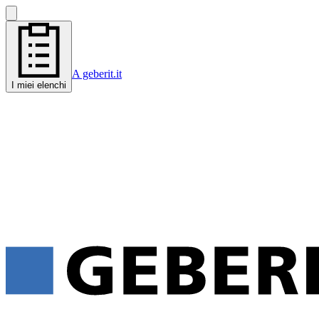
A geberit.it
I miei elenchi