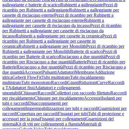
galleggiante e batterie di scarico
Rubinetti a galleggiante
Pezzi di
ricambio per Rubinetti a galleggiante
Rubinetti a galleggiante per
cassette di risciacquo esterne
Pezzi di ricambio per Rubinetti a
galleggiante per cassette di risciacquo esterne
Rubinetti a
galleggiante per cassette di risciacquo da incasso
Pezzi di ricambio
per Rubinetti a galleggiante per cassette di risciacquo da
incasso
Rubinetti a galleggiante per cassette in ceramica
Pezzi di
ricambio per Rubinetti a galleggiante per cassette in
ceramica
Rubinetti a galleggiante per Monolith
Pezzi di ricambio per
Rubinetti a galleggiante per Monolith
Batterie di scarico
Pezzi di
ricambio per Batterie di scarico
Risciacquo a due quantità
Pezzi di
ricambio per Risciacquo a due quantità
Batterie
Pezzi di ricambio per
Batterie
Risciacquo a due quantità
Pezzi di ricambio per Risciacquo a
due quantità
Accessori
Pulsanti
Adattatori
Membrane
Adduzione
idrica
Geberit FlowFit
Tubi multistrato
Tubi riscaldamento
multistrato
Tubi monostrato
Raccordi
Giunti
Riduzioni
Curve
Raccordi
a T
Adattatori fissi
Adattatori e collegamenti,
smontabili
Chiusure
Raccordi
Collettori con raccordo filettato
Raccordi
per riscaldamento
Chiusure per riscaldamento
Accessori
Isolanti per
tubi e raccordi
Disaccoppiamenti per
collegamenti
Impermeabilizzazioni per tubi e raccordi
Guarnizioni per
raccordi
Copertura per raccordi
Fissaggi per tubi
Tubi di protezione e
accessori per la posa
Fissaggi per collegamenti
Guarnizioni del
sistema
Kit di viti per collegamenti a flangia
Materiali di