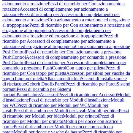
azionamento a rotazione
Pezzi di ricambio per Con azionamento a
rotazione
Accessori di completamento per azionamento a
rotazione
Pezzi di ricambio per Accessori di completamento per
azionamento a rotazione
Con azionamento a rotazione ed erogazione
al troppopieno
Pezzi di ricambio per Con azionamento a rotazione ed
erogazione al troppopieno
Accessori di completamento per
azionamento a rotazione ed erogazione al troppopieno
Pezzi di
ricambio per Accessori di completamento per azionamento a
rotazione ed erogazione al troppopieno
Con azionamento a pressione
PushControl
Pezzi di ricambio per Con azionamento a pressione
PushControl
Accessori di completamento per comando a pressione
PushControl
Pezzi di ricambio per Accessori di completamento per
comando a pressione PushControl
Con tappo per piletta
Pezzi di
ricambio per Con tappo per piletta
Accessori per sifoni per vasche da
bagno
Tappi per piletta
Allacciamenti idrici
Sistemi di installazione e
di risciacquo
Geberit Duofix
Pareti
Pezzi di ricambio per Pareti
Sistemi
portanti
Pezzi di ricambio per Sistemi
portanti
Pannellature
Accessori
Pezzi di ricambio per Accessori
Moduli
d'installazione
Pezzi di ricambio per Moduli d'installazione
Moduli
per WC
Pezzi di ricambio per Moduli per WC
Moduli per
lavabi
Pezzi di ricambio per Moduli per lavabi
Moduli per bidet
Pezzi
di ricambio per Moduli per bidet
Moduli per orinatoi
Pezzi di
ricambio per Moduli per orinatoi
Moduli per docce con scarico a
parete
Pezzi di ricambio per Moduli per docce con scarico a
parete
Moduli per docce e vasche da bagno
Pezzi di ricambio per