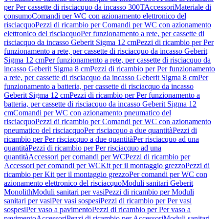
per Per cassette di risciacquo da incasso 300T
Accessori
Materiale di
consumo
Comandi per WC con azionamento elettronico del
risciacquo
Pezzi di ricambio per Comandi per WC con azionamento
elettronico del risciacquo
Per funzionamento a rete, per cassette di
risciacquo da incasso Geberit Sigma 12 cm
Pezzi di ricambio per Per
funzionamento a rete, per cassette di risciacquo da incasso Geberit
Sigma 12 cm
Per funzionamento a rete, per cassette di risciacquo da
incasso Geberit Sigma 8 cm
Pezzi di ricambio per Per funzionamento
a rete, per cassette di risciacquo da incasso Geberit Sigma 8 cm
Per
funzionamento a batteria, per cassette di risciacquo da incasso
Geberit Sigma 12 cm
Pezzi di ricambio per Per funzionamento a
batteria, per cassette di risciacquo da incasso Geberit Sigma 12
cm
Comandi per WC con azionamento pneumatico del
risciacquo
Pezzi di ricambio per Comandi per WC con azionamento
pneumatico del risciacquo
Per risciacquo a due quantità
Pezzi di
ricambio per Per risciacquo a due quantità
Per risciacquo ad una
quantità
Pezzi di ricambio per Per risciacquo ad una
quantità
Accessori per comandi per WC
Pezzi di ricambio per
Accessori per comandi per WC
Kit per il montaggio grezzo
Pezzi di
ricambio per Kit per il montaggio grezzo
Per comandi per WC con
azionamento elettronico del risciacquo
Moduli sanitari Geberit
Monolith
Moduli sanitari per vasi
Pezzi di ricambio per Moduli
sanitari per vasi
Per vasi sospesi
Pezzi di ricambio per Per vasi
sospesi
Per vaso a pavimento
Pezzi di ricambio per Per vaso a
pavimento
Accessori
Pezzi di ricambio per Accessori
Moduli sanitari