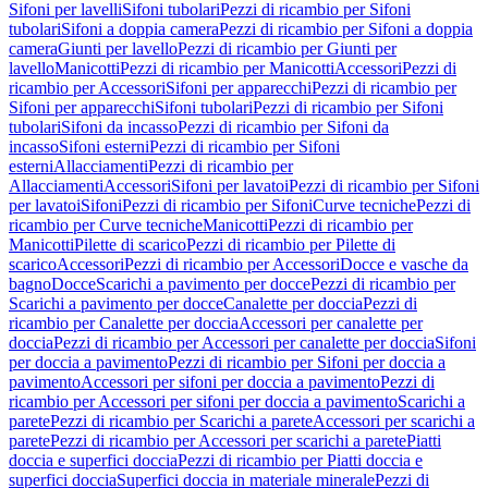
Sifoni per lavelli
Sifoni tubolari
Pezzi di ricambio per Sifoni
tubolari
Sifoni a doppia camera
Pezzi di ricambio per Sifoni a doppia
camera
Giunti per lavello
Pezzi di ricambio per Giunti per
lavello
Manicotti
Pezzi di ricambio per Manicotti
Accessori
Pezzi di
ricambio per Accessori
Sifoni per apparecchi
Pezzi di ricambio per
Sifoni per apparecchi
Sifoni tubolari
Pezzi di ricambio per Sifoni
tubolari
Sifoni da incasso
Pezzi di ricambio per Sifoni da
incasso
Sifoni esterni
Pezzi di ricambio per Sifoni
esterni
Allacciamenti
Pezzi di ricambio per
Allacciamenti
Accessori
Sifoni per lavatoi
Pezzi di ricambio per Sifoni
per lavatoi
Sifoni
Pezzi di ricambio per Sifoni
Curve tecniche
Pezzi di
ricambio per Curve tecniche
Manicotti
Pezzi di ricambio per
Manicotti
Pilette di scarico
Pezzi di ricambio per Pilette di
scarico
Accessori
Pezzi di ricambio per Accessori
Docce e vasche da
bagno
Docce
Scarichi a pavimento per docce
Pezzi di ricambio per
Scarichi a pavimento per docce
Canalette per doccia
Pezzi di
ricambio per Canalette per doccia
Accessori per canalette per
doccia
Pezzi di ricambio per Accessori per canalette per doccia
Sifoni
per doccia a pavimento
Pezzi di ricambio per Sifoni per doccia a
pavimento
Accessori per sifoni per doccia a pavimento
Pezzi di
ricambio per Accessori per sifoni per doccia a pavimento
Scarichi a
parete
Pezzi di ricambio per Scarichi a parete
Accessori per scarichi a
parete
Pezzi di ricambio per Accessori per scarichi a parete
Piatti
doccia e superfici doccia
Pezzi di ricambio per Piatti doccia e
superfici doccia
Superfici doccia in materiale minerale
Pezzi di