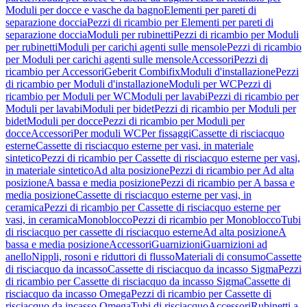
Moduli per docce e vasche da bagno
Elementi per pareti di
separazione doccia
Pezzi di ricambio per Elementi per pareti di
separazione doccia
Moduli per rubinetti
Pezzi di ricambio per Moduli
per rubinetti
Moduli per carichi agenti sulle mensole
Pezzi di ricambio
per Moduli per carichi agenti sulle mensole
Accessori
Pezzi di
ricambio per Accessori
Geberit Combifix
Moduli d'installazione
Pezzi
di ricambio per Moduli d'installazione
Moduli per WC
Pezzi di
ricambio per Moduli per WC
Moduli per lavabi
Pezzi di ricambio per
Moduli per lavabi
Moduli per bidet
Pezzi di ricambio per Moduli per
bidet
Moduli per docce
Pezzi di ricambio per Moduli per
docce
Accessori
Per moduli WC
Per fissaggi
Cassette di risciacquo
esterne
Cassette di risciacquo esterne per vasi, in materiale
sintetico
Pezzi di ricambio per Cassette di risciacquo esterne per vasi,
in materiale sintetico
Ad alta posizione
Pezzi di ricambio per Ad alta
posizione
A bassa e media posizione
Pezzi di ricambio per A bassa e
media posizione
Cassette di risciacquo esterne per vasi, in
ceramica
Pezzi di ricambio per Cassette di risciacquo esterne per
vasi, in ceramica
Monoblocco
Pezzi di ricambio per Monoblocco
Tubi
di risciacquo per cassette di risciacquo esterne
Ad alta posizione
A
bassa e media posizione
Accessori
Guarnizioni
Guarnizioni ad
anello
Nippli, rosoni e riduttori di flusso
Materiali di consumo
Cassette
di risciacquo da incasso
Cassette di risciacquo da incasso Sigma
Pezzi
di ricambio per Cassette di risciacquo da incasso Sigma
Cassette di
risciacquo da incasso Omega
Pezzi di ricambio per Cassette di
risciacquo da incasso Omega
Tubi di risciacquo
Accessori
Rubinetti a