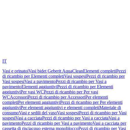
IT
Vasi e orinatoi
Vasi bidet Geberit AquaClean
Elementi completi
Pezzi
di ricambio per Elementi completi
Vasi sospesi
Pezzi di ricambio per
Vasi sospesi
Vasi a pavimento
Pezzi di ricambio per Vasi a
pavimento
Elementi aggiuntivi
Pezzi di ricambio per Elementi
aggiuntivi
Per vasi WC
Pezzi di ricambio per Per vasi
WC
Accessori
Pezzi di ricambio per Accessori
Per elementi
completi
Per elementi aggiuntivi
Pezzi di ricambio per Per elementi
aggiuntivi
Per elementi aggiuntivi e elementi completi
Materiale di
consumo
Vasi e sedili del vaso
Vasi sospesi
Pezzi di ricambio per Vasi
sospesi
Vasi a cacciata
Pezzi di ricambio per Vasi a cacciata
Vasi a
pavimento
Pezzi di ricambio per Vasi a pavimento
Vasi a cacciata per
cassetta di risciacquo esterna monoblocco
Pezzi di ricambio per Vasi