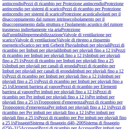
antincendio
Pezzi di ricambio per Protezione antincendio
Protezione
antincendio per sistemi di scarico
Pezzi di ricambio per Protezione
antincendio per sistemi di scarico
Protezione acustica
Isolanti per il
disaccoppiamento dal rumore intrinseco
Isolamento per il
disaccoppiamento dalla struttura e l'isolamento acustico del rumore
trasmesso indirettamente via aria
Protezione
dall'umidità
Impermeabilizzazione
Valvole di ventilazione per
scarico
Valvole di ventilazione
Valvole di ritegno a risparmio
energetico
Scarico per tetti Geberit Pluvia
Imbuti per pluviali
Pezzi di
ricambio per Imbuti per pluviali
Imbuti per pluviali fino a 12 l/s
Pezzi
di ricambio per Imbuti per pluviali fino a 12 l/s
Imbuti per pluviali
fino a 25 l/s
Pezzi di ricambio per Imbuti per pluviali fino a 25
l/s
Imbuti per pluviali per canali di gronda
Pezzi di ricambio per
Imbuti per pluviali per canali di gronda
Imbuti per pluviali fino a 12
l/s
Pezzi di ricambio per Imbuti per pluviali fino a 12 l/s
Imbuti per
pluviali fino a 25 l/s
Pezzi di ricambio per Imbuti per pluviali fino a
25 l/s
Elementi barriera al vapore
Pezzi di ricambio per Elementi
barriera al vapore
Per imbuti per pluviali fino a 12 l/s
Pezzi di
ricambio per Per imbuti per pluviali fino a 12 l/s
Per imbuti per
pluviali fino a 25 l/s
Troppopieni d'emergenza
Pezzi di ricambio per
Troppopieni d'emergenza
Per imbuti per pluviali fino a 12 l/s
Pezzi di
ricambio per Per imbuti per pluviali fino a 12 l/s
Per imbuti per
pluviali fino a 25 l/s
Pezzi di ricambio per Per imbuti per pluviali fino
a 25 l/s
Fissaggi
Sistema di fissaggio d40–200
Sistema di fissaggio
d250–315
Accessori
Pezzi di ricambio per Accessori
Per imbuti per