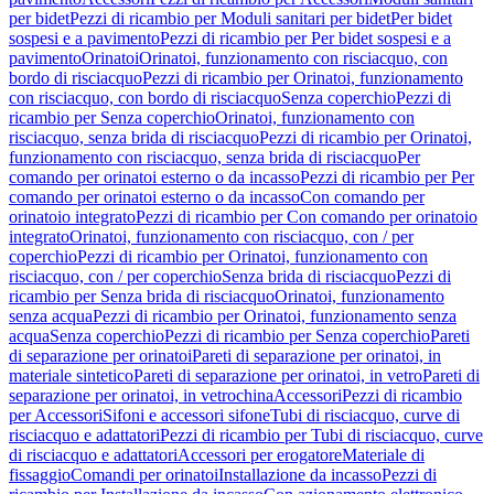
per bidet
Pezzi di ricambio per Moduli sanitari per bidet
Per bidet
sospesi e a pavimento
Pezzi di ricambio per Per bidet sospesi e a
pavimento
Orinatoi
Orinatoi, funzionamento con risciacquo, con
bordo di risciacquo
Pezzi di ricambio per Orinatoi, funzionamento
con risciacquo, con bordo di risciacquo
Senza coperchio
Pezzi di
ricambio per Senza coperchio
Orinatoi, funzionamento con
risciacquo, senza brida di risciacquo
Pezzi di ricambio per Orinatoi,
funzionamento con risciacquo, senza brida di risciacquo
Per
comando per orinatoi esterno o da incasso
Pezzi di ricambio per Per
comando per orinatoi esterno o da incasso
Con comando per
orinatoio integrato
Pezzi di ricambio per Con comando per orinatoio
integrato
Orinatoi, funzionamento con risciacquo, con / per
coperchio
Pezzi di ricambio per Orinatoi, funzionamento con
risciacquo, con / per coperchio
Senza brida di risciacquo
Pezzi di
ricambio per Senza brida di risciacquo
Orinatoi, funzionamento
senza acqua
Pezzi di ricambio per Orinatoi, funzionamento senza
acqua
Senza coperchio
Pezzi di ricambio per Senza coperchio
Pareti
di separazione per orinatoi
Pareti di separazione per orinatoi, in
materiale sintetico
Pareti di separazione per orinatoi, in vetro
Pareti di
separazione per orinatoi, in vetrochina
Accessori
Pezzi di ricambio
per Accessori
Sifoni e accessori sifone
Tubi di risciacquo, curve di
risciacquo e adattatori
Pezzi di ricambio per Tubi di risciacquo, curve
di risciacquo e adattatori
Accessori per erogatore
Materiale di
fissaggio
Comandi per orinatoi
Installazione da incasso
Pezzi di