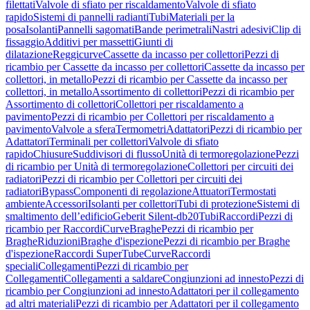
filettati
Valvole di sfiato per riscaldamento
Valvole di sfiato
rapido
Sistemi di pannelli radianti
Tubi
Materiali per la
posa
Isolanti
Pannelli sagomati
Bande perimetrali
Nastri adesivi
Clip di
fissaggio
Additivi per massetti
Giunti di
dilatazione
Reggicurve
Cassette da incasso per collettori
Pezzi di
ricambio per Cassette da incasso per collettori
Cassette da incasso per
collettori, in metallo
Pezzi di ricambio per Cassette da incasso per
collettori, in metallo
Assortimento di collettori
Pezzi di ricambio per
Assortimento di collettori
Collettori per riscaldamento a
pavimento
Pezzi di ricambio per Collettori per riscaldamento a
pavimento
Valvole a sfera
Termometri
Adattatori
Pezzi di ricambio per
Adattatori
Terminali per collettori
Valvole di sfiato
rapido
Chiusure
Suddivisori di flusso
Unità di termoregolazione
Pezzi
di ricambio per Unità di termoregolazione
Collettori per circuiti dei
radiatori
Pezzi di ricambio per Collettori per circuiti dei
radiatori
Bypass
Componenti di regolazione
Attuatori
Termostati
ambiente
Accessori
Isolanti per collettori
Tubi di protezione
Sistemi di
smaltimento dell’edificio
Geberit Silent-db20
Tubi
Raccordi
Pezzi di
ricambio per Raccordi
Curve
Braghe
Pezzi di ricambio per
Braghe
Riduzioni
Braghe d'ispezione
Pezzi di ricambio per Braghe
d'ispezione
Raccordi SuperTube
Curve
Raccordi
speciali
Collegamenti
Pezzi di ricambio per
Collegamenti
Collegamenti a saldare
Congiunzioni ad innesto
Pezzi di
ricambio per Congiunzioni ad innesto
Adattatori per il collegamento
ad altri materiali
Pezzi di ricambio per Adattatori per il collegamento