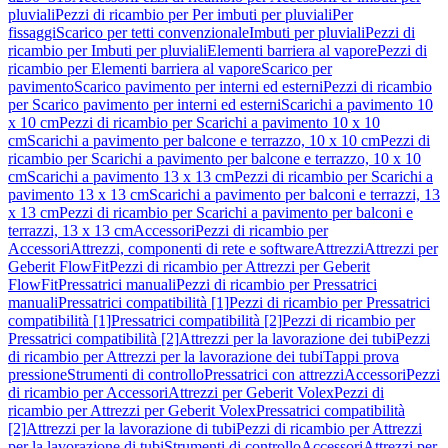
pluviali
Pezzi di ricambio per Per imbuti per pluviali
Per
fissaggi
Scarico per tetti convenzionale
Imbuti per pluviali
Pezzi di
ricambio per Imbuti per pluviali
Elementi barriera al vapore
Pezzi di
ricambio per Elementi barriera al vapore
Scarico per
pavimento
Scarico pavimento per interni ed esterni
Pezzi di ricambio
per Scarico pavimento per interni ed esterni
Scarichi a pavimento 10
x 10 cm
Pezzi di ricambio per Scarichi a pavimento 10 x 10
cm
Scarichi a pavimento per balcone e terrazzo, 10 x 10 cm
Pezzi di
ricambio per Scarichi a pavimento per balcone e terrazzo, 10 x 10
cm
Scarichi a pavimento 13 x 13 cm
Pezzi di ricambio per Scarichi a
pavimento 13 x 13 cm
Scarichi a pavimento per balconi e terrazzi, 13
x 13 cm
Pezzi di ricambio per Scarichi a pavimento per balconi e
terrazzi, 13 x 13 cm
Accessori
Pezzi di ricambio per
Accessori
Attrezzi, componenti di rete e software
Attrezzi
Attrezzi per
Geberit FlowFit
Pezzi di ricambio per Attrezzi per Geberit
FlowFit
Pressatrici manuali
Pezzi di ricambio per Pressatrici
manuali
Pressatrici compatibilità [1]
Pezzi di ricambio per Pressatrici
compatibilità [1]
Pressatrici compatibilità [2]
Pezzi di ricambio per
Pressatrici compatibilità [2]
Attrezzi per la lavorazione dei tubi
Pezzi
di ricambio per Attrezzi per la lavorazione dei tubi
Tappi prova
pressione
Strumenti di controllo
Pressatrici con attrezzi
Accessori
Pezzi
di ricambio per Accessori
Attrezzi per Geberit Volex
Pezzi di
ricambio per Attrezzi per Geberit Volex
Pressatrici compatibilità
[2]
Attrezzi per la lavorazione di tubi
Pezzi di ricambio per Attrezzi
per la lavorazione di tubi
Strumenti di controllo
Accessori
Attrezzi per