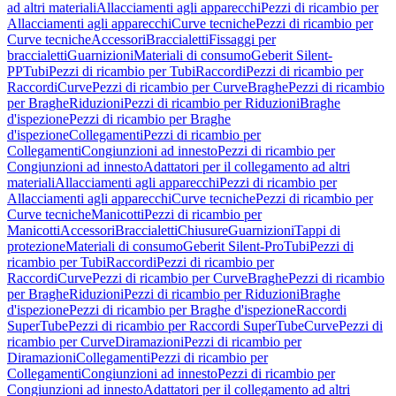
ad altri materiali
Allacciamenti agli apparecchi
Pezzi di ricambio per
Allacciamenti agli apparecchi
Curve tecniche
Pezzi di ricambio per
Curve tecniche
Accessori
Braccialetti
Fissaggi per
braccialetti
Guarnizioni
Materiali di consumo
Geberit Silent-
PP
Tubi
Pezzi di ricambio per Tubi
Raccordi
Pezzi di ricambio per
Raccordi
Curve
Pezzi di ricambio per Curve
Braghe
Pezzi di ricambio
per Braghe
Riduzioni
Pezzi di ricambio per Riduzioni
Braghe
d'ispezione
Pezzi di ricambio per Braghe
d'ispezione
Collegamenti
Pezzi di ricambio per
Collegamenti
Congiunzioni ad innesto
Pezzi di ricambio per
Congiunzioni ad innesto
Adattatori per il collegamento ad altri
materiali
Allacciamenti agli apparecchi
Pezzi di ricambio per
Allacciamenti agli apparecchi
Curve tecniche
Pezzi di ricambio per
Curve tecniche
Manicotti
Pezzi di ricambio per
Manicotti
Accessori
Braccialetti
Chiusure
Guarnizioni
Tappi di
protezione
Materiali di consumo
Geberit Silent-Pro
Tubi
Pezzi di
ricambio per Tubi
Raccordi
Pezzi di ricambio per
Raccordi
Curve
Pezzi di ricambio per Curve
Braghe
Pezzi di ricambio
per Braghe
Riduzioni
Pezzi di ricambio per Riduzioni
Braghe
d'ispezione
Pezzi di ricambio per Braghe d'ispezione
Raccordi
SuperTube
Pezzi di ricambio per Raccordi SuperTube
Curve
Pezzi di
ricambio per Curve
Diramazioni
Pezzi di ricambio per
Diramazioni
Collegamenti
Pezzi di ricambio per
Collegamenti
Congiunzioni ad innesto
Pezzi di ricambio per
Congiunzioni ad innesto
Adattatori per il collegamento ad altri