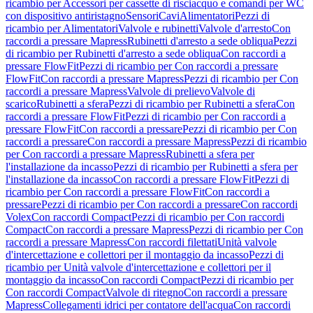
ricambio per Accessori per cassette di risciacquo e comandi per WC
con dispositivo antiristagno
Sensori
Cavi
Alimentatori
Pezzi di
ricambio per Alimentatori
Valvole e rubinetti
Valvole d'arresto
Con
raccordi a pressare Mapress
Rubinetti d'arresto a sede obliqua
Pezzi
di ricambio per Rubinetti d'arresto a sede obliqua
Con raccordi a
pressare FlowFit
Pezzi di ricambio per Con raccordi a pressare
FlowFit
Con raccordi a pressare Mapress
Pezzi di ricambio per Con
raccordi a pressare Mapress
Valvole di prelievo
Valvole di
scarico
Rubinetti a sfera
Pezzi di ricambio per Rubinetti a sfera
Con
raccordi a pressare FlowFit
Pezzi di ricambio per Con raccordi a
pressare FlowFit
Con raccordi a pressare
Pezzi di ricambio per Con
raccordi a pressare
Con raccordi a pressare Mapress
Pezzi di ricambio
per Con raccordi a pressare Mapress
Rubinetti a sfera per
l'installazione da incasso
Pezzi di ricambio per Rubinetti a sfera per
l'installazione da incasso
Con raccordi a pressare FlowFit
Pezzi di
ricambio per Con raccordi a pressare FlowFit
Con raccordi a
pressare
Pezzi di ricambio per Con raccordi a pressare
Con raccordi
Volex
Con raccordi Compact
Pezzi di ricambio per Con raccordi
Compact
Con raccordi a pressare Mapress
Pezzi di ricambio per Con
raccordi a pressare Mapress
Con raccordi filettati
Unità valvole
d'intercettazione e collettori per il montaggio da incasso
Pezzi di
ricambio per Unità valvole d'intercettazione e collettori per il
montaggio da incasso
Con raccordi Compact
Pezzi di ricambio per
Con raccordi Compact
Valvole di ritegno
Con raccordi a pressare
Mapress
Collegamenti idrici per contatore dell'acqua
Con raccordi