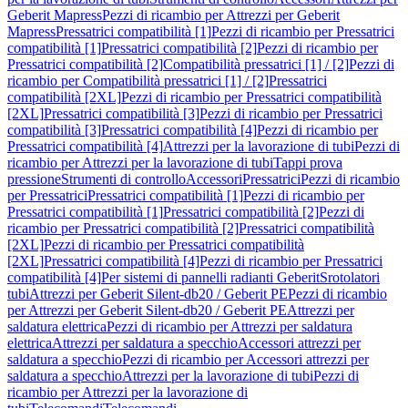
Geberit Mapress
Pezzi di ricambio per Attrezzi per Geberit
Mapress
Pressatrici compatibilità [1]
Pezzi di ricambio per Pressatrici
compatibilità [1]
Pressatrici compatibilità [2]
Pezzi di ricambio per
Pressatrici compatibilità [2]
Compatibilità pressatrici [1] / [2]
Pezzi di
ricambio per Compatibilità pressatrici [1] / [2]
Pressatrici
compatibilità [2XL]
Pezzi di ricambio per Pressatrici compatibilità
[2XL]
Pressatrici compatibilità [3]
Pezzi di ricambio per Pressatrici
compatibilità [3]
Pressatrici compatibilità [4]
Pezzi di ricambio per
Pressatrici compatibilità [4]
Attrezzi per la lavorazione di tubi
Pezzi di
ricambio per Attrezzi per la lavorazione di tubi
Tappi prova
pressione
Strumenti di controllo
Accessori
Pressatrici
Pezzi di ricambio
per Pressatrici
Pressatrici compatibilità [1]
Pezzi di ricambio per
Pressatrici compatibilità [1]
Pressatrici compatibilità [2]
Pezzi di
ricambio per Pressatrici compatibilità [2]
Pressatrici compatibilità
[2XL]
Pezzi di ricambio per Pressatrici compatibilità
[2XL]
Pressatrici compatibilità [4]
Pezzi di ricambio per Pressatrici
compatibilità [4]
Per sistemi di pannelli radianti Geberit
Srotolatori
tubi
Attrezzi per Geberit Silent-db20 / Geberit PE
Pezzi di ricambio
per Attrezzi per Geberit Silent-db20 / Geberit PE
Attrezzi per
saldatura elettrica
Pezzi di ricambio per Attrezzi per saldatura
elettrica
Attrezzi per saldatura a specchio
Accessori attrezzi per
saldatura a specchio
Pezzi di ricambio per Accessori attrezzi per
saldatura a specchio
Attrezzi per la lavorazione di tubi
Pezzi di
ricambio per Attrezzi per la lavorazione di