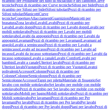
ricambio per Prolunghe del tubo di risciacquo e del cannotto
Curve
tecniche
Pezzi di ricambio per Curve tecniche
Sifoni per bidet
Pezzi di
ricambio per Sifoni per bidet
Sifoni tubolari
Pezzi di ricambio per
Sifoni tubolari
Manicotti
Curve
tecniche
Coperture
Allacciamenti
Guarnizioni
Manicotti per
brasatura
Zona lavabo
Lavabi
Lavabi
Pezzi di ricambio per
Lavabi
Lavabi doppi
Pezzi di ricambio per Lavabi doppi
Lavabi per
mobili sottolavabo
Pezzi di ricambio per Lavabi per mobili
sottolavabo
Lavabi da appoggio
Pezzi di ricambio per Lavabi da
appoggio
Lavamani
Pezzi di ricambio per Lavamani
Lavamani ad
angolo
Lavabi a semincasso
Pezzi di ricambio per Lavabi a
semincasso
Lavabi ad incasso
Pezzi di ricambio per Lavabi ad
incasso
Lavabi da incasso sottopiano
Pezzi di ricambio per Lavabi da
incasso sottopiano
Lavabi a canale
Lavabi Comfort
Lavabi per
bambini
Lavabi a canale
Ulteriori lavabi
Pezzi di ricambio per
Ulteriori lavabi
Vuotatoi
Pezzi di ricambio per Vuotatoi
Lavatoi
polivalenti
Accessori
Colonne
Pezzi di ricambio per
Colonne
Colonne
Semicolonne
Pezzi di ricambio per
Semicolonne
Accessori
Tappi per piletta
Materiale di fissaggio
Set
lavabo con mobile sottolavabo
Set lavabo per mobile con mobile
sottolavabo
Pezzi di ricambio per Set lavabo per mobile con mobile
sottolavabo
Mobili per bagno
Mobili sottolavabo
Pezzi di ricambio per
Mobili sottolavabo
Per lavamani
Pezzi di ricambio per Per
lavamani
Per lavabi
Pezzi di ricambio per Per lavabi
Per lavabi
doppi
Pezzi di ricambio per Per lavabi doppi
Piani per lavabo
Pezzi di