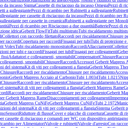
sori
Guarnizioni
Guarnizioni ad anello
Nippli, rosoni e riduttori di flusso
quo da incasso Sigma
Cassette di risciacquo da incasso Omega
Pezzi di r
tti a galleggiante
Pezzi di ricambio per Rubinetti a galleggiante
Rubinett
alleggiante per cassette di risciacquo da incasso
Pezzi di ricambio per Ru
galleggiante per cassette in ceramica
Rubinetti a galleggiante per Monol
ntità
Pezzi di ricambio per Risciacquo a due quantità
Batterie
Pezzi di r
ione idrica
Geberit FlowFit
Tubi multistrato
Tubi riscaldamento multistr
i
Collettori con raccordo filettato
Raccordi per riscaldamento
Chiusure pe
per raccordi
Copertura per raccordi
Fissaggi per tubi
Tubi di protezione e 
it Volex
Tubi riscaldamento monostrato
Raccordi
Allacciamenti
Collettor
ioni per tubi e raccordi
Fissaggi per tubi
Fissaggi per collegamenti
Geber
 fissi
Adattatori e collegamenti, smontabili
Compensatori
Chiusure
Raccor
 collegamenti, smontabili
Chiusure
Raccordi
Accessori Geberit Mapress 
ni del sistema
Kit di viti per collegamenti a flangia
Geberit Mapress The
i
Chiusure
Raccordi per riscaldamento
Chiusure per riscaldamento
Access
bonio
Geberit Mapress Acciaio al Carbonio
Tubi 1.0034
Tubi 1.0215
Nipp
i
Chiusure
Raccordi per riscaldamento
Chiusure per riscaldamento
Access
el sistema
Kit di viti per collegamenti a flangia
Geberit Mapress Rame
Ge
cordi
Raccordi per riscaldamento
Chiusure per riscaldamento
Geberit Ma
per Geberit Mapress Rame
Disaccoppiamenti per collegamenti
Impermeab
gia
Geberit Mapress CuNiFe
Geberit Mapress CuNiFe
Tubi 2.1972
Manic
izioni del sistema
Kit di viti per collegamenti a flangia
Sistema Geberit p
agno
Sensori
Riduttore di flusso
Cover e placche di copertura
Cassette di r
er cassette di risciacquo e comandi per WC con dispositivo antiristagn
ricambio per Alimentatori
Valvole e rubinetti
Valvole d'arresto
Con raccor