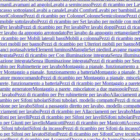
amani
Lavamani ad angolo
Lavabi a semincasso
Pezzi di ricambio per La
ncasso sottopiano
Lavabi a canale
Lavabi Comfort
Lavabi per bambini
La
sori
Colonne
Pezzi di ricambio per Colonne
Colonne
Semicolonne
Pezzi 
 mobile sottolavabo
Pezzi di ricambio per Set lavabo per mobile con mob
i
Per lavabi
Pezzi di ricambio per Per lavabi
Per lavabi doppi
Pezzi di ric
er lavabo da appoggio arrotondato
Per lavabo da appoggio rettangolare
P
 ricambio per Mobili laterali bassi
Mobili a colonna
Pezzi di ricambio pe
riori mobili per bagno
Pezzi di ricambio per Ulteriori mobili per bagno
Me
ganci portasalviette
Elementi luminosi
Maniglie
Set piedini
Lavagne magne
tegrata
Pezzi di ricambio per Con illuminazione integrata
Senza illumina
azione integrata
Senza illuminazione integrata
Pezzi di ricambio per Sen
mbio per Rubinetterie per lavabo
Montaggio a pianale, funzionamento a 
er Montaggio a pianale, funzionamento a batteria
Montaggio a pianale, 
elatore monocomando
Pezzi di ricambio per Montaggio a pianale, misc
rete, funzionamento a batteria
Pezzi di ricambio per Montaggio a parete
ramite generatore
Montaggio a parete, miscelatore a due manopole
Pezzi 
r lavabo
Pezzi di ricambio per Per rubinetterie per lavabo
Allacciamenti a
cambio per Sifoni tubolari
Sifoni tubolari, modello compatto
Pezzi di ric
sione per lavabo
Sifoni a passaggio diretto per lavabo, modello compatt
cciamenti per lavabo
Pezzi di ricambio per Allacciamenti per lavabo
Mani
ifoni per lavelli
Pezzi di ricambio per Sifoni per lavelli
Sifoni tubolari
Pez
o per Giunti per lavello
Manicotti
Pezzi di ricambio per Manicotti
Access
 Sifoni tubolari
Sifoni da incasso
Pezzi di ricambio per Sifoni da incasso
o per Sifoni per lavatoi
Sifoni
Pezzi di ricambio per Sifoni
Curve tecnich
sori
Pezzi di ricambio per Accessori
Docce e vasche da bagno
Docce
Sca