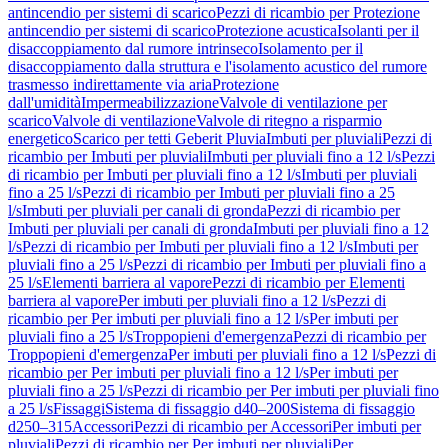
antincendio per sistemi di scarico
Pezzi di ricambio per Protezione
antincendio per sistemi di scarico
Protezione acustica
Isolanti per il
disaccoppiamento dal rumore intrinseco
Isolamento per il
disaccoppiamento dalla struttura e l'isolamento acustico del rumore
trasmesso indirettamente via aria
Protezione
dall'umidità
Impermeabilizzazione
Valvole di ventilazione per
scarico
Valvole di ventilazione
Valvole di ritegno a risparmio
energetico
Scarico per tetti Geberit Pluvia
Imbuti per pluviali
Pezzi di
ricambio per Imbuti per pluviali
Imbuti per pluviali fino a 12 l/s
Pezzi
di ricambio per Imbuti per pluviali fino a 12 l/s
Imbuti per pluviali
fino a 25 l/s
Pezzi di ricambio per Imbuti per pluviali fino a 25
l/s
Imbuti per pluviali per canali di gronda
Pezzi di ricambio per
Imbuti per pluviali per canali di gronda
Imbuti per pluviali fino a 12
l/s
Pezzi di ricambio per Imbuti per pluviali fino a 12 l/s
Imbuti per
pluviali fino a 25 l/s
Pezzi di ricambio per Imbuti per pluviali fino a
25 l/s
Elementi barriera al vapore
Pezzi di ricambio per Elementi
barriera al vapore
Per imbuti per pluviali fino a 12 l/s
Pezzi di
ricambio per Per imbuti per pluviali fino a 12 l/s
Per imbuti per
pluviali fino a 25 l/s
Troppopieni d'emergenza
Pezzi di ricambio per
Troppopieni d'emergenza
Per imbuti per pluviali fino a 12 l/s
Pezzi di
ricambio per Per imbuti per pluviali fino a 12 l/s
Per imbuti per
pluviali fino a 25 l/s
Pezzi di ricambio per Per imbuti per pluviali fino
a 25 l/s
Fissaggi
Sistema di fissaggio d40–200
Sistema di fissaggio
d250–315
Accessori
Pezzi di ricambio per Accessori
Per imbuti per
pluviali
Pezzi di ricambio per Per imbuti per pluviali
Per