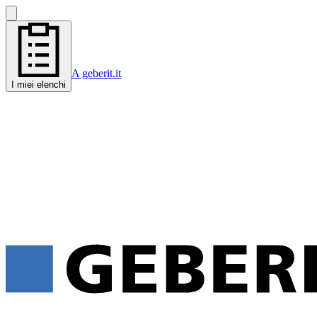
A geberit.it
I miei elenchi