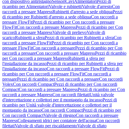
con dispositivo antiristagno
Sensori
Cavi
Alimentatori
Pezzi di
ricambio per Alimentatori
Valvole e rubinetti
Valvole d'arresto
Con
raccordi a pressare Mapress
Rubinetti d'arresto a sede obliqua
Pezzi
di ricambio per Rubinetti d'arresto a sede obliqua
Con raccordi a
pressare FlowFit
Pezzi di ricambio per Con raccordi a pressare
FlowFit
Con raccordi a pressare Mapress
Pezzi di ricambio per Con
raccordi a pressare Mapress
Valvole di prelievo
Valvole di
scarico
Rubinetti a sfera
Pezzi di ricambio per Rubinetti a sfera
Con
raccordi a pressare FlowFit
Pezzi di ricambio per Con raccordi a
pressare FlowFit
Con raccordi a pressare
Pezzi di ricambio per Con
raccordi a pressare
Con raccordi a pressare Mapress
Pezzi di ricambio
per Con raccordi a pressare Mapress
Rubinetti a sfera per
l'installazione da incasso
Pezzi di ricambio per Rubinetti a sfera per
l'installazione da incasso
Con raccordi a pressare FlowFit
Pezzi di
ricambio per Con raccordi a pressare FlowFit
Con raccordi a
pressare
Pezzi di ricambio per Con raccordi a pressare
Con raccordi
Volex
Con raccordi Compact
Pezzi di ricambio per Con raccordi
Compact
Con raccordi a pressare Mapress
Pezzi di ricambio per Con
raccordi a pressare Mapress
Con raccordi filettati
Unità valvole
d'intercettazione e collettori per il montaggio da incasso
Pezzi di
ricambio per Unità valvole d'intercettazione e collettori per il
montaggio da incasso
Con raccordi Compact
Pezzi di ricambio per
Con raccordi Compact
Valvole di ritegno
Con raccordi a pressare
Mapress
Collegamenti idrici per contatore dell'acqua
Con raccordi
filettati
Valvole di sfiato per riscaldamento
Valvole di sfiato