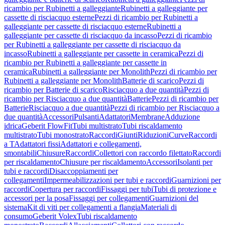
ricambio per Rubinetti a galleggiante
Rubinetti a galleggiante per
cassette di risciacquo esterne
Pezzi di ricambio per Rubinetti a
galleggiante per cassette di risciacquo esterne
Rubinetti a
galleggiante per cassette di risciacquo da incasso
Pezzi di ricambio
per Rubinetti a galleggiante per cassette di risciacquo da
incasso
Rubinetti a galleggiante per cassette in ceramica
Pezzi di
ricambio per Rubinetti a galleggiante per cassette in
ceramica
Rubinetti a galleggiante per Monolith
Pezzi di ricambio per
Rubinetti a galleggiante per Monolith
Batterie di scarico
Pezzi di
ricambio per Batterie di scarico
Risciacquo a due quantità
Pezzi di
ricambio per Risciacquo a due quantità
Batterie
Pezzi di ricambio per
Batterie
Risciacquo a due quantità
Pezzi di ricambio per Risciacquo a
due quantità
Accessori
Pulsanti
Adattatori
Membrane
Adduzione
idrica
Geberit FlowFit
Tubi multistrato
Tubi riscaldamento
multistrato
Tubi monostrato
Raccordi
Giunti
Riduzioni
Curve
Raccordi
a T
Adattatori fissi
Adattatori e collegamenti,
smontabili
Chiusure
Raccordi
Collettori con raccordo filettato
Raccordi
per riscaldamento
Chiusure per riscaldamento
Accessori
Isolanti per
tubi e raccordi
Disaccoppiamenti per
collegamenti
Impermeabilizzazioni per tubi e raccordi
Guarnizioni per
raccordi
Copertura per raccordi
Fissaggi per tubi
Tubi di protezione e
accessori per la posa
Fissaggi per collegamenti
Guarnizioni del
sistema
Kit di viti per collegamenti a flangia
Materiali di
consumo
Geberit Volex
Tubi riscaldamento