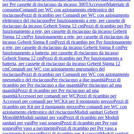
per Per cassette di risciacquo da incasso 300T
Accessori
Materiale di
consumo
Comandi per WC con azionamento elettronico del
risciacquo
Pezzi di ricambio per Comandi per WC con azionamento
elettronico del risciacquo
Per funzionamento a rete, per cassette di
risciacquo da incasso Geberit Sigma 12 cm
Pezzi di ricambio per Per
funzionamento a rete, per cassette di risciacquo da incasso Geberit
Sigma 12 cm
Per funzionamento a rete, per cassette di risciacquo da
incasso Geberit Sigma 8 cm
Pezzi di ricambio per Per funzionamento
a rete, per cassette di risciacquo da incasso Geberit Sigma 8 cm
Per
funzionamento a batteria, per cassette di risciacquo da incasso
Geberit Sigma 12 cm
Pezzi di ricambio per Per funzionamento a
batteria, per cassette di risciacquo da incasso Geberit Sigma 12
cm
Comandi per WC con azionamento pneumatico del
risciacquo
Pezzi di ricambio per Comandi per WC con azionamento
pneumatico del risciacquo
Per risciacquo a due quantità
Pezzi di
ricambio per Per risciacquo a due quantità
Per risciacquo ad una
quantità
Pezzi di ricambio per Per risciacquo ad una
quantità
Accessori per comandi per WC
Pezzi di ricambio per
Accessori per comandi per WC
Kit per il montaggio grezzo
Pezzi di
ricambio per Kit per il montaggio grezzo
Per comandi per WC con
azionamento elettronico del risciacquo
Moduli sanitari Geberit
Monolith
Moduli sanitari per vasi
Pezzi di ricambio per Moduli
sanitari per vasi
Per vasi sospesi
Pezzi di ricambio per Per vasi
sospesi
Per vaso a pavimento
Pezzi di ricambio per Per vaso a
pavimento
Accessori
Pezzi di ricambio per Accessori
Moduli sanitari