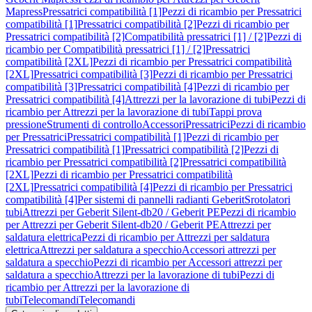
Mapress
Pressatrici compatibilità [1]
Pezzi di ricambio per Pressatrici
compatibilità [1]
Pressatrici compatibilità [2]
Pezzi di ricambio per
Pressatrici compatibilità [2]
Compatibilità pressatrici [1] / [2]
Pezzi di
ricambio per Compatibilità pressatrici [1] / [2]
Pressatrici
compatibilità [2XL]
Pezzi di ricambio per Pressatrici compatibilità
[2XL]
Pressatrici compatibilità [3]
Pezzi di ricambio per Pressatrici
compatibilità [3]
Pressatrici compatibilità [4]
Pezzi di ricambio per
Pressatrici compatibilità [4]
Attrezzi per la lavorazione di tubi
Pezzi di
ricambio per Attrezzi per la lavorazione di tubi
Tappi prova
pressione
Strumenti di controllo
Accessori
Pressatrici
Pezzi di ricambio
per Pressatrici
Pressatrici compatibilità [1]
Pezzi di ricambio per
Pressatrici compatibilità [1]
Pressatrici compatibilità [2]
Pezzi di
ricambio per Pressatrici compatibilità [2]
Pressatrici compatibilità
[2XL]
Pezzi di ricambio per Pressatrici compatibilità
[2XL]
Pressatrici compatibilità [4]
Pezzi di ricambio per Pressatrici
compatibilità [4]
Per sistemi di pannelli radianti Geberit
Srotolatori
tubi
Attrezzi per Geberit Silent-db20 / Geberit PE
Pezzi di ricambio
per Attrezzi per Geberit Silent-db20 / Geberit PE
Attrezzi per
saldatura elettrica
Pezzi di ricambio per Attrezzi per saldatura
elettrica
Attrezzi per saldatura a specchio
Accessori attrezzi per
saldatura a specchio
Pezzi di ricambio per Accessori attrezzi per
saldatura a specchio
Attrezzi per la lavorazione di tubi
Pezzi di
ricambio per Attrezzi per la lavorazione di
tubi
Telecomandi
Telecomandi