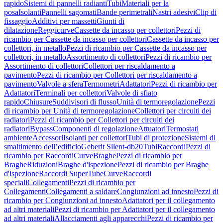
rapido
Sistemi di pannelli radianti
Tubi
Materiali per la
posa
Isolanti
Pannelli sagomati
Bande perimetrali
Nastri adesivi
Clip di
fissaggio
Additivi per massetti
Giunti di
dilatazione
Reggicurve
Cassette da incasso per collettori
Pezzi di
ricambio per Cassette da incasso per collettori
Cassette da incasso per
collettori, in metallo
Pezzi di ricambio per Cassette da incasso per
collettori, in metallo
Assortimento di collettori
Pezzi di ricambio per
Assortimento di collettori
Collettori per riscaldamento a
pavimento
Pezzi di ricambio per Collettori per riscaldamento a
pavimento
Valvole a sfera
Termometri
Adattatori
Pezzi di ricambio per
Adattatori
Terminali per collettori
Valvole di sfiato
rapido
Chiusure
Suddivisori di flusso
Unità di termoregolazione
Pezzi
di ricambio per Unità di termoregolazione
Collettori per circuiti dei
radiatori
Pezzi di ricambio per Collettori per circuiti dei
radiatori
Bypass
Componenti di regolazione
Attuatori
Termostati
ambiente
Accessori
Isolanti per collettori
Tubi di protezione
Sistemi di
smaltimento dell’edificio
Geberit Silent-db20
Tubi
Raccordi
Pezzi di
ricambio per Raccordi
Curve
Braghe
Pezzi di ricambio per
Braghe
Riduzioni
Braghe d'ispezione
Pezzi di ricambio per Braghe
d'ispezione
Raccordi SuperTube
Curve
Raccordi
speciali
Collegamenti
Pezzi di ricambio per
Collegamenti
Collegamenti a saldare
Congiunzioni ad innesto
Pezzi di
ricambio per Congiunzioni ad innesto
Adattatori per il collegamento
ad altri materiali
Pezzi di ricambio per Adattatori per il collegamento
ad altri materiali
Allacciamenti agli apparecchi
Pezzi di ricambio per