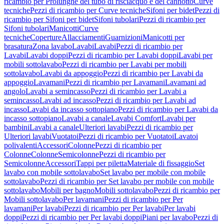
ricambio per Prolunghe del tubo di risciacquo e del cannotto
Curve
tecniche
Pezzi di ricambio per Curve tecniche
Sifoni per bidet
Pezzi di
ricambio per Sifoni per bidet
Sifoni tubolari
Pezzi di ricambio per
Sifoni tubolari
Manicotti
Curve
tecniche
Coperture
Allacciamenti
Guarnizioni
Manicotti per
brasatura
Zona lavabo
Lavabi
Lavabi
Pezzi di ricambio per
Lavabi
Lavabi doppi
Pezzi di ricambio per Lavabi doppi
Lavabi per
mobili sottolavabo
Pezzi di ricambio per Lavabi per mobili
sottolavabo
Lavabi da appoggio
Pezzi di ricambio per Lavabi da
appoggio
Lavamani
Pezzi di ricambio per Lavamani
Lavamani ad
angolo
Lavabi a semincasso
Pezzi di ricambio per Lavabi a
semincasso
Lavabi ad incasso
Pezzi di ricambio per Lavabi ad
incasso
Lavabi da incasso sottopiano
Pezzi di ricambio per Lavabi da
incasso sottopiano
Lavabi a canale
Lavabi Comfort
Lavabi per
bambini
Lavabi a canale
Ulteriori lavabi
Pezzi di ricambio per
Ulteriori lavabi
Vuotatoi
Pezzi di ricambio per Vuotatoi
Lavatoi
polivalenti
Accessori
Colonne
Pezzi di ricambio per
Colonne
Colonne
Semicolonne
Pezzi di ricambio per
Semicolonne
Accessori
Tappi per piletta
Materiale di fissaggio
Set
lavabo con mobile sottolavabo
Set lavabo per mobile con mobile
sottolavabo
Pezzi di ricambio per Set lavabo per mobile con mobile
sottolavabo
Mobili per bagno
Mobili sottolavabo
Pezzi di ricambio per
Mobili sottolavabo
Per lavamani
Pezzi di ricambio per Per
lavamani
Per lavabi
Pezzi di ricambio per Per lavabi
Per lavabi
doppi
Pezzi di ricambio per Per lavabi doppi
Piani per lavabo
Pezzi di