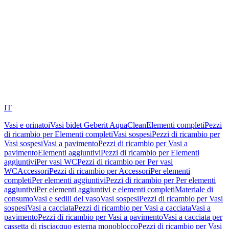
IT
Vasi e orinatoi
Vasi bidet Geberit AquaClean
Elementi completi
Pezzi
di ricambio per Elementi completi
Vasi sospesi
Pezzi di ricambio per
Vasi sospesi
Vasi a pavimento
Pezzi di ricambio per Vasi a
pavimento
Elementi aggiuntivi
Pezzi di ricambio per Elementi
aggiuntivi
Per vasi WC
Pezzi di ricambio per Per vasi
WC
Accessori
Pezzi di ricambio per Accessori
Per elementi
completi
Per elementi aggiuntivi
Pezzi di ricambio per Per elementi
aggiuntivi
Per elementi aggiuntivi e elementi completi
Materiale di
consumo
Vasi e sedili del vaso
Vasi sospesi
Pezzi di ricambio per Vasi
sospesi
Vasi a cacciata
Pezzi di ricambio per Vasi a cacciata
Vasi a
pavimento
Pezzi di ricambio per Vasi a pavimento
Vasi a cacciata per
cassetta di risciacquo esterna monoblocco
Pezzi di ricambio per Vasi