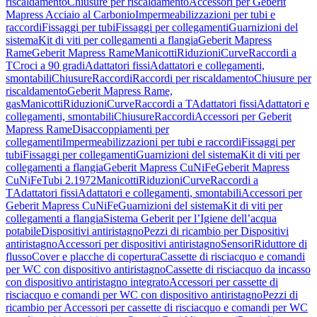
riscaldamento
Chiusure per riscaldamento
Accessori per Geberit
Mapress Acciaio al Carbonio
Impermeabilizzazioni per tubi e
raccordi
Fissaggi per tubi
Fissaggi per collegamenti
Guarnizioni del
sistema
Kit di viti per collegamenti a flangia
Geberit Mapress
Rame
Geberit Mapress Rame
Manicotti
Riduzioni
Curve
Raccordi a
T
Croci a 90 gradi
Adattatori fissi
Adattatori e collegamenti,
smontabili
Chiusure
Raccordi
Raccordi per riscaldamento
Chiusure per
riscaldamento
Geberit Mapress Rame,
gas
Manicotti
Riduzioni
Curve
Raccordi a T
Adattatori fissi
Adattatori e
collegamenti, smontabili
Chiusure
Raccordi
Accessori per Geberit
Mapress Rame
Disaccoppiamenti per
collegamenti
Impermeabilizzazioni per tubi e raccordi
Fissaggi per
tubi
Fissaggi per collegamenti
Guarnizioni del sistema
Kit di viti per
collegamenti a flangia
Geberit Mapress CuNiFe
Geberit Mapress
CuNiFe
Tubi 2.1972
Manicotti
Riduzioni
Curve
Raccordi a
T
Adattatori fissi
Adattatori e collegamenti, smontabili
Accessori per
Geberit Mapress CuNiFe
Guarnizioni del sistema
Kit di viti per
collegamenti a flangia
Sistema Geberit per l’Igiene dell’acqua
potabile
Dispositivi antiristagno
Pezzi di ricambio per Dispositivi
antiristagno
Accessori per dispositivi antiristagno
Sensori
Riduttore di
flusso
Cover e placche di copertura
Cassette di risciacquo e comandi
per WC con dispositivo antiristagno
Cassette di risciacquo da incasso
con dispositivo antiristagno integrato
Accessori per cassette di
risciacquo e comandi per WC con dispositivo antiristagno
Pezzi di
ricambio per Accessori per cassette di risciacquo e comandi per WC