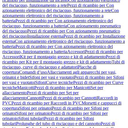
ricambio per Installazione da incasso
Con azionamento elettronico
del risciacquo, funzionamento a rete
Pezzi di ricambio per Con
azionamento elettronico del risciacquo, funzionamento a rete
Con
azionamento elettronico del risciacquo, funzionamento a
batteria
Pezzi di ricambio per Con azionamento elettronico del
risciacquo, funzionamento a batteria
Con azionamento pneumatico
del risciacquo
Pezzi di ricambio per Con azionamento pneumatico
del risciacquo
Installazione esterna
Pezzi di ricambio per Installazione
esterna
Con azionamento elettronico del risciacquo, funzionamento a
batteria
Pezzi di ricambio per Con azionamento elettronico del
risciacquo, funzionamento a batteria
Accessori
Pezzi di ricambio per
Accessori
Kit per il montaggio grezzo e kit di adattamento
Pezzi di
ricambio per Kit per il montaggio grezzo e kit di adattamento
Tubi di
risciacquo, curve di risciacquo e adattatori
Placche di
copertura
Comandi d’uso
Allacciamenti agli apparecchi per vasi,
orinatoi e bidet
Sifoni per vasi e vuotatoi
Pezzi di ricambio per Sifoni
per vasi e vuotatoi
Sifoni
Curve tecniche
Pezzi di ricambio per Curve
tecniche
Manicotti
Pezzi di ricambio per Manicotti
Set per
allacciamento
Pezzi di ricambio per Set per
allacciamento
Cannotti
Pezzi di ricambio per Cannotti
Raccordi in
PVC
Pezzi di ricambio per Raccordi in PVC
Morsetti e cappucci di
copertura
Sifoni per orinatoi
Pezzi di ricambio per Sifoni per
orinatoi
Sifoni per orinatoio
Pezzi di ricambio per Sifoni per
orinatoio
Sifoni tubolari
Pezzi di ricambio per Sifoni
tubolari
Prolunghe del tubo di risciacquo e del cannotto
Pezzi di