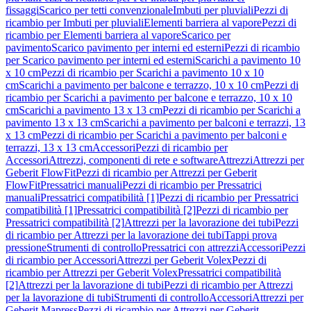
fissaggi
Scarico per tetti convenzionale
Imbuti per pluviali
Pezzi di
ricambio per Imbuti per pluviali
Elementi barriera al vapore
Pezzi di
ricambio per Elementi barriera al vapore
Scarico per
pavimento
Scarico pavimento per interni ed esterni
Pezzi di ricambio
per Scarico pavimento per interni ed esterni
Scarichi a pavimento 10
x 10 cm
Pezzi di ricambio per Scarichi a pavimento 10 x 10
cm
Scarichi a pavimento per balcone e terrazzo, 10 x 10 cm
Pezzi di
ricambio per Scarichi a pavimento per balcone e terrazzo, 10 x 10
cm
Scarichi a pavimento 13 x 13 cm
Pezzi di ricambio per Scarichi a
pavimento 13 x 13 cm
Scarichi a pavimento per balconi e terrazzi, 13
x 13 cm
Pezzi di ricambio per Scarichi a pavimento per balconi e
terrazzi, 13 x 13 cm
Accessori
Pezzi di ricambio per
Accessori
Attrezzi, componenti di rete e software
Attrezzi
Attrezzi per
Geberit FlowFit
Pezzi di ricambio per Attrezzi per Geberit
FlowFit
Pressatrici manuali
Pezzi di ricambio per Pressatrici
manuali
Pressatrici compatibilità [1]
Pezzi di ricambio per Pressatrici
compatibilità [1]
Pressatrici compatibilità [2]
Pezzi di ricambio per
Pressatrici compatibilità [2]
Attrezzi per la lavorazione dei tubi
Pezzi
di ricambio per Attrezzi per la lavorazione dei tubi
Tappi prova
pressione
Strumenti di controllo
Pressatrici con attrezzi
Accessori
Pezzi
di ricambio per Accessori
Attrezzi per Geberit Volex
Pezzi di
ricambio per Attrezzi per Geberit Volex
Pressatrici compatibilità
[2]
Attrezzi per la lavorazione di tubi
Pezzi di ricambio per Attrezzi
per la lavorazione di tubi
Strumenti di controllo
Accessori
Attrezzi per
Geberit Mapress
Pezzi di ricambio per Attrezzi per Geberit