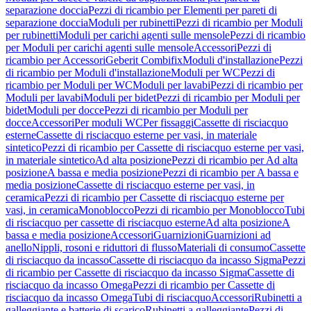
separazione doccia
Pezzi di ricambio per Elementi per pareti di
separazione doccia
Moduli per rubinetti
Pezzi di ricambio per Moduli
per rubinetti
Moduli per carichi agenti sulle mensole
Pezzi di ricambio
per Moduli per carichi agenti sulle mensole
Accessori
Pezzi di
ricambio per Accessori
Geberit Combifix
Moduli d'installazione
Pezzi
di ricambio per Moduli d'installazione
Moduli per WC
Pezzi di
ricambio per Moduli per WC
Moduli per lavabi
Pezzi di ricambio per
Moduli per lavabi
Moduli per bidet
Pezzi di ricambio per Moduli per
bidet
Moduli per docce
Pezzi di ricambio per Moduli per
docce
Accessori
Per moduli WC
Per fissaggi
Cassette di risciacquo
esterne
Cassette di risciacquo esterne per vasi, in materiale
sintetico
Pezzi di ricambio per Cassette di risciacquo esterne per vasi,
in materiale sintetico
Ad alta posizione
Pezzi di ricambio per Ad alta
posizione
A bassa e media posizione
Pezzi di ricambio per A bassa e
media posizione
Cassette di risciacquo esterne per vasi, in
ceramica
Pezzi di ricambio per Cassette di risciacquo esterne per
vasi, in ceramica
Monoblocco
Pezzi di ricambio per Monoblocco
Tubi
di risciacquo per cassette di risciacquo esterne
Ad alta posizione
A
bassa e media posizione
Accessori
Guarnizioni
Guarnizioni ad
anello
Nippli, rosoni e riduttori di flusso
Materiali di consumo
Cassette
di risciacquo da incasso
Cassette di risciacquo da incasso Sigma
Pezzi
di ricambio per Cassette di risciacquo da incasso Sigma
Cassette di
risciacquo da incasso Omega
Pezzi di ricambio per Cassette di
risciacquo da incasso Omega
Tubi di risciacquo
Accessori
Rubinetti a
galleggiante e batterie di scarico
Rubinetti a galleggiante
Pezzi di