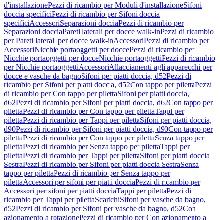
d'installazione
Pezzi di ricambio per Moduli d'installazione
Sifoni
doccia specifici
Pezzi di ricambio per Sifoni doccia
specifici
Accessori
Separazioni doccia
Pezzi di ricambio per
Separazioni doccia
Pareti laterali per docce walk-in
Pezzi di ricambio
per Pareti laterali per docce walk-in
Accessori
Pezzi di ricambio per
Accessori
Nicchie portaoggetti per docce
Pezzi di ricambio per
Nicchie portaoggetti per docce
Nicchie portaoggetti
Pezzi di ricambio
per Nicchie portaoggetti
Accessori
Allacciamenti agli apparecchi per
docce e vasche da bagno
Sifoni per piatti doccia, d52
Pezzi di
ricambio per Sifoni per piatti doccia, d52
Con tappo per piletta
Pezzi
di ricambio per Con tappo per piletta
Sifoni per piatti doccia,
d62
Pezzi di ricambio per Sifoni per piatti doccia, d62
Con tappo per
piletta
Pezzi di ricambio per Con tappo per piletta
Tappi per
piletta
Pezzi di ricambio per Tappi per piletta
Sifoni per piatti doccia,
d90
Pezzi di ricambio per Sifoni per piatti doccia, d90
Con tappo per
piletta
Pezzi di ricambio per Con tappo per piletta
Senza tappo per
piletta
Pezzi di ricambio per Senza tappo per piletta
Tappi per
piletta
Pezzi di ricambio per Tappi per piletta
Sifoni per piatti doccia
Sestra
Pezzi di ricambio per Sifoni per piatti doccia Sestra
Senza
tappo per piletta
Pezzi di ricambio per Senza tappo per
piletta
Accessori per sifoni per piatti doccia
Pezzi di ricambio per
Accessori per sifoni per piatti doccia
Tappi per piletta
Pezzi di
ricambio per Tappi per piletta
Scarichi
Sifoni per vasche da bagno,
d52
Pezzi di ricambio per Sifoni per vasche da bagno, d52
Con
azionamento a rotazione
Pezzi di ricambio per Con azionamento a