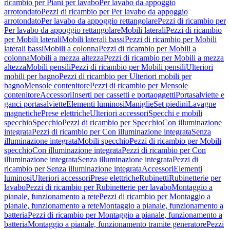
ricambio per Piani per lavabo
Per lavabo da appoggio
arrotondato
Pezzi di ricambio per Per lavabo da appoggio
arrotondato
Per lavabo da appoggio rettangolare
Pezzi di ricambio per
Per lavabo da appoggio rettangolare
Mobili laterali
Pezzi di ricambio
per Mobili laterali
Mobili laterali bassi
Pezzi di ricambio per Mobili
laterali bassi
Mobili a colonna
Pezzi di ricambio per Mobili a
colonna
Mobili a mezza altezza
Pezzi di ricambio per Mobili a mezza
altezza
Mobili pensili
Pezzi di ricambio per Mobili pensili
Ulteriori
mobili per bagno
Pezzi di ricambio per Ulteriori mobili per
bagno
Mensole contenitore
Pezzi di ricambio per Mensole
contenitore
Accessori
Inserti per cassetti e portaoggetti
Portasalviette e
ganci portasalviette
Elementi luminosi
Maniglie
Set piedini
Lavagne
magnetiche
Prese elettriche
Ulteriori accessori
Specchi e mobili
specchio
Specchio
Pezzi di ricambio per Specchio
Con illuminazione
integrata
Pezzi di ricambio per Con illuminazione integrata
Senza
illuminazione integrata
Mobili specchio
Pezzi di ricambio per Mobili
specchio
Con illuminazione integrata
Pezzi di ricambio per Con
illuminazione integrata
Senza illuminazione integrata
Pezzi di
ricambio per Senza illuminazione integrata
Accessori
Elementi
luminosi
Ulteriori accessori
Prese elettriche
Rubinetti
Rubinetterie per
lavabo
Pezzi di ricambio per Rubinetterie per lavabo
Montaggio a
pianale, funzionamento a rete
Pezzi di ricambio per Montaggio a
pianale, funzionamento a rete
Montaggio a pianale, funzionamento a
batteria
Pezzi di ricambio per Montaggio a pianale, funzionamento a
batteria
Montaggio a pianale, funzionamento tramite generatore
Pezzi