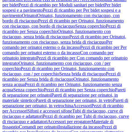
per bidet
Pezzi di ricambio per Moduli sanitari per bidet
Per bidet
sospesi e a pavimento
Pezzi di ricambio per Per bidet sospesi e a
pavimento
Orinatoi
Orinatoi, funzionamento con risciacquo, con
bordo di risciacquo
Pezzi di ricambio per Orinatoi, funzionamento
con risciacquo, con bordo di risciacquo
Senza coperchio
Pezzi di
ricambio per Senza coperchio
Orinatoi, funzionamento con
risciacquo, senza brida di risciacquo
Pezzi di ricambio per Orinatoi,
funzionamento con risciacquo, senza brida di risciacquo
Per
comando per orinatoi esterno o da incasso
Pezzi di ricambio per Per
comando per orinatoi esterno o da incasso
Con comando per
orinatoio integrato
Pezzi di ricambio per Con comando per orinatoio
integrato
Orinatoi, funzionamento con risciacquo, con / per
coperchio
Pezzi di ricambio per Orinatoi, funzionamento con
risciacquo, con / per coperchio
Senza brida di risciacquo
Pezzi di
ricambio per Senza brida di risciacquo
Orinatoi, funzionamento
senza acqua
Pezzi di ricambio per Orinatoi, funzionamento senza
acqua
Senza coperchio
Pezzi di ricambio per Senza coperchio
Pareti
di separazione per orinatoi
Pareti di separazione per orinatoi, in
materiale sintetico
Pareti di separazione per orinatoi, in vetro
Pareti di
separazione per orinatoi, in vetrochina
Accessori
Pezzi di ricambio
per Accessori
Sifoni e accessori sifone
Tubi di risciacquo, curve di
risciacquo e adattatori
Pezzi di ricambio per Tubi di risciacquo, curve
di risciacquo e adattatori
Accessori per erogatore
Materiale di
fissaggio
Comandi per orinatoi
Installazione da incasso
Pezzi di