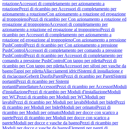
rotazione
Accessori di completamento per azionamento a
rotazione
Pezzi di ricambio per Accessori di completamento per
azionamento a rotazione
Con azionamento a rotazione ed erogazione
al troppopieno
Pezzi di ricambio per Con azionamento a rotazione ed
erogazione al troppopieno
Accessori di completamento per
azionamento a rotazione ed erogazione al troppopieno
Pezzi di
ricambio per Accessori di completamento per azionamento a
rotazione ed erogazione al troppopieno
Con azionamento a pressione
PushControl
Pezzi di ricambio per Con azionamento a pressione
PushControl
Accessori di completamento per comando a pressione
PushControl
Pezzi di ricambio per Accessori di completamento per
comando a pressione PushControl
Con tappo per piletta
Pezzi di
ricambio per Con tappo per piletta
Accessori per sifoni per vasche da
bagno
Tappi per piletta
Allacciamenti idrici
Sistemi di installazione e
di risciacquo
Geberit Duofix
Pareti
Pezzi di ricambio per Pareti
Sistemi
portanti
Pezzi di ricambio per Sistemi
portanti
Pannellature
Accessori
Pezzi di ricambio per Accessori
Moduli
d'installazione
Pezzi di ricambio per Moduli d'installazione
Moduli
per WC
Pezzi di ricambio per Moduli per WC
Moduli per
lavabi
Pezzi di ricambio per Moduli per lavabi
Moduli per bidet
Pezzi
di ricambio per Moduli per bidet
Moduli per orinatoi
Pezzi di
ricambio per Moduli per orinatoi
Moduli per docce con scarico a
parete
Pezzi di ricambio per Moduli per docce con scarico a
parete
Moduli per docce e vasche da bagno
Pezzi di ricambio per
Moduli per docce e vasche da bagno
Elementi per pareti di