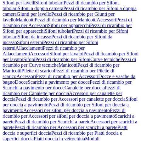
Sifoni per lavelli
Sifoni tubolari
Pezzi di ricambio per Sifoni
tubolari
Sifoni a doppia camera
Pezzi di ricambio per Sifoni a doppia
camera
Giunti per lavello
Pezzi di ricambio per Giunti per
lavello
Manicotti
Pezzi di ricambio per Manicotti
Accessori
Pezzi di
ricambio per Accessori
Sifoni per apparecchi
Pezzi di ricambio per
Sifoni per apparecchi
Sifoni tubolari
Pezzi di ricambio per Sifoni
tubolari
Sifoni da incasso
Pezzi di ricambio per Sifoni da
incasso
Sifoni esterni
Pezzi di ricambio per Sifoni
esterni
Allacciamenti
Pezzi di ricambio per
Allacciamenti
Accessori
Sifoni per lavatoi
Pezzi di ricambio per Sifoni
per lavatoi
Sifoni
Pezzi di ricambio per Sifoni
Curve tecniche
Pezzi di
ricambio per Curve tecniche
Manicotti
Pezzi di ricambio per
Manicotti
Pilette di scarico
Pezzi di ricambio per Pilette di
scarico
Accessori
Pezzi di ricambio per Accessori
Docce e vasche da
bagno
Docce
Scarichi a pavimento per docce
Pezzi di ricambio per
Scarichi a pavimento per docce
Canalette per doccia
Pezzi di
ricambio per Canalette per doccia
Accessori per canalette per
doccia
Pezzi di ricambio per Accessori per canalette per doccia
Sifoni
per doccia a pavimento
Pezzi di ricambio per Sifoni per doccia a
pavimento
Accessori per sifoni per doccia a pavimento
Pezzi di
ricambio per Accessori per sifoni per doccia a pavimento
Scarichi a
parete
Pezzi di ricambio per Scarichi a parete
Accessori per scarichi a
parete
Pezzi di ricambio per Accessori per scarichi a parete
Piatti
doccia e superfici doccia
Pezzi di ricambio per Piatti doccia e
superfici doccia
Piatti doccia in vetrochina
Moduli