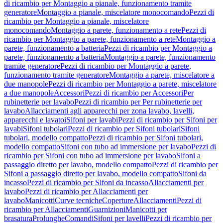
di ricambio per Montaggio a pianale, funzionamento tramite
generatore
Montaggio a pianale, miscelatore monocomando
Pezzi di
ricambio per Montaggio a pianale, miscelatore
monocomando
Montaggio a parete, funzionamento a rete
Pezzi di
ricambio per Montaggio a parete, funzionamento a rete
Montaggio a
parete, funzionamento a batteria
Pezzi di ricambio per Montaggio a
parete, funzionamento a batteria
Montaggio a parete, funzionamento
tramite generatore
Pezzi di ricambio per Montaggio a parete,
funzionamento tramite generatore
Montaggio a parete, miscelatore a
due manopole
Pezzi di ricambio per Montaggio a parete, miscelatore
a due manopole
Accessori
Pezzi di ricambio per Accessori
Per
rubinetterie per lavabo
Pezzi di ricambio per Per rubinetterie per
lavabo
Allacciamenti agli apparecchi per zona lavabo, lavelli,
apparecchi e lavatoi
Sifoni per lavabi
Pezzi di ricambio per Sifoni per
lavabi
Sifoni tubolari
Pezzi di ricambio per Sifoni tubolari
Sifoni
tubolari, modello compatto
Pezzi di ricambio per Sifoni tubolari,
modello compatto
Sifoni con tubo ad immersione per lavabo
Pezzi di
ricambio per Sifoni con tubo ad immersione per lavabo
Sifoni a
passaggio diretto per lavabo, modello compatto
Pezzi di ricambio per
Sifoni a passaggio diretto per lavabo, modello compatto
Sifoni da
incasso
Pezzi di ricambio per Sifoni da incasso
Allacciamenti per
lavabo
Pezzi di ricambio per Allacciamenti per
lavabo
Manicotti
Curve tecniche
Coperture
Allacciamenti
Pezzi di
ricambio per Allacciamenti
Guarnizioni
Manicotti per
brasatura
Prolunghe
Comandi
Sifoni per lavelli
Pezzi di ricambio per