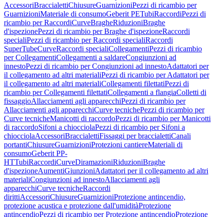
Accessori
Braccialetti
Chiusure
Guarnizioni
Pezzi di ricambio per
Guarnizioni
Materiale di consumo
Geberit PE
Tubi
Raccordi
Pezzi di
ricambio per Raccordi
Curve
Braghe
Riduzioni
Braghe
d'ispezione
Pezzi di ricambio per Braghe d'ispezione
Raccordi
speciali
Pezzi di ricambio per Raccordi speciali
Raccordi
SuperTube
Curve
Raccordi speciali
Collegamenti
Pezzi di ricambio
per Collegamenti
Collegamenti a saldare
Congiunzioni ad
innesto
Pezzi di ricambio per Congiunzioni ad innesto
Adattatori per
il collegamento ad altri materiali
Pezzi di ricambio per Adattatori per
il collegamento ad altri materiali
Collegamenti filettati
Pezzi di
ricambio per Collegamenti filettati
Collegamenti a flangia
Colletti di
fissaggio
Allacciamenti agli apparecchi
Pezzi di ricambio per
Allacciamenti agli apparecchi
Curve tecniche
Pezzi di ricambio per
Curve tecniche
Manicotti di raccordo
Pezzi di ricambio per Manicotti
di raccordo
Sifoni a chiocciola
Pezzi di ricambio per Sifoni a
chiocciola
Accessori
Braccialetti
Fissaggi per braccialetti
Canali
portanti
Chiusure
Guarnizioni
Protezioni cantiere
Materiali di
consumo
Geberit PP-
HT
Tubi
Raccordi
Curve
Diramazioni
Riduzioni
Braghe
d'ispezione
Aumenti
Giunzioni
Adattatori per il collegamento ad altri
materiali
Congiunzioni ad innesto
Allacciamenti agli
apparecchi
Curve tecniche
Raccordi
diritti
Accessori
Chiusure
Guarnizioni
Protezione antincendio,
protezione acustica e protezione dall'umidità
Protezione
antincendio
Pezzi di ricambio per Protezione antincendio
Protezione