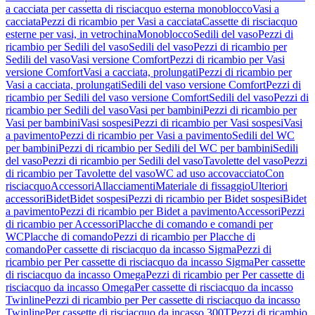
a cacciata per cassetta di risciacquo esterna monoblocco
Vasi a
cacciata
Pezzi di ricambio per Vasi a cacciata
Cassette di risciacquo
esterne per vasi, in vetrochina
Monoblocco
Sedili del vaso
Pezzi di
ricambio per Sedili del vaso
Sedili del vaso
Pezzi di ricambio per
Sedili del vaso
Vasi versione Comfort
Pezzi di ricambio per Vasi
versione Comfort
Vasi a cacciata, prolungati
Pezzi di ricambio per
Vasi a cacciata, prolungati
Sedili del vaso versione Comfort
Pezzi di
ricambio per Sedili del vaso versione Comfort
Sedili del vaso
Pezzi di
ricambio per Sedili del vaso
Vasi per bambini
Pezzi di ricambio per
Vasi per bambini
Vasi sospesi
Pezzi di ricambio per Vasi sospesi
Vasi
a pavimento
Pezzi di ricambio per Vasi a pavimento
Sedili del WC
per bambini
Pezzi di ricambio per Sedili del WC per bambini
Sedili
del vaso
Pezzi di ricambio per Sedili del vaso
Tavolette del vaso
Pezzi
di ricambio per Tavolette del vaso
WC ad uso accovacciato
Con
risciacquo
Accessori
Allacciamenti
Materiale di fissaggio
Ulteriori
accessori
Bidet
Bidet sospesi
Pezzi di ricambio per Bidet sospesi
Bidet
a pavimento
Pezzi di ricambio per Bidet a pavimento
Accessori
Pezzi
di ricambio per Accessori
Placche di comando e comandi per
WC
Placche di comando
Pezzi di ricambio per Placche di
comando
Per cassette di risciacquo da incasso Sigma
Pezzi di
ricambio per Per cassette di risciacquo da incasso Sigma
Per cassette
di risciacquo da incasso Omega
Pezzi di ricambio per Per cassette di
risciacquo da incasso Omega
Per cassette di risciacquo da incasso
Twinline
Pezzi di ricambio per Per cassette di risciacquo da incasso
Twinline
Per cassette di risciacquo da incasso 300T
Pezzi di ricambio