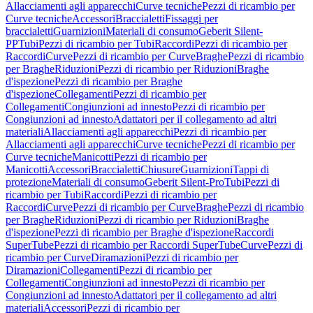
Allacciamenti agli apparecchi
Curve tecniche
Pezzi di ricambio per
Curve tecniche
Accessori
Braccialetti
Fissaggi per
braccialetti
Guarnizioni
Materiali di consumo
Geberit Silent-
PP
Tubi
Pezzi di ricambio per Tubi
Raccordi
Pezzi di ricambio per
Raccordi
Curve
Pezzi di ricambio per Curve
Braghe
Pezzi di ricambio
per Braghe
Riduzioni
Pezzi di ricambio per Riduzioni
Braghe
d'ispezione
Pezzi di ricambio per Braghe
d'ispezione
Collegamenti
Pezzi di ricambio per
Collegamenti
Congiunzioni ad innesto
Pezzi di ricambio per
Congiunzioni ad innesto
Adattatori per il collegamento ad altri
materiali
Allacciamenti agli apparecchi
Pezzi di ricambio per
Allacciamenti agli apparecchi
Curve tecniche
Pezzi di ricambio per
Curve tecniche
Manicotti
Pezzi di ricambio per
Manicotti
Accessori
Braccialetti
Chiusure
Guarnizioni
Tappi di
protezione
Materiali di consumo
Geberit Silent-Pro
Tubi
Pezzi di
ricambio per Tubi
Raccordi
Pezzi di ricambio per
Raccordi
Curve
Pezzi di ricambio per Curve
Braghe
Pezzi di ricambio
per Braghe
Riduzioni
Pezzi di ricambio per Riduzioni
Braghe
d'ispezione
Pezzi di ricambio per Braghe d'ispezione
Raccordi
SuperTube
Pezzi di ricambio per Raccordi SuperTube
Curve
Pezzi di
ricambio per Curve
Diramazioni
Pezzi di ricambio per
Diramazioni
Collegamenti
Pezzi di ricambio per
Collegamenti
Congiunzioni ad innesto
Pezzi di ricambio per
Congiunzioni ad innesto
Adattatori per il collegamento ad altri
materiali
Accessori
Pezzi di ricambio per