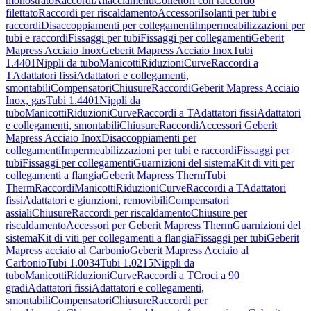
monostrato
Raccordi
Allacciamenti
Collettori con raccordo
filettato
Raccordi per riscaldamento
Accessori
Isolanti per tubi e
raccordi
Disaccoppiamenti per collegamenti
Impermeabilizzazioni per
tubi e raccordi
Fissaggi per tubi
Fissaggi per collegamenti
Geberit
Mapress Acciaio Inox
Geberit Mapress Acciaio Inox
Tubi
1.4401
Nippli da tubo
Manicotti
Riduzioni
Curve
Raccordi a
T
Adattatori fissi
Adattatori e collegamenti,
smontabili
Compensatori
Chiusure
Raccordi
Geberit Mapress Acciaio
Inox, gas
Tubi 1.4401
Nippli da
tubo
Manicotti
Riduzioni
Curve
Raccordi a T
Adattatori fissi
Adattatori
e collegamenti, smontabili
Chiusure
Raccordi
Accessori Geberit
Mapress Acciaio Inox
Disaccoppiamenti per
collegamenti
Impermeabilizzazioni per tubi e raccordi
Fissaggi per
tubi
Fissaggi per collegamenti
Guarnizioni del sistema
Kit di viti per
collegamenti a flangia
Geberit Mapress Therm
Tubi
Therm
Raccordi
Manicotti
Riduzioni
Curve
Raccordi a T
Adattatori
fissi
Adattatori e giunzioni, removibili
Compensatori
assiali
Chiusure
Raccordi per riscaldamento
Chiusure per
riscaldamento
Accessori per Geberit Mapress Therm
Guarnizioni del
sistema
Kit di viti per collegamenti a flangia
Fissaggi per tubi
Geberit
Mapress acciaio al Carbonio
Geberit Mapress Acciaio al
Carbonio
Tubi 1.0034
Tubi 1.0215
Nippli da
tubo
Manicotti
Riduzioni
Curve
Raccordi a T
Croci a 90
gradi
Adattatori fissi
Adattatori e collegamenti,
smontabili
Compensatori
Chiusure
Raccordi per