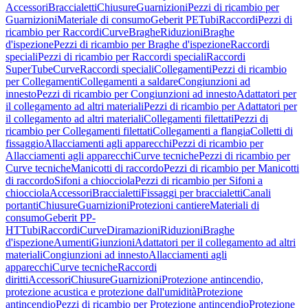
Accessori
Braccialetti
Chiusure
Guarnizioni
Pezzi di ricambio per
Guarnizioni
Materiale di consumo
Geberit PE
Tubi
Raccordi
Pezzi di
ricambio per Raccordi
Curve
Braghe
Riduzioni
Braghe
d'ispezione
Pezzi di ricambio per Braghe d'ispezione
Raccordi
speciali
Pezzi di ricambio per Raccordi speciali
Raccordi
SuperTube
Curve
Raccordi speciali
Collegamenti
Pezzi di ricambio
per Collegamenti
Collegamenti a saldare
Congiunzioni ad
innesto
Pezzi di ricambio per Congiunzioni ad innesto
Adattatori per
il collegamento ad altri materiali
Pezzi di ricambio per Adattatori per
il collegamento ad altri materiali
Collegamenti filettati
Pezzi di
ricambio per Collegamenti filettati
Collegamenti a flangia
Colletti di
fissaggio
Allacciamenti agli apparecchi
Pezzi di ricambio per
Allacciamenti agli apparecchi
Curve tecniche
Pezzi di ricambio per
Curve tecniche
Manicotti di raccordo
Pezzi di ricambio per Manicotti
di raccordo
Sifoni a chiocciola
Pezzi di ricambio per Sifoni a
chiocciola
Accessori
Braccialetti
Fissaggi per braccialetti
Canali
portanti
Chiusure
Guarnizioni
Protezioni cantiere
Materiali di
consumo
Geberit PP-
HT
Tubi
Raccordi
Curve
Diramazioni
Riduzioni
Braghe
d'ispezione
Aumenti
Giunzioni
Adattatori per il collegamento ad altri
materiali
Congiunzioni ad innesto
Allacciamenti agli
apparecchi
Curve tecniche
Raccordi
diritti
Accessori
Chiusure
Guarnizioni
Protezione antincendio,
protezione acustica e protezione dall'umidità
Protezione
antincendio
Pezzi di ricambio per Protezione antincendio
Protezione