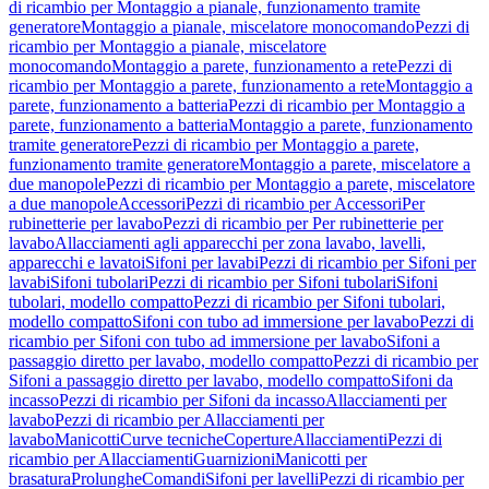
di ricambio per Montaggio a pianale, funzionamento tramite
generatore
Montaggio a pianale, miscelatore monocomando
Pezzi di
ricambio per Montaggio a pianale, miscelatore
monocomando
Montaggio a parete, funzionamento a rete
Pezzi di
ricambio per Montaggio a parete, funzionamento a rete
Montaggio a
parete, funzionamento a batteria
Pezzi di ricambio per Montaggio a
parete, funzionamento a batteria
Montaggio a parete, funzionamento
tramite generatore
Pezzi di ricambio per Montaggio a parete,
funzionamento tramite generatore
Montaggio a parete, miscelatore a
due manopole
Pezzi di ricambio per Montaggio a parete, miscelatore
a due manopole
Accessori
Pezzi di ricambio per Accessori
Per
rubinetterie per lavabo
Pezzi di ricambio per Per rubinetterie per
lavabo
Allacciamenti agli apparecchi per zona lavabo, lavelli,
apparecchi e lavatoi
Sifoni per lavabi
Pezzi di ricambio per Sifoni per
lavabi
Sifoni tubolari
Pezzi di ricambio per Sifoni tubolari
Sifoni
tubolari, modello compatto
Pezzi di ricambio per Sifoni tubolari,
modello compatto
Sifoni con tubo ad immersione per lavabo
Pezzi di
ricambio per Sifoni con tubo ad immersione per lavabo
Sifoni a
passaggio diretto per lavabo, modello compatto
Pezzi di ricambio per
Sifoni a passaggio diretto per lavabo, modello compatto
Sifoni da
incasso
Pezzi di ricambio per Sifoni da incasso
Allacciamenti per
lavabo
Pezzi di ricambio per Allacciamenti per
lavabo
Manicotti
Curve tecniche
Coperture
Allacciamenti
Pezzi di
ricambio per Allacciamenti
Guarnizioni
Manicotti per
brasatura
Prolunghe
Comandi
Sifoni per lavelli
Pezzi di ricambio per