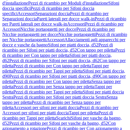
d'installazione
Pezzi di ricambio per Moduli d'installazione
Sifoni
doccia specifici
Pezzi di ricambio per Sifoni doccia
specifici
Accessori
Separazioni doccia
Pezzi di ricambio per
Separazioni doccia
Pareti laterali per docce walk-in
Pezzi di ricambio
per Pareti laterali per docce walk-in
Accessori
Pezzi di ricambio per
Accessori
Nicchie portaoggetti per docce
Pezzi di ricambio per
Nicchie portaoggetti per docce
Nicchie portaoggetti
Pezzi di ricambio
per Nicchie portaoggetti
Accessori
Allacciamenti agli apparecchi per
docce e vasche da bagno
Sifoni per piatti doccia, d52
Pezzi di
ricambio per Sifoni per piatti doccia, d52
Con tappo per piletta
Pezzi
di ricambio per Con tappo per piletta
Sifoni per piatti doccia,
d62
Pezzi di ricambio per Sifoni per piatti doccia, d62
Con tappo per
piletta
Pezzi di ricambio per Con tappo per piletta
Tappi per
piletta
Pezzi di ricambio per Tappi per piletta
Sifoni per piatti doccia,
d90
Pezzi di ricambio per Sifoni per piatti doccia, d90
Con tappo per
piletta
Pezzi di ricambio per Con tappo per piletta
Senza tappo per
piletta
Pezzi di ricambio per Senza tappo per piletta
Tappi per
piletta
Pezzi di ricambio per Tappi per piletta
Sifoni per piatti doccia
Sestra
Pezzi di ricambio per Sifoni per piatti doccia Sestra
Senza
tappo per piletta
Pezzi di ricambio per Senza tappo per
piletta
Accessori per sifoni per piatti doccia
Pezzi di ricambio per
Accessori per sifoni per piatti doccia
Tappi per piletta
Pezzi di
ricambio per Tappi per piletta
Scarichi
Sifoni per vasche da bagno,
d52
Pezzi di ricambio per Sifoni per vasche da bagno, d52
Con
azionamento a rotazione
Pezzi di ricambio per Con azionamento a