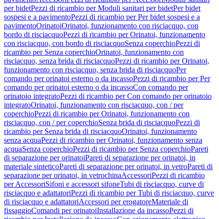
per bidet
Pezzi di ricambio per Moduli sanitari per bidet
Per bidet
sospesi e a pavimento
Pezzi di ricambio per Per bidet sospesi e a
pavimento
Orinatoi
Orinatoi, funzionamento con risciacquo, con
bordo di risciacquo
Pezzi di ricambio per Orinatoi, funzionamento
con risciacquo, con bordo di risciacquo
Senza coperchio
Pezzi di
ricambio per Senza coperchio
Orinatoi, funzionamento con
risciacquo, senza brida di risciacquo
Pezzi di ricambio per Orinatoi,
funzionamento con risciacquo, senza brida di risciacquo
Per
comando per orinatoi esterno o da incasso
Pezzi di ricambio per Per
comando per orinatoi esterno o da incasso
Con comando per
orinatoio integrato
Pezzi di ricambio per Con comando per orinatoio
integrato
Orinatoi, funzionamento con risciacquo, con / per
coperchio
Pezzi di ricambio per Orinatoi, funzionamento con
risciacquo, con / per coperchio
Senza brida di risciacquo
Pezzi di
ricambio per Senza brida di risciacquo
Orinatoi, funzionamento
senza acqua
Pezzi di ricambio per Orinatoi, funzionamento senza
acqua
Senza coperchio
Pezzi di ricambio per Senza coperchio
Pareti
di separazione per orinatoi
Pareti di separazione per orinatoi, in
materiale sintetico
Pareti di separazione per orinatoi, in vetro
Pareti di
separazione per orinatoi, in vetrochina
Accessori
Pezzi di ricambio
per Accessori
Sifoni e accessori sifone
Tubi di risciacquo, curve di
risciacquo e adattatori
Pezzi di ricambio per Tubi di risciacquo, curve
di risciacquo e adattatori
Accessori per erogatore
Materiale di
fissaggio
Comandi per orinatoi
Installazione da incasso
Pezzi di