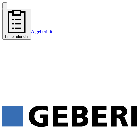
A geberit.it
I miei elenchi