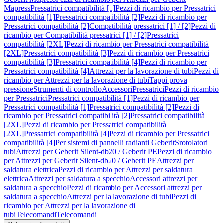
Mapress
Pressatrici compatibilità [1]
Pezzi di ricambio per Pressatrici
compatibilità [1]
Pressatrici compatibilità [2]
Pezzi di ricambio per
Pressatrici compatibilità [2]
Compatibilità pressatrici [1] / [2]
Pezzi di
ricambio per Compatibilità pressatrici [1] / [2]
Pressatrici
compatibilità [2XL]
Pezzi di ricambio per Pressatrici compatibilità
[2XL]
Pressatrici compatibilità [3]
Pezzi di ricambio per Pressatrici
compatibilità [3]
Pressatrici compatibilità [4]
Pezzi di ricambio per
Pressatrici compatibilità [4]
Attrezzi per la lavorazione di tubi
Pezzi di
ricambio per Attrezzi per la lavorazione di tubi
Tappi prova
pressione
Strumenti di controllo
Accessori
Pressatrici
Pezzi di ricambio
per Pressatrici
Pressatrici compatibilità [1]
Pezzi di ricambio per
Pressatrici compatibilità [1]
Pressatrici compatibilità [2]
Pezzi di
ricambio per Pressatrici compatibilità [2]
Pressatrici compatibilità
[2XL]
Pezzi di ricambio per Pressatrici compatibilità
[2XL]
Pressatrici compatibilità [4]
Pezzi di ricambio per Pressatrici
compatibilità [4]
Per sistemi di pannelli radianti Geberit
Srotolatori
tubi
Attrezzi per Geberit Silent-db20 / Geberit PE
Pezzi di ricambio
per Attrezzi per Geberit Silent-db20 / Geberit PE
Attrezzi per
saldatura elettrica
Pezzi di ricambio per Attrezzi per saldatura
elettrica
Attrezzi per saldatura a specchio
Accessori attrezzi per
saldatura a specchio
Pezzi di ricambio per Accessori attrezzi per
saldatura a specchio
Attrezzi per la lavorazione di tubi
Pezzi di
ricambio per Attrezzi per la lavorazione di
tubi
Telecomandi
Telecomandi