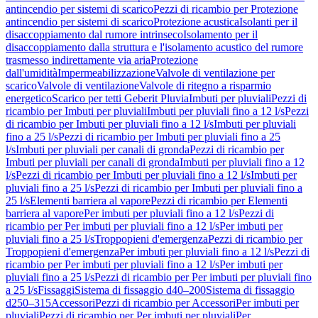
antincendio per sistemi di scarico
Pezzi di ricambio per Protezione
antincendio per sistemi di scarico
Protezione acustica
Isolanti per il
disaccoppiamento dal rumore intrinseco
Isolamento per il
disaccoppiamento dalla struttura e l'isolamento acustico del rumore
trasmesso indirettamente via aria
Protezione
dall'umidità
Impermeabilizzazione
Valvole di ventilazione per
scarico
Valvole di ventilazione
Valvole di ritegno a risparmio
energetico
Scarico per tetti Geberit Pluvia
Imbuti per pluviali
Pezzi di
ricambio per Imbuti per pluviali
Imbuti per pluviali fino a 12 l/s
Pezzi
di ricambio per Imbuti per pluviali fino a 12 l/s
Imbuti per pluviali
fino a 25 l/s
Pezzi di ricambio per Imbuti per pluviali fino a 25
l/s
Imbuti per pluviali per canali di gronda
Pezzi di ricambio per
Imbuti per pluviali per canali di gronda
Imbuti per pluviali fino a 12
l/s
Pezzi di ricambio per Imbuti per pluviali fino a 12 l/s
Imbuti per
pluviali fino a 25 l/s
Pezzi di ricambio per Imbuti per pluviali fino a
25 l/s
Elementi barriera al vapore
Pezzi di ricambio per Elementi
barriera al vapore
Per imbuti per pluviali fino a 12 l/s
Pezzi di
ricambio per Per imbuti per pluviali fino a 12 l/s
Per imbuti per
pluviali fino a 25 l/s
Troppopieni d'emergenza
Pezzi di ricambio per
Troppopieni d'emergenza
Per imbuti per pluviali fino a 12 l/s
Pezzi di
ricambio per Per imbuti per pluviali fino a 12 l/s
Per imbuti per
pluviali fino a 25 l/s
Pezzi di ricambio per Per imbuti per pluviali fino
a 25 l/s
Fissaggi
Sistema di fissaggio d40–200
Sistema di fissaggio
d250–315
Accessori
Pezzi di ricambio per Accessori
Per imbuti per
pluviali
Pezzi di ricambio per Per imbuti per pluviali
Per