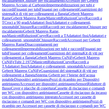
riscaldamento
Chiusure per riscaldamento
Accessori per Geberit
Mapress Acciaio al Carbonio
Impermeabilizzazioni per tubi e
raccordi
Fissaggi per tubi
Fissaggi per collegamenti
Guarnizioni del
sistema
Kit di viti per collegamenti a flangia
Geberit Mapress
Rame
Geberit Mapress Rame
Manicotti
Riduzioni
Curve
Raccordi a
T
Croci a 90 gradi
Adattatori fissi
Adattatori e collegamenti,
smontabili
Chiusure
Raccordi
Raccordi per riscaldamento
Chiusure per
riscaldamento
Geberit Mapress Rame,
gas
Manicotti
Riduzioni
Curve
Raccordi a T
Adattatori fissi
Adattatori e
collegamenti, smontabili
Chiusure
Raccordi
Accessori per Geberit
Mapress Rame
Disaccoppiamenti per
collegamenti
Impermeabilizzazioni per tubi e raccordi
Fissaggi per
tubi
Fissaggi per collegamenti
Guarnizioni del sistema
Kit di viti per
collegamenti a flangia
Geberit Mapress CuNiFe
Geberit Mapress
CuNiFe
Tubi 2.1972
Manicotti
Riduzioni
Curve
Raccordi a
T
Adattatori fissi
Adattatori e collegamenti, smontabili
Accessori per
Geberit Mapress CuNiFe
Guarnizioni del sistema
Kit di viti per
collegamenti a flangia
Sistema Geberit per l’Igiene dell’acqua
potabile
Dispositivi antiristagno
Pezzi di ricambio per Dispositivi
antiristagno
Accessori per dispositivi antiristagno
Sensori
Riduttore di
flusso
Cover e placche di copertura
Cassette di risciacquo e comandi
per WC con dispositivo antiristagno
Cassette di risciacquo da incasso
con dispositivo antiristagno integrato
Accessori per cassette di
risciacquo e comandi per WC con dispositivo antiristagno
Pezzi di
ricambio per Accessori per cassette di risciacquo e comandi per WC