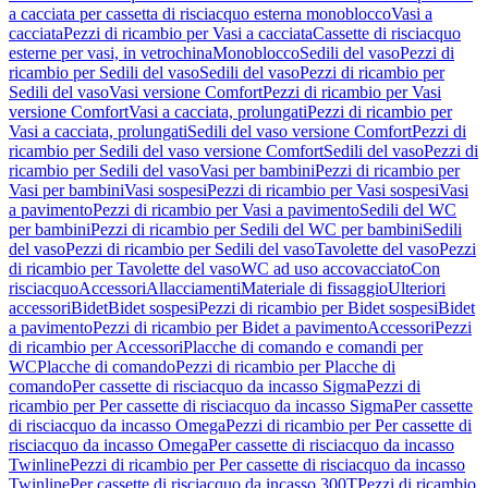
a cacciata per cassetta di risciacquo esterna monoblocco
Vasi a
cacciata
Pezzi di ricambio per Vasi a cacciata
Cassette di risciacquo
esterne per vasi, in vetrochina
Monoblocco
Sedili del vaso
Pezzi di
ricambio per Sedili del vaso
Sedili del vaso
Pezzi di ricambio per
Sedili del vaso
Vasi versione Comfort
Pezzi di ricambio per Vasi
versione Comfort
Vasi a cacciata, prolungati
Pezzi di ricambio per
Vasi a cacciata, prolungati
Sedili del vaso versione Comfort
Pezzi di
ricambio per Sedili del vaso versione Comfort
Sedili del vaso
Pezzi di
ricambio per Sedili del vaso
Vasi per bambini
Pezzi di ricambio per
Vasi per bambini
Vasi sospesi
Pezzi di ricambio per Vasi sospesi
Vasi
a pavimento
Pezzi di ricambio per Vasi a pavimento
Sedili del WC
per bambini
Pezzi di ricambio per Sedili del WC per bambini
Sedili
del vaso
Pezzi di ricambio per Sedili del vaso
Tavolette del vaso
Pezzi
di ricambio per Tavolette del vaso
WC ad uso accovacciato
Con
risciacquo
Accessori
Allacciamenti
Materiale di fissaggio
Ulteriori
accessori
Bidet
Bidet sospesi
Pezzi di ricambio per Bidet sospesi
Bidet
a pavimento
Pezzi di ricambio per Bidet a pavimento
Accessori
Pezzi
di ricambio per Accessori
Placche di comando e comandi per
WC
Placche di comando
Pezzi di ricambio per Placche di
comando
Per cassette di risciacquo da incasso Sigma
Pezzi di
ricambio per Per cassette di risciacquo da incasso Sigma
Per cassette
di risciacquo da incasso Omega
Pezzi di ricambio per Per cassette di
risciacquo da incasso Omega
Per cassette di risciacquo da incasso
Twinline
Pezzi di ricambio per Per cassette di risciacquo da incasso
Twinline
Per cassette di risciacquo da incasso 300T
Pezzi di ricambio