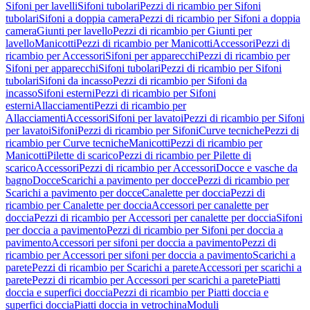
Sifoni per lavelli
Sifoni tubolari
Pezzi di ricambio per Sifoni
tubolari
Sifoni a doppia camera
Pezzi di ricambio per Sifoni a doppia
camera
Giunti per lavello
Pezzi di ricambio per Giunti per
lavello
Manicotti
Pezzi di ricambio per Manicotti
Accessori
Pezzi di
ricambio per Accessori
Sifoni per apparecchi
Pezzi di ricambio per
Sifoni per apparecchi
Sifoni tubolari
Pezzi di ricambio per Sifoni
tubolari
Sifoni da incasso
Pezzi di ricambio per Sifoni da
incasso
Sifoni esterni
Pezzi di ricambio per Sifoni
esterni
Allacciamenti
Pezzi di ricambio per
Allacciamenti
Accessori
Sifoni per lavatoi
Pezzi di ricambio per Sifoni
per lavatoi
Sifoni
Pezzi di ricambio per Sifoni
Curve tecniche
Pezzi di
ricambio per Curve tecniche
Manicotti
Pezzi di ricambio per
Manicotti
Pilette di scarico
Pezzi di ricambio per Pilette di
scarico
Accessori
Pezzi di ricambio per Accessori
Docce e vasche da
bagno
Docce
Scarichi a pavimento per docce
Pezzi di ricambio per
Scarichi a pavimento per docce
Canalette per doccia
Pezzi di
ricambio per Canalette per doccia
Accessori per canalette per
doccia
Pezzi di ricambio per Accessori per canalette per doccia
Sifoni
per doccia a pavimento
Pezzi di ricambio per Sifoni per doccia a
pavimento
Accessori per sifoni per doccia a pavimento
Pezzi di
ricambio per Accessori per sifoni per doccia a pavimento
Scarichi a
parete
Pezzi di ricambio per Scarichi a parete
Accessori per scarichi a
parete
Pezzi di ricambio per Accessori per scarichi a parete
Piatti
doccia e superfici doccia
Pezzi di ricambio per Piatti doccia e
superfici doccia
Piatti doccia in vetrochina
Moduli