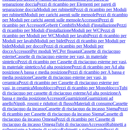
separazione doccia
Pezzi di ricambio per Elementi per pareti di
separazione doccia
Moduli per rubinetti
Pezzi di ricambio per Moduli
per rubinetti
Moduli per carichi agenti sulle mensole
Pezzi di ricambio
per Moduli per carichi agenti sulle mensole
Accessori
Pezzi di
ricambio per Accessori
Geberit Combifix
Moduli d'installazione
Pezzi
di ricambio per Moduli d'installazione
Moduli per WC
Pezzi di
ricambio per Moduli per WC
Moduli per lavabi
Pezzi di ricambio per
Moduli per lavabi
Moduli per bidet
Pezzi di ricambio per Moduli per
bidet
Moduli per docce
Pezzi di ricambio per Moduli per
docce
Accessori
Per moduli WC
Per fissaggi
Cassette di risciacquo
esterne
Cassette di risciacquo esterne per vasi, in materiale
sintetico
Pezzi di ricambio per Cassette di risciacquo esterne per vasi,
in materiale sintetico
Ad alta posizione
Pezzi di ricambio per Ad alta
posizione
A bassa e media posizione
Pezzi di ricambio per A bassa e
media posizione
Cassette di risciacquo esterne per vasi, in
ceramica
Pezzi di ricambio per Cassette di risciacquo esterne per
vasi, in ceramica
Monoblocco
Pezzi di ricambio per Monoblocco
Tubi
di risciacquo per cassette di risciacquo esterne
Ad alta posizione
A
bassa e media posizione
Accessori
Guarnizioni
Guarnizioni ad
anello
Nippli, rosoni e riduttori di flusso
Materiali di consumo
Cassette
di risciacquo da incasso
Cassette di risciacquo da incasso Sigma
Pezzi
di ricambio per Cassette di risciacquo da incasso Sigma
Cassette di
risciacquo da incasso Omega
Pezzi di ricambio per Cassette di
risciacquo da incasso Omega
Tubi di risciacquo
Accessori
Rubinetti a
galleggiante e batterie di scarico
Rubinetti a galleggiante
Pezzi di