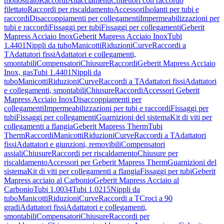
monostrato
Raccordi
Allacciamenti
Collettori con raccordo
filettato
Raccordi per riscaldamento
Accessori
Isolanti per tubi e
raccordi
Disaccoppiamenti per collegamenti
Impermeabilizzazioni per
tubi e raccordi
Fissaggi per tubi
Fissaggi per collegamenti
Geberit
Mapress Acciaio Inox
Geberit Mapress Acciaio Inox
Tubi
1.4401
Nippli da tubo
Manicotti
Riduzioni
Curve
Raccordi a
T
Adattatori fissi
Adattatori e collegamenti,
smontabili
Compensatori
Chiusure
Raccordi
Geberit Mapress Acciaio
Inox, gas
Tubi 1.4401
Nippli da
tubo
Manicotti
Riduzioni
Curve
Raccordi a T
Adattatori fissi
Adattatori
e collegamenti, smontabili
Chiusure
Raccordi
Accessori Geberit
Mapress Acciaio Inox
Disaccoppiamenti per
collegamenti
Impermeabilizzazioni per tubi e raccordi
Fissaggi per
tubi
Fissaggi per collegamenti
Guarnizioni del sistema
Kit di viti per
collegamenti a flangia
Geberit Mapress Therm
Tubi
Therm
Raccordi
Manicotti
Riduzioni
Curve
Raccordi a T
Adattatori
fissi
Adattatori e giunzioni, removibili
Compensatori
assiali
Chiusure
Raccordi per riscaldamento
Chiusure per
riscaldamento
Accessori per Geberit Mapress Therm
Guarnizioni del
sistema
Kit di viti per collegamenti a flangia
Fissaggi per tubi
Geberit
Mapress acciaio al Carbonio
Geberit Mapress Acciaio al
Carbonio
Tubi 1.0034
Tubi 1.0215
Nippli da
tubo
Manicotti
Riduzioni
Curve
Raccordi a T
Croci a 90
gradi
Adattatori fissi
Adattatori e collegamenti,
smontabili
Compensatori
Chiusure
Raccordi per