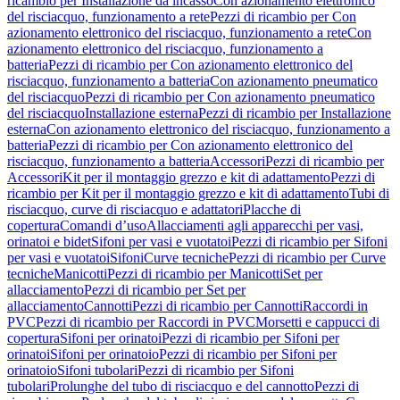
ricambio per Installazione da incasso
Con azionamento elettronico
del risciacquo, funzionamento a rete
Pezzi di ricambio per Con
azionamento elettronico del risciacquo, funzionamento a rete
Con
azionamento elettronico del risciacquo, funzionamento a
batteria
Pezzi di ricambio per Con azionamento elettronico del
risciacquo, funzionamento a batteria
Con azionamento pneumatico
del risciacquo
Pezzi di ricambio per Con azionamento pneumatico
del risciacquo
Installazione esterna
Pezzi di ricambio per Installazione
esterna
Con azionamento elettronico del risciacquo, funzionamento a
batteria
Pezzi di ricambio per Con azionamento elettronico del
risciacquo, funzionamento a batteria
Accessori
Pezzi di ricambio per
Accessori
Kit per il montaggio grezzo e kit di adattamento
Pezzi di
ricambio per Kit per il montaggio grezzo e kit di adattamento
Tubi di
risciacquo, curve di risciacquo e adattatori
Placche di
copertura
Comandi d’uso
Allacciamenti agli apparecchi per vasi,
orinatoi e bidet
Sifoni per vasi e vuotatoi
Pezzi di ricambio per Sifoni
per vasi e vuotatoi
Sifoni
Curve tecniche
Pezzi di ricambio per Curve
tecniche
Manicotti
Pezzi di ricambio per Manicotti
Set per
allacciamento
Pezzi di ricambio per Set per
allacciamento
Cannotti
Pezzi di ricambio per Cannotti
Raccordi in
PVC
Pezzi di ricambio per Raccordi in PVC
Morsetti e cappucci di
copertura
Sifoni per orinatoi
Pezzi di ricambio per Sifoni per
orinatoi
Sifoni per orinatoio
Pezzi di ricambio per Sifoni per
orinatoio
Sifoni tubolari
Pezzi di ricambio per Sifoni
tubolari
Prolunghe del tubo di risciacquo e del cannotto
Pezzi di