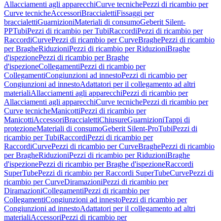
Allacciamenti agli apparecchi
Curve tecniche
Pezzi di ricambio per
Curve tecniche
Accessori
Braccialetti
Fissaggi per
braccialetti
Guarnizioni
Materiali di consumo
Geberit Silent-
PP
Tubi
Pezzi di ricambio per Tubi
Raccordi
Pezzi di ricambio per
Raccordi
Curve
Pezzi di ricambio per Curve
Braghe
Pezzi di ricambio
per Braghe
Riduzioni
Pezzi di ricambio per Riduzioni
Braghe
d'ispezione
Pezzi di ricambio per Braghe
d'ispezione
Collegamenti
Pezzi di ricambio per
Collegamenti
Congiunzioni ad innesto
Pezzi di ricambio per
Congiunzioni ad innesto
Adattatori per il collegamento ad altri
materiali
Allacciamenti agli apparecchi
Pezzi di ricambio per
Allacciamenti agli apparecchi
Curve tecniche
Pezzi di ricambio per
Curve tecniche
Manicotti
Pezzi di ricambio per
Manicotti
Accessori
Braccialetti
Chiusure
Guarnizioni
Tappi di
protezione
Materiali di consumo
Geberit Silent-Pro
Tubi
Pezzi di
ricambio per Tubi
Raccordi
Pezzi di ricambio per
Raccordi
Curve
Pezzi di ricambio per Curve
Braghe
Pezzi di ricambio
per Braghe
Riduzioni
Pezzi di ricambio per Riduzioni
Braghe
d'ispezione
Pezzi di ricambio per Braghe d'ispezione
Raccordi
SuperTube
Pezzi di ricambio per Raccordi SuperTube
Curve
Pezzi di
ricambio per Curve
Diramazioni
Pezzi di ricambio per
Diramazioni
Collegamenti
Pezzi di ricambio per
Collegamenti
Congiunzioni ad innesto
Pezzi di ricambio per
Congiunzioni ad innesto
Adattatori per il collegamento ad altri
materiali
Accessori
Pezzi di ricambio per