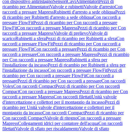
con dispositivo antiristagno
Sensori
Cavi
Alimentatori
Pezzi di
ricambio per Alimentatori
Valvole e rubinetti
Valvole d'arresto
Con
raccordi a pressare Mapress
Rubinetti d'arresto a sede obliqua
Pezzi
di ricambio per Rubinetti d'arresto a sede obliqua
Con raccordi a
pressare FlowFit
Pezzi di ricambio per Con raccordi a pressare
FlowFit
Con raccordi a pressare Mapress
Pezzi di ricambio per Con
raccordi a pressare Mapress
Valvole di prelievo
Valvole di
scarico
Rubinetti a sfera
Pezzi di ricambio per Rubinetti a sfera
Con
raccordi a pressare FlowFit
Pezzi di ricambio per Con raccordi a
pressare FlowFit
Con raccordi a pressare
Pezzi di ricambio per Con
raccordi a pressare
Con raccordi a pressare Mapress
Pezzi di ricambio
per Con raccordi a pressare Mapress
Rubinetti a sfera per
l'installazione da incasso
Pezzi di ricambio per Rubinetti a sfera per
l'installazione da incasso
Con raccordi a pressare FlowFit
Pezzi di
ricambio per Con raccordi a pressare FlowFit
Con raccordi a
pressare
Pezzi di ricambio per Con raccordi a pressare
Con raccordi
Volex
Con raccordi Compact
Pezzi di ricambio per Con raccordi
Compact
Con raccordi a pressare Mapress
Pezzi di ricambio per Con
raccordi a pressare Mapress
Con raccordi filettati
Unità valvole
d'intercettazione e collettori per il montaggio da incasso
Pezzi di
ricambio per Unità valvole d'intercettazione e collettori per il
montaggio da incasso
Con raccordi Compact
Pezzi di ricambio per
Con raccordi Compact
Valvole di ritegno
Con raccordi a pressare
Mapress
Collegamenti idrici per contatore dell'acqua
Con raccordi
filettati
Valvole di sfiato per riscaldamento
Valvole di sfiato