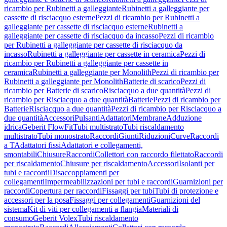
ricambio per Rubinetti a galleggiante
Rubinetti a galleggiante per
cassette di risciacquo esterne
Pezzi di ricambio per Rubinetti a
galleggiante per cassette di risciacquo esterne
Rubinetti a
galleggiante per cassette di risciacquo da incasso
Pezzi di ricambio
per Rubinetti a galleggiante per cassette di risciacquo da
incasso
Rubinetti a galleggiante per cassette in ceramica
Pezzi di
ricambio per Rubinetti a galleggiante per cassette in
ceramica
Rubinetti a galleggiante per Monolith
Pezzi di ricambio per
Rubinetti a galleggiante per Monolith
Batterie di scarico
Pezzi di
ricambio per Batterie di scarico
Risciacquo a due quantità
Pezzi di
ricambio per Risciacquo a due quantità
Batterie
Pezzi di ricambio per
Batterie
Risciacquo a due quantità
Pezzi di ricambio per Risciacquo a
due quantità
Accessori
Pulsanti
Adattatori
Membrane
Adduzione
idrica
Geberit FlowFit
Tubi multistrato
Tubi riscaldamento
multistrato
Tubi monostrato
Raccordi
Giunti
Riduzioni
Curve
Raccordi
a T
Adattatori fissi
Adattatori e collegamenti,
smontabili
Chiusure
Raccordi
Collettori con raccordo filettato
Raccordi
per riscaldamento
Chiusure per riscaldamento
Accessori
Isolanti per
tubi e raccordi
Disaccoppiamenti per
collegamenti
Impermeabilizzazioni per tubi e raccordi
Guarnizioni per
raccordi
Copertura per raccordi
Fissaggi per tubi
Tubi di protezione e
accessori per la posa
Fissaggi per collegamenti
Guarnizioni del
sistema
Kit di viti per collegamenti a flangia
Materiali di
consumo
Geberit Volex
Tubi riscaldamento