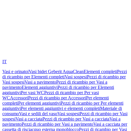
IT
Vasi e orinatoi
Vasi bidet Geberit AquaClean
Elementi completi
Pezzi
di ricambio per Elementi completi
Vasi sospesi
Pezzi di ricambio per
Vasi sospesi
Vasi a pavimento
Pezzi di ricambio per Vasi a
pavimento
Elementi aggiuntivi
Pezzi di ricambio per Elementi
aggiuntivi
Per vasi WC
Pezzi di ricambio per Per vasi
WC
Accessori
Pezzi di ricambio per Accessori
Per elementi
completi
Per elementi aggiuntivi
Pezzi di ricambio per Per elementi
aggiuntivi
Per elementi aggiuntivi e elementi completi
Materiale di
consumo
Vasi e sedili del vaso
Vasi sospesi
Pezzi di ricambio per Vasi
sospesi
Vasi a cacciata
Pezzi di ricambio per Vasi a cacciata
Vasi a
pavimento
Pezzi di ricambio per Vasi a pavimento
Vasi a cacciata per
cassetta di risciacquo esterna monoblocco
Pezzi di ricambio per Vasi