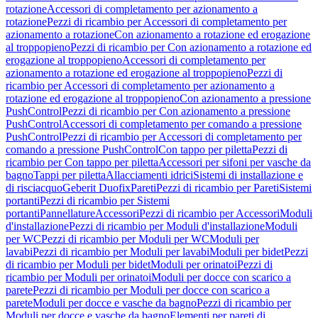
rotazione
Accessori di completamento per azionamento a
rotazione
Pezzi di ricambio per Accessori di completamento per
azionamento a rotazione
Con azionamento a rotazione ed erogazione
al troppopieno
Pezzi di ricambio per Con azionamento a rotazione ed
erogazione al troppopieno
Accessori di completamento per
azionamento a rotazione ed erogazione al troppopieno
Pezzi di
ricambio per Accessori di completamento per azionamento a
rotazione ed erogazione al troppopieno
Con azionamento a pressione
PushControl
Pezzi di ricambio per Con azionamento a pressione
PushControl
Accessori di completamento per comando a pressione
PushControl
Pezzi di ricambio per Accessori di completamento per
comando a pressione PushControl
Con tappo per piletta
Pezzi di
ricambio per Con tappo per piletta
Accessori per sifoni per vasche da
bagno
Tappi per piletta
Allacciamenti idrici
Sistemi di installazione e
di risciacquo
Geberit Duofix
Pareti
Pezzi di ricambio per Pareti
Sistemi
portanti
Pezzi di ricambio per Sistemi
portanti
Pannellature
Accessori
Pezzi di ricambio per Accessori
Moduli
d'installazione
Pezzi di ricambio per Moduli d'installazione
Moduli
per WC
Pezzi di ricambio per Moduli per WC
Moduli per
lavabi
Pezzi di ricambio per Moduli per lavabi
Moduli per bidet
Pezzi
di ricambio per Moduli per bidet
Moduli per orinatoi
Pezzi di
ricambio per Moduli per orinatoi
Moduli per docce con scarico a
parete
Pezzi di ricambio per Moduli per docce con scarico a
parete
Moduli per docce e vasche da bagno
Pezzi di ricambio per
Moduli per docce e vasche da bagno
Elementi per pareti di