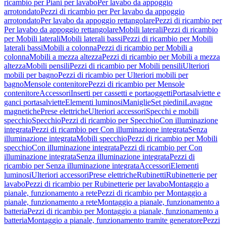
ricambio per Piani per lavabo
Per lavabo da appoggio
arrotondato
Pezzi di ricambio per Per lavabo da appoggio
arrotondato
Per lavabo da appoggio rettangolare
Pezzi di ricambio per
Per lavabo da appoggio rettangolare
Mobili laterali
Pezzi di ricambio
per Mobili laterali
Mobili laterali bassi
Pezzi di ricambio per Mobili
laterali bassi
Mobili a colonna
Pezzi di ricambio per Mobili a
colonna
Mobili a mezza altezza
Pezzi di ricambio per Mobili a mezza
altezza
Mobili pensili
Pezzi di ricambio per Mobili pensili
Ulteriori
mobili per bagno
Pezzi di ricambio per Ulteriori mobili per
bagno
Mensole contenitore
Pezzi di ricambio per Mensole
contenitore
Accessori
Inserti per cassetti e portaoggetti
Portasalviette e
ganci portasalviette
Elementi luminosi
Maniglie
Set piedini
Lavagne
magnetiche
Prese elettriche
Ulteriori accessori
Specchi e mobili
specchio
Specchio
Pezzi di ricambio per Specchio
Con illuminazione
integrata
Pezzi di ricambio per Con illuminazione integrata
Senza
illuminazione integrata
Mobili specchio
Pezzi di ricambio per Mobili
specchio
Con illuminazione integrata
Pezzi di ricambio per Con
illuminazione integrata
Senza illuminazione integrata
Pezzi di
ricambio per Senza illuminazione integrata
Accessori
Elementi
luminosi
Ulteriori accessori
Prese elettriche
Rubinetti
Rubinetterie per
lavabo
Pezzi di ricambio per Rubinetterie per lavabo
Montaggio a
pianale, funzionamento a rete
Pezzi di ricambio per Montaggio a
pianale, funzionamento a rete
Montaggio a pianale, funzionamento a
batteria
Pezzi di ricambio per Montaggio a pianale, funzionamento a
batteria
Montaggio a pianale, funzionamento tramite generatore
Pezzi