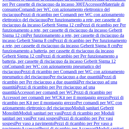
per Per cassette di risciacquo da incasso 300T
Accessori
Materiale di
consumo
Comandi per WC con azionamento elettronico del
risciacquo
Pezzi di ricambio per Comandi per WC con azionamento
elettronico del risciacquo
Per funzionamento a rete, per cassette di
risciacquo da incasso Geberit Sigma 12 cm
Pezzi di ricambio per Per
funzionamento a rete, per cassette di risciacquo da incasso Geberit
Sigma 12 cm
Per funzionamento a rete, per cassette di risciacquo da
incasso Geberit Sigma 8 cm
Pezzi di ricambio per Per funzionamento
a rete, per cassette di risciacquo da incasso Geberit Sigma 8 cm
Per
funzionamento a batteria, per cassette di risciacquo da incasso
Geberit Sigma 12 cm
Pezzi di ricambio per Per funzionamento a
batteria, per cassette di risciacquo da incasso Geberit Sigma 12
cm
Comandi per WC con azionamento pneumatico del
risciacquo
Pezzi di ricambio per Comandi per WC con azionamento
pneumatico del risciacquo
Per risciacquo a due quantità
Pezzi di
ricambio per Per risciacquo a due quantità
Per risciacquo ad una
quantità
Pezzi di ricambio per Per risciacquo ad una
quantità
Accessori per comandi per WC
Pezzi di ricambio per
Accessori per comandi per WC
Kit per il montaggio grezzo
Pezzi di
ricambio per Kit per il montaggio grezzo
Per comandi per WC con
azionamento elettronico del risciacquo
Moduli sanitari Geberit
Monolith
Moduli sanitari per vasi
Pezzi di ricambio per Moduli
sanitari per vasi
Per vasi sospesi
Pezzi di ricambio per Per vasi
sospesi
Per vaso a pavimento
Pezzi di ricambio per Per vaso a
pavimento
Accessori
Pezzi di ricambio per Accessori
Moduli sanitari