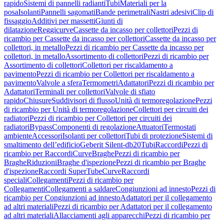
rapido
Sistemi di pannelli radianti
Tubi
Materiali per la
posa
Isolanti
Pannelli sagomati
Bande perimetrali
Nastri adesivi
Clip di
fissaggio
Additivi per massetti
Giunti di
dilatazione
Reggicurve
Cassette da incasso per collettori
Pezzi di
ricambio per Cassette da incasso per collettori
Cassette da incasso per
collettori, in metallo
Pezzi di ricambio per Cassette da incasso per
collettori, in metallo
Assortimento di collettori
Pezzi di ricambio per
Assortimento di collettori
Collettori per riscaldamento a
pavimento
Pezzi di ricambio per Collettori per riscaldamento a
pavimento
Valvole a sfera
Termometri
Adattatori
Pezzi di ricambio per
Adattatori
Terminali per collettori
Valvole di sfiato
rapido
Chiusure
Suddivisori di flusso
Unità di termoregolazione
Pezzi
di ricambio per Unità di termoregolazione
Collettori per circuiti dei
radiatori
Pezzi di ricambio per Collettori per circuiti dei
radiatori
Bypass
Componenti di regolazione
Attuatori
Termostati
ambiente
Accessori
Isolanti per collettori
Tubi di protezione
Sistemi di
smaltimento dell’edificio
Geberit Silent-db20
Tubi
Raccordi
Pezzi di
ricambio per Raccordi
Curve
Braghe
Pezzi di ricambio per
Braghe
Riduzioni
Braghe d'ispezione
Pezzi di ricambio per Braghe
d'ispezione
Raccordi SuperTube
Curve
Raccordi
speciali
Collegamenti
Pezzi di ricambio per
Collegamenti
Collegamenti a saldare
Congiunzioni ad innesto
Pezzi di
ricambio per Congiunzioni ad innesto
Adattatori per il collegamento
ad altri materiali
Pezzi di ricambio per Adattatori per il collegamento
ad altri materiali
Allacciamenti agli apparecchi
Pezzi di ricambio per