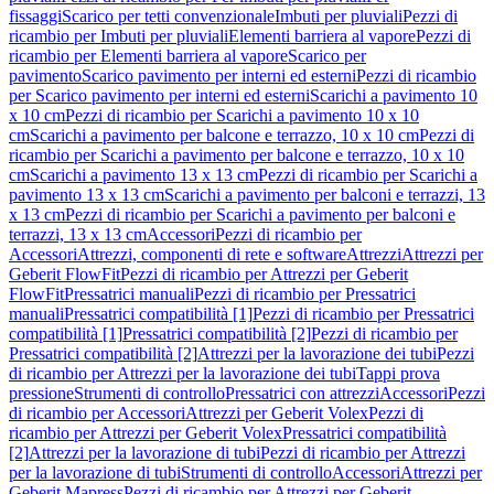
fissaggi
Scarico per tetti convenzionale
Imbuti per pluviali
Pezzi di
ricambio per Imbuti per pluviali
Elementi barriera al vapore
Pezzi di
ricambio per Elementi barriera al vapore
Scarico per
pavimento
Scarico pavimento per interni ed esterni
Pezzi di ricambio
per Scarico pavimento per interni ed esterni
Scarichi a pavimento 10
x 10 cm
Pezzi di ricambio per Scarichi a pavimento 10 x 10
cm
Scarichi a pavimento per balcone e terrazzo, 10 x 10 cm
Pezzi di
ricambio per Scarichi a pavimento per balcone e terrazzo, 10 x 10
cm
Scarichi a pavimento 13 x 13 cm
Pezzi di ricambio per Scarichi a
pavimento 13 x 13 cm
Scarichi a pavimento per balconi e terrazzi, 13
x 13 cm
Pezzi di ricambio per Scarichi a pavimento per balconi e
terrazzi, 13 x 13 cm
Accessori
Pezzi di ricambio per
Accessori
Attrezzi, componenti di rete e software
Attrezzi
Attrezzi per
Geberit FlowFit
Pezzi di ricambio per Attrezzi per Geberit
FlowFit
Pressatrici manuali
Pezzi di ricambio per Pressatrici
manuali
Pressatrici compatibilità [1]
Pezzi di ricambio per Pressatrici
compatibilità [1]
Pressatrici compatibilità [2]
Pezzi di ricambio per
Pressatrici compatibilità [2]
Attrezzi per la lavorazione dei tubi
Pezzi
di ricambio per Attrezzi per la lavorazione dei tubi
Tappi prova
pressione
Strumenti di controllo
Pressatrici con attrezzi
Accessori
Pezzi
di ricambio per Accessori
Attrezzi per Geberit Volex
Pezzi di
ricambio per Attrezzi per Geberit Volex
Pressatrici compatibilità
[2]
Attrezzi per la lavorazione di tubi
Pezzi di ricambio per Attrezzi
per la lavorazione di tubi
Strumenti di controllo
Accessori
Attrezzi per
Geberit Mapress
Pezzi di ricambio per Attrezzi per Geberit