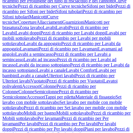
ricambio per Prolunghe del tubo di risciacquo e del cannotto
Curve
tecniche
Pezzi di ricambio per Curve tecniche
Sifoni per bidet
Pezzi di
ricambio per Sifoni per bidet
Sifoni tubolari
Pezzi di ricambio per
Sifoni tubolari
Manicotti
Curve
tecniche
Coperture
Allacciamenti
Guarnizioni
Manicotti per
brasatura
Zona lavabo
Lavabi
Lavabi
Pezzi di ricambio per
Lavabi
Lavabi doppi
Pezzi di ricambio per Lavabi doppi
Lavabi per
mobili sottolavabo
Pezzi di ricambio per Lavabi per mobili
sottolavabo
Lavabi da appoggio
Pezzi di ricambio per Lavabi da
appoggio
Lavamani
Pezzi di ricambio per Lavamani
Lavamani ad
angolo
Lavabi a semincasso
Pezzi di ricambio per Lavabi a
semincasso
Lavabi ad incasso
Pezzi di ricambio per Lavabi ad
incasso
Lavabi da incasso sottopiano
Pezzi di ricambio per Lavabi da
incasso sottopiano
Lavabi a canale
Lavabi Comfort
Lavabi per
bambini
Lavabi a canale
Ulteriori lavabi
Pezzi di ricambio per
Ulteriori lavabi
Vuotatoi
Pezzi di ricambio per Vuotatoi
Lavatoi
polivalenti
Accessori
Colonne
Pezzi di ricambio per
Colonne
Colonne
Semicolonne
Pezzi di ricambio per
Semicolonne
Accessori
Tappi per piletta
Materiale di fissaggio
Set
lavabo con mobile sottolavabo
Set lavabo per mobile con mobile
sottolavabo
Pezzi di ricambio per Set lavabo per mobile con mobile
sottolavabo
Mobili per bagno
Mobili sottolavabo
Pezzi di ricambio per
Mobili sottolavabo
Per lavamani
Pezzi di ricambio per Per
lavamani
Per lavabi
Pezzi di ricambio per Per lavabi
Per lavabi
doppi
Pezzi di ricambio per Per lavabi doppi
Piani per lavabo
Pezzi di