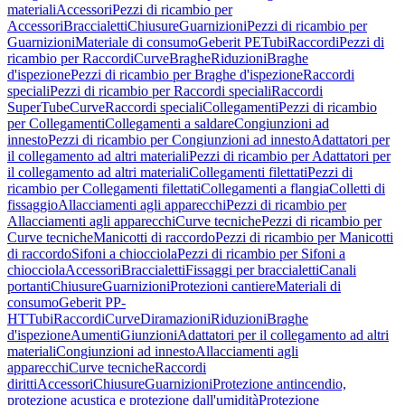
materiali
Accessori
Pezzi di ricambio per
Accessori
Braccialetti
Chiusure
Guarnizioni
Pezzi di ricambio per
Guarnizioni
Materiale di consumo
Geberit PE
Tubi
Raccordi
Pezzi di
ricambio per Raccordi
Curve
Braghe
Riduzioni
Braghe
d'ispezione
Pezzi di ricambio per Braghe d'ispezione
Raccordi
speciali
Pezzi di ricambio per Raccordi speciali
Raccordi
SuperTube
Curve
Raccordi speciali
Collegamenti
Pezzi di ricambio
per Collegamenti
Collegamenti a saldare
Congiunzioni ad
innesto
Pezzi di ricambio per Congiunzioni ad innesto
Adattatori per
il collegamento ad altri materiali
Pezzi di ricambio per Adattatori per
il collegamento ad altri materiali
Collegamenti filettati
Pezzi di
ricambio per Collegamenti filettati
Collegamenti a flangia
Colletti di
fissaggio
Allacciamenti agli apparecchi
Pezzi di ricambio per
Allacciamenti agli apparecchi
Curve tecniche
Pezzi di ricambio per
Curve tecniche
Manicotti di raccordo
Pezzi di ricambio per Manicotti
di raccordo
Sifoni a chiocciola
Pezzi di ricambio per Sifoni a
chiocciola
Accessori
Braccialetti
Fissaggi per braccialetti
Canali
portanti
Chiusure
Guarnizioni
Protezioni cantiere
Materiali di
consumo
Geberit PP-
HT
Tubi
Raccordi
Curve
Diramazioni
Riduzioni
Braghe
d'ispezione
Aumenti
Giunzioni
Adattatori per il collegamento ad altri
materiali
Congiunzioni ad innesto
Allacciamenti agli
apparecchi
Curve tecniche
Raccordi
diritti
Accessori
Chiusure
Guarnizioni
Protezione antincendio,
protezione acustica e protezione dall'umidità
Protezione