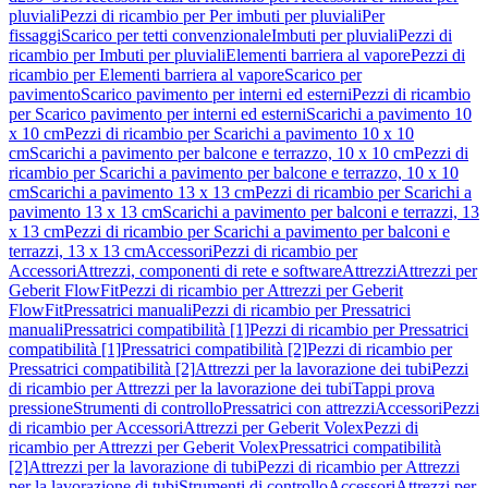
pluviali
Pezzi di ricambio per Per imbuti per pluviali
Per
fissaggi
Scarico per tetti convenzionale
Imbuti per pluviali
Pezzi di
ricambio per Imbuti per pluviali
Elementi barriera al vapore
Pezzi di
ricambio per Elementi barriera al vapore
Scarico per
pavimento
Scarico pavimento per interni ed esterni
Pezzi di ricambio
per Scarico pavimento per interni ed esterni
Scarichi a pavimento 10
x 10 cm
Pezzi di ricambio per Scarichi a pavimento 10 x 10
cm
Scarichi a pavimento per balcone e terrazzo, 10 x 10 cm
Pezzi di
ricambio per Scarichi a pavimento per balcone e terrazzo, 10 x 10
cm
Scarichi a pavimento 13 x 13 cm
Pezzi di ricambio per Scarichi a
pavimento 13 x 13 cm
Scarichi a pavimento per balconi e terrazzi, 13
x 13 cm
Pezzi di ricambio per Scarichi a pavimento per balconi e
terrazzi, 13 x 13 cm
Accessori
Pezzi di ricambio per
Accessori
Attrezzi, componenti di rete e software
Attrezzi
Attrezzi per
Geberit FlowFit
Pezzi di ricambio per Attrezzi per Geberit
FlowFit
Pressatrici manuali
Pezzi di ricambio per Pressatrici
manuali
Pressatrici compatibilità [1]
Pezzi di ricambio per Pressatrici
compatibilità [1]
Pressatrici compatibilità [2]
Pezzi di ricambio per
Pressatrici compatibilità [2]
Attrezzi per la lavorazione dei tubi
Pezzi
di ricambio per Attrezzi per la lavorazione dei tubi
Tappi prova
pressione
Strumenti di controllo
Pressatrici con attrezzi
Accessori
Pezzi
di ricambio per Accessori
Attrezzi per Geberit Volex
Pezzi di
ricambio per Attrezzi per Geberit Volex
Pressatrici compatibilità
[2]
Attrezzi per la lavorazione di tubi
Pezzi di ricambio per Attrezzi
per la lavorazione di tubi
Strumenti di controllo
Accessori
Attrezzi per