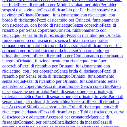
per bidet
Pezzi di ricambio per Moduli sanitari per bidet
Per bidet
sospesi e a pavimento
Pezzi di ricambio per Per bidet sospesi e a
pavimento
Orinatoi
Orinatoi, funzionamento con risciacquo, con
bordo di risciacquo
Pezzi di ricambio per Orinatoi, funzionamento
con risciacquo, con bordo di risciacquo
Senza coperchio
Pezzi di
ricambio per Senza coperchio
Orinatoi, funzionamento con
risciacquo, senza brida di risciacquo
Pezzi di ricambio per Orinatoi,
funzionamento con risciacquo, senza brida di risciacquo
Per
comando per orinatoi esterno o da incasso
Pezzi di ricambio per Per
comando per orinatoi esterno o da incasso
Con comando per
orinatoio integrato
Pezzi di ricambio per Con comando per orinatoio
integrato
Orinatoi, funzionamento con risciacquo, con / per
coperchio
Pezzi di ricambio per Orinatoi, funzionamento con
risciacquo, con / per coperchio
Senza brida di risciacquo
Pezzi di
ricambio per Senza brida di risciacquo
Orinatoi, funzionamento
senza acqua
Pezzi di ricambio per Orinatoi, funzionamento senza
acqua
Senza coperchio
Pezzi di ricambio per Senza coperchio
Pareti
di separazione per orinatoi
Pareti di separazione per orinatoi, in
materiale sintetico
Pareti di separazione per orinatoi, in vetro
Pareti di
separazione per orinatoi, in vetrochina
Accessori
Pezzi di ricambio
per Accessori
Sifoni e accessori sifone
Tubi di risciacquo, curve di
risciacquo e adattatori
Pezzi di ricambio per Tubi di risciacquo, curve
di risciacquo e adattatori
Accessori per erogatore
Materiale di
fissaggio
Comandi per orinatoi
Installazione da incasso
Pezzi di