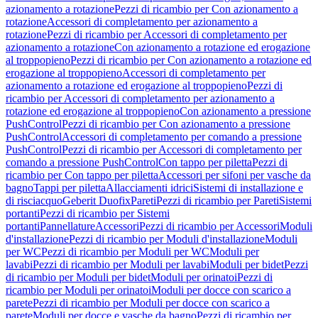
azionamento a rotazione
Pezzi di ricambio per Con azionamento a
rotazione
Accessori di completamento per azionamento a
rotazione
Pezzi di ricambio per Accessori di completamento per
azionamento a rotazione
Con azionamento a rotazione ed erogazione
al troppopieno
Pezzi di ricambio per Con azionamento a rotazione ed
erogazione al troppopieno
Accessori di completamento per
azionamento a rotazione ed erogazione al troppopieno
Pezzi di
ricambio per Accessori di completamento per azionamento a
rotazione ed erogazione al troppopieno
Con azionamento a pressione
PushControl
Pezzi di ricambio per Con azionamento a pressione
PushControl
Accessori di completamento per comando a pressione
PushControl
Pezzi di ricambio per Accessori di completamento per
comando a pressione PushControl
Con tappo per piletta
Pezzi di
ricambio per Con tappo per piletta
Accessori per sifoni per vasche da
bagno
Tappi per piletta
Allacciamenti idrici
Sistemi di installazione e
di risciacquo
Geberit Duofix
Pareti
Pezzi di ricambio per Pareti
Sistemi
portanti
Pezzi di ricambio per Sistemi
portanti
Pannellature
Accessori
Pezzi di ricambio per Accessori
Moduli
d'installazione
Pezzi di ricambio per Moduli d'installazione
Moduli
per WC
Pezzi di ricambio per Moduli per WC
Moduli per
lavabi
Pezzi di ricambio per Moduli per lavabi
Moduli per bidet
Pezzi
di ricambio per Moduli per bidet
Moduli per orinatoi
Pezzi di
ricambio per Moduli per orinatoi
Moduli per docce con scarico a
parete
Pezzi di ricambio per Moduli per docce con scarico a
parete
Moduli per docce e vasche da bagno
Pezzi di ricambio per