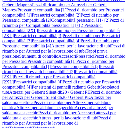
Geberit Mapress
Pezzi di ricambio per Attrezzi per Geberit
Mapress
Pressatrici compatibilità [1]
Pezzi di ricambio per Pressatrici
compatibilità [1]
Pressatrici compatibilità [2]
Pezzi di ricambio per
Pressatrici compatibilità [2]
Compatibilità pressatrici [1] / [2]
Pezzi di
ricambio per Compatibilità pressatrici [1] / [2]
Pressatrici
compatibilità [2XL]
Pezzi di ricambio per Pressatrici compatibilità
[2XL]
Pressatrici compatibilità [3]
Pezzi di ricambio per Pressatrici
compatibilità [3]
Pressatrici compatibilità [4]
Pezzi di ricambio per
Pressatrici compatibilità [4]
Attrezzi per la lavorazione di tubi
Pezzi di
ricambio per Attrezzi per la lavorazione di tubi
Tappi prova
pressione
Strumenti di controllo
Accessori
Pressatrici
Pezzi di ricambio
per Pressatrici
Pressatrici compatibilità [1]
Pezzi di ricambio per
Pressatrici compatibilità [1]
Pressatrici compatibilità [2]
Pezzi di
ricambio per Pressatrici compatibilità [2]
Pressatrici compatibilità
[2XL]
Pezzi di ricambio per Pressatrici compatibilità
[2XL]
Pressatrici compatibilità [4]
Pezzi di ricambio per Pressatrici
compatibilità [4]
Per sistemi di pannelli radianti Geberit
Srotolatori
tubi
Attrezzi per Geberit Silent-db20 / Geberit PE
Pezzi di ricambio
per Attrezzi per Geberit Silent-db20 / Geberit PE
Attrezzi per
saldatura elettrica
Pezzi di ricambio per Attrezzi per saldatura
elettrica
Attrezzi per saldatura a specchio
Accessori attrezzi per
saldatura a specchio
Pezzi di ricambio per Accessori attrezzi per
saldatura a specchio
Attrezzi per la lavorazione di tubi
Pezzi di
ricambio per Attrezzi per la lavorazione di