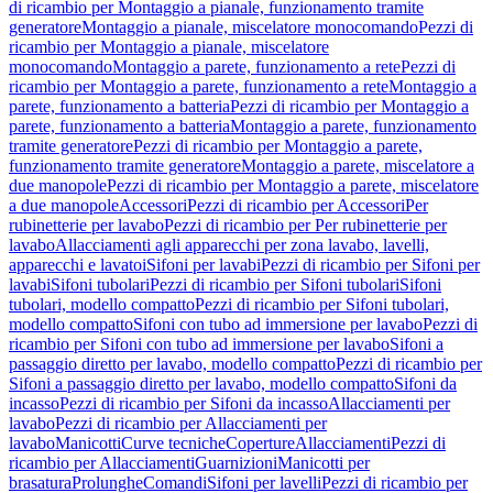
di ricambio per Montaggio a pianale, funzionamento tramite
generatore
Montaggio a pianale, miscelatore monocomando
Pezzi di
ricambio per Montaggio a pianale, miscelatore
monocomando
Montaggio a parete, funzionamento a rete
Pezzi di
ricambio per Montaggio a parete, funzionamento a rete
Montaggio a
parete, funzionamento a batteria
Pezzi di ricambio per Montaggio a
parete, funzionamento a batteria
Montaggio a parete, funzionamento
tramite generatore
Pezzi di ricambio per Montaggio a parete,
funzionamento tramite generatore
Montaggio a parete, miscelatore a
due manopole
Pezzi di ricambio per Montaggio a parete, miscelatore
a due manopole
Accessori
Pezzi di ricambio per Accessori
Per
rubinetterie per lavabo
Pezzi di ricambio per Per rubinetterie per
lavabo
Allacciamenti agli apparecchi per zona lavabo, lavelli,
apparecchi e lavatoi
Sifoni per lavabi
Pezzi di ricambio per Sifoni per
lavabi
Sifoni tubolari
Pezzi di ricambio per Sifoni tubolari
Sifoni
tubolari, modello compatto
Pezzi di ricambio per Sifoni tubolari,
modello compatto
Sifoni con tubo ad immersione per lavabo
Pezzi di
ricambio per Sifoni con tubo ad immersione per lavabo
Sifoni a
passaggio diretto per lavabo, modello compatto
Pezzi di ricambio per
Sifoni a passaggio diretto per lavabo, modello compatto
Sifoni da
incasso
Pezzi di ricambio per Sifoni da incasso
Allacciamenti per
lavabo
Pezzi di ricambio per Allacciamenti per
lavabo
Manicotti
Curve tecniche
Coperture
Allacciamenti
Pezzi di
ricambio per Allacciamenti
Guarnizioni
Manicotti per
brasatura
Prolunghe
Comandi
Sifoni per lavelli
Pezzi di ricambio per