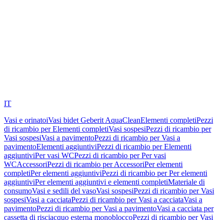
IT
Vasi e orinatoi
Vasi bidet Geberit AquaClean
Elementi completi
Pezzi
di ricambio per Elementi completi
Vasi sospesi
Pezzi di ricambio per
Vasi sospesi
Vasi a pavimento
Pezzi di ricambio per Vasi a
pavimento
Elementi aggiuntivi
Pezzi di ricambio per Elementi
aggiuntivi
Per vasi WC
Pezzi di ricambio per Per vasi
WC
Accessori
Pezzi di ricambio per Accessori
Per elementi
completi
Per elementi aggiuntivi
Pezzi di ricambio per Per elementi
aggiuntivi
Per elementi aggiuntivi e elementi completi
Materiale di
consumo
Vasi e sedili del vaso
Vasi sospesi
Pezzi di ricambio per Vasi
sospesi
Vasi a cacciata
Pezzi di ricambio per Vasi a cacciata
Vasi a
pavimento
Pezzi di ricambio per Vasi a pavimento
Vasi a cacciata per
cassetta di risciacquo esterna monoblocco
Pezzi di ricambio per Vasi