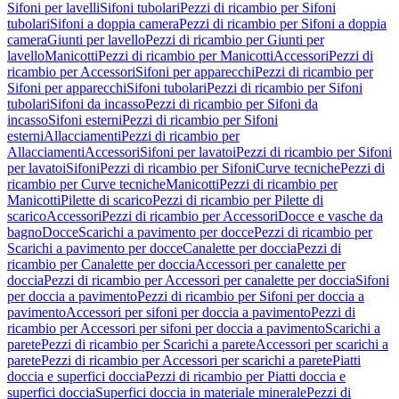
Sifoni per lavelli
Sifoni tubolari
Pezzi di ricambio per Sifoni
tubolari
Sifoni a doppia camera
Pezzi di ricambio per Sifoni a doppia
camera
Giunti per lavello
Pezzi di ricambio per Giunti per
lavello
Manicotti
Pezzi di ricambio per Manicotti
Accessori
Pezzi di
ricambio per Accessori
Sifoni per apparecchi
Pezzi di ricambio per
Sifoni per apparecchi
Sifoni tubolari
Pezzi di ricambio per Sifoni
tubolari
Sifoni da incasso
Pezzi di ricambio per Sifoni da
incasso
Sifoni esterni
Pezzi di ricambio per Sifoni
esterni
Allacciamenti
Pezzi di ricambio per
Allacciamenti
Accessori
Sifoni per lavatoi
Pezzi di ricambio per Sifoni
per lavatoi
Sifoni
Pezzi di ricambio per Sifoni
Curve tecniche
Pezzi di
ricambio per Curve tecniche
Manicotti
Pezzi di ricambio per
Manicotti
Pilette di scarico
Pezzi di ricambio per Pilette di
scarico
Accessori
Pezzi di ricambio per Accessori
Docce e vasche da
bagno
Docce
Scarichi a pavimento per docce
Pezzi di ricambio per
Scarichi a pavimento per docce
Canalette per doccia
Pezzi di
ricambio per Canalette per doccia
Accessori per canalette per
doccia
Pezzi di ricambio per Accessori per canalette per doccia
Sifoni
per doccia a pavimento
Pezzi di ricambio per Sifoni per doccia a
pavimento
Accessori per sifoni per doccia a pavimento
Pezzi di
ricambio per Accessori per sifoni per doccia a pavimento
Scarichi a
parete
Pezzi di ricambio per Scarichi a parete
Accessori per scarichi a
parete
Pezzi di ricambio per Accessori per scarichi a parete
Piatti
doccia e superfici doccia
Pezzi di ricambio per Piatti doccia e
superfici doccia
Superfici doccia in materiale minerale
Pezzi di