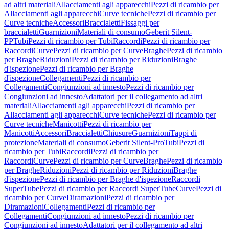
ad altri materiali
Allacciamenti agli apparecchi
Pezzi di ricambio per
Allacciamenti agli apparecchi
Curve tecniche
Pezzi di ricambio per
Curve tecniche
Accessori
Braccialetti
Fissaggi per
braccialetti
Guarnizioni
Materiali di consumo
Geberit Silent-
PP
Tubi
Pezzi di ricambio per Tubi
Raccordi
Pezzi di ricambio per
Raccordi
Curve
Pezzi di ricambio per Curve
Braghe
Pezzi di ricambio
per Braghe
Riduzioni
Pezzi di ricambio per Riduzioni
Braghe
d'ispezione
Pezzi di ricambio per Braghe
d'ispezione
Collegamenti
Pezzi di ricambio per
Collegamenti
Congiunzioni ad innesto
Pezzi di ricambio per
Congiunzioni ad innesto
Adattatori per il collegamento ad altri
materiali
Allacciamenti agli apparecchi
Pezzi di ricambio per
Allacciamenti agli apparecchi
Curve tecniche
Pezzi di ricambio per
Curve tecniche
Manicotti
Pezzi di ricambio per
Manicotti
Accessori
Braccialetti
Chiusure
Guarnizioni
Tappi di
protezione
Materiali di consumo
Geberit Silent-Pro
Tubi
Pezzi di
ricambio per Tubi
Raccordi
Pezzi di ricambio per
Raccordi
Curve
Pezzi di ricambio per Curve
Braghe
Pezzi di ricambio
per Braghe
Riduzioni
Pezzi di ricambio per Riduzioni
Braghe
d'ispezione
Pezzi di ricambio per Braghe d'ispezione
Raccordi
SuperTube
Pezzi di ricambio per Raccordi SuperTube
Curve
Pezzi di
ricambio per Curve
Diramazioni
Pezzi di ricambio per
Diramazioni
Collegamenti
Pezzi di ricambio per
Collegamenti
Congiunzioni ad innesto
Pezzi di ricambio per
Congiunzioni ad innesto
Adattatori per il collegamento ad altri