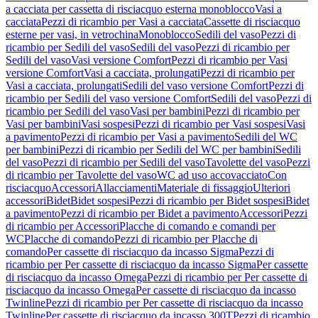
a cacciata per cassetta di risciacquo esterna monoblocco
Vasi a
cacciata
Pezzi di ricambio per Vasi a cacciata
Cassette di risciacquo
esterne per vasi, in vetrochina
Monoblocco
Sedili del vaso
Pezzi di
ricambio per Sedili del vaso
Sedili del vaso
Pezzi di ricambio per
Sedili del vaso
Vasi versione Comfort
Pezzi di ricambio per Vasi
versione Comfort
Vasi a cacciata, prolungati
Pezzi di ricambio per
Vasi a cacciata, prolungati
Sedili del vaso versione Comfort
Pezzi di
ricambio per Sedili del vaso versione Comfort
Sedili del vaso
Pezzi di
ricambio per Sedili del vaso
Vasi per bambini
Pezzi di ricambio per
Vasi per bambini
Vasi sospesi
Pezzi di ricambio per Vasi sospesi
Vasi
a pavimento
Pezzi di ricambio per Vasi a pavimento
Sedili del WC
per bambini
Pezzi di ricambio per Sedili del WC per bambini
Sedili
del vaso
Pezzi di ricambio per Sedili del vaso
Tavolette del vaso
Pezzi
di ricambio per Tavolette del vaso
WC ad uso accovacciato
Con
risciacquo
Accessori
Allacciamenti
Materiale di fissaggio
Ulteriori
accessori
Bidet
Bidet sospesi
Pezzi di ricambio per Bidet sospesi
Bidet
a pavimento
Pezzi di ricambio per Bidet a pavimento
Accessori
Pezzi
di ricambio per Accessori
Placche di comando e comandi per
WC
Placche di comando
Pezzi di ricambio per Placche di
comando
Per cassette di risciacquo da incasso Sigma
Pezzi di
ricambio per Per cassette di risciacquo da incasso Sigma
Per cassette
di risciacquo da incasso Omega
Pezzi di ricambio per Per cassette di
risciacquo da incasso Omega
Per cassette di risciacquo da incasso
Twinline
Pezzi di ricambio per Per cassette di risciacquo da incasso
Twinline
Per cassette di risciacquo da incasso 300T
Pezzi di ricambio