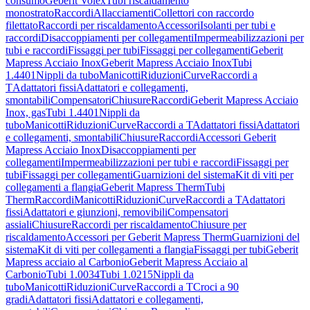
consumo
Geberit Volex
Tubi riscaldamento
monostrato
Raccordi
Allacciamenti
Collettori con raccordo
filettato
Raccordi per riscaldamento
Accessori
Isolanti per tubi e
raccordi
Disaccoppiamenti per collegamenti
Impermeabilizzazioni per
tubi e raccordi
Fissaggi per tubi
Fissaggi per collegamenti
Geberit
Mapress Acciaio Inox
Geberit Mapress Acciaio Inox
Tubi
1.4401
Nippli da tubo
Manicotti
Riduzioni
Curve
Raccordi a
T
Adattatori fissi
Adattatori e collegamenti,
smontabili
Compensatori
Chiusure
Raccordi
Geberit Mapress Acciaio
Inox, gas
Tubi 1.4401
Nippli da
tubo
Manicotti
Riduzioni
Curve
Raccordi a T
Adattatori fissi
Adattatori
e collegamenti, smontabili
Chiusure
Raccordi
Accessori Geberit
Mapress Acciaio Inox
Disaccoppiamenti per
collegamenti
Impermeabilizzazioni per tubi e raccordi
Fissaggi per
tubi
Fissaggi per collegamenti
Guarnizioni del sistema
Kit di viti per
collegamenti a flangia
Geberit Mapress Therm
Tubi
Therm
Raccordi
Manicotti
Riduzioni
Curve
Raccordi a T
Adattatori
fissi
Adattatori e giunzioni, removibili
Compensatori
assiali
Chiusure
Raccordi per riscaldamento
Chiusure per
riscaldamento
Accessori per Geberit Mapress Therm
Guarnizioni del
sistema
Kit di viti per collegamenti a flangia
Fissaggi per tubi
Geberit
Mapress acciaio al Carbonio
Geberit Mapress Acciaio al
Carbonio
Tubi 1.0034
Tubi 1.0215
Nippli da
tubo
Manicotti
Riduzioni
Curve
Raccordi a T
Croci a 90
gradi
Adattatori fissi
Adattatori e collegamenti,