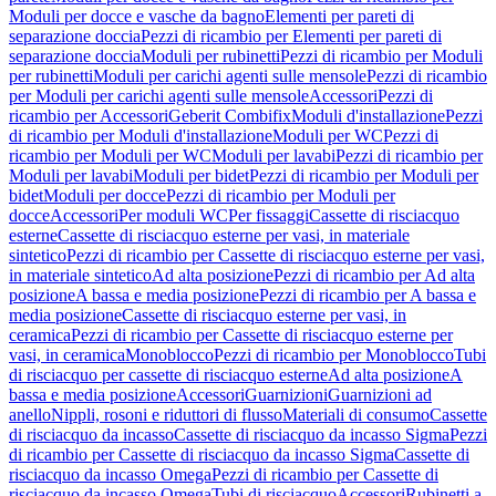
Moduli per docce e vasche da bagno
Elementi per pareti di
separazione doccia
Pezzi di ricambio per Elementi per pareti di
separazione doccia
Moduli per rubinetti
Pezzi di ricambio per Moduli
per rubinetti
Moduli per carichi agenti sulle mensole
Pezzi di ricambio
per Moduli per carichi agenti sulle mensole
Accessori
Pezzi di
ricambio per Accessori
Geberit Combifix
Moduli d'installazione
Pezzi
di ricambio per Moduli d'installazione
Moduli per WC
Pezzi di
ricambio per Moduli per WC
Moduli per lavabi
Pezzi di ricambio per
Moduli per lavabi
Moduli per bidet
Pezzi di ricambio per Moduli per
bidet
Moduli per docce
Pezzi di ricambio per Moduli per
docce
Accessori
Per moduli WC
Per fissaggi
Cassette di risciacquo
esterne
Cassette di risciacquo esterne per vasi, in materiale
sintetico
Pezzi di ricambio per Cassette di risciacquo esterne per vasi,
in materiale sintetico
Ad alta posizione
Pezzi di ricambio per Ad alta
posizione
A bassa e media posizione
Pezzi di ricambio per A bassa e
media posizione
Cassette di risciacquo esterne per vasi, in
ceramica
Pezzi di ricambio per Cassette di risciacquo esterne per
vasi, in ceramica
Monoblocco
Pezzi di ricambio per Monoblocco
Tubi
di risciacquo per cassette di risciacquo esterne
Ad alta posizione
A
bassa e media posizione
Accessori
Guarnizioni
Guarnizioni ad
anello
Nippli, rosoni e riduttori di flusso
Materiali di consumo
Cassette
di risciacquo da incasso
Cassette di risciacquo da incasso Sigma
Pezzi
di ricambio per Cassette di risciacquo da incasso Sigma
Cassette di
risciacquo da incasso Omega
Pezzi di ricambio per Cassette di
risciacquo da incasso Omega
Tubi di risciacquo
Accessori
Rubinetti a