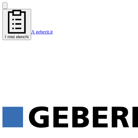
A geberit.it
I miei elenchi