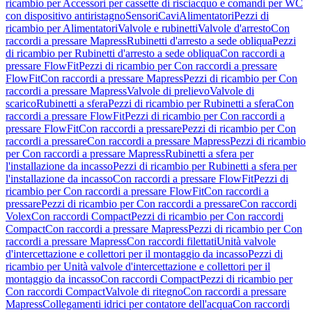
ricambio per Accessori per cassette di risciacquo e comandi per WC
con dispositivo antiristagno
Sensori
Cavi
Alimentatori
Pezzi di
ricambio per Alimentatori
Valvole e rubinetti
Valvole d'arresto
Con
raccordi a pressare Mapress
Rubinetti d'arresto a sede obliqua
Pezzi
di ricambio per Rubinetti d'arresto a sede obliqua
Con raccordi a
pressare FlowFit
Pezzi di ricambio per Con raccordi a pressare
FlowFit
Con raccordi a pressare Mapress
Pezzi di ricambio per Con
raccordi a pressare Mapress
Valvole di prelievo
Valvole di
scarico
Rubinetti a sfera
Pezzi di ricambio per Rubinetti a sfera
Con
raccordi a pressare FlowFit
Pezzi di ricambio per Con raccordi a
pressare FlowFit
Con raccordi a pressare
Pezzi di ricambio per Con
raccordi a pressare
Con raccordi a pressare Mapress
Pezzi di ricambio
per Con raccordi a pressare Mapress
Rubinetti a sfera per
l'installazione da incasso
Pezzi di ricambio per Rubinetti a sfera per
l'installazione da incasso
Con raccordi a pressare FlowFit
Pezzi di
ricambio per Con raccordi a pressare FlowFit
Con raccordi a
pressare
Pezzi di ricambio per Con raccordi a pressare
Con raccordi
Volex
Con raccordi Compact
Pezzi di ricambio per Con raccordi
Compact
Con raccordi a pressare Mapress
Pezzi di ricambio per Con
raccordi a pressare Mapress
Con raccordi filettati
Unità valvole
d'intercettazione e collettori per il montaggio da incasso
Pezzi di
ricambio per Unità valvole d'intercettazione e collettori per il
montaggio da incasso
Con raccordi Compact
Pezzi di ricambio per
Con raccordi Compact
Valvole di ritegno
Con raccordi a pressare
Mapress
Collegamenti idrici per contatore dell'acqua
Con raccordi