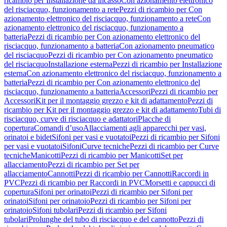
ricambio per Installazione da incasso
Con azionamento elettronico
del risciacquo, funzionamento a rete
Pezzi di ricambio per Con
azionamento elettronico del risciacquo, funzionamento a rete
Con
azionamento elettronico del risciacquo, funzionamento a
batteria
Pezzi di ricambio per Con azionamento elettronico del
risciacquo, funzionamento a batteria
Con azionamento pneumatico
del risciacquo
Pezzi di ricambio per Con azionamento pneumatico
del risciacquo
Installazione esterna
Pezzi di ricambio per Installazione
esterna
Con azionamento elettronico del risciacquo, funzionamento a
batteria
Pezzi di ricambio per Con azionamento elettronico del
risciacquo, funzionamento a batteria
Accessori
Pezzi di ricambio per
Accessori
Kit per il montaggio grezzo e kit di adattamento
Pezzi di
ricambio per Kit per il montaggio grezzo e kit di adattamento
Tubi di
risciacquo, curve di risciacquo e adattatori
Placche di
copertura
Comandi d’uso
Allacciamenti agli apparecchi per vasi,
orinatoi e bidet
Sifoni per vasi e vuotatoi
Pezzi di ricambio per Sifoni
per vasi e vuotatoi
Sifoni
Curve tecniche
Pezzi di ricambio per Curve
tecniche
Manicotti
Pezzi di ricambio per Manicotti
Set per
allacciamento
Pezzi di ricambio per Set per
allacciamento
Cannotti
Pezzi di ricambio per Cannotti
Raccordi in
PVC
Pezzi di ricambio per Raccordi in PVC
Morsetti e cappucci di
copertura
Sifoni per orinatoi
Pezzi di ricambio per Sifoni per
orinatoi
Sifoni per orinatoio
Pezzi di ricambio per Sifoni per
orinatoio
Sifoni tubolari
Pezzi di ricambio per Sifoni
tubolari
Prolunghe del tubo di risciacquo e del cannotto
Pezzi di