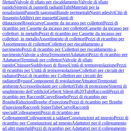
filettati
Valvole di sfiato per riscaldamento
Valvole di sfiato
rapido
Sistemi di pannelli radianti
Tubi
Materiali per la
posa
Isolanti
Pannelli sagomati
Bande perimetrali
Nastri adesivi
Clip di
fissaggio
Additivi per massetti
Giunti di
dilatazione
Reggicurve
Cassette da incasso per collettori
Pezzi di
ricambio per Cassette da incasso per collettori
Cassette da incasso per
collettori, in metallo
Pezzi di ricambio per Cassette da incasso per
collettori, in metallo
Assortimento di collettori
Pezzi di ricambio per
Assortimento di collettori
Collettori per riscaldamento a
pavimento
Pezzi di ricambio per Collettori per riscaldamento a
pavimento
Valvole a sfera
Termometri
Adattatori
Pezzi di ricambio per
Adattatori
Terminali per collettori
Valvole di sfiato
rapido
Chiusure
Suddivisori di flusso
Unità di termoregolazione
Pezzi
di ricambio per Unità di termoregolazione
Collettori per circuiti dei
radiatori
Pezzi di ricambio per Collettori per circuiti dei
radiatori
Bypass
Componenti di regolazione
Attuatori
Termostati
ambiente
Accessori
Isolanti per collettori
Tubi di protezione
Sistemi di
smaltimento dell’edificio
Geberit Silent-db20
Tubi
Raccordi
Pezzi di
ricambio per Raccordi
Curve
Braghe
Pezzi di ricambio per
Braghe
Riduzioni
Braghe d'ispezione
Pezzi di ricambio per Braghe
d'ispezione
Raccordi SuperTube
Curve
Raccordi
speciali
Collegamenti
Pezzi di ricambio per
Collegamenti
Collegamenti a saldare
Congiunzioni ad innesto
Pezzi di
ricambio per Congiunzioni ad innesto
Adattatori per il collegamento
ad altri materiali
Pezzi di ricambio per Adattatori per il collegamento