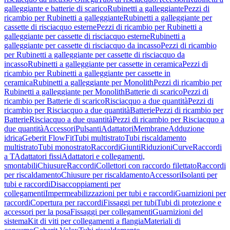
galleggiante e batterie di scarico
Rubinetti a galleggiante
Pezzi di
ricambio per Rubinetti a galleggiante
Rubinetti a galleggiante per
cassette di risciacquo esterne
Pezzi di ricambio per Rubinetti a
galleggiante per cassette di risciacquo esterne
Rubinetti a
galleggiante per cassette di risciacquo da incasso
Pezzi di ricambio
per Rubinetti a galleggiante per cassette di risciacquo da
incasso
Rubinetti a galleggiante per cassette in ceramica
Pezzi di
ricambio per Rubinetti a galleggiante per cassette in
ceramica
Rubinetti a galleggiante per Monolith
Pezzi di ricambio per
Rubinetti a galleggiante per Monolith
Batterie di scarico
Pezzi di
ricambio per Batterie di scarico
Risciacquo a due quantità
Pezzi di
ricambio per Risciacquo a due quantità
Batterie
Pezzi di ricambio per
Batterie
Risciacquo a due quantità
Pezzi di ricambio per Risciacquo a
due quantità
Accessori
Pulsanti
Adattatori
Membrane
Adduzione
idrica
Geberit FlowFit
Tubi multistrato
Tubi riscaldamento
multistrato
Tubi monostrato
Raccordi
Giunti
Riduzioni
Curve
Raccordi
a T
Adattatori fissi
Adattatori e collegamenti,
smontabili
Chiusure
Raccordi
Collettori con raccordo filettato
Raccordi
per riscaldamento
Chiusure per riscaldamento
Accessori
Isolanti per
tubi e raccordi
Disaccoppiamenti per
collegamenti
Impermeabilizzazioni per tubi e raccordi
Guarnizioni per
raccordi
Copertura per raccordi
Fissaggi per tubi
Tubi di protezione e
accessori per la posa
Fissaggi per collegamenti
Guarnizioni del
sistema
Kit di viti per collegamenti a flangia
Materiali di