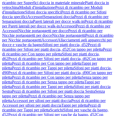
ricambio per Superfici doccia in materiale minerale
Piatti doccia in
vetrochina
Moduli d'installazione
Pezzi di ricambio per Moduli
d'installazione
Sifoni doccia specifici
Pezzi di ricambio per Sifoni
doccia specifici
Accessori
Separazioni doccia
Pezzi di ricambio per
Separazioni doccia
Pareti laterali per docce walk-in
Pezzi di ricambio
per Pareti laterali per docce walk-in
Accessori
Pezzi di ricambio per
Accessori
Nicchie portaoggetti per docce
Pezzi di ricambio per
Nicchie portaoggetti per docce
Nicchie portaoggetti
Pezzi di ricambio
per Nicchie portaoggetti
Accessori
Allacciamenti agli apparecchi per
docce e vasche da bagno
Sifoni per piatti doccia, d52
Pezzi di
ricambio per Sifoni per piatti doccia, d52
Con tappo per piletta
Pezzi
di ricambio per Con tappo per piletta
Sifoni per piatti doccia,
d62
Pezzi di ricambio per Sifoni per piatti doccia, d62
Con tappo per
piletta
Pezzi di ricambio per Con tappo per piletta
Tappi per
piletta
Pezzi di ricambio per Tappi per piletta
Sifoni per piatti doccia,
d90
Pezzi di ricambio per Sifoni per piatti doccia, d90
Con tappo per
piletta
Pezzi di ricambio per Con tappo per piletta
Senza tappo per
piletta
Pezzi di ricambio per Senza tappo per piletta
Tappi per
piletta
Pezzi di ricambio per Tappi per piletta
Sifoni per piatti doccia
Sestra
Pezzi di ricambio per Sifoni per piatti doccia Sestra
Senza
tappo per piletta
Pezzi di ricambio per Senza tappo per
piletta
Accessori per sifoni per piatti doccia
Pezzi di ricambio per
Accessori per sifoni per piatti doccia
Tappi per piletta
Pezzi di
ricambio per Tappi per piletta
Scarichi
Sifoni per vasche da bagno,
d52
Pezzi di ricambio per Sifoni per vasche da bagno, d52
Con