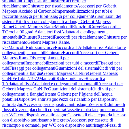
smontabili
Compensatori
Chiusure
Raccordi per
riscaldamento
Chiusure per riscaldamento
Accessori per Geberit
Mapress Acciaio al Carbonio
Impermeabilizzazioni per tubi e
raccordi
Fissaggi per tubi
Fissaggi per collegamenti
Guarnizioni del
sistema
Kit di viti per collegamenti a flangia
Geberit Mapress
Rame
Geberit Mapress Rame
Manicotti
Riduzioni
Curve
Raccordi a
T
Croci a 90 gradi
Adattatori fissi
Adattatori e collegamenti,
smontabili
Chiusure
Raccordi
Raccordi per riscaldamento
Chiusure per
riscaldamento
Geberit Mapress Rame,
gas
Manicotti
Riduzioni
Curve
Raccordi a T
Adattatori fissi
Adattatori e
collegamenti, smontabili
Chiusure
Raccordi
Accessori per Geberit
Mapress Rame
Disaccoppiamenti per
collegamenti
Impermeabilizzazioni per tubi e raccordi
Fissaggi per
tubi
Fissaggi per collegamenti
Guarnizioni del sistema
Kit di viti per
collegamenti a flangia
Geberit Mapress CuNiFe
Geberit Mapress
CuNiFe
Tubi 2.1972
Manicotti
Riduzioni
Curve
Raccordi a
T
Adattatori fissi
Adattatori e collegamenti, smontabili
Accessori per
Geberit Mapress CuNiFe
Guarnizioni del sistema
Kit di viti per
collegamenti a flangia
Sistema Geberit per l’Igiene dell’acqua
potabile
Dispositivi antiristagno
Pezzi di ricambio per Dispositivi
antiristagno
Accessori per dispositivi antiristagno
Sensori
Riduttore di
flusso
Cover e placche di copertura
Cassette di risciacquo e comandi
per WC con dispositivo antiristagno
Cassette di risciacquo da incasso
con dispositivo antiristagno integrato
Accessori per cassette di
risciacquo e comandi per WC con dispositivo antiristagno
Pezzi di