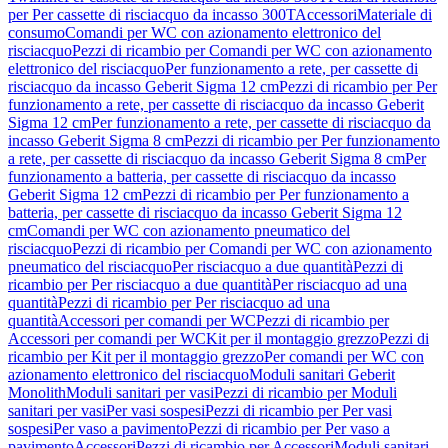
per Per cassette di risciacquo da incasso 300T
Accessori
Materiale di
consumo
Comandi per WC con azionamento elettronico del
risciacquo
Pezzi di ricambio per Comandi per WC con azionamento
elettronico del risciacquo
Per funzionamento a rete, per cassette di
risciacquo da incasso Geberit Sigma 12 cm
Pezzi di ricambio per Per
funzionamento a rete, per cassette di risciacquo da incasso Geberit
Sigma 12 cm
Per funzionamento a rete, per cassette di risciacquo da
incasso Geberit Sigma 8 cm
Pezzi di ricambio per Per funzionamento
a rete, per cassette di risciacquo da incasso Geberit Sigma 8 cm
Per
funzionamento a batteria, per cassette di risciacquo da incasso
Geberit Sigma 12 cm
Pezzi di ricambio per Per funzionamento a
batteria, per cassette di risciacquo da incasso Geberit Sigma 12
cm
Comandi per WC con azionamento pneumatico del
risciacquo
Pezzi di ricambio per Comandi per WC con azionamento
pneumatico del risciacquo
Per risciacquo a due quantità
Pezzi di
ricambio per Per risciacquo a due quantità
Per risciacquo ad una
quantità
Pezzi di ricambio per Per risciacquo ad una
quantità
Accessori per comandi per WC
Pezzi di ricambio per
Accessori per comandi per WC
Kit per il montaggio grezzo
Pezzi di
ricambio per Kit per il montaggio grezzo
Per comandi per WC con
azionamento elettronico del risciacquo
Moduli sanitari Geberit
Monolith
Moduli sanitari per vasi
Pezzi di ricambio per Moduli
sanitari per vasi
Per vasi sospesi
Pezzi di ricambio per Per vasi
sospesi
Per vaso a pavimento
Pezzi di ricambio per Per vaso a
pavimento
Accessori
Pezzi di ricambio per Accessori
Moduli sanitari