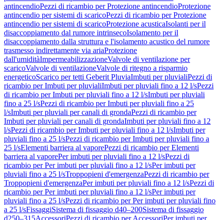
antincendio
Pezzi di ricambio per Protezione antincendio
Protezione
antincendio per sistemi di scarico
Pezzi di ricambio per Protezione
antincendio per sistemi di scarico
Protezione acustica
Isolanti per il
disaccoppiamento dal rumore intrinseco
Isolamento per il
disaccoppiamento dalla struttura e l'isolamento acustico del rumore
trasmesso indirettamente via aria
Protezione
dall'umidità
Impermeabilizzazione
Valvole di ventilazione per
scarico
Valvole di ventilazione
Valvole di ritegno a risparmio
energetico
Scarico per tetti Geberit Pluvia
Imbuti per pluviali
Pezzi di
ricambio per Imbuti per pluviali
Imbuti per pluviali fino a 12 l/s
Pezzi
di ricambio per Imbuti per pluviali fino a 12 l/s
Imbuti per pluviali
fino a 25 l/s
Pezzi di ricambio per Imbuti per pluviali fino a 25
l/s
Imbuti per pluviali per canali di gronda
Pezzi di ricambio per
Imbuti per pluviali per canali di gronda
Imbuti per pluviali fino a 12
l/s
Pezzi di ricambio per Imbuti per pluviali fino a 12 l/s
Imbuti per
pluviali fino a 25 l/s
Pezzi di ricambio per Imbuti per pluviali fino a
25 l/s
Elementi barriera al vapore
Pezzi di ricambio per Elementi
barriera al vapore
Per imbuti per pluviali fino a 12 l/s
Pezzi di
ricambio per Per imbuti per pluviali fino a 12 l/s
Per imbuti per
pluviali fino a 25 l/s
Troppopieni d'emergenza
Pezzi di ricambio per
Troppopieni d'emergenza
Per imbuti per pluviali fino a 12 l/s
Pezzi di
ricambio per Per imbuti per pluviali fino a 12 l/s
Per imbuti per
pluviali fino a 25 l/s
Pezzi di ricambio per Per imbuti per pluviali fino
a 25 l/s
Fissaggi
Sistema di fissaggio d40–200
Sistema di fissaggio
d250–315
Accessori
Pezzi di ricambio per Accessori
Per imbuti per