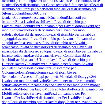
ricambio per Prolunghe del tubo di risciacquo e del cannotto
Curve
tecniche
Pezzi di ricambio per Curve tecniche
Sifoni per bidet
Pezzi di
ricambio per Sifoni per bidet
Sifoni tubolari
Pezzi di ricambio per
Sifoni tubolari
Manicotti
Curve
tecniche
Coperture
Allacciamenti
Guarnizioni
Manicotti per
brasatura
Zona lavabo
Lavabi
Lavabi
Pezzi di ricambio per
Lavabi
Lavabi doppi
Pezzi di ricambio per Lavabi doppi
Lavabi per
mobili sottolavabo
Pezzi di ricambio per Lavabi per mobili
sottolavabo
Lavabi da appoggio
Pezzi di ricambio per Lavabi da
appoggio
Lavamani
Pezzi di ricambio per Lavamani
Lavamani ad
angolo
Lavabi a semincasso
Pezzi di ricambio per Lavabi a
semincasso
Lavabi ad incasso
Pezzi di ricambio per Lavabi ad
incasso
Lavabi da incasso sottopiano
Pezzi di ricambio per Lavabi da
incasso sottopiano
Lavabi a canale
Lavabi Comfort
Lavabi per
bambini
Lavabi a canale
Ulteriori lavabi
Pezzi di ricambio per
Ulteriori lavabi
Vuotatoi
Pezzi di ricambio per Vuotatoi
Lavatoi
polivalenti
Accessori
Colonne
Pezzi di ricambio per
Colonne
Colonne
Semicolonne
Pezzi di ricambio per
Semicolonne
Accessori
Tappi per piletta
Materiale di fissaggio
Set
lavabo con mobile sottolavabo
Set lavabo per mobile con mobile
sottolavabo
Pezzi di ricambio per Set lavabo per mobile con mobile
sottolavabo
Mobili per bagno
Mobili sottolavabo
Pezzi di ricambio per
Mobili sottolavabo
Per lavamani
Pezzi di ricambio per Per
lavamani
Per lavabi
Pezzi di ricambio per Per lavabi
Per lavabi
doppi
Pezzi di ricambio per Per lavabi doppi
Piani per lavabo
Pezzi di