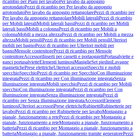
ricambio per Piani per lavabo
Per lavabo da appoggio
arrotondato
Pezzi di ricambio per Per lavabo da appoggio
arrotondato
Per lavabo da appoggio rettangolare
Pezzi di ricambio per
Per lavabo da appoggio rettangolare
Mobili laterali
Pezzi di ricambio
per Mobili laterali
Mobili laterali bassi
Pezzi di ricambio per Mobili
laterali bassi
Mobili a colonna
Pezzi di ricambio per Mobili a
colonna
Mobili a mezza altezza
Pezzi di ricambio per Mobili a mezza
altezza
Mobili pensili
Pezzi di ricambio per Mobili pensili
Ulteriori
mobili per bagno
Pezzi di ricambio per Ulteriori mobili per
bagno
Mensole contenitore
Pezzi di ricambio per Mensole
contenitore
Accessori
Inserti per cassetti e portaoggetti
Portasalviette e
ganci portasalviette
Elementi luminosi
Maniglie
Set piedini
Lavagne
magnetiche
Prese elettriche
Ulteriori accessori
Specchi e mobili
specchio
Specchio
Pezzi di ricambio per Specchio
Con illuminazione
integrata
Pezzi di ricambio per Con illuminazione integrata
Senza
illuminazione integrata
Mobili specchio
Pezzi di ricambio per Mobili
specchio
Con illuminazione integrata
Pezzi di ricambio per Con
illuminazione integrata
Senza illuminazione integrata
Pezzi di
ricambio per Senza illuminazione integrata
Accessori
Elementi
luminosi
Ulteriori accessori
Prese elettriche
Rubinetti
Rubinetterie per
lavabo
Pezzi di ricambio per Rubinetterie per lavabo
Montaggio a
pianale, funzionamento a rete
Pezzi di ricambio per Montaggio a
pianale, funzionamento a rete
Montaggio a pianale, funzionamento a
batteria
Pezzi di ricambio per Montaggio a pianale, funzionamento a
batteria
Montaggio a pianale, funzionamento tramite generatore
Pezzi