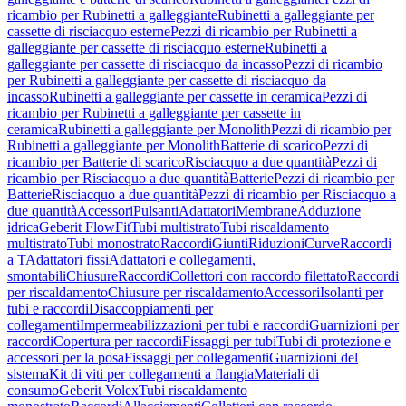
ricambio per Rubinetti a galleggiante
Rubinetti a galleggiante per
cassette di risciacquo esterne
Pezzi di ricambio per Rubinetti a
galleggiante per cassette di risciacquo esterne
Rubinetti a
galleggiante per cassette di risciacquo da incasso
Pezzi di ricambio
per Rubinetti a galleggiante per cassette di risciacquo da
incasso
Rubinetti a galleggiante per cassette in ceramica
Pezzi di
ricambio per Rubinetti a galleggiante per cassette in
ceramica
Rubinetti a galleggiante per Monolith
Pezzi di ricambio per
Rubinetti a galleggiante per Monolith
Batterie di scarico
Pezzi di
ricambio per Batterie di scarico
Risciacquo a due quantità
Pezzi di
ricambio per Risciacquo a due quantità
Batterie
Pezzi di ricambio per
Batterie
Risciacquo a due quantità
Pezzi di ricambio per Risciacquo a
due quantità
Accessori
Pulsanti
Adattatori
Membrane
Adduzione
idrica
Geberit FlowFit
Tubi multistrato
Tubi riscaldamento
multistrato
Tubi monostrato
Raccordi
Giunti
Riduzioni
Curve
Raccordi
a T
Adattatori fissi
Adattatori e collegamenti,
smontabili
Chiusure
Raccordi
Collettori con raccordo filettato
Raccordi
per riscaldamento
Chiusure per riscaldamento
Accessori
Isolanti per
tubi e raccordi
Disaccoppiamenti per
collegamenti
Impermeabilizzazioni per tubi e raccordi
Guarnizioni per
raccordi
Copertura per raccordi
Fissaggi per tubi
Tubi di protezione e
accessori per la posa
Fissaggi per collegamenti
Guarnizioni del
sistema
Kit di viti per collegamenti a flangia
Materiali di
consumo
Geberit Volex
Tubi riscaldamento