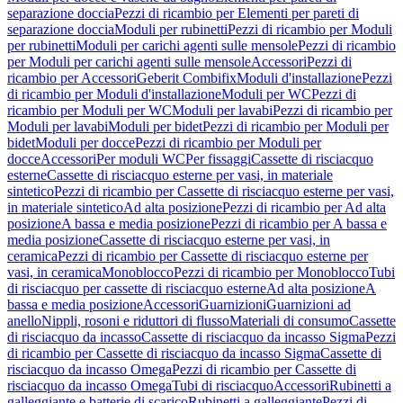
separazione doccia
Pezzi di ricambio per Elementi per pareti di
separazione doccia
Moduli per rubinetti
Pezzi di ricambio per Moduli
per rubinetti
Moduli per carichi agenti sulle mensole
Pezzi di ricambio
per Moduli per carichi agenti sulle mensole
Accessori
Pezzi di
ricambio per Accessori
Geberit Combifix
Moduli d'installazione
Pezzi
di ricambio per Moduli d'installazione
Moduli per WC
Pezzi di
ricambio per Moduli per WC
Moduli per lavabi
Pezzi di ricambio per
Moduli per lavabi
Moduli per bidet
Pezzi di ricambio per Moduli per
bidet
Moduli per docce
Pezzi di ricambio per Moduli per
docce
Accessori
Per moduli WC
Per fissaggi
Cassette di risciacquo
esterne
Cassette di risciacquo esterne per vasi, in materiale
sintetico
Pezzi di ricambio per Cassette di risciacquo esterne per vasi,
in materiale sintetico
Ad alta posizione
Pezzi di ricambio per Ad alta
posizione
A bassa e media posizione
Pezzi di ricambio per A bassa e
media posizione
Cassette di risciacquo esterne per vasi, in
ceramica
Pezzi di ricambio per Cassette di risciacquo esterne per
vasi, in ceramica
Monoblocco
Pezzi di ricambio per Monoblocco
Tubi
di risciacquo per cassette di risciacquo esterne
Ad alta posizione
A
bassa e media posizione
Accessori
Guarnizioni
Guarnizioni ad
anello
Nippli, rosoni e riduttori di flusso
Materiali di consumo
Cassette
di risciacquo da incasso
Cassette di risciacquo da incasso Sigma
Pezzi
di ricambio per Cassette di risciacquo da incasso Sigma
Cassette di
risciacquo da incasso Omega
Pezzi di ricambio per Cassette di
risciacquo da incasso Omega
Tubi di risciacquo
Accessori
Rubinetti a
galleggiante e batterie di scarico
Rubinetti a galleggiante
Pezzi di