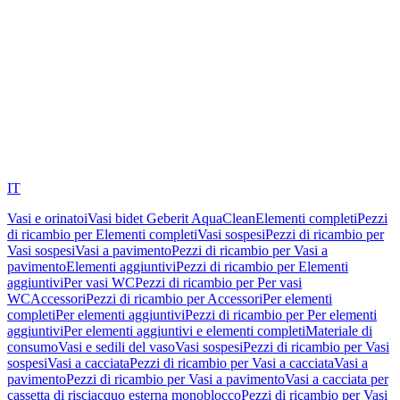
IT
Vasi e orinatoi
Vasi bidet Geberit AquaClean
Elementi completi
Pezzi
di ricambio per Elementi completi
Vasi sospesi
Pezzi di ricambio per
Vasi sospesi
Vasi a pavimento
Pezzi di ricambio per Vasi a
pavimento
Elementi aggiuntivi
Pezzi di ricambio per Elementi
aggiuntivi
Per vasi WC
Pezzi di ricambio per Per vasi
WC
Accessori
Pezzi di ricambio per Accessori
Per elementi
completi
Per elementi aggiuntivi
Pezzi di ricambio per Per elementi
aggiuntivi
Per elementi aggiuntivi e elementi completi
Materiale di
consumo
Vasi e sedili del vaso
Vasi sospesi
Pezzi di ricambio per Vasi
sospesi
Vasi a cacciata
Pezzi di ricambio per Vasi a cacciata
Vasi a
pavimento
Pezzi di ricambio per Vasi a pavimento
Vasi a cacciata per
cassetta di risciacquo esterna monoblocco
Pezzi di ricambio per Vasi