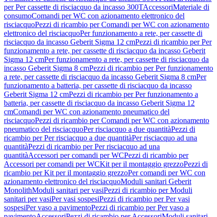
per Per cassette di risciacquo da incasso 300T
Accessori
Materiale di
consumo
Comandi per WC con azionamento elettronico del
risciacquo
Pezzi di ricambio per Comandi per WC con azionamento
elettronico del risciacquo
Per funzionamento a rete, per cassette di
risciacquo da incasso Geberit Sigma 12 cm
Pezzi di ricambio per Per
funzionamento a rete, per cassette di risciacquo da incasso Geberit
Sigma 12 cm
Per funzionamento a rete, per cassette di risciacquo da
incasso Geberit Sigma 8 cm
Pezzi di ricambio per Per funzionamento
a rete, per cassette di risciacquo da incasso Geberit Sigma 8 cm
Per
funzionamento a batteria, per cassette di risciacquo da incasso
Geberit Sigma 12 cm
Pezzi di ricambio per Per funzionamento a
batteria, per cassette di risciacquo da incasso Geberit Sigma 12
cm
Comandi per WC con azionamento pneumatico del
risciacquo
Pezzi di ricambio per Comandi per WC con azionamento
pneumatico del risciacquo
Per risciacquo a due quantità
Pezzi di
ricambio per Per risciacquo a due quantità
Per risciacquo ad una
quantità
Pezzi di ricambio per Per risciacquo ad una
quantità
Accessori per comandi per WC
Pezzi di ricambio per
Accessori per comandi per WC
Kit per il montaggio grezzo
Pezzi di
ricambio per Kit per il montaggio grezzo
Per comandi per WC con
azionamento elettronico del risciacquo
Moduli sanitari Geberit
Monolith
Moduli sanitari per vasi
Pezzi di ricambio per Moduli
sanitari per vasi
Per vasi sospesi
Pezzi di ricambio per Per vasi
sospesi
Per vaso a pavimento
Pezzi di ricambio per Per vaso a
pavimento
Accessori
Pezzi di ricambio per Accessori
Moduli sanitari