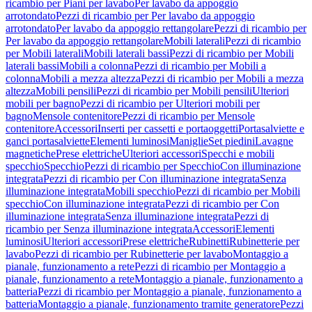
ricambio per Piani per lavabo
Per lavabo da appoggio
arrotondato
Pezzi di ricambio per Per lavabo da appoggio
arrotondato
Per lavabo da appoggio rettangolare
Pezzi di ricambio per
Per lavabo da appoggio rettangolare
Mobili laterali
Pezzi di ricambio
per Mobili laterali
Mobili laterali bassi
Pezzi di ricambio per Mobili
laterali bassi
Mobili a colonna
Pezzi di ricambio per Mobili a
colonna
Mobili a mezza altezza
Pezzi di ricambio per Mobili a mezza
altezza
Mobili pensili
Pezzi di ricambio per Mobili pensili
Ulteriori
mobili per bagno
Pezzi di ricambio per Ulteriori mobili per
bagno
Mensole contenitore
Pezzi di ricambio per Mensole
contenitore
Accessori
Inserti per cassetti e portaoggetti
Portasalviette e
ganci portasalviette
Elementi luminosi
Maniglie
Set piedini
Lavagne
magnetiche
Prese elettriche
Ulteriori accessori
Specchi e mobili
specchio
Specchio
Pezzi di ricambio per Specchio
Con illuminazione
integrata
Pezzi di ricambio per Con illuminazione integrata
Senza
illuminazione integrata
Mobili specchio
Pezzi di ricambio per Mobili
specchio
Con illuminazione integrata
Pezzi di ricambio per Con
illuminazione integrata
Senza illuminazione integrata
Pezzi di
ricambio per Senza illuminazione integrata
Accessori
Elementi
luminosi
Ulteriori accessori
Prese elettriche
Rubinetti
Rubinetterie per
lavabo
Pezzi di ricambio per Rubinetterie per lavabo
Montaggio a
pianale, funzionamento a rete
Pezzi di ricambio per Montaggio a
pianale, funzionamento a rete
Montaggio a pianale, funzionamento a
batteria
Pezzi di ricambio per Montaggio a pianale, funzionamento a
batteria
Montaggio a pianale, funzionamento tramite generatore
Pezzi