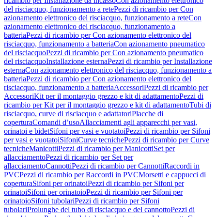
ricambio per Installazione da incasso
Con azionamento elettronico
del risciacquo, funzionamento a rete
Pezzi di ricambio per Con
azionamento elettronico del risciacquo, funzionamento a rete
Con
azionamento elettronico del risciacquo, funzionamento a
batteria
Pezzi di ricambio per Con azionamento elettronico del
risciacquo, funzionamento a batteria
Con azionamento pneumatico
del risciacquo
Pezzi di ricambio per Con azionamento pneumatico
del risciacquo
Installazione esterna
Pezzi di ricambio per Installazione
esterna
Con azionamento elettronico del risciacquo, funzionamento a
batteria
Pezzi di ricambio per Con azionamento elettronico del
risciacquo, funzionamento a batteria
Accessori
Pezzi di ricambio per
Accessori
Kit per il montaggio grezzo e kit di adattamento
Pezzi di
ricambio per Kit per il montaggio grezzo e kit di adattamento
Tubi di
risciacquo, curve di risciacquo e adattatori
Placche di
copertura
Comandi d’uso
Allacciamenti agli apparecchi per vasi,
orinatoi e bidet
Sifoni per vasi e vuotatoi
Pezzi di ricambio per Sifoni
per vasi e vuotatoi
Sifoni
Curve tecniche
Pezzi di ricambio per Curve
tecniche
Manicotti
Pezzi di ricambio per Manicotti
Set per
allacciamento
Pezzi di ricambio per Set per
allacciamento
Cannotti
Pezzi di ricambio per Cannotti
Raccordi in
PVC
Pezzi di ricambio per Raccordi in PVC
Morsetti e cappucci di
copertura
Sifoni per orinatoi
Pezzi di ricambio per Sifoni per
orinatoi
Sifoni per orinatoio
Pezzi di ricambio per Sifoni per
orinatoio
Sifoni tubolari
Pezzi di ricambio per Sifoni
tubolari
Prolunghe del tubo di risciacquo e del cannotto
Pezzi di