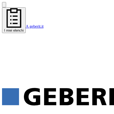
A geberit.it
I miei elenchi