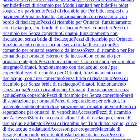
per bidet
Pezzi di ricambio per Moduli sanitari per bidet
Per bidet
sospesi e a pavimento
Pezzi di ricambio per Per bidet sospesi e a
pavimento
Orinatoi
Orinatoi, funzionamento con risciacquo, con
bordo di risciacquo
Pezzi di ricambio per Orinatoi, funzionamento
con risciacquo, con bordo di risciacquo
Senza coperchio
Pezzi di
ricambio per Senza coperchio
Orinatoi, funzionamento con
risciacquo, senza brida di risciacquo
Pezzi di ricambio per Orinatoi,
funzionamento con risciacquo, senza brida di risciacquo
Per
comando per orinatoi esterno o da incasso
Pezzi di ricambio per Per
comando per orinatoi esterno o da incasso
Con comando per
orinatoio integrato
Pezzi di ricambio per Con comando per orinatoio
integrato
Orinatoi, funzionamento con risciacquo, con / per
coperchio
Pezzi di ricambio per Orinatoi, funzionamento con
risciacquo, con / per coperchio
Senza brida di risciacquo
Pezzi di
ricambio per Senza brida di risciacquo
Orinatoi, funzionamento
senza acqua
Pezzi di ricambio per Orinatoi, funzionamento senza
acqua
Senza coperchio
Pezzi di ricambio per Senza coperchio
Pareti
di separazione per orinatoi
Pareti di separazione per orinatoi, in
materiale sintetico
Pareti di separazione per orinatoi, in vetro
Pareti di
separazione per orinatoi, in vetrochina
Accessori
Pezzi di ricambio
per Accessori
Sifoni e accessori sifone
Tubi di risciacquo, curve di
risciacquo e adattatori
Pezzi di ricambio per Tubi di risciacquo, curve
di risciacquo e adattatori
Accessori per erogatore
Materiale di
fissaggio
Comandi per orinatoi
Installazione da incasso
Pezzi di