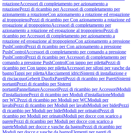
rotazione
Accessori di completamento per azionamento a
rotazione
Pezzi di ricambio per Accessori di completamento per
azionamento a rotazione
Con azionamento a rotazione ed erogazione
al troppopieno
Pezzi di ricambio per Con azionamento a rotazione ed
erogazione al troppopieno
Accessori di completamento per
azionamento a rotazione ed erogazione al troppopieno
Pezzi di
ricambio per Accessori di completamento per azionamento a
rotazione ed erogazione al troppopieno
Con azionamento a pressione
PushControl
Pezzi di ricambio per Con azionamento a pressione
PushControl
Accessori di completamento per comando a pressione
PushControl
Pezzi di ricambio per Accessori di completamento per
comando a pressione PushControl
Con tappo per piletta
Pezzi di
ricambio per Con tappo per piletta
Accessori per sifoni per vasche da
bagno
Tappi per piletta
Allacciamenti idrici
Sistemi di installazione e
di risciacquo
Geberit Duofix
Pareti
Pezzi di ricambio per Pareti
Sistemi
portanti
Pezzi di ricambio per Sistemi
portanti
Pannellature
Accessori
Pezzi di ricambio per Accessori
Moduli
d'installazione
Pezzi di ricambio per Moduli d'installazione
Moduli
per WC
Pezzi di ricambio per Moduli per WC
Moduli per
lavabi
Pezzi di ricambio per Moduli per lavabi
Moduli per bidet
Pezzi
di ricambio per Moduli per bidet
Moduli per orinatoi
Pezzi di
ricambio per Moduli per orinatoi
Moduli per docce con scarico a
parete
Pezzi di ricambio per Moduli per docce con scarico a
parete
Moduli per docce e vasche da bagno
Pezzi di ricambio per
Moduli per docce e vasche da bagno
Elementi per pareti di