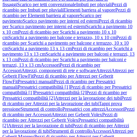
fissaggi
Scarico per tetti convenzionale
Imbuti per pluviali
Pezzi di
ricambio per Imbuti per pluviali
Elementi barriera al vapore
Pezzi di
ricambio per Elementi barriera al vapore
Scarico per
pavimento
Scarico pavimento per interni ed esterni
Pezzi di ricambio
per Scarico pavimento per interni ed esterni
Scarichi a pavimento 10
x 10 cm
Pezzi di ricambio per Scarichi a pavimento 10 x 10
cm
Scarichi a pavimento per balcone e terrazzo, 10 x 10 cm
Pezzi di
ricambio per Scarichi a pavimento per balcone e terrazzo, 10 x 10
cm
Scarichi a pavimento 13 x 13 cm
Pezzi di ricambio per Scarichi a
pavimento 13 x 13 cm
Scarichi a pavimento per balconi e terrazzi, 13
x 13 cm
Pezzi di ricambio per Scarichi a pavimento per balconi e
terrazzi, 13 x 13 cm
Accessori
Pezzi di ricambio per
Accessori
Attrezzi, componenti di rete e software
Attrezzi
Attrezzi per
Geberit FlowFit
Pezzi di ricambio per Attrezzi per Geberit
FlowFit
Pressatrici manuali
Pezzi di ricambio per Pressatrici
manuali
Pressatrici compatibilità [1]
Pezzi di ricambio per Pressatrici
compatibilità [1]
Pressatrici compatibilità [2]
Pezzi di ricambio per
Pressatrici compatibilità [2]
Attrezzi per la lavorazione dei tubi
Pezzi
di ricambio per Attrezzi per la lavorazione dei tubi
Tappi prova
pressione
Strumenti di controllo
Pressatrici con attrezzi
Accessori
Pezzi
di ricambio per Accessori
Attrezzi per Geberit Volex
Pezzi di
ricambio per Attrezzi per Geberit Volex
Pressatrici compatibilità
[2]
Attrezzi per la lavorazione di tubi
Pezzi di ricambio per Attrezzi
per la lavorazione di tubi
Strumenti di controllo
Accessori
Attrezzi per
Geberit Mapress
Pezzi di ricambio per Attrezzi per Geberit