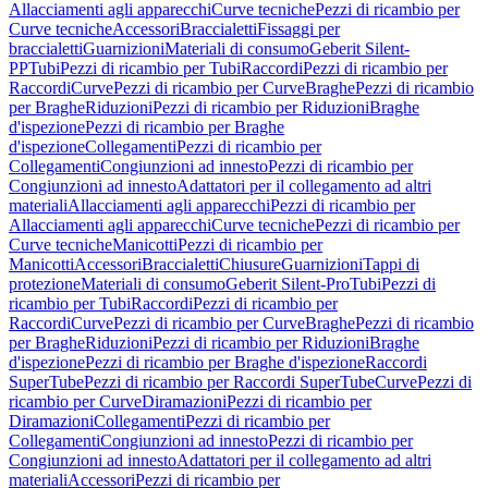
Allacciamenti agli apparecchi
Curve tecniche
Pezzi di ricambio per
Curve tecniche
Accessori
Braccialetti
Fissaggi per
braccialetti
Guarnizioni
Materiali di consumo
Geberit Silent-
PP
Tubi
Pezzi di ricambio per Tubi
Raccordi
Pezzi di ricambio per
Raccordi
Curve
Pezzi di ricambio per Curve
Braghe
Pezzi di ricambio
per Braghe
Riduzioni
Pezzi di ricambio per Riduzioni
Braghe
d'ispezione
Pezzi di ricambio per Braghe
d'ispezione
Collegamenti
Pezzi di ricambio per
Collegamenti
Congiunzioni ad innesto
Pezzi di ricambio per
Congiunzioni ad innesto
Adattatori per il collegamento ad altri
materiali
Allacciamenti agli apparecchi
Pezzi di ricambio per
Allacciamenti agli apparecchi
Curve tecniche
Pezzi di ricambio per
Curve tecniche
Manicotti
Pezzi di ricambio per
Manicotti
Accessori
Braccialetti
Chiusure
Guarnizioni
Tappi di
protezione
Materiali di consumo
Geberit Silent-Pro
Tubi
Pezzi di
ricambio per Tubi
Raccordi
Pezzi di ricambio per
Raccordi
Curve
Pezzi di ricambio per Curve
Braghe
Pezzi di ricambio
per Braghe
Riduzioni
Pezzi di ricambio per Riduzioni
Braghe
d'ispezione
Pezzi di ricambio per Braghe d'ispezione
Raccordi
SuperTube
Pezzi di ricambio per Raccordi SuperTube
Curve
Pezzi di
ricambio per Curve
Diramazioni
Pezzi di ricambio per
Diramazioni
Collegamenti
Pezzi di ricambio per
Collegamenti
Congiunzioni ad innesto
Pezzi di ricambio per
Congiunzioni ad innesto
Adattatori per il collegamento ad altri
materiali
Accessori
Pezzi di ricambio per