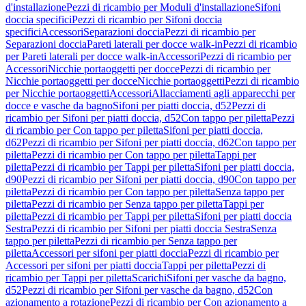
d'installazione
Pezzi di ricambio per Moduli d'installazione
Sifoni
doccia specifici
Pezzi di ricambio per Sifoni doccia
specifici
Accessori
Separazioni doccia
Pezzi di ricambio per
Separazioni doccia
Pareti laterali per docce walk-in
Pezzi di ricambio
per Pareti laterali per docce walk-in
Accessori
Pezzi di ricambio per
Accessori
Nicchie portaoggetti per docce
Pezzi di ricambio per
Nicchie portaoggetti per docce
Nicchie portaoggetti
Pezzi di ricambio
per Nicchie portaoggetti
Accessori
Allacciamenti agli apparecchi per
docce e vasche da bagno
Sifoni per piatti doccia, d52
Pezzi di
ricambio per Sifoni per piatti doccia, d52
Con tappo per piletta
Pezzi
di ricambio per Con tappo per piletta
Sifoni per piatti doccia,
d62
Pezzi di ricambio per Sifoni per piatti doccia, d62
Con tappo per
piletta
Pezzi di ricambio per Con tappo per piletta
Tappi per
piletta
Pezzi di ricambio per Tappi per piletta
Sifoni per piatti doccia,
d90
Pezzi di ricambio per Sifoni per piatti doccia, d90
Con tappo per
piletta
Pezzi di ricambio per Con tappo per piletta
Senza tappo per
piletta
Pezzi di ricambio per Senza tappo per piletta
Tappi per
piletta
Pezzi di ricambio per Tappi per piletta
Sifoni per piatti doccia
Sestra
Pezzi di ricambio per Sifoni per piatti doccia Sestra
Senza
tappo per piletta
Pezzi di ricambio per Senza tappo per
piletta
Accessori per sifoni per piatti doccia
Pezzi di ricambio per
Accessori per sifoni per piatti doccia
Tappi per piletta
Pezzi di
ricambio per Tappi per piletta
Scarichi
Sifoni per vasche da bagno,
d52
Pezzi di ricambio per Sifoni per vasche da bagno, d52
Con
azionamento a rotazione
Pezzi di ricambio per Con azionamento a