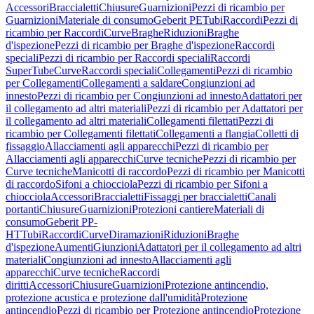
Accessori
Braccialetti
Chiusure
Guarnizioni
Pezzi di ricambio per
Guarnizioni
Materiale di consumo
Geberit PE
Tubi
Raccordi
Pezzi di
ricambio per Raccordi
Curve
Braghe
Riduzioni
Braghe
d'ispezione
Pezzi di ricambio per Braghe d'ispezione
Raccordi
speciali
Pezzi di ricambio per Raccordi speciali
Raccordi
SuperTube
Curve
Raccordi speciali
Collegamenti
Pezzi di ricambio
per Collegamenti
Collegamenti a saldare
Congiunzioni ad
innesto
Pezzi di ricambio per Congiunzioni ad innesto
Adattatori per
il collegamento ad altri materiali
Pezzi di ricambio per Adattatori per
il collegamento ad altri materiali
Collegamenti filettati
Pezzi di
ricambio per Collegamenti filettati
Collegamenti a flangia
Colletti di
fissaggio
Allacciamenti agli apparecchi
Pezzi di ricambio per
Allacciamenti agli apparecchi
Curve tecniche
Pezzi di ricambio per
Curve tecniche
Manicotti di raccordo
Pezzi di ricambio per Manicotti
di raccordo
Sifoni a chiocciola
Pezzi di ricambio per Sifoni a
chiocciola
Accessori
Braccialetti
Fissaggi per braccialetti
Canali
portanti
Chiusure
Guarnizioni
Protezioni cantiere
Materiali di
consumo
Geberit PP-
HT
Tubi
Raccordi
Curve
Diramazioni
Riduzioni
Braghe
d'ispezione
Aumenti
Giunzioni
Adattatori per il collegamento ad altri
materiali
Congiunzioni ad innesto
Allacciamenti agli
apparecchi
Curve tecniche
Raccordi
diritti
Accessori
Chiusure
Guarnizioni
Protezione antincendio,
protezione acustica e protezione dall'umidità
Protezione
antincendio
Pezzi di ricambio per Protezione antincendio
Protezione