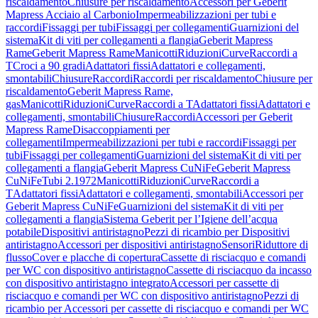
riscaldamento
Chiusure per riscaldamento
Accessori per Geberit
Mapress Acciaio al Carbonio
Impermeabilizzazioni per tubi e
raccordi
Fissaggi per tubi
Fissaggi per collegamenti
Guarnizioni del
sistema
Kit di viti per collegamenti a flangia
Geberit Mapress
Rame
Geberit Mapress Rame
Manicotti
Riduzioni
Curve
Raccordi a
T
Croci a 90 gradi
Adattatori fissi
Adattatori e collegamenti,
smontabili
Chiusure
Raccordi
Raccordi per riscaldamento
Chiusure per
riscaldamento
Geberit Mapress Rame,
gas
Manicotti
Riduzioni
Curve
Raccordi a T
Adattatori fissi
Adattatori e
collegamenti, smontabili
Chiusure
Raccordi
Accessori per Geberit
Mapress Rame
Disaccoppiamenti per
collegamenti
Impermeabilizzazioni per tubi e raccordi
Fissaggi per
tubi
Fissaggi per collegamenti
Guarnizioni del sistema
Kit di viti per
collegamenti a flangia
Geberit Mapress CuNiFe
Geberit Mapress
CuNiFe
Tubi 2.1972
Manicotti
Riduzioni
Curve
Raccordi a
T
Adattatori fissi
Adattatori e collegamenti, smontabili
Accessori per
Geberit Mapress CuNiFe
Guarnizioni del sistema
Kit di viti per
collegamenti a flangia
Sistema Geberit per l’Igiene dell’acqua
potabile
Dispositivi antiristagno
Pezzi di ricambio per Dispositivi
antiristagno
Accessori per dispositivi antiristagno
Sensori
Riduttore di
flusso
Cover e placche di copertura
Cassette di risciacquo e comandi
per WC con dispositivo antiristagno
Cassette di risciacquo da incasso
con dispositivo antiristagno integrato
Accessori per cassette di
risciacquo e comandi per WC con dispositivo antiristagno
Pezzi di
ricambio per Accessori per cassette di risciacquo e comandi per WC