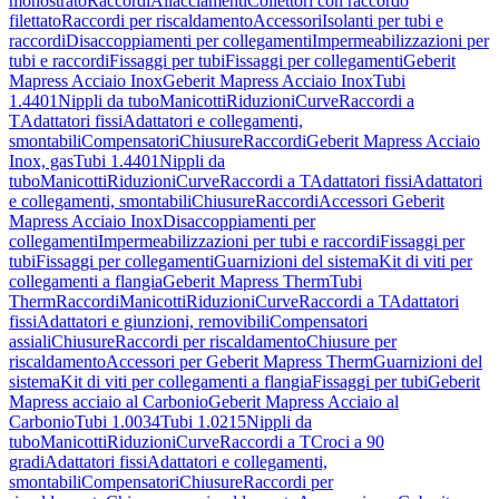
monostrato
Raccordi
Allacciamenti
Collettori con raccordo
filettato
Raccordi per riscaldamento
Accessori
Isolanti per tubi e
raccordi
Disaccoppiamenti per collegamenti
Impermeabilizzazioni per
tubi e raccordi
Fissaggi per tubi
Fissaggi per collegamenti
Geberit
Mapress Acciaio Inox
Geberit Mapress Acciaio Inox
Tubi
1.4401
Nippli da tubo
Manicotti
Riduzioni
Curve
Raccordi a
T
Adattatori fissi
Adattatori e collegamenti,
smontabili
Compensatori
Chiusure
Raccordi
Geberit Mapress Acciaio
Inox, gas
Tubi 1.4401
Nippli da
tubo
Manicotti
Riduzioni
Curve
Raccordi a T
Adattatori fissi
Adattatori
e collegamenti, smontabili
Chiusure
Raccordi
Accessori Geberit
Mapress Acciaio Inox
Disaccoppiamenti per
collegamenti
Impermeabilizzazioni per tubi e raccordi
Fissaggi per
tubi
Fissaggi per collegamenti
Guarnizioni del sistema
Kit di viti per
collegamenti a flangia
Geberit Mapress Therm
Tubi
Therm
Raccordi
Manicotti
Riduzioni
Curve
Raccordi a T
Adattatori
fissi
Adattatori e giunzioni, removibili
Compensatori
assiali
Chiusure
Raccordi per riscaldamento
Chiusure per
riscaldamento
Accessori per Geberit Mapress Therm
Guarnizioni del
sistema
Kit di viti per collegamenti a flangia
Fissaggi per tubi
Geberit
Mapress acciaio al Carbonio
Geberit Mapress Acciaio al
Carbonio
Tubi 1.0034
Tubi 1.0215
Nippli da
tubo
Manicotti
Riduzioni
Curve
Raccordi a T
Croci a 90
gradi
Adattatori fissi
Adattatori e collegamenti,
smontabili
Compensatori
Chiusure
Raccordi per