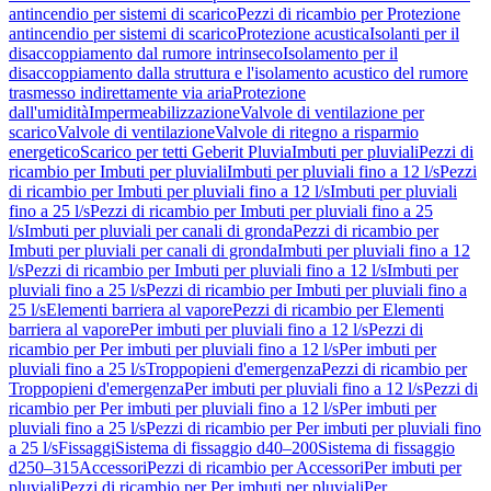
antincendio per sistemi di scarico
Pezzi di ricambio per Protezione
antincendio per sistemi di scarico
Protezione acustica
Isolanti per il
disaccoppiamento dal rumore intrinseco
Isolamento per il
disaccoppiamento dalla struttura e l'isolamento acustico del rumore
trasmesso indirettamente via aria
Protezione
dall'umidità
Impermeabilizzazione
Valvole di ventilazione per
scarico
Valvole di ventilazione
Valvole di ritegno a risparmio
energetico
Scarico per tetti Geberit Pluvia
Imbuti per pluviali
Pezzi di
ricambio per Imbuti per pluviali
Imbuti per pluviali fino a 12 l/s
Pezzi
di ricambio per Imbuti per pluviali fino a 12 l/s
Imbuti per pluviali
fino a 25 l/s
Pezzi di ricambio per Imbuti per pluviali fino a 25
l/s
Imbuti per pluviali per canali di gronda
Pezzi di ricambio per
Imbuti per pluviali per canali di gronda
Imbuti per pluviali fino a 12
l/s
Pezzi di ricambio per Imbuti per pluviali fino a 12 l/s
Imbuti per
pluviali fino a 25 l/s
Pezzi di ricambio per Imbuti per pluviali fino a
25 l/s
Elementi barriera al vapore
Pezzi di ricambio per Elementi
barriera al vapore
Per imbuti per pluviali fino a 12 l/s
Pezzi di
ricambio per Per imbuti per pluviali fino a 12 l/s
Per imbuti per
pluviali fino a 25 l/s
Troppopieni d'emergenza
Pezzi di ricambio per
Troppopieni d'emergenza
Per imbuti per pluviali fino a 12 l/s
Pezzi di
ricambio per Per imbuti per pluviali fino a 12 l/s
Per imbuti per
pluviali fino a 25 l/s
Pezzi di ricambio per Per imbuti per pluviali fino
a 25 l/s
Fissaggi
Sistema di fissaggio d40–200
Sistema di fissaggio
d250–315
Accessori
Pezzi di ricambio per Accessori
Per imbuti per
pluviali
Pezzi di ricambio per Per imbuti per pluviali
Per