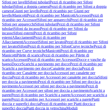
Sifoni per lavelli
Sifoni tubolari
Pezzi di ricambio per Sifoni
tubolari
Sifoni a doppia camera
Pezzi di ricambio per Sifoni a doppia
camera
Giunti per lavello
Pezzi di ricambio per Giunti per
lavello
Manicotti
Pezzi di ricambio per Manicotti
Accessori
Pezzi di
ricambio per Accessori
Sifoni per apparecchi
Pezzi di ricambio per
Sifoni per apparecchi
Sifoni tubolari
Pezzi di ricambio per Sifoni
tubolari
Sifoni da incasso
Pezzi di ricambio per Sifoni da
incasso
Sifoni esterni
Pezzi di ricambio per Sifoni
esterni
Allacciamenti
Pezzi di ricambio per
Allacciamenti
Accessori
Sifoni per lavatoi
Pezzi di ricambio per Sifoni
per lavatoi
Sifoni
Pezzi di ricambio per Sifoni
Curve tecniche
Pezzi di
ricambio per Curve tecniche
Manicotti
Pezzi di ricambio per
Manicotti
Pilette di scarico
Pezzi di ricambio per Pilette di
scarico
Accessori
Pezzi di ricambio per Accessori
Docce e vasche da
bagno
Docce
Scarichi a pavimento per docce
Pezzi di ricambio per
Scarichi a pavimento per docce
Canalette per doccia
Pezzi di
ricambio per Canalette per doccia
Accessori per canalette per
doccia
Pezzi di ricambio per Accessori per canalette per doccia
Sifoni
per doccia a pavimento
Pezzi di ricambio per Sifoni per doccia a
pavimento
Accessori per sifoni per doccia a pavimento
Pezzi di
ricambio per Accessori per sifoni per doccia a pavimento
Scarichi a
parete
Pezzi di ricambio per Scarichi a parete
Accessori per scarichi a
parete
Pezzi di ricambio per Accessori per scarichi a parete
Piatti
doccia e superfici doccia
Pezzi di ricambio per Piatti doccia e
superfici doccia
Piatti doccia in vetrochina
Moduli