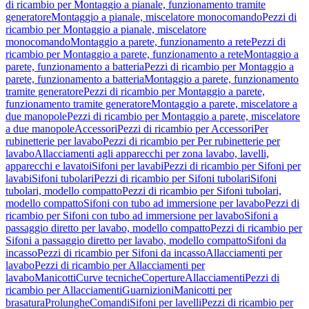
di ricambio per Montaggio a pianale, funzionamento tramite
generatore
Montaggio a pianale, miscelatore monocomando
Pezzi di
ricambio per Montaggio a pianale, miscelatore
monocomando
Montaggio a parete, funzionamento a rete
Pezzi di
ricambio per Montaggio a parete, funzionamento a rete
Montaggio a
parete, funzionamento a batteria
Pezzi di ricambio per Montaggio a
parete, funzionamento a batteria
Montaggio a parete, funzionamento
tramite generatore
Pezzi di ricambio per Montaggio a parete,
funzionamento tramite generatore
Montaggio a parete, miscelatore a
due manopole
Pezzi di ricambio per Montaggio a parete, miscelatore
a due manopole
Accessori
Pezzi di ricambio per Accessori
Per
rubinetterie per lavabo
Pezzi di ricambio per Per rubinetterie per
lavabo
Allacciamenti agli apparecchi per zona lavabo, lavelli,
apparecchi e lavatoi
Sifoni per lavabi
Pezzi di ricambio per Sifoni per
lavabi
Sifoni tubolari
Pezzi di ricambio per Sifoni tubolari
Sifoni
tubolari, modello compatto
Pezzi di ricambio per Sifoni tubolari,
modello compatto
Sifoni con tubo ad immersione per lavabo
Pezzi di
ricambio per Sifoni con tubo ad immersione per lavabo
Sifoni a
passaggio diretto per lavabo, modello compatto
Pezzi di ricambio per
Sifoni a passaggio diretto per lavabo, modello compatto
Sifoni da
incasso
Pezzi di ricambio per Sifoni da incasso
Allacciamenti per
lavabo
Pezzi di ricambio per Allacciamenti per
lavabo
Manicotti
Curve tecniche
Coperture
Allacciamenti
Pezzi di
ricambio per Allacciamenti
Guarnizioni
Manicotti per
brasatura
Prolunghe
Comandi
Sifoni per lavelli
Pezzi di ricambio per