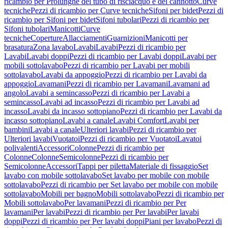
ricambio per Prolunghe del tubo di risciacquo e del cannotto
Curve
tecniche
Pezzi di ricambio per Curve tecniche
Sifoni per bidet
Pezzi di
ricambio per Sifoni per bidet
Sifoni tubolari
Pezzi di ricambio per
Sifoni tubolari
Manicotti
Curve
tecniche
Coperture
Allacciamenti
Guarnizioni
Manicotti per
brasatura
Zona lavabo
Lavabi
Lavabi
Pezzi di ricambio per
Lavabi
Lavabi doppi
Pezzi di ricambio per Lavabi doppi
Lavabi per
mobili sottolavabo
Pezzi di ricambio per Lavabi per mobili
sottolavabo
Lavabi da appoggio
Pezzi di ricambio per Lavabi da
appoggio
Lavamani
Pezzi di ricambio per Lavamani
Lavamani ad
angolo
Lavabi a semincasso
Pezzi di ricambio per Lavabi a
semincasso
Lavabi ad incasso
Pezzi di ricambio per Lavabi ad
incasso
Lavabi da incasso sottopiano
Pezzi di ricambio per Lavabi da
incasso sottopiano
Lavabi a canale
Lavabi Comfort
Lavabi per
bambini
Lavabi a canale
Ulteriori lavabi
Pezzi di ricambio per
Ulteriori lavabi
Vuotatoi
Pezzi di ricambio per Vuotatoi
Lavatoi
polivalenti
Accessori
Colonne
Pezzi di ricambio per
Colonne
Colonne
Semicolonne
Pezzi di ricambio per
Semicolonne
Accessori
Tappi per piletta
Materiale di fissaggio
Set
lavabo con mobile sottolavabo
Set lavabo per mobile con mobile
sottolavabo
Pezzi di ricambio per Set lavabo per mobile con mobile
sottolavabo
Mobili per bagno
Mobili sottolavabo
Pezzi di ricambio per
Mobili sottolavabo
Per lavamani
Pezzi di ricambio per Per
lavamani
Per lavabi
Pezzi di ricambio per Per lavabi
Per lavabi
doppi
Pezzi di ricambio per Per lavabi doppi
Piani per lavabo
Pezzi di