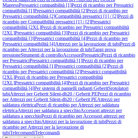
Mapress
Pressatrici compatibilità [1]
Pezzi di ricambio per Pressatrici
compatibilità [1]
Pressatrici compatibilità [2]
Pezzi di ricambio per
Pressatrici compatibilità [2]
Compatibilità pressatrici [1] / [2]
Pezzi di
ricambio per Compatibilità pressatrici [1] / [2]
Pressatrici
compatibilità [2XL]
Pezzi di ricambio per Pressatrici compatibilità
[2XL]
Pressatrici compatibilità [3]
Pezzi di ricambio per Pressatrici
compatibilità [3]
Pressatrici compatibilità [4]
Pezzi di ricambio per
Pressatrici compatibilità [4]
Attrezzi per la lavorazione di tubi
Pezzi di
ricambio per Attrezzi per la lavorazione di tubi
Tappi prova
pressione
Strumenti di controllo
Accessori
Pressatrici
Pezzi di ricambio
per Pressatrici
Pressatrici compatibilità [1]
Pezzi di ricambio per
Pressatrici compatibilità [1]
Pressatrici compatibilità [2]
Pezzi di
ricambio per Pressatrici compatibilità [2]
Pressatrici compatibilità
[2XL]
Pezzi di ricambio per Pressatrici compatibilità
[2XL]
Pressatrici compatibilità [4]
Pezzi di ricambio per Pressatrici
compatibilità [4]
Per sistemi di pannelli radianti Geberit
Srotolatori
tubi
Attrezzi per Geberit Silent-db20 / Geberit PE
Pezzi di ricambio
per Attrezzi per Geberit Silent-db20 / Geberit PE
Attrezzi per
saldatura elettrica
Pezzi di ricambio per Attrezzi per saldatura
elettrica
Attrezzi per saldatura a specchio
Accessori attrezzi per
saldatura a specchio
Pezzi di ricambio per Accessori attrezzi per
saldatura a specchio
Attrezzi per la lavorazione di tubi
Pezzi di
ricambio per Attrezzi per la lavorazione di
tubi
Telecomandi
Telecomandi