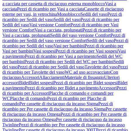
a cacciata per cassetta di risciacquo esterna monoblocco
Vasi a
cacciata
Pezzi di ricambio per Vasi a cacciata
Cassette di risciacquo
esterne per vasi, in vetrochina
Monoblocco
Sedili del vaso
Pezzi di
ricambio per Sedili del vaso
Sedili del vaso
Pezzi di ricambio per
Sedili del vaso
Vasi versione Comfort
Pezzi di ricambio per Vasi
versione Comfort
Vasi a cacciata, prolungati
Pezzi di ricambio per
Vasi a cacciata, prolungati
Sedili del vaso versione Comfort
Pezzi di
ricambio per Sedili del vaso versione Comfort
Sedili del vaso
Pezzi di
ricambio per Sedili del vaso
Vasi per bambini
Pezzi di ricambio per
Vasi per bambini
Vasi sospesi
Pezzi di ricambio per Vasi sospesi
Vasi
a pavimento
Pezzi di ricambio per Vasi a pavimento
Sedili del WC
per bambini
Pezzi di ricambio per Sedili del WC per bambini
Sedili
del vaso
Pezzi di ricambio per Sedili del vaso
Tavolette del vaso
Pezzi
di ricambio per Tavolette del vaso
WC ad uso accovacciato
Con
risciacquo
Accessori
Allacciamenti
Materiale di fissaggio
Ulteriori
accessori
Bidet
Bidet sospesi
Pezzi di ricambio per Bidet sospesi
Bidet
a pavimento
Pezzi di ricambio per Bidet a pavimento
Accessori
Pezzi
di ricambio per Accessori
Placche di comando e comandi per
WC
Placche di comando
Pezzi di ricambio per Placche di
comando
Per cassette di risciacquo da incasso Sigma
Pezzi di
ricambio per Per cassette di risciacquo da incasso Sigma
Per cassette
di risciacquo da incasso Omega
Pezzi di ricambio per Per cassette di
risciacquo da incasso Omega
Per cassette di risciacquo da incasso
Twinline
Pezzi di ricambio per Per cassette di risciacquo da incasso
Twinline
Per cassette di risciacquo da incasso 300T
Pezzi di ricambio