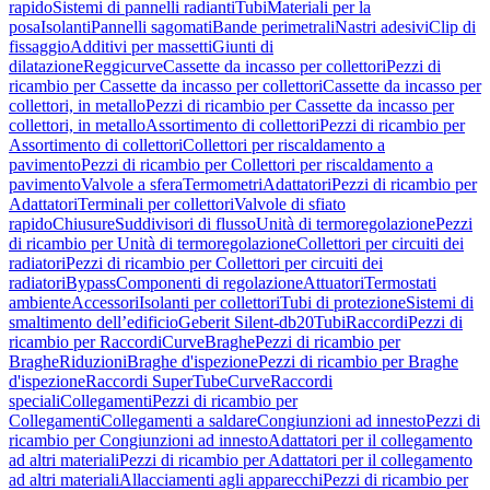
rapido
Sistemi di pannelli radianti
Tubi
Materiali per la
posa
Isolanti
Pannelli sagomati
Bande perimetrali
Nastri adesivi
Clip di
fissaggio
Additivi per massetti
Giunti di
dilatazione
Reggicurve
Cassette da incasso per collettori
Pezzi di
ricambio per Cassette da incasso per collettori
Cassette da incasso per
collettori, in metallo
Pezzi di ricambio per Cassette da incasso per
collettori, in metallo
Assortimento di collettori
Pezzi di ricambio per
Assortimento di collettori
Collettori per riscaldamento a
pavimento
Pezzi di ricambio per Collettori per riscaldamento a
pavimento
Valvole a sfera
Termometri
Adattatori
Pezzi di ricambio per
Adattatori
Terminali per collettori
Valvole di sfiato
rapido
Chiusure
Suddivisori di flusso
Unità di termoregolazione
Pezzi
di ricambio per Unità di termoregolazione
Collettori per circuiti dei
radiatori
Pezzi di ricambio per Collettori per circuiti dei
radiatori
Bypass
Componenti di regolazione
Attuatori
Termostati
ambiente
Accessori
Isolanti per collettori
Tubi di protezione
Sistemi di
smaltimento dell’edificio
Geberit Silent-db20
Tubi
Raccordi
Pezzi di
ricambio per Raccordi
Curve
Braghe
Pezzi di ricambio per
Braghe
Riduzioni
Braghe d'ispezione
Pezzi di ricambio per Braghe
d'ispezione
Raccordi SuperTube
Curve
Raccordi
speciali
Collegamenti
Pezzi di ricambio per
Collegamenti
Collegamenti a saldare
Congiunzioni ad innesto
Pezzi di
ricambio per Congiunzioni ad innesto
Adattatori per il collegamento
ad altri materiali
Pezzi di ricambio per Adattatori per il collegamento
ad altri materiali
Allacciamenti agli apparecchi
Pezzi di ricambio per