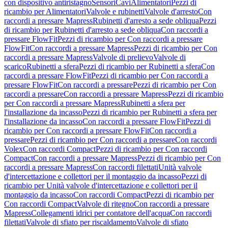
con dispositivo antiristagno
Sensori
Cavi
Alimentatori
Pezzi di
ricambio per Alimentatori
Valvole e rubinetti
Valvole d'arresto
Con
raccordi a pressare Mapress
Rubinetti d'arresto a sede obliqua
Pezzi
di ricambio per Rubinetti d'arresto a sede obliqua
Con raccordi a
pressare FlowFit
Pezzi di ricambio per Con raccordi a pressare
FlowFit
Con raccordi a pressare Mapress
Pezzi di ricambio per Con
raccordi a pressare Mapress
Valvole di prelievo
Valvole di
scarico
Rubinetti a sfera
Pezzi di ricambio per Rubinetti a sfera
Con
raccordi a pressare FlowFit
Pezzi di ricambio per Con raccordi a
pressare FlowFit
Con raccordi a pressare
Pezzi di ricambio per Con
raccordi a pressare
Con raccordi a pressare Mapress
Pezzi di ricambio
per Con raccordi a pressare Mapress
Rubinetti a sfera per
l'installazione da incasso
Pezzi di ricambio per Rubinetti a sfera per
l'installazione da incasso
Con raccordi a pressare FlowFit
Pezzi di
ricambio per Con raccordi a pressare FlowFit
Con raccordi a
pressare
Pezzi di ricambio per Con raccordi a pressare
Con raccordi
Volex
Con raccordi Compact
Pezzi di ricambio per Con raccordi
Compact
Con raccordi a pressare Mapress
Pezzi di ricambio per Con
raccordi a pressare Mapress
Con raccordi filettati
Unità valvole
d'intercettazione e collettori per il montaggio da incasso
Pezzi di
ricambio per Unità valvole d'intercettazione e collettori per il
montaggio da incasso
Con raccordi Compact
Pezzi di ricambio per
Con raccordi Compact
Valvole di ritegno
Con raccordi a pressare
Mapress
Collegamenti idrici per contatore dell'acqua
Con raccordi
filettati
Valvole di sfiato per riscaldamento
Valvole di sfiato