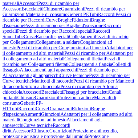
materiali
Accessori
Pezzi di ricambio per
Accessori
Braccialetti
Chiusure
Guarnizioni
Pezzi di ricambio per
Guarnizioni
Materiale di consumo
Geberit PE
Tubi
Raccordi
Pezzi di
ricambio per Raccordi
Curve
Braghe
Riduzioni
Braghe
d'ispezione
Pezzi di ricambio per Braghe d'ispezione
Raccordi
speciali
Pezzi di ricambio per Raccordi speciali
Raccordi
SuperTube
Curve
Raccordi speciali
Collegamenti
Pezzi di ricambio
per Collegamenti
Collegamenti a saldare
Congiunzioni ad
innesto
Pezzi di ricambio per Congiunzioni ad innesto
Adattatori per
il collegamento ad altri materiali
Pezzi di ricambio per Adattatori per
il collegamento ad altri materiali
Collegamenti filettati
Pezzi di
ricambio per Collegamenti filettati
Collegamenti a flangia
Colletti di
fissaggio
Allacciamenti agli apparecchi
Pezzi di ricambio per
Allacciamenti agli apparecchi
Curve tecniche
Pezzi di ricambio per
Curve tecniche
Manicotti di raccordo
Pezzi di ricambio per Manicotti
di raccordo
Sifoni a chiocciola
Pezzi di ricambio per Sifoni a
chiocciola
Accessori
Braccialetti
Fissaggi per braccialetti
Canali
portanti
Chiusure
Guarnizioni
Protezioni cantiere
Materiali di
consumo
Geberit PP-
HT
Tubi
Raccordi
Curve
Diramazioni
Riduzioni
Braghe
d'ispezione
Aumenti
Giunzioni
Adattatori per il collegamento ad altri
materiali
Congiunzioni ad innesto
Allacciamenti agli
apparecchi
Curve tecniche
Raccordi
diritti
Accessori
Chiusure
Guarnizioni
Protezione antincendio,
protezione acustica e protezione dall'umidità
Protezione