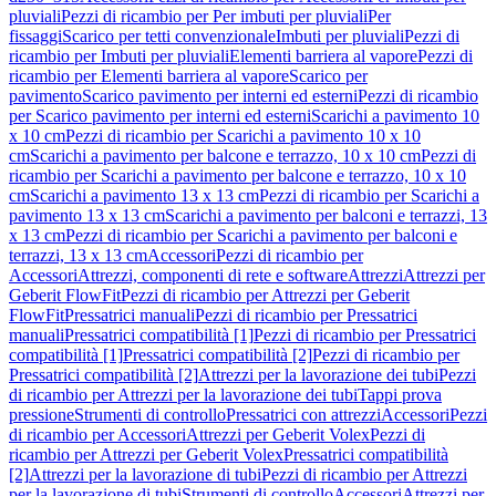
pluviali
Pezzi di ricambio per Per imbuti per pluviali
Per
fissaggi
Scarico per tetti convenzionale
Imbuti per pluviali
Pezzi di
ricambio per Imbuti per pluviali
Elementi barriera al vapore
Pezzi di
ricambio per Elementi barriera al vapore
Scarico per
pavimento
Scarico pavimento per interni ed esterni
Pezzi di ricambio
per Scarico pavimento per interni ed esterni
Scarichi a pavimento 10
x 10 cm
Pezzi di ricambio per Scarichi a pavimento 10 x 10
cm
Scarichi a pavimento per balcone e terrazzo, 10 x 10 cm
Pezzi di
ricambio per Scarichi a pavimento per balcone e terrazzo, 10 x 10
cm
Scarichi a pavimento 13 x 13 cm
Pezzi di ricambio per Scarichi a
pavimento 13 x 13 cm
Scarichi a pavimento per balconi e terrazzi, 13
x 13 cm
Pezzi di ricambio per Scarichi a pavimento per balconi e
terrazzi, 13 x 13 cm
Accessori
Pezzi di ricambio per
Accessori
Attrezzi, componenti di rete e software
Attrezzi
Attrezzi per
Geberit FlowFit
Pezzi di ricambio per Attrezzi per Geberit
FlowFit
Pressatrici manuali
Pezzi di ricambio per Pressatrici
manuali
Pressatrici compatibilità [1]
Pezzi di ricambio per Pressatrici
compatibilità [1]
Pressatrici compatibilità [2]
Pezzi di ricambio per
Pressatrici compatibilità [2]
Attrezzi per la lavorazione dei tubi
Pezzi
di ricambio per Attrezzi per la lavorazione dei tubi
Tappi prova
pressione
Strumenti di controllo
Pressatrici con attrezzi
Accessori
Pezzi
di ricambio per Accessori
Attrezzi per Geberit Volex
Pezzi di
ricambio per Attrezzi per Geberit Volex
Pressatrici compatibilità
[2]
Attrezzi per la lavorazione di tubi
Pezzi di ricambio per Attrezzi
per la lavorazione di tubi
Strumenti di controllo
Accessori
Attrezzi per