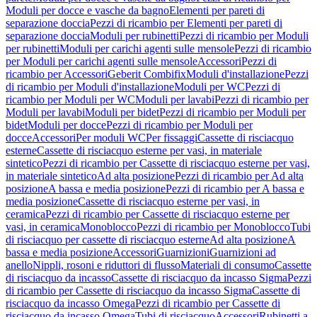
Moduli per docce e vasche da bagno
Elementi per pareti di
separazione doccia
Pezzi di ricambio per Elementi per pareti di
separazione doccia
Moduli per rubinetti
Pezzi di ricambio per Moduli
per rubinetti
Moduli per carichi agenti sulle mensole
Pezzi di ricambio
per Moduli per carichi agenti sulle mensole
Accessori
Pezzi di
ricambio per Accessori
Geberit Combifix
Moduli d'installazione
Pezzi
di ricambio per Moduli d'installazione
Moduli per WC
Pezzi di
ricambio per Moduli per WC
Moduli per lavabi
Pezzi di ricambio per
Moduli per lavabi
Moduli per bidet
Pezzi di ricambio per Moduli per
bidet
Moduli per docce
Pezzi di ricambio per Moduli per
docce
Accessori
Per moduli WC
Per fissaggi
Cassette di risciacquo
esterne
Cassette di risciacquo esterne per vasi, in materiale
sintetico
Pezzi di ricambio per Cassette di risciacquo esterne per vasi,
in materiale sintetico
Ad alta posizione
Pezzi di ricambio per Ad alta
posizione
A bassa e media posizione
Pezzi di ricambio per A bassa e
media posizione
Cassette di risciacquo esterne per vasi, in
ceramica
Pezzi di ricambio per Cassette di risciacquo esterne per
vasi, in ceramica
Monoblocco
Pezzi di ricambio per Monoblocco
Tubi
di risciacquo per cassette di risciacquo esterne
Ad alta posizione
A
bassa e media posizione
Accessori
Guarnizioni
Guarnizioni ad
anello
Nippli, rosoni e riduttori di flusso
Materiali di consumo
Cassette
di risciacquo da incasso
Cassette di risciacquo da incasso Sigma
Pezzi
di ricambio per Cassette di risciacquo da incasso Sigma
Cassette di
risciacquo da incasso Omega
Pezzi di ricambio per Cassette di
risciacquo da incasso Omega
Tubi di risciacquo
Accessori
Rubinetti a