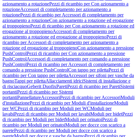
azionamento a rotazione
Pezzi di ricambio per Con azionamento a
rotazione
Accessori di completamento per azionamento a
rotazione
Pezzi di ricambio per Accessori di completamento per
azionamento a rotazione
Con azionamento a rotazione ed erogazione
al troppopieno
Pezzi di ricambio per Con azionamento a rotazione ed
erogazione al troppopieno
Accessori di completamento per
azionamento a rotazione ed erogazione al troppopieno
Pezzi di
ricambio per Accessori di completamento per azionamento a
rotazione ed erogazione al troppopieno
Con azionamento a pressione
PushControl
Pezzi di ricambio per Con azionamento a pressione
PushControl
Accessori di completamento per comando a pressione
PushControl
Pezzi di ricambio per Accessori di completamento per
comando a pressione PushControl
Con tappo per piletta
Pezzi di
ricambio per Con tappo per piletta
Accessori per sifoni per vasche da
bagno
Tappi per piletta
Allacciamenti idrici
Sistemi di installazione e
di risciacquo
Geberit Duofix
Pareti
Pezzi di ricambio per Pareti
Sistemi
portanti
Pezzi di ricambio per Sistemi
portanti
Pannellature
Accessori
Pezzi di ricambio per Accessori
Moduli
d'installazione
Pezzi di ricambio per Moduli d'installazione
Moduli
per WC
Pezzi di ricambio per Moduli per WC
Moduli per
lavabi
Pezzi di ricambio per Moduli per lavabi
Moduli per bidet
Pezzi
di ricambio per Moduli per bidet
Moduli per orinatoi
Pezzi di
ricambio per Moduli per orinatoi
Moduli per docce con scarico a
parete
Pezzi di ricambio per Moduli per docce con scarico a
parete
Moduli per docce e vasche da bagno
Pezzi di ricambio per