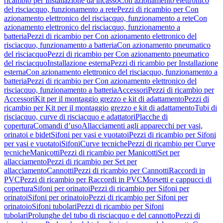
ricambio per Installazione da incasso
Con azionamento elettronico
del risciacquo, funzionamento a rete
Pezzi di ricambio per Con
azionamento elettronico del risciacquo, funzionamento a rete
Con
azionamento elettronico del risciacquo, funzionamento a
batteria
Pezzi di ricambio per Con azionamento elettronico del
risciacquo, funzionamento a batteria
Con azionamento pneumatico
del risciacquo
Pezzi di ricambio per Con azionamento pneumatico
del risciacquo
Installazione esterna
Pezzi di ricambio per Installazione
esterna
Con azionamento elettronico del risciacquo, funzionamento a
batteria
Pezzi di ricambio per Con azionamento elettronico del
risciacquo, funzionamento a batteria
Accessori
Pezzi di ricambio per
Accessori
Kit per il montaggio grezzo e kit di adattamento
Pezzi di
ricambio per Kit per il montaggio grezzo e kit di adattamento
Tubi di
risciacquo, curve di risciacquo e adattatori
Placche di
copertura
Comandi d’uso
Allacciamenti agli apparecchi per vasi,
orinatoi e bidet
Sifoni per vasi e vuotatoi
Pezzi di ricambio per Sifoni
per vasi e vuotatoi
Sifoni
Curve tecniche
Pezzi di ricambio per Curve
tecniche
Manicotti
Pezzi di ricambio per Manicotti
Set per
allacciamento
Pezzi di ricambio per Set per
allacciamento
Cannotti
Pezzi di ricambio per Cannotti
Raccordi in
PVC
Pezzi di ricambio per Raccordi in PVC
Morsetti e cappucci di
copertura
Sifoni per orinatoi
Pezzi di ricambio per Sifoni per
orinatoi
Sifoni per orinatoio
Pezzi di ricambio per Sifoni per
orinatoio
Sifoni tubolari
Pezzi di ricambio per Sifoni
tubolari
Prolunghe del tubo di risciacquo e del cannotto
Pezzi di