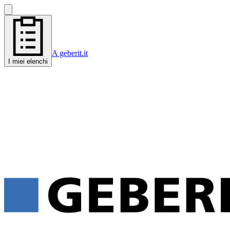
A geberit.it
I miei elenchi