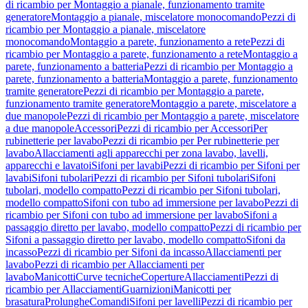
di ricambio per Montaggio a pianale, funzionamento tramite
generatore
Montaggio a pianale, miscelatore monocomando
Pezzi di
ricambio per Montaggio a pianale, miscelatore
monocomando
Montaggio a parete, funzionamento a rete
Pezzi di
ricambio per Montaggio a parete, funzionamento a rete
Montaggio a
parete, funzionamento a batteria
Pezzi di ricambio per Montaggio a
parete, funzionamento a batteria
Montaggio a parete, funzionamento
tramite generatore
Pezzi di ricambio per Montaggio a parete,
funzionamento tramite generatore
Montaggio a parete, miscelatore a
due manopole
Pezzi di ricambio per Montaggio a parete, miscelatore
a due manopole
Accessori
Pezzi di ricambio per Accessori
Per
rubinetterie per lavabo
Pezzi di ricambio per Per rubinetterie per
lavabo
Allacciamenti agli apparecchi per zona lavabo, lavelli,
apparecchi e lavatoi
Sifoni per lavabi
Pezzi di ricambio per Sifoni per
lavabi
Sifoni tubolari
Pezzi di ricambio per Sifoni tubolari
Sifoni
tubolari, modello compatto
Pezzi di ricambio per Sifoni tubolari,
modello compatto
Sifoni con tubo ad immersione per lavabo
Pezzi di
ricambio per Sifoni con tubo ad immersione per lavabo
Sifoni a
passaggio diretto per lavabo, modello compatto
Pezzi di ricambio per
Sifoni a passaggio diretto per lavabo, modello compatto
Sifoni da
incasso
Pezzi di ricambio per Sifoni da incasso
Allacciamenti per
lavabo
Pezzi di ricambio per Allacciamenti per
lavabo
Manicotti
Curve tecniche
Coperture
Allacciamenti
Pezzi di
ricambio per Allacciamenti
Guarnizioni
Manicotti per
brasatura
Prolunghe
Comandi
Sifoni per lavelli
Pezzi di ricambio per