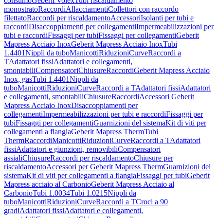
consumo
Geberit Volex
Tubi riscaldamento
monostrato
Raccordi
Allacciamenti
Collettori con raccordo
filettato
Raccordi per riscaldamento
Accessori
Isolanti per tubi e
raccordi
Disaccoppiamenti per collegamenti
Impermeabilizzazioni per
tubi e raccordi
Fissaggi per tubi
Fissaggi per collegamenti
Geberit
Mapress Acciaio Inox
Geberit Mapress Acciaio Inox
Tubi
1.4401
Nippli da tubo
Manicotti
Riduzioni
Curve
Raccordi a
T
Adattatori fissi
Adattatori e collegamenti,
smontabili
Compensatori
Chiusure
Raccordi
Geberit Mapress Acciaio
Inox, gas
Tubi 1.4401
Nippli da
tubo
Manicotti
Riduzioni
Curve
Raccordi a T
Adattatori fissi
Adattatori
e collegamenti, smontabili
Chiusure
Raccordi
Accessori Geberit
Mapress Acciaio Inox
Disaccoppiamenti per
collegamenti
Impermeabilizzazioni per tubi e raccordi
Fissaggi per
tubi
Fissaggi per collegamenti
Guarnizioni del sistema
Kit di viti per
collegamenti a flangia
Geberit Mapress Therm
Tubi
Therm
Raccordi
Manicotti
Riduzioni
Curve
Raccordi a T
Adattatori
fissi
Adattatori e giunzioni, removibili
Compensatori
assiali
Chiusure
Raccordi per riscaldamento
Chiusure per
riscaldamento
Accessori per Geberit Mapress Therm
Guarnizioni del
sistema
Kit di viti per collegamenti a flangia
Fissaggi per tubi
Geberit
Mapress acciaio al Carbonio
Geberit Mapress Acciaio al
Carbonio
Tubi 1.0034
Tubi 1.0215
Nippli da
tubo
Manicotti
Riduzioni
Curve
Raccordi a T
Croci a 90
gradi
Adattatori fissi
Adattatori e collegamenti,