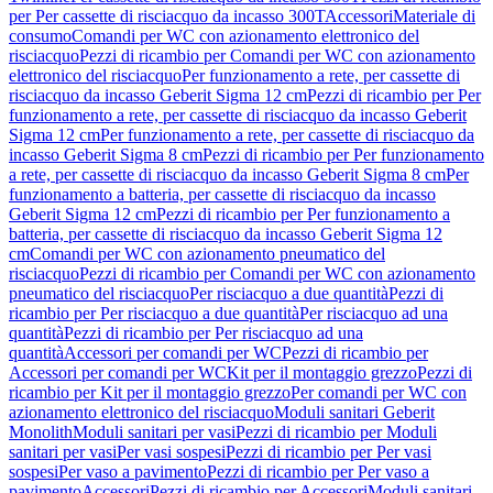
per Per cassette di risciacquo da incasso 300T
Accessori
Materiale di
consumo
Comandi per WC con azionamento elettronico del
risciacquo
Pezzi di ricambio per Comandi per WC con azionamento
elettronico del risciacquo
Per funzionamento a rete, per cassette di
risciacquo da incasso Geberit Sigma 12 cm
Pezzi di ricambio per Per
funzionamento a rete, per cassette di risciacquo da incasso Geberit
Sigma 12 cm
Per funzionamento a rete, per cassette di risciacquo da
incasso Geberit Sigma 8 cm
Pezzi di ricambio per Per funzionamento
a rete, per cassette di risciacquo da incasso Geberit Sigma 8 cm
Per
funzionamento a batteria, per cassette di risciacquo da incasso
Geberit Sigma 12 cm
Pezzi di ricambio per Per funzionamento a
batteria, per cassette di risciacquo da incasso Geberit Sigma 12
cm
Comandi per WC con azionamento pneumatico del
risciacquo
Pezzi di ricambio per Comandi per WC con azionamento
pneumatico del risciacquo
Per risciacquo a due quantità
Pezzi di
ricambio per Per risciacquo a due quantità
Per risciacquo ad una
quantità
Pezzi di ricambio per Per risciacquo ad una
quantità
Accessori per comandi per WC
Pezzi di ricambio per
Accessori per comandi per WC
Kit per il montaggio grezzo
Pezzi di
ricambio per Kit per il montaggio grezzo
Per comandi per WC con
azionamento elettronico del risciacquo
Moduli sanitari Geberit
Monolith
Moduli sanitari per vasi
Pezzi di ricambio per Moduli
sanitari per vasi
Per vasi sospesi
Pezzi di ricambio per Per vasi
sospesi
Per vaso a pavimento
Pezzi di ricambio per Per vaso a
pavimento
Accessori
Pezzi di ricambio per Accessori
Moduli sanitari