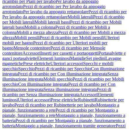
ricambio per Piani per lavabo
Per lavabo da appoggio
arrotondato
Pezzi di ricambio per Per lavabo da appoggio
arrotondato
Per lavabo da appoggio rettangolare
Pezzi di ricambio per
Per lavabo da appoggio rettangolare
Mobili laterali
Pezzi di ricambio
per Mobili laterali
Mobili laterali bassi
Pezzi di ricambio per Mobili
laterali bassi
Mobili a colonna
Pezzi di ricambio per Mobili a
colonna
Mobili a mezza altezza
Pezzi di ricambio per Mobili a mezza
altezza
Mobili pensili
Pezzi di ricambio per Mobili pensili
Ulteriori
mobili per bagno
Pezzi di ricambio per Ulteriori mobili per
bagno
Mensole contenitore
Pezzi di ricambio per Mensole
contenitore
Accessori
Inserti per cassetti e portaoggetti
Portasalviette e
ganci portasalviette
Elementi luminosi
Maniglie
Set piedini
Lavagne
magnetiche
Prese elettriche
Ulteriori accessori
Specchi e mobili
specchio
Specchio
Pezzi di ricambio per Specchio
Con illuminazione
integrata
Pezzi di ricambio per Con illuminazione integrata
Senza
illuminazione integrata
Mobili specchio
Pezzi di ricambio per Mobili
specchio
Con illuminazione integrata
Pezzi di ricambio per Con
illuminazione integrata
Senza illuminazione integrata
Pezzi di
ricambio per Senza illuminazione integrata
Accessori
Elementi
luminosi
Ulteriori accessori
Prese elettriche
Rubinetti
Rubinetterie per
lavabo
Pezzi di ricambio per Rubinetterie per lavabo
Montaggio a
pianale, funzionamento a rete
Pezzi di ricambio per Montaggio a
pianale, funzionamento a rete
Montaggio a pianale, funzionamento a
batteria
Pezzi di ricambio per Montaggio a pianale, funzionamento a
batteria
Montaggio a pianale, funzionamento tramite generatore
Pezzi