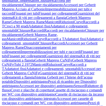
smontabili
Compensatori
Chiusure
Raccordi per
riscaldamento
Chiusure per riscaldamento
Accessori per Geberit
Mapress Acciaio al Carbonio
Impermeabilizzazioni per tubi e
raccordi
Fissaggi per tubi
Fissaggi per collegamenti
Guarnizioni del
sistema
Kit di viti per collegamenti a flangia
Geberit Mapress
Rame
Geberit Mapress Rame
Manicotti
Riduzioni
Curve
Raccordi a
T
Croci a 90 gradi
Adattatori fissi
Adattatori e collegamenti,
smontabili
Chiusure
Raccordi
Raccordi per riscaldamento
Chiusure per
riscaldamento
Geberit Mapress Rame,
gas
Manicotti
Riduzioni
Curve
Raccordi a T
Adattatori fissi
Adattatori e
collegamenti, smontabili
Chiusure
Raccordi
Accessori per Geberit
Mapress Rame
Disaccoppiamenti per
collegamenti
Impermeabilizzazioni per tubi e raccordi
Fissaggi per
tubi
Fissaggi per collegamenti
Guarnizioni del sistema
Kit di viti per
collegamenti a flangia
Geberit Mapress CuNiFe
Geberit Mapress
CuNiFe
Tubi 2.1972
Manicotti
Riduzioni
Curve
Raccordi a
T
Adattatori fissi
Adattatori e collegamenti, smontabili
Accessori per
Geberit Mapress CuNiFe
Guarnizioni del sistema
Kit di viti per
collegamenti a flangia
Sistema Geberit per l’Igiene dell’acqua
potabile
Dispositivi antiristagno
Pezzi di ricambio per Dispositivi
antiristagno
Accessori per dispositivi antiristagno
Sensori
Riduttore di
flusso
Cover e placche di copertura
Cassette di risciacquo e comandi
per WC con dispositivo antiristagno
Cassette di risciacquo da incasso
con dispositivo antiristagno integrato
Accessori per cassette di
risciacquo e comandi per WC con dispositivo antiristagno
Pezzi di