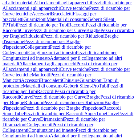
ad altri materiali
Allacciamenti agli apparecchi
Pezzi di ricambio per
Allacciamenti agli apparecchi
Curve tecniche
Pezzi di ricambio per
Curve tecniche
Accessori
Braccialetti
Fissaggi per
braccialetti
Guarnizioni
Materiali di consumo
Geberit Silent-
PP
Tubi
Pezzi di ricambio per Tubi
Raccordi
Pezzi di ricambio per
Raccordi
Curve
Pezzi di ricambio per Curve
Braghe
Pezzi di ricambio
per Braghe
Riduzioni
Pezzi di ricambio per Riduzioni
Braghe
d'ispezione
Pezzi di ricambio per Braghe
d'ispezione
Collegamenti
Pezzi di ricambio per
Collegamenti
Congiunzioni ad innesto
Pezzi di ricambio per
Congiunzioni ad innesto
Adattatori per il collegamento ad altri
materiali
Allacciamenti agli apparecchi
Pezzi di ricambio per
Allacciamenti agli apparecchi
Curve tecniche
Pezzi di ricambio per
Curve tecniche
Manicotti
Pezzi di ricambio per
Manicotti
Accessori
Braccialetti
Chiusure
Guarnizioni
Tappi di
protezione
Materiali di consumo
Geberit Silent-Pro
Tubi
Pezzi di
ricambio per Tubi
Raccordi
Pezzi di ricambio per
Raccordi
Curve
Pezzi di ricambio per Curve
Braghe
Pezzi di ricambio
per Braghe
Riduzioni
Pezzi di ricambio per Riduzioni
Braghe
d'ispezione
Pezzi di ricambio per Braghe d'ispezione
Raccordi
SuperTube
Pezzi di ricambio per Raccordi SuperTube
Curve
Pezzi di
ricambio per Curve
Diramazioni
Pezzi di ricambio per
Diramazioni
Collegamenti
Pezzi di ricambio per
Collegamenti
Congiunzioni ad innesto
Pezzi di ricambio per
Congiunzioni ad innesto
Adattatori per il collegamento ad altri