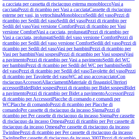
a cacciata per cassetta di risciacquo esterna monoblocco
Vasi a
cacciata
Pezzi di ricambio per Vasi a cacciata
Cassette di risciacquo
esterne per vasi, in vetrochina
Monoblocco
Sedili del vaso
Pezzi di
ricambio per Sedili del vaso
Sedili del vaso
Pezzi di ricambio per
Sedili del vaso
Vasi versione Comfort
Pezzi di ricambio per Vasi
versione Comfort
Vasi a cacciata, prolungati
Pezzi di ricambio per
Vasi a cacciata, prolungati
Sedili del vaso versione Comfort
Pezzi di
ricambio per Sedili del vaso versione Comfort
Sedili del vaso
Pezzi di
ricambio per Sedili del vaso
Vasi per bambini
Pezzi di ricambio per
Vasi per bambini
Vasi sospesi
Pezzi di ricambio per Vasi sospesi
Vasi
a pavimento
Pezzi di ricambio per Vasi a pavimento
Sedili del WC
per bambini
Pezzi di ricambio per Sedili del WC per bambini
Sedili
del vaso
Pezzi di ricambio per Sedili del vaso
Tavolette del vaso
Pezzi
di ricambio per Tavolette del vaso
WC ad uso accovacciato
Con
risciacquo
Accessori
Allacciamenti
Materiale di fissaggio
Ulteriori
accessori
Bidet
Bidet sospesi
Pezzi di ricambio per Bidet sospesi
Bidet
a pavimento
Pezzi di ricambio per Bidet a pavimento
Accessori
Pezzi
di ricambio per Accessori
Placche di comando e comandi per
WC
Placche di comando
Pezzi di ricambio per Placche di
comando
Per cassette di risciacquo da incasso Sigma
Pezzi di
ricambio per Per cassette di risciacquo da incasso Sigma
Per cassette
di risciacquo da incasso Omega
Pezzi di ricambio per Per cassette di
risciacquo da incasso Omega
Per cassette di risciacquo da incasso
Twinline
Pezzi di ricambio per Per cassette di risciacquo da incasso
Twinline
Per cassette di risciacquo da incasso 300T
Pezzi di ricambio