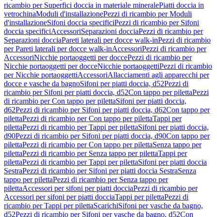
ricambio per Superfici doccia in materiale minerale
Piatti doccia in
vetrochina
Moduli d'installazione
Pezzi di ricambio per Moduli
d'installazione
Sifoni doccia specifici
Pezzi di ricambio per Sifoni
doccia specifici
Accessori
Separazioni doccia
Pezzi di ricambio per
Separazioni doccia
Pareti laterali per docce walk-in
Pezzi di ricambio
per Pareti laterali per docce walk-in
Accessori
Pezzi di ricambio per
Accessori
Nicchie portaoggetti per docce
Pezzi di ricambio per
Nicchie portaoggetti per docce
Nicchie portaoggetti
Pezzi di ricambio
per Nicchie portaoggetti
Accessori
Allacciamenti agli apparecchi per
docce e vasche da bagno
Sifoni per piatti doccia, d52
Pezzi di
ricambio per Sifoni per piatti doccia, d52
Con tappo per piletta
Pezzi
di ricambio per Con tappo per piletta
Sifoni per piatti doccia,
d62
Pezzi di ricambio per Sifoni per piatti doccia, d62
Con tappo per
piletta
Pezzi di ricambio per Con tappo per piletta
Tappi per
piletta
Pezzi di ricambio per Tappi per piletta
Sifoni per piatti doccia,
d90
Pezzi di ricambio per Sifoni per piatti doccia, d90
Con tappo per
piletta
Pezzi di ricambio per Con tappo per piletta
Senza tappo per
piletta
Pezzi di ricambio per Senza tappo per piletta
Tappi per
piletta
Pezzi di ricambio per Tappi per piletta
Sifoni per piatti doccia
Sestra
Pezzi di ricambio per Sifoni per piatti doccia Sestra
Senza
tappo per piletta
Pezzi di ricambio per Senza tappo per
piletta
Accessori per sifoni per piatti doccia
Pezzi di ricambio per
Accessori per sifoni per piatti doccia
Tappi per piletta
Pezzi di
ricambio per Tappi per piletta
Scarichi
Sifoni per vasche da bagno,
d52
Pezzi di ricambio per Sifoni per vasche da bagno, d52
Con