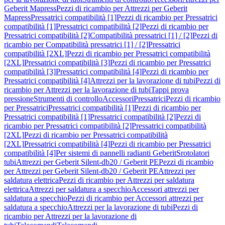
Geberit Mapress
Pezzi di ricambio per Attrezzi per Geberit
Mapress
Pressatrici compatibilità [1]
Pezzi di ricambio per Pressatrici
compatibilità [1]
Pressatrici compatibilità [2]
Pezzi di ricambio per
Pressatrici compatibilità [2]
Compatibilità pressatrici [1] / [2]
Pezzi di
ricambio per Compatibilità pressatrici [1] / [2]
Pressatrici
compatibilità [2XL]
Pezzi di ricambio per Pressatrici compatibilità
[2XL]
Pressatrici compatibilità [3]
Pezzi di ricambio per Pressatrici
compatibilità [3]
Pressatrici compatibilità [4]
Pezzi di ricambio per
Pressatrici compatibilità [4]
Attrezzi per la lavorazione di tubi
Pezzi di
ricambio per Attrezzi per la lavorazione di tubi
Tappi prova
pressione
Strumenti di controllo
Accessori
Pressatrici
Pezzi di ricambio
per Pressatrici
Pressatrici compatibilità [1]
Pezzi di ricambio per
Pressatrici compatibilità [1]
Pressatrici compatibilità [2]
Pezzi di
ricambio per Pressatrici compatibilità [2]
Pressatrici compatibilità
[2XL]
Pezzi di ricambio per Pressatrici compatibilità
[2XL]
Pressatrici compatibilità [4]
Pezzi di ricambio per Pressatrici
compatibilità [4]
Per sistemi di pannelli radianti Geberit
Srotolatori
tubi
Attrezzi per Geberit Silent-db20 / Geberit PE
Pezzi di ricambio
per Attrezzi per Geberit Silent-db20 / Geberit PE
Attrezzi per
saldatura elettrica
Pezzi di ricambio per Attrezzi per saldatura
elettrica
Attrezzi per saldatura a specchio
Accessori attrezzi per
saldatura a specchio
Pezzi di ricambio per Accessori attrezzi per
saldatura a specchio
Attrezzi per la lavorazione di tubi
Pezzi di
ricambio per Attrezzi per la lavorazione di