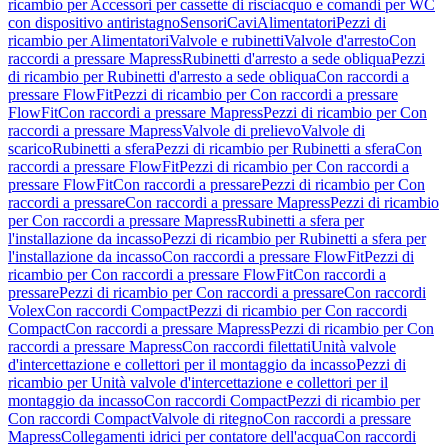
ricambio per Accessori per cassette di risciacquo e comandi per WC
con dispositivo antiristagno
Sensori
Cavi
Alimentatori
Pezzi di
ricambio per Alimentatori
Valvole e rubinetti
Valvole d'arresto
Con
raccordi a pressare Mapress
Rubinetti d'arresto a sede obliqua
Pezzi
di ricambio per Rubinetti d'arresto a sede obliqua
Con raccordi a
pressare FlowFit
Pezzi di ricambio per Con raccordi a pressare
FlowFit
Con raccordi a pressare Mapress
Pezzi di ricambio per Con
raccordi a pressare Mapress
Valvole di prelievo
Valvole di
scarico
Rubinetti a sfera
Pezzi di ricambio per Rubinetti a sfera
Con
raccordi a pressare FlowFit
Pezzi di ricambio per Con raccordi a
pressare FlowFit
Con raccordi a pressare
Pezzi di ricambio per Con
raccordi a pressare
Con raccordi a pressare Mapress
Pezzi di ricambio
per Con raccordi a pressare Mapress
Rubinetti a sfera per
l'installazione da incasso
Pezzi di ricambio per Rubinetti a sfera per
l'installazione da incasso
Con raccordi a pressare FlowFit
Pezzi di
ricambio per Con raccordi a pressare FlowFit
Con raccordi a
pressare
Pezzi di ricambio per Con raccordi a pressare
Con raccordi
Volex
Con raccordi Compact
Pezzi di ricambio per Con raccordi
Compact
Con raccordi a pressare Mapress
Pezzi di ricambio per Con
raccordi a pressare Mapress
Con raccordi filettati
Unità valvole
d'intercettazione e collettori per il montaggio da incasso
Pezzi di
ricambio per Unità valvole d'intercettazione e collettori per il
montaggio da incasso
Con raccordi Compact
Pezzi di ricambio per
Con raccordi Compact
Valvole di ritegno
Con raccordi a pressare
Mapress
Collegamenti idrici per contatore dell'acqua
Con raccordi