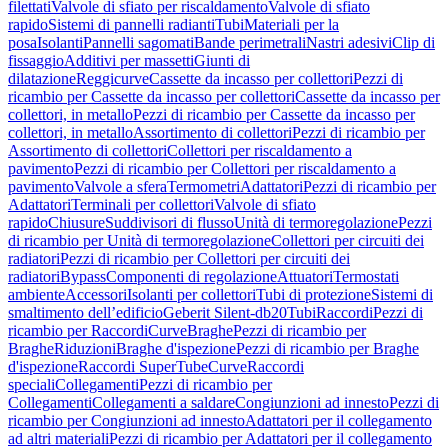
filettati
Valvole di sfiato per riscaldamento
Valvole di sfiato
rapido
Sistemi di pannelli radianti
Tubi
Materiali per la
posa
Isolanti
Pannelli sagomati
Bande perimetrali
Nastri adesivi
Clip di
fissaggio
Additivi per massetti
Giunti di
dilatazione
Reggicurve
Cassette da incasso per collettori
Pezzi di
ricambio per Cassette da incasso per collettori
Cassette da incasso per
collettori, in metallo
Pezzi di ricambio per Cassette da incasso per
collettori, in metallo
Assortimento di collettori
Pezzi di ricambio per
Assortimento di collettori
Collettori per riscaldamento a
pavimento
Pezzi di ricambio per Collettori per riscaldamento a
pavimento
Valvole a sfera
Termometri
Adattatori
Pezzi di ricambio per
Adattatori
Terminali per collettori
Valvole di sfiato
rapido
Chiusure
Suddivisori di flusso
Unità di termoregolazione
Pezzi
di ricambio per Unità di termoregolazione
Collettori per circuiti dei
radiatori
Pezzi di ricambio per Collettori per circuiti dei
radiatori
Bypass
Componenti di regolazione
Attuatori
Termostati
ambiente
Accessori
Isolanti per collettori
Tubi di protezione
Sistemi di
smaltimento dell’edificio
Geberit Silent-db20
Tubi
Raccordi
Pezzi di
ricambio per Raccordi
Curve
Braghe
Pezzi di ricambio per
Braghe
Riduzioni
Braghe d'ispezione
Pezzi di ricambio per Braghe
d'ispezione
Raccordi SuperTube
Curve
Raccordi
speciali
Collegamenti
Pezzi di ricambio per
Collegamenti
Collegamenti a saldare
Congiunzioni ad innesto
Pezzi di
ricambio per Congiunzioni ad innesto
Adattatori per il collegamento
ad altri materiali
Pezzi di ricambio per Adattatori per il collegamento