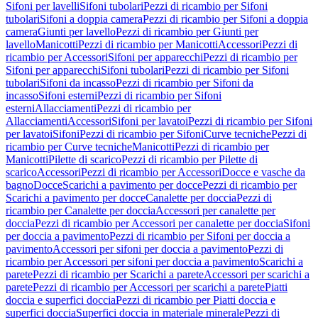
Sifoni per lavelli
Sifoni tubolari
Pezzi di ricambio per Sifoni
tubolari
Sifoni a doppia camera
Pezzi di ricambio per Sifoni a doppia
camera
Giunti per lavello
Pezzi di ricambio per Giunti per
lavello
Manicotti
Pezzi di ricambio per Manicotti
Accessori
Pezzi di
ricambio per Accessori
Sifoni per apparecchi
Pezzi di ricambio per
Sifoni per apparecchi
Sifoni tubolari
Pezzi di ricambio per Sifoni
tubolari
Sifoni da incasso
Pezzi di ricambio per Sifoni da
incasso
Sifoni esterni
Pezzi di ricambio per Sifoni
esterni
Allacciamenti
Pezzi di ricambio per
Allacciamenti
Accessori
Sifoni per lavatoi
Pezzi di ricambio per Sifoni
per lavatoi
Sifoni
Pezzi di ricambio per Sifoni
Curve tecniche
Pezzi di
ricambio per Curve tecniche
Manicotti
Pezzi di ricambio per
Manicotti
Pilette di scarico
Pezzi di ricambio per Pilette di
scarico
Accessori
Pezzi di ricambio per Accessori
Docce e vasche da
bagno
Docce
Scarichi a pavimento per docce
Pezzi di ricambio per
Scarichi a pavimento per docce
Canalette per doccia
Pezzi di
ricambio per Canalette per doccia
Accessori per canalette per
doccia
Pezzi di ricambio per Accessori per canalette per doccia
Sifoni
per doccia a pavimento
Pezzi di ricambio per Sifoni per doccia a
pavimento
Accessori per sifoni per doccia a pavimento
Pezzi di
ricambio per Accessori per sifoni per doccia a pavimento
Scarichi a
parete
Pezzi di ricambio per Scarichi a parete
Accessori per scarichi a
parete
Pezzi di ricambio per Accessori per scarichi a parete
Piatti
doccia e superfici doccia
Pezzi di ricambio per Piatti doccia e
superfici doccia
Superfici doccia in materiale minerale
Pezzi di