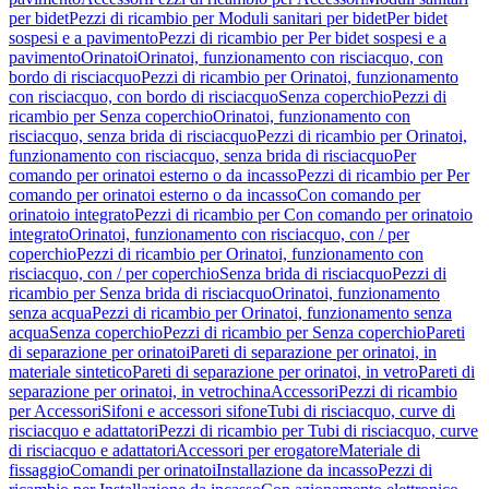
per bidet
Pezzi di ricambio per Moduli sanitari per bidet
Per bidet
sospesi e a pavimento
Pezzi di ricambio per Per bidet sospesi e a
pavimento
Orinatoi
Orinatoi, funzionamento con risciacquo, con
bordo di risciacquo
Pezzi di ricambio per Orinatoi, funzionamento
con risciacquo, con bordo di risciacquo
Senza coperchio
Pezzi di
ricambio per Senza coperchio
Orinatoi, funzionamento con
risciacquo, senza brida di risciacquo
Pezzi di ricambio per Orinatoi,
funzionamento con risciacquo, senza brida di risciacquo
Per
comando per orinatoi esterno o da incasso
Pezzi di ricambio per Per
comando per orinatoi esterno o da incasso
Con comando per
orinatoio integrato
Pezzi di ricambio per Con comando per orinatoio
integrato
Orinatoi, funzionamento con risciacquo, con / per
coperchio
Pezzi di ricambio per Orinatoi, funzionamento con
risciacquo, con / per coperchio
Senza brida di risciacquo
Pezzi di
ricambio per Senza brida di risciacquo
Orinatoi, funzionamento
senza acqua
Pezzi di ricambio per Orinatoi, funzionamento senza
acqua
Senza coperchio
Pezzi di ricambio per Senza coperchio
Pareti
di separazione per orinatoi
Pareti di separazione per orinatoi, in
materiale sintetico
Pareti di separazione per orinatoi, in vetro
Pareti di
separazione per orinatoi, in vetrochina
Accessori
Pezzi di ricambio
per Accessori
Sifoni e accessori sifone
Tubi di risciacquo, curve di
risciacquo e adattatori
Pezzi di ricambio per Tubi di risciacquo, curve
di risciacquo e adattatori
Accessori per erogatore
Materiale di
fissaggio
Comandi per orinatoi
Installazione da incasso
Pezzi di