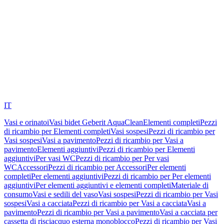
IT
Vasi e orinatoi
Vasi bidet Geberit AquaClean
Elementi completi
Pezzi
di ricambio per Elementi completi
Vasi sospesi
Pezzi di ricambio per
Vasi sospesi
Vasi a pavimento
Pezzi di ricambio per Vasi a
pavimento
Elementi aggiuntivi
Pezzi di ricambio per Elementi
aggiuntivi
Per vasi WC
Pezzi di ricambio per Per vasi
WC
Accessori
Pezzi di ricambio per Accessori
Per elementi
completi
Per elementi aggiuntivi
Pezzi di ricambio per Per elementi
aggiuntivi
Per elementi aggiuntivi e elementi completi
Materiale di
consumo
Vasi e sedili del vaso
Vasi sospesi
Pezzi di ricambio per Vasi
sospesi
Vasi a cacciata
Pezzi di ricambio per Vasi a cacciata
Vasi a
pavimento
Pezzi di ricambio per Vasi a pavimento
Vasi a cacciata per
cassetta di risciacquo esterna monoblocco
Pezzi di ricambio per Vasi