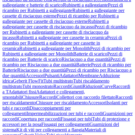
galleggiante e batterie di scarico
Rubinetti a galleggiante
Pezzi di
ricambio per Rubinetti a galleggiante
Rubinetti a galleggiante per
cassette di risciacquo esterne
Pezzi di ricambio per Rubinetti a
galleggiante per cassette di risciacquo esterne
Rubinetti a
galleggiante per cassette di risciacquo da incasso
Pezzi di ricambio
per Rubinetti a galleggiante per cassette di risciacquo da
incasso
Rubinetti a galleggiante per cassette in ceramica
Pezzi di
ricambio per Rubinetti a galleggiante per cassette in
ceramica
Rubinetti a galleggiante per Monolith
Pezzi di ricambio per
Rubinetti a galleggiante per Monolith
Batterie di scarico
Pezzi di
ricambio per Batterie di scarico
Risciacquo a due quantità
Pezzi di
ricambio per Risciacquo a due quantità
Batterie
Pezzi di ricambio per
Batterie
Risciacquo a due quantità
Pezzi di ricambio per Risciacquo a
due quantità
Accessori
Pulsanti
Adattatori
Membrane
Adduzione
idrica
Geberit FlowFit
Tubi multistrato
Tubi riscaldamento
multistrato
Tubi monostrato
Raccordi
Giunti
Riduzioni
Curve
Raccordi
a T
Adattatori fissi
Adattatori e collegamenti,
smontabili
Chiusure
Raccordi
Collettori con raccordo filettato
Raccordi
per riscaldamento
Chiusure per riscaldamento
Accessori
Isolanti per
tubi e raccordi
Disaccoppiamenti per
collegamenti
Impermeabilizzazioni per tubi e raccordi
Guarnizioni per
raccordi
Copertura per raccordi
Fissaggi per tubi
Tubi di protezione e
accessori per la posa
Fissaggi per collegamenti
Guarnizioni del
sistema
Kit di viti per collegamenti a flangia
Materiali di