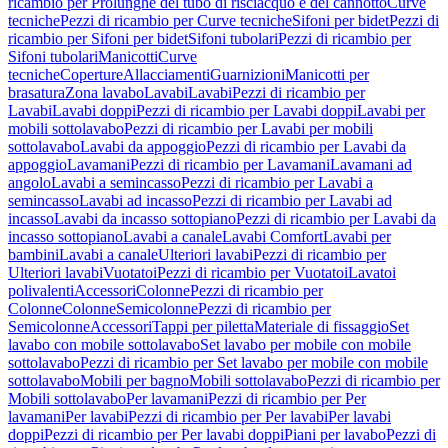
ricambio per Prolunghe del tubo di risciacquo e del cannotto
Curve
tecniche
Pezzi di ricambio per Curve tecniche
Sifoni per bidet
Pezzi di
ricambio per Sifoni per bidet
Sifoni tubolari
Pezzi di ricambio per
Sifoni tubolari
Manicotti
Curve
tecniche
Coperture
Allacciamenti
Guarnizioni
Manicotti per
brasatura
Zona lavabo
Lavabi
Lavabi
Pezzi di ricambio per
Lavabi
Lavabi doppi
Pezzi di ricambio per Lavabi doppi
Lavabi per
mobili sottolavabo
Pezzi di ricambio per Lavabi per mobili
sottolavabo
Lavabi da appoggio
Pezzi di ricambio per Lavabi da
appoggio
Lavamani
Pezzi di ricambio per Lavamani
Lavamani ad
angolo
Lavabi a semincasso
Pezzi di ricambio per Lavabi a
semincasso
Lavabi ad incasso
Pezzi di ricambio per Lavabi ad
incasso
Lavabi da incasso sottopiano
Pezzi di ricambio per Lavabi da
incasso sottopiano
Lavabi a canale
Lavabi Comfort
Lavabi per
bambini
Lavabi a canale
Ulteriori lavabi
Pezzi di ricambio per
Ulteriori lavabi
Vuotatoi
Pezzi di ricambio per Vuotatoi
Lavatoi
polivalenti
Accessori
Colonne
Pezzi di ricambio per
Colonne
Colonne
Semicolonne
Pezzi di ricambio per
Semicolonne
Accessori
Tappi per piletta
Materiale di fissaggio
Set
lavabo con mobile sottolavabo
Set lavabo per mobile con mobile
sottolavabo
Pezzi di ricambio per Set lavabo per mobile con mobile
sottolavabo
Mobili per bagno
Mobili sottolavabo
Pezzi di ricambio per
Mobili sottolavabo
Per lavamani
Pezzi di ricambio per Per
lavamani
Per lavabi
Pezzi di ricambio per Per lavabi
Per lavabi
doppi
Pezzi di ricambio per Per lavabi doppi
Piani per lavabo
Pezzi di