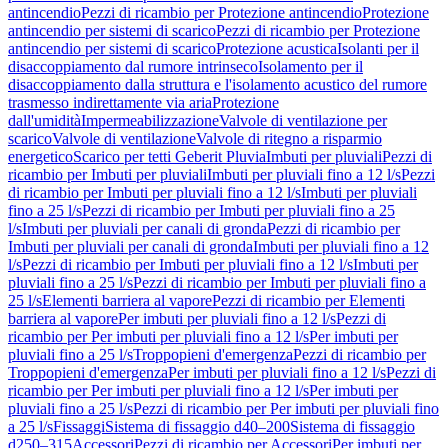
antincendio
Pezzi di ricambio per Protezione antincendio
Protezione
antincendio per sistemi di scarico
Pezzi di ricambio per Protezione
antincendio per sistemi di scarico
Protezione acustica
Isolanti per il
disaccoppiamento dal rumore intrinseco
Isolamento per il
disaccoppiamento dalla struttura e l'isolamento acustico del rumore
trasmesso indirettamente via aria
Protezione
dall'umidità
Impermeabilizzazione
Valvole di ventilazione per
scarico
Valvole di ventilazione
Valvole di ritegno a risparmio
energetico
Scarico per tetti Geberit Pluvia
Imbuti per pluviali
Pezzi di
ricambio per Imbuti per pluviali
Imbuti per pluviali fino a 12 l/s
Pezzi
di ricambio per Imbuti per pluviali fino a 12 l/s
Imbuti per pluviali
fino a 25 l/s
Pezzi di ricambio per Imbuti per pluviali fino a 25
l/s
Imbuti per pluviali per canali di gronda
Pezzi di ricambio per
Imbuti per pluviali per canali di gronda
Imbuti per pluviali fino a 12
l/s
Pezzi di ricambio per Imbuti per pluviali fino a 12 l/s
Imbuti per
pluviali fino a 25 l/s
Pezzi di ricambio per Imbuti per pluviali fino a
25 l/s
Elementi barriera al vapore
Pezzi di ricambio per Elementi
barriera al vapore
Per imbuti per pluviali fino a 12 l/s
Pezzi di
ricambio per Per imbuti per pluviali fino a 12 l/s
Per imbuti per
pluviali fino a 25 l/s
Troppopieni d'emergenza
Pezzi di ricambio per
Troppopieni d'emergenza
Per imbuti per pluviali fino a 12 l/s
Pezzi di
ricambio per Per imbuti per pluviali fino a 12 l/s
Per imbuti per
pluviali fino a 25 l/s
Pezzi di ricambio per Per imbuti per pluviali fino
a 25 l/s
Fissaggi
Sistema di fissaggio d40–200
Sistema di fissaggio
d250–315
Accessori
Pezzi di ricambio per Accessori
Per imbuti per