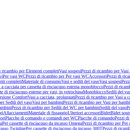
i ricambio per Elementi completi
Vasi sospesi
Pezzi di ricambio per Vasi
vi
Per vasi WC
Pezzi di ricambio per Per vasi WC
Accessori
Pezzi di ric
nti completi
Materiale di consumo
Vasi e sedili del vaso
Vasi sospesi
Pezz
 a cacciata per cassetta di risciacquo esterna monoblocco
Pezzi di ricamb
te di risciacquo esterne per vasi, in vetrochina
Monoblocco
Sedili del va
ersione Comfort
Vasi a cacciata, prolungati
Pezzi di ricambio per Vasi a c
er Sedili del vaso
Vasi per bambini
Pezzi di ricambio per Vasi per bambi
ambini
Pezzi di ricambio per Sedili del WC per bambini
Sedili del vaso
P
ri
Allacciamenti
Materiale di fissaggio
Ulteriori accessori
Bidet
Bidet sosp
ori
Placche di comando e comandi per WC
Placche di comando
Pezzi di
ma
Per cassette di risciacquo da incasso Omega
Pezzi di ricambio per Per
ncasso Twinline
Per cassette di risciacquo da incasso 300T
Pezzi di ricamb