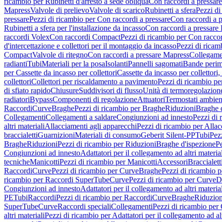
ricambio per Rubinetti d'arresto a sede obliqua
Con raccordi a pressar
Mapress
Valvole di prelievo
Valvole di scarico
Rubinetti a sfera
Pezzi di
pressare
Pezzi di ricambio per Con raccordi a pressare
Con raccordi a 
Rubinetti a sfera per l'installazione da incasso
Con raccordi a pressare
raccordi Volex
Con raccordi Compact
Pezzi di ricambio per Con racc
d'intercettazione e collettori per il montaggio da incasso
Pezzi di ricamb
Compact
Valvole di ritegno
Con raccordi a pressare Mapress
Collegamen
radianti
Tubi
Materiali per la posa
Isolanti
Pannelli sagomati
Bande perim
per Cassette da incasso per collettori
Cassette da incasso per collettori,
collettori
Collettori per riscaldamento a pavimento
Pezzi di ricambio pe
di sfiato rapido
Chiusure
Suddivisori di flusso
Unità di termoregolazion
radiatori
Bypass
Componenti di regolazione
Attuatori
Termostati ambien
Raccordi
Curve
Braghe
Pezzi di ricambio per Braghe
Riduzioni
Braghe 
Collegamenti
Collegamenti a saldare
Congiunzioni ad innesto
Pezzi di 
altri materiali
Allacciamenti agli apparecchi
Pezzi di ricambio per Allac
braccialetti
Guarnizioni
Materiali di consumo
Geberit Silent-PP
Tubi
Pez
Braghe
Riduzioni
Pezzi di ricambio per Riduzioni
Braghe d'ispezione
Pe
Congiunzioni ad innesto
Adattatori per il collegamento ad altri materia
tecniche
Manicotti
Pezzi di ricambio per Manicotti
Accessori
Braccialett
Raccordi
Curve
Pezzi di ricambio per Curve
Braghe
Pezzi di ricambio 
ricambio per Raccordi SuperTube
Curve
Pezzi di ricambio per Curve
D
Congiunzioni ad innesto
Adattatori per il collegamento ad altri materia
PE
Tubi
Raccordi
Pezzi di ricambio per Raccordi
Curve
Braghe
Riduzion
SuperTube
Curve
Raccordi speciali
Collegamenti
Pezzi di ricambio per
altri materiali
Pezzi di ricambio per Adattatori per il collegamento ad alt