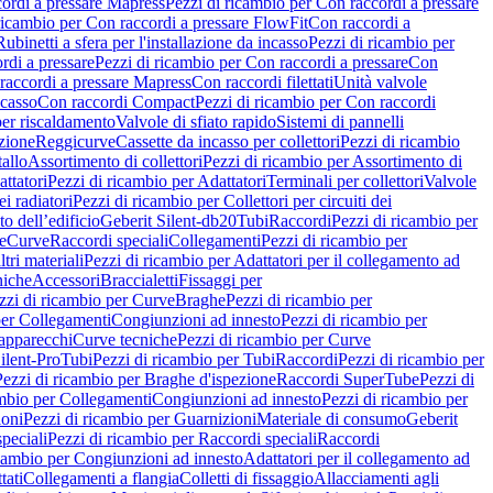
ordi a pressare Mapress
Pezzi di ricambio per Con raccordi a pressare
ricambio per Con raccordi a pressare FlowFit
Con raccordi a
Rubinetti a sfera per l'installazione da incasso
Pezzi di ricambio per
rdi a pressare
Pezzi di ricambio per Con raccordi a pressare
Con
raccordi a pressare Mapress
Con raccordi filettati
Unità valvole
ncasso
Con raccordi Compact
Pezzi di ricambio per Con raccordi
per riscaldamento
Valvole di sfiato rapido
Sistemi di pannelli
azione
Reggicurve
Cassette da incasso per collettori
Pezzi di ricambio
tallo
Assortimento di collettori
Pezzi di ricambio per Assortimento di
ttatori
Pezzi di ricambio per Adattatori
Terminali per collettori
Valvole
ei radiatori
Pezzi di ricambio per Collettori per circuiti dei
o dell’edificio
Geberit Silent-db20
Tubi
Raccordi
Pezzi di ricambio per
e
Curve
Raccordi speciali
Collegamenti
Pezzi di ricambio per
tri materiali
Pezzi di ricambio per Adattatori per il collegamento ad
niche
Accessori
Braccialetti
Fissaggi per
zzi di ricambio per Curve
Braghe
Pezzi di ricambio per
per Collegamenti
Congiunzioni ad innesto
Pezzi di ricambio per
 apparecchi
Curve tecniche
Pezzi di ricambio per Curve
ilent-Pro
Tubi
Pezzi di ricambio per Tubi
Raccordi
Pezzi di ricambio per
Pezzi di ricambio per Braghe d'ispezione
Raccordi SuperTube
Pezzi di
ambio per Collegamenti
Congiunzioni ad innesto
Pezzi di ricambio per
ioni
Pezzi di ricambio per Guarnizioni
Materiale di consumo
Geberit
peciali
Pezzi di ricambio per Raccordi speciali
Raccordi
icambio per Congiunzioni ad innesto
Adattatori per il collegamento ad
tati
Collegamenti a flangia
Colletti di fissaggio
Allacciamenti agli