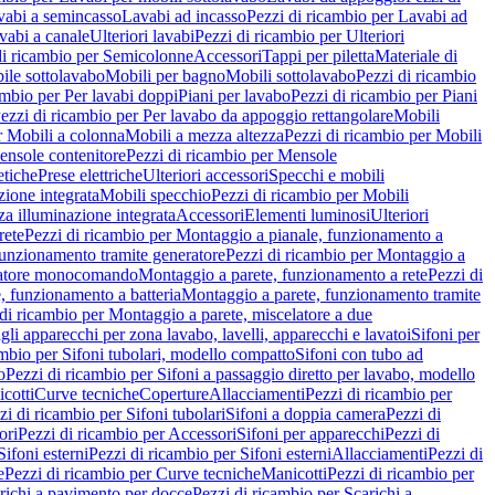
vabi a semincasso
Lavabi ad incasso
Pezzi di ricambio per Lavabi ad
vabi a canale
Ulteriori lavabi
Pezzi di ricambio per Ulteriori
di ricambio per Semicolonne
Accessori
Tappi per piletta
Materiale di
ile sottolavabo
Mobili per bagno
Mobili sottolavabo
Pezzi di ricambio
ambio per Per lavabi doppi
Piani per lavabo
Pezzi di ricambio per Piani
ezzi di ricambio per Per lavabo da appoggio rettangolare
Mobili
r Mobili a colonna
Mobili a mezza altezza
Pezzi di ricambio per Mobili
nsole contenitore
Pezzi di ricambio per Mensole
tiche
Prese elettriche
Ulteriori accessori
Specchi e mobili
zione integrata
Mobili specchio
Pezzi di ricambio per Mobili
za illuminazione integrata
Accessori
Elementi luminosi
Ulteriori
rete
Pezzi di ricambio per Montaggio a pianale, funzionamento a
funzionamento tramite generatore
Pezzi di ricambio per Montaggio a
elatore monocomando
Montaggio a parete, funzionamento a rete
Pezzi di
, funzionamento a batteria
Montaggio a parete, funzionamento tramite
di ricambio per Montaggio a parete, miscelatore a due
gli apparecchi per zona lavabo, lavelli, apparecchi e lavatoi
Sifoni per
ambio per Sifoni tubolari, modello compatto
Sifoni con tubo ad
o
Pezzi di ricambio per Sifoni a passaggio diretto per lavabo, modello
cotti
Curve tecniche
Coperture
Allacciamenti
Pezzi di ricambio per
zi di ricambio per Sifoni tubolari
Sifoni a doppia camera
Pezzi di
ori
Pezzi di ricambio per Accessori
Sifoni per apparecchi
Pezzi di
Sifoni esterni
Pezzi di ricambio per Sifoni esterni
Allacciamenti
Pezzi di
e
Pezzi di ricambio per Curve tecniche
Manicotti
Pezzi di ricambio per
richi a pavimento per docce
Pezzi di ricambio per Scarichi a