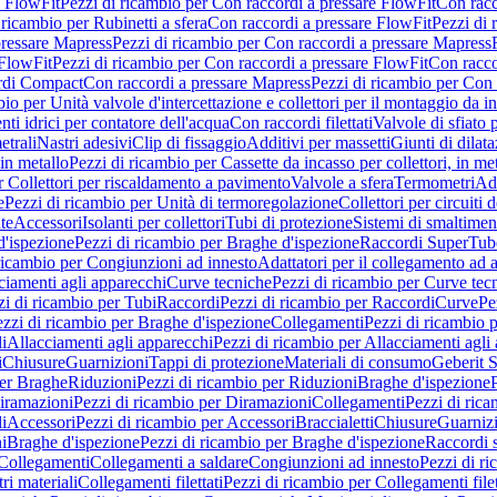
e FlowFit
Pezzi di ricambio per Con raccordi a pressare FlowFit
Con racc
 ricambio per Rubinetti a sfera
Con raccordi a pressare FlowFit
Pezzi di 
pressare Mapress
Pezzi di ricambio per Con raccordi a pressare Mapress
 FlowFit
Pezzi di ricambio per Con raccordi a pressare FlowFit
Con racco
ordi Compact
Con raccordi a pressare Mapress
Pezzi di ricambio per Con 
io per Unità valvole d'intercettazione e collettori per il montaggio da i
ti idrici per contatore dell'acqua
Con raccordi filettati
Valvole di sfiato 
etrali
Nastri adesivi
Clip di fissaggio
Additivi per massetti
Giunti di dilat
 in metallo
Pezzi di ricambio per Cassette da incasso per collettori, in me
r Collettori per riscaldamento a pavimento
Valvole a sfera
Termometri
Ada
e
Pezzi di ricambio per Unità di termoregolazione
Collettori per circuiti d
te
Accessori
Isolanti per collettori
Tubi di protezione
Sistemi di smaltiment
d'ispezione
Pezzi di ricambio per Braghe d'ispezione
Raccordi SuperTub
ricambio per Congiunzioni ad innesto
Adattatori per il collegamento ad al
ciamenti agli apparecchi
Curve tecniche
Pezzi di ricambio per Curve tec
zi di ricambio per Tubi
Raccordi
Pezzi di ricambio per Raccordi
Curve
Pe
zzi di ricambio per Braghe d'ispezione
Collegamenti
Pezzi di ricambio 
li
Allacciamenti agli apparecchi
Pezzi di ricambio per Allacciamenti agli
i
Chiusure
Guarnizioni
Tappi di protezione
Materiali di consumo
Geberit S
per Braghe
Riduzioni
Pezzi di ricambio per Riduzioni
Braghe d'ispezione
iramazioni
Pezzi di ricambio per Diramazioni
Collegamenti
Pezzi di ric
li
Accessori
Pezzi di ricambio per Accessori
Braccialetti
Chiusure
Guarniz
i
Braghe d'ispezione
Pezzi di ricambio per Braghe d'ispezione
Raccordi s
 Collegamenti
Collegamenti a saldare
Congiunzioni ad innesto
Pezzi di r
ri materiali
Collegamenti filettati
Pezzi di ricambio per Collegamenti filet