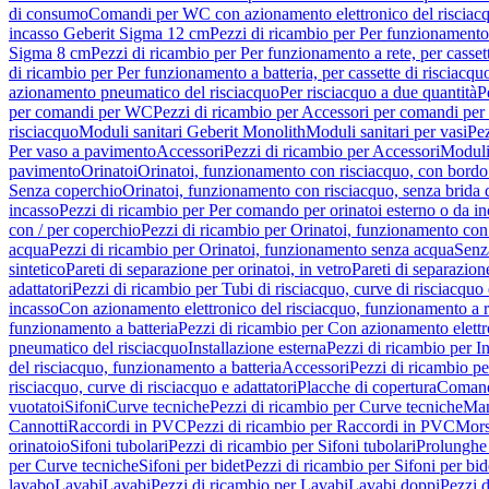
di consumo
Comandi per WC con azionamento elettronico del risciac
incasso Geberit Sigma 12 cm
Pezzi di ricambio per Per funzionamento 
Sigma 8 cm
Pezzi di ricambio per Per funzionamento a rete, per casse
di ricambio per Per funzionamento a batteria, per cassette di risciac
azionamento pneumatico del risciacquo
Per risciacquo a due quantità
P
per comandi per WC
Pezzi di ricambio per Accessori per comandi pe
risciacquo
Moduli sanitari Geberit Monolith
Moduli sanitari per vasi
Pez
Per vaso a pavimento
Accessori
Pezzi di ricambio per Accessori
Moduli 
pavimento
Orinatoi
Orinatoi, funzionamento con risciacquo, con bordo 
Senza coperchio
Orinatoi, funzionamento con risciacquo, senza brida d
incasso
Pezzi di ricambio per Per comando per orinatoi esterno o da i
con / per coperchio
Pezzi di ricambio per Orinatoi, funzionamento con 
acqua
Pezzi di ricambio per Orinatoi, funzionamento senza acqua
Senz
sintetico
Pareti di separazione per orinatoi, in vetro
Pareti di separazion
adattatori
Pezzi di ricambio per Tubi di risciacquo, curve di risciacquo 
incasso
Con azionamento elettronico del risciacquo, funzionamento a r
funzionamento a batteria
Pezzi di ricambio per Con azionamento elettr
pneumatico del risciacquo
Installazione esterna
Pezzi di ricambio per In
del risciacquo, funzionamento a batteria
Accessori
Pezzi di ricambio pe
risciacquo, curve di risciacquo e adattatori
Placche di copertura
Comand
vuotatoi
Sifoni
Curve tecniche
Pezzi di ricambio per Curve tecniche
Man
Cannotti
Raccordi in PVC
Pezzi di ricambio per Raccordi in PVC
Mors
orinatoio
Sifoni tubolari
Pezzi di ricambio per Sifoni tubolari
Prolunghe 
per Curve tecniche
Sifoni per bidet
Pezzi di ricambio per Sifoni per bid
lavabo
Lavabi
Lavabi
Pezzi di ricambio per Lavabi
Lavabi doppi
Pezzi 