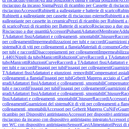
di risciacquo esterne
Ad alta posizione
A bassa e media posizione
Acces
risciacquo da incasso Sigma
Pezzi di ricambio per Cassette di risciac
risciacquo
Accessori
Rubinetti a galleggiante e batterie di scarico
Rubine
Rubinetti a galleggiante per cassette di risciacquo esterne
Rubinetti a g
galleggiante per cassette in ceramica
Pezzi di ricambio per Rubinetti a 
di scarico
Pezzi di ricambio per Batterie di scarico
Risciacquo a due qua
Risciacquo a due quantità
Accessori
Pulsanti
Adattatori
Membrane
Adduz
T
Adattatori fissi
Adattatori e collegamenti, smontabili
Chiusure
Raccord
per collegamenti
Impermeabilizzazioni per tubi e raccordi
Guarnizioni 
sistema
Kit di viti per collegamenti a flangia
Materiali di consumo
Geber
per tubi e raccordi
Disaccoppiamenti per collegamenti
Impermeabilizzaz
1.4401
Nippli da tubo
Manicotti
Riduzioni
Curve
Raccordi a T
Adattatori
tubo
Manicotti
Riduzioni
Curve
Raccordi a T
Adattatori fissi
Adattatori e
per tubi e raccordi
Fissaggi per tubi
Fissaggi per collegamenti
Guarnizio
T
Adattatori fissi
Adattatori e giunzioni, removibili
Compensatori assial
collegamenti a flangia
Fissaggi per tubi
Geberit Mapress acciaio al Car
gradi
Adattatori fissi
Adattatori e collegamenti, smontabili
Compensator
tubi e raccordi
Fissaggi per tubi
Fissaggi per collegamenti
Guarnizioni d
gradi
Adattatori fissi
Adattatori e collegamenti, smontabili
Chiusure
Rac
fissi
Adattatori e collegamenti, smontabili
Chiusure
Raccordi
Accessori 
collegamenti
Guarnizioni del sistema
Kit di viti per collegamenti a flan
collegamenti, smontabili
Accessori per Geberit Mapress CuNiFe
Guarn
ricambio per Dispositivi antiristagno
Accessori per dispositivi antirist
risciacquo da incasso con dispositivo antiristagno integrato
Accessori p
per WC con dispositivo antiristagno
Sensori
Cavi
Alimentatori
Pezzi di 