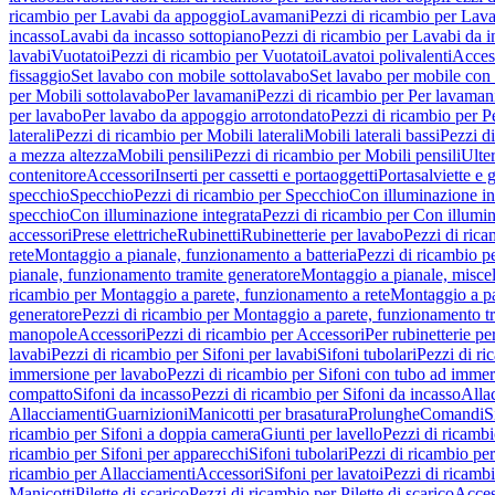
ricambio per Lavabi da appoggio
Lavamani
Pezzi di ricambio per Lav
incasso
Lavabi da incasso sottopiano
Pezzi di ricambio per Lavabi da i
lavabi
Vuotatoi
Pezzi di ricambio per Vuotatoi
Lavatoi polivalenti
Acces
fissaggio
Set lavabo con mobile sottolavabo
Set lavabo per mobile con
per Mobili sottolavabo
Per lavamani
Pezzi di ricambio per Per lavaman
per lavabo
Per lavabo da appoggio arrotondato
Pezzi di ricambio per P
laterali
Pezzi di ricambio per Mobili laterali
Mobili laterali bassi
Pezzi di
a mezza altezza
Mobili pensili
Pezzi di ricambio per Mobili pensili
Ulte
contenitore
Accessori
Inserti per cassetti e portaoggetti
Portasalviette e 
specchio
Specchio
Pezzi di ricambio per Specchio
Con illuminazione in
specchio
Con illuminazione integrata
Pezzi di ricambio per Con illumin
accessori
Prese elettriche
Rubinetti
Rubinetterie per lavabo
Pezzi di rica
rete
Montaggio a pianale, funzionamento a batteria
Pezzi di ricambio p
pianale, funzionamento tramite generatore
Montaggio a pianale, misc
ricambio per Montaggio a parete, funzionamento a rete
Montaggio a pa
generatore
Pezzi di ricambio per Montaggio a parete, funzionamento t
manopole
Accessori
Pezzi di ricambio per Accessori
Per rubinetterie pe
lavabi
Pezzi di ricambio per Sifoni per lavabi
Sifoni tubolari
Pezzi di ri
immersione per lavabo
Pezzi di ricambio per Sifoni con tubo ad immer
compatto
Sifoni da incasso
Pezzi di ricambio per Sifoni da incasso
Alla
Allacciamenti
Guarnizioni
Manicotti per brasatura
Prolunghe
Comandi
S
ricambio per Sifoni a doppia camera
Giunti per lavello
Pezzi di ricambi
ricambio per Sifoni per apparecchi
Sifoni tubolari
Pezzi di ricambio per
ricambio per Allacciamenti
Accessori
Sifoni per lavatoi
Pezzi di ricambi
Manicotti
Pilette di scarico
Pezzi di ricambio per Pilette di scarico
Acces