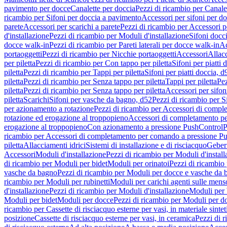
pavimento per docce
Canalette per doccia
Pezzi di ricambio per Canale
ricambio per Sifoni per doccia a pavimento
Accessori per sifoni per d
parete
Accessori per scarichi a parete
Pezzi di ricambio per Accessori pe
d'installazione
Pezzi di ricambio per Moduli d'installazione
Sifoni docci
docce walk-in
Pezzi di ricambio per Pareti laterali per docce walk-in
Ac
portaoggetti
Pezzi di ricambio per Nicchie portaoggetti
Accessori
Allac
per piletta
Pezzi di ricambio per Con tappo per piletta
Sifoni per piatti 
piletta
Pezzi di ricambio per Tappi per piletta
Sifoni per piatti doccia, d
piletta
Pezzi di ricambio per Senza tappo per piletta
Tappi per piletta
Pez
piletta
Pezzi di ricambio per Senza tappo per piletta
Accessori per sifoni
piletta
Scarichi
Sifoni per vasche da bagno, d52
Pezzi di ricambio per S
per azionamento a rotazione
Pezzi di ricambio per Accessori di compl
rotazione ed erogazione al troppopieno
Accessori di completamento pe
erogazione al troppopieno
Con azionamento a pressione PushControl
P
ricambio per Accessori di completamento per comando a pressione P
piletta
Allacciamenti idrici
Sistemi di installazione e di risciacquo
Geber
Accessori
Moduli d'installazione
Pezzi di ricambio per Moduli d'install
di ricambio per Moduli per bidet
Moduli per orinatoi
Pezzi di ricambio 
vasche da bagno
Pezzi di ricambio per Moduli per docce e vasche da
ricambio per Moduli per rubinetti
Moduli per carichi agenti sulle mens
d'installazione
Pezzi di ricambio per Moduli d'installazione
Moduli pe
Moduli per bidet
Moduli per docce
Pezzi di ricambio per Moduli per d
ricambio per Cassette di risciacquo esterne per vasi, in materiale sintet
posizione
Cassette di risciacquo esterne per vasi, in ceramica
Pezzi di r