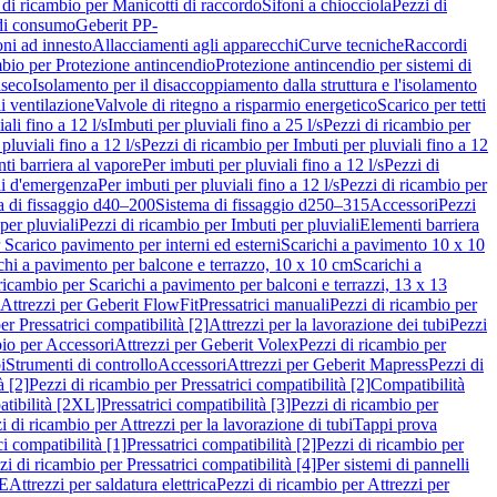
 di ricambio per Manicotti di raccordo
Sifoni a chiocciola
Pezzi di
 di consumo
Geberit PP-
ni ad innesto
Allacciamenti agli apparecchi
Curve tecniche
Raccordi
mbio per Protezione antincendio
Protezione antincendio per sistemi di
nseco
Isolamento per il disaccoppiamento dalla struttura e l'isolamento
i ventilazione
Valvole di ritegno a risparmio energetico
Scarico per tetti
ali fino a 12 l/s
Imbuti per pluviali fino a 25 l/s
Pezzi di ricambio per
pluviali fino a 12 l/s
Pezzi di ricambio per Imbuti per pluviali fino a 12
ti barriera al vapore
Per imbuti per pluviali fino a 12 l/s
Pezzi di
ni d'emergenza
Per imbuti per pluviali fino a 12 l/s
Pezzi di ricambio per
a di fissaggio d40–200
Sistema di fissaggio d250–315
Accessori
Pezzi
per pluviali
Pezzi di ricambio per Imbuti per pluviali
Elementi barriera
 Scarico pavimento per interni ed esterni
Scarichi a pavimento 10 x 10
chi a pavimento per balcone e terrazzo, 10 x 10 cm
Scarichi a
ricambio per Scarichi a pavimento per balconi e terrazzi, 13 x 13
 Attrezzi per Geberit FlowFit
Pressatrici manuali
Pezzi di ricambio per
er Pressatrici compatibilità [2]
Attrezzi per la lavorazione dei tubi
Pezzi
bio per Accessori
Attrezzi per Geberit Volex
Pezzi di ricambio per
i
Strumenti di controllo
Accessori
Attrezzi per Geberit Mapress
Pezzi di
à [2]
Pezzi di ricambio per Pressatrici compatibilità [2]
Compatibilità
atibilità [2XL]
Pressatrici compatibilità [3]
Pezzi di ricambio per
i di ricambio per Attrezzi per la lavorazione di tubi
Tappi prova
i compatibilità [1]
Pressatrici compatibilità [2]
Pezzi di ricambio per
zi di ricambio per Pressatrici compatibilità [4]
Per sistemi di pannelli
PE
Attrezzi per saldatura elettrica
Pezzi di ricambio per Attrezzi per