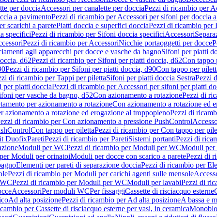
tte per doccia
Accessori per canalette per doccia
Pezzi di ricambio per Ac
occia a pavimento
Pezzi di ricambio per Accessori per sifoni per doccia 
r scarichi a parete
Piatti doccia e superfici doccia
Pezzi di ricambio per P
a specifici
Pezzi di ricambio per Sifoni doccia specifici
Accessori
Separa
cessori
Pezzi di ricambio per Accessori
Nicchie portaoggetti per docce
P
ciamenti agli apparecchi per docce e vasche da bagno
Sifoni per piatti d
doccia, d62
Pezzi di ricambio per Sifoni per piatti doccia, d62
Con tappo p
90
Pezzi di ricambio per Sifoni per piatti doccia, d90
Con tappo per pilett
zi di ricambio per Tappi per piletta
Sifoni per piatti doccia Sestra
Pezzi d
 per piatti doccia
Pezzi di ricambio per Accessori per sifoni per piatti do
ifoni per vasche da bagno, d52
Con azionamento a rotazione
Pezzi di r
etamento per azionamento a rotazione
Con azionamento a rotazione ed e
r azionamento a rotazione ed erogazione al troppopieno
Pezzi di ricam
ezzi di ricambio per Con azionamento a pressione PushControl
Accesso
ushControl
Con tappo per piletta
Pezzi di ricambio per Con tappo per pile
it Duofix
Pareti
Pezzi di ricambio per Pareti
Sistemi portanti
Pezzi di rica
azione
Moduli per WC
Pezzi di ricambio per Moduli per WC
Moduli per 
per Moduli per orinatoi
Moduli per docce con scarico a parete
Pezzi di r
 bagno
Elementi per pareti di separazione doccia
Pezzi di ricambio per Ele
ole
Pezzi di ricambio per Moduli per carichi agenti sulle mensole
Access
r WC
Pezzi di ricambio per Moduli per WC
Moduli per lavabi
Pezzi di ri
occe
Accessori
Per moduli WC
Per fissaggi
Cassette di risciacquo esterne
C
ico
Ad alta posizione
Pezzi di ricambio per Ad alta posizione
A bassa e m
icambio per Cassette di risciacquo esterne per vasi, in ceramica
Monoblo