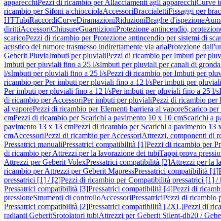
apparecchi
Pezzi di ricambio per Allacciamenti agli apparecchi
Curve t
ricambio per Sifoni a chiocciola
Accessori
Braccialetti
Fissaggi per bracc
HT
Tubi
Raccordi
Curve
Diramazioni
Riduzioni
Braghe d'ispezione
Aume
diritti
Accessori
Chiusure
Guarnizioni
Protezione antincendio, protezione
scarico
Pezzi di ricambio per Protezione antincendio per sistemi di sca
acustico del rumore trasmesso indirettamente via aria
Protezione dall'u
Geberit Pluvia
Imbuti per pluviali
Pezzi di ricambio per Imbuti per pluv
Imbuti per pluviali fino a 25 l/s
Imbuti per pluviali per canali di gronda
l/s
Imbuti per pluviali fino a 25 l/s
Pezzi di ricambio per Imbuti per pluvi
ricambio per Per imbuti per pluviali fino a 12 l/s
Per imbuti per pluviali
Per imbuti per pluviali fino a 12 l/s
Per imbuti per pluviali fino a 25 l/s
di ricambio per Accessori
Per imbuti per pluviali
Pezzi di ricambio per 
al vapore
Pezzi di ricambio per Elementi barriera al vapore
Scarico per
cm
Pezzi di ricambio per Scarichi a pavimento 10 x 10 cm
Scarichi a 
pavimento 13 x 13 cm
Pezzi di ricambio per Scarichi a pavimento 13 
cm
Accessori
Pezzi di ricambio per Accessori
Attrezzi, componenti di r
Pressatrici manuali
Pressatrici compatibilità [1]
Pezzi di ricambio per Pre
di ricambio per Attrezzi per la lavorazione dei tubi
Tappi prova pressi
Attrezzi per Geberit Volex
Pressatrici compatibilità [2]
Attrezzi per la l
ricambio per Attrezzi per Geberit Mapress
Pressatrici compatibilità [1]
pressatrici [1] / [2]
Pezzi di ricambio per Compatibilità pressatrici [1] / 
Pressatrici compatibilità [3]
Pressatrici compatibilità [4]
Pezzi di ricambi
pressione
Strumenti di controllo
Accessori
Pressatrici
Pezzi di ricambio p
Pressatrici compatibilità [2]
Pressatrici compatibilità [2XL]
Pezzi di ric
radianti Geberit
Srotolatori tubi
Attrezzi per Geberit Silent-db20 / Gebe