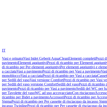
IT
Vasi e orinatoi
Vasi bidet Geberit AquaClean
Elementi completi
Pezzi d
pavimento
Elementi aggiuntivi
Pezzi di ricambio per Elementi aggiunti
di ricambio per Per elementi aggiuntivi
Per elementi aggiuntivi e eleme
a cacciata
Vasi a pavimento
Pezzi di ricambio per Vasi a pavimento
Vasi
monoblocco
Vasi a cacciata
Pezzi di ricambio per Vasi a cacciata
Casset
per Sedili del vaso
Vasi versione Comfort
Pezzi di ricambio per Vasi v
per Sedili del vaso versione Comfort
Sedili del vaso
Pezzi di ricambio p
pavimento
Pezzi di ricambio per Vasi a pavimento
Sedili del WC per b
per Tavolette del vaso
WC ad uso accovacciato
Con risciacquo
Accesso
ricambio per Bidet a pavimento
Accessori
Pezzi di ricambio per Access
Sigma
Pezzi di ricambio per Per cassette di risciacquo da incasso Sig
incasso Twinline
Pezzi di ricambio per Per cassette di risciacquo da i