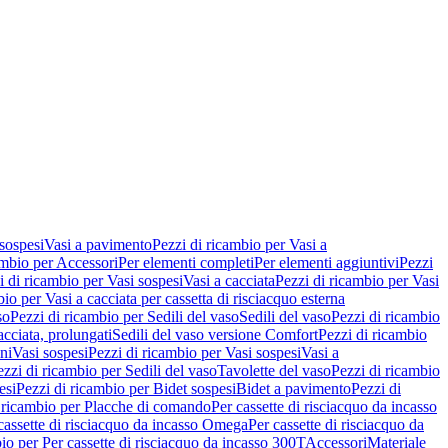
 sospesi
Vasi a pavimento
Pezzi di ricambio per Vasi a
ambio per Accessori
Per elementi completi
Per elementi aggiuntivi
Pezzi
i di ricambio per Vasi sospesi
Vasi a cacciata
Pezzi di ricambio per Vasi
io per Vasi a cacciata per cassetta di risciacquo esterna
so
Pezzi di ricambio per Sedili del vaso
Sedili del vaso
Pezzi di ricambio
acciata, prolungati
Sedili del vaso versione Comfort
Pezzi di ricambio
ni
Vasi sospesi
Pezzi di ricambio per Vasi sospesi
Vasi a
ezzi di ricambio per Sedili del vaso
Tavolette del vaso
Pezzi di ricambio
esi
Pezzi di ricambio per Bidet sospesi
Bidet a pavimento
Pezzi di
 ricambio per Placche di comando
Per cassette di risciacquo da incasso
 cassette di risciacquo da incasso Omega
Per cassette di risciacquo da
io per Per cassette di risciacquo da incasso 300T
Accessori
Materiale