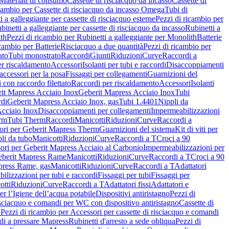
Materiali di consumo
Cassette di risciacquo da incasso
Cassette di
icambio per Cassette di risciacquo da incasso Omega
Tubi di
i a galleggiante per cassette di risciacquo esterne
Pezzi di ricambio per
binetti a galleggiante per cassette di risciacquo da incasso
Rubinetti a
ith
Pezzi di ricambio per Rubinetti a galleggiante per Monolith
Batterie
icambio per Batterie
Risciacquo a due quantità
Pezzi di ricambio per
ato
Tubi monostrato
Raccordi
Giunti
Riduzioni
Curve
Raccordi a
r riscaldamento
Accessori
Isolanti per tubi e raccordi
Disaccoppiamenti
accessori per la posa
Fissaggi per collegamenti
Guarnizioni del
i con raccordo filettato
Raccordi per riscaldamento
Accessori
Isolanti
it Mapress Acciaio Inox
Geberit Mapress Acciaio Inox
Tubi
di
Geberit Mapress Acciaio Inox, gas
Tubi 1.4401
Nippli da
Acciaio Inox
Disaccoppiamenti per collegamenti
Impermeabilizzazioni
rm
Tubi Therm
Raccordi
Manicotti
Riduzioni
Curve
Raccordi a
ori per Geberit Mapress Therm
Guarnizioni del sistema
Kit di viti per
li da tubo
Manicotti
Riduzioni
Curve
Raccordi a T
Croci a 90
ori per Geberit Mapress Acciaio al Carbonio
Impermeabilizzazioni per
berit Mapress Rame
Manicotti
Riduzioni
Curve
Raccordi a T
Croci a 90
press Rame, gas
Manicotti
Riduzioni
Curve
Raccordi a T
Adattatori
ilizzazioni per tubi e raccordi
Fissaggi per tubi
Fissaggi per
otti
Riduzioni
Curve
Raccordi a T
Adattatori fissi
Adattatori e
er l’Igiene dell’acqua potabile
Dispositivi antiristagno
Pezzi di
isciacquo e comandi per WC con dispositivo antiristagno
Cassette di
o
Pezzi di ricambio per Accessori per cassette di risciacquo e comandi
di a pressare Mapress
Rubinetti d'arresto a sede obliqua
Pezzi di