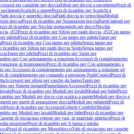
cessori per canalette per doccia
Sifoni per doccia a pavimento
Pezzi di
a pavimento
Scarichi a parete
Pezzi di ricambio per Scarichi a
iatti doccia e superfici doccia
Piatti doccia in vetrochina
Moduli
zioni doccia
Pezzi di ricambio per Separazioni doccia
Pareti laterali per
ezzi di ricambio per Nicchie portaoggetti per docce
Nicchie
occia, d52
Pezzi di ricambio per Sifoni per piatti doccia, d52
Con tappo
er piletta
Pezzi di ricambio per Con tappo per piletta
Tappi per
a
Pezzi di ricambio per Con tappo per piletta
Senza tappo per
i ricambio per Sifoni per piatti doccia Sestra
Senza tappo per
ccia
Tappi per piletta
Pezzi di ricambio per Tappi per
icambio per Con azionamento a rotazione
Accessori di completamento
rogazione al troppopieno
Pezzi di ricambio per Con azionamento a
bio per Accessori di completamento per azionamento a rotazione ed
ri di completamento per comando a pressione PushControl
Pezzi di
tta
Accessori per sifoni per vasche da bagno
Tappi per
mbio per Sistemi portanti
Pannellature
Accessori
Pezzi di ricambio per
lavabi
Pezzi di ricambio per Moduli per lavabi
Moduli per bidet
Pezzi
icambio per Moduli per docce con scarico a parete
Moduli per docce e
menti per pareti di separazione doccia
Moduli per rubinetti
Pezzi di
ori
Pezzi di ricambio per Accessori
Geberit Combifix
Moduli
cambio per Moduli per lavabi
Moduli per bidet
Pezzi di ricambio per
assette di risciacquo esterne per vasi, in materiale sintetico
Pezzi di
edia posizione
Pezzi di ricambio per A bassa e media
cco
Pezzi di ricambio per Monoblocco
Tubi di risciacquo per cassette