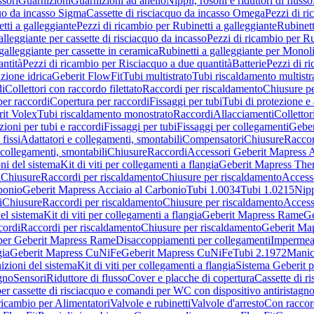
sori
Guarnizioni
Guarnizioni ad anello
Nippli, rosoni e riduttori di flusso
quo da incasso Sigma
Cassette di risciacquo da incasso Omega
Pezzi di r
tti a galleggiante
Pezzi di ricambio per Rubinetti a galleggiante
Rubinett
alleggiante per cassette di risciacquo da incasso
Pezzi di ricambio per Ru
galleggiante per cassette in ceramica
Rubinetti a galleggiante per Monol
ntità
Pezzi di ricambio per Risciacquo a due quantità
Batterie
Pezzi di r
ione idrica
Geberit FlowFit
Tubi multistrato
Tubi riscaldamento multistr
i
Collettori con raccordo filettato
Raccordi per riscaldamento
Chiusure pe
per raccordi
Copertura per raccordi
Fissaggi per tubi
Tubi di protezione e 
it Volex
Tubi riscaldamento monostrato
Raccordi
Allacciamenti
Collettor
ioni per tubi e raccordi
Fissaggi per tubi
Fissaggi per collegamenti
Geber
 fissi
Adattatori e collegamenti, smontabili
Compensatori
Chiusure
Raccor
 collegamenti, smontabili
Chiusure
Raccordi
Accessori Geberit Mapress 
ni del sistema
Kit di viti per collegamenti a flangia
Geberit Mapress The
i
Chiusure
Raccordi per riscaldamento
Chiusure per riscaldamento
Access
bonio
Geberit Mapress Acciaio al Carbonio
Tubi 1.0034
Tubi 1.0215
Nipp
i
Chiusure
Raccordi per riscaldamento
Chiusure per riscaldamento
Access
el sistema
Kit di viti per collegamenti a flangia
Geberit Mapress Rame
Ge
cordi
Raccordi per riscaldamento
Chiusure per riscaldamento
Geberit Ma
per Geberit Mapress Rame
Disaccoppiamenti per collegamenti
Impermeab
gia
Geberit Mapress CuNiFe
Geberit Mapress CuNiFe
Tubi 2.1972
Manic
izioni del sistema
Kit di viti per collegamenti a flangia
Sistema Geberit p
agno
Sensori
Riduttore di flusso
Cover e placche di copertura
Cassette di r
er cassette di risciacquo e comandi per WC con dispositivo antiristagn
ricambio per Alimentatori
Valvole e rubinetti
Valvole d'arresto
Con raccor