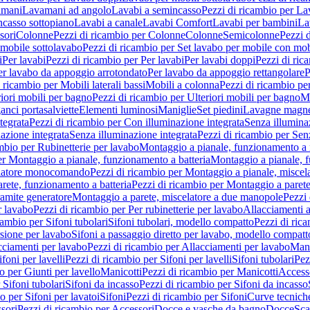
amani
Lavamani ad angolo
Lavabi a semincasso
Pezzi di ricambio per La
ncasso sottopiano
Lavabi a canale
Lavabi Comfort
Lavabi per bambini
La
sori
Colonne
Pezzi di ricambio per Colonne
Colonne
Semicolonne
Pezzi 
 mobile sottolavabo
Pezzi di ricambio per Set lavabo per mobile con mob
i
Per lavabi
Pezzi di ricambio per Per lavabi
Per lavabi doppi
Pezzi di ric
er lavabo da appoggio arrotondato
Per lavabo da appoggio rettangolare
P
 ricambio per Mobili laterali bassi
Mobili a colonna
Pezzi di ricambio pe
riori mobili per bagno
Pezzi di ricambio per Ulteriori mobili per bagno
Me
ganci portasalviette
Elementi luminosi
Maniglie
Set piedini
Lavagne magne
tegrata
Pezzi di ricambio per Con illuminazione integrata
Senza illumina
azione integrata
Senza illuminazione integrata
Pezzi di ricambio per Sen
mbio per Rubinetterie per lavabo
Montaggio a pianale, funzionamento a 
er Montaggio a pianale, funzionamento a batteria
Montaggio a pianale, 
elatore monocomando
Pezzi di ricambio per Montaggio a pianale, misc
rete, funzionamento a batteria
Pezzi di ricambio per Montaggio a parete
ramite generatore
Montaggio a parete, miscelatore a due manopole
Pezzi 
r lavabo
Pezzi di ricambio per Per rubinetterie per lavabo
Allacciamenti a
cambio per Sifoni tubolari
Sifoni tubolari, modello compatto
Pezzi di ric
sione per lavabo
Sifoni a passaggio diretto per lavabo, modello compatt
cciamenti per lavabo
Pezzi di ricambio per Allacciamenti per lavabo
Mani
ifoni per lavelli
Pezzi di ricambio per Sifoni per lavelli
Sifoni tubolari
Pez
o per Giunti per lavello
Manicotti
Pezzi di ricambio per Manicotti
Access
 Sifoni tubolari
Sifoni da incasso
Pezzi di ricambio per Sifoni da incasso
o per Sifoni per lavatoi
Sifoni
Pezzi di ricambio per Sifoni
Curve tecnich
sori
Pezzi di ricambio per Accessori
Docce e vasche da bagno
Docce
Sca