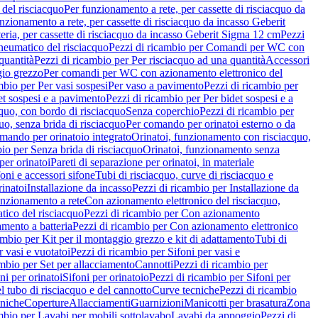
del risciacquo
Per funzionamento a rete, per cassette di risciacquo da
nzionamento a rete, per cassette di risciacquo da incasso Geberit
eria, per cassette di risciacquo da incasso Geberit Sigma 12 cm
Pezzi
umatico del risciacquo
Pezzi di ricambio per Comandi per WC con
quantità
Pezzi di ricambio per Per risciacquo ad una quantità
Accessori
gio grezzo
Per comandi per WC con azionamento elettronico del
mbio per Per vasi sospesi
Per vaso a pavimento
Pezzi di ricambio per
et sospesi e a pavimento
Pezzi di ricambio per Per bidet sospesi e a
quo, con bordo di risciacquo
Senza coperchio
Pezzi di ricambio per
uo, senza brida di risciacquo
Per comando per orinatoi esterno o da
mando per orinatoio integrato
Orinatoi, funzionamento con risciacquo,
bio per Senza brida di risciacquo
Orinatoi, funzionamento senza
per orinatoi
Pareti di separazione per orinatoi, in materiale
foni e accessori sifone
Tubi di risciacquo, curve di risciacquo e
inatoi
Installazione da incasso
Pezzi di ricambio per Installazione da
unzionamento a rete
Con azionamento elettronico del risciacquo,
ico del risciacquo
Pezzi di ricambio per Con azionamento
mento a batteria
Pezzi di ricambio per Con azionamento elettronico
ambio per Kit per il montaggio grezzo e kit di adattamento
Tubi di
r vasi e vuotatoi
Pezzi di ricambio per Sifoni per vasi e
ambio per Set per allacciamento
Cannotti
Pezzi di ricambio per
ni per orinatoi
Sifoni per orinatoio
Pezzi di ricambio per Sifoni per
l tubo di risciacquo e del cannotto
Curve tecniche
Pezzi di ricambio
cniche
Coperture
Allacciamenti
Guarnizioni
Manicotti per brasatura
Zona
mbio per Lavabi per mobili sottolavabo
Lavabi da appoggio
Pezzi di