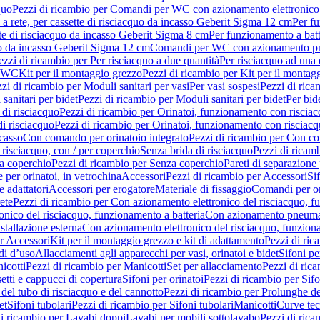
quo
Pezzi di ricambio per Comandi per WC con azionamento elettronico 
a rete, per cassette di risciacquo da incasso Geberit Sigma 12 cm
Per fu
tte di risciacquo da incasso Geberit Sigma 8 cm
Per funzionamento a batt
quo da incasso Geberit Sigma 12 cm
Comandi per WC con azionamento pne
ezzi di ricambio per Per risciacquo a due quantità
Per risciacquo ad una 
r WC
Kit per il montaggio grezzo
Pezzi di ricambio per Kit per il montag
zi di ricambio per Moduli sanitari per vasi
Per vasi sospesi
Pezzi di rica
sanitari per bidet
Pezzi di ricambio per Moduli sanitari per bidet
Per bid
di risciacquo
Pezzi di ricambio per Orinatoi, funzionamento con risciac
i risciacquo
Pezzi di ricambio per Orinatoi, funzionamento con risciacq
ncasso
Con comando per orinatoio integrato
Pezzi di ricambio per Con co
risciacquo, con / per coperchio
Senza brida di risciacquo
Pezzi di ricam
a coperchio
Pezzi di ricambio per Senza coperchio
Pareti di separazione 
e per orinatoi, in vetrochina
Accessori
Pezzi di ricambio per Accessori
Si
e adattatori
Accessori per erogatore
Materiale di fissaggio
Comandi per or
ete
Pezzi di ricambio per Con azionamento elettronico del risciacquo, f
onico del risciacquo, funzionamento a batteria
Con azionamento pneumat
stallazione esterna
Con azionamento elettronico del risciacquo, funziona
r Accessori
Kit per il montaggio grezzo e kit di adattamento
Pezzi di ric
i d’uso
Allacciamenti agli apparecchi per vasi, orinatoi e bidet
Sifoni pe
icotti
Pezzi di ricambio per Manicotti
Set per allacciamento
Pezzi di ric
etti e cappucci di copertura
Sifoni per orinatoi
Pezzi di ricambio per Sifo
del tubo di risciacquo e del cannotto
Pezzi di ricambio per Prolunghe de
et
Sifoni tubolari
Pezzi di ricambio per Sifoni tubolari
Manicotti
Curve te
di ricambio per Lavabi doppi
Lavabi per mobili sottolavabo
Pezzi di rica