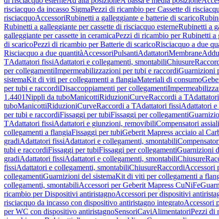
di risciacquo esterne
Ad alta posizione
A bassa e media posizione
Acces
risciacquo da incasso Sigma
Pezzi di ricambio per Cassette di risciac
risciacquo
Accessori
Rubinetti a galleggiante e batterie di scarico
Rubine
Rubinetti a galleggiante per cassette di risciacquo esterne
Rubinetti a g
galleggiante per cassette in ceramica
Pezzi di ricambio per Rubinetti a 
di scarico
Pezzi di ricambio per Batterie di scarico
Risciacquo a due qua
Risciacquo a due quantità
Accessori
Pulsanti
Adattatori
Membrane
Adduz
T
Adattatori fissi
Adattatori e collegamenti, smontabili
Chiusure
Raccord
per collegamenti
Impermeabilizzazioni per tubi e raccordi
Guarnizioni 
sistema
Kit di viti per collegamenti a flangia
Materiali di consumo
Geber
per tubi e raccordi
Disaccoppiamenti per collegamenti
Impermeabilizzaz
1.4401
Nippli da tubo
Manicotti
Riduzioni
Curve
Raccordi a T
Adattatori
tubo
Manicotti
Riduzioni
Curve
Raccordi a T
Adattatori fissi
Adattatori e
per tubi e raccordi
Fissaggi per tubi
Fissaggi per collegamenti
Guarnizio
T
Adattatori fissi
Adattatori e giunzioni, removibili
Compensatori assial
collegamenti a flangia
Fissaggi per tubi
Geberit Mapress acciaio al Car
gradi
Adattatori fissi
Adattatori e collegamenti, smontabili
Compensator
tubi e raccordi
Fissaggi per tubi
Fissaggi per collegamenti
Guarnizioni d
gradi
Adattatori fissi
Adattatori e collegamenti, smontabili
Chiusure
Rac
fissi
Adattatori e collegamenti, smontabili
Chiusure
Raccordi
Accessori 
collegamenti
Guarnizioni del sistema
Kit di viti per collegamenti a flan
collegamenti, smontabili
Accessori per Geberit Mapress CuNiFe
Guarn
ricambio per Dispositivi antiristagno
Accessori per dispositivi antirist
risciacquo da incasso con dispositivo antiristagno integrato
Accessori p
per WC con dispositivo antiristagno
Sensori
Cavi
Alimentatori
Pezzi di 