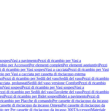
 sospesi
Vasi a pavimento
Pezzi di ricambio per Vasi a
ambio per Accessori
Per elementi completi
Per elementi aggiuntivi
Pezzi
i di ricambio per Vasi sospesi
Vasi a cacciata
Pezzi di ricambio per Vasi
io per Vasi a cacciata per cassetta di risciacquo esterna
so
Pezzi di ricambio per Sedili del vaso
Sedili del vaso
Pezzi di ricambio
acciata, prolungati
Sedili del vaso versione Comfort
Pezzi di ricambio
ni
Vasi sospesi
Pezzi di ricambio per Vasi sospesi
Vasi a
ezzi di ricambio per Sedili del vaso
Tavolette del vaso
Pezzi di ricambio
esi
Pezzi di ricambio per Bidet sospesi
Bidet a pavimento
Pezzi di
 ricambio per Placche di comando
Per cassette di risciacquo da incasso
 cassette di risciacquo da incasso Omega
Per cassette di risciacquo da
io per Per cassette di risciacquo da incasso 300T
Accessori
Materiale