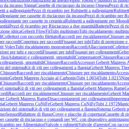
sori
Guarnizioni
Guarnizioni ad anello
Nippli, rosoni e riduttori di flusso
quo da incasso Sigma
Cassette di risciacquo da incasso Omega
Pezzi di r
tti a galleggiante
Pezzi di ricambio per Rubinetti a galleggiante
Rubinett
alleggiante per cassette di risciacquo da incasso
Pezzi di ricambio per Ru
galleggiante per cassette in ceramica
Rubinetti a galleggiante per Monol
ntità
Pezzi di ricambio per Risciacquo a due quantità
Batterie
Pezzi di r
ione idrica
Geberit FlowFit
Tubi multistrato
Tubi riscaldamento multistr
i
Collettori con raccordo filettato
Raccordi per riscaldamento
Chiusure pe
per raccordi
Copertura per raccordi
Fissaggi per tubi
Tubi di protezione e 
it Volex
Tubi riscaldamento monostrato
Raccordi
Allacciamenti
Collettor
ioni per tubi e raccordi
Fissaggi per tubi
Fissaggi per collegamenti
Geber
 fissi
Adattatori e collegamenti, smontabili
Compensatori
Chiusure
Raccor
 collegamenti, smontabili
Chiusure
Raccordi
Accessori Geberit Mapress 
ni del sistema
Kit di viti per collegamenti a flangia
Geberit Mapress The
i
Chiusure
Raccordi per riscaldamento
Chiusure per riscaldamento
Access
bonio
Geberit Mapress Acciaio al Carbonio
Tubi 1.0034
Tubi 1.0215
Nipp
i
Chiusure
Raccordi per riscaldamento
Chiusure per riscaldamento
Access
el sistema
Kit di viti per collegamenti a flangia
Geberit Mapress Rame
Ge
cordi
Raccordi per riscaldamento
Chiusure per riscaldamento
Geberit Ma
per Geberit Mapress Rame
Disaccoppiamenti per collegamenti
Impermeab
gia
Geberit Mapress CuNiFe
Geberit Mapress CuNiFe
Tubi 2.1972
Manic
izioni del sistema
Kit di viti per collegamenti a flangia
Sistema Geberit p
agno
Sensori
Riduttore di flusso
Cover e placche di copertura
Cassette di r
er cassette di risciacquo e comandi per WC con dispositivo antiristagn
ricambio per Alimentatori
Valvole e rubinetti
Valvole d'arresto
Con raccor