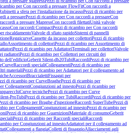
ordi a pressare Mapress
Pezzi di ricambio per Con raccordi a pressare
ricambio per Con raccordi a pressare FlowFit
Con raccordi a
Rubinetti a sfera per l'installazione da incasso
Pezzi di ricambio per
rdi a pressare
Pezzi di ricambio per Con raccordi a pressare
Con
raccordi a pressare Mapress
Con raccordi filettati
Unità valvole
ncasso
Con raccordi Compact
Pezzi di ricambio per Con raccordi
per riscaldamento
Valvole di sfiato rapido
Sistemi di pannelli
azione
Reggicurve
Cassette da incasso per collettori
Pezzi di ricambio
tallo
Assortimento di collettori
Pezzi di ricambio per Assortimento di
ttatori
Pezzi di ricambio per Adattatori
Terminali per collettori
Valvole
ei radiatori
Pezzi di ricambio per Collettori per circuiti dei
o dell’edificio
Geberit Silent-db20
Tubi
Raccordi
Pezzi di ricambio per
e
Curve
Raccordi speciali
Collegamenti
Pezzi di ricambio per
tri materiali
Pezzi di ricambio per Adattatori per il collegamento ad
niche
Accessori
Braccialetti
Fissaggi per
zzi di ricambio per Curve
Braghe
Pezzi di ricambio per
per Collegamenti
Congiunzioni ad innesto
Pezzi di ricambio per
 apparecchi
Curve tecniche
Pezzi di ricambio per Curve
ilent-Pro
Tubi
Pezzi di ricambio per Tubi
Raccordi
Pezzi di ricambio per
Pezzi di ricambio per Braghe d'ispezione
Raccordi SuperTube
Pezzi di
ambio per Collegamenti
Congiunzioni ad innesto
Pezzi di ricambio per
ioni
Pezzi di ricambio per Guarnizioni
Materiale di consumo
Geberit
peciali
Pezzi di ricambio per Raccordi speciali
Raccordi
icambio per Congiunzioni ad innesto
Adattatori per il collegamento ad
tati
Collegamenti a flangia
Colletti di fissaggio
Allacciamenti agli