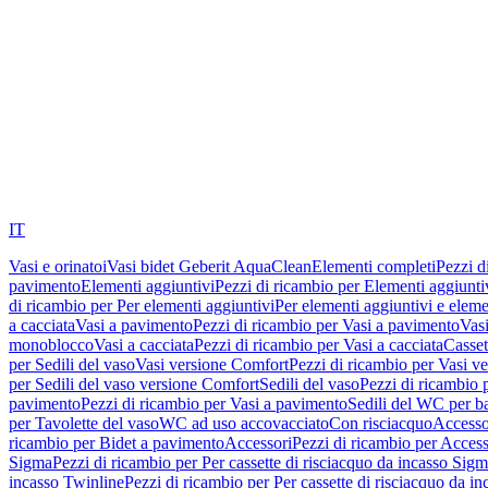
IT
Vasi e orinatoi
Vasi bidet Geberit AquaClean
Elementi completi
Pezzi d
pavimento
Elementi aggiuntivi
Pezzi di ricambio per Elementi aggiunti
di ricambio per Per elementi aggiuntivi
Per elementi aggiuntivi e eleme
a cacciata
Vasi a pavimento
Pezzi di ricambio per Vasi a pavimento
Vasi
monoblocco
Vasi a cacciata
Pezzi di ricambio per Vasi a cacciata
Casset
per Sedili del vaso
Vasi versione Comfort
Pezzi di ricambio per Vasi v
per Sedili del vaso versione Comfort
Sedili del vaso
Pezzi di ricambio p
pavimento
Pezzi di ricambio per Vasi a pavimento
Sedili del WC per b
per Tavolette del vaso
WC ad uso accovacciato
Con risciacquo
Accesso
ricambio per Bidet a pavimento
Accessori
Pezzi di ricambio per Access
Sigma
Pezzi di ricambio per Per cassette di risciacquo da incasso Sig
incasso Twinline
Pezzi di ricambio per Per cassette di risciacquo da i