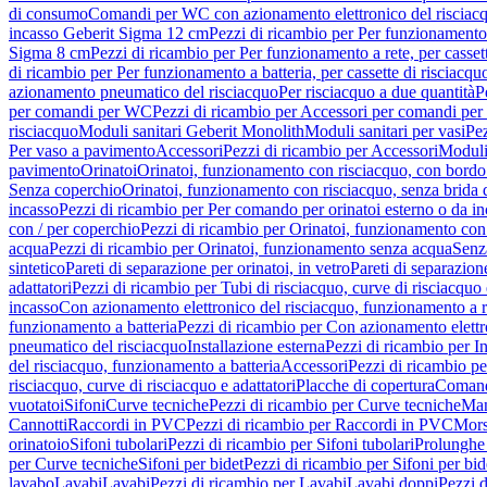
di consumo
Comandi per WC con azionamento elettronico del risciac
incasso Geberit Sigma 12 cm
Pezzi di ricambio per Per funzionamento 
Sigma 8 cm
Pezzi di ricambio per Per funzionamento a rete, per casse
di ricambio per Per funzionamento a batteria, per cassette di risciac
azionamento pneumatico del risciacquo
Per risciacquo a due quantità
P
per comandi per WC
Pezzi di ricambio per Accessori per comandi pe
risciacquo
Moduli sanitari Geberit Monolith
Moduli sanitari per vasi
Pez
Per vaso a pavimento
Accessori
Pezzi di ricambio per Accessori
Moduli 
pavimento
Orinatoi
Orinatoi, funzionamento con risciacquo, con bordo 
Senza coperchio
Orinatoi, funzionamento con risciacquo, senza brida d
incasso
Pezzi di ricambio per Per comando per orinatoi esterno o da i
con / per coperchio
Pezzi di ricambio per Orinatoi, funzionamento con 
acqua
Pezzi di ricambio per Orinatoi, funzionamento senza acqua
Senz
sintetico
Pareti di separazione per orinatoi, in vetro
Pareti di separazion
adattatori
Pezzi di ricambio per Tubi di risciacquo, curve di risciacquo 
incasso
Con azionamento elettronico del risciacquo, funzionamento a r
funzionamento a batteria
Pezzi di ricambio per Con azionamento elettr
pneumatico del risciacquo
Installazione esterna
Pezzi di ricambio per In
del risciacquo, funzionamento a batteria
Accessori
Pezzi di ricambio pe
risciacquo, curve di risciacquo e adattatori
Placche di copertura
Comand
vuotatoi
Sifoni
Curve tecniche
Pezzi di ricambio per Curve tecniche
Man
Cannotti
Raccordi in PVC
Pezzi di ricambio per Raccordi in PVC
Mors
orinatoio
Sifoni tubolari
Pezzi di ricambio per Sifoni tubolari
Prolunghe 
per Curve tecniche
Sifoni per bidet
Pezzi di ricambio per Sifoni per bid
lavabo
Lavabi
Lavabi
Pezzi di ricambio per Lavabi
Lavabi doppi
Pezzi 