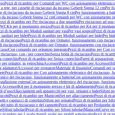
quo
Pezzi di ricambio per Comandi per WC con azionamento elettronico 
a rete, per cassette di risciacquo da incasso Geberit Sigma 12 cm
Per fu
tte di risciacquo da incasso Geberit Sigma 8 cm
Per funzionamento a batt
quo da incasso Geberit Sigma 12 cm
Comandi per WC con azionamento pne
ezzi di ricambio per Per risciacquo a due quantità
Per risciacquo ad una 
r WC
Kit per il montaggio grezzo
Pezzi di ricambio per Kit per il montag
zi di ricambio per Moduli sanitari per vasi
Per vasi sospesi
Pezzi di rica
sanitari per bidet
Pezzi di ricambio per Moduli sanitari per bidet
Per bid
di risciacquo
Pezzi di ricambio per Orinatoi, funzionamento con risciac
i risciacquo
Pezzi di ricambio per Orinatoi, funzionamento con risciacq
ncasso
Con comando per orinatoio integrato
Pezzi di ricambio per Con co
risciacquo, con / per coperchio
Senza brida di risciacquo
Pezzi di ricam
a coperchio
Pezzi di ricambio per Senza coperchio
Pareti di separazione 
e per orinatoi, in vetrochina
Accessori
Pezzi di ricambio per Accessori
Si
e adattatori
Accessori per erogatore
Materiale di fissaggio
Comandi per or
ete
Pezzi di ricambio per Con azionamento elettronico del risciacquo, f
onico del risciacquo, funzionamento a batteria
Con azionamento pneumat
stallazione esterna
Con azionamento elettronico del risciacquo, funziona
r Accessori
Kit per il montaggio grezzo e kit di adattamento
Pezzi di ric
i d’uso
Allacciamenti agli apparecchi per vasi, orinatoi e bidet
Sifoni pe
icotti
Pezzi di ricambio per Manicotti
Set per allacciamento
Pezzi di ric
etti e cappucci di copertura
Sifoni per orinatoi
Pezzi di ricambio per Sifo
del tubo di risciacquo e del cannotto
Pezzi di ricambio per Prolunghe de
et
Sifoni tubolari
Pezzi di ricambio per Sifoni tubolari
Manicotti
Curve te
di ricambio per Lavabi doppi
Lavabi per mobili sottolavabo
Pezzi di rica