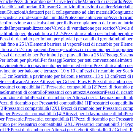
ecniche
Pezzi di ricambio per Curve tecniche
Manicotti di raccordo
Pezzi
ialetti
Canali portanti
Chiusure
Guarnizioni
Protezioni cantiere
Materiali
nti
Giunzioni
Adattatori per il collegamento ad altri materiali
Congiunzio
 acustica e protezione dall'umidità
Protezione antincendio
Pezzi di rica
rico
Protezione acustica
Isolanti per il disaccoppiamento dal rumore intri
midità
Impermeabilizzazione
Valvole di ventilazione per scarico
Valvole d
iali
Imbuti per pluviali fino a 12 l/s
Pezzi di ricambio per Imbuti per pluvi
Pezzi di ricambio per Imbuti per pluviali per canali di gronda
Imbuti per 
ali fino a 25 l/s
Elementi barriera al vapore
Pezzi di ricambio per Elemen
 fino a 25 l/s
Troppopieni d'emergenza
Pezzi di ricambio per Troppopie
Pezzi di ricambio per Per imbuti per pluviali fino a 25 l/s
Fissaggi
Sistem
Per imbuti per pluviali
Per fissaggi
Scarico per tetti convenzionale
Imbuti 
 pavimento
Scarico pavimento per interni ed esterni
Pezzi di ricambio per
pavimento per balcone e terrazzo, 10 x 10 cm
Pezzi di ricambio per Scari
x 13 cm
Scarichi a pavimento per balconi e terrazzi, 13 x 13 cm
Pezzi di 
ete e software
Attrezzi
Attrezzi per Geberit FlowFit
Pezzi di ricambio per
ssatrici compatibilità [1]
Pressatrici compatibilità [2]
Pezzi di ricambio p
one
Strumenti di controllo
Pressatrici con attrezzi
Accessori
Pezzi di ricam
avorazione di tubi
Pezzi di ricambio per Attrezzi per la lavorazione di tub
Pezzi di ricambio per Pressatrici compatibilità [1]
Pressatrici compatibilit
[2]
Pressatrici compatibilità [2XL]
Pezzi di ricambio per Pressatrici comp
o per Pressatrici compatibilità [4]
Attrezzi per la lavorazione di tubi
Pezz
er Pressatrici
Pressatrici compatibilità [1]
Pezzi di ricambio per Pressatric
ambio per Pressatrici compatibilità [2XL]
Pressatrici compatibilità [4]
Pez
rit PE
Pezzi di ricambio per Attrezzi per Geberit Silent-db20 / Geberit 