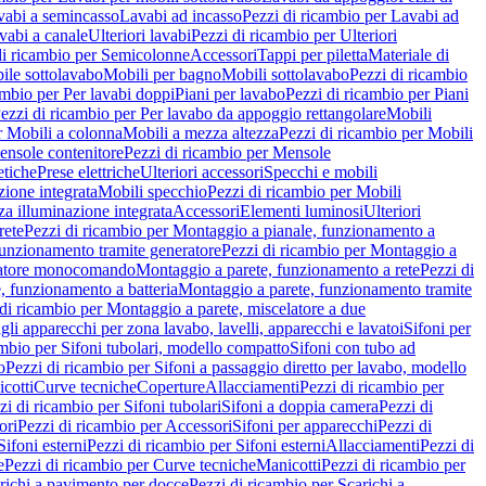
vabi a semincasso
Lavabi ad incasso
Pezzi di ricambio per Lavabi ad
vabi a canale
Ulteriori lavabi
Pezzi di ricambio per Ulteriori
di ricambio per Semicolonne
Accessori
Tappi per piletta
Materiale di
ile sottolavabo
Mobili per bagno
Mobili sottolavabo
Pezzi di ricambio
ambio per Per lavabi doppi
Piani per lavabo
Pezzi di ricambio per Piani
ezzi di ricambio per Per lavabo da appoggio rettangolare
Mobili
r Mobili a colonna
Mobili a mezza altezza
Pezzi di ricambio per Mobili
nsole contenitore
Pezzi di ricambio per Mensole
tiche
Prese elettriche
Ulteriori accessori
Specchi e mobili
zione integrata
Mobili specchio
Pezzi di ricambio per Mobili
za illuminazione integrata
Accessori
Elementi luminosi
Ulteriori
rete
Pezzi di ricambio per Montaggio a pianale, funzionamento a
funzionamento tramite generatore
Pezzi di ricambio per Montaggio a
elatore monocomando
Montaggio a parete, funzionamento a rete
Pezzi di
, funzionamento a batteria
Montaggio a parete, funzionamento tramite
di ricambio per Montaggio a parete, miscelatore a due
gli apparecchi per zona lavabo, lavelli, apparecchi e lavatoi
Sifoni per
ambio per Sifoni tubolari, modello compatto
Sifoni con tubo ad
o
Pezzi di ricambio per Sifoni a passaggio diretto per lavabo, modello
cotti
Curve tecniche
Coperture
Allacciamenti
Pezzi di ricambio per
zi di ricambio per Sifoni tubolari
Sifoni a doppia camera
Pezzi di
ori
Pezzi di ricambio per Accessori
Sifoni per apparecchi
Pezzi di
Sifoni esterni
Pezzi di ricambio per Sifoni esterni
Allacciamenti
Pezzi di
e
Pezzi di ricambio per Curve tecniche
Manicotti
Pezzi di ricambio per
richi a pavimento per docce
Pezzi di ricambio per Scarichi a