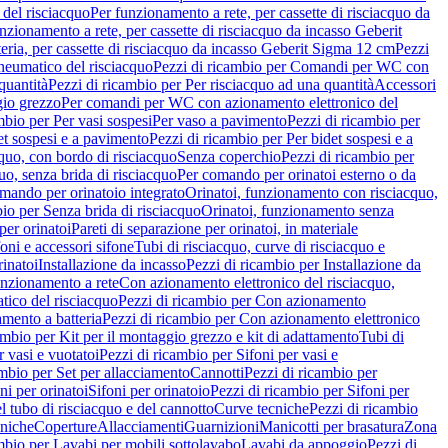
del risciacquo
Per funzionamento a rete, per cassette di risciacquo da
nzionamento a rete, per cassette di risciacquo da incasso Geberit
eria, per cassette di risciacquo da incasso Geberit Sigma 12 cm
Pezzi
umatico del risciacquo
Pezzi di ricambio per Comandi per WC con
quantità
Pezzi di ricambio per Per risciacquo ad una quantità
Accessori
gio grezzo
Per comandi per WC con azionamento elettronico del
mbio per Per vasi sospesi
Per vaso a pavimento
Pezzi di ricambio per
et sospesi e a pavimento
Pezzi di ricambio per Per bidet sospesi e a
quo, con bordo di risciacquo
Senza coperchio
Pezzi di ricambio per
uo, senza brida di risciacquo
Per comando per orinatoi esterno o da
mando per orinatoio integrato
Orinatoi, funzionamento con risciacquo,
bio per Senza brida di risciacquo
Orinatoi, funzionamento senza
per orinatoi
Pareti di separazione per orinatoi, in materiale
foni e accessori sifone
Tubi di risciacquo, curve di risciacquo e
inatoi
Installazione da incasso
Pezzi di ricambio per Installazione da
unzionamento a rete
Con azionamento elettronico del risciacquo,
ico del risciacquo
Pezzi di ricambio per Con azionamento
mento a batteria
Pezzi di ricambio per Con azionamento elettronico
ambio per Kit per il montaggio grezzo e kit di adattamento
Tubi di
r vasi e vuotatoi
Pezzi di ricambio per Sifoni per vasi e
ambio per Set per allacciamento
Cannotti
Pezzi di ricambio per
ni per orinatoi
Sifoni per orinatoio
Pezzi di ricambio per Sifoni per
l tubo di risciacquo e del cannotto
Curve tecniche
Pezzi di ricambio
cniche
Coperture
Allacciamenti
Guarnizioni
Manicotti per brasatura
Zona
mbio per Lavabi per mobili sottolavabo
Lavabi da appoggio
Pezzi di