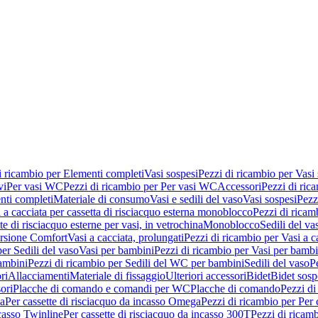
i ricambio per Elementi completi
Vasi sospesi
Pezzi di ricambio per Vasi
vi
Per vasi WC
Pezzi di ricambio per Per vasi WC
Accessori
Pezzi di ric
nti completi
Materiale di consumo
Vasi e sedili del vaso
Vasi sospesi
Pezz
 a cacciata per cassetta di risciacquo esterna monoblocco
Pezzi di ricamb
te di risciacquo esterne per vasi, in vetrochina
Monoblocco
Sedili del va
ersione Comfort
Vasi a cacciata, prolungati
Pezzi di ricambio per Vasi a c
er Sedili del vaso
Vasi per bambini
Pezzi di ricambio per Vasi per bambi
ambini
Pezzi di ricambio per Sedili del WC per bambini
Sedili del vaso
P
ri
Allacciamenti
Materiale di fissaggio
Ulteriori accessori
Bidet
Bidet sosp
ori
Placche di comando e comandi per WC
Placche di comando
Pezzi di
ma
Per cassette di risciacquo da incasso Omega
Pezzi di ricambio per Per
ncasso Twinline
Per cassette di risciacquo da incasso 300T
Pezzi di ricamb