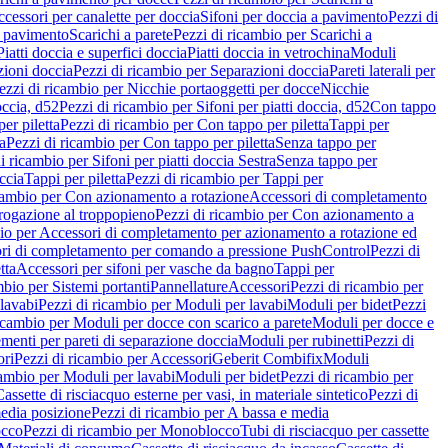
cessori per canalette per doccia
Sifoni per doccia a pavimento
Pezzi di
a pavimento
Scarichi a parete
Pezzi di ricambio per Scarichi a
iatti doccia e superfici doccia
Piatti doccia in vetrochina
Moduli
zioni doccia
Pezzi di ricambio per Separazioni doccia
Pareti laterali per
ezzi di ricambio per Nicchie portaoggetti per docce
Nicchie
occia, d52
Pezzi di ricambio per Sifoni per piatti doccia, d52
Con tappo
er piletta
Pezzi di ricambio per Con tappo per piletta
Tappi per
a
Pezzi di ricambio per Con tappo per piletta
Senza tappo per
i ricambio per Sifoni per piatti doccia Sestra
Senza tappo per
ccia
Tappi per piletta
Pezzi di ricambio per Tappi per
icambio per Con azionamento a rotazione
Accessori di completamento
rogazione al troppopieno
Pezzi di ricambio per Con azionamento a
bio per Accessori di completamento per azionamento a rotazione ed
ri di completamento per comando a pressione PushControl
Pezzi di
tta
Accessori per sifoni per vasche da bagno
Tappi per
mbio per Sistemi portanti
Pannellature
Accessori
Pezzi di ricambio per
lavabi
Pezzi di ricambio per Moduli per lavabi
Moduli per bidet
Pezzi
icambio per Moduli per docce con scarico a parete
Moduli per docce e
menti per pareti di separazione doccia
Moduli per rubinetti
Pezzi di
ori
Pezzi di ricambio per Accessori
Geberit Combifix
Moduli
cambio per Moduli per lavabi
Moduli per bidet
Pezzi di ricambio per
assette di risciacquo esterne per vasi, in materiale sintetico
Pezzi di
edia posizione
Pezzi di ricambio per A bassa e media
cco
Pezzi di ricambio per Monoblocco
Tubi di risciacquo per cassette