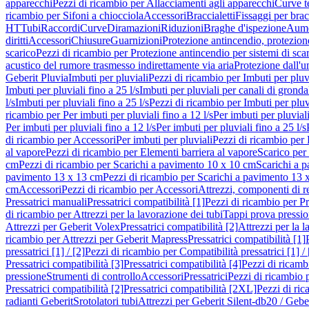
apparecchi
Pezzi di ricambio per Allacciamenti agli apparecchi
Curve t
ricambio per Sifoni a chiocciola
Accessori
Braccialetti
Fissaggi per bracc
HT
Tubi
Raccordi
Curve
Diramazioni
Riduzioni
Braghe d'ispezione
Aume
diritti
Accessori
Chiusure
Guarnizioni
Protezione antincendio, protezione
scarico
Pezzi di ricambio per Protezione antincendio per sistemi di sca
acustico del rumore trasmesso indirettamente via aria
Protezione dall'u
Geberit Pluvia
Imbuti per pluviali
Pezzi di ricambio per Imbuti per pluv
Imbuti per pluviali fino a 25 l/s
Imbuti per pluviali per canali di gronda
l/s
Imbuti per pluviali fino a 25 l/s
Pezzi di ricambio per Imbuti per pluvi
ricambio per Per imbuti per pluviali fino a 12 l/s
Per imbuti per pluviali
Per imbuti per pluviali fino a 12 l/s
Per imbuti per pluviali fino a 25 l/s
di ricambio per Accessori
Per imbuti per pluviali
Pezzi di ricambio per 
al vapore
Pezzi di ricambio per Elementi barriera al vapore
Scarico per
cm
Pezzi di ricambio per Scarichi a pavimento 10 x 10 cm
Scarichi a 
pavimento 13 x 13 cm
Pezzi di ricambio per Scarichi a pavimento 13 
cm
Accessori
Pezzi di ricambio per Accessori
Attrezzi, componenti di r
Pressatrici manuali
Pressatrici compatibilità [1]
Pezzi di ricambio per Pre
di ricambio per Attrezzi per la lavorazione dei tubi
Tappi prova pressi
Attrezzi per Geberit Volex
Pressatrici compatibilità [2]
Attrezzi per la l
ricambio per Attrezzi per Geberit Mapress
Pressatrici compatibilità [1]
pressatrici [1] / [2]
Pezzi di ricambio per Compatibilità pressatrici [1] / 
Pressatrici compatibilità [3]
Pressatrici compatibilità [4]
Pezzi di ricambi
pressione
Strumenti di controllo
Accessori
Pressatrici
Pezzi di ricambio p
Pressatrici compatibilità [2]
Pressatrici compatibilità [2XL]
Pezzi di ric
radianti Geberit
Srotolatori tubi
Attrezzi per Geberit Silent-db20 / Gebe