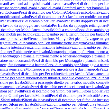
amani
Lavamani ad angolo
Lavabi a semincasso
Pezzi di ricambio per La
ncasso sottopiano
Lavabi a canale
Lavabi Comfort
Lavabi per bambini
La
sori
Colonne
Pezzi di ricambio per Colonne
Colonne
Semicolonne
Pezzi 
 mobile sottolavabo
Pezzi di ricambio per Set lavabo per mobile con mob
i
Per lavabi
Pezzi di ricambio per Per lavabi
Per lavabi doppi
Pezzi di ric
er lavabo da appoggio arrotondato
Per lavabo da appoggio rettangolare
P
 ricambio per Mobili laterali bassi
Mobili a colonna
Pezzi di ricambio pe
riori mobili per bagno
Pezzi di ricambio per Ulteriori mobili per bagno
Me
ganci portasalviette
Elementi luminosi
Maniglie
Set piedini
Lavagne magne
tegrata
Pezzi di ricambio per Con illuminazione integrata
Senza illumina
azione integrata
Senza illuminazione integrata
Pezzi di ricambio per Sen
mbio per Rubinetterie per lavabo
Montaggio a pianale, funzionamento a 
er Montaggio a pianale, funzionamento a batteria
Montaggio a pianale, 
elatore monocomando
Pezzi di ricambio per Montaggio a pianale, misc
rete, funzionamento a batteria
Pezzi di ricambio per Montaggio a parete
ramite generatore
Montaggio a parete, miscelatore a due manopole
Pezzi 
r lavabo
Pezzi di ricambio per Per rubinetterie per lavabo
Allacciamenti a
cambio per Sifoni tubolari
Sifoni tubolari, modello compatto
Pezzi di ric
sione per lavabo
Sifoni a passaggio diretto per lavabo, modello compatt
cciamenti per lavabo
Pezzi di ricambio per Allacciamenti per lavabo
Mani
ifoni per lavelli
Pezzi di ricambio per Sifoni per lavelli
Sifoni tubolari
Pez
o per Giunti per lavello
Manicotti
Pezzi di ricambio per Manicotti
Access
 Sifoni tubolari
Sifoni da incasso
Pezzi di ricambio per Sifoni da incasso
o per Sifoni per lavatoi
Sifoni
Pezzi di ricambio per Sifoni
Curve tecnich
sori
Pezzi di ricambio per Accessori
Docce e vasche da bagno
Docce
Sca