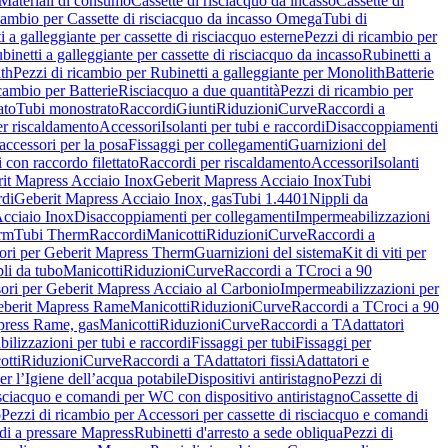
Materiali di consumo
Cassette di risciacquo da incasso
Cassette di
icambio per Cassette di risciacquo da incasso Omega
Tubi di
i a galleggiante per cassette di risciacquo esterne
Pezzi di ricambio per
binetti a galleggiante per cassette di risciacquo da incasso
Rubinetti a
ith
Pezzi di ricambio per Rubinetti a galleggiante per Monolith
Batterie
icambio per Batterie
Risciacquo a due quantità
Pezzi di ricambio per
ato
Tubi monostrato
Raccordi
Giunti
Riduzioni
Curve
Raccordi a
r riscaldamento
Accessori
Isolanti per tubi e raccordi
Disaccoppiamenti
accessori per la posa
Fissaggi per collegamenti
Guarnizioni del
i con raccordo filettato
Raccordi per riscaldamento
Accessori
Isolanti
it Mapress Acciaio Inox
Geberit Mapress Acciaio Inox
Tubi
di
Geberit Mapress Acciaio Inox, gas
Tubi 1.4401
Nippli da
Acciaio Inox
Disaccoppiamenti per collegamenti
Impermeabilizzazioni
rm
Tubi Therm
Raccordi
Manicotti
Riduzioni
Curve
Raccordi a
ori per Geberit Mapress Therm
Guarnizioni del sistema
Kit di viti per
li da tubo
Manicotti
Riduzioni
Curve
Raccordi a T
Croci a 90
ori per Geberit Mapress Acciaio al Carbonio
Impermeabilizzazioni per
berit Mapress Rame
Manicotti
Riduzioni
Curve
Raccordi a T
Croci a 90
press Rame, gas
Manicotti
Riduzioni
Curve
Raccordi a T
Adattatori
ilizzazioni per tubi e raccordi
Fissaggi per tubi
Fissaggi per
otti
Riduzioni
Curve
Raccordi a T
Adattatori fissi
Adattatori e
er l’Igiene dell’acqua potabile
Dispositivi antiristagno
Pezzi di
isciacquo e comandi per WC con dispositivo antiristagno
Cassette di
o
Pezzi di ricambio per Accessori per cassette di risciacquo e comandi
di a pressare Mapress
Rubinetti d'arresto a sede obliqua
Pezzi di