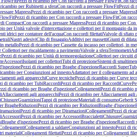
e FlowFit
Pezzi di ricambio per Con raccordi a pressare FlowFit
Con racc
 ricambio per Rubinetti a sfera
Con raccordi a pressare FlowFit
Pezzi di 
pressare Mapress
Pezzi di ricambio per Con raccordi a pressare Mapress
 FlowFit
Pezzi di ricambio per Con raccordi a pressare FlowFit
Con racco
ordi Compact
Con raccordi a pressare Mapress
Pezzi di ricambio per Con 
io per Unità valvole d'intercettazione e collettori per il montaggio da i
ti idrici per contatore dell'acqua
Con raccordi filettati
Valvole di sfiato 
etrali
Nastri adesivi
Clip di fissaggio
Additivi per massetti
Giunti di dilat
 in metallo
Pezzi di ricambio per Cassette da incasso per collettori, in me
r Collettori per riscaldamento a pavimento
Valvole a sfera
Termometri
Ada
e
Pezzi di ricambio per Unità di termoregolazione
Collettori per circuiti d
te
Accessori
Isolanti per collettori
Tubi di protezione
Sistemi di smaltiment
d'ispezione
Pezzi di ricambio per Braghe d'ispezione
Raccordi SuperTub
ricambio per Congiunzioni ad innesto
Adattatori per il collegamento ad al
ciamenti agli apparecchi
Curve tecniche
Pezzi di ricambio per Curve tec
zi di ricambio per Tubi
Raccordi
Pezzi di ricambio per Raccordi
Curve
Pe
zzi di ricambio per Braghe d'ispezione
Collegamenti
Pezzi di ricambio 
li
Allacciamenti agli apparecchi
Pezzi di ricambio per Allacciamenti agli
i
Chiusure
Guarnizioni
Tappi di protezione
Materiali di consumo
Geberit S
per Braghe
Riduzioni
Pezzi di ricambio per Riduzioni
Braghe d'ispezione
iramazioni
Pezzi di ricambio per Diramazioni
Collegamenti
Pezzi di ric
li
Accessori
Pezzi di ricambio per Accessori
Braccialetti
Chiusure
Guarniz
i
Braghe d'ispezione
Pezzi di ricambio per Braghe d'ispezione
Raccordi s
 Collegamenti
Collegamenti a saldare
Congiunzioni ad innesto
Pezzi di r
ri materiali
Collegamenti filettati
Pezzi di ricambio per Collegamenti filet