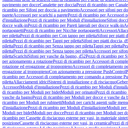
pavimento per docce
Canalette per doccia
Pezzi di ricambio per Canale
ricambio per Sifoni per doccia a pavimento
Accessori per sifoni per d
parete
Accessori per scarichi a parete
Pezzi di ricambio per Accessori pe
d'installazione
Pezzi di ricambio per Moduli d'installazione
Sifoni docci
docce walk-in
Pezzi di ricambio per Pareti laterali per docce walk-in
Ac
portaoggetti
Pezzi di ricambio per Nicchie portaoggetti
Accessori
Allac
per piletta
Pezzi di ricambio per Con tappo per piletta
Sifoni per piatti 
piletta
Pezzi di ricambio per Tappi per piletta
Sifoni per piatti doccia, d
piletta
Pezzi di ricambio per Senza tappo per piletta
Tappi per piletta
Pez
piletta
Pezzi di ricambio per Senza tappo per piletta
Accessori per sifoni
piletta
Scarichi
Sifoni per vasche da bagno, d52
Pezzi di ricambio per S
per azionamento a rotazione
Pezzi di ricambio per Accessori di compl
rotazione ed erogazione al troppopieno
Accessori di completamento pe
erogazione al troppopieno
Con azionamento a pressione PushControl
P
ricambio per Accessori di completamento per comando a pressione P
piletta
Allacciamenti idrici
Sistemi di installazione e di risciacquo
Geber
Accessori
Moduli d'installazione
Pezzi di ricambio per Moduli d'install
di ricambio per Moduli per bidet
Moduli per orinatoi
Pezzi di ricambio 
vasche da bagno
Pezzi di ricambio per Moduli per docce e vasche da
ricambio per Moduli per rubinetti
Moduli per carichi agenti sulle mens
d'installazione
Pezzi di ricambio per Moduli d'installazione
Moduli pe
Moduli per bidet
Moduli per docce
Pezzi di ricambio per Moduli per d
ricambio per Cassette di risciacquo esterne per vasi, in materiale sintet
posizione
Cassette di risciacquo esterne per vasi, in ceramica
Pezzi di r