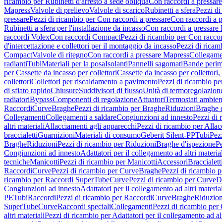
ricambio per Rubinetti d'arresto a sede obliqua
Con raccordi a pressar
Mapress
Valvole di prelievo
Valvole di scarico
Rubinetti a sfera
Pezzi di
pressare
Pezzi di ricambio per Con raccordi a pressare
Con raccordi a 
Rubinetti a sfera per l'installazione da incasso
Con raccordi a pressare
raccordi Volex
Con raccordi Compact
Pezzi di ricambio per Con racc
d'intercettazione e collettori per il montaggio da incasso
Pezzi di ricamb
Compact
Valvole di ritegno
Con raccordi a pressare Mapress
Collegamen
radianti
Tubi
Materiali per la posa
Isolanti
Pannelli sagomati
Bande perim
per Cassette da incasso per collettori
Cassette da incasso per collettori,
collettori
Collettori per riscaldamento a pavimento
Pezzi di ricambio pe
di sfiato rapido
Chiusure
Suddivisori di flusso
Unità di termoregolazion
radiatori
Bypass
Componenti di regolazione
Attuatori
Termostati ambien
Raccordi
Curve
Braghe
Pezzi di ricambio per Braghe
Riduzioni
Braghe 
Collegamenti
Collegamenti a saldare
Congiunzioni ad innesto
Pezzi di 
altri materiali
Allacciamenti agli apparecchi
Pezzi di ricambio per Allac
braccialetti
Guarnizioni
Materiali di consumo
Geberit Silent-PP
Tubi
Pez
Braghe
Riduzioni
Pezzi di ricambio per Riduzioni
Braghe d'ispezione
Pe
Congiunzioni ad innesto
Adattatori per il collegamento ad altri materia
tecniche
Manicotti
Pezzi di ricambio per Manicotti
Accessori
Braccialett
Raccordi
Curve
Pezzi di ricambio per Curve
Braghe
Pezzi di ricambio 
ricambio per Raccordi SuperTube
Curve
Pezzi di ricambio per Curve
D
Congiunzioni ad innesto
Adattatori per il collegamento ad altri materia
PE
Tubi
Raccordi
Pezzi di ricambio per Raccordi
Curve
Braghe
Riduzion
SuperTube
Curve
Raccordi speciali
Collegamenti
Pezzi di ricambio per
altri materiali
Pezzi di ricambio per Adattatori per il collegamento ad alt