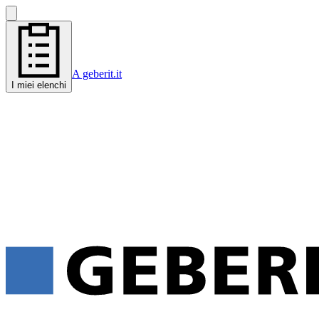
A geberit.it
I miei elenchi