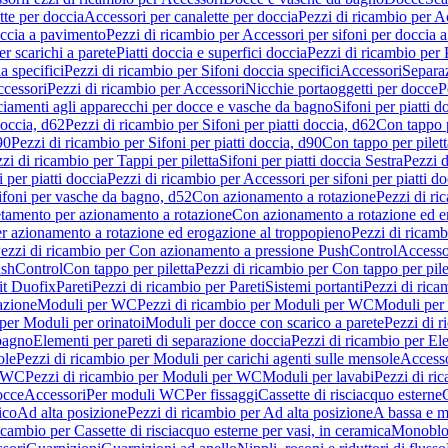
tte per doccia
Accessori per canalette per doccia
Pezzi di ricambio per Ac
occia a pavimento
Pezzi di ricambio per Accessori per sifoni per doccia 
r scarichi a parete
Piatti doccia e superfici doccia
Pezzi di ricambio per P
a specifici
Pezzi di ricambio per Sifoni doccia specifici
Accessori
Separa
cessori
Pezzi di ricambio per Accessori
Nicchie portaoggetti per docce
P
ciamenti agli apparecchi per docce e vasche da bagno
Sifoni per piatti d
doccia, d62
Pezzi di ricambio per Sifoni per piatti doccia, d62
Con tappo p
90
Pezzi di ricambio per Sifoni per piatti doccia, d90
Con tappo per pilett
zi di ricambio per Tappi per piletta
Sifoni per piatti doccia Sestra
Pezzi d
 per piatti doccia
Pezzi di ricambio per Accessori per sifoni per piatti do
ifoni per vasche da bagno, d52
Con azionamento a rotazione
Pezzi di r
etamento per azionamento a rotazione
Con azionamento a rotazione ed e
r azionamento a rotazione ed erogazione al troppopieno
Pezzi di ricam
ezzi di ricambio per Con azionamento a pressione PushControl
Accesso
ushControl
Con tappo per piletta
Pezzi di ricambio per Con tappo per pile
it Duofix
Pareti
Pezzi di ricambio per Pareti
Sistemi portanti
Pezzi di rica
azione
Moduli per WC
Pezzi di ricambio per Moduli per WC
Moduli per 
per Moduli per orinatoi
Moduli per docce con scarico a parete
Pezzi di r
 bagno
Elementi per pareti di separazione doccia
Pezzi di ricambio per Ele
ole
Pezzi di ricambio per Moduli per carichi agenti sulle mensole
Access
r WC
Pezzi di ricambio per Moduli per WC
Moduli per lavabi
Pezzi di ri
occe
Accessori
Per moduli WC
Per fissaggi
Cassette di risciacquo esterne
C
ico
Ad alta posizione
Pezzi di ricambio per Ad alta posizione
A bassa e m
icambio per Cassette di risciacquo esterne per vasi, in ceramica
Monoblo