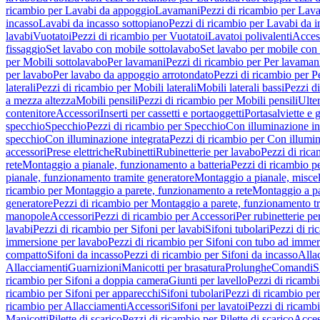
ricambio per Lavabi da appoggio
Lavamani
Pezzi di ricambio per Lav
incasso
Lavabi da incasso sottopiano
Pezzi di ricambio per Lavabi da i
lavabi
Vuotatoi
Pezzi di ricambio per Vuotatoi
Lavatoi polivalenti
Acces
fissaggio
Set lavabo con mobile sottolavabo
Set lavabo per mobile con
per Mobili sottolavabo
Per lavamani
Pezzi di ricambio per Per lavaman
per lavabo
Per lavabo da appoggio arrotondato
Pezzi di ricambio per P
laterali
Pezzi di ricambio per Mobili laterali
Mobili laterali bassi
Pezzi di
a mezza altezza
Mobili pensili
Pezzi di ricambio per Mobili pensili
Ulte
contenitore
Accessori
Inserti per cassetti e portaoggetti
Portasalviette e 
specchio
Specchio
Pezzi di ricambio per Specchio
Con illuminazione in
specchio
Con illuminazione integrata
Pezzi di ricambio per Con illumin
accessori
Prese elettriche
Rubinetti
Rubinetterie per lavabo
Pezzi di rica
rete
Montaggio a pianale, funzionamento a batteria
Pezzi di ricambio p
pianale, funzionamento tramite generatore
Montaggio a pianale, misc
ricambio per Montaggio a parete, funzionamento a rete
Montaggio a pa
generatore
Pezzi di ricambio per Montaggio a parete, funzionamento t
manopole
Accessori
Pezzi di ricambio per Accessori
Per rubinetterie pe
lavabi
Pezzi di ricambio per Sifoni per lavabi
Sifoni tubolari
Pezzi di ri
immersione per lavabo
Pezzi di ricambio per Sifoni con tubo ad immer
compatto
Sifoni da incasso
Pezzi di ricambio per Sifoni da incasso
Alla
Allacciamenti
Guarnizioni
Manicotti per brasatura
Prolunghe
Comandi
S
ricambio per Sifoni a doppia camera
Giunti per lavello
Pezzi di ricambi
ricambio per Sifoni per apparecchi
Sifoni tubolari
Pezzi di ricambio per
ricambio per Allacciamenti
Accessori
Sifoni per lavatoi
Pezzi di ricambi
Manicotti
Pilette di scarico
Pezzi di ricambio per Pilette di scarico
Acces