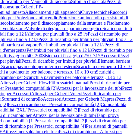
 di ricambio per Manicotti di raccordo
Sifoni a chiocciola
Pezzi di
 di consumo
Geberit PP-
ni ad innesto
Allacciamenti agli apparecchi
Curve tecniche
Raccordi
mbio per Protezione antincendio
Protezione antincendio per sistemi di
nseco
Isolamento per il disaccoppiamento dalla struttura e l'isolamento
i ventilazione
Valvole di ritegno a risparmio energetico
Scarico per tetti
ali fino a 12 l/s
Imbuti per pluviali fino a 25 l/s
Pezzi di ricambio per
pluviali fino a 12 l/s
Pezzi di ricambio per Imbuti per pluviali fino a 12
ti barriera al vapore
Per imbuti per pluviali fino a 12 l/s
Pezzi di
ni d'emergenza
Per imbuti per pluviali fino a 12 l/s
Pezzi di ricambio per
a di fissaggio d40–200
Sistema di fissaggio d250–315
Accessori
Pezzi
per pluviali
Pezzi di ricambio per Imbuti per pluviali
Elementi barriera
 Scarico pavimento per interni ed esterni
Scarichi a pavimento 10 x 10
chi a pavimento per balcone e terrazzo, 10 x 10 cm
Scarichi a
ricambio per Scarichi a pavimento per balconi e terrazzi, 13 x 13
 Attrezzi per Geberit FlowFit
Pressatrici manuali
Pezzi di ricambio per
er Pressatrici compatibilità [2]
Attrezzi per la lavorazione dei tubi
Pezzi
bio per Accessori
Attrezzi per Geberit Volex
Pezzi di ricambio per
i
Strumenti di controllo
Accessori
Attrezzi per Geberit Mapress
Pezzi di
à [2]
Pezzi di ricambio per Pressatrici compatibilità [2]
Compatibilità
atibilità [2XL]
Pressatrici compatibilità [3]
Pezzi di ricambio per
i di ricambio per Attrezzi per la lavorazione di tubi
Tappi prova
i compatibilità [1]
Pressatrici compatibilità [2]
Pezzi di ricambio per
zi di ricambio per Pressatrici compatibilità [4]
Per sistemi di pannelli
PE
Attrezzi per saldatura elettrica
Pezzi di ricambio per Attrezzi per