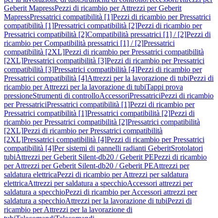
Geberit Mapress
Pezzi di ricambio per Attrezzi per Geberit
Mapress
Pressatrici compatibilità [1]
Pezzi di ricambio per Pressatrici
compatibilità [1]
Pressatrici compatibilità [2]
Pezzi di ricambio per
Pressatrici compatibilità [2]
Compatibilità pressatrici [1] / [2]
Pezzi di
ricambio per Compatibilità pressatrici [1] / [2]
Pressatrici
compatibilità [2XL]
Pezzi di ricambio per Pressatrici compatibilità
[2XL]
Pressatrici compatibilità [3]
Pezzi di ricambio per Pressatrici
compatibilità [3]
Pressatrici compatibilità [4]
Pezzi di ricambio per
Pressatrici compatibilità [4]
Attrezzi per la lavorazione di tubi
Pezzi di
ricambio per Attrezzi per la lavorazione di tubi
Tappi prova
pressione
Strumenti di controllo
Accessori
Pressatrici
Pezzi di ricambio
per Pressatrici
Pressatrici compatibilità [1]
Pezzi di ricambio per
Pressatrici compatibilità [1]
Pressatrici compatibilità [2]
Pezzi di
ricambio per Pressatrici compatibilità [2]
Pressatrici compatibilità
[2XL]
Pezzi di ricambio per Pressatrici compatibilità
[2XL]
Pressatrici compatibilità [4]
Pezzi di ricambio per Pressatrici
compatibilità [4]
Per sistemi di pannelli radianti Geberit
Srotolatori
tubi
Attrezzi per Geberit Silent-db20 / Geberit PE
Pezzi di ricambio
per Attrezzi per Geberit Silent-db20 / Geberit PE
Attrezzi per
saldatura elettrica
Pezzi di ricambio per Attrezzi per saldatura
elettrica
Attrezzi per saldatura a specchio
Accessori attrezzi per
saldatura a specchio
Pezzi di ricambio per Accessori attrezzi per
saldatura a specchio
Attrezzi per la lavorazione di tubi
Pezzi di
ricambio per Attrezzi per la lavorazione di