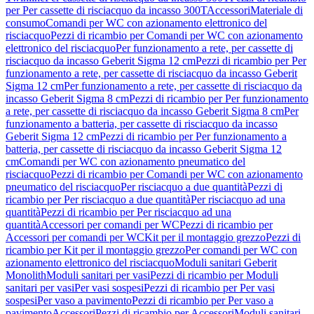
per Per cassette di risciacquo da incasso 300T
Accessori
Materiale di
consumo
Comandi per WC con azionamento elettronico del
risciacquo
Pezzi di ricambio per Comandi per WC con azionamento
elettronico del risciacquo
Per funzionamento a rete, per cassette di
risciacquo da incasso Geberit Sigma 12 cm
Pezzi di ricambio per Per
funzionamento a rete, per cassette di risciacquo da incasso Geberit
Sigma 12 cm
Per funzionamento a rete, per cassette di risciacquo da
incasso Geberit Sigma 8 cm
Pezzi di ricambio per Per funzionamento
a rete, per cassette di risciacquo da incasso Geberit Sigma 8 cm
Per
funzionamento a batteria, per cassette di risciacquo da incasso
Geberit Sigma 12 cm
Pezzi di ricambio per Per funzionamento a
batteria, per cassette di risciacquo da incasso Geberit Sigma 12
cm
Comandi per WC con azionamento pneumatico del
risciacquo
Pezzi di ricambio per Comandi per WC con azionamento
pneumatico del risciacquo
Per risciacquo a due quantità
Pezzi di
ricambio per Per risciacquo a due quantità
Per risciacquo ad una
quantità
Pezzi di ricambio per Per risciacquo ad una
quantità
Accessori per comandi per WC
Pezzi di ricambio per
Accessori per comandi per WC
Kit per il montaggio grezzo
Pezzi di
ricambio per Kit per il montaggio grezzo
Per comandi per WC con
azionamento elettronico del risciacquo
Moduli sanitari Geberit
Monolith
Moduli sanitari per vasi
Pezzi di ricambio per Moduli
sanitari per vasi
Per vasi sospesi
Pezzi di ricambio per Per vasi
sospesi
Per vaso a pavimento
Pezzi di ricambio per Per vaso a
pavimento
Accessori
Pezzi di ricambio per Accessori
Moduli sanitari