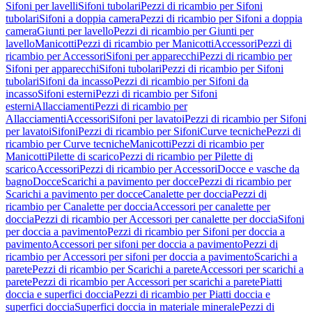
Sifoni per lavelli
Sifoni tubolari
Pezzi di ricambio per Sifoni
tubolari
Sifoni a doppia camera
Pezzi di ricambio per Sifoni a doppia
camera
Giunti per lavello
Pezzi di ricambio per Giunti per
lavello
Manicotti
Pezzi di ricambio per Manicotti
Accessori
Pezzi di
ricambio per Accessori
Sifoni per apparecchi
Pezzi di ricambio per
Sifoni per apparecchi
Sifoni tubolari
Pezzi di ricambio per Sifoni
tubolari
Sifoni da incasso
Pezzi di ricambio per Sifoni da
incasso
Sifoni esterni
Pezzi di ricambio per Sifoni
esterni
Allacciamenti
Pezzi di ricambio per
Allacciamenti
Accessori
Sifoni per lavatoi
Pezzi di ricambio per Sifoni
per lavatoi
Sifoni
Pezzi di ricambio per Sifoni
Curve tecniche
Pezzi di
ricambio per Curve tecniche
Manicotti
Pezzi di ricambio per
Manicotti
Pilette di scarico
Pezzi di ricambio per Pilette di
scarico
Accessori
Pezzi di ricambio per Accessori
Docce e vasche da
bagno
Docce
Scarichi a pavimento per docce
Pezzi di ricambio per
Scarichi a pavimento per docce
Canalette per doccia
Pezzi di
ricambio per Canalette per doccia
Accessori per canalette per
doccia
Pezzi di ricambio per Accessori per canalette per doccia
Sifoni
per doccia a pavimento
Pezzi di ricambio per Sifoni per doccia a
pavimento
Accessori per sifoni per doccia a pavimento
Pezzi di
ricambio per Accessori per sifoni per doccia a pavimento
Scarichi a
parete
Pezzi di ricambio per Scarichi a parete
Accessori per scarichi a
parete
Pezzi di ricambio per Accessori per scarichi a parete
Piatti
doccia e superfici doccia
Pezzi di ricambio per Piatti doccia e
superfici doccia
Superfici doccia in materiale minerale
Pezzi di