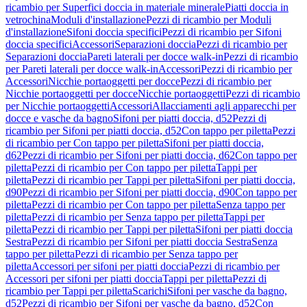
ricambio per Superfici doccia in materiale minerale
Piatti doccia in
vetrochina
Moduli d'installazione
Pezzi di ricambio per Moduli
d'installazione
Sifoni doccia specifici
Pezzi di ricambio per Sifoni
doccia specifici
Accessori
Separazioni doccia
Pezzi di ricambio per
Separazioni doccia
Pareti laterali per docce walk-in
Pezzi di ricambio
per Pareti laterali per docce walk-in
Accessori
Pezzi di ricambio per
Accessori
Nicchie portaoggetti per docce
Pezzi di ricambio per
Nicchie portaoggetti per docce
Nicchie portaoggetti
Pezzi di ricambio
per Nicchie portaoggetti
Accessori
Allacciamenti agli apparecchi per
docce e vasche da bagno
Sifoni per piatti doccia, d52
Pezzi di
ricambio per Sifoni per piatti doccia, d52
Con tappo per piletta
Pezzi
di ricambio per Con tappo per piletta
Sifoni per piatti doccia,
d62
Pezzi di ricambio per Sifoni per piatti doccia, d62
Con tappo per
piletta
Pezzi di ricambio per Con tappo per piletta
Tappi per
piletta
Pezzi di ricambio per Tappi per piletta
Sifoni per piatti doccia,
d90
Pezzi di ricambio per Sifoni per piatti doccia, d90
Con tappo per
piletta
Pezzi di ricambio per Con tappo per piletta
Senza tappo per
piletta
Pezzi di ricambio per Senza tappo per piletta
Tappi per
piletta
Pezzi di ricambio per Tappi per piletta
Sifoni per piatti doccia
Sestra
Pezzi di ricambio per Sifoni per piatti doccia Sestra
Senza
tappo per piletta
Pezzi di ricambio per Senza tappo per
piletta
Accessori per sifoni per piatti doccia
Pezzi di ricambio per
Accessori per sifoni per piatti doccia
Tappi per piletta
Pezzi di
ricambio per Tappi per piletta
Scarichi
Sifoni per vasche da bagno,
d52
Pezzi di ricambio per Sifoni per vasche da bagno, d52
Con