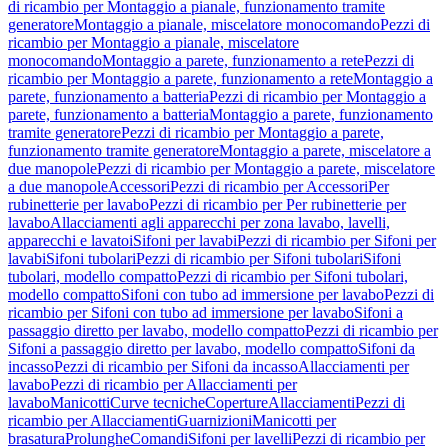
di ricambio per Montaggio a pianale, funzionamento tramite
generatore
Montaggio a pianale, miscelatore monocomando
Pezzi di
ricambio per Montaggio a pianale, miscelatore
monocomando
Montaggio a parete, funzionamento a rete
Pezzi di
ricambio per Montaggio a parete, funzionamento a rete
Montaggio a
parete, funzionamento a batteria
Pezzi di ricambio per Montaggio a
parete, funzionamento a batteria
Montaggio a parete, funzionamento
tramite generatore
Pezzi di ricambio per Montaggio a parete,
funzionamento tramite generatore
Montaggio a parete, miscelatore a
due manopole
Pezzi di ricambio per Montaggio a parete, miscelatore
a due manopole
Accessori
Pezzi di ricambio per Accessori
Per
rubinetterie per lavabo
Pezzi di ricambio per Per rubinetterie per
lavabo
Allacciamenti agli apparecchi per zona lavabo, lavelli,
apparecchi e lavatoi
Sifoni per lavabi
Pezzi di ricambio per Sifoni per
lavabi
Sifoni tubolari
Pezzi di ricambio per Sifoni tubolari
Sifoni
tubolari, modello compatto
Pezzi di ricambio per Sifoni tubolari,
modello compatto
Sifoni con tubo ad immersione per lavabo
Pezzi di
ricambio per Sifoni con tubo ad immersione per lavabo
Sifoni a
passaggio diretto per lavabo, modello compatto
Pezzi di ricambio per
Sifoni a passaggio diretto per lavabo, modello compatto
Sifoni da
incasso
Pezzi di ricambio per Sifoni da incasso
Allacciamenti per
lavabo
Pezzi di ricambio per Allacciamenti per
lavabo
Manicotti
Curve tecniche
Coperture
Allacciamenti
Pezzi di
ricambio per Allacciamenti
Guarnizioni
Manicotti per
brasatura
Prolunghe
Comandi
Sifoni per lavelli
Pezzi di ricambio per