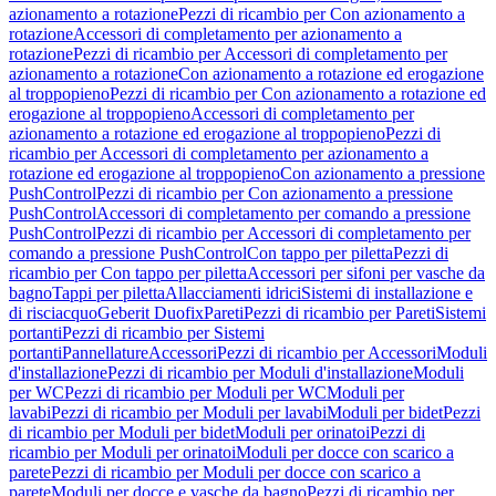
azionamento a rotazione
Pezzi di ricambio per Con azionamento a
rotazione
Accessori di completamento per azionamento a
rotazione
Pezzi di ricambio per Accessori di completamento per
azionamento a rotazione
Con azionamento a rotazione ed erogazione
al troppopieno
Pezzi di ricambio per Con azionamento a rotazione ed
erogazione al troppopieno
Accessori di completamento per
azionamento a rotazione ed erogazione al troppopieno
Pezzi di
ricambio per Accessori di completamento per azionamento a
rotazione ed erogazione al troppopieno
Con azionamento a pressione
PushControl
Pezzi di ricambio per Con azionamento a pressione
PushControl
Accessori di completamento per comando a pressione
PushControl
Pezzi di ricambio per Accessori di completamento per
comando a pressione PushControl
Con tappo per piletta
Pezzi di
ricambio per Con tappo per piletta
Accessori per sifoni per vasche da
bagno
Tappi per piletta
Allacciamenti idrici
Sistemi di installazione e
di risciacquo
Geberit Duofix
Pareti
Pezzi di ricambio per Pareti
Sistemi
portanti
Pezzi di ricambio per Sistemi
portanti
Pannellature
Accessori
Pezzi di ricambio per Accessori
Moduli
d'installazione
Pezzi di ricambio per Moduli d'installazione
Moduli
per WC
Pezzi di ricambio per Moduli per WC
Moduli per
lavabi
Pezzi di ricambio per Moduli per lavabi
Moduli per bidet
Pezzi
di ricambio per Moduli per bidet
Moduli per orinatoi
Pezzi di
ricambio per Moduli per orinatoi
Moduli per docce con scarico a
parete
Pezzi di ricambio per Moduli per docce con scarico a
parete
Moduli per docce e vasche da bagno
Pezzi di ricambio per