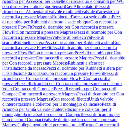
ricambio per Accessori per cassette di risciacquo e comandi per WC
con dispositivo antiristagno
Sensori
Cavi
Alimentatori
Pezzi di
ricambio per Alimentatori
Valvole e rubinetti
Valvole d'arresto
Con
raccordi a pressare Mapress
Rubinetti d'arresto a sede obliqua
Pezzi
di ricambio per Rubinetti d'arresto a sede obliqua
Con raccordi a
pressare FlowFit
Pezzi di ricambio per Con raccordi a pressare
FlowFit
Con raccordi a pressare Mapress
Pezzi di ricambio per Con
raccordi a pressare Mapress
Valvole di prelievo
Valvole di
scarico
Rubinetti a sfera
Pezzi di ricambio per Rubinetti a sfera
Con
raccordi a pressare FlowFit
Pezzi di ricambio per Con raccordi a
pressare FlowFit
Con raccordi a pressare
Pezzi di ricambio per Con
raccordi a pressare
Con raccordi a pressare Mapress
Pezzi di ricambio
per Con raccordi a pressare Mapress
Rubinetti a sfera per
l'installazione da incasso
Pezzi di ricambio per Rubinetti a sfera per
l'installazione da incasso
Con raccordi a pressare FlowFit
Pezzi di
ricambio per Con raccordi a pressare FlowFit
Con raccordi a
pressare
Pezzi di ricambio per Con raccordi a pressare
Con raccordi
Volex
Con raccordi Compact
Pezzi di ricambio per Con raccordi
Compact
Con raccordi a pressare Mapress
Pezzi di ricambio per Con
raccordi a pressare Mapress
Con raccordi filettati
Unità valvole
d'intercettazione e collettori per il montaggio da incasso
Pezzi di
ricambio per Unità valvole d'intercettazione e collettori per il
montaggio da incasso
Con raccordi Compact
Pezzi di ricambio per
Con raccordi Compact
Valvole di ritegno
Con raccordi a pressare
Mapress
Collegamenti idrici per contatore dell'acqua
Con raccordi