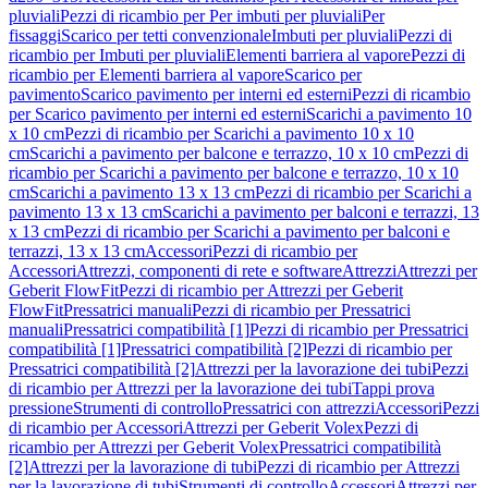
pluviali
Pezzi di ricambio per Per imbuti per pluviali
Per
fissaggi
Scarico per tetti convenzionale
Imbuti per pluviali
Pezzi di
ricambio per Imbuti per pluviali
Elementi barriera al vapore
Pezzi di
ricambio per Elementi barriera al vapore
Scarico per
pavimento
Scarico pavimento per interni ed esterni
Pezzi di ricambio
per Scarico pavimento per interni ed esterni
Scarichi a pavimento 10
x 10 cm
Pezzi di ricambio per Scarichi a pavimento 10 x 10
cm
Scarichi a pavimento per balcone e terrazzo, 10 x 10 cm
Pezzi di
ricambio per Scarichi a pavimento per balcone e terrazzo, 10 x 10
cm
Scarichi a pavimento 13 x 13 cm
Pezzi di ricambio per Scarichi a
pavimento 13 x 13 cm
Scarichi a pavimento per balconi e terrazzi, 13
x 13 cm
Pezzi di ricambio per Scarichi a pavimento per balconi e
terrazzi, 13 x 13 cm
Accessori
Pezzi di ricambio per
Accessori
Attrezzi, componenti di rete e software
Attrezzi
Attrezzi per
Geberit FlowFit
Pezzi di ricambio per Attrezzi per Geberit
FlowFit
Pressatrici manuali
Pezzi di ricambio per Pressatrici
manuali
Pressatrici compatibilità [1]
Pezzi di ricambio per Pressatrici
compatibilità [1]
Pressatrici compatibilità [2]
Pezzi di ricambio per
Pressatrici compatibilità [2]
Attrezzi per la lavorazione dei tubi
Pezzi
di ricambio per Attrezzi per la lavorazione dei tubi
Tappi prova
pressione
Strumenti di controllo
Pressatrici con attrezzi
Accessori
Pezzi
di ricambio per Accessori
Attrezzi per Geberit Volex
Pezzi di
ricambio per Attrezzi per Geberit Volex
Pressatrici compatibilità
[2]
Attrezzi per la lavorazione di tubi
Pezzi di ricambio per Attrezzi
per la lavorazione di tubi
Strumenti di controllo
Accessori
Attrezzi per