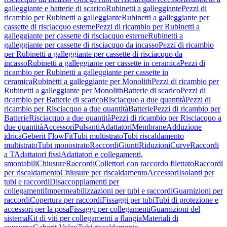
galleggiante e batterie di scarico
Rubinetti a galleggiante
Pezzi di
ricambio per Rubinetti a galleggiante
Rubinetti a galleggiante per
cassette di risciacquo esterne
Pezzi di ricambio per Rubinetti a
galleggiante per cassette di risciacquo esterne
Rubinetti a
galleggiante per cassette di risciacquo da incasso
Pezzi di ricambio
per Rubinetti a galleggiante per cassette di risciacquo da
incasso
Rubinetti a galleggiante per cassette in ceramica
Pezzi di
ricambio per Rubinetti a galleggiante per cassette in
ceramica
Rubinetti a galleggiante per Monolith
Pezzi di ricambio per
Rubinetti a galleggiante per Monolith
Batterie di scarico
Pezzi di
ricambio per Batterie di scarico
Risciacquo a due quantità
Pezzi di
ricambio per Risciacquo a due quantità
Batterie
Pezzi di ricambio per
Batterie
Risciacquo a due quantità
Pezzi di ricambio per Risciacquo a
due quantità
Accessori
Pulsanti
Adattatori
Membrane
Adduzione
idrica
Geberit FlowFit
Tubi multistrato
Tubi riscaldamento
multistrato
Tubi monostrato
Raccordi
Giunti
Riduzioni
Curve
Raccordi
a T
Adattatori fissi
Adattatori e collegamenti,
smontabili
Chiusure
Raccordi
Collettori con raccordo filettato
Raccordi
per riscaldamento
Chiusure per riscaldamento
Accessori
Isolanti per
tubi e raccordi
Disaccoppiamenti per
collegamenti
Impermeabilizzazioni per tubi e raccordi
Guarnizioni per
raccordi
Copertura per raccordi
Fissaggi per tubi
Tubi di protezione e
accessori per la posa
Fissaggi per collegamenti
Guarnizioni del
sistema
Kit di viti per collegamenti a flangia
Materiali di