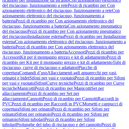
ricambio per Installazione da incasso
Con azionamento elettronico
del risciacquo, funzionamento a rete
Pezzi di ricambio per Con
azionamento elettronico del risciacquo, funzionamento a rete
Con
azionamento elettronico del risciacquo, funzionamento a
batteria
Pezzi di ricambio per Con azionamento elettronico del
risciacquo, funzionamento a batteria
Con azionamento pneumatico
del risciacquo
Pezzi di ricambio per Con azionamento pneumatico
del risciacquo
Installazione esterna
Pezzi di ricambio per Installazione
esterna
Con azionamento elettronico del risciacquo, funzionamento a
batteria
Pezzi di ricambio per Con azionamento elettronico del
risciacquo, funzionamento a batteria
Accessori
Pezzi di ricambio per
Accessori
Kit per il montaggio grezzo e kit di adattamento
Pezzi di
ricambio per Kit per il montaggio grezzo e kit di adattamento
Tubi di
risciacquo, curve di risciacquo e adattatori
Placche di
copertura
Comandi d’uso
Allacciamenti agli apparecchi per vasi,
orinatoi e bidet
Sifoni per vasi e vuotatoi
Pezzi di ricambio per Sifoni
per vasi e vuotatoi
Sifoni
Curve tecniche
Pezzi di ricambio per Curve
tecniche
Manicotti
Pezzi di ricambio per Manicotti
Set per
allacciamento
Pezzi di ricambio per Set per
allacciamento
Cannotti
Pezzi di ricambio per Cannotti
Raccordi in
PVC
Pezzi di ricambio per Raccordi in PVC
Morsetti e cappucci di
copertura
Sifoni per orinatoi
Pezzi di ricambio per Sifoni per
orinatoi
Sifoni per orinatoio
Pezzi di ricambio per Sifoni per
orinatoio
Sifoni tubolari
Pezzi di ricambio per Sifoni
tubolari
Prolunghe del tubo di risciacquo e del cannotto
Pezzi di