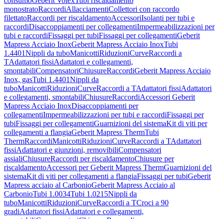
consumo
Geberit Volex
Tubi riscaldamento
monostrato
Raccordi
Allacciamenti
Collettori con raccordo
filettato
Raccordi per riscaldamento
Accessori
Isolanti per tubi e
raccordi
Disaccoppiamenti per collegamenti
Impermeabilizzazioni per
tubi e raccordi
Fissaggi per tubi
Fissaggi per collegamenti
Geberit
Mapress Acciaio Inox
Geberit Mapress Acciaio Inox
Tubi
1.4401
Nippli da tubo
Manicotti
Riduzioni
Curve
Raccordi a
T
Adattatori fissi
Adattatori e collegamenti,
smontabili
Compensatori
Chiusure
Raccordi
Geberit Mapress Acciaio
Inox, gas
Tubi 1.4401
Nippli da
tubo
Manicotti
Riduzioni
Curve
Raccordi a T
Adattatori fissi
Adattatori
e collegamenti, smontabili
Chiusure
Raccordi
Accessori Geberit
Mapress Acciaio Inox
Disaccoppiamenti per
collegamenti
Impermeabilizzazioni per tubi e raccordi
Fissaggi per
tubi
Fissaggi per collegamenti
Guarnizioni del sistema
Kit di viti per
collegamenti a flangia
Geberit Mapress Therm
Tubi
Therm
Raccordi
Manicotti
Riduzioni
Curve
Raccordi a T
Adattatori
fissi
Adattatori e giunzioni, removibili
Compensatori
assiali
Chiusure
Raccordi per riscaldamento
Chiusure per
riscaldamento
Accessori per Geberit Mapress Therm
Guarnizioni del
sistema
Kit di viti per collegamenti a flangia
Fissaggi per tubi
Geberit
Mapress acciaio al Carbonio
Geberit Mapress Acciaio al
Carbonio
Tubi 1.0034
Tubi 1.0215
Nippli da
tubo
Manicotti
Riduzioni
Curve
Raccordi a T
Croci a 90
gradi
Adattatori fissi
Adattatori e collegamenti,