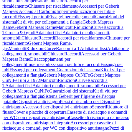
smontabili
Compensatori
Chiusure
Raccordi per
riscaldamento
Chiusure per riscaldamento
Accessori per Geberit
Mapress Acciaio al Carbonio
Impermeabilizzazioni per tubi e
raccordi
Fissaggi per tubi
Fissaggi per collegamenti
Guarnizioni del
sistema
Kit di viti per collegamenti a flangia
Geberit Mapress
Rame
Geberit Mapress Rame
Manicotti
Riduzioni
Curve
Raccordi a
T
Croci a 90 gradi
Adattatori fissi
Adattatori e collegamenti,
smontabili
Chiusure
Raccordi
Raccordi per riscaldamento
Chiusure per
riscaldamento
Geberit Mapress Rame,
gas
Manicotti
Riduzioni
Curve
Raccordi a T
Adattatori fissi
Adattatori e
collegamenti, smontabili
Chiusure
Raccordi
Accessori per Geberit
Mapress Rame
Disaccoppiamenti per
collegamenti
Impermeabilizzazioni per tubi e raccordi
Fissaggi per
tubi
Fissaggi per collegamenti
Guarnizioni del sistema
Kit di viti per
collegamenti a flangia
Geberit Mapress CuNiFe
Geberit Mapress
CuNiFe
Tubi 2.1972
Manicotti
Riduzioni
Curve
Raccordi a
T
Adattatori fissi
Adattatori e collegamenti, smontabili
Accessori per
Geberit Mapress CuNiFe
Guarnizioni del sistema
Kit di viti per
collegamenti a flangia
Sistema Geberit per l’Igiene dell’acqua
potabile
Dispositivi antiristagno
Pezzi di ricambio per Dispositivi
antiristagno
Accessori per dispositivi antiristagno
Sensori
Riduttore di
flusso
Cover e placche di copertura
Cassette di risciacquo e comandi
per WC con dispositivo antiristagno
Cassette di risciacquo da incasso
con dispositivo antiristagno integrato
Accessori per cassette di
risciacquo e comandi per WC con dispositivo antiristagno
Pezzi di