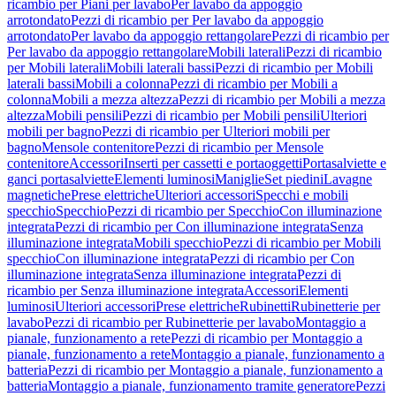
ricambio per Piani per lavabo
Per lavabo da appoggio
arrotondato
Pezzi di ricambio per Per lavabo da appoggio
arrotondato
Per lavabo da appoggio rettangolare
Pezzi di ricambio per
Per lavabo da appoggio rettangolare
Mobili laterali
Pezzi di ricambio
per Mobili laterali
Mobili laterali bassi
Pezzi di ricambio per Mobili
laterali bassi
Mobili a colonna
Pezzi di ricambio per Mobili a
colonna
Mobili a mezza altezza
Pezzi di ricambio per Mobili a mezza
altezza
Mobili pensili
Pezzi di ricambio per Mobili pensili
Ulteriori
mobili per bagno
Pezzi di ricambio per Ulteriori mobili per
bagno
Mensole contenitore
Pezzi di ricambio per Mensole
contenitore
Accessori
Inserti per cassetti e portaoggetti
Portasalviette e
ganci portasalviette
Elementi luminosi
Maniglie
Set piedini
Lavagne
magnetiche
Prese elettriche
Ulteriori accessori
Specchi e mobili
specchio
Specchio
Pezzi di ricambio per Specchio
Con illuminazione
integrata
Pezzi di ricambio per Con illuminazione integrata
Senza
illuminazione integrata
Mobili specchio
Pezzi di ricambio per Mobili
specchio
Con illuminazione integrata
Pezzi di ricambio per Con
illuminazione integrata
Senza illuminazione integrata
Pezzi di
ricambio per Senza illuminazione integrata
Accessori
Elementi
luminosi
Ulteriori accessori
Prese elettriche
Rubinetti
Rubinetterie per
lavabo
Pezzi di ricambio per Rubinetterie per lavabo
Montaggio a
pianale, funzionamento a rete
Pezzi di ricambio per Montaggio a
pianale, funzionamento a rete
Montaggio a pianale, funzionamento a
batteria
Pezzi di ricambio per Montaggio a pianale, funzionamento a
batteria
Montaggio a pianale, funzionamento tramite generatore
Pezzi