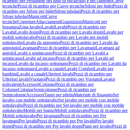
ricambio per Prolunghe del tubo di risciacquo e del cannotto
Curve
tecniche
Pezzi di ricambio per Curve tecniche
Sifoni per bidet
Pezzi di
ricambio per Sifoni per bidet
Sifoni tubolari
Pezzi di ricambio per
Sifoni tubolari
Manicotti
Curve
tecniche
Coperture
Allacciamenti
Guarnizioni
Manicotti per
brasatura
Zona lavabo
Lavabi
Lavabi
Pezzi di ricambio per
Lavabi
Lavabi doppi
Pezzi di ricambio per Lavabi doppi
Lavabi per
mobili sottolavabo
Pezzi di ricambio per Lavabi per mobili
sottolavabo
Lavabi da appoggio
Pezzi di ricambio per Lavabi da
appoggio
Lavamani
Pezzi di ricambio per Lavamani
Lavamani ad
angolo
Lavabi a semincasso
Pezzi di ricambio per Lavabi a
semincasso
Lavabi ad incasso
Pezzi di ricambio per Lavabi ad
incasso
Lavabi da incasso sottopiano
Pezzi di ricambio per Lavabi da
incasso sottopiano
Lavabi a canale
Lavabi Comfort
Lavabi per
bambini
Lavabi a canale
Ulteriori lavabi
Pezzi di ricambio per
Ulteriori lavabi
Vuotatoi
Pezzi di ricambio per Vuotatoi
Lavatoi
polivalenti
Accessori
Colonne
Pezzi di ricambio per
Colonne
Colonne
Semicolonne
Pezzi di ricambio per
Semicolonne
Accessori
Tappi per piletta
Materiale di fissaggio
Set
lavabo con mobile sottolavabo
Set lavabo per mobile con mobile
sottolavabo
Pezzi di ricambio per Set lavabo per mobile con mobile
sottolavabo
Mobili per bagno
Mobili sottolavabo
Pezzi di ricambio per
Mobili sottolavabo
Per lavamani
Pezzi di ricambio per Per
lavamani
Per lavabi
Pezzi di ricambio per Per lavabi
Per lavabi
doppi
Pezzi di ricambio per Per lavabi doppi
Piani per lavabo
Pezzi di