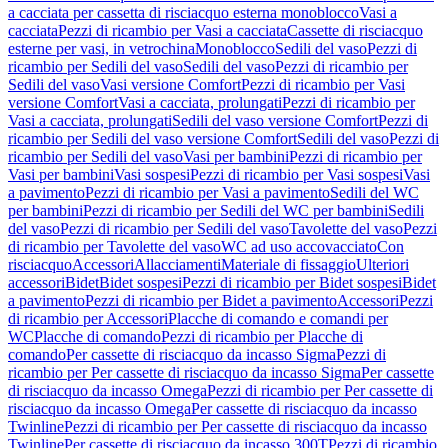
a cacciata per cassetta di risciacquo esterna monoblocco
Vasi a
cacciata
Pezzi di ricambio per Vasi a cacciata
Cassette di risciacquo
esterne per vasi, in vetrochina
Monoblocco
Sedili del vaso
Pezzi di
ricambio per Sedili del vaso
Sedili del vaso
Pezzi di ricambio per
Sedili del vaso
Vasi versione Comfort
Pezzi di ricambio per Vasi
versione Comfort
Vasi a cacciata, prolungati
Pezzi di ricambio per
Vasi a cacciata, prolungati
Sedili del vaso versione Comfort
Pezzi di
ricambio per Sedili del vaso versione Comfort
Sedili del vaso
Pezzi di
ricambio per Sedili del vaso
Vasi per bambini
Pezzi di ricambio per
Vasi per bambini
Vasi sospesi
Pezzi di ricambio per Vasi sospesi
Vasi
a pavimento
Pezzi di ricambio per Vasi a pavimento
Sedili del WC
per bambini
Pezzi di ricambio per Sedili del WC per bambini
Sedili
del vaso
Pezzi di ricambio per Sedili del vaso
Tavolette del vaso
Pezzi
di ricambio per Tavolette del vaso
WC ad uso accovacciato
Con
risciacquo
Accessori
Allacciamenti
Materiale di fissaggio
Ulteriori
accessori
Bidet
Bidet sospesi
Pezzi di ricambio per Bidet sospesi
Bidet
a pavimento
Pezzi di ricambio per Bidet a pavimento
Accessori
Pezzi
di ricambio per Accessori
Placche di comando e comandi per
WC
Placche di comando
Pezzi di ricambio per Placche di
comando
Per cassette di risciacquo da incasso Sigma
Pezzi di
ricambio per Per cassette di risciacquo da incasso Sigma
Per cassette
di risciacquo da incasso Omega
Pezzi di ricambio per Per cassette di
risciacquo da incasso Omega
Per cassette di risciacquo da incasso
Twinline
Pezzi di ricambio per Per cassette di risciacquo da incasso
Twinline
Per cassette di risciacquo da incasso 300T
Pezzi di ricambio