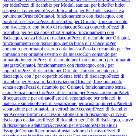
per bidet
Pezzi di ricambio per Moduli sanitari per bidet
Per bidet
sospesi e a pavimento
Pezzi di ricambio per Per bidet sospesi e a
pavimento
Orinatoi
Orinatoi, funzionamento con risciacquo, con
bordo di risciacquo
Pezzi di ricambio per Orinatoi, funzionamento
con risciacquo, con bordo di risciacquo
Senza coperchio
Pezzi di
ricambio per Senza coperchio
Orinatoi, funzionamento con
risciacquo, senza brida di risciacquo
Pezzi di ricambio per Orinatoi,
funzionamento con risciacquo, senza brida di risciacquo
Per
comando per orinatoi esterno o da incasso
Pezzi di ricambio per Per
comando per orinatoi esterno o da incasso
Con comando per
orinatoio integrato
Pezzi di ricambio per Con comando per orinatoio
integrato
Orinatoi, funzionamento con risciacquo, con / per
coperchio
Pezzi di ricambio per Orinatoi, funzionamento con
risciacquo, con / per coperchio
Senza brida di risciacquo
Pezzi di
ricambio per Senza brida di risciacquo
Orinatoi, funzionamento
senza acqua
Pezzi di ricambio per Orinatoi, funzionamento senza
acqua
Senza coperchio
Pezzi di ricambio per Senza coperchio
Pareti
di separazione per orinatoi
Pareti di separazione per orinatoi, in
materiale sintetico
Pareti di separazione per orinatoi, in vetro
Pareti di
separazione per orinatoi, in vetrochina
Accessori
Pezzi di ricambio
per Accessori
Sifoni e accessori sifone
Tubi di risciacquo, curve di
risciacquo e adattatori
Pezzi di ricambio per Tubi di risciacquo, curve
di risciacquo e adattatori
Accessori per erogatore
Materiale di
fissaggio
Comandi per orinatoi
Installazione da incasso
Pezzi di