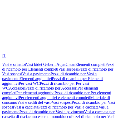
IT
Vasi e orinatoi
Vasi bidet Geberit AquaClean
Elementi completi
Pezzi
di ricambio per Elementi completi
Vasi sospesi
Pezzi di ricambio per
Vasi sospesi
Vasi a pavimento
Pezzi di ricambio per Vasi a
pavimento
Elementi aggiuntivi
Pezzi di ricambio per Elementi
aggiuntivi
Per vasi WC
Pezzi di ricambio per Per vasi
WC
Accessori
Pezzi di ricambio per Accessori
Per elementi
completi
Per elementi aggiuntivi
Pezzi di ricambio per Per elementi
aggiuntivi
Per elementi aggiuntivi e elementi completi
Materiale di
consumo
Vasi e sedili del vaso
Vasi sospesi
Pezzi di ricambio per Vasi
sospesi
Vasi a cacciata
Pezzi di ricambio per Vasi a cacciata
Vasi a
pavimento
Pezzi di ricambio per Vasi a pavimento
Vasi a cacciata per
cassetta di risciacquo esterna monoblocco
Pezzi di ricambio per Vasi