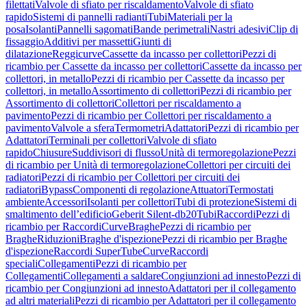
filettati
Valvole di sfiato per riscaldamento
Valvole di sfiato
rapido
Sistemi di pannelli radianti
Tubi
Materiali per la
posa
Isolanti
Pannelli sagomati
Bande perimetrali
Nastri adesivi
Clip di
fissaggio
Additivi per massetti
Giunti di
dilatazione
Reggicurve
Cassette da incasso per collettori
Pezzi di
ricambio per Cassette da incasso per collettori
Cassette da incasso per
collettori, in metallo
Pezzi di ricambio per Cassette da incasso per
collettori, in metallo
Assortimento di collettori
Pezzi di ricambio per
Assortimento di collettori
Collettori per riscaldamento a
pavimento
Pezzi di ricambio per Collettori per riscaldamento a
pavimento
Valvole a sfera
Termometri
Adattatori
Pezzi di ricambio per
Adattatori
Terminali per collettori
Valvole di sfiato
rapido
Chiusure
Suddivisori di flusso
Unità di termoregolazione
Pezzi
di ricambio per Unità di termoregolazione
Collettori per circuiti dei
radiatori
Pezzi di ricambio per Collettori per circuiti dei
radiatori
Bypass
Componenti di regolazione
Attuatori
Termostati
ambiente
Accessori
Isolanti per collettori
Tubi di protezione
Sistemi di
smaltimento dell’edificio
Geberit Silent-db20
Tubi
Raccordi
Pezzi di
ricambio per Raccordi
Curve
Braghe
Pezzi di ricambio per
Braghe
Riduzioni
Braghe d'ispezione
Pezzi di ricambio per Braghe
d'ispezione
Raccordi SuperTube
Curve
Raccordi
speciali
Collegamenti
Pezzi di ricambio per
Collegamenti
Collegamenti a saldare
Congiunzioni ad innesto
Pezzi di
ricambio per Congiunzioni ad innesto
Adattatori per il collegamento
ad altri materiali
Pezzi di ricambio per Adattatori per il collegamento