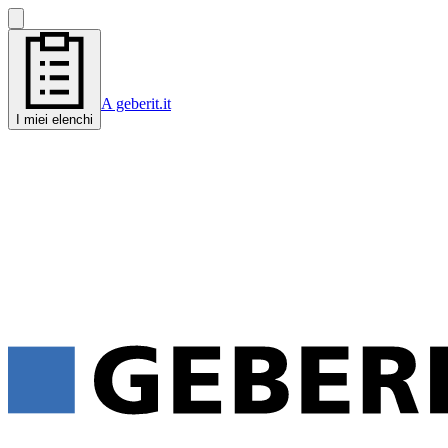
A geberit.it
I miei elenchi