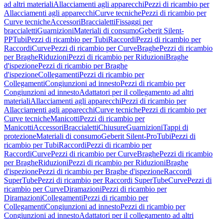
ad altri materiali
Allacciamenti agli apparecchi
Pezzi di ricambio per
Allacciamenti agli apparecchi
Curve tecniche
Pezzi di ricambio per
Curve tecniche
Accessori
Braccialetti
Fissaggi per
braccialetti
Guarnizioni
Materiali di consumo
Geberit Silent-
PP
Tubi
Pezzi di ricambio per Tubi
Raccordi
Pezzi di ricambio per
Raccordi
Curve
Pezzi di ricambio per Curve
Braghe
Pezzi di ricambio
per Braghe
Riduzioni
Pezzi di ricambio per Riduzioni
Braghe
d'ispezione
Pezzi di ricambio per Braghe
d'ispezione
Collegamenti
Pezzi di ricambio per
Collegamenti
Congiunzioni ad innesto
Pezzi di ricambio per
Congiunzioni ad innesto
Adattatori per il collegamento ad altri
materiali
Allacciamenti agli apparecchi
Pezzi di ricambio per
Allacciamenti agli apparecchi
Curve tecniche
Pezzi di ricambio per
Curve tecniche
Manicotti
Pezzi di ricambio per
Manicotti
Accessori
Braccialetti
Chiusure
Guarnizioni
Tappi di
protezione
Materiali di consumo
Geberit Silent-Pro
Tubi
Pezzi di
ricambio per Tubi
Raccordi
Pezzi di ricambio per
Raccordi
Curve
Pezzi di ricambio per Curve
Braghe
Pezzi di ricambio
per Braghe
Riduzioni
Pezzi di ricambio per Riduzioni
Braghe
d'ispezione
Pezzi di ricambio per Braghe d'ispezione
Raccordi
SuperTube
Pezzi di ricambio per Raccordi SuperTube
Curve
Pezzi di
ricambio per Curve
Diramazioni
Pezzi di ricambio per
Diramazioni
Collegamenti
Pezzi di ricambio per
Collegamenti
Congiunzioni ad innesto
Pezzi di ricambio per
Congiunzioni ad innesto
Adattatori per il collegamento ad altri