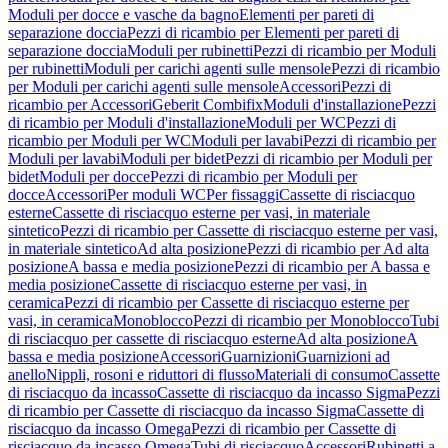
Moduli per docce e vasche da bagno
Elementi per pareti di
separazione doccia
Pezzi di ricambio per Elementi per pareti di
separazione doccia
Moduli per rubinetti
Pezzi di ricambio per Moduli
per rubinetti
Moduli per carichi agenti sulle mensole
Pezzi di ricambio
per Moduli per carichi agenti sulle mensole
Accessori
Pezzi di
ricambio per Accessori
Geberit Combifix
Moduli d'installazione
Pezzi
di ricambio per Moduli d'installazione
Moduli per WC
Pezzi di
ricambio per Moduli per WC
Moduli per lavabi
Pezzi di ricambio per
Moduli per lavabi
Moduli per bidet
Pezzi di ricambio per Moduli per
bidet
Moduli per docce
Pezzi di ricambio per Moduli per
docce
Accessori
Per moduli WC
Per fissaggi
Cassette di risciacquo
esterne
Cassette di risciacquo esterne per vasi, in materiale
sintetico
Pezzi di ricambio per Cassette di risciacquo esterne per vasi,
in materiale sintetico
Ad alta posizione
Pezzi di ricambio per Ad alta
posizione
A bassa e media posizione
Pezzi di ricambio per A bassa e
media posizione
Cassette di risciacquo esterne per vasi, in
ceramica
Pezzi di ricambio per Cassette di risciacquo esterne per
vasi, in ceramica
Monoblocco
Pezzi di ricambio per Monoblocco
Tubi
di risciacquo per cassette di risciacquo esterne
Ad alta posizione
A
bassa e media posizione
Accessori
Guarnizioni
Guarnizioni ad
anello
Nippli, rosoni e riduttori di flusso
Materiali di consumo
Cassette
di risciacquo da incasso
Cassette di risciacquo da incasso Sigma
Pezzi
di ricambio per Cassette di risciacquo da incasso Sigma
Cassette di
risciacquo da incasso Omega
Pezzi di ricambio per Cassette di
risciacquo da incasso Omega
Tubi di risciacquo
Accessori
Rubinetti a