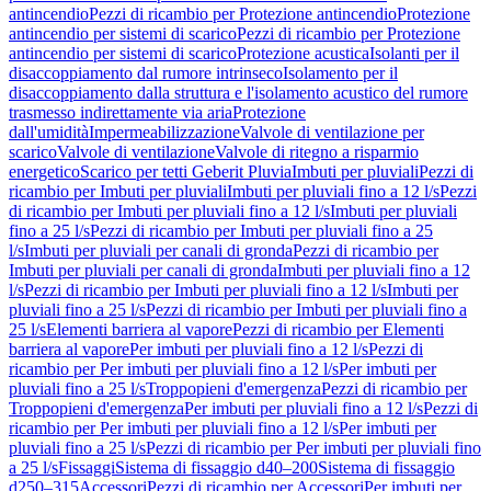
antincendio
Pezzi di ricambio per Protezione antincendio
Protezione
antincendio per sistemi di scarico
Pezzi di ricambio per Protezione
antincendio per sistemi di scarico
Protezione acustica
Isolanti per il
disaccoppiamento dal rumore intrinseco
Isolamento per il
disaccoppiamento dalla struttura e l'isolamento acustico del rumore
trasmesso indirettamente via aria
Protezione
dall'umidità
Impermeabilizzazione
Valvole di ventilazione per
scarico
Valvole di ventilazione
Valvole di ritegno a risparmio
energetico
Scarico per tetti Geberit Pluvia
Imbuti per pluviali
Pezzi di
ricambio per Imbuti per pluviali
Imbuti per pluviali fino a 12 l/s
Pezzi
di ricambio per Imbuti per pluviali fino a 12 l/s
Imbuti per pluviali
fino a 25 l/s
Pezzi di ricambio per Imbuti per pluviali fino a 25
l/s
Imbuti per pluviali per canali di gronda
Pezzi di ricambio per
Imbuti per pluviali per canali di gronda
Imbuti per pluviali fino a 12
l/s
Pezzi di ricambio per Imbuti per pluviali fino a 12 l/s
Imbuti per
pluviali fino a 25 l/s
Pezzi di ricambio per Imbuti per pluviali fino a
25 l/s
Elementi barriera al vapore
Pezzi di ricambio per Elementi
barriera al vapore
Per imbuti per pluviali fino a 12 l/s
Pezzi di
ricambio per Per imbuti per pluviali fino a 12 l/s
Per imbuti per
pluviali fino a 25 l/s
Troppopieni d'emergenza
Pezzi di ricambio per
Troppopieni d'emergenza
Per imbuti per pluviali fino a 12 l/s
Pezzi di
ricambio per Per imbuti per pluviali fino a 12 l/s
Per imbuti per
pluviali fino a 25 l/s
Pezzi di ricambio per Per imbuti per pluviali fino
a 25 l/s
Fissaggi
Sistema di fissaggio d40–200
Sistema di fissaggio
d250–315
Accessori
Pezzi di ricambio per Accessori
Per imbuti per