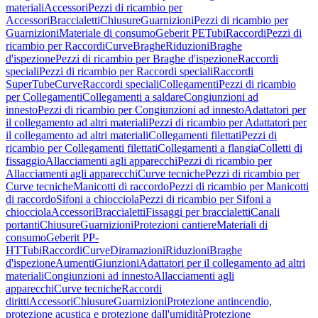
materiali
Accessori
Pezzi di ricambio per
Accessori
Braccialetti
Chiusure
Guarnizioni
Pezzi di ricambio per
Guarnizioni
Materiale di consumo
Geberit PE
Tubi
Raccordi
Pezzi di
ricambio per Raccordi
Curve
Braghe
Riduzioni
Braghe
d'ispezione
Pezzi di ricambio per Braghe d'ispezione
Raccordi
speciali
Pezzi di ricambio per Raccordi speciali
Raccordi
SuperTube
Curve
Raccordi speciali
Collegamenti
Pezzi di ricambio
per Collegamenti
Collegamenti a saldare
Congiunzioni ad
innesto
Pezzi di ricambio per Congiunzioni ad innesto
Adattatori per
il collegamento ad altri materiali
Pezzi di ricambio per Adattatori per
il collegamento ad altri materiali
Collegamenti filettati
Pezzi di
ricambio per Collegamenti filettati
Collegamenti a flangia
Colletti di
fissaggio
Allacciamenti agli apparecchi
Pezzi di ricambio per
Allacciamenti agli apparecchi
Curve tecniche
Pezzi di ricambio per
Curve tecniche
Manicotti di raccordo
Pezzi di ricambio per Manicotti
di raccordo
Sifoni a chiocciola
Pezzi di ricambio per Sifoni a
chiocciola
Accessori
Braccialetti
Fissaggi per braccialetti
Canali
portanti
Chiusure
Guarnizioni
Protezioni cantiere
Materiali di
consumo
Geberit PP-
HT
Tubi
Raccordi
Curve
Diramazioni
Riduzioni
Braghe
d'ispezione
Aumenti
Giunzioni
Adattatori per il collegamento ad altri
materiali
Congiunzioni ad innesto
Allacciamenti agli
apparecchi
Curve tecniche
Raccordi
diritti
Accessori
Chiusure
Guarnizioni
Protezione antincendio,
protezione acustica e protezione dall'umidità
Protezione