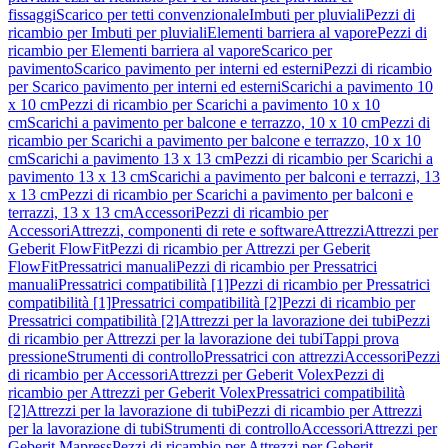
fissaggi
Scarico per tetti convenzionale
Imbuti per pluviali
Pezzi di
ricambio per Imbuti per pluviali
Elementi barriera al vapore
Pezzi di
ricambio per Elementi barriera al vapore
Scarico per
pavimento
Scarico pavimento per interni ed esterni
Pezzi di ricambio
per Scarico pavimento per interni ed esterni
Scarichi a pavimento 10
x 10 cm
Pezzi di ricambio per Scarichi a pavimento 10 x 10
cm
Scarichi a pavimento per balcone e terrazzo, 10 x 10 cm
Pezzi di
ricambio per Scarichi a pavimento per balcone e terrazzo, 10 x 10
cm
Scarichi a pavimento 13 x 13 cm
Pezzi di ricambio per Scarichi a
pavimento 13 x 13 cm
Scarichi a pavimento per balconi e terrazzi, 13
x 13 cm
Pezzi di ricambio per Scarichi a pavimento per balconi e
terrazzi, 13 x 13 cm
Accessori
Pezzi di ricambio per
Accessori
Attrezzi, componenti di rete e software
Attrezzi
Attrezzi per
Geberit FlowFit
Pezzi di ricambio per Attrezzi per Geberit
FlowFit
Pressatrici manuali
Pezzi di ricambio per Pressatrici
manuali
Pressatrici compatibilità [1]
Pezzi di ricambio per Pressatrici
compatibilità [1]
Pressatrici compatibilità [2]
Pezzi di ricambio per
Pressatrici compatibilità [2]
Attrezzi per la lavorazione dei tubi
Pezzi
di ricambio per Attrezzi per la lavorazione dei tubi
Tappi prova
pressione
Strumenti di controllo
Pressatrici con attrezzi
Accessori
Pezzi
di ricambio per Accessori
Attrezzi per Geberit Volex
Pezzi di
ricambio per Attrezzi per Geberit Volex
Pressatrici compatibilità
[2]
Attrezzi per la lavorazione di tubi
Pezzi di ricambio per Attrezzi
per la lavorazione di tubi
Strumenti di controllo
Accessori
Attrezzi per
Geberit Mapress
Pezzi di ricambio per Attrezzi per Geberit