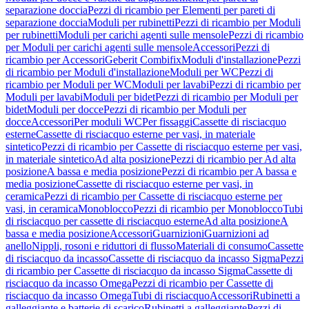
separazione doccia
Pezzi di ricambio per Elementi per pareti di
separazione doccia
Moduli per rubinetti
Pezzi di ricambio per Moduli
per rubinetti
Moduli per carichi agenti sulle mensole
Pezzi di ricambio
per Moduli per carichi agenti sulle mensole
Accessori
Pezzi di
ricambio per Accessori
Geberit Combifix
Moduli d'installazione
Pezzi
di ricambio per Moduli d'installazione
Moduli per WC
Pezzi di
ricambio per Moduli per WC
Moduli per lavabi
Pezzi di ricambio per
Moduli per lavabi
Moduli per bidet
Pezzi di ricambio per Moduli per
bidet
Moduli per docce
Pezzi di ricambio per Moduli per
docce
Accessori
Per moduli WC
Per fissaggi
Cassette di risciacquo
esterne
Cassette di risciacquo esterne per vasi, in materiale
sintetico
Pezzi di ricambio per Cassette di risciacquo esterne per vasi,
in materiale sintetico
Ad alta posizione
Pezzi di ricambio per Ad alta
posizione
A bassa e media posizione
Pezzi di ricambio per A bassa e
media posizione
Cassette di risciacquo esterne per vasi, in
ceramica
Pezzi di ricambio per Cassette di risciacquo esterne per
vasi, in ceramica
Monoblocco
Pezzi di ricambio per Monoblocco
Tubi
di risciacquo per cassette di risciacquo esterne
Ad alta posizione
A
bassa e media posizione
Accessori
Guarnizioni
Guarnizioni ad
anello
Nippli, rosoni e riduttori di flusso
Materiali di consumo
Cassette
di risciacquo da incasso
Cassette di risciacquo da incasso Sigma
Pezzi
di ricambio per Cassette di risciacquo da incasso Sigma
Cassette di
risciacquo da incasso Omega
Pezzi di ricambio per Cassette di
risciacquo da incasso Omega
Tubi di risciacquo
Accessori
Rubinetti a
galleggiante e batterie di scarico
Rubinetti a galleggiante
Pezzi di