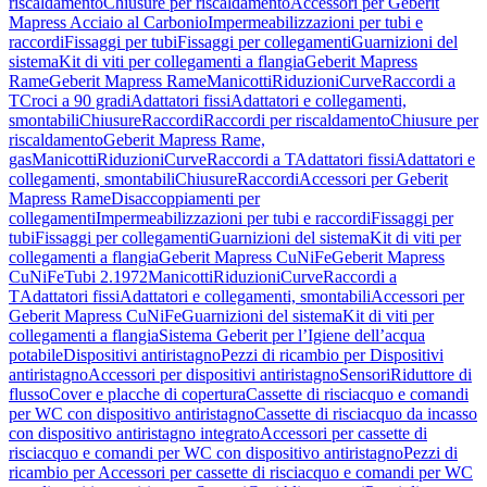
riscaldamento
Chiusure per riscaldamento
Accessori per Geberit
Mapress Acciaio al Carbonio
Impermeabilizzazioni per tubi e
raccordi
Fissaggi per tubi
Fissaggi per collegamenti
Guarnizioni del
sistema
Kit di viti per collegamenti a flangia
Geberit Mapress
Rame
Geberit Mapress Rame
Manicotti
Riduzioni
Curve
Raccordi a
T
Croci a 90 gradi
Adattatori fissi
Adattatori e collegamenti,
smontabili
Chiusure
Raccordi
Raccordi per riscaldamento
Chiusure per
riscaldamento
Geberit Mapress Rame,
gas
Manicotti
Riduzioni
Curve
Raccordi a T
Adattatori fissi
Adattatori e
collegamenti, smontabili
Chiusure
Raccordi
Accessori per Geberit
Mapress Rame
Disaccoppiamenti per
collegamenti
Impermeabilizzazioni per tubi e raccordi
Fissaggi per
tubi
Fissaggi per collegamenti
Guarnizioni del sistema
Kit di viti per
collegamenti a flangia
Geberit Mapress CuNiFe
Geberit Mapress
CuNiFe
Tubi 2.1972
Manicotti
Riduzioni
Curve
Raccordi a
T
Adattatori fissi
Adattatori e collegamenti, smontabili
Accessori per
Geberit Mapress CuNiFe
Guarnizioni del sistema
Kit di viti per
collegamenti a flangia
Sistema Geberit per l’Igiene dell’acqua
potabile
Dispositivi antiristagno
Pezzi di ricambio per Dispositivi
antiristagno
Accessori per dispositivi antiristagno
Sensori
Riduttore di
flusso
Cover e placche di copertura
Cassette di risciacquo e comandi
per WC con dispositivo antiristagno
Cassette di risciacquo da incasso
con dispositivo antiristagno integrato
Accessori per cassette di
risciacquo e comandi per WC con dispositivo antiristagno
Pezzi di
ricambio per Accessori per cassette di risciacquo e comandi per WC