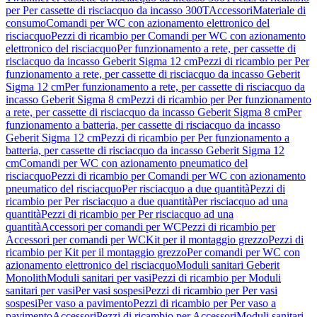
per Per cassette di risciacquo da incasso 300T
Accessori
Materiale di
consumo
Comandi per WC con azionamento elettronico del
risciacquo
Pezzi di ricambio per Comandi per WC con azionamento
elettronico del risciacquo
Per funzionamento a rete, per cassette di
risciacquo da incasso Geberit Sigma 12 cm
Pezzi di ricambio per Per
funzionamento a rete, per cassette di risciacquo da incasso Geberit
Sigma 12 cm
Per funzionamento a rete, per cassette di risciacquo da
incasso Geberit Sigma 8 cm
Pezzi di ricambio per Per funzionamento
a rete, per cassette di risciacquo da incasso Geberit Sigma 8 cm
Per
funzionamento a batteria, per cassette di risciacquo da incasso
Geberit Sigma 12 cm
Pezzi di ricambio per Per funzionamento a
batteria, per cassette di risciacquo da incasso Geberit Sigma 12
cm
Comandi per WC con azionamento pneumatico del
risciacquo
Pezzi di ricambio per Comandi per WC con azionamento
pneumatico del risciacquo
Per risciacquo a due quantità
Pezzi di
ricambio per Per risciacquo a due quantità
Per risciacquo ad una
quantità
Pezzi di ricambio per Per risciacquo ad una
quantità
Accessori per comandi per WC
Pezzi di ricambio per
Accessori per comandi per WC
Kit per il montaggio grezzo
Pezzi di
ricambio per Kit per il montaggio grezzo
Per comandi per WC con
azionamento elettronico del risciacquo
Moduli sanitari Geberit
Monolith
Moduli sanitari per vasi
Pezzi di ricambio per Moduli
sanitari per vasi
Per vasi sospesi
Pezzi di ricambio per Per vasi
sospesi
Per vaso a pavimento
Pezzi di ricambio per Per vaso a
pavimento
Accessori
Pezzi di ricambio per Accessori
Moduli sanitari