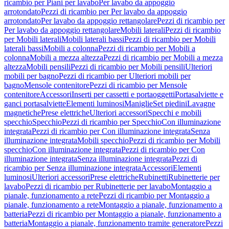
ricambio per Piani per lavabo
Per lavabo da appoggio
arrotondato
Pezzi di ricambio per Per lavabo da appoggio
arrotondato
Per lavabo da appoggio rettangolare
Pezzi di ricambio per
Per lavabo da appoggio rettangolare
Mobili laterali
Pezzi di ricambio
per Mobili laterali
Mobili laterali bassi
Pezzi di ricambio per Mobili
laterali bassi
Mobili a colonna
Pezzi di ricambio per Mobili a
colonna
Mobili a mezza altezza
Pezzi di ricambio per Mobili a mezza
altezza
Mobili pensili
Pezzi di ricambio per Mobili pensili
Ulteriori
mobili per bagno
Pezzi di ricambio per Ulteriori mobili per
bagno
Mensole contenitore
Pezzi di ricambio per Mensole
contenitore
Accessori
Inserti per cassetti e portaoggetti
Portasalviette e
ganci portasalviette
Elementi luminosi
Maniglie
Set piedini
Lavagne
magnetiche
Prese elettriche
Ulteriori accessori
Specchi e mobili
specchio
Specchio
Pezzi di ricambio per Specchio
Con illuminazione
integrata
Pezzi di ricambio per Con illuminazione integrata
Senza
illuminazione integrata
Mobili specchio
Pezzi di ricambio per Mobili
specchio
Con illuminazione integrata
Pezzi di ricambio per Con
illuminazione integrata
Senza illuminazione integrata
Pezzi di
ricambio per Senza illuminazione integrata
Accessori
Elementi
luminosi
Ulteriori accessori
Prese elettriche
Rubinetti
Rubinetterie per
lavabo
Pezzi di ricambio per Rubinetterie per lavabo
Montaggio a
pianale, funzionamento a rete
Pezzi di ricambio per Montaggio a
pianale, funzionamento a rete
Montaggio a pianale, funzionamento a
batteria
Pezzi di ricambio per Montaggio a pianale, funzionamento a
batteria
Montaggio a pianale, funzionamento tramite generatore
Pezzi