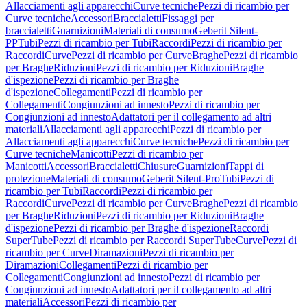
Allacciamenti agli apparecchi
Curve tecniche
Pezzi di ricambio per
Curve tecniche
Accessori
Braccialetti
Fissaggi per
braccialetti
Guarnizioni
Materiali di consumo
Geberit Silent-
PP
Tubi
Pezzi di ricambio per Tubi
Raccordi
Pezzi di ricambio per
Raccordi
Curve
Pezzi di ricambio per Curve
Braghe
Pezzi di ricambio
per Braghe
Riduzioni
Pezzi di ricambio per Riduzioni
Braghe
d'ispezione
Pezzi di ricambio per Braghe
d'ispezione
Collegamenti
Pezzi di ricambio per
Collegamenti
Congiunzioni ad innesto
Pezzi di ricambio per
Congiunzioni ad innesto
Adattatori per il collegamento ad altri
materiali
Allacciamenti agli apparecchi
Pezzi di ricambio per
Allacciamenti agli apparecchi
Curve tecniche
Pezzi di ricambio per
Curve tecniche
Manicotti
Pezzi di ricambio per
Manicotti
Accessori
Braccialetti
Chiusure
Guarnizioni
Tappi di
protezione
Materiali di consumo
Geberit Silent-Pro
Tubi
Pezzi di
ricambio per Tubi
Raccordi
Pezzi di ricambio per
Raccordi
Curve
Pezzi di ricambio per Curve
Braghe
Pezzi di ricambio
per Braghe
Riduzioni
Pezzi di ricambio per Riduzioni
Braghe
d'ispezione
Pezzi di ricambio per Braghe d'ispezione
Raccordi
SuperTube
Pezzi di ricambio per Raccordi SuperTube
Curve
Pezzi di
ricambio per Curve
Diramazioni
Pezzi di ricambio per
Diramazioni
Collegamenti
Pezzi di ricambio per
Collegamenti
Congiunzioni ad innesto
Pezzi di ricambio per
Congiunzioni ad innesto
Adattatori per il collegamento ad altri
materiali
Accessori
Pezzi di ricambio per