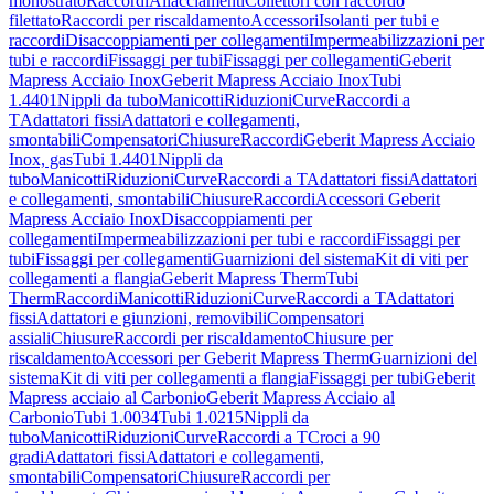
monostrato
Raccordi
Allacciamenti
Collettori con raccordo
filettato
Raccordi per riscaldamento
Accessori
Isolanti per tubi e
raccordi
Disaccoppiamenti per collegamenti
Impermeabilizzazioni per
tubi e raccordi
Fissaggi per tubi
Fissaggi per collegamenti
Geberit
Mapress Acciaio Inox
Geberit Mapress Acciaio Inox
Tubi
1.4401
Nippli da tubo
Manicotti
Riduzioni
Curve
Raccordi a
T
Adattatori fissi
Adattatori e collegamenti,
smontabili
Compensatori
Chiusure
Raccordi
Geberit Mapress Acciaio
Inox, gas
Tubi 1.4401
Nippli da
tubo
Manicotti
Riduzioni
Curve
Raccordi a T
Adattatori fissi
Adattatori
e collegamenti, smontabili
Chiusure
Raccordi
Accessori Geberit
Mapress Acciaio Inox
Disaccoppiamenti per
collegamenti
Impermeabilizzazioni per tubi e raccordi
Fissaggi per
tubi
Fissaggi per collegamenti
Guarnizioni del sistema
Kit di viti per
collegamenti a flangia
Geberit Mapress Therm
Tubi
Therm
Raccordi
Manicotti
Riduzioni
Curve
Raccordi a T
Adattatori
fissi
Adattatori e giunzioni, removibili
Compensatori
assiali
Chiusure
Raccordi per riscaldamento
Chiusure per
riscaldamento
Accessori per Geberit Mapress Therm
Guarnizioni del
sistema
Kit di viti per collegamenti a flangia
Fissaggi per tubi
Geberit
Mapress acciaio al Carbonio
Geberit Mapress Acciaio al
Carbonio
Tubi 1.0034
Tubi 1.0215
Nippli da
tubo
Manicotti
Riduzioni
Curve
Raccordi a T
Croci a 90
gradi
Adattatori fissi
Adattatori e collegamenti,
smontabili
Compensatori
Chiusure
Raccordi per