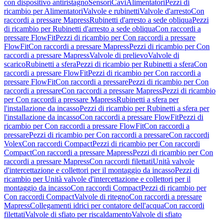
con dispositivo antiristagno
Sensori
Cavi
Alimentatori
Pezzi di
ricambio per Alimentatori
Valvole e rubinetti
Valvole d'arresto
Con
raccordi a pressare Mapress
Rubinetti d'arresto a sede obliqua
Pezzi
di ricambio per Rubinetti d'arresto a sede obliqua
Con raccordi a
pressare FlowFit
Pezzi di ricambio per Con raccordi a pressare
FlowFit
Con raccordi a pressare Mapress
Pezzi di ricambio per Con
raccordi a pressare Mapress
Valvole di prelievo
Valvole di
scarico
Rubinetti a sfera
Pezzi di ricambio per Rubinetti a sfera
Con
raccordi a pressare FlowFit
Pezzi di ricambio per Con raccordi a
pressare FlowFit
Con raccordi a pressare
Pezzi di ricambio per Con
raccordi a pressare
Con raccordi a pressare Mapress
Pezzi di ricambio
per Con raccordi a pressare Mapress
Rubinetti a sfera per
l'installazione da incasso
Pezzi di ricambio per Rubinetti a sfera per
l'installazione da incasso
Con raccordi a pressare FlowFit
Pezzi di
ricambio per Con raccordi a pressare FlowFit
Con raccordi a
pressare
Pezzi di ricambio per Con raccordi a pressare
Con raccordi
Volex
Con raccordi Compact
Pezzi di ricambio per Con raccordi
Compact
Con raccordi a pressare Mapress
Pezzi di ricambio per Con
raccordi a pressare Mapress
Con raccordi filettati
Unità valvole
d'intercettazione e collettori per il montaggio da incasso
Pezzi di
ricambio per Unità valvole d'intercettazione e collettori per il
montaggio da incasso
Con raccordi Compact
Pezzi di ricambio per
Con raccordi Compact
Valvole di ritegno
Con raccordi a pressare
Mapress
Collegamenti idrici per contatore dell'acqua
Con raccordi
filettati
Valvole di sfiato per riscaldamento
Valvole di sfiato