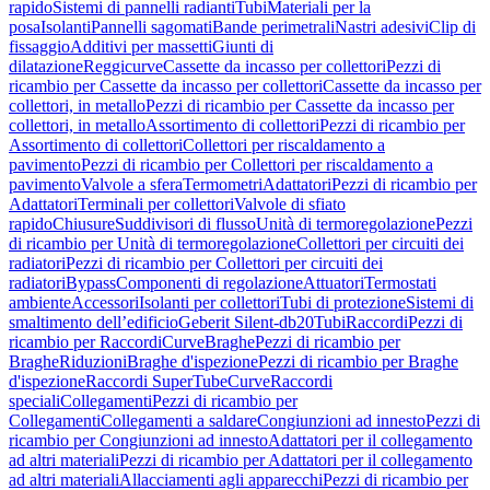
rapido
Sistemi di pannelli radianti
Tubi
Materiali per la
posa
Isolanti
Pannelli sagomati
Bande perimetrali
Nastri adesivi
Clip di
fissaggio
Additivi per massetti
Giunti di
dilatazione
Reggicurve
Cassette da incasso per collettori
Pezzi di
ricambio per Cassette da incasso per collettori
Cassette da incasso per
collettori, in metallo
Pezzi di ricambio per Cassette da incasso per
collettori, in metallo
Assortimento di collettori
Pezzi di ricambio per
Assortimento di collettori
Collettori per riscaldamento a
pavimento
Pezzi di ricambio per Collettori per riscaldamento a
pavimento
Valvole a sfera
Termometri
Adattatori
Pezzi di ricambio per
Adattatori
Terminali per collettori
Valvole di sfiato
rapido
Chiusure
Suddivisori di flusso
Unità di termoregolazione
Pezzi
di ricambio per Unità di termoregolazione
Collettori per circuiti dei
radiatori
Pezzi di ricambio per Collettori per circuiti dei
radiatori
Bypass
Componenti di regolazione
Attuatori
Termostati
ambiente
Accessori
Isolanti per collettori
Tubi di protezione
Sistemi di
smaltimento dell’edificio
Geberit Silent-db20
Tubi
Raccordi
Pezzi di
ricambio per Raccordi
Curve
Braghe
Pezzi di ricambio per
Braghe
Riduzioni
Braghe d'ispezione
Pezzi di ricambio per Braghe
d'ispezione
Raccordi SuperTube
Curve
Raccordi
speciali
Collegamenti
Pezzi di ricambio per
Collegamenti
Collegamenti a saldare
Congiunzioni ad innesto
Pezzi di
ricambio per Congiunzioni ad innesto
Adattatori per il collegamento
ad altri materiali
Pezzi di ricambio per Adattatori per il collegamento
ad altri materiali
Allacciamenti agli apparecchi
Pezzi di ricambio per