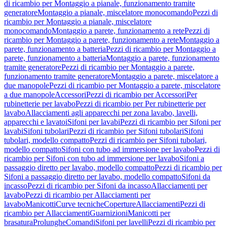
di ricambio per Montaggio a pianale, funzionamento tramite
generatore
Montaggio a pianale, miscelatore monocomando
Pezzi di
ricambio per Montaggio a pianale, miscelatore
monocomando
Montaggio a parete, funzionamento a rete
Pezzi di
ricambio per Montaggio a parete, funzionamento a rete
Montaggio a
parete, funzionamento a batteria
Pezzi di ricambio per Montaggio a
parete, funzionamento a batteria
Montaggio a parete, funzionamento
tramite generatore
Pezzi di ricambio per Montaggio a parete,
funzionamento tramite generatore
Montaggio a parete, miscelatore a
due manopole
Pezzi di ricambio per Montaggio a parete, miscelatore
a due manopole
Accessori
Pezzi di ricambio per Accessori
Per
rubinetterie per lavabo
Pezzi di ricambio per Per rubinetterie per
lavabo
Allacciamenti agli apparecchi per zona lavabo, lavelli,
apparecchi e lavatoi
Sifoni per lavabi
Pezzi di ricambio per Sifoni per
lavabi
Sifoni tubolari
Pezzi di ricambio per Sifoni tubolari
Sifoni
tubolari, modello compatto
Pezzi di ricambio per Sifoni tubolari,
modello compatto
Sifoni con tubo ad immersione per lavabo
Pezzi di
ricambio per Sifoni con tubo ad immersione per lavabo
Sifoni a
passaggio diretto per lavabo, modello compatto
Pezzi di ricambio per
Sifoni a passaggio diretto per lavabo, modello compatto
Sifoni da
incasso
Pezzi di ricambio per Sifoni da incasso
Allacciamenti per
lavabo
Pezzi di ricambio per Allacciamenti per
lavabo
Manicotti
Curve tecniche
Coperture
Allacciamenti
Pezzi di
ricambio per Allacciamenti
Guarnizioni
Manicotti per
brasatura
Prolunghe
Comandi
Sifoni per lavelli
Pezzi di ricambio per