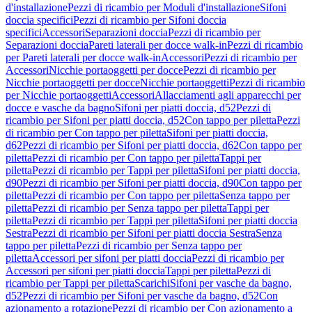
d'installazione
Pezzi di ricambio per Moduli d'installazione
Sifoni
doccia specifici
Pezzi di ricambio per Sifoni doccia
specifici
Accessori
Separazioni doccia
Pezzi di ricambio per
Separazioni doccia
Pareti laterali per docce walk-in
Pezzi di ricambio
per Pareti laterali per docce walk-in
Accessori
Pezzi di ricambio per
Accessori
Nicchie portaoggetti per docce
Pezzi di ricambio per
Nicchie portaoggetti per docce
Nicchie portaoggetti
Pezzi di ricambio
per Nicchie portaoggetti
Accessori
Allacciamenti agli apparecchi per
docce e vasche da bagno
Sifoni per piatti doccia, d52
Pezzi di
ricambio per Sifoni per piatti doccia, d52
Con tappo per piletta
Pezzi
di ricambio per Con tappo per piletta
Sifoni per piatti doccia,
d62
Pezzi di ricambio per Sifoni per piatti doccia, d62
Con tappo per
piletta
Pezzi di ricambio per Con tappo per piletta
Tappi per
piletta
Pezzi di ricambio per Tappi per piletta
Sifoni per piatti doccia,
d90
Pezzi di ricambio per Sifoni per piatti doccia, d90
Con tappo per
piletta
Pezzi di ricambio per Con tappo per piletta
Senza tappo per
piletta
Pezzi di ricambio per Senza tappo per piletta
Tappi per
piletta
Pezzi di ricambio per Tappi per piletta
Sifoni per piatti doccia
Sestra
Pezzi di ricambio per Sifoni per piatti doccia Sestra
Senza
tappo per piletta
Pezzi di ricambio per Senza tappo per
piletta
Accessori per sifoni per piatti doccia
Pezzi di ricambio per
Accessori per sifoni per piatti doccia
Tappi per piletta
Pezzi di
ricambio per Tappi per piletta
Scarichi
Sifoni per vasche da bagno,
d52
Pezzi di ricambio per Sifoni per vasche da bagno, d52
Con
azionamento a rotazione
Pezzi di ricambio per Con azionamento a