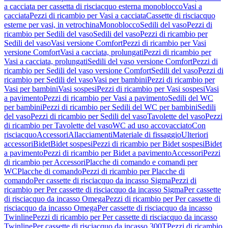
a cacciata per cassetta di risciacquo esterna monoblocco
Vasi a
cacciata
Pezzi di ricambio per Vasi a cacciata
Cassette di risciacquo
esterne per vasi, in vetrochina
Monoblocco
Sedili del vaso
Pezzi di
ricambio per Sedili del vaso
Sedili del vaso
Pezzi di ricambio per
Sedili del vaso
Vasi versione Comfort
Pezzi di ricambio per Vasi
versione Comfort
Vasi a cacciata, prolungati
Pezzi di ricambio per
Vasi a cacciata, prolungati
Sedili del vaso versione Comfort
Pezzi di
ricambio per Sedili del vaso versione Comfort
Sedili del vaso
Pezzi di
ricambio per Sedili del vaso
Vasi per bambini
Pezzi di ricambio per
Vasi per bambini
Vasi sospesi
Pezzi di ricambio per Vasi sospesi
Vasi
a pavimento
Pezzi di ricambio per Vasi a pavimento
Sedili del WC
per bambini
Pezzi di ricambio per Sedili del WC per bambini
Sedili
del vaso
Pezzi di ricambio per Sedili del vaso
Tavolette del vaso
Pezzi
di ricambio per Tavolette del vaso
WC ad uso accovacciato
Con
risciacquo
Accessori
Allacciamenti
Materiale di fissaggio
Ulteriori
accessori
Bidet
Bidet sospesi
Pezzi di ricambio per Bidet sospesi
Bidet
a pavimento
Pezzi di ricambio per Bidet a pavimento
Accessori
Pezzi
di ricambio per Accessori
Placche di comando e comandi per
WC
Placche di comando
Pezzi di ricambio per Placche di
comando
Per cassette di risciacquo da incasso Sigma
Pezzi di
ricambio per Per cassette di risciacquo da incasso Sigma
Per cassette
di risciacquo da incasso Omega
Pezzi di ricambio per Per cassette di
risciacquo da incasso Omega
Per cassette di risciacquo da incasso
Twinline
Pezzi di ricambio per Per cassette di risciacquo da incasso
Twinline
Per cassette di risciacquo da incasso 300T
Pezzi di ricambio