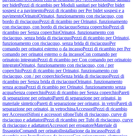
per bidet
Pezzi di ricambio per Moduli sanitari per bidet
Per bidet
sospesi e a pavimento
Pezzi di ricambio per Per bidet sospesi e a
pavimento
Orinatoi
Orinatoi, funzionamento con risciacquo, con
bordo di risciacquo
Pezzi di ricambio per Orinatoi, funzionamento
con risciacquo, con bordo di risciacquo
Senza coperchio
Pezzi di
ricambio per Senza coperchio
Orinatoi, funzionamento con
risciacquo, senza brida di risciacquo
Pezzi di ricambio per Orinatoi,
funzionamento con risciacquo, senza brida di risciacquo
Per
comando per orinatoi esterno o da incasso
Pezzi di ricambio per Per
comando per orinatoi esterno o da incasso
Con comando per
orinatoio integrato
Pezzi di ricambio per Con comando per orinatoio
integrato
Orinatoi, funzionamento con risciacquo, con / per
coperchio
Pezzi di ricambio per Orinatoi, funzionamento con
risciacquo, con / per coperchio
Senza brida di risciacquo
Pezzi di
ricambio per Senza brida di risciacquo
Orinatoi, funzionamento
senza acqua
Pezzi di ricambio per Orinatoi, funzionamento senza
acqua
Senza coperchio
Pezzi di ricambio per Senza coperchio
Pareti
di separazione per orinatoi
Pareti di separazione per orinatoi, in
materiale sintetico
Pareti di separazione per orinatoi, in vetro
Pareti di
separazione per orinatoi, in vetrochina
Accessori
Pezzi di ricambio
per Accessori
Sifoni e accessori sifone
Tubi di risciacquo, curve di
risciacquo e adattatori
Pezzi di ricambio per Tubi di risciacquo, curve
di risciacquo e adattatori
Accessori per erogatore
Materiale di
fissaggio
Comandi per orinatoi
Installazione da incasso
Pezzi di