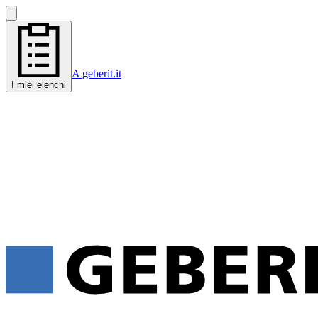
A geberit.it
I miei elenchi