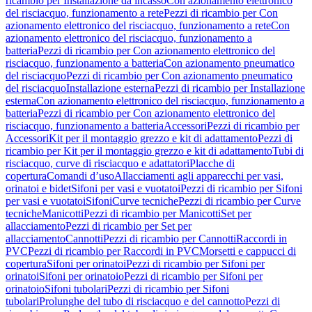
ricambio per Installazione da incasso
Con azionamento elettronico
del risciacquo, funzionamento a rete
Pezzi di ricambio per Con
azionamento elettronico del risciacquo, funzionamento a rete
Con
azionamento elettronico del risciacquo, funzionamento a
batteria
Pezzi di ricambio per Con azionamento elettronico del
risciacquo, funzionamento a batteria
Con azionamento pneumatico
del risciacquo
Pezzi di ricambio per Con azionamento pneumatico
del risciacquo
Installazione esterna
Pezzi di ricambio per Installazione
esterna
Con azionamento elettronico del risciacquo, funzionamento a
batteria
Pezzi di ricambio per Con azionamento elettronico del
risciacquo, funzionamento a batteria
Accessori
Pezzi di ricambio per
Accessori
Kit per il montaggio grezzo e kit di adattamento
Pezzi di
ricambio per Kit per il montaggio grezzo e kit di adattamento
Tubi di
risciacquo, curve di risciacquo e adattatori
Placche di
copertura
Comandi d’uso
Allacciamenti agli apparecchi per vasi,
orinatoi e bidet
Sifoni per vasi e vuotatoi
Pezzi di ricambio per Sifoni
per vasi e vuotatoi
Sifoni
Curve tecniche
Pezzi di ricambio per Curve
tecniche
Manicotti
Pezzi di ricambio per Manicotti
Set per
allacciamento
Pezzi di ricambio per Set per
allacciamento
Cannotti
Pezzi di ricambio per Cannotti
Raccordi in
PVC
Pezzi di ricambio per Raccordi in PVC
Morsetti e cappucci di
copertura
Sifoni per orinatoi
Pezzi di ricambio per Sifoni per
orinatoi
Sifoni per orinatoio
Pezzi di ricambio per Sifoni per
orinatoio
Sifoni tubolari
Pezzi di ricambio per Sifoni
tubolari
Prolunghe del tubo di risciacquo e del cannotto
Pezzi di