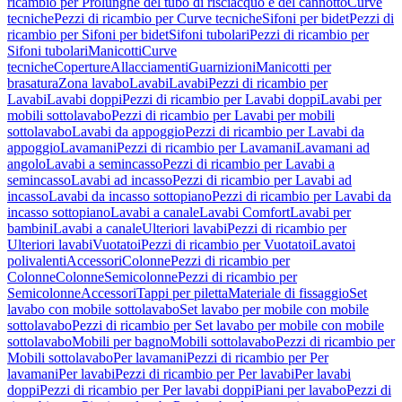
ricambio per Prolunghe del tubo di risciacquo e del cannotto
Curve
tecniche
Pezzi di ricambio per Curve tecniche
Sifoni per bidet
Pezzi di
ricambio per Sifoni per bidet
Sifoni tubolari
Pezzi di ricambio per
Sifoni tubolari
Manicotti
Curve
tecniche
Coperture
Allacciamenti
Guarnizioni
Manicotti per
brasatura
Zona lavabo
Lavabi
Lavabi
Pezzi di ricambio per
Lavabi
Lavabi doppi
Pezzi di ricambio per Lavabi doppi
Lavabi per
mobili sottolavabo
Pezzi di ricambio per Lavabi per mobili
sottolavabo
Lavabi da appoggio
Pezzi di ricambio per Lavabi da
appoggio
Lavamani
Pezzi di ricambio per Lavamani
Lavamani ad
angolo
Lavabi a semincasso
Pezzi di ricambio per Lavabi a
semincasso
Lavabi ad incasso
Pezzi di ricambio per Lavabi ad
incasso
Lavabi da incasso sottopiano
Pezzi di ricambio per Lavabi da
incasso sottopiano
Lavabi a canale
Lavabi Comfort
Lavabi per
bambini
Lavabi a canale
Ulteriori lavabi
Pezzi di ricambio per
Ulteriori lavabi
Vuotatoi
Pezzi di ricambio per Vuotatoi
Lavatoi
polivalenti
Accessori
Colonne
Pezzi di ricambio per
Colonne
Colonne
Semicolonne
Pezzi di ricambio per
Semicolonne
Accessori
Tappi per piletta
Materiale di fissaggio
Set
lavabo con mobile sottolavabo
Set lavabo per mobile con mobile
sottolavabo
Pezzi di ricambio per Set lavabo per mobile con mobile
sottolavabo
Mobili per bagno
Mobili sottolavabo
Pezzi di ricambio per
Mobili sottolavabo
Per lavamani
Pezzi di ricambio per Per
lavamani
Per lavabi
Pezzi di ricambio per Per lavabi
Per lavabi
doppi
Pezzi di ricambio per Per lavabi doppi
Piani per lavabo
Pezzi di