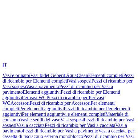
IT
Vasi e orinatoi
Vasi bidet Geberit AquaClean
Elementi completi
Pezzi
di ricambio per Elementi completi
Vasi sospesi
Pezzi di ricambio per
Vasi sospesi
Vasi a pavimento
Pezzi di ricambio per Vasi a
pavimento
Elementi aggiuntivi
Pezzi di ricambio per Elementi
aggiuntivi
Per vasi WC
Pezzi di ricambio per Per vasi
WC
Accessori
Pezzi di ricambio per Accessori
Per elementi
completi
Per elementi aggiuntivi
Pezzi di ricambio per Per elementi
aggiuntivi
Per elementi aggiuntivi e elementi completi
Materiale di
consumo
Vasi e sedili del vaso
Vasi sospesi
Pezzi di ricambio per Vasi
sospesi
Vasi a cacciata
Pezzi di ricambio per Vasi a cacciata
Vasi a
pavimento
Pezzi di ricambio per Vasi a pavimento
Vasi a cacciata per
cassetta di risciacquo esterna monoblocco
Pezzi di ricambio per Vasi