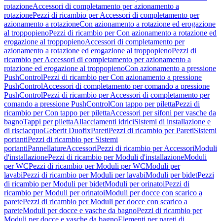
rotazione
Accessori di completamento per azionamento a
rotazione
Pezzi di ricambio per Accessori di completamento per
azionamento a rotazione
Con azionamento a rotazione ed erogazione
al troppopieno
Pezzi di ricambio per Con azionamento a rotazione ed
erogazione al troppopieno
Accessori di completamento per
azionamento a rotazione ed erogazione al troppopieno
Pezzi di
ricambio per Accessori di completamento per azionamento a
rotazione ed erogazione al troppopieno
Con azionamento a pressione
PushControl
Pezzi di ricambio per Con azionamento a pressione
PushControl
Accessori di completamento per comando a pressione
PushControl
Pezzi di ricambio per Accessori di completamento per
comando a pressione PushControl
Con tappo per piletta
Pezzi di
ricambio per Con tappo per piletta
Accessori per sifoni per vasche da
bagno
Tappi per piletta
Allacciamenti idrici
Sistemi di installazione e
di risciacquo
Geberit Duofix
Pareti
Pezzi di ricambio per Pareti
Sistemi
portanti
Pezzi di ricambio per Sistemi
portanti
Pannellature
Accessori
Pezzi di ricambio per Accessori
Moduli
d'installazione
Pezzi di ricambio per Moduli d'installazione
Moduli
per WC
Pezzi di ricambio per Moduli per WC
Moduli per
lavabi
Pezzi di ricambio per Moduli per lavabi
Moduli per bidet
Pezzi
di ricambio per Moduli per bidet
Moduli per orinatoi
Pezzi di
ricambio per Moduli per orinatoi
Moduli per docce con scarico a
parete
Pezzi di ricambio per Moduli per docce con scarico a
parete
Moduli per docce e vasche da bagno
Pezzi di ricambio per
Moduli per docce e vasche da bagno
Elementi per pareti di