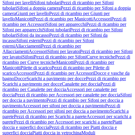
Sifoni per lavelli
Sifoni tubolari
Pezzi di ricambio per Sifoni
tubolari
Sifoni a doppia camera
Pezzi di ricambio per Sifoni a doppia
camera
Giunti per lavello
Pezzi di ricambio per Giunti per
lavello
Manicotti
Pezzi di ricambio per Manicotti
Accessori
Pezzi di
ricambio per Accessori
Sifoni per apparecchi
Pezzi di ricambio per
Sifoni per apparecchi
Sifoni tubolari
Pezzi di ricambio per Sifoni
tubolari
Sifoni da incasso
Pezzi di ricambio per Sifoni da
incasso
Sifoni esterni
Pezzi di ricambio per Sifoni
esterni
Allacciamenti
Pezzi di ricambio per
Allacciamenti
Accessori
Sifoni per lavatoi
Pezzi di ricambio per Sifoni
per lavatoi
Sifoni
Pezzi di ricambio per Sifoni
Curve tecniche
Pezzi di
ricambio per Curve tecniche
Manicotti
Pezzi di ricambio per
Manicotti
Pilette di scarico
Pezzi di ricambio per Pilette di
scarico
Accessori
Pezzi di ricambio per Accessori
Docce e vasche da
bagno
Docce
Scarichi a pavimento per docce
Pezzi di ricambio per
Scarichi a pavimento per docce
Canalette per doccia
Pezzi di
ricambio per Canalette per doccia
Accessori per canalette per
doccia
Pezzi di ricambio per Accessori per canalette per doccia
Sifoni
per doccia a pavimento
Pezzi di ricambio per Sifoni per doccia a
pavimento
Accessori per sifoni per doccia a pavimento
Pezzi di
ricambio per Accessori per sifoni per doccia a pavimento
Scarichi a
parete
Pezzi di ricambio per Scarichi a parete
Accessori per scarichi a
parete
Pezzi di ricambio per Accessori per scarichi a parete
Piatti
doccia e superfici doccia
Pezzi di ricambio per Piatti doccia e
superfici doccia
Piatti doccia in vetrochina
Moduli