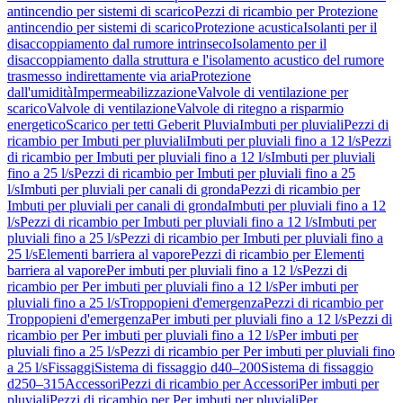
antincendio per sistemi di scarico
Pezzi di ricambio per Protezione
antincendio per sistemi di scarico
Protezione acustica
Isolanti per il
disaccoppiamento dal rumore intrinseco
Isolamento per il
disaccoppiamento dalla struttura e l'isolamento acustico del rumore
trasmesso indirettamente via aria
Protezione
dall'umidità
Impermeabilizzazione
Valvole di ventilazione per
scarico
Valvole di ventilazione
Valvole di ritegno a risparmio
energetico
Scarico per tetti Geberit Pluvia
Imbuti per pluviali
Pezzi di
ricambio per Imbuti per pluviali
Imbuti per pluviali fino a 12 l/s
Pezzi
di ricambio per Imbuti per pluviali fino a 12 l/s
Imbuti per pluviali
fino a 25 l/s
Pezzi di ricambio per Imbuti per pluviali fino a 25
l/s
Imbuti per pluviali per canali di gronda
Pezzi di ricambio per
Imbuti per pluviali per canali di gronda
Imbuti per pluviali fino a 12
l/s
Pezzi di ricambio per Imbuti per pluviali fino a 12 l/s
Imbuti per
pluviali fino a 25 l/s
Pezzi di ricambio per Imbuti per pluviali fino a
25 l/s
Elementi barriera al vapore
Pezzi di ricambio per Elementi
barriera al vapore
Per imbuti per pluviali fino a 12 l/s
Pezzi di
ricambio per Per imbuti per pluviali fino a 12 l/s
Per imbuti per
pluviali fino a 25 l/s
Troppopieni d'emergenza
Pezzi di ricambio per
Troppopieni d'emergenza
Per imbuti per pluviali fino a 12 l/s
Pezzi di
ricambio per Per imbuti per pluviali fino a 12 l/s
Per imbuti per
pluviali fino a 25 l/s
Pezzi di ricambio per Per imbuti per pluviali fino
a 25 l/s
Fissaggi
Sistema di fissaggio d40–200
Sistema di fissaggio
d250–315
Accessori
Pezzi di ricambio per Accessori
Per imbuti per
pluviali
Pezzi di ricambio per Per imbuti per pluviali
Per