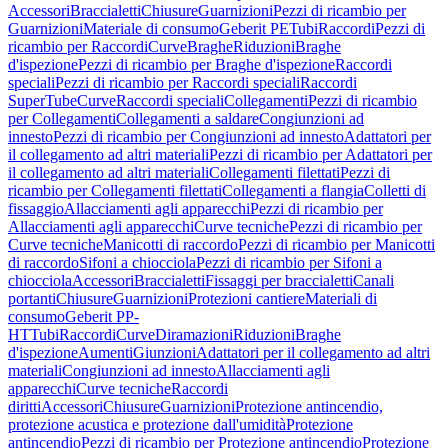
Accessori
Braccialetti
Chiusure
Guarnizioni
Pezzi di ricambio per
Guarnizioni
Materiale di consumo
Geberit PE
Tubi
Raccordi
Pezzi di
ricambio per Raccordi
Curve
Braghe
Riduzioni
Braghe
d'ispezione
Pezzi di ricambio per Braghe d'ispezione
Raccordi
speciali
Pezzi di ricambio per Raccordi speciali
Raccordi
SuperTube
Curve
Raccordi speciali
Collegamenti
Pezzi di ricambio
per Collegamenti
Collegamenti a saldare
Congiunzioni ad
innesto
Pezzi di ricambio per Congiunzioni ad innesto
Adattatori per
il collegamento ad altri materiali
Pezzi di ricambio per Adattatori per
il collegamento ad altri materiali
Collegamenti filettati
Pezzi di
ricambio per Collegamenti filettati
Collegamenti a flangia
Colletti di
fissaggio
Allacciamenti agli apparecchi
Pezzi di ricambio per
Allacciamenti agli apparecchi
Curve tecniche
Pezzi di ricambio per
Curve tecniche
Manicotti di raccordo
Pezzi di ricambio per Manicotti
di raccordo
Sifoni a chiocciola
Pezzi di ricambio per Sifoni a
chiocciola
Accessori
Braccialetti
Fissaggi per braccialetti
Canali
portanti
Chiusure
Guarnizioni
Protezioni cantiere
Materiali di
consumo
Geberit PP-
HT
Tubi
Raccordi
Curve
Diramazioni
Riduzioni
Braghe
d'ispezione
Aumenti
Giunzioni
Adattatori per il collegamento ad altri
materiali
Congiunzioni ad innesto
Allacciamenti agli
apparecchi
Curve tecniche
Raccordi
diritti
Accessori
Chiusure
Guarnizioni
Protezione antincendio,
protezione acustica e protezione dall'umidità
Protezione
antincendio
Pezzi di ricambio per Protezione antincendio
Protezione