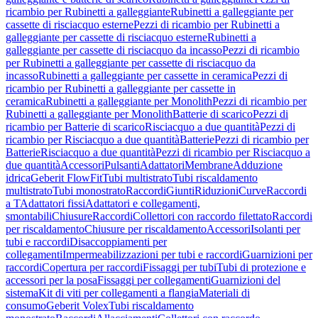
ricambio per Rubinetti a galleggiante
Rubinetti a galleggiante per
cassette di risciacquo esterne
Pezzi di ricambio per Rubinetti a
galleggiante per cassette di risciacquo esterne
Rubinetti a
galleggiante per cassette di risciacquo da incasso
Pezzi di ricambio
per Rubinetti a galleggiante per cassette di risciacquo da
incasso
Rubinetti a galleggiante per cassette in ceramica
Pezzi di
ricambio per Rubinetti a galleggiante per cassette in
ceramica
Rubinetti a galleggiante per Monolith
Pezzi di ricambio per
Rubinetti a galleggiante per Monolith
Batterie di scarico
Pezzi di
ricambio per Batterie di scarico
Risciacquo a due quantità
Pezzi di
ricambio per Risciacquo a due quantità
Batterie
Pezzi di ricambio per
Batterie
Risciacquo a due quantità
Pezzi di ricambio per Risciacquo a
due quantità
Accessori
Pulsanti
Adattatori
Membrane
Adduzione
idrica
Geberit FlowFit
Tubi multistrato
Tubi riscaldamento
multistrato
Tubi monostrato
Raccordi
Giunti
Riduzioni
Curve
Raccordi
a T
Adattatori fissi
Adattatori e collegamenti,
smontabili
Chiusure
Raccordi
Collettori con raccordo filettato
Raccordi
per riscaldamento
Chiusure per riscaldamento
Accessori
Isolanti per
tubi e raccordi
Disaccoppiamenti per
collegamenti
Impermeabilizzazioni per tubi e raccordi
Guarnizioni per
raccordi
Copertura per raccordi
Fissaggi per tubi
Tubi di protezione e
accessori per la posa
Fissaggi per collegamenti
Guarnizioni del
sistema
Kit di viti per collegamenti a flangia
Materiali di
consumo
Geberit Volex
Tubi riscaldamento