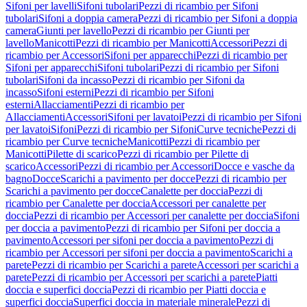
Sifoni per lavelli
Sifoni tubolari
Pezzi di ricambio per Sifoni
tubolari
Sifoni a doppia camera
Pezzi di ricambio per Sifoni a doppia
camera
Giunti per lavello
Pezzi di ricambio per Giunti per
lavello
Manicotti
Pezzi di ricambio per Manicotti
Accessori
Pezzi di
ricambio per Accessori
Sifoni per apparecchi
Pezzi di ricambio per
Sifoni per apparecchi
Sifoni tubolari
Pezzi di ricambio per Sifoni
tubolari
Sifoni da incasso
Pezzi di ricambio per Sifoni da
incasso
Sifoni esterni
Pezzi di ricambio per Sifoni
esterni
Allacciamenti
Pezzi di ricambio per
Allacciamenti
Accessori
Sifoni per lavatoi
Pezzi di ricambio per Sifoni
per lavatoi
Sifoni
Pezzi di ricambio per Sifoni
Curve tecniche
Pezzi di
ricambio per Curve tecniche
Manicotti
Pezzi di ricambio per
Manicotti
Pilette di scarico
Pezzi di ricambio per Pilette di
scarico
Accessori
Pezzi di ricambio per Accessori
Docce e vasche da
bagno
Docce
Scarichi a pavimento per docce
Pezzi di ricambio per
Scarichi a pavimento per docce
Canalette per doccia
Pezzi di
ricambio per Canalette per doccia
Accessori per canalette per
doccia
Pezzi di ricambio per Accessori per canalette per doccia
Sifoni
per doccia a pavimento
Pezzi di ricambio per Sifoni per doccia a
pavimento
Accessori per sifoni per doccia a pavimento
Pezzi di
ricambio per Accessori per sifoni per doccia a pavimento
Scarichi a
parete
Pezzi di ricambio per Scarichi a parete
Accessori per scarichi a
parete
Pezzi di ricambio per Accessori per scarichi a parete
Piatti
doccia e superfici doccia
Pezzi di ricambio per Piatti doccia e
superfici doccia
Superfici doccia in materiale minerale
Pezzi di