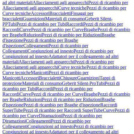
ad altri materiali
Allacciamenti agli apparecchi
Pezzi di ricambio per
Allacciamenti agli apparecchi
Curve tecniche
Pezzi di ricambio per
Curve tecniche
Accessori
Braccialetti
Fissaggi per
braccialetti
Guarnizioni
Materiali di consumo
Geberit Silent-
PP
Tubi
Pezzi di ricambio per Tubi
Raccordi
Pezzi di ricambio per
Raccordi
Curve
Pezzi di ricambio per Curve
Braghe
Pezzi di ricambio
per Braghe
Riduzioni
Pezzi di ricambio per Riduzioni
Braghe
d'ispezione
Pezzi di ricambio per Braghe
d'ispezione
Collegamenti
Pezzi di ricambio per
Collegamenti
Congiunzioni ad innesto
Pezzi di ricambio per
Congiunzioni ad innesto
Adattatori per il collegamento ad altri
materiali
Allacciamenti agli apparecchi
Pezzi di ricambio per
Allacciamenti agli apparecchi
Curve tecniche
Pezzi di ricambio per
Curve tecniche
Manicotti
Pezzi di ricambio per
Manicotti
Accessori
Braccialetti
Chiusure
Guarnizioni
Tappi di
protezione
Materiali di consumo
Geberit Silent-Pro
Tubi
Pezzi di
ricambio per Tubi
Raccordi
Pezzi di ricambio per
Raccordi
Curve
Pezzi di ricambio per Curve
Braghe
Pezzi di ricambio
per Braghe
Riduzioni
Pezzi di ricambio per Riduzioni
Braghe
d'ispezione
Pezzi di ricambio per Braghe d'ispezione
Raccordi
SuperTube
Pezzi di ricambio per Raccordi SuperTube
Curve
Pezzi di
ricambio per Curve
Diramazioni
Pezzi di ricambio per
Diramazioni
Collegamenti
Pezzi di ricambio per
Collegamenti
Congiunzioni ad innesto
Pezzi di ricambio per
Congiunzioni ad innesto
Adattatori per il collegamento ad altri