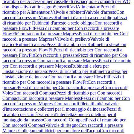
ricambio per Accessori per cassette di risciacquo e comandi per WC
con dispositivo antiristagno
Sensori
Cavi
Alimentatori
Pezzi di
ricambio per Alimentatori
Valvole e rubinetti
Valvole d'arresto
Con
raccordi a pressare Mapress
Rubinetti d'arresto a sede obliqua
Pezzi
di ricambio per Rubinetti d'arresto a sede obliqua
Con raccordi a
pressare FlowFit
Pezzi di ricambio per Con raccordi a pressare
FlowFit
Con raccordi a pressare Mapress
Pezzi di ricambio per Con
raccordi a pressare Mapress
Valvole di prelievo
Valvole di
scarico
Rubinetti a sfera
Pezzi di ricambio per Rubinetti a sfera
Con
raccordi a pressare FlowFit
Pezzi di ricambio per Con raccordi a
pressare FlowFit
Con raccordi a pressare
Pezzi di ricambio per Con
raccordi a pressare
Con raccordi a pressare Mapress
Pezzi di ricambio
per Con raccordi a pressare Mapress
Rubinetti a sfera per
l'installazione da incasso
Pezzi di ricambio per Rubinetti a sfera per
l'installazione da incasso
Con raccordi a pressare FlowFit
Pezzi di
ricambio per Con raccordi a pressare FlowFit
Con raccordi a
pressare
Pezzi di ricambio per Con raccordi a pressare
Con raccordi
Volex
Con raccordi Compact
Pezzi di ricambio per Con raccordi
Compact
Con raccordi a pressare Mapress
Pezzi di ricambio per Con
raccordi a pressare Mapress
Con raccordi filettati
Unità valvole
d'intercettazione e collettori per il montaggio da incasso
Pezzi di
ricambio per Unità valvole d'intercettazione e collettori per il
montaggio da incasso
Con raccordi Compact
Pezzi di ricambio per
Con raccordi Compact
Valvole di ritegno
Con raccordi a pressare
Mapress
Collegamenti idrici per contatore dell'acqua
Con raccordi