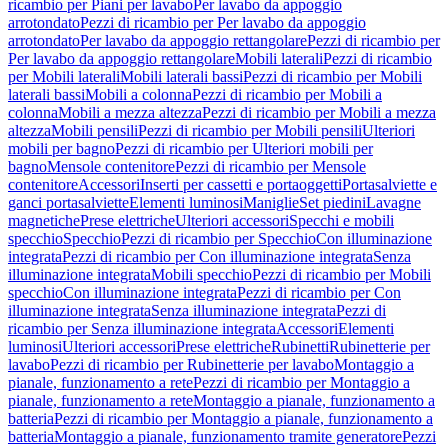
ricambio per Piani per lavabo
Per lavabo da appoggio
arrotondato
Pezzi di ricambio per Per lavabo da appoggio
arrotondato
Per lavabo da appoggio rettangolare
Pezzi di ricambio per
Per lavabo da appoggio rettangolare
Mobili laterali
Pezzi di ricambio
per Mobili laterali
Mobili laterali bassi
Pezzi di ricambio per Mobili
laterali bassi
Mobili a colonna
Pezzi di ricambio per Mobili a
colonna
Mobili a mezza altezza
Pezzi di ricambio per Mobili a mezza
altezza
Mobili pensili
Pezzi di ricambio per Mobili pensili
Ulteriori
mobili per bagno
Pezzi di ricambio per Ulteriori mobili per
bagno
Mensole contenitore
Pezzi di ricambio per Mensole
contenitore
Accessori
Inserti per cassetti e portaoggetti
Portasalviette e
ganci portasalviette
Elementi luminosi
Maniglie
Set piedini
Lavagne
magnetiche
Prese elettriche
Ulteriori accessori
Specchi e mobili
specchio
Specchio
Pezzi di ricambio per Specchio
Con illuminazione
integrata
Pezzi di ricambio per Con illuminazione integrata
Senza
illuminazione integrata
Mobili specchio
Pezzi di ricambio per Mobili
specchio
Con illuminazione integrata
Pezzi di ricambio per Con
illuminazione integrata
Senza illuminazione integrata
Pezzi di
ricambio per Senza illuminazione integrata
Accessori
Elementi
luminosi
Ulteriori accessori
Prese elettriche
Rubinetti
Rubinetterie per
lavabo
Pezzi di ricambio per Rubinetterie per lavabo
Montaggio a
pianale, funzionamento a rete
Pezzi di ricambio per Montaggio a
pianale, funzionamento a rete
Montaggio a pianale, funzionamento a
batteria
Pezzi di ricambio per Montaggio a pianale, funzionamento a
batteria
Montaggio a pianale, funzionamento tramite generatore
Pezzi