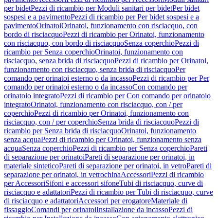
per bidet
Pezzi di ricambio per Moduli sanitari per bidet
Per bidet
sospesi e a pavimento
Pezzi di ricambio per Per bidet sospesi e a
pavimento
Orinatoi
Orinatoi, funzionamento con risciacquo, con
bordo di risciacquo
Pezzi di ricambio per Orinatoi, funzionamento
con risciacquo, con bordo di risciacquo
Senza coperchio
Pezzi di
ricambio per Senza coperchio
Orinatoi, funzionamento con
risciacquo, senza brida di risciacquo
Pezzi di ricambio per Orinatoi,
funzionamento con risciacquo, senza brida di risciacquo
Per
comando per orinatoi esterno o da incasso
Pezzi di ricambio per Per
comando per orinatoi esterno o da incasso
Con comando per
orinatoio integrato
Pezzi di ricambio per Con comando per orinatoio
integrato
Orinatoi, funzionamento con risciacquo, con / per
coperchio
Pezzi di ricambio per Orinatoi, funzionamento con
risciacquo, con / per coperchio
Senza brida di risciacquo
Pezzi di
ricambio per Senza brida di risciacquo
Orinatoi, funzionamento
senza acqua
Pezzi di ricambio per Orinatoi, funzionamento senza
acqua
Senza coperchio
Pezzi di ricambio per Senza coperchio
Pareti
di separazione per orinatoi
Pareti di separazione per orinatoi, in
materiale sintetico
Pareti di separazione per orinatoi, in vetro
Pareti di
separazione per orinatoi, in vetrochina
Accessori
Pezzi di ricambio
per Accessori
Sifoni e accessori sifone
Tubi di risciacquo, curve di
risciacquo e adattatori
Pezzi di ricambio per Tubi di risciacquo, curve
di risciacquo e adattatori
Accessori per erogatore
Materiale di
fissaggio
Comandi per orinatoi
Installazione da incasso
Pezzi di