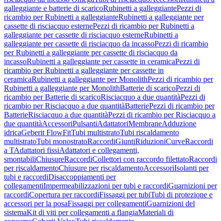
galleggiante e batterie di scarico
Rubinetti a galleggiante
Pezzi di
ricambio per Rubinetti a galleggiante
Rubinetti a galleggiante per
cassette di risciacquo esterne
Pezzi di ricambio per Rubinetti a
galleggiante per cassette di risciacquo esterne
Rubinetti a
galleggiante per cassette di risciacquo da incasso
Pezzi di ricambio
per Rubinetti a galleggiante per cassette di risciacquo da
incasso
Rubinetti a galleggiante per cassette in ceramica
Pezzi di
ricambio per Rubinetti a galleggiante per cassette in
ceramica
Rubinetti a galleggiante per Monolith
Pezzi di ricambio per
Rubinetti a galleggiante per Monolith
Batterie di scarico
Pezzi di
ricambio per Batterie di scarico
Risciacquo a due quantità
Pezzi di
ricambio per Risciacquo a due quantità
Batterie
Pezzi di ricambio per
Batterie
Risciacquo a due quantità
Pezzi di ricambio per Risciacquo a
due quantità
Accessori
Pulsanti
Adattatori
Membrane
Adduzione
idrica
Geberit FlowFit
Tubi multistrato
Tubi riscaldamento
multistrato
Tubi monostrato
Raccordi
Giunti
Riduzioni
Curve
Raccordi
a T
Adattatori fissi
Adattatori e collegamenti,
smontabili
Chiusure
Raccordi
Collettori con raccordo filettato
Raccordi
per riscaldamento
Chiusure per riscaldamento
Accessori
Isolanti per
tubi e raccordi
Disaccoppiamenti per
collegamenti
Impermeabilizzazioni per tubi e raccordi
Guarnizioni per
raccordi
Copertura per raccordi
Fissaggi per tubi
Tubi di protezione e
accessori per la posa
Fissaggi per collegamenti
Guarnizioni del
sistema
Kit di viti per collegamenti a flangia
Materiali di