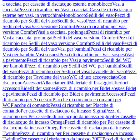
a cacciata per cassetta di risciacquo esterna monoblocco
Vasi a
cacciata
Pezzi di ricambio per Vasi a cacciata
Cassette di risciacquo
esterne per vasi, in vetrochina
Monoblocco
Sedili del vaso
Pezzi di
ricambio per Sedili del vaso
Sedili del vaso
Pezzi di ricambio per
Sedili del vaso
Vasi versione Comfort
Pezzi di ricambio per Vasi
versione Comfort
Vasi a cacciata, prolungati
Pezzi di ricambio per
Vasi a cacciata, prolungati
Sedili del vaso versione Comfort
Pezzi di
ricambio per Sedili del vaso versione Comfort
Sedili del vaso
Pezzi di
ricambio per Sedili del vaso
Vasi per bambini
Pezzi di ricambio per
Vasi per bambini
Vasi sospesi
Pezzi di ricambio per Vasi sospesi
Vasi
a pavimento
Pezzi di ricambio per Vasi a pavimento
Sedili del WC
per bambini
Pezzi di ricambio per Sedili del WC per bambini
Sedili
del vaso
Pezzi di ricambio per Sedili del vaso
Tavolette del vaso
Pezzi
di ricambio per Tavolette del vaso
WC ad uso accovacciato
Con
risciacquo
Accessori
Allacciamenti
Materiale di fissaggio
Ulteriori
accessori
Bidet
Bidet sospesi
Pezzi di ricambio per Bidet sospesi
Bidet
a pavimento
Pezzi di ricambio per Bidet a pavimento
Accessori
Pezzi
di ricambio per Accessori
Placche di comando e comandi per
WC
Placche di comando
Pezzi di ricambio per Placche di
comando
Per cassette di risciacquo da incasso Sigma
Pezzi di
ricambio per Per cassette di risciacquo da incasso Sigma
Per cassette
di risciacquo da incasso Omega
Pezzi di ricambio per Per cassette di
risciacquo da incasso Omega
Per cassette di risciacquo da incasso
Twinline
Pezzi di ricambio per Per cassette di risciacquo da incasso
Twinline
Per cassette di risciacquo da incasso 300T
Pezzi di ricambio