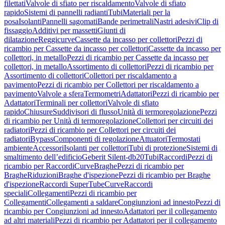
filettati
Valvole di sfiato per riscaldamento
Valvole di sfiato
rapido
Sistemi di pannelli radianti
Tubi
Materiali per la
posa
Isolanti
Pannelli sagomati
Bande perimetrali
Nastri adesivi
Clip di
fissaggio
Additivi per massetti
Giunti di
dilatazione
Reggicurve
Cassette da incasso per collettori
Pezzi di
ricambio per Cassette da incasso per collettori
Cassette da incasso per
collettori, in metallo
Pezzi di ricambio per Cassette da incasso per
collettori, in metallo
Assortimento di collettori
Pezzi di ricambio per
Assortimento di collettori
Collettori per riscaldamento a
pavimento
Pezzi di ricambio per Collettori per riscaldamento a
pavimento
Valvole a sfera
Termometri
Adattatori
Pezzi di ricambio per
Adattatori
Terminali per collettori
Valvole di sfiato
rapido
Chiusure
Suddivisori di flusso
Unità di termoregolazione
Pezzi
di ricambio per Unità di termoregolazione
Collettori per circuiti dei
radiatori
Pezzi di ricambio per Collettori per circuiti dei
radiatori
Bypass
Componenti di regolazione
Attuatori
Termostati
ambiente
Accessori
Isolanti per collettori
Tubi di protezione
Sistemi di
smaltimento dell’edificio
Geberit Silent-db20
Tubi
Raccordi
Pezzi di
ricambio per Raccordi
Curve
Braghe
Pezzi di ricambio per
Braghe
Riduzioni
Braghe d'ispezione
Pezzi di ricambio per Braghe
d'ispezione
Raccordi SuperTube
Curve
Raccordi
speciali
Collegamenti
Pezzi di ricambio per
Collegamenti
Collegamenti a saldare
Congiunzioni ad innesto
Pezzi di
ricambio per Congiunzioni ad innesto
Adattatori per il collegamento
ad altri materiali
Pezzi di ricambio per Adattatori per il collegamento