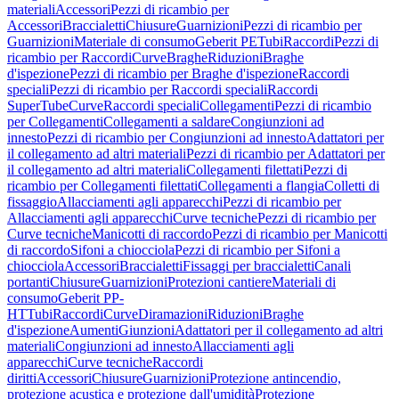
materiali
Accessori
Pezzi di ricambio per
Accessori
Braccialetti
Chiusure
Guarnizioni
Pezzi di ricambio per
Guarnizioni
Materiale di consumo
Geberit PE
Tubi
Raccordi
Pezzi di
ricambio per Raccordi
Curve
Braghe
Riduzioni
Braghe
d'ispezione
Pezzi di ricambio per Braghe d'ispezione
Raccordi
speciali
Pezzi di ricambio per Raccordi speciali
Raccordi
SuperTube
Curve
Raccordi speciali
Collegamenti
Pezzi di ricambio
per Collegamenti
Collegamenti a saldare
Congiunzioni ad
innesto
Pezzi di ricambio per Congiunzioni ad innesto
Adattatori per
il collegamento ad altri materiali
Pezzi di ricambio per Adattatori per
il collegamento ad altri materiali
Collegamenti filettati
Pezzi di
ricambio per Collegamenti filettati
Collegamenti a flangia
Colletti di
fissaggio
Allacciamenti agli apparecchi
Pezzi di ricambio per
Allacciamenti agli apparecchi
Curve tecniche
Pezzi di ricambio per
Curve tecniche
Manicotti di raccordo
Pezzi di ricambio per Manicotti
di raccordo
Sifoni a chiocciola
Pezzi di ricambio per Sifoni a
chiocciola
Accessori
Braccialetti
Fissaggi per braccialetti
Canali
portanti
Chiusure
Guarnizioni
Protezioni cantiere
Materiali di
consumo
Geberit PP-
HT
Tubi
Raccordi
Curve
Diramazioni
Riduzioni
Braghe
d'ispezione
Aumenti
Giunzioni
Adattatori per il collegamento ad altri
materiali
Congiunzioni ad innesto
Allacciamenti agli
apparecchi
Curve tecniche
Raccordi
diritti
Accessori
Chiusure
Guarnizioni
Protezione antincendio,
protezione acustica e protezione dall'umidità
Protezione