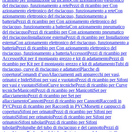
ricambio per Installazione da incasso
Con azionamento elettronico
del risciacquo, funzionamento a rete
Pezzi di ricambio per Con
azionamento elettronico del risciacquo, funzionamento a rete
Con
azionamento elettronico del risciacquo, funzionamento a
batteria
Pezzi di ricambio per Con azionamento elettronico del
risciacquo, funzionamento a batteria
Con azionamento pneumatico
del risciacquo
Pezzi di ricambio per Con azionamento pneumatico
del risciacquo
Installazione esterna
Pezzi di ricambio per Installazione
esterna
Con azionamento elettronico del risciacquo, funzionamento a
batteria
Pezzi di ricambio per Con azionamento elettronico del
risciacquo, funzionamento a batteria
Accessori
Pezzi di ricambio per
Accessori
Kit per il montaggio grezzo e kit di adattamento
Pezzi di
ricambio per Kit per il montaggio grezzo e kit di adattamento
Tubi di
risciacquo, curve di risciacquo e adattatori
Placche di
copertura
Comandi d’uso
Allacciamenti agli apparecchi per vasi,
orinatoi e bidet
Sifoni per vasi e vuotatoi
Pezzi di ricambio per Sifoni
per vasi e vuotatoi
Sifoni
Curve tecniche
Pezzi di ricambio per Curve
tecniche
Manicotti
Pezzi di ricambio per Manicotti
Set per
allacciamento
Pezzi di ricambio per Set per
allacciamento
Cannotti
Pezzi di ricambio per Cannotti
Raccordi in
PVC
Pezzi di ricambio per Raccordi in PVC
Morsetti e cappucci di
copertura
Sifoni per orinatoi
Pezzi di ricambio per Sifoni per
orinatoi
Sifoni per orinatoio
Pezzi di ricambio per Sifoni per
orinatoio
Sifoni tubolari
Pezzi di ricambio per Sifoni
tubolari
Prolunghe del tubo di risciacquo e del cannotto
Pezzi di