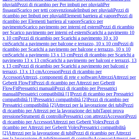
pluviali
Pezzi di ricambio per Per imbuti per pluviali
Per
fissaggi
Scarico per tetti convenzionale
Imbuti per pluviali
Pezzi di
ricambio per Imbuti per pluviali
Elementi barriera al vapore
Pezzi di
ricambio per Elementi barriera al vapore
Scarico per
pavimento
Scarico pavimento per interni ed esterni
Pezzi di ricambio
per Scarico pavimento per interni ed esterni
Scarichi a pavimento 10
x 10 cm
Pezzi di ricambio per Scarichi a pavimento 10 x 10
cm
Scarichi a pavimento per balcone e terrazzo, 10 x 10 cm
Pezzi di
ricambio per Scarichi a pavimento per balcone e terrazzo, 10 x 10
cm
Scarichi a pavimento 13 x 13 cm
Pezzi di ricambio per Scarichi a
pavimento 13 x 13 cm
Scarichi a pavimento per balconi e terrazzi, 13
x 13 cm
Pezzi di ricambio per Scarichi a pavimento per balconi e
terrazzi, 13 x 13 cm
Accessori
Pezzi di ricambio per
Accessori
Attrezzi, componenti di rete e software
Attrezzi
Attrezzi per
Geberit FlowFit
Pezzi di ricambio per Attrezzi per Geberit
FlowFit
Pressatrici manuali
Pezzi di ricambio per Pressatrici
manuali
Pressatrici compatibilità [1]
Pezzi di ricambio per Pressatrici
compatibilità [1]
Pressatrici compatibilità [2]
Pezzi di ricambio per
Pressatrici compatibilità [2]
Attrezzi per la lavorazione dei tubi
Pezzi
di ricambio per Attrezzi per la lavorazione dei tubi
Tappi prova
pressione
Strumenti di controllo
Pressatrici con attrezzi
Accessori
Pezzi
di ricambio per Accessori
Attrezzi per Geberit Volex
Pezzi di
ricambio per Attrezzi per Geberit Volex
Pressatrici compatibilità
[2]
Attrezzi per la lavorazione di tubi
Pezzi di ricambio per Attrezzi
per la lavorazione di tubi
Strumenti di controllo
Accessori
Attrezzi per