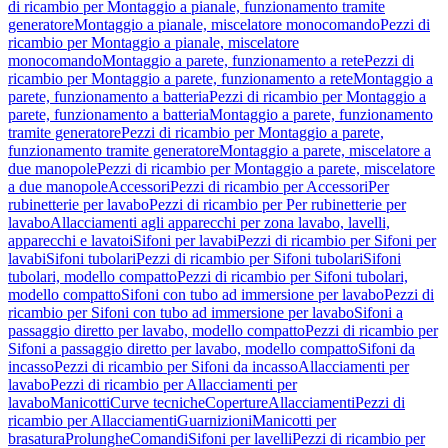
di ricambio per Montaggio a pianale, funzionamento tramite
generatore
Montaggio a pianale, miscelatore monocomando
Pezzi di
ricambio per Montaggio a pianale, miscelatore
monocomando
Montaggio a parete, funzionamento a rete
Pezzi di
ricambio per Montaggio a parete, funzionamento a rete
Montaggio a
parete, funzionamento a batteria
Pezzi di ricambio per Montaggio a
parete, funzionamento a batteria
Montaggio a parete, funzionamento
tramite generatore
Pezzi di ricambio per Montaggio a parete,
funzionamento tramite generatore
Montaggio a parete, miscelatore a
due manopole
Pezzi di ricambio per Montaggio a parete, miscelatore
a due manopole
Accessori
Pezzi di ricambio per Accessori
Per
rubinetterie per lavabo
Pezzi di ricambio per Per rubinetterie per
lavabo
Allacciamenti agli apparecchi per zona lavabo, lavelli,
apparecchi e lavatoi
Sifoni per lavabi
Pezzi di ricambio per Sifoni per
lavabi
Sifoni tubolari
Pezzi di ricambio per Sifoni tubolari
Sifoni
tubolari, modello compatto
Pezzi di ricambio per Sifoni tubolari,
modello compatto
Sifoni con tubo ad immersione per lavabo
Pezzi di
ricambio per Sifoni con tubo ad immersione per lavabo
Sifoni a
passaggio diretto per lavabo, modello compatto
Pezzi di ricambio per
Sifoni a passaggio diretto per lavabo, modello compatto
Sifoni da
incasso
Pezzi di ricambio per Sifoni da incasso
Allacciamenti per
lavabo
Pezzi di ricambio per Allacciamenti per
lavabo
Manicotti
Curve tecniche
Coperture
Allacciamenti
Pezzi di
ricambio per Allacciamenti
Guarnizioni
Manicotti per
brasatura
Prolunghe
Comandi
Sifoni per lavelli
Pezzi di ricambio per