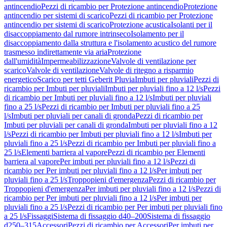
antincendio
Pezzi di ricambio per Protezione antincendio
Protezione
antincendio per sistemi di scarico
Pezzi di ricambio per Protezione
antincendio per sistemi di scarico
Protezione acustica
Isolanti per il
disaccoppiamento dal rumore intrinseco
Isolamento per il
disaccoppiamento dalla struttura e l'isolamento acustico del rumore
trasmesso indirettamente via aria
Protezione
dall'umidità
Impermeabilizzazione
Valvole di ventilazione per
scarico
Valvole di ventilazione
Valvole di ritegno a risparmio
energetico
Scarico per tetti Geberit Pluvia
Imbuti per pluviali
Pezzi di
ricambio per Imbuti per pluviali
Imbuti per pluviali fino a 12 l/s
Pezzi
di ricambio per Imbuti per pluviali fino a 12 l/s
Imbuti per pluviali
fino a 25 l/s
Pezzi di ricambio per Imbuti per pluviali fino a 25
l/s
Imbuti per pluviali per canali di gronda
Pezzi di ricambio per
Imbuti per pluviali per canali di gronda
Imbuti per pluviali fino a 12
l/s
Pezzi di ricambio per Imbuti per pluviali fino a 12 l/s
Imbuti per
pluviali fino a 25 l/s
Pezzi di ricambio per Imbuti per pluviali fino a
25 l/s
Elementi barriera al vapore
Pezzi di ricambio per Elementi
barriera al vapore
Per imbuti per pluviali fino a 12 l/s
Pezzi di
ricambio per Per imbuti per pluviali fino a 12 l/s
Per imbuti per
pluviali fino a 25 l/s
Troppopieni d'emergenza
Pezzi di ricambio per
Troppopieni d'emergenza
Per imbuti per pluviali fino a 12 l/s
Pezzi di
ricambio per Per imbuti per pluviali fino a 12 l/s
Per imbuti per
pluviali fino a 25 l/s
Pezzi di ricambio per Per imbuti per pluviali fino
a 25 l/s
Fissaggi
Sistema di fissaggio d40–200
Sistema di fissaggio
d250–315
Accessori
Pezzi di ricambio per Accessori
Per imbuti per