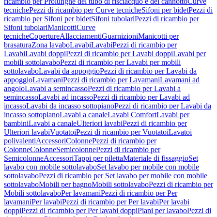
ricambio per Prolunghe del tubo di risciacquo e del cannotto
Curve
tecniche
Pezzi di ricambio per Curve tecniche
Sifoni per bidet
Pezzi di
ricambio per Sifoni per bidet
Sifoni tubolari
Pezzi di ricambio per
Sifoni tubolari
Manicotti
Curve
tecniche
Coperture
Allacciamenti
Guarnizioni
Manicotti per
brasatura
Zona lavabo
Lavabi
Lavabi
Pezzi di ricambio per
Lavabi
Lavabi doppi
Pezzi di ricambio per Lavabi doppi
Lavabi per
mobili sottolavabo
Pezzi di ricambio per Lavabi per mobili
sottolavabo
Lavabi da appoggio
Pezzi di ricambio per Lavabi da
appoggio
Lavamani
Pezzi di ricambio per Lavamani
Lavamani ad
angolo
Lavabi a semincasso
Pezzi di ricambio per Lavabi a
semincasso
Lavabi ad incasso
Pezzi di ricambio per Lavabi ad
incasso
Lavabi da incasso sottopiano
Pezzi di ricambio per Lavabi da
incasso sottopiano
Lavabi a canale
Lavabi Comfort
Lavabi per
bambini
Lavabi a canale
Ulteriori lavabi
Pezzi di ricambio per
Ulteriori lavabi
Vuotatoi
Pezzi di ricambio per Vuotatoi
Lavatoi
polivalenti
Accessori
Colonne
Pezzi di ricambio per
Colonne
Colonne
Semicolonne
Pezzi di ricambio per
Semicolonne
Accessori
Tappi per piletta
Materiale di fissaggio
Set
lavabo con mobile sottolavabo
Set lavabo per mobile con mobile
sottolavabo
Pezzi di ricambio per Set lavabo per mobile con mobile
sottolavabo
Mobili per bagno
Mobili sottolavabo
Pezzi di ricambio per
Mobili sottolavabo
Per lavamani
Pezzi di ricambio per Per
lavamani
Per lavabi
Pezzi di ricambio per Per lavabi
Per lavabi
doppi
Pezzi di ricambio per Per lavabi doppi
Piani per lavabo
Pezzi di