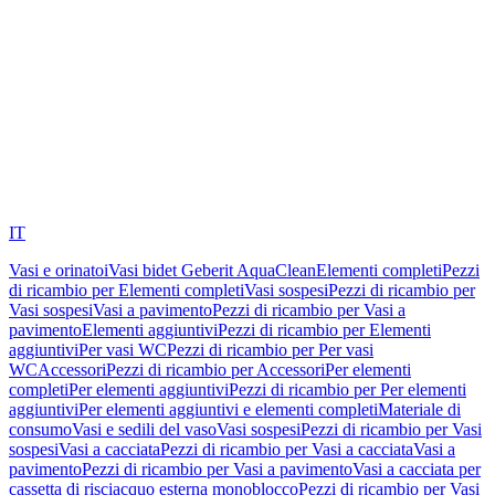
IT
Vasi e orinatoi
Vasi bidet Geberit AquaClean
Elementi completi
Pezzi
di ricambio per Elementi completi
Vasi sospesi
Pezzi di ricambio per
Vasi sospesi
Vasi a pavimento
Pezzi di ricambio per Vasi a
pavimento
Elementi aggiuntivi
Pezzi di ricambio per Elementi
aggiuntivi
Per vasi WC
Pezzi di ricambio per Per vasi
WC
Accessori
Pezzi di ricambio per Accessori
Per elementi
completi
Per elementi aggiuntivi
Pezzi di ricambio per Per elementi
aggiuntivi
Per elementi aggiuntivi e elementi completi
Materiale di
consumo
Vasi e sedili del vaso
Vasi sospesi
Pezzi di ricambio per Vasi
sospesi
Vasi a cacciata
Pezzi di ricambio per Vasi a cacciata
Vasi a
pavimento
Pezzi di ricambio per Vasi a pavimento
Vasi a cacciata per
cassetta di risciacquo esterna monoblocco
Pezzi di ricambio per Vasi