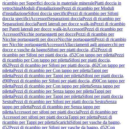
ricambio per Superfici doccia in materiale minerale
Piatti doccia in
vetrochina
Moduli d'installazione
Pezzi di ricambio per Moduli
d'installazione
Sifoni doccia specifici
Pezzi di ricambio per Sifoni
doccia specifici
Accessori
Separazioni doccia
Pezzi di ricambio per
Separazioni doccia
Pareti laterali per docce walk-in
Pezzi di ricambio
per Pareti laterali per docce walk-in
Accessori
Pezzi di ricambio per
Accessori
Nicchie portaoggetti per docce
Pezzi di ricambio per
Nicchie portaoggetti per docce
Nicchie portaoggetti
Pezzi di ricambio
per Nicchie portaoggetti
Accessori
Allacciamenti agli apparecchi per
docce e vasche da bagno
Sifoni per piatti doccia, d52
Pezzi di
ricambio per Sifoni per piatti doccia, d52
Con tappo per piletta
Pezzi
di ricambio per Con tappo per piletta
Sifoni per piatti doccia,
d62
Pezzi di ricambio per Sifoni per piatti doccia, d62
Con tappo per
piletta
Pezzi di ricambio per Con tappo per piletta
Tappi per
piletta
Pezzi di ricambio per Tappi per piletta
Sifoni per piatti doccia,
d90
Pezzi di ricambio per Sifoni per piatti doccia, d90
Con tappo per
piletta
Pezzi di ricambio per Con tappo per piletta
Senza tappo per
piletta
Pezzi di ricambio per Senza tappo per piletta
Tappi per
piletta
Pezzi di ricambio per Tappi per piletta
Sifoni per piatti doccia
Sestra
Pezzi di ricambio per Sifoni per piatti doccia Sestra
Senza
tappo per piletta
Pezzi di ricambio per Senza tappo per
piletta
Accessori per sifoni per piatti doccia
Pezzi di ricambio per
Accessori per sifoni per piatti doccia
Tappi per piletta
Pezzi di
ricambio per Tappi per piletta
Scarichi
Sifoni per vasche da bagno,
d52
Pezzi di ricambio per Sifoni per vasche da bagno, d52
Con