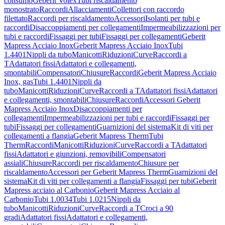
consumo
Geberit Volex
Tubi riscaldamento
monostrato
Raccordi
Allacciamenti
Collettori con raccordo
filettato
Raccordi per riscaldamento
Accessori
Isolanti per tubi e
raccordi
Disaccoppiamenti per collegamenti
Impermeabilizzazioni per
tubi e raccordi
Fissaggi per tubi
Fissaggi per collegamenti
Geberit
Mapress Acciaio Inox
Geberit Mapress Acciaio Inox
Tubi
1.4401
Nippli da tubo
Manicotti
Riduzioni
Curve
Raccordi a
T
Adattatori fissi
Adattatori e collegamenti,
smontabili
Compensatori
Chiusure
Raccordi
Geberit Mapress Acciaio
Inox, gas
Tubi 1.4401
Nippli da
tubo
Manicotti
Riduzioni
Curve
Raccordi a T
Adattatori fissi
Adattatori
e collegamenti, smontabili
Chiusure
Raccordi
Accessori Geberit
Mapress Acciaio Inox
Disaccoppiamenti per
collegamenti
Impermeabilizzazioni per tubi e raccordi
Fissaggi per
tubi
Fissaggi per collegamenti
Guarnizioni del sistema
Kit di viti per
collegamenti a flangia
Geberit Mapress Therm
Tubi
Therm
Raccordi
Manicotti
Riduzioni
Curve
Raccordi a T
Adattatori
fissi
Adattatori e giunzioni, removibili
Compensatori
assiali
Chiusure
Raccordi per riscaldamento
Chiusure per
riscaldamento
Accessori per Geberit Mapress Therm
Guarnizioni del
sistema
Kit di viti per collegamenti a flangia
Fissaggi per tubi
Geberit
Mapress acciaio al Carbonio
Geberit Mapress Acciaio al
Carbonio
Tubi 1.0034
Tubi 1.0215
Nippli da
tubo
Manicotti
Riduzioni
Curve
Raccordi a T
Croci a 90
gradi
Adattatori fissi
Adattatori e collegamenti,