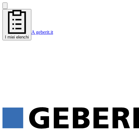
A geberit.it
I miei elenchi