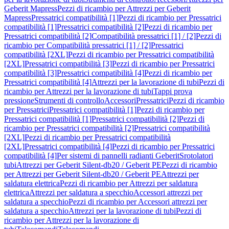
Geberit Mapress
Pezzi di ricambio per Attrezzi per Geberit
Mapress
Pressatrici compatibilità [1]
Pezzi di ricambio per Pressatrici
compatibilità [1]
Pressatrici compatibilità [2]
Pezzi di ricambio per
Pressatrici compatibilità [2]
Compatibilità pressatrici [1] / [2]
Pezzi di
ricambio per Compatibilità pressatrici [1] / [2]
Pressatrici
compatibilità [2XL]
Pezzi di ricambio per Pressatrici compatibilità
[2XL]
Pressatrici compatibilità [3]
Pezzi di ricambio per Pressatrici
compatibilità [3]
Pressatrici compatibilità [4]
Pezzi di ricambio per
Pressatrici compatibilità [4]
Attrezzi per la lavorazione di tubi
Pezzi di
ricambio per Attrezzi per la lavorazione di tubi
Tappi prova
pressione
Strumenti di controllo
Accessori
Pressatrici
Pezzi di ricambio
per Pressatrici
Pressatrici compatibilità [1]
Pezzi di ricambio per
Pressatrici compatibilità [1]
Pressatrici compatibilità [2]
Pezzi di
ricambio per Pressatrici compatibilità [2]
Pressatrici compatibilità
[2XL]
Pezzi di ricambio per Pressatrici compatibilità
[2XL]
Pressatrici compatibilità [4]
Pezzi di ricambio per Pressatrici
compatibilità [4]
Per sistemi di pannelli radianti Geberit
Srotolatori
tubi
Attrezzi per Geberit Silent-db20 / Geberit PE
Pezzi di ricambio
per Attrezzi per Geberit Silent-db20 / Geberit PE
Attrezzi per
saldatura elettrica
Pezzi di ricambio per Attrezzi per saldatura
elettrica
Attrezzi per saldatura a specchio
Accessori attrezzi per
saldatura a specchio
Pezzi di ricambio per Accessori attrezzi per
saldatura a specchio
Attrezzi per la lavorazione di tubi
Pezzi di
ricambio per Attrezzi per la lavorazione di