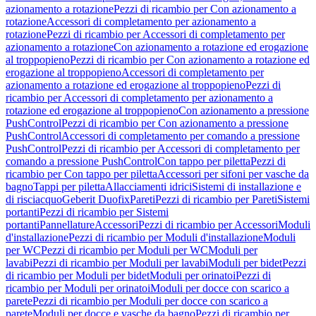
azionamento a rotazione
Pezzi di ricambio per Con azionamento a
rotazione
Accessori di completamento per azionamento a
rotazione
Pezzi di ricambio per Accessori di completamento per
azionamento a rotazione
Con azionamento a rotazione ed erogazione
al troppopieno
Pezzi di ricambio per Con azionamento a rotazione ed
erogazione al troppopieno
Accessori di completamento per
azionamento a rotazione ed erogazione al troppopieno
Pezzi di
ricambio per Accessori di completamento per azionamento a
rotazione ed erogazione al troppopieno
Con azionamento a pressione
PushControl
Pezzi di ricambio per Con azionamento a pressione
PushControl
Accessori di completamento per comando a pressione
PushControl
Pezzi di ricambio per Accessori di completamento per
comando a pressione PushControl
Con tappo per piletta
Pezzi di
ricambio per Con tappo per piletta
Accessori per sifoni per vasche da
bagno
Tappi per piletta
Allacciamenti idrici
Sistemi di installazione e
di risciacquo
Geberit Duofix
Pareti
Pezzi di ricambio per Pareti
Sistemi
portanti
Pezzi di ricambio per Sistemi
portanti
Pannellature
Accessori
Pezzi di ricambio per Accessori
Moduli
d'installazione
Pezzi di ricambio per Moduli d'installazione
Moduli
per WC
Pezzi di ricambio per Moduli per WC
Moduli per
lavabi
Pezzi di ricambio per Moduli per lavabi
Moduli per bidet
Pezzi
di ricambio per Moduli per bidet
Moduli per orinatoi
Pezzi di
ricambio per Moduli per orinatoi
Moduli per docce con scarico a
parete
Pezzi di ricambio per Moduli per docce con scarico a
parete
Moduli per docce e vasche da bagno
Pezzi di ricambio per