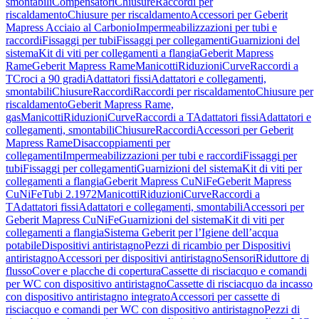
smontabili
Compensatori
Chiusure
Raccordi per
riscaldamento
Chiusure per riscaldamento
Accessori per Geberit
Mapress Acciaio al Carbonio
Impermeabilizzazioni per tubi e
raccordi
Fissaggi per tubi
Fissaggi per collegamenti
Guarnizioni del
sistema
Kit di viti per collegamenti a flangia
Geberit Mapress
Rame
Geberit Mapress Rame
Manicotti
Riduzioni
Curve
Raccordi a
T
Croci a 90 gradi
Adattatori fissi
Adattatori e collegamenti,
smontabili
Chiusure
Raccordi
Raccordi per riscaldamento
Chiusure per
riscaldamento
Geberit Mapress Rame,
gas
Manicotti
Riduzioni
Curve
Raccordi a T
Adattatori fissi
Adattatori e
collegamenti, smontabili
Chiusure
Raccordi
Accessori per Geberit
Mapress Rame
Disaccoppiamenti per
collegamenti
Impermeabilizzazioni per tubi e raccordi
Fissaggi per
tubi
Fissaggi per collegamenti
Guarnizioni del sistema
Kit di viti per
collegamenti a flangia
Geberit Mapress CuNiFe
Geberit Mapress
CuNiFe
Tubi 2.1972
Manicotti
Riduzioni
Curve
Raccordi a
T
Adattatori fissi
Adattatori e collegamenti, smontabili
Accessori per
Geberit Mapress CuNiFe
Guarnizioni del sistema
Kit di viti per
collegamenti a flangia
Sistema Geberit per l’Igiene dell’acqua
potabile
Dispositivi antiristagno
Pezzi di ricambio per Dispositivi
antiristagno
Accessori per dispositivi antiristagno
Sensori
Riduttore di
flusso
Cover e placche di copertura
Cassette di risciacquo e comandi
per WC con dispositivo antiristagno
Cassette di risciacquo da incasso
con dispositivo antiristagno integrato
Accessori per cassette di
risciacquo e comandi per WC con dispositivo antiristagno
Pezzi di