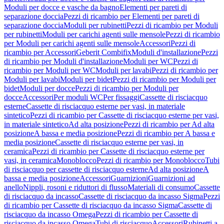
Moduli per docce e vasche da bagno
Elementi per pareti di
separazione doccia
Pezzi di ricambio per Elementi per pareti di
separazione doccia
Moduli per rubinetti
Pezzi di ricambio per Moduli
per rubinetti
Moduli per carichi agenti sulle mensole
Pezzi di ricambio
per Moduli per carichi agenti sulle mensole
Accessori
Pezzi di
ricambio per Accessori
Geberit Combifix
Moduli d'installazione
Pezzi
di ricambio per Moduli d'installazione
Moduli per WC
Pezzi di
ricambio per Moduli per WC
Moduli per lavabi
Pezzi di ricambio per
Moduli per lavabi
Moduli per bidet
Pezzi di ricambio per Moduli per
bidet
Moduli per docce
Pezzi di ricambio per Moduli per
docce
Accessori
Per moduli WC
Per fissaggi
Cassette di risciacquo
esterne
Cassette di risciacquo esterne per vasi, in materiale
sintetico
Pezzi di ricambio per Cassette di risciacquo esterne per vasi,
in materiale sintetico
Ad alta posizione
Pezzi di ricambio per Ad alta
posizione
A bassa e media posizione
Pezzi di ricambio per A bassa e
media posizione
Cassette di risciacquo esterne per vasi, in
ceramica
Pezzi di ricambio per Cassette di risciacquo esterne per
vasi, in ceramica
Monoblocco
Pezzi di ricambio per Monoblocco
Tubi
di risciacquo per cassette di risciacquo esterne
Ad alta posizione
A
bassa e media posizione
Accessori
Guarnizioni
Guarnizioni ad
anello
Nippli, rosoni e riduttori di flusso
Materiali di consumo
Cassette
di risciacquo da incasso
Cassette di risciacquo da incasso Sigma
Pezzi
di ricambio per Cassette di risciacquo da incasso Sigma
Cassette di
risciacquo da incasso Omega
Pezzi di ricambio per Cassette di
risciacquo da incasso Omega
Tubi di risciacquo
Accessori
Rubinetti a