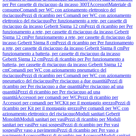
per Per cassette di risciacquo da incasso 300T
Accessori
Materiale di
consumo
Comandi per WC con azionamento elettronico del
risciacquo
Pezzi di ricambio per Comandi per WC con azionamento
elettronico del risciacquo
Per funzionamento a rete, per cassette di
risciacquo da incasso Geberit Sigma 12 cm
Pezzi di ricambio per Per
funzionamento a rete, per cassette di risciacquo da incasso Geberit
Sigma 12 cm
Per funzionamento a rete, per cassette di risciacquo da
incasso Geberit Sigma 8 cm
Pezzi di ricambio per Per funzionamento
a rete, per cassette di risciacquo da incasso Geberit Sigma 8 cm
Per
funzionamento a batteria, per cassette di risciacquo da incasso
Geberit Sigma 12 cm
Pezzi di ricambio per Per funzionamento a
batteria, per cassette di risciacquo da incasso Geberit Sigma 12
cm
Comandi per WC con azionamento pneumatico del
risciacquo
Pezzi di ricambio per Comandi per WC con azionamento
pneumatico del risciacquo
Per risciacquo a due quantità
Pezzi di
ricambio per Per risciacquo a due quantità
Per risciacquo ad una
quantità
Pezzi di ricambio per Per risciacquo ad una
quantità
Accessori per comandi per WC
Pezzi di ricambio per
Accessori per comandi per WC
Kit per il montaggio grezzo
Pezzi di
ricambio per Kit per il montaggio grezzo
Per comandi per WC con
azionamento elettronico del risciacquo
Moduli sanitari Geberit
Monolith
Moduli sanitari per vasi
Pezzi di ricambio per Moduli
sanitari per vasi
Per vasi sospesi
Pezzi di ricambio per Per vasi
sospesi
Per vaso a pavimento
Pezzi di ricambio per Per vaso a
pavimento
Accessori
Pezzi di ricambio per Accessori
Moduli sanitari