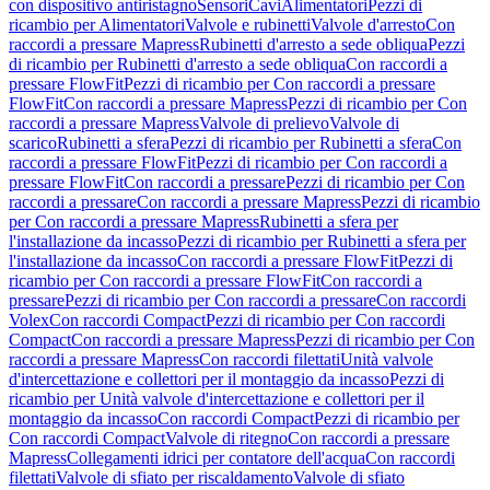
con dispositivo antiristagno
Sensori
Cavi
Alimentatori
Pezzi di
ricambio per Alimentatori
Valvole e rubinetti
Valvole d'arresto
Con
raccordi a pressare Mapress
Rubinetti d'arresto a sede obliqua
Pezzi
di ricambio per Rubinetti d'arresto a sede obliqua
Con raccordi a
pressare FlowFit
Pezzi di ricambio per Con raccordi a pressare
FlowFit
Con raccordi a pressare Mapress
Pezzi di ricambio per Con
raccordi a pressare Mapress
Valvole di prelievo
Valvole di
scarico
Rubinetti a sfera
Pezzi di ricambio per Rubinetti a sfera
Con
raccordi a pressare FlowFit
Pezzi di ricambio per Con raccordi a
pressare FlowFit
Con raccordi a pressare
Pezzi di ricambio per Con
raccordi a pressare
Con raccordi a pressare Mapress
Pezzi di ricambio
per Con raccordi a pressare Mapress
Rubinetti a sfera per
l'installazione da incasso
Pezzi di ricambio per Rubinetti a sfera per
l'installazione da incasso
Con raccordi a pressare FlowFit
Pezzi di
ricambio per Con raccordi a pressare FlowFit
Con raccordi a
pressare
Pezzi di ricambio per Con raccordi a pressare
Con raccordi
Volex
Con raccordi Compact
Pezzi di ricambio per Con raccordi
Compact
Con raccordi a pressare Mapress
Pezzi di ricambio per Con
raccordi a pressare Mapress
Con raccordi filettati
Unità valvole
d'intercettazione e collettori per il montaggio da incasso
Pezzi di
ricambio per Unità valvole d'intercettazione e collettori per il
montaggio da incasso
Con raccordi Compact
Pezzi di ricambio per
Con raccordi Compact
Valvole di ritegno
Con raccordi a pressare
Mapress
Collegamenti idrici per contatore dell'acqua
Con raccordi
filettati
Valvole di sfiato per riscaldamento
Valvole di sfiato