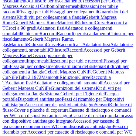
riscaldamento
Chiusure per riscaldamento
Accessori per Geberit
Mapress Acciaio al Carbonio
Impermeabilizzazioni per tubi e
raccordi
Fissaggi per tubi
Fissaggi per collegamenti
Guarnizioni del
sistema
Kit di viti per collegamenti a flangia
Geberit Mapress
Rame
Geberit Mapress Rame
Manicotti
Riduzioni
Curve
Raccordi a
T
Croci a 90 gradi
Adattatori fissi
Adattatori e collegamenti,
smontabili
Chiusure
Raccordi
Raccordi per riscaldamento
Chiusure per
riscaldamento
Geberit Mapress Rame,
gas
Manicotti
Riduzioni
Curve
Raccordi a T
Adattatori fissi
Adattatori e
collegamenti, smontabili
Chiusure
Raccordi
Accessori per Geberit
Mapress Rame
Disaccoppiamenti per
collegamenti
Impermeabilizzazioni per tubi e raccordi
Fissaggi per
tubi
Fissaggi per collegamenti
Guarnizioni del sistema
Kit di viti per
collegamenti a flangia
Geberit Mapress CuNiFe
Geberit Mapress
CuNiFe
Tubi 2.1972
Manicotti
Riduzioni
Curve
Raccordi a
T
Adattatori fissi
Adattatori e collegamenti, smontabili
Accessori per
Geberit Mapress CuNiFe
Guarnizioni del sistema
Kit di viti per
collegamenti a flangia
Sistema Geberit per l’Igiene dell’acqua
potabile
Dispositivi antiristagno
Pezzi di ricambio per Dispositivi
antiristagno
Accessori per dispositivi antiristagno
Sensori
Riduttore di
flusso
Cover e placche di copertura
Cassette di risciacquo e comandi
per WC con dispositivo antiristagno
Cassette di risciacquo da incasso
con dispositivo antiristagno integrato
Accessori per cassette di
risciacquo e comandi per WC con dispositivo antiristagno
Pezzi di
ricambio per Accessori per cassette di risciacquo e comandi per WC