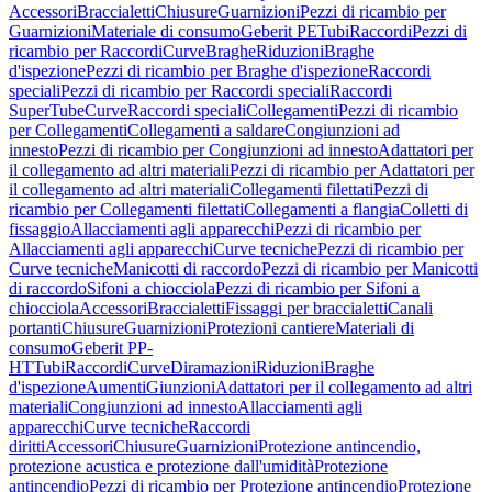
Accessori
Braccialetti
Chiusure
Guarnizioni
Pezzi di ricambio per
Guarnizioni
Materiale di consumo
Geberit PE
Tubi
Raccordi
Pezzi di
ricambio per Raccordi
Curve
Braghe
Riduzioni
Braghe
d'ispezione
Pezzi di ricambio per Braghe d'ispezione
Raccordi
speciali
Pezzi di ricambio per Raccordi speciali
Raccordi
SuperTube
Curve
Raccordi speciali
Collegamenti
Pezzi di ricambio
per Collegamenti
Collegamenti a saldare
Congiunzioni ad
innesto
Pezzi di ricambio per Congiunzioni ad innesto
Adattatori per
il collegamento ad altri materiali
Pezzi di ricambio per Adattatori per
il collegamento ad altri materiali
Collegamenti filettati
Pezzi di
ricambio per Collegamenti filettati
Collegamenti a flangia
Colletti di
fissaggio
Allacciamenti agli apparecchi
Pezzi di ricambio per
Allacciamenti agli apparecchi
Curve tecniche
Pezzi di ricambio per
Curve tecniche
Manicotti di raccordo
Pezzi di ricambio per Manicotti
di raccordo
Sifoni a chiocciola
Pezzi di ricambio per Sifoni a
chiocciola
Accessori
Braccialetti
Fissaggi per braccialetti
Canali
portanti
Chiusure
Guarnizioni
Protezioni cantiere
Materiali di
consumo
Geberit PP-
HT
Tubi
Raccordi
Curve
Diramazioni
Riduzioni
Braghe
d'ispezione
Aumenti
Giunzioni
Adattatori per il collegamento ad altri
materiali
Congiunzioni ad innesto
Allacciamenti agli
apparecchi
Curve tecniche
Raccordi
diritti
Accessori
Chiusure
Guarnizioni
Protezione antincendio,
protezione acustica e protezione dall'umidità
Protezione
antincendio
Pezzi di ricambio per Protezione antincendio
Protezione