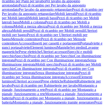
ricambio per Piani per lavabo
Per lavabo da appoggio
arrotondato
Pezzi di ricambio per Per lavabo da appoggio
arrotondato
Per lavabo da appoggio rettangolare
Pezzi di ricambio per
Per lavabo da appoggio rettangolare
Mobili laterali
Pezzi di ricambio
per Mobili laterali
Mobili laterali bassi
Pezzi di ricambio per Mobili
laterali bassi
Mobili a colonna
Pezzi di ricambio per Mobili a
colonna
Mobili a mezza altezza
Pezzi di ricambio per Mobili a mezza
altezza
Mobili pensili
Pezzi di ricambio per Mobili pensili
Ulteriori
mobili per bagno
Pezzi di ricambio per Ulteriori mobili per
bagno
Mensole contenitore
Pezzi di ricambio per Mensole
contenitore
Accessori
Inserti per cassetti e portaoggetti
Portasalviette e
ganci portasalviette
Elementi luminosi
Maniglie
Set piedini
Lavagne
magnetiche
Prese elettriche
Ulteriori accessori
Specchi e mobili
specchio
Specchio
Pezzi di ricambio per Specchio
Con illuminazione
integrata
Pezzi di ricambio per Con illuminazione integrata
Senza
illuminazione integrata
Mobili specchio
Pezzi di ricambio per Mobili
specchio
Con illuminazione integrata
Pezzi di ricambio per Con
illuminazione integrata
Senza illuminazione integrata
Pezzi di
ricambio per Senza illuminazione integrata
Accessori
Elementi
luminosi
Ulteriori accessori
Prese elettriche
Rubinetti
Rubinetterie per
lavabo
Pezzi di ricambio per Rubinetterie per lavabo
Montaggio a
pianale, funzionamento a rete
Pezzi di ricambio per Montaggio a
pianale, funzionamento a rete
Montaggio a pianale, funzionamento a
batteria
Pezzi di ricambio per Montaggio a pianale, funzionamento a
batteria
Montaggio a pianale, funzionamento tramite generatore
Pezzi