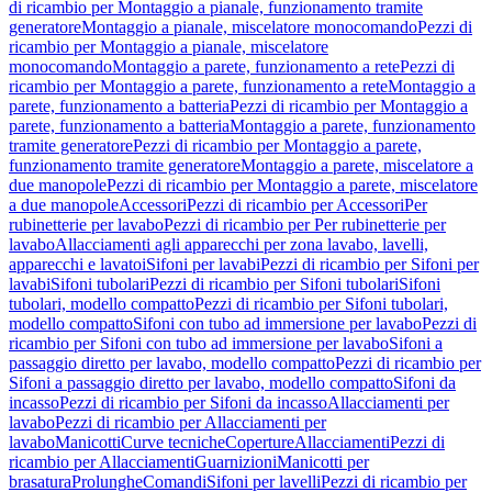
di ricambio per Montaggio a pianale, funzionamento tramite
generatore
Montaggio a pianale, miscelatore monocomando
Pezzi di
ricambio per Montaggio a pianale, miscelatore
monocomando
Montaggio a parete, funzionamento a rete
Pezzi di
ricambio per Montaggio a parete, funzionamento a rete
Montaggio a
parete, funzionamento a batteria
Pezzi di ricambio per Montaggio a
parete, funzionamento a batteria
Montaggio a parete, funzionamento
tramite generatore
Pezzi di ricambio per Montaggio a parete,
funzionamento tramite generatore
Montaggio a parete, miscelatore a
due manopole
Pezzi di ricambio per Montaggio a parete, miscelatore
a due manopole
Accessori
Pezzi di ricambio per Accessori
Per
rubinetterie per lavabo
Pezzi di ricambio per Per rubinetterie per
lavabo
Allacciamenti agli apparecchi per zona lavabo, lavelli,
apparecchi e lavatoi
Sifoni per lavabi
Pezzi di ricambio per Sifoni per
lavabi
Sifoni tubolari
Pezzi di ricambio per Sifoni tubolari
Sifoni
tubolari, modello compatto
Pezzi di ricambio per Sifoni tubolari,
modello compatto
Sifoni con tubo ad immersione per lavabo
Pezzi di
ricambio per Sifoni con tubo ad immersione per lavabo
Sifoni a
passaggio diretto per lavabo, modello compatto
Pezzi di ricambio per
Sifoni a passaggio diretto per lavabo, modello compatto
Sifoni da
incasso
Pezzi di ricambio per Sifoni da incasso
Allacciamenti per
lavabo
Pezzi di ricambio per Allacciamenti per
lavabo
Manicotti
Curve tecniche
Coperture
Allacciamenti
Pezzi di
ricambio per Allacciamenti
Guarnizioni
Manicotti per
brasatura
Prolunghe
Comandi
Sifoni per lavelli
Pezzi di ricambio per