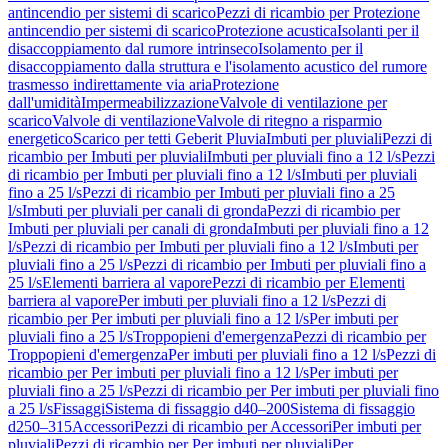
antincendio per sistemi di scarico
Pezzi di ricambio per Protezione
antincendio per sistemi di scarico
Protezione acustica
Isolanti per il
disaccoppiamento dal rumore intrinseco
Isolamento per il
disaccoppiamento dalla struttura e l'isolamento acustico del rumore
trasmesso indirettamente via aria
Protezione
dall'umidità
Impermeabilizzazione
Valvole di ventilazione per
scarico
Valvole di ventilazione
Valvole di ritegno a risparmio
energetico
Scarico per tetti Geberit Pluvia
Imbuti per pluviali
Pezzi di
ricambio per Imbuti per pluviali
Imbuti per pluviali fino a 12 l/s
Pezzi
di ricambio per Imbuti per pluviali fino a 12 l/s
Imbuti per pluviali
fino a 25 l/s
Pezzi di ricambio per Imbuti per pluviali fino a 25
l/s
Imbuti per pluviali per canali di gronda
Pezzi di ricambio per
Imbuti per pluviali per canali di gronda
Imbuti per pluviali fino a 12
l/s
Pezzi di ricambio per Imbuti per pluviali fino a 12 l/s
Imbuti per
pluviali fino a 25 l/s
Pezzi di ricambio per Imbuti per pluviali fino a
25 l/s
Elementi barriera al vapore
Pezzi di ricambio per Elementi
barriera al vapore
Per imbuti per pluviali fino a 12 l/s
Pezzi di
ricambio per Per imbuti per pluviali fino a 12 l/s
Per imbuti per
pluviali fino a 25 l/s
Troppopieni d'emergenza
Pezzi di ricambio per
Troppopieni d'emergenza
Per imbuti per pluviali fino a 12 l/s
Pezzi di
ricambio per Per imbuti per pluviali fino a 12 l/s
Per imbuti per
pluviali fino a 25 l/s
Pezzi di ricambio per Per imbuti per pluviali fino
a 25 l/s
Fissaggi
Sistema di fissaggio d40–200
Sistema di fissaggio
d250–315
Accessori
Pezzi di ricambio per Accessori
Per imbuti per
pluviali
Pezzi di ricambio per Per imbuti per pluviali
Per