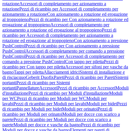
rotazione
Accessori di completamento per azionamento a
rotazione
Pezzi di ricambio per Accessori di completamento per
azionamento a rotazione
Con azionamento a rotazione ed erogazione
al troppopieno
Pezzi di ricambio per Con azionamento a rotazione ed
erogazione al troppopieno
Accessori di completamento per
azionamento a rotazione ed erogazione al troppopieno
Pezzi di
ricambio per Accessori di completamento per azionamento a
rotazione ed erogazione al troppopieno
Con azionamento a pressione
PushControl
Pezzi di ricambio per Con azionamento a pressione
PushControl
Accessori di completamento per comando a pressione
PushControl
Pezzi di ricambio per Accessori di completamento per
comando a pressione PushControl
Con tappo per piletta
Pezzi di
ricambio per Con tappo per piletta
Accessori per sifoni per vasche da
bagno
Tappi per piletta
Allacciamenti idrici
Sistemi di installazione e
di risciacquo
Geberit Duofix
Pareti
Pezzi di ricambio per Pareti
Sistemi
portanti
Pezzi di ricambio per Sistemi
portanti
Pannellature
Accessori
Pezzi di ricambio per Accessori
Moduli
d'installazione
Pezzi di ricambio per Moduli d'installazione
Moduli
per WC
Pezzi di ricambio per Moduli per WC
Moduli per
lavabi
Pezzi di ricambio per Moduli per lavabi
Moduli per bidet
Pezzi
di ricambio per Moduli per bidet
Moduli per orinatoi
Pezzi di
ricambio per Moduli per orinatoi
Moduli per docce con scarico a
parete
Pezzi di ricambio per Moduli per docce con scarico a
parete
Moduli per docce e vasche da bagno
Pezzi di ricambio per
Moduli per docce e vasche da bagno
Elementi per pareti di