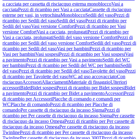
a cacciata per cassetta di risciacquo esterna monoblocco
Vasi a
cacciata
Pezzi di ricambio per Vasi a cacciata
Cassette di risciacquo
esterne per vasi, in vetrochina
Monoblocco
Sedili del vaso
Pezzi di
ricambio per Sedili del vaso
Sedili del vaso
Pezzi di ricambio per
Sedili del vaso
Vasi versione Comfort
Pezzi di ricambio per Vasi
versione Comfort
Vasi a cacciata, prolungati
Pezzi di ricambio per
Vasi a cacciata, prolungati
Sedili del vaso versione Comfort
Pezzi di
ricambio per Sedili del vaso versione Comfort
Sedili del vaso
Pezzi di
ricambio per Sedili del vaso
Vasi per bambini
Pezzi di ricambio per
Vasi per bambini
Vasi sospesi
Pezzi di ricambio per Vasi sospesi
Vasi
a pavimento
Pezzi di ricambio per Vasi a pavimento
Sedili del WC
per bambini
Pezzi di ricambio per Sedili del WC per bambini
Sedili
del vaso
Pezzi di ricambio per Sedili del vaso
Tavolette del vaso
Pezzi
di ricambio per Tavolette del vaso
WC ad uso accovacciato
Con
risciacquo
Accessori
Allacciamenti
Materiale di fissaggio
Ulteriori
accessori
Bidet
Bidet sospesi
Pezzi di ricambio per Bidet sospesi
Bidet
a pavimento
Pezzi di ricambio per Bidet a pavimento
Accessori
Pezzi
di ricambio per Accessori
Placche di comando e comandi per
WC
Placche di comando
Pezzi di ricambio per Placche di
comando
Per cassette di risciacquo da incasso Sigma
Pezzi di
ricambio per Per cassette di risciacquo da incasso Sigma
Per cassette
di risciacquo da incasso Omega
Pezzi di ricambio per Per cassette di
risciacquo da incasso Omega
Per cassette di risciacquo da incasso
Twinline
Pezzi di ricambio per Per cassette di risciacquo da incasso
Twinline
Per cassette di risciacquo da incasso 300T
Pezzi di ricambio