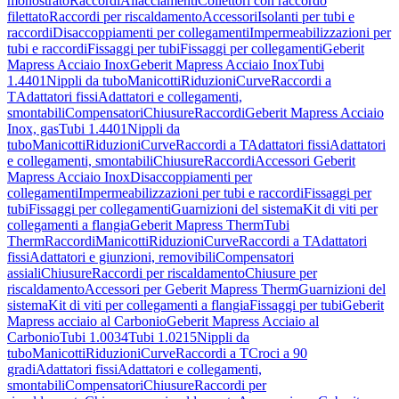
monostrato
Raccordi
Allacciamenti
Collettori con raccordo
filettato
Raccordi per riscaldamento
Accessori
Isolanti per tubi e
raccordi
Disaccoppiamenti per collegamenti
Impermeabilizzazioni per
tubi e raccordi
Fissaggi per tubi
Fissaggi per collegamenti
Geberit
Mapress Acciaio Inox
Geberit Mapress Acciaio Inox
Tubi
1.4401
Nippli da tubo
Manicotti
Riduzioni
Curve
Raccordi a
T
Adattatori fissi
Adattatori e collegamenti,
smontabili
Compensatori
Chiusure
Raccordi
Geberit Mapress Acciaio
Inox, gas
Tubi 1.4401
Nippli da
tubo
Manicotti
Riduzioni
Curve
Raccordi a T
Adattatori fissi
Adattatori
e collegamenti, smontabili
Chiusure
Raccordi
Accessori Geberit
Mapress Acciaio Inox
Disaccoppiamenti per
collegamenti
Impermeabilizzazioni per tubi e raccordi
Fissaggi per
tubi
Fissaggi per collegamenti
Guarnizioni del sistema
Kit di viti per
collegamenti a flangia
Geberit Mapress Therm
Tubi
Therm
Raccordi
Manicotti
Riduzioni
Curve
Raccordi a T
Adattatori
fissi
Adattatori e giunzioni, removibili
Compensatori
assiali
Chiusure
Raccordi per riscaldamento
Chiusure per
riscaldamento
Accessori per Geberit Mapress Therm
Guarnizioni del
sistema
Kit di viti per collegamenti a flangia
Fissaggi per tubi
Geberit
Mapress acciaio al Carbonio
Geberit Mapress Acciaio al
Carbonio
Tubi 1.0034
Tubi 1.0215
Nippli da
tubo
Manicotti
Riduzioni
Curve
Raccordi a T
Croci a 90
gradi
Adattatori fissi
Adattatori e collegamenti,
smontabili
Compensatori
Chiusure
Raccordi per