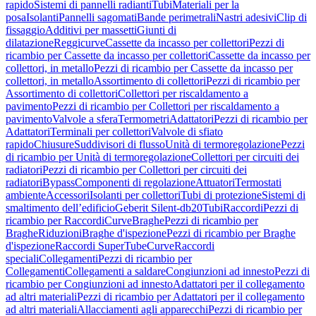
rapido
Sistemi di pannelli radianti
Tubi
Materiali per la
posa
Isolanti
Pannelli sagomati
Bande perimetrali
Nastri adesivi
Clip di
fissaggio
Additivi per massetti
Giunti di
dilatazione
Reggicurve
Cassette da incasso per collettori
Pezzi di
ricambio per Cassette da incasso per collettori
Cassette da incasso per
collettori, in metallo
Pezzi di ricambio per Cassette da incasso per
collettori, in metallo
Assortimento di collettori
Pezzi di ricambio per
Assortimento di collettori
Collettori per riscaldamento a
pavimento
Pezzi di ricambio per Collettori per riscaldamento a
pavimento
Valvole a sfera
Termometri
Adattatori
Pezzi di ricambio per
Adattatori
Terminali per collettori
Valvole di sfiato
rapido
Chiusure
Suddivisori di flusso
Unità di termoregolazione
Pezzi
di ricambio per Unità di termoregolazione
Collettori per circuiti dei
radiatori
Pezzi di ricambio per Collettori per circuiti dei
radiatori
Bypass
Componenti di regolazione
Attuatori
Termostati
ambiente
Accessori
Isolanti per collettori
Tubi di protezione
Sistemi di
smaltimento dell’edificio
Geberit Silent-db20
Tubi
Raccordi
Pezzi di
ricambio per Raccordi
Curve
Braghe
Pezzi di ricambio per
Braghe
Riduzioni
Braghe d'ispezione
Pezzi di ricambio per Braghe
d'ispezione
Raccordi SuperTube
Curve
Raccordi
speciali
Collegamenti
Pezzi di ricambio per
Collegamenti
Collegamenti a saldare
Congiunzioni ad innesto
Pezzi di
ricambio per Congiunzioni ad innesto
Adattatori per il collegamento
ad altri materiali
Pezzi di ricambio per Adattatori per il collegamento
ad altri materiali
Allacciamenti agli apparecchi
Pezzi di ricambio per