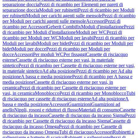
separazione doccia
Pezzi di ricambio per Elementi per pareti di
separazione doccia
Moduli per rubinetti
Pezzi di ricambio per Moduli
per rubinetti
Moduli per carichi agenti sulle mensole
Pezzi di ricambio
per Moduli per carichi agenti sulle mensole
Accessori
Pezzi di
ricambio per Accessori
Geberit Combifix
Moduli d'installazione
Pezzi
di ricambio per Moduli d'installazione
Moduli per WC
Pezzi di
ricambio per Moduli per WC
Moduli per lavabi
Pezzi di ricambio per
Moduli per lavabi
Moduli per bidet
Pezzi di ricambio per Moduli per
bidet
Moduli per docce
Pezzi di ricambio per Moduli per
docce
Accessori
Per moduli WC
Per fissaggi
Cassette di risciacquo
esterne
Cassette di risciacquo esterne per vasi, in materiale
sintetico
Pezzi di ricambio per Cassette di risciacquo esterne per vasi,
in materiale sintetico
Ad alta posizione
Pezzi di ricambio per Ad alta
posizione
A bassa e media posizione
Pezzi di ricambio per A bassa e
media posizione
Cassette di risciacquo esterne per vasi, in
ceramica
Pezzi di ricambio per Cassette di risciacquo esterne per
vasi, in ceramica
Monoblocco
Pezzi di ricambio per Monoblocco
Tubi
di risciacquo per cassette di risciacquo esterne
Ad alta posizione
A
bassa e media posizione
Accessori
Guarnizioni
Guarnizioni ad
anello
Nippli, rosoni e riduttori di flusso
Materiali di consumo
Cassette
di risciacquo da incasso
Cassette di risciacquo da incasso Sigma
Pezzi
di ricambio per Cassette di risciacquo da incasso Sigma
Cassette di
risciacquo da incasso Omega
Pezzi di ricambio per Cassette di
risciacquo da incasso Omega
Tubi di risciacquo
Accessori
Rubinetti a
galleggiante e batterie di scarico
Rubinetti a galleggiante
Pezzi di