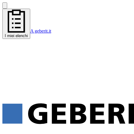
A geberit.it
I miei elenchi