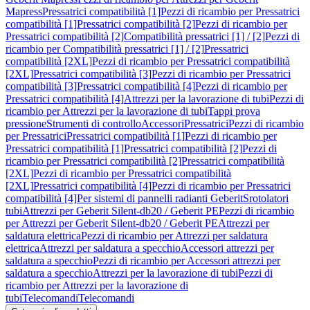
Mapress
Pressatrici compatibilità [1]
Pezzi di ricambio per Pressatrici
compatibilità [1]
Pressatrici compatibilità [2]
Pezzi di ricambio per
Pressatrici compatibilità [2]
Compatibilità pressatrici [1] / [2]
Pezzi di
ricambio per Compatibilità pressatrici [1] / [2]
Pressatrici
compatibilità [2XL]
Pezzi di ricambio per Pressatrici compatibilità
[2XL]
Pressatrici compatibilità [3]
Pezzi di ricambio per Pressatrici
compatibilità [3]
Pressatrici compatibilità [4]
Pezzi di ricambio per
Pressatrici compatibilità [4]
Attrezzi per la lavorazione di tubi
Pezzi di
ricambio per Attrezzi per la lavorazione di tubi
Tappi prova
pressione
Strumenti di controllo
Accessori
Pressatrici
Pezzi di ricambio
per Pressatrici
Pressatrici compatibilità [1]
Pezzi di ricambio per
Pressatrici compatibilità [1]
Pressatrici compatibilità [2]
Pezzi di
ricambio per Pressatrici compatibilità [2]
Pressatrici compatibilità
[2XL]
Pezzi di ricambio per Pressatrici compatibilità
[2XL]
Pressatrici compatibilità [4]
Pezzi di ricambio per Pressatrici
compatibilità [4]
Per sistemi di pannelli radianti Geberit
Srotolatori
tubi
Attrezzi per Geberit Silent-db20 / Geberit PE
Pezzi di ricambio
per Attrezzi per Geberit Silent-db20 / Geberit PE
Attrezzi per
saldatura elettrica
Pezzi di ricambio per Attrezzi per saldatura
elettrica
Attrezzi per saldatura a specchio
Accessori attrezzi per
saldatura a specchio
Pezzi di ricambio per Accessori attrezzi per
saldatura a specchio
Attrezzi per la lavorazione di tubi
Pezzi di
ricambio per Attrezzi per la lavorazione di
tubi
Telecomandi
Telecomandi