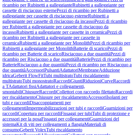
ricambio per Rubinetti a galleggiante
Rubinetti a galleggiante per
cassette di risciacquo esterne
Pezzi di ricambio per Rubinetti a
galleggiante per cassette di risciacquo esterne
Rubinetti a
galleggiante per cassette di risciacquo da incasso
Pezzi di ricambio
per Rubinetti a galleggiante per cassette di risciacquo da
incasso
Rubinetti a galleggiante per cassette in ceramica
Pezzi di
ricambio per Rubinetti a galleggiante per cassette in
ceramica
Rubinetti a galleggiante per Monolith
Pezzi di ricambio per
Rubinetti a galleggiante per Monolith
Batterie di scarico
Pezzi di
ricambio per Batterie di scarico
Risciacquo a due quantità
Pezzi di
ricambio per Risciacquo a due quantità
Batterie
Pezzi di ricambio per
Batterie
Risciacquo a due quantità
Pezzi di ricambio per Risciacquo a
due quantità
Accessori
Pulsanti
Adattatori
Membrane
Adduzione
idrica
Geberit FlowFit
Tubi multistrato
Tubi riscaldamento
multistrato
Tubi monostrato
Raccordi
Giunti
Riduzioni
Curve
Raccordi
a T
Adattatori fissi
Adattatori e collegamenti,
smontabili
Chiusure
Raccordi
Collettori con raccordo filettato
Raccordi
per riscaldamento
Chiusure per riscaldamento
Accessori
Isolanti per
tubi e raccordi
Disaccoppiamenti per
collegamenti
Impermeabilizzazioni per tubi e raccordi
Guarnizioni per
raccordi
Copertura per raccordi
Fissaggi per tubi
Tubi di protezione e
accessori per la posa
Fissaggi per collegamenti
Guarnizioni del
sistema
Kit di viti per collegamenti a flangia
Materiali di
consumo
Geberit Volex
Tubi riscaldamento