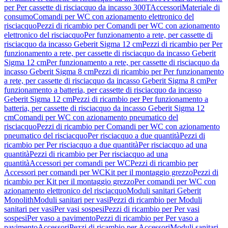
per Per cassette di risciacquo da incasso 300T
Accessori
Materiale di
consumo
Comandi per WC con azionamento elettronico del
risciacquo
Pezzi di ricambio per Comandi per WC con azionamento
elettronico del risciacquo
Per funzionamento a rete, per cassette di
risciacquo da incasso Geberit Sigma 12 cm
Pezzi di ricambio per Per
funzionamento a rete, per cassette di risciacquo da incasso Geberit
Sigma 12 cm
Per funzionamento a rete, per cassette di risciacquo da
incasso Geberit Sigma 8 cm
Pezzi di ricambio per Per funzionamento
a rete, per cassette di risciacquo da incasso Geberit Sigma 8 cm
Per
funzionamento a batteria, per cassette di risciacquo da incasso
Geberit Sigma 12 cm
Pezzi di ricambio per Per funzionamento a
batteria, per cassette di risciacquo da incasso Geberit Sigma 12
cm
Comandi per WC con azionamento pneumatico del
risciacquo
Pezzi di ricambio per Comandi per WC con azionamento
pneumatico del risciacquo
Per risciacquo a due quantità
Pezzi di
ricambio per Per risciacquo a due quantità
Per risciacquo ad una
quantità
Pezzi di ricambio per Per risciacquo ad una
quantità
Accessori per comandi per WC
Pezzi di ricambio per
Accessori per comandi per WC
Kit per il montaggio grezzo
Pezzi di
ricambio per Kit per il montaggio grezzo
Per comandi per WC con
azionamento elettronico del risciacquo
Moduli sanitari Geberit
Monolith
Moduli sanitari per vasi
Pezzi di ricambio per Moduli
sanitari per vasi
Per vasi sospesi
Pezzi di ricambio per Per vasi
sospesi
Per vaso a pavimento
Pezzi di ricambio per Per vaso a
pavimento
Accessori
Pezzi di ricambio per Accessori
Moduli sanitari