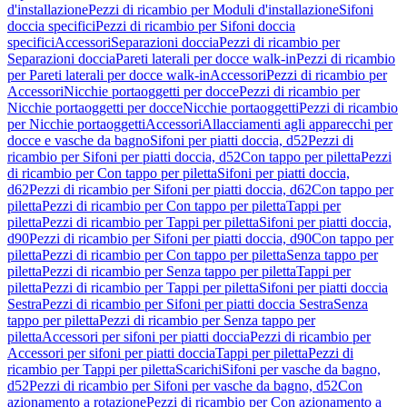
d'installazione
Pezzi di ricambio per Moduli d'installazione
Sifoni
doccia specifici
Pezzi di ricambio per Sifoni doccia
specifici
Accessori
Separazioni doccia
Pezzi di ricambio per
Separazioni doccia
Pareti laterali per docce walk-in
Pezzi di ricambio
per Pareti laterali per docce walk-in
Accessori
Pezzi di ricambio per
Accessori
Nicchie portaoggetti per docce
Pezzi di ricambio per
Nicchie portaoggetti per docce
Nicchie portaoggetti
Pezzi di ricambio
per Nicchie portaoggetti
Accessori
Allacciamenti agli apparecchi per
docce e vasche da bagno
Sifoni per piatti doccia, d52
Pezzi di
ricambio per Sifoni per piatti doccia, d52
Con tappo per piletta
Pezzi
di ricambio per Con tappo per piletta
Sifoni per piatti doccia,
d62
Pezzi di ricambio per Sifoni per piatti doccia, d62
Con tappo per
piletta
Pezzi di ricambio per Con tappo per piletta
Tappi per
piletta
Pezzi di ricambio per Tappi per piletta
Sifoni per piatti doccia,
d90
Pezzi di ricambio per Sifoni per piatti doccia, d90
Con tappo per
piletta
Pezzi di ricambio per Con tappo per piletta
Senza tappo per
piletta
Pezzi di ricambio per Senza tappo per piletta
Tappi per
piletta
Pezzi di ricambio per Tappi per piletta
Sifoni per piatti doccia
Sestra
Pezzi di ricambio per Sifoni per piatti doccia Sestra
Senza
tappo per piletta
Pezzi di ricambio per Senza tappo per
piletta
Accessori per sifoni per piatti doccia
Pezzi di ricambio per
Accessori per sifoni per piatti doccia
Tappi per piletta
Pezzi di
ricambio per Tappi per piletta
Scarichi
Sifoni per vasche da bagno,
d52
Pezzi di ricambio per Sifoni per vasche da bagno, d52
Con
azionamento a rotazione
Pezzi di ricambio per Con azionamento a