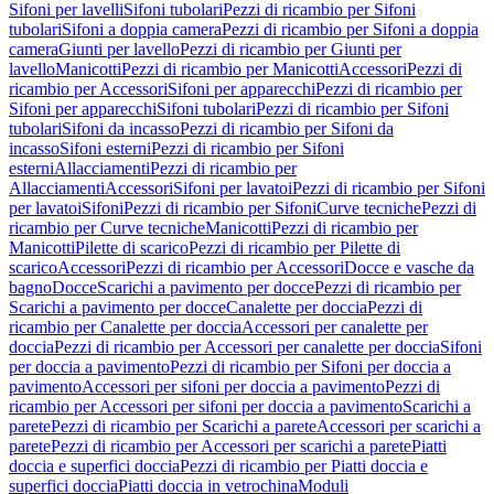
Sifoni per lavelli
Sifoni tubolari
Pezzi di ricambio per Sifoni
tubolari
Sifoni a doppia camera
Pezzi di ricambio per Sifoni a doppia
camera
Giunti per lavello
Pezzi di ricambio per Giunti per
lavello
Manicotti
Pezzi di ricambio per Manicotti
Accessori
Pezzi di
ricambio per Accessori
Sifoni per apparecchi
Pezzi di ricambio per
Sifoni per apparecchi
Sifoni tubolari
Pezzi di ricambio per Sifoni
tubolari
Sifoni da incasso
Pezzi di ricambio per Sifoni da
incasso
Sifoni esterni
Pezzi di ricambio per Sifoni
esterni
Allacciamenti
Pezzi di ricambio per
Allacciamenti
Accessori
Sifoni per lavatoi
Pezzi di ricambio per Sifoni
per lavatoi
Sifoni
Pezzi di ricambio per Sifoni
Curve tecniche
Pezzi di
ricambio per Curve tecniche
Manicotti
Pezzi di ricambio per
Manicotti
Pilette di scarico
Pezzi di ricambio per Pilette di
scarico
Accessori
Pezzi di ricambio per Accessori
Docce e vasche da
bagno
Docce
Scarichi a pavimento per docce
Pezzi di ricambio per
Scarichi a pavimento per docce
Canalette per doccia
Pezzi di
ricambio per Canalette per doccia
Accessori per canalette per
doccia
Pezzi di ricambio per Accessori per canalette per doccia
Sifoni
per doccia a pavimento
Pezzi di ricambio per Sifoni per doccia a
pavimento
Accessori per sifoni per doccia a pavimento
Pezzi di
ricambio per Accessori per sifoni per doccia a pavimento
Scarichi a
parete
Pezzi di ricambio per Scarichi a parete
Accessori per scarichi a
parete
Pezzi di ricambio per Accessori per scarichi a parete
Piatti
doccia e superfici doccia
Pezzi di ricambio per Piatti doccia e
superfici doccia
Piatti doccia in vetrochina
Moduli