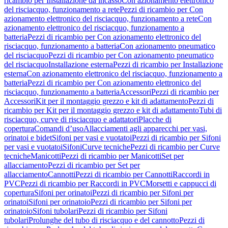
ricambio per Installazione da incasso
Con azionamento elettronico
del risciacquo, funzionamento a rete
Pezzi di ricambio per Con
azionamento elettronico del risciacquo, funzionamento a rete
Con
azionamento elettronico del risciacquo, funzionamento a
batteria
Pezzi di ricambio per Con azionamento elettronico del
risciacquo, funzionamento a batteria
Con azionamento pneumatico
del risciacquo
Pezzi di ricambio per Con azionamento pneumatico
del risciacquo
Installazione esterna
Pezzi di ricambio per Installazione
esterna
Con azionamento elettronico del risciacquo, funzionamento a
batteria
Pezzi di ricambio per Con azionamento elettronico del
risciacquo, funzionamento a batteria
Accessori
Pezzi di ricambio per
Accessori
Kit per il montaggio grezzo e kit di adattamento
Pezzi di
ricambio per Kit per il montaggio grezzo e kit di adattamento
Tubi di
risciacquo, curve di risciacquo e adattatori
Placche di
copertura
Comandi d’uso
Allacciamenti agli apparecchi per vasi,
orinatoi e bidet
Sifoni per vasi e vuotatoi
Pezzi di ricambio per Sifoni
per vasi e vuotatoi
Sifoni
Curve tecniche
Pezzi di ricambio per Curve
tecniche
Manicotti
Pezzi di ricambio per Manicotti
Set per
allacciamento
Pezzi di ricambio per Set per
allacciamento
Cannotti
Pezzi di ricambio per Cannotti
Raccordi in
PVC
Pezzi di ricambio per Raccordi in PVC
Morsetti e cappucci di
copertura
Sifoni per orinatoi
Pezzi di ricambio per Sifoni per
orinatoi
Sifoni per orinatoio
Pezzi di ricambio per Sifoni per
orinatoio
Sifoni tubolari
Pezzi di ricambio per Sifoni
tubolari
Prolunghe del tubo di risciacquo e del cannotto
Pezzi di