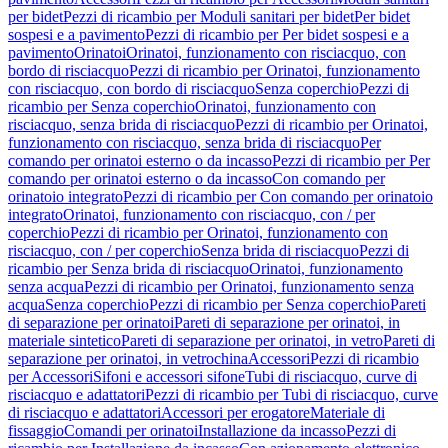
per bidet
Pezzi di ricambio per Moduli sanitari per bidet
Per bidet
sospesi e a pavimento
Pezzi di ricambio per Per bidet sospesi e a
pavimento
Orinatoi
Orinatoi, funzionamento con risciacquo, con
bordo di risciacquo
Pezzi di ricambio per Orinatoi, funzionamento
con risciacquo, con bordo di risciacquo
Senza coperchio
Pezzi di
ricambio per Senza coperchio
Orinatoi, funzionamento con
risciacquo, senza brida di risciacquo
Pezzi di ricambio per Orinatoi,
funzionamento con risciacquo, senza brida di risciacquo
Per
comando per orinatoi esterno o da incasso
Pezzi di ricambio per Per
comando per orinatoi esterno o da incasso
Con comando per
orinatoio integrato
Pezzi di ricambio per Con comando per orinatoio
integrato
Orinatoi, funzionamento con risciacquo, con / per
coperchio
Pezzi di ricambio per Orinatoi, funzionamento con
risciacquo, con / per coperchio
Senza brida di risciacquo
Pezzi di
ricambio per Senza brida di risciacquo
Orinatoi, funzionamento
senza acqua
Pezzi di ricambio per Orinatoi, funzionamento senza
acqua
Senza coperchio
Pezzi di ricambio per Senza coperchio
Pareti
di separazione per orinatoi
Pareti di separazione per orinatoi, in
materiale sintetico
Pareti di separazione per orinatoi, in vetro
Pareti di
separazione per orinatoi, in vetrochina
Accessori
Pezzi di ricambio
per Accessori
Sifoni e accessori sifone
Tubi di risciacquo, curve di
risciacquo e adattatori
Pezzi di ricambio per Tubi di risciacquo, curve
di risciacquo e adattatori
Accessori per erogatore
Materiale di
fissaggio
Comandi per orinatoi
Installazione da incasso
Pezzi di