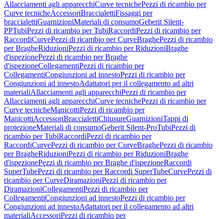
Allacciamenti agli apparecchi
Curve tecniche
Pezzi di ricambio per
Curve tecniche
Accessori
Braccialetti
Fissaggi per
braccialetti
Guarnizioni
Materiali di consumo
Geberit Silent-
PP
Tubi
Pezzi di ricambio per Tubi
Raccordi
Pezzi di ricambio per
Raccordi
Curve
Pezzi di ricambio per Curve
Braghe
Pezzi di ricambio
per Braghe
Riduzioni
Pezzi di ricambio per Riduzioni
Braghe
d'ispezione
Pezzi di ricambio per Braghe
d'ispezione
Collegamenti
Pezzi di ricambio per
Collegamenti
Congiunzioni ad innesto
Pezzi di ricambio per
Congiunzioni ad innesto
Adattatori per il collegamento ad altri
materiali
Allacciamenti agli apparecchi
Pezzi di ricambio per
Allacciamenti agli apparecchi
Curve tecniche
Pezzi di ricambio per
Curve tecniche
Manicotti
Pezzi di ricambio per
Manicotti
Accessori
Braccialetti
Chiusure
Guarnizioni
Tappi di
protezione
Materiali di consumo
Geberit Silent-Pro
Tubi
Pezzi di
ricambio per Tubi
Raccordi
Pezzi di ricambio per
Raccordi
Curve
Pezzi di ricambio per Curve
Braghe
Pezzi di ricambio
per Braghe
Riduzioni
Pezzi di ricambio per Riduzioni
Braghe
d'ispezione
Pezzi di ricambio per Braghe d'ispezione
Raccordi
SuperTube
Pezzi di ricambio per Raccordi SuperTube
Curve
Pezzi di
ricambio per Curve
Diramazioni
Pezzi di ricambio per
Diramazioni
Collegamenti
Pezzi di ricambio per
Collegamenti
Congiunzioni ad innesto
Pezzi di ricambio per
Congiunzioni ad innesto
Adattatori per il collegamento ad altri
materiali
Accessori
Pezzi di ricambio per