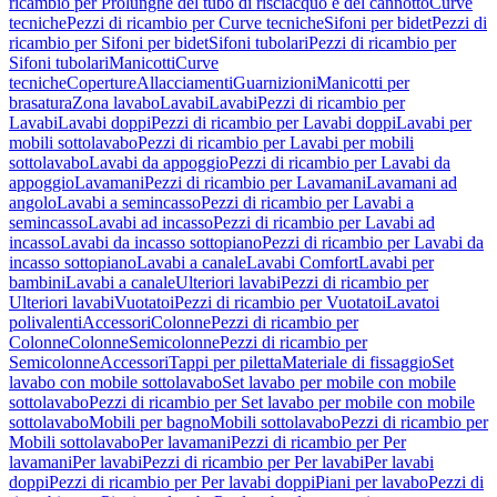
ricambio per Prolunghe del tubo di risciacquo e del cannotto
Curve
tecniche
Pezzi di ricambio per Curve tecniche
Sifoni per bidet
Pezzi di
ricambio per Sifoni per bidet
Sifoni tubolari
Pezzi di ricambio per
Sifoni tubolari
Manicotti
Curve
tecniche
Coperture
Allacciamenti
Guarnizioni
Manicotti per
brasatura
Zona lavabo
Lavabi
Lavabi
Pezzi di ricambio per
Lavabi
Lavabi doppi
Pezzi di ricambio per Lavabi doppi
Lavabi per
mobili sottolavabo
Pezzi di ricambio per Lavabi per mobili
sottolavabo
Lavabi da appoggio
Pezzi di ricambio per Lavabi da
appoggio
Lavamani
Pezzi di ricambio per Lavamani
Lavamani ad
angolo
Lavabi a semincasso
Pezzi di ricambio per Lavabi a
semincasso
Lavabi ad incasso
Pezzi di ricambio per Lavabi ad
incasso
Lavabi da incasso sottopiano
Pezzi di ricambio per Lavabi da
incasso sottopiano
Lavabi a canale
Lavabi Comfort
Lavabi per
bambini
Lavabi a canale
Ulteriori lavabi
Pezzi di ricambio per
Ulteriori lavabi
Vuotatoi
Pezzi di ricambio per Vuotatoi
Lavatoi
polivalenti
Accessori
Colonne
Pezzi di ricambio per
Colonne
Colonne
Semicolonne
Pezzi di ricambio per
Semicolonne
Accessori
Tappi per piletta
Materiale di fissaggio
Set
lavabo con mobile sottolavabo
Set lavabo per mobile con mobile
sottolavabo
Pezzi di ricambio per Set lavabo per mobile con mobile
sottolavabo
Mobili per bagno
Mobili sottolavabo
Pezzi di ricambio per
Mobili sottolavabo
Per lavamani
Pezzi di ricambio per Per
lavamani
Per lavabi
Pezzi di ricambio per Per lavabi
Per lavabi
doppi
Pezzi di ricambio per Per lavabi doppi
Piani per lavabo
Pezzi di