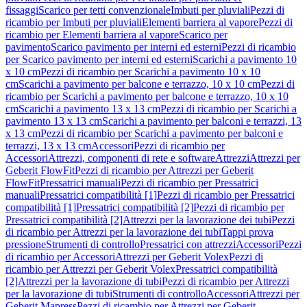
fissaggi
Scarico per tetti convenzionale
Imbuti per pluviali
Pezzi di
ricambio per Imbuti per pluviali
Elementi barriera al vapore
Pezzi di
ricambio per Elementi barriera al vapore
Scarico per
pavimento
Scarico pavimento per interni ed esterni
Pezzi di ricambio
per Scarico pavimento per interni ed esterni
Scarichi a pavimento 10
x 10 cm
Pezzi di ricambio per Scarichi a pavimento 10 x 10
cm
Scarichi a pavimento per balcone e terrazzo, 10 x 10 cm
Pezzi di
ricambio per Scarichi a pavimento per balcone e terrazzo, 10 x 10
cm
Scarichi a pavimento 13 x 13 cm
Pezzi di ricambio per Scarichi a
pavimento 13 x 13 cm
Scarichi a pavimento per balconi e terrazzi, 13
x 13 cm
Pezzi di ricambio per Scarichi a pavimento per balconi e
terrazzi, 13 x 13 cm
Accessori
Pezzi di ricambio per
Accessori
Attrezzi, componenti di rete e software
Attrezzi
Attrezzi per
Geberit FlowFit
Pezzi di ricambio per Attrezzi per Geberit
FlowFit
Pressatrici manuali
Pezzi di ricambio per Pressatrici
manuali
Pressatrici compatibilità [1]
Pezzi di ricambio per Pressatrici
compatibilità [1]
Pressatrici compatibilità [2]
Pezzi di ricambio per
Pressatrici compatibilità [2]
Attrezzi per la lavorazione dei tubi
Pezzi
di ricambio per Attrezzi per la lavorazione dei tubi
Tappi prova
pressione
Strumenti di controllo
Pressatrici con attrezzi
Accessori
Pezzi
di ricambio per Accessori
Attrezzi per Geberit Volex
Pezzi di
ricambio per Attrezzi per Geberit Volex
Pressatrici compatibilità
[2]
Attrezzi per la lavorazione di tubi
Pezzi di ricambio per Attrezzi
per la lavorazione di tubi
Strumenti di controllo
Accessori
Attrezzi per
Geberit Mapress
Pezzi di ricambio per Attrezzi per Geberit