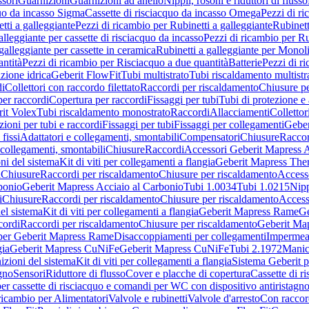
sori
Guarnizioni
Guarnizioni ad anello
Nippli, rosoni e riduttori di flusso
quo da incasso Sigma
Cassette di risciacquo da incasso Omega
Pezzi di r
tti a galleggiante
Pezzi di ricambio per Rubinetti a galleggiante
Rubinett
alleggiante per cassette di risciacquo da incasso
Pezzi di ricambio per Ru
galleggiante per cassette in ceramica
Rubinetti a galleggiante per Monol
ntità
Pezzi di ricambio per Risciacquo a due quantità
Batterie
Pezzi di r
ione idrica
Geberit FlowFit
Tubi multistrato
Tubi riscaldamento multistr
i
Collettori con raccordo filettato
Raccordi per riscaldamento
Chiusure pe
per raccordi
Copertura per raccordi
Fissaggi per tubi
Tubi di protezione e 
it Volex
Tubi riscaldamento monostrato
Raccordi
Allacciamenti
Collettor
ioni per tubi e raccordi
Fissaggi per tubi
Fissaggi per collegamenti
Geber
 fissi
Adattatori e collegamenti, smontabili
Compensatori
Chiusure
Raccor
 collegamenti, smontabili
Chiusure
Raccordi
Accessori Geberit Mapress 
ni del sistema
Kit di viti per collegamenti a flangia
Geberit Mapress The
i
Chiusure
Raccordi per riscaldamento
Chiusure per riscaldamento
Access
bonio
Geberit Mapress Acciaio al Carbonio
Tubi 1.0034
Tubi 1.0215
Nipp
i
Chiusure
Raccordi per riscaldamento
Chiusure per riscaldamento
Access
el sistema
Kit di viti per collegamenti a flangia
Geberit Mapress Rame
Ge
cordi
Raccordi per riscaldamento
Chiusure per riscaldamento
Geberit Ma
per Geberit Mapress Rame
Disaccoppiamenti per collegamenti
Impermeab
gia
Geberit Mapress CuNiFe
Geberit Mapress CuNiFe
Tubi 2.1972
Manic
izioni del sistema
Kit di viti per collegamenti a flangia
Sistema Geberit p
agno
Sensori
Riduttore di flusso
Cover e placche di copertura
Cassette di r
er cassette di risciacquo e comandi per WC con dispositivo antiristagn
ricambio per Alimentatori
Valvole e rubinetti
Valvole d'arresto
Con raccor