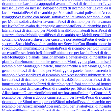
ricambio per Lavabi da appoggio
Lavamani
Pezzi di ricambio per Lav
incasso
Lavabi da incasso sottopiano
Pezzi di ricambio per Lavabi da i
lavabi
Vuotatoi
Pezzi di ricambio per Vuotatoi
Lavatoi polivalenti
Acces
fissaggio
Set lavabo con mobile sottolavabo
Set lavabo per mobile con
per Mobili sottolavabo
Per lavamani
Pezzi di ricambio per Per lavaman
per lavabo
Per lavabo da appoggio arrotondato
Pezzi di ricambio per P
laterali
Pezzi di ricambio per Mobili laterali
Mobili laterali bassi
Pezzi di
a mezza altezza
Mobili pensili
Pezzi di ricambio per Mobili pensili
Ulte
contenitore
Accessori
Inserti per cassetti e portaoggetti
Portasalviette e 
specchio
Specchio
Pezzi di ricambio per Specchio
Con illuminazione in
specchio
Con illuminazione integrata
Pezzi di ricambio per Con illumin
accessori
Prese elettriche
Rubinetti
Rubinetterie per lavabo
Pezzi di rica
rete
Montaggio a pianale, funzionamento a batteria
Pezzi di ricambio p
pianale, funzionamento tramite generatore
Montaggio a pianale, misc
ricambio per Montaggio a parete, funzionamento a rete
Montaggio a pa
generatore
Pezzi di ricambio per Montaggio a parete, funzionamento t
manopole
Accessori
Pezzi di ricambio per Accessori
Per rubinetterie pe
lavabi
Pezzi di ricambio per Sifoni per lavabi
Sifoni tubolari
Pezzi di ri
immersione per lavabo
Pezzi di ricambio per Sifoni con tubo ad immer
compatto
Sifoni da incasso
Pezzi di ricambio per Sifoni da incasso
Alla
Allacciamenti
Guarnizioni
Manicotti per brasatura
Prolunghe
Comandi
S
ricambio per Sifoni a doppia camera
Giunti per lavello
Pezzi di ricambi
ricambio per Sifoni per apparecchi
Sifoni tubolari
Pezzi di ricambio per
ricambio per Allacciamenti
Accessori
Sifoni per lavatoi
Pezzi di ricambi
Manicotti
Pilette di scarico
Pezzi di ricambio per Pilette di scarico
Acces