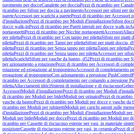
pavimento per docce
Canalette per doccia
Pezzi di ricambio per Canale
ricambio per Sifoni per doccia a pavimento
Accessori per sifoni per d
parete
Accessori per scarichi a parete
Pezzi di ricambio per Accessori pe
d'installazione
Pezzi di ricambio per Moduli d'installazione
Sifoni docci
docce walk-in
Pezzi di ricambio per Pareti laterali per docce walk-in
Ac
portaoggetti
Pezzi di ricambio per Nicchie portaoggetti
Accessori
Allac
per piletta
Pezzi di ricambio per Con tappo per piletta
Sifoni per piatti 
piletta
Pezzi di ricambio per Tappi per piletta
Sifoni per piatti doccia, d
piletta
Pezzi di ricambio per Senza tappo per piletta
Tappi per piletta
Pez
piletta
Pezzi di ricambio per Senza tappo per piletta
Accessori per sifoni
piletta
Scarichi
Sifoni per vasche da bagno, d52
Pezzi di ricambio per S
per azionamento a rotazione
Pezzi di ricambio per Accessori di compl
rotazione ed erogazione al troppopieno
Accessori di completamento pe
erogazione al troppopieno
Con azionamento a pressione PushControl
P
ricambio per Accessori di completamento per comando a pressione P
piletta
Allacciamenti idrici
Sistemi di installazione e di risciacquo
Geber
Accessori
Moduli d'installazione
Pezzi di ricambio per Moduli d'install
di ricambio per Moduli per bidet
Moduli per orinatoi
Pezzi di ricambio 
vasche da bagno
Pezzi di ricambio per Moduli per docce e vasche da
ricambio per Moduli per rubinetti
Moduli per carichi agenti sulle mens
d'installazione
Pezzi di ricambio per Moduli d'installazione
Moduli pe
Moduli per bidet
Moduli per docce
Pezzi di ricambio per Moduli per d
ricambio per Cassette di risciacquo esterne per vasi, in materiale sintet
posizione
Cassette di risciacquo esterne per vasi, in ceramica
Pezzi di r