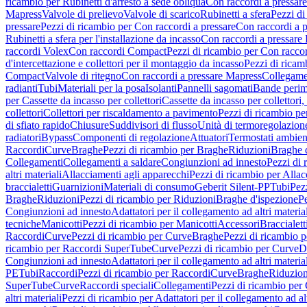
ricambio per Rubinetti d'arresto a sede obliqua
Con raccordi a pressar
Mapress
Valvole di prelievo
Valvole di scarico
Rubinetti a sfera
Pezzi di
pressare
Pezzi di ricambio per Con raccordi a pressare
Con raccordi a 
Rubinetti a sfera per l'installazione da incasso
Con raccordi a pressare
raccordi Volex
Con raccordi Compact
Pezzi di ricambio per Con racc
d'intercettazione e collettori per il montaggio da incasso
Pezzi di ricamb
Compact
Valvole di ritegno
Con raccordi a pressare Mapress
Collegamen
radianti
Tubi
Materiali per la posa
Isolanti
Pannelli sagomati
Bande perim
per Cassette da incasso per collettori
Cassette da incasso per collettori,
collettori
Collettori per riscaldamento a pavimento
Pezzi di ricambio pe
di sfiato rapido
Chiusure
Suddivisori di flusso
Unità di termoregolazion
radiatori
Bypass
Componenti di regolazione
Attuatori
Termostati ambien
Raccordi
Curve
Braghe
Pezzi di ricambio per Braghe
Riduzioni
Braghe 
Collegamenti
Collegamenti a saldare
Congiunzioni ad innesto
Pezzi di 
altri materiali
Allacciamenti agli apparecchi
Pezzi di ricambio per Allac
braccialetti
Guarnizioni
Materiali di consumo
Geberit Silent-PP
Tubi
Pez
Braghe
Riduzioni
Pezzi di ricambio per Riduzioni
Braghe d'ispezione
Pe
Congiunzioni ad innesto
Adattatori per il collegamento ad altri materia
tecniche
Manicotti
Pezzi di ricambio per Manicotti
Accessori
Braccialett
Raccordi
Curve
Pezzi di ricambio per Curve
Braghe
Pezzi di ricambio 
ricambio per Raccordi SuperTube
Curve
Pezzi di ricambio per Curve
D
Congiunzioni ad innesto
Adattatori per il collegamento ad altri materia
PE
Tubi
Raccordi
Pezzi di ricambio per Raccordi
Curve
Braghe
Riduzion
SuperTube
Curve
Raccordi speciali
Collegamenti
Pezzi di ricambio per
altri materiali
Pezzi di ricambio per Adattatori per il collegamento ad alt