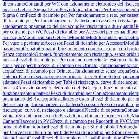
di consumo
Comandi per WC con azionamento elettronico del risciac
incasso Geberit Sigma 12 cm
Pezzi di ricambio per Per funzionamento 
Sigma 8 cm
Pezzi di ricambio per Per funzionamento a rete, per casse
di ricambio per Per funzionamento a batteria, per cassette di risciac
azionamento pneumatico del risciacquo
Per risciacquo a due quantità
P
per comandi per WC
Pezzi di ricambio per Accessori per comandi pe
risciacquo
Moduli sanitari Geberit Monolith
Moduli sanitari per vasi
Pez
Per vaso a pavimento
Accessori
Pezzi di ricambio per Accessori
Moduli 
pavimento
Orinatoi
Orinatoi, funzionamento con risciacquo, con bordo 
Senza coperchio
Orinatoi, funzionamento con risciacquo, senza brida d
incasso
Pezzi di ricambio per Per comando per orinatoi esterno o da i
con / per coperchio
Pezzi di ricambio per Orinatoi, funzionamento con 
acqua
Pezzi di ricambio per Orinatoi, funzionamento senza acqua
Senz
sintetico
Pareti di separazione per orinatoi, in vetro
Pareti di separazion
adattatori
Pezzi di ricambio per Tubi di risciacquo, curve di risciacquo 
incasso
Con azionamento elettronico del risciacquo, funzionamento a r
funzionamento a batteria
Pezzi di ricambio per Con azionamento elettr
pneumatico del risciacquo
Installazione esterna
Pezzi di ricambio per In
del risciacquo, funzionamento a batteria
Accessori
Pezzi di ricambio pe
risciacquo, curve di risciacquo e adattatori
Placche di copertura
Comand
vuotatoi
Sifoni
Curve tecniche
Pezzi di ricambio per Curve tecniche
Man
Cannotti
Raccordi in PVC
Pezzi di ricambio per Raccordi in PVC
Mors
orinatoio
Sifoni tubolari
Pezzi di ricambio per Sifoni tubolari
Prolunghe 
per Curve tecniche
Sifoni per bidet
Pezzi di ricambio per Sifoni per bid
lavabo
Lavabi
Lavabi
Pezzi di ricambio per Lavabi
Lavabi doppi
Pezzi 