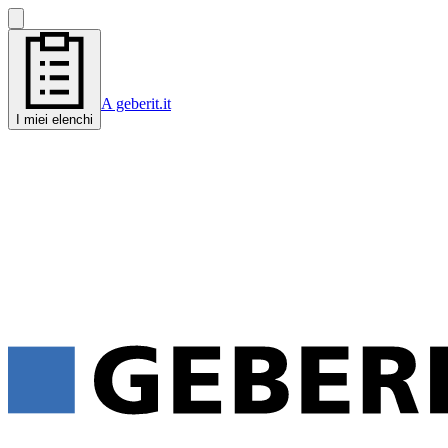
A geberit.it
I miei elenchi