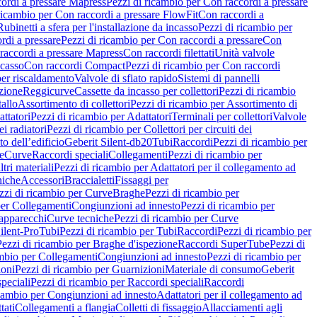
ordi a pressare Mapress
Pezzi di ricambio per Con raccordi a pressare
ricambio per Con raccordi a pressare FlowFit
Con raccordi a
Rubinetti a sfera per l'installazione da incasso
Pezzi di ricambio per
rdi a pressare
Pezzi di ricambio per Con raccordi a pressare
Con
raccordi a pressare Mapress
Con raccordi filettati
Unità valvole
ncasso
Con raccordi Compact
Pezzi di ricambio per Con raccordi
per riscaldamento
Valvole di sfiato rapido
Sistemi di pannelli
azione
Reggicurve
Cassette da incasso per collettori
Pezzi di ricambio
tallo
Assortimento di collettori
Pezzi di ricambio per Assortimento di
ttatori
Pezzi di ricambio per Adattatori
Terminali per collettori
Valvole
ei radiatori
Pezzi di ricambio per Collettori per circuiti dei
o dell’edificio
Geberit Silent-db20
Tubi
Raccordi
Pezzi di ricambio per
e
Curve
Raccordi speciali
Collegamenti
Pezzi di ricambio per
tri materiali
Pezzi di ricambio per Adattatori per il collegamento ad
niche
Accessori
Braccialetti
Fissaggi per
zzi di ricambio per Curve
Braghe
Pezzi di ricambio per
per Collegamenti
Congiunzioni ad innesto
Pezzi di ricambio per
 apparecchi
Curve tecniche
Pezzi di ricambio per Curve
ilent-Pro
Tubi
Pezzi di ricambio per Tubi
Raccordi
Pezzi di ricambio per
Pezzi di ricambio per Braghe d'ispezione
Raccordi SuperTube
Pezzi di
ambio per Collegamenti
Congiunzioni ad innesto
Pezzi di ricambio per
ioni
Pezzi di ricambio per Guarnizioni
Materiale di consumo
Geberit
peciali
Pezzi di ricambio per Raccordi speciali
Raccordi
icambio per Congiunzioni ad innesto
Adattatori per il collegamento ad
tati
Collegamenti a flangia
Colletti di fissaggio
Allacciamenti agli