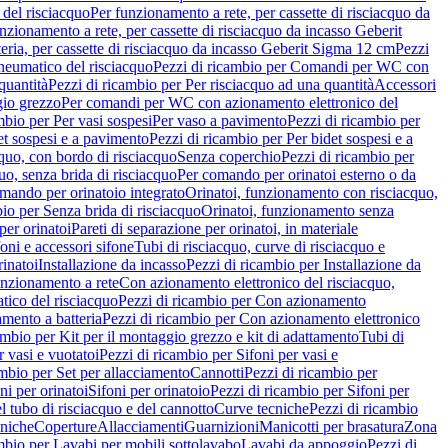
del risciacquo
Per funzionamento a rete, per cassette di risciacquo da
nzionamento a rete, per cassette di risciacquo da incasso Geberit
eria, per cassette di risciacquo da incasso Geberit Sigma 12 cm
Pezzi
umatico del risciacquo
Pezzi di ricambio per Comandi per WC con
quantità
Pezzi di ricambio per Per risciacquo ad una quantità
Accessori
gio grezzo
Per comandi per WC con azionamento elettronico del
mbio per Per vasi sospesi
Per vaso a pavimento
Pezzi di ricambio per
et sospesi e a pavimento
Pezzi di ricambio per Per bidet sospesi e a
quo, con bordo di risciacquo
Senza coperchio
Pezzi di ricambio per
uo, senza brida di risciacquo
Per comando per orinatoi esterno o da
mando per orinatoio integrato
Orinatoi, funzionamento con risciacquo,
bio per Senza brida di risciacquo
Orinatoi, funzionamento senza
per orinatoi
Pareti di separazione per orinatoi, in materiale
foni e accessori sifone
Tubi di risciacquo, curve di risciacquo e
inatoi
Installazione da incasso
Pezzi di ricambio per Installazione da
unzionamento a rete
Con azionamento elettronico del risciacquo,
ico del risciacquo
Pezzi di ricambio per Con azionamento
mento a batteria
Pezzi di ricambio per Con azionamento elettronico
ambio per Kit per il montaggio grezzo e kit di adattamento
Tubi di
r vasi e vuotatoi
Pezzi di ricambio per Sifoni per vasi e
ambio per Set per allacciamento
Cannotti
Pezzi di ricambio per
ni per orinatoi
Sifoni per orinatoio
Pezzi di ricambio per Sifoni per
l tubo di risciacquo e del cannotto
Curve tecniche
Pezzi di ricambio
cniche
Coperture
Allacciamenti
Guarnizioni
Manicotti per brasatura
Zona
mbio per Lavabi per mobili sottolavabo
Lavabi da appoggio
Pezzi di