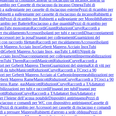
Materiali di consumo
Cassette di risciacquo da incasso
Cassette di
icambio per Cassette di risciacquo da incasso Omega
Tubi di
i a galleggiante per cassette di risciacquo esterne
Pezzi di ricambio per
binetti a galleggiante per cassette di risciacquo da incasso
Rubinetti a
ith
Pezzi di ricambio per Rubinetti a galleggiante per Monolith
Batterie
icambio per Batterie
Risciacquo a due quantità
Pezzi di ricambio per
ato
Tubi monostrato
Raccordi
Giunti
Riduzioni
Curve
Raccordi a
r riscaldamento
Accessori
Isolanti per tubi e raccordi
Disaccoppiamenti
accessori per la posa
Fissaggi per collegamenti
Guarnizioni del
i con raccordo filettato
Raccordi per riscaldamento
Accessori
Isolanti
it Mapress Acciaio Inox
Geberit Mapress Acciaio Inox
Tubi
di
Geberit Mapress Acciaio Inox, gas
Tubi 1.4401
Nippli da
Acciaio Inox
Disaccoppiamenti per collegamenti
Impermeabilizzazioni
rm
Tubi Therm
Raccordi
Manicotti
Riduzioni
Curve
Raccordi a
ori per Geberit Mapress Therm
Guarnizioni del sistema
Kit di viti per
li da tubo
Manicotti
Riduzioni
Curve
Raccordi a T
Croci a 90
ori per Geberit Mapress Acciaio al Carbonio
Impermeabilizzazioni per
berit Mapress Rame
Manicotti
Riduzioni
Curve
Raccordi a T
Croci a 90
press Rame, gas
Manicotti
Riduzioni
Curve
Raccordi a T
Adattatori
ilizzazioni per tubi e raccordi
Fissaggi per tubi
Fissaggi per
otti
Riduzioni
Curve
Raccordi a T
Adattatori fissi
Adattatori e
er l’Igiene dell’acqua potabile
Dispositivi antiristagno
Pezzi di
isciacquo e comandi per WC con dispositivo antiristagno
Cassette di
o
Pezzi di ricambio per Accessori per cassette di risciacquo e comandi
di a pressare Mapress
Rubinetti d'arresto a sede obliqua
Pezzi di