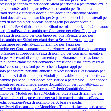
cessori per canalette per doccia
Sifoni per doccia a pavimento
Pezzi di
a pavimento
Scarichi a parete
Pezzi di ricambio per Scarichi a
iatti doccia e superfici doccia
Piatti doccia in vetrochina
Moduli
zioni doccia
Pezzi di ricambio per Separazioni doccia
Pareti laterali per
ezzi di ricambio per Nicchie portaoggetti per docce
Nicchie
occia, d52
Pezzi di ricambio per Sifoni per piatti doccia, d52
Con tappo
er piletta
Pezzi di ricambio per Con tappo per piletta
Tappi per
a
Pezzi di ricambio per Con tappo per piletta
Senza tappo per
i ricambio per Sifoni per piatti doccia Sestra
Senza tappo per
ccia
Tappi per piletta
Pezzi di ricambio per Tappi per
icambio per Con azionamento a rotazione
Accessori di completamento
rogazione al troppopieno
Pezzi di ricambio per Con azionamento a
bio per Accessori di completamento per azionamento a rotazione ed
ri di completamento per comando a pressione PushControl
Pezzi di
tta
Accessori per sifoni per vasche da bagno
Tappi per
mbio per Sistemi portanti
Pannellature
Accessori
Pezzi di ricambio per
lavabi
Pezzi di ricambio per Moduli per lavabi
Moduli per bidet
Pezzi
icambio per Moduli per docce con scarico a parete
Moduli per docce e
menti per pareti di separazione doccia
Moduli per rubinetti
Pezzi di
ori
Pezzi di ricambio per Accessori
Geberit Combifix
Moduli
cambio per Moduli per lavabi
Moduli per bidet
Pezzi di ricambio per
assette di risciacquo esterne per vasi, in materiale sintetico
Pezzi di
edia posizione
Pezzi di ricambio per A bassa e media
cco
Pezzi di ricambio per Monoblocco
Tubi di risciacquo per cassette