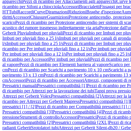
apparecchi
Pezzi di ricambio per Allacciamenti agli apparecchi
Curve t
ricambio per Sifoni a chiocciola
Accessori
Braccialetti
Fissaggi per bracc
HT
Tubi
Raccordi
Curve
Diramazioni
Riduzioni
Braghe d'ispezione
Aume
diritti
Accessori
Chiusure
Guarnizioni
Protezione antincendio, protezione
scarico
Pezzi di ricambio per Protezione antincendio per sistemi di sca
acustico del rumore trasmesso indirettamente via aria
Protezione dall'u
Geberit Pluvia
Imbuti per pluviali
Pezzi di ricambio per Imbuti per pluv
Imbuti per pluviali fino a 25 l/s
Imbuti per pluviali per canali di gronda
l/s
Imbuti per pluviali fino a 25 l/s
Pezzi di ricambio per Imbuti per pluvi
ricambio per Per imbuti per pluviali fino a 12 l/s
Per imbuti per pluviali
Per imbuti per pluviali fino a 12 l/s
Per imbuti per pluviali fino a 25 l/s
di ricambio per Accessori
Per imbuti per pluviali
Pezzi di ricambio per 
al vapore
Pezzi di ricambio per Elementi barriera al vapore
Scarico per
cm
Pezzi di ricambio per Scarichi a pavimento 10 x 10 cm
Scarichi a 
pavimento 13 x 13 cm
Pezzi di ricambio per Scarichi a pavimento 13 
cm
Accessori
Pezzi di ricambio per Accessori
Attrezzi, componenti di r
Pressatrici manuali
Pressatrici compatibilità [1]
Pezzi di ricambio per Pre
di ricambio per Attrezzi per la lavorazione dei tubi
Tappi prova pressi
Attrezzi per Geberit Volex
Pressatrici compatibilità [2]
Attrezzi per la l
ricambio per Attrezzi per Geberit Mapress
Pressatrici compatibilità [1]
pressatrici [1] / [2]
Pezzi di ricambio per Compatibilità pressatrici [1] / 
Pressatrici compatibilità [3]
Pressatrici compatibilità [4]
Pezzi di ricambi
pressione
Strumenti di controllo
Accessori
Pressatrici
Pezzi di ricambio p
Pressatrici compatibilità [2]
Pressatrici compatibilità [2XL]
Pezzi di ric
radianti Geberit
Srotolatori tubi
Attrezzi per Geberit Silent-db20 / Gebe