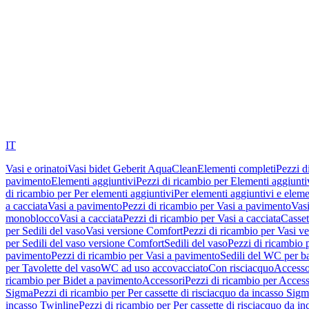
IT
Vasi e orinatoi
Vasi bidet Geberit AquaClean
Elementi completi
Pezzi d
pavimento
Elementi aggiuntivi
Pezzi di ricambio per Elementi aggiunti
di ricambio per Per elementi aggiuntivi
Per elementi aggiuntivi e eleme
a cacciata
Vasi a pavimento
Pezzi di ricambio per Vasi a pavimento
Vasi
monoblocco
Vasi a cacciata
Pezzi di ricambio per Vasi a cacciata
Casset
per Sedili del vaso
Vasi versione Comfort
Pezzi di ricambio per Vasi v
per Sedili del vaso versione Comfort
Sedili del vaso
Pezzi di ricambio p
pavimento
Pezzi di ricambio per Vasi a pavimento
Sedili del WC per b
per Tavolette del vaso
WC ad uso accovacciato
Con risciacquo
Accesso
ricambio per Bidet a pavimento
Accessori
Pezzi di ricambio per Access
Sigma
Pezzi di ricambio per Per cassette di risciacquo da incasso Sig
incasso Twinline
Pezzi di ricambio per Per cassette di risciacquo da i