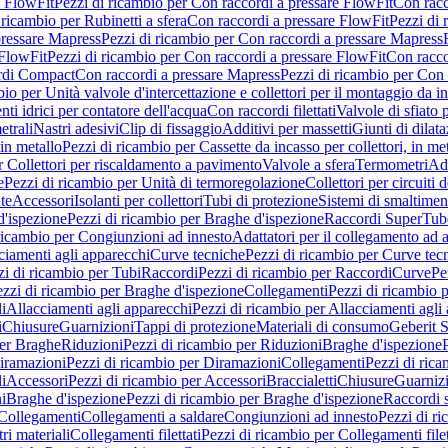
e FlowFit
Pezzi di ricambio per Con raccordi a pressare FlowFit
Con racc
 ricambio per Rubinetti a sfera
Con raccordi a pressare FlowFit
Pezzi di 
pressare Mapress
Pezzi di ricambio per Con raccordi a pressare Mapress
 FlowFit
Pezzi di ricambio per Con raccordi a pressare FlowFit
Con racco
ordi Compact
Con raccordi a pressare Mapress
Pezzi di ricambio per Con 
io per Unità valvole d'intercettazione e collettori per il montaggio da i
ti idrici per contatore dell'acqua
Con raccordi filettati
Valvole di sfiato 
etrali
Nastri adesivi
Clip di fissaggio
Additivi per massetti
Giunti di dilat
 in metallo
Pezzi di ricambio per Cassette da incasso per collettori, in me
r Collettori per riscaldamento a pavimento
Valvole a sfera
Termometri
Ada
e
Pezzi di ricambio per Unità di termoregolazione
Collettori per circuiti d
te
Accessori
Isolanti per collettori
Tubi di protezione
Sistemi di smaltiment
d'ispezione
Pezzi di ricambio per Braghe d'ispezione
Raccordi SuperTub
ricambio per Congiunzioni ad innesto
Adattatori per il collegamento ad al
ciamenti agli apparecchi
Curve tecniche
Pezzi di ricambio per Curve tec
zi di ricambio per Tubi
Raccordi
Pezzi di ricambio per Raccordi
Curve
Pe
zzi di ricambio per Braghe d'ispezione
Collegamenti
Pezzi di ricambio 
li
Allacciamenti agli apparecchi
Pezzi di ricambio per Allacciamenti agli
i
Chiusure
Guarnizioni
Tappi di protezione
Materiali di consumo
Geberit S
per Braghe
Riduzioni
Pezzi di ricambio per Riduzioni
Braghe d'ispezione
iramazioni
Pezzi di ricambio per Diramazioni
Collegamenti
Pezzi di ric
li
Accessori
Pezzi di ricambio per Accessori
Braccialetti
Chiusure
Guarniz
i
Braghe d'ispezione
Pezzi di ricambio per Braghe d'ispezione
Raccordi s
 Collegamenti
Collegamenti a saldare
Congiunzioni ad innesto
Pezzi di r
ri materiali
Collegamenti filettati
Pezzi di ricambio per Collegamenti filet