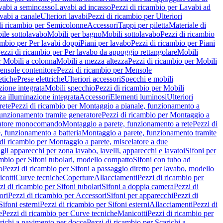
vabi a semincasso
Lavabi ad incasso
Pezzi di ricambio per Lavabi ad
vabi a canale
Ulteriori lavabi
Pezzi di ricambio per Ulteriori
di ricambio per Semicolonne
Accessori
Tappi per piletta
Materiale di
ile sottolavabo
Mobili per bagno
Mobili sottolavabo
Pezzi di ricambio
ambio per Per lavabi doppi
Piani per lavabo
Pezzi di ricambio per Piani
ezzi di ricambio per Per lavabo da appoggio rettangolare
Mobili
r Mobili a colonna
Mobili a mezza altezza
Pezzi di ricambio per Mobili
nsole contenitore
Pezzi di ricambio per Mensole
tiche
Prese elettriche
Ulteriori accessori
Specchi e mobili
zione integrata
Mobili specchio
Pezzi di ricambio per Mobili
za illuminazione integrata
Accessori
Elementi luminosi
Ulteriori
rete
Pezzi di ricambio per Montaggio a pianale, funzionamento a
funzionamento tramite generatore
Pezzi di ricambio per Montaggio a
elatore monocomando
Montaggio a parete, funzionamento a rete
Pezzi di
, funzionamento a batteria
Montaggio a parete, funzionamento tramite
di ricambio per Montaggio a parete, miscelatore a due
gli apparecchi per zona lavabo, lavelli, apparecchi e lavatoi
Sifoni per
ambio per Sifoni tubolari, modello compatto
Sifoni con tubo ad
o
Pezzi di ricambio per Sifoni a passaggio diretto per lavabo, modello
cotti
Curve tecniche
Coperture
Allacciamenti
Pezzi di ricambio per
zi di ricambio per Sifoni tubolari
Sifoni a doppia camera
Pezzi di
ori
Pezzi di ricambio per Accessori
Sifoni per apparecchi
Pezzi di
Sifoni esterni
Pezzi di ricambio per Sifoni esterni
Allacciamenti
Pezzi di
e
Pezzi di ricambio per Curve tecniche
Manicotti
Pezzi di ricambio per
richi a pavimento per docce
Pezzi di ricambio per Scarichi a