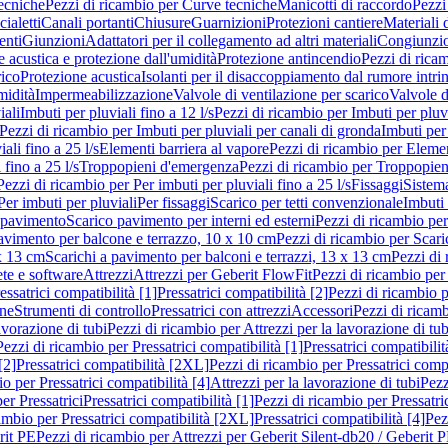
ecniche
Pezzi di ricambio per Curve tecniche
Manicotti di raccordo
Pezzi
ialetti
Canali portanti
Chiusure
Guarnizioni
Protezioni cantiere
Materiali
nti
Giunzioni
Adattatori per il collegamento ad altri materiali
Congiunzio
 acustica e protezione dall'umidità
Protezione antincendio
Pezzi di rica
rico
Protezione acustica
Isolanti per il disaccoppiamento dal rumore intri
midità
Impermeabilizzazione
Valvole di ventilazione per scarico
Valvole d
iali
Imbuti per pluviali fino a 12 l/s
Pezzi di ricambio per Imbuti per pluvi
Pezzi di ricambio per Imbuti per pluviali per canali di gronda
Imbuti per 
ali fino a 25 l/s
Elementi barriera al vapore
Pezzi di ricambio per Elemen
 fino a 25 l/s
Troppopieni d'emergenza
Pezzi di ricambio per Troppopie
Pezzi di ricambio per Per imbuti per pluviali fino a 25 l/s
Fissaggi
Sistem
Per imbuti per pluviali
Per fissaggi
Scarico per tetti convenzionale
Imbuti 
 pavimento
Scarico pavimento per interni ed esterni
Pezzi di ricambio per
pavimento per balcone e terrazzo, 10 x 10 cm
Pezzi di ricambio per Scari
x 13 cm
Scarichi a pavimento per balconi e terrazzi, 13 x 13 cm
Pezzi di 
ete e software
Attrezzi
Attrezzi per Geberit FlowFit
Pezzi di ricambio per
ssatrici compatibilità [1]
Pressatrici compatibilità [2]
Pezzi di ricambio p
one
Strumenti di controllo
Pressatrici con attrezzi
Accessori
Pezzi di ricam
avorazione di tubi
Pezzi di ricambio per Attrezzi per la lavorazione di tub
Pezzi di ricambio per Pressatrici compatibilità [1]
Pressatrici compatibilit
[2]
Pressatrici compatibilità [2XL]
Pezzi di ricambio per Pressatrici comp
o per Pressatrici compatibilità [4]
Attrezzi per la lavorazione di tubi
Pezz
er Pressatrici
Pressatrici compatibilità [1]
Pezzi di ricambio per Pressatric
ambio per Pressatrici compatibilità [2XL]
Pressatrici compatibilità [4]
Pez
rit PE
Pezzi di ricambio per Attrezzi per Geberit Silent-db20 / Geberit 