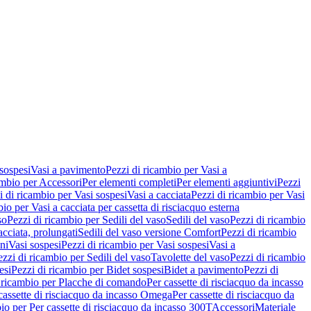
 sospesi
Vasi a pavimento
Pezzi di ricambio per Vasi a
ambio per Accessori
Per elementi completi
Per elementi aggiuntivi
Pezzi
i di ricambio per Vasi sospesi
Vasi a cacciata
Pezzi di ricambio per Vasi
io per Vasi a cacciata per cassetta di risciacquo esterna
so
Pezzi di ricambio per Sedili del vaso
Sedili del vaso
Pezzi di ricambio
acciata, prolungati
Sedili del vaso versione Comfort
Pezzi di ricambio
ni
Vasi sospesi
Pezzi di ricambio per Vasi sospesi
Vasi a
ezzi di ricambio per Sedili del vaso
Tavolette del vaso
Pezzi di ricambio
esi
Pezzi di ricambio per Bidet sospesi
Bidet a pavimento
Pezzi di
 ricambio per Placche di comando
Per cassette di risciacquo da incasso
 cassette di risciacquo da incasso Omega
Per cassette di risciacquo da
io per Per cassette di risciacquo da incasso 300T
Accessori
Materiale