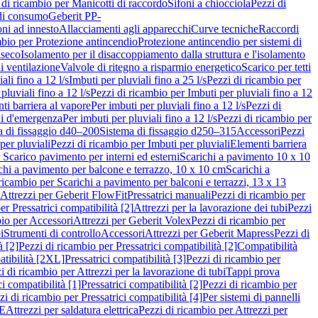
 di ricambio per Manicotti di raccordo
Sifoni a chiocciola
Pezzi di
 di consumo
Geberit PP-
ni ad innesto
Allacciamenti agli apparecchi
Curve tecniche
Raccordi
mbio per Protezione antincendio
Protezione antincendio per sistemi di
nseco
Isolamento per il disaccoppiamento dalla struttura e l'isolamento
i ventilazione
Valvole di ritegno a risparmio energetico
Scarico per tetti
ali fino a 12 l/s
Imbuti per pluviali fino a 25 l/s
Pezzi di ricambio per
pluviali fino a 12 l/s
Pezzi di ricambio per Imbuti per pluviali fino a 12
ti barriera al vapore
Per imbuti per pluviali fino a 12 l/s
Pezzi di
ni d'emergenza
Per imbuti per pluviali fino a 12 l/s
Pezzi di ricambio per
a di fissaggio d40–200
Sistema di fissaggio d250–315
Accessori
Pezzi
per pluviali
Pezzi di ricambio per Imbuti per pluviali
Elementi barriera
 Scarico pavimento per interni ed esterni
Scarichi a pavimento 10 x 10
chi a pavimento per balcone e terrazzo, 10 x 10 cm
Scarichi a
ricambio per Scarichi a pavimento per balconi e terrazzi, 13 x 13
 Attrezzi per Geberit FlowFit
Pressatrici manuali
Pezzi di ricambio per
er Pressatrici compatibilità [2]
Attrezzi per la lavorazione dei tubi
Pezzi
bio per Accessori
Attrezzi per Geberit Volex
Pezzi di ricambio per
i
Strumenti di controllo
Accessori
Attrezzi per Geberit Mapress
Pezzi di
à [2]
Pezzi di ricambio per Pressatrici compatibilità [2]
Compatibilità
atibilità [2XL]
Pressatrici compatibilità [3]
Pezzi di ricambio per
i di ricambio per Attrezzi per la lavorazione di tubi
Tappi prova
i compatibilità [1]
Pressatrici compatibilità [2]
Pezzi di ricambio per
zi di ricambio per Pressatrici compatibilità [4]
Per sistemi di pannelli
PE
Attrezzi per saldatura elettrica
Pezzi di ricambio per Attrezzi per