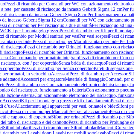
quo
Pezzi di ricambio per Comandi per WC con azionamento elettronico 
a rete, per cassette di risciacquo da incasso Geberit Sigma 12 cm
Per fu
tte di risciacquo da incasso Geberit Sigma 8 cm
Per funzionamento a batt
quo da incasso Geberit Sigma 12 cm
Comandi per WC con azionamento pne
ezzi di ricambio per Per risciacquo a due quantità
Per risciacquo ad una 
r WC
Kit per il montaggio grezzo
Pezzi di ricambio per Kit per il montag
zi di ricambio per Moduli sanitari per vasi
Per vasi sospesi
Pezzi di rica
sanitari per bidet
Pezzi di ricambio per Moduli sanitari per bidet
Per bid
di risciacquo
Pezzi di ricambio per Orinatoi, funzionamento con risciac
i risciacquo
Pezzi di ricambio per Orinatoi, funzionamento con risciacq
ncasso
Con comando per orinatoio integrato
Pezzi di ricambio per Con co
risciacquo, con / per coperchio
Senza brida di risciacquo
Pezzi di ricam
a coperchio
Pezzi di ricambio per Senza coperchio
Pareti di separazione 
e per orinatoi, in vetrochina
Accessori
Pezzi di ricambio per Accessori
Si
e adattatori
Accessori per erogatore
Materiale di fissaggio
Comandi per or
ete
Pezzi di ricambio per Con azionamento elettronico del risciacquo, f
onico del risciacquo, funzionamento a batteria
Con azionamento pneumat
stallazione esterna
Con azionamento elettronico del risciacquo, funziona
r Accessori
Kit per il montaggio grezzo e kit di adattamento
Pezzi di ric
i d’uso
Allacciamenti agli apparecchi per vasi, orinatoi e bidet
Sifoni pe
icotti
Pezzi di ricambio per Manicotti
Set per allacciamento
Pezzi di ric
etti e cappucci di copertura
Sifoni per orinatoi
Pezzi di ricambio per Sifo
del tubo di risciacquo e del cannotto
Pezzi di ricambio per Prolunghe de
et
Sifoni tubolari
Pezzi di ricambio per Sifoni tubolari
Manicotti
Curve te
di ricambio per Lavabi doppi
Lavabi per mobili sottolavabo
Pezzi di rica