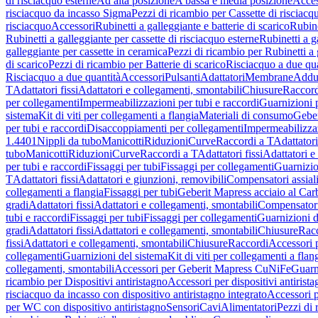
di risciacquo esterne
Ad alta posizione
A bassa e media posizione
Acces
risciacquo da incasso Sigma
Pezzi di ricambio per Cassette di risciac
risciacquo
Accessori
Rubinetti a galleggiante e batterie di scarico
Rubine
Rubinetti a galleggiante per cassette di risciacquo esterne
Rubinetti a g
galleggiante per cassette in ceramica
Pezzi di ricambio per Rubinetti a 
di scarico
Pezzi di ricambio per Batterie di scarico
Risciacquo a due qua
Risciacquo a due quantità
Accessori
Pulsanti
Adattatori
Membrane
Adduz
T
Adattatori fissi
Adattatori e collegamenti, smontabili
Chiusure
Raccord
per collegamenti
Impermeabilizzazioni per tubi e raccordi
Guarnizioni 
sistema
Kit di viti per collegamenti a flangia
Materiali di consumo
Geber
per tubi e raccordi
Disaccoppiamenti per collegamenti
Impermeabilizzaz
1.4401
Nippli da tubo
Manicotti
Riduzioni
Curve
Raccordi a T
Adattatori
tubo
Manicotti
Riduzioni
Curve
Raccordi a T
Adattatori fissi
Adattatori e
per tubi e raccordi
Fissaggi per tubi
Fissaggi per collegamenti
Guarnizio
T
Adattatori fissi
Adattatori e giunzioni, removibili
Compensatori assial
collegamenti a flangia
Fissaggi per tubi
Geberit Mapress acciaio al Car
gradi
Adattatori fissi
Adattatori e collegamenti, smontabili
Compensator
tubi e raccordi
Fissaggi per tubi
Fissaggi per collegamenti
Guarnizioni d
gradi
Adattatori fissi
Adattatori e collegamenti, smontabili
Chiusure
Rac
fissi
Adattatori e collegamenti, smontabili
Chiusure
Raccordi
Accessori 
collegamenti
Guarnizioni del sistema
Kit di viti per collegamenti a flan
collegamenti, smontabili
Accessori per Geberit Mapress CuNiFe
Guarn
ricambio per Dispositivi antiristagno
Accessori per dispositivi antirist
risciacquo da incasso con dispositivo antiristagno integrato
Accessori p
per WC con dispositivo antiristagno
Sensori
Cavi
Alimentatori
Pezzi di 