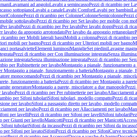
amani
Lavamani ad angolo
Lavabi a semincasso
Pezzi di ricambio per La
ncasso sottopiano
Lavabi a canale
Lavabi Comfort
Lavabi per bambini
La
sori
Colonne
Pezzi di ricambio per Colonne
Colonne
Semicolonne
Pezzi 
 mobile sottolavabo
Pezzi di ricambio per Set lavabo per mobile con mob
i
Per lavabi
Pezzi di ricambio per Per lavabi
Per lavabi doppi
Pezzi di ric
er lavabo da appoggio arrotondato
Per lavabo da appoggio rettangolare
P
 ricambio per Mobili laterali bassi
Mobili a colonna
Pezzi di ricambio pe
riori mobili per bagno
Pezzi di ricambio per Ulteriori mobili per bagno
Me
ganci portasalviette
Elementi luminosi
Maniglie
Set piedini
Lavagne magne
tegrata
Pezzi di ricambio per Con illuminazione integrata
Senza illumina
azione integrata
Senza illuminazione integrata
Pezzi di ricambio per Sen
mbio per Rubinetterie per lavabo
Montaggio a pianale, funzionamento a 
er Montaggio a pianale, funzionamento a batteria
Montaggio a pianale, 
elatore monocomando
Pezzi di ricambio per Montaggio a pianale, misc
rete, funzionamento a batteria
Pezzi di ricambio per Montaggio a parete
ramite generatore
Montaggio a parete, miscelatore a due manopole
Pezzi 
r lavabo
Pezzi di ricambio per Per rubinetterie per lavabo
Allacciamenti a
cambio per Sifoni tubolari
Sifoni tubolari, modello compatto
Pezzi di ric
sione per lavabo
Sifoni a passaggio diretto per lavabo, modello compatt
cciamenti per lavabo
Pezzi di ricambio per Allacciamenti per lavabo
Mani
ifoni per lavelli
Pezzi di ricambio per Sifoni per lavelli
Sifoni tubolari
Pez
o per Giunti per lavello
Manicotti
Pezzi di ricambio per Manicotti
Access
 Sifoni tubolari
Sifoni da incasso
Pezzi di ricambio per Sifoni da incasso
o per Sifoni per lavatoi
Sifoni
Pezzi di ricambio per Sifoni
Curve tecnich
sori
Pezzi di ricambio per Accessori
Docce e vasche da bagno
Docce
Sca