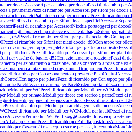
tte per doccia
Accessori per canalette per doccia
Pezzi di ricambio per Ac
occia a pavimento
Pezzi di ricambio per Accessori per sifoni per doccia 
r scarichi a parete
Piatti doccia e superfici doccia
Pezzi di ricambio per P
a specifici
Pezzi di ricambio per Sifoni doccia specifici
Accessori
Separa
cessori
Pezzi di ricambio per Accessori
Nicchie portaoggetti per docce
P
ciamenti agli apparecchi per docce e vasche da bagno
Sifoni per piatti d
doccia, d62
Pezzi di ricambio per Sifoni per piatti doccia, d62
Con tappo p
90
Pezzi di ricambio per Sifoni per piatti doccia, d90
Con tappo per pilett
zi di ricambio per Tappi per piletta
Sifoni per piatti doccia Sestra
Pezzi d
 per piatti doccia
Pezzi di ricambio per Accessori per sifoni per piatti do
ifoni per vasche da bagno, d52
Con azionamento a rotazione
Pezzi di r
etamento per azionamento a rotazione
Con azionamento a rotazione ed e
r azionamento a rotazione ed erogazione al troppopieno
Pezzi di ricam
ezzi di ricambio per Con azionamento a pressione PushControl
Accesso
ushControl
Con tappo per piletta
Pezzi di ricambio per Con tappo per pile
it Duofix
Pareti
Pezzi di ricambio per Pareti
Sistemi portanti
Pezzi di rica
azione
Moduli per WC
Pezzi di ricambio per Moduli per WC
Moduli per 
per Moduli per orinatoi
Moduli per docce con scarico a parete
Pezzi di r
 bagno
Elementi per pareti di separazione doccia
Pezzi di ricambio per Ele
ole
Pezzi di ricambio per Moduli per carichi agenti sulle mensole
Access
r WC
Pezzi di ricambio per Moduli per WC
Moduli per lavabi
Pezzi di ri
occe
Accessori
Per moduli WC
Per fissaggi
Cassette di risciacquo esterne
C
ico
Ad alta posizione
Pezzi di ricambio per Ad alta posizione
A bassa e m
icambio per Cassette di risciacquo esterne per vasi, in ceramica
Monoblo