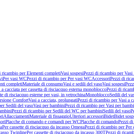
i ricambio per Elementi completi
Vasi sospesi
Pezzi di ricambio per Vasi
vi
Per vasi WC
Pezzi di ricambio per Per vasi WC
Accessori
Pezzi di ric
nti completi
Materiale di consumo
Vasi e sedili del vaso
Vasi sospesi
Pezz
 a cacciata per cassetta di risciacquo esterna monoblocco
Pezzi di ricamb
te di risciacquo esterne per vasi, in vetrochina
Monoblocco
Sedili del va
ersione Comfort
Vasi a cacciata, prolungati
Pezzi di ricambio per Vasi a c
er Sedili del vaso
Vasi per bambini
Pezzi di ricambio per Vasi per bambi
ambini
Pezzi di ricambio per Sedili del WC per bambini
Sedili del vaso
P
ri
Allacciamenti
Materiale di fissaggio
Ulteriori accessori
Bidet
Bidet sosp
ori
Placche di comando e comandi per WC
Placche di comando
Pezzi di
ma
Per cassette di risciacquo da incasso Omega
Pezzi di ricambio per Per
ncasso Twinline
Per cassette di risciacquo da incasso 300T
Pezzi di ricamb