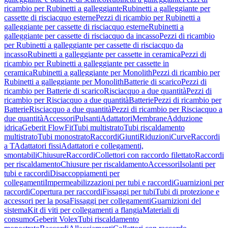
ricambio per Rubinetti a galleggiante
Rubinetti a galleggiante per
cassette di risciacquo esterne
Pezzi di ricambio per Rubinetti a
galleggiante per cassette di risciacquo esterne
Rubinetti a
galleggiante per cassette di risciacquo da incasso
Pezzi di ricambio
per Rubinetti a galleggiante per cassette di risciacquo da
incasso
Rubinetti a galleggiante per cassette in ceramica
Pezzi di
ricambio per Rubinetti a galleggiante per cassette in
ceramica
Rubinetti a galleggiante per Monolith
Pezzi di ricambio per
Rubinetti a galleggiante per Monolith
Batterie di scarico
Pezzi di
ricambio per Batterie di scarico
Risciacquo a due quantità
Pezzi di
ricambio per Risciacquo a due quantità
Batterie
Pezzi di ricambio per
Batterie
Risciacquo a due quantità
Pezzi di ricambio per Risciacquo a
due quantità
Accessori
Pulsanti
Adattatori
Membrane
Adduzione
idrica
Geberit FlowFit
Tubi multistrato
Tubi riscaldamento
multistrato
Tubi monostrato
Raccordi
Giunti
Riduzioni
Curve
Raccordi
a T
Adattatori fissi
Adattatori e collegamenti,
smontabili
Chiusure
Raccordi
Collettori con raccordo filettato
Raccordi
per riscaldamento
Chiusure per riscaldamento
Accessori
Isolanti per
tubi e raccordi
Disaccoppiamenti per
collegamenti
Impermeabilizzazioni per tubi e raccordi
Guarnizioni per
raccordi
Copertura per raccordi
Fissaggi per tubi
Tubi di protezione e
accessori per la posa
Fissaggi per collegamenti
Guarnizioni del
sistema
Kit di viti per collegamenti a flangia
Materiali di
consumo
Geberit Volex
Tubi riscaldamento