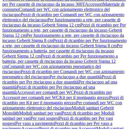
per Per cassette di risciacquo da incasso 300T
Accessori
Materiale di
consumo
Comandi per WC con azionamento elettronico del
risciacquo
Pezzi di ricambio per Comandi per WC con azionamento
elettronico del risciacquo
Per funzionamento a rete, per cassette di
risciacquo da incasso Geberit Sigma 12 cm
Pezzi di ricambio per Per
funzionamento a rete, per cassette di risciacquo da incasso Geberit
Sigma 12 cm
Per funzionamento a rete, per cassette di risciacquo da
incasso Geberit Sigma 8 cm
Pezzi di ricambio per Per funzionamento
a rete, per cassette di risciacquo da incasso Geberit Sigma 8 cm
Per
funzionamento a batteria, per cassette di risciacquo da incasso
Geberit Sigma 12 cm
Pezzi di ricambio per Per funzionamento a
batteria, per cassette di risciacquo da incasso Geberit Sigma 12
cm
Comandi per WC con azionamento pneumatico del
risciacquo
Pezzi di ricambio per Comandi per WC con azionamento
pneumatico del risciacquo
Per risciacquo a due quantità
Pezzi di
ricambio per Per risciacquo a due quantità
Per risciacquo ad una
quantità
Pezzi di ricambio per Per risciacquo ad una
quantità
Accessori per comandi per WC
Pezzi di ricambio per
Accessori per comandi per WC
Kit per il montaggio grezzo
Pezzi di
ricambio per Kit per il montaggio grezzo
Per comandi per WC con
azionamento elettronico del risciacquo
Moduli sanitari Geberit
Monolith
Moduli sanitari per vasi
Pezzi di ricambio per Moduli
sanitari per vasi
Per vasi sospesi
Pezzi di ricambio per Per vasi
sospesi
Per vaso a pavimento
Pezzi di ricambio per Per vaso a
pavimento
Accessori
Pezzi di ricambio per Accessori
Moduli sanitari