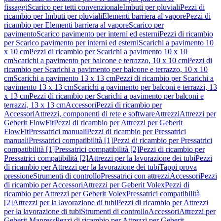
fissaggi
Scarico per tetti convenzionale
Imbuti per pluviali
Pezzi di
ricambio per Imbuti per pluviali
Elementi barriera al vapore
Pezzi di
ricambio per Elementi barriera al vapore
Scarico per
pavimento
Scarico pavimento per interni ed esterni
Pezzi di ricambio
per Scarico pavimento per interni ed esterni
Scarichi a pavimento 10
x 10 cm
Pezzi di ricambio per Scarichi a pavimento 10 x 10
cm
Scarichi a pavimento per balcone e terrazzo, 10 x 10 cm
Pezzi di
ricambio per Scarichi a pavimento per balcone e terrazzo, 10 x 10
cm
Scarichi a pavimento 13 x 13 cm
Pezzi di ricambio per Scarichi a
pavimento 13 x 13 cm
Scarichi a pavimento per balconi e terrazzi, 13
x 13 cm
Pezzi di ricambio per Scarichi a pavimento per balconi e
terrazzi, 13 x 13 cm
Accessori
Pezzi di ricambio per
Accessori
Attrezzi, componenti di rete e software
Attrezzi
Attrezzi per
Geberit FlowFit
Pezzi di ricambio per Attrezzi per Geberit
FlowFit
Pressatrici manuali
Pezzi di ricambio per Pressatrici
manuali
Pressatrici compatibilità [1]
Pezzi di ricambio per Pressatrici
compatibilità [1]
Pressatrici compatibilità [2]
Pezzi di ricambio per
Pressatrici compatibilità [2]
Attrezzi per la lavorazione dei tubi
Pezzi
di ricambio per Attrezzi per la lavorazione dei tubi
Tappi prova
pressione
Strumenti di controllo
Pressatrici con attrezzi
Accessori
Pezzi
di ricambio per Accessori
Attrezzi per Geberit Volex
Pezzi di
ricambio per Attrezzi per Geberit Volex
Pressatrici compatibilità
[2]
Attrezzi per la lavorazione di tubi
Pezzi di ricambio per Attrezzi
per la lavorazione di tubi
Strumenti di controllo
Accessori
Attrezzi per
Geberit Mapress
Pezzi di ricambio per Attrezzi per Geberit