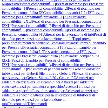
Mapress
Pressatrici compatibilità [1]
Pezzi di ricambio per Pressatrici
compatibilità [1]
Pressatrici compatibilità [2]
Pezzi di ricambio per
Pressatrici compatibilità [2]
Compatibilità pressatrici [1] / [2]
Pezzi di
ricambio per Compatibilità pressatrici [1] / [2]
Pressatrici
compatibilità [2XL]
Pezzi di ricambio per Pressatrici compatibilità
[2XL]
Pressatrici compatibilità [3]
Pezzi di ricambio per Pressatrici
compatibilità [3]
Pressatrici compatibilità [4]
Pezzi di ricambio per
Pressatrici compatibilità [4]
Attrezzi per la lavorazione di tubi
Pezzi di
ricambio per Attrezzi per la lavorazione di tubi
Tappi prova
pressione
Strumenti di controllo
Accessori
Pressatrici
Pezzi di ricambio
per Pressatrici
Pressatrici compatibilità [1]
Pezzi di ricambio per
Pressatrici compatibilità [1]
Pressatrici compatibilità [2]
Pezzi di
ricambio per Pressatrici compatibilità [2]
Pressatrici compatibilità
[2XL]
Pezzi di ricambio per Pressatrici compatibilità
[2XL]
Pressatrici compatibilità [4]
Pezzi di ricambio per Pressatrici
compatibilità [4]
Per sistemi di pannelli radianti Geberit
Srotolatori
tubi
Attrezzi per Geberit Silent-db20 / Geberit PE
Pezzi di ricambio
per Attrezzi per Geberit Silent-db20 / Geberit PE
Attrezzi per
saldatura elettrica
Pezzi di ricambio per Attrezzi per saldatura
elettrica
Attrezzi per saldatura a specchio
Accessori attrezzi per
saldatura a specchio
Pezzi di ricambio per Accessori attrezzi per
saldatura a specchio
Attrezzi per la lavorazione di tubi
Pezzi di
ricambio per Attrezzi per la lavorazione di
tubi
Telecomandi
Telecomandi