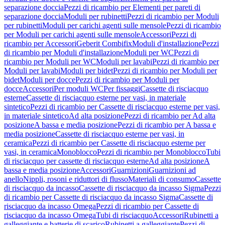
separazione doccia
Pezzi di ricambio per Elementi per pareti di
separazione doccia
Moduli per rubinetti
Pezzi di ricambio per Moduli
per rubinetti
Moduli per carichi agenti sulle mensole
Pezzi di ricambio
per Moduli per carichi agenti sulle mensole
Accessori
Pezzi di
ricambio per Accessori
Geberit Combifix
Moduli d'installazione
Pezzi
di ricambio per Moduli d'installazione
Moduli per WC
Pezzi di
ricambio per Moduli per WC
Moduli per lavabi
Pezzi di ricambio per
Moduli per lavabi
Moduli per bidet
Pezzi di ricambio per Moduli per
bidet
Moduli per docce
Pezzi di ricambio per Moduli per
docce
Accessori
Per moduli WC
Per fissaggi
Cassette di risciacquo
esterne
Cassette di risciacquo esterne per vasi, in materiale
sintetico
Pezzi di ricambio per Cassette di risciacquo esterne per vasi,
in materiale sintetico
Ad alta posizione
Pezzi di ricambio per Ad alta
posizione
A bassa e media posizione
Pezzi di ricambio per A bassa e
media posizione
Cassette di risciacquo esterne per vasi, in
ceramica
Pezzi di ricambio per Cassette di risciacquo esterne per
vasi, in ceramica
Monoblocco
Pezzi di ricambio per Monoblocco
Tubi
di risciacquo per cassette di risciacquo esterne
Ad alta posizione
A
bassa e media posizione
Accessori
Guarnizioni
Guarnizioni ad
anello
Nippli, rosoni e riduttori di flusso
Materiali di consumo
Cassette
di risciacquo da incasso
Cassette di risciacquo da incasso Sigma
Pezzi
di ricambio per Cassette di risciacquo da incasso Sigma
Cassette di
risciacquo da incasso Omega
Pezzi di ricambio per Cassette di
risciacquo da incasso Omega
Tubi di risciacquo
Accessori
Rubinetti a
galleggiante e batterie di scarico
Rubinetti a galleggiante
Pezzi di