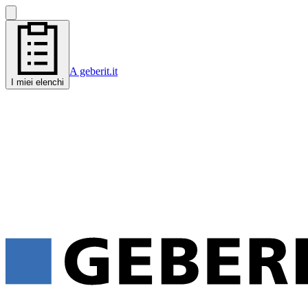
A geberit.it
I miei elenchi