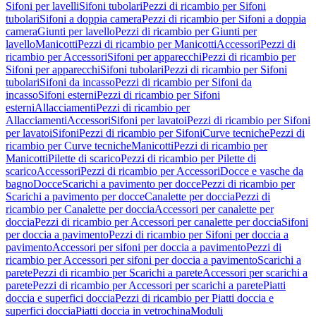
Sifoni per lavelli
Sifoni tubolari
Pezzi di ricambio per Sifoni
tubolari
Sifoni a doppia camera
Pezzi di ricambio per Sifoni a doppia
camera
Giunti per lavello
Pezzi di ricambio per Giunti per
lavello
Manicotti
Pezzi di ricambio per Manicotti
Accessori
Pezzi di
ricambio per Accessori
Sifoni per apparecchi
Pezzi di ricambio per
Sifoni per apparecchi
Sifoni tubolari
Pezzi di ricambio per Sifoni
tubolari
Sifoni da incasso
Pezzi di ricambio per Sifoni da
incasso
Sifoni esterni
Pezzi di ricambio per Sifoni
esterni
Allacciamenti
Pezzi di ricambio per
Allacciamenti
Accessori
Sifoni per lavatoi
Pezzi di ricambio per Sifoni
per lavatoi
Sifoni
Pezzi di ricambio per Sifoni
Curve tecniche
Pezzi di
ricambio per Curve tecniche
Manicotti
Pezzi di ricambio per
Manicotti
Pilette di scarico
Pezzi di ricambio per Pilette di
scarico
Accessori
Pezzi di ricambio per Accessori
Docce e vasche da
bagno
Docce
Scarichi a pavimento per docce
Pezzi di ricambio per
Scarichi a pavimento per docce
Canalette per doccia
Pezzi di
ricambio per Canalette per doccia
Accessori per canalette per
doccia
Pezzi di ricambio per Accessori per canalette per doccia
Sifoni
per doccia a pavimento
Pezzi di ricambio per Sifoni per doccia a
pavimento
Accessori per sifoni per doccia a pavimento
Pezzi di
ricambio per Accessori per sifoni per doccia a pavimento
Scarichi a
parete
Pezzi di ricambio per Scarichi a parete
Accessori per scarichi a
parete
Pezzi di ricambio per Accessori per scarichi a parete
Piatti
doccia e superfici doccia
Pezzi di ricambio per Piatti doccia e
superfici doccia
Piatti doccia in vetrochina
Moduli