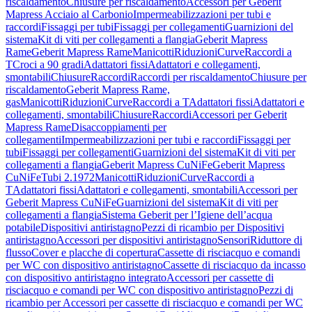
riscaldamento
Chiusure per riscaldamento
Accessori per Geberit
Mapress Acciaio al Carbonio
Impermeabilizzazioni per tubi e
raccordi
Fissaggi per tubi
Fissaggi per collegamenti
Guarnizioni del
sistema
Kit di viti per collegamenti a flangia
Geberit Mapress
Rame
Geberit Mapress Rame
Manicotti
Riduzioni
Curve
Raccordi a
T
Croci a 90 gradi
Adattatori fissi
Adattatori e collegamenti,
smontabili
Chiusure
Raccordi
Raccordi per riscaldamento
Chiusure per
riscaldamento
Geberit Mapress Rame,
gas
Manicotti
Riduzioni
Curve
Raccordi a T
Adattatori fissi
Adattatori e
collegamenti, smontabili
Chiusure
Raccordi
Accessori per Geberit
Mapress Rame
Disaccoppiamenti per
collegamenti
Impermeabilizzazioni per tubi e raccordi
Fissaggi per
tubi
Fissaggi per collegamenti
Guarnizioni del sistema
Kit di viti per
collegamenti a flangia
Geberit Mapress CuNiFe
Geberit Mapress
CuNiFe
Tubi 2.1972
Manicotti
Riduzioni
Curve
Raccordi a
T
Adattatori fissi
Adattatori e collegamenti, smontabili
Accessori per
Geberit Mapress CuNiFe
Guarnizioni del sistema
Kit di viti per
collegamenti a flangia
Sistema Geberit per l’Igiene dell’acqua
potabile
Dispositivi antiristagno
Pezzi di ricambio per Dispositivi
antiristagno
Accessori per dispositivi antiristagno
Sensori
Riduttore di
flusso
Cover e placche di copertura
Cassette di risciacquo e comandi
per WC con dispositivo antiristagno
Cassette di risciacquo da incasso
con dispositivo antiristagno integrato
Accessori per cassette di
risciacquo e comandi per WC con dispositivo antiristagno
Pezzi di
ricambio per Accessori per cassette di risciacquo e comandi per WC