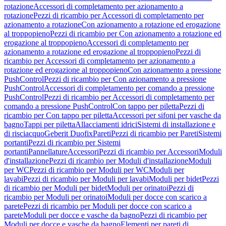
rotazione
Accessori di completamento per azionamento a
rotazione
Pezzi di ricambio per Accessori di completamento per
azionamento a rotazione
Con azionamento a rotazione ed erogazione
al troppopieno
Pezzi di ricambio per Con azionamento a rotazione ed
erogazione al troppopieno
Accessori di completamento per
azionamento a rotazione ed erogazione al troppopieno
Pezzi di
ricambio per Accessori di completamento per azionamento a
rotazione ed erogazione al troppopieno
Con azionamento a pressione
PushControl
Pezzi di ricambio per Con azionamento a pressione
PushControl
Accessori di completamento per comando a pressione
PushControl
Pezzi di ricambio per Accessori di completamento per
comando a pressione PushControl
Con tappo per piletta
Pezzi di
ricambio per Con tappo per piletta
Accessori per sifoni per vasche da
bagno
Tappi per piletta
Allacciamenti idrici
Sistemi di installazione e
di risciacquo
Geberit Duofix
Pareti
Pezzi di ricambio per Pareti
Sistemi
portanti
Pezzi di ricambio per Sistemi
portanti
Pannellature
Accessori
Pezzi di ricambio per Accessori
Moduli
d'installazione
Pezzi di ricambio per Moduli d'installazione
Moduli
per WC
Pezzi di ricambio per Moduli per WC
Moduli per
lavabi
Pezzi di ricambio per Moduli per lavabi
Moduli per bidet
Pezzi
di ricambio per Moduli per bidet
Moduli per orinatoi
Pezzi di
ricambio per Moduli per orinatoi
Moduli per docce con scarico a
parete
Pezzi di ricambio per Moduli per docce con scarico a
parete
Moduli per docce e vasche da bagno
Pezzi di ricambio per
Moduli per docce e vasche da bagno
Elementi per pareti di