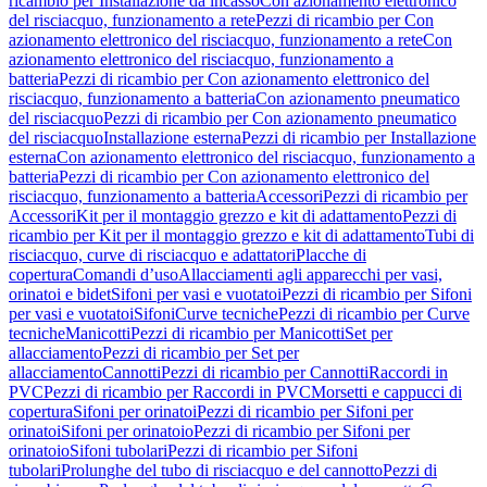
ricambio per Installazione da incasso
Con azionamento elettronico
del risciacquo, funzionamento a rete
Pezzi di ricambio per Con
azionamento elettronico del risciacquo, funzionamento a rete
Con
azionamento elettronico del risciacquo, funzionamento a
batteria
Pezzi di ricambio per Con azionamento elettronico del
risciacquo, funzionamento a batteria
Con azionamento pneumatico
del risciacquo
Pezzi di ricambio per Con azionamento pneumatico
del risciacquo
Installazione esterna
Pezzi di ricambio per Installazione
esterna
Con azionamento elettronico del risciacquo, funzionamento a
batteria
Pezzi di ricambio per Con azionamento elettronico del
risciacquo, funzionamento a batteria
Accessori
Pezzi di ricambio per
Accessori
Kit per il montaggio grezzo e kit di adattamento
Pezzi di
ricambio per Kit per il montaggio grezzo e kit di adattamento
Tubi di
risciacquo, curve di risciacquo e adattatori
Placche di
copertura
Comandi d’uso
Allacciamenti agli apparecchi per vasi,
orinatoi e bidet
Sifoni per vasi e vuotatoi
Pezzi di ricambio per Sifoni
per vasi e vuotatoi
Sifoni
Curve tecniche
Pezzi di ricambio per Curve
tecniche
Manicotti
Pezzi di ricambio per Manicotti
Set per
allacciamento
Pezzi di ricambio per Set per
allacciamento
Cannotti
Pezzi di ricambio per Cannotti
Raccordi in
PVC
Pezzi di ricambio per Raccordi in PVC
Morsetti e cappucci di
copertura
Sifoni per orinatoi
Pezzi di ricambio per Sifoni per
orinatoi
Sifoni per orinatoio
Pezzi di ricambio per Sifoni per
orinatoio
Sifoni tubolari
Pezzi di ricambio per Sifoni
tubolari
Prolunghe del tubo di risciacquo e del cannotto
Pezzi di