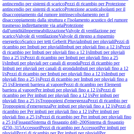
antincendio per sistemi di scarico
Pezzi di ricambio per Protezione
antincendio per sistemi di scarico
Protezione acustica
Isolanti per il
disaccoppiamento dal rumore intrinseco
Isolamento per il
disaccoppiamento dalla struttura e l'isolamento acustico del rumore
trasmesso indirettamente via aria
Protezione
dall'umidità
Impermeabilizzazione
Valvole di ventilazione per
scarico
Valvole di ventilazione
Valvole di ritegno a risparmio
energetico
Scarico per tetti Geberit Pluvia
Imbuti per pluviali
Pezzi di
ricambio per Imbuti per pluviali
Imbuti per pluviali fino a 12 l/s
Pezzi
di ricambio per Imbuti per pluviali fino a 12 l/s
Imbuti per pluviali
fino a 25 l/s
Pezzi di ricambio per Imbuti per pluviali fino a 25
l/s
Imbuti per pluviali per canali di gronda
Pezzi di ricambio per
Imbuti per pluviali per canali di gronda
Imbuti per pluviali fino a 12
l/s
Pezzi di ricambio per Imbuti per pluviali fino a 12 l/s
Imbuti per
pluviali fino a 25 l/s
Pezzi di ricambio per Imbuti per pluviali fino a
25 l/s
Elementi barriera al vapore
Pezzi di ricambio per Elementi
barriera al vapore
Per imbuti per pluviali fino a 12 l/s
Pezzi di
ricambio per Per imbuti per pluviali fino a 12 l/s
Per imbuti per
pluviali fino a 25 l/s
Troppopieni d'emergenza
Pezzi di ricambio per
Troppopieni d'emergenza
Per imbuti per pluviali fino a 12 l/s
Pezzi di
ricambio per Per imbuti per pluviali fino a 12 l/s
Per imbuti per
pluviali fino a 25 l/s
Pezzi di ricambio per Per imbuti per pluviali fino
a 25 l/s
Fissaggi
Sistema di fissaggio d40–200
Sistema di fissaggio
d250–315
Accessori
Pezzi di ricambio per Accessori
Per imbuti per
pluviali
Pezzi di ricambio per Per imbuti per pluviali
Per