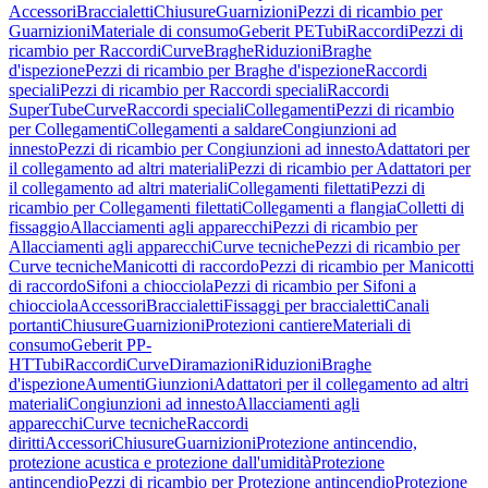
Accessori
Braccialetti
Chiusure
Guarnizioni
Pezzi di ricambio per
Guarnizioni
Materiale di consumo
Geberit PE
Tubi
Raccordi
Pezzi di
ricambio per Raccordi
Curve
Braghe
Riduzioni
Braghe
d'ispezione
Pezzi di ricambio per Braghe d'ispezione
Raccordi
speciali
Pezzi di ricambio per Raccordi speciali
Raccordi
SuperTube
Curve
Raccordi speciali
Collegamenti
Pezzi di ricambio
per Collegamenti
Collegamenti a saldare
Congiunzioni ad
innesto
Pezzi di ricambio per Congiunzioni ad innesto
Adattatori per
il collegamento ad altri materiali
Pezzi di ricambio per Adattatori per
il collegamento ad altri materiali
Collegamenti filettati
Pezzi di
ricambio per Collegamenti filettati
Collegamenti a flangia
Colletti di
fissaggio
Allacciamenti agli apparecchi
Pezzi di ricambio per
Allacciamenti agli apparecchi
Curve tecniche
Pezzi di ricambio per
Curve tecniche
Manicotti di raccordo
Pezzi di ricambio per Manicotti
di raccordo
Sifoni a chiocciola
Pezzi di ricambio per Sifoni a
chiocciola
Accessori
Braccialetti
Fissaggi per braccialetti
Canali
portanti
Chiusure
Guarnizioni
Protezioni cantiere
Materiali di
consumo
Geberit PP-
HT
Tubi
Raccordi
Curve
Diramazioni
Riduzioni
Braghe
d'ispezione
Aumenti
Giunzioni
Adattatori per il collegamento ad altri
materiali
Congiunzioni ad innesto
Allacciamenti agli
apparecchi
Curve tecniche
Raccordi
diritti
Accessori
Chiusure
Guarnizioni
Protezione antincendio,
protezione acustica e protezione dall'umidità
Protezione
antincendio
Pezzi di ricambio per Protezione antincendio
Protezione