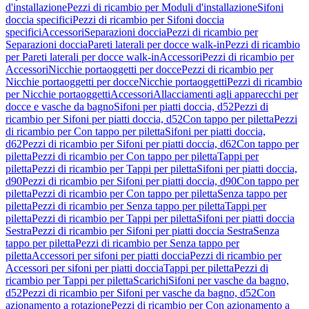
d'installazione
Pezzi di ricambio per Moduli d'installazione
Sifoni
doccia specifici
Pezzi di ricambio per Sifoni doccia
specifici
Accessori
Separazioni doccia
Pezzi di ricambio per
Separazioni doccia
Pareti laterali per docce walk-in
Pezzi di ricambio
per Pareti laterali per docce walk-in
Accessori
Pezzi di ricambio per
Accessori
Nicchie portaoggetti per docce
Pezzi di ricambio per
Nicchie portaoggetti per docce
Nicchie portaoggetti
Pezzi di ricambio
per Nicchie portaoggetti
Accessori
Allacciamenti agli apparecchi per
docce e vasche da bagno
Sifoni per piatti doccia, d52
Pezzi di
ricambio per Sifoni per piatti doccia, d52
Con tappo per piletta
Pezzi
di ricambio per Con tappo per piletta
Sifoni per piatti doccia,
d62
Pezzi di ricambio per Sifoni per piatti doccia, d62
Con tappo per
piletta
Pezzi di ricambio per Con tappo per piletta
Tappi per
piletta
Pezzi di ricambio per Tappi per piletta
Sifoni per piatti doccia,
d90
Pezzi di ricambio per Sifoni per piatti doccia, d90
Con tappo per
piletta
Pezzi di ricambio per Con tappo per piletta
Senza tappo per
piletta
Pezzi di ricambio per Senza tappo per piletta
Tappi per
piletta
Pezzi di ricambio per Tappi per piletta
Sifoni per piatti doccia
Sestra
Pezzi di ricambio per Sifoni per piatti doccia Sestra
Senza
tappo per piletta
Pezzi di ricambio per Senza tappo per
piletta
Accessori per sifoni per piatti doccia
Pezzi di ricambio per
Accessori per sifoni per piatti doccia
Tappi per piletta
Pezzi di
ricambio per Tappi per piletta
Scarichi
Sifoni per vasche da bagno,
d52
Pezzi di ricambio per Sifoni per vasche da bagno, d52
Con
azionamento a rotazione
Pezzi di ricambio per Con azionamento a