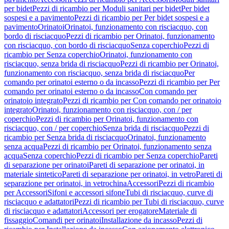
per bidet
Pezzi di ricambio per Moduli sanitari per bidet
Per bidet
sospesi e a pavimento
Pezzi di ricambio per Per bidet sospesi e a
pavimento
Orinatoi
Orinatoi, funzionamento con risciacquo, con
bordo di risciacquo
Pezzi di ricambio per Orinatoi, funzionamento
con risciacquo, con bordo di risciacquo
Senza coperchio
Pezzi di
ricambio per Senza coperchio
Orinatoi, funzionamento con
risciacquo, senza brida di risciacquo
Pezzi di ricambio per Orinatoi,
funzionamento con risciacquo, senza brida di risciacquo
Per
comando per orinatoi esterno o da incasso
Pezzi di ricambio per Per
comando per orinatoi esterno o da incasso
Con comando per
orinatoio integrato
Pezzi di ricambio per Con comando per orinatoio
integrato
Orinatoi, funzionamento con risciacquo, con / per
coperchio
Pezzi di ricambio per Orinatoi, funzionamento con
risciacquo, con / per coperchio
Senza brida di risciacquo
Pezzi di
ricambio per Senza brida di risciacquo
Orinatoi, funzionamento
senza acqua
Pezzi di ricambio per Orinatoi, funzionamento senza
acqua
Senza coperchio
Pezzi di ricambio per Senza coperchio
Pareti
di separazione per orinatoi
Pareti di separazione per orinatoi, in
materiale sintetico
Pareti di separazione per orinatoi, in vetro
Pareti di
separazione per orinatoi, in vetrochina
Accessori
Pezzi di ricambio
per Accessori
Sifoni e accessori sifone
Tubi di risciacquo, curve di
risciacquo e adattatori
Pezzi di ricambio per Tubi di risciacquo, curve
di risciacquo e adattatori
Accessori per erogatore
Materiale di
fissaggio
Comandi per orinatoi
Installazione da incasso
Pezzi di