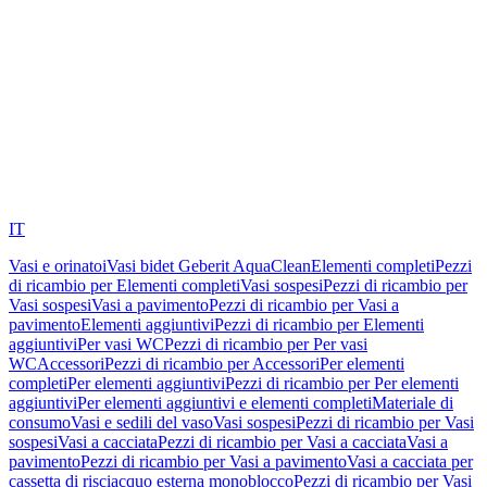
IT
Vasi e orinatoi
Vasi bidet Geberit AquaClean
Elementi completi
Pezzi
di ricambio per Elementi completi
Vasi sospesi
Pezzi di ricambio per
Vasi sospesi
Vasi a pavimento
Pezzi di ricambio per Vasi a
pavimento
Elementi aggiuntivi
Pezzi di ricambio per Elementi
aggiuntivi
Per vasi WC
Pezzi di ricambio per Per vasi
WC
Accessori
Pezzi di ricambio per Accessori
Per elementi
completi
Per elementi aggiuntivi
Pezzi di ricambio per Per elementi
aggiuntivi
Per elementi aggiuntivi e elementi completi
Materiale di
consumo
Vasi e sedili del vaso
Vasi sospesi
Pezzi di ricambio per Vasi
sospesi
Vasi a cacciata
Pezzi di ricambio per Vasi a cacciata
Vasi a
pavimento
Pezzi di ricambio per Vasi a pavimento
Vasi a cacciata per
cassetta di risciacquo esterna monoblocco
Pezzi di ricambio per Vasi