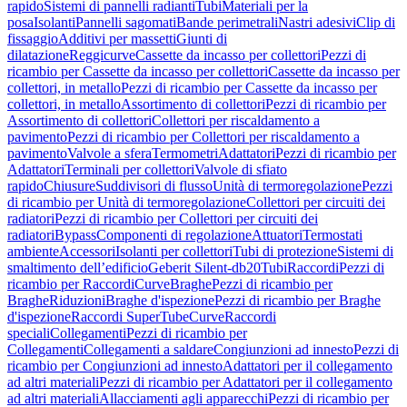
rapido
Sistemi di pannelli radianti
Tubi
Materiali per la
posa
Isolanti
Pannelli sagomati
Bande perimetrali
Nastri adesivi
Clip di
fissaggio
Additivi per massetti
Giunti di
dilatazione
Reggicurve
Cassette da incasso per collettori
Pezzi di
ricambio per Cassette da incasso per collettori
Cassette da incasso per
collettori, in metallo
Pezzi di ricambio per Cassette da incasso per
collettori, in metallo
Assortimento di collettori
Pezzi di ricambio per
Assortimento di collettori
Collettori per riscaldamento a
pavimento
Pezzi di ricambio per Collettori per riscaldamento a
pavimento
Valvole a sfera
Termometri
Adattatori
Pezzi di ricambio per
Adattatori
Terminali per collettori
Valvole di sfiato
rapido
Chiusure
Suddivisori di flusso
Unità di termoregolazione
Pezzi
di ricambio per Unità di termoregolazione
Collettori per circuiti dei
radiatori
Pezzi di ricambio per Collettori per circuiti dei
radiatori
Bypass
Componenti di regolazione
Attuatori
Termostati
ambiente
Accessori
Isolanti per collettori
Tubi di protezione
Sistemi di
smaltimento dell’edificio
Geberit Silent-db20
Tubi
Raccordi
Pezzi di
ricambio per Raccordi
Curve
Braghe
Pezzi di ricambio per
Braghe
Riduzioni
Braghe d'ispezione
Pezzi di ricambio per Braghe
d'ispezione
Raccordi SuperTube
Curve
Raccordi
speciali
Collegamenti
Pezzi di ricambio per
Collegamenti
Collegamenti a saldare
Congiunzioni ad innesto
Pezzi di
ricambio per Congiunzioni ad innesto
Adattatori per il collegamento
ad altri materiali
Pezzi di ricambio per Adattatori per il collegamento
ad altri materiali
Allacciamenti agli apparecchi
Pezzi di ricambio per