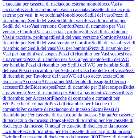
a cacciata per cassetta di risciacquo esterna monoblocco
Vasi a
cacciata
Pezzi di ricambio per Vasi a cacciata
Cassette di risciacquo
esterne per vasi, in vetrochina
Monoblocco
Sedili del vaso
Pezzi di
ricambio per Sedili del vaso
Sedili del vaso
Pezzi di ricambio per
Sedili del vaso
Vasi versione Comfort
Pezzi di ricambio per Vasi
versione Comfort
Vasi a cacciata, prolungati
Pezzi di ricambio per
Vasi a cacciata, prolungati
Sedili del vaso versione Comfort
Pezzi di
ricambio per Sedili del vaso versione Comfort
Sedili del vaso
Pezzi di
ricambio per Sedili del vaso
Vasi per bambini
Pezzi di ricambio per
Vasi per bambini
Vasi sospesi
Pezzi di ricambio per Vasi sospesi
Vasi
a pavimento
Pezzi di ricambio per Vasi a pavimento
Sedili del WC
per bambini
Pezzi di ricambio per Sedili del WC per bambini
Sedili
del vaso
Pezzi di ricambio per Sedili del vaso
Tavolette del vaso
Pezzi
di ricambio per Tavolette del vaso
WC ad uso accovacciato
Con
risciacquo
Accessori
Allacciamenti
Materiale di fissaggio
Ulteriori
accessori
Bidet
Bidet sospesi
Pezzi di ricambio per Bidet sospesi
Bidet
a pavimento
Pezzi di ricambio per Bidet a pavimento
Accessori
Pezzi
di ricambio per Accessori
Placche di comando e comandi per
WC
Placche di comando
Pezzi di ricambio per Placche di
comando
Per cassette di risciacquo da incasso Sigma
Pezzi di
ricambio per Per cassette di risciacquo da incasso Sigma
Per cassette
di risciacquo da incasso Omega
Pezzi di ricambio per Per cassette di
risciacquo da incasso Omega
Per cassette di risciacquo da incasso
Twinline
Pezzi di ricambio per Per cassette di risciacquo da incasso
Twinline
Per cassette di risciacquo da incasso 300T
Pezzi di ricambio