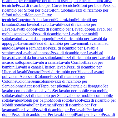
ricambio per Prolunghe del tubo di risciacquo e del cannotto
Curve
tecniche
Pezzi di ricambio per Curve tecniche
Sifoni per bidet
Pezzi di
ricambio per Sifoni per bidet
Sifoni tubolari
Pezzi di ricambio per
Sifoni tubolari
Manicotti
Curve
tecniche
Coperture
Allacciamenti
Guarnizioni
Manicotti per
brasatura
Zona lavabo
Lavabi
Lavabi
Pezzi di ricambio per
Lavabi
Lavabi doppi
Pezzi di ricambio per Lavabi doppi
Lavabi per
mobili sottolavabo
Pezzi di ricambio per Lavabi per mobili
sottolavabo
Lavabi da appoggio
Pezzi di ricambio per Lavabi da
appoggio
Lavamani
Pezzi di ricambio per Lavamani
Lavamani ad
angolo
Lavabi a semincasso
Pezzi di ricambio per Lavabi a
semincasso
Lavabi ad incasso
Pezzi di ricambio per Lavabi ad
incasso
Lavabi da incasso sottopiano
Pezzi di ricambio per Lavabi da
incasso sottopiano
Lavabi a canale
Lavabi Comfort
Lavabi per
bambini
Lavabi a canale
Ulteriori lavabi
Pezzi di ricambio per
Ulteriori lavabi
Vuotatoi
Pezzi di ricambio per Vuotatoi
Lavatoi
polivalenti
Accessori
Colonne
Pezzi di ricambio per
Colonne
Colonne
Semicolonne
Pezzi di ricambio per
Semicolonne
Accessori
Tappi per piletta
Materiale di fissaggio
Set
lavabo con mobile sottolavabo
Set lavabo per mobile con mobile
sottolavabo
Pezzi di ricambio per Set lavabo per mobile con mobile
sottolavabo
Mobili per bagno
Mobili sottolavabo
Pezzi di ricambio per
Mobili sottolavabo
Per lavamani
Pezzi di ricambio per Per
lavamani
Per lavabi
Pezzi di ricambio per Per lavabi
Per lavabi
doppi
Pezzi di ricambio per Per lavabi doppi
Piani per lavabo
Pezzi di