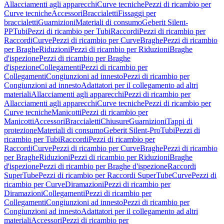
Allacciamenti agli apparecchi
Curve tecniche
Pezzi di ricambio per
Curve tecniche
Accessori
Braccialetti
Fissaggi per
braccialetti
Guarnizioni
Materiali di consumo
Geberit Silent-
PP
Tubi
Pezzi di ricambio per Tubi
Raccordi
Pezzi di ricambio per
Raccordi
Curve
Pezzi di ricambio per Curve
Braghe
Pezzi di ricambio
per Braghe
Riduzioni
Pezzi di ricambio per Riduzioni
Braghe
d'ispezione
Pezzi di ricambio per Braghe
d'ispezione
Collegamenti
Pezzi di ricambio per
Collegamenti
Congiunzioni ad innesto
Pezzi di ricambio per
Congiunzioni ad innesto
Adattatori per il collegamento ad altri
materiali
Allacciamenti agli apparecchi
Pezzi di ricambio per
Allacciamenti agli apparecchi
Curve tecniche
Pezzi di ricambio per
Curve tecniche
Manicotti
Pezzi di ricambio per
Manicotti
Accessori
Braccialetti
Chiusure
Guarnizioni
Tappi di
protezione
Materiali di consumo
Geberit Silent-Pro
Tubi
Pezzi di
ricambio per Tubi
Raccordi
Pezzi di ricambio per
Raccordi
Curve
Pezzi di ricambio per Curve
Braghe
Pezzi di ricambio
per Braghe
Riduzioni
Pezzi di ricambio per Riduzioni
Braghe
d'ispezione
Pezzi di ricambio per Braghe d'ispezione
Raccordi
SuperTube
Pezzi di ricambio per Raccordi SuperTube
Curve
Pezzi di
ricambio per Curve
Diramazioni
Pezzi di ricambio per
Diramazioni
Collegamenti
Pezzi di ricambio per
Collegamenti
Congiunzioni ad innesto
Pezzi di ricambio per
Congiunzioni ad innesto
Adattatori per il collegamento ad altri
materiali
Accessori
Pezzi di ricambio per