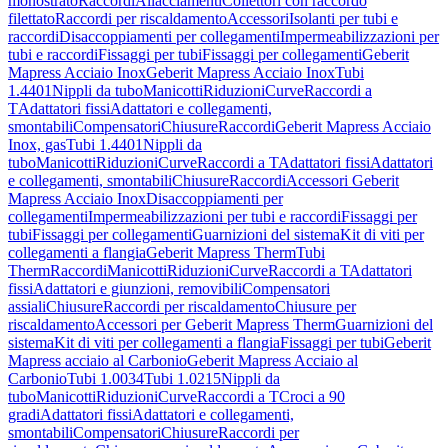
monostrato
Raccordi
Allacciamenti
Collettori con raccordo
filettato
Raccordi per riscaldamento
Accessori
Isolanti per tubi e
raccordi
Disaccoppiamenti per collegamenti
Impermeabilizzazioni per
tubi e raccordi
Fissaggi per tubi
Fissaggi per collegamenti
Geberit
Mapress Acciaio Inox
Geberit Mapress Acciaio Inox
Tubi
1.4401
Nippli da tubo
Manicotti
Riduzioni
Curve
Raccordi a
T
Adattatori fissi
Adattatori e collegamenti,
smontabili
Compensatori
Chiusure
Raccordi
Geberit Mapress Acciaio
Inox, gas
Tubi 1.4401
Nippli da
tubo
Manicotti
Riduzioni
Curve
Raccordi a T
Adattatori fissi
Adattatori
e collegamenti, smontabili
Chiusure
Raccordi
Accessori Geberit
Mapress Acciaio Inox
Disaccoppiamenti per
collegamenti
Impermeabilizzazioni per tubi e raccordi
Fissaggi per
tubi
Fissaggi per collegamenti
Guarnizioni del sistema
Kit di viti per
collegamenti a flangia
Geberit Mapress Therm
Tubi
Therm
Raccordi
Manicotti
Riduzioni
Curve
Raccordi a T
Adattatori
fissi
Adattatori e giunzioni, removibili
Compensatori
assiali
Chiusure
Raccordi per riscaldamento
Chiusure per
riscaldamento
Accessori per Geberit Mapress Therm
Guarnizioni del
sistema
Kit di viti per collegamenti a flangia
Fissaggi per tubi
Geberit
Mapress acciaio al Carbonio
Geberit Mapress Acciaio al
Carbonio
Tubi 1.0034
Tubi 1.0215
Nippli da
tubo
Manicotti
Riduzioni
Curve
Raccordi a T
Croci a 90
gradi
Adattatori fissi
Adattatori e collegamenti,
smontabili
Compensatori
Chiusure
Raccordi per