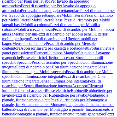
ricambio per Piani per lavabo
Per lavabo da appoggio
arrotondato
Pezzi di ricambio per Per lavabo da appoggio
arrotondato
Per lavabo da appoggio rettangolare
Pezzi di ricambio per
Per lavabo da appoggio rettangolare
Mobili laterali
Pezzi di ricambio
per Mobili laterali
Mobili laterali bassi
Pezzi di ricambio per Mobili
laterali bassi
Mobili a colonna
Pezzi di ricambio per Mobili a
colonna
Mobili a mezza altezza
Pezzi di ricambio per Mobili a mezza
altezza
Mobili pensili
Pezzi di ricambio per Mobili pensili
Ulteriori
mobili per bagno
Pezzi di ricambio per Ulteriori mobili per
bagno
Mensole contenitore
Pezzi di ricambio per Mensole
contenitore
Accessori
Inserti per cassetti e portaoggetti
Portasalviette e
ganci portasalviette
Elementi luminosi
Maniglie
Set piedini
Lavagne
magnetiche
Prese elettriche
Ulteriori accessori
Specchi e mobili
specchio
Specchio
Pezzi di ricambio per Specchio
Con illuminazione
integrata
Pezzi di ricambio per Con illuminazione integrata
Senza
illuminazione integrata
Mobili specchio
Pezzi di ricambio per Mobili
specchio
Con illuminazione integrata
Pezzi di ricambio per Con
illuminazione integrata
Senza illuminazione integrata
Pezzi di
ricambio per Senza illuminazione integrata
Accessori
Elementi
luminosi
Ulteriori accessori
Prese elettriche
Rubinetti
Rubinetterie per
lavabo
Pezzi di ricambio per Rubinetterie per lavabo
Montaggio a
pianale, funzionamento a rete
Pezzi di ricambio per Montaggio a
pianale, funzionamento a rete
Montaggio a pianale, funzionamento a
batteria
Pezzi di ricambio per Montaggio a pianale, funzionamento a
batteria
Montaggio a pianale, funzionamento tramite generatore
Pezzi