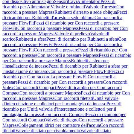
con dispositivo antiristagno
Sensori
Cavi
Alimentatori
Pezzi di
ricambio per Alimentatori
Valvole e rubinetti
Valvole d'arresto
Con
raccordi a pressare Mapress
Rubinetti d'arresto a sede obliqua
Pezzi
di ricambio per Rubinetti d'arresto a sede obliqua
Con raccordi a
pressare FlowFit
Pezzi di ricambio per Con raccordi a pressare
FlowFit
Con raccordi a pressare Mapress
Pezzi di ricambio per Con
raccordi a pressare Mapress
Valvole di prelievo
Valvole di
scarico
Rubinetti a sfera
Pezzi di ricambio per Rubinetti a sfera
Con
raccordi a pressare FlowFit
Pezzi di ricambio per Con raccordi a
pressare FlowFit
Con raccordi a pressare
Pezzi di ricambio per Con
raccordi a pressare
Con raccordi a pressare Mapress
Pezzi di ricambio
per Con raccordi a pressare Mapress
Rubinetti a sfera per
l'installazione da incasso
Pezzi di ricambio per Rubinetti a sfera per
l'installazione da incasso
Con raccordi a pressare FlowFit
Pezzi di
ricambio per Con raccordi a pressare FlowFit
Con raccordi a
pressare
Pezzi di ricambio per Con raccordi a pressare
Con raccordi
Volex
Con raccordi Compact
Pezzi di ricambio per Con raccordi
Compact
Con raccordi a pressare Mapress
Pezzi di ricambio per Con
raccordi a pressare Mapress
Con raccordi filettati
Unità valvole
d'intercettazione e collettori per il montaggio da incasso
Pezzi di
ricambio per Unità valvole d'intercettazione e collettori per il
montaggio da incasso
Con raccordi Compact
Pezzi di ricambio per
Con raccordi Compact
Valvole di ritegno
Con raccordi a pressare
Mapress
Collegamenti idrici per contatore dell'acqua
Con raccordi
filettati
Valvole di sfiato per riscaldamento
Valvole di sfiato