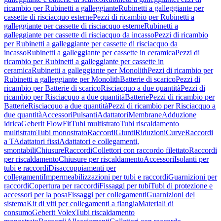
ricambio per Rubinetti a galleggiante
Rubinetti a galleggiante per
cassette di risciacquo esterne
Pezzi di ricambio per Rubinetti a
galleggiante per cassette di risciacquo esterne
Rubinetti a
galleggiante per cassette di risciacquo da incasso
Pezzi di ricambio
per Rubinetti a galleggiante per cassette di risciacquo da
incasso
Rubinetti a galleggiante per cassette in ceramica
Pezzi di
ricambio per Rubinetti a galleggiante per cassette in
ceramica
Rubinetti a galleggiante per Monolith
Pezzi di ricambio per
Rubinetti a galleggiante per Monolith
Batterie di scarico
Pezzi di
ricambio per Batterie di scarico
Risciacquo a due quantità
Pezzi di
ricambio per Risciacquo a due quantità
Batterie
Pezzi di ricambio per
Batterie
Risciacquo a due quantità
Pezzi di ricambio per Risciacquo a
due quantità
Accessori
Pulsanti
Adattatori
Membrane
Adduzione
idrica
Geberit FlowFit
Tubi multistrato
Tubi riscaldamento
multistrato
Tubi monostrato
Raccordi
Giunti
Riduzioni
Curve
Raccordi
a T
Adattatori fissi
Adattatori e collegamenti,
smontabili
Chiusure
Raccordi
Collettori con raccordo filettato
Raccordi
per riscaldamento
Chiusure per riscaldamento
Accessori
Isolanti per
tubi e raccordi
Disaccoppiamenti per
collegamenti
Impermeabilizzazioni per tubi e raccordi
Guarnizioni per
raccordi
Copertura per raccordi
Fissaggi per tubi
Tubi di protezione e
accessori per la posa
Fissaggi per collegamenti
Guarnizioni del
sistema
Kit di viti per collegamenti a flangia
Materiali di
consumo
Geberit Volex
Tubi riscaldamento