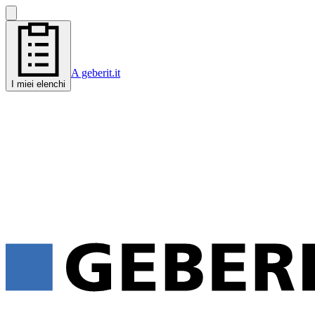
A geberit.it
I miei elenchi