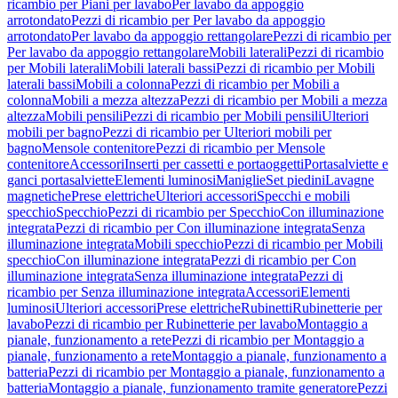
ricambio per Piani per lavabo
Per lavabo da appoggio
arrotondato
Pezzi di ricambio per Per lavabo da appoggio
arrotondato
Per lavabo da appoggio rettangolare
Pezzi di ricambio per
Per lavabo da appoggio rettangolare
Mobili laterali
Pezzi di ricambio
per Mobili laterali
Mobili laterali bassi
Pezzi di ricambio per Mobili
laterali bassi
Mobili a colonna
Pezzi di ricambio per Mobili a
colonna
Mobili a mezza altezza
Pezzi di ricambio per Mobili a mezza
altezza
Mobili pensili
Pezzi di ricambio per Mobili pensili
Ulteriori
mobili per bagno
Pezzi di ricambio per Ulteriori mobili per
bagno
Mensole contenitore
Pezzi di ricambio per Mensole
contenitore
Accessori
Inserti per cassetti e portaoggetti
Portasalviette e
ganci portasalviette
Elementi luminosi
Maniglie
Set piedini
Lavagne
magnetiche
Prese elettriche
Ulteriori accessori
Specchi e mobili
specchio
Specchio
Pezzi di ricambio per Specchio
Con illuminazione
integrata
Pezzi di ricambio per Con illuminazione integrata
Senza
illuminazione integrata
Mobili specchio
Pezzi di ricambio per Mobili
specchio
Con illuminazione integrata
Pezzi di ricambio per Con
illuminazione integrata
Senza illuminazione integrata
Pezzi di
ricambio per Senza illuminazione integrata
Accessori
Elementi
luminosi
Ulteriori accessori
Prese elettriche
Rubinetti
Rubinetterie per
lavabo
Pezzi di ricambio per Rubinetterie per lavabo
Montaggio a
pianale, funzionamento a rete
Pezzi di ricambio per Montaggio a
pianale, funzionamento a rete
Montaggio a pianale, funzionamento a
batteria
Pezzi di ricambio per Montaggio a pianale, funzionamento a
batteria
Montaggio a pianale, funzionamento tramite generatore
Pezzi