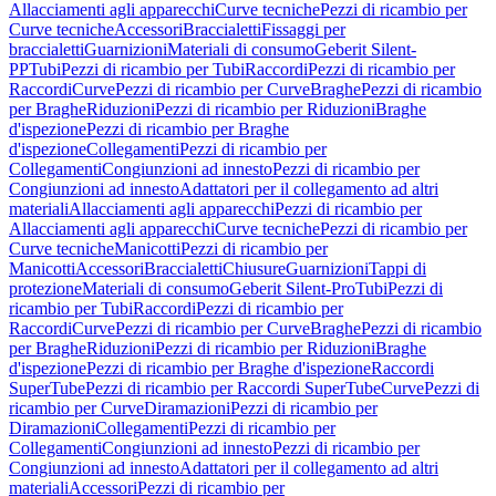
Allacciamenti agli apparecchi
Curve tecniche
Pezzi di ricambio per
Curve tecniche
Accessori
Braccialetti
Fissaggi per
braccialetti
Guarnizioni
Materiali di consumo
Geberit Silent-
PP
Tubi
Pezzi di ricambio per Tubi
Raccordi
Pezzi di ricambio per
Raccordi
Curve
Pezzi di ricambio per Curve
Braghe
Pezzi di ricambio
per Braghe
Riduzioni
Pezzi di ricambio per Riduzioni
Braghe
d'ispezione
Pezzi di ricambio per Braghe
d'ispezione
Collegamenti
Pezzi di ricambio per
Collegamenti
Congiunzioni ad innesto
Pezzi di ricambio per
Congiunzioni ad innesto
Adattatori per il collegamento ad altri
materiali
Allacciamenti agli apparecchi
Pezzi di ricambio per
Allacciamenti agli apparecchi
Curve tecniche
Pezzi di ricambio per
Curve tecniche
Manicotti
Pezzi di ricambio per
Manicotti
Accessori
Braccialetti
Chiusure
Guarnizioni
Tappi di
protezione
Materiali di consumo
Geberit Silent-Pro
Tubi
Pezzi di
ricambio per Tubi
Raccordi
Pezzi di ricambio per
Raccordi
Curve
Pezzi di ricambio per Curve
Braghe
Pezzi di ricambio
per Braghe
Riduzioni
Pezzi di ricambio per Riduzioni
Braghe
d'ispezione
Pezzi di ricambio per Braghe d'ispezione
Raccordi
SuperTube
Pezzi di ricambio per Raccordi SuperTube
Curve
Pezzi di
ricambio per Curve
Diramazioni
Pezzi di ricambio per
Diramazioni
Collegamenti
Pezzi di ricambio per
Collegamenti
Congiunzioni ad innesto
Pezzi di ricambio per
Congiunzioni ad innesto
Adattatori per il collegamento ad altri
materiali
Accessori
Pezzi di ricambio per