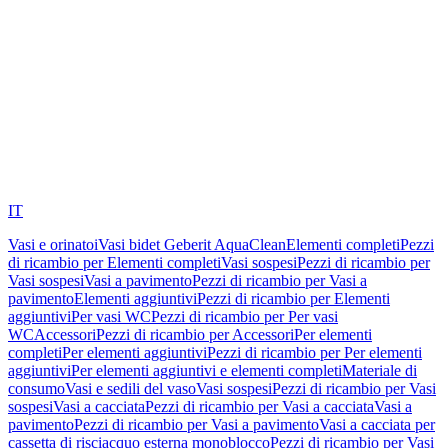
IT
Vasi e orinatoi
Vasi bidet Geberit AquaClean
Elementi completi
Pezzi
di ricambio per Elementi completi
Vasi sospesi
Pezzi di ricambio per
Vasi sospesi
Vasi a pavimento
Pezzi di ricambio per Vasi a
pavimento
Elementi aggiuntivi
Pezzi di ricambio per Elementi
aggiuntivi
Per vasi WC
Pezzi di ricambio per Per vasi
WC
Accessori
Pezzi di ricambio per Accessori
Per elementi
completi
Per elementi aggiuntivi
Pezzi di ricambio per Per elementi
aggiuntivi
Per elementi aggiuntivi e elementi completi
Materiale di
consumo
Vasi e sedili del vaso
Vasi sospesi
Pezzi di ricambio per Vasi
sospesi
Vasi a cacciata
Pezzi di ricambio per Vasi a cacciata
Vasi a
pavimento
Pezzi di ricambio per Vasi a pavimento
Vasi a cacciata per
cassetta di risciacquo esterna monoblocco
Pezzi di ricambio per Vasi