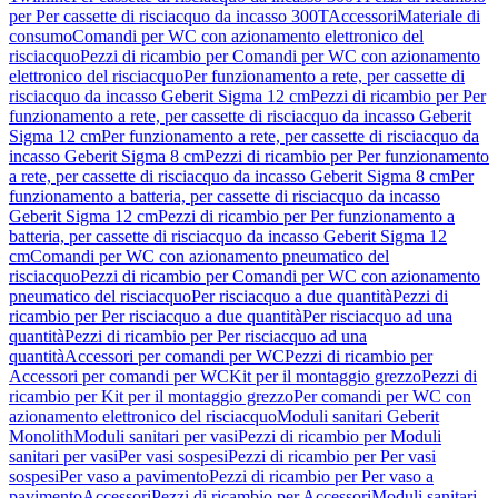
per Per cassette di risciacquo da incasso 300T
Accessori
Materiale di
consumo
Comandi per WC con azionamento elettronico del
risciacquo
Pezzi di ricambio per Comandi per WC con azionamento
elettronico del risciacquo
Per funzionamento a rete, per cassette di
risciacquo da incasso Geberit Sigma 12 cm
Pezzi di ricambio per Per
funzionamento a rete, per cassette di risciacquo da incasso Geberit
Sigma 12 cm
Per funzionamento a rete, per cassette di risciacquo da
incasso Geberit Sigma 8 cm
Pezzi di ricambio per Per funzionamento
a rete, per cassette di risciacquo da incasso Geberit Sigma 8 cm
Per
funzionamento a batteria, per cassette di risciacquo da incasso
Geberit Sigma 12 cm
Pezzi di ricambio per Per funzionamento a
batteria, per cassette di risciacquo da incasso Geberit Sigma 12
cm
Comandi per WC con azionamento pneumatico del
risciacquo
Pezzi di ricambio per Comandi per WC con azionamento
pneumatico del risciacquo
Per risciacquo a due quantità
Pezzi di
ricambio per Per risciacquo a due quantità
Per risciacquo ad una
quantità
Pezzi di ricambio per Per risciacquo ad una
quantità
Accessori per comandi per WC
Pezzi di ricambio per
Accessori per comandi per WC
Kit per il montaggio grezzo
Pezzi di
ricambio per Kit per il montaggio grezzo
Per comandi per WC con
azionamento elettronico del risciacquo
Moduli sanitari Geberit
Monolith
Moduli sanitari per vasi
Pezzi di ricambio per Moduli
sanitari per vasi
Per vasi sospesi
Pezzi di ricambio per Per vasi
sospesi
Per vaso a pavimento
Pezzi di ricambio per Per vaso a
pavimento
Accessori
Pezzi di ricambio per Accessori
Moduli sanitari