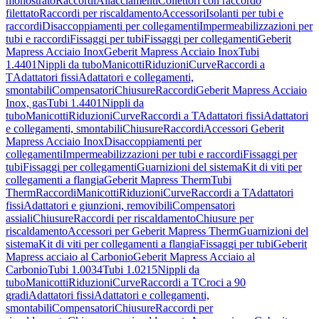
monostrato
Raccordi
Allacciamenti
Collettori con raccordo
filettato
Raccordi per riscaldamento
Accessori
Isolanti per tubi e
raccordi
Disaccoppiamenti per collegamenti
Impermeabilizzazioni per
tubi e raccordi
Fissaggi per tubi
Fissaggi per collegamenti
Geberit
Mapress Acciaio Inox
Geberit Mapress Acciaio Inox
Tubi
1.4401
Nippli da tubo
Manicotti
Riduzioni
Curve
Raccordi a
T
Adattatori fissi
Adattatori e collegamenti,
smontabili
Compensatori
Chiusure
Raccordi
Geberit Mapress Acciaio
Inox, gas
Tubi 1.4401
Nippli da
tubo
Manicotti
Riduzioni
Curve
Raccordi a T
Adattatori fissi
Adattatori
e collegamenti, smontabili
Chiusure
Raccordi
Accessori Geberit
Mapress Acciaio Inox
Disaccoppiamenti per
collegamenti
Impermeabilizzazioni per tubi e raccordi
Fissaggi per
tubi
Fissaggi per collegamenti
Guarnizioni del sistema
Kit di viti per
collegamenti a flangia
Geberit Mapress Therm
Tubi
Therm
Raccordi
Manicotti
Riduzioni
Curve
Raccordi a T
Adattatori
fissi
Adattatori e giunzioni, removibili
Compensatori
assiali
Chiusure
Raccordi per riscaldamento
Chiusure per
riscaldamento
Accessori per Geberit Mapress Therm
Guarnizioni del
sistema
Kit di viti per collegamenti a flangia
Fissaggi per tubi
Geberit
Mapress acciaio al Carbonio
Geberit Mapress Acciaio al
Carbonio
Tubi 1.0034
Tubi 1.0215
Nippli da
tubo
Manicotti
Riduzioni
Curve
Raccordi a T
Croci a 90
gradi
Adattatori fissi
Adattatori e collegamenti,
smontabili
Compensatori
Chiusure
Raccordi per