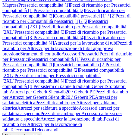
Mapress
Pressatrici compatibilità [1]
Pezzi di ricambio per Pressatrici
compatibilità [1]
Pressatrici compatibilità [2]
Pezzi di ricambio per
Pressatrici compatibilità [2]
Compatibilità pressatrici [1] / [2]
Pezzi di
ricambio per Compatibilità pressatrici [1] / [2]
Pressatrici
compatibilità [2XL]
Pezzi di ricambio per Pressatrici compatibilità
[2XL]
Pressatrici compatibilità [3]
Pezzi di ricambio per Pressatrici
compatibilità [3]
Pressatrici compatibilità [4]
Pezzi di ricambio per
Pressatrici compatibilità [4]
Attrezzi per la lavorazione di tubi
Pezzi di
ricambio per Attrezzi per la lavorazione di tubi
Tappi prova
pressione
Strumenti di controllo
Accessori
Pressatrici
Pezzi di ricambio
per Pressatrici
Pressatrici compatibilità [1]
Pezzi di ricambio per
Pressatrici compatibilità [1]
Pressatrici compatibilità [2]
Pezzi di
ricambio per Pressatrici compatibilità [2]
Pressatrici compatibilità
[2XL]
Pezzi di ricambio per Pressatrici compatibilità
[2XL]
Pressatrici compatibilità [4]
Pezzi di ricambio per Pressatrici
compatibilità [4]
Per sistemi di pannelli radianti Geberit
Srotolatori
tubi
Attrezzi per Geberit Silent-db20 / Geberit PE
Pezzi di ricambio
per Attrezzi per Geberit Silent-db20 / Geberit PE
Attrezzi per
saldatura elettrica
Pezzi di ricambio per Attrezzi per saldatura
elettrica
Attrezzi per saldatura a specchio
Accessori attrezzi per
saldatura a specchio
Pezzi di ricambio per Accessori attrezzi per
saldatura a specchio
Attrezzi per la lavorazione di tubi
Pezzi di
ricambio per Attrezzi per la lavorazione di
tubi
Telecomandi
Telecomandi