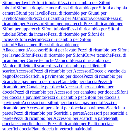
Sifoni per lavelli
Sifoni tubolari
Pezzi di ricambio per Sifoni
tubolari
Sifoni a doppia camera
Pezzi di ricambio per Sifoni a doppia
camera
Giunti per lavello
Pezzi di ricambio per Giunti per
lavello
Manicotti
Pezzi di ricambio per Manicotti
Accessori
Pezzi di
ricambio per Accessori
Sifoni per apparecchi
Pezzi di ricambio per
Sifoni per apparecchi
Sifoni tubolari
Pezzi di ricambio per Sifoni
tubolari
Sifoni da incasso
Pezzi di ricambio per Sifoni da
incasso
Sifoni esterni
Pezzi di ricambio per Sifoni
esterni
Allacciamenti
Pezzi di ricambio per
Allacciamenti
Accessori
Sifoni per lavatoi
Pezzi di ricambio per Sifoni
per lavatoi
Sifoni
Pezzi di ricambio per Sifoni
Curve tecniche
Pezzi di
ricambio per Curve tecniche
Manicotti
Pezzi di ricambio per
Manicotti
Pilette di scarico
Pezzi di ricambio per Pilette di
scarico
Accessori
Pezzi di ricambio per Accessori
Docce e vasche da
bagno
Docce
Scarichi a pavimento per docce
Pezzi di ricambio per
Scarichi a pavimento per docce
Canalette per doccia
Pezzi di
ricambio per Canalette per doccia
Accessori per canalette per
doccia
Pezzi di ricambio per Accessori per canalette per doccia
Sifoni
per doccia a pavimento
Pezzi di ricambio per Sifoni per doccia a
pavimento
Accessori per sifoni per doccia a pavimento
Pezzi di
ricambio per Accessori per sifoni per doccia a pavimento
Scarichi a
parete
Pezzi di ricambio per Scarichi a parete
Accessori per scarichi a
parete
Pezzi di ricambio per Accessori per scarichi a parete
Piatti
doccia e superfici doccia
Pezzi di ricambio per Piatti doccia e
superfici doccia
Piatti doccia in vetrochina
Moduli