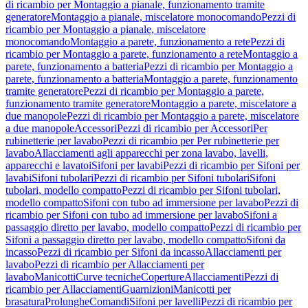
di ricambio per Montaggio a pianale, funzionamento tramite
generatore
Montaggio a pianale, miscelatore monocomando
Pezzi di
ricambio per Montaggio a pianale, miscelatore
monocomando
Montaggio a parete, funzionamento a rete
Pezzi di
ricambio per Montaggio a parete, funzionamento a rete
Montaggio a
parete, funzionamento a batteria
Pezzi di ricambio per Montaggio a
parete, funzionamento a batteria
Montaggio a parete, funzionamento
tramite generatore
Pezzi di ricambio per Montaggio a parete,
funzionamento tramite generatore
Montaggio a parete, miscelatore a
due manopole
Pezzi di ricambio per Montaggio a parete, miscelatore
a due manopole
Accessori
Pezzi di ricambio per Accessori
Per
rubinetterie per lavabo
Pezzi di ricambio per Per rubinetterie per
lavabo
Allacciamenti agli apparecchi per zona lavabo, lavelli,
apparecchi e lavatoi
Sifoni per lavabi
Pezzi di ricambio per Sifoni per
lavabi
Sifoni tubolari
Pezzi di ricambio per Sifoni tubolari
Sifoni
tubolari, modello compatto
Pezzi di ricambio per Sifoni tubolari,
modello compatto
Sifoni con tubo ad immersione per lavabo
Pezzi di
ricambio per Sifoni con tubo ad immersione per lavabo
Sifoni a
passaggio diretto per lavabo, modello compatto
Pezzi di ricambio per
Sifoni a passaggio diretto per lavabo, modello compatto
Sifoni da
incasso
Pezzi di ricambio per Sifoni da incasso
Allacciamenti per
lavabo
Pezzi di ricambio per Allacciamenti per
lavabo
Manicotti
Curve tecniche
Coperture
Allacciamenti
Pezzi di
ricambio per Allacciamenti
Guarnizioni
Manicotti per
brasatura
Prolunghe
Comandi
Sifoni per lavelli
Pezzi di ricambio per