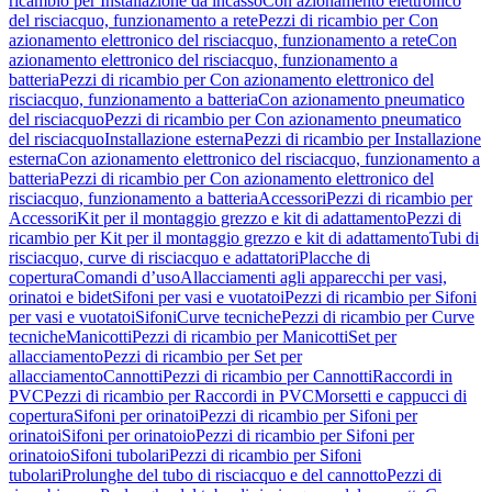
ricambio per Installazione da incasso
Con azionamento elettronico
del risciacquo, funzionamento a rete
Pezzi di ricambio per Con
azionamento elettronico del risciacquo, funzionamento a rete
Con
azionamento elettronico del risciacquo, funzionamento a
batteria
Pezzi di ricambio per Con azionamento elettronico del
risciacquo, funzionamento a batteria
Con azionamento pneumatico
del risciacquo
Pezzi di ricambio per Con azionamento pneumatico
del risciacquo
Installazione esterna
Pezzi di ricambio per Installazione
esterna
Con azionamento elettronico del risciacquo, funzionamento a
batteria
Pezzi di ricambio per Con azionamento elettronico del
risciacquo, funzionamento a batteria
Accessori
Pezzi di ricambio per
Accessori
Kit per il montaggio grezzo e kit di adattamento
Pezzi di
ricambio per Kit per il montaggio grezzo e kit di adattamento
Tubi di
risciacquo, curve di risciacquo e adattatori
Placche di
copertura
Comandi d’uso
Allacciamenti agli apparecchi per vasi,
orinatoi e bidet
Sifoni per vasi e vuotatoi
Pezzi di ricambio per Sifoni
per vasi e vuotatoi
Sifoni
Curve tecniche
Pezzi di ricambio per Curve
tecniche
Manicotti
Pezzi di ricambio per Manicotti
Set per
allacciamento
Pezzi di ricambio per Set per
allacciamento
Cannotti
Pezzi di ricambio per Cannotti
Raccordi in
PVC
Pezzi di ricambio per Raccordi in PVC
Morsetti e cappucci di
copertura
Sifoni per orinatoi
Pezzi di ricambio per Sifoni per
orinatoi
Sifoni per orinatoio
Pezzi di ricambio per Sifoni per
orinatoio
Sifoni tubolari
Pezzi di ricambio per Sifoni
tubolari
Prolunghe del tubo di risciacquo e del cannotto
Pezzi di