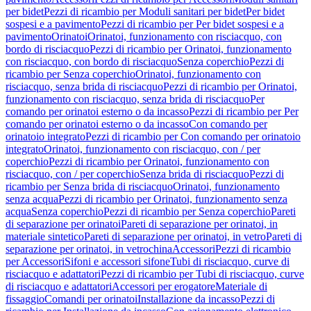
per bidet
Pezzi di ricambio per Moduli sanitari per bidet
Per bidet
sospesi e a pavimento
Pezzi di ricambio per Per bidet sospesi e a
pavimento
Orinatoi
Orinatoi, funzionamento con risciacquo, con
bordo di risciacquo
Pezzi di ricambio per Orinatoi, funzionamento
con risciacquo, con bordo di risciacquo
Senza coperchio
Pezzi di
ricambio per Senza coperchio
Orinatoi, funzionamento con
risciacquo, senza brida di risciacquo
Pezzi di ricambio per Orinatoi,
funzionamento con risciacquo, senza brida di risciacquo
Per
comando per orinatoi esterno o da incasso
Pezzi di ricambio per Per
comando per orinatoi esterno o da incasso
Con comando per
orinatoio integrato
Pezzi di ricambio per Con comando per orinatoio
integrato
Orinatoi, funzionamento con risciacquo, con / per
coperchio
Pezzi di ricambio per Orinatoi, funzionamento con
risciacquo, con / per coperchio
Senza brida di risciacquo
Pezzi di
ricambio per Senza brida di risciacquo
Orinatoi, funzionamento
senza acqua
Pezzi di ricambio per Orinatoi, funzionamento senza
acqua
Senza coperchio
Pezzi di ricambio per Senza coperchio
Pareti
di separazione per orinatoi
Pareti di separazione per orinatoi, in
materiale sintetico
Pareti di separazione per orinatoi, in vetro
Pareti di
separazione per orinatoi, in vetrochina
Accessori
Pezzi di ricambio
per Accessori
Sifoni e accessori sifone
Tubi di risciacquo, curve di
risciacquo e adattatori
Pezzi di ricambio per Tubi di risciacquo, curve
di risciacquo e adattatori
Accessori per erogatore
Materiale di
fissaggio
Comandi per orinatoi
Installazione da incasso
Pezzi di