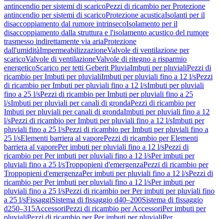
antincendio per sistemi di scarico
Pezzi di ricambio per Protezione
antincendio per sistemi di scarico
Protezione acustica
Isolanti per il
disaccoppiamento dal rumore intrinseco
Isolamento per il
disaccoppiamento dalla struttura e l'isolamento acustico del rumore
trasmesso indirettamente via aria
Protezione
dall'umidità
Impermeabilizzazione
Valvole di ventilazione per
scarico
Valvole di ventilazione
Valvole di ritegno a risparmio
energetico
Scarico per tetti Geberit Pluvia
Imbuti per pluviali
Pezzi di
ricambio per Imbuti per pluviali
Imbuti per pluviali fino a 12 l/s
Pezzi
di ricambio per Imbuti per pluviali fino a 12 l/s
Imbuti per pluviali
fino a 25 l/s
Pezzi di ricambio per Imbuti per pluviali fino a 25
l/s
Imbuti per pluviali per canali di gronda
Pezzi di ricambio per
Imbuti per pluviali per canali di gronda
Imbuti per pluviali fino a 12
l/s
Pezzi di ricambio per Imbuti per pluviali fino a 12 l/s
Imbuti per
pluviali fino a 25 l/s
Pezzi di ricambio per Imbuti per pluviali fino a
25 l/s
Elementi barriera al vapore
Pezzi di ricambio per Elementi
barriera al vapore
Per imbuti per pluviali fino a 12 l/s
Pezzi di
ricambio per Per imbuti per pluviali fino a 12 l/s
Per imbuti per
pluviali fino a 25 l/s
Troppopieni d'emergenza
Pezzi di ricambio per
Troppopieni d'emergenza
Per imbuti per pluviali fino a 12 l/s
Pezzi di
ricambio per Per imbuti per pluviali fino a 12 l/s
Per imbuti per
pluviali fino a 25 l/s
Pezzi di ricambio per Per imbuti per pluviali fino
a 25 l/s
Fissaggi
Sistema di fissaggio d40–200
Sistema di fissaggio
d250–315
Accessori
Pezzi di ricambio per Accessori
Per imbuti per
pluviali
Pezzi di ricambio per Per imbuti per pluviali
Per