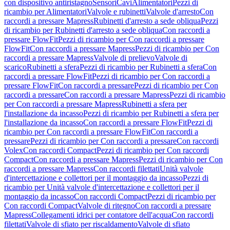
con dispositivo antiristagno
Sensori
Cavi
Alimentatori
Pezzi di
ricambio per Alimentatori
Valvole e rubinetti
Valvole d'arresto
Con
raccordi a pressare Mapress
Rubinetti d'arresto a sede obliqua
Pezzi
di ricambio per Rubinetti d'arresto a sede obliqua
Con raccordi a
pressare FlowFit
Pezzi di ricambio per Con raccordi a pressare
FlowFit
Con raccordi a pressare Mapress
Pezzi di ricambio per Con
raccordi a pressare Mapress
Valvole di prelievo
Valvole di
scarico
Rubinetti a sfera
Pezzi di ricambio per Rubinetti a sfera
Con
raccordi a pressare FlowFit
Pezzi di ricambio per Con raccordi a
pressare FlowFit
Con raccordi a pressare
Pezzi di ricambio per Con
raccordi a pressare
Con raccordi a pressare Mapress
Pezzi di ricambio
per Con raccordi a pressare Mapress
Rubinetti a sfera per
l'installazione da incasso
Pezzi di ricambio per Rubinetti a sfera per
l'installazione da incasso
Con raccordi a pressare FlowFit
Pezzi di
ricambio per Con raccordi a pressare FlowFit
Con raccordi a
pressare
Pezzi di ricambio per Con raccordi a pressare
Con raccordi
Volex
Con raccordi Compact
Pezzi di ricambio per Con raccordi
Compact
Con raccordi a pressare Mapress
Pezzi di ricambio per Con
raccordi a pressare Mapress
Con raccordi filettati
Unità valvole
d'intercettazione e collettori per il montaggio da incasso
Pezzi di
ricambio per Unità valvole d'intercettazione e collettori per il
montaggio da incasso
Con raccordi Compact
Pezzi di ricambio per
Con raccordi Compact
Valvole di ritegno
Con raccordi a pressare
Mapress
Collegamenti idrici per contatore dell'acqua
Con raccordi
filettati
Valvole di sfiato per riscaldamento
Valvole di sfiato