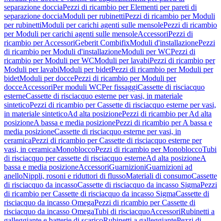
separazione doccia
Pezzi di ricambio per Elementi per pareti di
separazione doccia
Moduli per rubinetti
Pezzi di ricambio per Moduli
per rubinetti
Moduli per carichi agenti sulle mensole
Pezzi di ricambio
per Moduli per carichi agenti sulle mensole
Accessori
Pezzi di
ricambio per Accessori
Geberit Combifix
Moduli d'installazione
Pezzi
di ricambio per Moduli d'installazione
Moduli per WC
Pezzi di
ricambio per Moduli per WC
Moduli per lavabi
Pezzi di ricambio per
Moduli per lavabi
Moduli per bidet
Pezzi di ricambio per Moduli per
bidet
Moduli per docce
Pezzi di ricambio per Moduli per
docce
Accessori
Per moduli WC
Per fissaggi
Cassette di risciacquo
esterne
Cassette di risciacquo esterne per vasi, in materiale
sintetico
Pezzi di ricambio per Cassette di risciacquo esterne per vasi,
in materiale sintetico
Ad alta posizione
Pezzi di ricambio per Ad alta
posizione
A bassa e media posizione
Pezzi di ricambio per A bassa e
media posizione
Cassette di risciacquo esterne per vasi, in
ceramica
Pezzi di ricambio per Cassette di risciacquo esterne per
vasi, in ceramica
Monoblocco
Pezzi di ricambio per Monoblocco
Tubi
di risciacquo per cassette di risciacquo esterne
Ad alta posizione
A
bassa e media posizione
Accessori
Guarnizioni
Guarnizioni ad
anello
Nippli, rosoni e riduttori di flusso
Materiali di consumo
Cassette
di risciacquo da incasso
Cassette di risciacquo da incasso Sigma
Pezzi
di ricambio per Cassette di risciacquo da incasso Sigma
Cassette di
risciacquo da incasso Omega
Pezzi di ricambio per Cassette di
risciacquo da incasso Omega
Tubi di risciacquo
Accessori
Rubinetti a
galleggiante e batterie di scarico
Rubinetti a galleggiante
Pezzi di