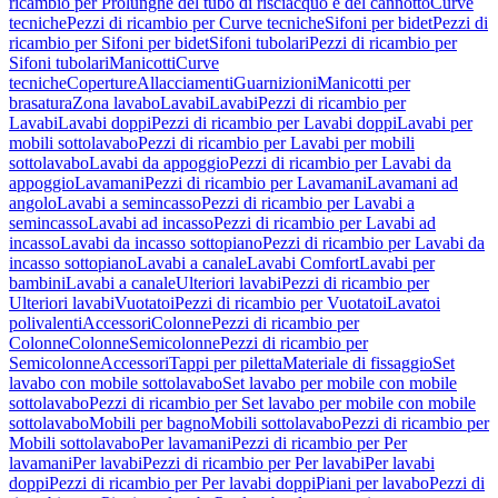
ricambio per Prolunghe del tubo di risciacquo e del cannotto
Curve
tecniche
Pezzi di ricambio per Curve tecniche
Sifoni per bidet
Pezzi di
ricambio per Sifoni per bidet
Sifoni tubolari
Pezzi di ricambio per
Sifoni tubolari
Manicotti
Curve
tecniche
Coperture
Allacciamenti
Guarnizioni
Manicotti per
brasatura
Zona lavabo
Lavabi
Lavabi
Pezzi di ricambio per
Lavabi
Lavabi doppi
Pezzi di ricambio per Lavabi doppi
Lavabi per
mobili sottolavabo
Pezzi di ricambio per Lavabi per mobili
sottolavabo
Lavabi da appoggio
Pezzi di ricambio per Lavabi da
appoggio
Lavamani
Pezzi di ricambio per Lavamani
Lavamani ad
angolo
Lavabi a semincasso
Pezzi di ricambio per Lavabi a
semincasso
Lavabi ad incasso
Pezzi di ricambio per Lavabi ad
incasso
Lavabi da incasso sottopiano
Pezzi di ricambio per Lavabi da
incasso sottopiano
Lavabi a canale
Lavabi Comfort
Lavabi per
bambini
Lavabi a canale
Ulteriori lavabi
Pezzi di ricambio per
Ulteriori lavabi
Vuotatoi
Pezzi di ricambio per Vuotatoi
Lavatoi
polivalenti
Accessori
Colonne
Pezzi di ricambio per
Colonne
Colonne
Semicolonne
Pezzi di ricambio per
Semicolonne
Accessori
Tappi per piletta
Materiale di fissaggio
Set
lavabo con mobile sottolavabo
Set lavabo per mobile con mobile
sottolavabo
Pezzi di ricambio per Set lavabo per mobile con mobile
sottolavabo
Mobili per bagno
Mobili sottolavabo
Pezzi di ricambio per
Mobili sottolavabo
Per lavamani
Pezzi di ricambio per Per
lavamani
Per lavabi
Pezzi di ricambio per Per lavabi
Per lavabi
doppi
Pezzi di ricambio per Per lavabi doppi
Piani per lavabo
Pezzi di