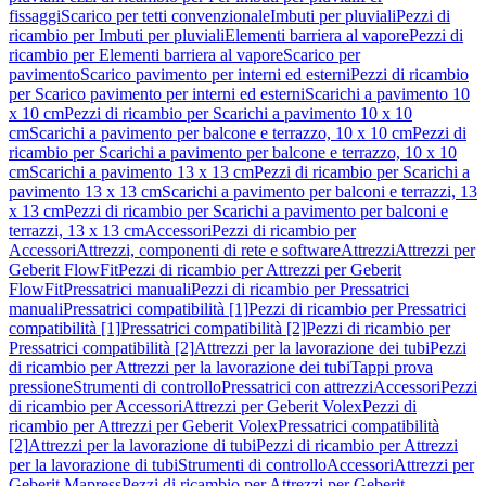
fissaggi
Scarico per tetti convenzionale
Imbuti per pluviali
Pezzi di
ricambio per Imbuti per pluviali
Elementi barriera al vapore
Pezzi di
ricambio per Elementi barriera al vapore
Scarico per
pavimento
Scarico pavimento per interni ed esterni
Pezzi di ricambio
per Scarico pavimento per interni ed esterni
Scarichi a pavimento 10
x 10 cm
Pezzi di ricambio per Scarichi a pavimento 10 x 10
cm
Scarichi a pavimento per balcone e terrazzo, 10 x 10 cm
Pezzi di
ricambio per Scarichi a pavimento per balcone e terrazzo, 10 x 10
cm
Scarichi a pavimento 13 x 13 cm
Pezzi di ricambio per Scarichi a
pavimento 13 x 13 cm
Scarichi a pavimento per balconi e terrazzi, 13
x 13 cm
Pezzi di ricambio per Scarichi a pavimento per balconi e
terrazzi, 13 x 13 cm
Accessori
Pezzi di ricambio per
Accessori
Attrezzi, componenti di rete e software
Attrezzi
Attrezzi per
Geberit FlowFit
Pezzi di ricambio per Attrezzi per Geberit
FlowFit
Pressatrici manuali
Pezzi di ricambio per Pressatrici
manuali
Pressatrici compatibilità [1]
Pezzi di ricambio per Pressatrici
compatibilità [1]
Pressatrici compatibilità [2]
Pezzi di ricambio per
Pressatrici compatibilità [2]
Attrezzi per la lavorazione dei tubi
Pezzi
di ricambio per Attrezzi per la lavorazione dei tubi
Tappi prova
pressione
Strumenti di controllo
Pressatrici con attrezzi
Accessori
Pezzi
di ricambio per Accessori
Attrezzi per Geberit Volex
Pezzi di
ricambio per Attrezzi per Geberit Volex
Pressatrici compatibilità
[2]
Attrezzi per la lavorazione di tubi
Pezzi di ricambio per Attrezzi
per la lavorazione di tubi
Strumenti di controllo
Accessori
Attrezzi per
Geberit Mapress
Pezzi di ricambio per Attrezzi per Geberit