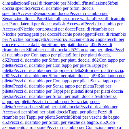
d'installazione
Pezzi di ricambio per Moduli d'installazione
Sifoni
doccia specifici
Pezzi di ricambio per Sifoni doccia
specifici
Accessori
Separazioni doccia
Pezzi di ricambio per
Separazioni doccia
Pareti laterali per docce walk-in
Pezzi di ricambio
per Pareti laterali per docce walk-in
Accessori
Pezzi di ricambio per
Accessori
Nicchie portaoggetti per docce
Pezzi di ricambio per
Nicchie portaoggetti per docce
Nicchie portaoggetti
Pezzi di ricambio
per Nicchie portaoggetti
Accessori
Allacciamenti agli apparecchi per
docce e vasche da bagno
Sifoni per piatti doccia, d52
Pezzi di
ricambio per Sifoni per piatti doccia, d52
Con tappo per piletta
Pezzi
di ricambio per Con tappo per piletta
Sifoni per piatti doccia,
d62
Pezzi di ricambio per Sifoni per piatti doccia, d62
Con tappo per
piletta
Pezzi di ricambio per Con tappo per piletta
Tappi per
piletta
Pezzi di ricambio per Tappi per piletta
Sifoni per piatti doccia,
d90
Pezzi di ricambio per Sifoni per piatti doccia, d90
Con tappo per
piletta
Pezzi di ricambio per Con tappo per piletta
Senza tappo per
piletta
Pezzi di ricambio per Senza tappo per piletta
Tappi per
piletta
Pezzi di ricambio per Tappi per piletta
Sifoni per piatti doccia
Sestra
Pezzi di ricambio per Sifoni per piatti doccia Sestra
Senza
tappo per piletta
Pezzi di ricambio per Senza tappo per
piletta
Accessori per sifoni per piatti doccia
Pezzi di ricambio per
Accessori per sifoni per piatti doccia
Tappi per piletta
Pezzi di
ricambio per Tappi per piletta
Scarichi
Sifoni per vasche da bagno,
d52
Pezzi di ricambio per Sifoni per vasche da bagno, d52
Con
azionamento a rotazione
Pezzi di ricambio per Con azionamento a