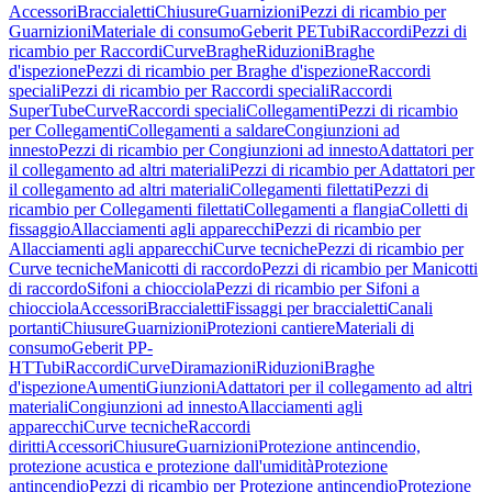
Accessori
Braccialetti
Chiusure
Guarnizioni
Pezzi di ricambio per
Guarnizioni
Materiale di consumo
Geberit PE
Tubi
Raccordi
Pezzi di
ricambio per Raccordi
Curve
Braghe
Riduzioni
Braghe
d'ispezione
Pezzi di ricambio per Braghe d'ispezione
Raccordi
speciali
Pezzi di ricambio per Raccordi speciali
Raccordi
SuperTube
Curve
Raccordi speciali
Collegamenti
Pezzi di ricambio
per Collegamenti
Collegamenti a saldare
Congiunzioni ad
innesto
Pezzi di ricambio per Congiunzioni ad innesto
Adattatori per
il collegamento ad altri materiali
Pezzi di ricambio per Adattatori per
il collegamento ad altri materiali
Collegamenti filettati
Pezzi di
ricambio per Collegamenti filettati
Collegamenti a flangia
Colletti di
fissaggio
Allacciamenti agli apparecchi
Pezzi di ricambio per
Allacciamenti agli apparecchi
Curve tecniche
Pezzi di ricambio per
Curve tecniche
Manicotti di raccordo
Pezzi di ricambio per Manicotti
di raccordo
Sifoni a chiocciola
Pezzi di ricambio per Sifoni a
chiocciola
Accessori
Braccialetti
Fissaggi per braccialetti
Canali
portanti
Chiusure
Guarnizioni
Protezioni cantiere
Materiali di
consumo
Geberit PP-
HT
Tubi
Raccordi
Curve
Diramazioni
Riduzioni
Braghe
d'ispezione
Aumenti
Giunzioni
Adattatori per il collegamento ad altri
materiali
Congiunzioni ad innesto
Allacciamenti agli
apparecchi
Curve tecniche
Raccordi
diritti
Accessori
Chiusure
Guarnizioni
Protezione antincendio,
protezione acustica e protezione dall'umidità
Protezione
antincendio
Pezzi di ricambio per Protezione antincendio
Protezione