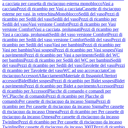
a cacciata per cassetta di risciacquo esterna monoblocco
Vasi a
cacciata
Pezzi di ricambio per Vasi a cacciata
Cassette di risciacquo
esterne per vasi, in vetrochina
Monoblocco
Sedili del vaso
Pezzi di
ricambio per Sedili del vaso
Sedili del vaso
Pezzi di ricambio per
Sedili del vaso
Vasi versione Comfort
Pezzi di ricambio per Vasi
versione Comfort
Vasi a cacciata, prolungati
Pezzi di ricambio per
Vasi a cacciata, prolungati
Sedili del vaso versione Comfort
Pezzi di
ricambio per Sedili del vaso versione Comfort
Sedili del vaso
Pezzi di
ricambio per Sedili del vaso
Vasi per bambini
Pezzi di ricambio per
Vasi per bambini
Vasi sospesi
Pezzi di ricambio per Vasi sospesi
Vasi
a pavimento
Pezzi di ricambio per Vasi a pavimento
Sedili del WC
per bambini
Pezzi di ricambio per Sedili del WC per bambini
Sedili
del vaso
Pezzi di ricambio per Sedili del vaso
Tavolette del vaso
Pezzi
di ricambio per Tavolette del vaso
WC ad uso accovacciato
Con
risciacquo
Accessori
Allacciamenti
Materiale di fissaggio
Ulteriori
accessori
Bidet
Bidet sospesi
Pezzi di ricambio per Bidet sospesi
Bidet
a pavimento
Pezzi di ricambio per Bidet a pavimento
Accessori
Pezzi
di ricambio per Accessori
Placche di comando e comandi per
WC
Placche di comando
Pezzi di ricambio per Placche di
comando
Per cassette di risciacquo da incasso Sigma
Pezzi di
ricambio per Per cassette di risciacquo da incasso Sigma
Per cassette
di risciacquo da incasso Omega
Pezzi di ricambio per Per cassette di
risciacquo da incasso Omega
Per cassette di risciacquo da incasso
Twinline
Pezzi di ricambio per Per cassette di risciacquo da incasso
Twinline
Per cassette di risciacquo da incasso 300T
Pezzi di ricambio