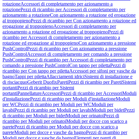
rotazione
Accessori di completamento per azionamento a
rotazione
Pezzi di ricambio per Accessori di completamento per
azionamento a rotazione
Con azionamento a rotazione ed erogazione
al troppopieno
Pezzi di ricambio per Con azionamento a rotazione ed
erogazione al troppopieno
Accessori di completamento per
azionamento a rotazione ed erogazione al troppopieno
Pezzi di
ricambio per Accessori di completamento per azionamento a
rotazione ed erogazione al troppopieno
Con azionamento a pressione
PushControl
Pezzi di ricambio per Con azionamento a pressione
PushControl
Accessori di completamento per comando a pressione
PushControl
Pezzi di ricambio per Accessori di completamento per
comando a pressione PushControl
Con tappo per piletta
Pezzi di
ricambio per Con tappo per piletta
Accessori per sifoni per vasche da
bagno
Tappi per piletta
Allacciamenti idrici
Sistemi di installazione e
di risciacquo
Geberit Duofix
Pareti
Pezzi di ricambio per Pareti
Sistemi
portanti
Pezzi di ricambio per Sistemi
portanti
Pannellature
Accessori
Pezzi di ricambio per Accessori
Moduli
d'installazione
Pezzi di ricambio per Moduli d'installazione
Moduli
per WC
Pezzi di ricambio per Moduli per WC
Moduli per
lavabi
Pezzi di ricambio per Moduli per lavabi
Moduli per bidet
Pezzi
di ricambio per Moduli per bidet
Moduli per orinatoi
Pezzi di
ricambio per Moduli per orinatoi
Moduli per docce con scarico a
parete
Pezzi di ricambio per Moduli per docce con scarico a
parete
Moduli per docce e vasche da bagno
Pezzi di ricambio per
Moduli per docce e vasche da bagno
Elementi per pareti di