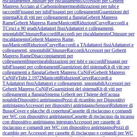
riscaldamento
Chiusure per riscaldamento
Accessori per Geberit
Mapress Acciaio al Carbonio
Impermeabilizzazioni per tubi e
raccordi
Fissaggi per tubi
Fissaggi per collegamenti
Guarnizioni del
sistema
Kit di viti per collegamenti a flangia
Geberit Mapress
Rame
Geberit Mapress Rame
Manicotti
Riduzioni
Curve
Raccordi a
T
Croci a 90 gradi
Adattatori fissi
Adattatori e collegamenti,
smontabili
Chiusure
Raccordi
Raccordi per riscaldamento
Chiusure per
riscaldamento
Geberit Mapress Rame,
gas
Manicotti
Riduzioni
Curve
Raccordi a T
Adattatori fissi
Adattatori e
collegamenti, smontabili
Chiusure
Raccordi
Accessori per Geberit
Mapress Rame
Disaccoppiamenti per
collegamenti
Impermeabilizzazioni per tubi e raccordi
Fissaggi per
tubi
Fissaggi per collegamenti
Guarnizioni del sistema
Kit di viti per
collegamenti a flangia
Geberit Mapress CuNiFe
Geberit Mapress
CuNiFe
Tubi 2.1972
Manicotti
Riduzioni
Curve
Raccordi a
T
Adattatori fissi
Adattatori e collegamenti, smontabili
Accessori per
Geberit Mapress CuNiFe
Guarnizioni del sistema
Kit di viti per
collegamenti a flangia
Sistema Geberit per l’Igiene dell’acqua
potabile
Dispositivi antiristagno
Pezzi di ricambio per Dispositivi
antiristagno
Accessori per dispositivi antiristagno
Sensori
Riduttore di
flusso
Cover e placche di copertura
Cassette di risciacquo e comandi
per WC con dispositivo antiristagno
Cassette di risciacquo da incasso
con dispositivo antiristagno integrato
Accessori per cassette di
risciacquo e comandi per WC con dispositivo antiristagno
Pezzi di
ricambio per Accessori per cassette di risciacquo e comandi per WC