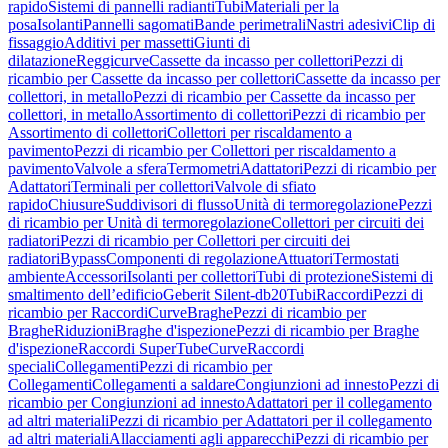
rapido
Sistemi di pannelli radianti
Tubi
Materiali per la
posa
Isolanti
Pannelli sagomati
Bande perimetrali
Nastri adesivi
Clip di
fissaggio
Additivi per massetti
Giunti di
dilatazione
Reggicurve
Cassette da incasso per collettori
Pezzi di
ricambio per Cassette da incasso per collettori
Cassette da incasso per
collettori, in metallo
Pezzi di ricambio per Cassette da incasso per
collettori, in metallo
Assortimento di collettori
Pezzi di ricambio per
Assortimento di collettori
Collettori per riscaldamento a
pavimento
Pezzi di ricambio per Collettori per riscaldamento a
pavimento
Valvole a sfera
Termometri
Adattatori
Pezzi di ricambio per
Adattatori
Terminali per collettori
Valvole di sfiato
rapido
Chiusure
Suddivisori di flusso
Unità di termoregolazione
Pezzi
di ricambio per Unità di termoregolazione
Collettori per circuiti dei
radiatori
Pezzi di ricambio per Collettori per circuiti dei
radiatori
Bypass
Componenti di regolazione
Attuatori
Termostati
ambiente
Accessori
Isolanti per collettori
Tubi di protezione
Sistemi di
smaltimento dell’edificio
Geberit Silent-db20
Tubi
Raccordi
Pezzi di
ricambio per Raccordi
Curve
Braghe
Pezzi di ricambio per
Braghe
Riduzioni
Braghe d'ispezione
Pezzi di ricambio per Braghe
d'ispezione
Raccordi SuperTube
Curve
Raccordi
speciali
Collegamenti
Pezzi di ricambio per
Collegamenti
Collegamenti a saldare
Congiunzioni ad innesto
Pezzi di
ricambio per Congiunzioni ad innesto
Adattatori per il collegamento
ad altri materiali
Pezzi di ricambio per Adattatori per il collegamento
ad altri materiali
Allacciamenti agli apparecchi
Pezzi di ricambio per