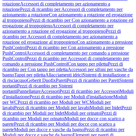
rotazione
Accessori di completamento per azionamento a
rotazione
Pezzi di ricambio per Accessori di completamento per
azionamento a rotazione
Con azionamento a rotazione ed erogazione
al troppopieno
Pezzi di ricambio per Con azionamento a rotazione ed
erogazione al troppopieno
Accessori di completamento per
azionamento a rotazione ed erogazione al troppopieno
Pezzi di
ricambio per Accessori di completamento per azionamento a
rotazione ed erogazione al troppopieno
Con azionamento a pressione
PushControl
Pezzi di ricambio per Con azionamento a pressione
PushControl
Accessori di completamento per comando a pressione
PushControl
Pezzi di ricambio per Accessori di completamento per
comando a pressione PushControl
Con tappo per piletta
Pezzi di
ricambio per Con tappo per piletta
Accessori per sifoni per vasche da
bagno
Tappi per piletta
Allacciamenti idrici
Sistemi di installazione e
di risciacquo
Geberit Duofix
Pareti
Pezzi di ricambio per Pareti
Sistemi
portanti
Pezzi di ricambio per Sistemi
portanti
Pannellature
Accessori
Pezzi di ricambio per Accessori
Moduli
d'installazione
Pezzi di ricambio per Moduli d'installazione
Moduli
per WC
Pezzi di ricambio per Moduli per WC
Moduli per
lavabi
Pezzi di ricambio per Moduli per lavabi
Moduli per bidet
Pezzi
di ricambio per Moduli per bidet
Moduli per orinatoi
Pezzi di
ricambio per Moduli per orinatoi
Moduli per docce con scarico a
parete
Pezzi di ricambio per Moduli per docce con scarico a
parete
Moduli per docce e vasche da bagno
Pezzi di ricambio per
Moduli per docce e vasche da bagno
Elementi per pareti di