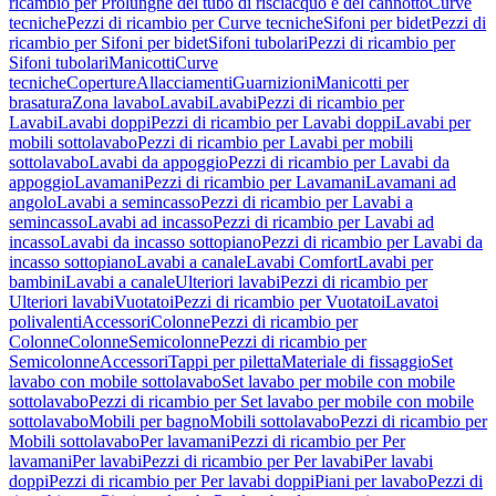
ricambio per Prolunghe del tubo di risciacquo e del cannotto
Curve
tecniche
Pezzi di ricambio per Curve tecniche
Sifoni per bidet
Pezzi di
ricambio per Sifoni per bidet
Sifoni tubolari
Pezzi di ricambio per
Sifoni tubolari
Manicotti
Curve
tecniche
Coperture
Allacciamenti
Guarnizioni
Manicotti per
brasatura
Zona lavabo
Lavabi
Lavabi
Pezzi di ricambio per
Lavabi
Lavabi doppi
Pezzi di ricambio per Lavabi doppi
Lavabi per
mobili sottolavabo
Pezzi di ricambio per Lavabi per mobili
sottolavabo
Lavabi da appoggio
Pezzi di ricambio per Lavabi da
appoggio
Lavamani
Pezzi di ricambio per Lavamani
Lavamani ad
angolo
Lavabi a semincasso
Pezzi di ricambio per Lavabi a
semincasso
Lavabi ad incasso
Pezzi di ricambio per Lavabi ad
incasso
Lavabi da incasso sottopiano
Pezzi di ricambio per Lavabi da
incasso sottopiano
Lavabi a canale
Lavabi Comfort
Lavabi per
bambini
Lavabi a canale
Ulteriori lavabi
Pezzi di ricambio per
Ulteriori lavabi
Vuotatoi
Pezzi di ricambio per Vuotatoi
Lavatoi
polivalenti
Accessori
Colonne
Pezzi di ricambio per
Colonne
Colonne
Semicolonne
Pezzi di ricambio per
Semicolonne
Accessori
Tappi per piletta
Materiale di fissaggio
Set
lavabo con mobile sottolavabo
Set lavabo per mobile con mobile
sottolavabo
Pezzi di ricambio per Set lavabo per mobile con mobile
sottolavabo
Mobili per bagno
Mobili sottolavabo
Pezzi di ricambio per
Mobili sottolavabo
Per lavamani
Pezzi di ricambio per Per
lavamani
Per lavabi
Pezzi di ricambio per Per lavabi
Per lavabi
doppi
Pezzi di ricambio per Per lavabi doppi
Piani per lavabo
Pezzi di