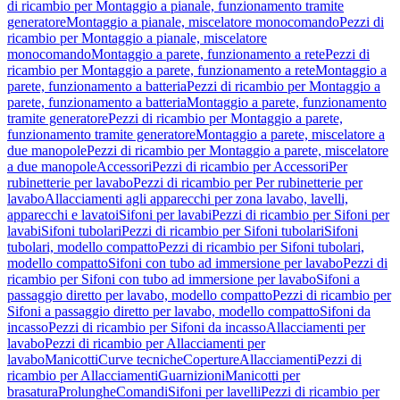
di ricambio per Montaggio a pianale, funzionamento tramite
generatore
Montaggio a pianale, miscelatore monocomando
Pezzi di
ricambio per Montaggio a pianale, miscelatore
monocomando
Montaggio a parete, funzionamento a rete
Pezzi di
ricambio per Montaggio a parete, funzionamento a rete
Montaggio a
parete, funzionamento a batteria
Pezzi di ricambio per Montaggio a
parete, funzionamento a batteria
Montaggio a parete, funzionamento
tramite generatore
Pezzi di ricambio per Montaggio a parete,
funzionamento tramite generatore
Montaggio a parete, miscelatore a
due manopole
Pezzi di ricambio per Montaggio a parete, miscelatore
a due manopole
Accessori
Pezzi di ricambio per Accessori
Per
rubinetterie per lavabo
Pezzi di ricambio per Per rubinetterie per
lavabo
Allacciamenti agli apparecchi per zona lavabo, lavelli,
apparecchi e lavatoi
Sifoni per lavabi
Pezzi di ricambio per Sifoni per
lavabi
Sifoni tubolari
Pezzi di ricambio per Sifoni tubolari
Sifoni
tubolari, modello compatto
Pezzi di ricambio per Sifoni tubolari,
modello compatto
Sifoni con tubo ad immersione per lavabo
Pezzi di
ricambio per Sifoni con tubo ad immersione per lavabo
Sifoni a
passaggio diretto per lavabo, modello compatto
Pezzi di ricambio per
Sifoni a passaggio diretto per lavabo, modello compatto
Sifoni da
incasso
Pezzi di ricambio per Sifoni da incasso
Allacciamenti per
lavabo
Pezzi di ricambio per Allacciamenti per
lavabo
Manicotti
Curve tecniche
Coperture
Allacciamenti
Pezzi di
ricambio per Allacciamenti
Guarnizioni
Manicotti per
brasatura
Prolunghe
Comandi
Sifoni per lavelli
Pezzi di ricambio per