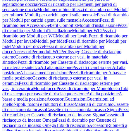
separazione doccia
Pezzi di ricambio per Elementi per pareti di
separazione doccia
Moduli per rubinetti
Pezzi di ricambio per Moduli
per rubinetti
Moduli per carichi agenti sulle mensole
Pezzi di ricambio
per Moduli per carichi agenti sulle mensole
Accessori
Pezzi di
ricambio per Accessori
Geberit Combifix
Moduli d'installazione
Pezzi
di ricambio per Moduli d'installazione
Moduli per WC
Pezzi di
ricambio per Moduli per WC
Moduli per lavabi
Pezzi di ricambio per
Moduli per lavabi
Moduli per bidet
Pezzi di ricambio per Moduli per
bidet
Moduli per docce
Pezzi di ricambio per Moduli per
docce
Accessori
Per moduli WC
Per fissaggi
Cassette di risciacquo
esterne
Cassette di risciacquo esterne per vasi, in materiale
sintetico
Pezzi di ricambio per Cassette di risciacquo esterne per vasi,
in materiale sintetico
Ad alta posizione
Pezzi di ricambio per Ad alta
posizione
A bassa e media posizione
Pezzi di ricambio per A bassa e
media posizione
Cassette di risciacquo esterne per vasi, in
ceramica
Pezzi di ricambio per Cassette di risciacquo esterne per
vasi, in ceramica
Monoblocco
Pezzi di ricambio per Monoblocco
Tubi
di risciacquo per cassette di risciacquo esterne
Ad alta posizione
A
bassa e media posizione
Accessori
Guarnizioni
Guarnizioni ad
anello
Nippli, rosoni e riduttori di flusso
Materiali di consumo
Cassette
di risciacquo da incasso
Cassette di risciacquo da incasso Sigma
Pezzi
di ricambio per Cassette di risciacquo da incasso Sigma
Cassette di
risciacquo da incasso Omega
Pezzi di ricambio per Cassette di
risciacquo da incasso Omega
Tubi di risciacquo
Accessori
Rubinetti a
galleggiante e batterie di scarico
Rubinetti a galleggiante
Pezzi di