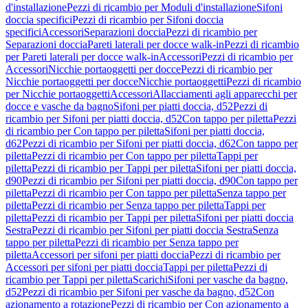
d'installazione
Pezzi di ricambio per Moduli d'installazione
Sifoni
doccia specifici
Pezzi di ricambio per Sifoni doccia
specifici
Accessori
Separazioni doccia
Pezzi di ricambio per
Separazioni doccia
Pareti laterali per docce walk-in
Pezzi di ricambio
per Pareti laterali per docce walk-in
Accessori
Pezzi di ricambio per
Accessori
Nicchie portaoggetti per docce
Pezzi di ricambio per
Nicchie portaoggetti per docce
Nicchie portaoggetti
Pezzi di ricambio
per Nicchie portaoggetti
Accessori
Allacciamenti agli apparecchi per
docce e vasche da bagno
Sifoni per piatti doccia, d52
Pezzi di
ricambio per Sifoni per piatti doccia, d52
Con tappo per piletta
Pezzi
di ricambio per Con tappo per piletta
Sifoni per piatti doccia,
d62
Pezzi di ricambio per Sifoni per piatti doccia, d62
Con tappo per
piletta
Pezzi di ricambio per Con tappo per piletta
Tappi per
piletta
Pezzi di ricambio per Tappi per piletta
Sifoni per piatti doccia,
d90
Pezzi di ricambio per Sifoni per piatti doccia, d90
Con tappo per
piletta
Pezzi di ricambio per Con tappo per piletta
Senza tappo per
piletta
Pezzi di ricambio per Senza tappo per piletta
Tappi per
piletta
Pezzi di ricambio per Tappi per piletta
Sifoni per piatti doccia
Sestra
Pezzi di ricambio per Sifoni per piatti doccia Sestra
Senza
tappo per piletta
Pezzi di ricambio per Senza tappo per
piletta
Accessori per sifoni per piatti doccia
Pezzi di ricambio per
Accessori per sifoni per piatti doccia
Tappi per piletta
Pezzi di
ricambio per Tappi per piletta
Scarichi
Sifoni per vasche da bagno,
d52
Pezzi di ricambio per Sifoni per vasche da bagno, d52
Con
azionamento a rotazione
Pezzi di ricambio per Con azionamento a