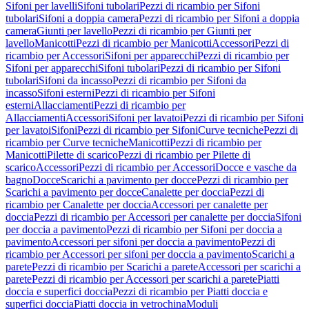
Sifoni per lavelli
Sifoni tubolari
Pezzi di ricambio per Sifoni
tubolari
Sifoni a doppia camera
Pezzi di ricambio per Sifoni a doppia
camera
Giunti per lavello
Pezzi di ricambio per Giunti per
lavello
Manicotti
Pezzi di ricambio per Manicotti
Accessori
Pezzi di
ricambio per Accessori
Sifoni per apparecchi
Pezzi di ricambio per
Sifoni per apparecchi
Sifoni tubolari
Pezzi di ricambio per Sifoni
tubolari
Sifoni da incasso
Pezzi di ricambio per Sifoni da
incasso
Sifoni esterni
Pezzi di ricambio per Sifoni
esterni
Allacciamenti
Pezzi di ricambio per
Allacciamenti
Accessori
Sifoni per lavatoi
Pezzi di ricambio per Sifoni
per lavatoi
Sifoni
Pezzi di ricambio per Sifoni
Curve tecniche
Pezzi di
ricambio per Curve tecniche
Manicotti
Pezzi di ricambio per
Manicotti
Pilette di scarico
Pezzi di ricambio per Pilette di
scarico
Accessori
Pezzi di ricambio per Accessori
Docce e vasche da
bagno
Docce
Scarichi a pavimento per docce
Pezzi di ricambio per
Scarichi a pavimento per docce
Canalette per doccia
Pezzi di
ricambio per Canalette per doccia
Accessori per canalette per
doccia
Pezzi di ricambio per Accessori per canalette per doccia
Sifoni
per doccia a pavimento
Pezzi di ricambio per Sifoni per doccia a
pavimento
Accessori per sifoni per doccia a pavimento
Pezzi di
ricambio per Accessori per sifoni per doccia a pavimento
Scarichi a
parete
Pezzi di ricambio per Scarichi a parete
Accessori per scarichi a
parete
Pezzi di ricambio per Accessori per scarichi a parete
Piatti
doccia e superfici doccia
Pezzi di ricambio per Piatti doccia e
superfici doccia
Piatti doccia in vetrochina
Moduli