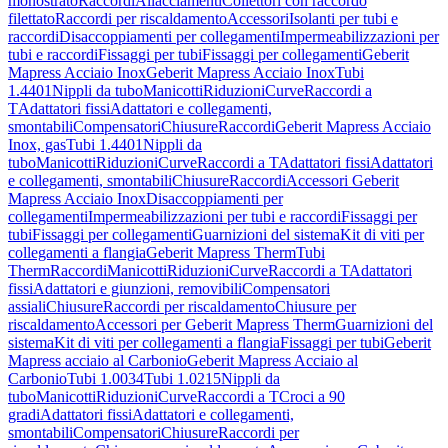
monostrato
Raccordi
Allacciamenti
Collettori con raccordo
filettato
Raccordi per riscaldamento
Accessori
Isolanti per tubi e
raccordi
Disaccoppiamenti per collegamenti
Impermeabilizzazioni per
tubi e raccordi
Fissaggi per tubi
Fissaggi per collegamenti
Geberit
Mapress Acciaio Inox
Geberit Mapress Acciaio Inox
Tubi
1.4401
Nippli da tubo
Manicotti
Riduzioni
Curve
Raccordi a
T
Adattatori fissi
Adattatori e collegamenti,
smontabili
Compensatori
Chiusure
Raccordi
Geberit Mapress Acciaio
Inox, gas
Tubi 1.4401
Nippli da
tubo
Manicotti
Riduzioni
Curve
Raccordi a T
Adattatori fissi
Adattatori
e collegamenti, smontabili
Chiusure
Raccordi
Accessori Geberit
Mapress Acciaio Inox
Disaccoppiamenti per
collegamenti
Impermeabilizzazioni per tubi e raccordi
Fissaggi per
tubi
Fissaggi per collegamenti
Guarnizioni del sistema
Kit di viti per
collegamenti a flangia
Geberit Mapress Therm
Tubi
Therm
Raccordi
Manicotti
Riduzioni
Curve
Raccordi a T
Adattatori
fissi
Adattatori e giunzioni, removibili
Compensatori
assiali
Chiusure
Raccordi per riscaldamento
Chiusure per
riscaldamento
Accessori per Geberit Mapress Therm
Guarnizioni del
sistema
Kit di viti per collegamenti a flangia
Fissaggi per tubi
Geberit
Mapress acciaio al Carbonio
Geberit Mapress Acciaio al
Carbonio
Tubi 1.0034
Tubi 1.0215
Nippli da
tubo
Manicotti
Riduzioni
Curve
Raccordi a T
Croci a 90
gradi
Adattatori fissi
Adattatori e collegamenti,
smontabili
Compensatori
Chiusure
Raccordi per