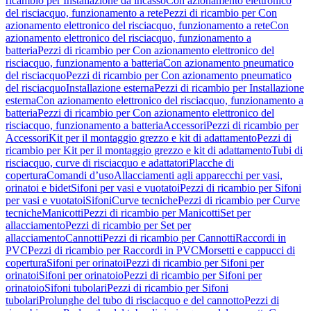
ricambio per Installazione da incasso
Con azionamento elettronico
del risciacquo, funzionamento a rete
Pezzi di ricambio per Con
azionamento elettronico del risciacquo, funzionamento a rete
Con
azionamento elettronico del risciacquo, funzionamento a
batteria
Pezzi di ricambio per Con azionamento elettronico del
risciacquo, funzionamento a batteria
Con azionamento pneumatico
del risciacquo
Pezzi di ricambio per Con azionamento pneumatico
del risciacquo
Installazione esterna
Pezzi di ricambio per Installazione
esterna
Con azionamento elettronico del risciacquo, funzionamento a
batteria
Pezzi di ricambio per Con azionamento elettronico del
risciacquo, funzionamento a batteria
Accessori
Pezzi di ricambio per
Accessori
Kit per il montaggio grezzo e kit di adattamento
Pezzi di
ricambio per Kit per il montaggio grezzo e kit di adattamento
Tubi di
risciacquo, curve di risciacquo e adattatori
Placche di
copertura
Comandi d’uso
Allacciamenti agli apparecchi per vasi,
orinatoi e bidet
Sifoni per vasi e vuotatoi
Pezzi di ricambio per Sifoni
per vasi e vuotatoi
Sifoni
Curve tecniche
Pezzi di ricambio per Curve
tecniche
Manicotti
Pezzi di ricambio per Manicotti
Set per
allacciamento
Pezzi di ricambio per Set per
allacciamento
Cannotti
Pezzi di ricambio per Cannotti
Raccordi in
PVC
Pezzi di ricambio per Raccordi in PVC
Morsetti e cappucci di
copertura
Sifoni per orinatoi
Pezzi di ricambio per Sifoni per
orinatoi
Sifoni per orinatoio
Pezzi di ricambio per Sifoni per
orinatoio
Sifoni tubolari
Pezzi di ricambio per Sifoni
tubolari
Prolunghe del tubo di risciacquo e del cannotto
Pezzi di