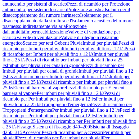
antincendio per sistemi di scarico
Pezzi di ricambio per Protezione
antincendio per sistemi di scarico
Protezione acustica
Isolanti per il
disaccoppiamento dal rumore intrinseco
Isolamento per il
disaccoppiamento dalla struttura e l'isolamento acustico del rumore
trasmesso indirettamente via aria
Protezione
dall'umidità
Impermeabilizzazione
Valvole di ventilazione per
scarico
Valvole di ventilazione
Valvole di ritegno a risparmio
energetico
Scarico per tetti Geberit Pluvia
Imbuti per pluviali
Pezzi di
ricambio per Imbuti per pluviali
Imbuti per pluviali fino a 12 l/s
Pezzi
di ricambio per Imbuti per pluviali fino a 12 l/s
Imbuti per pluviali
fino a 25 l/s
Pezzi di ricambio per Imbuti per pluviali fino a 25
l/s
Imbuti per pluviali per canali di gronda
Pezzi di ricambio per
Imbuti per pluviali per canali di gronda
Imbuti per pluviali fino a 12
l/s
Pezzi di ricambio per Imbuti per pluviali fino a 12 l/s
Imbuti per
pluviali fino a 25 l/s
Pezzi di ricambio per Imbuti per pluviali fino a
25 l/s
Elementi barriera al vapore
Pezzi di ricambio per Elementi
barriera al vapore
Per imbuti per pluviali fino a 12 l/s
Pezzi di
ricambio per Per imbuti per pluviali fino a 12 l/s
Per imbuti per
pluviali fino a 25 l/s
Troppopieni d'emergenza
Pezzi di ricambio per
Troppopieni d'emergenza
Per imbuti per pluviali fino a 12 l/s
Pezzi di
ricambio per Per imbuti per pluviali fino a 12 l/s
Per imbuti per
pluviali fino a 25 l/s
Pezzi di ricambio per Per imbuti per pluviali fino
a 25 l/s
Fissaggi
Sistema di fissaggio d40–200
Sistema di fissaggio
d250–315
Accessori
Pezzi di ricambio per Accessori
Per imbuti per
pluviali
Pezzi di ricambio per Per imbuti per pluviali
Per