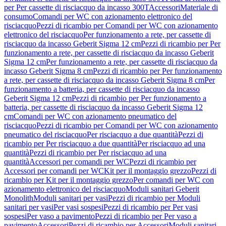
per Per cassette di risciacquo da incasso 300T
Accessori
Materiale di
consumo
Comandi per WC con azionamento elettronico del
risciacquo
Pezzi di ricambio per Comandi per WC con azionamento
elettronico del risciacquo
Per funzionamento a rete, per cassette di
risciacquo da incasso Geberit Sigma 12 cm
Pezzi di ricambio per Per
funzionamento a rete, per cassette di risciacquo da incasso Geberit
Sigma 12 cm
Per funzionamento a rete, per cassette di risciacquo da
incasso Geberit Sigma 8 cm
Pezzi di ricambio per Per funzionamento
a rete, per cassette di risciacquo da incasso Geberit Sigma 8 cm
Per
funzionamento a batteria, per cassette di risciacquo da incasso
Geberit Sigma 12 cm
Pezzi di ricambio per Per funzionamento a
batteria, per cassette di risciacquo da incasso Geberit Sigma 12
cm
Comandi per WC con azionamento pneumatico del
risciacquo
Pezzi di ricambio per Comandi per WC con azionamento
pneumatico del risciacquo
Per risciacquo a due quantità
Pezzi di
ricambio per Per risciacquo a due quantità
Per risciacquo ad una
quantità
Pezzi di ricambio per Per risciacquo ad una
quantità
Accessori per comandi per WC
Pezzi di ricambio per
Accessori per comandi per WC
Kit per il montaggio grezzo
Pezzi di
ricambio per Kit per il montaggio grezzo
Per comandi per WC con
azionamento elettronico del risciacquo
Moduli sanitari Geberit
Monolith
Moduli sanitari per vasi
Pezzi di ricambio per Moduli
sanitari per vasi
Per vasi sospesi
Pezzi di ricambio per Per vasi
sospesi
Per vaso a pavimento
Pezzi di ricambio per Per vaso a
pavimento
Accessori
Pezzi di ricambio per Accessori
Moduli sanitari