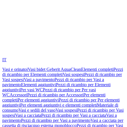
IT
Vasi e orinatoi
Vasi bidet Geberit AquaClean
Elementi completi
Pezzi
di ricambio per Elementi completi
Vasi sospesi
Pezzi di ricambio per
Vasi sospesi
Vasi a pavimento
Pezzi di ricambio per Vasi a
pavimento
Elementi aggiuntivi
Pezzi di ricambio per Elementi
aggiuntivi
Per vasi WC
Pezzi di ricambio per Per vasi
WC
Accessori
Pezzi di ricambio per Accessori
Per elementi
completi
Per elementi aggiuntivi
Pezzi di ricambio per Per elementi
aggiuntivi
Per elementi aggiuntivi e elementi completi
Materiale di
consumo
Vasi e sedili del vaso
Vasi sospesi
Pezzi di ricambio per Vasi
sospesi
Vasi a cacciata
Pezzi di ricambio per Vasi a cacciata
Vasi a
pavimento
Pezzi di ricambio per Vasi a pavimento
Vasi a cacciata per
cassetta di risciacquo esterna monoblocco
Pezzi di ricambio per Vasi