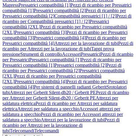
Mapress
Pressatrici compatibilità [1]
Pezzi di ricambio per Pressatrici
compatibilità [1]
Pressatrici compatibilità [2]
Pezzi di ricambio per
Pressatrici compatibilità [2]
Compatibilità pressatrici [1] / [2]
Pezzi di
ricambio per Compatibilità pressatrici [1] / [2]
Pressatrici
compatibilità [2XL]
Pezzi di ricambio per Pressatrici compatibilità
[2XL]
Pressatrici compatibilità [3]
Pezzi di ricambio per Pressatrici
compatibilità [3]
Pressatrici compatibilità [4]
Pezzi di ricambio per
Pressatrici compatibilità [4]
Attrezzi per la lavorazione di tubi
Pezzi di
ricambio per Attrezzi per la lavorazione di tubi
Tappi prova
pressione
Strumenti di controllo
Accessori
Pressatrici
Pezzi di ricambio
per Pressatrici
Pressatrici compatibilità [1]
Pezzi di ricambio per
Pressatrici compatibilità [1]
Pressatrici compatibilità [2]
Pezzi di
ricambio per Pressatrici compatibilità [2]
Pressatrici compatibilità
[2XL]
Pezzi di ricambio per Pressatrici compatibilità
[2XL]
Pressatrici compatibilità [4]
Pezzi di ricambio per Pressatrici
compatibilità [4]
Per sistemi di pannelli radianti Geberit
Srotolatori
tubi
Attrezzi per Geberit Silent-db20 / Geberit PE
Pezzi di ricambio
per Attrezzi per Geberit Silent-db20 / Geberit PE
Attrezzi per
saldatura elettrica
Pezzi di ricambio per Attrezzi per saldatura
elettrica
Attrezzi per saldatura a specchio
Accessori attrezzi per
saldatura a specchio
Pezzi di ricambio per Accessori attrezzi per
saldatura a specchio
Attrezzi per la lavorazione di tubi
Pezzi di
ricambio per Attrezzi per la lavorazione di
tubi
Telecomandi
Telecomandi