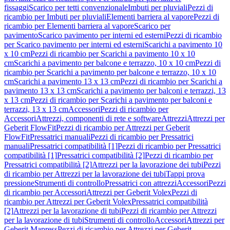
fissaggi
Scarico per tetti convenzionale
Imbuti per pluviali
Pezzi di
ricambio per Imbuti per pluviali
Elementi barriera al vapore
Pezzi di
ricambio per Elementi barriera al vapore
Scarico per
pavimento
Scarico pavimento per interni ed esterni
Pezzi di ricambio
per Scarico pavimento per interni ed esterni
Scarichi a pavimento 10
x 10 cm
Pezzi di ricambio per Scarichi a pavimento 10 x 10
cm
Scarichi a pavimento per balcone e terrazzo, 10 x 10 cm
Pezzi di
ricambio per Scarichi a pavimento per balcone e terrazzo, 10 x 10
cm
Scarichi a pavimento 13 x 13 cm
Pezzi di ricambio per Scarichi a
pavimento 13 x 13 cm
Scarichi a pavimento per balconi e terrazzi, 13
x 13 cm
Pezzi di ricambio per Scarichi a pavimento per balconi e
terrazzi, 13 x 13 cm
Accessori
Pezzi di ricambio per
Accessori
Attrezzi, componenti di rete e software
Attrezzi
Attrezzi per
Geberit FlowFit
Pezzi di ricambio per Attrezzi per Geberit
FlowFit
Pressatrici manuali
Pezzi di ricambio per Pressatrici
manuali
Pressatrici compatibilità [1]
Pezzi di ricambio per Pressatrici
compatibilità [1]
Pressatrici compatibilità [2]
Pezzi di ricambio per
Pressatrici compatibilità [2]
Attrezzi per la lavorazione dei tubi
Pezzi
di ricambio per Attrezzi per la lavorazione dei tubi
Tappi prova
pressione
Strumenti di controllo
Pressatrici con attrezzi
Accessori
Pezzi
di ricambio per Accessori
Attrezzi per Geberit Volex
Pezzi di
ricambio per Attrezzi per Geberit Volex
Pressatrici compatibilità
[2]
Attrezzi per la lavorazione di tubi
Pezzi di ricambio per Attrezzi
per la lavorazione di tubi
Strumenti di controllo
Accessori
Attrezzi per
Geberit Mapress
Pezzi di ricambio per Attrezzi per Geberit