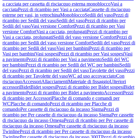
a cacciata per cassetta di risciacquo esterna monoblocco
Vasi a
cacciata
Pezzi di ricambio per Vasi a cacciata
Cassette di risciacquo
esterne per vasi, in vetrochina
Monoblocco
Sedili del vaso
Pezzi di
ricambio per Sedili del vaso
Sedili del vaso
Pezzi di ricambio per
Sedili del vaso
Vasi versione Comfort
Pezzi di ricambio per Vasi
versione Comfort
Vasi a cacciata, prolungati
Pezzi di ricambio per
Vasi a cacciata, prolungati
Sedili del vaso versione Comfort
Pezzi di
ricambio per Sedili del vaso versione Comfort
Sedili del vaso
Pezzi di
ricambio per Sedili del vaso
Vasi per bambini
Pezzi di ricambio per
Vasi per bambini
Vasi sospesi
Pezzi di ricambio per Vasi sospesi
Vasi
a pavimento
Pezzi di ricambio per Vasi a pavimento
Sedili del WC
per bambini
Pezzi di ricambio per Sedili del WC per bambini
Sedili
del vaso
Pezzi di ricambio per Sedili del vaso
Tavolette del vaso
Pezzi
di ricambio per Tavolette del vaso
WC ad uso accovacciato
Con
risciacquo
Accessori
Allacciamenti
Materiale di fissaggio
Ulteriori
accessori
Bidet
Bidet sospesi
Pezzi di ricambio per Bidet sospesi
Bidet
a pavimento
Pezzi di ricambio per Bidet a pavimento
Accessori
Pezzi
di ricambio per Accessori
Placche di comando e comandi per
WC
Placche di comando
Pezzi di ricambio per Placche di
comando
Per cassette di risciacquo da incasso Sigma
Pezzi di
ricambio per Per cassette di risciacquo da incasso Sigma
Per cassette
di risciacquo da incasso Omega
Pezzi di ricambio per Per cassette di
risciacquo da incasso Omega
Per cassette di risciacquo da incasso
Twinline
Pezzi di ricambio per Per cassette di risciacquo da incasso
Twinline
Per cassette di risciacquo da incasso 300T
Pezzi di ricambio