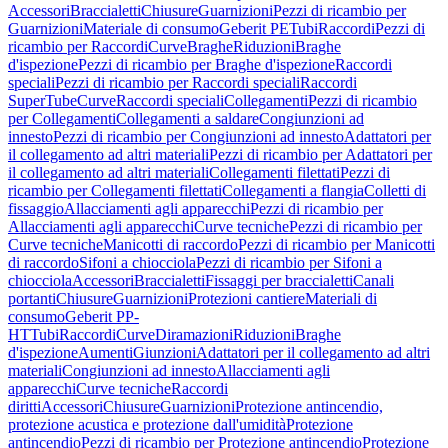
Accessori
Braccialetti
Chiusure
Guarnizioni
Pezzi di ricambio per
Guarnizioni
Materiale di consumo
Geberit PE
Tubi
Raccordi
Pezzi di
ricambio per Raccordi
Curve
Braghe
Riduzioni
Braghe
d'ispezione
Pezzi di ricambio per Braghe d'ispezione
Raccordi
speciali
Pezzi di ricambio per Raccordi speciali
Raccordi
SuperTube
Curve
Raccordi speciali
Collegamenti
Pezzi di ricambio
per Collegamenti
Collegamenti a saldare
Congiunzioni ad
innesto
Pezzi di ricambio per Congiunzioni ad innesto
Adattatori per
il collegamento ad altri materiali
Pezzi di ricambio per Adattatori per
il collegamento ad altri materiali
Collegamenti filettati
Pezzi di
ricambio per Collegamenti filettati
Collegamenti a flangia
Colletti di
fissaggio
Allacciamenti agli apparecchi
Pezzi di ricambio per
Allacciamenti agli apparecchi
Curve tecniche
Pezzi di ricambio per
Curve tecniche
Manicotti di raccordo
Pezzi di ricambio per Manicotti
di raccordo
Sifoni a chiocciola
Pezzi di ricambio per Sifoni a
chiocciola
Accessori
Braccialetti
Fissaggi per braccialetti
Canali
portanti
Chiusure
Guarnizioni
Protezioni cantiere
Materiali di
consumo
Geberit PP-
HT
Tubi
Raccordi
Curve
Diramazioni
Riduzioni
Braghe
d'ispezione
Aumenti
Giunzioni
Adattatori per il collegamento ad altri
materiali
Congiunzioni ad innesto
Allacciamenti agli
apparecchi
Curve tecniche
Raccordi
diritti
Accessori
Chiusure
Guarnizioni
Protezione antincendio,
protezione acustica e protezione dall'umidità
Protezione
antincendio
Pezzi di ricambio per Protezione antincendio
Protezione