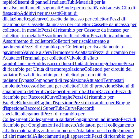
rapido
Sistemi di pannelli radianti
Tubi
Materiali per la
posa
Isolanti
Pannelli sagomati
Bande perimetrali
Nastri adesivi
Clip di
fissaggio
Additivi per massetti
Giunti di
dilatazione
Reggicurve
Cassette da incasso per collettori
Pezzi di
ricambio per Cassette da incasso per collettori
Cassette da incasso per
collettori, in metallo
Pezzi di ricambio per Cassette da incasso per
collettori, in metallo
Assortimento di collettori
Pezzi di ricambio per
Assortimento di collettori
Collettori per riscaldamento a
pavimento
Pezzi di ricambio per Collettori per riscaldamento a
pavimento
Valvole a sfera
Termometri
Adattatori
Pezzi di ricambio per
Adattatori
Terminali per collettori
Valvole di sfiato
rapido
Chiusure
Suddivisori di flusso
Unità di termoregolazione
Pezzi
di ricambio per Unità di termoregolazione
Collettori per circuiti dei
radiatori
Pezzi di ricambio per Collettori per circuiti dei
radiatori
Bypass
Componenti di regolazione
Attuatori
Termostati
ambiente
Accessori
Isolanti per collettori
Tubi di protezione
Sistemi di
smaltimento dell’edificio
Geberit Silent-db20
Tubi
Raccordi
Pezzi di
ricambio per Raccordi
Curve
Braghe
Pezzi di ricambio per
Braghe
Riduzioni
Braghe d'ispezione
Pezzi di ricambio per Braghe
d'ispezione
Raccordi SuperTube
Curve
Raccordi
speciali
Collegamenti
Pezzi di ricambio per
Collegamenti
Collegamenti a saldare
Congiunzioni ad innesto
Pezzi di
ricambio per Congiunzioni ad innesto
Adattatori per il collegamento
ad altri materiali
Pezzi di ricambio per Adattatori per il collegamento
ad altri materiali
Allacciamenti agli apparecchi
Pezzi di ricambio per