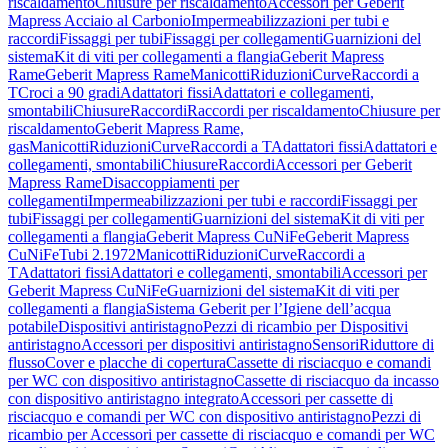
riscaldamento
Chiusure per riscaldamento
Accessori per Geberit
Mapress Acciaio al Carbonio
Impermeabilizzazioni per tubi e
raccordi
Fissaggi per tubi
Fissaggi per collegamenti
Guarnizioni del
sistema
Kit di viti per collegamenti a flangia
Geberit Mapress
Rame
Geberit Mapress Rame
Manicotti
Riduzioni
Curve
Raccordi a
T
Croci a 90 gradi
Adattatori fissi
Adattatori e collegamenti,
smontabili
Chiusure
Raccordi
Raccordi per riscaldamento
Chiusure per
riscaldamento
Geberit Mapress Rame,
gas
Manicotti
Riduzioni
Curve
Raccordi a T
Adattatori fissi
Adattatori e
collegamenti, smontabili
Chiusure
Raccordi
Accessori per Geberit
Mapress Rame
Disaccoppiamenti per
collegamenti
Impermeabilizzazioni per tubi e raccordi
Fissaggi per
tubi
Fissaggi per collegamenti
Guarnizioni del sistema
Kit di viti per
collegamenti a flangia
Geberit Mapress CuNiFe
Geberit Mapress
CuNiFe
Tubi 2.1972
Manicotti
Riduzioni
Curve
Raccordi a
T
Adattatori fissi
Adattatori e collegamenti, smontabili
Accessori per
Geberit Mapress CuNiFe
Guarnizioni del sistema
Kit di viti per
collegamenti a flangia
Sistema Geberit per l’Igiene dell’acqua
potabile
Dispositivi antiristagno
Pezzi di ricambio per Dispositivi
antiristagno
Accessori per dispositivi antiristagno
Sensori
Riduttore di
flusso
Cover e placche di copertura
Cassette di risciacquo e comandi
per WC con dispositivo antiristagno
Cassette di risciacquo da incasso
con dispositivo antiristagno integrato
Accessori per cassette di
risciacquo e comandi per WC con dispositivo antiristagno
Pezzi di
ricambio per Accessori per cassette di risciacquo e comandi per WC