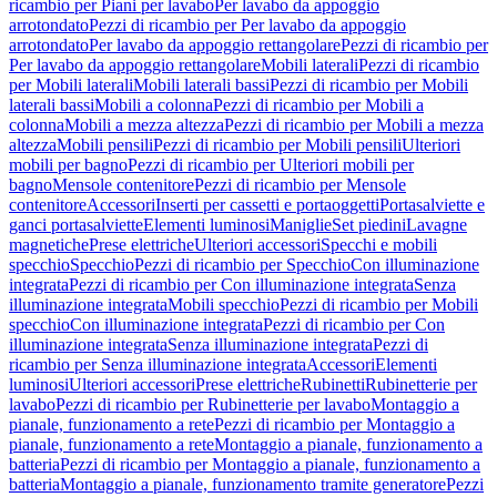
ricambio per Piani per lavabo
Per lavabo da appoggio
arrotondato
Pezzi di ricambio per Per lavabo da appoggio
arrotondato
Per lavabo da appoggio rettangolare
Pezzi di ricambio per
Per lavabo da appoggio rettangolare
Mobili laterali
Pezzi di ricambio
per Mobili laterali
Mobili laterali bassi
Pezzi di ricambio per Mobili
laterali bassi
Mobili a colonna
Pezzi di ricambio per Mobili a
colonna
Mobili a mezza altezza
Pezzi di ricambio per Mobili a mezza
altezza
Mobili pensili
Pezzi di ricambio per Mobili pensili
Ulteriori
mobili per bagno
Pezzi di ricambio per Ulteriori mobili per
bagno
Mensole contenitore
Pezzi di ricambio per Mensole
contenitore
Accessori
Inserti per cassetti e portaoggetti
Portasalviette e
ganci portasalviette
Elementi luminosi
Maniglie
Set piedini
Lavagne
magnetiche
Prese elettriche
Ulteriori accessori
Specchi e mobili
specchio
Specchio
Pezzi di ricambio per Specchio
Con illuminazione
integrata
Pezzi di ricambio per Con illuminazione integrata
Senza
illuminazione integrata
Mobili specchio
Pezzi di ricambio per Mobili
specchio
Con illuminazione integrata
Pezzi di ricambio per Con
illuminazione integrata
Senza illuminazione integrata
Pezzi di
ricambio per Senza illuminazione integrata
Accessori
Elementi
luminosi
Ulteriori accessori
Prese elettriche
Rubinetti
Rubinetterie per
lavabo
Pezzi di ricambio per Rubinetterie per lavabo
Montaggio a
pianale, funzionamento a rete
Pezzi di ricambio per Montaggio a
pianale, funzionamento a rete
Montaggio a pianale, funzionamento a
batteria
Pezzi di ricambio per Montaggio a pianale, funzionamento a
batteria
Montaggio a pianale, funzionamento tramite generatore
Pezzi