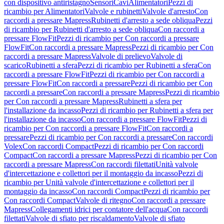
con dispositivo antiristagno
Sensori
Cavi
Alimentatori
Pezzi di
ricambio per Alimentatori
Valvole e rubinetti
Valvole d'arresto
Con
raccordi a pressare Mapress
Rubinetti d'arresto a sede obliqua
Pezzi
di ricambio per Rubinetti d'arresto a sede obliqua
Con raccordi a
pressare FlowFit
Pezzi di ricambio per Con raccordi a pressare
FlowFit
Con raccordi a pressare Mapress
Pezzi di ricambio per Con
raccordi a pressare Mapress
Valvole di prelievo
Valvole di
scarico
Rubinetti a sfera
Pezzi di ricambio per Rubinetti a sfera
Con
raccordi a pressare FlowFit
Pezzi di ricambio per Con raccordi a
pressare FlowFit
Con raccordi a pressare
Pezzi di ricambio per Con
raccordi a pressare
Con raccordi a pressare Mapress
Pezzi di ricambio
per Con raccordi a pressare Mapress
Rubinetti a sfera per
l'installazione da incasso
Pezzi di ricambio per Rubinetti a sfera per
l'installazione da incasso
Con raccordi a pressare FlowFit
Pezzi di
ricambio per Con raccordi a pressare FlowFit
Con raccordi a
pressare
Pezzi di ricambio per Con raccordi a pressare
Con raccordi
Volex
Con raccordi Compact
Pezzi di ricambio per Con raccordi
Compact
Con raccordi a pressare Mapress
Pezzi di ricambio per Con
raccordi a pressare Mapress
Con raccordi filettati
Unità valvole
d'intercettazione e collettori per il montaggio da incasso
Pezzi di
ricambio per Unità valvole d'intercettazione e collettori per il
montaggio da incasso
Con raccordi Compact
Pezzi di ricambio per
Con raccordi Compact
Valvole di ritegno
Con raccordi a pressare
Mapress
Collegamenti idrici per contatore dell'acqua
Con raccordi
filettati
Valvole di sfiato per riscaldamento
Valvole di sfiato