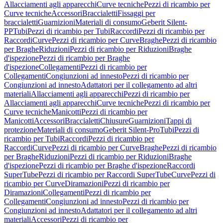
Allacciamenti agli apparecchi
Curve tecniche
Pezzi di ricambio per
Curve tecniche
Accessori
Braccialetti
Fissaggi per
braccialetti
Guarnizioni
Materiali di consumo
Geberit Silent-
PP
Tubi
Pezzi di ricambio per Tubi
Raccordi
Pezzi di ricambio per
Raccordi
Curve
Pezzi di ricambio per Curve
Braghe
Pezzi di ricambio
per Braghe
Riduzioni
Pezzi di ricambio per Riduzioni
Braghe
d'ispezione
Pezzi di ricambio per Braghe
d'ispezione
Collegamenti
Pezzi di ricambio per
Collegamenti
Congiunzioni ad innesto
Pezzi di ricambio per
Congiunzioni ad innesto
Adattatori per il collegamento ad altri
materiali
Allacciamenti agli apparecchi
Pezzi di ricambio per
Allacciamenti agli apparecchi
Curve tecniche
Pezzi di ricambio per
Curve tecniche
Manicotti
Pezzi di ricambio per
Manicotti
Accessori
Braccialetti
Chiusure
Guarnizioni
Tappi di
protezione
Materiali di consumo
Geberit Silent-Pro
Tubi
Pezzi di
ricambio per Tubi
Raccordi
Pezzi di ricambio per
Raccordi
Curve
Pezzi di ricambio per Curve
Braghe
Pezzi di ricambio
per Braghe
Riduzioni
Pezzi di ricambio per Riduzioni
Braghe
d'ispezione
Pezzi di ricambio per Braghe d'ispezione
Raccordi
SuperTube
Pezzi di ricambio per Raccordi SuperTube
Curve
Pezzi di
ricambio per Curve
Diramazioni
Pezzi di ricambio per
Diramazioni
Collegamenti
Pezzi di ricambio per
Collegamenti
Congiunzioni ad innesto
Pezzi di ricambio per
Congiunzioni ad innesto
Adattatori per il collegamento ad altri
materiali
Accessori
Pezzi di ricambio per