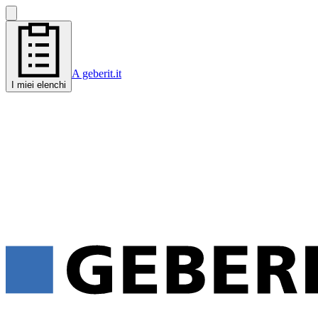
A geberit.it
I miei elenchi