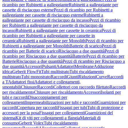
ricambio per Rubinetti a galleggiante
Rubinetti a galleggiante per
cassette di risciacquo esterne
Pezzi di ricambio per Rubinetti a
galleggiante per cassette di risciacquo esterne
Rubinetti a
galleggiante per cassette di risciacquo da incasso
Pezzi di ricambio
per Rubinetti a galleggiante per cassette di risciacquo da
incasso
Rubinetti a galleggiante per cassette in ceramica
Pezzi di
ricambio per Rubinetti a galleggiante per cassette in
ceramica
Rubinetti a galleggiante per Monolith
Pezzi di ricambio per
Rubinetti a galleggiante per Monolith
Batterie di scarico
Pezzi di
ricambio per Batterie di scarico
Risciacquo a due quantità
Pezzi di
ricambio per Risciacquo a due quantità
Batterie
Pezzi di ricambio per
Batterie
Risciacquo a due quantità
Pezzi di ricambio per Risciacquo a
due quantità
Accessori
Pulsanti
Adattatori
Membrane
Adduzione
idrica
Geberit FlowFit
Tubi multistrato
Tubi riscaldamento
multistrato
Tubi monostrato
Raccordi
Giunti
Riduzioni
Curve
Raccordi
a T
Adattatori fissi
Adattatori e collegamenti,
smontabili
Chiusure
Raccordi
Collettori con raccordo filettato
Raccordi
per riscaldamento
Chiusure per riscaldamento
Accessori
Isolanti per
tubi e raccordi
Disaccoppiamenti per
collegamenti
Impermeabilizzazioni per tubi e raccordi
Guarnizioni per
raccordi
Copertura per raccordi
Fissaggi per tubi
Tubi di protezione e
accessori per la posa
Fissaggi per collegamenti
Guarnizioni del
sistema
Kit di viti per collegamenti a flangia
Materiali di
consumo
Geberit Volex
Tubi riscaldamento