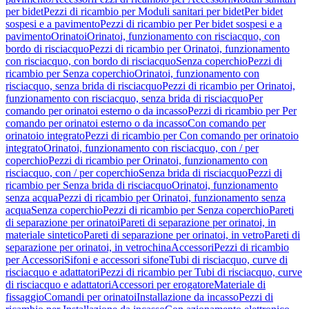
per bidet
Pezzi di ricambio per Moduli sanitari per bidet
Per bidet
sospesi e a pavimento
Pezzi di ricambio per Per bidet sospesi e a
pavimento
Orinatoi
Orinatoi, funzionamento con risciacquo, con
bordo di risciacquo
Pezzi di ricambio per Orinatoi, funzionamento
con risciacquo, con bordo di risciacquo
Senza coperchio
Pezzi di
ricambio per Senza coperchio
Orinatoi, funzionamento con
risciacquo, senza brida di risciacquo
Pezzi di ricambio per Orinatoi,
funzionamento con risciacquo, senza brida di risciacquo
Per
comando per orinatoi esterno o da incasso
Pezzi di ricambio per Per
comando per orinatoi esterno o da incasso
Con comando per
orinatoio integrato
Pezzi di ricambio per Con comando per orinatoio
integrato
Orinatoi, funzionamento con risciacquo, con / per
coperchio
Pezzi di ricambio per Orinatoi, funzionamento con
risciacquo, con / per coperchio
Senza brida di risciacquo
Pezzi di
ricambio per Senza brida di risciacquo
Orinatoi, funzionamento
senza acqua
Pezzi di ricambio per Orinatoi, funzionamento senza
acqua
Senza coperchio
Pezzi di ricambio per Senza coperchio
Pareti
di separazione per orinatoi
Pareti di separazione per orinatoi, in
materiale sintetico
Pareti di separazione per orinatoi, in vetro
Pareti di
separazione per orinatoi, in vetrochina
Accessori
Pezzi di ricambio
per Accessori
Sifoni e accessori sifone
Tubi di risciacquo, curve di
risciacquo e adattatori
Pezzi di ricambio per Tubi di risciacquo, curve
di risciacquo e adattatori
Accessori per erogatore
Materiale di
fissaggio
Comandi per orinatoi
Installazione da incasso
Pezzi di