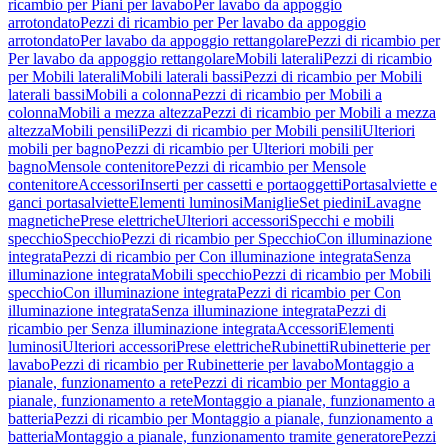
ricambio per Piani per lavabo
Per lavabo da appoggio
arrotondato
Pezzi di ricambio per Per lavabo da appoggio
arrotondato
Per lavabo da appoggio rettangolare
Pezzi di ricambio per
Per lavabo da appoggio rettangolare
Mobili laterali
Pezzi di ricambio
per Mobili laterali
Mobili laterali bassi
Pezzi di ricambio per Mobili
laterali bassi
Mobili a colonna
Pezzi di ricambio per Mobili a
colonna
Mobili a mezza altezza
Pezzi di ricambio per Mobili a mezza
altezza
Mobili pensili
Pezzi di ricambio per Mobili pensili
Ulteriori
mobili per bagno
Pezzi di ricambio per Ulteriori mobili per
bagno
Mensole contenitore
Pezzi di ricambio per Mensole
contenitore
Accessori
Inserti per cassetti e portaoggetti
Portasalviette e
ganci portasalviette
Elementi luminosi
Maniglie
Set piedini
Lavagne
magnetiche
Prese elettriche
Ulteriori accessori
Specchi e mobili
specchio
Specchio
Pezzi di ricambio per Specchio
Con illuminazione
integrata
Pezzi di ricambio per Con illuminazione integrata
Senza
illuminazione integrata
Mobili specchio
Pezzi di ricambio per Mobili
specchio
Con illuminazione integrata
Pezzi di ricambio per Con
illuminazione integrata
Senza illuminazione integrata
Pezzi di
ricambio per Senza illuminazione integrata
Accessori
Elementi
luminosi
Ulteriori accessori
Prese elettriche
Rubinetti
Rubinetterie per
lavabo
Pezzi di ricambio per Rubinetterie per lavabo
Montaggio a
pianale, funzionamento a rete
Pezzi di ricambio per Montaggio a
pianale, funzionamento a rete
Montaggio a pianale, funzionamento a
batteria
Pezzi di ricambio per Montaggio a pianale, funzionamento a
batteria
Montaggio a pianale, funzionamento tramite generatore
Pezzi