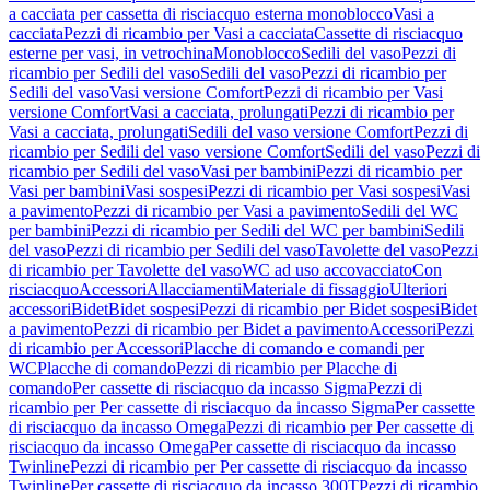
a cacciata per cassetta di risciacquo esterna monoblocco
Vasi a
cacciata
Pezzi di ricambio per Vasi a cacciata
Cassette di risciacquo
esterne per vasi, in vetrochina
Monoblocco
Sedili del vaso
Pezzi di
ricambio per Sedili del vaso
Sedili del vaso
Pezzi di ricambio per
Sedili del vaso
Vasi versione Comfort
Pezzi di ricambio per Vasi
versione Comfort
Vasi a cacciata, prolungati
Pezzi di ricambio per
Vasi a cacciata, prolungati
Sedili del vaso versione Comfort
Pezzi di
ricambio per Sedili del vaso versione Comfort
Sedili del vaso
Pezzi di
ricambio per Sedili del vaso
Vasi per bambini
Pezzi di ricambio per
Vasi per bambini
Vasi sospesi
Pezzi di ricambio per Vasi sospesi
Vasi
a pavimento
Pezzi di ricambio per Vasi a pavimento
Sedili del WC
per bambini
Pezzi di ricambio per Sedili del WC per bambini
Sedili
del vaso
Pezzi di ricambio per Sedili del vaso
Tavolette del vaso
Pezzi
di ricambio per Tavolette del vaso
WC ad uso accovacciato
Con
risciacquo
Accessori
Allacciamenti
Materiale di fissaggio
Ulteriori
accessori
Bidet
Bidet sospesi
Pezzi di ricambio per Bidet sospesi
Bidet
a pavimento
Pezzi di ricambio per Bidet a pavimento
Accessori
Pezzi
di ricambio per Accessori
Placche di comando e comandi per
WC
Placche di comando
Pezzi di ricambio per Placche di
comando
Per cassette di risciacquo da incasso Sigma
Pezzi di
ricambio per Per cassette di risciacquo da incasso Sigma
Per cassette
di risciacquo da incasso Omega
Pezzi di ricambio per Per cassette di
risciacquo da incasso Omega
Per cassette di risciacquo da incasso
Twinline
Pezzi di ricambio per Per cassette di risciacquo da incasso
Twinline
Per cassette di risciacquo da incasso 300T
Pezzi di ricambio