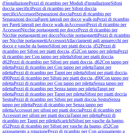
d'installazione
Pezzi di ricambio per Moduli d'installazione
Sifoni
doccia specifici
Pezzi di ricambio per Sifoni doccia
specifici
Accessori
Separazioni doccia
Pezzi di ricambio per
Separazioni doccia
Pareti laterali per docce walk-in
Pezzi di ricambio
per Pareti laterali per docce walk-in
Accessori
Pezzi di ricambio per
Accessori
Nicchie portaoggetti per docce
Pezzi di ricambio per
Nicchie portaoggetti per docce
Nicchie portaoggetti
Pezzi di ricambio
per Nicchie portaoggetti
Accessori
Allacciamenti agli apparecchi per
docce e vasche da bagno
Sifoni per piatti doccia, d52
Pezzi di
ricambio per Sifoni per piatti doccia, d52
Con tappo per piletta
Pezzi
di ricambio per Con tappo per piletta
Sifoni per piatti doccia,
d62
Pezzi di ricambio per Sifoni per piatti doccia, d62
Con tappo per
piletta
Pezzi di ricambio per Con tappo per piletta
Tappi per
piletta
Pezzi di ricambio per Tappi per piletta
Sifoni per piatti doccia,
d90
Pezzi di ricambio per Sifoni per piatti doccia, d90
Con tappo per
piletta
Pezzi di ricambio per Con tappo per piletta
Senza tappo per
piletta
Pezzi di ricambio per Senza tappo per piletta
Tappi per
piletta
Pezzi di ricambio per Tappi per piletta
Sifoni per piatti doccia
Sestra
Pezzi di ricambio per Sifoni per piatti doccia Sestra
Senza
tappo per piletta
Pezzi di ricambio per Senza tappo per
piletta
Accessori per sifoni per piatti doccia
Pezzi di ricambio per
Accessori per sifoni per piatti doccia
Tappi per piletta
Pezzi di
ricambio per Tappi per piletta
Scarichi
Sifoni per vasche da bagno,
d52
Pezzi di ricambio per Sifoni per vasche da bagno, d52
Con
azionamento a rotazione
Pezzi di ricambio per Con azionamento a