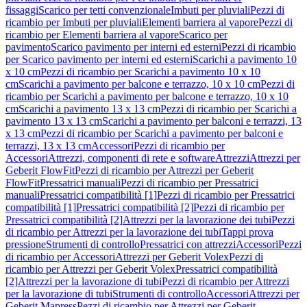
fissaggi
Scarico per tetti convenzionale
Imbuti per pluviali
Pezzi di
ricambio per Imbuti per pluviali
Elementi barriera al vapore
Pezzi di
ricambio per Elementi barriera al vapore
Scarico per
pavimento
Scarico pavimento per interni ed esterni
Pezzi di ricambio
per Scarico pavimento per interni ed esterni
Scarichi a pavimento 10
x 10 cm
Pezzi di ricambio per Scarichi a pavimento 10 x 10
cm
Scarichi a pavimento per balcone e terrazzo, 10 x 10 cm
Pezzi di
ricambio per Scarichi a pavimento per balcone e terrazzo, 10 x 10
cm
Scarichi a pavimento 13 x 13 cm
Pezzi di ricambio per Scarichi a
pavimento 13 x 13 cm
Scarichi a pavimento per balconi e terrazzi, 13
x 13 cm
Pezzi di ricambio per Scarichi a pavimento per balconi e
terrazzi, 13 x 13 cm
Accessori
Pezzi di ricambio per
Accessori
Attrezzi, componenti di rete e software
Attrezzi
Attrezzi per
Geberit FlowFit
Pezzi di ricambio per Attrezzi per Geberit
FlowFit
Pressatrici manuali
Pezzi di ricambio per Pressatrici
manuali
Pressatrici compatibilità [1]
Pezzi di ricambio per Pressatrici
compatibilità [1]
Pressatrici compatibilità [2]
Pezzi di ricambio per
Pressatrici compatibilità [2]
Attrezzi per la lavorazione dei tubi
Pezzi
di ricambio per Attrezzi per la lavorazione dei tubi
Tappi prova
pressione
Strumenti di controllo
Pressatrici con attrezzi
Accessori
Pezzi
di ricambio per Accessori
Attrezzi per Geberit Volex
Pezzi di
ricambio per Attrezzi per Geberit Volex
Pressatrici compatibilità
[2]
Attrezzi per la lavorazione di tubi
Pezzi di ricambio per Attrezzi
per la lavorazione di tubi
Strumenti di controllo
Accessori
Attrezzi per
Geberit Mapress
Pezzi di ricambio per Attrezzi per Geberit