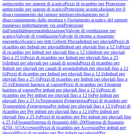
antincendio per sistemi di scarico
Pezzi di ricambio per Protezione
antincendio per sistemi di scarico
Protezione acustica
Isolanti per il
disaccoppiamento dal rumore intrinseco
Isolamento per il
disaccoppiamento dalla struttura e l'isolamento acustico del rumore
trasmesso indirettamente via aria
Protezione
dall'umidità
Impermeabilizzazione
Valvole di ventilazione per
scarico
Valvole di ventilazione
Valvole di ritegno a risparmio
energetico
Scarico per tetti Geberit Pluvia
Imbuti per pluviali
Pezzi di
ricambio per Imbuti per pluviali
Imbuti per pluviali fino a 12 l/s
Pezzi
di ricambio per Imbuti per pluviali fino a 12 l/s
Imbuti per pluviali
fino a 25 l/s
Pezzi di ricambio per Imbuti per pluviali fino a 25
l/s
Imbuti per pluviali per canali di gronda
Pezzi di ricambio per
Imbuti per pluviali per canali di gronda
Imbuti per pluviali fino a 12
l/s
Pezzi di ricambio per Imbuti per pluviali fino a 12 l/s
Imbuti per
pluviali fino a 25 l/s
Pezzi di ricambio per Imbuti per pluviali fino a
25 l/s
Elementi barriera al vapore
Pezzi di ricambio per Elementi
barriera al vapore
Per imbuti per pluviali fino a 12 l/s
Pezzi di
ricambio per Per imbuti per pluviali fino a 12 l/s
Per imbuti per
pluviali fino a 25 l/s
Troppopieni d'emergenza
Pezzi di ricambio per
Troppopieni d'emergenza
Per imbuti per pluviali fino a 12 l/s
Pezzi di
ricambio per Per imbuti per pluviali fino a 12 l/s
Per imbuti per
pluviali fino a 25 l/s
Pezzi di ricambio per Per imbuti per pluviali fino
a 25 l/s
Fissaggi
Sistema di fissaggio d40–200
Sistema di fissaggio
d250–315
Accessori
Pezzi di ricambio per Accessori
Per imbuti per
pluviali
Pezzi di ricambio per Per imbuti per pluviali
Per