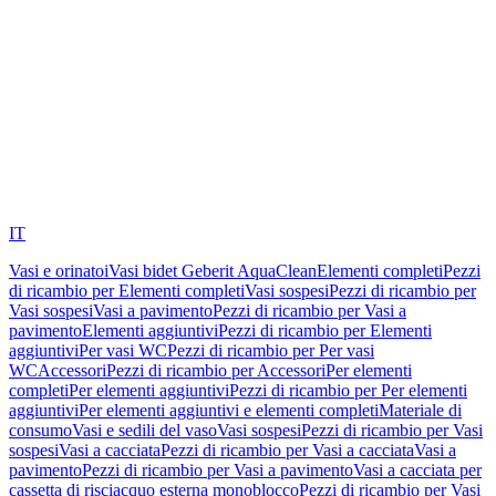
IT
Vasi e orinatoi
Vasi bidet Geberit AquaClean
Elementi completi
Pezzi
di ricambio per Elementi completi
Vasi sospesi
Pezzi di ricambio per
Vasi sospesi
Vasi a pavimento
Pezzi di ricambio per Vasi a
pavimento
Elementi aggiuntivi
Pezzi di ricambio per Elementi
aggiuntivi
Per vasi WC
Pezzi di ricambio per Per vasi
WC
Accessori
Pezzi di ricambio per Accessori
Per elementi
completi
Per elementi aggiuntivi
Pezzi di ricambio per Per elementi
aggiuntivi
Per elementi aggiuntivi e elementi completi
Materiale di
consumo
Vasi e sedili del vaso
Vasi sospesi
Pezzi di ricambio per Vasi
sospesi
Vasi a cacciata
Pezzi di ricambio per Vasi a cacciata
Vasi a
pavimento
Pezzi di ricambio per Vasi a pavimento
Vasi a cacciata per
cassetta di risciacquo esterna monoblocco
Pezzi di ricambio per Vasi