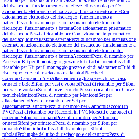
ricambio per Installazione da incasso
Con azionamento elettronico
del risciacquo, funzionamento a rete
Pezzi di ricambio per Con
azionamento elettronico del risciacquo, funzionamento a rete
Con
azionamento elettronico del risciacquo, funzionamento a
batteria
Pezzi di ricambio per Con azionamento elettronico del
risciacquo, funzionamento a batteria
Con azionamento pneumatico
del risciacquo
Pezzi di ricambio per Con azionamento pneumatico
del risciacquo
Installazione esterna
Pezzi di ricambio per Installazione
esterna
Con azionamento elettronico del risciacquo, funzionamento a
batteria
Pezzi di ricambio per Con azionamento elettronico del
risciacquo, funzionamento a batteria
Accessori
Pezzi di ricambio per
Accessori
Kit per il montaggio grezzo e kit di adattamento
Pezzi di
ricambio per Kit per il montaggio grezzo e kit di adattamento
Tubi di
risciacquo, curve di risciacquo e adattatori
Placche di
copertura
Comandi d’uso
Allacciamenti agli apparecchi per vasi,
orinatoi e bidet
Sifoni per vasi e vuotatoi
Pezzi di ricambio per Sifoni
per vasi e vuotatoi
Sifoni
Curve tecniche
Pezzi di ricambio per Curve
tecniche
Manicotti
Pezzi di ricambio per Manicotti
Set per
allacciamento
Pezzi di ricambio per Set per
allacciamento
Cannotti
Pezzi di ricambio per Cannotti
Raccordi in
PVC
Pezzi di ricambio per Raccordi in PVC
Morsetti e cappucci di
copertura
Sifoni per orinatoi
Pezzi di ricambio per Sifoni per
orinatoi
Sifoni per orinatoio
Pezzi di ricambio per Sifoni per
orinatoio
Sifoni tubolari
Pezzi di ricambio per Sifoni
tubolari
Prolunghe del tubo di risciacquo e del cannotto
Pezzi di