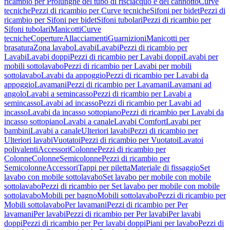
ricambio per Prolunghe del tubo di risciacquo e del cannotto
Curve
tecniche
Pezzi di ricambio per Curve tecniche
Sifoni per bidet
Pezzi di
ricambio per Sifoni per bidet
Sifoni tubolari
Pezzi di ricambio per
Sifoni tubolari
Manicotti
Curve
tecniche
Coperture
Allacciamenti
Guarnizioni
Manicotti per
brasatura
Zona lavabo
Lavabi
Lavabi
Pezzi di ricambio per
Lavabi
Lavabi doppi
Pezzi di ricambio per Lavabi doppi
Lavabi per
mobili sottolavabo
Pezzi di ricambio per Lavabi per mobili
sottolavabo
Lavabi da appoggio
Pezzi di ricambio per Lavabi da
appoggio
Lavamani
Pezzi di ricambio per Lavamani
Lavamani ad
angolo
Lavabi a semincasso
Pezzi di ricambio per Lavabi a
semincasso
Lavabi ad incasso
Pezzi di ricambio per Lavabi ad
incasso
Lavabi da incasso sottopiano
Pezzi di ricambio per Lavabi da
incasso sottopiano
Lavabi a canale
Lavabi Comfort
Lavabi per
bambini
Lavabi a canale
Ulteriori lavabi
Pezzi di ricambio per
Ulteriori lavabi
Vuotatoi
Pezzi di ricambio per Vuotatoi
Lavatoi
polivalenti
Accessori
Colonne
Pezzi di ricambio per
Colonne
Colonne
Semicolonne
Pezzi di ricambio per
Semicolonne
Accessori
Tappi per piletta
Materiale di fissaggio
Set
lavabo con mobile sottolavabo
Set lavabo per mobile con mobile
sottolavabo
Pezzi di ricambio per Set lavabo per mobile con mobile
sottolavabo
Mobili per bagno
Mobili sottolavabo
Pezzi di ricambio per
Mobili sottolavabo
Per lavamani
Pezzi di ricambio per Per
lavamani
Per lavabi
Pezzi di ricambio per Per lavabi
Per lavabi
doppi
Pezzi di ricambio per Per lavabi doppi
Piani per lavabo
Pezzi di