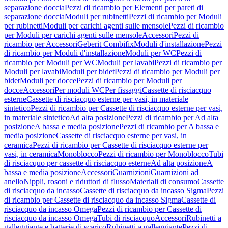
separazione doccia
Pezzi di ricambio per Elementi per pareti di
separazione doccia
Moduli per rubinetti
Pezzi di ricambio per Moduli
per rubinetti
Moduli per carichi agenti sulle mensole
Pezzi di ricambio
per Moduli per carichi agenti sulle mensole
Accessori
Pezzi di
ricambio per Accessori
Geberit Combifix
Moduli d'installazione
Pezzi
di ricambio per Moduli d'installazione
Moduli per WC
Pezzi di
ricambio per Moduli per WC
Moduli per lavabi
Pezzi di ricambio per
Moduli per lavabi
Moduli per bidet
Pezzi di ricambio per Moduli per
bidet
Moduli per docce
Pezzi di ricambio per Moduli per
docce
Accessori
Per moduli WC
Per fissaggi
Cassette di risciacquo
esterne
Cassette di risciacquo esterne per vasi, in materiale
sintetico
Pezzi di ricambio per Cassette di risciacquo esterne per vasi,
in materiale sintetico
Ad alta posizione
Pezzi di ricambio per Ad alta
posizione
A bassa e media posizione
Pezzi di ricambio per A bassa e
media posizione
Cassette di risciacquo esterne per vasi, in
ceramica
Pezzi di ricambio per Cassette di risciacquo esterne per
vasi, in ceramica
Monoblocco
Pezzi di ricambio per Monoblocco
Tubi
di risciacquo per cassette di risciacquo esterne
Ad alta posizione
A
bassa e media posizione
Accessori
Guarnizioni
Guarnizioni ad
anello
Nippli, rosoni e riduttori di flusso
Materiali di consumo
Cassette
di risciacquo da incasso
Cassette di risciacquo da incasso Sigma
Pezzi
di ricambio per Cassette di risciacquo da incasso Sigma
Cassette di
risciacquo da incasso Omega
Pezzi di ricambio per Cassette di
risciacquo da incasso Omega
Tubi di risciacquo
Accessori
Rubinetti a
galleggiante e batterie di scarico
Rubinetti a galleggiante
Pezzi di