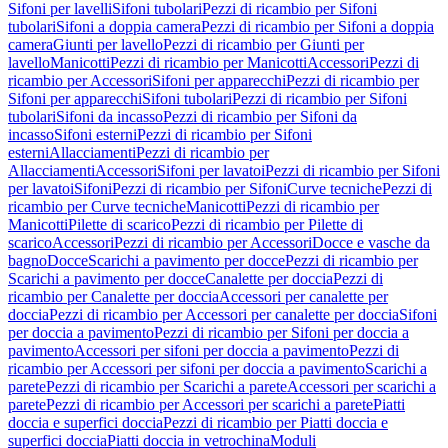
Sifoni per lavelli
Sifoni tubolari
Pezzi di ricambio per Sifoni
tubolari
Sifoni a doppia camera
Pezzi di ricambio per Sifoni a doppia
camera
Giunti per lavello
Pezzi di ricambio per Giunti per
lavello
Manicotti
Pezzi di ricambio per Manicotti
Accessori
Pezzi di
ricambio per Accessori
Sifoni per apparecchi
Pezzi di ricambio per
Sifoni per apparecchi
Sifoni tubolari
Pezzi di ricambio per Sifoni
tubolari
Sifoni da incasso
Pezzi di ricambio per Sifoni da
incasso
Sifoni esterni
Pezzi di ricambio per Sifoni
esterni
Allacciamenti
Pezzi di ricambio per
Allacciamenti
Accessori
Sifoni per lavatoi
Pezzi di ricambio per Sifoni
per lavatoi
Sifoni
Pezzi di ricambio per Sifoni
Curve tecniche
Pezzi di
ricambio per Curve tecniche
Manicotti
Pezzi di ricambio per
Manicotti
Pilette di scarico
Pezzi di ricambio per Pilette di
scarico
Accessori
Pezzi di ricambio per Accessori
Docce e vasche da
bagno
Docce
Scarichi a pavimento per docce
Pezzi di ricambio per
Scarichi a pavimento per docce
Canalette per doccia
Pezzi di
ricambio per Canalette per doccia
Accessori per canalette per
doccia
Pezzi di ricambio per Accessori per canalette per doccia
Sifoni
per doccia a pavimento
Pezzi di ricambio per Sifoni per doccia a
pavimento
Accessori per sifoni per doccia a pavimento
Pezzi di
ricambio per Accessori per sifoni per doccia a pavimento
Scarichi a
parete
Pezzi di ricambio per Scarichi a parete
Accessori per scarichi a
parete
Pezzi di ricambio per Accessori per scarichi a parete
Piatti
doccia e superfici doccia
Pezzi di ricambio per Piatti doccia e
superfici doccia
Piatti doccia in vetrochina
Moduli