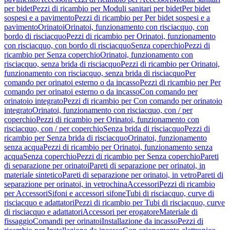
per bidet
Pezzi di ricambio per Moduli sanitari per bidet
Per bidet
sospesi e a pavimento
Pezzi di ricambio per Per bidet sospesi e a
pavimento
Orinatoi
Orinatoi, funzionamento con risciacquo, con
bordo di risciacquo
Pezzi di ricambio per Orinatoi, funzionamento
con risciacquo, con bordo di risciacquo
Senza coperchio
Pezzi di
ricambio per Senza coperchio
Orinatoi, funzionamento con
risciacquo, senza brida di risciacquo
Pezzi di ricambio per Orinatoi,
funzionamento con risciacquo, senza brida di risciacquo
Per
comando per orinatoi esterno o da incasso
Pezzi di ricambio per Per
comando per orinatoi esterno o da incasso
Con comando per
orinatoio integrato
Pezzi di ricambio per Con comando per orinatoio
integrato
Orinatoi, funzionamento con risciacquo, con / per
coperchio
Pezzi di ricambio per Orinatoi, funzionamento con
risciacquo, con / per coperchio
Senza brida di risciacquo
Pezzi di
ricambio per Senza brida di risciacquo
Orinatoi, funzionamento
senza acqua
Pezzi di ricambio per Orinatoi, funzionamento senza
acqua
Senza coperchio
Pezzi di ricambio per Senza coperchio
Pareti
di separazione per orinatoi
Pareti di separazione per orinatoi, in
materiale sintetico
Pareti di separazione per orinatoi, in vetro
Pareti di
separazione per orinatoi, in vetrochina
Accessori
Pezzi di ricambio
per Accessori
Sifoni e accessori sifone
Tubi di risciacquo, curve di
risciacquo e adattatori
Pezzi di ricambio per Tubi di risciacquo, curve
di risciacquo e adattatori
Accessori per erogatore
Materiale di
fissaggio
Comandi per orinatoi
Installazione da incasso
Pezzi di