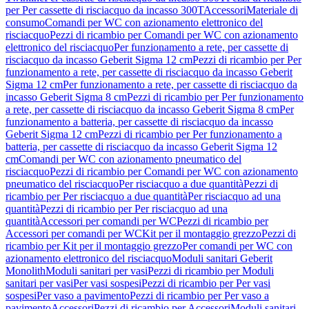
per Per cassette di risciacquo da incasso 300T
Accessori
Materiale di
consumo
Comandi per WC con azionamento elettronico del
risciacquo
Pezzi di ricambio per Comandi per WC con azionamento
elettronico del risciacquo
Per funzionamento a rete, per cassette di
risciacquo da incasso Geberit Sigma 12 cm
Pezzi di ricambio per Per
funzionamento a rete, per cassette di risciacquo da incasso Geberit
Sigma 12 cm
Per funzionamento a rete, per cassette di risciacquo da
incasso Geberit Sigma 8 cm
Pezzi di ricambio per Per funzionamento
a rete, per cassette di risciacquo da incasso Geberit Sigma 8 cm
Per
funzionamento a batteria, per cassette di risciacquo da incasso
Geberit Sigma 12 cm
Pezzi di ricambio per Per funzionamento a
batteria, per cassette di risciacquo da incasso Geberit Sigma 12
cm
Comandi per WC con azionamento pneumatico del
risciacquo
Pezzi di ricambio per Comandi per WC con azionamento
pneumatico del risciacquo
Per risciacquo a due quantità
Pezzi di
ricambio per Per risciacquo a due quantità
Per risciacquo ad una
quantità
Pezzi di ricambio per Per risciacquo ad una
quantità
Accessori per comandi per WC
Pezzi di ricambio per
Accessori per comandi per WC
Kit per il montaggio grezzo
Pezzi di
ricambio per Kit per il montaggio grezzo
Per comandi per WC con
azionamento elettronico del risciacquo
Moduli sanitari Geberit
Monolith
Moduli sanitari per vasi
Pezzi di ricambio per Moduli
sanitari per vasi
Per vasi sospesi
Pezzi di ricambio per Per vasi
sospesi
Per vaso a pavimento
Pezzi di ricambio per Per vaso a
pavimento
Accessori
Pezzi di ricambio per Accessori
Moduli sanitari