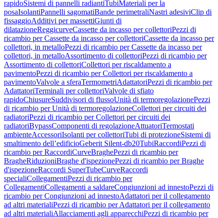
rapido
Sistemi di pannelli radianti
Tubi
Materiali per la
posa
Isolanti
Pannelli sagomati
Bande perimetrali
Nastri adesivi
Clip di
fissaggio
Additivi per massetti
Giunti di
dilatazione
Reggicurve
Cassette da incasso per collettori
Pezzi di
ricambio per Cassette da incasso per collettori
Cassette da incasso per
collettori, in metallo
Pezzi di ricambio per Cassette da incasso per
collettori, in metallo
Assortimento di collettori
Pezzi di ricambio per
Assortimento di collettori
Collettori per riscaldamento a
pavimento
Pezzi di ricambio per Collettori per riscaldamento a
pavimento
Valvole a sfera
Termometri
Adattatori
Pezzi di ricambio per
Adattatori
Terminali per collettori
Valvole di sfiato
rapido
Chiusure
Suddivisori di flusso
Unità di termoregolazione
Pezzi
di ricambio per Unità di termoregolazione
Collettori per circuiti dei
radiatori
Pezzi di ricambio per Collettori per circuiti dei
radiatori
Bypass
Componenti di regolazione
Attuatori
Termostati
ambiente
Accessori
Isolanti per collettori
Tubi di protezione
Sistemi di
smaltimento dell’edificio
Geberit Silent-db20
Tubi
Raccordi
Pezzi di
ricambio per Raccordi
Curve
Braghe
Pezzi di ricambio per
Braghe
Riduzioni
Braghe d'ispezione
Pezzi di ricambio per Braghe
d'ispezione
Raccordi SuperTube
Curve
Raccordi
speciali
Collegamenti
Pezzi di ricambio per
Collegamenti
Collegamenti a saldare
Congiunzioni ad innesto
Pezzi di
ricambio per Congiunzioni ad innesto
Adattatori per il collegamento
ad altri materiali
Pezzi di ricambio per Adattatori per il collegamento
ad altri materiali
Allacciamenti agli apparecchi
Pezzi di ricambio per