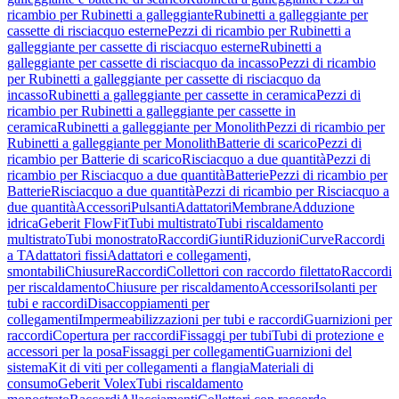
ricambio per Rubinetti a galleggiante
Rubinetti a galleggiante per
cassette di risciacquo esterne
Pezzi di ricambio per Rubinetti a
galleggiante per cassette di risciacquo esterne
Rubinetti a
galleggiante per cassette di risciacquo da incasso
Pezzi di ricambio
per Rubinetti a galleggiante per cassette di risciacquo da
incasso
Rubinetti a galleggiante per cassette in ceramica
Pezzi di
ricambio per Rubinetti a galleggiante per cassette in
ceramica
Rubinetti a galleggiante per Monolith
Pezzi di ricambio per
Rubinetti a galleggiante per Monolith
Batterie di scarico
Pezzi di
ricambio per Batterie di scarico
Risciacquo a due quantità
Pezzi di
ricambio per Risciacquo a due quantità
Batterie
Pezzi di ricambio per
Batterie
Risciacquo a due quantità
Pezzi di ricambio per Risciacquo a
due quantità
Accessori
Pulsanti
Adattatori
Membrane
Adduzione
idrica
Geberit FlowFit
Tubi multistrato
Tubi riscaldamento
multistrato
Tubi monostrato
Raccordi
Giunti
Riduzioni
Curve
Raccordi
a T
Adattatori fissi
Adattatori e collegamenti,
smontabili
Chiusure
Raccordi
Collettori con raccordo filettato
Raccordi
per riscaldamento
Chiusure per riscaldamento
Accessori
Isolanti per
tubi e raccordi
Disaccoppiamenti per
collegamenti
Impermeabilizzazioni per tubi e raccordi
Guarnizioni per
raccordi
Copertura per raccordi
Fissaggi per tubi
Tubi di protezione e
accessori per la posa
Fissaggi per collegamenti
Guarnizioni del
sistema
Kit di viti per collegamenti a flangia
Materiali di
consumo
Geberit Volex
Tubi riscaldamento