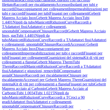
monostrato
Raccordi
Allacciamenti
Collettori con raccordo
filettato
Raccordi per riscaldamento
Accessori
Isolanti per tubi e
raccordi
Disaccoppiamenti per collegamenti
Impermeabilizzazioni per
tubi e raccordi
Fissaggi per tubi
Fissaggi per collegamenti
Geberit
Mapress Acciaio Inox
Geberit Mapress Acciaio Inox
Tubi
1.4401
Nippli da tubo
Manicotti
Riduzioni
Curve
Raccordi a
T
Adattatori fissi
Adattatori e collegamenti,
smontabili
Compensatori
Chiusure
Raccordi
Geberit Mapress Acciaio
Inox, gas
Tubi 1.4401
Nippli da
tubo
Manicotti
Riduzioni
Curve
Raccordi a T
Adattatori fissi
Adattatori
e collegamenti, smontabili
Chiusure
Raccordi
Accessori Geberit
Mapress Acciaio Inox
Disaccoppiamenti per
collegamenti
Impermeabilizzazioni per tubi e raccordi
Fissaggi per
tubi
Fissaggi per collegamenti
Guarnizioni del sistema
Kit di viti per
collegamenti a flangia
Geberit Mapress Therm
Tubi
Therm
Raccordi
Manicotti
Riduzioni
Curve
Raccordi a T
Adattatori
fissi
Adattatori e giunzioni, removibili
Compensatori
assiali
Chiusure
Raccordi per riscaldamento
Chiusure per
riscaldamento
Accessori per Geberit Mapress Therm
Guarnizioni del
sistema
Kit di viti per collegamenti a flangia
Fissaggi per tubi
Geberit
Mapress acciaio al Carbonio
Geberit Mapress Acciaio al
Carbonio
Tubi 1.0034
Tubi 1.0215
Nippli da
tubo
Manicotti
Riduzioni
Curve
Raccordi a T
Croci a 90
gradi
Adattatori fissi
Adattatori e collegamenti,
smontabili
Compensatori
Chiusure
Raccordi per