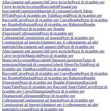
Allacciamenti agli apparecchi
Curve tecniche
Pezzi di ricambio per
Curve tecniche
Accessori
Braccialetti
Fissaggi per
braccialetti
Guarnizioni
Materiali di consumo
Geberit Silent-
PP
Tubi
Pezzi di ricambio per Tubi
Raccordi
Pezzi di ricambio per
Raccordi
Curve
Pezzi di ricambio per Curve
Braghe
Pezzi di ricambio
per Braghe
Riduzioni
Pezzi di ricambio per Riduzioni
Braghe
d'ispezione
Pezzi di ricambio per Braghe
d'ispezione
Collegamenti
Pezzi di ricambio per
Collegamenti
Congiunzioni ad innesto
Pezzi di ricambio per
Congiunzioni ad innesto
Adattatori per il collegamento ad altri
materiali
Allacciamenti agli apparecchi
Pezzi di ricambio per
Allacciamenti agli apparecchi
Curve tecniche
Pezzi di ricambio per
Curve tecniche
Manicotti
Pezzi di ricambio per
Manicotti
Accessori
Braccialetti
Chiusure
Guarnizioni
Tappi di
protezione
Materiali di consumo
Geberit Silent-Pro
Tubi
Pezzi di
ricambio per Tubi
Raccordi
Pezzi di ricambio per
Raccordi
Curve
Pezzi di ricambio per Curve
Braghe
Pezzi di ricambio
per Braghe
Riduzioni
Pezzi di ricambio per Riduzioni
Braghe
d'ispezione
Pezzi di ricambio per Braghe d'ispezione
Raccordi
SuperTube
Pezzi di ricambio per Raccordi SuperTube
Curve
Pezzi di
ricambio per Curve
Diramazioni
Pezzi di ricambio per
Diramazioni
Collegamenti
Pezzi di ricambio per
Collegamenti
Congiunzioni ad innesto
Pezzi di ricambio per
Congiunzioni ad innesto
Adattatori per il collegamento ad altri
materiali
Accessori
Pezzi di ricambio per