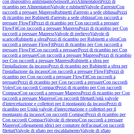
con dispositivo antiristagno
Sensori
Cavi
Alimentatori
Pezzi di
ricambio per Alimentatori
Valvole e rubinetti
Valvole d'arresto
Con
raccordi a pressare Mapress
Rubinetti d'arresto a sede obliqua
Pezzi
di ricambio per Rubinetti d'arresto a sede obliqua
Con raccordi a
pressare FlowFit
Pezzi di ricambio per Con raccordi a pressare
FlowFit
Con raccordi a pressare Mapress
Pezzi di ricambio per Con
raccordi a pressare Mapress
Valvole di prelievo
Valvole di
scarico
Rubinetti a sfera
Pezzi di ricambio per Rubinetti a sfera
Con
raccordi a pressare FlowFit
Pezzi di ricambio per Con raccordi a
pressare FlowFit
Con raccordi a pressare
Pezzi di ricambio per Con
raccordi a pressare
Con raccordi a pressare Mapress
Pezzi di ricambio
per Con raccordi a pressare Mapress
Rubinetti a sfera per
l'installazione da incasso
Pezzi di ricambio per Rubinetti a sfera per
l'installazione da incasso
Con raccordi a pressare FlowFit
Pezzi di
ricambio per Con raccordi a pressare FlowFit
Con raccordi a
pressare
Pezzi di ricambio per Con raccordi a pressare
Con raccordi
Volex
Con raccordi Compact
Pezzi di ricambio per Con raccordi
Compact
Con raccordi a pressare Mapress
Pezzi di ricambio per Con
raccordi a pressare Mapress
Con raccordi filettati
Unità valvole
d'intercettazione e collettori per il montaggio da incasso
Pezzi di
ricambio per Unità valvole d'intercettazione e collettori per il
montaggio da incasso
Con raccordi Compact
Pezzi di ricambio per
Con raccordi Compact
Valvole di ritegno
Con raccordi a pressare
Mapress
Collegamenti idrici per contatore dell'acqua
Con raccordi
filettati
Valvole di sfiato per riscaldamento
Valvole di sfiato