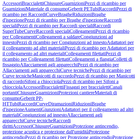
Accessori
Braccialetti
Chiusure
Guarnizioni
Pezzi di ricambio per
Guarnizioni
Materiale di consumo
Geberit PE
Tubi
Raccordi
Pezzi di
ricambio per Raccordi
Curve
Braghe
Riduzioni
Braghe
d'ispezione
Pezzi di ricambio per Braghe d'ispezione
Raccordi
speciali
Pezzi di ricambio per Raccordi speciali
Raccordi
SuperTube
Curve
Raccordi speciali
Collegamenti
Pezzi di ricambio
per Collegamenti
Collegamenti a saldare
Congiunzioni ad
innesto
Pezzi di ricambio per Congiunzioni ad innesto
Adattatori per
il collegamento ad altri materiali
Pezzi di ricambio per Adattatori per
il collegamento ad altri materiali
Collegamenti filettati
Pezzi di
ricambio per Collegamenti filettati
Collegamenti a flangia
Colletti di
fissaggio
Allacciamenti agli apparecchi
Pezzi di ricambio per
Allacciamenti agli apparecchi
Curve tecniche
Pezzi di ricambio per
Curve tecniche
Manicotti di raccordo
Pezzi di ricambio per Manicotti
di raccordo
Sifoni a chiocciola
Pezzi di ricambio per Sifoni a
chiocciola
Accessori
Braccialetti
Fissaggi per braccialetti
Canali
portanti
Chiusure
Guarnizioni
Protezioni cantiere
Materiali di
consumo
Geberit PP-
HT
Tubi
Raccordi
Curve
Diramazioni
Riduzioni
Braghe
d'ispezione
Aumenti
Giunzioni
Adattatori per il collegamento ad altri
materiali
Congiunzioni ad innesto
Allacciamenti agli
apparecchi
Curve tecniche
Raccordi
diritti
Accessori
Chiusure
Guarnizioni
Protezione antincendio,
protezione acustica e protezione dall'umidità
Protezione
antincendio
Pezzi di ricambio per Protezione antincendio
Protezione