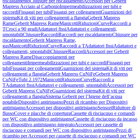
riscaldamento
Chiusure per riscaldamento
Accessori per Geberit
Mapress Acciaio al Carbonio
Impermeabilizzazioni per tubi e
raccordi
Fissaggi per tubi
Fissaggi per collegamenti
Guarnizioni del
sistema
Kit di viti per collegamenti a flangia
Geberit Mapress
Rame
Geberit Mapress Rame
Manicotti
Riduzioni
Curve
Raccordi a
T
Croci a 90 gradi
Adattatori fissi
Adattatori e collegamenti,
smontabili
Chiusure
Raccordi
Raccordi per riscaldamento
Chiusure per
riscaldamento
Geberit Mapress Rame,
gas
Manicotti
Riduzioni
Curve
Raccordi a T
Adattatori fissi
Adattatori e
collegamenti, smontabili
Chiusure
Raccordi
Accessori per Geberit
Mapress Rame
Disaccoppiamenti per
collegamenti
Impermeabilizzazioni per tubi e raccordi
Fissaggi per
tubi
Fissaggi per collegamenti
Guarnizioni del sistema
Kit di viti per
collegamenti a flangia
Geberit Mapress CuNiFe
Geberit Mapress
CuNiFe
Tubi 2.1972
Manicotti
Riduzioni
Curve
Raccordi a
T
Adattatori fissi
Adattatori e collegamenti, smontabili
Accessori per
Geberit Mapress CuNiFe
Guarnizioni del sistema
Kit di viti per
collegamenti a flangia
Sistema Geberit per l’Igiene dell’acqua
potabile
Dispositivi antiristagno
Pezzi di ricambio per Dispositivi
antiristagno
Accessori per dispositivi antiristagno
Sensori
Riduttore di
flusso
Cover e placche di copertura
Cassette di risciacquo e comandi
per WC con dispositivo antiristagno
Cassette di risciacquo da incasso
con dispositivo antiristagno integrato
Accessori per cassette di
risciacquo e comandi per WC con dispositivo antiristagno
Pezzi di
ricambio per Accessori per cassette di risciacquo e comandi per WC