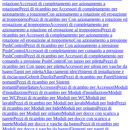
rotazione
Accessori di completamento per azionamento a
rotazione
Pezzi di ricambio per Accessori di completamento per
azionamento a rotazione
Con azionamento a rotazione ed erogazione
al troppopieno
Pezzi di ricambio per Con azionamento a rotazione ed
erogazione al troppopieno
Accessori di completamento per
azionamento a rotazione ed erogazione al troppopieno
Pezzi di
ricambio per Accessori di completamento per azionamento a
rotazione ed erogazione al troppopieno
Con azionamento a pressione
PushControl
Pezzi di ricambio per Con azionamento a pressione
PushControl
Accessori di completamento per comando a pressione
PushControl
Pezzi di ricambio per Accessori di completamento per
comando a pressione PushControl
Con tappo per piletta
Pezzi di
ricambio per Con tappo per piletta
Accessori per sifoni per vasche da
bagno
Tappi per piletta
Allacciamenti idrici
Sistemi di installazione e
di risciacquo
Geberit Duofix
Pareti
Pezzi di ricambio per Pareti
Sistemi
portanti
Pezzi di ricambio per Sistemi
portanti
Pannellature
Accessori
Pezzi di ricambio per Accessori
Moduli
d'installazione
Pezzi di ricambio per Moduli d'installazione
Moduli
per WC
Pezzi di ricambio per Moduli per WC
Moduli per
lavabi
Pezzi di ricambio per Moduli per lavabi
Moduli per bidet
Pezzi
di ricambio per Moduli per bidet
Moduli per orinatoi
Pezzi di
ricambio per Moduli per orinatoi
Moduli per docce con scarico a
parete
Pezzi di ricambio per Moduli per docce con scarico a
parete
Moduli per docce e vasche da bagno
Pezzi di ricambio per
Moduli per docce e vasche da bagno
Elementi per pareti di