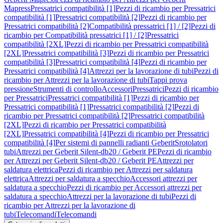
Mapress
Pressatrici compatibilità [1]
Pezzi di ricambio per Pressatrici
compatibilità [1]
Pressatrici compatibilità [2]
Pezzi di ricambio per
Pressatrici compatibilità [2]
Compatibilità pressatrici [1] / [2]
Pezzi di
ricambio per Compatibilità pressatrici [1] / [2]
Pressatrici
compatibilità [2XL]
Pezzi di ricambio per Pressatrici compatibilità
[2XL]
Pressatrici compatibilità [3]
Pezzi di ricambio per Pressatrici
compatibilità [3]
Pressatrici compatibilità [4]
Pezzi di ricambio per
Pressatrici compatibilità [4]
Attrezzi per la lavorazione di tubi
Pezzi di
ricambio per Attrezzi per la lavorazione di tubi
Tappi prova
pressione
Strumenti di controllo
Accessori
Pressatrici
Pezzi di ricambio
per Pressatrici
Pressatrici compatibilità [1]
Pezzi di ricambio per
Pressatrici compatibilità [1]
Pressatrici compatibilità [2]
Pezzi di
ricambio per Pressatrici compatibilità [2]
Pressatrici compatibilità
[2XL]
Pezzi di ricambio per Pressatrici compatibilità
[2XL]
Pressatrici compatibilità [4]
Pezzi di ricambio per Pressatrici
compatibilità [4]
Per sistemi di pannelli radianti Geberit
Srotolatori
tubi
Attrezzi per Geberit Silent-db20 / Geberit PE
Pezzi di ricambio
per Attrezzi per Geberit Silent-db20 / Geberit PE
Attrezzi per
saldatura elettrica
Pezzi di ricambio per Attrezzi per saldatura
elettrica
Attrezzi per saldatura a specchio
Accessori attrezzi per
saldatura a specchio
Pezzi di ricambio per Accessori attrezzi per
saldatura a specchio
Attrezzi per la lavorazione di tubi
Pezzi di
ricambio per Attrezzi per la lavorazione di
tubi
Telecomandi
Telecomandi