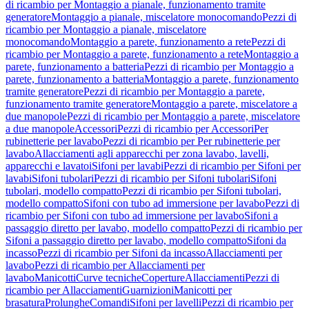
di ricambio per Montaggio a pianale, funzionamento tramite
generatore
Montaggio a pianale, miscelatore monocomando
Pezzi di
ricambio per Montaggio a pianale, miscelatore
monocomando
Montaggio a parete, funzionamento a rete
Pezzi di
ricambio per Montaggio a parete, funzionamento a rete
Montaggio a
parete, funzionamento a batteria
Pezzi di ricambio per Montaggio a
parete, funzionamento a batteria
Montaggio a parete, funzionamento
tramite generatore
Pezzi di ricambio per Montaggio a parete,
funzionamento tramite generatore
Montaggio a parete, miscelatore a
due manopole
Pezzi di ricambio per Montaggio a parete, miscelatore
a due manopole
Accessori
Pezzi di ricambio per Accessori
Per
rubinetterie per lavabo
Pezzi di ricambio per Per rubinetterie per
lavabo
Allacciamenti agli apparecchi per zona lavabo, lavelli,
apparecchi e lavatoi
Sifoni per lavabi
Pezzi di ricambio per Sifoni per
lavabi
Sifoni tubolari
Pezzi di ricambio per Sifoni tubolari
Sifoni
tubolari, modello compatto
Pezzi di ricambio per Sifoni tubolari,
modello compatto
Sifoni con tubo ad immersione per lavabo
Pezzi di
ricambio per Sifoni con tubo ad immersione per lavabo
Sifoni a
passaggio diretto per lavabo, modello compatto
Pezzi di ricambio per
Sifoni a passaggio diretto per lavabo, modello compatto
Sifoni da
incasso
Pezzi di ricambio per Sifoni da incasso
Allacciamenti per
lavabo
Pezzi di ricambio per Allacciamenti per
lavabo
Manicotti
Curve tecniche
Coperture
Allacciamenti
Pezzi di
ricambio per Allacciamenti
Guarnizioni
Manicotti per
brasatura
Prolunghe
Comandi
Sifoni per lavelli
Pezzi di ricambio per