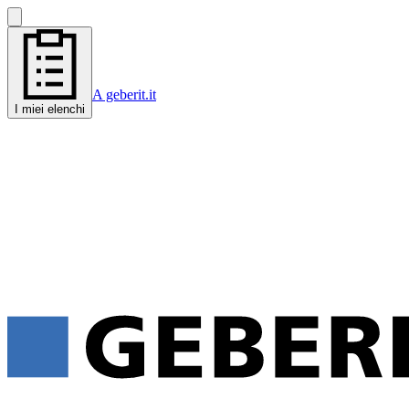
A geberit.it
I miei elenchi