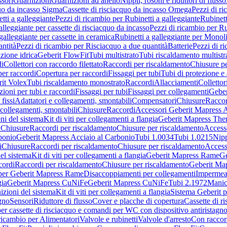
sori
Guarnizioni
Guarnizioni ad anello
Nippli, rosoni e riduttori di flusso
quo da incasso Sigma
Cassette di risciacquo da incasso Omega
Pezzi di r
tti a galleggiante
Pezzi di ricambio per Rubinetti a galleggiante
Rubinett
alleggiante per cassette di risciacquo da incasso
Pezzi di ricambio per Ru
galleggiante per cassette in ceramica
Rubinetti a galleggiante per Monol
ntità
Pezzi di ricambio per Risciacquo a due quantità
Batterie
Pezzi di r
ione idrica
Geberit FlowFit
Tubi multistrato
Tubi riscaldamento multistr
i
Collettori con raccordo filettato
Raccordi per riscaldamento
Chiusure pe
per raccordi
Copertura per raccordi
Fissaggi per tubi
Tubi di protezione e 
it Volex
Tubi riscaldamento monostrato
Raccordi
Allacciamenti
Collettor
ioni per tubi e raccordi
Fissaggi per tubi
Fissaggi per collegamenti
Geber
 fissi
Adattatori e collegamenti, smontabili
Compensatori
Chiusure
Raccor
 collegamenti, smontabili
Chiusure
Raccordi
Accessori Geberit Mapress 
ni del sistema
Kit di viti per collegamenti a flangia
Geberit Mapress The
i
Chiusure
Raccordi per riscaldamento
Chiusure per riscaldamento
Access
bonio
Geberit Mapress Acciaio al Carbonio
Tubi 1.0034
Tubi 1.0215
Nipp
i
Chiusure
Raccordi per riscaldamento
Chiusure per riscaldamento
Access
el sistema
Kit di viti per collegamenti a flangia
Geberit Mapress Rame
Ge
cordi
Raccordi per riscaldamento
Chiusure per riscaldamento
Geberit Ma
per Geberit Mapress Rame
Disaccoppiamenti per collegamenti
Impermeab
gia
Geberit Mapress CuNiFe
Geberit Mapress CuNiFe
Tubi 2.1972
Manic
izioni del sistema
Kit di viti per collegamenti a flangia
Sistema Geberit p
agno
Sensori
Riduttore di flusso
Cover e placche di copertura
Cassette di r
er cassette di risciacquo e comandi per WC con dispositivo antiristagn
ricambio per Alimentatori
Valvole e rubinetti
Valvole d'arresto
Con raccor