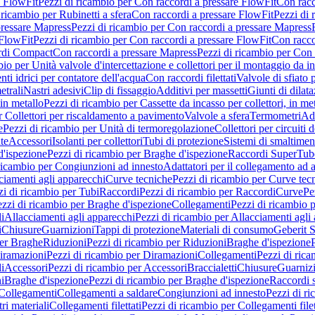
e FlowFit
Pezzi di ricambio per Con raccordi a pressare FlowFit
Con racc
 ricambio per Rubinetti a sfera
Con raccordi a pressare FlowFit
Pezzi di 
pressare Mapress
Pezzi di ricambio per Con raccordi a pressare Mapress
 FlowFit
Pezzi di ricambio per Con raccordi a pressare FlowFit
Con racco
ordi Compact
Con raccordi a pressare Mapress
Pezzi di ricambio per Con 
io per Unità valvole d'intercettazione e collettori per il montaggio da i
ti idrici per contatore dell'acqua
Con raccordi filettati
Valvole di sfiato 
etrali
Nastri adesivi
Clip di fissaggio
Additivi per massetti
Giunti di dilat
 in metallo
Pezzi di ricambio per Cassette da incasso per collettori, in me
r Collettori per riscaldamento a pavimento
Valvole a sfera
Termometri
Ada
e
Pezzi di ricambio per Unità di termoregolazione
Collettori per circuiti d
te
Accessori
Isolanti per collettori
Tubi di protezione
Sistemi di smaltiment
d'ispezione
Pezzi di ricambio per Braghe d'ispezione
Raccordi SuperTub
ricambio per Congiunzioni ad innesto
Adattatori per il collegamento ad al
ciamenti agli apparecchi
Curve tecniche
Pezzi di ricambio per Curve tec
zi di ricambio per Tubi
Raccordi
Pezzi di ricambio per Raccordi
Curve
Pe
zzi di ricambio per Braghe d'ispezione
Collegamenti
Pezzi di ricambio 
li
Allacciamenti agli apparecchi
Pezzi di ricambio per Allacciamenti agli
i
Chiusure
Guarnizioni
Tappi di protezione
Materiali di consumo
Geberit S
per Braghe
Riduzioni
Pezzi di ricambio per Riduzioni
Braghe d'ispezione
iramazioni
Pezzi di ricambio per Diramazioni
Collegamenti
Pezzi di ric
li
Accessori
Pezzi di ricambio per Accessori
Braccialetti
Chiusure
Guarniz
i
Braghe d'ispezione
Pezzi di ricambio per Braghe d'ispezione
Raccordi s
 Collegamenti
Collegamenti a saldare
Congiunzioni ad innesto
Pezzi di r
ri materiali
Collegamenti filettati
Pezzi di ricambio per Collegamenti filet