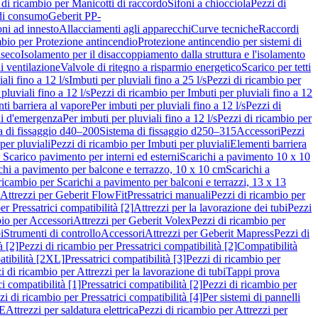
 di ricambio per Manicotti di raccordo
Sifoni a chiocciola
Pezzi di
 di consumo
Geberit PP-
ni ad innesto
Allacciamenti agli apparecchi
Curve tecniche
Raccordi
mbio per Protezione antincendio
Protezione antincendio per sistemi di
nseco
Isolamento per il disaccoppiamento dalla struttura e l'isolamento
i ventilazione
Valvole di ritegno a risparmio energetico
Scarico per tetti
ali fino a 12 l/s
Imbuti per pluviali fino a 25 l/s
Pezzi di ricambio per
pluviali fino a 12 l/s
Pezzi di ricambio per Imbuti per pluviali fino a 12
ti barriera al vapore
Per imbuti per pluviali fino a 12 l/s
Pezzi di
ni d'emergenza
Per imbuti per pluviali fino a 12 l/s
Pezzi di ricambio per
a di fissaggio d40–200
Sistema di fissaggio d250–315
Accessori
Pezzi
per pluviali
Pezzi di ricambio per Imbuti per pluviali
Elementi barriera
 Scarico pavimento per interni ed esterni
Scarichi a pavimento 10 x 10
chi a pavimento per balcone e terrazzo, 10 x 10 cm
Scarichi a
ricambio per Scarichi a pavimento per balconi e terrazzi, 13 x 13
 Attrezzi per Geberit FlowFit
Pressatrici manuali
Pezzi di ricambio per
er Pressatrici compatibilità [2]
Attrezzi per la lavorazione dei tubi
Pezzi
bio per Accessori
Attrezzi per Geberit Volex
Pezzi di ricambio per
i
Strumenti di controllo
Accessori
Attrezzi per Geberit Mapress
Pezzi di
à [2]
Pezzi di ricambio per Pressatrici compatibilità [2]
Compatibilità
atibilità [2XL]
Pressatrici compatibilità [3]
Pezzi di ricambio per
i di ricambio per Attrezzi per la lavorazione di tubi
Tappi prova
i compatibilità [1]
Pressatrici compatibilità [2]
Pezzi di ricambio per
zi di ricambio per Pressatrici compatibilità [4]
Per sistemi di pannelli
PE
Attrezzi per saldatura elettrica
Pezzi di ricambio per Attrezzi per