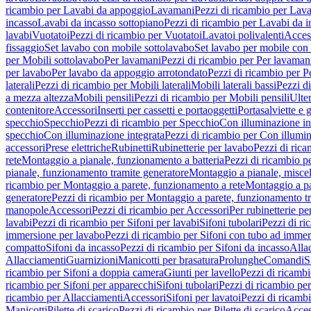
ricambio per Lavabi da appoggio
Lavamani
Pezzi di ricambio per Lav
incasso
Lavabi da incasso sottopiano
Pezzi di ricambio per Lavabi da i
lavabi
Vuotatoi
Pezzi di ricambio per Vuotatoi
Lavatoi polivalenti
Acces
fissaggio
Set lavabo con mobile sottolavabo
Set lavabo per mobile con
per Mobili sottolavabo
Per lavamani
Pezzi di ricambio per Per lavaman
per lavabo
Per lavabo da appoggio arrotondato
Pezzi di ricambio per P
laterali
Pezzi di ricambio per Mobili laterali
Mobili laterali bassi
Pezzi di
a mezza altezza
Mobili pensili
Pezzi di ricambio per Mobili pensili
Ulte
contenitore
Accessori
Inserti per cassetti e portaoggetti
Portasalviette e 
specchio
Specchio
Pezzi di ricambio per Specchio
Con illuminazione in
specchio
Con illuminazione integrata
Pezzi di ricambio per Con illumin
accessori
Prese elettriche
Rubinetti
Rubinetterie per lavabo
Pezzi di rica
rete
Montaggio a pianale, funzionamento a batteria
Pezzi di ricambio p
pianale, funzionamento tramite generatore
Montaggio a pianale, misc
ricambio per Montaggio a parete, funzionamento a rete
Montaggio a pa
generatore
Pezzi di ricambio per Montaggio a parete, funzionamento t
manopole
Accessori
Pezzi di ricambio per Accessori
Per rubinetterie pe
lavabi
Pezzi di ricambio per Sifoni per lavabi
Sifoni tubolari
Pezzi di ri
immersione per lavabo
Pezzi di ricambio per Sifoni con tubo ad immer
compatto
Sifoni da incasso
Pezzi di ricambio per Sifoni da incasso
Alla
Allacciamenti
Guarnizioni
Manicotti per brasatura
Prolunghe
Comandi
S
ricambio per Sifoni a doppia camera
Giunti per lavello
Pezzi di ricambi
ricambio per Sifoni per apparecchi
Sifoni tubolari
Pezzi di ricambio per
ricambio per Allacciamenti
Accessori
Sifoni per lavatoi
Pezzi di ricambi
Manicotti
Pilette di scarico
Pezzi di ricambio per Pilette di scarico
Acces