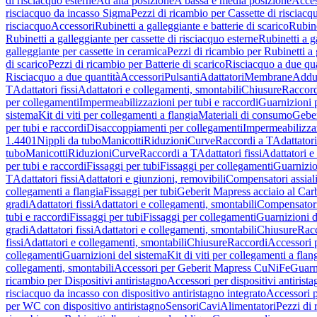
di risciacquo esterne
Ad alta posizione
A bassa e media posizione
Acces
risciacquo da incasso Sigma
Pezzi di ricambio per Cassette di risciac
risciacquo
Accessori
Rubinetti a galleggiante e batterie di scarico
Rubine
Rubinetti a galleggiante per cassette di risciacquo esterne
Rubinetti a g
galleggiante per cassette in ceramica
Pezzi di ricambio per Rubinetti a 
di scarico
Pezzi di ricambio per Batterie di scarico
Risciacquo a due qua
Risciacquo a due quantità
Accessori
Pulsanti
Adattatori
Membrane
Adduz
T
Adattatori fissi
Adattatori e collegamenti, smontabili
Chiusure
Raccord
per collegamenti
Impermeabilizzazioni per tubi e raccordi
Guarnizioni 
sistema
Kit di viti per collegamenti a flangia
Materiali di consumo
Geber
per tubi e raccordi
Disaccoppiamenti per collegamenti
Impermeabilizzaz
1.4401
Nippli da tubo
Manicotti
Riduzioni
Curve
Raccordi a T
Adattatori
tubo
Manicotti
Riduzioni
Curve
Raccordi a T
Adattatori fissi
Adattatori e
per tubi e raccordi
Fissaggi per tubi
Fissaggi per collegamenti
Guarnizio
T
Adattatori fissi
Adattatori e giunzioni, removibili
Compensatori assial
collegamenti a flangia
Fissaggi per tubi
Geberit Mapress acciaio al Car
gradi
Adattatori fissi
Adattatori e collegamenti, smontabili
Compensator
tubi e raccordi
Fissaggi per tubi
Fissaggi per collegamenti
Guarnizioni d
gradi
Adattatori fissi
Adattatori e collegamenti, smontabili
Chiusure
Rac
fissi
Adattatori e collegamenti, smontabili
Chiusure
Raccordi
Accessori 
collegamenti
Guarnizioni del sistema
Kit di viti per collegamenti a flan
collegamenti, smontabili
Accessori per Geberit Mapress CuNiFe
Guarn
ricambio per Dispositivi antiristagno
Accessori per dispositivi antirist
risciacquo da incasso con dispositivo antiristagno integrato
Accessori p
per WC con dispositivo antiristagno
Sensori
Cavi
Alimentatori
Pezzi di 