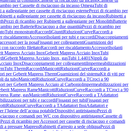
Materiali di consumo
Cassette di risciacquo da incasso
Cassette di
icambio per Cassette di risciacquo da incasso Omega
Tubi di
i a galleggiante per cassette di risciacquo esterne
Pezzi di ricambio per
binetti a galleggiante per cassette di risciacquo da incasso
Rubinetti a
ith
Pezzi di ricambio per Rubinetti a galleggiante per Monolith
Batterie
icambio per Batterie
Risciacquo a due quantità
Pezzi di ricambio per
ato
Tubi monostrato
Raccordi
Giunti
Riduzioni
Curve
Raccordi a
r riscaldamento
Accessori
Isolanti per tubi e raccordi
Disaccoppiamenti
accessori per la posa
Fissaggi per collegamenti
Guarnizioni del
i con raccordo filettato
Raccordi per riscaldamento
Accessori
Isolanti
it Mapress Acciaio Inox
Geberit Mapress Acciaio Inox
Tubi
di
Geberit Mapress Acciaio Inox, gas
Tubi 1.4401
Nippli da
Acciaio Inox
Disaccoppiamenti per collegamenti
Impermeabilizzazioni
rm
Tubi Therm
Raccordi
Manicotti
Riduzioni
Curve
Raccordi a
ori per Geberit Mapress Therm
Guarnizioni del sistema
Kit di viti per
li da tubo
Manicotti
Riduzioni
Curve
Raccordi a T
Croci a 90
ori per Geberit Mapress Acciaio al Carbonio
Impermeabilizzazioni per
berit Mapress Rame
Manicotti
Riduzioni
Curve
Raccordi a T
Croci a 90
press Rame, gas
Manicotti
Riduzioni
Curve
Raccordi a T
Adattatori
ilizzazioni per tubi e raccordi
Fissaggi per tubi
Fissaggi per
otti
Riduzioni
Curve
Raccordi a T
Adattatori fissi
Adattatori e
er l’Igiene dell’acqua potabile
Dispositivi antiristagno
Pezzi di
isciacquo e comandi per WC con dispositivo antiristagno
Cassette di
o
Pezzi di ricambio per Accessori per cassette di risciacquo e comandi
di a pressare Mapress
Rubinetti d'arresto a sede obliqua
Pezzi di