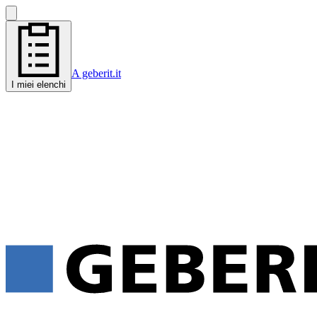
A geberit.it
I miei elenchi