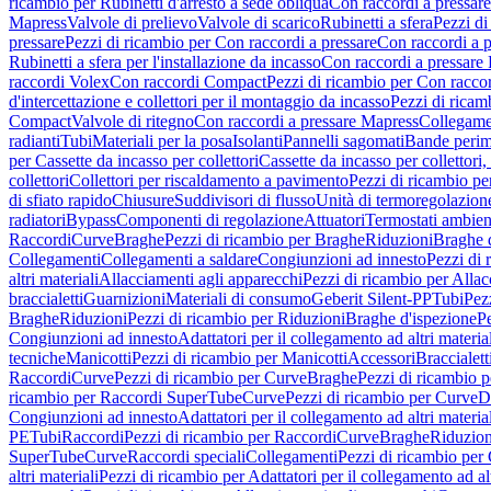
ricambio per Rubinetti d'arresto a sede obliqua
Con raccordi a pressar
Mapress
Valvole di prelievo
Valvole di scarico
Rubinetti a sfera
Pezzi di
pressare
Pezzi di ricambio per Con raccordi a pressare
Con raccordi a 
Rubinetti a sfera per l'installazione da incasso
Con raccordi a pressare
raccordi Volex
Con raccordi Compact
Pezzi di ricambio per Con racc
d'intercettazione e collettori per il montaggio da incasso
Pezzi di ricamb
Compact
Valvole di ritegno
Con raccordi a pressare Mapress
Collegamen
radianti
Tubi
Materiali per la posa
Isolanti
Pannelli sagomati
Bande perim
per Cassette da incasso per collettori
Cassette da incasso per collettori,
collettori
Collettori per riscaldamento a pavimento
Pezzi di ricambio pe
di sfiato rapido
Chiusure
Suddivisori di flusso
Unità di termoregolazion
radiatori
Bypass
Componenti di regolazione
Attuatori
Termostati ambien
Raccordi
Curve
Braghe
Pezzi di ricambio per Braghe
Riduzioni
Braghe 
Collegamenti
Collegamenti a saldare
Congiunzioni ad innesto
Pezzi di 
altri materiali
Allacciamenti agli apparecchi
Pezzi di ricambio per Allac
braccialetti
Guarnizioni
Materiali di consumo
Geberit Silent-PP
Tubi
Pez
Braghe
Riduzioni
Pezzi di ricambio per Riduzioni
Braghe d'ispezione
Pe
Congiunzioni ad innesto
Adattatori per il collegamento ad altri materia
tecniche
Manicotti
Pezzi di ricambio per Manicotti
Accessori
Braccialett
Raccordi
Curve
Pezzi di ricambio per Curve
Braghe
Pezzi di ricambio 
ricambio per Raccordi SuperTube
Curve
Pezzi di ricambio per Curve
D
Congiunzioni ad innesto
Adattatori per il collegamento ad altri materia
PE
Tubi
Raccordi
Pezzi di ricambio per Raccordi
Curve
Braghe
Riduzion
SuperTube
Curve
Raccordi speciali
Collegamenti
Pezzi di ricambio per
altri materiali
Pezzi di ricambio per Adattatori per il collegamento ad alt