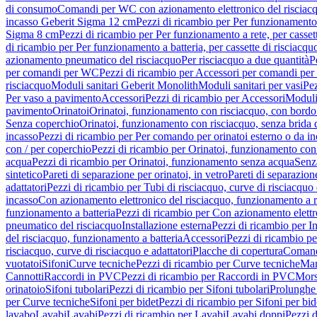
di consumo
Comandi per WC con azionamento elettronico del risciac
incasso Geberit Sigma 12 cm
Pezzi di ricambio per Per funzionamento 
Sigma 8 cm
Pezzi di ricambio per Per funzionamento a rete, per casse
di ricambio per Per funzionamento a batteria, per cassette di risciac
azionamento pneumatico del risciacquo
Per risciacquo a due quantità
P
per comandi per WC
Pezzi di ricambio per Accessori per comandi pe
risciacquo
Moduli sanitari Geberit Monolith
Moduli sanitari per vasi
Pez
Per vaso a pavimento
Accessori
Pezzi di ricambio per Accessori
Moduli 
pavimento
Orinatoi
Orinatoi, funzionamento con risciacquo, con bordo 
Senza coperchio
Orinatoi, funzionamento con risciacquo, senza brida d
incasso
Pezzi di ricambio per Per comando per orinatoi esterno o da i
con / per coperchio
Pezzi di ricambio per Orinatoi, funzionamento con 
acqua
Pezzi di ricambio per Orinatoi, funzionamento senza acqua
Senz
sintetico
Pareti di separazione per orinatoi, in vetro
Pareti di separazion
adattatori
Pezzi di ricambio per Tubi di risciacquo, curve di risciacquo 
incasso
Con azionamento elettronico del risciacquo, funzionamento a r
funzionamento a batteria
Pezzi di ricambio per Con azionamento elettr
pneumatico del risciacquo
Installazione esterna
Pezzi di ricambio per In
del risciacquo, funzionamento a batteria
Accessori
Pezzi di ricambio pe
risciacquo, curve di risciacquo e adattatori
Placche di copertura
Comand
vuotatoi
Sifoni
Curve tecniche
Pezzi di ricambio per Curve tecniche
Man
Cannotti
Raccordi in PVC
Pezzi di ricambio per Raccordi in PVC
Mors
orinatoio
Sifoni tubolari
Pezzi di ricambio per Sifoni tubolari
Prolunghe 
per Curve tecniche
Sifoni per bidet
Pezzi di ricambio per Sifoni per bid
lavabo
Lavabi
Lavabi
Pezzi di ricambio per Lavabi
Lavabi doppi
Pezzi 