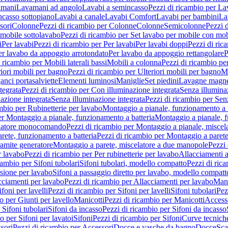
amani
Lavamani ad angolo
Lavabi a semincasso
Pezzi di ricambio per La
ncasso sottopiano
Lavabi a canale
Lavabi Comfort
Lavabi per bambini
La
sori
Colonne
Pezzi di ricambio per Colonne
Colonne
Semicolonne
Pezzi 
 mobile sottolavabo
Pezzi di ricambio per Set lavabo per mobile con mob
i
Per lavabi
Pezzi di ricambio per Per lavabi
Per lavabi doppi
Pezzi di ric
er lavabo da appoggio arrotondato
Per lavabo da appoggio rettangolare
P
 ricambio per Mobili laterali bassi
Mobili a colonna
Pezzi di ricambio pe
riori mobili per bagno
Pezzi di ricambio per Ulteriori mobili per bagno
Me
ganci portasalviette
Elementi luminosi
Maniglie
Set piedini
Lavagne magne
tegrata
Pezzi di ricambio per Con illuminazione integrata
Senza illumina
azione integrata
Senza illuminazione integrata
Pezzi di ricambio per Sen
mbio per Rubinetterie per lavabo
Montaggio a pianale, funzionamento a 
er Montaggio a pianale, funzionamento a batteria
Montaggio a pianale, 
elatore monocomando
Pezzi di ricambio per Montaggio a pianale, misc
rete, funzionamento a batteria
Pezzi di ricambio per Montaggio a parete
ramite generatore
Montaggio a parete, miscelatore a due manopole
Pezzi 
r lavabo
Pezzi di ricambio per Per rubinetterie per lavabo
Allacciamenti a
cambio per Sifoni tubolari
Sifoni tubolari, modello compatto
Pezzi di ric
sione per lavabo
Sifoni a passaggio diretto per lavabo, modello compatt
cciamenti per lavabo
Pezzi di ricambio per Allacciamenti per lavabo
Mani
ifoni per lavelli
Pezzi di ricambio per Sifoni per lavelli
Sifoni tubolari
Pez
o per Giunti per lavello
Manicotti
Pezzi di ricambio per Manicotti
Access
 Sifoni tubolari
Sifoni da incasso
Pezzi di ricambio per Sifoni da incasso
o per Sifoni per lavatoi
Sifoni
Pezzi di ricambio per Sifoni
Curve tecnich
sori
Pezzi di ricambio per Accessori
Docce e vasche da bagno
Docce
Sca