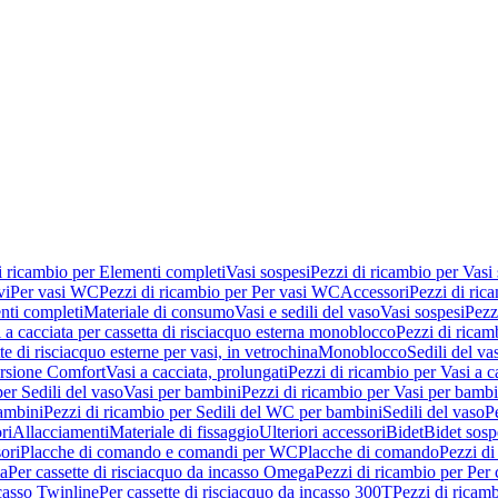
i ricambio per Elementi completi
Vasi sospesi
Pezzi di ricambio per Vasi
vi
Per vasi WC
Pezzi di ricambio per Per vasi WC
Accessori
Pezzi di ric
nti completi
Materiale di consumo
Vasi e sedili del vaso
Vasi sospesi
Pezz
 a cacciata per cassetta di risciacquo esterna monoblocco
Pezzi di ricamb
te di risciacquo esterne per vasi, in vetrochina
Monoblocco
Sedili del va
ersione Comfort
Vasi a cacciata, prolungati
Pezzi di ricambio per Vasi a c
er Sedili del vaso
Vasi per bambini
Pezzi di ricambio per Vasi per bambi
ambini
Pezzi di ricambio per Sedili del WC per bambini
Sedili del vaso
P
ri
Allacciamenti
Materiale di fissaggio
Ulteriori accessori
Bidet
Bidet sosp
ori
Placche di comando e comandi per WC
Placche di comando
Pezzi di
ma
Per cassette di risciacquo da incasso Omega
Pezzi di ricambio per Per
ncasso Twinline
Per cassette di risciacquo da incasso 300T
Pezzi di ricamb