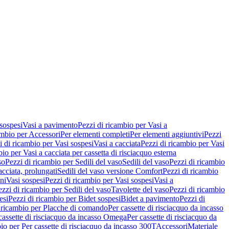
 sospesi
Vasi a pavimento
Pezzi di ricambio per Vasi a
ambio per Accessori
Per elementi completi
Per elementi aggiuntivi
Pezzi
i di ricambio per Vasi sospesi
Vasi a cacciata
Pezzi di ricambio per Vasi
io per Vasi a cacciata per cassetta di risciacquo esterna
so
Pezzi di ricambio per Sedili del vaso
Sedili del vaso
Pezzi di ricambio
acciata, prolungati
Sedili del vaso versione Comfort
Pezzi di ricambio
ni
Vasi sospesi
Pezzi di ricambio per Vasi sospesi
Vasi a
ezzi di ricambio per Sedili del vaso
Tavolette del vaso
Pezzi di ricambio
esi
Pezzi di ricambio per Bidet sospesi
Bidet a pavimento
Pezzi di
 ricambio per Placche di comando
Per cassette di risciacquo da incasso
 cassette di risciacquo da incasso Omega
Per cassette di risciacquo da
io per Per cassette di risciacquo da incasso 300T
Accessori
Materiale