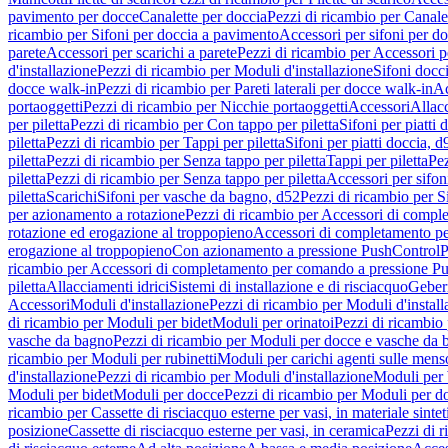
pavimento per docce
Canalette per doccia
Pezzi di ricambio per Canale
ricambio per Sifoni per doccia a pavimento
Accessori per sifoni per d
parete
Accessori per scarichi a parete
Pezzi di ricambio per Accessori pe
d'installazione
Pezzi di ricambio per Moduli d'installazione
Sifoni docci
docce walk-in
Pezzi di ricambio per Pareti laterali per docce walk-in
Ac
portaoggetti
Pezzi di ricambio per Nicchie portaoggetti
Accessori
Allac
per piletta
Pezzi di ricambio per Con tappo per piletta
Sifoni per piatti 
piletta
Pezzi di ricambio per Tappi per piletta
Sifoni per piatti doccia, d
piletta
Pezzi di ricambio per Senza tappo per piletta
Tappi per piletta
Pez
piletta
Pezzi di ricambio per Senza tappo per piletta
Accessori per sifoni
piletta
Scarichi
Sifoni per vasche da bagno, d52
Pezzi di ricambio per S
per azionamento a rotazione
Pezzi di ricambio per Accessori di compl
rotazione ed erogazione al troppopieno
Accessori di completamento pe
erogazione al troppopieno
Con azionamento a pressione PushControl
P
ricambio per Accessori di completamento per comando a pressione P
piletta
Allacciamenti idrici
Sistemi di installazione e di risciacquo
Geber
Accessori
Moduli d'installazione
Pezzi di ricambio per Moduli d'install
di ricambio per Moduli per bidet
Moduli per orinatoi
Pezzi di ricambio 
vasche da bagno
Pezzi di ricambio per Moduli per docce e vasche da
ricambio per Moduli per rubinetti
Moduli per carichi agenti sulle mens
d'installazione
Pezzi di ricambio per Moduli d'installazione
Moduli pe
Moduli per bidet
Moduli per docce
Pezzi di ricambio per Moduli per d
ricambio per Cassette di risciacquo esterne per vasi, in materiale sintet
posizione
Cassette di risciacquo esterne per vasi, in ceramica
Pezzi di r