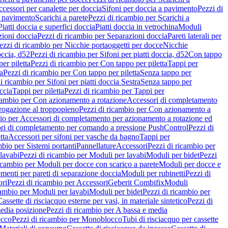
cessori per canalette per doccia
Sifoni per doccia a pavimento
Pezzi di
a pavimento
Scarichi a parete
Pezzi di ricambio per Scarichi a
iatti doccia e superfici doccia
Piatti doccia in vetrochina
Moduli
zioni doccia
Pezzi di ricambio per Separazioni doccia
Pareti laterali per
ezzi di ricambio per Nicchie portaoggetti per docce
Nicchie
occia, d52
Pezzi di ricambio per Sifoni per piatti doccia, d52
Con tappo
er piletta
Pezzi di ricambio per Con tappo per piletta
Tappi per
a
Pezzi di ricambio per Con tappo per piletta
Senza tappo per
i ricambio per Sifoni per piatti doccia Sestra
Senza tappo per
ccia
Tappi per piletta
Pezzi di ricambio per Tappi per
icambio per Con azionamento a rotazione
Accessori di completamento
rogazione al troppopieno
Pezzi di ricambio per Con azionamento a
bio per Accessori di completamento per azionamento a rotazione ed
ri di completamento per comando a pressione PushControl
Pezzi di
tta
Accessori per sifoni per vasche da bagno
Tappi per
mbio per Sistemi portanti
Pannellature
Accessori
Pezzi di ricambio per
lavabi
Pezzi di ricambio per Moduli per lavabi
Moduli per bidet
Pezzi
icambio per Moduli per docce con scarico a parete
Moduli per docce e
menti per pareti di separazione doccia
Moduli per rubinetti
Pezzi di
ori
Pezzi di ricambio per Accessori
Geberit Combifix
Moduli
cambio per Moduli per lavabi
Moduli per bidet
Pezzi di ricambio per
assette di risciacquo esterne per vasi, in materiale sintetico
Pezzi di
edia posizione
Pezzi di ricambio per A bassa e media
cco
Pezzi di ricambio per Monoblocco
Tubi di risciacquo per cassette