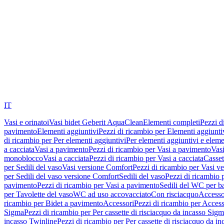
IT
Vasi e orinatoi
Vasi bidet Geberit AquaClean
Elementi completi
Pezzi d
pavimento
Elementi aggiuntivi
Pezzi di ricambio per Elementi aggiunti
di ricambio per Per elementi aggiuntivi
Per elementi aggiuntivi e eleme
a cacciata
Vasi a pavimento
Pezzi di ricambio per Vasi a pavimento
Vasi
monoblocco
Vasi a cacciata
Pezzi di ricambio per Vasi a cacciata
Casset
per Sedili del vaso
Vasi versione Comfort
Pezzi di ricambio per Vasi v
per Sedili del vaso versione Comfort
Sedili del vaso
Pezzi di ricambio p
pavimento
Pezzi di ricambio per Vasi a pavimento
Sedili del WC per b
per Tavolette del vaso
WC ad uso accovacciato
Con risciacquo
Accesso
ricambio per Bidet a pavimento
Accessori
Pezzi di ricambio per Access
Sigma
Pezzi di ricambio per Per cassette di risciacquo da incasso Sig
incasso Twinline
Pezzi di ricambio per Per cassette di risciacquo da i