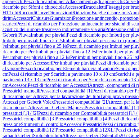
apparecchi
Pezzi di ricambio per Allacciamenti agli apparecchi
Curve t
ricambio per Sifoni a chiocciola
Accessori
Braccialetti
Fissaggi per bracc
HT
Tubi
Raccordi
Curve
Diramazioni
Riduzioni
Braghe d'ispezione
Aume
diritti
Accessori
Chiusure
Guarnizioni
Protezione antincendio, protezione
scarico
Pezzi di ricambio per Protezione antincendio per sistemi di sca
acustico del rumore trasmesso indirettamente via aria
Protezione dall'u
Geberit Pluvia
Imbuti per pluviali
Pezzi di ricambio per Imbuti per pluv
Imbuti per pluviali fino a 25 l/s
Imbuti per pluviali per canali di gronda
l/s
Imbuti per pluviali fino a 25 l/s
Pezzi di ricambio per Imbuti per pluvi
ricambio per Per imbuti per pluviali fino a 12 l/s
Per imbuti per pluviali
Per imbuti per pluviali fino a 12 l/s
Per imbuti per pluviali fino a 25 l/s
di ricambio per Accessori
Per imbuti per pluviali
Pezzi di ricambio per 
al vapore
Pezzi di ricambio per Elementi barriera al vapore
Scarico per
cm
Pezzi di ricambio per Scarichi a pavimento 10 x 10 cm
Scarichi a 
pavimento 13 x 13 cm
Pezzi di ricambio per Scarichi a pavimento 13 
cm
Accessori
Pezzi di ricambio per Accessori
Attrezzi, componenti di r
Pressatrici manuali
Pressatrici compatibilità [1]
Pezzi di ricambio per Pre
di ricambio per Attrezzi per la lavorazione dei tubi
Tappi prova pressi
Attrezzi per Geberit Volex
Pressatrici compatibilità [2]
Attrezzi per la l
ricambio per Attrezzi per Geberit Mapress
Pressatrici compatibilità [1]
pressatrici [1] / [2]
Pezzi di ricambio per Compatibilità pressatrici [1] / 
Pressatrici compatibilità [3]
Pressatrici compatibilità [4]
Pezzi di ricambi
pressione
Strumenti di controllo
Accessori
Pressatrici
Pezzi di ricambio p
Pressatrici compatibilità [2]
Pressatrici compatibilità [2XL]
Pezzi di ric
radianti Geberit
Srotolatori tubi
Attrezzi per Geberit Silent-db20 / Gebe