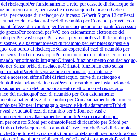
del risciacquo
Per funzionamento a rete, per cassette di risciacquo da
nzionamento a rete, per cassette di risciacquo da incasso Geberit
eria, per cassette di risciacquo da incasso Geberit Sigma 12 cm
Pezzi
umatico del risciacquo
Pezzi di ricambio per Comandi per WC con
quantità
Pezzi di ricambio per Per risciacquo ad una quantità
Accessori
gio grezzo
Per comandi per WC con azionamento elettronico del
mbio per Per vasi sospesi
Per vaso a pavimento
Pezzi di ricambio per
et sospesi e a pavimento
Pezzi di ricambio per Per bidet sospesi e a
quo, con bordo di risciacquo
Senza coperchio
Pezzi di ricambio per
uo, senza brida di risciacquo
Per comando per orinatoi esterno o da
mando per orinatoio integrato
Orinatoi, funzionamento con risciacquo,
bio per Senza brida di risciacquo
Orinatoi, funzionamento senza
per orinatoi
Pareti di separazione per orinatoi, in materiale
foni e accessori sifone
Tubi di risciacquo, curve di risciacquo e
inatoi
Installazione da incasso
Pezzi di ricambio per Installazione da
unzionamento a rete
Con azionamento elettronico del risciacquo,
ico del risciacquo
Pezzi di ricambio per Con azionamento
mento a batteria
Pezzi di ricambio per Con azionamento elettronico
ambio per Kit per il montaggio grezzo e kit di adattamento
Tubi di
r vasi e vuotatoi
Pezzi di ricambio per Sifoni per vasi e
ambio per Set per allacciamento
Cannotti
Pezzi di ricambio per
ni per orinatoi
Sifoni per orinatoio
Pezzi di ricambio per Sifoni per
l tubo di risciacquo e del cannotto
Curve tecniche
Pezzi di ricambio
cniche
Coperture
Allacciamenti
Guarnizioni
Manicotti per brasatura
Zona
mbio per Lavabi per mobili sottolavabo
Lavabi da appoggio
Pezzi di