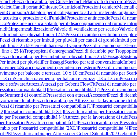
ecniche
Pezzi di ricambio per Curve tecniche
Manicotti di raccordo
Pezzi
ialetti
Canali portanti
Chiusure
Guarnizioni
Protezioni cantiere
Materiali
nti
Giunzioni
Adattatori per il collegamento ad altri materiali
Congiunzio
 acustica e protezione dall'umidità
Protezione antincendio
Pezzi di rica
rico
Protezione acustica
Isolanti per il disaccoppiamento dal rumore intri
midità
Impermeabilizzazione
Valvole di ventilazione per scarico
Valvole d
iali
Imbuti per pluviali fino a 12 l/s
Pezzi di ricambio per Imbuti per pluvi
Pezzi di ricambio per Imbuti per pluviali per canali di gronda
Imbuti per 
ali fino a 25 l/s
Elementi barriera al vapore
Pezzi di ricambio per Elemen
 fino a 25 l/s
Troppopieni d'emergenza
Pezzi di ricambio per Troppopie
Pezzi di ricambio per Per imbuti per pluviali fino a 25 l/s
Fissaggi
Sistem
Per imbuti per pluviali
Per fissaggi
Scarico per tetti convenzionale
Imbuti 
 pavimento
Scarico pavimento per interni ed esterni
Pezzi di ricambio per
pavimento per balcone e terrazzo, 10 x 10 cm
Pezzi di ricambio per Scari
x 13 cm
Scarichi a pavimento per balconi e terrazzi, 13 x 13 cm
Pezzi di 
ete e software
Attrezzi
Attrezzi per Geberit FlowFit
Pezzi di ricambio per
ssatrici compatibilità [1]
Pressatrici compatibilità [2]
Pezzi di ricambio p
one
Strumenti di controllo
Pressatrici con attrezzi
Accessori
Pezzi di ricam
avorazione di tubi
Pezzi di ricambio per Attrezzi per la lavorazione di tub
Pezzi di ricambio per Pressatrici compatibilità [1]
Pressatrici compatibilit
[2]
Pressatrici compatibilità [2XL]
Pezzi di ricambio per Pressatrici comp
o per Pressatrici compatibilità [4]
Attrezzi per la lavorazione di tubi
Pezz
er Pressatrici
Pressatrici compatibilità [1]
Pezzi di ricambio per Pressatric
ambio per Pressatrici compatibilità [2XL]
Pressatrici compatibilità [4]
Pez
rit PE
Pezzi di ricambio per Attrezzi per Geberit Silent-db20 / Geberit 