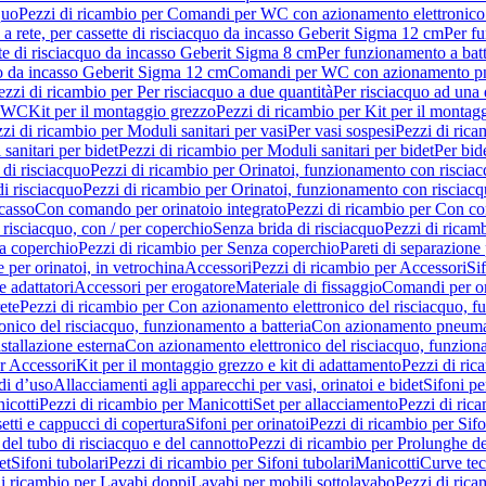
quo
Pezzi di ricambio per Comandi per WC con azionamento elettronico 
a rete, per cassette di risciacquo da incasso Geberit Sigma 12 cm
Per fu
tte di risciacquo da incasso Geberit Sigma 8 cm
Per funzionamento a batt
quo da incasso Geberit Sigma 12 cm
Comandi per WC con azionamento pne
ezzi di ricambio per Per risciacquo a due quantità
Per risciacquo ad una 
r WC
Kit per il montaggio grezzo
Pezzi di ricambio per Kit per il montag
zi di ricambio per Moduli sanitari per vasi
Per vasi sospesi
Pezzi di rica
sanitari per bidet
Pezzi di ricambio per Moduli sanitari per bidet
Per bid
di risciacquo
Pezzi di ricambio per Orinatoi, funzionamento con risciac
i risciacquo
Pezzi di ricambio per Orinatoi, funzionamento con risciacq
ncasso
Con comando per orinatoio integrato
Pezzi di ricambio per Con co
risciacquo, con / per coperchio
Senza brida di risciacquo
Pezzi di ricam
a coperchio
Pezzi di ricambio per Senza coperchio
Pareti di separazione 
e per orinatoi, in vetrochina
Accessori
Pezzi di ricambio per Accessori
Si
e adattatori
Accessori per erogatore
Materiale di fissaggio
Comandi per or
ete
Pezzi di ricambio per Con azionamento elettronico del risciacquo, f
onico del risciacquo, funzionamento a batteria
Con azionamento pneumat
stallazione esterna
Con azionamento elettronico del risciacquo, funziona
r Accessori
Kit per il montaggio grezzo e kit di adattamento
Pezzi di ric
i d’uso
Allacciamenti agli apparecchi per vasi, orinatoi e bidet
Sifoni pe
icotti
Pezzi di ricambio per Manicotti
Set per allacciamento
Pezzi di ric
etti e cappucci di copertura
Sifoni per orinatoi
Pezzi di ricambio per Sifo
del tubo di risciacquo e del cannotto
Pezzi di ricambio per Prolunghe de
et
Sifoni tubolari
Pezzi di ricambio per Sifoni tubolari
Manicotti
Curve te
di ricambio per Lavabi doppi
Lavabi per mobili sottolavabo
Pezzi di rica