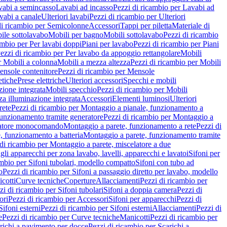
vabi a semincasso
Lavabi ad incasso
Pezzi di ricambio per Lavabi ad
vabi a canale
Ulteriori lavabi
Pezzi di ricambio per Ulteriori
di ricambio per Semicolonne
Accessori
Tappi per piletta
Materiale di
ile sottolavabo
Mobili per bagno
Mobili sottolavabo
Pezzi di ricambio
ambio per Per lavabi doppi
Piani per lavabo
Pezzi di ricambio per Piani
ezzi di ricambio per Per lavabo da appoggio rettangolare
Mobili
r Mobili a colonna
Mobili a mezza altezza
Pezzi di ricambio per Mobili
nsole contenitore
Pezzi di ricambio per Mensole
tiche
Prese elettriche
Ulteriori accessori
Specchi e mobili
zione integrata
Mobili specchio
Pezzi di ricambio per Mobili
za illuminazione integrata
Accessori
Elementi luminosi
Ulteriori
rete
Pezzi di ricambio per Montaggio a pianale, funzionamento a
funzionamento tramite generatore
Pezzi di ricambio per Montaggio a
elatore monocomando
Montaggio a parete, funzionamento a rete
Pezzi di
, funzionamento a batteria
Montaggio a parete, funzionamento tramite
di ricambio per Montaggio a parete, miscelatore a due
gli apparecchi per zona lavabo, lavelli, apparecchi e lavatoi
Sifoni per
ambio per Sifoni tubolari, modello compatto
Sifoni con tubo ad
o
Pezzi di ricambio per Sifoni a passaggio diretto per lavabo, modello
cotti
Curve tecniche
Coperture
Allacciamenti
Pezzi di ricambio per
zi di ricambio per Sifoni tubolari
Sifoni a doppia camera
Pezzi di
ori
Pezzi di ricambio per Accessori
Sifoni per apparecchi
Pezzi di
Sifoni esterni
Pezzi di ricambio per Sifoni esterni
Allacciamenti
Pezzi di
e
Pezzi di ricambio per Curve tecniche
Manicotti
Pezzi di ricambio per
richi a pavimento per docce
Pezzi di ricambio per Scarichi a