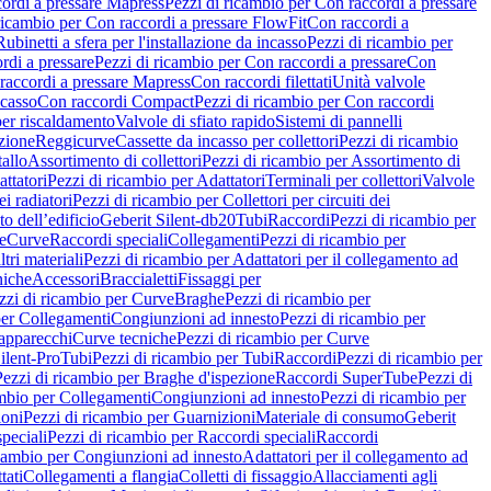
ordi a pressare Mapress
Pezzi di ricambio per Con raccordi a pressare
ricambio per Con raccordi a pressare FlowFit
Con raccordi a
Rubinetti a sfera per l'installazione da incasso
Pezzi di ricambio per
rdi a pressare
Pezzi di ricambio per Con raccordi a pressare
Con
raccordi a pressare Mapress
Con raccordi filettati
Unità valvole
ncasso
Con raccordi Compact
Pezzi di ricambio per Con raccordi
per riscaldamento
Valvole di sfiato rapido
Sistemi di pannelli
azione
Reggicurve
Cassette da incasso per collettori
Pezzi di ricambio
tallo
Assortimento di collettori
Pezzi di ricambio per Assortimento di
ttatori
Pezzi di ricambio per Adattatori
Terminali per collettori
Valvole
ei radiatori
Pezzi di ricambio per Collettori per circuiti dei
o dell’edificio
Geberit Silent-db20
Tubi
Raccordi
Pezzi di ricambio per
e
Curve
Raccordi speciali
Collegamenti
Pezzi di ricambio per
tri materiali
Pezzi di ricambio per Adattatori per il collegamento ad
niche
Accessori
Braccialetti
Fissaggi per
zzi di ricambio per Curve
Braghe
Pezzi di ricambio per
per Collegamenti
Congiunzioni ad innesto
Pezzi di ricambio per
 apparecchi
Curve tecniche
Pezzi di ricambio per Curve
ilent-Pro
Tubi
Pezzi di ricambio per Tubi
Raccordi
Pezzi di ricambio per
Pezzi di ricambio per Braghe d'ispezione
Raccordi SuperTube
Pezzi di
ambio per Collegamenti
Congiunzioni ad innesto
Pezzi di ricambio per
ioni
Pezzi di ricambio per Guarnizioni
Materiale di consumo
Geberit
peciali
Pezzi di ricambio per Raccordi speciali
Raccordi
icambio per Congiunzioni ad innesto
Adattatori per il collegamento ad
tati
Collegamenti a flangia
Colletti di fissaggio
Allacciamenti agli