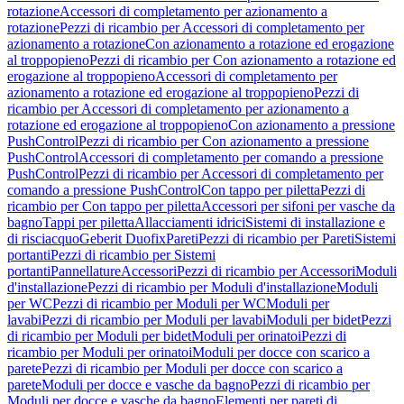
rotazione
Accessori di completamento per azionamento a
rotazione
Pezzi di ricambio per Accessori di completamento per
azionamento a rotazione
Con azionamento a rotazione ed erogazione
al troppopieno
Pezzi di ricambio per Con azionamento a rotazione ed
erogazione al troppopieno
Accessori di completamento per
azionamento a rotazione ed erogazione al troppopieno
Pezzi di
ricambio per Accessori di completamento per azionamento a
rotazione ed erogazione al troppopieno
Con azionamento a pressione
PushControl
Pezzi di ricambio per Con azionamento a pressione
PushControl
Accessori di completamento per comando a pressione
PushControl
Pezzi di ricambio per Accessori di completamento per
comando a pressione PushControl
Con tappo per piletta
Pezzi di
ricambio per Con tappo per piletta
Accessori per sifoni per vasche da
bagno
Tappi per piletta
Allacciamenti idrici
Sistemi di installazione e
di risciacquo
Geberit Duofix
Pareti
Pezzi di ricambio per Pareti
Sistemi
portanti
Pezzi di ricambio per Sistemi
portanti
Pannellature
Accessori
Pezzi di ricambio per Accessori
Moduli
d'installazione
Pezzi di ricambio per Moduli d'installazione
Moduli
per WC
Pezzi di ricambio per Moduli per WC
Moduli per
lavabi
Pezzi di ricambio per Moduli per lavabi
Moduli per bidet
Pezzi
di ricambio per Moduli per bidet
Moduli per orinatoi
Pezzi di
ricambio per Moduli per orinatoi
Moduli per docce con scarico a
parete
Pezzi di ricambio per Moduli per docce con scarico a
parete
Moduli per docce e vasche da bagno
Pezzi di ricambio per
Moduli per docce e vasche da bagno
Elementi per pareti di