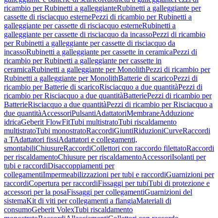
ricambio per Rubinetti a galleggiante
Rubinetti a galleggiante per
cassette di risciacquo esterne
Pezzi di ricambio per Rubinetti a
galleggiante per cassette di risciacquo esterne
Rubinetti a
galleggiante per cassette di risciacquo da incasso
Pezzi di ricambio
per Rubinetti a galleggiante per cassette di risciacquo da
incasso
Rubinetti a galleggiante per cassette in ceramica
Pezzi di
ricambio per Rubinetti a galleggiante per cassette in
ceramica
Rubinetti a galleggiante per Monolith
Pezzi di ricambio per
Rubinetti a galleggiante per Monolith
Batterie di scarico
Pezzi di
ricambio per Batterie di scarico
Risciacquo a due quantità
Pezzi di
ricambio per Risciacquo a due quantità
Batterie
Pezzi di ricambio per
Batterie
Risciacquo a due quantità
Pezzi di ricambio per Risciacquo a
due quantità
Accessori
Pulsanti
Adattatori
Membrane
Adduzione
idrica
Geberit FlowFit
Tubi multistrato
Tubi riscaldamento
multistrato
Tubi monostrato
Raccordi
Giunti
Riduzioni
Curve
Raccordi
a T
Adattatori fissi
Adattatori e collegamenti,
smontabili
Chiusure
Raccordi
Collettori con raccordo filettato
Raccordi
per riscaldamento
Chiusure per riscaldamento
Accessori
Isolanti per
tubi e raccordi
Disaccoppiamenti per
collegamenti
Impermeabilizzazioni per tubi e raccordi
Guarnizioni per
raccordi
Copertura per raccordi
Fissaggi per tubi
Tubi di protezione e
accessori per la posa
Fissaggi per collegamenti
Guarnizioni del
sistema
Kit di viti per collegamenti a flangia
Materiali di
consumo
Geberit Volex
Tubi riscaldamento