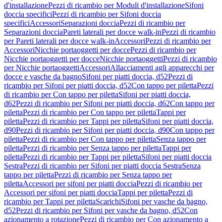
d'installazione
Pezzi di ricambio per Moduli d'installazione
Sifoni
doccia specifici
Pezzi di ricambio per Sifoni doccia
specifici
Accessori
Separazioni doccia
Pezzi di ricambio per
Separazioni doccia
Pareti laterali per docce walk-in
Pezzi di ricambio
per Pareti laterali per docce walk-in
Accessori
Pezzi di ricambio per
Accessori
Nicchie portaoggetti per docce
Pezzi di ricambio per
Nicchie portaoggetti per docce
Nicchie portaoggetti
Pezzi di ricambio
per Nicchie portaoggetti
Accessori
Allacciamenti agli apparecchi per
docce e vasche da bagno
Sifoni per piatti doccia, d52
Pezzi di
ricambio per Sifoni per piatti doccia, d52
Con tappo per piletta
Pezzi
di ricambio per Con tappo per piletta
Sifoni per piatti doccia,
d62
Pezzi di ricambio per Sifoni per piatti doccia, d62
Con tappo per
piletta
Pezzi di ricambio per Con tappo per piletta
Tappi per
piletta
Pezzi di ricambio per Tappi per piletta
Sifoni per piatti doccia,
d90
Pezzi di ricambio per Sifoni per piatti doccia, d90
Con tappo per
piletta
Pezzi di ricambio per Con tappo per piletta
Senza tappo per
piletta
Pezzi di ricambio per Senza tappo per piletta
Tappi per
piletta
Pezzi di ricambio per Tappi per piletta
Sifoni per piatti doccia
Sestra
Pezzi di ricambio per Sifoni per piatti doccia Sestra
Senza
tappo per piletta
Pezzi di ricambio per Senza tappo per
piletta
Accessori per sifoni per piatti doccia
Pezzi di ricambio per
Accessori per sifoni per piatti doccia
Tappi per piletta
Pezzi di
ricambio per Tappi per piletta
Scarichi
Sifoni per vasche da bagno,
d52
Pezzi di ricambio per Sifoni per vasche da bagno, d52
Con
azionamento a rotazione
Pezzi di ricambio per Con azionamento a