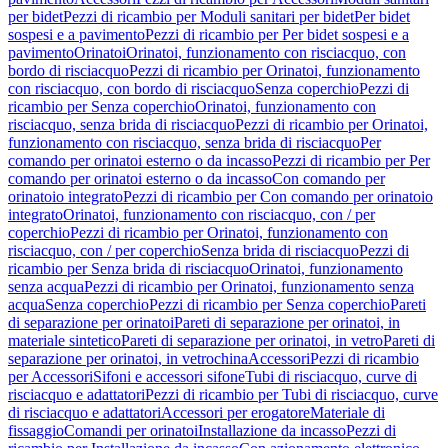
per bidet
Pezzi di ricambio per Moduli sanitari per bidet
Per bidet
sospesi e a pavimento
Pezzi di ricambio per Per bidet sospesi e a
pavimento
Orinatoi
Orinatoi, funzionamento con risciacquo, con
bordo di risciacquo
Pezzi di ricambio per Orinatoi, funzionamento
con risciacquo, con bordo di risciacquo
Senza coperchio
Pezzi di
ricambio per Senza coperchio
Orinatoi, funzionamento con
risciacquo, senza brida di risciacquo
Pezzi di ricambio per Orinatoi,
funzionamento con risciacquo, senza brida di risciacquo
Per
comando per orinatoi esterno o da incasso
Pezzi di ricambio per Per
comando per orinatoi esterno o da incasso
Con comando per
orinatoio integrato
Pezzi di ricambio per Con comando per orinatoio
integrato
Orinatoi, funzionamento con risciacquo, con / per
coperchio
Pezzi di ricambio per Orinatoi, funzionamento con
risciacquo, con / per coperchio
Senza brida di risciacquo
Pezzi di
ricambio per Senza brida di risciacquo
Orinatoi, funzionamento
senza acqua
Pezzi di ricambio per Orinatoi, funzionamento senza
acqua
Senza coperchio
Pezzi di ricambio per Senza coperchio
Pareti
di separazione per orinatoi
Pareti di separazione per orinatoi, in
materiale sintetico
Pareti di separazione per orinatoi, in vetro
Pareti di
separazione per orinatoi, in vetrochina
Accessori
Pezzi di ricambio
per Accessori
Sifoni e accessori sifone
Tubi di risciacquo, curve di
risciacquo e adattatori
Pezzi di ricambio per Tubi di risciacquo, curve
di risciacquo e adattatori
Accessori per erogatore
Materiale di
fissaggio
Comandi per orinatoi
Installazione da incasso
Pezzi di