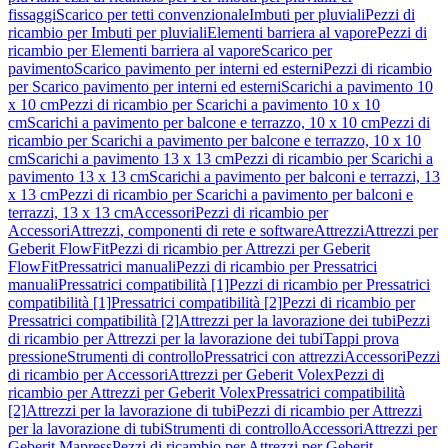
fissaggi
Scarico per tetti convenzionale
Imbuti per pluviali
Pezzi di
ricambio per Imbuti per pluviali
Elementi barriera al vapore
Pezzi di
ricambio per Elementi barriera al vapore
Scarico per
pavimento
Scarico pavimento per interni ed esterni
Pezzi di ricambio
per Scarico pavimento per interni ed esterni
Scarichi a pavimento 10
x 10 cm
Pezzi di ricambio per Scarichi a pavimento 10 x 10
cm
Scarichi a pavimento per balcone e terrazzo, 10 x 10 cm
Pezzi di
ricambio per Scarichi a pavimento per balcone e terrazzo, 10 x 10
cm
Scarichi a pavimento 13 x 13 cm
Pezzi di ricambio per Scarichi a
pavimento 13 x 13 cm
Scarichi a pavimento per balconi e terrazzi, 13
x 13 cm
Pezzi di ricambio per Scarichi a pavimento per balconi e
terrazzi, 13 x 13 cm
Accessori
Pezzi di ricambio per
Accessori
Attrezzi, componenti di rete e software
Attrezzi
Attrezzi per
Geberit FlowFit
Pezzi di ricambio per Attrezzi per Geberit
FlowFit
Pressatrici manuali
Pezzi di ricambio per Pressatrici
manuali
Pressatrici compatibilità [1]
Pezzi di ricambio per Pressatrici
compatibilità [1]
Pressatrici compatibilità [2]
Pezzi di ricambio per
Pressatrici compatibilità [2]
Attrezzi per la lavorazione dei tubi
Pezzi
di ricambio per Attrezzi per la lavorazione dei tubi
Tappi prova
pressione
Strumenti di controllo
Pressatrici con attrezzi
Accessori
Pezzi
di ricambio per Accessori
Attrezzi per Geberit Volex
Pezzi di
ricambio per Attrezzi per Geberit Volex
Pressatrici compatibilità
[2]
Attrezzi per la lavorazione di tubi
Pezzi di ricambio per Attrezzi
per la lavorazione di tubi
Strumenti di controllo
Accessori
Attrezzi per
Geberit Mapress
Pezzi di ricambio per Attrezzi per Geberit