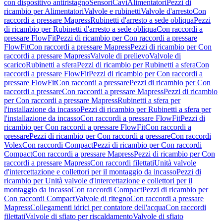
con dispositivo antiristagno
Sensori
Cavi
Alimentatori
Pezzi di
ricambio per Alimentatori
Valvole e rubinetti
Valvole d'arresto
Con
raccordi a pressare Mapress
Rubinetti d'arresto a sede obliqua
Pezzi
di ricambio per Rubinetti d'arresto a sede obliqua
Con raccordi a
pressare FlowFit
Pezzi di ricambio per Con raccordi a pressare
FlowFit
Con raccordi a pressare Mapress
Pezzi di ricambio per Con
raccordi a pressare Mapress
Valvole di prelievo
Valvole di
scarico
Rubinetti a sfera
Pezzi di ricambio per Rubinetti a sfera
Con
raccordi a pressare FlowFit
Pezzi di ricambio per Con raccordi a
pressare FlowFit
Con raccordi a pressare
Pezzi di ricambio per Con
raccordi a pressare
Con raccordi a pressare Mapress
Pezzi di ricambio
per Con raccordi a pressare Mapress
Rubinetti a sfera per
l'installazione da incasso
Pezzi di ricambio per Rubinetti a sfera per
l'installazione da incasso
Con raccordi a pressare FlowFit
Pezzi di
ricambio per Con raccordi a pressare FlowFit
Con raccordi a
pressare
Pezzi di ricambio per Con raccordi a pressare
Con raccordi
Volex
Con raccordi Compact
Pezzi di ricambio per Con raccordi
Compact
Con raccordi a pressare Mapress
Pezzi di ricambio per Con
raccordi a pressare Mapress
Con raccordi filettati
Unità valvole
d'intercettazione e collettori per il montaggio da incasso
Pezzi di
ricambio per Unità valvole d'intercettazione e collettori per il
montaggio da incasso
Con raccordi Compact
Pezzi di ricambio per
Con raccordi Compact
Valvole di ritegno
Con raccordi a pressare
Mapress
Collegamenti idrici per contatore dell'acqua
Con raccordi
filettati
Valvole di sfiato per riscaldamento
Valvole di sfiato