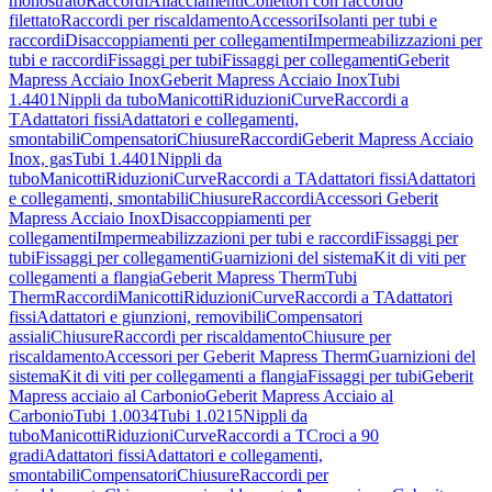
monostrato
Raccordi
Allacciamenti
Collettori con raccordo
filettato
Raccordi per riscaldamento
Accessori
Isolanti per tubi e
raccordi
Disaccoppiamenti per collegamenti
Impermeabilizzazioni per
tubi e raccordi
Fissaggi per tubi
Fissaggi per collegamenti
Geberit
Mapress Acciaio Inox
Geberit Mapress Acciaio Inox
Tubi
1.4401
Nippli da tubo
Manicotti
Riduzioni
Curve
Raccordi a
T
Adattatori fissi
Adattatori e collegamenti,
smontabili
Compensatori
Chiusure
Raccordi
Geberit Mapress Acciaio
Inox, gas
Tubi 1.4401
Nippli da
tubo
Manicotti
Riduzioni
Curve
Raccordi a T
Adattatori fissi
Adattatori
e collegamenti, smontabili
Chiusure
Raccordi
Accessori Geberit
Mapress Acciaio Inox
Disaccoppiamenti per
collegamenti
Impermeabilizzazioni per tubi e raccordi
Fissaggi per
tubi
Fissaggi per collegamenti
Guarnizioni del sistema
Kit di viti per
collegamenti a flangia
Geberit Mapress Therm
Tubi
Therm
Raccordi
Manicotti
Riduzioni
Curve
Raccordi a T
Adattatori
fissi
Adattatori e giunzioni, removibili
Compensatori
assiali
Chiusure
Raccordi per riscaldamento
Chiusure per
riscaldamento
Accessori per Geberit Mapress Therm
Guarnizioni del
sistema
Kit di viti per collegamenti a flangia
Fissaggi per tubi
Geberit
Mapress acciaio al Carbonio
Geberit Mapress Acciaio al
Carbonio
Tubi 1.0034
Tubi 1.0215
Nippli da
tubo
Manicotti
Riduzioni
Curve
Raccordi a T
Croci a 90
gradi
Adattatori fissi
Adattatori e collegamenti,
smontabili
Compensatori
Chiusure
Raccordi per