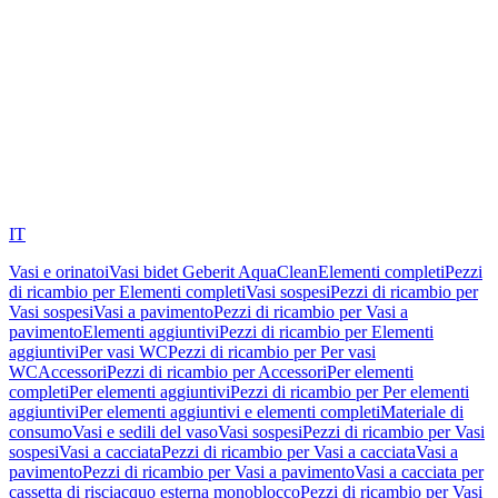
IT
Vasi e orinatoi
Vasi bidet Geberit AquaClean
Elementi completi
Pezzi
di ricambio per Elementi completi
Vasi sospesi
Pezzi di ricambio per
Vasi sospesi
Vasi a pavimento
Pezzi di ricambio per Vasi a
pavimento
Elementi aggiuntivi
Pezzi di ricambio per Elementi
aggiuntivi
Per vasi WC
Pezzi di ricambio per Per vasi
WC
Accessori
Pezzi di ricambio per Accessori
Per elementi
completi
Per elementi aggiuntivi
Pezzi di ricambio per Per elementi
aggiuntivi
Per elementi aggiuntivi e elementi completi
Materiale di
consumo
Vasi e sedili del vaso
Vasi sospesi
Pezzi di ricambio per Vasi
sospesi
Vasi a cacciata
Pezzi di ricambio per Vasi a cacciata
Vasi a
pavimento
Pezzi di ricambio per Vasi a pavimento
Vasi a cacciata per
cassetta di risciacquo esterna monoblocco
Pezzi di ricambio per Vasi