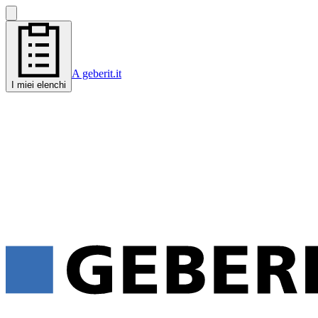
A geberit.it
I miei elenchi