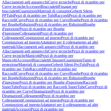
Allacciamenti agli apparecchi
Curve tecniche
Pezzi di ricambio per
Curve tecniche
Accessori
Braccialetti
Fissaggi per
braccialetti
Guarnizioni
Materiali di consumo
Geberit Silent-
PP
Tubi
Pezzi di ricambio per Tubi
Raccordi
Pezzi di ricambio per
Raccordi
Curve
Pezzi di ricambio per Curve
Braghe
Pezzi di ricambio
per Braghe
Riduzioni
Pezzi di ricambio per Riduzioni
Braghe
d'ispezione
Pezzi di ricambio per Braghe
d'ispezione
Collegamenti
Pezzi di ricambio per
Collegamenti
Congiunzioni ad innesto
Pezzi di ricambio per
Congiunzioni ad innesto
Adattatori per il collegamento ad altri
materiali
Allacciamenti agli apparecchi
Pezzi di ricambio per
Allacciamenti agli apparecchi
Curve tecniche
Pezzi di ricambio per
Curve tecniche
Manicotti
Pezzi di ricambio per
Manicotti
Accessori
Braccialetti
Chiusure
Guarnizioni
Tappi di
protezione
Materiali di consumo
Geberit Silent-Pro
Tubi
Pezzi di
ricambio per Tubi
Raccordi
Pezzi di ricambio per
Raccordi
Curve
Pezzi di ricambio per Curve
Braghe
Pezzi di ricambio
per Braghe
Riduzioni
Pezzi di ricambio per Riduzioni
Braghe
d'ispezione
Pezzi di ricambio per Braghe d'ispezione
Raccordi
SuperTube
Pezzi di ricambio per Raccordi SuperTube
Curve
Pezzi di
ricambio per Curve
Diramazioni
Pezzi di ricambio per
Diramazioni
Collegamenti
Pezzi di ricambio per
Collegamenti
Congiunzioni ad innesto
Pezzi di ricambio per
Congiunzioni ad innesto
Adattatori per il collegamento ad altri
materiali
Accessori
Pezzi di ricambio per