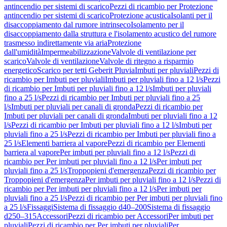
antincendio per sistemi di scarico
Pezzi di ricambio per Protezione
antincendio per sistemi di scarico
Protezione acustica
Isolanti per il
disaccoppiamento dal rumore intrinseco
Isolamento per il
disaccoppiamento dalla struttura e l'isolamento acustico del rumore
trasmesso indirettamente via aria
Protezione
dall'umidità
Impermeabilizzazione
Valvole di ventilazione per
scarico
Valvole di ventilazione
Valvole di ritegno a risparmio
energetico
Scarico per tetti Geberit Pluvia
Imbuti per pluviali
Pezzi di
ricambio per Imbuti per pluviali
Imbuti per pluviali fino a 12 l/s
Pezzi
di ricambio per Imbuti per pluviali fino a 12 l/s
Imbuti per pluviali
fino a 25 l/s
Pezzi di ricambio per Imbuti per pluviali fino a 25
l/s
Imbuti per pluviali per canali di gronda
Pezzi di ricambio per
Imbuti per pluviali per canali di gronda
Imbuti per pluviali fino a 12
l/s
Pezzi di ricambio per Imbuti per pluviali fino a 12 l/s
Imbuti per
pluviali fino a 25 l/s
Pezzi di ricambio per Imbuti per pluviali fino a
25 l/s
Elementi barriera al vapore
Pezzi di ricambio per Elementi
barriera al vapore
Per imbuti per pluviali fino a 12 l/s
Pezzi di
ricambio per Per imbuti per pluviali fino a 12 l/s
Per imbuti per
pluviali fino a 25 l/s
Troppopieni d'emergenza
Pezzi di ricambio per
Troppopieni d'emergenza
Per imbuti per pluviali fino a 12 l/s
Pezzi di
ricambio per Per imbuti per pluviali fino a 12 l/s
Per imbuti per
pluviali fino a 25 l/s
Pezzi di ricambio per Per imbuti per pluviali fino
a 25 l/s
Fissaggi
Sistema di fissaggio d40–200
Sistema di fissaggio
d250–315
Accessori
Pezzi di ricambio per Accessori
Per imbuti per
pluviali
Pezzi di ricambio per Per imbuti per pluviali
Per