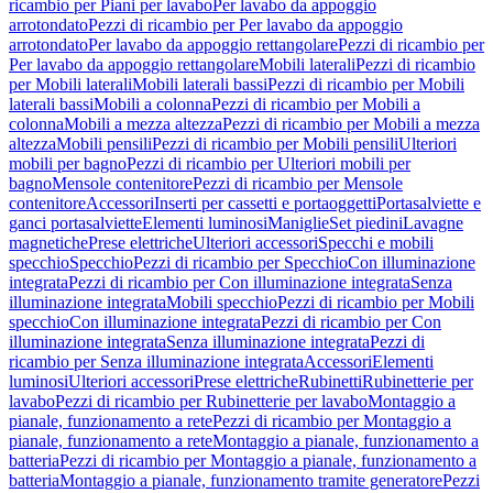
ricambio per Piani per lavabo
Per lavabo da appoggio
arrotondato
Pezzi di ricambio per Per lavabo da appoggio
arrotondato
Per lavabo da appoggio rettangolare
Pezzi di ricambio per
Per lavabo da appoggio rettangolare
Mobili laterali
Pezzi di ricambio
per Mobili laterali
Mobili laterali bassi
Pezzi di ricambio per Mobili
laterali bassi
Mobili a colonna
Pezzi di ricambio per Mobili a
colonna
Mobili a mezza altezza
Pezzi di ricambio per Mobili a mezza
altezza
Mobili pensili
Pezzi di ricambio per Mobili pensili
Ulteriori
mobili per bagno
Pezzi di ricambio per Ulteriori mobili per
bagno
Mensole contenitore
Pezzi di ricambio per Mensole
contenitore
Accessori
Inserti per cassetti e portaoggetti
Portasalviette e
ganci portasalviette
Elementi luminosi
Maniglie
Set piedini
Lavagne
magnetiche
Prese elettriche
Ulteriori accessori
Specchi e mobili
specchio
Specchio
Pezzi di ricambio per Specchio
Con illuminazione
integrata
Pezzi di ricambio per Con illuminazione integrata
Senza
illuminazione integrata
Mobili specchio
Pezzi di ricambio per Mobili
specchio
Con illuminazione integrata
Pezzi di ricambio per Con
illuminazione integrata
Senza illuminazione integrata
Pezzi di
ricambio per Senza illuminazione integrata
Accessori
Elementi
luminosi
Ulteriori accessori
Prese elettriche
Rubinetti
Rubinetterie per
lavabo
Pezzi di ricambio per Rubinetterie per lavabo
Montaggio a
pianale, funzionamento a rete
Pezzi di ricambio per Montaggio a
pianale, funzionamento a rete
Montaggio a pianale, funzionamento a
batteria
Pezzi di ricambio per Montaggio a pianale, funzionamento a
batteria
Montaggio a pianale, funzionamento tramite generatore
Pezzi