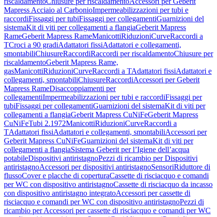
riscaldamento
Chiusure per riscaldamento
Accessori per Geberit
Mapress Acciaio al Carbonio
Impermeabilizzazioni per tubi e
raccordi
Fissaggi per tubi
Fissaggi per collegamenti
Guarnizioni del
sistema
Kit di viti per collegamenti a flangia
Geberit Mapress
Rame
Geberit Mapress Rame
Manicotti
Riduzioni
Curve
Raccordi a
T
Croci a 90 gradi
Adattatori fissi
Adattatori e collegamenti,
smontabili
Chiusure
Raccordi
Raccordi per riscaldamento
Chiusure per
riscaldamento
Geberit Mapress Rame,
gas
Manicotti
Riduzioni
Curve
Raccordi a T
Adattatori fissi
Adattatori e
collegamenti, smontabili
Chiusure
Raccordi
Accessori per Geberit
Mapress Rame
Disaccoppiamenti per
collegamenti
Impermeabilizzazioni per tubi e raccordi
Fissaggi per
tubi
Fissaggi per collegamenti
Guarnizioni del sistema
Kit di viti per
collegamenti a flangia
Geberit Mapress CuNiFe
Geberit Mapress
CuNiFe
Tubi 2.1972
Manicotti
Riduzioni
Curve
Raccordi a
T
Adattatori fissi
Adattatori e collegamenti, smontabili
Accessori per
Geberit Mapress CuNiFe
Guarnizioni del sistema
Kit di viti per
collegamenti a flangia
Sistema Geberit per l’Igiene dell’acqua
potabile
Dispositivi antiristagno
Pezzi di ricambio per Dispositivi
antiristagno
Accessori per dispositivi antiristagno
Sensori
Riduttore di
flusso
Cover e placche di copertura
Cassette di risciacquo e comandi
per WC con dispositivo antiristagno
Cassette di risciacquo da incasso
con dispositivo antiristagno integrato
Accessori per cassette di
risciacquo e comandi per WC con dispositivo antiristagno
Pezzi di
ricambio per Accessori per cassette di risciacquo e comandi per WC