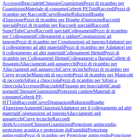
Accessori
Braccialetti
Chiusure
Guarnizioni
Pezzi di ricambio per
Guarnizioni
Materiale di consumo
Geberit PE
Tubi
Raccordi
Pezzi di
ricambio per Raccordi
Curve
Braghe
Riduzioni
Braghe
d'ispezione
Pezzi di ricambio per Braghe d'ispezione
Raccordi
speciali
Pezzi di ricambio per Raccordi speciali
Raccordi
SuperTube
Curve
Raccordi speciali
Collegamenti
Pezzi di ricambio
per Collegamenti
Collegamenti a saldare
Congiunzioni ad
innesto
Pezzi di ricambio per Congiunzioni ad innesto
Adattatori per
il collegamento ad altri materiali
Pezzi di ricambio per Adattatori per
il collegamento ad altri materiali
Collegamenti filettati
Pezzi di
ricambio per Collegamenti filettati
Collegamenti a flangia
Colletti di
fissaggio
Allacciamenti agli apparecchi
Pezzi di ricambio per
Allacciamenti agli apparecchi
Curve tecniche
Pezzi di ricambio per
Curve tecniche
Manicotti di raccordo
Pezzi di ricambio per Manicotti
di raccordo
Sifoni a chiocciola
Pezzi di ricambio per Sifoni a
chiocciola
Accessori
Braccialetti
Fissaggi per braccialetti
Canali
portanti
Chiusure
Guarnizioni
Protezioni cantiere
Materiali di
consumo
Geberit PP-
HT
Tubi
Raccordi
Curve
Diramazioni
Riduzioni
Braghe
d'ispezione
Aumenti
Giunzioni
Adattatori per il collegamento ad altri
materiali
Congiunzioni ad innesto
Allacciamenti agli
apparecchi
Curve tecniche
Raccordi
diritti
Accessori
Chiusure
Guarnizioni
Protezione antincendio,
protezione acustica e protezione dall'umidità
Protezione
antincendio
Pezzi di ricambio per Protezione antincendio
Protezione