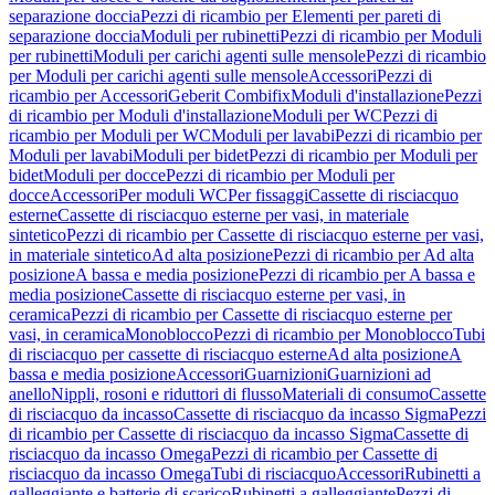
separazione doccia
Pezzi di ricambio per Elementi per pareti di
separazione doccia
Moduli per rubinetti
Pezzi di ricambio per Moduli
per rubinetti
Moduli per carichi agenti sulle mensole
Pezzi di ricambio
per Moduli per carichi agenti sulle mensole
Accessori
Pezzi di
ricambio per Accessori
Geberit Combifix
Moduli d'installazione
Pezzi
di ricambio per Moduli d'installazione
Moduli per WC
Pezzi di
ricambio per Moduli per WC
Moduli per lavabi
Pezzi di ricambio per
Moduli per lavabi
Moduli per bidet
Pezzi di ricambio per Moduli per
bidet
Moduli per docce
Pezzi di ricambio per Moduli per
docce
Accessori
Per moduli WC
Per fissaggi
Cassette di risciacquo
esterne
Cassette di risciacquo esterne per vasi, in materiale
sintetico
Pezzi di ricambio per Cassette di risciacquo esterne per vasi,
in materiale sintetico
Ad alta posizione
Pezzi di ricambio per Ad alta
posizione
A bassa e media posizione
Pezzi di ricambio per A bassa e
media posizione
Cassette di risciacquo esterne per vasi, in
ceramica
Pezzi di ricambio per Cassette di risciacquo esterne per
vasi, in ceramica
Monoblocco
Pezzi di ricambio per Monoblocco
Tubi
di risciacquo per cassette di risciacquo esterne
Ad alta posizione
A
bassa e media posizione
Accessori
Guarnizioni
Guarnizioni ad
anello
Nippli, rosoni e riduttori di flusso
Materiali di consumo
Cassette
di risciacquo da incasso
Cassette di risciacquo da incasso Sigma
Pezzi
di ricambio per Cassette di risciacquo da incasso Sigma
Cassette di
risciacquo da incasso Omega
Pezzi di ricambio per Cassette di
risciacquo da incasso Omega
Tubi di risciacquo
Accessori
Rubinetti a
galleggiante e batterie di scarico
Rubinetti a galleggiante
Pezzi di