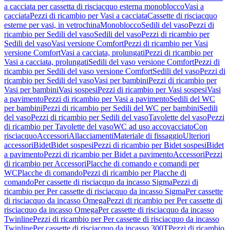
a cacciata per cassetta di risciacquo esterna monoblocco
Vasi a
cacciata
Pezzi di ricambio per Vasi a cacciata
Cassette di risciacquo
esterne per vasi, in vetrochina
Monoblocco
Sedili del vaso
Pezzi di
ricambio per Sedili del vaso
Sedili del vaso
Pezzi di ricambio per
Sedili del vaso
Vasi versione Comfort
Pezzi di ricambio per Vasi
versione Comfort
Vasi a cacciata, prolungati
Pezzi di ricambio per
Vasi a cacciata, prolungati
Sedili del vaso versione Comfort
Pezzi di
ricambio per Sedili del vaso versione Comfort
Sedili del vaso
Pezzi di
ricambio per Sedili del vaso
Vasi per bambini
Pezzi di ricambio per
Vasi per bambini
Vasi sospesi
Pezzi di ricambio per Vasi sospesi
Vasi
a pavimento
Pezzi di ricambio per Vasi a pavimento
Sedili del WC
per bambini
Pezzi di ricambio per Sedili del WC per bambini
Sedili
del vaso
Pezzi di ricambio per Sedili del vaso
Tavolette del vaso
Pezzi
di ricambio per Tavolette del vaso
WC ad uso accovacciato
Con
risciacquo
Accessori
Allacciamenti
Materiale di fissaggio
Ulteriori
accessori
Bidet
Bidet sospesi
Pezzi di ricambio per Bidet sospesi
Bidet
a pavimento
Pezzi di ricambio per Bidet a pavimento
Accessori
Pezzi
di ricambio per Accessori
Placche di comando e comandi per
WC
Placche di comando
Pezzi di ricambio per Placche di
comando
Per cassette di risciacquo da incasso Sigma
Pezzi di
ricambio per Per cassette di risciacquo da incasso Sigma
Per cassette
di risciacquo da incasso Omega
Pezzi di ricambio per Per cassette di
risciacquo da incasso Omega
Per cassette di risciacquo da incasso
Twinline
Pezzi di ricambio per Per cassette di risciacquo da incasso
Twinline
Per cassette di risciacquo da incasso 300T
Pezzi di ricambio