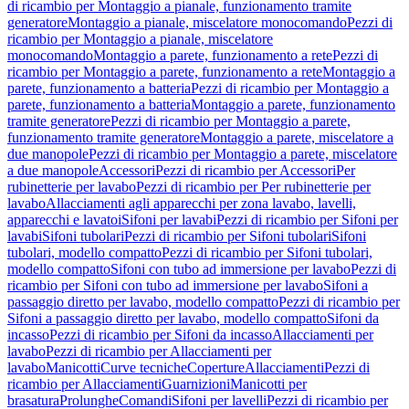
di ricambio per Montaggio a pianale, funzionamento tramite
generatore
Montaggio a pianale, miscelatore monocomando
Pezzi di
ricambio per Montaggio a pianale, miscelatore
monocomando
Montaggio a parete, funzionamento a rete
Pezzi di
ricambio per Montaggio a parete, funzionamento a rete
Montaggio a
parete, funzionamento a batteria
Pezzi di ricambio per Montaggio a
parete, funzionamento a batteria
Montaggio a parete, funzionamento
tramite generatore
Pezzi di ricambio per Montaggio a parete,
funzionamento tramite generatore
Montaggio a parete, miscelatore a
due manopole
Pezzi di ricambio per Montaggio a parete, miscelatore
a due manopole
Accessori
Pezzi di ricambio per Accessori
Per
rubinetterie per lavabo
Pezzi di ricambio per Per rubinetterie per
lavabo
Allacciamenti agli apparecchi per zona lavabo, lavelli,
apparecchi e lavatoi
Sifoni per lavabi
Pezzi di ricambio per Sifoni per
lavabi
Sifoni tubolari
Pezzi di ricambio per Sifoni tubolari
Sifoni
tubolari, modello compatto
Pezzi di ricambio per Sifoni tubolari,
modello compatto
Sifoni con tubo ad immersione per lavabo
Pezzi di
ricambio per Sifoni con tubo ad immersione per lavabo
Sifoni a
passaggio diretto per lavabo, modello compatto
Pezzi di ricambio per
Sifoni a passaggio diretto per lavabo, modello compatto
Sifoni da
incasso
Pezzi di ricambio per Sifoni da incasso
Allacciamenti per
lavabo
Pezzi di ricambio per Allacciamenti per
lavabo
Manicotti
Curve tecniche
Coperture
Allacciamenti
Pezzi di
ricambio per Allacciamenti
Guarnizioni
Manicotti per
brasatura
Prolunghe
Comandi
Sifoni per lavelli
Pezzi di ricambio per