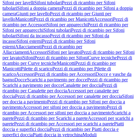
Sifoni per lavelli
Sifoni tubolari
Pezzi di ricambio per Sifoni
tubolari
Sifoni a doppia camera
Pezzi di ricambio per Sifoni a doppia
camera
Giunti per lavello
Pezzi di ricambio per Giunti per
lavello
Manicotti
Pezzi di ricambio per Manicotti
Accessori
Pezzi di
ricambio per Accessori
Sifoni per apparecchi
Pezzi di ricambio per
Sifoni per apparecchi
Sifoni tubolari
Pezzi di ricambio per Sifoni
tubolari
Sifoni da incasso
Pezzi di ricambio per Sifoni da
incasso
Sifoni esterni
Pezzi di ricambio per Sifoni
esterni
Allacciamenti
Pezzi di ricambio per
Allacciamenti
Accessori
Sifoni per lavatoi
Pezzi di ricambio per Sifoni
per lavatoi
Sifoni
Pezzi di ricambio per Sifoni
Curve tecniche
Pezzi di
ricambio per Curve tecniche
Manicotti
Pezzi di ricambio per
Manicotti
Pilette di scarico
Pezzi di ricambio per Pilette di
scarico
Accessori
Pezzi di ricambio per Accessori
Docce e vasche da
bagno
Docce
Scarichi a pavimento per docce
Pezzi di ricambio per
Scarichi a pavimento per docce
Canalette per doccia
Pezzi di
ricambio per Canalette per doccia
Accessori per canalette per
doccia
Pezzi di ricambio per Accessori per canalette per doccia
Sifoni
per doccia a pavimento
Pezzi di ricambio per Sifoni per doccia a
pavimento
Accessori per sifoni per doccia a pavimento
Pezzi di
ricambio per Accessori per sifoni per doccia a pavimento
Scarichi a
parete
Pezzi di ricambio per Scarichi a parete
Accessori per scarichi a
parete
Pezzi di ricambio per Accessori per scarichi a parete
Piatti
doccia e superfici doccia
Pezzi di ricambio per Piatti doccia e
superfici doccia
Piatti doccia in vetrochina
Moduli