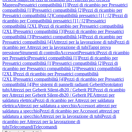
Mapress
Pressatrici compatibilità [1]
Pezzi di ricambio per Pressatrici
compatibilità [1]
Pressatrici compatibilità [2]
Pezzi di ricambio per
Pressatrici compatibilità [2]
Compatibilità pressatrici [1] / [2]
Pezzi di
ricambio per Compatibilità pressatrici [1] / [2]
Pressatrici
compatibilità [2XL]
Pezzi di ricambio per Pressatrici compatibilità
[2XL]
Pressatrici compatibilità [3]
Pezzi di ricambio per Pressatrici
compatibilità [3]
Pressatrici compatibilità [4]
Pezzi di ricambio per
Pressatrici compatibilità [4]
Attrezzi per la lavorazione di tubi
Pezzi di
ricambio per Attrezzi per la lavorazione di tubi
Tappi prova
pressione
Strumenti di controllo
Accessori
Pressatrici
Pezzi di ricambio
per Pressatrici
Pressatrici compatibilità [1]
Pezzi di ricambio per
Pressatrici compatibilità [1]
Pressatrici compatibilità [2]
Pezzi di
ricambio per Pressatrici compatibilità [2]
Pressatrici compatibilità
[2XL]
Pezzi di ricambio per Pressatrici compatibilità
[2XL]
Pressatrici compatibilità [4]
Pezzi di ricambio per Pressatrici
compatibilità [4]
Per sistemi di pannelli radianti Geberit
Srotolatori
tubi
Attrezzi per Geberit Silent-db20 / Geberit PE
Pezzi di ricambio
per Attrezzi per Geberit Silent-db20 / Geberit PE
Attrezzi per
saldatura elettrica
Pezzi di ricambio per Attrezzi per saldatura
elettrica
Attrezzi per saldatura a specchio
Accessori attrezzi per
saldatura a specchio
Pezzi di ricambio per Accessori attrezzi per
saldatura a specchio
Attrezzi per la lavorazione di tubi
Pezzi di
ricambio per Attrezzi per la lavorazione di
tubi
Telecomandi
Telecomandi