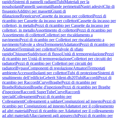
rapido
Sistemi di pannelli radianti
Tubi
Materiali per la
posa
Isolanti
Pannelli sagomati
Bande perimetrali
Nastri adesivi
Clip di
fissaggio
Additivi per massetti
Giunti di
dilatazione
Reggicurve
Cassette da incasso per collettori
Pezzi di
ricambio per Cassette da incasso per collettori
Cassette da incasso per
collettori, in metallo
Pezzi di ricambio per Cassette da incasso per
collettori, in metallo
Assortimento di collettori
Pezzi di ricambio per
Assortimento di collettori
Collettori per riscaldamento a
pavimento
Pezzi di ricambio per Collettori per riscaldamento a
pavimento
Valvole a sfera
Termometri
Adattatori
Pezzi di ricambio per
Adattatori
Terminali per collettori
Valvole di sfiato
rapido
Chiusure
Suddivisori di flusso
Unità di termoregolazione
Pezzi
di ricambio per Unità di termoregolazione
Collettori per circuiti dei
radiatori
Pezzi di ricambio per Collettori per circuiti dei
radiatori
Bypass
Componenti di regolazione
Attuatori
Termostati
ambiente
Accessori
Isolanti per collettori
Tubi di protezione
Sistemi di
smaltimento dell’edificio
Geberit Silent-db20
Tubi
Raccordi
Pezzi di
ricambio per Raccordi
Curve
Braghe
Pezzi di ricambio per
Braghe
Riduzioni
Braghe d'ispezione
Pezzi di ricambio per Braghe
d'ispezione
Raccordi SuperTube
Curve
Raccordi
speciali
Collegamenti
Pezzi di ricambio per
Collegamenti
Collegamenti a saldare
Congiunzioni ad innesto
Pezzi di
ricambio per Congiunzioni ad innesto
Adattatori per il collegamento
ad altri materiali
Pezzi di ricambio per Adattatori per il collegamento
ad altri materiali
Allacciamenti agli apparecchi
Pezzi di ricambio per