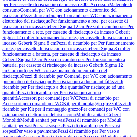
per Per cassette di risciacquo da incasso 300T
Accessori
Materiale di
consumo
Comandi per WC con azionamento elettronico del
risciacquo
Pezzi di ricambio per Comandi per WC con azionamento
elettronico del risciacquo
Per funzionamento a rete, per cassette di
risciacquo da incasso Geberit Sigma 12 cm
Pezzi di ricambio per Per
funzionamento a rete, per cassette di risciacquo da incasso Geberit
Sigma 12 cm
Per funzionamento a rete, per cassette di risciacquo da
incasso Geberit Sigma 8 cm
Pezzi di ricambio per Per funzionamento
a rete, per cassette di risciacquo da incasso Geberit Sigma 8 cm
Per
funzionamento a batteria, per cassette di risciacquo da incasso
Geberit Sigma 12 cm
Pezzi di ricambio per Per funzionamento a
batteria, per cassette di risciacquo da incasso Geberit Sigma 12
cm
Comandi per WC con azionamento pneumatico del
risciacquo
Pezzi di ricambio per Comandi per WC con azionamento
pneumatico del risciacquo
Per risciacquo a due quantità
Pezzi di
ricambio per Per risciacquo a due quantità
Per risciacquo ad una
quantità
Pezzi di ricambio per Per risciacquo ad una
quantità
Accessori per comandi per WC
Pezzi di ricambio per
Accessori per comandi per WC
Kit per il montaggio grezzo
Pezzi di
ricambio per Kit per il montaggio grezzo
Per comandi per WC con
azionamento elettronico del risciacquo
Moduli sanitari Geberit
Monolith
Moduli sanitari per vasi
Pezzi di ricambio per Moduli
sanitari per vasi
Per vasi sospesi
Pezzi di ricambio per Per vasi
sospesi
Per vaso a pavimento
Pezzi di ricambio per Per vaso a
pavimento
Accessori
Pezzi di ricambio per Accessori
Moduli sanitari