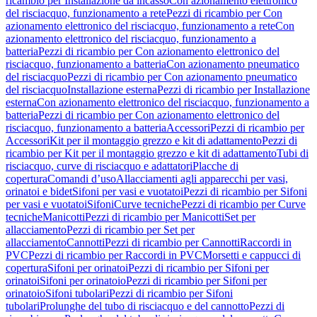
ricambio per Installazione da incasso
Con azionamento elettronico
del risciacquo, funzionamento a rete
Pezzi di ricambio per Con
azionamento elettronico del risciacquo, funzionamento a rete
Con
azionamento elettronico del risciacquo, funzionamento a
batteria
Pezzi di ricambio per Con azionamento elettronico del
risciacquo, funzionamento a batteria
Con azionamento pneumatico
del risciacquo
Pezzi di ricambio per Con azionamento pneumatico
del risciacquo
Installazione esterna
Pezzi di ricambio per Installazione
esterna
Con azionamento elettronico del risciacquo, funzionamento a
batteria
Pezzi di ricambio per Con azionamento elettronico del
risciacquo, funzionamento a batteria
Accessori
Pezzi di ricambio per
Accessori
Kit per il montaggio grezzo e kit di adattamento
Pezzi di
ricambio per Kit per il montaggio grezzo e kit di adattamento
Tubi di
risciacquo, curve di risciacquo e adattatori
Placche di
copertura
Comandi d’uso
Allacciamenti agli apparecchi per vasi,
orinatoi e bidet
Sifoni per vasi e vuotatoi
Pezzi di ricambio per Sifoni
per vasi e vuotatoi
Sifoni
Curve tecniche
Pezzi di ricambio per Curve
tecniche
Manicotti
Pezzi di ricambio per Manicotti
Set per
allacciamento
Pezzi di ricambio per Set per
allacciamento
Cannotti
Pezzi di ricambio per Cannotti
Raccordi in
PVC
Pezzi di ricambio per Raccordi in PVC
Morsetti e cappucci di
copertura
Sifoni per orinatoi
Pezzi di ricambio per Sifoni per
orinatoi
Sifoni per orinatoio
Pezzi di ricambio per Sifoni per
orinatoio
Sifoni tubolari
Pezzi di ricambio per Sifoni
tubolari
Prolunghe del tubo di risciacquo e del cannotto
Pezzi di