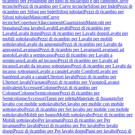
ricambio per Prolunghe del tubo di risciacquo e del cannotto
Curve
tecniche
Pezzi di ricambio per Curve tecniche
Sifoni per bidet
Pezzi di
ricambio per Sifoni per bidet
Sifoni tubolari
Pezzi di ricambio per
Sifoni tubolari
Manicotti
Curve
tecniche
Coperture
Allacciamenti
Guarnizioni
Manicotti per
brasatura
Zona lavabo
Lavabi
Lavabi
Pezzi di ricambio per
Lavabi
Lavabi doppi
Pezzi di ricambio per Lavabi doppi
Lavabi per
mobili sottolavabo
Pezzi di ricambio per Lavabi per mobili
sottolavabo
Lavabi da appoggio
Pezzi di ricambio per Lavabi da
appoggio
Lavamani
Pezzi di ricambio per Lavamani
Lavamani ad
angolo
Lavabi a semincasso
Pezzi di ricambio per Lavabi a
semincasso
Lavabi ad incasso
Pezzi di ricambio per Lavabi ad
incasso
Lavabi da incasso sottopiano
Pezzi di ricambio per Lavabi da
incasso sottopiano
Lavabi a canale
Lavabi Comfort
Lavabi per
bambini
Lavabi a canale
Ulteriori lavabi
Pezzi di ricambio per
Ulteriori lavabi
Vuotatoi
Pezzi di ricambio per Vuotatoi
Lavatoi
polivalenti
Accessori
Colonne
Pezzi di ricambio per
Colonne
Colonne
Semicolonne
Pezzi di ricambio per
Semicolonne
Accessori
Tappi per piletta
Materiale di fissaggio
Set
lavabo con mobile sottolavabo
Set lavabo per mobile con mobile
sottolavabo
Pezzi di ricambio per Set lavabo per mobile con mobile
sottolavabo
Mobili per bagno
Mobili sottolavabo
Pezzi di ricambio per
Mobili sottolavabo
Per lavamani
Pezzi di ricambio per Per
lavamani
Per lavabi
Pezzi di ricambio per Per lavabi
Per lavabi
doppi
Pezzi di ricambio per Per lavabi doppi
Piani per lavabo
Pezzi di