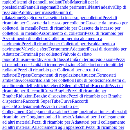
rapido
Sistemi di pannelli radianti
Tubi
Materiali per la
posa
Isolanti
Pannelli sagomati
Bande perimetrali
Nastri adesivi
Clip di
fissaggio
Additivi per massetti
Giunti di
dilatazione
Reggicurve
Cassette da incasso per collettori
Pezzi di
ricambio per Cassette da incasso per collettori
Cassette da incasso per
collettori, in metallo
Pezzi di ricambio per Cassette da incasso per
collettori, in metallo
Assortimento di collettori
Pezzi di ricambio per
Assortimento di collettori
Collettori per riscaldamento a
pavimento
Pezzi di ricambio per Collettori per riscaldamento a
pavimento
Valvole a sfera
Termometri
Adattatori
Pezzi di ricambio per
Adattatori
Terminali per collettori
Valvole di sfiato
rapido
Chiusure
Suddivisori di flusso
Unità di termoregolazione
Pezzi
di ricambio per Unità di termoregolazione
Collettori per circuiti dei
radiatori
Pezzi di ricambio per Collettori per circuiti dei
radiatori
Bypass
Componenti di regolazione
Attuatori
Termostati
ambiente
Accessori
Isolanti per collettori
Tubi di protezione
Sistemi di
smaltimento dell’edificio
Geberit Silent-db20
Tubi
Raccordi
Pezzi di
ricambio per Raccordi
Curve
Braghe
Pezzi di ricambio per
Braghe
Riduzioni
Braghe d'ispezione
Pezzi di ricambio per Braghe
d'ispezione
Raccordi SuperTube
Curve
Raccordi
speciali
Collegamenti
Pezzi di ricambio per
Collegamenti
Collegamenti a saldare
Congiunzioni ad innesto
Pezzi di
ricambio per Congiunzioni ad innesto
Adattatori per il collegamento
ad altri materiali
Pezzi di ricambio per Adattatori per il collegamento
ad altri materiali
Allacciamenti agli apparecchi
Pezzi di ricambio per