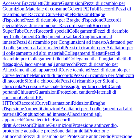
Accessori
Braccialetti
Chiusure
Guarnizioni
Pezzi di ricambio per
Guarnizioni
Materiale di consumo
Geberit PE
Tubi
Raccordi
Pezzi di
ricambio per Raccordi
Curve
Braghe
Riduzioni
Braghe
d'ispezione
Pezzi di ricambio per Braghe d'ispezione
Raccordi
speciali
Pezzi di ricambio per Raccordi speciali
Raccordi
SuperTube
Curve
Raccordi speciali
Collegamenti
Pezzi di ricambio
per Collegamenti
Collegamenti a saldare
Congiunzioni ad
innesto
Pezzi di ricambio per Congiunzioni ad innesto
Adattatori per
il collegamento ad altri materiali
Pezzi di ricambio per Adattatori per
il collegamento ad altri materiali
Collegamenti filettati
Pezzi di
ricambio per Collegamenti filettati
Collegamenti a flangia
Colletti di
fissaggio
Allacciamenti agli apparecchi
Pezzi di ricambio per
Allacciamenti agli apparecchi
Curve tecniche
Pezzi di ricambio per
Curve tecniche
Manicotti di raccordo
Pezzi di ricambio per Manicotti
di raccordo
Sifoni a chiocciola
Pezzi di ricambio per Sifoni a
chiocciola
Accessori
Braccialetti
Fissaggi per braccialetti
Canali
portanti
Chiusure
Guarnizioni
Protezioni cantiere
Materiali di
consumo
Geberit PP-
HT
Tubi
Raccordi
Curve
Diramazioni
Riduzioni
Braghe
d'ispezione
Aumenti
Giunzioni
Adattatori per il collegamento ad altri
materiali
Congiunzioni ad innesto
Allacciamenti agli
apparecchi
Curve tecniche
Raccordi
diritti
Accessori
Chiusure
Guarnizioni
Protezione antincendio,
protezione acustica e protezione dall'umidità
Protezione
antincendio
Pezzi di ricambio per Protezione antincendio
Protezione