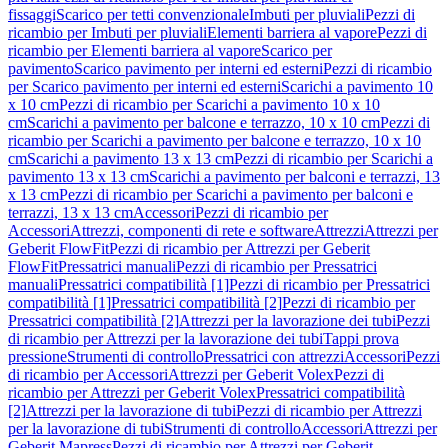
fissaggi
Scarico per tetti convenzionale
Imbuti per pluviali
Pezzi di
ricambio per Imbuti per pluviali
Elementi barriera al vapore
Pezzi di
ricambio per Elementi barriera al vapore
Scarico per
pavimento
Scarico pavimento per interni ed esterni
Pezzi di ricambio
per Scarico pavimento per interni ed esterni
Scarichi a pavimento 10
x 10 cm
Pezzi di ricambio per Scarichi a pavimento 10 x 10
cm
Scarichi a pavimento per balcone e terrazzo, 10 x 10 cm
Pezzi di
ricambio per Scarichi a pavimento per balcone e terrazzo, 10 x 10
cm
Scarichi a pavimento 13 x 13 cm
Pezzi di ricambio per Scarichi a
pavimento 13 x 13 cm
Scarichi a pavimento per balconi e terrazzi, 13
x 13 cm
Pezzi di ricambio per Scarichi a pavimento per balconi e
terrazzi, 13 x 13 cm
Accessori
Pezzi di ricambio per
Accessori
Attrezzi, componenti di rete e software
Attrezzi
Attrezzi per
Geberit FlowFit
Pezzi di ricambio per Attrezzi per Geberit
FlowFit
Pressatrici manuali
Pezzi di ricambio per Pressatrici
manuali
Pressatrici compatibilità [1]
Pezzi di ricambio per Pressatrici
compatibilità [1]
Pressatrici compatibilità [2]
Pezzi di ricambio per
Pressatrici compatibilità [2]
Attrezzi per la lavorazione dei tubi
Pezzi
di ricambio per Attrezzi per la lavorazione dei tubi
Tappi prova
pressione
Strumenti di controllo
Pressatrici con attrezzi
Accessori
Pezzi
di ricambio per Accessori
Attrezzi per Geberit Volex
Pezzi di
ricambio per Attrezzi per Geberit Volex
Pressatrici compatibilità
[2]
Attrezzi per la lavorazione di tubi
Pezzi di ricambio per Attrezzi
per la lavorazione di tubi
Strumenti di controllo
Accessori
Attrezzi per
Geberit Mapress
Pezzi di ricambio per Attrezzi per Geberit