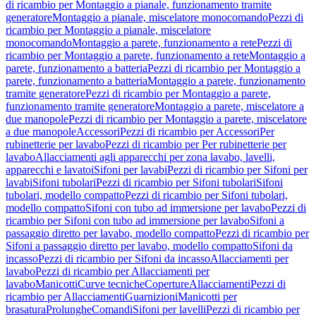
di ricambio per Montaggio a pianale, funzionamento tramite
generatore
Montaggio a pianale, miscelatore monocomando
Pezzi di
ricambio per Montaggio a pianale, miscelatore
monocomando
Montaggio a parete, funzionamento a rete
Pezzi di
ricambio per Montaggio a parete, funzionamento a rete
Montaggio a
parete, funzionamento a batteria
Pezzi di ricambio per Montaggio a
parete, funzionamento a batteria
Montaggio a parete, funzionamento
tramite generatore
Pezzi di ricambio per Montaggio a parete,
funzionamento tramite generatore
Montaggio a parete, miscelatore a
due manopole
Pezzi di ricambio per Montaggio a parete, miscelatore
a due manopole
Accessori
Pezzi di ricambio per Accessori
Per
rubinetterie per lavabo
Pezzi di ricambio per Per rubinetterie per
lavabo
Allacciamenti agli apparecchi per zona lavabo, lavelli,
apparecchi e lavatoi
Sifoni per lavabi
Pezzi di ricambio per Sifoni per
lavabi
Sifoni tubolari
Pezzi di ricambio per Sifoni tubolari
Sifoni
tubolari, modello compatto
Pezzi di ricambio per Sifoni tubolari,
modello compatto
Sifoni con tubo ad immersione per lavabo
Pezzi di
ricambio per Sifoni con tubo ad immersione per lavabo
Sifoni a
passaggio diretto per lavabo, modello compatto
Pezzi di ricambio per
Sifoni a passaggio diretto per lavabo, modello compatto
Sifoni da
incasso
Pezzi di ricambio per Sifoni da incasso
Allacciamenti per
lavabo
Pezzi di ricambio per Allacciamenti per
lavabo
Manicotti
Curve tecniche
Coperture
Allacciamenti
Pezzi di
ricambio per Allacciamenti
Guarnizioni
Manicotti per
brasatura
Prolunghe
Comandi
Sifoni per lavelli
Pezzi di ricambio per