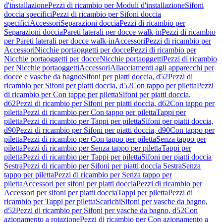
d'installazione
Pezzi di ricambio per Moduli d'installazione
Sifoni
doccia specifici
Pezzi di ricambio per Sifoni doccia
specifici
Accessori
Separazioni doccia
Pezzi di ricambio per
Separazioni doccia
Pareti laterali per docce walk-in
Pezzi di ricambio
per Pareti laterali per docce walk-in
Accessori
Pezzi di ricambio per
Accessori
Nicchie portaoggetti per docce
Pezzi di ricambio per
Nicchie portaoggetti per docce
Nicchie portaoggetti
Pezzi di ricambio
per Nicchie portaoggetti
Accessori
Allacciamenti agli apparecchi per
docce e vasche da bagno
Sifoni per piatti doccia, d52
Pezzi di
ricambio per Sifoni per piatti doccia, d52
Con tappo per piletta
Pezzi
di ricambio per Con tappo per piletta
Sifoni per piatti doccia,
d62
Pezzi di ricambio per Sifoni per piatti doccia, d62
Con tappo per
piletta
Pezzi di ricambio per Con tappo per piletta
Tappi per
piletta
Pezzi di ricambio per Tappi per piletta
Sifoni per piatti doccia,
d90
Pezzi di ricambio per Sifoni per piatti doccia, d90
Con tappo per
piletta
Pezzi di ricambio per Con tappo per piletta
Senza tappo per
piletta
Pezzi di ricambio per Senza tappo per piletta
Tappi per
piletta
Pezzi di ricambio per Tappi per piletta
Sifoni per piatti doccia
Sestra
Pezzi di ricambio per Sifoni per piatti doccia Sestra
Senza
tappo per piletta
Pezzi di ricambio per Senza tappo per
piletta
Accessori per sifoni per piatti doccia
Pezzi di ricambio per
Accessori per sifoni per piatti doccia
Tappi per piletta
Pezzi di
ricambio per Tappi per piletta
Scarichi
Sifoni per vasche da bagno,
d52
Pezzi di ricambio per Sifoni per vasche da bagno, d52
Con
azionamento a rotazione
Pezzi di ricambio per Con azionamento a