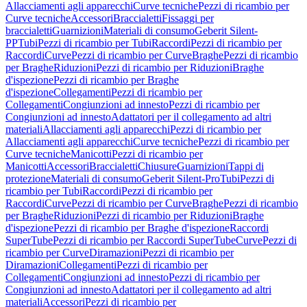
Allacciamenti agli apparecchi
Curve tecniche
Pezzi di ricambio per
Curve tecniche
Accessori
Braccialetti
Fissaggi per
braccialetti
Guarnizioni
Materiali di consumo
Geberit Silent-
PP
Tubi
Pezzi di ricambio per Tubi
Raccordi
Pezzi di ricambio per
Raccordi
Curve
Pezzi di ricambio per Curve
Braghe
Pezzi di ricambio
per Braghe
Riduzioni
Pezzi di ricambio per Riduzioni
Braghe
d'ispezione
Pezzi di ricambio per Braghe
d'ispezione
Collegamenti
Pezzi di ricambio per
Collegamenti
Congiunzioni ad innesto
Pezzi di ricambio per
Congiunzioni ad innesto
Adattatori per il collegamento ad altri
materiali
Allacciamenti agli apparecchi
Pezzi di ricambio per
Allacciamenti agli apparecchi
Curve tecniche
Pezzi di ricambio per
Curve tecniche
Manicotti
Pezzi di ricambio per
Manicotti
Accessori
Braccialetti
Chiusure
Guarnizioni
Tappi di
protezione
Materiali di consumo
Geberit Silent-Pro
Tubi
Pezzi di
ricambio per Tubi
Raccordi
Pezzi di ricambio per
Raccordi
Curve
Pezzi di ricambio per Curve
Braghe
Pezzi di ricambio
per Braghe
Riduzioni
Pezzi di ricambio per Riduzioni
Braghe
d'ispezione
Pezzi di ricambio per Braghe d'ispezione
Raccordi
SuperTube
Pezzi di ricambio per Raccordi SuperTube
Curve
Pezzi di
ricambio per Curve
Diramazioni
Pezzi di ricambio per
Diramazioni
Collegamenti
Pezzi di ricambio per
Collegamenti
Congiunzioni ad innesto
Pezzi di ricambio per
Congiunzioni ad innesto
Adattatori per il collegamento ad altri
materiali
Accessori
Pezzi di ricambio per