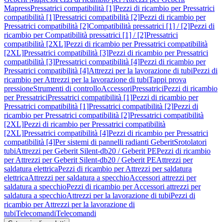
Mapress
Pressatrici compatibilità [1]
Pezzi di ricambio per Pressatrici
compatibilità [1]
Pressatrici compatibilità [2]
Pezzi di ricambio per
Pressatrici compatibilità [2]
Compatibilità pressatrici [1] / [2]
Pezzi di
ricambio per Compatibilità pressatrici [1] / [2]
Pressatrici
compatibilità [2XL]
Pezzi di ricambio per Pressatrici compatibilità
[2XL]
Pressatrici compatibilità [3]
Pezzi di ricambio per Pressatrici
compatibilità [3]
Pressatrici compatibilità [4]
Pezzi di ricambio per
Pressatrici compatibilità [4]
Attrezzi per la lavorazione di tubi
Pezzi di
ricambio per Attrezzi per la lavorazione di tubi
Tappi prova
pressione
Strumenti di controllo
Accessori
Pressatrici
Pezzi di ricambio
per Pressatrici
Pressatrici compatibilità [1]
Pezzi di ricambio per
Pressatrici compatibilità [1]
Pressatrici compatibilità [2]
Pezzi di
ricambio per Pressatrici compatibilità [2]
Pressatrici compatibilità
[2XL]
Pezzi di ricambio per Pressatrici compatibilità
[2XL]
Pressatrici compatibilità [4]
Pezzi di ricambio per Pressatrici
compatibilità [4]
Per sistemi di pannelli radianti Geberit
Srotolatori
tubi
Attrezzi per Geberit Silent-db20 / Geberit PE
Pezzi di ricambio
per Attrezzi per Geberit Silent-db20 / Geberit PE
Attrezzi per
saldatura elettrica
Pezzi di ricambio per Attrezzi per saldatura
elettrica
Attrezzi per saldatura a specchio
Accessori attrezzi per
saldatura a specchio
Pezzi di ricambio per Accessori attrezzi per
saldatura a specchio
Attrezzi per la lavorazione di tubi
Pezzi di
ricambio per Attrezzi per la lavorazione di
tubi
Telecomandi
Telecomandi