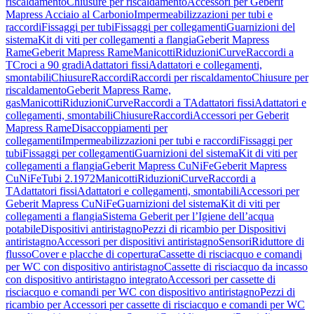
riscaldamento
Chiusure per riscaldamento
Accessori per Geberit
Mapress Acciaio al Carbonio
Impermeabilizzazioni per tubi e
raccordi
Fissaggi per tubi
Fissaggi per collegamenti
Guarnizioni del
sistema
Kit di viti per collegamenti a flangia
Geberit Mapress
Rame
Geberit Mapress Rame
Manicotti
Riduzioni
Curve
Raccordi a
T
Croci a 90 gradi
Adattatori fissi
Adattatori e collegamenti,
smontabili
Chiusure
Raccordi
Raccordi per riscaldamento
Chiusure per
riscaldamento
Geberit Mapress Rame,
gas
Manicotti
Riduzioni
Curve
Raccordi a T
Adattatori fissi
Adattatori e
collegamenti, smontabili
Chiusure
Raccordi
Accessori per Geberit
Mapress Rame
Disaccoppiamenti per
collegamenti
Impermeabilizzazioni per tubi e raccordi
Fissaggi per
tubi
Fissaggi per collegamenti
Guarnizioni del sistema
Kit di viti per
collegamenti a flangia
Geberit Mapress CuNiFe
Geberit Mapress
CuNiFe
Tubi 2.1972
Manicotti
Riduzioni
Curve
Raccordi a
T
Adattatori fissi
Adattatori e collegamenti, smontabili
Accessori per
Geberit Mapress CuNiFe
Guarnizioni del sistema
Kit di viti per
collegamenti a flangia
Sistema Geberit per l’Igiene dell’acqua
potabile
Dispositivi antiristagno
Pezzi di ricambio per Dispositivi
antiristagno
Accessori per dispositivi antiristagno
Sensori
Riduttore di
flusso
Cover e placche di copertura
Cassette di risciacquo e comandi
per WC con dispositivo antiristagno
Cassette di risciacquo da incasso
con dispositivo antiristagno integrato
Accessori per cassette di
risciacquo e comandi per WC con dispositivo antiristagno
Pezzi di
ricambio per Accessori per cassette di risciacquo e comandi per WC