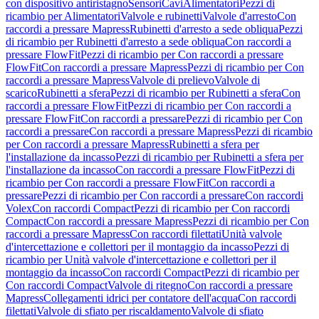
con dispositivo antiristagno
Sensori
Cavi
Alimentatori
Pezzi di
ricambio per Alimentatori
Valvole e rubinetti
Valvole d'arresto
Con
raccordi a pressare Mapress
Rubinetti d'arresto a sede obliqua
Pezzi
di ricambio per Rubinetti d'arresto a sede obliqua
Con raccordi a
pressare FlowFit
Pezzi di ricambio per Con raccordi a pressare
FlowFit
Con raccordi a pressare Mapress
Pezzi di ricambio per Con
raccordi a pressare Mapress
Valvole di prelievo
Valvole di
scarico
Rubinetti a sfera
Pezzi di ricambio per Rubinetti a sfera
Con
raccordi a pressare FlowFit
Pezzi di ricambio per Con raccordi a
pressare FlowFit
Con raccordi a pressare
Pezzi di ricambio per Con
raccordi a pressare
Con raccordi a pressare Mapress
Pezzi di ricambio
per Con raccordi a pressare Mapress
Rubinetti a sfera per
l'installazione da incasso
Pezzi di ricambio per Rubinetti a sfera per
l'installazione da incasso
Con raccordi a pressare FlowFit
Pezzi di
ricambio per Con raccordi a pressare FlowFit
Con raccordi a
pressare
Pezzi di ricambio per Con raccordi a pressare
Con raccordi
Volex
Con raccordi Compact
Pezzi di ricambio per Con raccordi
Compact
Con raccordi a pressare Mapress
Pezzi di ricambio per Con
raccordi a pressare Mapress
Con raccordi filettati
Unità valvole
d'intercettazione e collettori per il montaggio da incasso
Pezzi di
ricambio per Unità valvole d'intercettazione e collettori per il
montaggio da incasso
Con raccordi Compact
Pezzi di ricambio per
Con raccordi Compact
Valvole di ritegno
Con raccordi a pressare
Mapress
Collegamenti idrici per contatore dell'acqua
Con raccordi
filettati
Valvole di sfiato per riscaldamento
Valvole di sfiato