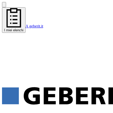
A geberit.it
I miei elenchi