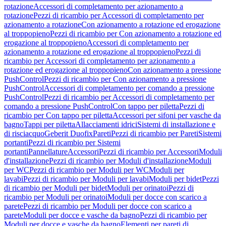
rotazione
Accessori di completamento per azionamento a
rotazione
Pezzi di ricambio per Accessori di completamento per
azionamento a rotazione
Con azionamento a rotazione ed erogazione
al troppopieno
Pezzi di ricambio per Con azionamento a rotazione ed
erogazione al troppopieno
Accessori di completamento per
azionamento a rotazione ed erogazione al troppopieno
Pezzi di
ricambio per Accessori di completamento per azionamento a
rotazione ed erogazione al troppopieno
Con azionamento a pressione
PushControl
Pezzi di ricambio per Con azionamento a pressione
PushControl
Accessori di completamento per comando a pressione
PushControl
Pezzi di ricambio per Accessori di completamento per
comando a pressione PushControl
Con tappo per piletta
Pezzi di
ricambio per Con tappo per piletta
Accessori per sifoni per vasche da
bagno
Tappi per piletta
Allacciamenti idrici
Sistemi di installazione e
di risciacquo
Geberit Duofix
Pareti
Pezzi di ricambio per Pareti
Sistemi
portanti
Pezzi di ricambio per Sistemi
portanti
Pannellature
Accessori
Pezzi di ricambio per Accessori
Moduli
d'installazione
Pezzi di ricambio per Moduli d'installazione
Moduli
per WC
Pezzi di ricambio per Moduli per WC
Moduli per
lavabi
Pezzi di ricambio per Moduli per lavabi
Moduli per bidet
Pezzi
di ricambio per Moduli per bidet
Moduli per orinatoi
Pezzi di
ricambio per Moduli per orinatoi
Moduli per docce con scarico a
parete
Pezzi di ricambio per Moduli per docce con scarico a
parete
Moduli per docce e vasche da bagno
Pezzi di ricambio per
Moduli per docce e vasche da bagno
Elementi per pareti di