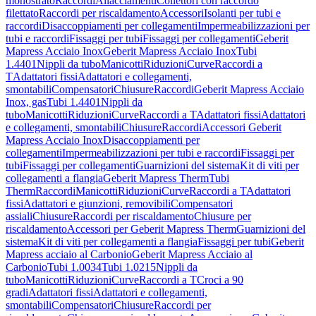
monostrato
Raccordi
Allacciamenti
Collettori con raccordo
filettato
Raccordi per riscaldamento
Accessori
Isolanti per tubi e
raccordi
Disaccoppiamenti per collegamenti
Impermeabilizzazioni per
tubi e raccordi
Fissaggi per tubi
Fissaggi per collegamenti
Geberit
Mapress Acciaio Inox
Geberit Mapress Acciaio Inox
Tubi
1.4401
Nippli da tubo
Manicotti
Riduzioni
Curve
Raccordi a
T
Adattatori fissi
Adattatori e collegamenti,
smontabili
Compensatori
Chiusure
Raccordi
Geberit Mapress Acciaio
Inox, gas
Tubi 1.4401
Nippli da
tubo
Manicotti
Riduzioni
Curve
Raccordi a T
Adattatori fissi
Adattatori
e collegamenti, smontabili
Chiusure
Raccordi
Accessori Geberit
Mapress Acciaio Inox
Disaccoppiamenti per
collegamenti
Impermeabilizzazioni per tubi e raccordi
Fissaggi per
tubi
Fissaggi per collegamenti
Guarnizioni del sistema
Kit di viti per
collegamenti a flangia
Geberit Mapress Therm
Tubi
Therm
Raccordi
Manicotti
Riduzioni
Curve
Raccordi a T
Adattatori
fissi
Adattatori e giunzioni, removibili
Compensatori
assiali
Chiusure
Raccordi per riscaldamento
Chiusure per
riscaldamento
Accessori per Geberit Mapress Therm
Guarnizioni del
sistema
Kit di viti per collegamenti a flangia
Fissaggi per tubi
Geberit
Mapress acciaio al Carbonio
Geberit Mapress Acciaio al
Carbonio
Tubi 1.0034
Tubi 1.0215
Nippli da
tubo
Manicotti
Riduzioni
Curve
Raccordi a T
Croci a 90
gradi
Adattatori fissi
Adattatori e collegamenti,
smontabili
Compensatori
Chiusure
Raccordi per