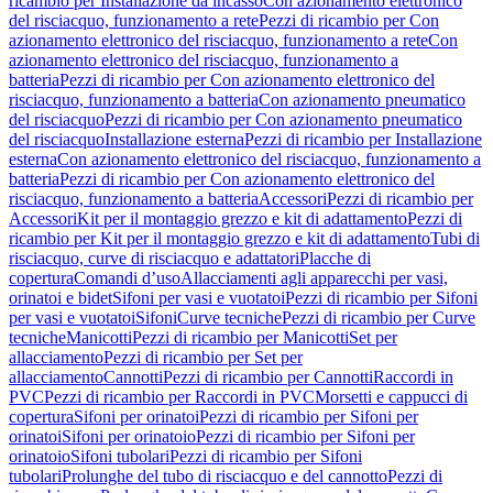
ricambio per Installazione da incasso
Con azionamento elettronico
del risciacquo, funzionamento a rete
Pezzi di ricambio per Con
azionamento elettronico del risciacquo, funzionamento a rete
Con
azionamento elettronico del risciacquo, funzionamento a
batteria
Pezzi di ricambio per Con azionamento elettronico del
risciacquo, funzionamento a batteria
Con azionamento pneumatico
del risciacquo
Pezzi di ricambio per Con azionamento pneumatico
del risciacquo
Installazione esterna
Pezzi di ricambio per Installazione
esterna
Con azionamento elettronico del risciacquo, funzionamento a
batteria
Pezzi di ricambio per Con azionamento elettronico del
risciacquo, funzionamento a batteria
Accessori
Pezzi di ricambio per
Accessori
Kit per il montaggio grezzo e kit di adattamento
Pezzi di
ricambio per Kit per il montaggio grezzo e kit di adattamento
Tubi di
risciacquo, curve di risciacquo e adattatori
Placche di
copertura
Comandi d’uso
Allacciamenti agli apparecchi per vasi,
orinatoi e bidet
Sifoni per vasi e vuotatoi
Pezzi di ricambio per Sifoni
per vasi e vuotatoi
Sifoni
Curve tecniche
Pezzi di ricambio per Curve
tecniche
Manicotti
Pezzi di ricambio per Manicotti
Set per
allacciamento
Pezzi di ricambio per Set per
allacciamento
Cannotti
Pezzi di ricambio per Cannotti
Raccordi in
PVC
Pezzi di ricambio per Raccordi in PVC
Morsetti e cappucci di
copertura
Sifoni per orinatoi
Pezzi di ricambio per Sifoni per
orinatoi
Sifoni per orinatoio
Pezzi di ricambio per Sifoni per
orinatoio
Sifoni tubolari
Pezzi di ricambio per Sifoni
tubolari
Prolunghe del tubo di risciacquo e del cannotto
Pezzi di