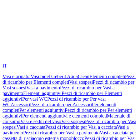
IT
Vasi e orinatoi
Vasi bidet Geberit AquaClean
Elementi completi
Pezzi
di ricambio per Elementi completi
Vasi sospesi
Pezzi di ricambio per
Vasi sospesi
Vasi a pavimento
Pezzi di ricambio per Vasi a
pavimento
Elementi aggiuntivi
Pezzi di ricambio per Elementi
aggiuntivi
Per vasi WC
Pezzi di ricambio per Per vasi
WC
Accessori
Pezzi di ricambio per Accessori
Per elementi
completi
Per elementi aggiuntivi
Pezzi di ricambio per Per elementi
aggiuntivi
Per elementi aggiuntivi e elementi completi
Materiale di
consumo
Vasi e sedili del vaso
Vasi sospesi
Pezzi di ricambio per Vasi
sospesi
Vasi a cacciata
Pezzi di ricambio per Vasi a cacciata
Vasi a
pavimento
Pezzi di ricambio per Vasi a pavimento
Vasi a cacciata per
cassetta di risciacquo esterna monoblocco
Pezzi di ricambio per Vasi