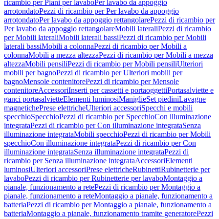
ricambio per Piani per lavabo
Per lavabo da appoggio
arrotondato
Pezzi di ricambio per Per lavabo da appoggio
arrotondato
Per lavabo da appoggio rettangolare
Pezzi di ricambio per
Per lavabo da appoggio rettangolare
Mobili laterali
Pezzi di ricambio
per Mobili laterali
Mobili laterali bassi
Pezzi di ricambio per Mobili
laterali bassi
Mobili a colonna
Pezzi di ricambio per Mobili a
colonna
Mobili a mezza altezza
Pezzi di ricambio per Mobili a mezza
altezza
Mobili pensili
Pezzi di ricambio per Mobili pensili
Ulteriori
mobili per bagno
Pezzi di ricambio per Ulteriori mobili per
bagno
Mensole contenitore
Pezzi di ricambio per Mensole
contenitore
Accessori
Inserti per cassetti e portaoggetti
Portasalviette e
ganci portasalviette
Elementi luminosi
Maniglie
Set piedini
Lavagne
magnetiche
Prese elettriche
Ulteriori accessori
Specchi e mobili
specchio
Specchio
Pezzi di ricambio per Specchio
Con illuminazione
integrata
Pezzi di ricambio per Con illuminazione integrata
Senza
illuminazione integrata
Mobili specchio
Pezzi di ricambio per Mobili
specchio
Con illuminazione integrata
Pezzi di ricambio per Con
illuminazione integrata
Senza illuminazione integrata
Pezzi di
ricambio per Senza illuminazione integrata
Accessori
Elementi
luminosi
Ulteriori accessori
Prese elettriche
Rubinetti
Rubinetterie per
lavabo
Pezzi di ricambio per Rubinetterie per lavabo
Montaggio a
pianale, funzionamento a rete
Pezzi di ricambio per Montaggio a
pianale, funzionamento a rete
Montaggio a pianale, funzionamento a
batteria
Pezzi di ricambio per Montaggio a pianale, funzionamento a
batteria
Montaggio a pianale, funzionamento tramite generatore
Pezzi