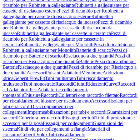
ricambio per Rubinetti a galleggiante
Rubinetti a galleggiante per
cassette di risciacquo esterne
Pezzi di ricambio per Rubinetti a
galleggiante per cassette di risciacquo esterne
Rubinetti a
galleggiante per cassette di risciacquo da incasso
Pezzi di ricambio
per Rubinetti a galleggiante per cassette di risciacquo da
incasso
Rubinetti a galleggiante per cassette in ceramica
Pezzi di
ricambio per Rubinetti a galleggiante per cassette in
ceramica
Rubinetti a galleggiante per Monolith
Pezzi di ricambio per
Rubinetti a galleggiante per Monolith
Batterie di scarico
Pezzi di
ricambio per Batterie di scarico
Risciacquo a due quantità
Pezzi di
ricambio per Risciacquo a due quantità
Batterie
Pezzi di ricambio per
Batterie
Risciacquo a due quantità
Pezzi di ricambio per Risciacquo a
due quantità
Accessori
Pulsanti
Adattatori
Membrane
Adduzione
idrica
Geberit FlowFit
Tubi multistrato
Tubi riscaldamento
multistrato
Tubi monostrato
Raccordi
Giunti
Riduzioni
Curve
Raccordi
a T
Adattatori fissi
Adattatori e collegamenti,
smontabili
Chiusure
Raccordi
Collettori con raccordo filettato
Raccordi
per riscaldamento
Chiusure per riscaldamento
Accessori
Isolanti per
tubi e raccordi
Disaccoppiamenti per
collegamenti
Impermeabilizzazioni per tubi e raccordi
Guarnizioni per
raccordi
Copertura per raccordi
Fissaggi per tubi
Tubi di protezione e
accessori per la posa
Fissaggi per collegamenti
Guarnizioni del
sistema
Kit di viti per collegamenti a flangia
Materiali di
consumo
Geberit Volex
Tubi riscaldamento