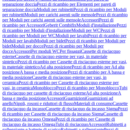
separazione doccia
Pezzi di ricambio per Elementi per pareti di
separazione doccia
Moduli per rubinetti
Pezzi di ricambio per Moduli
per rubinetti
Moduli per carichi agenti sulle mensole
Pezzi di ricambio
per Moduli per carichi agenti sulle mensole
Accessori
Pezzi di
ricambio per Accessori
Geberit Combifix
Moduli d'installazione
Pezzi
di ricambio per Moduli d'installazione
Moduli per WC
Pezzi di
ricambio per Moduli per WC
Moduli per lavabi
Pezzi di ricambio per
Moduli per lavabi
Moduli per bidet
Pezzi di ricambio per Moduli per
bidet
Moduli per docce
Pezzi di ricambio per Moduli per
docce
Accessori
Per moduli WC
Per fissaggi
Cassette di risciacquo
esterne
Cassette di risciacquo esterne per vasi, in materiale
sintetico
Pezzi di ricambio per Cassette di risciacquo esterne per vasi,
in materiale sintetico
Ad alta posizione
Pezzi di ricambio per Ad alta
posizione
A bassa e media posizione
Pezzi di ricambio per A bassa e
media posizione
Cassette di risciacquo esterne per vasi, in
ceramica
Pezzi di ricambio per Cassette di risciacquo esterne per
vasi, in ceramica
Monoblocco
Pezzi di ricambio per Monoblocco
Tubi
di risciacquo per cassette di risciacquo esterne
Ad alta posizione
A
bassa e media posizione
Accessori
Guarnizioni
Guarnizioni ad
anello
Nippli, rosoni e riduttori di flusso
Materiali di consumo
Cassette
di risciacquo da incasso
Cassette di risciacquo da incasso Sigma
Pezzi
di ricambio per Cassette di risciacquo da incasso Sigma
Cassette di
risciacquo da incasso Omega
Pezzi di ricambio per Cassette di
risciacquo da incasso Omega
Tubi di risciacquo
Accessori
Rubinetti a
galleggiante e batterie di scarico
Rubinetti a galleggiante
Pezzi di