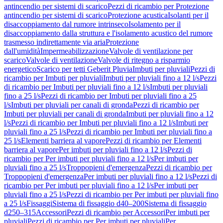
antincendio per sistemi di scarico
Pezzi di ricambio per Protezione
antincendio per sistemi di scarico
Protezione acustica
Isolanti per il
disaccoppiamento dal rumore intrinseco
Isolamento per il
disaccoppiamento dalla struttura e l'isolamento acustico del rumore
trasmesso indirettamente via aria
Protezione
dall'umidità
Impermeabilizzazione
Valvole di ventilazione per
scarico
Valvole di ventilazione
Valvole di ritegno a risparmio
energetico
Scarico per tetti Geberit Pluvia
Imbuti per pluviali
Pezzi di
ricambio per Imbuti per pluviali
Imbuti per pluviali fino a 12 l/s
Pezzi
di ricambio per Imbuti per pluviali fino a 12 l/s
Imbuti per pluviali
fino a 25 l/s
Pezzi di ricambio per Imbuti per pluviali fino a 25
l/s
Imbuti per pluviali per canali di gronda
Pezzi di ricambio per
Imbuti per pluviali per canali di gronda
Imbuti per pluviali fino a 12
l/s
Pezzi di ricambio per Imbuti per pluviali fino a 12 l/s
Imbuti per
pluviali fino a 25 l/s
Pezzi di ricambio per Imbuti per pluviali fino a
25 l/s
Elementi barriera al vapore
Pezzi di ricambio per Elementi
barriera al vapore
Per imbuti per pluviali fino a 12 l/s
Pezzi di
ricambio per Per imbuti per pluviali fino a 12 l/s
Per imbuti per
pluviali fino a 25 l/s
Troppopieni d'emergenza
Pezzi di ricambio per
Troppopieni d'emergenza
Per imbuti per pluviali fino a 12 l/s
Pezzi di
ricambio per Per imbuti per pluviali fino a 12 l/s
Per imbuti per
pluviali fino a 25 l/s
Pezzi di ricambio per Per imbuti per pluviali fino
a 25 l/s
Fissaggi
Sistema di fissaggio d40–200
Sistema di fissaggio
d250–315
Accessori
Pezzi di ricambio per Accessori
Per imbuti per
pluviali
Pezzi di ricambio per Per imbuti per pluviali
Per