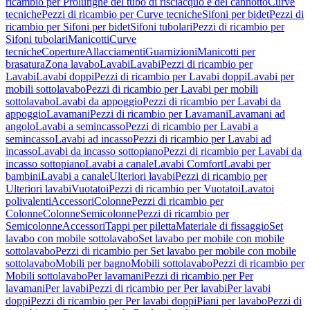
ricambio per Prolunghe del tubo di risciacquo e del cannotto
Curve
tecniche
Pezzi di ricambio per Curve tecniche
Sifoni per bidet
Pezzi di
ricambio per Sifoni per bidet
Sifoni tubolari
Pezzi di ricambio per
Sifoni tubolari
Manicotti
Curve
tecniche
Coperture
Allacciamenti
Guarnizioni
Manicotti per
brasatura
Zona lavabo
Lavabi
Lavabi
Pezzi di ricambio per
Lavabi
Lavabi doppi
Pezzi di ricambio per Lavabi doppi
Lavabi per
mobili sottolavabo
Pezzi di ricambio per Lavabi per mobili
sottolavabo
Lavabi da appoggio
Pezzi di ricambio per Lavabi da
appoggio
Lavamani
Pezzi di ricambio per Lavamani
Lavamani ad
angolo
Lavabi a semincasso
Pezzi di ricambio per Lavabi a
semincasso
Lavabi ad incasso
Pezzi di ricambio per Lavabi ad
incasso
Lavabi da incasso sottopiano
Pezzi di ricambio per Lavabi da
incasso sottopiano
Lavabi a canale
Lavabi Comfort
Lavabi per
bambini
Lavabi a canale
Ulteriori lavabi
Pezzi di ricambio per
Ulteriori lavabi
Vuotatoi
Pezzi di ricambio per Vuotatoi
Lavatoi
polivalenti
Accessori
Colonne
Pezzi di ricambio per
Colonne
Colonne
Semicolonne
Pezzi di ricambio per
Semicolonne
Accessori
Tappi per piletta
Materiale di fissaggio
Set
lavabo con mobile sottolavabo
Set lavabo per mobile con mobile
sottolavabo
Pezzi di ricambio per Set lavabo per mobile con mobile
sottolavabo
Mobili per bagno
Mobili sottolavabo
Pezzi di ricambio per
Mobili sottolavabo
Per lavamani
Pezzi di ricambio per Per
lavamani
Per lavabi
Pezzi di ricambio per Per lavabi
Per lavabi
doppi
Pezzi di ricambio per Per lavabi doppi
Piani per lavabo
Pezzi di