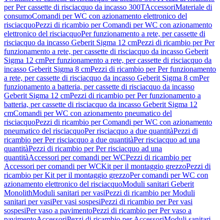
per Per cassette di risciacquo da incasso 300T
Accessori
Materiale di
consumo
Comandi per WC con azionamento elettronico del
risciacquo
Pezzi di ricambio per Comandi per WC con azionamento
elettronico del risciacquo
Per funzionamento a rete, per cassette di
risciacquo da incasso Geberit Sigma 12 cm
Pezzi di ricambio per Per
funzionamento a rete, per cassette di risciacquo da incasso Geberit
Sigma 12 cm
Per funzionamento a rete, per cassette di risciacquo da
incasso Geberit Sigma 8 cm
Pezzi di ricambio per Per funzionamento
a rete, per cassette di risciacquo da incasso Geberit Sigma 8 cm
Per
funzionamento a batteria, per cassette di risciacquo da incasso
Geberit Sigma 12 cm
Pezzi di ricambio per Per funzionamento a
batteria, per cassette di risciacquo da incasso Geberit Sigma 12
cm
Comandi per WC con azionamento pneumatico del
risciacquo
Pezzi di ricambio per Comandi per WC con azionamento
pneumatico del risciacquo
Per risciacquo a due quantità
Pezzi di
ricambio per Per risciacquo a due quantità
Per risciacquo ad una
quantità
Pezzi di ricambio per Per risciacquo ad una
quantità
Accessori per comandi per WC
Pezzi di ricambio per
Accessori per comandi per WC
Kit per il montaggio grezzo
Pezzi di
ricambio per Kit per il montaggio grezzo
Per comandi per WC con
azionamento elettronico del risciacquo
Moduli sanitari Geberit
Monolith
Moduli sanitari per vasi
Pezzi di ricambio per Moduli
sanitari per vasi
Per vasi sospesi
Pezzi di ricambio per Per vasi
sospesi
Per vaso a pavimento
Pezzi di ricambio per Per vaso a
pavimento
Accessori
Pezzi di ricambio per Accessori
Moduli sanitari