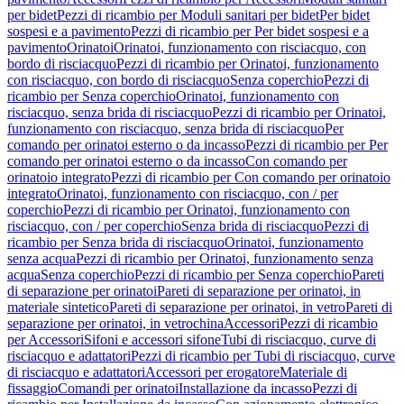
per bidet
Pezzi di ricambio per Moduli sanitari per bidet
Per bidet
sospesi e a pavimento
Pezzi di ricambio per Per bidet sospesi e a
pavimento
Orinatoi
Orinatoi, funzionamento con risciacquo, con
bordo di risciacquo
Pezzi di ricambio per Orinatoi, funzionamento
con risciacquo, con bordo di risciacquo
Senza coperchio
Pezzi di
ricambio per Senza coperchio
Orinatoi, funzionamento con
risciacquo, senza brida di risciacquo
Pezzi di ricambio per Orinatoi,
funzionamento con risciacquo, senza brida di risciacquo
Per
comando per orinatoi esterno o da incasso
Pezzi di ricambio per Per
comando per orinatoi esterno o da incasso
Con comando per
orinatoio integrato
Pezzi di ricambio per Con comando per orinatoio
integrato
Orinatoi, funzionamento con risciacquo, con / per
coperchio
Pezzi di ricambio per Orinatoi, funzionamento con
risciacquo, con / per coperchio
Senza brida di risciacquo
Pezzi di
ricambio per Senza brida di risciacquo
Orinatoi, funzionamento
senza acqua
Pezzi di ricambio per Orinatoi, funzionamento senza
acqua
Senza coperchio
Pezzi di ricambio per Senza coperchio
Pareti
di separazione per orinatoi
Pareti di separazione per orinatoi, in
materiale sintetico
Pareti di separazione per orinatoi, in vetro
Pareti di
separazione per orinatoi, in vetrochina
Accessori
Pezzi di ricambio
per Accessori
Sifoni e accessori sifone
Tubi di risciacquo, curve di
risciacquo e adattatori
Pezzi di ricambio per Tubi di risciacquo, curve
di risciacquo e adattatori
Accessori per erogatore
Materiale di
fissaggio
Comandi per orinatoi
Installazione da incasso
Pezzi di