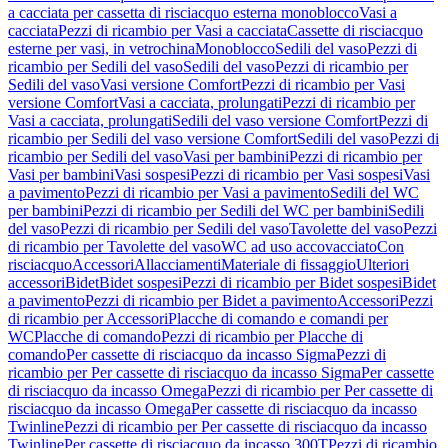
a cacciata per cassetta di risciacquo esterna monoblocco
Vasi a
cacciata
Pezzi di ricambio per Vasi a cacciata
Cassette di risciacquo
esterne per vasi, in vetrochina
Monoblocco
Sedili del vaso
Pezzi di
ricambio per Sedili del vaso
Sedili del vaso
Pezzi di ricambio per
Sedili del vaso
Vasi versione Comfort
Pezzi di ricambio per Vasi
versione Comfort
Vasi a cacciata, prolungati
Pezzi di ricambio per
Vasi a cacciata, prolungati
Sedili del vaso versione Comfort
Pezzi di
ricambio per Sedili del vaso versione Comfort
Sedili del vaso
Pezzi di
ricambio per Sedili del vaso
Vasi per bambini
Pezzi di ricambio per
Vasi per bambini
Vasi sospesi
Pezzi di ricambio per Vasi sospesi
Vasi
a pavimento
Pezzi di ricambio per Vasi a pavimento
Sedili del WC
per bambini
Pezzi di ricambio per Sedili del WC per bambini
Sedili
del vaso
Pezzi di ricambio per Sedili del vaso
Tavolette del vaso
Pezzi
di ricambio per Tavolette del vaso
WC ad uso accovacciato
Con
risciacquo
Accessori
Allacciamenti
Materiale di fissaggio
Ulteriori
accessori
Bidet
Bidet sospesi
Pezzi di ricambio per Bidet sospesi
Bidet
a pavimento
Pezzi di ricambio per Bidet a pavimento
Accessori
Pezzi
di ricambio per Accessori
Placche di comando e comandi per
WC
Placche di comando
Pezzi di ricambio per Placche di
comando
Per cassette di risciacquo da incasso Sigma
Pezzi di
ricambio per Per cassette di risciacquo da incasso Sigma
Per cassette
di risciacquo da incasso Omega
Pezzi di ricambio per Per cassette di
risciacquo da incasso Omega
Per cassette di risciacquo da incasso
Twinline
Pezzi di ricambio per Per cassette di risciacquo da incasso
Twinline
Per cassette di risciacquo da incasso 300T
Pezzi di ricambio