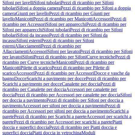
Sifoni per lavelli
Sifoni tubolari
Pezzi di ricambio per Sifoni
tubolari
Sifoni a doppia camera
Pezzi di ricambio per Sifoni a doppia
camera
Giunti per lavello
Pezzi di ricambio per Giunti per
lavello
Manicotti
Pezzi di ricambio per Manicotti
Accessori
Pezzi di
ricambio per Accessori
Sifoni per apparecchi
Pezzi di ricambio per
Sifoni per apparecchi
Sifoni tubolari
Pezzi di ricambio per Sifoni
tubolari
Sifoni da incasso
Pezzi di ricambio per Sifoni da
incasso
Sifoni esterni
Pezzi di ricambio per Sifoni
esterni
Allacciamenti
Pezzi di ricambio per
Allacciamenti
Accessori
Sifoni per lavatoi
Pezzi di ricambio per Sifoni
per lavatoi
Sifoni
Pezzi di ricambio per Sifoni
Curve tecniche
Pezzi di
ricambio per Curve tecniche
Manicotti
Pezzi di ricambio per
Manicotti
Pilette di scarico
Pezzi di ricambio per Pilette di
scarico
Accessori
Pezzi di ricambio per Accessori
Docce e vasche da
bagno
Docce
Scarichi a pavimento per docce
Pezzi di ricambio per
Scarichi a pavimento per docce
Canalette per doccia
Pezzi di
ricambio per Canalette per doccia
Accessori per canalette per
doccia
Pezzi di ricambio per Accessori per canalette per doccia
Sifoni
per doccia a pavimento
Pezzi di ricambio per Sifoni per doccia a
pavimento
Accessori per sifoni per doccia a pavimento
Pezzi di
ricambio per Accessori per sifoni per doccia a pavimento
Scarichi a
parete
Pezzi di ricambio per Scarichi a parete
Accessori per scarichi a
parete
Pezzi di ricambio per Accessori per scarichi a parete
Piatti
doccia e superfici doccia
Pezzi di ricambio per Piatti doccia e
superfici doccia
Piatti doccia in vetrochina
Moduli