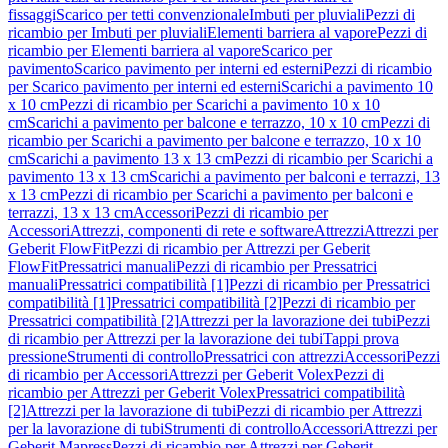
fissaggi
Scarico per tetti convenzionale
Imbuti per pluviali
Pezzi di
ricambio per Imbuti per pluviali
Elementi barriera al vapore
Pezzi di
ricambio per Elementi barriera al vapore
Scarico per
pavimento
Scarico pavimento per interni ed esterni
Pezzi di ricambio
per Scarico pavimento per interni ed esterni
Scarichi a pavimento 10
x 10 cm
Pezzi di ricambio per Scarichi a pavimento 10 x 10
cm
Scarichi a pavimento per balcone e terrazzo, 10 x 10 cm
Pezzi di
ricambio per Scarichi a pavimento per balcone e terrazzo, 10 x 10
cm
Scarichi a pavimento 13 x 13 cm
Pezzi di ricambio per Scarichi a
pavimento 13 x 13 cm
Scarichi a pavimento per balconi e terrazzi, 13
x 13 cm
Pezzi di ricambio per Scarichi a pavimento per balconi e
terrazzi, 13 x 13 cm
Accessori
Pezzi di ricambio per
Accessori
Attrezzi, componenti di rete e software
Attrezzi
Attrezzi per
Geberit FlowFit
Pezzi di ricambio per Attrezzi per Geberit
FlowFit
Pressatrici manuali
Pezzi di ricambio per Pressatrici
manuali
Pressatrici compatibilità [1]
Pezzi di ricambio per Pressatrici
compatibilità [1]
Pressatrici compatibilità [2]
Pezzi di ricambio per
Pressatrici compatibilità [2]
Attrezzi per la lavorazione dei tubi
Pezzi
di ricambio per Attrezzi per la lavorazione dei tubi
Tappi prova
pressione
Strumenti di controllo
Pressatrici con attrezzi
Accessori
Pezzi
di ricambio per Accessori
Attrezzi per Geberit Volex
Pezzi di
ricambio per Attrezzi per Geberit Volex
Pressatrici compatibilità
[2]
Attrezzi per la lavorazione di tubi
Pezzi di ricambio per Attrezzi
per la lavorazione di tubi
Strumenti di controllo
Accessori
Attrezzi per
Geberit Mapress
Pezzi di ricambio per Attrezzi per Geberit