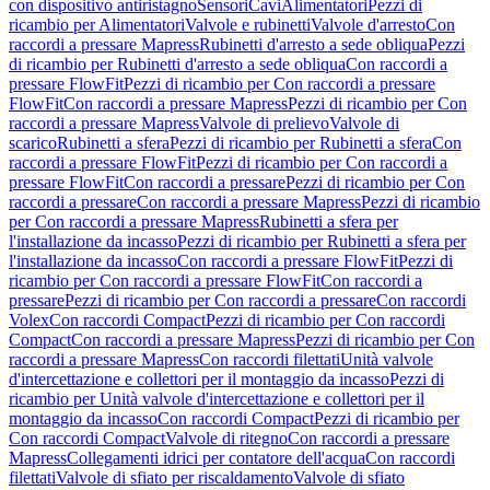
con dispositivo antiristagno
Sensori
Cavi
Alimentatori
Pezzi di
ricambio per Alimentatori
Valvole e rubinetti
Valvole d'arresto
Con
raccordi a pressare Mapress
Rubinetti d'arresto a sede obliqua
Pezzi
di ricambio per Rubinetti d'arresto a sede obliqua
Con raccordi a
pressare FlowFit
Pezzi di ricambio per Con raccordi a pressare
FlowFit
Con raccordi a pressare Mapress
Pezzi di ricambio per Con
raccordi a pressare Mapress
Valvole di prelievo
Valvole di
scarico
Rubinetti a sfera
Pezzi di ricambio per Rubinetti a sfera
Con
raccordi a pressare FlowFit
Pezzi di ricambio per Con raccordi a
pressare FlowFit
Con raccordi a pressare
Pezzi di ricambio per Con
raccordi a pressare
Con raccordi a pressare Mapress
Pezzi di ricambio
per Con raccordi a pressare Mapress
Rubinetti a sfera per
l'installazione da incasso
Pezzi di ricambio per Rubinetti a sfera per
l'installazione da incasso
Con raccordi a pressare FlowFit
Pezzi di
ricambio per Con raccordi a pressare FlowFit
Con raccordi a
pressare
Pezzi di ricambio per Con raccordi a pressare
Con raccordi
Volex
Con raccordi Compact
Pezzi di ricambio per Con raccordi
Compact
Con raccordi a pressare Mapress
Pezzi di ricambio per Con
raccordi a pressare Mapress
Con raccordi filettati
Unità valvole
d'intercettazione e collettori per il montaggio da incasso
Pezzi di
ricambio per Unità valvole d'intercettazione e collettori per il
montaggio da incasso
Con raccordi Compact
Pezzi di ricambio per
Con raccordi Compact
Valvole di ritegno
Con raccordi a pressare
Mapress
Collegamenti idrici per contatore dell'acqua
Con raccordi
filettati
Valvole di sfiato per riscaldamento
Valvole di sfiato