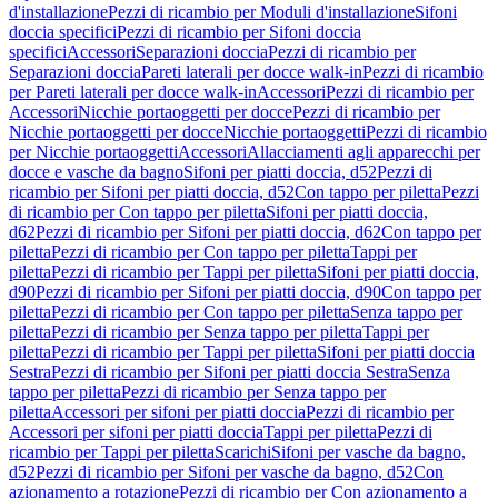
d'installazione
Pezzi di ricambio per Moduli d'installazione
Sifoni
doccia specifici
Pezzi di ricambio per Sifoni doccia
specifici
Accessori
Separazioni doccia
Pezzi di ricambio per
Separazioni doccia
Pareti laterali per docce walk-in
Pezzi di ricambio
per Pareti laterali per docce walk-in
Accessori
Pezzi di ricambio per
Accessori
Nicchie portaoggetti per docce
Pezzi di ricambio per
Nicchie portaoggetti per docce
Nicchie portaoggetti
Pezzi di ricambio
per Nicchie portaoggetti
Accessori
Allacciamenti agli apparecchi per
docce e vasche da bagno
Sifoni per piatti doccia, d52
Pezzi di
ricambio per Sifoni per piatti doccia, d52
Con tappo per piletta
Pezzi
di ricambio per Con tappo per piletta
Sifoni per piatti doccia,
d62
Pezzi di ricambio per Sifoni per piatti doccia, d62
Con tappo per
piletta
Pezzi di ricambio per Con tappo per piletta
Tappi per
piletta
Pezzi di ricambio per Tappi per piletta
Sifoni per piatti doccia,
d90
Pezzi di ricambio per Sifoni per piatti doccia, d90
Con tappo per
piletta
Pezzi di ricambio per Con tappo per piletta
Senza tappo per
piletta
Pezzi di ricambio per Senza tappo per piletta
Tappi per
piletta
Pezzi di ricambio per Tappi per piletta
Sifoni per piatti doccia
Sestra
Pezzi di ricambio per Sifoni per piatti doccia Sestra
Senza
tappo per piletta
Pezzi di ricambio per Senza tappo per
piletta
Accessori per sifoni per piatti doccia
Pezzi di ricambio per
Accessori per sifoni per piatti doccia
Tappi per piletta
Pezzi di
ricambio per Tappi per piletta
Scarichi
Sifoni per vasche da bagno,
d52
Pezzi di ricambio per Sifoni per vasche da bagno, d52
Con
azionamento a rotazione
Pezzi di ricambio per Con azionamento a