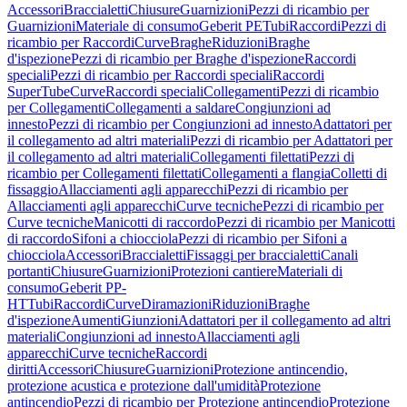
Accessori
Braccialetti
Chiusure
Guarnizioni
Pezzi di ricambio per
Guarnizioni
Materiale di consumo
Geberit PE
Tubi
Raccordi
Pezzi di
ricambio per Raccordi
Curve
Braghe
Riduzioni
Braghe
d'ispezione
Pezzi di ricambio per Braghe d'ispezione
Raccordi
speciali
Pezzi di ricambio per Raccordi speciali
Raccordi
SuperTube
Curve
Raccordi speciali
Collegamenti
Pezzi di ricambio
per Collegamenti
Collegamenti a saldare
Congiunzioni ad
innesto
Pezzi di ricambio per Congiunzioni ad innesto
Adattatori per
il collegamento ad altri materiali
Pezzi di ricambio per Adattatori per
il collegamento ad altri materiali
Collegamenti filettati
Pezzi di
ricambio per Collegamenti filettati
Collegamenti a flangia
Colletti di
fissaggio
Allacciamenti agli apparecchi
Pezzi di ricambio per
Allacciamenti agli apparecchi
Curve tecniche
Pezzi di ricambio per
Curve tecniche
Manicotti di raccordo
Pezzi di ricambio per Manicotti
di raccordo
Sifoni a chiocciola
Pezzi di ricambio per Sifoni a
chiocciola
Accessori
Braccialetti
Fissaggi per braccialetti
Canali
portanti
Chiusure
Guarnizioni
Protezioni cantiere
Materiali di
consumo
Geberit PP-
HT
Tubi
Raccordi
Curve
Diramazioni
Riduzioni
Braghe
d'ispezione
Aumenti
Giunzioni
Adattatori per il collegamento ad altri
materiali
Congiunzioni ad innesto
Allacciamenti agli
apparecchi
Curve tecniche
Raccordi
diritti
Accessori
Chiusure
Guarnizioni
Protezione antincendio,
protezione acustica e protezione dall'umidità
Protezione
antincendio
Pezzi di ricambio per Protezione antincendio
Protezione