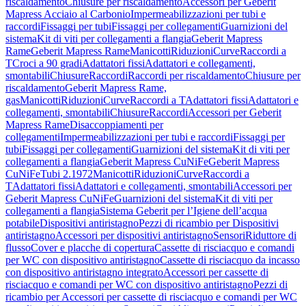
riscaldamento
Chiusure per riscaldamento
Accessori per Geberit
Mapress Acciaio al Carbonio
Impermeabilizzazioni per tubi e
raccordi
Fissaggi per tubi
Fissaggi per collegamenti
Guarnizioni del
sistema
Kit di viti per collegamenti a flangia
Geberit Mapress
Rame
Geberit Mapress Rame
Manicotti
Riduzioni
Curve
Raccordi a
T
Croci a 90 gradi
Adattatori fissi
Adattatori e collegamenti,
smontabili
Chiusure
Raccordi
Raccordi per riscaldamento
Chiusure per
riscaldamento
Geberit Mapress Rame,
gas
Manicotti
Riduzioni
Curve
Raccordi a T
Adattatori fissi
Adattatori e
collegamenti, smontabili
Chiusure
Raccordi
Accessori per Geberit
Mapress Rame
Disaccoppiamenti per
collegamenti
Impermeabilizzazioni per tubi e raccordi
Fissaggi per
tubi
Fissaggi per collegamenti
Guarnizioni del sistema
Kit di viti per
collegamenti a flangia
Geberit Mapress CuNiFe
Geberit Mapress
CuNiFe
Tubi 2.1972
Manicotti
Riduzioni
Curve
Raccordi a
T
Adattatori fissi
Adattatori e collegamenti, smontabili
Accessori per
Geberit Mapress CuNiFe
Guarnizioni del sistema
Kit di viti per
collegamenti a flangia
Sistema Geberit per l’Igiene dell’acqua
potabile
Dispositivi antiristagno
Pezzi di ricambio per Dispositivi
antiristagno
Accessori per dispositivi antiristagno
Sensori
Riduttore di
flusso
Cover e placche di copertura
Cassette di risciacquo e comandi
per WC con dispositivo antiristagno
Cassette di risciacquo da incasso
con dispositivo antiristagno integrato
Accessori per cassette di
risciacquo e comandi per WC con dispositivo antiristagno
Pezzi di
ricambio per Accessori per cassette di risciacquo e comandi per WC