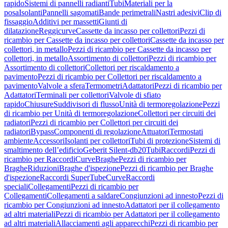
rapido
Sistemi di pannelli radianti
Tubi
Materiali per la
posa
Isolanti
Pannelli sagomati
Bande perimetrali
Nastri adesivi
Clip di
fissaggio
Additivi per massetti
Giunti di
dilatazione
Reggicurve
Cassette da incasso per collettori
Pezzi di
ricambio per Cassette da incasso per collettori
Cassette da incasso per
collettori, in metallo
Pezzi di ricambio per Cassette da incasso per
collettori, in metallo
Assortimento di collettori
Pezzi di ricambio per
Assortimento di collettori
Collettori per riscaldamento a
pavimento
Pezzi di ricambio per Collettori per riscaldamento a
pavimento
Valvole a sfera
Termometri
Adattatori
Pezzi di ricambio per
Adattatori
Terminali per collettori
Valvole di sfiato
rapido
Chiusure
Suddivisori di flusso
Unità di termoregolazione
Pezzi
di ricambio per Unità di termoregolazione
Collettori per circuiti dei
radiatori
Pezzi di ricambio per Collettori per circuiti dei
radiatori
Bypass
Componenti di regolazione
Attuatori
Termostati
ambiente
Accessori
Isolanti per collettori
Tubi di protezione
Sistemi di
smaltimento dell’edificio
Geberit Silent-db20
Tubi
Raccordi
Pezzi di
ricambio per Raccordi
Curve
Braghe
Pezzi di ricambio per
Braghe
Riduzioni
Braghe d'ispezione
Pezzi di ricambio per Braghe
d'ispezione
Raccordi SuperTube
Curve
Raccordi
speciali
Collegamenti
Pezzi di ricambio per
Collegamenti
Collegamenti a saldare
Congiunzioni ad innesto
Pezzi di
ricambio per Congiunzioni ad innesto
Adattatori per il collegamento
ad altri materiali
Pezzi di ricambio per Adattatori per il collegamento
ad altri materiali
Allacciamenti agli apparecchi
Pezzi di ricambio per