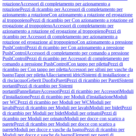
rotazione
Accessori di completamento per azionamento a
rotazione
Pezzi di ricambio per Accessori di completamento per
azionamento a rotazione
Con azionamento a rotazione ed erogazione
al troppopieno
Pezzi di ricambio per Con azionamento a rotazione ed
erogazione al troppopieno
Accessori di completamento per
azionamento a rotazione ed erogazione al troppopieno
Pezzi di
ricambio per Accessori di completamento per azionamento a
rotazione ed erogazione al troppopieno
Con azionamento a pressione
PushControl
Pezzi di ricambio per Con azionamento a pressione
PushControl
Accessori di completamento per comando a pressione
PushControl
Pezzi di ricambio per Accessori di completamento per
comando a pressione PushControl
Con tappo per piletta
Pezzi di
ricambio per Con tappo per piletta
Accessori per sifoni per vasche da
bagno
Tappi per piletta
Allacciamenti idrici
Sistemi di installazione e
di risciacquo
Geberit Duofix
Pareti
Pezzi di ricambio per Pareti
Sistemi
portanti
Pezzi di ricambio per Sistemi
portanti
Pannellature
Accessori
Pezzi di ricambio per Accessori
Moduli
d'installazione
Pezzi di ricambio per Moduli d'installazione
Moduli
per WC
Pezzi di ricambio per Moduli per WC
Moduli per
lavabi
Pezzi di ricambio per Moduli per lavabi
Moduli per bidet
Pezzi
di ricambio per Moduli per bidet
Moduli per orinatoi
Pezzi di
ricambio per Moduli per orinatoi
Moduli per docce con scarico a
parete
Pezzi di ricambio per Moduli per docce con scarico a
parete
Moduli per docce e vasche da bagno
Pezzi di ricambio per
Moduli per docce e vasche da bagno
Elementi per pareti di