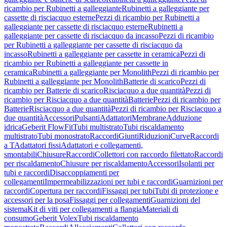
ricambio per Rubinetti a galleggiante
Rubinetti a galleggiante per
cassette di risciacquo esterne
Pezzi di ricambio per Rubinetti a
galleggiante per cassette di risciacquo esterne
Rubinetti a
galleggiante per cassette di risciacquo da incasso
Pezzi di ricambio
per Rubinetti a galleggiante per cassette di risciacquo da
incasso
Rubinetti a galleggiante per cassette in ceramica
Pezzi di
ricambio per Rubinetti a galleggiante per cassette in
ceramica
Rubinetti a galleggiante per Monolith
Pezzi di ricambio per
Rubinetti a galleggiante per Monolith
Batterie di scarico
Pezzi di
ricambio per Batterie di scarico
Risciacquo a due quantità
Pezzi di
ricambio per Risciacquo a due quantità
Batterie
Pezzi di ricambio per
Batterie
Risciacquo a due quantità
Pezzi di ricambio per Risciacquo a
due quantità
Accessori
Pulsanti
Adattatori
Membrane
Adduzione
idrica
Geberit FlowFit
Tubi multistrato
Tubi riscaldamento
multistrato
Tubi monostrato
Raccordi
Giunti
Riduzioni
Curve
Raccordi
a T
Adattatori fissi
Adattatori e collegamenti,
smontabili
Chiusure
Raccordi
Collettori con raccordo filettato
Raccordi
per riscaldamento
Chiusure per riscaldamento
Accessori
Isolanti per
tubi e raccordi
Disaccoppiamenti per
collegamenti
Impermeabilizzazioni per tubi e raccordi
Guarnizioni per
raccordi
Copertura per raccordi
Fissaggi per tubi
Tubi di protezione e
accessori per la posa
Fissaggi per collegamenti
Guarnizioni del
sistema
Kit di viti per collegamenti a flangia
Materiali di
consumo
Geberit Volex
Tubi riscaldamento