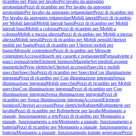
ricambio per Piani per lavabo
Per lavabo da appoggio
arrotondato
Pezzi di ricambio per Per lavabo da appoggio
arrotondato
Per lavabo da appoggio rettangolare
Pezzi di ricambio per
Per lavabo da appoggio rettangolare
Mobili laterali
Pezzi di ricambio
per Mobili laterali
Mobili laterali bassi
Pezzi di ricambio per Mobili
laterali bassi
Mobili a colonna
Pezzi di ricambio per Mobili a
colonna
Mobili a mezza altezza
Pezzi di ricambio per Mobili a mezza
altezza
Mobili pensili
Pezzi di ricambio per Mobili pensili
Ulteriori
mobili per bagno
Pezzi di ricambio per Ulteriori mobili per
bagno
Mensole contenitore
Pezzi di ricambio per Mensole
contenitore
Accessori
Inserti per cassetti e portaoggetti
Portasalviette e
ganci portasalviette
Elementi luminosi
Maniglie
Set piedini
Lavagne
magnetiche
Prese elettriche
Ulteriori accessori
Specchi e mobili
specchio
Specchio
Pezzi di ricambio per Specchio
Con illuminazione
integrata
Pezzi di ricambio per Con illuminazione integrata
Senza
illuminazione integrata
Mobili specchio
Pezzi di ricambio per Mobili
specchio
Con illuminazione integrata
Pezzi di ricambio per Con
illuminazione integrata
Senza illuminazione integrata
Pezzi di
ricambio per Senza illuminazione integrata
Accessori
Elementi
luminosi
Ulteriori accessori
Prese elettriche
Rubinetti
Rubinetterie per
lavabo
Pezzi di ricambio per Rubinetterie per lavabo
Montaggio a
pianale, funzionamento a rete
Pezzi di ricambio per Montaggio a
pianale, funzionamento a rete
Montaggio a pianale, funzionamento a
batteria
Pezzi di ricambio per Montaggio a pianale, funzionamento a
batteria
Montaggio a pianale, funzionamento tramite generatore
Pezzi