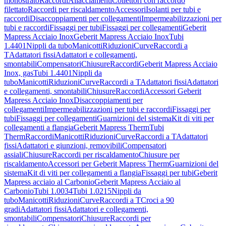
monostrato
Raccordi
Allacciamenti
Collettori con raccordo
filettato
Raccordi per riscaldamento
Accessori
Isolanti per tubi e
raccordi
Disaccoppiamenti per collegamenti
Impermeabilizzazioni per
tubi e raccordi
Fissaggi per tubi
Fissaggi per collegamenti
Geberit
Mapress Acciaio Inox
Geberit Mapress Acciaio Inox
Tubi
1.4401
Nippli da tubo
Manicotti
Riduzioni
Curve
Raccordi a
T
Adattatori fissi
Adattatori e collegamenti,
smontabili
Compensatori
Chiusure
Raccordi
Geberit Mapress Acciaio
Inox, gas
Tubi 1.4401
Nippli da
tubo
Manicotti
Riduzioni
Curve
Raccordi a T
Adattatori fissi
Adattatori
e collegamenti, smontabili
Chiusure
Raccordi
Accessori Geberit
Mapress Acciaio Inox
Disaccoppiamenti per
collegamenti
Impermeabilizzazioni per tubi e raccordi
Fissaggi per
tubi
Fissaggi per collegamenti
Guarnizioni del sistema
Kit di viti per
collegamenti a flangia
Geberit Mapress Therm
Tubi
Therm
Raccordi
Manicotti
Riduzioni
Curve
Raccordi a T
Adattatori
fissi
Adattatori e giunzioni, removibili
Compensatori
assiali
Chiusure
Raccordi per riscaldamento
Chiusure per
riscaldamento
Accessori per Geberit Mapress Therm
Guarnizioni del
sistema
Kit di viti per collegamenti a flangia
Fissaggi per tubi
Geberit
Mapress acciaio al Carbonio
Geberit Mapress Acciaio al
Carbonio
Tubi 1.0034
Tubi 1.0215
Nippli da
tubo
Manicotti
Riduzioni
Curve
Raccordi a T
Croci a 90
gradi
Adattatori fissi
Adattatori e collegamenti,
smontabili
Compensatori
Chiusure
Raccordi per