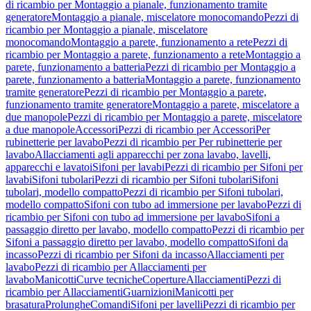
di ricambio per Montaggio a pianale, funzionamento tramite
generatore
Montaggio a pianale, miscelatore monocomando
Pezzi di
ricambio per Montaggio a pianale, miscelatore
monocomando
Montaggio a parete, funzionamento a rete
Pezzi di
ricambio per Montaggio a parete, funzionamento a rete
Montaggio a
parete, funzionamento a batteria
Pezzi di ricambio per Montaggio a
parete, funzionamento a batteria
Montaggio a parete, funzionamento
tramite generatore
Pezzi di ricambio per Montaggio a parete,
funzionamento tramite generatore
Montaggio a parete, miscelatore a
due manopole
Pezzi di ricambio per Montaggio a parete, miscelatore
a due manopole
Accessori
Pezzi di ricambio per Accessori
Per
rubinetterie per lavabo
Pezzi di ricambio per Per rubinetterie per
lavabo
Allacciamenti agli apparecchi per zona lavabo, lavelli,
apparecchi e lavatoi
Sifoni per lavabi
Pezzi di ricambio per Sifoni per
lavabi
Sifoni tubolari
Pezzi di ricambio per Sifoni tubolari
Sifoni
tubolari, modello compatto
Pezzi di ricambio per Sifoni tubolari,
modello compatto
Sifoni con tubo ad immersione per lavabo
Pezzi di
ricambio per Sifoni con tubo ad immersione per lavabo
Sifoni a
passaggio diretto per lavabo, modello compatto
Pezzi di ricambio per
Sifoni a passaggio diretto per lavabo, modello compatto
Sifoni da
incasso
Pezzi di ricambio per Sifoni da incasso
Allacciamenti per
lavabo
Pezzi di ricambio per Allacciamenti per
lavabo
Manicotti
Curve tecniche
Coperture
Allacciamenti
Pezzi di
ricambio per Allacciamenti
Guarnizioni
Manicotti per
brasatura
Prolunghe
Comandi
Sifoni per lavelli
Pezzi di ricambio per