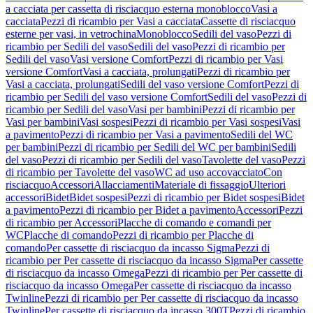
a cacciata per cassetta di risciacquo esterna monoblocco
Vasi a
cacciata
Pezzi di ricambio per Vasi a cacciata
Cassette di risciacquo
esterne per vasi, in vetrochina
Monoblocco
Sedili del vaso
Pezzi di
ricambio per Sedili del vaso
Sedili del vaso
Pezzi di ricambio per
Sedili del vaso
Vasi versione Comfort
Pezzi di ricambio per Vasi
versione Comfort
Vasi a cacciata, prolungati
Pezzi di ricambio per
Vasi a cacciata, prolungati
Sedili del vaso versione Comfort
Pezzi di
ricambio per Sedili del vaso versione Comfort
Sedili del vaso
Pezzi di
ricambio per Sedili del vaso
Vasi per bambini
Pezzi di ricambio per
Vasi per bambini
Vasi sospesi
Pezzi di ricambio per Vasi sospesi
Vasi
a pavimento
Pezzi di ricambio per Vasi a pavimento
Sedili del WC
per bambini
Pezzi di ricambio per Sedili del WC per bambini
Sedili
del vaso
Pezzi di ricambio per Sedili del vaso
Tavolette del vaso
Pezzi
di ricambio per Tavolette del vaso
WC ad uso accovacciato
Con
risciacquo
Accessori
Allacciamenti
Materiale di fissaggio
Ulteriori
accessori
Bidet
Bidet sospesi
Pezzi di ricambio per Bidet sospesi
Bidet
a pavimento
Pezzi di ricambio per Bidet a pavimento
Accessori
Pezzi
di ricambio per Accessori
Placche di comando e comandi per
WC
Placche di comando
Pezzi di ricambio per Placche di
comando
Per cassette di risciacquo da incasso Sigma
Pezzi di
ricambio per Per cassette di risciacquo da incasso Sigma
Per cassette
di risciacquo da incasso Omega
Pezzi di ricambio per Per cassette di
risciacquo da incasso Omega
Per cassette di risciacquo da incasso
Twinline
Pezzi di ricambio per Per cassette di risciacquo da incasso
Twinline
Per cassette di risciacquo da incasso 300T
Pezzi di ricambio