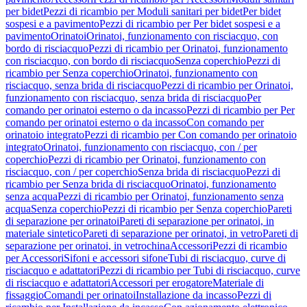
per bidet
Pezzi di ricambio per Moduli sanitari per bidet
Per bidet
sospesi e a pavimento
Pezzi di ricambio per Per bidet sospesi e a
pavimento
Orinatoi
Orinatoi, funzionamento con risciacquo, con
bordo di risciacquo
Pezzi di ricambio per Orinatoi, funzionamento
con risciacquo, con bordo di risciacquo
Senza coperchio
Pezzi di
ricambio per Senza coperchio
Orinatoi, funzionamento con
risciacquo, senza brida di risciacquo
Pezzi di ricambio per Orinatoi,
funzionamento con risciacquo, senza brida di risciacquo
Per
comando per orinatoi esterno o da incasso
Pezzi di ricambio per Per
comando per orinatoi esterno o da incasso
Con comando per
orinatoio integrato
Pezzi di ricambio per Con comando per orinatoio
integrato
Orinatoi, funzionamento con risciacquo, con / per
coperchio
Pezzi di ricambio per Orinatoi, funzionamento con
risciacquo, con / per coperchio
Senza brida di risciacquo
Pezzi di
ricambio per Senza brida di risciacquo
Orinatoi, funzionamento
senza acqua
Pezzi di ricambio per Orinatoi, funzionamento senza
acqua
Senza coperchio
Pezzi di ricambio per Senza coperchio
Pareti
di separazione per orinatoi
Pareti di separazione per orinatoi, in
materiale sintetico
Pareti di separazione per orinatoi, in vetro
Pareti di
separazione per orinatoi, in vetrochina
Accessori
Pezzi di ricambio
per Accessori
Sifoni e accessori sifone
Tubi di risciacquo, curve di
risciacquo e adattatori
Pezzi di ricambio per Tubi di risciacquo, curve
di risciacquo e adattatori
Accessori per erogatore
Materiale di
fissaggio
Comandi per orinatoi
Installazione da incasso
Pezzi di