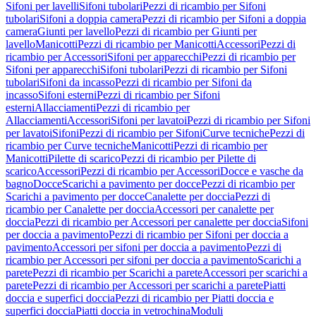
Sifoni per lavelli
Sifoni tubolari
Pezzi di ricambio per Sifoni
tubolari
Sifoni a doppia camera
Pezzi di ricambio per Sifoni a doppia
camera
Giunti per lavello
Pezzi di ricambio per Giunti per
lavello
Manicotti
Pezzi di ricambio per Manicotti
Accessori
Pezzi di
ricambio per Accessori
Sifoni per apparecchi
Pezzi di ricambio per
Sifoni per apparecchi
Sifoni tubolari
Pezzi di ricambio per Sifoni
tubolari
Sifoni da incasso
Pezzi di ricambio per Sifoni da
incasso
Sifoni esterni
Pezzi di ricambio per Sifoni
esterni
Allacciamenti
Pezzi di ricambio per
Allacciamenti
Accessori
Sifoni per lavatoi
Pezzi di ricambio per Sifoni
per lavatoi
Sifoni
Pezzi di ricambio per Sifoni
Curve tecniche
Pezzi di
ricambio per Curve tecniche
Manicotti
Pezzi di ricambio per
Manicotti
Pilette di scarico
Pezzi di ricambio per Pilette di
scarico
Accessori
Pezzi di ricambio per Accessori
Docce e vasche da
bagno
Docce
Scarichi a pavimento per docce
Pezzi di ricambio per
Scarichi a pavimento per docce
Canalette per doccia
Pezzi di
ricambio per Canalette per doccia
Accessori per canalette per
doccia
Pezzi di ricambio per Accessori per canalette per doccia
Sifoni
per doccia a pavimento
Pezzi di ricambio per Sifoni per doccia a
pavimento
Accessori per sifoni per doccia a pavimento
Pezzi di
ricambio per Accessori per sifoni per doccia a pavimento
Scarichi a
parete
Pezzi di ricambio per Scarichi a parete
Accessori per scarichi a
parete
Pezzi di ricambio per Accessori per scarichi a parete
Piatti
doccia e superfici doccia
Pezzi di ricambio per Piatti doccia e
superfici doccia
Piatti doccia in vetrochina
Moduli