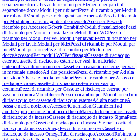
separazione doccia
Pezzi di ricambio per Elementi per pareti di
separazione doccia
Moduli per rubinetti
Pezzi di ricambio per Moduli
per rubinetti
Moduli per carichi agenti sulle mensole
Pezzi di ricambio
per Moduli per carichi agenti sulle mensole
Accessori
Pezzi di
ricambio per Accessori
Geberit Combifix
Moduli d'installazione
Pezzi
di ricambio per Moduli d'installazione
Moduli per WC
Pezzi di
ricambio per Moduli per WC
Moduli per lavabi
Pezzi di ricambio per
Moduli per lavabi
Moduli per bidet
Pezzi di ricambio per Moduli per
bidet
Moduli per docce
Pezzi di ricambio per Moduli per
docce
Accessori
Per moduli WC
Per fissaggi
Cassette di risciacquo
esterne
Cassette di risciacquo esterne per vasi, in materiale
sintetico
Pezzi di ricambio per Cassette di risciacquo esterne per vasi,
in materiale sintetico
Ad alta posizione
Pezzi di ricambio per Ad alta
posizione
A bassa e media posizione
Pezzi di ricambio per A bassa e
media posizione
Cassette di risciacquo esterne per vasi, in
ceramica
Pezzi di ricambio per Cassette di risciacquo esterne per
vasi, in ceramica
Monoblocco
Pezzi di ricambio per Monoblocco
Tubi
di risciacquo per cassette di risciacquo esterne
Ad alta posizione
A
bassa e media posizione
Accessori
Guarnizioni
Guarnizioni ad
anello
Nippli, rosoni e riduttori di flusso
Materiali di consumo
Cassette
di risciacquo da incasso
Cassette di risciacquo da incasso Sigma
Pezzi
di ricambio per Cassette di risciacquo da incasso Sigma
Cassette di
risciacquo da incasso Omega
Pezzi di ricambio per Cassette di
risciacquo da incasso Omega
Tubi di risciacquo
Accessori
Rubinetti a
galleggiante e batterie di scarico
Rubinetti a galleggiante
Pezzi di