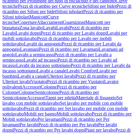
ricambio per Prolunghe del tubo di risciacquo e del cannotto
Curve
tecniche
Pezzi di ricambio per Curve tecniche
Sifoni per bidet
Pezzi di
ricambio per Sifoni per bidet
Sifoni tubolari
Pezzi di ricambio per
Sifoni tubolari
Manicotti
Curve
tecniche
Coperture
Allacciamenti
Guarnizioni
Manicotti per
brasatura
Zona lavabo
Lavabi
Lavabi
Pezzi di ricambio per
Lavabi
Lavabi doppi
Pezzi di ricambio per Lavabi doppi
Lavabi per
mobili sottolavabo
Pezzi di ricambio per Lavabi per mobili
sottolavabo
Lavabi da appoggio
Pezzi di ricambio per Lavabi da
appoggio
Lavamani
Pezzi di ricambio per Lavamani
Lavamani ad
angolo
Lavabi a semincasso
Pezzi di ricambio per Lavabi a
semincasso
Lavabi ad incasso
Pezzi di ricambio per Lavabi ad
incasso
Lavabi da incasso sottopiano
Pezzi di ricambio per Lavabi da
incasso sottopiano
Lavabi a canale
Lavabi Comfort
Lavabi per
bambini
Lavabi a canale
Ulteriori lavabi
Pezzi di ricambio per
Ulteriori lavabi
Vuotatoi
Pezzi di ricambio per Vuotatoi
Lavatoi
polivalenti
Accessori
Colonne
Pezzi di ricambio per
Colonne
Colonne
Semicolonne
Pezzi di ricambio per
Semicolonne
Accessori
Tappi per piletta
Materiale di fissaggio
Set
lavabo con mobile sottolavabo
Set lavabo per mobile con mobile
sottolavabo
Pezzi di ricambio per Set lavabo per mobile con mobile
sottolavabo
Mobili per bagno
Mobili sottolavabo
Pezzi di ricambio per
Mobili sottolavabo
Per lavamani
Pezzi di ricambio per Per
lavamani
Per lavabi
Pezzi di ricambio per Per lavabi
Per lavabi
doppi
Pezzi di ricambio per Per lavabi doppi
Piani per lavabo
Pezzi di