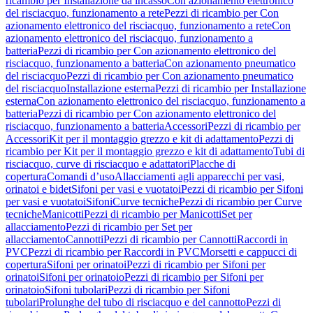
ricambio per Installazione da incasso
Con azionamento elettronico
del risciacquo, funzionamento a rete
Pezzi di ricambio per Con
azionamento elettronico del risciacquo, funzionamento a rete
Con
azionamento elettronico del risciacquo, funzionamento a
batteria
Pezzi di ricambio per Con azionamento elettronico del
risciacquo, funzionamento a batteria
Con azionamento pneumatico
del risciacquo
Pezzi di ricambio per Con azionamento pneumatico
del risciacquo
Installazione esterna
Pezzi di ricambio per Installazione
esterna
Con azionamento elettronico del risciacquo, funzionamento a
batteria
Pezzi di ricambio per Con azionamento elettronico del
risciacquo, funzionamento a batteria
Accessori
Pezzi di ricambio per
Accessori
Kit per il montaggio grezzo e kit di adattamento
Pezzi di
ricambio per Kit per il montaggio grezzo e kit di adattamento
Tubi di
risciacquo, curve di risciacquo e adattatori
Placche di
copertura
Comandi d’uso
Allacciamenti agli apparecchi per vasi,
orinatoi e bidet
Sifoni per vasi e vuotatoi
Pezzi di ricambio per Sifoni
per vasi e vuotatoi
Sifoni
Curve tecniche
Pezzi di ricambio per Curve
tecniche
Manicotti
Pezzi di ricambio per Manicotti
Set per
allacciamento
Pezzi di ricambio per Set per
allacciamento
Cannotti
Pezzi di ricambio per Cannotti
Raccordi in
PVC
Pezzi di ricambio per Raccordi in PVC
Morsetti e cappucci di
copertura
Sifoni per orinatoi
Pezzi di ricambio per Sifoni per
orinatoi
Sifoni per orinatoio
Pezzi di ricambio per Sifoni per
orinatoio
Sifoni tubolari
Pezzi di ricambio per Sifoni
tubolari
Prolunghe del tubo di risciacquo e del cannotto
Pezzi di