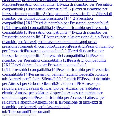
Mapress
Pressatrici compatibilità [1]
Pezzi di ricambio per Pressatrici
compatibilità [1]
Pressatrici compatibilità [2]
Pezzi di ricambio per
Pressatrici compatibilità [2]
Compatibilità pressatrici [1] / [2]
Pezzi di
ricambio per Compatibilità pressatrici [1] / [2]
Pressatrici
compatibilità [2XL]
Pezzi di ricambio per Pressatrici compatibilità
[2XL]
Pressatrici compatibilità [3]
Pezzi di ricambio per Pressatrici
compatibilità [3]
Pressatrici compatibilità [4]
Pezzi di ricambio per
Pressatrici compatibilità [4]
Attrezzi per la lavorazione di tubi
Pezzi di
ricambio per Attrezzi per la lavorazione di tubi
Tappi prova
pressione
Strumenti di controllo
Accessori
Pressatrici
Pezzi di ricambio
per Pressatrici
Pressatrici compatibilità [1]
Pezzi di ricambio per
Pressatrici compatibilità [1]
Pressatrici compatibilità [2]
Pezzi di
ricambio per Pressatrici compatibilità [2]
Pressatrici compatibilità
[2XL]
Pezzi di ricambio per Pressatrici compatibilità
[2XL]
Pressatrici compatibilità [4]
Pezzi di ricambio per Pressatrici
compatibilità [4]
Per sistemi di pannelli radianti Geberit
Srotolatori
tubi
Attrezzi per Geberit Silent-db20 / Geberit PE
Pezzi di ricambio
per Attrezzi per Geberit Silent-db20 / Geberit PE
Attrezzi per
saldatura elettrica
Pezzi di ricambio per Attrezzi per saldatura
elettrica
Attrezzi per saldatura a specchio
Accessori attrezzi per
saldatura a specchio
Pezzi di ricambio per Accessori attrezzi per
saldatura a specchio
Attrezzi per la lavorazione di tubi
Pezzi di
ricambio per Attrezzi per la lavorazione di
tubi
Telecomandi
Telecomandi