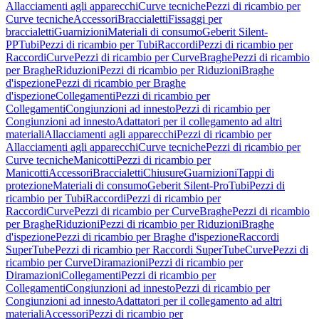
Allacciamenti agli apparecchi
Curve tecniche
Pezzi di ricambio per
Curve tecniche
Accessori
Braccialetti
Fissaggi per
braccialetti
Guarnizioni
Materiali di consumo
Geberit Silent-
PP
Tubi
Pezzi di ricambio per Tubi
Raccordi
Pezzi di ricambio per
Raccordi
Curve
Pezzi di ricambio per Curve
Braghe
Pezzi di ricambio
per Braghe
Riduzioni
Pezzi di ricambio per Riduzioni
Braghe
d'ispezione
Pezzi di ricambio per Braghe
d'ispezione
Collegamenti
Pezzi di ricambio per
Collegamenti
Congiunzioni ad innesto
Pezzi di ricambio per
Congiunzioni ad innesto
Adattatori per il collegamento ad altri
materiali
Allacciamenti agli apparecchi
Pezzi di ricambio per
Allacciamenti agli apparecchi
Curve tecniche
Pezzi di ricambio per
Curve tecniche
Manicotti
Pezzi di ricambio per
Manicotti
Accessori
Braccialetti
Chiusure
Guarnizioni
Tappi di
protezione
Materiali di consumo
Geberit Silent-Pro
Tubi
Pezzi di
ricambio per Tubi
Raccordi
Pezzi di ricambio per
Raccordi
Curve
Pezzi di ricambio per Curve
Braghe
Pezzi di ricambio
per Braghe
Riduzioni
Pezzi di ricambio per Riduzioni
Braghe
d'ispezione
Pezzi di ricambio per Braghe d'ispezione
Raccordi
SuperTube
Pezzi di ricambio per Raccordi SuperTube
Curve
Pezzi di
ricambio per Curve
Diramazioni
Pezzi di ricambio per
Diramazioni
Collegamenti
Pezzi di ricambio per
Collegamenti
Congiunzioni ad innesto
Pezzi di ricambio per
Congiunzioni ad innesto
Adattatori per il collegamento ad altri
materiali
Accessori
Pezzi di ricambio per