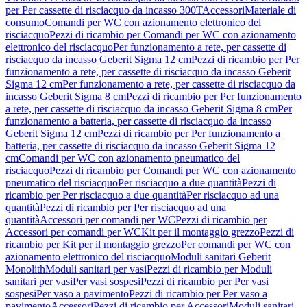
per Per cassette di risciacquo da incasso 300T
Accessori
Materiale di
consumo
Comandi per WC con azionamento elettronico del
risciacquo
Pezzi di ricambio per Comandi per WC con azionamento
elettronico del risciacquo
Per funzionamento a rete, per cassette di
risciacquo da incasso Geberit Sigma 12 cm
Pezzi di ricambio per Per
funzionamento a rete, per cassette di risciacquo da incasso Geberit
Sigma 12 cm
Per funzionamento a rete, per cassette di risciacquo da
incasso Geberit Sigma 8 cm
Pezzi di ricambio per Per funzionamento
a rete, per cassette di risciacquo da incasso Geberit Sigma 8 cm
Per
funzionamento a batteria, per cassette di risciacquo da incasso
Geberit Sigma 12 cm
Pezzi di ricambio per Per funzionamento a
batteria, per cassette di risciacquo da incasso Geberit Sigma 12
cm
Comandi per WC con azionamento pneumatico del
risciacquo
Pezzi di ricambio per Comandi per WC con azionamento
pneumatico del risciacquo
Per risciacquo a due quantità
Pezzi di
ricambio per Per risciacquo a due quantità
Per risciacquo ad una
quantità
Pezzi di ricambio per Per risciacquo ad una
quantità
Accessori per comandi per WC
Pezzi di ricambio per
Accessori per comandi per WC
Kit per il montaggio grezzo
Pezzi di
ricambio per Kit per il montaggio grezzo
Per comandi per WC con
azionamento elettronico del risciacquo
Moduli sanitari Geberit
Monolith
Moduli sanitari per vasi
Pezzi di ricambio per Moduli
sanitari per vasi
Per vasi sospesi
Pezzi di ricambio per Per vasi
sospesi
Per vaso a pavimento
Pezzi di ricambio per Per vaso a
pavimento
Accessori
Pezzi di ricambio per Accessori
Moduli sanitari