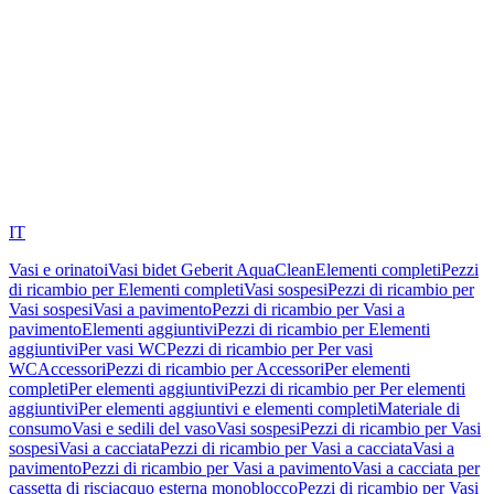
IT
Vasi e orinatoi
Vasi bidet Geberit AquaClean
Elementi completi
Pezzi
di ricambio per Elementi completi
Vasi sospesi
Pezzi di ricambio per
Vasi sospesi
Vasi a pavimento
Pezzi di ricambio per Vasi a
pavimento
Elementi aggiuntivi
Pezzi di ricambio per Elementi
aggiuntivi
Per vasi WC
Pezzi di ricambio per Per vasi
WC
Accessori
Pezzi di ricambio per Accessori
Per elementi
completi
Per elementi aggiuntivi
Pezzi di ricambio per Per elementi
aggiuntivi
Per elementi aggiuntivi e elementi completi
Materiale di
consumo
Vasi e sedili del vaso
Vasi sospesi
Pezzi di ricambio per Vasi
sospesi
Vasi a cacciata
Pezzi di ricambio per Vasi a cacciata
Vasi a
pavimento
Pezzi di ricambio per Vasi a pavimento
Vasi a cacciata per
cassetta di risciacquo esterna monoblocco
Pezzi di ricambio per Vasi