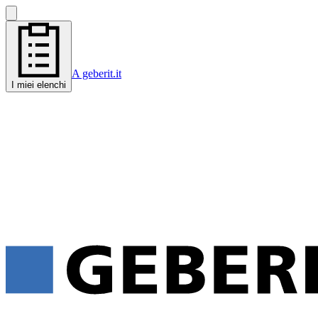
A geberit.it
I miei elenchi