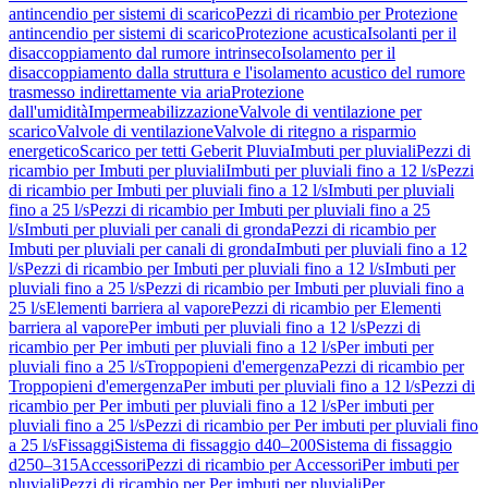
antincendio per sistemi di scarico
Pezzi di ricambio per Protezione
antincendio per sistemi di scarico
Protezione acustica
Isolanti per il
disaccoppiamento dal rumore intrinseco
Isolamento per il
disaccoppiamento dalla struttura e l'isolamento acustico del rumore
trasmesso indirettamente via aria
Protezione
dall'umidità
Impermeabilizzazione
Valvole di ventilazione per
scarico
Valvole di ventilazione
Valvole di ritegno a risparmio
energetico
Scarico per tetti Geberit Pluvia
Imbuti per pluviali
Pezzi di
ricambio per Imbuti per pluviali
Imbuti per pluviali fino a 12 l/s
Pezzi
di ricambio per Imbuti per pluviali fino a 12 l/s
Imbuti per pluviali
fino a 25 l/s
Pezzi di ricambio per Imbuti per pluviali fino a 25
l/s
Imbuti per pluviali per canali di gronda
Pezzi di ricambio per
Imbuti per pluviali per canali di gronda
Imbuti per pluviali fino a 12
l/s
Pezzi di ricambio per Imbuti per pluviali fino a 12 l/s
Imbuti per
pluviali fino a 25 l/s
Pezzi di ricambio per Imbuti per pluviali fino a
25 l/s
Elementi barriera al vapore
Pezzi di ricambio per Elementi
barriera al vapore
Per imbuti per pluviali fino a 12 l/s
Pezzi di
ricambio per Per imbuti per pluviali fino a 12 l/s
Per imbuti per
pluviali fino a 25 l/s
Troppopieni d'emergenza
Pezzi di ricambio per
Troppopieni d'emergenza
Per imbuti per pluviali fino a 12 l/s
Pezzi di
ricambio per Per imbuti per pluviali fino a 12 l/s
Per imbuti per
pluviali fino a 25 l/s
Pezzi di ricambio per Per imbuti per pluviali fino
a 25 l/s
Fissaggi
Sistema di fissaggio d40–200
Sistema di fissaggio
d250–315
Accessori
Pezzi di ricambio per Accessori
Per imbuti per
pluviali
Pezzi di ricambio per Per imbuti per pluviali
Per